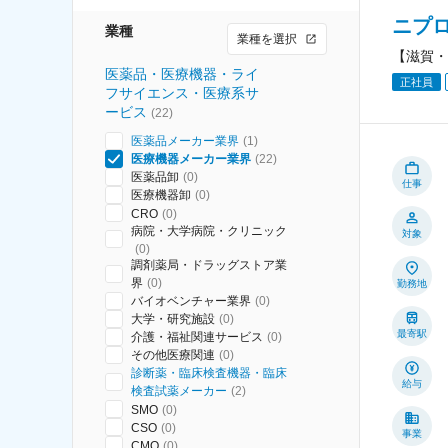
ニプ
業種
業種を選択
【滋賀・
医薬品・医療機器・ライ
正社員
フサイエンス・医療系サ
ービス
(
22
)
医薬品メーカー業界
(
1
)
医療機器メーカー業界
(
22
)
医薬品卸
(
0
)
仕事
医療機器卸
(
0
)
CRO
(
0
)
病院・大学病院・クリニック
対象
(
0
)
調剤薬局・ドラッグストア業
界
(
0
)
勤務地
バイオベンチャー業界
(
0
)
大学・研究施設
(
0
)
最寄駅
介護・福祉関連サービス
(
0
)
その他医療関連
(
0
)
診断薬・臨床検査機器・臨床
給与
検査試薬メーカー
(
2
)
SMO
(
0
)
CSO
(
0
)
事業
CMO
(
0
)