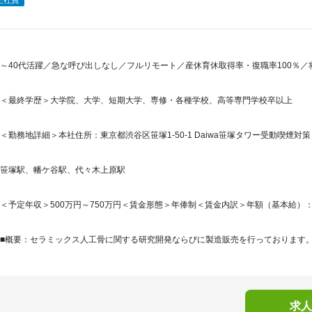
正社員
～40代活躍／急な呼び出しなし／フルリモート／産休育休取得率・復職率100％／
＜最終学歴＞大学院、大学、短期大学、専修・各種学校、高等専門学校卒以上
＜勤務地詳細＞本社住所：東京都渋谷区笹塚1-50-1 Daiwa笹塚タワー受動喫煙対策
笹塚駅、幡ケ谷駅、代々木上原駅
＜予定年収＞500万円～750万円＜賃金形態＞年俸制＜賃金内訳＞年額（基本給）：5,000,
■概要：セラミックス人工骨に関する研究開発ならびに製造販売を行っております。セ
求人