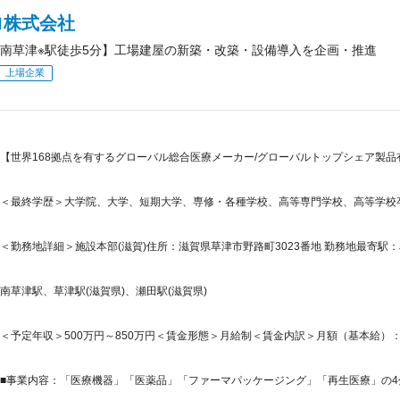
ロ株式会社
南草津※駅徒歩5分】工場建屋の新築・改築・設備導入を企画・推進
上場企業
【世界168拠点を有するグローバル総合医療メーカー/グローバルトップシェア製
＜最終学歴＞大学院、大学、短期大学、専修・各種学校、高等専門学校、高等学校
＜勤務地詳細＞施設本部(滋賀)住所：滋賀県草津市野路町3023番地 勤務地最寄駅：J
南草津駅、草津駅(滋賀県)、瀬田駅(滋賀県)
＜予定年収＞500万円～850万円＜賃金形態＞月給制＜賃金内訳＞月額（基本給）：270,0
■事業内容：「医療機器」「医薬品」「ファーマパッケージング」「再生医療」の4分野