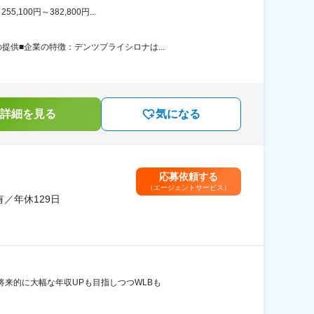
00円～382,800円...
供■企業の特徴：デンツプライシロナは...
詳細を見る
気になる
応募依頼する
（エージェントサービス）
／年休129日
将来的に大幅な年収UPも目指しつつWLBも