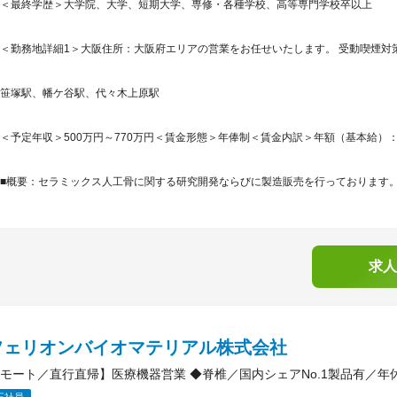
＜最終学歴＞大学院、大学、短期大学、専修・各種学校、高等専門学校卒以上
＜勤務地詳細1＞大阪住所：大阪府エリアの営業をお任せいたします。 受動喫煙対策
笹塚駅、幡ケ谷駅、代々木上原駅
＜予定年収＞500万円～770万円＜賃金形態＞年俸制＜賃金内訳＞年額（基本給）：5,000,
■概要：セラミックス人工骨に関する研究開発ならびに製造販売を行っております。セ
求人
フェリオンバイオマテリアル株式会社
モート／直行直帰】医療機器営業 ◆脊椎／国内シェアNo.1製品有／年休