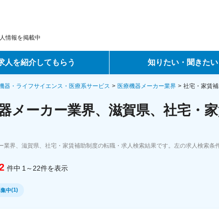
人情報を掲載中
求人を紹介してもらう
知りたい・聞きたい
ントサービス
転職ノウハウ
機器・ライフサイエンス・医療系サービス
医療機器メーカー業界
社宅・家賃補
器メーカー業界、滋賀県、社宅・家
サービス
データで見る転職
ーエージェントサービス
コラム・インタビュー
ー業界、滋賀県、社宅・家賃補助制度の転職・求人検索結果です。左の求人検索条
転職Q&A
2
件中
1～22
件
を表示
(
1
)
募集中