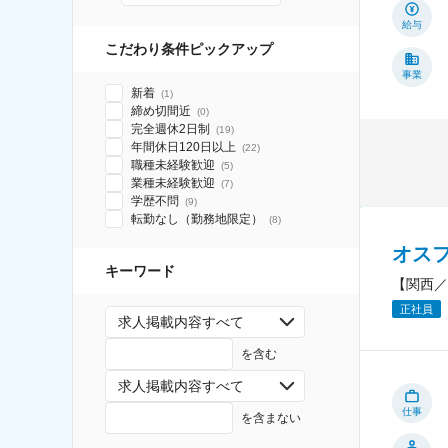
給与
こだわり条件ピックアップ
事業
新着
(
1
)
締め切間近
(
0
)
完全週休2日制
(
19
)
年間休日120日以上
(
22
)
職種未経験歓迎
(
5
)
業種未経験歓迎
(
7
)
学歴不問
(
9
)
転勤なし（勤務地限定）
(
8
)
オス
キーワード
【関西／
正社員
求人掲載内容すべて
を含む
求人掲載内容すべて
仕事
を含まない