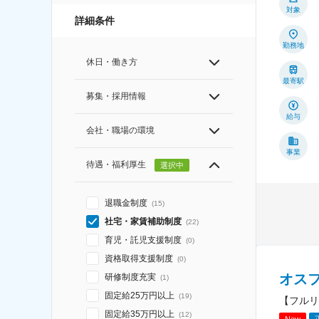
対象
詳細条件
勤務地
休日・働き方
最寄駅
募集・採用情報
給与
会社・職場の環境
事業
待遇・福利厚生
選択中
退職金制度
(
15
)
社宅・家賃補助制度
(
22
)
育児・託児支援制度
(
0
)
資格取得支援制度
(
0
)
オス
研修制度充実
(
1
)
固定給25万円以上
(
19
)
【フルリ
固定給35万円以上
(
12
)