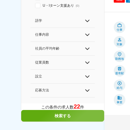
New
U・Iターン支援あり
(
0
)
語学
仕事
仕事内容
対象
社員の平均年齢
勤務地
従業員数
最寄駅
設立
給与
応募方法
事業
22
この条件の求人数
件
検索する