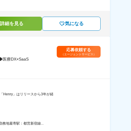
詳細を見る
気になる
応募依頼する
（エージェントサービス）
療DX×SaaS
「Henry」はリリースから3年が経
勤務地最寄駅：都営新宿線...