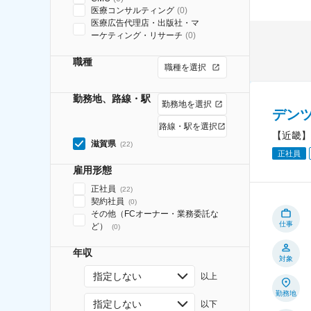
医療コンサルティング
(
0
)
医療広告代理店・出版社・マ
ーケティング・リサーチ
(
0
)
職種
職種を選択
勤務地、路線・駅
勤務地を選択
デン
路線・駅を選択
【近畿】
滋賀県
(
22
)
正社員
雇用形態
正社員
(
22
)
契約社員
(
0
)
その他（FCオーナー・業務委託な
仕事
ど）
(
0
)
年収
対象
指定しない
以上
勤務地
指定しない
以下