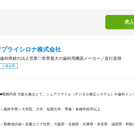
求人
ツプライシロナ株式会社
歯科商材の法人営業◇世界最大の歯科用機器メーカー／直行直帰
上場企業
■職務内容 大阪を拠点とて、シュアスマイル（デジタル矯正システム）や歯科イン
＜最終学歴＞大学院、大学、短期大学、専修・各種学校卒以上
＜勤務地詳細＞近畿エリア住所：大阪府・京都府・兵庫県・奈良県・滋賀県・和歌山県