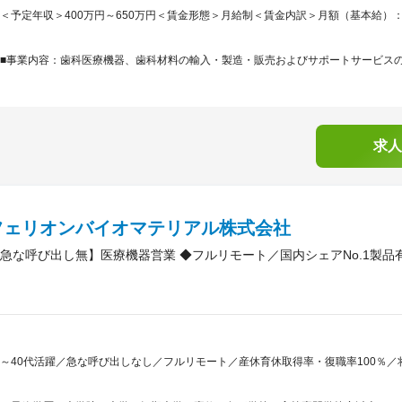
＜予定年収＞400万円～650万円＜賃金形態＞月給制＜賃金内訳＞月額（基本給）：255,1
■事業内容：歯科医療機器、歯科材料の輸入・製造・販売およびサポートサービスの提
求人
フェリオンバイオマテリアル株式会社
急な呼び出し無】医療機器営業 ◆フルリモート／国内シェアNo.1製品有
～40代活躍／急な呼び出しなし／フルリモート／産休育休取得率・復職率100％／