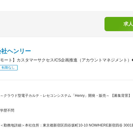
求人
会社ヘンリー
モート】カスタマーサクセス/CS企画推進（アカウントマネジメント）◆医
転勤なし
～クラウド型電子カルテ・レセコンシステム「Henry」開発・販売～ 【募集背景】 
学歴不問
＜勤務地詳細＞本社住所：東京都新宿区四谷坂町10-10 NOW/HERE新宿四谷 3001