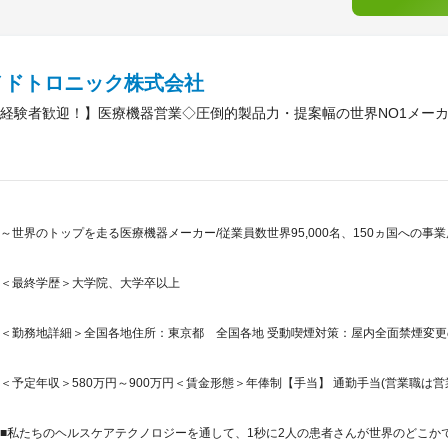
メドトロニック株式会社
経験者歓迎！】医療機器営業◇圧倒的製品力・提案幅の世界NO1メー
～世界のトップを走る医療機器メーカー/従業員数世界95,000名、150ヵ国への事
＜最終学歴＞大学院、大学卒以上
＜勤務地詳細＞全国各地住所：東京都 全国各地 受動喫煙対策：屋内全面禁煙変更の
＜予定年収＞580万円～900万円＜賃金形態＞年俸制【手当】 通勤手当(営業職は営業
■私たちのヘルスケアテクノロジーを通して、1秒に2人の患者さんが世界のどこかで