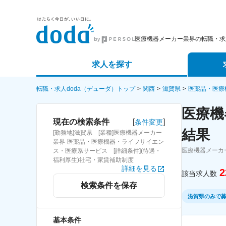
医療機器メーカー業界の転職・求
求人を探す
詳細条件から探す
エージェ
転職・求人doda（デューダ）トップ
関西
滋賀県
医薬品・医療
医療機
新着求人から探す
スカウト
[
]
現在の検索条件
条件変更
結果
[勤務地]滋賀県 [業種]医療機器メーカー
求人特集から探す
パートナ
業界-医薬品・医療機器・ライフサイエン
医療機器メーカ
ス・医療系サービス [詳細条件](待遇・
福利厚生)社宅・家賃補助制度
詳細を見る
2
該当求人数
検索条件を保存
滋賀県のみで
基本条件