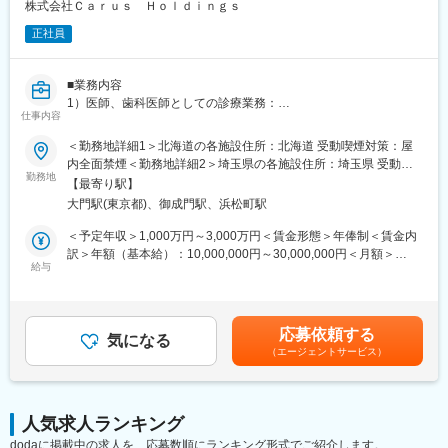
模に成長していく見込みです。ゆくゆくは、患者さんたちへの最
株式会社Ｃａｒｕｓ Ｈｏｌｄｉｎｇｓ
高のホスピタリティ、働くスタッフたちには働きやすさと十分な
正社員
待遇が実現した職場環境、そして日本全国での医療介護サービス
の持続性の３つを実現できる会社として大きく成長していくこと
を目指して経営をしております。
■業務内容
1）医師、歯科医師としての診療業務：
今後日本、特に地方では2040年までは高齢者の数が増え続け、そ
仕事内容
常勤、または非常勤としての関わりなど、診療の日数はご相談可
の後は人口減少による患者、医療者ともに減少していきます。
能です。
＜勤務地詳細1＞北海道の各施設住所：北海道 受動喫煙対策：屋
そのような社会情勢の変化を見据えて、グループ法人としての一
2）経営管理・企画を含む経営全般：
内全面禁煙＜勤務地詳細2＞埼玉県の各施設住所：埼玉県 受動喫
体となって事業展開できる強みを活かし、安全で安心な医療介護
診療のみが良い方には経営管理は求めません。
勤務地
煙対策：屋内全面禁煙＜勤務地詳細3＞本社住所：東京都港区芝大
提供体制・就労環境を作るべく、これまでの医療サービス、医療
【最寄り駅】
ご希望の方には拠点やグループ全体の経営管理についてもお任せ
門1-2-14 H1O浜松町13階受動喫煙対策：屋内全面禁煙変更の範
機関支援会社の枠にとらわれずにチャレンジしていきたいと思っ
大門駅(東京都)、御成門駅、浜松町駅
します。
囲：会社の定める事業所
ています。
3）以下はご希望に応じて業務として想定
＜予定年収＞1,000万円～3,000万円＜賃金形態＞年俸制＜賃金内
その上で、10年以内に母体である株式会社の上場も見据え運営し
・事業承継におけるM＆A・PMI業務各種
訳＞年額（基本給）：10,000,000円～30,000,000円＜月額＞
ていきたいと考えております。
・各地拠点の組織開発、スタッフ対話、研修等
給与
833,333円～2,500,000円（12分割）＜昇給有無＞有＜残業手当＞
無＜給与補足＞・残業手当無・22時～翌5時における深夜・休日
変更の範囲：無
■当社について
割増賃金は、深夜割増賃金、休日割増賃金支給賃金はあくまでも
当社の創業者であり代表医師を務めている今野健一郎が、2018年
目安の金額であり、選考を通じて上下する可能性があります。月
応募依頼する
に事業承継した栃木県の診療所を皮切りに、その後2020年2月に
気になる
給(月額)は固定手当を含めた表記です。
（エージェントサービス）
医療法人化するとともにグループ展開を開始したことが事業の始
まりです。
2024年3月には、全国各地で承継した医療法人の今後のより良い
運営や持続的な成長を目的として本社集約型の組織設計として、
人気求人ランキング
メディカルサービス法人を立ち上げました。
dodaに掲載中の求人を、応募数順にランキング形式でご紹介します。