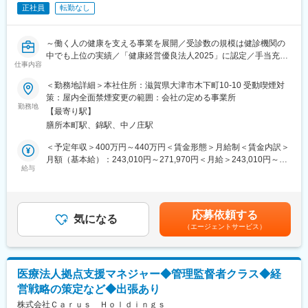
の保守管理、AD管理（ユーザー管理、権限管理等）
正社員
転勤なし
（5）ベンダーの選定、ベンダーマネジメント：
法人内でのヘルプデスク業務、業務改善の提案
～働く人の健康を支える事業を展開／受診数の規模は健診機関の
■やりがい・魅力：
中でも上位の実績／「健康経営優良法人2025」に認定／手当充実
◎基本的には企画から要件定義、基本設計などから開発、テス
仕事内容
◎～
ト、保守まで幅広く業務をおこないます。
■業務概要：
＜勤務地詳細＞本社住所：滋賀県大津市木下町10-10 受動喫煙対
◎社内スタッフとコミュニケーションを取りながら、仕様設計を
定期健康診断や人間ドック、生活習慣病予防健診などを通じて、
策：屋内全面禁煙変更の範囲：会社の定める事業所
行い、業務改善を実現するため、やりがいのある仕事です。
健康づくりに貢献する当法人で、保健師業務をお任せします。
勤務地
◎ITに関連するプロジェクトには、指名制ではありますが年次に
【最寄り駅】
関係なく参画することが出来ます。
膳所本町駅、錦駅、中ノ庄駅
■具体的には：
企業外労働衛生機関の産業保健スタッフとして企業や保険者様等
＜予定年収＞400万円～440万円＜賃金形態＞月給制＜賃金内訳＞
■入社後の流れ：
の健康管理に関する取り組みを支援する業務。
月額（基本給）：243,010円～271,970円＜月給＞243,010円～
OJTを行い、より実践的なノウハウを身につけて頂きます。熟練
・企業外労働衛生機関の産業保健活動に関する企画・運営
給与
271,970円＜昇給有無＞有＜残業手当＞有＜給与補足＞※本人の能
のSEも在籍しており、ベースとなる知識をお持ちであれば経験を
・人間ドックや健康診断後の健康相談や特定保健指導に関する業
力を勘案の上、変動します。上記年収は各種手当を含んだ想定年
積みながら就業いただける環境です。
務
収になります。■賞与：年3回（3月、7月、12月）※勤続1年後／過
・健康増進に向けたセミナーや情報発信等
去実績4ヶ月分■昇給：年1回（4月）■その他社内規程に基づき業
■配属先構成：
応募依頼する
※業務や研修等により出張業務が発生することあり
気になる
務能力による基本給（職種給）UP有賃金はあくまでも目安の金額
男性12名・女性2名（50代1名、40代6名、30代5名、20代2名）
（エージェントサービス）
であり、選考を通じて上下する可能性があります。月給(月額)は固
で構成されています。円滑なコミュニケーションをとりながら業
■就業環境：
定手当を含めた表記です。
務を進めています。
◎ワークライフバランスに力を入れております。有給消化率は平
均80％程度です。育児休暇は女性はもちろん男性の取得実績もご
■就業環境：
医療法人拠点支援マネジャー◆管理監督者クラス◆経
ざいます。
・ワークライフバランスに力を入れており、残業時間は月10～20
営戦略の策定など◆出張あり
◎また2019年度より健康経営にも力を入れており、社内に推進事
時間程度、年休消化率は平均80％程度です。育児休暇は女性はも
務局を設置、従業員の健康増進とそれに関連する職場環境や制度
株式会社Ｃａｒｕｓ Ｈｏｌｄｉｎｇｓ