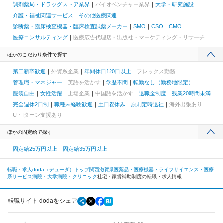
調剤薬局・ドラッグストア業界
バイオベンチャー業界
大学・研究施設
介護・福祉関連サービス
その他医療関連
診断薬・臨床検査機器・臨床検査試薬メーカー
SMO
CSO
CMO
医療コンサルティング
医療広告代理店・出版社・マーケティング・リサーチ
ほかのこだわり条件で探す
第二新卒歓迎
外資系企業
年間休日120日以上
フレックス勤務
管理職・マネジャー
英語を活かす
学歴不問
転勤なし（勤務地限定）
服装自由
女性活躍
上場企業
中国語を活かす
退職金制度
残業20時間未満
完全週休2日制
職種未経験歓迎
土日祝休み
原則定時退社
海外出張あり
U・Iターン支援あり
ほかの固定給で探す
固定給25万円以上
固定給35万円以上
転職・求人doda（デューダ）トップ
関西
滋賀県
医薬品・医療機器・ライフサイエンス・医療
系サービス
病院・大学病院・クリニック
社宅・家賃補助制度の転職・求人情報
転職サイト dodaをシェア