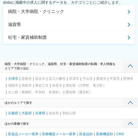
dodaに掲載中の求人に関するデータを、カテゴリごとにご紹介します。
病院・大学病院・クリニック
滋賀県
社宅・家賃補助制度
病院・大学病院・クリニック、滋賀県、社宅・家賃補助制度の転職・求人情報を
エリアで絞り込む
大津市
彦根市
長浜市
近江八幡市
草津市
守山市
栗東市
甲賀市
野洲市
湖南市
高島市
東近江市
米原市
蒲生郡（日野町、竜王町）
犬上郡（豊郷町、甲良町、多賀町）
愛知郡（愛荘町）
ほかのエリアで探す
京都府
大阪府
兵庫県
奈良県
和歌山県
ほかの業種で探す
医薬品メーカー業界
医療機器メーカー業界
医薬品卸
医療機器卸
CRO