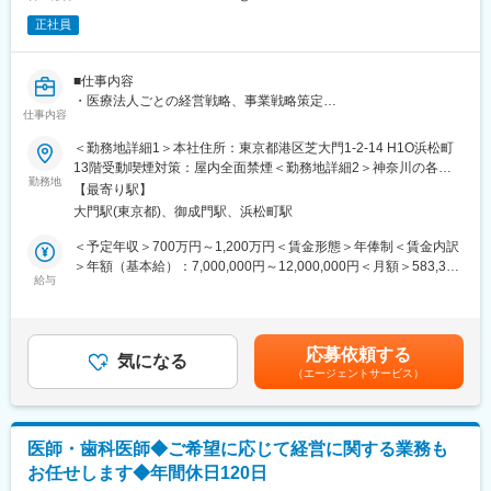
ちろん男性の取得実績もございます。
の改善に取り組んでいます。
・また2019年度より健康経営にも力を入れており、社内に推進事
正社員
務局を設置、従業員の健康増進とそれに関連する職場環境や制度
変更の範囲：会社の定める業務
の改善に取り組んでいます。
■仕事内容
変更の範囲：会社の定める業務
・医療法人ごとの経営戦略、事業戦略策定
仕事内容
・院長、看護師を含むスタッフマネジメント、医療機関介護施設
などとの連携業務
＜勤務地詳細1＞本社住所：東京都港区芝大門1-2-14 H1O浜松町
・クリニックの経営収支・財務諸表の確認、税理士との連携など
13階受動喫煙対策：屋内全面禁煙＜勤務地詳細2＞神奈川の各施
勤務地
設住所：神奈川県 受動喫煙対策：屋内全面禁煙＜勤務地詳細3＞
【最寄り駅】
元々地域で長く運営をされていた診療所や介護施設の運営を引き
埼玉県の各施設住所：埼玉県 受動喫煙対策：屋内全面禁煙変更の
大門駅(東京都)、御成門駅、浜松町駅
継ぎ、日本のそれぞれの地域での医療や介護を守り発展させてい
範囲：会社の定める事業所
くことをビジョンに掲げて、法人グループを運営しています。
＜予定年収＞700万円～1,200万円＜賃金形態＞年俸制＜賃金内訳
＞年額（基本給）：7,000,000円～12,000,000円＜月額＞583,333
■当社について
給与
円～1,000,000円（12分割）＜昇給有無＞有＜残業手当＞無＜給
当社の創業者であり代表医師を務めている今野健一郎が、2018年
与補足＞・残業手当無・22時～翌5時における深夜・休日割増賃
に事業承継した栃木県の診療所を皮切りに、その後2020年2月に
金は、深夜割増賃金、休日割増賃金支給賃金はあくまでも目安の
医療法人化するとともにグループ展開を開始したことが事業の始
金額であり、選考を通じて上下する可能性があります。月給(月額)
応募依頼する
まりです。
気になる
は固定手当を含めた表記です。
（エージェントサービス）
2024年3月には、全国各地で承継した医療法人の今後のより良い
運営や持続的な成長を目的として本社集約型の組織設計として、
メディカルサービス法人を立ち上げました。
医師・歯科医師◆ご希望に応じて経営に関する業務も
今後は全国的に多数の医療法人をグループ化を加速していき、今
お任せします◆年間休日120日
後はグループ売上高120億円、スタッフ数1,000名を超える事業規