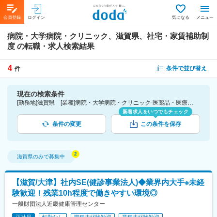
会員登録
ログイン
気になる
メニュー
病院・大学病院・クリニック、滋賀県、社宅・家賃補助制
度
の転職・求人検索結果
4
条件で並び替え
件
現在の検索条件
[勤務地]滋賀県 [業種]病院・大学病院・クリニック-医薬品・医療機器・ライフサイエンス・医療系サービス [詳細条件](待遇・福利厚生)社宅・家賃補助制度
新着求人をいつでもチェック
条件の変更
この条件を保存
滋賀県
のみで募集中
【滋賀/大津】社内SE(健診事業法人)◆業界内大手※未経
験歓迎！残業10h程度で働きやすい環境◎
一般財団法人近畿健康管理センター