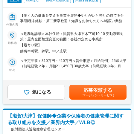
正社員
転勤なし
職種未経験歓迎
業種未経験歓迎
【働く人の健康を支える事業を展開◆やりがいと誇りの持てる仕
事/職種未経験・第二新卒歓迎！知識をお持ちの方へ/幅広い業務に
仕事内容
挑戦出来ます/手当充実】
＜勤務地詳細＞本社住所：滋賀県大津市木下町10-10 受動喫煙対
■職務概要：
策：屋内全面禁煙変更の範囲：会社の定める事業所
定期健康診断や人間ドック、生活習慣病予防健診などを通じて、
勤務地
【最寄り駅】
健康づくりに貢献する当法人で、社内SEとしての業務をご担当い
膳所本町駅、錦駅、中ノ庄駅
ただきます。
＜予定年収＞310万円～410万円＜賃金形態＞月給制例）25歳大卒
■職務内容：
（前職経験２年）月額211,450円 30歳大卒（前職経験８年）月額
企画から要件定義、基本設計などから、開発、テスト、保守まで
給与
245,410円＜賃金内訳＞月額（基本給）：211,450円～245,410円
幅広く業務を行います。
＜月給＞211,450円～245,410円＜昇給有無＞有＜残業手当＞有＜
（1）基幹システムの運用保守：
給与補足＞※本人の能力を勘案の上、変動します。残業手当の想定
問い合わせ対応（ユーザー⇒ベンダー）、マスタメンテナンス、
額を含んでいますが変動します。■賞与：年3回（3月、7月、12
応募依頼する
データ保存、分析用データの抽出
気になる
月）※勤続1年後／過去実績4ヶ月分■昇給：年1回（4月）■その他
（エージェントサービス）
（2）帳票、データ出力開発（パッケージの帳票作成ツールと
社内規程に基づき業務能力による基本給（職種給）UP有賃金はあ
Oracle PL/SQL）
くまでも目安の金額であり、選考を通じて上下する可能性があり
（3）VB.netでのシステム保守：
ます。月給(月額)は固定手当を含めた表記です。
単体テスト・結合テスト、Webシステムの保守管理、医療画像シ
【滋賀/大津】保健師◆企業や保険者の健康管理に関す
ステムの保守管理、医療機器との連携
る取り組みを支援／業界内大手／WLB◎
（4）インフラの保守：
クラウドサーバ構築・監視、ネットワーク管理・監視、社内PC等
一般財団法人近畿健康管理センター