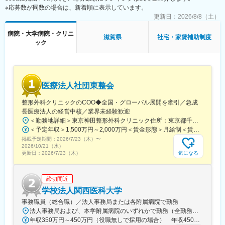
※応募数が同数の場合は、新着順に表示しています。
今後は全国的に多数の医療法人をグループ化を加速していき、今
後はグループ売上高120億円、スタッフ数1,000名を超える事業規
更新日：
2026/8/8（土）
模に成長していく見込みです。ゆくゆくは、患者さんたちへの最
病院・大学病院・クリニ
高のホスピタリティ、働くスタッフたちには働きやすさと十分な
滋賀県
社宅・家賃補助制度
ック
待遇が実現した職場環境、そして日本全国での医療介護サービス
の持続性の３つを実現できる会社として大きく成長していくこと
を目指して経営をしております。
今後日本、特に地方では2040年までは高齢者の数が増え続け、そ
医療法人社団東整会
の後は人口減少による患者、医療者ともに減少していきます。
そのような社会情勢の変化を見据えて、グループ法人としての一
整形外科クリニックのCOO◆全国・グローバル展開を牽引／急成
体となって事業展開できる強みを活かし、安全で安心な医療介護
長医療法人の経営中核／業界未経験歓迎
提供体制・就労環境を作るべく、これまでの医療サービス、医療
＜勤務地詳細＞東京神田整形外科クリニック住所：東京都千代田区鍛冶町2丁目8-6 メディカルプライム神田3F勤務地最寄駅：JR山手線／神田駅受動喫煙対策：屋内全面禁煙変更の範囲：会社の定める事業所
機関支援会社の枠にとらわれずにチャレンジしていきたいと思っ
＜予定年収＞1,500万円～2,000万円＜賃金形態＞月給制＜賃金内訳＞月額（基本給）：1,200,000円～1,500,000円＜月給＞1,200,000円～1,500,000円＜昇給有無＞有＜残業手当＞有＜給与補足＞※経験やスキルを考慮して決定します。■昇給：年1回■賞与：年2回賃金はあくまでも目安の金額であり、選考を通じて上下する可能性があります。月給(月額)は固定手当を含めた表記です。
ています。
掲載予定期間：
2026/7/23（木）
〜
その上で、10年以内に母体である株式会社の上場も見据え運営し
2026/10/21（水）
ていきたいと考えております。
気になる
更新日：
2026/7/23（木）
変更の範囲：無
締切間近
学校法人関西医科大学
事務職員（総合職）／法人事務局または各附属病院で勤務
法人事務局および、本学附属病院のいずれかで勤務（全勤務地、最寄り駅から徒歩5分以内）【関西医科大学 法人事務局】大阪府枚方市新町2丁目5-1■京阪本線 枚方市駅～徒歩5分※京阪 枚方市駅まで…・京阪 京橋駅から特急乗車14分・京阪 中書島駅から特急乗車16分【附属病院】大阪府枚方市新町2丁目3-1■京阪本線 枚方市駅～徒歩3分【総合医療センター】大阪府守口市文園町10-15■京阪本線 滝井駅～徒歩3分■地下鉄谷町線・今里筋線 太子橋今市駅～徒歩5分 ※京阪 滝井駅まで… ・京阪 京橋駅から各停乗車9分 ※谷町線 太子橋今市駅まで…・谷町線 大日駅から乗車8分・谷町線 東梅田駅から乗車13分【香里病院】大阪府寝屋川市香里本通町8-45■京阪本線 香里園駅～徒歩1分 ※京阪 香里園駅まで… ・京阪 京橋駅・樟葉駅から準急乗車15分 ・京阪中書島駅から準急乗車35分（特急乗車、枚方市駅で乗り換えると25分） ◎経験・能力など適性を考慮し配属します。 ※転居を伴う転勤なし※U・Iターン歓迎
年収350万円～450万円（役職無しで採用の場合） 年収450万円～550万円（主任級で採用の場合）