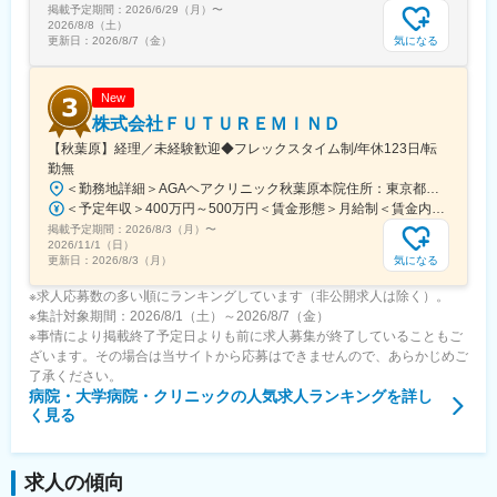
掲載予定期間：
2026/6/29（月）
〜
2026/8/8（土）
気になる
更新日：
2026/8/7（金）
New
株式会社ＦＵＴＵＲＥＭＩＮＤ
【秋葉原】経理／未経験歓迎◆フレックスタイム制/年休123日/転
勤無
＜勤務地詳細＞AGAヘアクリニック秋葉原本院住所：東京都千代田区外神田3-12-8 住友不動産秋葉原ビル9F受動喫煙対策：屋内全面禁煙変更の範囲：会社の定める事業所（リモートワーク含む）
＜予定年収＞400万円～500万円＜賃金形態＞月給制＜賃金内訳＞月額（基本給）：275,000円～350,000円＜月給＞275,000円～350,000円＜昇給有無＞有＜残業手当＞有＜給与補足＞■ 多職種手当:5万円（複数の職種をマルチに対応するスタッフへの手当） ■ 多エリア手当:4万円（複数の拠点を横断してくれるスタッフへの手当） ■ 役職手当:0～52万円■ 達成手当：0～100万円（半期評価によって増減する手当）賃金はあくまでも目安の金額であり、選考を通じて上下する可能性があります。月給(月額)は固定手当を含めた表記です。
掲載予定期間：
2026/8/3（月）
〜
2026/11/1（日）
気になる
更新日：
2026/8/3（月）
※求人応募数の多い順にランキングしています（非公開求人は除く）。
※集計対象期間：2026/8/1（土）～2026/8/7（金）
※事情により掲載終了予定日よりも前に求人募集が終了していることもご
ざいます。その場合は当サイトから応募はできませんので、あらかじめご
了承ください。
病院・大学病院・クリニック
の人気求人ランキングを詳し
く見る
求人の傾向