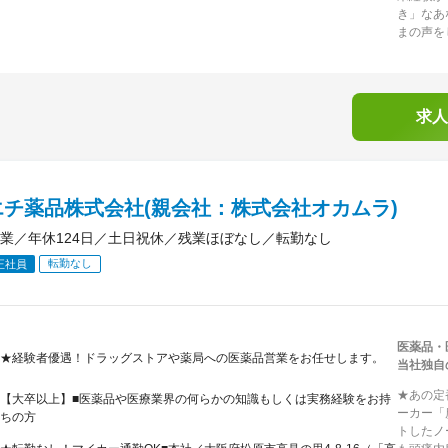
き」なあ
まの声を
求人
エチ薬品株式会社(親会社：株式会社オカムラ)
業／年休124日／土日祝休／残業ほぼなし／転勤なし
転勤なし
正社員
医薬品・
★経験者優遇！ドラッグストアや薬局への医薬品営業をお任せします。
当社独自
★あの定
【大卒以上】■医薬品や医療業界の何らかの知識もしくは実務経験をお持
ーカー「
ちの方
トしたノ