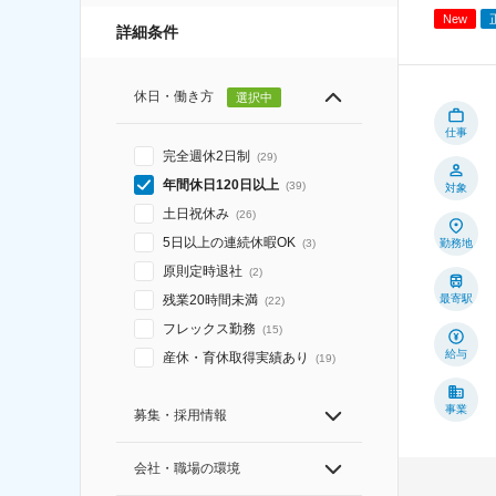
New
詳細条件
休日・働き方
選択中
仕事
完全週休2日制
(
29
)
年間休日120日以上
(
39
)
対象
土日祝休み
(
26
)
5日以上の連続休暇OK
勤務地
(
3
)
原則定時退社
(
2
)
最寄駅
残業20時間未満
(
22
)
フレックス勤務
(
15
)
給与
産休・育休取得実績あり
(
19
)
事業
募集・採用情報
会社・職場の環境