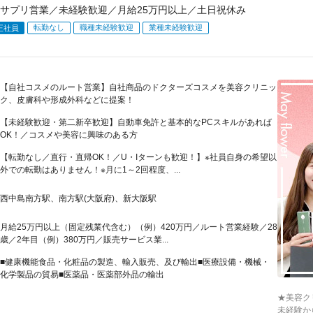
サプリ営業／未経験歓迎／月給25万円以上／土日祝休み
転勤なし
職種未経験歓迎
業種未経験歓迎
正社員
【自社コスメのルート営業】自社商品のドクターズコスメを美容クリニッ
ク、皮膚科や形成外科などに提案！
【未経験歓迎・第二新卒歓迎】自動車免許と基本的なPCスキルがあれば
OK！／コスメや美容に興味のある方
【転勤なし／直行・直帰OK！／U・Iターンも歓迎！】※社員自身の希望以
外での転勤はありません！※月に1～2回程度、...
西中島南方駅、南方駅(大阪府)、新大阪駅
月給25万円以上（固定残業代含む）（例）420万円／ルート営業経験／28
歳／2年目（例）380万円／販売サービス業...
■健康機能食品・化粧品の製造、輸入販売、及び輸出■医療設備・機械・
化学製品の貿易■医薬品・医薬部外品の輸出
★美容ク
未経験か