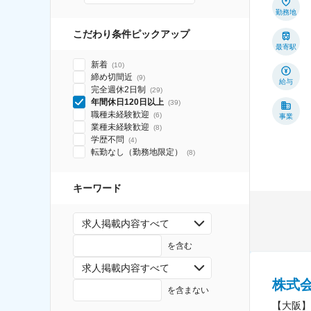
勤務地
こだわり条件ピックアップ
最寄駅
新着
(
10
)
締め切間近
(
9
)
給与
完全週休2日制
(
29
)
年間休日120日以上
(
39
)
職種未経験歓迎
(
6
)
事業
業種未経験歓迎
(
8
)
学歴不問
(
4
)
転勤なし（勤務地限定）
(
8
)
キーワード
求人掲載内容すべて
を含む
求人掲載内容すべて
株式会
を含まない
【大阪】