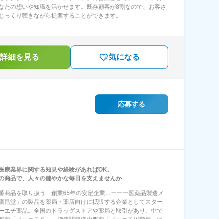
なたの想いや知識を活かせます。既存顧客が8割なので、お客さ
じっくり聴きながら提案することができます。
詳細を見る
気になる
応募する
医療業界に関する知見や経験があればOK。
の商品で、人々の健やかな毎日を支えませんか
番商品を取り扱う 創業65年の安定企業…ーーー医薬品製造メ
廣昌堂」の製品を薬局・薬店向けに拡販する企業としてスター
ーエチ薬品。全国のドラッグストアや薬局と取引があり、中で