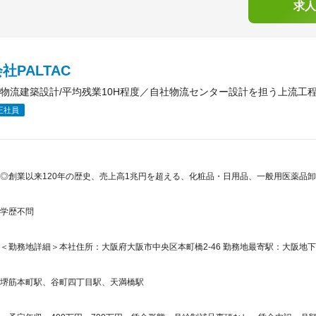
求人
社PALTAC
物流建築設計/平均残業10H程度／自社物流センター設計を担う上流工
正社員
◎創業以来120年の歴史、売上高1兆円を超える、化粧品・日用品、一般用医薬品
学歴不問
＜勤務地詳細＞本社住所：大阪府大阪市中央区本町橋2-46 勤務地最寄駅：大阪地下
堺筋本町駅、谷町四丁目駅、天満橋駅