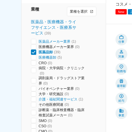
コスメ・
業種
業種を選択
New
医薬品・医療機器・ライ
フサイエンス・医療系サ
ービス
(
39
)
医薬品メーカー業界
(
1
)
仕事
医療機器メーカー業界
(
0
)
医薬品卸
(
39
)
対象
医療機器卸
(
5
)
CRO
(
0
)
病院・大学病院・クリニック
勤務地
(
0
)
調剤薬局・ドラッグストア業
界
(
0
)
最寄駅
バイオベンチャー業界
(
0
)
大学・研究施設
(
0
)
介護・福祉関連サービス
(
1
)
給与
その他医療関連
(
0
)
診断薬・臨床検査機器・臨床
検査試薬メーカー
(
0
)
事業
SMO
(
0
)
CSO
(
0
)
CMO
(
0
)