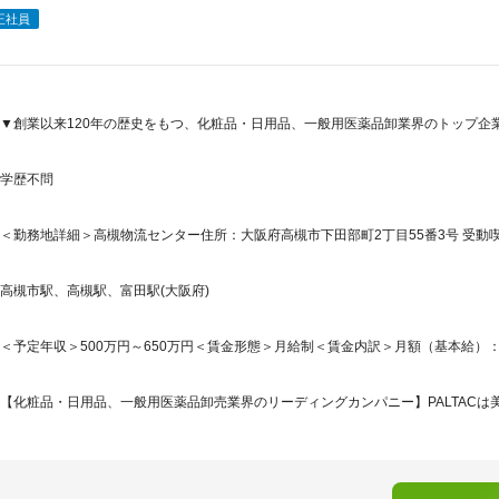
正社員
▼創業以来120年の歴史をもつ、化粧品・日用品、一般用医薬品卸業界のトップ企
学歴不問
＜勤務地詳細＞高槻物流センター住所：大阪府高槻市下田部町2丁目55番3号 受動喫
高槻市駅、高槻駅、富田駅(大阪府)
＜予定年収＞500万円～650万円＜賃金形態＞月給制＜賃金内訳＞月額（基本給）：250,0
【化粧品・日用品、一般用医薬品卸売業界のリーディングカンパニー】PALTACは美