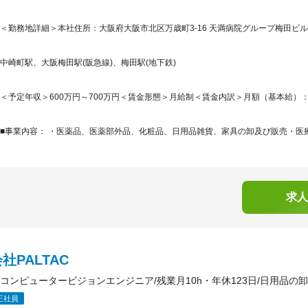
＜勤務地詳細＞本社住所：大阪府大阪市北区万歳町3-16 天満病院グループ梅田ビル
中崎町駅、大阪梅田駅(阪急線)、梅田駅(地下鉄)
＜予定年収＞600万円～700万円＜賃金形態＞月給制＜賃金内訳＞月額（基本給）：400,0
■事業内容： ・医薬品、医薬部外品、化粧品、日用品雑貨、家具の卸及び販売・医療
求人
社PALTAC
コンピュータービジョンエンジニア/残業月10h・年休123日/日用品の
正社員