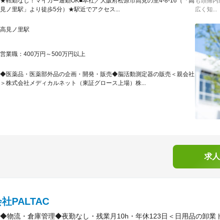
★転勤なし！マイカー通勤OK■本社／大阪府松原市高見の里4-8-16（「高
も頭痛内
見ノ里駅」より徒歩5分）★駅近でアクセス...
広く知...
高見ノ里駅
営業職：400万円～500万円以上
◆医薬品・医薬部外品の企画・開発・販売◆脳活動測定器の販売＜親会社
＞株式会社メディカルネット（東証グロース上場）株...
求人
社PALTAC
◆物流・倉庫管理◆夜勤なし・残業月10h・年休123日＜日用品の卸業