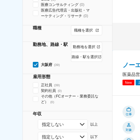
医療コンサルティング
(
0
)
医療広告代理店・出版社・マ
ーケティング・リサーチ
(
0
)
職種
職種を選択
勤務地、路線・駅
勤務地を選択
路線・駅を選択
ノー
大阪府
(
39
)
医薬品営
雇用形態
New
正社員
(
39
)
契約社員
(
0
)
その他（FCオーナー・業務委託な
ど）
(
0
)
年収
仕事
指定しない
以上
対象
指定しない
以下