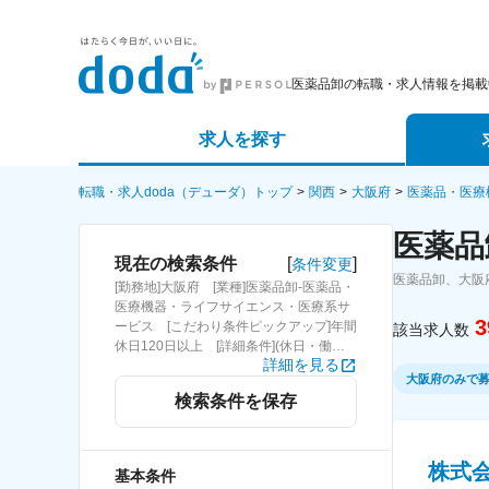
医薬品卸の転職・求人情報を掲載
求人を探す
詳細条件から探す
エージェ
転職・求人doda（デューダ）トップ
関西
大阪府
医薬品・医療
医薬品
新着求人から探す
スカウト
[
]
現在の検索条件
条件変更
医薬品卸、大阪
[勤務地]大阪府 [業種]医薬品卸-医薬品・
求人特集から探す
パートナ
医療機器・ライフサイエンス・医療系サ
3
ービス [こだわり条件ピックアップ]年間
該当求人数
休日120日以上 [詳細条件](休日・働き
詳細を見る
方)年間休日120日以上
大阪府のみで
検索条件を保存
株式
基本条件