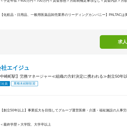
＜予定年収＞400万円～700万円＜賃金形態＞月給制補足事項なし＜賃金内訳＞月額（基本
【化粧品・日用品、一般用医薬品卸売業界のリーディングカンパニー】PALTACは美
求人
会社エイジュ
中崎町駅】労務マネージャー≪組織の方針決定に携われる≫創立50年以
業種未経験歓迎
正社員
【創立50年以上】事業拡大を目指してグループ運営医療・介護・福祉施設の人事労
＜最終学歴＞大学院、大学卒以上