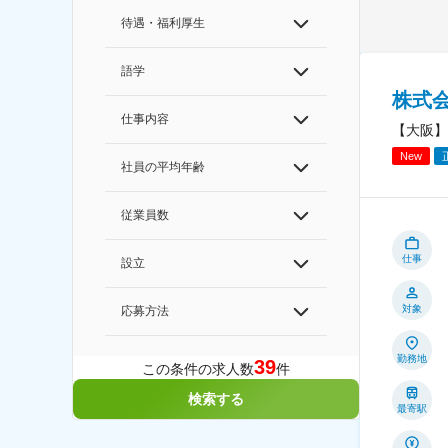
待遇・福利厚生
語学
株式会
仕事内容
【大阪】
New
社員の平均年齢
従業員数
仕事
設立
対象
応募方法
勤務地
39
この条件の求人数
件
検索する
最寄駅