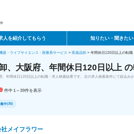
中
求人を紹介してもらう
知りたい・聞きたい
ントサービス
転職ノウハウ
機器・ライフサイエンス・医療系サービス
医薬品卸
年間休日120日以上の転
卸、大阪府、年間休日120日以上 
サービス
データで見る転職
府、年間休日120日以上の転職・求人検索結果です。左の求人検索条件にて絞込み
ーエージェントサービス
コラム・インタビュー
9
件中
1～39
件
を表示
転職Q&A
(
35
)
募集中
会社メイフラワー