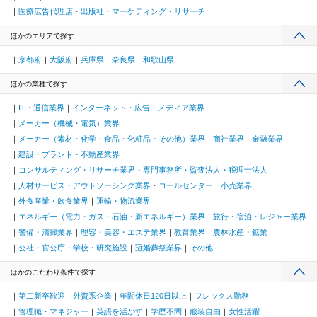
医療広告代理店・出版社・マーケティング・リサーチ
ほかのエリアで探す
京都府
大阪府
兵庫県
奈良県
和歌山県
ほかの業種で探す
IT・通信業界
インターネット・広告・メディア業界
メーカー（機械・電気）業界
メーカー（素材・化学・食品・化粧品・その他）業界
商社業界
金融業界
建設・プラント・不動産業界
コンサルティング・リサーチ業界・専門事務所・監査法人・税理士法人
人材サービス・アウトソーシング業界・コールセンター
小売業界
外食産業・飲食業界
運輸・物流業界
エネルギー（電力・ガス・石油・新エネルギー）業界
旅行・宿泊・レジャー業界
警備・清掃業界
理容・美容・エステ業界
教育業界
農林水産・鉱業
公社・官公庁・学校・研究施設
冠婚葬祭業界
その他
ほかのこだわり条件で探す
第二新卒歓迎
外資系企業
年間休日120日以上
フレックス勤務
管理職・マネジャー
英語を活かす
学歴不問
服装自由
女性活躍