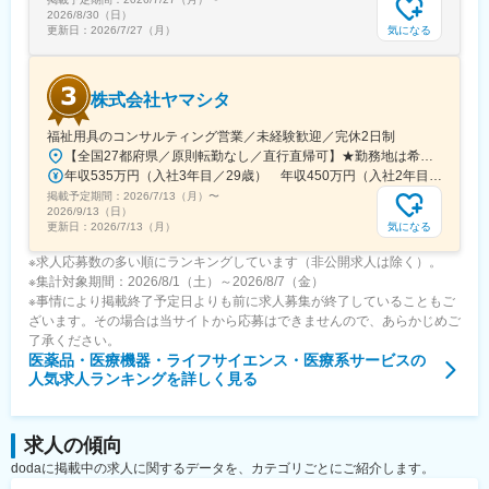
2026/8/30（日）
気になる
更新日：
2026/7/27（月）
株式会社ヤマシタ
福祉用具のコンサルティング営業／未経験歓迎／完休2日制
【全国27都府県／原則転勤なし／直行直帰可】★勤務地は希望を考慮★拠点により車通勤OK※充足状況により、ご希望の勤務地での募集が終了している場合があります。※転居を伴う転勤の有無は、半年ごとに希望を伺い、選択いただけます。■東北■・宮城県（仙台市）■関東■・東京都（東京23区など）・神奈川県（横浜市など）・埼玉県（さいたま市など）・千葉県（千葉市など）・茨城県（水戸市）・栃木県（宇都宮市／足利市）・群馬県（前橋市）■東海■・愛知県（名古屋市／豊田市／豊橋市／小牧市）・静岡県（静岡市／浜松市／沼津市／焼津市／富士市）・岐阜県（岐阜市）・三重県（四日市市）■信越・北陸■・長野県（長野市）・山梨県（甲府市）・石川県（金沢市）・富山県（富山市）・福井県（福井市）■関西■・大阪府・兵庫県（神戸市／尼崎市／姫路市）・京都府（京都市）・奈良県（奈良市／天理市）・滋賀県（大津市／彦根市）・和歌山県（和歌山市／田辺市）■中国■・広島県（広島市）・岡山県（岡山市）■四国■・香川県（高松市）■九州■・福岡県（福岡市）
年収535万円（入社3年目／29歳） 年収450万円（入社2年目／26歳）
掲載予定期間：
2026/7/13（月）
〜
2026/9/13（日）
気になる
更新日：
2026/7/13（月）
※求人応募数の多い順にランキングしています（非公開求人は除く）。
※集計対象期間：2026/8/1（土）～2026/8/7（金）
※事情により掲載終了予定日よりも前に求人募集が終了していることもご
ざいます。その場合は当サイトから応募はできませんので、あらかじめご
了承ください。
医薬品・医療機器・ライフサイエンス・医療系サービス
の
人気求人ランキングを詳しく見る
求人の傾向
dodaに掲載中の求人に関するデータを、カテゴリごとにご紹介します。