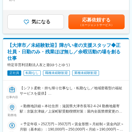
583,334円＜昇給有無＞有＜残業手当＞有＜給与補足＞予定年収
はあくまでも目安の金額であり、選考を通じて上下する可能性が
【同社の魅力】
■業務詳細
あります。■昇給：年1回■賞与：業績賞与⇒定期賞与：なし 決
◆医療業界に貢献：
・社内基幹システムや業務アプリケーションの設計、開発、運
算賞与：会社の業績に応じ支給する場合あり賃金はあくまでも目
最新のIoT技術に注力しており、これまで人の手でアナログに行わ
応募依頼する
用、保守
気になる
安の金額であり、選考を通じて上下する可能性があります。月給
れていた薬剤管理を、全自動で管理、調整、計測、分包まで対応
（エージェントサービス）
・PHP、CAKE PHP、Python、Html、Linux等を用いたプログラ
(月額)は固定手当を含めた表記です。
可能にしました。当社の製品やシステムが、24時間止めてはなら
ム開発や改修
ない医療現場の安心安全や、医療従事者の負担軽減に大きく貢献
・社内ユーザー（技術職・製造現場含む）からの要望ヒアリン
しています。
グ、業務フローや課題の整理、要件定義
◆高いシェアを持つ製品：
【大津市／未経験歓迎】障がい者の支援スタッフ◆正
・システム導入・運用後の効果検証および改善提案
調剤というニッチな分野で、業界トップクラスのシェアを誇る製
社員・日勤のみ・残業ほぼ無し／余暇活動の場を創る
・ITインフラ（ネットワーク・サーバー・セキュリティ等）の維
品が多数あります。寡占市場だからこそ、競合製品を使っている
仕事
持管理
顧客からいかにシェアを獲得するか試行錯誤する面白さがありま
・若手エンジニアの育成やOJT指導、技術的なサポート
特定非営利活動法人友と遊(ゆうとゆう)
す。
・IT全般に関するヘルプデスク対応や社員からの問い合わせ対応
正社員
転勤なし
職種未経験歓迎
業種未経験歓迎
変更の範囲：会社の定める業務
■組織構成
ITエンジニアは現在2名体制（新卒3年目の若手社員）です。
【シフト柔軟・持ち帰り仕事なし・転勤なし／地域密着型の福祉
サービスを提供】
■業務の魅力
仕事内容
経営層や現場との距離が近く、幅広い裁量で業務推進が可能で
★先輩社員のサポートや定期研修などもあり。未経験でも安心な
す。自身の提案や行動が会社全体の成長に直結します。
＜勤務地詳細＞本社住所：滋賀県大津市長等2-4-24 勤務地最寄
環境！
駅：京阪京津線／上栄町駅受動喫煙対策：屋内全面禁煙変更の範
★障害のある利用者本人やご家族が安心して過ごせる場を提供す
勤務地
■当社の特徴・魅力
囲：無
るお仕事！
同社は、医療用画像診断装置の中核部品「シンチレータ」の製造
＜予定年収＞252万円～350万円＜賃金形態＞月給制＜賃金内訳＞
★ご家族のイベント事などに合わせてシフトも柔軟に調整。長期
において、世界トップクラスの技術を持つ企業です。高品質な画
月額（基本給）：190,000円～250,000円＜月給＞190,000円～
で就労可能な職場です！