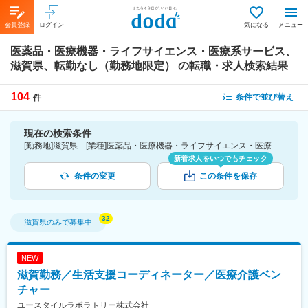
会員登録
ログイン
気になる
メニュー
医薬品・医療機器・ライフサイエンス・医療系サービス、
滋賀県、転勤なし（勤務地限定）
の転職・求人検索結果
104
条件で並び替え
件
現在の検索条件
[勤務地]滋賀県 [業種]医薬品・医療機器・ライフサイエンス・医療系サービス [こだわり条件ピックアップ]転勤なし（勤務地限定） [詳細条件](募集・採用情報)転勤なし（勤務地限定）
新着求人をいつでもチェック
条件の変更
この条件を保存
滋賀県
のみで募集中
NEW
滋賀勤務／生活支援コーディネーター／医療介護ベン
チャー
ユースタイルラボラトリー株式会社