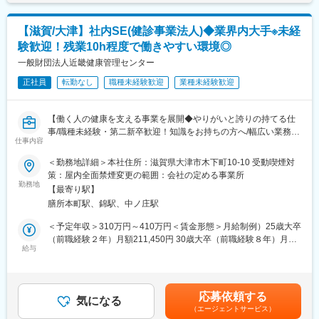
円／回 賃金はあくまでも目安の金額であり、選考を通じて上下
半、70代前半まで勤務される方もいらっしゃいます。平均年齢は
導入研修が80時間あり、手厚いフォロー体制があります。
する可能性があります。月給(月額)は固定手当を含めた表記です。
40代半ばです。
CRC社内認定制度を採用し、継続研修を充実させることで常に新
【滋賀/大津】社内SE(健診事業法人)◆業界内大手※未経
しい知識を身につけ、スキルアップできる環境を用意していま
験歓迎！残業10h程度で働きやすい環境◎
■魅力ポイント：
す。
◎未経験者も安心：ベテランスタッフが多数在籍しているため、
一般財団法人近畿健康管理センター
教育体制が整っており未経験でも安心して取り組めます。また、
■キャリアステップ：
正社員
転勤なし
職種未経験歓迎
業種未経験歓迎
資格取得制度もあるためスキルアップもできます。
CRCとして幅広い経験を積むことや、スペシャリストとして特定
◎キャリアアップ：ユニットリーダーや副主任などの役職も目指
の疾患領域の専門的な経験を積んでいくことも可能です。
して頂けます。個人によりますが介護ご経験者であれば1年以内、
また、グループの垣根を超えCRCからSMAやCRAへのキャリアチ
【働く人の健康を支える事業を展開◆やりがいと誇りの持てる仕
未経験者も2～3年以内で役職を目指すことができます。
ェンジ、事業の枠をこえ新たなキャリアにチャレンジされている
事/職種未経験・第二新卒歓迎！知識をお持ちの方へ/幅広い業務に
◎定年は66歳ですが、その後も再雇用制度や雇用延長でやる気・
方もいらっしゃいます。
仕事内容
挑戦出来ます/手当充実】
元気のある方は長く働くことができます。
＜勤務地詳細＞本社住所：滋賀県大津市木下町10-10 受動喫煙対
変更の範囲：会社の定める業務
■職務概要：
策：屋内全面禁煙変更の範囲：会社の定める事業所
定期健康診断や人間ドック、生活習慣病予防健診などを通じて、
勤務地
【最寄り駅】
健康づくりに貢献する当法人で、社内SEとしての業務をご担当い
膳所本町駅、錦駅、中ノ庄駅
ただきます。
変更の範囲：会社の定める業務
＜予定年収＞310万円～410万円＜賃金形態＞月給制例）25歳大卒
■職務内容：
（前職経験２年）月額211,450円 30歳大卒（前職経験８年）月額
企画から要件定義、基本設計などから、開発、テスト、保守まで
給与
245,410円＜賃金内訳＞月額（基本給）：211,450円～245,410円
幅広く業務を行います。
＜月給＞211,450円～245,410円＜昇給有無＞有＜残業手当＞有＜
（1）基幹システムの運用保守：
給与補足＞※本人の能力を勘案の上、変動します。残業手当の想定
問い合わせ対応（ユーザー⇒ベンダー）、マスタメンテナンス、
額を含んでいますが変動します。■賞与：年3回（3月、7月、12
応募依頼する
データ保存、分析用データの抽出
気になる
月）※勤続1年後／過去実績4ヶ月分■昇給：年1回（4月）■その他
（エージェントサービス）
（2）帳票、データ出力開発（パッケージの帳票作成ツールと
社内規程に基づき業務能力による基本給（職種給）UP有賃金はあ