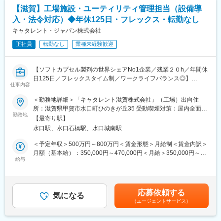
【滋賀】工場施設・ユーティリティ管理担当（設備導
■キャリアステップ：＼頑張りが評価される／
売場担当⇒主任（売場責任者）へとステップアップ。入社半年～1
入・法令対応）◆年休125日・フレックス・転勤なし
年で責任者へ昇格する者もおり年齢・社歴は関係ありません。意
キャタレント・ジャパン株式会社
欲がある方であれば店長、バイヤー本部スタッフなどへのキャリ
アアップも可能です！
正社員
転勤なし
業種未経験歓迎
■社風：
【ソフトカプセル製剤の世界シェアNo1企業／残業２０h／年間休
全従業員の幸せを追求するとともに、お客様と地域社会に貢献し
日125日／フレックスタイム制／ワークライフバランス◎】
続ける企業を目指しているため、従業員のワークライフバランス
仕事内容
の充実を大切に考えております。
★当社のポイント★
＜勤務地詳細＞「キャタレント滋賀株式会社」（工場）出向住
・グローバルにて80％以上のシェアを誇るソフトカプセル製剤の
■はたらき方 ＼プライベートの時間も十分確保！／
所：滋賀県甲賀市水口町ひのきが丘35 受動喫煙対策：屋内全面禁
製造メーカー！
AI発注システムなどで業務を効率化しており、残業は月平均15.5
勤務地
煙変更の範囲：会社の定める事業所
【最寄り駅】
・外資ながらも、落ち着いた社風です
時間。
水口駅、水口石橋駅、水口城南駅
・治験薬の梱包ラベリングのビジネスで、社員数も右肩上がりに
希望休も通りやすく、月数回の土日休みもOK。心身ともにゆとり
増員中！
を持って働けます。
＜予定年収＞500万円～800万円＜賃金形態＞月給制＜賃金内訳＞
選べる連休取得制度があり、年2回6連休・年3回4連休・年1回12
月額（基本給）：350,000円～470,000円＜月給＞350,000円～
【雇用元】
連休から選べます。趣味も存分に楽しむことが可能です！
給与
470,000円＜昇給有無＞有＜残業手当＞有＜給与補足＞ご経験・
グループ会社「キャタレント滋賀株式会社」への在籍出向となり
スキルよって変動します。賃金はあくまでも目安の金額であり、
ます。
【当社のお店作りの秘密】
選考を通じて上下する可能性があります。月給(月額)は固定手当を
勤務地：〒528-0068 滋賀県甲賀市水口町ひのきが丘35
当社では売場スタッフが主導でお店作りをしています。何故な
含めた表記です。
応募依頼する
事業内容：治験薬（臨床試験用医薬品）の包装・ラベリング
ら、お客様の声をたくさん聞き、お客様の一番そばにいるのは売
気になる
（エージェントサービス）
場スタッフだからです。
■業務概要：
販売商品の選定、価格、陳列方法、商品の組み合わせ、演出の仕
本ポジションは、工場の施設管理を効果的かつ効率的に行い、会