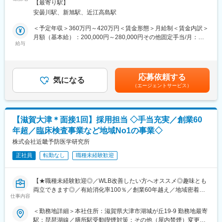
屋内喫煙可能場所あり変更の範囲：会社の定める事業所
・入社1カ月以降 ： 慣れてきたら独り立ち。既存のお客様をメイ
【最寄り駅】
ごせるように、社会復帰に向けて二人三脚で歩んでいけるように
ンに訪問します。
安曇川駅、新旭駅、近江高島駅
と、職員一丸で頑張っています。
◎困ったら先輩社員に相談しやすい雰囲気です。
＜予定年収＞360万円～420万円＜賃金形態＞月給制＜賃金内訳＞
▼▼チームで支えるステーション▼▼
月額（基本給）：200,000円～280,000円その他固定手当/月：
＜専門資格を取得できる＞
リハビリ訪問看護ステーションWalkは看護師と連携を取りながら
給与
30,000円＜月給＞230,000円～310,000円＜昇給有無＞有＜残業手
・入社後は、医薬品販売の専門知識を身につけるために、登録販
チームで支え合い、利用者さんの在宅生活をサポートしておりま
当＞有＜給与補足＞■その他固定手当：資格手当等記載金額は選考
売者資格を取得していただきます。（取得率90％以上）
す。また看護師＋理学療法士、看護師＋社会福祉士といったダブ
を通じて上下する可能性があります。月給(月額)は固定手当を含み
・資格取得にあたっては、無料で支援を行いますのでご安心くだ
ルライセンス取得者も活躍しており、それぞれの専門性を活かし
ます。
さい。
応募依頼する
業務を進めております。
気になる
・資格取得後は、資格手当として給与にも反映されます。
（エージェントサービス）
▼▼木日完全週休二日制▼▼
■働き方：
嬉しい平日定休日の体制を取っております。木曜日はちょっとし
・基本土日祝休み／年3回の大型連休あり
た役所手続きや銀行業務などの平日限定の雑務を。日曜日はパパ
・残業20h以内
【滋賀大津＊面接1回】採用担当 ◇手当充実／創業60
ママ世代の職員にとってはあっという大きくなる子どもと過ごす
・スケジュールに合わせて直行直帰可
年超／臨床検査事業など地域No1の事業◇
有限の時間を有意義に過ごすことができます。また、ご自身やご
・転居を伴う転勤はありません
友人、ご両親との時間も大切にしたい方にとってぴったりの環境
株式会社近畿予防医学研究所
です。
■やりがい：
正社員
転勤なし
職種未経験歓迎
・最近、健康のことで困っていることがないかなど、親身にお話
▼▼訪問未経験者歓迎▼▼
を聞くことで、お客様と信頼関係を築き、お客様の健康管理に貢
地域での訪問看護ステーション間で定期的な研修にも参加するこ
献することができます。
【★職種未経験歓迎◎／WLB改善したい方へオススメ◎趣味とも
とが可能です。また基礎的な知識はEラーニングにて研修システム
・「この薬すごく効き目があって良かったよ。」「こないだのリ
両立できます◎／有給消化率100％／創業60年越え／地域密着の
があり、同行訪問を含むサポート体制を整えていますので、未経
仕事内容
ンゴ酢美味しかった。ちょうどまた買おうと思ってたの。来てく
事業を展開／マイカー通勤可／残業少なめ・手当充実／働きやす
験の方でも無理なく仕事に慣れていただけます。
れてありがとう。」など、「ありがとう」という言葉が一番のや
い環境★】
＜勤務地詳細＞本社住所：滋賀県大津市湖城が丘19-9 勤務地最寄
毎週火曜日には社員全員集まって、カンファレンスを定期的に開
りがいです。
駅：琵琶湖線／膳所駅受動喫煙対策：その他（屋内禁煙）変更の
催しており、利用者さんの課題についてのプランを見直していま