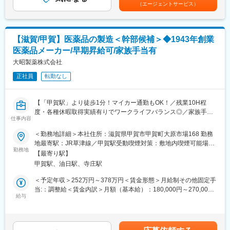
はあくまでも目安の金額であり、選考を通じて上下する可能性が
・成果とプロセスが評価される明確な評価制度あり！最大年４回
（エージェントサービス）
ご入社後は、既存の業務フローに慣れていただきながら、先輩社
あります。月給(月額)は固定手当を含めた表記です。
の昇進・昇格制度により、スピード感をもったキャリア形成も可
員が丁寧にサポートします。
能
困った時はすぐに相談できる体制が整っており、安心して業務習
・社会貢献性の高い介護業界にてトップ級シェア！売上も右肩上
得いただけます。
がり。2030年に業界No.1になることを目指して全国で増員募集
【滋賀/甲賀】医薬品の製造＜幹部候補＞◆1943年創業
また、他施設の労務担当とも連携しながら知識を深めていただけ
医薬品メーカー/早期昇給可/家族手当有
ます。
変更の範囲：会社の定める業務
大昭製薬株式会社
■ゆくゆくお任せする業務
正社員
転勤なし
労務管理の幅広い業務に携わりながら、組織全体の労務環境の改
善提案などにも関わっていただきます。
将来的には、
【「甲賀駅」より徒歩1分！マイカー通勤もOK！／残業10H程
・人事／総務／経理など管理部門へのキャリアチェンジ
度・各種休暇取得実績有りでワークライフバランス◎／家族手
・事務長や副施設長などマネジメントポジション
仕事内容
当・レジャー補助等の福利厚生充実／転勤無し／退職金制度有】
へのステップアップも可能で、長期的なキャリア形成ができる環
＜勤務地詳細＞本社住所：滋賀県甲賀市甲賀町大原市場168 勤務
境です。
■職務内容：
地最寄駅：JR草津線／甲賀駅受動喫煙対策：敷地内喫煙可能場所
・各部門：幹部候補募集
勤務地
あり変更の範囲：会社の定める事業所
■組織体制
【最寄り駅】
「すべてはみなさまの健康のために」をモットーにする、創業81
協力しながら業務を進めています。
甲賀駅、油日駅、寺庄駅
年OTC医薬品の製造メーカの募集です。
風通しが良く、コミュニケーションも取りやすいため、チームで
＜予定年収＞252万円～378万円＜賃金形態＞月給制その他固定手
支え合う雰囲気があります。
(1)製造部門：
当:：調整給＜賃金内訳＞月額（基本給）：180,000円～270,000
液剤・顆粒剤・カプセル剤等数多くの剤型の一つ一つを、各工程
給与
円その他固定手当/月：10,000円～80,000円＜月給＞190,000円～
■グループについて
共に高品質の製品を供給する精神に基づいて生産しています。各
350,000円＜昇給有無＞有＜残業手当＞有＜給与補足＞■昇給：・
・栗東すみれ園を運営する社会福祉法人すみれ厚生会は、スミレ
工程を前向きに管理・監督します。
あり(前年実績あり) ・金額1月あたり1,000円～8,000円(前年実績)
会グループに所属しています
■賞与：・あり(前年実績あり) ・年2回(前年実績) ・賞与月数計
・スミレ会グループは医療／介護／福祉／教育の4分野で地域社会