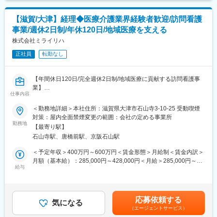
応じて幅広く様々な業務を担当いただけます。
■キャリア形成も可能：
・フレックスタイム制を導入しており非常に働きやすい環境で
店舗での販売業務を経験したのち資格制度、適性、自己申告によ
す。
【滋賀/大津】経理◆医療介護業界経験者歓迎/訪問看護
り、店長、次長、バイヤー、本部スタッフ、等がございます。
事業/週休2日制/年休120日/地域医療を支える
キャリアパスの流れとしては、まず店舗で販売業務を行い、販売
■当社について：
計画から労務管理まで総合的に業務を経験して頂きます。昇格に
株式会社ミライリハ
・医薬品・健康食品であるソフトカプセル製剤を製造していま
は昇格試験を経て、主任の職位をお任せします。
す。
正社員
転勤なし
・世界30か国で事業を展開する同社ですが、日本はアジアで唯一
■特徴：
製造・開発拠点を保有しています。
同社のショッピングセンター内に同社薬局を開局しているのは地
【年間休日120日/完全週休2日制/地域医療に貢献する訪問看護事
域住民の方の健康管理を通して、地域社会に貢献するためです。
変更の範囲：会社の定める業務
業】
例えば、レジコーナーの隣や顧客に周知されやすい位置に同社薬
仕事内容
局を開局することで地域顧客の「かかりつけのドラッグストア」
■業務内容：
＜勤務地詳細＞本社住所：滋賀県大津市石山寺3-10-25 受動喫煙
を担っています。
弊社の経理業務全般をお任せします。
対策：屋内全面禁煙変更の範囲：会社の定める事業所
地域密着NO.1企業として地域の顧客ニーズ、伝統、習慣、傾向を
＜具体的には＞
勤務地
いち早くピックアップして地域と共に成長します。
【最寄り駅】
・小口精算（出納帳・社会保険・税理士）
石山寺駅、唐橋前駅、京阪石山駅
・経理業務全般: 月次・年次決算業務、伝票処理、入出金管理、税
■教育制度・福利厚生：
務申告書の作成
＜予定年収＞400万円～600万円＜賃金形態＞月給制＜賃金内訳＞
同社では、1)個人個性の尊重、2)能力開発の促進、3)チャレンジ
※メイン業務は、出納長の整理、日次業務と試算表の作成となりま
月額（基本給）：285,000円～428,000円＜月給＞285,000円～
精神の高揚、4)コミュニケーションの向上、5)やれば報われる以
す。月次決算以上は、税理士と共同で行っていきます。
給与
428,000円＜昇給有無＞有＜残業手当＞有賃金はあくまでも目安
上5つの人事基本原則を通じ、複線型で人材育成を推進していま
＜ゆくゆくお任せしていきたいこと＞
の金額であり、選考を通じて上下する可能性があります。月給(月
す。
・監査対応: 外部監査や内部監査に対応し、必要な資料の準備およ
額)は固定手当を含めた表記です。
また教育体系では、社員の適性を開発し、能力を高めるために、
び説明を行います。
一貫した人材育成、教育プログラムによりきめ細かく教育、指導
応募依頼する
・財務管理: 経費の管理、予算の策定、財務諸表の作成
気になる
しています。
（エージェントサービス）
その他に、100種類を超える通信教育、生鮮スクール、ファッシ