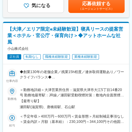
＞※給与詳細は、年齢・スキルを考慮し決定します。■昇給：年1
応募依頼する
どとなります。また、外部のITベンダーとの打ち合わせ等もある
気になる
回■賞与：年2回賃金はあくまでも目安の金額であり、選考を通じ
（エージェントサービス）
ため、関係者が多いのも当職種の特徴の一つとなります。
て上下する可能性があります。月給(月額)は固定手当を含めた表記
最初は一つの製品を担当いただきシステムと製品専門性を高めて
です。
頂きますが、経験に応じて他のシステムや対応範囲を広げて頂き
ます。
【大津／エリア限定※未経験歓迎】寝具リースの提案営
業＜ホテル・官公庁・保育向け＞◆アットホームな社
【ポジションの魅力】
風
・長期間の研修を用意しているため職種未経験＆技術的な知識が
全く無い方でも立ち上りが可能となっております。
小山株式会社
・業界トップクラスの調剤システムやIoT製品を扱っており、業務
正社員
転勤なし
職種未経験歓迎
業種未経験歓迎
を通して最新の技術に触れることが可能です。
・正社員登用は前提の採用です。就業態度に問題がなければ原則
登用となり、業界トップクラスシェアを誇る優良企業の正社員と
◆創業130年の老舗企業／残業15h程度／連休取得運動あり／ワー
して安定就業が可能です。（登用率98%、試験ノルマなし）
クライフバランス◆
仕事内容
【同社の魅力】
■職務内容：
◆医療業界に貢献：
＜勤務地詳細＞大津営業所住所：滋賀県大津市大江5丁目14番20
業界のリーディングカンパニーである当社にて、ホテルや官公庁
最新のIoT技術に注力しており、これまで人の手でアナログに行わ
号 勤務地最寄駅：JR線／瀬田駅受動喫煙対策：敷地内全面禁煙変
に対する営業をお任せします。
勤務地
れていた薬剤管理を、全自動で管理、調整、計測、分包まで対応
更の範囲：会社の定める事業所
【最寄り駅】
＜業務の流れ＞
可能にしました。当社の製品やシステムが、24時間止めてはなら
瀬田駅(滋賀県)、唐橋前駅、石山駅
主にホテルや官公庁、保育園等で利用している寝具やリネン類を
ない医療現場の安心安全や、医療従事者の負担軽減に大きく貢献
中心に、顧客のニーズに沿った幅広い商材を扱います。
しています。
＜予定年収＞400万円～600万円＜賃金形態＞月給制補足事項なし
頻繁にお会いするお客様が多く、顧客それぞれのお困りごとに気
◆高いシェアを持つ製品：
＜賃金内訳＞月額（基本給）：230,100円～344,100円その他固定
づき、提案・解決いただけるお仕事です。
給与
調剤というニッチな分野で、業界トップクラスのシェアを誇る製
手当/月：7,600円＜月給＞237,700円～351,700円＜昇給有無＞有
※1日あたり5～8件のお客様先へ訪問いたします。
品が多数あります。寡占市場だからこそ、競合製品を使っている