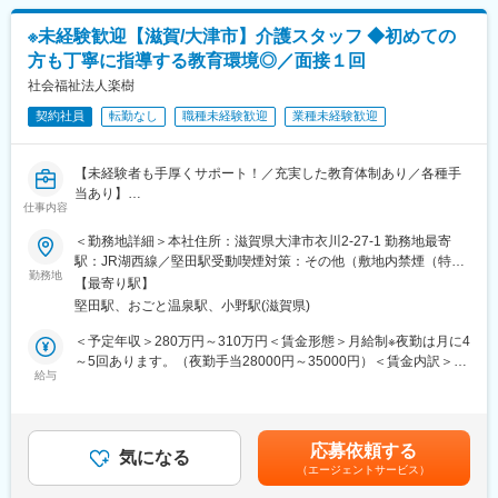
マネとの連携や自社内紹介による相乗効果で事業成長に寄与。利
■治験コーディネーターで得られるスキル：
用者が外出を楽しめるほど変化したエピソードに象徴されるよう
※未経験歓迎【滋賀/大津市】介護スタッフ ◆初めての
（1）コミュニケーション力：
に、生活の質を高める支援が大きなやりがいとなる企業です。
患者さんに治験の内容をわかりやすく説明したり、医師や看護師
方も丁寧に指導する教育環境◎／面接１回
と連携することで伝える力が身に付きます。
社会福祉法人楽樹
変更の範囲：会社の定める業務
（2）スケジュール管理力：
治験には決まった検査や診察の予定があるため、患者さんが無理
契約社員
転勤なし
職種未経験歓迎
業種未経験歓迎
なく通えるように予定を調整する力が身につきます。
（3）医療の知識：
【未経験者も手厚くサポート！／充実した教育体制あり／各種手
薬の種類や副作用、検査の内容など、医療に関する知識が自然と
当あり】
増えていきます。薬剤師や看護師と話す機会も多いため学ぶこと
仕事内容
■職務概要：
も多いです。
当法人が運営する『特別養護老人ホーム湖の花』にて、入居者様
（4）パソコンや書類の整理力：
＜勤務地詳細＞本社住所：滋賀県大津市衣川2-27-1 勤務地最寄
の介護（排泄介助・食事介助・入浴介助）及びレクリエーショ
検査の結果を記録したり、書類をまとめたりする仕事もありま
駅：JR湖西線／堅田駅受動喫煙対策：その他（敷地内禁煙（特定
ン・リハビリテーションなどを行っていただきます。
す。パソコンの使い方や、正確に記録する力が身につきます。
勤務地
喫煙所あり））変更の範囲：無
【最寄り駅】
（5）チームで働く力：
堅田駅、おごと温泉駅、小野駅(滋賀県)
■業務の特徴：
治験は医師、看護師、薬剤師など、いろんな職種の人と協力して
＊入居者80名を総勢46名のスタッフで支援します。
進めるので、チームワークの大切さを学べます。
＜予定年収＞280万円～310万円＜賃金形態＞月給制※夜勤は月に4
＊入居者様やご家族様との時間や関係性を大切にした、より良い
～5回あります。（夜勤手当28000円～35000円）＜賃金内訳＞月
ケアを目指しています。
【同社で働くメリット】
給与
額（基本給）：151,300円～163,500円その他固定手当/月：
＊チームワークを重視し、スタッフ同士の支援体制も万全で、経
■安心の働きやすさ：
32,000円～37,000円＜月給＞183,300円～200,500円＜昇給有無
験豊富なスタッフが最大3か月マンツーマンで指導します。
フレックスタイム制も取り入れ、柔軟に働き方をアレンジ可能。
＞有＜残業手当＞有＜給与補足＞■昇給：年1回／1200円～1900
残業時間も月10時間程度、産休育休の取得実績も多数あり、育児
円■賞与：年2回／(7月・12月）昨年度実績310000円＜各種手当
応募依頼する
■働く環境：
手当もございます。
気になる
＞資格手当10000円処遇改善手当19000円～21000円特定処遇改
（エージェントサービス）
当施設には現在74名の従業員が在籍しており、うち介護スタッフ
善手当5000円～8000円ベースアップ手当8000円夜勤手当：7,000
は46名います。若い方だと20代前半～ベテランの方だと60代後
■充実の研修制度：