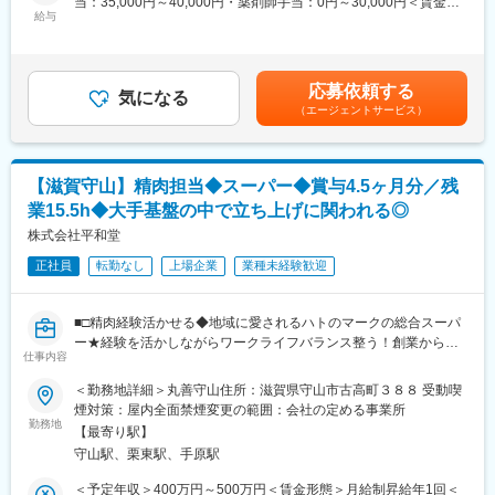
当：35,000円～40,000円・薬剤師手当：0円～30,000円＜賃金内
<品質保証>：
ます。
給与
訳＞月額（基本給）：170,000円その他固定手当/月：35,000円～
・安心して服用できる医薬品をお客様に提供するため、関連法則
・障がい当事者の訪問だけでなく、楽しみながらの体力作りとク
40,000円＜月給＞205,000円～210,000円＜昇給有無＞有＜残業手
に則って製品品質を確認・保証したり、販売店やお客様の声をヒ
ッキングなどのイベントも開催しています。
当＞有＜給与補足＞★頑張り次第で早期の昇給も可能！※賃金は前
アリングし、情報提供や製品改善などを行います。
職給与、学歴、経験、資格、スキルを考慮の上、決定します。※一
応募依頼する
<薬事>：
■お任せすること：
気になる
律固定手当：調整給手当※資格手当（薬剤師）：30,000円■賞与：
（エージェントサービス）
・医薬品承認申請や発売後薬事対応（申請書作成・行政窓口対
・施設に来られた障がい当事者やそのご家族のご対応をお任せし
年２回 (昨年度実績：基本給の総計1箇月分)■昇給：年1回(昨年度
応）
ます。
実績：1,000 円～8,000 円)賃金はあくまでも目安の金額であり、
・薬事情報の管理（添付文書や包装資材の作成・改訂業務を含
・福祉作業所が終わった後にお越しいただいた方の対応、イベン
選考を通じて上下する可能性があります。月給(月額)は固定手当を
む）
ト開催、送迎、車両移動のサポートなどを担当いただきます。
含めた表記です。
【滋賀守山】精肉担当◆スーパー◆賞与4.5ヶ月分／残
を行います。
業15.5h◆大手基盤の中で立ち上げに関われる◎
■教育体制：
■製品について：https://www.daisho-s.jp/
株式会社平和堂
・入社後は、OJT方式で先輩社員が丁寧に指導します。
大昭製薬は、1943年創業のOTC医薬品メーカーです。咳止めや鼻
・まずは施設内での基本的な業務を学んでいただき、その後少し
正社員
転勤なし
上場企業
業種未経験歓迎
炎薬、ビタミン剤など幅広い製品を製造販売しています。原料か
ずつ業務に取り組んでいただきます。
ら出荷まで一貫した製造体制と、各工程での丁寧な品質チェック
※パート含む11名が在籍。職員同士のコミュニケーションも活発
が強みです。「すべてはみなさまの健康のために」をモットー
で、面倒見の良い先輩が多い環境が特徴です！
■□精肉経験活かせる◆地域に愛されるハトのマークの総合スーパ
に、安全で高品質な医薬品を提供しています。
ー★経験を活かしながらワークライフバランス整う！創業から黒
■会社・特徴について
仕事内容
字経営／昨年度賞与4.5ヶ月分／平均勤続18.9年□■
■入社後の流れ：
◎何の会社？
＜勤務地詳細＞丸善守山住所：滋賀県守山市古高町３８８ 受動喫
入社後約1箇月間は日本薬局法など再確認を目的に座学での研修を
・「介護や援助が必要な障がい者が、安心して暮らせる社会づく
『平和堂』『フレンドマート』『フレンドタウン』『アル・プラ
煙対策：屋内全面禁煙変更の範囲：会社の定める事業所
実施いたします。また製造工程等を確認いただくため、1週間程度
り」を目指しているNPO法人。
ザ』を展開している当社にて、各店舗の食料品部門の業務をお任
勤務地
の現場研修もご準備しています。その後は周囲の社員からのサポ
【最寄り駅】
・介護福祉士などの資格取得支援制度も完備。スタッフのキャリ
せします。
ートを受けながら手順書を用い、OJT方式にて実務面での研修を
ア形成も応援しています。
守山駅、栗東駅、手原駅
行います。2か月目より適性等を加味しながら徐々に業務を渡して
ーーーー＼ポジションの魅力／ーーーー
＜予定年収＞400万円～500万円＜賃金形態＞月給制昇給年1回＜
いく予定です。
◎特徴