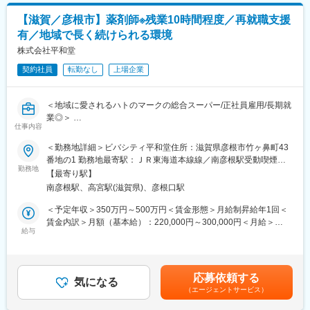
方…時にはバイヤーと相談して商品を仕入れることもあります。
社の要件および関連当局の規制に沿った総合的な施設サービスを
【滋賀／彦根市】薬剤師※残業10時間程度／再就職支援
提供する役割を担います。施設設備およびユーティリティに関す
【各ホームページ情報】
有／地域で長く続けられる環境
る経験を活かして、トラブルシューティングや最適化を実施しま
■先輩社員の声
す。
株式会社平和堂
https://career.heiwado-recruit.jp/people/
■公式YouTube（平和堂特命GM、西川貴教さん！）
契約社員
転勤なし
上場企業
■詳細な業務内容：
https://www.youtube.com/@HEIWADO810
・施設、ユーティリティ、バリデーション、継続的改善などの業
務をリードし、調整・指示・レビュー
変更の範囲：会社の定める業務
＜地域に愛されるハトのマークの総合スーパー/正社員雇用/長期就
・施設サイトマスタープランおよび各種図面変更を作成・更新
業◎＞
・主要施設設備の導入に関する仕様策定およびコスト見積り
仕事内容
・法令遵守に関する施設代表として対応
■担当業務：主として医薬品のＯＴＣ販売、売場業務等を担当して
＜勤務地詳細＞ビバシティ平和堂住所：滋賀県彦根市竹ヶ鼻町43
・施設改修に必要な許認可を取得
頂きます。接客・カウンセリングからゆくゆくは売り場づくりや
番地の1 勤務地最寄駅：ＪＲ東海道本線線／南彦根駅受動喫煙対
・バリデーション活動全般を主導
販売計画作成、マネジメント（労務・商品・数値管理）も担って
勤務地
策：敷地内全面禁煙変更の範囲：会社の定める事業所
・サイト全体の施設施策を立案・実行
【最寄り駅】
頂きます。
・各種プロジェクトを調整し、優先順位を管理
南彦根駅、高宮駅(滋賀県)、彦根口駅
・設計レビュー、FAT、技術検討などで専門性を提供
■売り場スタッフの人数は３～4名で、６～7名でシフトを回しま
＜予定年収＞350万円～500万円＜賃金形態＞月給制昇給年1回＜
・エンジニアの育成および年間評価へのフィードバック
す。
賃金内訳＞月額（基本給）：220,000円～300,000円＜月給＞
給与
220,000円～300,000円＜昇給有無＞有＜残業手当＞有＜給与補足
■組織体制：
■業務詳細：
＞■前職でのご年収を鑑みて提示いたします。■賞与について：年
工場長直結で業務遂行してもらうことを想定しております。
（1）医薬品のコンサルティング販売…専門知識を生かし、医薬品
2回 年3ヶ月～4ヶ月分です。■残業手当：全額支給賃金はあくま
のＯＴＣ販売、服薬指導・相談等を行って頂きます。
でも目安の金額であり、選考を通じて上下する可能性がありま
■就業環境：
応募依頼する
（2）ドラッグ売場の管理・運営、商品の発注、メンテナンス、販
気になる
す。月給(月額)は固定手当を含めた表記です。
・部署や役職の垣根なくコミュニケーションをとりながら業務を
（エージェントサービス）
売員の方への教育・指導を行って頂きます。
遂行していただきます。一つの業務に特化せず、ご経験と意欲に