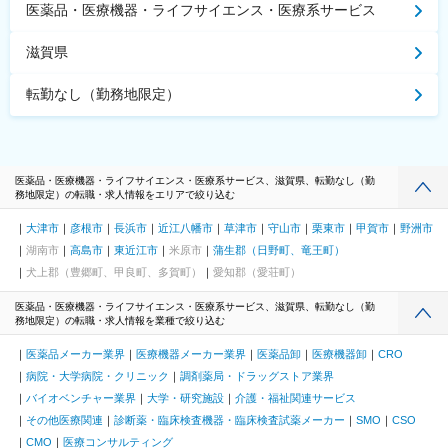
医薬品・医療機器・ライフサイエンス・医療系サービス
滋賀県
転勤なし（勤務地限定）
医薬品・医療機器・ライフサイエンス・医療系サービス、滋賀県、転勤なし（勤
務地限定）の転職・求人情報をエリアで絞り込む
大津市
彦根市
長浜市
近江八幡市
草津市
守山市
栗東市
甲賀市
野洲市
湖南市
高島市
東近江市
米原市
蒲生郡（日野町、竜王町）
犬上郡（豊郷町、甲良町、多賀町）
愛知郡（愛荘町）
医薬品・医療機器・ライフサイエンス・医療系サービス、滋賀県、転勤なし（勤
務地限定）の転職・求人情報を業種で絞り込む
医薬品メーカー業界
医療機器メーカー業界
医薬品卸
医療機器卸
CRO
病院・大学病院・クリニック
調剤薬局・ドラッグストア業界
バイオベンチャー業界
大学・研究施設
介護・福祉関連サービス
その他医療関連
診断薬・臨床検査機器・臨床検査試薬メーカー
SMO
CSO
CMO
医療コンサルティング