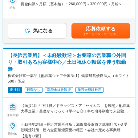
◎専門性の高い売場づくり
賃金内訳＞月額（基本給）：260,000円～320,000円＜月給＞
・日勤のみ、お盆や年末年始の休暇あり。前月に次月の出勤希望
青果・精肉・鮮魚それぞれの専門性を強化し、「ここに来れば欲
給与
260,000円～320,000円＜昇給有無＞有＜残業手当＞有＜給与補足
■組織構成：
表を出して相談しながら調整します。
しい商品がある」と言われる売場を実現。現場主導で売場改善・
＞■昇給年1回（5月）■賞与年2回（7月・12月／昨年度実績：4.5
当社には現在81名の従業員が在籍しており、信頼性保証部品質保
・1対1や2対1の対応で、利用者に寄り添った対応ができる環境も
企画にも関われます。
ヶ月）■家族手当（子1人につき：月1万2000円）■例・530万円／
証課では5名（全て男性/平均年齢50代前半）、品質管理課では12
魅力です。
主任（月給30万円＋賞与）・710万円／次長・バイヤー（月給38
名（男女構成比2:1/20代～60代）の社員が鋭意活躍しています。
応募依頼する
◎大手基盤の中で、立ち上げフェーズに参画できる！
気になる
万円＋賞与＋職責手当）・870万円／店長・課長（月給53万円+職
変更の範囲：会社の定める業務
（エージェントサービス）
大手基盤のもと、新たな店舗コンセプトを構築中。現場での鮮度
責手当）賃金はあくまでも目安の金額であり、選考を通じて上下
■当社について：
感を大切にするため、裁量を持って活躍できます。
する可能性があります。月給(月額)は固定手当を含めた表記です。
大昭製薬株式会社では、原料から混合・製剤・包装・発送までを
一貫して行っています。
◎職人志向が活きる環境 ＼頑張りが手当に反映◎／
「高品質で安全性の高い製品づくり」のために、出荷前の品質確
【長浜営業所】＜未経験歓迎＞お薬箱の営業職◇外回
加工技術や売場づくりのスキルを磨ける環境。研修制度・ライセ
認だけでなく、原薬受け入れ時、造粒後など製造工程の各所で品
り・取引あるお客様中心／土日祝休◇転居を伴う転勤
ンス制度によりスキル評価も明確です。
質チェックを行い、最終製品が高品質となるよう、各工程の管理
無
ーーーーーーーーーーーーーーーーーー
を徹底し丁寧に製造しています。
株式会社富士薬品【配置薬シェア全国No1】健康経営優良法人（ホワイト
■職務内容：
500）認定
変更の範囲：会社の定める業務
・食品（精肉）の加工業務
正社員
転勤なし
職種未経験歓迎
業種未経験歓迎
・商品のパック詰め・盛り付け
・売場づくり（陳列・レイアウト変更・販促）
・商品の鮮度管理・在庫管理
【面接1回＊正社員／ドラッグストア「セイムス」を展開／配置薬
※パートスタッフは主に簡易作業（盛り付け・パック詰め）を担当
大手企業／基礎からじっくり学べる◎丁寧な研修制度で未経験の
するため、社員は「加工・売場づくり」の中核を担っていただき
仕事内容
方も安心／残業20h＊直行直帰可】
ます。
＜勤務地詳細＞長浜営業所住所：滋賀県長浜市大戌亥町707-3 受
■職務内容：
■社風：
動喫煙対策：屋内全面禁煙変更の範囲：会社の定める事業所
担当エリアのお客様（個人宅や企業）へ訪問し、配置薬（お薬
勤務地
全従業員の幸せを追求するとともに、お客様と地域社会に貢献し
【最寄り駅】