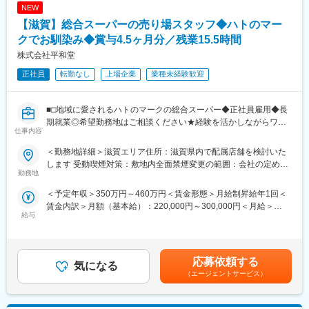
NEW
【滋賀】総合スーパーの売り場スタッフ◆ハトのマー
クでお馴染み◆賞与4.5ヶ月分／残業15.5時間
株式会社平和堂
正社員
転勤なし
上場企業
業種未経験歓迎
■□地域に愛されるハトのマークの総合スーパー◆正社員雇用◆長
期就業◎希望勤務地はご相談ください★経験を活かしながらワー
仕事内容
クライフバランス整う！創業から黒字経営／昨年度賞与4.5ヶ月分
／平均勤続18.9年□■
＜勤務地詳細＞滋賀エリア住所：滋賀県内で配属店舗を検討いた
します 受動喫煙対策：敷地内全面禁煙変更の範囲：会社の定める
『平和堂』『フレンドマート』『フレンドタウン』『アル・プラ
勤務地
事業所
ザ』を展開している当社にて、各店舗の食料品部門の業務をお任
＜予定年収＞350万円～460万円＜賃金形態＞月給制昇給年1回＜
せします。
賃金内訳＞月額（基本給）：220,000円～300,000円＜月給＞
給与
220,000円～300,000円＜昇給有無＞有＜残業手当＞有＜給与補足
■職務内容：
＞■昇給年1回（5月）■賞与年2回（7月・12月／昨年度実績：4.5
・接客販売・売場づくり・発注業務・品だし、在庫管理
ヶ月）■家族手当（子1人につき：月1万2000円）■例・530万円／
・数値、人員管理・レジ業務・調理・販促 など
主任（月給30万円＋賞与）・710万円／次長・バイヤー（月給38
応募依頼する
気になる
万円＋賞与＋職責手当）・870万円／店長・課長（月給53万円+職
★慣れたら陳列を工夫したり、イベントのアイデアを練ったり商
（エージェントサービス）
責手当）賃金はあくまでも目安の金額であり、選考を通じて上下
品にこだわったりと、「自分の色」を出してください。売場スタ
する可能性があります。月給(月額)は固定手当を含めた表記です。
ッフが主導でお店作りをしています。