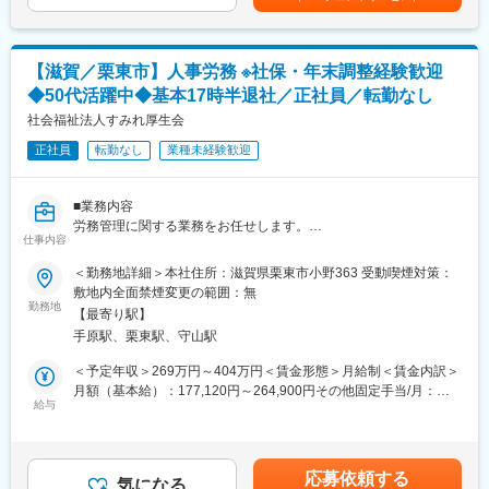
・利用者様宅へ訪問し利用状況の確認、ケアマネへ状況や変更点
あくまでも目安の金額であり、選考を通じて上下する可能性があ
で構成されています。円滑なコミュニケーションをとりながら業
の報告・要望などを確認
ります。月給(月額)は固定手当を含めた表記です。
務を進めています。
・居宅介護支援自業所や地域包括支援センター等へ訪問し営業ニ
ーズのヒアリング
■就業環境：
【滋賀／栗東市】人事労務 ※社保・年末調整経験歓迎
・商品勉強会等で接点を確保した新規顧客の開拓
・ワークライフバランスに力を入れており、残業時間は月10～20
◆50代活躍中◆基本17時半退社／正社員／転勤なし
■就業環境：
時間程度、年休消化率は平均80％程度です。育児休暇は女性はも
営業組織は平均残業時間が20時間となっています。また休日は携
社会福祉法人すみれ厚生会
ちろん男性の取得実績もございます。
帯やPCの使用はできず、チームで対応できる体制を組んでいるた
・また2019年度より健康経営にも力を入れており、社内に推進事
正社員
転勤なし
業種未経験歓迎
めメリハリをつけながら働くことができる環境です。
務局を設置、従業員の健康増進とそれに関連する職場環境や制度
■フォロー体制
の改善に取り組んでいます。
他業界からの転職者が7割のため研修制度が充実しています。
■業務内容
■評価制度
変更の範囲：会社の定める業務
労務管理に関する業務をお任せします。
各グレードごとにスキル項目を設定し売上目標の達成率だけでは
仕事内容
単なるバックオフィスではなく、職員や施設運営を支える重要な
なく、プロセスも評価される制度設計になっています。また昇格
ポジションとして、組織全体に貢献いただける役割です。
＜勤務地詳細＞本社住所：滋賀県栗東市小野363 受動喫煙対策：
機会が年4回あるため、頑張りや実績で早期にマネジメントへも挑
敷地内全面禁煙変更の範囲：無
戦できる環境となっています。
■職務詳細
勤務地
■キャリアパス
【最寄り駅】
・給与計算、社会保険手続き、年末調整対応等
未経験から2年でリーダー、9年で複数営業所を統括するブロック
手原駅、栗東駅、守山駅
・共済会の手続き（退職金、出産、お子様の進学給付金の手続
長など、営業としてのスキルアップだけでなく、マネジメントへ
き）
＜予定年収＞269万円～404万円＜賃金形態＞月給制＜賃金内訳＞
のチャレンジも可能です。
・職員との連絡調整
月額（基本給）：177,120円～264,900円その他固定手当/月：
■魅力点：
・電話対応・受付業務
給与
1,000円＜月給＞178,120円～265,900円＜昇給有無＞有＜残業手
・顧客折衝経験が活かせる！販売店の店長など未経験者の入社実
※受付機能も担うため、利用者様のご家族や業者、職員とのコミュ
当＞有＜給与補足＞■賞与：年2回 3.2ヶ月（前年度実績）■昇給：
績も多数あり。
ニケーション機会も多く、人との関わりを実感できる環境です。
あり■その他手当：・職務手当：0～20,000円・資格手当：0～
・生成AIを活用し業務効率化を実現！チーム制営業で働きやす
10,000円・調整手当：0～50,000円・処遇改善：0～20,000円賃金
く、且つ質の高いサービスを提供
応募依頼する
■サポート体制
気になる