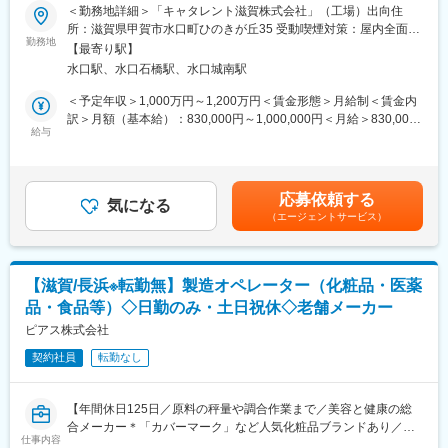
【概要】
＜勤務地詳細＞「キャタレント滋賀株式会社」（工場）出向住
いく予定です。
本ポジションは、工場の施設管理を効果的かつ効率的に行い、会
所：滋賀県甲賀市水口町ひのきが丘35 受動喫煙対策：屋内全面禁
社の要件および関連当局の規制に沿った総合的な施設サービスを
勤務地
煙変更の範囲：無
■組織構成：
【最寄り駅】
提供する役割を担います。施設設備およびユーティリティに関す
・当社には現在81名の従業員が在籍しており、信頼性保証部品質
水口駅、水口石橋駅、水口城南駅
る豊富な業界経験を活かして、トラブルシューティングや最適化
管理課では12名（男女構成比2:1/20代～60代）、品質保証課では
を実施します。自律的に業務改善につながるプロジェクトを特定
＜予定年収＞1,000万円～1,200万円＜賃金形態＞月給制＜賃金内
5名（全て男性/平均年齢50代前半）の社員が鋭意活躍していま
し、開始できる能力が求められます。
訳＞月額（基本給）：830,000円～1,000,000円＜月給＞830,000
す。
給与
円～1,000,000円＜昇給有無＞有＜残業手当＞無＜給与補足＞ご経
【業務内容】
験・スキルよって変動します。賃金はあくまでも目安の金額であ
■当社について：
■施設、ユーティリティ、バリデーション、継続的改善などの業務
り、選考を通じて上下する可能性があります。月給(月額)は固定手
大昭製薬株式会社では、原料から混合・製剤・包装・発送までを
をリードし、調整・指示・レビュー
当を含めた表記です。
一貫して行っています。
応募依頼する
■施設サイトマスタープランおよび各種図面変更を作成・更新し、
気になる
「高品質で安全性の高い製品づくり」のために、出荷前の品質確
（エージェントサービス）
計画達成をリード
認だけでなく、原薬受け入れ時、造粒後など製造工程の各所で品
■主要施設設備の導入に関する仕様策定およびコスト見積り
質チェックを行い、最終製品が高品質となるよう、各工程の管理
■法令遵守に関する施設代表として対応
を徹底し丁寧に製造しています。
■施設改修に必要な許認可を取得
【滋賀/長浜※転勤無】製造オペレーター（化粧品・医薬
■バリデーション活動全般を主導
変更の範囲：会社の定める業務
品・食品等）◇日勤のみ・土日祝休◇老舗メーカー
■サイト全体の施設施策を立案・実行
■各種プロジェクトを調整し、優先順位を管理
ピアス株式会社
■設計レビュー、FAT、技術検討などで専門性を提供
契約社員
転勤なし
■エンジニアの育成および年間評価へのフィードバック
【組織体制】
【年間休日125日／原料の秤量や調合作業まで／美容と健康の総
工場長直結の組織のため、部下等はおらず一人で業務遂行しても
合メーカー＊「カバーマーク」など人気化粧品ブランドあり／風
らうことを想定しております。
仕事内容
通しの良い社風】