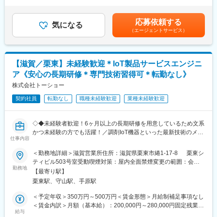
＜残業手当＞有＜給与補足＞■昇給：年1回■賞与：年2回(標準賞与
※寝具やリネンを中心に幅広い商材を扱っています。
顧客からいかにシェアを獲得するか試行錯誤する面白さがありま
月数：3ヶ月)※評価、業績により変動の可能性あり賃金はあくまで
※過去営業経験のある方はもちろん、スポーツジムで働かれてた方
す。
も目安の金額であり、選考を通じて上下する可能性があります。
応募依頼する
やルート配送業務をやられていた方などもご活躍されています。
気になる
月給(月額)は固定手当を含めた表記です。
（エージェントサービス）
変更の範囲：会社の定める業務
■当社の魅力：
・上記の商材だけでなく、例えばスタッフの業務改善効率化を図
るIT関連の商材を自社開発して、提案するなど顧客ニーズに合わ
【滋賀／栗東】未経験歓迎＊IoT製品サービスエンジニ
せて型に捉われない提案営業ができます。（介護ロボットの提案
ア《安心の長期研修＊専門技術習得可＊転勤なし》
や自社開発の業務アプリなど）
・社員に還元する会社のため、基本給のUPや業績賞与の支給も売
株式会社トーショー
り上げに応じて発生します。
契約社員
転勤なし
職種未経験歓迎
業種未経験歓迎
■入社後の流れ：
仕事に慣れるまでは先輩社員に同行し、ニーズの引き出し方や提
◇◆未経験者歓迎！6ヶ月以上の長期研修を用意しているため文系
案方法、医療福祉業界特有の専門知識や商品知識を習得していき
かつ未経験の方でも活躍！／調剤IoT機器といった最新技術のメン
ます。意欲を持って取り組めばすぐにやりがいを見つけることが
仕事内容
テナンスが可能！／原則転勤は無いため特定エリアで就業された
できます。
い方も歓迎！社会貢献性の高い仕事◆◇
＜勤務地詳細＞滋賀営業所住所：滋賀県栗東市綣1-17-8 栗東シ
ティビル503号室受動喫煙対策：屋内全面禁煙変更の範囲：会社
■特徴：
【はじめに】
勤務地
の定める事業所（リモートワーク含む）
◎将来性あふれる福祉業界がメイン市場：人口減少・超高齢化が
【最寄り駅】
当ポジションはフィールドエンジニアと言われる、自社製品を購
進むことで今後も拡大が予想される業界への提案営業となります
栗東駅、守山駅、手原駅
入されたお客様先へ出向き、機械やシステムのメンテナンスを行
ので会社の将来性にも安心できます。
う技術職となります。
＜予定年収＞350万円～500万円＜賃金形態＞月給制補足事項なし
◎創業130年の老舗企業であるため、既存顧客が多く、信頼関係
メンテナンススキルの市場価値は上昇の一途を辿っており、同社
＜賃金内訳＞月額（基本給）：200,000円～280,000円固定残業手
のもと、お客様と長いお付き合いが求められる仕事です。
で得られるスキルも例外ではありません。完全未経験から市場価
給与
当/月：40,000円～70,000円（固定残業時間33時間0分/月）超過し