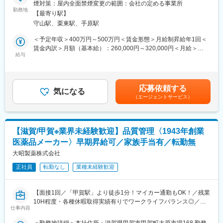
『平和堂』『フレンドマート』『フレンドタウン』『アル・プラ
煙対策：屋内全面禁煙変更の範囲：会社の定める事業所
の女性社員、20代の男女社員、そしてパートスタッフと、幅広い
ザ』を展開している当社にて、各店舗の食料品部門の業務をお任
勤務地
世代がバランスよく活躍しています。
【最寄り駅】
せします。
守山駅、栗東駅、手原駅
■このポジションの魅力：
ーーーー＼ポジションの魅力／ーーーー
＜予定年収＞400万円～500万円＜賃金形態＞月給制昇給年1回＜
当社の人事部は独立してまだ4年目。仕組みづくりや制度改善な
◎専門性の高い売場づくり
賃金内訳＞月額（基本給）：260,000円～320,000円＜月給＞
ど、これから一緒に創り上げていけるやりがいのある環境です。
青果・精肉・鮮魚それぞれの専門性を強化し、「ここに来れば欲
給与
260,000円～320,000円＜昇給有無＞有＜残業手当＞有＜給与補足
・採用を通じて多様な職種の方と関わり、会社の未来を担う人材
しい商品がある」と言われる売場を実現。現場主導で売場改善・
＞■昇給年1回（5月）■賞与年2回（7月・12月／昨年度実績：4.5
を迎えるやりがいがあります
企画にも関われます。
ヶ月）■家族手当（子1人につき：月1万2000円）■例・530万円／
・研修を企画・実施し、社員の成長や定着をサポートできます
主任（月給30万円＋賞与）・710万円／次長・バイヤー（月給38
・福利厚生や制度改革の提案など、会社づくりに直接携わること
応募依頼する
◎大手基盤の中で、立ち上げフェーズに参画できる！
気になる
万円＋賞与＋職責手当）・870万円／店長・課長（月給53万円+職
ができます
（エージェントサービス）
大手基盤のもと、新たな店舗コンセプトを構築中。現場での鮮度
責手当）賃金はあくまでも目安の金額であり、選考を通じて上下
感を大切にするため、裁量を持って活躍できます。
する可能性があります。月給(月額)は固定手当を含めた表記です。
■同社について：
同社は臨床検査事業として検体の検査業務からスタート。以降、
◎職人志向が活きる環境 ＼頑張りが手当に反映◎／
地域の人々の健康維持・増進を図る“トータルヘルスケア”という視
【滋賀/甲賀※業界未経験歓迎】品質管理〈1943年創業
加工技術や売場づくりのスキルを磨ける環境。研修制度・ライセ
点で60年にわたり事業の幅を広げ、現在は薬局、介護を加えた3
医薬品メーカー〉早期昇給可／家族手当有／転勤無
ンス制度によりスキル評価も明確です。
事業体制で事業を行っています。
ーーーーーーーーーーーーーーーーーー
大昭製薬株式会社
また現在では8社のグループ企業を展開し、様々な価値の提供を行
っています。
正社員
転勤なし
業種未経験歓迎
■職務内容：
・食品（鮮魚）の加工業務
変更の範囲：会社の定める業務
・商品のパック詰め・盛り付け
【面接1回／「甲賀駅」より徒歩1分！マイカー通勤もOK！／残業
・売場づくり（陳列・レイアウト変更・販促）
10H程度・各種休暇取得実績有りでワークライフバランス◎／家
・商品の鮮度管理・在庫管理
仕事内容
族手当・レジャー補助等の福利厚生充実／転勤無し／退職金制度
※パートスタッフは主に簡易作業（盛り付け・パック詰め）を担当
有】