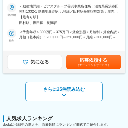
＜勤務地詳細＞ピアスグループ長浜事業所住所：滋賀県長浜市田
【雇用元】
■業務内容：
村町1332-1 勤務地最寄駅：JR線／田村駅受動喫煙対策：屋内全
グループ会社「キャタレント滋賀株式会社」への在籍出向となり
当社にて、医薬品、医薬部外品、化粧品、食品のバルク調製業務
勤務地
面禁煙
ます。
【最寄り駅】
（原料の秤量および製造（調合）をお任せします。
勤務地：〒528-0068 滋賀県甲賀市水口町ひのきが丘35
田村駅、坂田駅、長浜駅
事業内容：治験薬（臨床試験用医薬品）の包装・ラベリング
■当社の魅力：
＜予定年収＞300万円～375万円＜賃金形態＞月給制＜賃金内訳＞
◎確たる化粧品ブランドを多数抱える大手化粧品メーカーです。
月額（基本給）：200,000円～250,000円＜月給＞200,000円～
【就業環境】
会社の安定感はさることながら、今後はアジアを中心に海外への
給与
250,000円＜昇給有無＞有＜残業手当＞有＜給与補足＞※給与は経
■部署や役職の垣根なくコミュニケーションをとりながら業務を遂
事業展開も積極的に行っております。
験・能力等を考慮の上、決定します。■昇給：年1回（契約更新
行していただきます。一つの業務に特化せず、ご経験と意欲に応
◎風通しの良い社風が特徴です。社員一人一人の主体性を重ん
時）■賞与：1.5ヶ月×年2回（7月・12月）賃金はあくまでも目安
じて幅広く様々な業務を担当いただけます。
じ、積極的かつフレキシブルに行動できる環境が整っておりま
の金額であり、選考を通じて上下する可能性があります。月給(月
■フレックスタイム制を導入しており非常に働きやすい環境です。
応募依頼する
す。裁量権、仕事の領域も非常に幅広く、積極的な事業展開に反
気になる
額)は固定手当を含めた表記です。
（エージェントサービス）
して、社風は安定感と落ち着きがあり、長期的に活躍している方
【当社について】
も多いです。
■医薬品・健康食品であるソフトカプセル製剤を製造しています。
"患者さま第一"をモットーにグローバル展開するグループの一員で
す。
さらに25件読み込む
■世界30か国で事業を展開する同社ですが、日本はアジアで唯一
製造・開発拠点を保有しています。
日本の品質の高さ、技術力が期待されています。掛川工場は1980
年に世界8番目の拠点としてスタートしましたが、引き続き需要が
高く、新たな事業展開も目指し、設備の更新も積極的に実施して
います。
人気求人ランキング
dodaに掲載中の求人を、応募数順にランキング形式でご紹介します。
変更の範囲：会社の定める業務