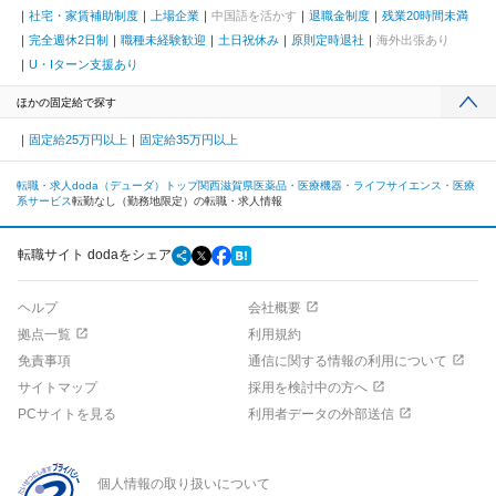
社宅・家賃補助制度
上場企業
中国語を活かす
退職金制度
残業20時間未満
完全週休2日制
職種未経験歓迎
土日祝休み
原則定時退社
海外出張あり
U・Iターン支援あり
ほかの固定給で探す
固定給25万円以上
固定給35万円以上
転職・求人doda（デューダ）トップ
関西
滋賀県
医薬品・医療機器・ライフサイエンス・医療
系サービス
転勤なし（勤務地限定）の転職・求人情報
転職サイト dodaをシェア
ヘルプ
会社概要
拠点一覧
利用規約
免責事項
通信に関する情報の利用について
サイトマップ
採用を検討中の方へ
PCサイトを見る
利用者データの外部送信
個人情報の取り扱いについて