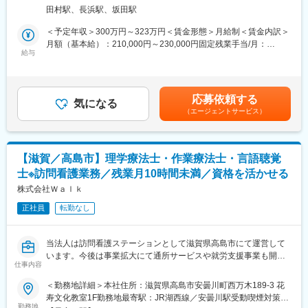
箱）や健康食品の提案をお任せします。
続ける企業を目指しているため、従業員のワークライフバランス
田村駅、長浜駅、坂田駅
※既に、取引のあるお客様先を訪問するスタイルです。
の充実を大切に考えております。
＜予定年収＞300万円～323万円＜賃金形態＞月給制＜賃金内訳＞
＜仕事の流れ＞
■はたらき方 ＼プライベートの時間も十分確保！／
月額（基本給）：210,000円～230,000円固定残業手当/月：
配置薬や健康食品、サプリメントの使用頻度に合わせて、1～6ヶ
給与
AI発注システムなどで業務を効率化しており、残業は月平均15.5
35,796円～39,205円（固定残業時間22時間30分/月）超過した時
月に1回程度のペースでお客様宅を訪問
時間。
間外労働の残業手当は追加支給＜月給＞245,796円～269,205円
※社用車（軽自動車）に乗ってお客様宅へ訪問をします。（1件あ
希望休も通りやすく、月数回の土日休みもOK。心身ともにゆとり
（一律手当を含む）＜昇給有無＞有＜残業手当＞有＜給与補足＞※
たり20～30分程度）
を持って働けます。選べる連休取得制度があり、年2回6連休・年
年収は当社規定に基づき、年齢や経験に応じて決定します。・昇
応募依頼する
気になる
3回4連休・年1回12連休から選べます。趣味も存分に楽しむこと
給：年1回（4月）＜モデル給与＞※入社3年目平均基本給＋各種手
（エージェントサービス）
・配置薬や健康食品の期限管理
が可能です！
当＋業績連動給→総支給月額344,141円※業績連動給：月の予算達
・使った分の配置薬を補充
成や売り上げに対して支払われます。賃金はあくまでも目安の金
・使用したお薬代金の集金
【各ホームページ情報】
額であり、選考を通じて上下する可能性があります。月給(月額)は
・健康相談、新商品・サービスのご提案 など
■先輩社員の声
固定手当を含めた表記です。
【滋賀／高島市】理学療法士・作業療法士・言語聴覚
https://career.heiwado-recruit.jp/people/
士※訪問看護業務／残業月10時間未満／資格を活かせる
※一部、新たに配置薬を置いていただくお客様への訪問がありま
■公式YouTube（平和堂特命GM、西川貴教さん！）
す。
株式会社Ｗａｌｋ
https://www.youtube.com/@HEIWADO810
└配置薬は無料でおけるので、お客様も抵抗なく置いてくれる製
正社員
転勤なし
品です。
変更の範囲：会社の定める業務
■未経験の方も安心◎充実した研修制度：
当法人は訪問看護ステーションとして滋賀県高島市にて運営して
・入社直後～2週間 ： OJT形式で、薬の種類や成分など基礎知識
います。今後は事業拡大にて通所サービスや就労支援事業も開所
を身につけます。
仕事内容
に向けて管理者候補の方も募集中です。
・入社2週間～1ヶ月 ： 先輩社員に同行し、仕事の流れを学びま
＜勤務地詳細＞本社住所：滋賀県高島市安曇川町西万木189-3 花
す。「会話のコツ」や「商品のご案内方法」といった実践的なス
You'll never Walk alone～ひとりじゃない～という基本理念に基づ
寿文化教室1F勤務地最寄駅：JR湖西線／安曇川駅受動喫煙対策：
キルを習得します。
き、在宅での暮らしを続けたい利用者様がその人らしい生活を過
勤務地