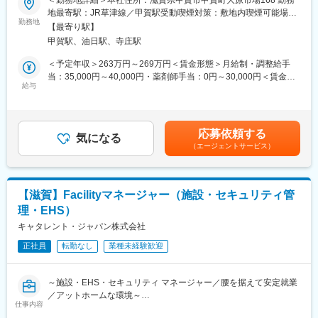
＜勤務地詳細＞本社住所：滋賀県甲賀市甲賀町大原市場168 勤務
するため、社員は「加工・売場づくり」の中核を担っていただき
地最寄駅：JR草津線／甲賀駅受動喫煙対策：敷地内喫煙可能場所
ます。
■職務概要：
勤務地
あり変更の範囲：無
【最寄り駅】
当社の信頼性保証部 品質管理課において品質管理業務の全般をお
■社風：
甲賀駅、油日駅、寺庄駅
任せ致します。
全従業員の幸せを追求するとともに、お客様と地域社会に貢献し
＜予定年収＞263万円～269万円＜賃金形態＞月給制・調整給手
続ける企業を目指しているため、従業員のワークライフバランス
■職務詳細：
当：35,000円～40,000円・薬剤師手当：0円～30,000円＜賃金内
の充実を大切に考えております。
薬機法・GMPに則って、医薬品の成分・純度・溶出などに関する
給与
訳＞月額（基本給）：170,000円その他固定手当/月：35,000円～
各種試験 を行い、安全性と品質を管理します。
40,000円＜月給＞205,000円～210,000円＜昇給有無＞有＜残業手
■はたらき方 ＼プライベートの時間も十分確保！／
・医薬品の品質管理・品質保証に関わる事務業務
当＞有＜給与補足＞★頑張り次第で早期の昇給も可能！※賃金は前
AI発注システムなどで業務を効率化しており、残業は月平均15.5
・各種基準書・標準書・手順書等の作成、改訂
職給与、学歴、経験、資格、スキルを考慮の上、決定します。※一
時間。
応募依頼する
・その他付随業務
気になる
律固定手当：調整給手当※資格手当（薬剤師）：30,000円■賞与：
希望休も通りやすく、月数回の土日休みもOK。心身ともにゆとり
（エージェントサービス）
年２回 (昨年度実績：基本給の総計1箇月分)■昇給：年1回(昨年度
を持って働けます。選べる連休取得制度があり、年2回6連休・年
■製品について：https://www.daisho-s.jp/
実績：1,000 円～8,000 円)賃金はあくまでも目安の金額であり、
3回4連休・年1回12連休から選べます。趣味も存分に楽しむこと
大昭製薬は、1943年創業のOTC医薬品メーカーです。咳止めや鼻
選考を通じて上下する可能性があります。月給(月額)は固定手当を
が可能です！
炎薬、ビタミン剤など幅広い製品を製造販売しています。原料か
含めた表記です。
【滋賀】Facilityマネージャー（施設・セキュリティ管
ら出荷まで一貫した製造体制と、各工程での丁寧な品質チェック
【各ホームページ情報】
理・EHS）
が強みです。「すべてはみなさまの健康のために」をモットー
■先輩社員の声
に、安全で高品質な医薬品を提供しています。
キャタレント・ジャパン株式会社
https://career.heiwado-recruit.jp/people/
■公式YouTube（平和堂特命GM、西川貴教さん！）
正社員
転勤なし
業種未経験歓迎
■入社後の流れ：
https://www.youtube.com/@HEIWADO810
入社後約1箇月間は日本薬局法など再確認を目的に座学での研修を
実施いたします。また製造工程等を確認いただくため、1週間程度
変更の範囲：会社の定める業務
～施設・EHS・セキュリティ マネージャー／腰を据えて安定就業
の現場研修もご準備しています。その後は周囲の社員からのサポ
／アットホームな環境～
ートを受けながら手順書を用い、OJT方式にて実務面での研修を
仕事内容
行います。2か月目より適性等を加味しながら徐々に業務を渡して