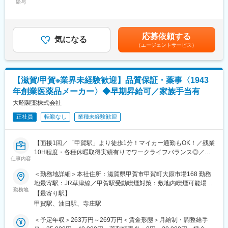
像を少ないX線量で提供する技術により、医療現場の負担軽減に大
給与
250,000円＜昇給有無＞有＜残業手当＞有＜給与補足＞■賞与：年
きく貢献しています。社員同士の風通しの良さや経営層との距離
2回賃金はあくまでも目安の金額であり、選考を通じて上下する可
■概要：
の近さが特徴で、主体的に意見を言える環境が整っています。
能性があります。月給(月額)は固定手当を含めた表記です。
障がいのある方やご家族が利用できる施設において、趣味活動や
安定した事業基盤のもと、ITによる業務変革・効率化に積極的に
軽い運動などのサポートをお任せします。
応募依頼する
取り組む成長企業です。
気になる
（エージェントサービス）
■業務について：
変更の範囲：会社の定める業務
◎誰に対して
・主に障がいのある18歳以上の方
【滋賀/甲賀※業界未経験歓迎】品質保証・薬事〈1943
※ご家族もご利用になれます
年創業医薬品メーカー〉◆早期昇給可／家族手当有
◎提供内容
大昭製薬株式会社
・余暇活動の支援
趣味活動やレクリエーション、軽い運動など、楽しみながら心身
正社員
転勤なし
業種未経験歓迎
のリフレッシュができるプログラムを実施
【面接1回／「甲賀駅」より徒歩1分！マイカー通勤もOK！／残業
・生活スキルの向上支援
10H程度・各種休暇取得実績有りでワークライフバランス◎／家
日常生活に必要な基礎スキル（コミュニケーション／社会的ルー
仕事内容
族手当・レジャー補助等の福利厚生充実／転勤無し／退職金制度
ル理解）の習得をサポート
有】
＜勤務地詳細＞本社住所：滋賀県甲賀市甲賀町大原市場168 勤務
・介護、見守りサービス
地最寄駅：JR草津線／甲賀駅受動喫煙対策：敷地内喫煙可能場所
■職務概要：
日中の短時間、身体介護や見守りを行い、利用者の安全と健康を
勤務地
あり変更の範囲：無
【最寄り駅】
当社の信頼性保証部 品質保証課において品質保証及び薬事業務の
サポート
甲賀駅、油日駅、寺庄駅
全般をお任せ致します。
◎どんな場を創る？
＜予定年収＞263万円～269万円＜賃金形態＞月給制・調整給手
■職務詳細：
・障害のある利用者本人やご家族が安心して過ごせる場を提供し