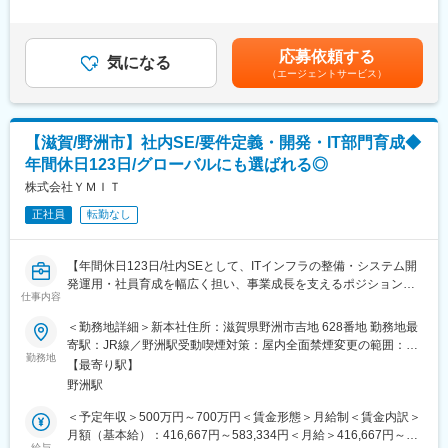
値を高める事ができる貴重な求人となります。
た時間外労働の残業手当は追加支給＜月給＞240,000円～350,000
■競合優位性：
円（一律手当を含む）＜昇給有無＞有＜残業手当＞有＜給与補足
（1）一般的にリースというと同じ商材になるため、他社とバッテ
【業務内容】
＞※給与詳細は、年齢・スキルを考慮し決定します。■昇給：年1
ィングした場合は、価格競争になることもしばしば。しかし当社
応募依頼する
同社のフィールドエンジニアとして主力製品である「全自動調剤
気になる
回■賞与：年2回年収420万円／30歳 経験5年年収500万円／32歳
では独自の管理システムを開発し、お客様側の在庫管理～発注ま
（エージェントサービス）
分包機」や「リアルタイム薬品管理装置」といった調剤IoT機器の
経験7年賃金はあくまでも目安の金額であり、選考を通じて上下す
でを容易にし、高い付加価値を提供しています。その結果、多く
メンテナンスを行います。
る可能性があります。月給(月額)は固定手当を含めた表記です。
の医療機関から選ばれる存在となっています。
（2）最先端のIT技術を活用したシステム開発技術により、顧客の
【業務詳細】
利便性向上に取り組んでいます。顧客の業務負担を軽減し、本来
【滋賀/野洲市】社内SE/要件定義・開発・IT部門育成◆
（1）メンテナンス契約を締結していただいているお客様に定期的
の業務に注力いただくことを目的とし、多くの医療機関や介護施
年間休日123日/グローバルにも選ばれる◎
に伺って機械の状態を確認調整する業務
設から選ばれております。
（2）メンテナンス契約の有無に関わらず全ての機械トラブルに対
株式会社ＹＭＩＴ
する緊急対応
変更の範囲：会社の定める業務
正社員
転勤なし
（3）新しい機械を導入する際の導入設置作業
（4）メンテナンスに関する書類作成（保守契約更新、修理履歴・
機器状態報告書など）
【年間休日123日/社内SEとして、ITインフラの整備・システム開
発運用・社員育成を幅広く担い、事業成長を支えるポジションで
【ポジションの魅力】
仕事内容
す】
・長期間の研修を用意しているため職種未経験＆技術的な知識が
＜勤務地詳細＞新本社住所：滋賀県野洲市吉地 628番地 勤務地最
全く無い方でも立ち上りが可能となっております。
■業務概要
寄駅：JR線／野洲駅受動喫煙対策：屋内全面禁煙変更の範囲：会
・業界トップクラスのIoT製品や医療システムに触れる事が可能で
当社の社内SEとして、全社のITシステムの構築・運用・保守、業
勤務地
社の定める事業所
す。また、製品知識だけでなくメンテナンススキルも習得可能な
【最寄り駅】
務効率化に資するツールやアプリケーションの開発、IT関連課題
ため市場価値向上が可能です。
野洲駅
の解決をリードしていただきます。システムの運用だけでなく、
・正社員登用は前提の採用です。就業態度に問題がなければ原則
現場の声を汲み取り、要件定義から設計・開発・導入・保守まで
＜予定年収＞500万円～700万円＜賃金形態＞月給制＜賃金内訳＞
登用となり、業界トップクラスシェアを誇る優良企業の正社員と
一貫して担当します。さらに、若手エンジニアの育成や、IT部門
月額（基本給）：416,667円～583,334円＜月給＞416,667円～
して安定就業が可能です。（登用率98%、試験ノルマなし）
の牽引役としての活躍も期待します。
給与