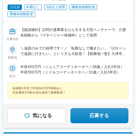
正社員
転勤なし
5名以上採用
職種未経験歓迎
業種未経験歓迎
【面談確約】訪問介護事業をけん引する大型ベンチャーで、介護
未経験から《マネージャー候補枠》として採用
仕事内容
＼滋賀のみでの採用です！／「転勤なしで働きたい」「UIターン
で滋賀に行きたい」という方も大歓迎！【勤務地一覧】大津市、
勤務地
彦根市、長浜市、近江八幡市、草津市、守山市、栗東市、甲賀
市、野洲市、湖南市、高島市、東近江市、米原市、日野町、竜王
年収450万円（ジュニアコーディネーター／28歳／入社1年目）
町、愛荘町、豊郷町、甲良町、多賀町※希望勤務地を踏まえて配属
年収550万円（ミドルコーディネーター／31歳／入社3年目）
決定します※受動喫煙対策あり＝＝＝☆将来的に全国のご希望勤務
給与
地へUIターン可能・初期費用会社負担等の移住支援あり（規定
有）・UIターン転勤希望者への年間の支援あり（規定有）☆マイ
未経験1年目で年収600万円実績あり
カー通勤手当あり（1回200円）
完全週休2日制＆会社負担で資格取得！
気になる
応募する