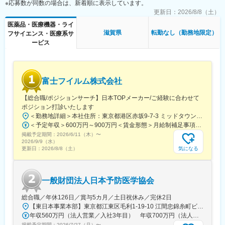
※応募数が同数の場合は、新着順に表示しています。
更新日：
2026/8/8（土）
医薬品・医療機器・ライ
滋賀県
転勤なし（勤務地限定）
フサイエンス・医療系サ
ービス
富士フイルム株式会社
【総合職/ポジションサーチ】日本TOPメーカー/ご経験に合わせて
ポジション打診いたします
＜勤務地詳細＞本社住所：東京都港区赤坂9-7-3 ミッドタウン・ウェスト勤務地最寄駅：東京メトロ日比谷線／都営大江戸線／六本木駅受動喫煙対策：敷地内全面禁煙
＜予定年収＞600万円～900万円＜賃金形態＞月給制補足事項なし＜賃金内訳＞月額（基本給）：300,000円～500,000円＜月給＞300,000円～500,000円＜昇給有無＞有＜残業手当＞有賃金はあくまでも目安の金額であり、選考を通じて上下する可能性があります。月給(月額)は固定手当を含めた表記です。
掲載予定期間：
2026/6/11（木）
〜
2026/9/9（水）
気になる
更新日：
2026/8/8（土）
一般財団法人日本予防医学協会
総合職／年休126日／賞与5カ月／土日祝休み／完休2日
【東日本事業本部】東京都江東区毛利1-19-10 江間忠錦糸町ビル※訪問先からの直行直帰が可能です！＜アクセス＞・JR総武線（快速・各駅停車）／東京メトロ半蔵門線 錦糸町駅より徒歩5分・東京メトロ半蔵門線／都営新宿線 住吉駅より徒歩5分※受動喫煙対策:屋内全面禁煙
年収560万円（法人営業／入社3年目） 年収700万円（法人営業・チームリーダー／入社5年目）
掲載予定期間：
2026/7/27（月）
〜