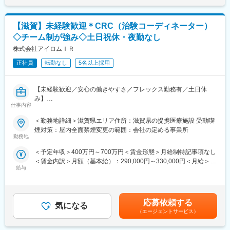
＜仕事の魅力＞
ョンスクール、カラーコーディネート、ディスプレイなどの課別
・社会貢献／医療や介護分野は社会的意義が高く、人々の健康と
研修もあり、社員一人ひとりのキャリアアップのサポートをして
福祉に直接関わる仕事です。
います。
【滋賀】未経験歓迎＊CRC（治験コーディネーター）
・安定性／医療・介護業界は需要が安定しているため、長期的な
さらに福利厚生面では、「ゆとりライフ制度」により、社員の生
◇チーム制が強み◇土日祝休・夜勤なし
キャリアを築くことが可能です。
活を全面的にサポートし、ゆとりあるライフスタイルを社員全員
・専門知識の習得／医療・介護に特化した経理の知識やスキルを
株式会社アイロムＩＲ
が築けるよう、制度を充実させています。
身につけることができます。
正社員
転勤なし
5名以上採用
・チームワーク／多職種と連携する機会が多く、コミュニケーシ
変更の範囲：会社の定める業務
ョンスキルやチームワーク力が向上します。
【未経験歓迎／安心の働きやすさ／フレックス勤務有／土日休
＜身に着くスキル＞
み】
・財務分析力／財務データを分析し、経営戦略の立案に役立てる
仕事内容
能力が養われます。
■業務詳細／治験コーディネーター（CRCって何？）
＜勤務地詳細＞滋賀県エリア住所：滋賀県の提携医療施設 受動喫
・法務知識／医療・介護業界特有の法務知識や税務知識が深まり
新しい薬や治療法が安全で効果的かどうかを確かめるための臨床
煙対策：屋内全面禁煙変更の範囲：会社の定める事業所
ます。
試験（治験）をサポートする仕事です。
勤務地
・ITスキル:／経理システムやERPシステムの運用スキルが向上し
ます。
＜予定年収＞400万円～700万円＜賃金形態＞月給制特記事項なし
＜具体的に＞
・問題解決能力／経理に関する課題を発見し、適切な解決策を提
＜賃金内訳＞月額（基本給）：290,000円～330,000円＜月給＞
患者さんが治験に参加する手続きを助けたり、治験中のデータを
案・実行する能力が身につきます。
給与
290,000円～330,000円＜昇給有無＞有＜残業手当＞有＜給与補足
収集・管理をします。
＞■昇給年1回、賞与年2回■賞与は2ヶ月（業績に応じて支給）賃
また、患者さんや医師とのコミュニケーションを取り、試験がス
＜同社について＞
金はあくまでも目安の金額であり、選考を通じて上下する可能性
ムーズに進むように調整。
株式会社ミライリハは、訪問看護・介護・居宅支援など複数事業
があります。月給(月額)は固定手当を含めた表記です。
治験が成功するためにはCRCの役割が非常に重要で、医療の進歩
応募依頼する
を展開し、地域の多様な介護ニーズに応える成長企業です。今後
気になる
に貢献できるやりがいのある仕事です。
（エージェントサービス）
さらに事業拡大を進める中で人材採用にも積極的で、社会的にも
※担当する医療機関に常駐しての業務となります。
需要が高まる業界で早期から経験を積める環境があります。ケア