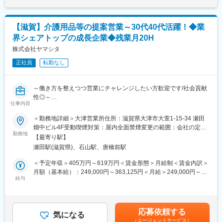
Oracle PL/SQL）
くまでも目安の金額であり、選考を通じて上下する可能性があり
（3）VB.netでのシステム保守：
ます。月給(月額)は固定手当を含めた表記です。
単体テスト・結合テスト、Webシステムの保守管理、医療画像シ
【滋賀】介護用品等の提案営業～30代40代活躍！◆業
ステムの保守管理、医療機器との連携
界シェアトップの成長企業◆残業月20H
（4）インフラの保守：
クラウドサーバ構築・監視、ネットワーク管理・監視、社内PC等
株式会社ヤマシタ
の保守管理、AD管理（ユーザー管理、権限管理等）
正社員
転勤なし
（5）ベンダーの選定、ベンダーマネジメント：
法人内でのヘルプデスク業務、業務改善の提案
～働き方を整えつつ営業にチャレンジしたい方歓迎です/社会貢献
■やりがい・魅力：
性◎～
◎基本的には企画から要件定義、基本設計などから開発、テス
仕事内容
■業務概要
ト、保守まで幅広く業務をおこないます。
介護用品等の提供を行うケアマネージャーに対する提案をお任せ
＜勤務地詳細＞大津営業所住所：滋賀県大津市大萱1-15-34 瀬田
◎社内スタッフとコミュニケーションを取りながら、仕様設計を
します。
畑中ビル4F受動喫煙対策：屋内全面禁煙変更の範囲：会社の定め
行い、業務改善を実現するため、やりがいのある仕事です。
ケアマネジャーや実際に介護用品を使用する個人のお客様との信
勤務地
る事業所
◎ITに関連するプロジェクトには、指名制ではありますが年次に
【最寄り駅】
頼関係を構築していただき、顧客も気づいていないニーズを発掘
関係なく参画することが出来ます。
瀬田駅(滋賀県)、石山駅、唐橋前駅
していただきます。
生成AIを活用した営業活動で業務を効率化。更には、ケア→予防
＜予定年収＞405万円～619万円＜賃金形態＞月給制＜賃金内訳＞
■入社後の流れ：
にシフトした提案などの競合にはない取り組みを実施していま
月額（基本給）：249,000円～363,125円＜月給＞249,000円～
OJTを行い、より実践的なノウハウを身につけて頂きます。熟練
す。
給与
363,125円＜昇給有無＞有＜残業手当＞有＜給与補足＞※給与はス
のSEも在籍しており、ベースとなる知識をお持ちであれば経験を
■業務詳細
キル・経験を考慮して決定します。■昇給：年1回（4月）■賞与：
積みながら就業いただける環境です。
既存顧客のフォロー（40~50名）／新規開拓（5~10名程度）
年2回（6月、12月）※年収には10時間分の残業代含む■モデル年
月次での訪問計画を策定して1日3件の商談を実施。
収・営業リーダー：入社3年目625万（月給36万＋賞与＋諸手
■配属先構成：
応募依頼する
具体的には…
気になる
当）・所長：入社5年目760万（月給44万＋賞与＋諸手当）賃金は
男性12名・女性2名（50代1名、40代6名、30代5名、20代2名）
（エージェントサービス）