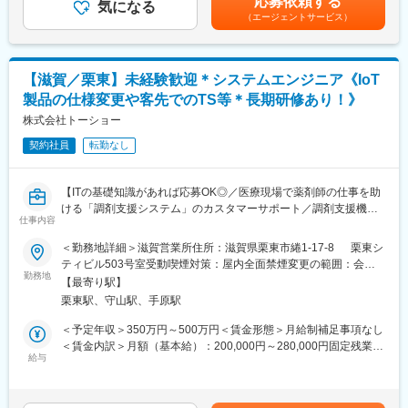
応募依頼する
(2)製造業務：
気になる
1.00ヶ月分(前年実績) 賃金はあくまでも目安の金額であり、選考
へ貢献しています
（エージェントサービス）
製造工場が医薬品をスムーズに生産出来るように、資材・原料の
を通じて上下する可能性があります。月給(月額)は固定手当を含め
供給・生産管理業務を管理監督します。
た表記です。
変更の範囲：会社の定める業務
■製品について：https://www.daisho-s.jp/
【滋賀／栗東】未経験歓迎＊システムエンジニア《IoT
大昭製薬は、1943年創業のOTC医薬品メーカーです。咳止めや鼻
製品の仕様変更や客先でのTS等＊長期研修あり！》
炎薬、ビタミン剤など幅広い製品を製造販売しています。原料か
ら出荷まで一貫した製造体制と、各工程での丁寧な品質チェック
株式会社トーショー
が強みです。「すべてはみなさまの健康のために」をモットー
契約社員
転勤なし
に、安全で高品質な医薬品を提供しています。
■当社について：
【ITの基礎知識があれば応募OK◎／医療現場で薬剤師の仕事を助
大昭製薬株式会社では、原料から混合・製剤・包装・発送までを
ける「調剤支援システム」のカスタマーサポート／調剤支援機
一貫して行っています。
仕事内容
器・システムで総合病院でのシェアNo.1】
「高品質で安全性の高い製品づくり」のために、出荷前の品質確
＜勤務地詳細＞滋賀営業所住所：滋賀県栗東市綣1-17-8 栗東シ
認だけでなく、原薬受け入れ時、造粒後など製造工程の各所で品
【はじめに】
ティビル503号室受動喫煙対策：屋内全面禁煙変更の範囲：会社
質チェックを行い、最終製品が高品質となるよう、各工程の管理
当ポジションは自社販売している大型IoT製品や薬剤システムの運
勤務地
の定める事業所（リモートワーク含む）
を徹底し丁寧に製造しています。
【最寄り駅】
用～保守を担うシステムエンジニア職となっております。未経験
栗東駅、守山駅、手原駅
からチャレンジできる事に加えて、メーカー直雇用という貴重な
変更の範囲：会社の定める業務
求人となっております。IT領域へキャリアチェンジされたい方歓
＜予定年収＞350万円～500万円＜賃金形態＞月給制補足事項なし
迎しております！
＜賃金内訳＞月額（基本給）：200,000円～280,000円固定残業手
給与
当/月：40,000円～70,000円（固定残業時間33時間0分/月）超過し
【業務内容】
た時間外労働の残業手当は追加支給＜月給＞240,000円～350,000
お客様との仕様打合せや現地でのシステムカスタマイズも発生す
円（一律手当を含む）＜昇給有無＞有＜残業手当＞有＜給与補足
るため、社内でのデスクワークが6割、お客様先での業務が4割ほ