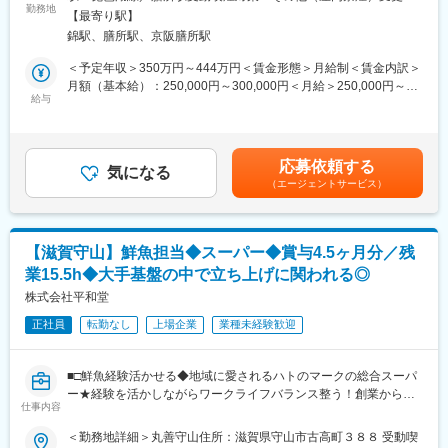
■業務内容：
勤務地
範囲：会社の定める事業所
す。
【最寄り駅】
変更の範囲：会社の定める業務
＊メインでは〈臨床事業部〉の新卒・中途採用をお任せいたしま
錦駅、膳所駅、京阪膳所駅
す。
▼▼頑張っている人には給与を優遇、当社規定の昇級システムあ
企画、募集、会社説明会の実施、面接対応、フォローアップまで
＜予定年収＞350万円～444万円＜賃金形態＞月給制＜賃金内訳＞
り、年2回の昇給チャンス▼▼
裁量を持って担当いただきます。
月額（基本給）：250,000円～300,000円＜月給＞250,000円～
認定理学療法士など、公的な認定資格をお持ちの方は給与（手
◇職種：臨床検査技師、ルート営業、事務職
給与
300,000円＜昇給有無＞有＜残業手当＞有＜給与補足＞※応募者様
当）を優遇いたします。
◇採用人数：新卒年間10名前後／中途・派遣は欠員に対して対応
のご経歴や年収を勘案して、給与を確定します。■昇給(年1回/7
また、4月、10月には勤務状況に応じて当社規定昇給システムに
◇採用手法：媒体やエージェント、ハローワークを活用していま
月)■賞与(年2回/7月、12月)平均2.89ヶ月分■役職手当：5,000円
基づき、どんどんお給料アップも可能です
す。
（主任）70,000円（係長）賃金はあくまでも目安の金額であり、
応募依頼する
◇臨床事業部とは：
気になる
選考を通じて上下する可能性があります。月給(月額)は固定手当を
▼▼移動は原則自動車、ITツールを用いてカルテはいつでもどこ
（エージェントサービス）
病院やクリニック、健診機関から委託された検体（血液・尿・便
含めた表記です。
でも▼▼
など）の検査を実施しており、検査結果を医師に迅速かつ正確に
訪問は原則軽自動車を使用していただきますので悪天候でも気に
提供し、診断や治療方針の決定に貢献しています◎
なりません
【滋賀守山】鮮魚担当◆スーパー◆賞与4.5ヶ月分／残
※資格職の採用に関しては、関西圏の専門学校などへ日帰り出張の
変更の範囲：会社の定める業務
業15.5h◆大手基盤の中で立ち上げに関われる◎
機会もあります。頻度：月1～4回程度
株式会社平和堂
＊その他：
正社員
転勤なし
上場企業
業種未経験歓迎
・社内研修（新入社員研修・フォローアップ研修・中途社員研修
など）の企画・運営
・社員面談やキャリア支援
■□鮮魚経験活かせる◆地域に愛されるハトのマークの総合スーパ
ー★経験を活かしながらワークライフバランス整う！創業から黒
■職場環境：
仕事内容
字経営／昨年度賞与4.5ヶ月分／平均勤続18.9年□■
＜人事部メンバー構成＞
＜勤務地詳細＞丸善守山住所：滋賀県守山市古高町３８８ 受動喫
部長（50代男性）、係長（40代男性）、主任（30代女性）、30代