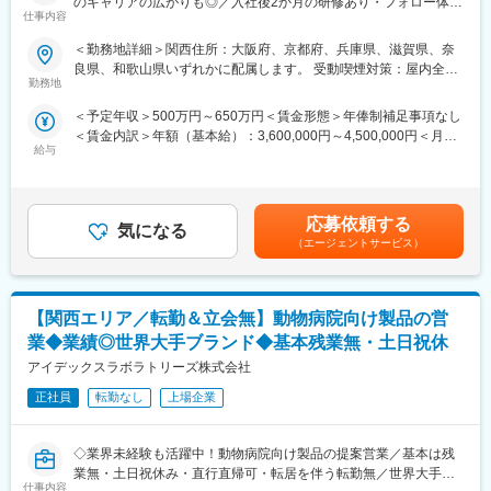
のキャリアの広がりも◎／入社後2か月の研修あり・フォロー体制
■ 丁寧な研修・支援体制
仕事内容
充実～
入社後は2カ月間の研修（オンライン・対面両方）があります。基
本的なビジネスマナーから、医療営業として必要な知識まで、同
＜勤務地詳細＞関西住所：大阪府、京都府、兵庫県、滋賀県、奈
■ 仕事概要
期社員と支えあいながら習得することが可能です。
良県、和歌山県いずれかに配属します。 受動喫煙対策：屋内全面
未経験から、医療業界の専門職であるMR（医薬情報担当者）とし
※配属先は入社後に確定する予定です。
勤務地
禁煙変更の範囲：会社の定める事業所
てキャリアをスタートできるポジションです。
また、配属後も一人ひとりの知識とスキルアップのために様々な
＜予定年収＞500万円～650万円＜賃金形態＞年俸制補足事項なし
当社は製薬・医療機器メーカーの営業業務を担う
研修を用意しています。
＜賃金内訳＞年額（基本給）：3,600,000円～4,500,000円＜月額
「CSO（Contract Sales Organization）」で、多くの未経験者が
給与
＞300,000円～375,000円（12分割）＜昇給有無＞有＜残業手当＞
MRとして活躍し、その後メーカー正社員へ転籍した実績も豊富で
■明確な評価制度／やりがいや努力がきちんと報われる報酬制度
有＜給与補足＞同社は年俸制になります。別途以下のような手当
す。
自身の成果や頑張りが客観的に評価され、年収に反映されます。
があります。・プロジェクト賞与：会社及び個人業績により変
営業職ならではの「提案スキル」だけでなく、専門知識を持って
また、在籍年数が増えると永年勤続報奨金や四半期一時金などの
動・四半期一時金：10万円（四半期に1回、10万円程度支給）※た
医師などに提案するため、市場では需要が高まり、希少性も増し
手当もアップします。つまり、やりがいや努力がきちんと報われ
応募依頼する
気になる
だし支給条件有。他、永続勤務報奨金（3年勤務5万円支給、5年
ています。
る報酬制度になっています。
（エージェントサービス）
勤務10万円…）ございます。賃金はあくまでも目安の金額であ
り、選考を通じて上下する可能性があります。月給(月額)は固定手
・MRとは
■豊富なキャリアプランとサポート体制
当を含めた表記です。
主に医師や薬剤師等へ、担当製品の情報提供を行います。担当施
志向性やその時の環境に応じて「特定の領域で専門性を高める」
【関西エリア／転勤＆立会無】動物病院向け製品の営
設の患者様に応じた情報提供や、担当製品の処方後の情報収集を
「幅広い疾患をカバーできるオールラウンダーになる」「本社部
行います。
門（マネージャー、研修部門など）へのキャリアチェンジ」など
業◆業績◎世界大手ブランド◆基本残業無・土日祝休
※MRだけでなく、医療機器営業職としてアサインされる可能性も
幅広いキャリアプランがあります。
アイデックスラボラトリーズ株式会社
ございます。
また、弊社のマネージャーのほとんどは、MRからキャリアチェン
正社員
転勤なし
上場企業
ジしたメンバーです。担当マネージャーが定期的に面談を行い、
■ 丁寧な研修・支援体制
分からないことやキャリアに関してサポートします。
入社後は2カ月間の研修（オンライン・対面両方）があります。基
◇業界未経験も活躍中！動物病院向け製品の提案営業／基本は残
本的なビジネスマナーから、医療営業として必要な知識まで、同
変更の範囲：会社の定める業務
業無・土日祝休み・直行直帰可・転居を伴う転勤無／世界大手ブ
期社員と支えあいながら習得することが可能です。
仕事内容