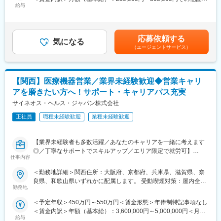
営業活動を行っていただきます。
給与
手当/月：35,000円＜月給＞285,000円～340,000円＜昇給有無＞
人々の命を守る商材に携わるため、社会貢献性と安定性を兼ね備
有＜残業手当＞無＜給与補足＞【残業手当について】管理監督者
えたお仕事です。
の承認の上、研究会、顧客との会議等が発生する場合、別途残業
手当支給する。【補足】プロジェクト稼働手当(35,000円)、外勤
■入社後の流れ
応募依頼する
気になる
日当（1日1,500円／外勤3.5時間以上）■変動賞与制（6月・12
まずはご入社から2か月間MR導入研修を受講し、MR資格を取得
（エージェントサービス）
月・3月）※平均実績6ヶ月分■インセンティブ：3月（対象者）賃
していただきます。
金はあくまでも目安の金額であり、選考を通じて上下する可能性
資格取得と聞くとハードルが高く思われる方もいるかもしれませ
があります。月給(月額)は固定手当を含めた表記です。
んが、当社の取得率は業界平均より20%ほど高い95%程度を維持
【関西】医療機器営業／業界未経験歓迎◆営業キャリ
しています。
文理問わず一から学べる環境を整えているため、専門知識は入社
アを磨きたい方へ！サポート・キャリアパス充実
後に身に付ける意欲があれば問題ございません。
サイネオス・ヘルス・ジャパン株式会社
社員の活躍事例についての詳細は、是非こちらのURLも併せてご
覧ください。
正社員
職種未経験歓迎
業種未経験歓迎
https://healthcarecareerpark.iqvia.com/
【業界未経験者も多数活躍／あなたのキャリアを一緒に考えます
■具体的な業務
◎／丁寧なサポートでスキルアップ／エリア限定で就労可】
すでに取引のある病院の医師や薬剤師に向け、医薬品の効果や副
仕事内容
作用・適切な使用方法などの情報を提供し、薬剤のプロモーショ
■業務内容
ン活動を行っていただきます。メインの業務は情報提供となるた
＜勤務地詳細＞関西住所：大阪府、京都府、兵庫県、滋賀県、奈
医療機器の営業担当者として、基幹病院などの医師や看護師など
め、価格交渉・納品・注文書の対応等は基本的に発生せず、営業
良県、和歌山県いずれかに配属します。 受動喫煙対策：屋内全面
医療従事者の方々と面談を行い、製品に関わる手技や情報提供な
活動に専念できる環境です。
勤務地
禁煙変更の範囲：会社の定める事業所
どの営業活動を行います。
個人の予算はありますが、チーム内で助け合う社風が整ってお
＜予定年収＞450万円～550万円＜賃金形態＞年俸制特記事項なし
・身につくスキル
り、過度なプレッシャーなく顧客とじっくり関係構築が可能で
＜賃金内訳＞年額（基本給）：3,600,000円～5,000,000円＜月額
専門家へ提案・交渉する力を磨けます。単に説明する力だけでな
す。
給与
＞300,000円～416,666円（12分割）＜昇給有無＞有＜残業手当＞