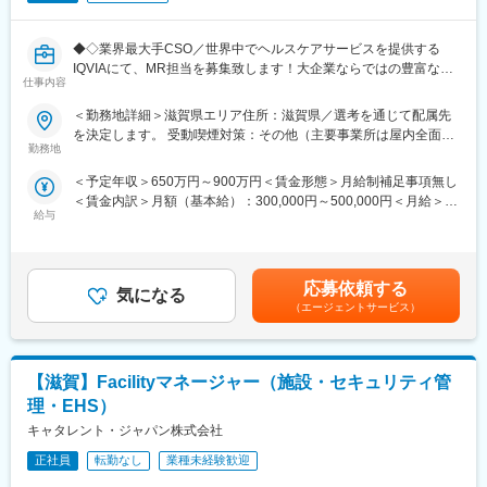
・医薬品・健康食品であるソフトカプセル製剤を製造していま
例と治療方針を確認しながら製品の情報提供と患者状態に合わせ
す。
た提案活動を行います。また製品の処方時には施設との契約締結
・世界30か国で事業を展開する同社ですが、日本はアジアで唯一
◆◇業界最大手CSO／世界中でヘルスケアサービスを提供する
を行います。
製造・開発拠点を保有しています。
IQVIAにて、MR担当を募集致します！大企業ならではの豊富なキ
※宿泊を伴う国内出張あり。日本全国の大学病院・基幹病院および
仕事内容
ャリアパスがございます◆◇
学会等への出張があります。
変更の範囲：会社の定める業務
＜勤務地詳細＞滋賀県エリア住所：滋賀県／選考を通じて配属先
【具体的な業務詳細】
■担当製品：
を決定します。 受動喫煙対策：その他（主要事業所は屋内全面禁
国内トップクラスのプロジェクト受託実績を誇る当社の一員とし
担当製品である「オプチューン（Optune）」は、特定の悪性腫瘍
勤務地
煙）変更の範囲：会社の定める事業所
て、医薬品PJなどを中心にクライアントビジネス拡大に貢献して
（脳腫瘍の膠芽腫や非小細胞肺がんなどの固形癌）の細胞分裂
＜予定年収＞650万円～900万円＜賃金形態＞月給制補足事項無し
いただきます。
を、体に発生させた特殊な電場で阻害する在宅用の医療機器で
＜賃金内訳＞月額（基本給）：300,000円～500,000円＜月給＞
・担当エリアの訪問医療施設のターゲティング、担当医療施設へ
す。セラミック製の電極パッド（アレイ）を身体に貼り、持ち運
給与
300,000円～500,000円＜昇給有無＞有＜残業手当＞無＜給与補足
の訪問計画作成、担当医療施設への訪問、医療従事者とのリレー
び可能な本体から交流電場を送り続けることで腫瘍の増殖を抑え
＞【残業手当について】管理監督者の承認の上、研究会、顧客と
ション構築
ます。
の会議等が発生する場合、別途残業手当支給する。【補足】プロ
・卸への訪問、同行、卸 MSとのリレーション構築
同製品による治療は投薬治療や放射線治療と異なり、全身性の副
ジェクト稼働手当(35,000円)、外勤日当（1日1,500円／外勤3.5時
・医療従事者向けの説明会の企画・実施、医師同士のコミュニケ
作用が少ないことが特徴で、5年生存率10%と言われる膠芽腫に対
応募依頼する
気になる
間以上）■変動賞与制（6月・12月・3月）※平均実績6ヶ月分■イン
ーション推進のための研究会・勉強会の立ち上げ、講演会の企
して一定の有用性が実証されています。
（エージェントサービス）
センティブ：3月（対象者）賃金はあくまでも目安の金額であり、
画・運営 等
※2017年に保険収載が開始され、現在は膠芽腫（脳腫瘍）／切除
選考を通じて上下する可能性があります。月給(月額)は固定手当を
※勤務地については、選考内で希望を伺ったうえで決定します。
不能な進行・再発の非小細胞肺癌（NSCLC）に対して適応があり
含めた表記です。
ます。
【滋賀】Facilityマネージャー（施設・セキュリティ管
＼IQVIAでMRとして働く魅力／
（１）充実の待遇：同業他社の中でも平均給与の高さや非課税の
■入社後の流れ：
理・EHS）
日当の支給の他、退職金や団体保険制度、単身赴任手当や月1回の
東京での2～3週間（予定）の研修を終えた後、現場でのOJT研修
キャタレント・ジャパン株式会社
帰省交通費の支給など福利厚生が充実しており、長期就業される
となります。これまでMRの方に多くご入社頂いており、ミドル・
社員が多いのも特徴です。
正社員
転勤なし
業種未経験歓迎
シニア問わずご活躍いただいています。
（２）豊富なキャリアップの機会があります： MRとして専門性