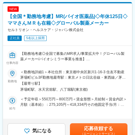
・MMS事業部（薬局DX推進（自動薬剤ピッキング装置））
・サージュリー事業部（止血材など）
NEW
《具体的には...》
・SM事業部（採血管を含む検査関連製品）
【全国＊勤務地考慮】MR(バイオ医薬品)◇年休125日◇
■新薬のプロモーション
・オンコロジー営業部
■長期収載品の市場拡大
ママさんＭＲも在籍◇グローバル製薬メーカー
■ジェネリック医薬品のプロモーション
■職務詳細
セルトリオン・ヘルスケア・ジャパン株式会社
※プロジェクトの状況によっては、選考保留（ご紹介できるプロジ
※配属部署によりますが、基本的には病院、薬局などへの営業とな
ェクトが出るまで保留）となる場合もございますのであらかじめ
正社員
5名以上採用
ります。
ご認識の程よろしくお願いします※
・担当施設・地区における製品の販売活動や代理店との協働
・学会・地域セミナー等の企画・運営・サポート
【勤務地考慮◎全国で募集のMR求人/事業拡大中！グローバル製
変更の範囲：会社の定める業務
・医療従事者へのトレーニングなど
薬メーカー/バイオシミラー事業を推進】
仕事内容
バイオ医薬品を開発・製造する総合ヘルスケアグループの日本法
■同社の魅力
＜勤務地詳細1＞本社住所：東京都中央区新川1-16-3 住友不動産
人である当社にて、MRを募集いたします。
・当社の診断機器は適切な治療をする上で非常に重要で、高いシ
茅場町ビル3F勤務地最寄駅：東京メトロ日比谷線・東西線／茅場
勤務地
ェアも持っているなど、医療現場のお客様から高く評価されてい
町駅受動喫煙対策：敷地内喫煙可能場所あり＜勤務地詳細2＞全国
【最寄り駅】
■業務内容：
ます。検査だけに留まらず、臨床医へのフィードバックまで一貫
住所：全国 受動喫煙対策：敷地内全面禁煙変更の範囲：会社の定
茅場町駅、水天宮前駅、八丁堀駅(東京都)
・MR職務の担当エリアにおいて当社製品の新規口座開設ならびに
して携わることができるのも大きなやりがいです。また、目標達
める事業所
シェアの拡大を目指す
成率だけでなく、会社として定めている注力製品に対してのイン
＜予定年収＞550万円～800万円＜賃金形態＞月給制＜賃金内訳＞
・販売目標を達成させるために卸との協業を推進する
センティブなどもあります。
月額（基本給）：275,105円～418,334円その他固定手当/月：
・担当エリア内のKOLを育成し、その地区における波及効果を目
給与
40,000円固定残業手当/月：143,229円～208,333円（固定残業時
指す
・バックアップ体制：製品担当のマーケや学術チームもいるの
間40時間0分/月）超過した時間外労働の残業手当は追加支給＜月
・販売目標を達成させるために的確なイベントの企画と運営を実
で、一緒に同行してサポートなども可能です。商談内容やステー
給＞458,334円～666,667円（一律手当を含む）＜昇給有無＞有＜
践する
クホルダーを意識して社内のリソースを活用しながら進めていく
残業手当＞有＜給与補足＞※年収は経験に応じて決定します。年収
応募依頼する
気になる
ことが可能です。
には営業手当を含みます。※固定残業代は、時間外労働の有無に関
（エージェントサービス）
■採用背景：