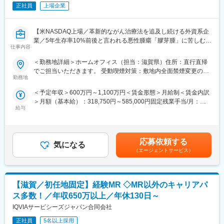
正社員
上場企業
■詳細な業務内容：
・施設、ユーティリティ、バリデーション、継続的改善などの業
務をリードし、調整・指示・レビュー
【米NASDAQ上場／革新的ながん治療法を追及し続ける外資系企
・施設サイトマスタープランおよび各種図面変更を作成・更新
業／5年生存率10%前後と言われる悪性腫瘍「膠芽腫」に苦しむ患
・主要施設設備の導入に関する仕様策定およびコスト見積り
仕事内容
者様を支える画期的な医療機器】
・法令遵守に関する施設代表として対応
＜勤務地詳細＞ホームオフィス（担当：滋賀県）住所：直行直帰
・施設改修に必要な許認可を取得
＼MR経験が活かせます／
でご担当いただきます。 受動喫煙対策：敷地内全面禁煙変更の範
・バリデーション活動全般を主導
本ポジションは、がん患者に対する「腫瘍治療電場療法」の情報
勤務地
囲：会社の定める事業所（リモートワーク含む）
・サイト全体の施設施策を立案・実行
提供を通して、患者さんへ治療法の提供を行います。
・各種プロジェクトを調整し、優先順位を管理
＜予定年収＞600万円～1,100万円＜賃金形態＞月給制＜賃金内訳
これまでMRの方に多く入社頂いており、がん領域の最先端治療機
・設計レビュー、FAT、技術検討などで専門性を提供
＞月額（基本給）：318,750円～585,000円固定残業手当/月：
器（非侵襲デバイス）を保有しており、抗がん剤で効果が得られ
・エンジニアの育成および年間評価へのフィードバック
給与
106,250円～195,000円（固定残業時間40時間0分/月）超過した時
にくい領域に対して併用できる治療法として医師に提案できる、
間外労働の残業手当は追加支給＜月給＞425,000円～780,000円
やりがいある業務です。
■組織体制：
（一律手当を含む）＜昇給有無＞有＜残業手当＞有＜給与補足＞■
工場長直結で業務遂行してもらうことを想定しております。
賞与実績:前年度実績（年間給与の15％）賃金はあくまでも目安の
■業務内容：
応募依頼する
気になる
金額であり、選考を通じて上下する可能性があります。月給(月額)
・大学病院などに所属する医師に対して、実際の症例をベースに
（エージェントサービス）
■就業環境：
は固定手当を含めた表記です。
した適切な情報提供・適正使用の推進
・部署や役職の垣根なくコミュニケーションをとりながら業務を
・医療機関との賃貸借契約の契約締結と与信管理
遂行していただきます。一つの業務に特化せず、ご経験と意欲に
・医療機器に対して使用成績調査等のPMS業務
応じて幅広く様々な業務を担当いただけます。
【滋賀／初任地固定】経験MR ◇MR以外のキャリアパ
・治療開始時における機器の手配、医療機関や社内各部署との調
・フレックスタイム制を導入しており非常に働きやすい環境で
整
ス多数！／年収650万以上／年休130日～
す。
IQVIAサービシーズジャパン合同会社
＜営業スタイル＞
■当社について：
主に大学病院や基幹病院の医師や医療従事者に対して、実際の症
正社員
5名以上採用