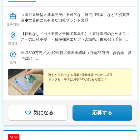
＜直行直帰型＞新薬開発に不可欠な「研究用試薬」などの提案営
業◆世界的にも有名な自社ブランド製品
仕事内容
【転勤なし／出社不要／全国で募集中】＊直行直帰のためオフィ
スへの出社不要！＜積極採用エリア＞宮城県、東京都（千葉・埼
勤務地
玉）、神奈川県、大阪府、兵庫県、広島県、福岡県
年収800万円／入社2年目／業界未経験（月給25万円＋歩合給＋賞
与2回）
給与
年収1200万円／入社5年目／業界未経験（月給25万円＋歩合給＋
賞与2回）
誰もが挑戦できる営業×営業経験ゼロから成長！
トップセールスは月収245万円も可能に！
気になる
応募する
NEW