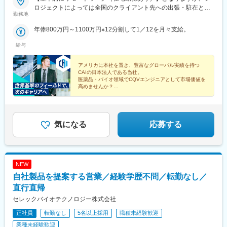
ロジェクトによっては全国のクライアント先への出張・駐在とな
勤務地
ります。※配属となるプロジェクトについては、スキルや経験を考
慮の上決定いたします。
年俸800万円～1100万円※12分割して1／12を月々支給。
給与
アメリカに本社を置き、豊富なグローバル実績を持つ
CAIの日本法人である当社。
医薬品・バイオ領域でCQVエンジニアとして市場価値を
高めませんか？
◎年収800万円以上
◎完全週休2日制
◎グローバル基準の環境
◎トレーニング制度充実
気になる
応募する
NEW
自社製品を提案する営業／経験学歴不問／転勤なし／
直行直帰
セレックバイオテクノロジー株式会社
正社員
転勤なし
5名以上採用
職種未経験歓迎
業種未経験歓迎