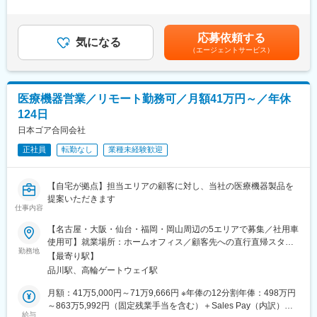
有＜残業手当＞無＜給与補足＞【残業手当について】管理監督者
■入社後の流れ
■同社について：
の承認の上、研究会、顧客との会議等が発生する場合、別途残業
まずはご入社から2か月間MR導入研修を受講し、MR資格を取得
同社は、医療機器・製薬メーカーの営業領域を支援するCSOと呼
手当支給する。【補足】プロジェクト稼働手当(35,000円)、外勤
応募依頼する
していただきます。
ばれる業種です。「新製品が発売されたため営業を増員したい」
気になる
日当（1日1,500円／外勤3.5時間以上）■変動賞与制（6月・12
（エージェントサービス）
資格取得と聞くとハードルが高く思われる方もいるかもしれませ
「このエリアで営業活動を拡大したい」といったようなメーカー
月・3月）※平均実績6ヶ月分■インセンティブ：3月（対象者）賃
んが、当社の取得率は業界平均より20%ほど高い95%程度を維持
からのオーダーに対し自社の社員を派遣しています。医療機器は
金はあくまでも目安の金額であり、選考を通じて上下する可能性
しています。
製品によって営業スタイルが異なりますが、同社では転職せずに
があります。月給(月額)は固定手当を含めた表記です。
文理問わず一から学べる環境を整えているため、専門知識は入社
様々な医療機器を経験し、自身に合った営業スタイルを探ること
医療機器営業／リモート勤務可／月額41万円～／年休
後に身に付ける意欲があれば問題ございません。
が可能です。また、同社では全国転勤ではなく地方単位内での転
124日
社員の活躍事例についての詳細は、是非こちらのURLも併せてご
勤などエリアの相談が可能です。
覧ください。
日本ゴア合同会社
https://healthcarecareerpark.iqvia.com/
変更の範囲：会社の定める業務
正社員
転勤なし
業種未経験歓迎
■具体的な業務
すでに取引のある病院の医師や薬剤師に向け、医薬品の効果や副
【自宅が拠点】担当エリアの顧客に対し、当社の医療機器製品を
作用・適切な使用方法などの情報を提供し、薬剤のプロモーショ
提案いただきます
ン活動を行っていただきます。メインの業務は情報提供となるた
仕事内容
め、価格交渉・納品・注文書の対応等は基本的に発生せず、営業
【名古屋・大阪・仙台・福岡・岡山周辺の5エリアで募集／社用車
活動に専念できる環境です。
使用可】就業場所：ホームオフィス／顧客先への直行直帰スタイ
個人の予算はありますが、チーム内で助け合う社風が整ってお
勤務地
ル(1)名古屋エリア愛知県、岐阜県、福井県、三重県(2)大阪エリア
り、過度なプレッシャーなく顧客とじっくり関係構築が可能で
【最寄り駅】
滋賀県、京都府、大阪府、兵庫県、奈良県、和歌山県(3)仙台エリ
す。
品川駅、高輪ゲートウェイ駅
ア宮城県、青森県、秋田県、山形県、岩手県、福島県※上記東北6
件をチームで担当(4)福岡エリア福岡県、大分県、佐賀県、熊本
月額：41万5,000円～71万9,666円 ※年俸の12分割年俸：498万円
■働き方
県、長崎県、宮崎県、鹿児島県、沖縄県(5)岡山エリア鳥取県、島
～863万5,992円（固定残業手当を含む）＋Sales Pay（内訳）年
社用車を利用して自宅から病院へ直行直帰の働き方となるため、
給与