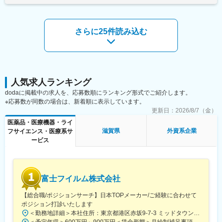
開発から臨床試験、規制関連業務、製造、流通まで、バイオ医薬
り、選考を通じて上下する可能性があります。月給(月額)は固定手
年収に反映されます。また、在籍年数が増えると永年勤続報奨金
品事業の全プロセスに対応するワンストップソリューションを提
当を含めた表記です。
や四半期一時金などの手当もアップします。つまり、やりがいや
供することで、世界中の患者様にバイオ医薬品の新しい治療の選
努力がきちんと報われる報酬制度になっています。
択肢をお届けしています。
さらに25件読み込む
《丁寧な研修・支援体制で成長を応援！》
変更の範囲：会社の定める業務
入社後は2カ月間の研修制度がありますので、未経験の方も安心し
てご応募ください！同期社員と一緒に集中的に研修を行い、その
後配属先に応じた製品研修を行います。
※配属は入社後に確定する予定です。
人気求人ランキング
また、配属後も一人ひとりの知識とスキルレベルを上げるために
dodaに掲載中の求人を、応募数順にランキング形式でご紹介します。
様々な研修をご用意しています。
※応募数が同数の場合は、新着順に表示しています。
更新日：
2026/8/7（金）
《あなたの想いを実現する豊富なキャリアプランとサポート体
制！》
医薬品・医療機器・ライ
志向性やその時の環境に応じてや「１つの領域で専門性を高め
滋賀県
外資系企業
フサイエンス・医療系サ
る」「幅広い疾患をカバーできるオールラウンダーになる」「本
ービス
社部門（マネージャー、研修部門など）へのキャリアチェンジ」
など幅広いキャリアプランがあります。また、弊社のマネージャ
ーのほとんどは、MRからキャリアをチェンジしているメンバーで
す。担当マネージャーが定期的に面談を行い、分からないことや
富士フイルム株式会社
将来のキャリアに関してサポートをしていきます。
【総合職/ポジションサーチ】日本TOPメーカー/ご経験に合わせて
《職種に関して》
ポジション打診いたします
■MRとは主に医師や薬剤師等へ、担当製品の情報提供を行いま
＜勤務地詳細＞本社住所：東京都港区赤坂9-7-3 ミッドタウン・ウェスト勤務地最寄駅：東京メトロ日比谷線／都営大江戸線／六本木駅受動喫煙対策：敷地内全面禁煙変更の範囲：会社の定める事業所（リモートワーク含む）
す。担当施設の患者様に応じた情報提供や、担当製品の処方後の
＜予定年収＞600万円～900万円＜賃金形態＞月給制補足事項なし＜賃金内訳＞月額（基本給）：300,000円～500,000円＜月給＞300,000円～500,000円＜昇給有無＞有＜残業手当＞有賃金はあくまでも目安の金額であり、選考を通じて上下する可能性があります。月給(月額)は固定手当を含めた表記です。