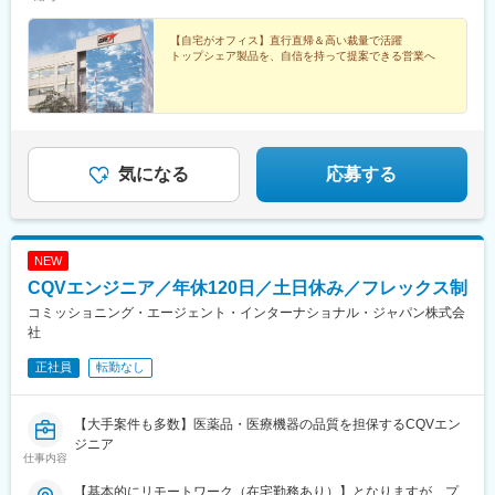
根県、岡山県、広島県、山口県※今後は東京エリアでの募集も予定
額（基本給）：450万円～800万円固定残業手当：月4万円～5万
柔軟にスケジュール調整が可能です。年間休日130日に加えて有
です。◎社用車での訪問が可能です◎訪問のない日は在宅勤務と
3,000円（12時間分）※超過した時間外労働の残業手当は追加支給
給取得もしやすく、年間140日ほど休んでいる方も多くいます。
なります◎研修、社内の打ち合わせ、イベント等で出社が発生す
◎Sales Pay：年額（基本給）の10％支給あり
【自宅がオフィス】直行直帰＆高い裁量で活躍
トップシェア製品を、自信を持って提案できる営業へ
る可能性がございます◎転勤は基本ありません本社：東京都港区
■将来的なキャリア：
港南1-8-15 Wビル14F受動喫煙対策：敷地内全面禁煙
医療営業として専門性を磨き管理職を目指すのはもちろん、他事
業部やグループ会社への異動実績も豊富にございます。（※病院の
経営コンサル、医薬品メーカーのマーケティング支援、人事担当
者などの管理部門）
営業経験を活かして様々なキャリアプランを実現できるのは、当
気になる
応募する
社ならではの強みです。
変更の範囲：会社の定める業務
NEW
CQVエンジニア／年休120日／土日休み／フレックス制
コミッショニング・エージェント・インターナショナル・ジャパン株式会
社
正社員
転勤なし
【大手案件も多数】医薬品・医療機器の品質を担保するCQVエン
ジニア
仕事内容
【基本的にリモートワーク（在宅勤務あり）】となりますが、プ