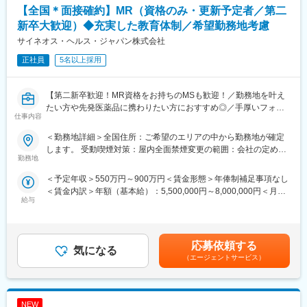
【全国＊面接確約】MR（資格のみ・更新予定者／第二
新卒大歓迎）◆充実した教育体制／希望勤務地考慮
サイネオス・ヘルス・ジャパン株式会社
正社員
5名以上採用
【第二新卒歓迎！MR資格をお持ちのMSも歓迎！／勤務地を叶え
たい方や先発医薬品に携わりたい方におすすめ◎／手厚いフォロ
仕事内容
ー体制・プロジェクトマネージャーとの連携強】
＜勤務地詳細＞全国住所：ご希望のエリアの中から勤務地が確定
【はじめに】
します。 受動喫煙対策：屋内全面禁煙変更の範囲：会社の定める
MR資格をお持ちの方（MRの実務未経験OK）をお待ちしておりま
勤務地
事業所
す。CSOの中でも特に手厚いサポート体制の中で、若手や経験が
＜予定年収＞550万円～900万円＜賃金形態＞年俸制補足事項なし
浅い方もMRとしてスキルが身に着く環境です。外資製薬メーカー
＜賃金内訳＞年額（基本給）：5,500,000円～8,000,000円＜月額
やバイオベンチャーとの繋がりが強く最先端の医薬品に携われる
給与
＞458,333円～666,666円（12分割）＜昇給有無＞有＜残業手当＞
チャンスがあります。
無＜給与補足＞同社は年俸制になります。別途以下のような手当
があります。■四半期一時金：10万円（四半期に1回、10万円程度
【魅力ポイント】
支給）※ただし支給条件があります賃金はあくまでも目安の金額で
■充実したサポート体制：
応募依頼する
気になる
あり、選考を通じて上下する可能性があります。月給(月額)は固定
配属後は担当マネージャーが丁寧に支援します。日々の仕事の悩
（エージェントサービス）
手当を含めた表記です。
みや、キャリア形成の相談等、伴走者として活躍をサポートしま
す。また知識・スキルレベルを上げるために様々な研修をご用意
しています。
NEW