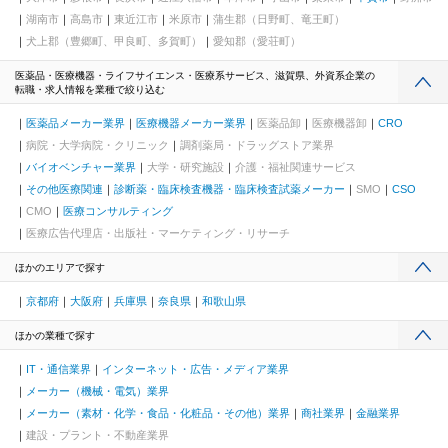
湖南市
高島市
東近江市
米原市
蒲生郡（日野町、竜王町）
犬上郡（豊郷町、甲良町、多賀町）
愛知郡（愛荘町）
医薬品・医療機器・ライフサイエンス・医療系サービス、滋賀県、外資系企業の
転職・求人情報を業種で絞り込む
医薬品メーカー業界
医療機器メーカー業界
医薬品卸
医療機器卸
CRO
病院・大学病院・クリニック
調剤薬局・ドラッグストア業界
バイオベンチャー業界
大学・研究施設
介護・福祉関連サービス
その他医療関連
診断薬・臨床検査機器・臨床検査試薬メーカー
SMO
CSO
CMO
医療コンサルティング
医療広告代理店・出版社・マーケティング・リサーチ
ほかのエリアで探す
京都府
大阪府
兵庫県
奈良県
和歌山県
ほかの業種で探す
IT・通信業界
インターネット・広告・メディア業界
メーカー（機械・電気）業界
メーカー（素材・化学・食品・化粧品・その他）業界
商社業界
金融業界
建設・プラント・不動産業界