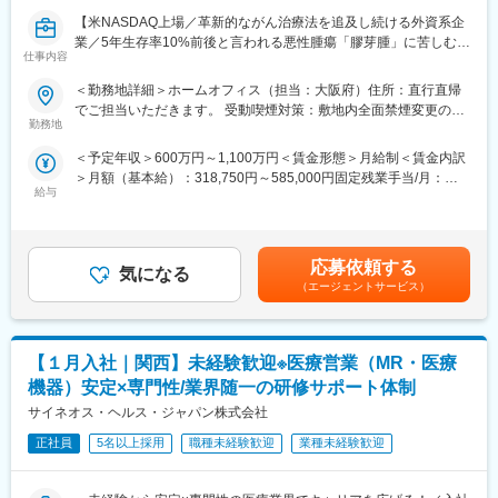
【魅力ポイント】
高く、新たな事業展開も目指し、設備の更新も積極的に実施して
【米NASDAQ上場／革新的ながん治療法を追及し続ける外資系企
■エリアを跨ぐ転勤なし：
います。
業／5年生存率10%前後と言われる悪性腫瘍「膠芽腫」に苦しむ患
初任地希望だけでなく、エリアを跨いでの転勤はないため、転勤
仕事内容
者様を支える画期的な医療機器】
負担が軽減できます。2ndプロジェクト以降も希望や適性に応じ
変更の範囲：会社の定める業務
て、アサインを検討します。
＜勤務地詳細＞ホームオフィス（担当：大阪府）住所：直行直帰
＼MR経験が活かせます／
でご担当いただきます。 受動喫煙対策：敷地内全面禁煙変更の範
本ポジションは、がん患者に対する「腫瘍治療電場療法」の情報
■キャリアの選択肢を広げる働き方：
勤務地
囲：会社の定める事業所（リモートワーク含む）
提供を通して、患者さんへ治療法の提供を行います。
スペシャリティ領域への挑戦、新薬PJなど市場価値を高める機
＜予定年収＞600万円～1,100万円＜賃金形態＞月給制＜賃金内訳
これまでMRの方に多く入社頂いており、がん領域の最先端治療機
会、自身の強みを活かしたPJ相談などが可能です。定期的な面談
＞月額（基本給）：318,750円～585,000円固定残業手当/月：
器（非侵襲デバイス）を保有しており、抗がん剤で効果が得られ
を通じて、その時々に応じたプロジェクトを提示するなどフレキ
給与
106,250円～195,000円（固定残業時間40時間0分/月）超過した時
にくい領域に対して併用できる治療法として医師に提案できる、
シブルにキャリアが形成できます。その他、本社部門（マネージ
間外労働の残業手当は追加支給＜月給＞425,000円～780,000円
やりがいある業務です。
ャー、研修部門など）への道もあります。
（一律手当を含む）＜昇給有無＞有＜残業手当＞有＜給与補足＞■
賞与実績:前年度実績（年間給与の15％）賃金はあくまでも目安の
■業務内容：
■明確な評価制度：
応募依頼する
気になる
金額であり、選考を通じて上下する可能性があります。月給(月額)
・大学病院などに所属する医師に対して、実際の症例をベースに
自身の成果や頑張りが客観的に評価され、年収に反映されます。
（エージェントサービス）
は固定手当を含めた表記です。
した適切な情報提供・適正使用の推進
また、在籍年数が増えると永年勤続報奨金や四半期一時金などの
・医療機関との賃貸借契約の契約締結と与信管理
手当もアップします。つまり、やりがいや努力がきちんと報われ
・医療機器に対して使用成績調査等のPMS業務
る報酬制度になっています。
【１月入社｜関西】未経験歓迎※医療営業（MR・医療
・治療開始時における機器の手配、医療機関や社内各部署との調
整
【サポート体制】
機器）安定×専門性/業界随一の研修サポート体制
配属後は担当マネージャーが丁寧に支援します。日々の仕事の悩
サイネオス・ヘルス・ジャパン株式会社
＜営業スタイル＞
みや、キャリア形成の相談等、伴走者として活躍をサポートしま
主に大学病院や基幹病院の医師や医療従事者に対して、実際の症
正社員
5名以上採用
職種未経験歓迎
業種未経験歓迎
す。また知識・スキルレベルを上げるために様々な研修をご用意
例と治療方針を確認しながら製品の情報提供と患者状態に合わせ
しています。
た提案活動を行います。また製品の処方時には施設との契約締結