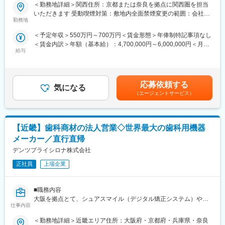
■職務詳細：
・基本は残業無・土日祝休み・転居を伴う異動無
＜勤務地詳細＞関西住所：京都または奈良を拠点に関西圏を担当
・担当する医療機器に関して、医師等への情報提供や購入の提案
・手術立ち会いや緊急呼び出し無
いただきます 受動喫煙対策：敷地内全面禁煙変更の範囲：会社の
・販売代理店へのサポートや、協業関係の構築
勤務地
定める事業所
※配属に関して
■入社後の研修体制
＜予定年収＞550万円～700万円＜賃金形態＞年俸制特記事項なし
面接ではこれまでのご経験や希望を伺い、希望条件に合致するプ
・入社後約1ヶ月は座学と営業同行で基礎を習得し、4～6ヶ月を
＜賃金内訳＞年額（基本給）：4,700,000円～6,000,000円＜月額
ロジェクトを提示します。この際、希望しない製品や領域があれ
目安に独り立ちを目指します。
給与
＞391,666円～500,000円（12分割）＜昇給有無＞有＜残業手当＞
ば相談も可能です。
・生命保険や住宅営業など、業界未経験から活躍している社員も
無＜給与補足＞同社は年俸制になります。別途以下のような手当
多数在籍しています。
があります。（正社員のみ対象）・昇給年１回 ・プロジェクト
■同社の魅力：
賞与（過去実績年俸の約10%）（全社員対象）・四半期一時金：
（1）転居を伴う転勤が不要
■ポジション魅力
応募依頼する
気になる
10万円※ただし支給条件有。他、永続勤務報奨金（3年勤務5万円
一般的に医療系の営業職は全国転勤が発生しますが、同社では基
・世界大手ブランドの製品力を活かした提案営業。
（エージェントサービス）
支給、5年勤務10万円…）ございます。賃金はあくまでも目安の
本的に希望勤務地から転居がない範囲でアサイン先を決定しま
・高年収を目指せるインセンティブ制度（四半期の達成率に応じ
金額であり、選考を通じて上下する可能性があります。月給(月額)
す。
て支給。注力製品の販売台数に応じた加算もあり、100%達成で年
は固定手当を含めた表記です。
（2）充実したサポート体制
換算200万超え。半数以上が目標を達成しています。）
【近畿】歯科商材の法人営業◇世界最大の歯科用機器
配属後は担当マネージャーが丁寧に支援します。日々の仕事の悩
みや、キャリア形成の相談等、伴走者として活躍をサポートしま
■キャリアパス
メーカー／直行直帰
す。また知識・スキルレベルを上げるために様々な研修をご用意
・営業マネージャー、シニアスペシャリストとして営業特化型キ
デンツプライシロナ株式会社
しています。
ャリア、セールストレーナー（育成担当）など幅広いキャリアが
（3）明確な評価制度
正社員
上場企業
選択可能。
自身の成果や頑張りが客観的に評価され、年収に反映されます。
・社内公募制度により、別部門への異動実績もあります。
また、在籍年数が増えると永年勤続報奨金や四半期一時金などの
■職務内容
手当もアップします。つまり、やりがいや努力がきちんと報われ
変更の範囲：会社の定める業務
大阪を拠点とて、シュアスマイル（デジタル矯正システム）や歯
る報酬制度になっています。
仕事内容
科インプラント関連製品を主としたセールスをご担当いただきま
（4）柔軟なキャリア
す。
入社後は希望や経験に応じたプロジェクトに配属します。そのプ
＜勤務地詳細＞近畿エリア住所：大阪府・京都府・兵庫県・奈良