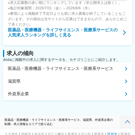
※求人応募数の多い順にランキングしています（非公開求人は除く）。
※集計対象期間：2026/7/31（金）～2026/8/6（木）
※事情により掲載終了予定日よりも前に求人募集が終了していることもご
ざいます。その場合は当サイトから応募はできませんので、あらかじめご
了承ください。
医薬品・医療機器・ライフサイエンス・医療系サービス
の
人気求人ランキングを詳しく見る
求人の傾向
dodaに掲載中の求人に関するデータを、カテゴリごとにご紹介します。
医薬品・医療機器・ライフサイエンス・医療系サービス
滋賀県
外資系企業
医薬品・医療機器・ライフサイエンス・医療系サービス、滋賀県、外資系企業の
転職・求人情報をエリアで絞り込む
大津市
彦根市
長浜市
近江八幡市
草津市
守山市
栗東市
甲賀市
野洲市