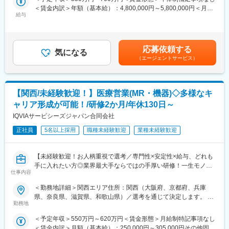
※クライアントオフィスに週3日程度出社いただく必要があります
当社はマウスピース矯正製品を提供する外資系歯科メーカーで、
＜賃金内訳＞年額（基本給）：4,800,000円～5,800,000円＜月額
※メディカルイベント参加のための宿泊出張があります（頻度は少
歯科矯正を通じ「人々の笑顔を作り、人生を変える」ことを目標
給与
＞400,000円～483,333円（12分割）＜昇給有無＞有＜残業手当＞
なめ）
としております。マウスピース矯正のパイオニアであり、圧倒的
有＜給与補足＞※過去の経験、スキルにより決定します。■昇給：
トップシェアを誇ります。米国アライン・テクノロジー社は1997
年1回■インセンティブ賞与：年1回賃金はあくまでも目安の金額
■研修について：
年設立、現在世界中で社員約2万人が所属しており、世界2000万
であり、選考を通じて上下する可能性があります。月給(月額)は固
入社時、配属後の研修は内容の質、レベルの高さ、フォローアッ
人以上の治療実績があります。
応募依頼する
気になる
定手当を含めた表記です。
プ体制は業界屈指と評判です。同社だけでなく、クライアントで
（エージェントサービス）
ある医薬品メーカーの社員も参加するなど、品質の高い研修が用
意されています。加えて、上長によるトレーニングやサポートに
より、職種未経験の方が多く活躍されています。
【関西/未経験歓迎！】医療営業(MR・機器)◇多様なキ
■同社の特徴：同社は製薬／バイオ／医療機器等のヘルスケア業界
ャリア形成が可能！/研修2か月/年休130日～
にクリニカル、コマーシャル、コンサルティングのサービスを提
IQVIAサービシーズジャパン合同会社
供するグローバル企業です。世界110ヶ国に拠点をもち、29,000
人の従業員が一丸となって、様々なプロダクトを持つヘルスケア
正社員
5名以上採用
職種未経験歓迎
業種未経験歓迎
企業に対して、研究・臨床開発、営業・マーケティング、ブラン
ディング、コンサルティングと、医薬品等のプロダクトライフサ
【未経験歓迎！お人柄重視で選考／専門性×安定性×給与、どれも
イクルに必要なベスト・イン・クラスのサービスを「ワンストッ
手に入れたい方◎業界最大手ならではの手厚い研修！一生モノの
プ」で提供しています。550社以上の顧客と取引の実績があり、
仕事内容
スキルを磨く／マーケ・コンサル・管理部門など将来のキャリア
製薬、バイオ、ライフサイエンスなど様々なプロダクトを持つ顧
パス豊富】
客に、各領域において深い専門知識を有するスタッフが知識や経
＜勤務地詳細＞関西エリア住所：関西（大阪府、京都府、兵庫
験をもって課題解決に取り組んでいます。
県、奈良県、滋賀県、和歌山県）／選考を通じて決定します。 受
＼そもそも「MR」とは？／
勤務地
動喫煙対策：その他（主要勤務地は屋内全面禁煙だが、就業先の
「医薬情報提供者」と呼ばれる専門資格を取得して活動する営業
変更の範囲：会社の定める業務
規則に準ずる）変更の範囲：会社の定める事業所
＜予定年収＞550万円～620万円＜賃金形態＞月給制特記事項なし
職です。IQVIAのお客様である国内医薬品メーカーにて、医薬品の
＜賃金内訳＞月額（基本給）：250,000円～305,000円その他固定