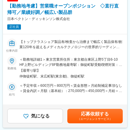
■エリアを跨ぐ転勤なし：
【勤務地考慮】営業職オープンポジション ◇直行直
初任地希望だけでなく、エリアを跨いでの転勤はございません。
帰可／業績好調／幅広い製品群
2ndプロジェクト以降も希望や適性に応じて、アサインを検討い
日本ベクトン・ディッキンソン株式会社
たします。
正社員
■明確な評価制度：
自身の成果や頑張りが客観的に評価され、年収に反映されます。
また、在籍年数が増えると永年勤続報奨金や四半期一時金などの
【トップクラスシェア製品有/検査から治療まで幅広く製品保有/創
手当もアップします。つまり、やりがいや努力がきちんと報われ
業120年を超えるメディカルテクノロジーの世界的リーディング
仕事内容
る報酬制度になっています。
カンパニー】
＜勤務地詳細1＞東京営業所住所：東京都台東区上野5丁目6-10
【キャリアパス】
当社はライフサイエンス分野における検査機器製品、医療機器等
HF上野ビルディング8F勤務地最寄駅：御徒町駅受動喫煙対策：屋
入社後は希望や経験に応じたプロジェクトに配属します。メーカ
を展開しているグローバル企業です。今回は当社製品のセールス
勤務地
内全面禁煙＜勤務地詳細2＞全国各地住所：全国 ※ご希望の勤務地
【最寄り駅】
ーからオファーを受けた場合、メーカーに転籍することも可能で
を担当いただける方を募集しています。
で応相談（出張ベースでの勤務）受動喫煙対策：屋内全面禁煙変
仲御徒町駅、末広町駅(東京都)、御徒町駅
す。オファーや延長依頼があったとしても、別のプロジェクトに
更の範囲：会社の定める事業所（リモートワーク含む）
チャレンジしたい場合は断ることもできます。また、定期的な面
※ご経験、希望に応じて選考部署・エリアをご提案させていただき
＜予定年収＞600万円～800万円＜賃金形態＞月給制補足事項なし
談を通じて、その時々に応じたプロジェクトを提示するなどフレ
ます。
＜賃金内訳＞月額（基本給）：270,000円～450,000円＜月給＞
キシブルにキャリアが形成できます。その他、本社部門（マネー
ご希望を応募時に合わせてご連絡ください。
給与
270,000円～450,000円＜昇給有無＞有＜残業手当＞無＜給与補足
ジャー、研修部門など）への道もあります。
＞※給与詳細は、経験・能力により決定します。※上記はインセン
■選考ポジション：
ティブ込みの金額です。※外勤日当は実績に応じて別途支給となり
【業務内容】
これまでのご経験やご希望に合わせてご紹介いたします。
ます。賃金はあくまでも目安の金額であり、選考を通じて上下す
応募依頼する
大手製薬会社などを中心としたクライアントのプロジェクトへの
≪配属部門一例≫
気になる
る可能性があります。月給(月額)は固定手当を含めた表記です。
配属です。担当エリアの医療機関（開業医、病院）を訪問して、
（エージェントサービス）
・アドバンスド ペイシェント モニタリング（血行動態モニタリン
医師、薬剤師に課題解決するための医薬品情報を提供、副作用情
グ／クリティカルケア等）
報の収集を行っていただきます。