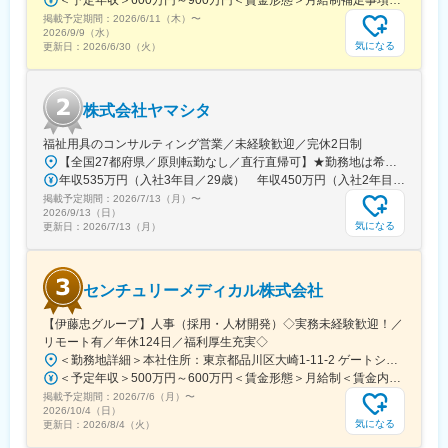
情報収集を行います。
掲載予定期間：
2026/6/11（木）
〜
2026/9/9（水）
気になる
更新日：
2026/6/30（火）
変更の範囲：会社の定める業務
株式会社ヤマシタ
福祉用具のコンサルティング営業／未経験歓迎／完休2日制
【全国27都府県／原則転勤なし／直行直帰可】★勤務地は希望を考慮★拠点により車通勤OK※充足状況により、ご希望の勤務地での募集が終了している場合があります。※転居を伴う転勤の有無は、半年ごとに希望を伺い、選択いただけます。■東北■・宮城県（仙台市）■関東■・東京都（東京23区など）・神奈川県（横浜市など）・埼玉県（さいたま市など）・千葉県（千葉市など）・茨城県（水戸市）・栃木県（宇都宮市／足利市）・群馬県（前橋市）■東海■・愛知県（名古屋市／豊田市／豊橋市／小牧市）・静岡県（静岡市／浜松市／沼津市／焼津市／富士市）・岐阜県（岐阜市）・三重県（四日市市）■信越・北陸■・長野県（長野市）・山梨県（甲府市）・石川県（金沢市）・富山県（富山市）・福井県（福井市）■関西■・大阪府・兵庫県（神戸市／尼崎市／姫路市）・京都府（京都市）・奈良県（奈良市／天理市）・滋賀県（大津市／彦根市）・和歌山県（和歌山市／田辺市）■中国■・広島県（広島市）・岡山県（岡山市）■四国■・香川県（高松市）■九州■・福岡県（福岡市）
年収535万円（入社3年目／29歳） 年収450万円（入社2年目／26歳）
掲載予定期間：
2026/7/13（月）
〜
2026/9/13（日）
気になる
更新日：
2026/7/13（月）
センチュリーメディカル株式会社
【伊藤忠グループ】人事（採用・人材開発）◇実務未経験歓迎！／
リモート有／年休124日／福利厚生充実◇
＜勤務地詳細＞本社住所：東京都品川区大崎1-11-2 ゲートシティ大崎イーストタワー22Ｆ勤務地最寄駅：JR山手線／大崎駅受動喫煙対策：屋内全面禁煙変更の範囲：会社の定める事業所（リモートワーク含む）
＜予定年収＞500万円～600万円＜賃金形態＞月給制＜賃金内訳＞月額（基本給）：300,000円～350,000円＜月給＞300,000円～350,000円＜昇給有無＞有＜残業手当＞有＜給与補足＞上記年収は、あくまで目安であり、前職・経験を考慮し検討させて頂きます。■昇給：あり■賞与：あり※会社業績と個人業績に応じて算定されます。賃金はあくまでも目安の金額であり、選考を通じて上下する可能性があります。月給(月額)は固定手当を含めた表記です。
掲載予定期間：
2026/7/6（月）
〜
2026/10/4（日）
気になる
更新日：
2026/8/4（火）