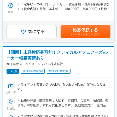
・担当エリアの戦略の策定と遂行
スペシャリティ領域への挑戦、新薬PJなど市場価値を高める機
＜予定年収＞750万円～1,150万円＜賃金形態＞月給制補足事項な
・顧客/KOLとの関係構築、製品デモの実施
会、自身の強みを活かしたPJ相談などが可能です。定期的な面談
し＜賃金内訳＞月額（基本給）：450,000円～700,000円＜月給＞
・担当エリアにおけるイベント/セミナーの企画立案と開催
を通じて、その時々に応じたプロジェクトを提示するなどフレキ
給与
450,000円～700,000円＜昇給有無＞有＜残業手当＞無＜給与補足
・社内の他部門と連携し、顧客へ適切な情報提供を実施
シブルにキャリアが形成できます。その他、本社部門（マネージ
＞※四半期毎にインセンティブを支給（業績と個人評価により決
■取り扱い商品について
ャー、研修部門など）への道もあります。
定）※営業職は残業代は出ませんが、営業手当が支給されます。※
・リアルタイムで印象（歯の型）を採得する３D口腔内スキャナ
年収は、前職考慮の上決定いたします。賃金はあくまでも目安の
ー「iTero」
■明確な評価制度：
応募依頼する
気になる
金額であり、選考を通じて上下する可能性があります。月給(月額)
患者様の口腔内をリアルタイムでスキャンしデータ化すること
自身の成果や頑張りが客観的に評価され、年収に反映されます。
（エージェントサービス）
は固定手当を含めた表記です。
で、患者エンゲージメントとクリニックのデジタルワークフロー
また、在籍年数が増えると永年勤続報奨金や四半期一時金などの
の促進をサポートします。
手当もアップします。つまり、やりがいや努力がきちんと報われ
当社のミッションは、お客様の歯科診療ビジョンをサポートする
る報酬制度になっています。
【関西】未経験応募可能！メディカルアフェアーズ※メ
ことです。その実現に向けて、ワークフローを効率化し、歯科診
療を進化させるソリューションを構築しました。患者様の心をつ
【サポート体制】
ーカー転籍実績あり
かみ、診療への自信をいっそう深めていただけるようお手伝いし
配属後は担当マネージャーが丁寧に支援します。日々の仕事の悩
サイネオス・ヘルス・ジャパン株式会社
ます。
みや、キャリア形成の相談等、伴走者として活躍をサポートしま
■iTero HP
正社員
職種未経験歓迎
業種未経験歓迎
す。また知識・スキルレベルを上げるために様々な研修をご用意
https://www.itero.com/ja-JP
しています。
■iTero YouTubeチャンネル
クライアント製薬企業でのMA（Medical Affairs）業務になりま
https://www.youtube.com/watch?v=AeJ9QNfSKQg
変更の範囲：会社の定める業務
す。
■働き方
仕事内容
ご自身のスケジューリングで直行直帰可能です。広いエリアをご
=主な業務=
担当いただきますので、出張が発生する場合があります。
＜勤務地詳細＞関西住所：大阪府、京都府、兵庫県、滋賀県、奈
・メディカル戦略に沿った企画立案
良県、和歌山県いずれかに配属します。 受動喫煙対策：屋内全面
・社内ステークホルダーとの協働
【当社の特徴】
勤務地
禁煙変更の範囲：会社の定める事業所
・社内タスクの実行と管理
■マウスピース矯正の世界TOPシェア
＜予定年収＞550万円～700万円＜賃金形態＞年俸制補足事項なし