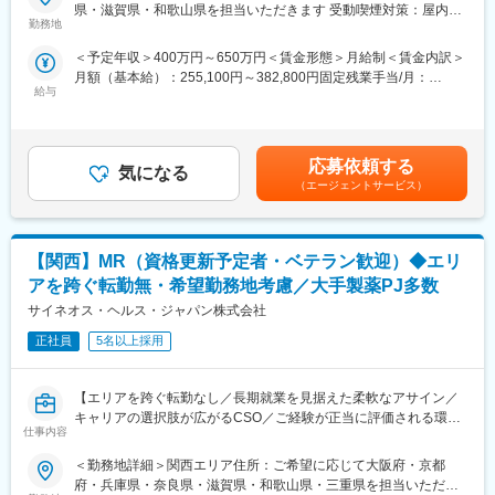
(エリア：近畿、一部北陸)
ロジェクトが気に入り、メーカーからオファーを受けた場合、メ
県・滋賀県・和歌山県を担当いただきます 受動喫煙対策：屋内全
ーカーに転籍することも可能です。オファーや延長依頼があった
勤務地
面禁煙変更の範囲：会社の定める事業所
■具体的には
としても、別のプロジェクトにチャレンジしたい場合は断ること
＜予定年収＞400万円～650万円＜賃金形態＞月給制＜賃金内訳＞
・歯科医院、病院歯科に対するシュアスマイル（デジタル矯正シ
もできます。また、定期的な面談を通じて、その時々に応じたプ
月額（基本給）：255,100円～382,800円固定残業手当/月：
ステム）・歯科用インプラントと関連する製品の提案・販売
ロジェクトを提示するなどフレキシブルにキャリアが形成できま
給与
40,000円～59,813円（固定残業時間20時間0分/月）超過した時間
・歯科医院と技工所と直接コミュニケーションをとり、リレーシ
す。その他、本社部門（マネージャー、研修部門など）への道も
外労働の残業手当は追加支給＜月給＞295,100円～442,613円（一
ョンシップの強化と新規顧客の開拓
あります。
律手当を含む）＜昇給有無＞有＜残業手当＞有＜給与補足＞※給与
・製品の情報提供や、販売後のフォローアップ、取扱いの説明・
詳細は経験・能力・スキルに応じ、選考の過程を通じて決定しま
デモの実施など
■同社について：
応募依頼する
気になる
す。※上記の予定年収は20時間の残業時間代相当の手当およびイ
・一部の販売代理店(ディーラー)への製品説明会、販促企画の提
同社は、医療機器・製薬メーカーの営業領域を支援するCSOと呼
（エージェントサービス）
ンセンティブを含む金額です。■給与改定：年1回（4月）賃金は
案・実行
ばれる業種です。「新製品が発売されたため営業を増員したい」
あくまでも目安の金額であり、選考を通じて上下する可能性があ
「このエリアで営業活動を拡大したい」といったようなメーカー
ります。月給(月額)は固定手当を含めた表記です。
■歯科用アライナー矯正営業の魅力・醍醐味
からのオーダーに対し自社の社員を派遣しています。医療機器は
【関西】MR（資格更新予定者・ベテラン歓迎）◆エリ
歯科業界では世界最大手の規模を誇るデンツプライシロナ社は、
製品によって営業スタイルが異なりますが、同社では転職せずに
歯科用アライナー矯正ならびデジタル歯科製品の分野で包括的な
様々な医療機器を経験し、自身に合った営業スタイルを探ること
アを跨ぐ転勤無・希望勤務地考慮／大手製薬PJ多数
ラインアップを提供しています。
が可能です。また、同社では全国転勤ではなく地方単位内での転
サイネオス・ヘルス・ジャパン株式会社
20年以上の歴史を持つデジタル矯正ブランドの SureSmileは、日
勤などエリアの相談が可能です。
本におけるさらなるシェア拡大をめざしています。
正社員
5名以上採用
ソフトウェアによるアライナー矯正治療の計画、その計画を元に
変更の範囲：会社の定める業務
作製されるカスタムメイドのアライナー装置の、販売とサポート
【エリアを跨ぐ転勤なし／長期就業を見据えた柔軟なアサイン／
が主な業務となります。他業界からの出身者も数多く活躍してい
キャリアの選択肢が広がるCSO／ご経験が正当に評価される環
ます。また、働き方に関しても、営業所に縛られず直行直帰での
仕事内容
境】
セルフ・マネジメントの働き方になります。各営業ご担当者には
テリトリーがアサインされますので、各自でテリトリー戦略を立
＜勤務地詳細＞関西エリア住所：ご希望に応じて大阪府・京都
【はじめに】
案して営業活動を行っていただきます。
府・兵庫県・奈良県・滋賀県・和歌山県・三重県を担当いただき