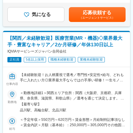
ロジェクトを提示するなどフレキシブルにキャリアが形成できま
があります。（正社員のみ対象）・昇給年１回 ・プロジェクト
■同社の魅力：
す。その他、本社部門（マネージャー、法人営業、研修部門、採
賞与（過去実績年俸の約10%）（全社員対象）・四半期一時金：
（1）転居を伴う転勤が不要
用部門など）への道もあります。
応募依頼する
気になる
10万円×4回/年※ただし支給条件有。他、永続勤務報奨金（3年勤
一般的に医療系の営業職は全国転勤が発生しますが、同社では基
（エージェントサービス）
務5万円支給、5年勤務10万円…）ございます。賃金はあくまでも
本的に希望勤務地から転居がない範囲でアサイン先を決定しま
■同社について：
目安の金額であり、選考を通じて上下する可能性があります。月
す。
同社は、医療機器・製薬メーカーの営業領域を支援するCSOと呼
給(月額)は固定手当を含めた表記です。
（2）充実したサポート体制
ばれる業種です。「新製品が発売されたため営業を増員したい」
【関西／未経験歓迎】医療営業(MR・機器)◇業界最大
配属後は担当マネージャーが丁寧に支援します。日々の仕事の悩
「このエリアで営業活動を拡大したい」といったようなメーカー
みや、キャリア形成の相談等、伴走者として活躍をサポートしま
からのオーダーに対し自社の社員を派遣しています。医療機器は
手・豊富なキャリア／2か月研修／年休130日以上
す。また知識・スキルレベルを上げるために様々な研修をご用意
製品によって営業スタイルが異なりますが、同社では転職せずに
IQVIAサービシーズジャパン合同会社
しています。
様々な医療機器を経験し、自身に合った営業スタイルを探ること
（3）明確な評価制度
正社員
5名以上採用
職種未経験歓迎
業種未経験歓迎
が可能です。
自身の成果や頑張りが客観的に評価され、年収に反映されます。
また、在籍年数が増えると永年勤続報奨金や四半期一時金などの
変更の範囲：会社の定める業務
【未経験歓迎！お人柄重視で選考／専門性×安定性×給与、どれも
手当もアップします。つまり、やりがいや努力がきちんと報われ
手に入れたい方◎業界最大手ならではの手厚い研修！一生モノの
る報酬制度になっています。
仕事内容
スキルを磨く／マーケ・コンサル・管理部門など将来のキャリア
（4）柔軟なキャリア
パス豊富】
入社後は希望や経験に応じたプロジェクトに配属します。そのプ
＜勤務地詳細1＞関西エリア住所：関西（大阪府、京都府、兵庫
ロジェクトが気に入り、メーカーからオファーを受けた場合、メ
県、奈良県、滋賀県、和歌山県）／選考を通じて決定します。 受
＼そもそも「MR」とは？／
ーカーに転籍することも可能です。オファーや延長依頼があった
勤務地
動喫煙対策：その他（主要勤務地は屋内全面禁煙だが、就業先の
【最寄り駅】
「医薬情報提供者」と呼ばれる専門資格を取得して活動する営業
としても、別のプロジェクトにチャレンジしたい場合は断ること
規則に準ずる）＜勤務地詳細2＞本社住所：東京都港区高輪4-10-
品川駅、高輪台駅、北品川駅
職です。IQVIAのお客様である国内医薬品メーカーにて、医薬品の
もできます。また、定期的な面談を通じて、その時々に応じたプ
18 京急第1ビル勤務地最寄駅：JR各線／品川駅受動喫煙対策：屋
営業活動を行っていただきます。
ロジェクトを提示するなどフレキシブルにキャリアが形成できま
内全面禁煙変更の範囲：会社の定める事業所
＜予定年収＞550万円～620万円＜賃金形態＞月給制特記事項なし
人々の命を守る商材に携わるため、社会貢献性と安定性を兼ね備
す。その他、本社部門（マネージャー、研修部門など）への道も
＜賃金内訳＞月額（基本給）：250,000円～305,000円その他固定
えたお仕事です。
あります。
給与
手当/月：35,000円＜月給＞285,000円～340,000円＜昇給有無＞