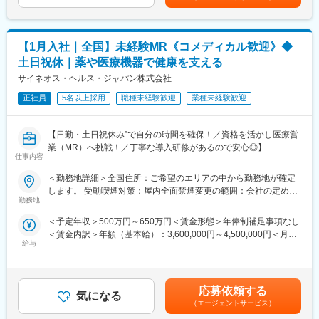
わらず40時間分が付きます。※別途営業日当支給（2,000円/日）賃
今後の更なる事業拡大に向けての採用になります。
・現在、世界50ヵ国で医療サービスを提供し、全世界の社員数は
金はあくまでも目安の金額であり、選考を通じて上下する可能性
6万5千人となっています。国外だけでなく、日本の福島にも生産
があります。月給(月額)は固定手当を含めた表記です。
■当社の特徴：
工場を有しており、安定供給を図りつつ、日本の医療現場に貢献
【1月入社｜全国】未経験MR《コメディカル歓迎》◆
韓国セルトリオングループは、韓国株式市場KOSPIに上市してい
しています。
土日祝休｜薬や医療機器で健康を支える
るバイオ医薬品を開発・製造する企業の中で、常に時価総額が
Top5のバイオ医薬品の開発及び製造技術に注力しているグループ
サイネオス・ヘルス・ジャパン株式会社
変更の範囲：会社の定める業務
です。
正社員
5名以上採用
職種未経験歓迎
業種未経験歓迎
当社は、セルトリオングループで開発及び製造しているバイオシ
ミラー＊を含めたバイオ医薬品を日本で販売するため、セルトリ
オングループの日本法人として2014年に設立され、現在、4製品
【日勤・土日祝休み”で自分の時間を確保！／資格を活かし医療営
を販売しており、今後もパイプラインを拡大していきます。
業（MR）へ挑戦！／丁寧な導入研修があるので安心◎】
仕事内容
今後の更なる事業拡大に向け、ご自身の経験やノウハウを発揮頂
《資格と想いがあれば活躍できる！》
＜勤務地詳細＞全国住所：ご希望のエリアの中から勤務地が確定
きながら、会社・個人共に成長して行くメンバーを今回募集致し
「誰かのためになる仕事がしたい」「社会貢献につながる仕事を
します。 受動喫煙対策：屋内全面禁煙変更の範囲：会社の定める
ます。
したい」という想いがあればOK！当社には、臨床経験を活かして
勤務地
事業所
医療営業にチャレンジし活躍しているメンバーが多数在籍してい
＊バイオシミラー：先行バイオ医薬品と同等/同質の品質、安全性
＜予定年収＞500万円～650万円＜賃金形態＞年俸制補足事項なし
ます。
および有効性を有し、異なる製造販売業者により開発される医薬
＜賃金内訳＞年額（基本給）：3,600,000円～4,500,000円＜月額
これまでの経験を活かして新たなフィールドで活躍したい方を歓
品。
給与
＞300,000円～375,000円（12分割）＜昇給有無＞有＜残業手当＞
迎いたします。
有＜給与補足＞同社は年俸制になります。別途以下のような手当
■事業の特徴：
があります。・プロジェクト賞与：会社及び個人業績により変
《おススメポイント》
高齢化社会が進行するなか、医療費の削減は喫緊の課題であり、
動・四半期一時金：10万円（四半期に1回、10万円程度支給）※た
■夜勤なし！日勤・土日祝休みで働き方改善・ワークライフバラン
応募依頼する
国策としてバイオシミラー普及促進の方針を打ち出しています。
気になる
だし支給条件有。他、永続勤務報奨金（3年勤務5万円支給、5年
スの両立が叶う！
（エージェントサービス）
セルトリオンは、抗体医薬品のバイオシミラーを世界規模で研究
勤務10万円…）ございます。賃金はあくまでも目安の金額であ
■明確な評価制度あり！自身の成果や頑張りが客観的に評価され、