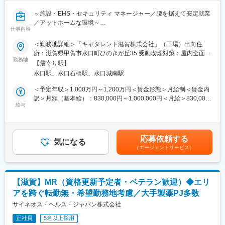
を磨き、管理職を目指していただく方も多くございますし、社内
変更の範囲：会社の定める業務
～施設・EHS・セキュリティ マネージャー／腰を据えて安定就業
公募制度も充実しておりますので、IQVIAが展開している他の事業
／アットホームな環境～
部への異動も可能です。
仕事内容
※病院の経営コンサル、医薬品メーカーのマーケティング支援、人
【概要】
事担当者などの管理部門など
＜勤務地詳細＞「キャタレント滋賀株式会社」（工場）出向住
本ポジションは、工場の施設管理を効果的かつ効率的に行い、会
（３）手厚い研修体制でスキルアップができます：製品研修、ス
所：滋賀県甲賀市水口町ひのきが丘35 受動喫煙対策：屋内全面禁
社の要件および関連当局の規制に沿った総合的な施設サービスを
キル研修、学術研修と、国内最大手だからこそ仕事に必要な知識
勤務地
煙変更の範囲：無
【最寄り駅】
提供する役割を担います。施設設備およびユーティリティに関す
やスキルをしっかりと身に付けられる研修制度があります。MRと
水口駅、水口石橋駅、水口城南駅
る豊富な業界経験を活かして、トラブルシューティングや最適化
してのスキルのみならず、データ分析、マーケティングなど多角
を実施します。自律的に業務改善につながるプロジェクトを特定
的にヘルスケアのプロフェッショナル人材を育成する研修制度を
＜予定年収＞1,000万円～1,200万円＜賃金形態＞月給制＜賃金内
し、開始できる能力が求められます。
整備しています。
訳＞月額（基本給）：830,000円～1,000,000円＜月給＞830,000
給与
円～1,000,000円＜昇給有無＞有＜残業手当＞無＜給与補足＞ご経
【業務内容】
【IQVIAサービシーズジャパンについて】
験・スキルよって変動します。賃金はあくまでも目安の金額であ
■施設、ユーティリティ、バリデーション、継続的改善などの業務
・世界100以上の国と地域／8万人の社員が、医薬品の臨床開発～
り、選考を通じて上下する可能性があります。月給(月額)は固定手
をリードし、調整・指示・レビュー
プロモーションに携わり、市場を流通するほぼすべての医薬品に
当を含めた表記です。
応募依頼する
■施設サイトマスタープランおよび各種図面変更を作成・更新し、
関与しています
気になる
（エージェントサービス）
計画達成をリード
・日本においても業界トップシェアを誇り、常時100以上のPJが
■主要施設設備の導入に関する仕様策定およびコスト見積り
稼働しています
■法令遵守に関する施設代表として対応
■施設改修に必要な許認可を取得
【滋賀】MR（資格更新予定者・ベテラン歓迎）◆エリ
■バリデーション活動全般を主導
変更の範囲：会社の定める業務
アを跨ぐ転勤無・希望勤務地考慮／大手製薬PJ多数
■サイト全体の施設施策を立案・実行
■各種プロジェクトを調整し、優先順位を管理
サイネオス・ヘルス・ジャパン株式会社
■設計レビュー、FAT、技術検討などで専門性を提供
正社員
5名以上採用
■エンジニアの育成および年間評価へのフィードバック