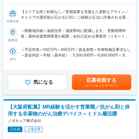
【組織体制】
【エリアを跨ぐ転勤なし／長期就業を見据えた柔軟なアサイン／
工場長直結の組織のため、部下等はおらず一人で業務遂行しても
キャリアの選択肢が広がるCSO／ご経験が正当に評価される環
らうことを想定しております。
仕事内容
境】
＜勤務地詳細＞滋賀住所：滋賀県内に配属します。 受動喫煙対
【雇用元】
【はじめに】
策：屋内全面禁煙変更の範囲：会社の定める事業所（リモートワ
グループ会社「キャタレント滋賀株式会社」への在籍出向となり
今回はMRを募集します。MR資格更新予定の方・ベテランの方も
勤務地
ーク含む）
ます。
歓迎です。勤務地はご本人様の希望を鑑み決定いたします。20代
勤務地：〒528-0068 滋賀県甲賀市水口町ひのきが丘35
＜予定年収＞550万円～900万円＜賃金形態＞年俸制補足事項なし
～50代まで幅広く活躍しており、長期就業も叶う環境です。
事業内容：治験薬（臨床試験用医薬品）の包装・ラベリング
＜賃金内訳＞年額（基本給）：5,500,000円～8,000,000円＜月額
給与
＞458,333円～666,666円（12分割）＜昇給有無＞有＜残業手当＞
【業務内容】
【就業環境】
無＜給与補足＞同社は年俸制になります。別途以下のような手当
大手製薬会社などを中心としたクライアントのプロジェクトへの
■部署や役職の垣根なくコミュニケーションをとりながら業務を遂
があります。・四半期一時金：10万円（四半期に1回、10万円程
配属です。担当エリアの医療機関（開業医、病院）を訪問して、
行していただきます。一つの業務に特化せず、ご経験と意欲に応
度支給）※ただし支給条件有。賃金はあくまでも目安の金額であ
医師、薬剤師に課題解決するための医薬品情報を提供、副作用情
応募依頼する
じて幅広く様々な業務を担当いただけます。
気になる
り、選考を通じて上下する可能性があります。月給(月額)は固定手
報を収集を行っていただきます。
（エージェントサービス）
■フレックスタイム制を導入しており非常に働きやすい環境です。
当を含めた表記です。
《具体的には...》
【当社について】
■新薬のプロモーション
■医薬品・健康食品であるソフトカプセル製剤を製造しています。
【大阪府配属】MR経験を活かす営業職／抗がん剤と併
■長期収載品の市場拡大
"患者さま第一"をモットーにグローバル展開するグループの一員で
■ジェネリック医薬品のプロモーション
用する非薬物のがん治療デバイス～ミドル層活躍
す。
※プロジェクトの状況によっては、選考保留（ご紹介できるプロジ
ノボキュア株式会社
■世界30か国で事業を展開する同社ですが、日本はアジアで唯一
ェクトが出るまで保留）となる場合もございますのであらかじめ
製造・開発拠点を保有しています。
ご認識の程よろしくお願いします※
正社員
上場企業
日本の品質の高さ、技術力が期待されています。掛川工場は1980
年に世界8番目の拠点としてスタートしましたが、引き続き需要が