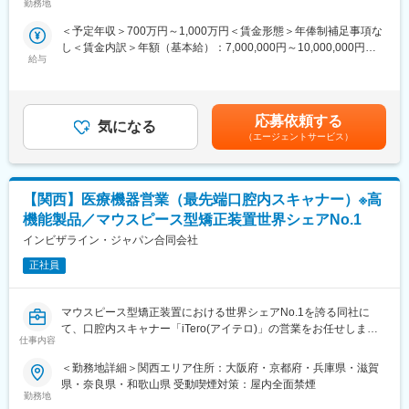
今回はMRを募集します。MR資格更新予定の方・ベテランの方も
アライナー市場は現在急速に成長が加速しており、今後も成長が
勤務地
ます 受動喫煙対策：屋内全面禁煙変更の範囲：会社の定める事業
歓迎です。勤務地はご本人様の希望を鑑み決定いたします。20代
続くと思われる営業職にとって素晴らしい環境です。歯科医師に
所（リモートワーク含む）
＜予定年収＞700万円～1,000万円＜賃金形態＞年俸制補足事項な
～50代まで幅広く活躍しており、長期就業も叶う環境です。
対して、専門性の高い商材でのコンサルティング型・提案型の営
し＜賃金内訳＞年額（基本給）：7,000,000円～10,000,000円＜
業をしたいという方には魅力的な仕事です。訪問での活動に加
給与
月額＞583,333円～833,333円（12分割）＜昇給有無＞有＜残業手
【業務内容】
え、インターネット接続での遠隔対応（リモート操作）での、商
当＞無＜給与補足＞同社は年俸制になります。別途以下のような
大手製薬会社などを中心としたクライアントのプロジェクトへの
談やフォローも積極的に活用しています。
手当があります。・四半期一時金：10万円（四半期毎に支給）、
配属です。担当エリアの医療機関（開業医、病院）を訪問して、
年間最大40万円※ただし支給条件有。賃金はあくまでも目安の金
医師、薬剤師に課題解決するための医薬品情報を提供、副作用情
■歯科用インプラント営業の魅力・醍醐味
応募依頼する
気になる
額であり、選考を通じて上下する可能性があります。月給(月額)は
報を収集を行っていただきます。
歯科業界では世界最大手の規模を誇るデンツプライシロナ社のイ
（エージェントサービス）
固定手当を含めた表記です。
ンプラント事業部は、歯科用インプラントならびに関連製品の分
《具体的には...》
野で包括的なラインアップを提供しています。多彩なインプラン
■新薬のプロモーション
ト製品ラインアップと、豊富なエビデンスに裏付けられたユニー
【関西】医療機器営業（最先端口腔内スキャナー）※高
■長期収載品の市場拡大
クなポジショニングで圧倒的な知名力を誇り、日本におけるさら
■ジェネリック医薬品のプロモーション
なるシェア拡大をめざしています。他業界からの出身者も数多く
機能製品／マウスピース型矯正装置世界シェアNo.1
※プロジェクトの状況によっては、選考保留（ご紹介できるプロジ
活躍しています。
インビザライン・ジャパン合同会社
ェクトが出るまで保留）となる場合もございますのであらかじめ
ご認識の程よろしくお願いします※
正社員
変更の範囲：会社の定める業務
【魅力ポイント】
マウスピース型矯正装置における世界シェアNo.1を誇る同社に
■エリアを跨ぐ転勤なし：
て、口腔内スキャナー「iTero(アイテロ)」の営業をお任せしま
初任地希望だけでなく、エリアを跨いでの転勤はないため、転勤
仕事内容
す。
負担が軽減できます。2ndプロジェクト以降も希望や適性に応じ
て、アサインを検討します。
＜勤務地詳細＞関西エリア住所：大阪府・京都府・兵庫県・滋賀
■職務詳細
県・奈良県・和歌山県 受動喫煙対策：屋内全面禁煙
・担当エリアの顧客担当営業と連携し、営業予算を達成する
■キャリアの選択肢を広げる働き方：
勤務地