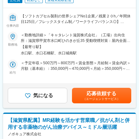
正社員
転勤なし
業種未経験歓迎
【ソフトカプセル製剤の世界シェアNo1企業／残業２０h／年間休
日125日／フレックスタイム制／ワークライフバランス◎】
仕事内容
★当社のポイント★
＜勤務地詳細＞「キャタレント滋賀株式会社」（工場）出向住
・グローバルにて80％以上のシェアを誇るソフトカプセル製剤の
所：滋賀県甲賀市水口町ひのきが丘35 受動喫煙対策：屋内全面禁
製造メーカー！
勤務地
煙変更の範囲：会社の定める事業所
【最寄り駅】
・外資ながらも、落ち着いた社風です
水口駅、水口石橋駅、水口城南駅
・治験薬の梱包ラベリングのビジネスで、社員数も右肩上がりに
増員中！
＜予定年収＞500万円～800万円＜賃金形態＞月給制＜賃金内訳＞
月額（基本給）：350,000円～470,000円＜月給＞350,000円～
【雇用元】
給与
470,000円＜昇給有無＞有＜残業手当＞有＜給与補足＞ご経験・
グループ会社「キャタレント滋賀株式会社」への在籍出向となり
スキルよって変動します。賃金はあくまでも目安の金額であり、
ます。
選考を通じて上下する可能性があります。月給(月額)は固定手当を
勤務地：〒528-0068 滋賀県甲賀市水口町ひのきが丘35
含めた表記です。
応募依頼する
事業内容：治験薬（臨床試験用医薬品）の包装・ラベリング
気になる
（エージェントサービス）
■業務概要：
本ポジションは、工場の施設管理を効果的かつ効率的に行い、会
社の要件および関連当局の規制に沿った総合的な施設サービスを
【滋賀県配属】MR経験を活かす営業職／抗がん剤と併
提供する役割を担います。施設設備およびユーティリティに関す
用する非薬物のがん治療デバイス～ミドル層活躍
る経験を活かして、トラブルシューティングや最適化を実施しま
す。
ノボキュア株式会社