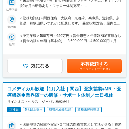
～未経験から安定×専門性の医療業界でキャリアを広げる！／入社
を行います。
変更の範囲：会社の定める業務
後2か月の研修あり・フォロー体制充実～
※宿泊を伴う国内出張あり。日本全国の大学病院・基幹病院および
仕事内容
【米国No.1CSO！日本だけでなく世界市場トップ級シェアの業界
学会等への出張があります。
大手企業で安定就業】
＜勤務地詳細＞関西住所：大阪府、京都府、兵庫県、滋賀県、奈
■担当製品：
良県、和歌山県いずれかに配属します。 受動喫煙対策：屋内全面
■ 仕事概要
担当製品である「オプチューン（Optune）」は、特定の悪性腫瘍
勤務地
禁煙変更の範囲：会社の定める事業所
未経験から、医療業界の専門職であるMR（医薬情報担当者）とし
（脳腫瘍の膠芽腫や非小細胞肺がんなどの固形癌）の細胞分裂
＜予定年収＞500万円～650万円＜賃金形態＞年俸制補足事項なし
てキャリアをスタートできるポジションです。
を、体に発生させた特殊な電場で阻害する在宅用の医療機器で
＜賃金内訳＞年額（基本給）：3,600,000円～4,500,000円＜月額
当社は製薬・医療機器メーカーの営業業務を担う
す。セラミック製の電極パッド（アレイ）を身体に貼り、持ち運
給与
＞300,000円～375,000円（12分割）＜昇給有無＞有＜残業手当＞
「CSO（Contract Sales Organization）」で、多くの未経験者が
び可能な本体から交流電場を送り続けることで腫瘍の増殖を抑え
有＜給与補足＞同社は年俸制になります。別途以下のような手当
MRとして活躍し、その後メーカー正社員へ転籍した実績も豊富で
ます。
があります。・プロジェクト賞与：会社及び個人業績により変
す。
同製品による治療は投薬治療や放射線治療と異なり、全身性の副
動・四半期一時金：10万円（四半期に1回、10万円程度支給）※た
2カ月の集中研修で業界の基礎から学べるため、医療業界が初めて
作用が少ないことが特徴で、5年生存率10%と言われる膠芽腫に対
応募依頼する
気になる
だし支給条件有。他、永続勤務報奨金（3年勤務5万円支給、5年
の方でも安心して挑戦できます。
して一定の有用性が実証されています。
（エージェントサービス）
勤務10万円…）ございます。賃金はあくまでも目安の金額であ
営業職ならではの「提案スキル」だけでなく、専門知識を持って
※2017年に保険収載が開始され、現在は膠芽腫（脳腫瘍）／切除
り、選考を通じて上下する可能性があります。月給(月額)は固定手
医師などに提案するため、市場では需要が高まり、希少性も増し
不能な進行・再発の非小細胞肺癌（NSCLC）に対して適応があり
当を含めた表記です。
ています。
ます。
コメディカル歓迎【1月入社｜関西】医療営業※MR・医
・MRとは
■入社後の流れ：
療機器◆業界随一の研修・サポート体制／土日祝休
主に医師や薬剤師等へ、担当製品の情報提供を行います。担当施
東京での2～3週間（予定）の研修を終えた後、現場でのOJT研修
サイネオス・ヘルス・ジャパン株式会社
設の患者様に応じた情報提供や、担当製品の処方後の情報収集を
となります。これまでMRの方に多くご入社頂いており、ミドル・
行います。
正社員
5名以上採用
職種未経験歓迎
業種未経験歓迎
シニア問わずご活躍いただいています。
※MRだけでなく、医療機器営業職としてアサインされる可能性も
ございます。
変更の範囲：会社の定める業務
～医療現場の経験を安定×専門性の医療営業として活かせる！将来