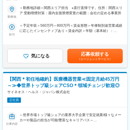
ランド！成長中の市場◇
※配属入社後に確定予定／ご希望や適性を考慮し、1つ目のプロジ
ェクトは製薬・医療機器メーカーのいずれかに配属します。
＜勤務地詳細＞関西エリア担当 ※直行直帰です。住所：関西エリ
■求人概要
配属後も知識とスキルアップのために様々な研修をご用意してい
ア 受動喫煙対策：屋内全面禁煙変更の範囲：会社の定める事業所
・動物医療分野で世界的な大手ブランドである同社にて、動物病
ます。
勤務地
院向け検査機器および関連サービスの提案営業をお任せ
＜予定年収＞560万円～800万円＜賃金形態＞年俸制別途営業成績
・京都・滋賀・大阪一部（枚方市など）・奈良一部（奈良市・生
■明確な評価制度／やりがいや努力がきちんと報われる報酬制度
に応じたインセンティブあり＜賃金内訳＞年額（基本給）：
駒市など）を中心とした担当制で、転勤無し・直行直帰・基本残
自身の成果や頑張りが客観的に評価され、年収に反映されます。
給与
4,700,000円～5,000,000円その他固定手当/月：50,000円＜月額＞
業無しで働ける
また、在籍年数が増えると永年勤続報奨金や四半期一時金などの
441,666円～466,666円（12分割）＜昇給有無＞有＜残業手当＞無
・手術立ち会いや緊急呼び出しもなく、営業活動に集中可能
手当もアップします。つまり、やりがいや努力がきちんと報われ
＜給与補足＞※給与は経験・能力を踏まえて決定※営業成績に応じ
・生命保険や住宅営業、自動車ディーラーなど異業界出身者も活
る報酬制度になっています。
たインセンティブあり基本給：470～500万＋営業手当：60万＋イ
躍中
応募依頼する
気になる
ンセンティブ（100％達成時に200万超／年）※実際に営業成績を
■豊富なキャリアプランとサポート体制
（エージェントサービス）
上げれば、インセンティブの額が上がる為、年収が1000万を超え
■具体的な業務内容
志向性やその時の環境に応じて「１つの領域で専門性を高める」
ている営業も複数名在籍。■昇給：年1回賃金はあくまでも目安の
＼院内シェア拡大（検査機器・検査サービスの切り替えや追加導
「幅広い疾患をカバーできるオールラウンダーになる」「本社部
金額であり、選考を通じて上下する可能性があります。月給(月額)
入）が主なミッション／
門（マネージャー、研修部門など）へのキャリアチェンジ」など
は固定手当を含めた表記です。
【関西＊初任地確約】医療機器営業≪固定月給45万円
・担当顧客は動物病院となり、約9割がクリニック規模です。決裁
幅広いキャリアプランがあります。
者は獣医師（院長）が中心です。
また、同社マネージャーのほとんどは、MRからキャリアをチェン
～≫◆世界トップ級シェアCSO＊領域チェンジ歓迎◎
・動物用検査機器（血液・尿・便など）や検査キット、消耗品、
ジしているメンバーです。担当マネージャーが定期的に面談を行
サイネオス・ヘルス・ジャパン株式会社
受託検査サービスの提案。訪問件数は5～7件程度/日。
い、分からないことや将来のキャリアに関してサポートします。
※完全な新規開拓はほぼなく、既存取引先への追加提案がメインで
正社員
す。2～3回の商談で顧客課題のヒアリング～クロージングまで行
変更の範囲：会社の定める業務
うことが重要です。
～世界市場トップ級シェアの業界大手企業で安定就業/様々なメー
カーや製品の担当が可能/豊富なキャリアパス～
■働き方
仕事内容
・社用車貸与の直行直帰スタイル