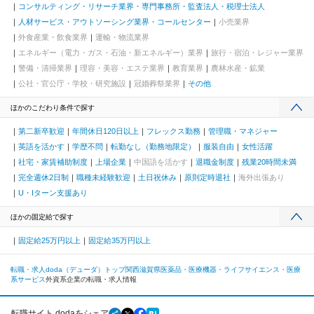
コンサルティング・リサーチ業界・専門事務所・監査法人・税理士法人
人材サービス・アウトソーシング業界・コールセンター
小売業界
外食産業・飲食業界
運輸・物流業界
エネルギー（電力・ガス・石油・新エネルギー）業界
旅行・宿泊・レジャー業界
警備・清掃業界
理容・美容・エステ業界
教育業界
農林水産・鉱業
公社・官公庁・学校・研究施設
冠婚葬祭業界
その他
ほかのこだわり条件で探す
第二新卒歓迎
年間休日120日以上
フレックス勤務
管理職・マネジャー
英語を活かす
学歴不問
転勤なし（勤務地限定）
服装自由
女性活躍
社宅・家賃補助制度
上場企業
中国語を活かす
退職金制度
残業20時間未満
完全週休2日制
職種未経験歓迎
土日祝休み
原則定時退社
海外出張あり
U・Iターン支援あり
ほかの固定給で探す
固定給25万円以上
固定給35万円以上
転職・求人doda（デューダ）トップ
関西
滋賀県
医薬品・医療機器・ライフサイエンス・医療
系サービス
外資系企業の転職・求人情報
転職サイト dodaをシェア