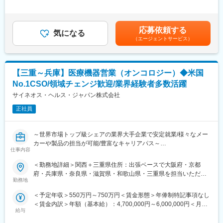
く、相手のニーズを引き出し、競合との優位性を示してクロージ
無＜給与補足＞3ヶ月に1度、四半期一時金あり(入社1年目は10万
ングするスキルが身につきます。
■働き方
円／回)。ー年収例ー820万円／入社6年目（月給58万円＋賞与＋
※詳細はプロジェクトにより異なります。
社用車を利用して自宅から病院へ直行直帰の働き方となるため、
手当）700万円／入社3年目（月給50万円＋賞与＋手当）550万円
柔軟にスケジュール調整が可能です。年間休日130日に加えて有
応募依頼する
気になる
／入社1年目（月給43万円＋賞与＋手当）賃金はあくまでも目安
■同社の魅力：
給取得もしやすく、年間140日ほど休んでいる方も多くいます。
（エージェントサービス）
の金額であり、選考を通じて上下する可能性があります。月給(月
（1）転居を伴う転勤が不要
額)は固定手当を含めた表記です。
一般的に医療系の営業職は全国転勤が発生しますが、同社では基
■将来的なキャリア：
本的に希望勤務地から転居がない範囲でアサイン先を決定しま
医療営業として専門性を磨き管理職を目指すのはもちろん、他事
【三重～兵庫】医療機器営業（オンコロジー）◆米国
す。
業部やグループ会社への異動実績も豊富にございます。（※病院の
（2）充実したサポート体制
経営コンサル、医薬品メーカーのマーケティング支援、人事担当
No.1CSO/領域チェンジ歓迎/業界経験者多数活躍
配属後は担当マネージャーが丁寧に支援します。日々の仕事の悩
者などの管理部門）
サイネオス・ヘルス・ジャパン株式会社
みや、キャリア形成の相談等、伴走者として活躍をサポートしま
営業経験を活かして様々なキャリアプランを実現できるのは、当
す。また知識・スキルレベルを上げるために様々な研修をご用意
正社員
社ならではの強みです。
しています。
（3）明確な評価制度
変更の範囲：会社の定める業務
～世界市場トップ級シェアの業界大手企業で安定就業/様々なメー
自身の成果や頑張りが客観的に評価され、年収に反映されます。
カーや製品の担当が可能/豊富なキャリアパス～
また、在籍年数が増えると永年勤続報奨金や四半期一時金などの
仕事内容
手当もアップします。つまり、やりがいや努力がきちんと報われ
■職務詳細：
る報酬制度になっています。
＜勤務地詳細＞関西＋三重県住所：出張ベースで大阪府・京都
・担当する医療機器に関して、医師等への情報提供や購入の提案
（4）柔軟なキャリア
府・兵庫県・奈良県・滋賀県・和歌山県・三重県を担当いただき
・販売代理店へのサポートや、協業関係の構築
入社後は希望や経験に応じたプロジェクトに配属します。そのプ
勤務地
ます 受動喫煙対策：屋内全面禁煙変更の範囲：会社の定める事業
※配属に関して
ロジェクトが気に入り、メーカーからオファーを受けた場合、メ
所
＜予定年収＞550万円～750万円＜賃金形態＞年俸制特記事項なし
面接ではこれまでのご経験や希望を伺い、希望条件に合致するプ
ーカーに転籍することも可能です。オファーや延長依頼があった
＜賃金内訳＞年額（基本給）：4,700,000円～6,000,000円＜月額
ロジェクトを提示します。この際、希望しない製品や領域があれ
としても、別のプロジェクトにチャレンジしたい場合は断ること
給与
＞391,666円～500,000円（12分割）＜昇給有無＞有＜残業手当＞
ば相談も可能です。
もできます。また、定期的な面談を通じて、その時々に応じたプ
無＜給与補足＞同社は年俸制になります。別途以下のような手当