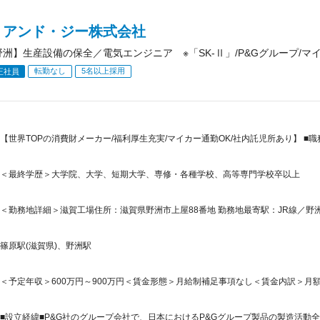
・アンド・ジー株式会社
野洲】生産設備の保全／電気エンジニア ※「SK-Ⅱ」/P&Gグループ/マ
転勤なし
5名以上採用
正社員
【世界TOPの消費財メーカー/福利厚生充実/マイカー通勤OK/社内託児所あり】 ■
＜最終学歴＞大学院、大学、短期大学、専修・各種学校、高等専門学校卒以上
＜勤務地詳細＞滋賀工場住所：滋賀県野洲市上屋88番地 勤務地最寄駅：JR線／野洲
篠原駅(滋賀県)、野洲駅
＜予定年収＞600万円～900万円＜賃金形態＞月給制補足事項なし＜賃金内訳＞月額（基本
■設立経緯■P&G社のグループ会社で、日本におけるP&Gグループ製品の製造活動全般