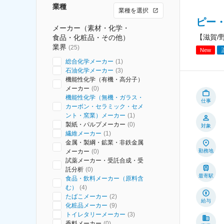
業種
業種を選択
ピー
メーカー（素材・化学・
【滋賀/
食品・化粧品・その他）
業界
(
25
)
New
総合化学メーカー
(
1
)
石油化学メーカー
(
3
)
機能性化学（有機・高分子）
メーカー
(
0
)
機能性化学（無機・ガラス・
仕事
カーボン・セラミック・セメ
ント・窯業）メーカー
(
1
)
製紙・パルプメーカー
(
0
)
対象
繊維メーカー
(
1
)
金属・製綱・鉱業・非鉄金属
メーカー
(
0
)
勤務地
試薬メーカー・受託合成・受
託分析
(
0
)
最寄駅
食品・飲料メーカー（原料含
む）
(
4
)
たばこメーカー
(
2
)
給与
化粧品メーカー
(
9
)
トイレタリーメーカー
(
3
)
香料メーカー
(
0
)