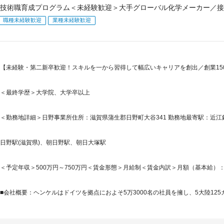
技術職育成プログラム＜未経験歓迎＞大手グローバル化学メーカー／接
職種未経験歓迎
業種未経験歓迎
【未経験・第二新卒歓迎！スキルを一から習得して幅広いキャリアを創出／創業15
＜最終学歴＞大学院、大学卒以上
＜勤務地詳細＞日野事業所住所：滋賀県蒲生郡日野町大谷341 勤務地最寄駅：近江鉄
日野駅(滋賀県)、朝日野駅、朝日大塚駅
＜予定年収＞500万円～750万円＜賃金形態＞月給制＜賃金内訳＞月額（基本給）：310,0
■会社概要：ヘンケルはドイツを拠点におよそ5万3000名の社員を擁し、5大陸125