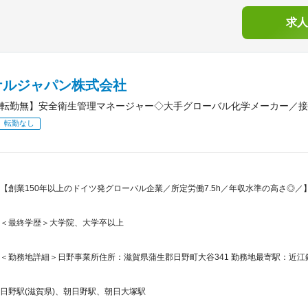
求人
ケルジャパン株式会社
転勤無】安全衛生管理マネージャー◇大手グローバル化学メーカー／接
転勤なし
【創業150年以上のドイツ発グローバル企業／所定労働7.5h／年収水準の高さ◎／
＜最終学歴＞大学院、大学卒以上
＜勤務地詳細＞日野事業所住所：滋賀県蒲生郡日野町大谷341 勤務地最寄駅：近江鉄
日野駅(滋賀県)、朝日野駅、朝日大塚駅