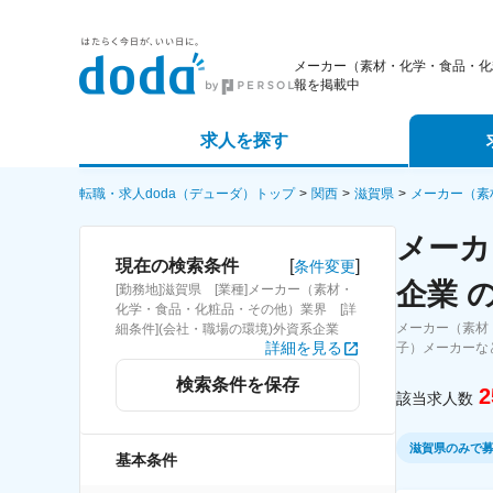
メーカー（素材・化学・食品・化
報を掲載中
求人を探す
詳細条件から探す
エージェ
転職・求人doda（デューダ）トップ
関西
滋賀県
メーカー（素
メーカ
新着求人から探す
スカウト
[
]
現在の検索条件
条件変更
企業 
[勤務地]滋賀県 [業種]メーカー（素材・
求人特集から探す
パートナ
化学・食品・化粧品・その他）業界 [詳
メーカー（素材
細条件](会社・職場の環境)外資系企業
詳細を見る
子）メーカーな
検索条件を保存
2
該当求人数
滋賀県のみで
基本条件