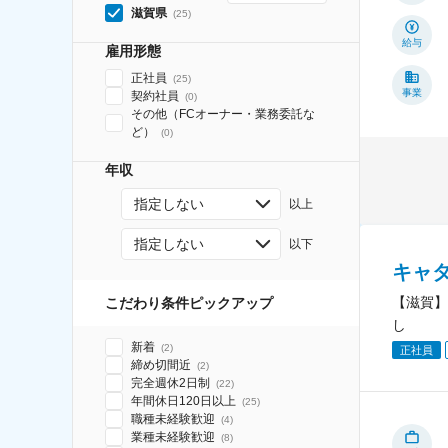
滋賀県
(
25
)
給与
雇用形態
正社員
(
25
)
事業
契約社員
(
0
)
その他（FCオーナー・業務委託な
ど）
(
0
)
年収
指定しない
以上
指定しない
以下
キャ
【滋賀】
こだわり条件ピックアップ
し
新着
(
2
)
正社員
締め切間近
(
2
)
完全週休2日制
(
22
)
年間休日120日以上
(
25
)
職種未経験歓迎
(
4
)
業種未経験歓迎
(
8
)