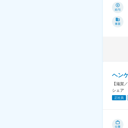
給与
事業
ヘン
【滋賀／
シェア
正社員
仕事