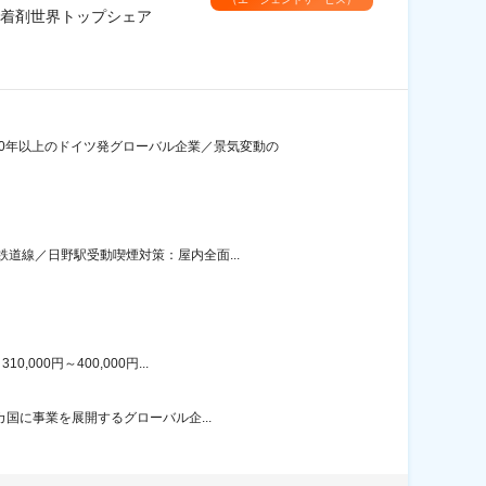
着剤世界トップシェア
0年以上のドイツ発グローバル企業／景気変動の
道線／日野駅受動喫煙対策：屋内全面...
00円～400,000円...
カ国に事業を展開するグローバル企...