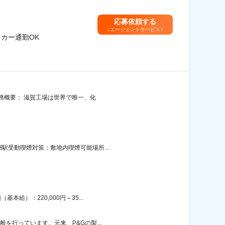
応募依頼する
（エージェントサービス）
イカー通勤OK
職務概要： 滋賀工場は世界で唯一、化
駅受動喫煙対策：敷地内喫煙可能場所...
給）：220,000円～35...
を行っています。元来、P&Gの製...