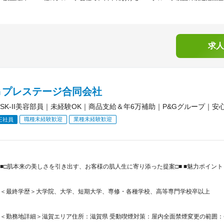
求人
Ｇプレステージ合同会社
SK-II美容部員｜未経験OK｜商品支給＆年6万補助｜P&Gグループ｜安
職種未経験歓迎
業種未経験歓迎
正社員
■□肌本来の美しさを引き出す、お客様の肌人生に寄り添った提案□■ ■魅力ポイン
＜最終学歴＞大学院、大学、短期大学、専修・各種学校、高等専門学校卒以上
＜勤務地詳細＞滋賀エリア住所：滋賀県 受動喫煙対策：屋内全面禁煙変更の範囲