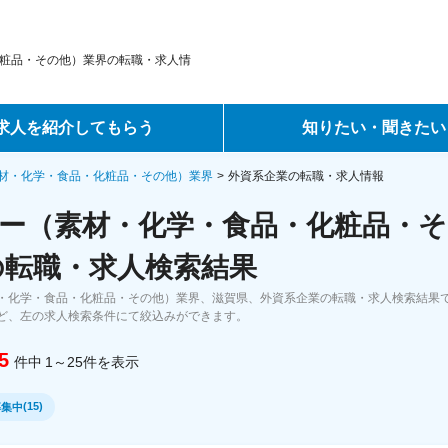
粧品・その他）業界の転職・求人情
求人を紹介してもらう
知りたい・聞きたい
ントサービス
転職ノウハウ
材・化学・食品・化粧品・その他）業界
外資系企業の転職・求人情報
ー（素材・化学・食品・化粧品・そ
サービス
データで見る転職
の転職・求人検索結果
ーエージェントサービス
コラム・インタビュー
・化学・食品・化粧品・その他）業界、滋賀県、外資系企業の転職・求人検索結果
ど、左の求人検索条件にて絞込みができます。
転職Q&A
5
件中
1～25
件
を表示
(
15
)
募集中