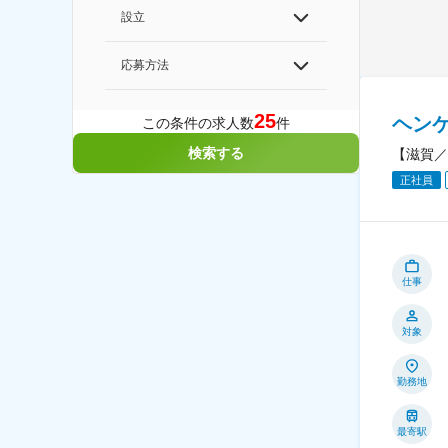
設立
応募方法
25
ヘン
この条件の求人数
件
検索する
【滋賀／
正社員
仕事
対象
勤務地
最寄駅