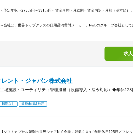
＜予定年収＞273万円～331万円＜賃金形態＞月給制＜賃金内訳＞月額（基本給）：226,9
～当社は、世界トップクラスの日用品消費財メーカー、P&Gのグループ会社として主力ブ
求人
タレント・ジャパン株式会社
工場施設・ユーティリティ管理担当（設備導入・法令対応）◆年休12
転勤なし
業種未経験歓迎
【ソフトカプセル製剤の世界シェアNo1企業／残業２０h／年間休日125日／フレ