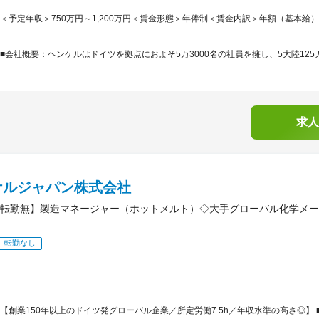
＜予定年収＞750万円～1,200万円＜賃金形態＞年俸制＜賃金内訳＞年額（基本給）：7,50
■会社概要：ヘンケルはドイツを拠点におよそ5万3000名の社員を擁し、5大陸125
求人
ケルジャパン株式会社
転勤無】製造マネージャー（ホットメルト）◇大手グローバル化学メー
転勤なし
【創業150年以上のドイツ発グローバル企業／所定労働7.5h／年収水準の高さ◎】