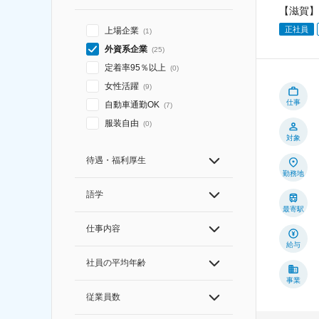
【滋賀】
正社員
上場企業
(
1
)
外資系企業
(
25
)
定着率95％以上
(
0
)
女性活躍
(
9
)
仕事
自動車通勤OK
(
7
)
服装自由
(
0
)
対象
待遇・福利厚生
勤務地
語学
最寄駅
仕事内容
給与
社員の平均年齢
事業
従業員数