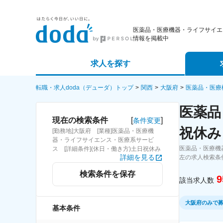
医薬品・医療機器・ライフサイエ
情報を掲載中
求人を探す
詳細条件から探す
エージェ
転職・求人doda（デューダ）トップ
関西
大阪府
医薬品・医療
医薬品
新着求人から探す
スカウト
[
]
現在の検索条件
条件変更
祝休み
[勤務地]大阪府 [業種]医薬品・医療機
求人特集から探す
パートナ
器・ライフサイエンス・医療系サービ
医薬品・医療機
ス [詳細条件](休日・働き方)土日祝休み
詳細を見る
左の求人検索条
検索条件を保存
9
該当求人数
大阪府のみで
基本条件