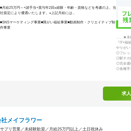
■月給25万円～+諸手当+賞与年2回※経験・年齢・資格などを考慮の上、当
社規定により優遇いたします。※上記月給には...
■SNSマーケティング事業■障がい福祉事業■動画制作・クリエイティブ制
作事業
……★未
『IT×
やりがい
◎フレッ
◎駅チカ
◎完全週
◎各種手
求人
会社メイフラワー
サプリ営業／未経験歓迎／月給25万円以上／土日祝休み