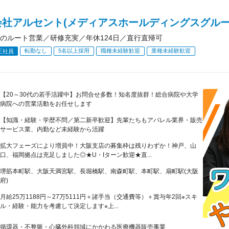
会社アルセント(メディアスホールディングスグルー
のルート営業／研修充実／年休124日／直行直帰可
転勤なし
5名以上採用
職種未経験歓迎
業種未経験歓迎
正社員
【20～30代の若手活躍中】お問合せ多数！知名度抜群！総合病院や大学
病院への営業活動をお任せします
【知識・経験・学歴不問／第二新卒歓迎】先輩たちもアパレル業界・販売
サービス業、内勤など未経験から活躍
拡大フェーズにより増員中！大阪支店の募集枠は残りわずか！神戸、山
口、福岡拠点は充足しました◎★U・Iターン歓迎★直...
堺筋本町駅、大阪天満宮駅、長堀橋駅、南森町駅、本町駅、扇町駅(大阪
府)
月給25万1188円～27万5111円＋諸手当（交通費等）＋賞与年2回※スキ
ル・経験・能力を考慮して決定します※上...
循環器・不整脈・心臓外科領域にかかわる医療機器販売事業