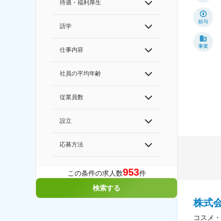
待遇・福利厚生
給与
語学
事業
仕事内容
社員の平均年齢
従業員数
設立
応募方法
953
この条件の求人数
件
検索する
株式
コスメ・