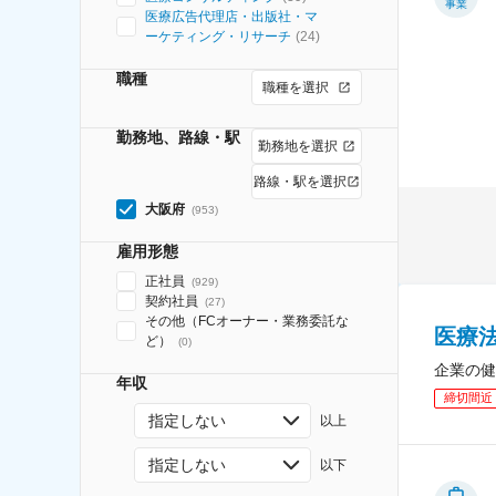
事業
医療広告代理店・出版社・マ
ーケティング・リサーチ
(
24
)
職種
職種を選択
勤務地、路線・駅
勤務地を選択
路線・駅を選択
大阪府
(
953
)
雇用形態
正社員
(
929
)
契約社員
(
27
)
その他（FCオーナー・業務委託な
医療
ど）
(
0
)
企業の健
年収
締切間近
指定しない
以上
指定しない
以下