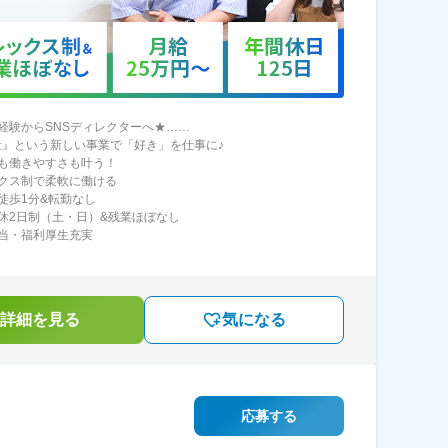
経験からSNSディレクターへ★……
福祉』という新しい事業で「好き」を仕事に♪
も働きやすさも叶う！
クス制で柔軟に働ける
徒歩1分&転勤なし
休2日制（土・日）&残業ほぼなし
当・福利厚生充実
詳細を見る
気になる
応募する