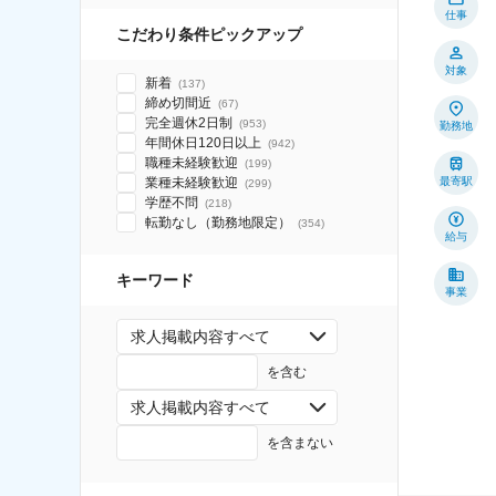
仕事
こだわり条件ピックアップ
対象
新着
(
137
)
締め切間近
(
67
)
完全週休2日制
(
953
)
勤務地
年間休日120日以上
(
942
)
職種未経験歓迎
(
199
)
業種未経験歓迎
最寄駅
(
299
)
学歴不問
(
218
)
転勤なし（勤務地限定）
(
354
)
給与
キーワード
事業
求人掲載内容すべて
を含む
求人掲載内容すべて
を含まない