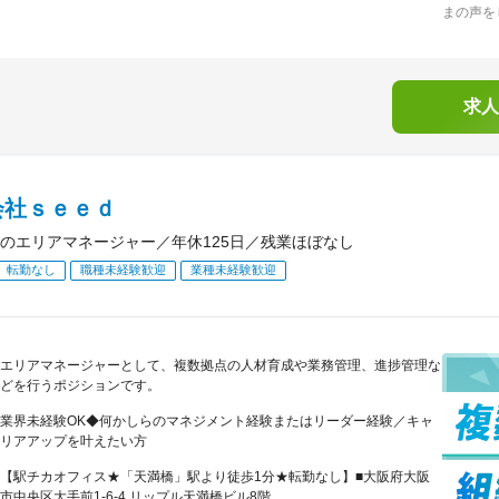
まの声を
求人
会社ｓｅｅｄ
のエリアマネージャー／年休125日／残業ほぼなし
転勤なし
職種未経験歓迎
業種未経験歓迎
エリアマネージャーとして、複数拠点の人材育成や業務管理、進捗管理な
どを行うポジションです。
業界未経験OK◆何かしらのマネジメント経験またはリーダー経験／キャ
リアアップを叶えたい方
【駅チカオフィス★「天満橋」駅より徒歩1分★転勤なし】■大阪府大阪
市中央区大手前1-6-4 リップル天満橋ビル8階...