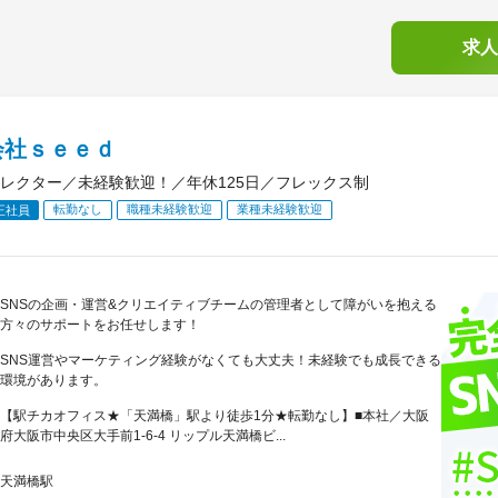
求人
会社ｓｅｅｄ
ィレクター／未経験歓迎！／年休125日／フレックス制
転勤なし
職種未経験歓迎
業種未経験歓迎
正社員
SNSの企画・運営&クリエイティブチームの管理者として障がいを抱える
方々のサポートをお任せします！
SNS運営やマーケティング経験がなくても大丈夫！未経験でも成長できる
環境があります。
【駅チカオフィス★「天満橋」駅より徒歩1分★転勤なし】■本社／大阪
府大阪市中央区大手前1-6-4 リップル天満橋ビ...
天満橋駅