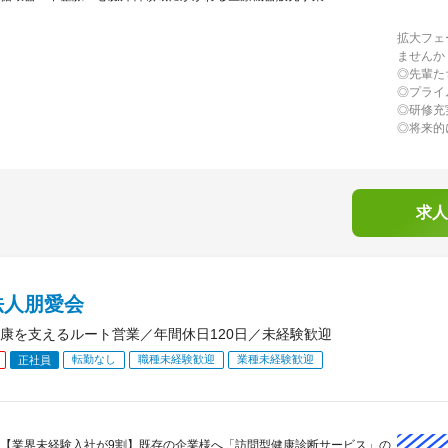
拡大フェ
ませんか
◎先輩た
◎プライ
◎研修充
◎将来的
求人
法人朋愛会
康を支えるルート営業／年間休日120日／未経験歓迎
転勤なし
職種未経験歓迎
業種未経験歓迎
正社員
【業界未経験入社が9割】既存の企業様へ「訪問型健康診断サービス」の