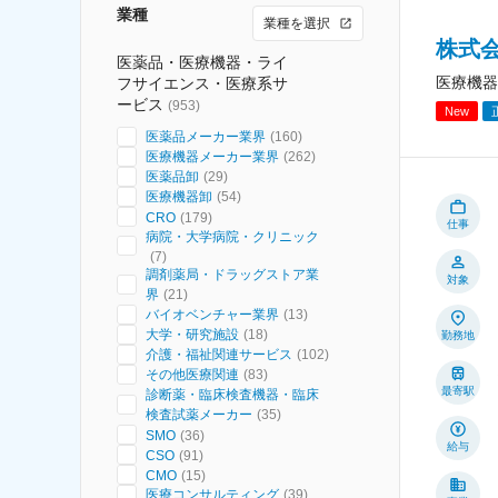
業種
業種を選択
株式
医薬品・医療機器・ライ
医療機器
フサイエンス・医療系サ
ービス
(
953
)
New
医薬品メーカー業界
(
160
)
医療機器メーカー業界
(
262
)
医薬品卸
(
29
)
医療機器卸
(
54
)
CRO
(
179
)
仕事
病院・大学病院・クリニック
(
7
)
調剤薬局・ドラッグストア業
対象
界
(
21
)
バイオベンチャー業界
(
13
)
大学・研究施設
(
18
)
勤務地
介護・福祉関連サービス
(
102
)
その他医療関連
(
83
)
最寄駅
診断薬・臨床検査機器・臨床
検査試薬メーカー
(
35
)
SMO
(
36
)
給与
CSO
(
91
)
CMO
(
15
)
医療コンサルティング
(
39
)