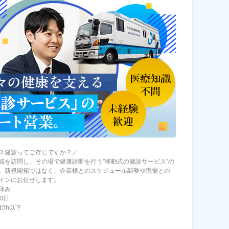
ス健診ってご存じですか？／
域を訪問し、その場で健康診断を行う"移動式の健診サービス"の
。新規開拓ではなく、企業様とのスケジュール調整や現場との
インにお任せします。
休み
0日
15h以下