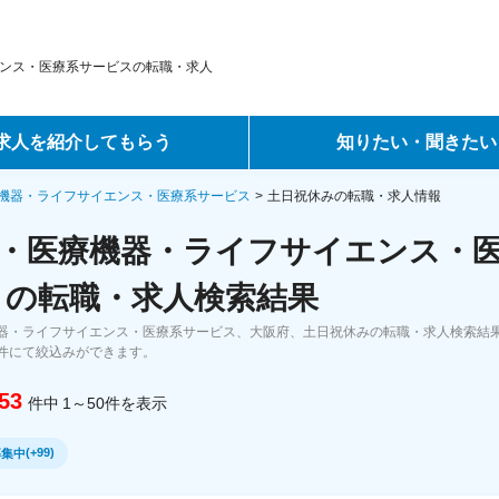
ンス・医療系サービスの転職・求人
求人を紹介してもらう
知りたい・聞きたい
ントサービス
転職ノウハウ
機器・ライフサイエンス・医療系サービス
土日祝休みの転職・求人情報
・医療機器・ライフサイエンス・
サービス
データで見る転職
 の転職・求人検索結果
ーエージェントサービス
コラム・インタビュー
器・ライフサイエンス・医療系サービス、大阪府、土日祝休みの転職・求人検索結
件にて絞込みができます。
転職Q&A
53
件中
1～50
件
を表示
(
+99
)
募集中