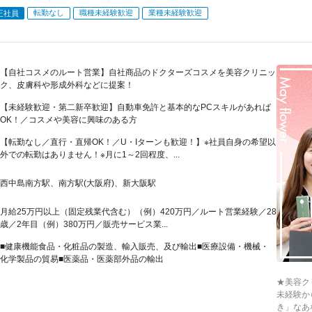
転勤なし
職種未経験歓迎
業種未経験歓迎
正社員
【自社コスメのルート営業】自社商品のドクターズコスメを美容クリニッ
ク、皮膚科や形成外科などに提案！
【未経験歓迎・第二新卒歓迎】自動車免許と基本的なPCスキルがあれば
OK！／コスメや美容に興味のある方
【転勤なし／直行・直帰OK！／U・Iターンも歓迎！】※社員自身の希望以
外での転勤はありません！※月に1～2回程度、...
西中島南方駅、南方駅(大阪府)、新大阪駅
月給25万円以上（固定残業代含む）（例）420万円／ルート営業経験／28
歳／2年目（例）380万円／販売サービス業...
■健康機能食品・化粧品の製造、輸入販売、及び輸出■医療設備・機械・
化学製品の貿易■医薬品・医薬部外品の輸出
★美容ク
未経験か
き」なあ