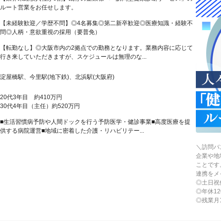
ルート営業をお任せします。
【未経験歓迎／学歴不問】◎4名募集◎第二新卒歓迎◎医療知識・経験不
問◎人柄・意欲重視の採用（要普免）
【転勤なし】◎大阪市内の2拠点での勤務となります。業務内容に応じて
行き来していただきますが、スケジュールは無理のな...
淀屋橋駅、今里駅(地下鉄)、北浜駅(大阪府)
20代3年目 約410万円
30代4年目（主任）約520万円
■生活習慣病予防や人間ドックを行う予防医学・健診事業■高度医療を提
供する病院運営■地域に密着した介護・リハビリテー...
＼訪問バ
企業や地
ことです
連携をメ
◎土日祝
◎年休12
◎残業月