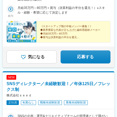
月給35万円～80万円＋賞与（決算利益の半分を還元！）※スキ
ル・経験・希望に応じて決定します
給与
《スタートアップ期の中核メンバー募集！》
◆業界豊富な代表が立ち上げた歯科用器材メーカー
◆月給35万円～80万円
◆賞与は決算利益の半分を還元
◆部門長や経営層への昇格も可能
◆土日祝休み、長期連休あり
◆残業平均月20h程度
気になる
応募する
NEW
SNSディレクター／未経験歓迎！／年休125日／フレッ
クス制
株式会社ｓｅｅｄ
正社員
転勤なし
職種未経験歓迎
業種未経験歓迎
SNSの企画・運営&クリエイティブチームの管理者として障がい