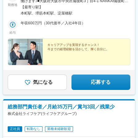
働けます♪■大阪府大阪市中央区備後町3丁目4-1 NANKAI備後町ビ
勤務地
ル2階・大阪メトロ御堂筋本線「本町駅」より徒歩3分・大阪メト
【最寄り駅】
ロ中央線「堺筋本町駅」より徒歩5分※受動喫煙対策：屋内全面禁
本町駅、堺筋本町駅、淀屋橋駅
煙
年収600万円（30代後半／入社4年目）
給与
キャリアアップを実現するチャンス！
今までの経理経験を活かして、輝く自分に。
気になる
応募する
総務部門責任者／月給35万円／賞与3回／残業少
株式会社ライフケア(ライフケアグループ)
正社員
転勤なし
業種未経験歓迎