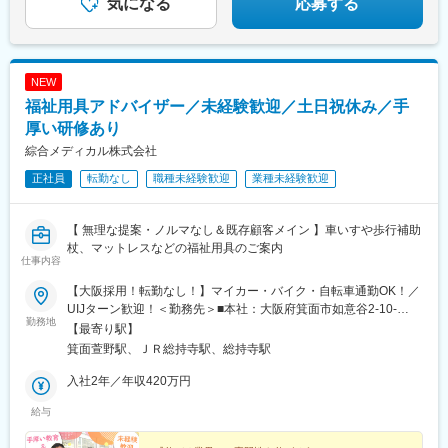
気になる
応募する
NEW
福祉用具アドバイザー／未経験歓迎／土日祝休み／手
厚い研修あり
綜合メディカル株式会社
正社員
転勤なし
職種未経験歓迎
業種未経験歓迎
【 無理な提案・ノルマなし＆既存顧客メイン 】車いすや歩行補助
杖、マットレスなどの福祉用具のご案内
仕事内容
【大阪採用！転勤なし！】マイカー・バイク・自転車通勤OK！／
UIJターン歓迎！＜勤務先＞■本社：大阪府箕面市如意谷2-10-
勤務地
35（駐車場・駐輪場完備）
【最寄り駅】
箕面萱野駅、ＪＲ総持寺駅、総持寺駅
入社2年／年収420万円
給与