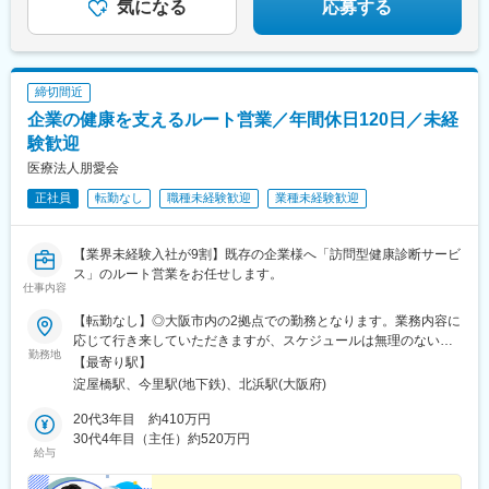
気になる
応募する
締切間近
企業の健康を支えるルート営業／年間休日120日／未経
験歓迎
医療法人朋愛会
正社員
転勤なし
職種未経験歓迎
業種未経験歓迎
【業界未経験入社が9割】既存の企業様へ「訪問型健康診断サービ
ス」のルート営業をお任せします。
仕事内容
【転勤なし】◎大阪市内の2拠点での勤務となります。業務内容に
応じて行き来していただきますが、スケジュールは無理のない範
勤務地
囲で調整しています。■医療法人朋愛会 健診・医療部 本部大阪府
【最寄り駅】
大阪市中央区平野町3-4-14 大阪TKビルディング7階＜アクセス＞
淀屋橋駅、今里駅(地下鉄)、北浜駅(大阪府)
大阪メトロ御堂筋線「淀屋橋駅」11番出口 徒歩2分■医療法人朋愛
会 訪問健診課 事務所大阪府大阪市東成区大今里1-26-4 カトレヤ
20代3年目 約410万円
事務所＜アクセス＞大阪メトロ千日前線、今里筋線「今里駅」7番
30代4年目（主任）約520万円
給与
出口 徒歩7分受動喫煙対策：敷地内禁煙