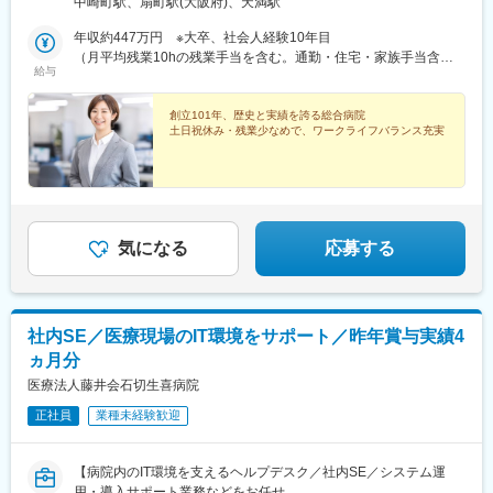
中崎町駅、扇町駅(大阪府)、天満駅
年収約447万円 ※大卒、社会人経験10年目
（月平均残業10hの残業手当を含む。通勤・住宅・家族手当含ま
給与
ない）
創立101年、歴史と実績を誇る総合病院
土日祝休み・残業少なめで、ワークライフバランス充実
気になる
応募する
社内SE／医療現場のIT環境をサポート／昨年賞与実績4
ヵ月分
医療法人藤井会石切生喜病院
正社員
業種未経験歓迎
【病院内のIT環境を支えるヘルプデスク／社内SE／システム運
用・導入サポート業務などをお任せ。