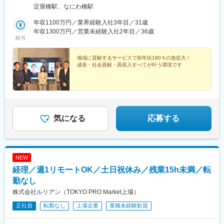
淀屋橋駅、なにわ橋駅
年収1100万円／業界経験入社3年目／31歳
年収1300万円／営業未経験入社2年目／36歳
給与
地域に貢献するサービスで前年比180％の急拡大！
成長・社会貢献・高収入すべてが叶う環境です
気になる
応募する
NEW
経理／週1リモートOK／土日祝休み／残業15h未満／転
勤なし
株式会社ルリアン（TOKYO PRO Market上場）
正社員
転勤なし
上場企業
業種未経験歓迎