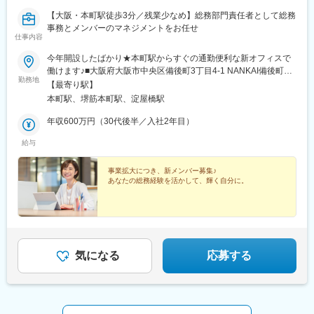
【大阪・本町駅徒歩3分／残業少なめ】総務部門責任者として総務
事務とメンバーのマネジメントをお任せ
仕事内容
今年開設したばかり★本町駅からすぐの通勤便利な新オフィスで
働けます♪■大阪府大阪市中央区備後町3丁目4-1 NANKAI備後町ビ
勤務地
ル2階・大阪メトロ御堂筋本線「本町駅」より徒歩3分・大阪メト
【最寄り駅】
ロ中央線「堺筋本町駅」より徒歩5分※受動喫煙対策：屋内全面禁
本町駅、堺筋本町駅、淀屋橋駅
煙
年収600万円（30代後半／入社2年目）
給与
事業拡大につき、新メンバー募集♪
あなたの総務経験を活かして、輝く自分に。
気になる
応募する