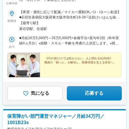
仕事内容
【希望・適性に応じて配属／マイカー通勤OK／U・Iターン歓迎】
■石切生喜病院大阪府東大阪市弥生町18-28└近鉄けいはんな線
勤務地
「新石切駅」から徒歩8分└近鉄奈良線「東花園駅」から送迎バス
【最寄り駅】
5分■大東中央病院大阪府大東市大野2-1-11└JR学研都市線「住道
新石切駅、住道駅
駅」から徒歩7分└JR「野崎駅」、近鉄「吉田駅」からは病院循環
バスが運行しています。◎車・バイク・自転車通勤OK（駐車場あ
■月給26万5,000円～35万5,000円+各種手当+賞与年2回（昨年実
り／規定による）※規定による交通費を支給します。※駐車場完備
績4ヵ月分）※経験・スキル・年齢を考慮の上決定します。※残業
給与
（車・バイク通勤の場合は別途駐車料金が必要となります）◎転
手当は別途全額支給します。
勤ほぼなし（大阪・奈良のみで人事異動の可能性あり）
《PCの前だけでは終わらない。人と関わる社内SE》
職員の「困った」を解決し、医療現場を支える存在へ。
気になる
応募する
保育障がい部門運営マネジャー／月給34万円／
1001B23s
株式会社ライフケア(ライフケアグループ)