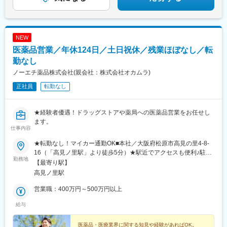
NEW
医薬品営業／年休124日／土日祝休／残業ほぼなし／転
勤なし
ノーエチ薬品株式会社(親会社：株式会社オカムラ)
正社員
転勤なし
★経験者優遇！ドラッグストアや薬局への医薬品営業をお任せし
ます。
仕事内容
★転勤なし！マイカー通勤OK■本社／大阪府松原市高見の里4-8-
16（「高見ノ里駅」より徒歩5分）★駅近でアクセスも便利♪駐車
勤務地
場も空きがあるので、自動車通勤も可能。徒歩や自転車で通いた
【最寄り駅】
い方も大歓迎です♪※受動喫煙対策：屋内禁煙
高見ノ里駅
営業職：400万円～500万円以上
給与
医薬品・医療業界に関する知見や経験があればOK。