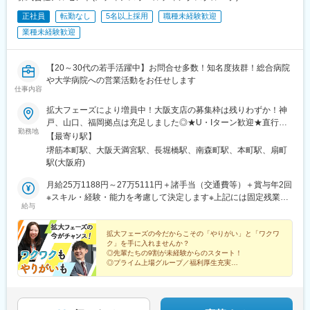
正社員
転勤なし
5名以上採用
職種未経験歓迎
業種未経験歓迎
【20～30代の若手活躍中】お問合せ多数！知名度抜群！総合病院
や大学病院への営業活動をお任せします
仕事内容
拡大フェーズにより増員中！大阪支店の募集枠は残りわずか！神
戸、山口、福岡拠点は充足しました◎★U・Iターン歓迎★直行直
勤務地
帰OK■大阪支店大阪府大阪市中央区久太郎町2-2-7 山口興産筋ビ
【最寄り駅】
ル3階※2026年8月10日(月)より移転予定住所：大阪府大阪市北区
堺筋本町駅、大阪天満宮駅、長堀橋駅、南森町駅、本町駅、扇町
東天満２丁目※受動喫煙対策：屋内禁煙
駅(大阪府)
月給25万1188円～27万5111円＋諸手当（交通費等）＋賞与年2回
※スキル・経験・能力を考慮して決定します※上記には固定残業代
給与
（営業手当）を含みます※時間外労働の有無に関わらず25時間分
を、月4万1188円～4万5111円支給※上記を超える時間外労働分は
追加で支給＜年収例＞年収370万円～年収410万円（1年目）年収
拡大フェーズの今だからこその「やりがい」と「ワクワ
ク」を手に入れませんか？
480万円～年収530万円（5年目）年収580万円以上（10年目）
◎先輩たちの9割が未経験からのスタート！
◎プライム上場グループ／福利厚生充実
◎研修充実／働きながら学べる環境
◎将来的にポストも目指せる／裁量ある働き方を実現