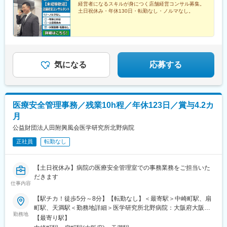
経営者になるスキルが身につく店舗経営コンサル募集。
土日祝休み・年休130日・転勤なし・ノルマなし。
気になる
応募する
医療安全管理事務／残業10h程／年休123日／賞与4.2カ
月
公益財団法人田附興風会医学研究所北野病院
正社員
転勤なし
【土日祝休み】病院の医療安全管理室での事務業務をご担当いた
だきます
仕事内容
【駅チカ！徒歩5分～8分】【転勤なし】＜最寄駅＞中崎町駅、扇
町駅、天満駅＜勤務地詳細＞医学研究所北野病院：大阪府大阪市
勤務地
北区扇町2丁目4番20号※受動喫煙対策：敷地内全面禁煙
【最寄り駅】