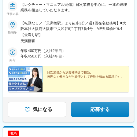
【レクチャー・マニュアル完備】日次業務を中心に、一連の経理
業務を担当していただきます。
仕事内容
【転勤なし／「天満橋駅」より徒歩3分／週1回在宅勤務可】■大
阪本社大阪府大阪市中央区谷町1丁目7番4号 MF天満橋ビル4
勤務地
階・京阪本線・大阪メトロ谷町線「天満橋駅」より徒歩3分※受動
【最寄り駅】
喫煙対策：あり
天満橋駅
年収400万円（入社2年目）
年収450万円（入社4年目）
給与
日次業務から決算補助まで担当。
無理なく働きながら経理として経験を積める環境です。
気になる
応募する
NEW