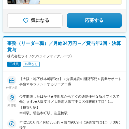
気になる
応募する
事務（リーダー職）／月給34万円～／賞与年2回・決算
賞与
株式会社ライフケア(ライフケアグループ)
正社員
転勤なし
【大阪・地下鉄本町駅3分】＜介護施設の開発部門＞営業サポート
事務マネジメントするリーダー職
仕事内容
今年開設したばかり★本町駅からすぐの通勤便利な新オフィスで
働けます♪■大阪支社／大阪府大阪市中央区備後町3丁目4-1
勤務地
NANKAI備後町ビル2階・大阪メトロ御堂筋本線「本町駅」より徒
【最寄り駅】
歩3分・大阪メトロ中央線「堺筋本町駅」より徒歩5分※受動喫煙
本町駅、堺筋本町駅、淀屋橋駅
対策：屋内全面禁煙※転居を伴う転勤なし
年収510万円／月給35万円＋賞与90万円（決算賞与含む）／30代
後半