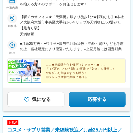
を抱える方々のサポートをお任せします！
仕事内容
【駅チカオフィス★「天満橋」駅より徒歩1分★転勤なし】■本社
／大阪府大阪市中央区大手前1-6-4 リップル天満橋ビル8階※バイ
勤務地
ク・自転車通勤相談可〈アクセス〉・京阪・大阪メトロ「天満
【最寄り駅】
橋」駅より徒歩1分・大阪メトロ「谷町四丁目」駅より徒歩7分
天満橋駅
■月給25万円～+諸手当+賞与年2回※経験・年齢・資格などを考慮
の上、当社規定により優遇いたします。※上記月給には固定残業代
給与
（15時間分／26,300円～）を含みます。※超過分は別途支給いた
します。
……★未経験からSNSディレクターへ★……
『IT×福祉』という新しい事業で「好き」を仕事に♪
やりがいも働きやすさも叶う！
◎フレックス制で柔軟に働ける
◎駅チカ徒歩1分&転勤なし
◎完全週休2日制（土・日）&残業ほぼなし
◎各種手当・福利厚生充実
気になる
応募する
NEW
コスメ・サプリ営業／未経験歓迎／月給25万円以上／