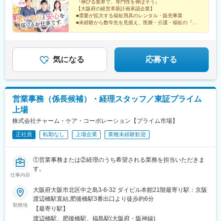
『伸びる業界で、専門性を伸ばそう』
【大阪府の経営革新計画承認企業】
■需要が拡大する福祉用具のレンタル・販売事業
■未経験から数年先を見据え、医療・介護・福祉の『専
門性』を深めていける
■ノルマより『1人ひとりとのつながり』を大切にする会
社です
気になる
応募する
営業事務（係長候補）・経理スタッフ／東証プライム
上場
株式会社チャーム・ケア・コーポレーション【プライム市場】
正社員
転勤なし
上場企業
業種未経験歓迎
①営業事務または②経理のうち希望される業務を担当いただきま
す。
仕事内容
大阪府大阪市北区中之島3-6-32 ダイビル本館21階最寄り駅：京阪
渡辺橋駅直結,肥後橋駅3番出口より徒歩約6分
勤務地
【最寄り駅】
渡辺橋駅、肥後橋駅、福島駅(大阪府・阪神線)