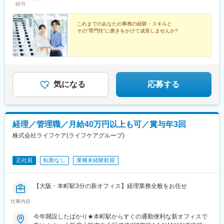
給与
これまでのあなたの事務の経験・スキルと
その”専門性”に磨きをかけて成長しませんか?
気になる
応募する
経理／管理職／月給40万円以上も可／賞与年3回
株式会社ライフケア(ライフケアグループ)
正社員
転勤なし
業種未経験歓迎
【大阪・本町駅3分の新オフィス】経理業務全般をお任せ
仕事内容
今年開設したばかり★本町駅からすぐの通勤便利な新オフィスで