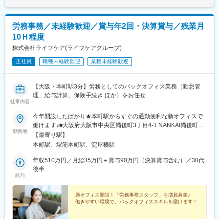
労務事務／未経験歓迎／賞与年2回・決算賞与／残業月
10Ｈ程度
株式会社ライフケア(ライフケアグループ)
正社員
職種未経験歓迎
業種未経験歓迎
【大阪・本町駅3分】労務としてのバックオフィス業務（勤怠管
理、給与計算、保険手続き ほか）をお任せ
仕事内容
今年開設したばかり★本町駅からすぐの通勤便利な新オフィスで
働けます♪■大阪府大阪市中央区備後町3丁目4-1 NANKAI備後町ビ
勤務地
ル2階・大阪メトロ御堂筋本線「本町駅」より徒歩3分・大阪メト
【最寄り駅】
ロ中央線「堺筋本町駅」より徒歩5分※受動喫煙対策：屋内全面禁
本町駅、堺筋本町駅、淀屋橋駅
煙
年収510万円／月給35万円＋賞与90万円（決算賞与含む）／30代
後半
給与
新オフィス開設！「労務事務スタッフ」を増員募集♪
働きやすい環境で、バックオフィススキルを磨けます！