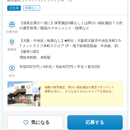
正社員
転勤なし
【成長企業の一員に】保育施設4園もしくは障がい福祉施設７カ所
の運営管理／職員のマネジメント・指導など
仕事内容
【大阪・中央区／転勤なし】■本社：大阪府大阪市中央区本町2-5-
7 メットライフ本町スクエア 1F・地下鉄御堂筋線、中央線、四つ
勤務地
橋線「堺筋本町駅」徒歩3分・堺筋線、中央線「本町駅」徒歩4分
【最寄り駅】
※受動喫煙対策：屋内全面禁煙
堺筋本町駅、本町駅
年収650万円／4年目／月給40万円＋手当＋賞与2回
給与
複数の保育施設、障がい福祉施設の運営マネジメント
経験を活かし、さらなるスキルとキャリアを高める。
気になる
応募する