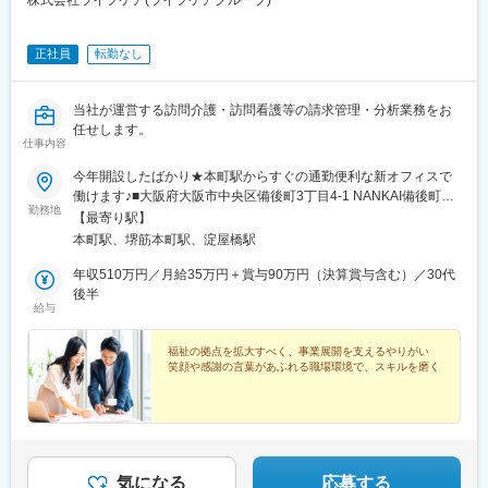
正社員
転勤なし
当社が運営する訪問介護・訪問看護等の請求管理・分析業務をお
任せします。
仕事内容
今年開設したばかり★本町駅からすぐの通勤便利な新オフィスで
働けます♪■大阪府大阪市中央区備後町3丁目4-1 NANKAI備後町ビ
勤務地
ル2階・大阪メトロ御堂筋本線「本町駅」より徒歩3分・大阪メト
【最寄り駅】
ロ中央線「堺筋本町駅」より徒歩5分※受動喫煙対策：屋内全面禁
本町駅、堺筋本町駅、淀屋橋駅
煙
年収510万円／月給35万円＋賞与90万円（決算賞与含む）／30代
後半
給与
福祉の拠点を拡大すべく、事業展開を支えるやりがい
笑顔や感謝の言葉があふれる職場環境で、スキルを磨く
気になる
応募する