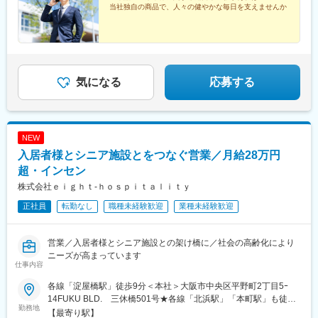
当社独自の商品で、人々の健やかな毎日を支えませんか
気になる
応募する
NEW
入居者様とシニア施設とをつなぐ営業／月給28万円
超・インセン
株式会社ｅｉｇｈｔ‐ｈｏｓｐｉｔａｌｉｔｙ
正社員
転勤なし
職種未経験歓迎
業種未経験歓迎
営業／入居者様とシニア施設との架け橋に／社会の高齢化により
ニーズが高まっています
仕事内容
各線「淀屋橋駅」徒歩9分＜本社＞大阪市中央区平野町2丁目5ｰ
14FUKU BLD. 三休橋501号★各線「北浜駅」「本町駅」も徒歩
勤務地
圏内★転勤はありません★直行直帰OKで効率的に動けます
【最寄り駅】