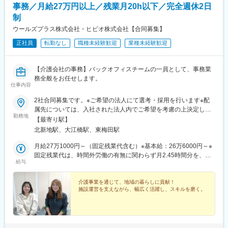
事務／月給27万円以上／残業月20h以下／完全週休2日
制
ウールズプラス株式会社・ヒビオ株式会社【合同募集】
正社員
転勤なし
職種未経験歓迎
業種未経験歓迎
【介護会社の事務】バックオフィスチームの一員として、事務業
務全般をお任せします。
仕事内容
2社合同募集です。※ご希望の法人にて選考・採用を行います※配
属先については、入社された法人内でご希望を考慮の上決定しま
勤務地
す大阪府大阪市北区西天満2-10-2 幸田ビル5階※ウールズプラス株
【最寄り駅】
式会社、ヒビオ株式会社ともに上記住所での勤務となります※オフ
北新地駅、大江橋駅、東梅田駅
ィス内禁煙＜各社共通＞
月給27万1000円～（固定残業代含む）※基本給：26万6000円～※
固定残業代は、時間外労働の有無に関わらず月2.45時間分を、一
給与
律5000円支給※上記を超える時間外労働分は追加で支給＜各社共
通＞
介護事業を通じて、地域の暮らしに貢献！
施設運営を支えながら、幅広く活躍し、スキルを磨く。