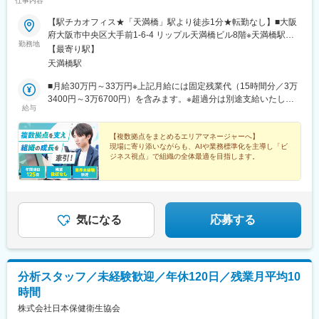
仕事内容
【駅チカオフィス★「天満橋」駅より徒歩1分★転勤なし】■大阪
府大阪市中央区大手前1-6-4 リップル天満橋ビル8階※天満橋駅周
勤務地
辺の他事業所への異動あり〈アクセス〉・京阪・大阪メトロ「天
【最寄り駅】
満橋」駅より徒歩1分・大阪メトロ「谷町四丁目」駅より徒歩7分
天満橋駅
◎バイク・自転車通勤相談可
■月給30万円～33万円※上記月給には固定残業代（15時間分／3万
3400円～3万6700円）を含みます。※超過分は別途支給いたしま
給与
す。
【複数拠点をまとめるエリアマネージャーへ】
現場に寄り添いながらも、AIや業務標準化を主導し「ビ
ジネス視点」で組織の全体最適を目指します。
＃マネジメント・リーダー経験を活かす
＃業界未経験歓迎
＃年休125日
＃残業ほぼなし
気になる
応募する
分析スタッフ／未経験歓迎／年休120日／残業月平均10
時間
株式会社日本保健衛生協会