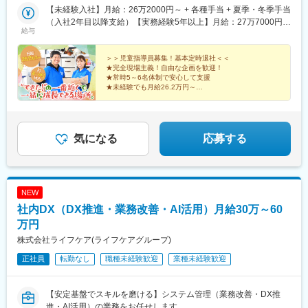
ら大阪府松原市小川1-12-16■ライズ児童デイサービスひらのの家
【未経験入社】月給：26万2000円～ + 各種手当 + 夏季・冬季手当
大阪府大阪市平野区長吉出戸6-15-20 メゾンドール1F※U・Iターン
（入社2年目以降支給）【実務経験5年以上】月給：27万7000円～
給与
歓迎！※受動喫煙対策：施設内分煙
+ 各種手当 + 夏季・冬季手当（経験者 / 実務経験5年）※管理者：
月給33万2,000円～ 児発管（児童発達支援管理責任者）：月給
36万円～※給与は、経験や能力を考慮の上、決定いたします。※上
＞＞児童指導員募集！基本定時退社＜＜
★完全現場主義！自由な企画を歓迎！
記月給には固定残業代（月10時間分／2万5000円～）を含んでい
★常時5～6名体制で安心して支援
ます。超過分は別途支給。／ 経験のある方は 給与面で優遇し
★未経験でも月給26.2万円～
ます！＼
子どももスタッフも一緒に楽しむ療育♪
"みんなで支える"環境だから、一人で抱え込まず成長で
きます。
気になる
応募する
NEW
社内DX（DX推進・業務改善・AI活用）月給30万～60
万円
株式会社ライフケア(ライフケアグループ)
正社員
転勤なし
職種未経験歓迎
業種未経験歓迎
【安定基盤でスキルを磨ける】システム管理（業務改善・DX推
進・AI活用）の業務をお任せします