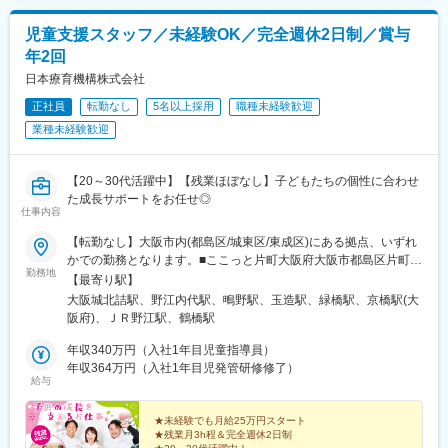
児童支援スタッフ／未経験OK／完全週休2日制／賞与
年2回
日本療育機構株式会社
正社員
転勤なし
5名以上採用
職種未経験歓迎
業種未経験歓迎
【20～30代活躍中】【残業ほぼなし】子どもたちの個性に合わせ
た成長サポートをお任せ◎
仕事内容
【転勤なし】大阪市内(都島区/城東区/東成区)にある拠点、いずれ
かでの勤務となります。■ここっと片町大阪府大阪市都島区片町1
勤務地
丁目9-34《アクセス》JR東西線「大阪城北詰駅」より徒歩2分■こ
【最寄り駅】
こっと。大阪市都島区都島中通2-17-14《アクセス》大阪メトロ
大阪城北詰駅、野江内代駅、鴫野駅、玉造駅、緑橋駅、京橋駅(大
谷町線「野江内代駅」より徒歩11分■ここっと城東大阪市城東区
阪府)、ＪＲ野江駅、鶴橋駅
東中浜1-7-26《アクセス》大阪メトロ 中央線・今里筋線「緑橋
駅」より徒歩9分■ここっとnico大阪市都島区都島中通3-17-6《ア
年収340万円（入社1年目児童指導員）
クセス》大阪メトロ 谷町線「野江内代駅」より徒歩9分■ここっ
年収364万円（入社1年目児発管研修修了）
給与
と。ohana大阪府大阪市東成区東小橋2-2-21 松山ビル2階《アク
セス》JR大阪環状線「玉造駅」より徒歩8分■Stellar大阪市城東区
中浜1-19-7《アクセス》JR学研都市線・おおさか東線「鴫野駅」
★未経験でも月給25万円スタート
★残業月3h程＆完全週休2日制
より徒歩7分■AimeE大阪市東成区中本2-7-15《アクセス》大阪メ