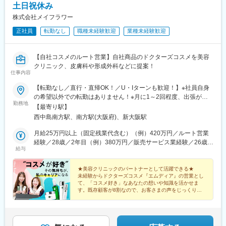
土日祝休み
株式会社メイフラワー
正社員
転勤なし
職種未経験歓迎
業種未経験歓迎
【自社コスメのルート営業】自社商品のドクターズコスメを美容
クリニック、皮膚科や形成外科などに提案！
仕事内容
【転勤なし／直行・直帰OK！／U・Iターンも歓迎！】※社員自身
の希望以外での転勤はありません！※月に1～2回程度、出張が発
勤務地
生することもあります。大阪府大阪市淀川区西中島5-7-19 第７
【最寄り駅】
新大阪ビル201号室■アクセスJR線「新大阪駅」南口より徒歩6分
西中島南方駅、南方駅(大阪府)、新大阪駅
御堂筋線「新大阪駅」７番出口より徒歩6分御堂筋線 「西中島南
方駅」北改札口より徒歩 7分※受動喫煙対策：屋内完全禁煙
月給25万円以上（固定残業代含む）（例）420万円／ルート営業
経験／28歳／2年目（例）380万円／販売サービス業経験／26歳／
給与
1年目※固定残業代は、時間外労働の有無に関わらず30時間分を、
月49,000円～支給※上記を超える時間外労働分は追加で支給
★美容クリニックのパートナーとして活躍できる★
未経験からドクターズコスメ『エムディア』の営業とし
て、「コスメ好き」なあなたの想いや知識を活かせま
す。既存顧客が8割なので、お客さまの声をじっくり聴
きながら提案することができます。