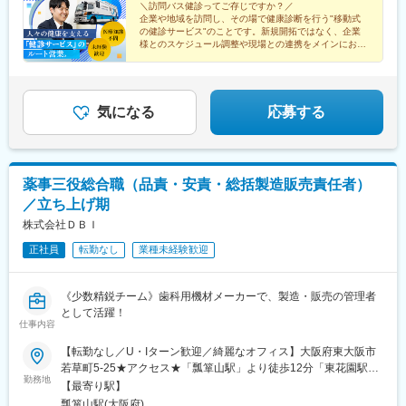
＼訪問バス健診ってご存じですか？／
企業や地域を訪問し、その場で健康診断を行う"移動式
の健診サービス"のことです。新規開拓ではなく、企業
様とのスケジュール調整や現場との連携をメインにお任
せします。
◎土日祝休み
◎年休120日
◎残業月15h以下
気になる
応募する
薬事三役総合職（品責・安責・総括製造販売責任者）
／立ち上げ期
株式会社ＤＢＩ
正社員
転勤なし
業種未経験歓迎
《少数精鋭チーム》歯科用機材メーカーで、製造・販売の管理者
として活躍！
仕事内容
【転勤なし／U・Iターン歓迎／綺麗なオフィス】大阪府東大阪市
若草町5-25★アクセス★「瓢箪山駅」より徒歩12分「東花園駅」
勤務地
より徒歩15分＼オフィスをリニューアルしました！／改装したば
【最寄り駅】
かりの綺麗なオフィスで、快適に働いていただけます♪
瓢箪山駅(大阪府)