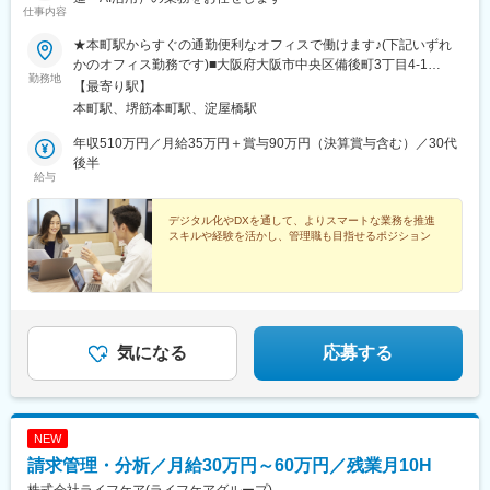
仕事内容
★本町駅からすぐの通勤便利なオフィスで働けます♪(下記いずれ
かのオフィス勤務です)■大阪府大阪市中央区備後町3丁目4-1
勤務地
NANKAI備後町ビル 2F・大阪メトロ御堂筋本線「本町駅」より徒
【最寄り駅】
歩3分・大阪メトロ中央線「堺筋本町駅」より徒歩5分■大阪府大
本町駅、堺筋本町駅、淀屋橋駅
阪市中央区本町2-5-7 メットライフ本町スクエア 1F・大阪メトロ
中央線「堺筋本町駅」より徒歩3分・大阪メトロ御堂筋本線「本町
年収510万円／月給35万円＋賞与90万円（決算賞与含む）／30代
駅」より徒歩4分※受動喫煙対策：屋内全面禁煙
後半
給与
デジタル化やDXを通して、よりスマートな業務を推進
スキルや経験を活かし、管理職も目指せるポジション
気になる
応募する
NEW
請求管理・分析／月給30万円～60万円／残業月10H
株式会社ライフケア(ライフケアグループ)