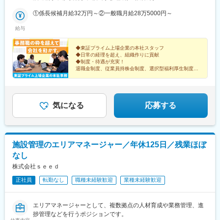
①係長候補月給32万円～②一般職月給28万5000円～
給与
◆東証プライム上場企業の本社スタッフ
◆日常の経理を超え、組織作りに貢献
◆制度・待遇が充実！
退職金制度、従業員持株会制度、選択型福利厚生制度、
定期健康診断、結婚・出産のお祝い金、慶弔見舞金、
各種社員割引制度（映画・旅行・買物等）など
気になる
応募する
施設管理のエリアマネージャー／年休125日／残業ほぼ
なし
株式会社ｓｅｅｄ
正社員
転勤なし
職種未経験歓迎
業種未経験歓迎
エリアマネージャーとして、複数拠点の人材育成や業務管理、進
捗管理などを行うポジションです。