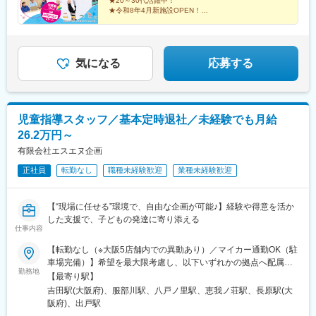
★20～30代活躍中！
トロ中央線・今里筋線「緑橋駅」より徒歩4分店舗拡大に伴い新し
★令和8年4月新施設OPEN！
い仲間を募集！1年に1店舗ペースで新店を展開している勢いのあ
「今日はこんなことをしてみよう！」
る会社です。
あなたのアイデアが子どもたちの個性を輝かせます。
気になる
応募する
児童指導スタッフ／基本定時退社／未経験でも月給
26.2万円～
有限会社エスエヌ企画
正社員
転勤なし
職種未経験歓迎
業種未経験歓迎
【“現場に任せる”環境で、自由な企画が可能♪】経験や得意を活か
した支援で、子どもの発達に寄り添える
仕事内容
【転勤なし（※大阪5店舗内での異動あり）／マイカー通勤OK（駐
車場完備）】希望を最大限考慮し、以下いずれかの拠点へ配属い
勤務地
たします。■ライズ児童デイサービス東大阪よしだ大阪府東大阪市
【最寄り駅】
吉原2-3-31 1F■ライズ児童デイサービス楽音寺大阪府八尾市楽音
吉田駅(大阪府)、服部川駅、八戸ノ里駅、恵我ノ荘駅、長原駅(大
寺1丁目10番地■ライズ児童デイサービスやえのさと大阪府東大阪
阪府)、出戸駅
市中小阪5-9-22 メゾンGL 102号■ライズ児童デイサービスまつば