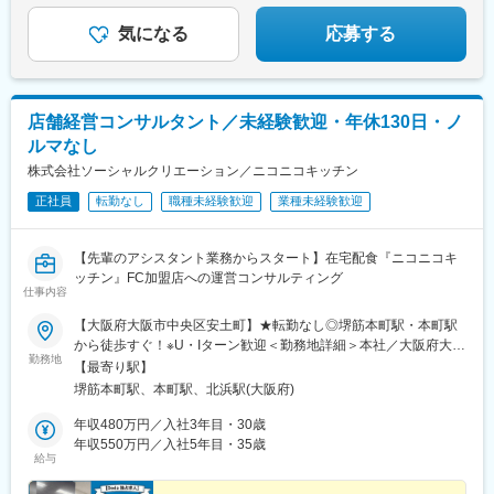
気になる
応募する
店舗経営コンサルタント／未経験歓迎・年休130日・ノ
ルマなし
株式会社ソーシャルクリエーション／ニコニコキッチン
正社員
転勤なし
職種未経験歓迎
業種未経験歓迎
【先輩のアシスタント業務からスタート】在宅配食『ニコニコキ
ッチン』FC加盟店への運営コンサルティング
仕事内容
【大阪府大阪市中央区安土町】★転勤なし◎堺筋本町駅・本町駅
から徒歩すぐ！※U・Iターン歓迎＜勤務地詳細＞本社／大阪府大阪
勤務地
市中央区安土町1-8-15 野村不動産大阪ビル4F※受動喫煙対策：
【最寄り駅】
あり
堺筋本町駅、本町駅、北浜駅(大阪府)
年収480万円／入社3年目・30歳
年収550万円／入社5年目・35歳
給与