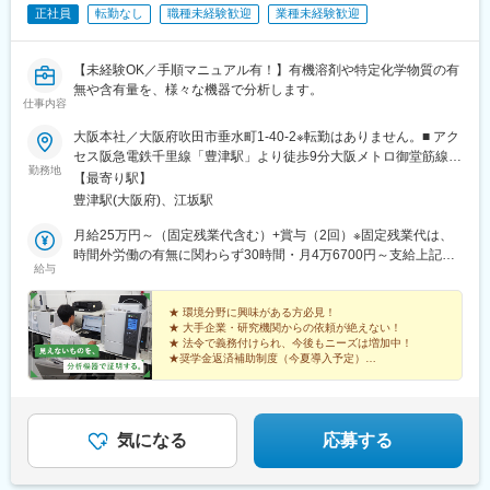
正社員
転勤なし
職種未経験歓迎
業種未経験歓迎
【未経験OK／手順マニュアル有！】有機溶剤や特定化学物質の有
無や含有量を、様々な機器で分析します。
仕事内容
大阪本社／大阪府吹田市垂水町1-40-2※転勤はありません。■ アク
セス阪急電鉄千里線「豊津駅」より徒歩9分大阪メトロ御堂筋線
勤務地
「江坂駅」より徒歩12分※受動喫煙対策実施
【最寄り駅】
豊津駅(大阪府)、江坂駅
月給25万円～（固定残業代含む）+賞与（2回）※固定残業代は、
時間外労働の有無に関わらず30時間・月4万6700円～支給上記を
給与
超える時間外労働分は追加で支給※年齢・経験・保有資格を考慮の
うえ決定します
★ 環境分野に興味がある方必見！
★ 大手企業・研究機関からの依頼が絶えない！
★ 法令で義務付けられ、今後もニーズは増加中！
★奨学金返済補助制度（今夏導入予定）
未経験から、安定した専門職の道へ。
あなたのキャリアと生活、両方を応援します。
気になる
応募する