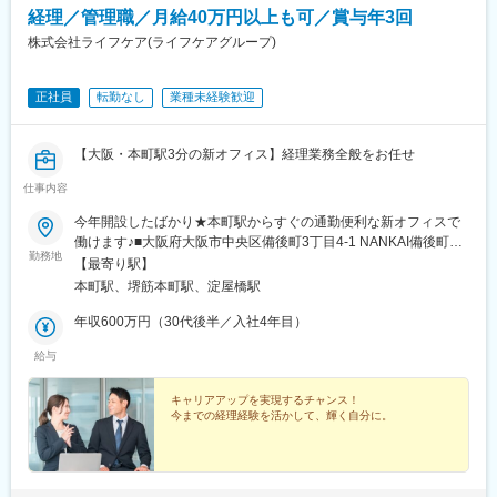
経理／管理職／月給40万円以上も可／賞与年3回
株式会社ライフケア(ライフケアグループ)
正社員
転勤なし
業種未経験歓迎
【大阪・本町駅3分の新オフィス】経理業務全般をお任せ
仕事内容
今年開設したばかり★本町駅からすぐの通勤便利な新オフィスで
働けます♪■大阪府大阪市中央区備後町3丁目4-1 NANKAI備後町ビ
勤務地
ル2階・大阪メトロ御堂筋本線「本町駅」より徒歩3分・大阪メト
【最寄り駅】
ロ中央線「堺筋本町駅」より徒歩5分※受動喫煙対策：屋内全面禁
本町駅、堺筋本町駅、淀屋橋駅
煙
年収600万円（30代後半／入社4年目）
給与
キャリアアップを実現するチャンス！
今までの経理経験を活かして、輝く自分に。