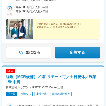
メトロ長堀鶴見緑地線「心斎橋駅」から徒歩で5分※U・Iターン歓
迎
年収600万円／入社3年目
年収500万円／入社2年目
給与
会社の魅力を武器に、採用の成果を追求！
成果を収入へ。働きやすさも妥協しない。
気になる
応募する
NEW
経理（MGR候補）／週1リモート可／土日祝休／残業
15h未満
株式会社ルリアン（TOKYO PRO Market上場）
正社員
転勤なし
上場企業
業種未経験歓迎