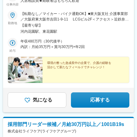
入居相談員★経験者はもちろん歓迎
仕事内容
【転勤なし／マイカー・バイク通勤OK】■東大阪支社 介護事業部
／大阪府東大阪市吉田1-9-11 LCGビル2F＜アクセス＞近鉄奈良
勤務地
線「河内花園駅」より徒歩4分※受動喫煙対策：屋内全面禁煙
【最寄り駅】
河内花園駅、東花園駅
年収480万円（30代後半）
内訳：月給35万円＋賞与30万円×年2回
給与
環境の整った急成長中の企業で、介護の経験を
活かして新たなフィールドでチャレンジ！
気になる
応募する
採用部門リーダー候補／月給30万円以上／1001B19s
株式会社ライフケア(ライフケアグループ)