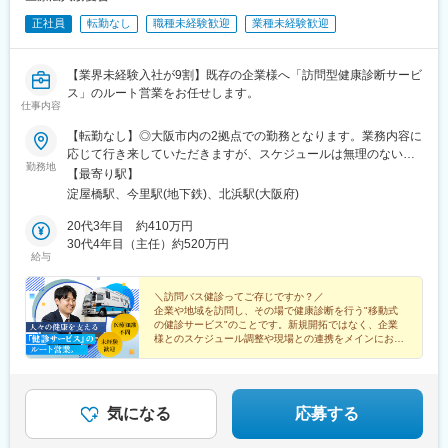
正社員
転勤なし
職種未経験歓迎
業種未経験歓迎
【業界未経験入社が9割】既存の企業様へ「訪問型健康診断サービ
ス」のルート営業をお任せします。
仕事内容
【転勤なし】◎大阪市内の2拠点での勤務となります。業務内容に
応じて行き来していただきますが、スケジュールは無理のない範
勤務地
囲で調整しています。■医療法人朋愛会 健診・医療部 本部大阪府
【最寄り駅】
大阪市中央区平野町3-4-14 大阪TKビルディング7階＜アクセス＞
淀屋橋駅、今里駅(地下鉄)、北浜駅(大阪府)
大阪メトロ御堂筋線「淀屋橋駅」11番出口 徒歩2分■医療法人朋愛
会 訪問健診課 事務所大阪府大阪市東成区大今里1-26-4 カトレヤ
20代3年目 約410万円
事務所＜アクセス＞大阪メトロ千日前線、今里筋線「今里駅」7番
30代4年目（主任）約520万円
給与
出口 徒歩7分受動喫煙対策：敷地内禁煙
＼訪問バス健診ってご存じですか？／
企業や地域を訪問し、その場で健康診断を行う"移動式
の健診サービス"のことです。新規開拓ではなく、企業
様とのスケジュール調整や現場との連携をメインにお任
せします。
◎土日祝休み
◎年休120日
◎残業月15h以下
気になる
応募する