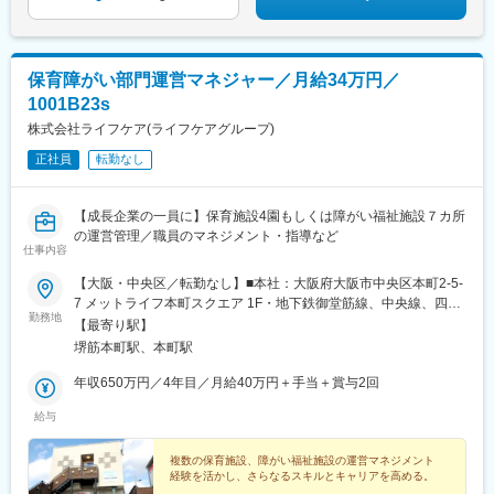
保育障がい部門運営マネジャー／月給34万円／
1001B23s
株式会社ライフケア(ライフケアグループ)
正社員
転勤なし
【成長企業の一員に】保育施設4園もしくは障がい福祉施設７カ所
の運営管理／職員のマネジメント・指導など
仕事内容
【大阪・中央区／転勤なし】■本社：大阪府大阪市中央区本町2-5-
7 メットライフ本町スクエア 1F・地下鉄御堂筋線、中央線、四つ
勤務地
橋線「堺筋本町駅」徒歩3分・堺筋線、中央線「本町駅」徒歩4分
【最寄り駅】
※受動喫煙対策：屋内全面禁煙
堺筋本町駅、本町駅
年収650万円／4年目／月給40万円＋手当＋賞与2回
給与
複数の保育施設、障がい福祉施設の運営マネジメント
経験を活かし、さらなるスキルとキャリアを高める。