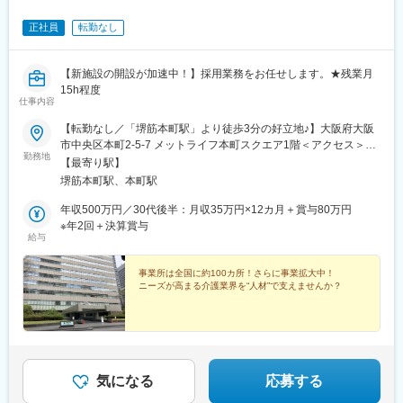
正社員
転勤なし
【新施設の開設が加速中！】採用業務をお任せします。★残業月
15h程度
仕事内容
【転勤なし／「堺筋本町駅」より徒歩3分の好立地♪】大阪府大阪
市中央区本町2-5-7 メットライフ本町スクエア1階＜アクセス＞・
勤務地
大阪メトロ中央線「堺筋本町駅」より徒歩3分・大阪メトロ御堂筋
【最寄り駅】
本線「本町駅」より徒歩4分※受動喫煙対策：屋内全面禁煙
堺筋本町駅、本町駅
年収500万円／30代後半：月収35万円×12カ月＋賞与80万円
※年2回＋決算賞与
給与
事業所は全国に約100カ所！さらに事業拡大中！
ニーズが高まる介護業界を“人材”で支えませんか？
気になる
応募する