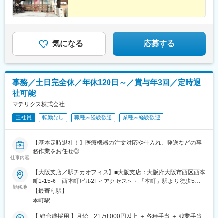
気になる
応募する
事務／土日完全休／年休120日～／賞与年3回／定時退
社可能
マテリクス株式会社
正社員
転勤なし
職種未経験歓迎
業種未経験歓迎
【基本定時退社！】医療機器の注文対応や仕入れ、発送などの事
務作業をお任せ◎
仕事内容
【大阪支店／駅チカオフィス】■大阪支店：大阪府大阪市西区西本
町1-15-6 西本町ビル2F＜アクセス＞・「本町」駅より徒歩5
勤務地
分・「阿波座」駅より徒歩7分※受動喫煙対策：敷地内禁煙
【最寄り駅】
本町駅
【 総合職採用 】月給：21万8000円以上 ＋ 各種手当 ＋ 残業手当