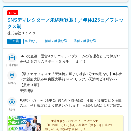
NEW
SNSディレクター／未経験歓迎！／年休125日／フレッ
クス制
株式会社ｓｅｅｄ
正社員
転勤なし
職種未経験歓迎
業種未経験歓迎
SNSの企画・運営&クリエイティブチームの管理者として障がい
を抱える方々のサポートをお任せします！
仕事内容
【駅チカオフィス★「天満橋」駅より徒歩1分★転勤なし】■本社
／大阪府大阪市中央区大手前1-6-4 リップル天満橋ビル8階※バイ
勤務地
ク・自転車通勤相談可〈アクセス〉・京阪・大阪メトロ「天満
【最寄り駅】
橋」駅より徒歩1分・大阪メトロ「谷町四丁目」駅より徒歩7分
天満橋駅
■月給25万円～+諸手当+賞与年2回※経験・年齢・資格などを考慮
の上、当社規定により優遇いたします。※上記月給には固定残業代
給与
（15時間分／26,300円～）を含みます。※超過分は別途支給いた
します。
……★未経験からSNSディレクターへ★……
『IT×福祉』という新しい事業で「好き」を仕事に♪
やりがいも働きやすさも叶う！