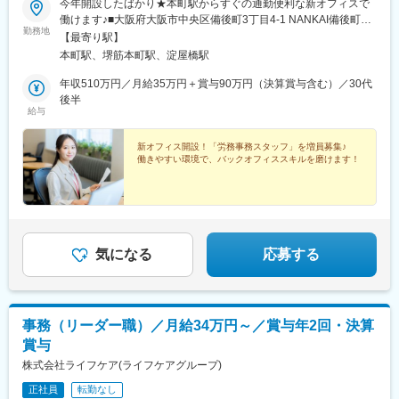
今年開設したばかり★本町駅からすぐの通勤便利な新オフィスで
働けます♪■大阪府大阪市中央区備後町3丁目4-1 NANKAI備後町ビ
勤務地
ル2階・大阪メトロ御堂筋本線「本町駅」より徒歩3分・大阪メト
【最寄り駅】
ロ中央線「堺筋本町駅」より徒歩5分※受動喫煙対策：屋内全面禁
本町駅、堺筋本町駅、淀屋橋駅
煙
年収510万円／月給35万円＋賞与90万円（決算賞与含む）／30代
後半
給与
新オフィス開設！「労務事務スタッフ」を増員募集♪
働きやすい環境で、バックオフィススキルを磨けます！
気になる
応募する
事務（リーダー職）／月給34万円～／賞与年2回・決算
賞与
株式会社ライフケア(ライフケアグループ)
正社員
転勤なし