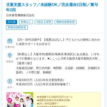
児童支援スタッフ／未経験OK／完全週休2日制／賞与
年2回
日本療育機構株式会社
正社員
転勤なし
5名以上採用
職種未経験歓迎
業種未経験歓迎
【20～30代活躍中】【残業ほぼなし】子どもたちの個性に合わせ
た成長サポートをお任せ◎
仕事内容
【転勤なし】大阪市内(都島区/城東区/東成区)にある拠点、いずれ
かでの勤務となります。■ここっと片町大阪府大阪市都島区片町1
勤務地
丁目9-34《アクセス》JR東西線「大阪城北詰駅」より徒歩2分■こ
【最寄り駅】
こっと。大阪市都島区都島中通2-17-14《アクセス》大阪メトロ
大阪城北詰駅、野江内代駅、鴫野駅、玉造駅、緑橋駅、京橋駅(大
谷町線「野江内代駅」より徒歩11分■ここっと城東大阪市城東区
阪府)、ＪＲ野江駅、鶴橋駅
東中浜1-7-26《アクセス》大阪メトロ 中央線・今里筋線「緑橋
駅」より徒歩9分■ここっとnico大阪市都島区都島中通3-17-6《ア
年収340万円（入社1年目児童指導員）
クセス》大阪メトロ 谷町線「野江内代駅」より徒歩9分■ここっ
年収364万円（入社1年目児発管研修修了）
給与
と。ohana大阪府大阪市東成区東小橋2-2-21 松山ビル2階《アク
セス》JR大阪環状線「玉造駅」より徒歩8分■Stellar大阪市城東区
中浜1-19-7《アクセス》JR学研都市線・おおさか東線「鴫野駅」
★未経験でも月給25万円スタート
★残業月3h程＆完全週休2日制
より徒歩7分■AimeE大阪市東成区中本2-7-15《アクセス》大阪メ
★20～30代活躍中！
トロ中央線・今里筋線「緑橋駅」より徒歩4分店舗拡大に伴い新し
★令和8年4月新施設OPEN！