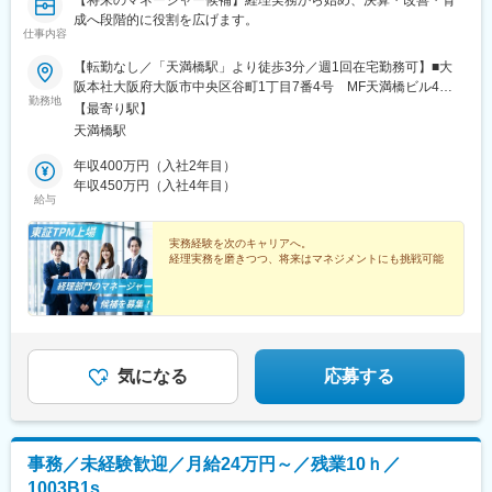
【将来のマネージャー候補】経理実務から始め、決算・改善・育
成へ段階的に役割を広げます。
仕事内容
【転勤なし／「天満橋駅」より徒歩3分／週1回在宅勤務可】■大
阪本社大阪府大阪市中央区谷町1丁目7番4号 MF天満橋ビル4
勤務地
階・京阪本線・大阪メトロ谷町線「天満橋駅」より徒歩3分※受動
【最寄り駅】
喫煙対策：あり
天満橋駅
年収400万円（入社2年目）
年収450万円（入社4年目）
給与
実務経験を次のキャリアへ。
経理実務を磨きつつ、将来はマネジメントにも挑戦可能
気になる
応募する
事務／未経験歓迎／月給24万円～／残業10ｈ／
1003B1s