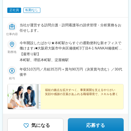
正社員
転勤なし
当社が運営する訪問介護・訪問看護等の請求管理・分析業務をお
任せします。
仕事内容
今年開設したばかり★本町駅からすぐの通勤便利な新オフィスで
働けます♪■大阪府大阪市中央区備後町3丁目4-1 NANKAI備後町ビ
勤務地
ル2階・大阪メトロ御堂筋本線「本町駅」より徒歩3分・大阪メト
【最寄り駅】
ロ中央線「堺筋本町駅」より徒歩5分※受動喫煙対策：屋内全面禁
本町駅、堺筋本町駅、淀屋橋駅
煙
年収510万円／月給35万円＋賞与90万円（決算賞与含む）／30代
後半
給与
福祉の拠点を拡大すべく、事業展開を支えるやりがい
笑顔や感謝の言葉があふれる職場環境で、スキルを磨く
気になる
応募する