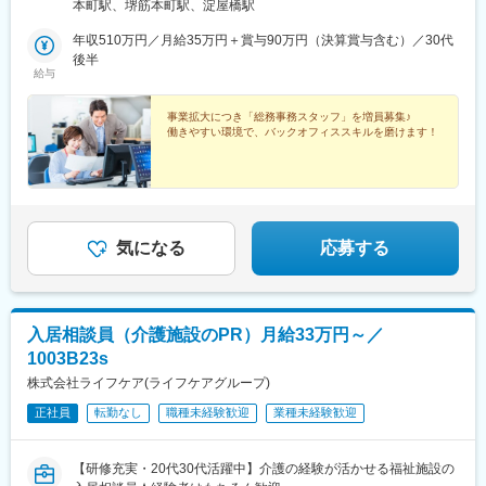
ロ中央線「堺筋本町駅」より徒歩5分※受動喫煙対策：屋内全面禁
本町駅、堺筋本町駅、淀屋橋駅
煙
年収510万円／月給35万円＋賞与90万円（決算賞与含む）／30代
後半
給与
事業拡大につき「総務事務スタッフ」を増員募集♪
働きやすい環境で、バックオフィススキルを磨けます！
気になる
応募する
入居相談員（介護施設のPR）月給33万円～／
1003B23s
株式会社ライフケア(ライフケアグループ)
正社員
転勤なし
職種未経験歓迎
業種未経験歓迎
【研修充実・20代30代活躍中】介護の経験が活かせる福祉施設の