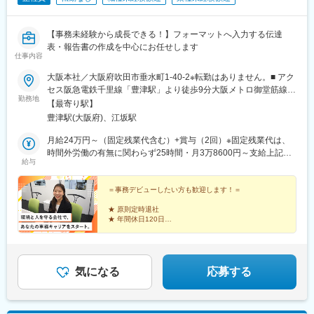
【事務未経験から成長できる！】フォーマットへ入力する伝達
表・報告書の作成を中心にお任せします
仕事内容
大阪本社／大阪府吹田市垂水町1-40-2※転勤はありません。■ アク
セス阪急電鉄千里線「豊津駅」より徒歩9分大阪メトロ御堂筋線
勤務地
「江坂駅」より徒歩12分※受動喫煙対策実施
【最寄り駅】
豊津駅(大阪府)、江坂駅
月給24万円～（固定残業代含む）+賞与（2回）※固定残業代は、
時間外労働の有無に関わらず25時間・月3万8600円～支給上記を
給与
超える時間外労働分は追加で支給※年齢・経験・保有資格を考慮の
うえ決定します
＝事務デビューしたい方も歓迎します！＝
★ 原則定時退社
★ 年間休日120日
★ 賞与／昨年度実績3カ月分
★ 有給取得しやすい環境
★ 家族手当など諸手当多数
★ 冷凍食品ランチをサービス価格で購入可能
★ 奨学金返済補助制度（今夏導入予定）
気になる
応募する