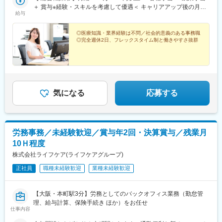
＋ 賞与※経験・スキルを考慮して優遇＜ キャリアアップ後の月給
給与
例 ＞■主任：月給27万円～ ＋ 各種手当 ＋ 残業手当 ＋ 賞与■係
長：月給34万円～ ＋ 各種手当 ＋ 残業手当 ＋ 賞与 ◆ ◇ ◆【
一般職採用 】月給：19万4,000円～ ＋ 各種手当 ＋ 残業手当 ＋ 賞
◎医療知識・業界経験は不問／社会的意義のある事務職
◎完全週休2日、フレックスタイム制と働きやすさ抜群
与※総合職または一般職での採用は、ご経験・スキルを考慮し、選
考の過程でご相談のうえ、決定いたします。
気になる
応募する
労務事務／未経験歓迎／賞与年2回・決算賞与／残業月
10Ｈ程度
株式会社ライフケア(ライフケアグループ)
正社員
職種未経験歓迎
業種未経験歓迎
【大阪・本町駅3分】労務としてのバックオフィス業務（勤怠管
理、給与計算、保険手続き ほか）をお任せ
仕事内容