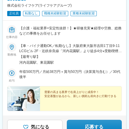
株式会社ライフケア(ライフケアグループ)
正社員
転勤なし
職種未経験歓迎
業種未経験歓迎
【介護・福祉業界×安定性抜群！】★研修充実★経理や労務、総務
などの事務をお任せします
仕事内容
【車・バイク通勤OK／転勤なし】大阪府東大阪市吉田1丁目9-11
LCGビル 2F・近鉄奈良線「河内花園駅」より徒歩4分※受動喫煙対
勤務地
策：屋内全面禁煙
【最寄り駅】
河内花園駅、東花園駅
年収500万円／月給38万円＋賞与50万円（決算賞与含む）／30代
後半
給与
需要の高まる業界で右肩上がりに成長中！
安定基盤があるから、新しい挑戦も前向きに行動できる
気になる
応募する