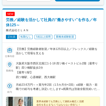
NEW
労務／経験を活かして社員の”働きやすい”を作る／年
休125～
株式会社ＣＬＡＮ
正社員
転勤なし
5名以上採用
業種未経験歓迎
【労務】労務経験者歓迎／年休125日以上／フレックス／経験を
活かして現場を支える
仕事内容
大阪府大阪市西区北堀江1-1-18 四ツ橋イーストビル2階［最寄り
駅］四ツ橋駅徒歩2分
勤務地
【最寄り駅】
四ツ橋駅、心斎橋駅、西大橋駅
月給23.6万円～＋賞与年2回（1.5カ月分×2回）※経験・能力・前
職での給与を考慮し決定いたします※残業代は別途全額支給いたし
給与
ます※賞与合計：約52.5万円〈 その他諸手当 〉■交通費手当■
残業手当■その他祝い金など
業界未経験でも労務として挑戦＆幅広く活躍
会社を支える”なくてはならない存在”に！