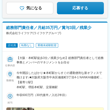
気になる
応募する
総務部門責任者／月給35万円／賞与3回／残業少
株式会社ライフケア(ライフケアグループ)
正社員
転勤なし
業種未経験歓迎
【大阪・本町駅徒歩3分／残業少なめ】総務部門責任者として総務
事務とメンバーのマネジメントをお任せ
仕事内容
今年開設したばかり★本町駅からすぐの通勤便利な新オフィスで
働けます♪■大阪府大阪市中央区備後町3丁目4-1 NANKAI備後町ビ
勤務地
ル2階・大阪メトロ御堂筋本線「本町駅」より徒歩3分・大阪メト
【最寄り駅】
ロ中央線「堺筋本町駅」より徒歩5分※受動喫煙対策：屋内全面禁
本町駅、堺筋本町駅、淀屋橋駅
煙
年収600万円（30代後半／入社2年目）
給与