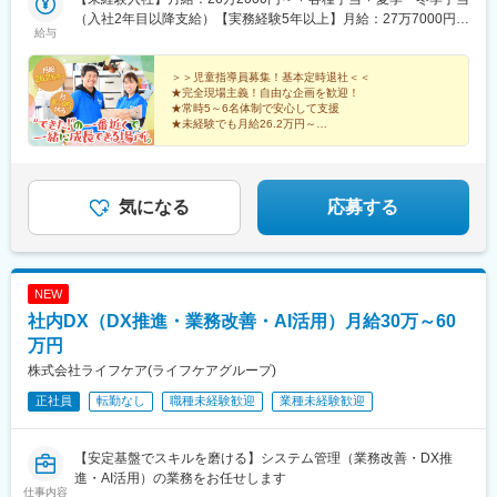
大阪府大阪市平野区長吉出戸6-15-20 メゾンドール1F※U・Iターン
（入社2年目以降支給）【実務経験5年以上】月給：27万7000円～
給与
歓迎！※受動喫煙対策：施設内分煙
+ 各種手当 + 夏季・冬季手当（経験者 / 実務経験5年）※管理者：
月給33万2,000円～ 児発管（児童発達支援管理責任者）：月給
36万円～※給与は、経験や能力を考慮の上、決定いたします。※上
＞＞児童指導員募集！基本定時退社＜＜
★完全現場主義！自由な企画を歓迎！
記月給には固定残業代（月10時間分／2万5000円～）を含んでい
★常時5～6名体制で安心して支援
ます。超過分は別途支給。／ 経験のある方は 給与面で優遇し
★未経験でも月給26.2万円～
ます！＼
子どももスタッフも一緒に楽しむ療育♪
"みんなで支える"環境だから、一人で抱え込まず成長で
きます。
気になる
応募する
NEW
社内DX（DX推進・業務改善・AI活用）月給30万～60
万円
株式会社ライフケア(ライフケアグループ)
正社員
転勤なし
職種未経験歓迎
業種未経験歓迎
【安定基盤でスキルを磨ける】システム管理（業務改善・DX推
進・AI活用）の業務をお任せします
仕事内容