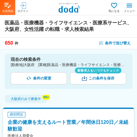
会員登録
ログイン
気になる
メニュー
医薬品・医療機器・ライフサイエンス・医療系サービス、
大阪府、女性活躍
の転職・求人検索結果
650
条件で並び替え
件
現在の検索条件
[勤務地]大阪府 [業種]医薬品・医療機器・ライフサイエンス・医療系サービス [詳細条件](会社・職場の環境)女性活躍
新着求人をいつでもチェック
条件の変更
この条件を保存
大阪府
のみで募集中
締切間近
企業の健康を支えるルート営業／年間休日120日／未経
験歓迎
医療法人朋愛会