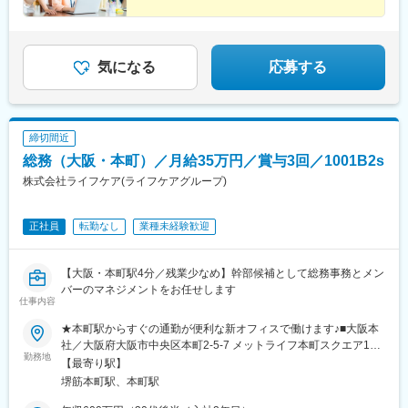
気になる
応募する
締切間近
総務（大阪・本町）／月給35万円／賞与3回／1001B2s
株式会社ライフケア(ライフケアグループ)
正社員
転勤なし
業種未経験歓迎
【大阪・本町駅4分／残業少なめ】幹部候補として総務事務とメン
バーのマネジメントをお任せします
仕事内容
★本町駅からすぐの通勤が便利な新オフィスで働けます♪■大阪本
社／大阪府大阪市中央区本町2-5-7 メットライフ本町スクエア1
勤務地
階・大阪メトロ中央線「堺筋本町駅」より徒歩3分・大阪メトロ御
【最寄り駅】
堂筋本線「本町駅」より徒歩4分※受動喫煙対策：屋内全面禁煙
堺筋本町駅、本町駅