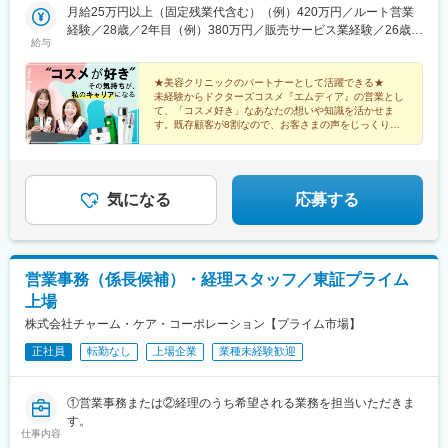
方駅」北改札口より徒歩 7分※受動喫煙対策：屋内完全禁煙
月給25万円以上（固定残業代含む）（例）420万円／ルート営業
経験／28歳／2年目（例）380万円／販売サービス業経験／26歳／
給与
1年目※固定残業代は、時間外労働の有無に関わらず30時間分を、
月49,000円～支給※上記を超える時間外労働分は追加で支給
★美容クリニックのパートナーとして活躍できる★
未経験からドクターズコスメ『エムディア』の営業とし
て、「コスメ好き」なあなたの想いや知識を活かせま
す。既存顧客が8割なので、お客さまの声をじっくり聴
きながら提案することができます。
気になる
応募する
営業事務（係長候補）・経理スタッフ／東証プライム
上場
株式会社チャーム・ケア・コーポレーション【プライム市場】
正社員
転勤なし
上場企業
業種未経験歓迎
①営業事務または②経理のうち希望される業務を担当いただきま
す。
仕事内容