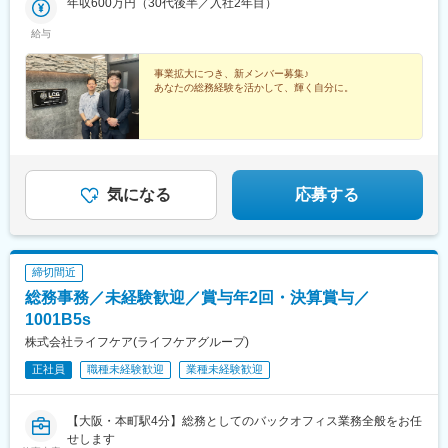
年収600万円（30代後半／入社2年目）
給与
事業拡大につき、新メンバー募集♪
あなたの総務経験を活かして、輝く自分に。
気になる
応募する
締切間近
総務事務／未経験歓迎／賞与年2回・決算賞与／
1001B5s
株式会社ライフケア(ライフケアグループ)
正社員
職種未経験歓迎
業種未経験歓迎
【大阪・本町駅4分】総務としてのバックオフィス業務全般をお任
せします