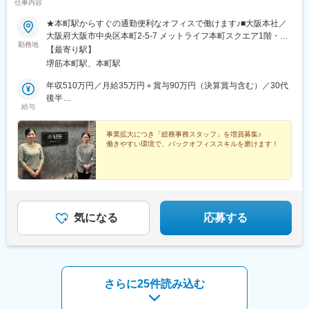
仕事内容
★本町駅からすぐの通勤便利なオフィスで働けます♪■大阪本社／
大阪府大阪市中央区本町2-5-7 メットライフ本町スクエア1階・大
勤務地
阪メトロ中央線「堺筋本町駅」より徒歩3分・大阪メトロ御堂筋本
【最寄り駅】
線「本町駅」より徒歩4分※受動喫煙対策：屋内全面禁煙
堺筋本町駅、本町駅
年収510万円／月給35万円＋賞与90万円（決算賞与含む）／30代
後半
給与
※リーダー
事業拡大につき「総務事務スタッフ」を増員募集♪
働きやすい環境で、バックオフィススキルを磨けます！
気になる
応募する
さらに25件読み込む