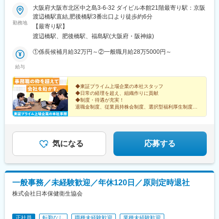
大阪府大阪市北区中之島3-6-32 ダイビル本館21階最寄り駅：京阪
渡辺橋駅直結,肥後橋駅3番出口より徒歩約6分
勤務地
【最寄り駅】
渡辺橋駅、肥後橋駅、福島駅(大阪府・阪神線)
①係長候補月給32万円～②一般職月給28万5000円～
給与
◆東証プライム上場企業の本社スタッフ
◆日常の経理を超え、組織作りに貢献
◆制度・待遇が充実！
退職金制度、従業員持株会制度、選択型福利厚生制度、
定期健康診断、結婚・出産のお祝い金、慶弔見舞金、
各種社員割引制度（映画・旅行・買物等）など
気になる
応募する
一般事務／未経験歓迎／年休120日／原則定時退社
株式会社日本保健衛生協会
正社員
転勤なし
職種未経験歓迎
業種未経験歓迎