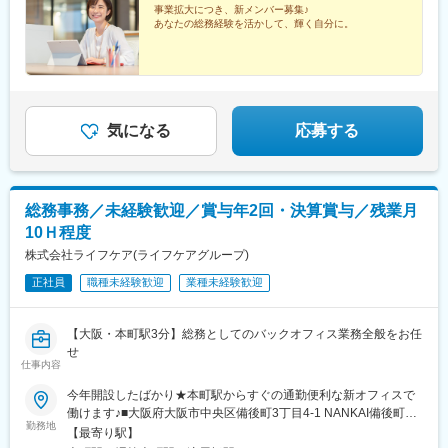
事業拡大につき、新メンバー募集♪
あなたの総務経験を活かして、輝く自分に。
気になる
応募する
総務事務／未経験歓迎／賞与年2回・決算賞与／残業月
10Ｈ程度
株式会社ライフケア(ライフケアグループ)
正社員
職種未経験歓迎
業種未経験歓迎
【大阪・本町駅3分】総務としてのバックオフィス業務全般をお任
せ
仕事内容
今年開設したばかり★本町駅からすぐの通勤便利な新オフィスで
働けます♪■大阪府大阪市中央区備後町3丁目4-1 NANKAI備後町ビ
勤務地
ル2階・大阪メトロ御堂筋本線「本町駅」より徒歩3分・大阪メト
【最寄り駅】