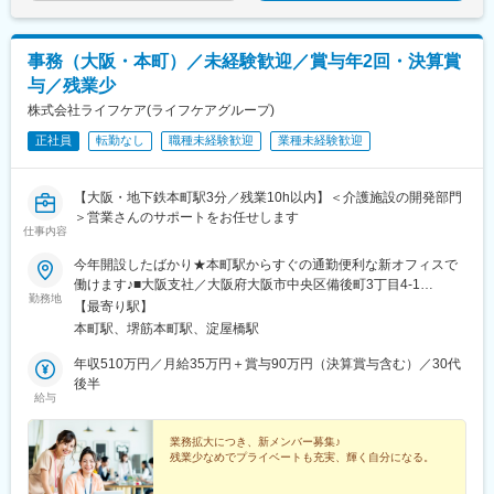
事務（大阪・本町）／未経験歓迎／賞与年2回・決算賞
与／残業少
株式会社ライフケア(ライフケアグループ)
正社員
転勤なし
職種未経験歓迎
業種未経験歓迎
【大阪・地下鉄本町駅3分／残業10h以内】＜介護施設の開発部門
＞営業さんのサポートをお任せします
仕事内容
今年開設したばかり★本町駅からすぐの通勤便利な新オフィスで
働けます♪■大阪支社／大阪府大阪市中央区備後町3丁目4-1
勤務地
NANKAI備後町ビル2階・大阪メトロ御堂筋本線「本町駅」より徒
【最寄り駅】
歩3分・大阪メトロ中央線「堺筋本町駅」より徒歩5分※受動喫煙
本町駅、堺筋本町駅、淀屋橋駅
対策：屋内全面禁煙※転居を伴う転勤なし
年収510万円／月給35万円＋賞与90万円（決算賞与含む）／30代
後半
給与
業務拡大につき、新メンバー募集♪
残業少なめでプライベートも充実、輝く自分になる。