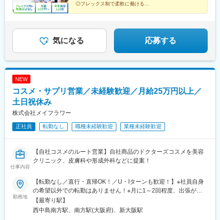
◎フレックス制で柔軟に働ける
◎駅チカ徒歩1分&転勤なし
◎完全週休2日制（土・日）&残業ほぼなし
◎各種手当・福利厚生充実
気になる
応募する
NEW
コスメ・サプリ営業／未経験歓迎／月給25万円以上／
土日祝休み
株式会社メイフラワー
正社員
転勤なし
職種未経験歓迎
業種未経験歓迎
【自社コスメのルート営業】自社商品のドクターズコスメを美容
クリニック、皮膚科や形成外科などに提案！
仕事内容
【転勤なし／直行・直帰OK！／U・Iターンも歓迎！】※社員自身
の希望以外での転勤はありません！※月に1～2回程度、出張が発
勤務地
生することもあります。大阪府大阪市淀川区西中島5-7-19 第７
【最寄り駅】
新大阪ビル201号室■アクセスJR線「新大阪駅」南口より徒歩6分
西中島南方駅、南方駅(大阪府)、新大阪駅
御堂筋線「新大阪駅」７番出口より徒歩6分御堂筋線 「西中島南