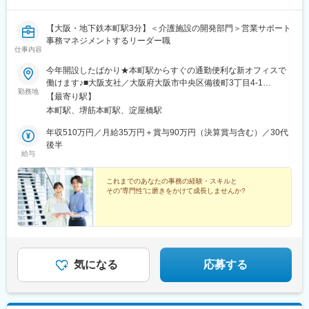
【大阪・地下鉄本町駅3分】＜介護施設の開発部門＞営業サポート
事務マネジメントするリーダー職
仕事内容
今年開設したばかり★本町駅からすぐの通勤便利な新オフィスで
働けます♪■大阪支社／大阪府大阪市中央区備後町3丁目4-1
勤務地
NANKAI備後町ビル2階・大阪メトロ御堂筋本線「本町駅」より徒
【最寄り駅】
歩3分・大阪メトロ中央線「堺筋本町駅」より徒歩5分※受動喫煙
本町駅、堺筋本町駅、淀屋橋駅
対策：屋内全面禁煙※転居を伴う転勤なし
年収510万円／月給35万円＋賞与90万円（決算賞与含む）／30代
後半
給与
これまでのあなたの事務の経験・スキルと
その”専門性”に磨きをかけて成長しませんか?
気になる
応募する