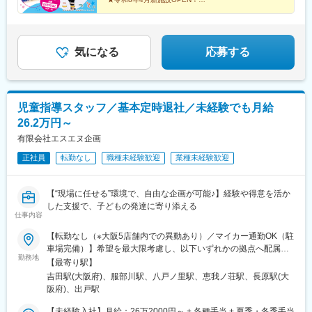
い仲間を募集！1年に1店舗ペースで新店を展開している勢いのあ
「今日はこんなことをしてみよう！」
る会社です。
あなたのアイデアが子どもたちの個性を輝かせます。
気になる
応募する
児童指導スタッフ／基本定時退社／未経験でも月給
26.2万円～
有限会社エスエヌ企画
正社員
転勤なし
職種未経験歓迎
業種未経験歓迎
【“現場に任せる”環境で、自由な企画が可能♪】経験や得意を活か
した支援で、子どもの発達に寄り添える
仕事内容
【転勤なし（※大阪5店舗内での異動あり）／マイカー通勤OK（駐
車場完備）】希望を最大限考慮し、以下いずれかの拠点へ配属い
勤務地
たします。■ライズ児童デイサービス東大阪よしだ大阪府東大阪市
【最寄り駅】
吉原2-3-31 1F■ライズ児童デイサービス楽音寺大阪府八尾市楽音
吉田駅(大阪府)、服部川駅、八戸ノ里駅、恵我ノ荘駅、長原駅(大
寺1丁目10番地■ライズ児童デイサービスやえのさと大阪府東大阪
阪府)、出戸駅
市中小阪5-9-22 メゾンGL 102号■ライズ児童デイサービスまつば
ら大阪府松原市小川1-12-16■ライズ児童デイサービスひらのの家
【未経験入社】月給：26万2000円～ + 各種手当 + 夏季・冬季手当