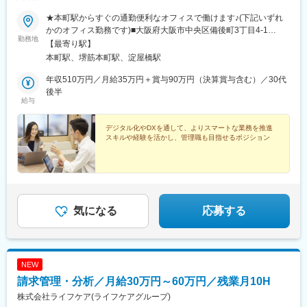
★本町駅からすぐの通勤便利なオフィスで働けます♪(下記いずれ
かのオフィス勤務です)■大阪府大阪市中央区備後町3丁目4-1
勤務地
NANKAI備後町ビル 2F・大阪メトロ御堂筋本線「本町駅」より徒
【最寄り駅】
歩3分・大阪メトロ中央線「堺筋本町駅」より徒歩5分■大阪府大
本町駅、堺筋本町駅、淀屋橋駅
阪市中央区本町2-5-7 メットライフ本町スクエア 1F・大阪メトロ
中央線「堺筋本町駅」より徒歩3分・大阪メトロ御堂筋本線「本町
年収510万円／月給35万円＋賞与90万円（決算賞与含む）／30代
駅」より徒歩4分※受動喫煙対策：屋内全面禁煙
後半
給与
デジタル化やDXを通して、よりスマートな業務を推進
スキルや経験を活かし、管理職も目指せるポジション
気になる
応募する
NEW
請求管理・分析／月給30万円～60万円／残業月10H
株式会社ライフケア(ライフケアグループ)