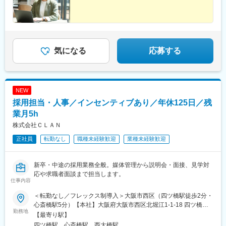
気になる
応募する
NEW
採用担当・人事／インセンティブあり／年休125日／残
業月5h
株式会社ＣＬＡＮ
正社員
転勤なし
職種未経験歓迎
業種未経験歓迎
新卒・中途の採用業務全般。媒体管理から説明会・面接、見学対
応や求職者面談まで担当します。
仕事内容
＜転勤なし／フレックス制導入＞大阪市西区（四ツ橋駅徒歩2分・
心斎橋駅5分）【本社】大阪府大阪市西区北堀江1-1-18 四ツ橋イ
勤務地
ーストビル2階■本社アクセス大阪メトロ四つ橋線「四ツ橋駅」か
【最寄り駅】
ら徒歩で2分大阪メトロ御堂筋線「心斎橋駅」から徒歩で7分大阪
四ツ橋駅、心斎橋駅、西大橋駅