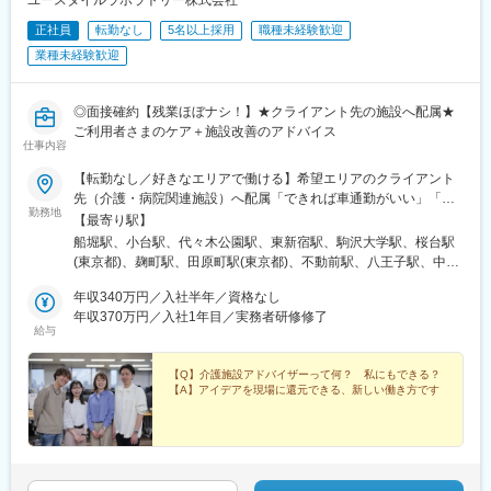
正社員
転勤なし
5名以上採用
職種未経験歓迎
業種未経験歓迎
◎面接確約【残業ほぼナシ！】★クライアント先の施設へ配属★
ご利用者さまのケア＋施設改善のアドバイス
仕事内容
【転勤なし／好きなエリアで働ける】希望エリアのクライアント
先（介護・病院関連施設）へ配属「できれば車通勤がいい」「未
勤務地
経験なので先輩スタッフと一緒に働きたい」等ご相談ください！
【最寄り駅】
━━【配属エリア】━━＜1＞北海道・東北／北海道、岩手※、宮
船堀駅、小台駅、代々木公園駅、東新宿駅、駒沢大学駅、桜台駅
城、福島＜2＞北関東／茨城、栃木、群馬＜3＞首都圏／東京、神
(東京都)、麹町駅、田原町駅(東京都)、不動前駅、八王子駅、中野
奈川、埼玉、千葉＜4＞甲信越／長野、新潟＜5＞東海／愛知、静
坂上駅、調布駅、蓮根駅、後楽園駅、東久留米駅、苗穂駅、琴似
岡、岐阜＜6＞関西／大阪、京都、兵庫、和歌山、奈良※＜7＞中
年収340万円／入社半年／資格なし
駅(函館本線)、新道東駅、西２８丁目駅、郡山駅(福島県)、愛子
四国／広島※、岡山※＜8＞九州／福岡、熊本※、長崎※、大分※、鹿
年収370万円／入社1年目／実務者研修修了
駅、北仙台駅、泉中央駅、作並駅、境町駅、高崎駅、東武宇都宮
給与
児島※☆各所に契約施設があり、住む場所が変わってもキャリアを
駅、大宮駅(埼玉県)、南与野駅、蒲生駅、花崎駅、行田駅、北本
長期的に築くことができます！（※印のエリアは経験者のみ採用中
駅、和光市駅、岩槻駅、志久駅、戸塚安行駅、久喜駅、浜野駅、
です）☆勤務地住所は一例となります。━━【転居希望者向けの
【Q】介護施設アドバイザーって何？ 私にもできる？
六実駅、常盤平駅、みどり台駅、柏駅、小机駅、古淵駅、高座渋
【A】アイデアを現場に還元できる、新しい働き方です
働き方も】━━将来的に地元を離れたい方は、半年ほど地元勤務
谷駅、横浜駅、辻堂駅、淵野辺駅、いずみ中央駅、越後赤塚駅、
後、東京神奈川など首都圏への転勤も可能！移住支援制度（費用
新潟駅、見附駅、名鉄岐阜駅、松本駅、積志駅、東静岡駅、桜橋
会社負担）もあり、早期キャリアアップも見込めます！
駅(静岡県)、小垣江駅、北新川駅、神領駅、名鉄名古屋駅、小野駅
(京都府)、北野白梅町駅、上桂駅、西向日駅、今出川駅、福知山
駅、神宮丸太町駅、古市駅(大阪府)、大日駅、門真南駅、瑞光四丁