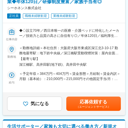
業◆年休120日／研修制度豊富／家族手当有◎
調達業務にとどまらず、コスト・納期・品質の最適化を担い、も
のづくりを根幹から支える役割です。
シーホネンス株式会社
社内外の関係者との折衝を通じて、調整力や交渉力も磨くことが
正社員
職種未経験歓迎
業種未経験歓迎
できます。
また、将来的には組織マネジメントを担う管理職へのステップア
ップも想定しており、長期的にキャリアを築いていける環境で
◆◇設立70年／西日本唯一の医療・介護ベッドに特化したメーカ
す。
ー／技術力と品質の高さに自信有り◎／年休120日／福利厚生充
仕事内容
実◆◇
■入社後の流れ：
＜勤務地詳細＞本社住所：大阪府大阪市東成区深江北3-10-17 勤
約3週間の導入研修を実施し、企業理解や製品知識のインプット、
■業務詳細：
務地最寄駅：地下鉄中央線／深江橋駅受動喫煙対策：屋内全面禁
工場研修などを通じて基礎を習得していただきます。
医療・介護用ベッドを扱う同社にて、法人営業をお任せ致しま
勤務地
煙変更の範囲：会社の定める事業所
その後、配属先にてOJTを中心に実務経験を積みながら、入社後3
【最寄り駅】
す。
～6か月を目安に独り立ちしていただくイメージです。
深江橋駅、高井田駅(地下鉄)、高井田中央駅
既存関係を基盤とした、関係構築型のルート営業が中心です。長
期的な信頼関係を築きながら、顧客に最適な製品提案を行ってい
＜予定年収＞384万円～404万円＜賃金形態＞月給制＜賃金内訳＞
■評価制度について：
ただきます。
月額（基本給）：210,000円～215,000円その他固定手当/月：
評価は、定量目標の達成率と、定性目標の遂行状況の両面から実
給与
20,000円固定残業手当/月：20,000円～30,000円（固定残業時間
施しています。定性目標の一部は個人ごとに設定することが可能
＜シーホネンスベッド営業部＞
11時間0分/月）超過した時間外労働の残業手当は追加支給＜月給
で、ご自身のキャリア志向や成長段階に応じた目標を設定できる
医療用ベッド担当部署で、主に病院、老人ホーム等に販売しま
＞250,000円～265,000円（一律手当を含む）＜昇給有無＞有＜残
点も特徴です。
す。販売会社（代理店）と同行して促進活動を行う場合もありま
業手当＞有＜給与補足＞※経験・能力・期待度等を総合的に考慮し
応募依頼する
す。
気になる
て決定します。■昇給：年1回■賞与：年2回賃金はあくまでも目安
■先輩社員の声：
（エージェントサービス）
ベッドだけでなく、病院用の家具・備品等も取扱い、患者の療養
の金額であり、選考を通じて上下する可能性があります。月給(月
https://seahonence.co.jp/recruit/staff/index.html
環境を快適にするために各種提案を行います。医療に対する理解
額)は固定手当を含めた表記です。
と、正しい商品知識が求められます。
変更の範囲：会社の定める業務
＜ケプロコア営業部＞
生活サポーター／家族も大切に選べる働き方／新規オ