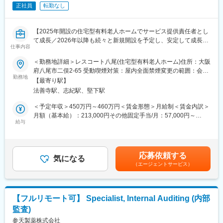
正社員
転勤なし
■働き方について
近畿地方以外にもお取引先がありますが、出張頻度は少ないです
（１～２回／年程度）
【2025年開設の住宅型有料老人ホームでサービス提供責任者とし
て成長／2026年以降も続々と新規開設を予定し、安定して成長中
■組織構成：
仕事内容
の企業でキャリアアップできます／残業ほぼなし・働きやすい職
・営業としては現在、入社10年を超えるベテラン(40代前半)が活
場】
＜勤務地詳細＞レスコート八尾(住宅型有料老人ホーム)住所：大阪
躍中です。
■業務概要
府八尾市二俣2-65 受動喫煙対策：屋内全面禁煙変更の範囲：会社
・社内に臨床検査技師が20名ほど在籍しており、検査データの信
当社が大阪府八尾市にて運営する有料老人ホームで、サービス提
勤務地
の定める事業所
頼性の高さが評価されています。
【最寄り駅】
供責任者としてご活躍いただきます。
・他職種のメンバーとも距離が近く風通しの良い職場環境です。
法善寺駅、志紀駅、堅下駅
■業務詳細
＜予定年収＞450万円～460万円＜賃金形態＞月給制＜賃金内訳＞
■入社後の流れ：
・訪問介護計画書作成
月額（基本給）：213,000円その他固定手当/月：57,000円～
・入社後まずは先輩に同行し、現場のOJTで製品知識や商談の流
・支援経過作成
給与
68,000円固定残業手当/月：30,000円（固定残業時間14時間0分/
れを学んでいただきます。
・モニタリング作成
月）超過した時間外労働の残業手当は追加支給＜月給＞300,000
・完全に独り立ちできるまでしっかりフォローいたします。
・予定実績確認
円～311,000円（一律手当を含む）＜昇給有無＞有＜残業手当＞
・職員教育
有＜給与補足＞ご経験や能力に応じて、上記記載の金額の範囲内
■魅力：
応募依頼する
・家族対応
気になる
で決定します。・賞与：年2回※業績による賃金はあくまでも目安
・ストック型のサービスのため、一件一件の契約が継続的な売上
（エージェントサービス）
・ケアマネ連携 など
の金額であり、選考を通じて上下する可能性があります。月給(月
につながる！毎月ゼロから数字を追うのではなく、成果を積み上
額)は固定手当を含めた表記です。
げながら営業活動に取り組める。
■組織構成
・業界未経験からでも丁寧なOJTで独り立ちまで安心して業務習
・現在9拠点に9名の施設長がおり、2026年には12施設に増設
得できる。
【フルリモート可】 Specialist, Internal Auditing (内部
→2027年には15施設のため、計15名の施設長や各施設のサービス
・完全週休二日制の年休120日、残業月平均10時間にて安定的に
監査)
提供責任者、スタッフが助け合いながら働いていただきます。
活動できる。
時には、代理対応を頼めたり、困ったことがあればすぐに聞きや
参天製薬株式会社