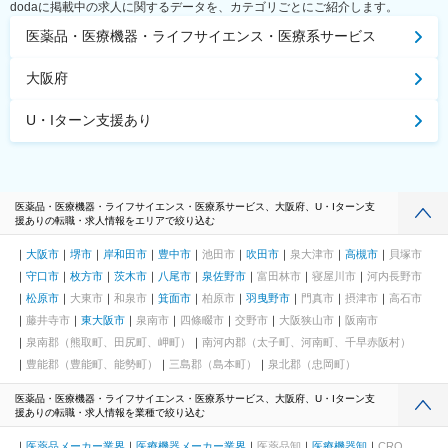
dodaに掲載中の求人に関するデータを、カテゴリごとにご紹介します。
医薬品・医療機器・ライフサイエンス・医療系サービス
大阪府
U・Iターン支援あり
医薬品・医療機器・ライフサイエンス・医療系サービス、大阪府、U・Iターン支
援ありの転職・求人情報をエリアで絞り込む
大阪市
堺市
岸和田市
豊中市
池田市
吹田市
泉大津市
高槻市
貝塚市
守口市
枚方市
茨木市
八尾市
泉佐野市
富田林市
寝屋川市
河内長野市
松原市
大東市
和泉市
箕面市
柏原市
羽曳野市
門真市
摂津市
高石市
藤井寺市
東大阪市
泉南市
四條畷市
交野市
大阪狭山市
阪南市
泉南郡（熊取町、田尻町、岬町）
南河内郡（太子町、河南町、千早赤阪村）
豊能郡（豊能町、能勢町）
三島郡（島本町）
泉北郡（忠岡町）
医薬品・医療機器・ライフサイエンス・医療系サービス、大阪府、U・Iターン支
援ありの転職・求人情報を業種で絞り込む
医薬品メーカー業界
医療機器メーカー業界
医薬品卸
医療機器卸
CRO