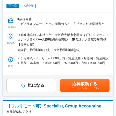
・西日本トップシェアのサービスで安定性が高い。
すいなど、働きやすい環境です。
・お問い合わせ／紹介経由でのルート営業で始めやすい。
正社員
上場企業
・入居者39名定員で、今後入居者が増えるにつれて職員も現在の
・賞与支給実績5.5か月分＆インセンティブありでやりがいも大き
15名から最終的に25~30名規模まで増員予定
い。
■業務内容：
■想定されるキャリアパス
変更の範囲：会社の定める業務
・ゼネラルマネージャーの指示のもと、主担当または副担当とし
サービス提供責任者→施設長→エリアマネージャーと、キャリア
仕事内容
て、リスクに基づいた客観的な保証、アドバイス、インサイトを
アップができます。
提供することで、組織価値の向上および保護に貢献する。
＜勤務地詳細＞本社住所：大阪府大阪市北区大深町4-20 グランフ
職員の働き方を優先する社風のため、長期スパンでの実績が評価
・組織や業務における内部統制上の課題やリスクを検証・評価
ロント大阪タワーA25F勤務地最寄駅：JR各線／大阪駅受動喫煙対
され、月でノルマに追われることはないです。
し、必要に応じて提言を行う
勤務地
策：屋内全面禁煙変更の範囲：会社の定める事業所（リモートワ
【最寄り駅】
・J-SOXに基づき、財務報告に係る内部統制の設計および運用を
ーク含む）
■教育体制
大阪駅、梅田駅(地下鉄)、大阪梅田駅(阪急線)
監査する
資格取得支援や各種研修制度が整い、未経験分野でも着実に成長
経営トップから依頼される特別ミッションを遂行する
＜予定年収＞750万円～1,000万円＜賃金形態＞月給制＜賃金内訳
可能です。
<内部統制上の課題・リスク>
＞月額（基本給）：540,000円～750,000円＜月給＞540,000円～
・関連情報を収集し、監査計画を策定する
給与
750,000円＜昇給有無＞有＜残業手当＞有＜給与補足＞※経験・能
■企業の特徴/魅力
・実査およびインタビューを通じて課題・リスクを検証・評価す
力等を考慮の上、当社規定により決定します。■賞与：年1回支給
大阪府内で高い顧客満足度と安定成長を誇り、質の高い老人ホー
る
(6月)■基本給改定：年1回（4月）賃金はあくまでも目安の金額で
ム運営を一貫して行う企業。職員の働きやすさとキャリア形成を
・監査報告書を作成し、関係者へ報告する
あり、選考を通じて上下する可能性があります。月給(月額)は固定
大切にしています。
応募依頼する
<J-SOX>
気になる
手当を含めた表記です。
新設施設のため、裁量をもって施設運営をいただけます。
（エージェントサービス）
・財務チームと連携し、J-SOX監査プロセスを主導する
・J-SOXにおける主要統制を、設計面および運用面の両方から監
変更の範囲：会社の定める業務
査する
・監査報告書を作成し、関係者へ報告する
【フルリモート可】Specialist, Group Accounting
・外部監査法人とのコミュニケーションを行う
参天製薬株式会社
<特別ミッション>