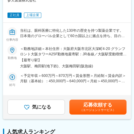
参天製薬株式会社
正社員
上場企業
当社は、眼科医療に特化した130年の歴史を持つ製薬企業です。
日本発のグローバル企業として60カ国以上に拠点を持ち、目の健
仕事内容
康のために様々な革新的な治療法とデジタルソリューションを提
供し、世界中の人々の視覚に関わる社会問題に取り組んでいま
＜勤務地詳細＞本社住所：大阪府大阪市北区大深町4-20 グランフ
す。本ポジションは、本社QA職として活躍頂きます。
ロント大阪タワーA25F勤務地最寄駅：JR各線／大阪駅受動喫煙対
勤務地
策：屋内全面禁煙変更の範囲：会社の定める事業所（リモートワ
【最寄り駅】
■業務内容：
ーク含む）
大阪駅、梅田駅(地下鉄)、大阪梅田駅(阪急線)
・配属先は、日本国内で製造販売する医療用/一般用医薬品・健康
補助食品の品質保証体制の維持・管理、および海外輸出入品を扱
＜予定年収＞600万円～870万円＜賃金形態＞月給制＜賃金内訳＞
う本社品質保証機能（グローバル機能）を担っています。
月額（基本給）：450,000円～640,000円＜月給＞450,000円～
・当社日本法人における GMP/GDP 品質部門の主導役を務め、
給与
640,000円＜昇給有無＞有＜残業手当＞有＜給与補足＞※経験・能
GMP および GDP の実施及び遵守状況を確認し、かつ当社の品質
力等を考慮の上、当社規定により決定します。■賞与：年1回支給
要件を満たすために、社内品質システムを継続的に構築、維持、
(6月)■基本給改定：年1回（4月）賃金はあくまでも目安の金額で
改善し、製造管理及び品質管理の適正運用を確認することで、医
あり、選考を通じて上下する可能性があります。月給(月額)は固定
応募依頼する
療用/一般用医薬品、健康補助食品および治験薬の品質保証を適切
気になる
手当を含めた表記です。
（エージェントサービス）
に行うことを基本使命としています。
【具体的には】
・当社品質マニュアル、cGXPおよび国内外規制に従い社内工場お
よびGXP組織と連携し、日本市場における主導役として品質シス
人気求人ランキング
テムの構築と維持管理および強固なプロセスの構築・標準化に向