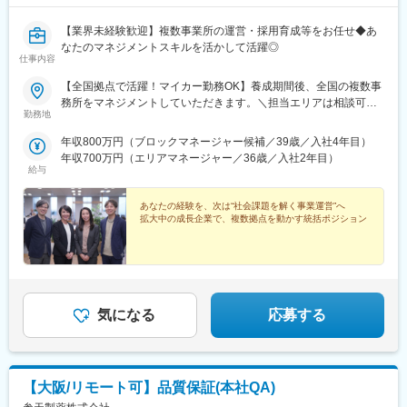
【業界未経験歓迎】複数事業所の運営・採用育成等をお任せ◆あ
なたのマネジメントスキルを活かして活躍◎
仕事内容
【全国拠点で活躍！マイカー勤務OK】養成期間後、全国の複数事
務所をマネジメントしていただきます。＼担当エリアは相談可
勤務地
能！／近隣エリアまたは全国から好きなエリアを相談できます！
《養成期間中の勤務地》現在は東京、横浜、埼玉、福岡の事業所
年収800万円（ブロックマネージャー候補／39歳／入社4年目）
で行っていますが、ご希望に合わせて、お住まいのエリアで行う
年収700万円（エリアマネージャー／36歳／入社2年目）
ことも可能です。また社宅の利用もできますので、ご面接時にお
給与
気軽にご相談ください。《養成期間後の勤務地》全国47都道府県
が対象※現在お住まいの地域又はジェネラルマネージャーと相談の
あなたの経験を、次は“社会課題を解く事業運営”へ
上決定《配属事業部について》障害福祉事業では「重度訪問介
拡大中の成長企業で、複数拠点を動かす統括ポジション
護」と「グループホーム」、高齢者事業では「訪問介護事業」を
展開しています。配属に関しては、適性や条件等に応じて、配属
の事業部を決定。あなたの適性や能力を活かせる適切な部署でご
活躍いただきます。※入社後のキャリアチェンジも可能です。気に
なる点はご相談ください。☆引越し手当支給・借り上げ社宅提供
気になる
応募する
あり（無料）
【大阪/リモート可】品質保証(本社QA)