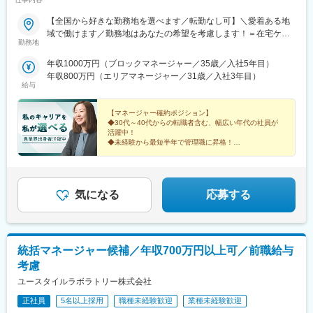
【全国から好きな勤務地を選べます／転勤なし可】＼愛着ある地
域で働けます／勤務地はあなたの希望を考慮します！＝在宅ケア
勤務地
事業＝【1／全国マネージャーコース】☆早期キャリアアップした
い方に最適なポジション☆引越し手当支給・家賃無料の借り上げ
年収1000万円（ブロックマネージャー／35歳／入社5年目）
社宅提供◆全国募集◆四国・東北・関西・岐阜・長野で強化募集
年収800万円（エリアマネージャー／31歳／入社3年目）
中◆入社半年は東京・神奈川・埼玉⇒養成期間後の勤務地は現在
給与
お住まいの地域又はジェネラルマネージャーと相談の上決定《養
成期間中の勤務地》東京、神奈川、埼玉※所在地はHP記載【2／地
【マネージャー確約ポジション】
元マネージャーコース】☆地元採用・転勤なしOK☆別事業へのキ
◆30代～40代からの転職者含む、幅広い年代の社員が
活躍中！
ャリアチェンジによる昇格可能◆勤務地はページ下部『勤務地一
◆未経験から最短半年で管理職に昇格！
覧』を参照ください└湘南・川越・香川・川崎・江戸川・徳島・
青森・多摩川に新規オープン！＝施設ケア事業＝【転勤なしOK／
これからのキャリアに迷いがある方。
下記エリアの希望勤務地で勤務】■北海道・東北／北海道、宮城■
これまでの経験を新しい領域で活かしたい方。
そんなあなたを、私たちは歓迎します。
関東／茨城、栃木、群馬、埼玉、東京、神奈川■甲信越・北陸／新
気になる
応募する
潟■関西／兵庫■東海／静岡、愛知■中国・四国／岡山、広島■九
州・沖縄／福岡、佐賀☆養成期間は最寄り施設勤務
統括マネージャー候補／年収700万円以上可／前職給与
考慮
ユースタイルラボラトリー株式会社
正社員
5名以上採用
職種未経験歓迎
業種未経験歓迎