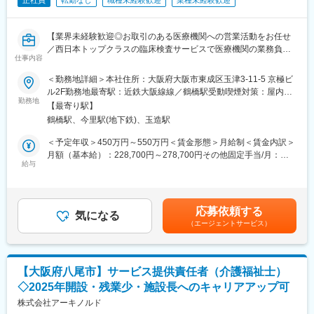
正社員
転勤なし
職種未経験歓迎
業種未経験歓迎
【業界未経験歓迎◎お取引のある医療機関への営業活動をお任せ
／西日本トップクラスの臨床検査サービスで医療機関の業務負担
仕事内容
を手助けします！／賞与5.5ヵ月実績あり・インセンティブあり／
転勤なし×残業少な目で働きやすい環境】
＜勤務地詳細＞本社住所：大阪府大阪市東成区玉津3-11-5 京極ビ
ル2F勤務地最寄駅：近鉄大阪線線／鶴橋駅受動喫煙対策：屋内全
西日本でトップクラスのシェアを誇るホルター心電図（24時間心
勤務地
面禁煙変更の範囲：無
【最寄り駅】
電図）の解析を中心に成長し、臨床検査業務や医療機器・医療消
鶴橋駅、今里駅(地下鉄)、玉造駅
耗品の販売／レンタルを行っている当社にて医療機関へのルート
営業をお任せいたします。
＜予定年収＞450万円～550万円＜賃金形態＞月給制＜賃金内訳＞
※ホルター解析＝心電図データの“分析整理＋異常チェック＋レポ
月額（基本給）：228,700円～278,700円その他固定手当/月：
ート化”
給与
41,300円＜月給＞270,000円～320,000円＜昇給有無＞有＜残業手
当＞有＜給与補足＞賞与実績は年2回（6月・12月）、支給実績
■ 業務内容
5.5ヵ月分も可。インセンティブあり。賃金はあくまでも目安の金
・顧客からのお問い合わせ対応や、取引先からの紹介企業へのフ
額であり、選考を通じて上下する可能性があります。月給(月額)は
応募依頼する
ォロー対応をお任せします。
気になる
固定手当を含めた表記です。
（エージェントサービス）
・訪問先は病院・クリニック（開業医）が中心です。
・取り扱い商材は、ホルター心電図の解析サービスをはじめ、医
療消耗品・医療機器などです。
・1日あたり約10件の顧客先を訪問し、夕方頃に支社へ戻り事務
【大阪府八尾市】サービス提供責任者（介護福祉士）
処理を行います。
◇2025年開設・残業少・施設長へのキャリアアップ可
・納品や問い合わせ対応を通じて課題やニーズをヒアリングし、
追加提案・課題解決につなげていただきます。
株式会社アーキノルド