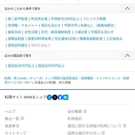
ほかのこだわり条件で探す
第二新卒歓迎
外資系企業
年間休日120日以上
フレックス勤務
管理職・マネジャー
英語を活かす
学歴不問
転勤なし（勤務地限定）
服装自由
女性活躍
社宅・家賃補助制度
上場企業
中国語を活かす
退職金制度
残業20時間未満
完全週休2日制
職種未経験歓迎
土日祝休み
原則定時退社
海外出張あり
ほかの固定給で探す
固定給25万円以上
固定給35万円以上
転職・求人doda（デューダ）トップ
関西
大阪府
医薬品・医療機器・ライフサイエンス・医療
系サービス
U・Iターン支援ありの転職・求人情報
転職サイト dodaをシェア
ヘルプ
会社概要
拠点一覧
利用規約
免責事項
通信に関する情報の利用について
サイトマップ
採用を検討中の方へ