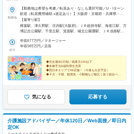
【勤務地は希望を考慮／転居あり・なしも選択可能／U・Iターン
歓迎（転居費用補助 ※規定あり）】大阪府・京都府・兵庫県・奈
勤務地
良県・和歌山県・愛知県・徳島県・高知県・香川県・愛媛県・広
【最寄り駅】
島県・鳥取県・島根県・福岡県の直営店舗◎現在、愛知県・鳥取
樟葉駅、津久野駅、庄内駅(大阪府)、ＪＲ総持寺駅、海老江駅、万
県・中国地方エリアを積極採用中です！＜勤務地＞■大阪府／大阪
博記念公園駅、千里丘駅、箕面駅、城北公園通駅、ＪＲ淡路駅、
市・茨木市・吹田市・箕面市・堺市・岸和田市・泉佐野市・松原
喜連瓜破駅、河内天美駅、堺駅、泉ケ丘駅、上牧駅(大阪府)、久米
市・豊中市・枚方市・高槻市■京都府／京都市・八幡市・木津川市
年収677万円／マネージャー
田駅、井原里駅、住之江公園駅、西二見駅、伊丹駅(阪急線)、加古
■兵庫県／西宮市・伊丹市・加古川市・明石市・神戸市■奈良県／
年収565万円／店長
川駅、春日野道駅(阪神線)、西ノ京駅、大和高田駅、笠縫駅、浮孔
給与
奈良市・大和高田市・磯城郡田原本町・橿原市■和歌山県／和歌山
駅、高の原駅、ケーブル八幡宮山上駅、伏見駅(京都府)、茶山・京
市■愛知県／名古屋市・日進市・知多市・江南市■徳島県／板野郡
都芸術大学駅、東松江駅(和歌山県)、江南駅(愛知県)、古見駅(愛知
藍住町■香川県／高松市■愛媛県／今治市・伊予郡松前町■高知県
◆完全週休2日制／残業月10h以下
県)、港区役所駅、赤池駅(愛知県)、勝瑞駅、高知駅、伏石駅、古
◆各種手当&福利厚生充実
／高知市■広島県／広島市・福山市・廿日市市 ■鳥取県／鳥取市■
泉駅、今治駅、道上駅、廿日市市役所前・平良駅、商工センター
◆西日本エリアで49店舗！（今後も出店予定）
島根県／出雲市・松江市■福岡県／筑紫野市・北九州市◎受動喫煙
入口駅、湖山駅、松江駅、出雲市駅、朝倉街道駅、西小倉駅、野
◆子犬・子猫、観賞魚・小動物など幅広く扱う総合ペッ
対策：分煙※喫煙所あり
トショップ
田駅(阪神線)、公園東口駅、下新庄駅、大小路駅、岩屋駅(兵庫
「安定した就業環境」「好きな部門に配属OK」
県)、高田駅(奈良県)、元田中駅、東海通駅、新井口駅、天拝山
笑顔で働ける理由があります！
駅、平和通駅、野田阪神駅、淡路駅、花田口駅、灘駅、草津南
駅、小倉駅(福岡県)
気になる
応募する
介護施設アドバイザー／年休120日／Web面接／即日内
定OK
ユースタイルラボラトリー株式会社