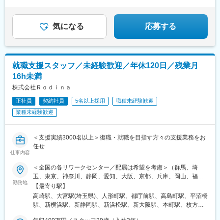
評価は、営業目標の達成率と、定性目標の遂行状況の両面から実
あり
施しています。定性目標の一部は個人ごとに設定することが可能
で、ご自身のキャリア志向や成長段階に応じた目標を設定できる
気になる
応募する
点も特徴です。
■営業部社員の声：
https://seahonence.co.jp/recruit/staff/index.html
就職支援スタッフ／未経験歓迎／年休120日／残業月
変更の範囲：会社の定める業務
16h未満
株式会社Ｒｏｄｉｎａ
正社員
契約社員
5名以上採用
職種未経験歓迎
業種未経験歓迎
＜支援実績3000名以上＞復職・就職を目指す方々の支援業務をお
任せ
仕事内容
＜全国の各リワークセンター／配属は希望を考慮＞（群馬、埼
玉、東京、神奈川、静岡、愛知、大阪、京都、兵庫、岡山、福
勤務地
岡）★転勤が必要な際は相談の上、希望を考慮し決定・群馬：高
【最寄り駅】
崎（2026年10月開設予定）・埼玉：大宮／大宮東口・東京：日本
高崎駅、大宮駅(埼玉県)、人形町駅、都庁前駅、高島町駅、平沼橋
橋／新宿南口・神奈川：横浜東口／横浜西口／新横浜・静岡：静
駅、新横浜駅、新静岡駅、新浜松駅、新大阪駅、本町駅、枚方市
岡／浜松・愛知：伏見・大阪：新大阪／新大阪西口／本町／枚
駅、京都河原町駅、丸太町駅(京都市営)、高速神戸駅、岡山駅前