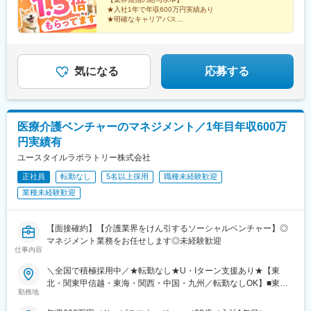
★入社1年で年収600万円実績あり
越・香川・徳島・青森・多摩川にて新規オープン★別事業へのキ
★明確なキャリアパス
ャリアチェンジによる昇格可能☆ページ下部「勤務地の一例」も
★介護経験ゼロからマネージャー輩出
ご参照ください【2／全国マネージャーコース】◆全国募集／引越
★資格取得費用は会社負担
し手当・社宅◆入社半年の養成期間中は東京・神奈川・埼玉／所
★完全週休2日／転勤なし・UIターン可
在地はHP参照⇒養成期間後の勤務地は現在お住まいの地域又はジ
気になる
応募する
ェネラルマネージャーと相談の上決定◆引越し手当支給・家賃無
料の借り上げ社宅提供☆早期キャリアアップしたい方に最適なポ
ジション
医療介護ベンチャーのマネジメント／1年目年収600万
円実績有
ユースタイルラボラトリー株式会社
正社員
転勤なし
5名以上採用
職種未経験歓迎
業種未経験歓迎
【面接確約】【介護業界をけん引するソーシャルベンチャー】◎
マネジメント業務をお任せします◎未経験歓迎
仕事内容
＼全国で積極採用中／★転勤なし★U・Iターン支援あり★【東
北・関東甲信越・東海・関西・中国・九州／転勤なしOK】■東北
勤務地
／北海道、青森、岩手、宮城、山形、福島■関東甲信越／茨城、栃
木、群馬、埼玉、千葉、東京、神奈川、新潟、富山、山梨、長野■