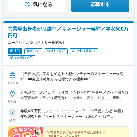
目駅、星ケ丘駅(大阪府)、城北公園通駅、南巽駅、崇禅寺駅、尼崎
気になる
応募する
駅(阪神線)、山陽天満駅、加古川駅、新神戸駅、住吉駅(兵庫県・
東海道)、香櫨園駅、中山寺駅、大久保駅(兵庫県)、舞子公園駅、
六甲駅、富雄駅、横川駅、小網町駅、吉塚駅、茶山駅(福岡県)、九
大学研都市駅、福大前駅、竜田口駅、熊本駅、和歌山市駅、県庁
異業界出身者が活躍中／マネージャー候補／年収600万
通り駅、代々木八幡駅、立場駅
円可
ユースタイルラボラトリー株式会社
正社員
転勤なし
5名以上採用
職種未経験歓迎
業種未経験歓迎
【全員面接】業界を変える大型ベンチャーのマネージャー候補
枠 ■■完全未経験から活躍できる理由■■
仕事内容
☆転勤なしOK／UIターン歓迎☆全国各地で募集中／選べる働き方
☆寮費無料プラン（規定有）：北海道、東京、神奈川、新潟、三
勤務地
重、滋賀、沖縄☆マイカー通勤手当有【1／地元マネージャーコー
ス】◇地元採用・転勤なし可■東北／北海道、青森、岩手、宮城、
年収420万円（ジュニアコーディネータ―／27歳／入社1年目）
山形、福島■関東甲信越／茨城、栃木、群馬、埼玉、千葉、東京、
年収600万円（サービスマネージャー／30歳／入社3年目）
神奈川、新潟、富山、山梨、長野■東海／岐阜、静岡、愛知、三重
給与
■関西／滋賀、京都、大阪、兵庫、奈良、和歌山■中国・四国／岡
山、広島、山口、徳島、香川、愛媛、高知■九州／福岡、佐賀、長
＼異業界出身の完全未経験者が活躍中！／
崎、熊本、大分、宮崎、鹿児島、沖縄☆江戸川・川崎・湘南・川
【業界屈指の給与水準】