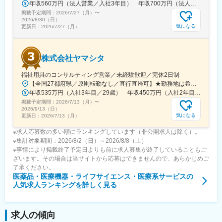
年収560万円（法人営業／入社3年目） 年収700万円（法人営業・チームリーダー／入社5年目）
掲載予定期間：
2026/7/27（月）
〜
2026/8/30（日）
気になる
更新日：
2026/7/27（月）
株式会社ヤマシタ
福祉用具のコンサルティング営業／未経験歓迎／完休2日制
【全国27都府県／原則転勤なし／直行直帰可】★勤務地は希望を考慮★拠点により車通勤OK※充足状況により、ご希望の勤務地での募集が終了している場合があります。※転居を伴う転勤の有無は、半年ごとに希望を伺い、選択いただけます。■東北■・宮城県（仙台市）■関東■・東京都（東京23区など）・神奈川県（横浜市など）・埼玉県（さいたま市など）・千葉県（千葉市など）・茨城県（水戸市）・栃木県（宇都宮市／足利市）・群馬県（前橋市）■東海■・愛知県（名古屋市／豊田市／豊橋市／小牧市）・静岡県（静岡市／浜松市／沼津市／焼津市／富士市）・岐阜県（岐阜市）・三重県（四日市市）■信越・北陸■・長野県（長野市）・山梨県（甲府市）・石川県（金沢市）・富山県（富山市）・福井県（福井市）■関西■・大阪府・兵庫県（神戸市／尼崎市／姫路市）・京都府（京都市）・奈良県（奈良市／天理市）・滋賀県（大津市／彦根市）・和歌山県（和歌山市／田辺市）■中国■・広島県（広島市）・岡山県（岡山市）■四国■・香川県（高松市）■九州■・福岡県（福岡市）
年収535万円（入社3年目／29歳） 年収450万円（入社2年目／26歳）
掲載予定期間：
2026/7/13（月）
〜
2026/9/13（日）
気になる
更新日：
2026/7/13（月）
※求人応募数の多い順にランキングしています（非公開求人は除く）。
※集計対象期間：2026/8/2（日）～2026/8/8（土）
※事情により掲載終了予定日よりも前に求人募集が終了していることもご
ざいます。その場合は当サイトから応募はできませんので、あらかじめご
了承ください。
医薬品・医療機器・ライフサイエンス・医療系サービス
の
人気求人ランキングを詳しく見る
求人の傾向