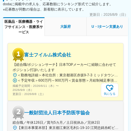
dodaに掲載中の求人を、応募数順にランキング形式でご紹介します。
けた改善を行う。
※応募数が同数の場合は、新着順に表示しています。
・GQP管理基準および手順に準拠した医薬品品質システム（逸
脱/CAPA、変更管理、文書管理、教育訓練、取決めなど）を構
更新日：
2026/8/9（日）
築、維持、改善する
医薬品・医療機器・ライ
・製造委託先、供給業者管理の運用および継続的な改善を行う。
大阪府
U・Iターン支援あり
フサイエンス・医療系サ
・日本・海外規制及び標的市場国規制に適合する新製品の上市活
ービス
動を行う。
・国内市場向け製品及び輸出用製品の、治験薬Phase及び商用
Phaseにおける製品品質管理を推進する。
・ターゲット市場要件に基づく海外輸出入品の品質保証業務の実
富士フイルム株式会社
務およびサポートを行う。
・他社製造販売業者との販売提携製品の品質協定を遵守するとと
【総合職/ポジションサーチ】日本TOPメーカー/ご経験に合わせて
もに適正な品質情報の取扱いを行う。
ポジション打診いたします
・GDPガイドラインに準拠した医薬品販売業者への医薬品の市販
＜勤務地詳細＞本社住所：東京都港区赤坂9-7-3 ミッドタウン・ウェスト勤務地最寄駅：東京メトロ日比谷線／都営大江戸線／六本木駅受動喫煙対策：敷地内全面禁煙
後納入、保管、供給業務に関する品質保証業務を行う。
＜予定年収＞600万円～900万円＜賃金形態＞月給制補足事項なし＜賃金内訳＞月額（基本給）：300,000円～500,000円＜月給＞300,000円～500,000円＜昇給有無＞有＜残業手当＞有賃金はあくまでも目安の金額であり、選考を通じて上下する可能性があります。月給(月額)は固定手当を含めた表記です。
・品質KPIsのモニタリング及び継続的改善の推進、マネジメント
掲載予定期間：
2026/6/11（木）
〜
への報告を実施する
2026/9/9（水）
気になる
更新日：
2026/8/8（土）
変更の範囲：会社の定める業務
一般財団法人日本予防医学協会
総合職／年休126日／賞与5カ月／土日祝休み／完休2日
【東日本事業本部】東京都江東区毛利1-19-10 江間忠錦糸町ビル※訪問先からの直行直帰が可能です！＜アクセス＞・JR総武線（快速・各駅停車）／東京メトロ半蔵門線 錦糸町駅より徒歩5分・東京メトロ半蔵門線／都営新宿線 住吉駅より徒歩5分※受動喫煙対策:屋内全面禁煙