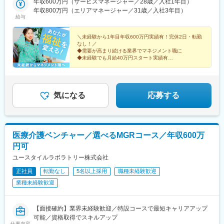
年収600万円（サービスマネージャー／28歳／入社1年目）
東海／岐阜、静岡、愛知、三重■関西／滋賀、京都、大阪、兵庫、
年収800万円（エリアマネージャー／31歳／入社3年目）
奈良、和歌山■中国・四国／岡山、広島、山口、徳島、香川、愛
給与
媛、高知■九州／福岡、佐賀、長崎、熊本、大分、宮崎、鹿児島、
沖縄★【エリア勤務希望・移住希望の方優遇】：サポート制度も
＼未経験から1年目年収600万円実績有！完休2日・転勤
充実していますので、現在のお住まいに関わらずご希望をお知ら
なし！／
◆需要が高まり続ける業界でマネジメント職に
せください！☆『寮費無料プラン』あり（規定有）：下記勤務地
◆未経験でも月給40万円スタート実績有
希望・移住希望の方はお気軽にご相談ください！※【北海道】【東
◆30～40代の女性マネジャー多数活躍中
京都】【神奈川県】【新潟県】【三重県】【滋賀県】【沖縄県】
◆会社負担で資格取得可能
での勤務の場合★全国のご希望勤務地へU・Iターン可能・初期費
◆株式上場を目指す急成長ベンチャー
用会社負担等の移住支援あり（規定有）・U・Iターン転勤希望者
気になる
応募する
への1年間の支援あり（規定有）★江戸川・川崎・湘南・川越・香
川・徳島・青森にて新規事業所オープン！
医療介護ベンチャー／選べるMGRコース／年収600万
円可
ユースタイルラボラトリー株式会社
正社員
転勤なし
5名以上採用
職種未経験歓迎
業種未経験歓迎
【面接確約】業界未経験歓迎／特設コースで最短キャリアアップ
可能／資格取得でスキルアップ
仕事内容