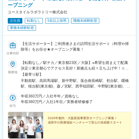
在宅介護用ベッドを、卸事業者や福祉用具レンタル事業者に販売
ープニング
します。ケアマネジャーや介護ショップの方に、ベッドのデモン
ストレーション等も行ない、在宅介護用ベッドの正しい使い方の
ユースタイルラボラトリー株式会社
知識を広めます。
正社員
転勤なし
5名以上採用
職種未経験歓迎
※どちらかに配属
業種未経験歓迎
■業務の特徴：
・医療・介護ベッドの導入においては、実演デモを通じた提案型
【生活サポーター】ご利用者さまの訪問生活サポート（料理や掃
営業を行い、現場に即した使い方や価値を伝えていきます。
除等）をお任せ★オープニング募集！
・製品の安全性・機能性・独自性などを踏まえた付加価値提案型
仕事内容
の営業スタイルで、やりがいの大きい仕事です。
・顧客ごとに異なるニーズや関係性に応じて提案を組み立てるた
【転勤なし／駅チカ／東京都23区／大阪】※希望を踏まえて配属
め、戦略的に商談を進める面白さも魅力です。
決定☆東京都心でアクセス良好！新拠点も続々立ち上げ中！☆大
勤務地
・営業エリアは基本的に支店近郊が中心で、外勤時は直行直帰も
阪拠点、2026年新規オープン！《採用拠点》■ユースタイルケア
【最寄り駅】
可能なため、自身でスケジュールを調整しながら働くことができ
大阪城南大阪市中央区法円坂1-1-38「森ノ宮駅」より徒歩10分
不動前駅、高田馬場駅、新中野駅、落合南長崎駅、初台駅、曙橋
ます。
「谷町四丁目駅」より徒歩8分■ユースタイルケア 不動前東京都目
駅、桜台駅(東京都)、森ノ宮駅、西早稲田駅、中野駅(東京都)、
黒区下目黒3-18-7東急電鉄目黒線「不動前駅」徒歩8分■ユースタ
代々木八幡駅、四谷三丁目駅、練馬駅、谷町四丁目駅、代々木公
■入社後の流れ：
イルケア 新宿東京都新宿区高田馬場1-31-8各線「高田馬場駅」徒
年収360万円／入社半年／資格なし
園駅、四ツ谷駅
約3週間の導入研修を実施し、企業理解や製品知識のインプット、
歩2分■ユースタイルケア 新中野東京都中野区中央4-24-13東京メ
年収380万円／入社1年目／実務者研修修了
給与
工場研修、営業同行などを通じて基礎を習得していただきます。
トロ丸ノ内線「新中野駅」徒歩5分■ユースタイルケア 哲学堂東京
その後、配属先にてOJTを中心に実務経験を積みながら、入社後3
都新宿区西落合2-11-5都営地下鉄大江戸線「落合南長崎駅」徒歩8
～6か月を目安に担当を持ち、営業として独り立ちしていただくイ
分■ユースタイルケア 神宮東京都渋谷区初台2-5-21京王線「初台
2026年都内・大阪新規事業所オープニング募集！
成長中の医療福祉ベンチャーで安心の未経験スタート
メージです。
駅」徒歩5分■ユースタイルケア 四ッ谷東京都新宿区荒木町16-26
都営新宿線「曙橋駅」徒歩3分■ユースタイルケア 桜台東京都練馬
■評価制度について：
区豊玉上 2-20-4西武池袋線「桜台駅」より徒歩3分※受動喫煙対策