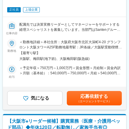
・経営トップから依頼された課題を調査・検証する
・経営トップ向けの報告書を作成する
正社員
上場企業
■当社に関して：
Santenは、眼科領域に特化したスペシャリティ・カンパニーとし
配属先では決算実務リーダーとしてマネージャーをサポートする
て、世界中の患者さんや生活者、医療関係者の皆さまへの価値あ
経理スペシャリストを募集しています。当部門はSantenグループ
る製品やサービスの提供を通じ、人々の「Happiness with
仕事内容
における制度会計・税務・財務に関する統括部署として機能し、
Vision」の実現に貢献することを目指しています。1890年に日本
様々な経営課題の解決に貢献しています。
＜勤務地詳細＞本社住所：大阪府大阪市北区大深町4-20 グランフ
で創業以来、「天機に参与する」という基本理念の下、長年にわ
＜業務範囲＞
ロント大阪タワーA25F勤務地最寄駅：JR各線／大阪駅受動喫煙対
たり人々の目の健康維持・増進を追求してきました。私たちの責
連結決算業務、単体決算業務、法定開示書類作成、固定資産業
勤務地
策：屋内全面禁煙変更の範囲：会社の定める事業所（リモートワ
務は、一人でも多くの患者さんが幸せで豊かな人生を過ごすこと
【最寄り駅】
務、原価計算業務、税務申告関連業務、財務・資金管理業務、内
ーク含む）
ができる未来を創り出すため、眼科疾患の診断や治療に存在する
大阪駅、梅田駅(地下鉄)、大阪梅田駅(阪急線)
部統制関連業務、その他会計、税務、財務に関する業務全般等。
ボトルネックを解消するソリューションを提供することで、治療
＜役割＞
＜予定年収＞750万円～1,000万円＜賃金形態＞月給制＜賃金内訳
フローを変革し、より良い眼科医療の実現に貢献し続けることで
・関連法規や会計基準に則り、経理・税務の担当業務について中
＞月額（基本給）：540,000円～750,000円＜月給＞540,000円～
す。Santenは多様な力を結集し、世界中の人々が「見る」を通じ
心的役割を担います。国内外の関係者とも協同して、経営課題へ
給与
750,000円＜昇給有無＞有＜残業手当＞有＜給与補足＞※経験・能
た幸せを実感できる社会の実現に向けて全力を尽くします。
の取り組みや実務業務の取りまとめをしていただきます。
力等を考慮の上、当社規定により決定します。■賞与：年1回支給
・会計監査や税務調査において、監査法人や税務当局との議論や
(6月)■基本給改定：年1回（4月）賃金はあくまでも目安の金額で
折衝の中心的役割を担います。
あり、選考を通じて上下する可能性があります。月給(月額)は固定
応募依頼する
・大局的な指針、方向性のもと課題解決の提案を自律的に行うと
気になる
手当を含めた表記です。
変更の範囲：会社の定める業務
（エージェントサービス）
ともに、下位等級者の指導にあたります。
＜具体的推進例＞
・IFRSに基づく単体・連結決算作業及び開示書類作成をリード。
必要に応じてマネージャーに提案、判断をあおぎ自律的に推進。
【大阪市※リーダー候補】購買業務〈医療・介護用ベッ
・グローバルな税務課題に対して適法性と節税の両視点から最適
ド部品〉◆年休120日／転勤無し／家族手当有◎
な検討・提案を実施。