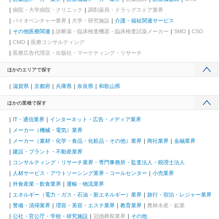
病院・大学病院・クリニック
調剤薬局・ドラッグストア業界
バイオベンチャー業界
大学・研究施設
介護・福祉関連サービス
その他医療関連
診断薬・臨床検査機器・臨床検査試薬メーカー
SMO
CSO
CMO
医療コンサルティング
医療広告代理店・出版社・マーケティング・リサーチ
ほかのエリアで探す
滋賀県
京都府
兵庫県
奈良県
和歌山県
ほかの業種で探す
IT・通信業界
インターネット・広告・メディア業界
メーカー（機械・電気）業界
メーカー（素材・化学・食品・化粧品・その他）業界
商社業界
金融業界
建設・プラント・不動産業界
コンサルティング・リサーチ業界・専門事務所・監査法人・税理士法人
人材サービス・アウトソーシング業界・コールセンター
小売業界
外食産業・飲食業界
運輸・物流業界
エネルギー（電力・ガス・石油・新エネルギー）業界
旅行・宿泊・レジャー業界
警備・清掃業界
理容・美容・エステ業界
教育業界
農林水産・鉱業
公社・官公庁・学校・研究施設
冠婚葬祭業界
その他