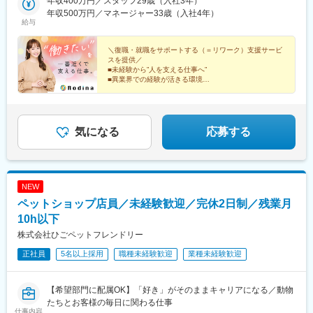
方・京都：京都河原町／烏丸御池・兵庫：神戸・岡山：岡山・福
年収400万円／スタッフ29歳（入社3年）
駅、博多駅、水天宮前駅、南新宿駅、横浜駅、日吉町駅、浜松
岡：博多筑紫口※オフィス内禁煙※新規事業所を希望の場合、開設
年収500万円／マネージャー33歳（入社4年）
駅、東淀川駅、南方駅(大阪府)、心斎橋駅、宮之阪駅、祇園四条
給与
まで既存事業所で勤務いただきます（応相談）
駅、烏丸御池駅、神戸駅(兵庫県)、岡山駅、東比恵駅、茅場町駅、
新宿駅、戸部駅、静岡駅、第一通り駅、崇禅寺駅、堺筋本町駅、
＼復職・就職をサポートする（＝リワーク）支援サービ
烏丸駅、ハーバーランド駅、西川緑道公園駅
スを提供／
■未経験から”人を支える仕事へ”
■異業界での経験が活きる環境
■国家資格保有率7割・資格取得支援充実
■誕生日休暇・リフレッシュ休暇あり
■月給26万円以上スタート
気になる
応募する
NEW
ペットショップ店員／未経験歓迎／完休2日制／残業月
10h以下
株式会社ひごペットフレンドリー
正社員
5名以上採用
職種未経験歓迎
業種未経験歓迎
【希望部門に配属OK】「好き」がそのままキャリアになる／動物
たちとお客様の毎日に関わる仕事
仕事内容