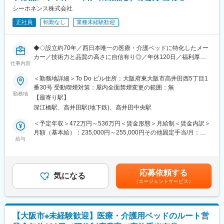
・会計基準や規制の変更に関する最新情報の入手、他社事例調査
シーホネンス株式会社
やアイデアの共有など、チームの業務品質、生産性を高めること
正社員
転勤なし
業種未経験歓迎
に貢献。専門的知識・技術をもって下位等級者にも指導し、チー
ム全体のパフォーマンス向上に貢献。
◆◇設立約70年／西日本唯一の医療・介護ベッドに特化したメー
■当社に関して：
カー／技術力と品質の高さに自信有り◎／年休120日／福利厚生
Santenは、眼科領域に特化したスペシャリティ・カンパニーとし
仕事内容
充実◆◇
て、世界中の患者さんや生活者、医療関係者の皆さまへの価値あ
＜勤務地詳細＞To Do ビル住所：大阪府東大阪市高井田西5丁目1
る製品やサービスの提供を通じ、人々の「Happiness with
■業務概要：
番30号 受動喫煙対策：屋内全面禁煙変更の範囲：無
Vision」の実現に貢献することを目指しています。1890年に日本
医療・介護用ベッドおよび周辺機器を扱う当社にて、資材調達・
勤務地
で創業以来、「天機に参与する」という基本理念の下、長年にわ
【最寄り駅】
部品購買業務全般をお任せします。
たり人々の目の健康維持・増進を追求してきました。私たちの責
深江橋駅、高井田駅(地下鉄)、高井田中央駅
生産部門や他部署と密に連携しながら、安定した生産体制を支え
務は、一人でも多くの患者さんが幸せで豊かな人生を過ごすこと
る重要なポジションです。
＜予定年収＞472万円～536万円＜賃金形態＞月給制＜賃金内訳＞
ができる未来を創り出すため、眼科疾患の診断や治療に存在する
月額（基本給）：235,000円～255,000円その他固定手当/月：
ボトルネックを解消するソリューションを提供することで、治療
■業務内容：
給与
30,000円～50,000円固定残業手当/月：40,000円（固定残業時間
フローを変革し、より良い眼科医療の実現に貢献し続けることで
・生産計画に基づく部品・資材の発注業務
16時間0分/月）超過した時間外労働の残業手当は追加支給＜月給
す。Santenは多様な力を結集し、世界中の人々が「見る」を通じ
・工場および仕入先との納期調整・在庫最適化
＞305,000円～345,000円（一律手当を含む）＜昇給有無＞有＜残
た幸せを実感できる社会の実現に向けて全力を尽くします。
・必要に応じた仕入先との価格交渉・条件交渉
業手当＞有＜給与補足＞※経験・能力・期待度等を総合的に考慮し
応募依頼する
・不具合発生時の代替品手配や調整対応
気になる
て決定します。■昇給：年1回■賞与：年2回賃金はあくまでも目安
（エージェントサービス）
・新規仕入先の開拓および関係構築
の金額であり、選考を通じて上下する可能性があります。月給(月
額)は固定手当を含めた表記です。
変更の範囲：会社の定める業務
★製品一覧：https://seahonence.co.jp/hp/bed01/index.html
【大阪市※未経験歓迎】医療・介護用ベッドのルート営
■ポジションの特徴：