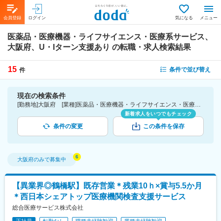
会員登録
ログイン
気になる
メニュー
医薬品・医療機器・ライフサイエンス・医療系サービス、
大阪府、U・Iターン支援あり
の転職・求人検索結果
15
条件で並び替え
件
現在の検索条件
[勤務地]大阪府 [業種]医薬品・医療機器・ライフサイエンス・医療系サービス [詳細条件](待遇・福利厚生)U・Iターン支援あり
新着求人をいつでもチェック
条件の変更
この条件を保存
大阪府
のみで募集中
【異業界◎鶴橋駅】既存営業＊残業10ｈ×賞与5.5か月
＊西日本シェアトップ医療機関検査支援サービス
総合医療サービス株式会社