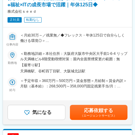
の品質を高め、お客様にご提案することで、お客様からの信頼や
※福祉×ITの成長市場で活躍｜年休125日◆
安心を獲得いただきます。
株式会社ｓｅｅｄ
正社員
転勤なし
■研修制度について：
先輩社員とのOJTもじっくり行っており、1人前になるまで手厚く
サポート致します。未経験の方でも安心してキャッチアップいた
＜月給30万～／残業無／◆フレックス・年休125日で自分らしく
だけるフォロー体制がございます。
働ける環境◎＞
また、年間カリキュラムに沿って適宜研修も実施しております。※
仕事内容
機械を実際に解体したり、組み立てたりする研修や、実際にコー
■業務内容：
ルセンターに届くお問い合わせ内容を把握していただくための研
＜勤務地詳細＞本社住所：大阪府大阪市中央区大手前1-6-4 リップ
SNS運用や動画制作を中心に、印刷媒体、Web広告、看板・サイ
修等。、
ル天満橋ビル8階受動喫煙対策：屋内全面禁煙変更の範囲：無
ンなど店舗のプロモーションに関する総合的な販促提案が行える
勤務地
【最寄り駅】
当社にて、既存顧客のフォロー業務と併せて利用者様を含めた営
■整備士や異業界のメンテナンス経験をお持ちの方へ：
天満橋駅、谷町四丁目駅、大阪城北詰駅
業チームのマネジメントをお任せします。
これまでの「機械構造を理解し、見立てる力」はそのまま活かせ
ます。
＜予定年収＞360万円～500万円＜賃金形態＞月給制＜賃金内訳＞
■業務詳細：
加えて、デジタル化・ネットワーク化が加速的に進む医療業界の
月額（基本給）：268,500円～358,000円固定残業手当/月：
＜既存顧客フォロー＞
給与
中でIT・ネットワーク知識が身につき、
31,500円～42,000円（固定残業時間15時間0分/月）超過した時間
・営業事務：提案書、見積書、請求書などの作成と入金管理
より専門性の高いサービスエンジニアへステップアップが可能で
外労働の残業手当は追加支給＜月給＞300,000円～400,000円（一
・営業業務：担当顧客との打合せ(リモートや訪問)
す。
律手当を含む）＜昇給有無＞有＜残業手当＞有＜給与補足＞※経
・実働案件：デザイン制作の進行管理、印刷と配布業者への手
験・年齢・資格などを考慮の上、当社規定により優遇いたしま
応募依頼する
配、Web広告手配、看板サイン類の現地調査など
気になる
■緊急呼び出しについて：
す。・昇給：年1回・賞与：年2回 ※入社2年目より支給賃金はあく
（エージェントサービス）
スポーツ関連施設から結婚相談所など、クライアントの業界は多
クリニックがお客様となる為、基本的に夜間に呼ばれることはあ
までも目安の金額であり、選考を通じて上下する可能性がありま
種多様です。
りません。一方でイレギュラーな自体に備えて当番制（自宅待
す。月給(月額)は固定手当を含めた表記です。
機）を取り入れており、万が一、対応（出動）が発生した場合、
＜利用者様フォロー＞
代休を取得します。一時対応はコールセンターで行っておりま