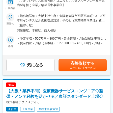
的なビジネス展開を検討し展開をリード
【フルフレックス勤務可能／コニカミノルタグループの中核事業
商材を扱う企業／急成長中事業◎】
仕事内容
■ポジションの魅力
■業務概要：
・公共領域の社会課題解決に貢献出来る
クリティカルケア領域（麻酔・救急・集中治療）に対して当社製
＜勤務地詳細＞大阪支社住所：大阪府大阪市西区西本町2-3-10 西
公共における業務現場の課題解決を通じて職員の働き方改善に直
品を提案し、医師・メディカルスタッフとの関係強化を通じて製
本町インテスビル受動喫煙対策：その他（就業時間内禁煙）変更
接寄与する事ができます。更に、実際の売上という形で事業への
品提案のみならず顧客課題を解決すべくコミュニケーションを図
勤務地
の範囲：会社の定める事業所（リモートワーク含む）
【最寄り駅】
貢献も実感できます。
り、顧客から信頼されるパートナーとしての役割を担っていただ
阿波座駅、本町駅、西大橋駅
・新しい組織のネットワーク専門の有識者メンバーとして活躍出
きます。
来る
＜予定年収＞500万円～800万円＜賃金形態＞月給制補足事項なし
今回のポジションは新しい組織の中で、その専門知識を活かした
■業務の詳細：
＜賃金内訳＞月額（基本給）：270,000円～431,500円＜月給＞
メンバーとしての活躍を期待します。
・新規顧客の開拓や提案、既存顧客のフォローアップ及び追加提
給与
270,000円～431,500円＜昇給有無＞有＜残業手当＞有＜給与補足
・公共領域における様々な業務の経験を幅広く積む事が出来る
案
＞※給与詳細は前職・経験を考慮し、同社社内規定に準じ決定しま
現在は公共領域における文書管理業務が中心となるが、今後は課
・顧客のニーズのヒアリング、課題整理
す。■昇給：年1回■賞与：年2回（6月、12月）賃金はあくまでも
題解決する業務の幅を広げていく予定です。エンジニアとしてIT
・顧客課題解決やニーズを満たす為に開催されるセミナーや学会
目安の金額であり、選考を通じて上下する可能性があります。月
応募依頼する
技術の知識だけでなく、公共領域における業務の観点から幅広く
等のイベントを有効活用
気になる
給(月額)は固定手当を含めた表記です。
（エージェントサービス）
経験を積む事が出来ます。
・該当エリアの支社一般営業や超音波担当者との連携及び情報共
有
・販売代理店との協業推進、商談進捗確認、更なる関係強化のた
変更の範囲：会社の定める業務
めの新規提案等の実施
NEW
・クリティカルケア領域の商談においてオーナシップをとり主導
【大阪＊業界不問】医療機器サービスエンジニア◇整
・超音波診断装置のデモンストレーションの実施
・提案資料の作成、見積書の素案作成、営業への作成依頼
備・メンテ経験を活かせる／東証スタンダード上場◇
・入札書類の作成
株式会社テクノメディカ
・納品及び納品後フォローアップ
正社員
上場企業
業種未経験歓迎
・エリア内の市場分析及び競合の情報収集