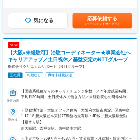
・医師、院内のスタッフに対して：
スペシャリスト（役職無）として働くことも可能であり、スキル
15時間0分/月）超過した時間外労働の残業手当は追加支給＜月給
治験実施の支援、治験スケジュール調整・データ入力の補助等
や能力によって昇給します。
＞253,000円～310,000円（一律手当を含む）＜昇給有無＞有＜残
・製薬会社担当者に対して：
業手当＞有＜給与補足＞■優秀成績者は別途5万円、3万円、1万円/
応募依頼する
実施している治験に関する情報を担当者へ提供し、治験進行の調
気になる
■研修制度
月の報奨金あり（月3人程度）。■出張（外勤）手当有り（実費
（エージェントサービス）
整
・導入研修(入社後2週間の座学研修)ビジネスマナー、PC操作、薬
+距離に応じて支給）■入社5年目チーフ、500万円（手当込・残業
機法やGCPなどの関連法、CRC業務に必要な知識やスキルなどを
代別）■入社7年目リーダー、550万円（手当込・残業代別）賃金
※医療機関は、全国約30の大学病院、がんセンターなどの大規模
学びます。各単元毎に専属社員が講義ををいます。
はあくまでも目安の金額であり、選考を通じて上下する可能性が
病院のみ。対象疾患はオンコロジー領域（化学療法、免疫療法、
・OJT研修(社後半年間）：導入研修で学んだことを現場で体験
あります。月給(月額)は固定手当を含めた表記です。
NEW
遺伝子治療など）が最も多く、再生医療や医療機器、バイオ医薬
し、応用力を身につけます。
【大阪※未経験可】治験コーディネーター★事業会社へ
品など大規模病院ならではのプロジェクトを狭く深く経験できま
・継続研修：週に1回、最新の治験情報や振り返りを行い、スキル
す。
キャリアアップ／土日祝休／基盤安定のNTTグループ
アップを図っていきます。
株式会社クリニカルサポート【NTTグループ】
■就業環境
変更の範囲：会社の定める業務
正社員
転勤なし
職種未経験歓迎
大規模病院では、複数のプロジェクトを受託する為、必ず複数名
のチームで業務を進めます。チームメンバー間でリアルタイムで
最新情報を共有するため、急な休暇や長期休暇にも対応可。ライ
【医療系職種からのキャリアチェンジ多数！／昨年度残業時間：
フイベントと両立して長く就業出来るように、完全チーム制や時
平均月20時間・土日祝休みで働き方◎／未経験安心の研修体制】
間単位の有給取得、スーパーフレックスタイム制度を導入し（原
仕事内容
則OJT終了後に適用）、復帰実績はほぼ100％となっております。
【はじめに】
育児休業は満3歳まで、育児短時間勤務は小学校3年年まで利用可
＜勤務地詳細＞大阪オフィス住所：大阪府大阪市東淀川区東中島
大病院を中心とした医療機関内で、患者様や医師、各部門間のコ
能です。
1-17-18 新大阪ビル東館7F勤務地最寄駅：JR線／新大阪駅受動喫
ーディネート（調整）業務を行い、製薬会社と医療機関の架け橋
勤務地
煙対策：屋内全面禁煙変更の範囲：会社の定める事業所
【最寄り駅】
となり、臨床試験（治験）のスムーズな進行支援をお任せしま
■キャリアパス
新大阪駅、崇禅寺駅、西中島南方駅
す。
約4～5年後にチームをまとめるチーフやリーダーに任命される
と、チームのプロジェクトの進捗管理やメンバーのフォローをし
＜予定年収＞369万円～468万円＜賃金形態＞月給制＜賃金内訳＞