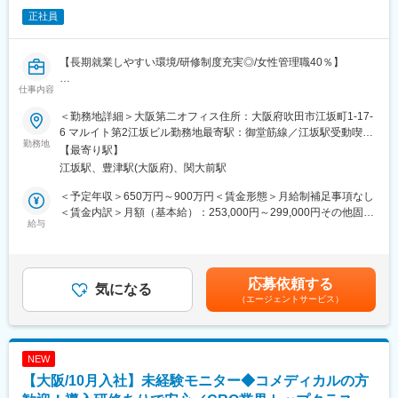
正社員
■評価制度
期首に予算を組みます。その後は適宜上長へ状況報告を行ってい
ただきます。業績の達成度合いのほか、日々の行動評価などを考
【長期就業しやすい環境/研修制度充実◎/女性管理職40％】
慮した上で、期末の人事評価を経て決定致します。
仕事内容
■業務内容：
■入社後の流れ
・海外製薬会社・バイオベンチャー・研究機関から依頼されたプ
入社して1～2週間は座学研修を行い、直に機械に触りながら見識
＜勤務地詳細＞大阪第二オフィス住所：大阪府吹田市江坂町1-17-
ロジェクト（企業治験、医師主導治験、製造販売後臨床試験、臨
を深め、その後は先輩社員に同行しながらOJTで業務を学んでい
6 マルイト第2江坂ビル勤務地最寄駅：御堂筋線／江坂駅受動喫煙
床研究）の進捗、品質、予算、ステークホルダー等を管理する業
勤務地
きます。
対策：屋内全面禁煙変更の範囲：会社の定める事業所
【最寄り駅】
務全般
江坂駅、豊津駅(大阪府)、関大前駅
・日本企業・研究機関から依頼された海外で実施するプロジェク
■当社の中途入社社員
ト（企業治験、医師主導治験、製造販売後臨床試験、臨床研究）
医療機器メーカー、産業機械メーカー、自動車整備、鉄道整備出
＜予定年収＞650万円～900万円＜賃金形態＞月給制補足事項なし
の進捗、品質、予算、ステークホルダー等を管理する業務全般を
身などの方が、当社へ中途入社されています。
＜賃金内訳＞月額（基本給）：253,000円～299,000円その他固定
担当、現地PMを含む海外関係会社のコーディネート
給与
手当/月：199,000円～227,000円＜月給＞452,000円～526,000円
■当社の魅力
＜昇給有無＞有＜残業手当＞有＜給与補足＞※上記年収はあくまで
■当ポジションの特徴：
当社は利益率15%を超える東証スタンダード上場の優良メーカー
目安であり、経験・能力・資格等考慮し、同社規程に則して決定
・海外顧客のありとあらゆる臨床開発案件の対応をするため、最
であり、国内シェア約9割を誇る製品を持っています。医療現場は
します。■昇給：年1回（10月）■賞与：年2回（6月・12月）賃金
応募依頼する
新の医薬品開発や画期的な研究に携わることができます
気になる
最も安全・安心な場所でないといけないこともあり、製品も一定
はあくまでも目安の金額であり、選考を通じて上下する可能性が
（エージェントサービス）
・自らの交渉力と社内・社外への調整力、臨床開発の経験を駆使
の期間で必ず入れ替え需要があります。従来、大型の施設向けの
あります。月給(月額)は固定手当を含めた表記です。
して難局を乗り切ってミッションを完了する楽しさがあります
導入が多かったのですが、規模の小さな病院に対してのソリュー
・実務経験の蓄積、自己啓発によるスキル向上にて、Senior
ションも積極的に開発しており、着実に販路を広げています。ま
Project Manager, Consultant (Subject Matter Expert)やLine
た直近は関連する消耗品の売り上げも順調に推移しており、安定
NEW
Managerへのキャリアが開けます
的な収益を伸ばすことができています。
【大阪/10月入社】未経験モニター◆コメディカルの方
・海外顧客や海外ベンダーとの対応があるため、在宅勤務を活用