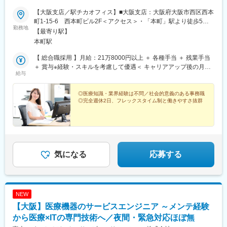
【大阪支店／駅チカオフィス】■大阪支店：大阪府大阪市西区西本
町1-15-6 西本町ビル2F＜アクセス＞・「本町」駅より徒歩5
勤務地
分・「阿波座」駅より徒歩7分※受動喫煙対策：敷地内禁煙
【最寄り駅】
本町駅
【 総合職採用 】月給：21万8000円以上 ＋ 各種手当 ＋ 残業手当
＋ 賞与※経験・スキルを考慮して優遇＜ キャリアアップ後の月給
給与
例 ＞■主任：月給27万円～ ＋ 各種手当 ＋ 残業手当 ＋ 賞与■係
長：月給34万円～ ＋ 各種手当 ＋ 残業手当 ＋ 賞与 ◆ ◇ ◆【
一般職採用 】月給：19万4,000円～ ＋ 各種手当 ＋ 残業手当 ＋ 賞
◎医療知識・業界経験は不問／社会的意義のある事務職
◎完全週休2日、フレックスタイム制と働きやすさ抜群
与※総合職または一般職での採用は、ご経験・スキルを考慮し、選
考の過程でご相談のうえ、決定いたします。
気になる
応募する
NEW
【大阪】医療機器のサービスエンジニア ～メンテ経験
から医療×ITの専門技術へ／夜間・緊急対応ほぼ無