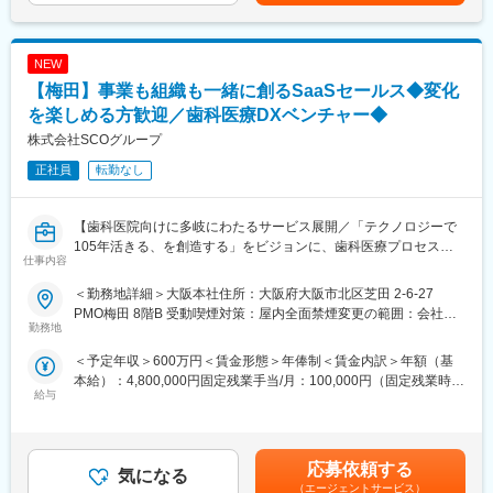
現場の管理等は行いませんが、設計事務所に対する指示や図面を
チェックする必要があるため設計業務経験が必要です。
■教育、福利厚生充実：
同社はスタッフのトレーニングにも力を入れており、職務上の知
NEW
識やスキルのほか、人間としての成長を目指す心の姿勢を育みま
【梅田】事業も組織も一緒に創るSaaSセールス◆変化
【弊社の事業について】
す。同時にPPDのカリキュラム導入や外国人トレーナーの配置を
～日本最大手の化粧品・日用品、一般用医薬品卸企業 「人々の
を楽しめる方歓迎／歯科医療DXベンチャー◆
通じてグローバルに対応できる人材を輩出できることが特徴の一
生活基盤を支える企業」～
つです。
株式会社SCOグループ
PALTACは美と健康に関わる商品を中心に、日常生活に欠かせない
正社員
転勤なし
生活必需品を全国3万数千店のドラッグストアやコンビニエンスス
変更の範囲：会社の定める業務
トアをはじめ、スーパーマーケット・ホームセンター等の小売業
様を通じて一般消費者にお届けしています。
【歯科医院向けに多岐にわたるサービス展開／「テクノロジーで
105年活きる、を創造する」をビジョンに、歯科医療プロセスの
変更の範囲：会社の定める業務
仕事内容
革新に取り組む会社／土日祝休・年休125日】
＜勤務地詳細＞大阪本社住所：大阪府大阪市北区芝田 2-6-27
■おすすめポイント：
PMO梅田 8階B 受動喫煙対策：屋内全面禁煙変更の範囲：会社の
★歯科医療の未来を変えるSaaSプロダクトの拡大フェーズに参画
勤務地
定める事業所
できる
＜予定年収＞600万円＜賃金形態＞年俸制＜賃金内訳＞年額（基
★決められたやり方ではなく、自ら考え挑戦できる環境です！
本給）：4,800,000円固定残業手当/月：100,000円（固定残業時間
★経験以上に、変化を楽しむ姿勢や事業への共感を重視していま
給与
40時間0分/月）超過した時間外労働の残業手当は追加支給＜月額
す！
＞500,000円（12分割）（一律手当を含む）＜昇給有無＞有＜残
業手当＞有＜給与補足＞※前職時を考慮しスキル、経験、能力に応
■業務概要：
じて決定■昇給：年1回（6月）賃金はあくまでも目安の金額であ
自社SaaSプロダクト「paylight X」の営業活動を通じ、歯科医院
応募依頼する
気になる
り、選考を通じて上下する可能性があります。月給(月額)は固定手
の経営改善と、その先にいる患者様の治療体験の変革を推進して
（エージェントサービス）