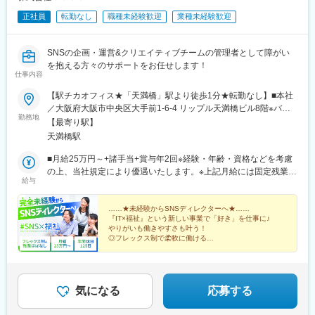
正社員
転勤なし
職種未経験歓迎
業種未経験歓迎
SNSの企画・運営&クリエイティブチームの管理者として障がい
を抱える方々のサポートをお任せします！
仕事内容
【駅チカオフィス★「天満橋」駅より徒歩1分★転勤なし】■本社
／大阪府大阪市中央区大手前1-6-4 リップル天満橋ビル8階※バイ
勤務地
ク・自転車通勤相談可〈アクセス〉・京阪・大阪メトロ「天満
【最寄り駅】
橋」駅より徒歩1分・大阪メトロ「谷町四丁目」駅より徒歩7分
天満橋駅
■月給25万円～+諸手当+賞与年2回※経験・年齢・資格などを考慮
の上、当社規定により優遇いたします。※上記月給には固定残業代
給与
（15時間分／26,300円～）を含みます。※超過分は別途支給いた
します。
……★未経験からSNSディレクターへ★……
『IT×福祉』という新しい事業で「好き」を仕事に♪
やりがいも働きやすさも叶う！
◎フレックス制で柔軟に働ける
◎駅チカ徒歩1分&転勤なし
◎完全週休2日制（土・日）&残業ほぼなし
◎各種手当・福利厚生充実
気になる
応募する