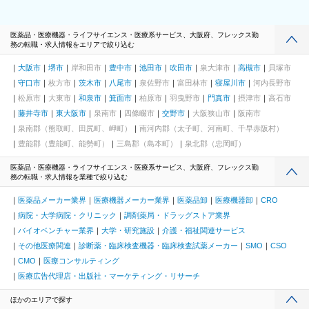
医薬品・医療機器・ライフサイエンス・医療系サービス、大阪府、フレックス勤
務の転職・求人情報をエリアで絞り込む
大阪市
堺市
岸和田市
豊中市
池田市
吹田市
泉大津市
高槻市
貝塚市
守口市
枚方市
茨木市
八尾市
泉佐野市
富田林市
寝屋川市
河内長野市
松原市
大東市
和泉市
箕面市
柏原市
羽曳野市
門真市
摂津市
高石市
藤井寺市
東大阪市
泉南市
四條畷市
交野市
大阪狭山市
阪南市
泉南郡（熊取町、田尻町、岬町）
南河内郡（太子町、河南町、千早赤阪村）
豊能郡（豊能町、能勢町）
三島郡（島本町）
泉北郡（忠岡町）
医薬品・医療機器・ライフサイエンス・医療系サービス、大阪府、フレックス勤
務の転職・求人情報を業種で絞り込む
医薬品メーカー業界
医療機器メーカー業界
医薬品卸
医療機器卸
CRO
病院・大学病院・クリニック
調剤薬局・ドラッグストア業界
バイオベンチャー業界
大学・研究施設
介護・福祉関連サービス
その他医療関連
診断薬・臨床検査機器・臨床検査試薬メーカー
SMO
CSO
CMO
医療コンサルティング
医療広告代理店・出版社・マーケティング・リサーチ
ほかのエリアで探す