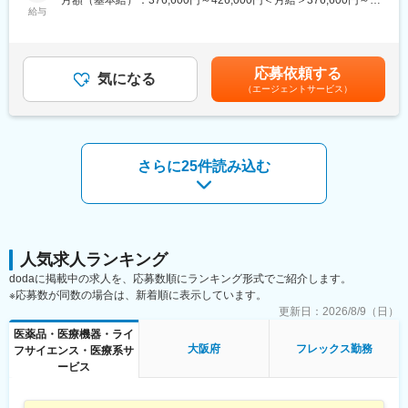
月額（基本給）：376,600円～426,000円＜月給＞376,600円～
□ミッション
給与
・カジュアルウェアを認める「オールウェイズカジュアルウェ
426,000円＜昇給有無＞有＜残業手当＞有＜給与補足＞■昇給：年
グループ全体の重要リスクの可視化とモニタリングを実施し、各
ア」
1回（4月）■賞与：年2回（6月・12月）※上記年収は税込み、諸手
社・各部門におけるリスクマネジメントプロセスの定着を図ると
・数年に渡り何度でも介護休暇が取得できる「介護休業」、積極
当込みとなります。※年収はスキル、ご経験により決定いたします
ともに、レポーティング体制を確立する。
的な「育休・育児勤務制度」の取得促進、フルフレックスタイム
賃金はあくまでも目安の金額であり、選考を通じて上下する可能
応募依頼する
□業務内容
気になる
制、在宅勤務制度など、様々な制度を取り入れています。
性があります。月給(月額)は固定手当を含めた表記です。
（エージェントサービス）
・全社ERMの設計・導入
・リスクマネジメント委員会等の運営（重要リスクのモニタリン
■当社の製品（一部抜粋）：
グ・進捗管理、取締役会向け報告資料の作成、リスクマネジメン
<GATSBY/ギャッツビー>
ト教育の実施）
1978年発売以来、いつの時代も常に「旬のかっこよさ」を提案
・リスク管理の実行（各部門との協働でリスク特定・評価、リス
し、男性のトータルグルーミング研究に根ざした確かな品質で、
さらに25件読み込む
ク対応）
高い認知と信頼感を確立してきたメンズコスメブランド。
・内部統制推進
<Bifesta/ビフェスタ>
素肌から輝きたい女性に、キレイを楽しむクレンジングシーンを
▼キャリアパス
提案するブランドとして2011年に誕生。現在では、日本だけでは
管理職への登用や、経営企画・財務など他部門へのキャリア展開
なく、アジア各国で支持されています
が可能。新設組織のため、制度設計やチームビルディングにも関
人気求人ランキング
与いただけます。
変更の範囲：会社の定める業務
dodaに掲載中の求人を、応募数順にランキング形式でご紹介します。
※応募数が同数の場合は、新着順に表示しています。
▼組織構成：
更新日：
2026/8/9（日）
部門長（50代男性）、メンバー8名（30～50代男女）
医薬品・医療機器・ライ
大阪府
フレックス勤務
フサイエンス・医療系サ
▼求める役割：
ービス
・リスクマネジメント体制の構築とプロセス高度化
・モニタリング体制の構築と運用
・経営企画部門との連携による戦略・計画への効果的なリスクマ