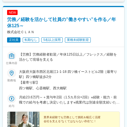
NEW
労務／経験を活かして社員の”働きやすい”を作る／年
休125～
株式会社ＣＬＡＮ
正社員
転勤なし
5名以上採用
業種未経験歓迎
【労務】労務経験者歓迎／年休125日以上／フレックス／経験を
活かして現場を支える
仕事内容
大阪府大阪市西区北堀江1-1-18 四ツ橋イーストビル2階［最寄り
駅］四ツ橋駅徒歩2分
勤務地
【最寄り駅】
四ツ橋駅、心斎橋駅、西大橋駅
月給23.6万円～＋賞与年2回（1.5カ月分×2回）※経験・能力・前
職での給与を考慮し決定いたします※残業代は別途全額支給いたし
給与
ます※賞与合計：約52.5万円〈 その他諸手当 〉■交通費手当■
残業手当■その他祝い金など
業界未経験でも労務として挑戦＆幅広く活躍
会社を支える”なくてはならない存在”に！