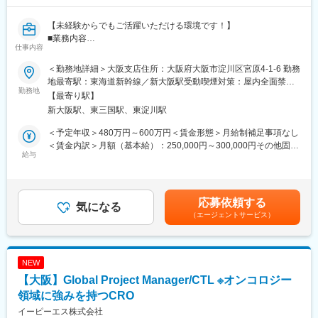
・セミナー、学会等イベントへの参加
【未経験からでもご活躍いただける環境です！】
■組織構成
■業務内容
営業部長1名(50代)、マーケティングリーダー1名（50代） アカ
仕事内容
国公立・私立の大学病院やクリニック等の医療施設（医者や看護
ウントセールスリーダー1名（50代）サブリーダー2名（40代、30
師が対象）をメインに、自社製品（採血管準備装置等の医療機
代）となり、いずれもこのビジネスに精通したメンバーで構成さ
＜勤務地詳細＞大阪支店住所：大阪府大阪市淀川区宮原4-1-6 勤務
器）の問題発生時の修理、定期点検・整備・保守対応、導入時の
れております。
地最寄駅：東海道新幹線／新大阪駅受動喫煙対策：屋内全面禁煙
据付、提案営業等を担当します。
勤務地
変更の範囲：会社の定める事業所
【最寄り駅】
（1）導入・納品…医療機関へ製品説明、納品
■ポジションの魅力
新大阪駅、東三国駅、東淀川駅
（2）修理…施設へ訪問して装置の修理
・戦略的営業の実践により顧客の課題解決に直結する達成感を味
（3）保守・点検…定期的な医療機関訪問、メンテナンス
わえる事
＜予定年収＞480万円～600万円＜賃金形態＞月給制補足事項なし
（4）報告書の入力
・マーケ・営業とのチーム連携による成果を出す達成感
＜賃金内訳＞月額（基本給）：250,000円～300,000円その他固定
※業務に関するやり方、知識に関しては体系化されているものもあ
給与
・データ活用や提案力強化による自己成長
手当/月：40,000円固定残業手当/月：40,000円～45,000円（固定
るため、未経験の方でも安心して技術を高めていける環境です。
残業時間20時間0分/月）超過した時間外労働の残業手当は追加支
■事業概要：
給＜月給＞330,000円～385,000円（一律手当を含む）＜昇給有無
■働き方
コニカミノルタジャパンは、コニカミノルタグループの中核事業
＞有＜残業手当＞有＜給与補足＞※給与詳細は経験などを考慮の
応募依頼する
年休124日、フルフレックス制度、1時間からの有給取得可能、残
気になる
である情報機器、医療機器、産業用計測機器などの販売・サービ
上、決定します。■昇給：年1回(4月)■賞与：年2回(7月、12月) ※
（エージェントサービス）
業時間の抑制などがあり、働きやすい環境を整えています。
ス提供を行う日本国内の事業会社です。オフィスや医療など様々
昨年度実績4.8ヶ月※都市手当40,000円にて算出（18,500円～
交代制で月1回の土曜日出勤が発生する場合もありますが、その際
なお客様との接点を担いデジタルイメージング（画像・データ）
40,000円）【年収例】560万円／30歳・5年目（月給26万円＋諸
は代休をしっかり取得いただける体制をとっています。深夜勤務
の技術やノウハウを活用した製品・サービスを展開しておりま
手当＋賞与）賃金はあくまでも目安の金額であり、選考を通じて
に関しては、協力会社との連携もあり基本的に発生しません。
す。
上下する可能性があります。月給(月額)は固定手当を含めた表記で
NEW
す。
【大阪】Global Project Manager/CTL ※オンコロジー
■組織構成
変更の範囲：会社の定める業務
配属先には6名が在籍。課長1名、係長1名、主任1名、スタッフ3
領域に強みを持つCRO
名（全て男性）の構成となっています。
イーピーエス株式会社