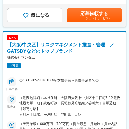
1回（4月）■賞与：年2回（6月・12月）※上記年収は税込み、諸手
・パラメータ実装、設計、テスト
国内でさらに高まる需要に応え、安心して使用できる製品を日夜
当込みとなります。※年収はスキル、ご経験により決定いたします
・ベンダーマネジメント
追求しています。
賃金はあくまでも目安の金額であり、選考を通じて上下する可能
応募依頼する
・要件定義（業務／システムとユーザー要望のFit2Standard）
気になる
◇事業内容：医薬品の製造販売および輸出入、健康食品の製造販
性があります。月給(月額)は固定手当を含めた表記です。
（エージェントサービス）
・維持メンテナンスとユーザー教育
売
・社会環境変化に応じたグローバルテンプレートの維持メンテナ
◇販売品目：生活習慣病（高血圧症、脂質異常症、糖尿病等）治
ンス
療剤、抗がん剤など医療用医薬品約800品目をラインナップ
・コンセプトにFitしたアドオン設計、テスト
NEW
変更の範囲：会社の定める業務
【大阪/中央区】リスクマネジメント推進・管理 ／
就業場所の変更の範囲：会社の拠点がある国内外全ての定められ
た場所（テレワークを行う場所を含む））
GATSBYなどのトップブランド
業務内容の変更の範囲：会社の定める全ての業務への変更の可能
株式会社マンダム
性あり
正社員
■求める役割と今後の展望：
・国内外の各種中小テーマのSAP側コンサル兼プロジェクトリー
◎GATSBYやLUCIDO等/女性事業～男性事業まで◎
ダー
・国内外の大テーマSAP側のプロジェクトマネージャー
仕事内容
▼募集背景：
マンダムでは、グループ経営の推進にあたり企業価値最大化、ガ
■充実した研修制度：
＜勤務地詳細＞本社住所：大阪府大阪市中央区十二軒町5-12 勤務
バナンス体制の強化を重点課題と位置づけ、「リスクマネジメン
通信教育、新入社員研修、階層別研修、専門別教育、公募制研
地最寄駅：地下鉄谷町線・長堀鶴見緑地線／谷町六丁目駅受動喫
ト室」を新設しました。国内外グループを含む全社的リスクマネ
勤務地
修 など
煙対策：屋内全面禁煙変更の範囲：会社の定める事業所
【最寄り駅】
ジメント（ERM）の再設計と運用定着を加速するため、実務経験
谷町六丁目駅、松屋町駅、谷町四丁目駅
を活かし、裁量をもって推進できる方を募集します。
■当社の特徴：
・男性化粧品のカテゴリーキャプテンとして、2027年創業100周
＜予定年収＞660万円～720万円＜賃金形態＞月給制＜賃金内訳＞
▼業務について：
年