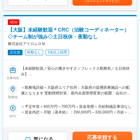
（エージェントサービス）
書等のカイゼンのためのPDCA活動（個人～小集団活動レベル）
界ではIT化が一気に加速しています。医療業界はアナログ環境が
多く、現在 DX化の需要が急上昇。レセプト業務は「医院の売上の
■具体的には：
中枢」であり、IT化の提案は 導入効果が明確で営業しやすいで
漢方・西洋薬・食品・ビューティケア・オーラルケアにおける
す。
NEW
・製品設計関連の会議体への出席
・システム買い替え不要という独自のビジネスモデルで差別化し
【大阪】未経験歓迎＊CRC（治験コーディネーター）
・製品設計、工程設計におけるリスクアセスメント
ており、解約率が極めて低く、ユーザーが 毎年200件以上増加し
・変更管理業務
◇チーム制が強み◇土日祝休・夜勤なし
ており自信を持って提案できる商材です！
・逸脱管理業務
・転勤なし／直行直帰が可能／社用車も使用可/営業スタイルも自
株式会社アイロムＯＭ
・不具合対応
身が成果を出しやすい手法で仕事可
正社員
転勤なし
5名以上採用
・お申し出対応
・CAPA など
変更の範囲：会社の定める業務
※当社では幅広く業務に携わっていただきます。（その分、一つ一
【未経験歓迎／安心の働きやすさ／フレックス勤務有／土日祝休
つの業務のウェイトはそこまで重くなく、広く浅く様々な業務領
み】
域を横断いただきます）
仕事内容
※出張頻度は監査計画次第で変更しますが、平均年間に10回ほど
■業務詳細／治験コーディネーター（CRCって何？）
です。出張期間は国内の場合は1泊～2泊、海外の場合は1週間程
＜勤務地詳細＞大阪府エリア住所：大阪府の提携医療施設への配
新しい薬や治療法が安全で効果的かどうかを確かめるための臨床
度です。
属となります 受動喫煙対策：屋内全面禁煙変更の範囲：会社の定
試験（治験）をサポートする仕事です。
勤務地
める事業所
■配属先：
＜予定年収＞400万円～700万円＜賃金形態＞月給制補足事項なし
＜具体的に＞
配属予定のグループ10名（グループ長1名、メンバー9名）
＜賃金内訳＞月額（基本給）：290,000円～330,000円＜月給＞
患者さんが治験に参加する手続きを助けたり、治験中のデータを
※うち9名は中途入社者
給与
290,000円～330,000円＜昇給有無＞有＜残業手当＞有＜給与補足
収集・管理をします。
＞※能力・経験に応じて決定致します。■賞与：年2回（夏7月・冬
また、患者さんや医師とのコミュニケーションを取り、試験がス
■期待すること：
12月）賃金はあくまでも目安の金額であり、選考を通じて上下す
ムーズに進むように調整。
入社後はご経験を活かせる分野からご活躍いただきます。
る可能性があります。月給(月額)は固定手当を含めた表記です。
治験が成功するためにはCRCの役割が非常に重要で、医療の進歩
応募依頼する
お客様に安心してご使用いただける製品を供給し続けるための品
気になる