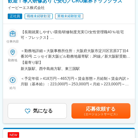
した柔軟な勤務が可能です
歓迎！導入研修ありで安心／CRO業界トップクラス
変更の範囲：会社の定める業務
イーピーエス株式会社
【同社の魅力】
正社員
職種未経験歓迎
業種未経験歓迎
■キャリアパス：
「組織の長としてメンバー育成や事業の成長に貢献する」、「プ
ロフェッショナルとして専門性をとことん突き詰める」、「ビジ
【長期就業しやすい環境/研修制度充実◎/女性管理職40％/在宅
ネスリーダーとして顧客に付加価値を提供する」等々、個人の経
可・フレックス】
験や適性、希望に応じたキャリアパスが用意されています。さら
仕事内容
■職務内容：
に、適材適所・組織活性化を目的に、EPSグループ内の他職種へ
モニター導入研修やOJT等の研修を経て、モニタリング業務（全
チャレンジすることが可能で自律的なキャリアチェンジができる
＜勤務地詳細＞大阪事務所住所：大阪府大阪市淀川区宮原3丁目4
て又は一部）を行っていただきます。
「社内公募」「自己申告」などの制度も整備されております。
番30号 ニッセイ新大阪ビル勤務地最寄駅：JR線／新大阪駅受動喫
勤務地
■その他：
煙対策：屋内全面禁煙変更の範囲：会社の定める事業所（リモー
【最寄り駅】
臨床試験（治験）が契約事項、GCP、SOP、その他関連する法規
当社の強み：https://www.eps.co.jp/ja/recruit/strength.php
トワーク含む）
新大阪駅、西中島南方駅、東三国駅
制等を遵守して実施されているかを、医療機関を訪問または遠隔
業務内容について：https://www.eps.co.jp/ja/recruit/service.php
にて確認するとともに、症例報告書の回収・精査します。
＜予定年収＞418万円～465万円＜賃金形態＞月給制＜賃金内訳＞
★こちらもぜひご参照ください！
変更の範囲：会社の定める業務
月額（基本給）：223,000円～253,000円＜月給＞223,000円～
https://www.eps.co.jp/ja/recruit/service_movie_clinical-
給与
253,000円＜昇給有無＞有＜残業手当＞有＜給与補足＞※上記に別
development-monitoring.php
途残業代支給となります。・昇給年1回（10月）・賞与年3回（6
月・12月・10月）賃金はあくまでも目安の金額であり、選考を通
【同社について】
じて上下する可能性があります。月給(月額)は固定手当を含めた表
応募依頼する
■就業しやすい環境
気になる
記です。
（エージェントサービス）
同社はマトリクス制（2つの系列を縦・横に組み合わせて網目のよ
うにした組織形態）を採用しています。CRA各人に対して、ライ
ンマネージャーとプロジェクトマネージャーの2種類の上長が存在
し、一人ひとりのCRAとしてのスキル・経験・志向・状況に見合
NEW
った配置がなされ、ベストパフォーマンスを発揮するための面談