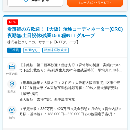
に貢献できるやりがいのある仕事です。
質管理体制の仕組みの再構築に向けて、社内外の関係者を巻き込
（エージェントサービス）
※担当する医療機関に常駐しての業務となります。
んだ業務変革を一緒に推進していただきたいと考えています。
■治験コーディネーターで得られるスキル：
■同社について：
NEW
（1）コミュニケーション力：
小林製薬グループは「“あったらいいな”をカタチにする」をブラン
患者さんに治験の内容をわかりやすく説明したり、医師や看護師
看護師の方歓迎！【大阪】治験コーディネーター(CRC)
ドスローガンに掲げ、お客さまの生活・健康上のお困りごとを解
と連携することで伝える力が身に付きます。
決し、快適な暮らしに貢献することを使命に事業展開していま
夜勤無/土日祝休/残業15ｈ程/NTTグループ
（2）スケジュール管理力：
す。
株式会社クリニカルサポート【NTTグループ】
治験には決まった検査や診察の予定があるため、患者さんが無理
なく通えるように予定を調整する力が身につきます。
・数字で見る小林製薬
正社員
転勤なし
職種未経験歓迎
（3）医療の知識：
https://www.kobayashi.co.jp/recruitment/company/number.html
薬の種類や副作用、検査の内容など、医療に関する知識が自然と
・福利厚生制度
増えていきます。薬剤師や看護師と話す機会も多いため学ぶこと
【未経験・第二新卒歓迎！働き方◎（育休等の制度・実績につい
https://www.kobayashi.co.jp/recruitment/environment/index.html
も多いです。
て下記記載あり）/福利厚生充実/昨年度残業時間：平均月15.3時
仕事内容
（4）パソコンや書類の整理力：
間/研修制度充実】
変更の範囲：会社の定める業務
検査の結果を記録したり、書類をまとめたりする仕事もありま
＜勤務地詳細＞大阪オフィス住所：大阪府大阪市東淀川区東中島
す。パソコンの使い方や、正確に記録する力が身につきます。
■業務内容
1-17-18 新大阪ビル東館7F勤務地最寄駅：JR線／新大阪駅受動喫
（5）チームで働く力：
医療機関内で患者様や医師、各部門間のコーディネート（調整）
勤務地
煙対策：屋内全面禁煙変更の範囲：会社の定める事業所
【最寄り駅】
治験は医師、看護師、薬剤師など、いろんな職種の人と協力して
業務を行い、製薬会社と医療機関の架け橋となり臨床試験（治
新大阪駅、崇禅寺駅、西中島南方駅
進めるので、チームワークの大切さを学べます。
験）のスムーズな進行を支援します。
・患者様に対して：
＜予定年収＞389万円～423万円＜賃金形態＞月給制＜賃金内訳＞
【同社で働くメリット】
治験の説明補助や治験スケジュール説明、質問・相談対応、精神
月額（基本給）：188,000円～220,000円その他固定手当/月：
■安心の働きやすさ：
的なケア
給与
25,000円～50,000円固定残業手当/月：40,000円（固定残業時間
フレックスタイム制も取り入れ、柔軟に働き方をアレンジ可能。
・医師、院内のスタッフに対して：
15時間0分/月）超過した時間外労働の残業手当は追加支給＜月給
残業時間も月15時間程度、産休育休の取得実績も多数あり、育児
治験実施の支援、治験スケジュール調整・データ入力の補助等
＞253,000円～310,000円（一律手当を含む）＜昇給有無＞有＜残