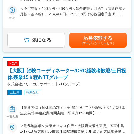
験）のスムーズな進行を支援します。
◆継続研修：週に1回、最新の治験情報や振り返りを行い、スキル
・患者様に対して：
アップを図っていきます。
＜予定年収＞400万円～468万円＜賃金形態＞月給制＜賃金内訳＞
治験の説明補助や治験スケジュール説明、質問・相談対応、精神
月額（基本給）：214,400円～259,998円その他固定手当/月：
的なケア
給与
【お客様先（医療機関）】
25,000円～50,000円固定残業手当/月：40,000円（固定残業時間
・医師、院内のスタッフに対して：
◆医療機関は、全国約30の大学病院、がんセンターなどの大規模
15時間0分/月）超過した時間外労働の残業手当は追加支給＜月給
治験実施の支援、治験スケジュール調整・データ入力の補助等
病院のみ。◆対象疾患はオンコロジー領域（化学療法、免疫療
＞279,400円～349,998円（一律手当を含む）＜昇給有無＞有＜残
・製薬会社担当者に対して：
法、遺伝子治療など）が最も多く、再生医療や医療機器、バイオ
業手当＞有＜給与補足＞■月給制+賞与となります。賞与は年2回
応募依頼する
実施している治験に関する情報を担当者へ提供し、治験進行の調
気になる
医薬品など大規模病院ならではのプロジェクトを深く経験できま
です。■優秀成績者は別途5万円、3万円、1万円/月の報奨金あり■
（エージェントサービス）
整
す。
入社5年目チーフ、500万円（手当込・残業代別）■入社7年目リー
ダー、550万円（手当込・残業代別）■2025年度賞与実績 基本給
※医療機関は、全国約30の大学病院、がんセンターなどの大規模
【キャリアパス】
7.28ヶ月分賃金はあくまでも目安の金額であり、選考を通じて上
病院のみ。対象疾患はオンコロジー領域（化学療法、免疫療法、
◆約4～5年後にチームをまとめるチーフやリーダーに任命される
下する可能性があります。月給(月額)は固定手当を含めた表記で
NEW
遺伝子治療など）が最も多く、再生医療や医療機器、バイオ医薬
と、チームのプロジェクトの進進管理やメンバーのフォローをし
す。
【大阪】治験コーディネーター/CRC経験者歓迎/土日祝
品など大規模病院ならではのプロジェクトを狭く深く経験できま
ています。更に経験を積み管理職であるマネージャーに任命され
す。
休/残業15ｈ程/NTTグループ
るとオフィス全体を管轄します。◆社員のキャリアプランに応じ
て、マネジメント側ではなく、CRCスペシャリスト（役職無し）
株式会社クリニカルサポート【NTTグループ】
■就業環境
として働くことも可能です。
正社員
転勤なし
大規模病院では、複数のプロジェクトを受託する為、必ず複数名
のチームで業務を進めます。チームメンバー間でリアルタイムで
変更の範囲：会社の定める業務
最新情報を共有するため、急な休暇や長期休暇にも対応可。ライ
【働き方◎（育休等の制度・実績について下記記載あり）/福利厚
フイベントと両立して長く就業出来るように、完全チーム制や時
生充実/昨年度残業時間実績：平均月15.3時間】
間単位の有給取得、スーパーフレックスタイム制度を導入し（原
仕事内容
則OJT終了後に適用）、復帰実績はほぼ100％となっております。
【業務内容】
育児休業は満3歳まで、育児短時間勤務は小学校3年年まで利用可
＜勤務地詳細＞大阪オフィス住所：大阪府大阪市東淀川区東中島
医療機関内で患者様や医師、各部門間のコーディネート（調整）
能です。
1-17-18 新大阪ビル東館7F勤務地最寄駅：JR線／新大阪駅受動喫