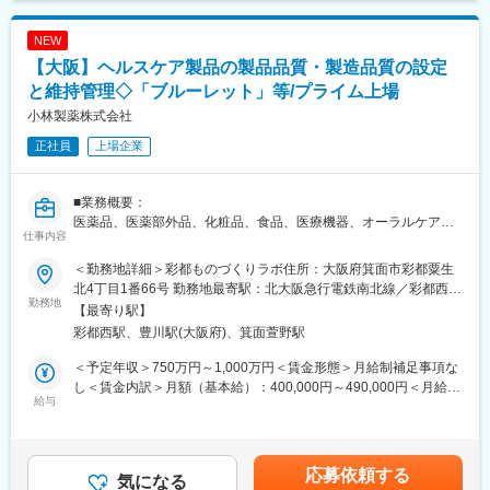
■営業スタイル：
く、社内コミュニケーションが活発な環境です。
・案件獲得の手法は様々です。既存顧客からの紹介やセミナーで
NEW
の名刺交換、歯科業界の業者の方との関係構築などで、案件獲得
■ポジションの魅力：
【大阪】ヘルスケア製品の製品品質・製造品質の設定
へつなげます。
・チームリーダーや進行管理など、部分的にでもマネジメントに
・クラウドシステム導入による業務効率化に関心を寄せる医院様
と維持管理◇「ブルーレット」等/プライム上場
関わった経験がある方は自己成長が可能
が多いです。
・プレイヤーから、次は"人を通じて成果を出す"側に徹底できる
小林製薬株式会社
・これまでの経験を正当に評価してくれる環境
正社員
上場企業
■取り扱う商材「POWER5G」とは：
クラウド型歯科用レセプトコンピュータシステム(診療報酬明細書
変更の範囲：会社の定める業務
作成システム)です。患者様の保険証情報管理や診療内容の入力、
■業務概要：
お会計など、日常から医院様運営の中心となっているものです。
医薬品、医薬部外品、化粧品、食品、医療機器、オーラルケアな
仕事内容
どを対象とした、製品品質と製造品質の設定と維持管理業務をお
■身につくスキル：
任せします。
業界未経験の方でも、研修をしっかり行いますのでIT知識を身に
＜勤務地詳細＞彩都ものづくりラボ住所：大阪府箕面市彩都粟生
付ける事も可能です。その他医療や歯科業界の知見も身につきま
北4丁目1番66号 勤務地最寄駅：北大阪急行電鉄南北線／彩都西駅
・国内外の外部監査の実施（国内出張あり/必要に応じて海外出張
勤務地
す。
受動喫煙対策：屋内全面禁煙変更の範囲：会社の定める事業所
【最寄り駅】
の可能
（リモートワーク含む）
彩都西駅、豊川駅(大阪府)、箕面萱野駅
性もあり）
■研修：
※ご入社後に社内のQMSや開発体制にも触れて頂き、習熟頂いた
入社後、先輩社員と同行や業務研修を行います。
＜予定年収＞750万円～1,000万円＜賃金形態＞月給制補足事項な
あとで監査業務にチャレンジ頂くことを基本ルートと考えていま
単独で業務遂行できるまで目指します。
し＜賃金内訳＞月額（基本給）：400,000円～490,000円＜月給＞
す。
給与
業界未経験の方でも、研修をしっかり行いますのでIT・医療知識
400,000円～490,000円＜昇給有無＞有＜残業手当＞有＜給与補足
・変更管理に関する品質管理設計および基準値設定、工程管理設
を身に付ける事も可能です。
＞※経験・能力を考慮の上、決定します。■昇給：年1回（3月）■
計
賞与：年2回（支給実績：6.25か月分） 賃金はあくまでも目安の
・課長の補佐及び当課の各種プロジェクト推進／管理
■魅力：
金額であり、選考を通じて上下する可能性があります。月給(月額)
応募依頼する
※各種プロジェクトが表す意味は、SDCAすべきQMSの仕組みや文
気になる
・政府主導の医療DX推進や歯科医院の人材不足を背景に、歯科業
は固定手当を含めた表記です。