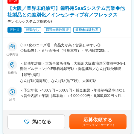
NEW
・フォロー：施設に通所される10名ほどの利用者様への業務指示
す。
【大阪／業界未経験可】歯科用SaaSシステム営業◆他
やサポート
社製品との差別化／インセンティブ有／フレックス
変更の範囲：会社の定める業務
＜マネジメント＞
デンタルシステムズ株式会社
・業務環境整備：利用者様に業務をしていただくための準備
正社員
転勤なし
職種未経験歓迎
業種未経験歓迎
・業務指示：アルバイト職員や利用者様への業務指示と進行管理
・社内調整：部署内のスタッフ業務管理、他部署との調整など
◇DX化のニーズ増！商品力が高く営業しやすい◎
＼＼1日の流れ／／
◇転勤無し・直行直帰可（社用車有）・平均残業20h
・9:00～ 顧客メール対応、営業メンバーとのMTG、アルバイトス
仕事内容
◇業界経験不問！研修中にITや医療知識を身につけていただきま
タッフへの業務指示
す。
・10:00～ 朝礼、実働案件進行、利用者様フォロー
＜勤務地詳細＞大阪事業所住所：大阪府大阪市浪速区難波中3-9-1
・12:00～ お昼休憩
難波ビルディング4F勤務地最寄駅：御堂筋線／なんば駅受動喫煙
当社は歯科医院向けのITソリューションを提供しています。
勤務地
・13:00～ 実働案件進行、その他営業業務
対策：屋内全面禁煙変更の範囲：会社の定める事業所
【最寄り駅】
主力製品は、歯科用レセプトコンピューター（レセコン）です。
・15:00 ※利用者様退勤
なんば駅(南海線)、なんば駅(地下鉄)、大国町駅
<レセコンとは？>
・16:00～ 部内終礼、終礼後営業業務
歯科医院が国（保険者）へ、保険請求を行うための業務を効率化
・18:00 退勤
＜予定年収＞400万円～600万円＜賃金形態＞年俸制補足事項なし
するシステムです。医院の収入の柱となっており、IT化による業
＜賃金内訳＞年額（基本給）：4,000,000円～6,000,000円＜月額
務効率化のニーズも増えています。
給与
■組織について：
＞333,333円～500,000円（12分割）＜昇給有無＞有＜残業手当＞
営業部には10名の利用者様と5名の職員が在籍しており、職員と
有＜給与補足＞・残業が発生した場合、残業手当が別途支給され
■業務内容：
利用者様がチームで業務を進めています。
ます。・成果や経験に応じて変動あり・上記の他目標達成に応じ
歯科医院様向けに自社開発システム「POWER5G」の提案営業を
年齢層は20代～40代までと幅広く、多彩なバックグラウンドを持
てインセンティブを支給。（詳しくは職務内容欄の下部をご覧く
応募依頼する
お任せします。
気になる
つメンバーが活躍中！
ださい）賃金はあくまでも目安の金額であり、選考を通じて上下
（エージェントサービス）
新規の成約獲得がミッションです。
する可能性があります。月給(月額)は固定手当を含めた表記です。
営業部だけでなく他部署と連携しながら案件を進める機会も多