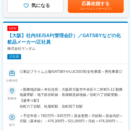
あり、選考を通じて上下する可能性があります。月給(月額)は固定
応募依頼する
※短期的には、まずは上記業務をご担当いただき、中期的には最新
気になる
手当を含めた表記です。
★AIやSaaSを活用し、歯科医院の業務改革を推進しています。
（エージェントサービス）
の科学技術に基づいたヒトPK予測精度を目的とした新規評価法の
新サービス「paylight X」を通じて、予約・決済・コミュニケーシ
開発・導入検討をお願いいたします。また、外部研究機関との共
ョンなど医院運営全体の効率化を支援しています。
同研究等、学術的な研究活動にも参加いただくことが可能です。
NEW
★変化を楽しみ、挑戦を歓迎するカルチャーがあります。
■ポジション魅力：
【大阪】社内SE/SAP(管理会計）／GATSBYなどの化
急成長フェーズならではのスピード感があり、年齢や役職に関係
◎数多くの品目のBE試験に携わることができ、BE検証に関する専
なく主体的な提案やチャレンジが歓迎される環境です。
門性を高めることができます。
粧品メーカー/正社員
◎学会参加・発表、論文投稿、学位取得等の学術的な研究活動に
株式会社マンダム
変更の範囲：会社の定める業務
参加いただけます。
正社員
■別枠記載の必須条件に加え、下記該当する方は歓迎いたします：
・固形製剤のヒトPK予測を目的とした製剤評価（生体模倣溶出試
◎東証プライム上場/GATSBYやLUCIDO等/女性事業～男性事業◎
験や膜透過性評価等）に関する知識をお持ちの方
・生理学に基づく生物薬剤モデリング（Physiologically?based?
仕事内容
■採用背景：
Biopharmaceutics?Modeling）に関する知識をお持ちの方
・現在、海外も合わせたマンダムグループの基幹システムとして
・血中薬物濃度分析業務の経験がある方（HPLCやMS/MS）
＜勤務地詳細＞本社住所：大阪府大阪市中央区十二軒町5-12 勤務
SAP ERP6.0を採用しており、日本4社インドネシア製販会社・タ
・ICHを始めとしたレギュレーションに関する知識をお持ちの方
地最寄駅：地下鉄谷町線・長堀鶴見緑地線／谷町六丁目駅受動喫
イ販社へ導入済みで日本側からサポート中。
勤務地
煙対策：屋内全面禁煙変更の範囲：会社の定める事業所
【最寄り駅】
・改善テーマも多数あり、販売管理を汎用機からSAPへ移管、将
■当社に関して：
谷町六丁目駅、松屋町駅、谷町四丁目駅
来的なS/4 HANAアップグレード等。社内SEとして、マンダムグ
当社は日本を代表するジェネリック医薬品メーカーです。生活習
ループの基幹システムプロジェクトを推進頂ける方を募集してお
慣病（高血圧症、脂質異常症、糖尿病等）治療剤、抗がん剤など
＜予定年収＞780万円～830万円＜賃金形態＞月給制＜賃金内訳＞
ります。
医療用医薬品約800品目を扱い全国約8,000病院、5万8,000の保険
月額（基本給）：476,300円～521,000円＜月給＞476,300円～
給与
薬局に採用されています。「なによりも患者さんのために」を企
521,000円＜昇給有無＞有＜残業手当＞有＜給与補足＞■昇給：年
■業務内容：SAP ERPシステム（FI／CO）に関わる以下業務
業理念に、高い製剤技術と、徹底した品質基準を有しています。