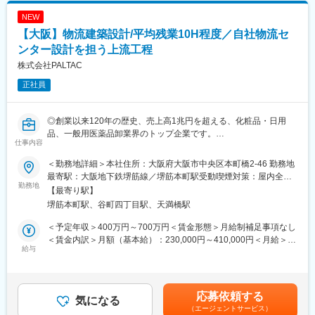
変更の範囲：会社の定める業務
当を含めた表記です。
・治験・市販後両方の案件があり、経験の幅を広げることができ
NEW
ます。Global PPDの案件を取り扱うことが多い為、外資系のクラ
【大阪】物流建築設計/平均残業10H程度／自社物流セ
イアントが多いですが、内資企業のプロジェクトもご用意してお
ります。個々人のスキル・ご経験にあわせて担当するプロジェク
ンター設計を担う上流工程
トを決定しますのでご安心ください。
株式会社PALTAC
正社員
■英語について：
当社のPVでは日本人同士のメール・チャットでも英語を多用する
他、社内のDirectorや各ProjectのGlobal Leadの方と電話等で
◎創業以来120年の歴史、売上高1兆円を超える、化粧品・日用
Communicationを取ることになります。
品、一般用医薬品卸業界のトップ企業です。
仕事内容
◎中間流通業としてサプライチェーン全体を見据え、新しい流通
＜充実した英語サポート＆英語教育＞
価値を提供する、新時代の流通創造を目指しています。
自社内に英語教室があり専任の講師を抱えております。
＜勤務地詳細＞本社住所：大阪府大阪市中央区本町橋2-46 勤務地
中途入社者もTeamsを利用したビジネス英語教室へ参加いただけ
最寄駅：大阪地下鉄堺筋線／堺筋本町駅受動喫煙対策：屋内全面
【業務内容】
勤務地
ます。
禁煙変更の範囲：会社の定める事業所
【最寄り駅】
当社の物流センターの設計業務を行っていただきます。自社の既
また、通訳・翻訳者の英語サポートチームによる英語サポートを
堺筋本町駅、谷町四丁目駅、天満橋駅
存物流センターのリニューアル時の設計や新たに建設予定の物流
受けることも可能です。
センターに関する設計業務もお任せいたします。発注側のため上
＜予定年収＞400万円～700万円＜賃金形態＞月給制補足事項なし
流工程業務です。
■就業環境：
＜賃金内訳＞月額（基本給）：230,000円～410,000円＜月給＞
給与
同社は社員同士互いを尊重し、個性を大切にする社風がありま
230,000円～410,000円＜昇給有無＞有＜残業手当＞有＜給与補足
【具体的には】
す。社内にはリフレッシュスペースもあり、休憩時間にリラック
＞※前職の経験・能力により相談のうえ決定します。■昇給：年1
物流センターの新築、増築計画、設備の企画(増築・改修・改善)、
スしたり卓球台を利用したり、同僚とのコミュニケーションの場
回■賞与：年2回（過去実績5ヶ月）※その時の場合による賃金はあ
設計、施主として工程管理業務、建物の維持管理（修繕手配）を
にもなっております。さらに、社内イベントや社員の自主的なス
くまでも目安の金額であり、選考を通じて上下する可能性があり
応募依頼する
メインにお任せします。
気になる
ポーツサークル活動も盛んで、ファミリーのような雰囲気も特徴
ます。月給(月額)は固定手当を含めた表記です。
（エージェントサービス）
※設計や施工管理等は外部業者に委託している為、手を動かす事や
です。