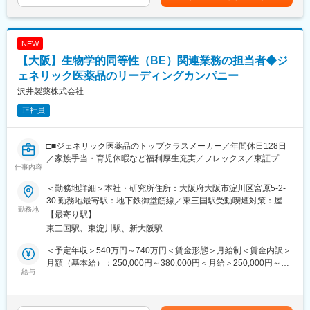
当を含めた表記です。
いただきます。
■業務詳細：
NEW
◎既存顧客への有償化アプローチ
・無償プランから有償プランへの切り替え提案
【大阪】生物学的同等性（BE）関連業務の担当者◆ジ
・顧客ニーズのヒアリングと経営課題の抽出
ェネリック医薬品のリーディングカンパニー
・製品デモンストレーションと導入効果のプレゼンテーション
沢井製薬株式会社
・見積作成・契約手続き・導入後のフォローアップ
正社員
◎新規開拓アプローチ
・事業拡大を見据えた、未契約医院への能動的なアプローチ
□■ジェネリック医薬品のトップクラスメーカー／年間休日128日
◎学会活動や歯科医師会等への参加を通じた、中長期的なコネク
／家族手当・育児休暇など福利厚生充実／フレックス／東証プラ
仕事内容
ション形成
イム上場G■□
＜勤務地詳細＞本社・研究所住所：大阪府大阪市淀川区宮原5-2-
◎CRMシステムでの顧客管理 など
■業務内容：
30 勤務地最寄駅：地下鉄御堂筋線／東三国駅受動喫煙対策：屋内
ジェネリック医薬品の研究開発における生物学的同等性（BE）試
勤務地
全面禁煙変更の範囲：会社の定める事業所
【最寄り駅】
■組織体制：
験（臨床試験）に係わる製剤評価及び生体試料分析業務をお願い
東三国駅、東淀川駅、新大阪駅
営業メンバー：20名
します。
カスタマーサクセス・サポート：10名
＜予定年収＞540万円～740万円＜賃金形態＞月給制＜賃金内訳＞
■具体的には：
月額（基本給）：250,000円～380,000円＜月給＞250,000円～
■企業魅力：
医薬品原薬・製剤の薬物動態学的特性及び血中薬物濃度分析に関
給与
380,000円＜昇給有無＞有＜残業手当＞有＜給与補足＞※能力・経
★テクノロジーの力で歯科医療の課題解決に挑む成長企業です。
する調査、ヒトPK予測を目的とした製剤評価、ヒトBE試験の生体
験を考慮します。※手当等は別途支給します。■昇給：年1回（4
「テクノロジーで『105年活きる』を創造する」というビジョン
試料分析、承認申請資料の作成及び照会事項の当局対応
月）■賞与：年2回（夏季、年末）賃金はあくまでも目安の金額で
のもと、歯科医療の未来を変えるサービスを展開しています。