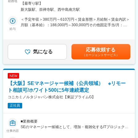
業務を行い、製薬会社と医療機関の架け橋となり臨床試験（治
勤務地
煙対策：屋内全面禁煙変更の範囲：会社の定める事業所
【最寄り駅】
験）のスムーズな進行を支援します。
■キャリアパス
新大阪駅、崇禅寺駅、西中島南方駅
・患者様に対して：
約4～5年後にチームをまとめるチーフやリーダーに任命される
治験の説明補助や治験スケジュール説明、質問・相談対応、精神
と、チームのプロジェクトの進捗管理やメンバーのフォローをし
＜予定年収＞380万円～610万円＜賃金形態＞月給制＜賃金内訳＞
的なケア
ています。更に管理職であるマネージャーに任命されるとオフィ
月額（基本給）：188,000円～300,000円その他固定手当/月：
・医師、院内のスタッフに対して：
給与
ス全体を管轄します。また社員のキャリアプランに応じて、CRC
25,000円～50,000円固定残業手当/月：40,000円（固定残業時間
治験実施の支援、治験スケジュール調整・データ入力の補助等
スペシャリスト（役職無）として働くことも可能であり、スキル
15時間0分/月）超過した時間外労働の残業手当は追加支給＜月給
・製薬会社担当者に対して：
や能力によって昇給します。
＞253,000円～390,000円（一律手当を含む）＜昇給有無＞有＜残
実施している治験に関する情報を担当者へ提供し、治験進行の調
業手当＞有＜給与補足＞■月給制+賞与となります。賞与は年2回
応募依頼する
整
気になる
■研修制度
です。■優秀成績者は別途5万円、3万円、1万円/月の報奨金あり
（エージェントサービス）
・導入研修(入社後2週間の座学研修)ビジネスマナー、PC操作、薬
（月3人程度）。■出張（外勤）手当有り（実費+距離に応じて支
※医療機関は、全国約30の大学病院、がんセンターなどの大規模
機法やGCPなどの関連法、CRC業務に必要な知識やスキルなどを
給）■入社5年目チーフ、500万円（手当込・残業代別）■入社7年
病院のみ。対象疾患はオンコロジー領域（化学療法、免疫療法、
学びます。各単元毎に専属社員が講義ををいます。
目リーダー、550万円（手当込・残業代別）賃金はあくまでも目
遺伝子治療など）が最も多く、再生医療や医療機器、バイオ医薬
・OJT研修(社後半年間）：導入研修で学んだことを現場で体験
安の金額であり、選考を通じて上下する可能性があります。月給
NEW
品など大規模病院ならではのプロジェクトを狭く深く経験できま
し、応用力を身につけます。
(月額)は固定手当を含めた表記です。
【大阪】SEマネージャー候補（公共領域） ※リモー
す。
・継続研修：週に1回、最新の治験情報や振り返りを行い、スキル
ト相談可/ホワイト500に5年連続選定
アップを図っていきます。
【就業環境】
コニカミノルタジャパン株式会社【東証プライムG】
大規模病院では、複数のプロジェクトを受託する為、必ず複数名
変更の範囲：会社の定める業務
正社員
のチームで業務を進めます。チームメンバー間でリアルタイムで
最新情報を共有するため、急な休暇や長期休暇にも対応可。ライ
フイベントと両立して長く就業出来るように、完全チーム制や時
■業務概要
間単位の有給取得、スーパーフレックスタイム制度を導入し（原
SEのマネージャー候補として、増加・複雑化するITプロジェクト
則OJT終了後に適用）、復帰実績はほぼ100％となっております。
仕事内容
に対応し、チームを牽引する重要な役割を担っていただきます。
育児休業は満3歳まで、育児短時間勤務は小学校3年年まで利用可