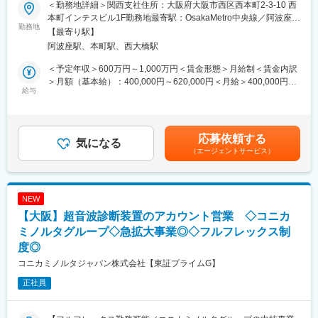
要件定義～運用におけるプロジェクトマネジメントを主導し、複
能です。
＜勤務地詳細＞関西支社住所：大阪府大阪市西区西本町2-3-10 西
数プロジェクトの計画から実行、監視、終結までを一貫して管理
本町インテスビル1F勤務地最寄駅：OsakaMetro中央線／阿波座駅
します。
勤務地
【キャリアパス】
受動喫煙対策：屋内全面禁煙変更の範囲：会社の定める事業所
【最寄り駅】
また、組織をリードし、チームメンバーの育成、評価、モチベー
約4～5年後にチームをまとめるチーフやリーダーに任命される
（リモートワーク含む）
阿波座駅、本町駅、西大橋駅
ション管理を通じて、既存チームの生産性向上とエンゲージメン
と、チームのプロジェクトの進進管理やメンバーのフォローをし
ト強化に貢献いただきます。
ています。更に経験を積み管理職であるマネージャーに任命され
＜予定年収＞600万円～1,000万円＜賃金形態＞月給制＜賃金内訳
るとオフィス全体を管轄します。また社員のキャリアプランに応
＞月額（基本給）：400,000円～620,000円＜月給＞400,000円～
■職務詳細
給与
じて、CRCスペシャリスト（役職無し）として働くことも可能で
620,000円＜昇給有無＞有＜残業手当＞有＜給与補足＞前職・経
・ITプロジェクトの計画・実行・進捗・品質・リスク管理
あり、スキルや能能によって昇給します。
験を考慮のうえ、社内規程に準じ決定致します。■賞与 年2回
・SEチームの育成、評価、モチベーション管理と生産性向上
（6月・12月）■昇給 年1回（4月）賃金はあくまでも目安の金額
・顧客や社内外ステークホルダーとの円滑な関係構築と調整
【研修制度】
であり、選考を通じて上下する可能性があります。月給(月額)は固
応募依頼する
・システム開発ライフサイクル全般における各工程の統括
気になる
・導入研修(入社後2週間の座学研修)ビジネスマナー、PC操作、薬
定手当を含めた表記です。
（エージェントサービス）
・複雑化するIT課題への対応と開発プロセスの継続的改善
機法やGCPなどの関連法、CRC業務に必要な知識やスキルなどを
学びます。各単元毎に専属社員が講義ををいます。
■組織体制
・OJT研修(社後半年間）：導入研修で学んだことを現場で体験
公共営業統括部公共システム部への配属です。部長のもと、20代
し、応用力を身につけます。
NEW
～50代迄幅広い年齢構成でメンバー約16名＋派遣・業務委託で構
・継続研修：週に1回、最新の治験情報や振り返りを行い、スキル
【大阪】超音波診断装置のアカウント営業 ◇コニカ
成されています。東日本・西日本の専門チームが連携し、現在は
アップを図っていきます。
自治体向け文書管理システムが中心ですが今後はネットワークを
ミノルタグループ◇急拡大事業◎◇フルフレックス制
軸とした新規ソリューションを拡大予定です。
変更の範囲：会社の定める業務
度◎
コニカミノルタジャパン株式会社【東証プライムG】
■キャリア
5年後:西日本エリアのマネージャーとして、PJた商談の全体対応
正社員
だけでなく、戦略的なビジネス展開を検討し展開をリード
10年後: マネージャーとして、PJや商談の対応だけでなく、戦略