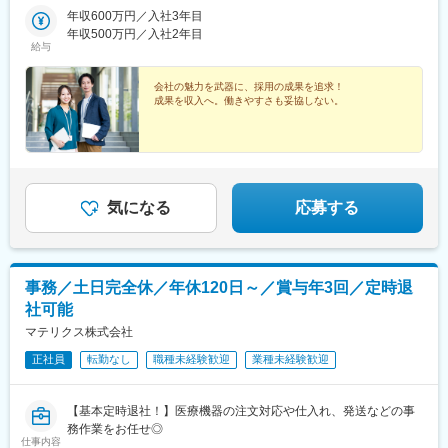
迎
年収600万円／入社3年目
年収500万円／入社2年目
給与
会社の魅力を武器に、採用の成果を追求！
成果を収入へ。働きやすさも妥協しない。
気になる
応募する
事務／土日完全休／年休120日～／賞与年3回／定時退
社可能
マテリクス株式会社
正社員
転勤なし
職種未経験歓迎
業種未経験歓迎
【基本定時退社！】医療機器の注文対応や仕入れ、発送などの事
務作業をお任せ◎
仕事内容