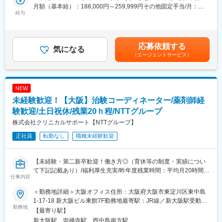
【業務詳細】
ています。更に管理職であるマネージャーに任命されるとオフィ
月額（基本給）：188,000円～259,999円その他固定手当/月：
◆患者様に対して：
給与
ス全体を管轄します。また社員のキャリアプランに応じて、CRC
25,000円固定残業手当/月：40,000円（固定残業時間15時間0分/
治験の説明補助や治験スケジュール説明、質問・相談対応、精神
スペシャリスト（役職無）として働くことも可能であり、スキル
月）超過した時間外労働の残業手当は追加支給＜月給＞253,000
的なケア
や能力によって昇給します。
円～324,999円（一律手当を含む）＜昇給有無＞有＜残業手当＞
◆医師、院内のスタッフに対して：
有＜給与補足＞■月給制+賞与となります。賞与は年2回です。■優
応募依頼する
治験実施の支援、治験スケジュール調整・データ入力の補助等
気になる
■研修制度
秀成績者は別途5万円、3万円、1万円/月の報奨金あり■入社5年目
（エージェントサービス）
◆製薬会社担当者に対して：
・導入研修(入社後2週間の座学研修)ビジネスマナー、PC操作、薬
チーフ、500万円（手当込・残業代別）■入社7年目リーダー、550
実施している治験に関する情報を担当者へ提供し、治験進行の調
機法やGCPなどの関連法、CRC業務に必要な知識やスキルなどを
万円（手当込・残業代別）■2025年度賞与実績 基本給7.28ヶ月
整
学びます。各単元毎に専属社員が講義ををいます。
分賃金はあくまでも目安の金額であり、選考を通じて上下する可
・OJT研修(社後半年間）：導入研修で学んだことを現場で体験
能性があります。月給(月額)は固定手当を含めた表記です。
NEW
【働き方◎の就業環境】
し、応用力を身につけます。
未経験歓迎！【大阪】治験コーディネーター/薬剤師経
◆大規模病院では、複数のプロジェクトを受託する為、必ず複数
・継続研修：週に1回、最新の治験情報や振り返りを行い、スキル
名のチームで業務を進めます。
験歓迎/土日祝休/残業20ｈ程/NTTグループ
アップを図っていきます。
◆チームメンバー間でリアルタイムで最新情報を共有するため、
株式会社クリニカルサポート【NTTグループ】
急な休暇や長期休暇にも対応可。
変更の範囲：会社の定める業務
正社員
転勤なし
職種未経験歓迎
◆ライフイベントと両立して長く就業出来るように、完全チーム
制や時間単位の有給取得、スーパーフレックスタイム制度を導入
しております。（原則OJT終了後に適用）
【未経験・第二新卒歓迎！働き方◎（育休等の制度・実績につい
て下記記載あり）/福利厚生充実/昨年度残業時間：平均月20時間/
【未経験安心の研修制度】
仕事内容
研修制度充実】
◆導入研修(入社後2週間の座学研修)ビジネスマナー、PC操作、薬
機法やGCPなどの関連法、CRC業務に必要な知識やスキルなどを
＜勤務地詳細＞大阪オフィス住所：大阪府大阪市東淀川区東中島
■業務内容
学びます。各単元毎に専属社員が講義をします。
1-17-18 新大阪ビル東館7F勤務地最寄駅：JR線／新大阪駅受動喫
医療機関内で患者様や医師、各部門間のコーディネート（調整）
勤務地
◆OJT研修(社後半年間）：導入研修で学んだことを現場で体験
煙対策：屋内全面禁煙変更の範囲：会社の定める事業所
【最寄り駅】
業務を行い、製薬会社と医療機関の架け橋となり臨床試験（治
し、応用力を身につけます。
新大阪駅、崇禅寺駅、西中島南方駅