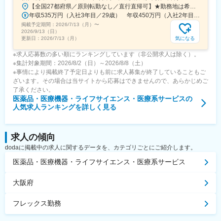
【全国27都府県／原則転勤なし／直行直帰可】★勤務地は希望を考慮★拠点により車通勤OK※充足状況により、ご希望の勤務地での募集が終了している場合があります。※転居を伴う転勤の有無は、半年ごとに希望を伺い、選択いただけます。■東北■・宮城県（仙台市）■関東■・東京都（東京23区など）・神奈川県（横浜市など）・埼玉県（さいたま市など）・千葉県（千葉市など）・茨城県（水戸市）・栃木県（宇都宮市／足利市）・群馬県（前橋市）■東海■・愛知県（名古屋市／豊田市／豊橋市／小牧市）・静岡県（静岡市／浜松市／沼津市／焼津市／富士市）・岐阜県（岐阜市）・三重県（四日市市）■信越・北陸■・長野県（長野市）・山梨県（甲府市）・石川県（金沢市）・富山県（富山市）・福井県（福井市）■関西■・大阪府・兵庫県（神戸市／尼崎市／姫路市）・京都府（京都市）・奈良県（奈良市／天理市）・滋賀県（大津市／彦根市）・和歌山県（和歌山市／田辺市）■中国■・広島県（広島市）・岡山県（岡山市）■四国■・香川県（高松市）■九州■・福岡県（福岡市）
年収535万円（入社3年目／29歳） 年収450万円（入社2年目／26歳）
掲載予定期間：
2026/7/13（月）
〜
2026/9/13（日）
気になる
更新日：
2026/7/13（月）
※求人応募数の多い順にランキングしています（非公開求人は除く）。
※集計対象期間：2026/8/2（日）～2026/8/8（土）
※事情により掲載終了予定日よりも前に求人募集が終了していることもご
ざいます。その場合は当サイトから応募はできませんので、あらかじめご
了承ください。
医薬品・医療機器・ライフサイエンス・医療系サービス
の
人気求人ランキングを詳しく見る
求人の傾向
dodaに掲載中の求人に関するデータを、カテゴリごとにご紹介します。
医薬品・医療機器・ライフサイエンス・医療系サービス
大阪府
フレックス勤務