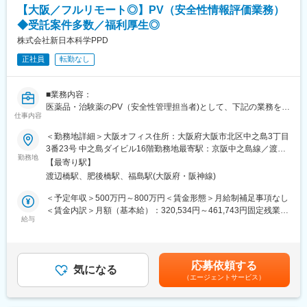
【大阪／フルリモート◎】PV（安全性情報評価業務）
機会（1on1）も必要に応じて適宜設けられています。
そして同社は、CROのリーディングカンパニーとしての数多くの
◆受託案件多数／福利厚生◎
実績を持ち、その経験から得られた知見をナレッジとして的確に
株式会社新日本科学PPD
蓄積・整理しています。例えば、症例集積を早めたい・データ品
正社員
転勤なし
質を高めたい・データベースロックのタイムラインを確実に守り
たい・チームの効率化がしたい・チーム力を高めたい・顧客と良
好な関係を築きたいなど等、先人たちのナレッジに誰でもアクセ
■業務内容：
スできるため、未経験でも安心して業務を遂行することができま
医薬品・治験薬のPV（安全性管理担当者)として、下記の業務を行
す。
仕事内容
なって頂きます。
■研修制度：
＜勤務地詳細＞大阪オフィス住所：大阪府大阪市北区中之島3丁目
＜具体的な業務内容＞
実践的な階層別研修や職種別研修、全社共有専門研修など、社員
3番23号 中之島ダイビル16階勤務地最寄駅：京阪中之島線／渡辺
・主にグローバル治験の安全性情報業務
勤務地
一人ひとりの背景やニーズに対応し誰もが成長できる多種多様な
橋駅受動喫煙対策：屋内全面禁煙変更の範囲：会社の定める事業
【最寄り駅】
・治験薬・市販薬の安全性情報管理業務
カリキュラムを用意しています。
所（リモートワーク含む）
渡辺橋駅、肥後橋駅、福島駅(大阪府・阪神線)
・安全性情報（グローバル、ローカル案件）の評価
・安全性情報の入力、当局報告書（案）の作成
■キャリアパス：
＜予定年収＞500万円～800万円＜賃金形態＞月給制補足事項なし
・PV関連ドキュメントの作成
「組織の長としてメンバー育成や事業の成長に貢献する」、「プ
＜賃金内訳＞月額（基本給）：320,534円～461,743円固定残業手
・クライアント対応
給与
ロフェッショナルとして専門性をとことん突き詰める」、「ビジ
当/月：49,466円～71,257円（固定残業時間20時間0分/月）超過し
ネスリーダーとして顧客に付加価値を提供する」等々、個人の経
た時間外労働の残業手当は追加支給＜月給＞370,000円～533,000
■本ポジションの魅力：
験や適性、希望に応じたキャリアパスが用意されています。さら
円（一律手当を含む）＜昇給有無＞有＜残業手当＞有＜給与補足
・経験が豊富なPV経験者が多く在籍しております。当社のPV部門
に、適材適所・組織活性化を目的に、EPSグループ内の他職種へ
＞※年収は賞与を含む目安の金額となっており、経験・能力・前職
応募依頼する
は、チームワークを重視してプロジェクトに取り組んでおります
気になる
チャレンジすることが可能で自律的なキャリアチェンジができる
給与を考慮し、相談の上決定致します。※毎年3月末に業績に応じ
（エージェントサービス）
ので、安心して働いていただける環境です。
「社内公募」「自己申告」などの制度も整備されております。
て業績賞与の支給があります。賃金はあくまでも目安の金額であ
・受託案件も多数あり、長期的に安定して業務に取り組むことが
り、選考を通じて上下する可能性があります。月給(月額)は固定手
可能です。