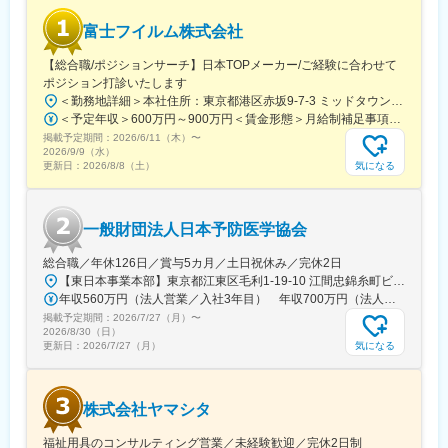
ネジメントの組込みとガバナンス強化
富士フイルム株式会社
■当社の特徴：
【総合職/ポジションサーチ】日本TOPメーカー/ご経験に合わせて
・カジュアルウェアを認める「オールウェイズカジュアルウェ
ポジション打診いたします
ア」
＜勤務地詳細＞本社住所：東京都港区赤坂9-7-3 ミッドタウン・ウェスト勤務地最寄駅：東京メトロ日比谷線／都営大江戸線／六本木駅受動喫煙対策：敷地内全面禁煙
・数年に渡り何度でも介護休暇が取得できる「介護休業」、積極
＜予定年収＞600万円～900万円＜賃金形態＞月給制補足事項なし＜賃金内訳＞月額（基本給）：300,000円～500,000円＜月給＞300,000円～500,000円＜昇給有無＞有＜残業手当＞有賃金はあくまでも目安の金額であり、選考を通じて上下する可能性があります。月給(月額)は固定手当を含めた表記です。
的な「育休・育児勤務制度」の取得促進、フルフレックスタイム
掲載予定期間：
制、在宅勤務制度など、様々な制度を取り入れています。
2026/6/11（木）
〜
2026/9/9（水）
気になる
更新日：
2026/8/8（土）
■当社の製品（一部抜粋）：
<GATSBY/ギャッツビー>
1978年発売以来、いつの時代も常に「旬のかっこよさ」を提案
一般財団法人日本予防医学協会
し、男性のトータルグルーミング研究に根ざした確かな品質で、
高い認知と信頼感を確立してきたメンズコスメブランド。
総合職／年休126日／賞与5カ月／土日祝休み／完休2日
<Bifesta/ビフェスタ>
【東日本事業本部】東京都江東区毛利1-19-10 江間忠錦糸町ビル※訪問先からの直行直帰が可能です！＜アクセス＞・JR総武線（快速・各駅停車）／東京メトロ半蔵門線 錦糸町駅より徒歩5分・東京メトロ半蔵門線／都営新宿線 住吉駅より徒歩5分※受動喫煙対策:屋内全面禁煙
素肌から輝きたい女性に、キレイを楽しむクレンジングシーンを
年収560万円（法人営業／入社3年目） 年収700万円（法人営業・チームリーダー／入社5年目）
提案するブランドとして2011年に誕生。現在では、日本だけでは
掲載予定期間：
なく、アジア各国で支持されています。
2026/7/27（月）
〜
2026/8/30（日）
気になる
更新日：
2026/7/27（月）
変更の範囲：会社の定める業務
株式会社ヤマシタ
福祉用具のコンサルティング営業／未経験歓迎／完休2日制