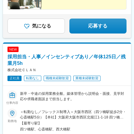
気になる
応募する
NEW
採用担当・人事／インセンティブあり／年休125日／残
業月5h
株式会社ＣＬＡＮ
正社員
転勤なし
職種未経験歓迎
業種未経験歓迎
新卒・中途の採用業務全般。媒体管理から説明会・面接、見学対
応や求職者面談まで担当します。
仕事内容
＜転勤なし／フレックス制導入＞大阪市西区（四ツ橋駅徒歩2分・
心斎橋駅5分）【本社】大阪府大阪市西区北堀江1-1-18 四ツ橋イ
勤務地
ーストビル2階■本社アクセス大阪メトロ四つ橋線「四ツ橋駅」か
【最寄り駅】
ら徒歩で2分大阪メトロ御堂筋線「心斎橋駅」から徒歩で7分大阪
四ツ橋駅、心斎橋駅、西大橋駅
メトロ長堀鶴見緑地線「心斎橋駅」から徒歩で5分※U・Iターン歓