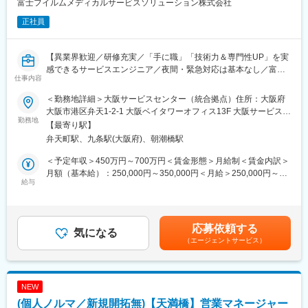
富士フイルムメディカルサービスソリューション株式会社
正社員
【異業界歓迎／研修充実／「手に職」「技術力＆専門性UP」を実
感できるサービスエンジニア／夜間・緊急対応は基本なし／富士
仕事内容
フイルムグループの安定基盤】
＜勤務地詳細＞大阪サービスセンター（統合拠点）住所：大阪府
■職務内容：
大阪市港区弁天1-2-1 大阪ベイタワーオフィス13F 大阪サービスセ
富士フイルムグループが提供する医療機器の設置・保守・技術サ
勤務地
ンター 7F受動喫煙対策：屋内全面禁煙変更の範囲：会社の定め
【最寄り駅】
ポートを担当いただきます。
る事業所（リモートワーク含む）
弁天町駅、九条駅(大阪府)、朝潮橋駅
既に導入されているクリニックを中心に、オンコール呼び出しを
含み1日2～3件程度の訪問で、点検・メンテナンス・不具合対応
＜予定年収＞450万円～700万円＜賃金形態＞月給制＜賃金内訳＞
を行います。
月額（基本給）：250,000円～350,000円＜月給＞250,000円～
本ポジションは、「ただ直す」ではなく、「医療現場に貢献する
給与
350,000円＜昇給有無＞有＜残業手当＞有賃金はあくまでも目安
技術者」として機器・IT・ネットワークを横断した専門性を身に
の金額であり、選考を通じて上下する可能性があります。月給(月
つけていける仕事です。
額)は固定手当を含めた表記です。
応募依頼する
■職務内容詳細：
気になる
（エージェントサービス）
主にCR（デジタル画像診断システム・エックスレイフィルム自動
現像機）X線撮影装置の設置、立上げ、定期点検、トラブルシュー
ティング等の技術サポートがメインとなります。医療機関特有の
効率的運用のご提案、開発部門へのフィードバック等、安心して
NEW
ユーザーに同社の医療機器をご使用いただけるよう様々な側面か
(個人ノルマ／新規開拓無)【天満橋】営業マネージャー
らサービス＆サポートするポジションです。 サポート＆サービス