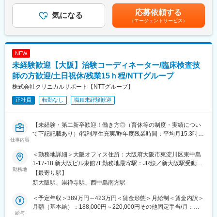
手当もございます。
・製薬会社担当者に対して：
業手当＞有＜給与補足＞■優秀成績者は別途5万円、3万円、1万円/
応募依頼する
実施している治験に関する情報を担当者へ提供し、治験進行の調
気になる
月の報奨金あり（月3人程度）。■出張（外勤）手当有り（実費
■充実の研修制度：
（エージェントサービス）
整
+距離に応じて支給）■入社5年目チーフ、500万円（手当込・残業
導入研修が80時間あり、手厚いフォロー体制があります。
代別）■入社7年目リーダー、550万円（手当込・残業代別）賃金
CRC社内認定制度を採用し、継続研修を充実させることで常に新
※医療機関は、全国約30の大学病院、がんセンターなどの大規模
はあくまでも目安の金額であり、選考を通じて上下する可能性が
しい知識を身につけ、スキルアップできる環境を用意していま
病院のみ。対象疾患はオンコロジー領域（化学療法、免疫療法、
あります。月給(月額)は固定手当を含めた表記です。
NEW
す。
遺伝子治療など）が最も多く、再生医療や医療機器、バイオ医薬
未経験歓迎【大阪】治験コーディネーター/臨床検査技
品など大規模病院ならではのプロジェクトを狭く深く経験できま
■キャリアステップ：
す。
師の方歓迎/土日祝休/残業15ｈ程/NTTグループ
CRCとして幅広い経験を積むことや、スペシャリストとして特定
株式会社クリニカルサポート【NTTグループ】
の疾患領域の専門的な経験を積んでいくことも可能です。
■就業環境
また、グループの垣根を超えCRCからSMAやCRAへのキャリアチ
正社員
転勤なし
職種未経験歓迎
大規模病院では、複数のプロジェクトを受託する為、必ず複数名
ェンジ、事業の枠をこえ新たなキャリアにチャレンジされている
のチームで業務を進めます。チームメンバー間でリアルタイムで
方もいらっしゃいます。
最新情報を共有するため、急な休暇や長期休暇にも対応可。ライ
【未経験・第二新卒歓迎！働き方◎（育休等の制度・実績につい
フイベントと両立して長く就業出来るように、完全チーム制や時
て下記記載あり）/福利厚生充実/昨年度残業時間：平均月15.3時
変更の範囲：会社の定める業務
間単位の有給取得、スーパーフレックスタイム制度を導入し（原
仕事内容
間/研修制度充実】
則OJT終了後に適用）、復帰実績はほぼ100％となっております。
育児休業は満3歳まで、育児短時間勤務は小学校3年年まで利用可
＜勤務地詳細＞大阪オフィス住所：大阪府大阪市東淀川区東中島
■業務内容
能です。
1-17-18 新大阪ビル東館7F勤務地最寄駅：JR線／新大阪駅受動喫
医療機関内で患者様や医師、各部門間のコーディネート（調整）
勤務地
煙対策：屋内全面禁煙変更の範囲：会社の定める事業所
【最寄り駅】
業務を行い、製薬会社と医療機関の架け橋となり臨床試験（治
■キャリアパス
新大阪駅、崇禅寺駅、西中島南方駅
験）のスムーズな進行を支援します。
約4～5年後にチームをまとめるチーフやリーダーに任命される
・患者様に対して：
と、チームのプロジェクトの進捗管理やメンバーのフォローをし
＜予定年収＞389万円～423万円＜賃金形態＞月給制＜賃金内訳＞
治験の説明補助や治験スケジュール説明、質問・相談対応、精神
ています。更に管理職であるマネージャーに任命されるとオフィ
月額（基本給）：188,000円～220,000円その他固定手当/月：
的なケア
給与
ス全体を管轄します。また社員のキャリアプランに応じて、CRC
25,000円～50,000円固定残業手当/月：40,000円（固定残業時間