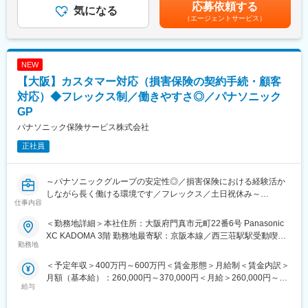
ます。賃金はあくまでも目安の金額であり、選考を通じて上下す
応募依頼する
集
気になる
ポスティング制度があり、代理店営業から広報や商品開発、ITシ
る可能性があります。月給(月額)は固定手当を含めた表記です。
（エージェントサービス）
※三菱電機グループ保険について：
ステム、契約サービス部門など幅広い部門へのキャリアチェンジ
グループ従業員の皆様が安心して働けるように三菱電機が企業福
が叶っています。
祉の一環として運営しています。スケールメリットを生かし、最
■代理店営業とは
大約52.7％割引があり、診査不要の簡易な手続きで加入可能な団
同社の保険を販売している代理店の保険販売サポートをする職種
NEW
体保険です。当社が専属して取り扱っています。
です。
【大阪】カスタマー対応（損害保険の契約手続・顧客
＜法人向け＞
代表的業務
三菱電機グループ各社と取引先への企業活動から生まれるあらゆ
対応）◆フレックス制／働きやすさ◎／パナソニック
（1）代理店への営業コンサル
るリスクに対応する保険商品・サービスのご案内いたします。
（2）勉強会や集合研修の開催
GP
（3）代理店への各種サポート
パナソニック保険サービス株式会社
※業務の都合によっては会社外の職務に従事するため出向又は転属
（4）新規代理店の開拓
を命じることがあります。
正社員
変更の範囲：本文参照
■働き方：
残業時間は20時間～30時間程度で、年間休日126日、フレックス
～パナソニックグループの安定性◎／損害保険における経験活か
制度や直行直帰、リモートワークも可能となっており、働きやす
しながら長く働ける環境です／フレックス／土日祝休み～
仕事内容
い制度が整っております。健康経営優良法人2026（中小企業法人
部門）」にも認定されております。
■業務内容：
＜勤務地詳細＞本社住所：大阪府門真市元町22番6号 Panasonic
パナソニックグループの損害保険・生命保険の総合代理店である
XC KADOMA 3階 勤務地最寄駅：京阪本線／西三荘駅駅受動喫煙
■当ポジションの魅力：
当社にて、三井住友海上火災・東京海上日動火災・損害保険ジャ
勤務地
対策：その他（屋内禁煙（敷地内に喫煙場所あり））変更の範
お客様は三菱電機グループ各社の社員がメインとなっています。
パンの自動車保険に関する顧客対応をお任せし、保険実務をメイ
囲：会社の定める事業所
＜予定年収＞400万円～600万円＜賃金形態＞月給制＜賃金内訳＞
ひとりひとりと長くお付き合いするため、お客様のニーズにあっ
ンに担っていただきます。その他、傷害保険・火災保険・地震保
月額（基本給）：260,000円～370,000円＜月給＞260,000円～
た商品を提案することを大切にしています。また、保険代理店の
険・医療保険等も取り扱っていただきます。また、現在進めてい
給与
370,000円＜昇給有無＞有＜残業手当＞有＜給与補足＞※これまで
ため、幅広い商材を取り扱っています。生損保両方の知識を習得
る、業務集約において対象業務の対応を一部担当いただきます。
のご経験・能力を考慮の上、当社規程に基づき、担当職位の大き
することが可能です。
DX推進による業務効率化と品質向上の推進もお任せいたします。