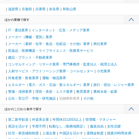
滋賀県
京都府
兵庫県
奈良県
和歌山県
ほかの業種で探す
IT・通信業界
インターネット・広告・メディア業界
メーカー（機械・電気）業界
メーカー（素材・化学・食品・化粧品・その他）業界
商社業界
医薬品・医療機器・ライフサイエンス・医療系サービス
建設・プラント・不動産業界
コンサルティング・リサーチ業界・専門事務所・監査法人・税理士法人
人材サービス・アウトソーシング業界・コールセンター
小売業界
外食産業・飲食業界
運輸・物流業界
エネルギー（電力・ガス・石油・新エネルギー）業界
旅行・宿泊・レジャー業界
警備・清掃業界
理容・美容・エステ業界
教育業界
農林水産・鉱業
公社・官公庁・学校・研究施設
冠婚葬祭業界
その他
ほかのこだわり条件で探す
第二新卒歓迎
外資系企業
年間休日120日以上
管理職・マネジャー
英語を活かす
学歴不問
転勤なし（勤務地限定）
服装自由
女性活躍
社宅・家賃補助制度
上場企業
中国語を活かす
退職金制度
残業20時間未満