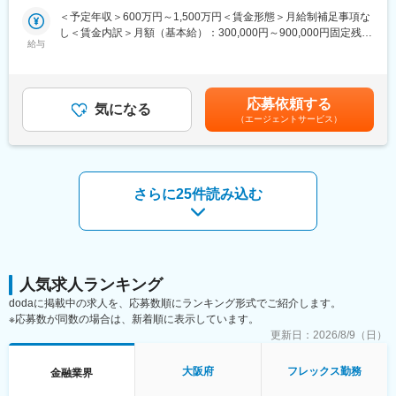
・最新技術を採用し、大規模な環境で実用化していくといったプ
・最新技術を活用した機能追加やパフォーマンス向上
＜予定年収＞600万円～1,500万円＜賃金形態＞月給制補足事項な
ロセスの経験が可能
・セキュリティ要件を満たす堅牢なシステム構築を行い、クレジ
し＜賃金内訳＞月額（基本給）：300,000円～900,000円固定残業
ットカード会社ならではの高い信頼性の実現
給与
手当/月：69,440円～128,440円（固定残業時間30時間0分/月）超
■配属部署：デジタルイノベーションオフィス ソフトウェアディ
・社内外の関係者と連携し、プロジェクトの進行管理や課題解決
過した時間外労働の残業手当は追加支給＜月給＞369,440円～
ベロップメントオフィス
を行うことでサービスの品質向上に貢献
1,028,440円（一律手当を含む）＜昇給有無＞有＜残業手当＞有＜
「デジタルイノベーションカンパニー」として業界をリードして
給与補足＞・賞与：年1回（6月）・所定時間外労働：有（時間外
いくことを、テクノロジーで牽引し、モダンな思考やプロセスを
応募依頼する
【開発環境】
気になる
労働の有無に関わらず30時間分の固定時間外手当を支給、30時間
適用することで、お客様や社会に最大の価値を継続的に提供して
（エージェントサービス）
-バックエンド：Java, Spring Boot
を超えた時間外労働については別途時間外手当を支給）※管理監督
いくために、プロフェッショナルなエンジニアリング集団の独立
-フロントエンド：TypeScript, React, Next.js
者に該当する場合は、固定時間外手当の支給対象外賃金はあくま
組織として「デジタルイノベーションオフィス」を新設いたしま
-モバイル：Swift, Kotlin, React Native
でも目安の金額であり、選考を通じて上下する可能性がありま
した。
-インフラ：AWS, Kubernetes, Docker, Terraform
す。月給(月額)は固定手当を含めた表記です。
-データベース：Oracle, PostgreSQL
さらに25件読み込む
変更の範囲：変更なし※就業規則 第44条に基づき出向を命じる
-CI/CD：GitHub Actions, Argo CD
ことがある
-開発ツール：GitHub, Visual Studio Code, Claude Code, Jira,
SonarQube 等
※業務用端末（Windows）とは別途、開発用の端末はMacBook
Proを貸与
人気求人ランキング
■本ポジションの魅力：
dodaに掲載中の求人を、応募数順にランキング形式でご紹介します。
・次世代キャッシュレスプロダクトの開発に携わり、社会全体の
※応募数が同数の場合は、新着順に表示しています。
利便性向上に貢献することができる
更新日：
2026/8/9（日）
・ゼロからのアーキテクチャやシステム設計、プロトタイピング
に携わることができ、イノベーションを推進する役割を担うこと
大阪府
フレックス勤務
金融業界
が可能