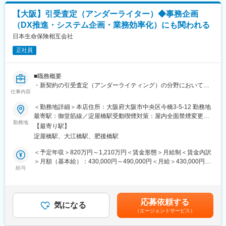
Japan に認定されています。
評価
【大阪】引受査定（アンダーライター）◆事務企画
・各事業部が新たにBPO・アウトソーシングを開始する際にの業
変更の範囲：会社の定める業務
（DX推進・システム企画・業務効率化）にも関われる
務デザインのフォロー・助言等
■組織概要
日本生命保険相互会社
・リスク管理部門は、約60名（東京・大阪）が在籍しております
正社員
が、当室は、オペレーショナルリスク管理ならびにBPO・アウト
ソーシング事業の管理・統括するチームです。
・当室には13名在籍しており、今回は、チーム長である課長のも
■職務概要
と、チーム運営を牽引しつつ各事業部門の関係者と協業いただく
・新契約の引受査定（アンダーライティング）の分野において、
責任あるポジションに従事いただきます。
仕事内容
オペレーション業務及び、事務・システム企画を担当いただきま
■キャリアパス
す。
＜勤務地詳細＞本店住所：大阪府大阪市中央区今橋3-5-12 勤務地
・当室で数年間上記の業務を担当いただき、その後、本人希望や
最寄駅：御堂筋線／淀屋橋駅受動喫煙対策：屋内全面禁煙変更の
適性、機能発揮状況を踏まえ、大阪の事業所内の各オペレーショ
■職務詳細
勤務地
範囲：会社の定める事業所
ンラインのプロジェクトマネージャーやコーポレートガバナンス
【最寄り駅】
・引受査定（アンダーライティング）業務
領域等、専門性を生かしながら幅広いキャリアが築けます。
淀屋橋駅、大江橋駅、肥後橋駅
－申込契約について、体況情報などをもとに、保険加入可否・
■特徴・魅力
特別条件の付与等の審査を行う
＜予定年収＞820万円～1,210万円＜賃金形態＞月給制＜賃金内訳
（1）規模の大きさ
・引受領域の事務フローの企画、基準検討、システムの企画・開
＞月額（基本給）：430,000円～490,000円＜月給＞430,000円～
業界のリーディングカンパニーならではの成長機会、影響力の大
発
給与
490,000円＜昇給有無＞有＜残業手当＞有＜給与補足＞■賞与実
きさが実感できます。国内外含めグループ会社も多数あり、幅広
・オペレーション業務
績：年2回（※2025年度実績）賃金はあくまでも目安の金額であ
くステークホルダーと関わることができます。
－引受査定従事者（アンダーライター）の業務について、マネ
り、選考を通じて上下する可能性があります。月給(月額)は固定手
（2）市場価値向上
ジメントや人材育成を担う
当を含めた表記です。
多様な部署、グループ会社などと関わる中で、幅広な知見や専門
応募依頼する
気になる
性を高めていただくことができます。業界問わず、どの事業会社
（エージェントサービス）
■キャリアパス・魅力
にも必要な機能であり、マーケットバリューを高めていただける
・保険業界において市場価値の高い、引受査定（アンダーライテ