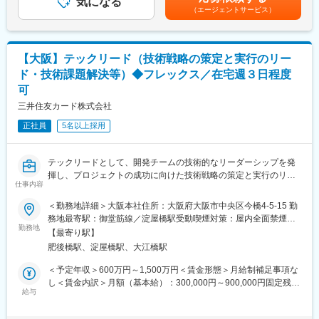
気になる
くまでも目安の金額であり、選考を通じて上下する可能性があり
・盤石な財務基盤の中で中長期的に挑戦できる環境：
（エージェントサービス）
※全体で30名程度の組織となります
ます。月給(月額)は固定手当を含めた表記です。
生命保険業界のリーディングカンパニーとして、約1500万人のお
客様・取引先約34万企業・総資産約97兆円（2025年3月末現在）
■主な関係先：
を有し、長期で安心して働くことができる基盤があります。
・内部関係先：ITシステム開発部門、FWDグループオフィス（香
【大阪】テックリード（技術戦略の策定と実行のリー
港）
2026-14G
ド・技術課題解決等）◆フレックス／在宅週３日程度
・外部関係先：各取引ベンダーおよび協力会社
可
変更の範囲：会社の定める業務
■募集背景：
三井住友カード株式会社
テクニカルサービス部では、社内・社外で利用されているシステ
正社員
5名以上採用
ム基盤の構築・運用保守を担当しています。
当社では積極的なCloud化を促進させており、ほぼすべてアプリ
ケーションがクラウド上（主にMicrosoft Azure）で稼働しており
テックリードとして、開発チームの技術的なリーダーシップを発
ます。
揮し、プロジェクトの成功に向けた技術戦略の策定と実行のリー
Infra 領域全般に関してテクニカル面でのサポート（新技術の検
仕事内容
ドや、イネーブラーとして技術的な課題解決を担っていただきま
証、導入、障害未然防止、障害時対応、セキュリティ、監査対応
す。
等）を対応いただける方を募集します。
＜勤務地詳細＞大阪本社住所：大阪府大阪市中央区今橋4-5-15 勤
務地最寄駅：御堂筋線／淀屋橋駅受動喫煙対策：屋内全面禁煙変
【職務詳細】
勤務地
■魅力：
更の範囲：会社の定める事業所（リモートワーク含む）
【最寄り駅】
・ビジネスサイドやプロダクトマネージャーと連携し、事業課題
当社では職種により、オフィス勤務と在宅勤務を併用するハイブ
肥後橋駅、淀屋橋駅、大江橋駅
やユーザ課題を解決するための技術提案
リッド勤務を行っております。
・マイクロサービスのアーキテクチャ設計
・在宅勤務対象職種で上司の承認を得た場合、1ヵ月の営業日数の
＜予定年収＞600万円～1,500万円＜賃金形態＞月給制補足事項な
・新技術の検証、導入支援
半数以上の出社義務かつ1週間あたり最低2日の出社義務がありま
し＜賃金内訳＞月額（基本給）：300,000円～900,000円固定残業
・設計、コードレビューなどを通じた品質担保
給与
す。
手当/月：69,440円～128,440円（固定残業時間30時間0分/月）超
・チームメンバーの技術力向上を支援
上司と相談の上、ご自分やご家庭の事情、仕事の進め易さなどに
過した時間外労働の残業手当は追加支給＜月給＞369,440円～