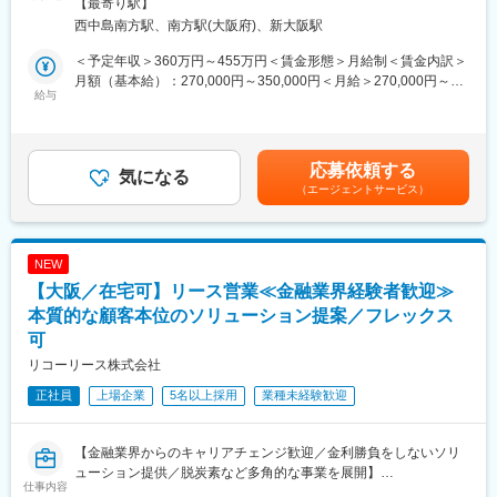
南方駅受動喫煙対策：敷地内全面禁煙
【最寄り駅】
・FinTech × 広告のハイブリッドな専門性：金融と広告のクロス領
◎700社以上が継続利用する“高い信頼性”少数精鋭の専門家
域で、ユニークな事業開発スキルが身につきます。
西中島南方駅、南方駅(大阪府)、新大阪駅
・経営視点の獲得：事業戦略の立案から実行までを担うことで、
■当社について
＜予定年収＞360万円～455万円＜賃金形態＞月給制＜賃金内訳＞
PL（損益計算書）責任を意識した経営的な意思決定プロセスを習
当社は、日本企業が抱える「退職給付に関する課題」を解決する
月額（基本給）：270,000円～350,000円＜月給＞270,000円～
得できます。
独立系コンサルティングファームです。退職給付債務の計算、制
給与
350,000円＜昇給有無＞有＜残業手当＞有＜給与補足＞■上記年収
・圧倒的な裁量とスピード感：新規企画を自らの手で形にするプ
度設計、年金資産運用の助言を通じ、企業の年金課題を中立的な
に加え、業績賞与が支給されます。■ご年収は、ご本人の御経験や
ロセスを通じて、ビジネスリーダーとしての市場価値を飛躍的に
立場で支援しています。
能力、勤務意欲に応じて決定いたします。賃金はあくまでも目安
高めることが可能です。
大手企業ではアクチュアリー業務が分業され、若手は計算中心に
の金額であり、選考を通じて上下する可能性があります。月給(月
応募依頼する
なりがちですが、当社ではヒアリング→課題分析→数理計算→制
気になる
額)は固定手当を含めた表記です。
■勤務時間詳細：
（エージェントサービス）
度設計→提案まで一貫して担当。若手のうちから顧客と直接向き
・楽天グループ朝会日は8:00～16:20
合い、裁量を持ってコンサルティングに携われる環境です。
・楽天ペイメント朝会日は8:20～16:40
・フレックスタイム制適用（コアタイム11:00～15:00、朝会日は
■職務内容
NEW
時間変更）
退職給付債務の計算や、退職給付制度の見直しを中心としたコン
※一部ポジションは上記と異なる場合あり
【大阪／在宅可】リース営業≪金融業界経験者歓迎≫
サルティング業務を担当します。経験・スキルに応じて業務範囲
を段階的に広げていきます。
本質的な顧客本位のソリューション提案／フレックス
変更の範囲：会社の定める業務
可
＜詳細＞
リコーリース株式会社
・退職給付会計計算業務 ※計算処理を含む
・退職給付制度設計コンサルティング
正社員
上場企業
5名以上採用
業種未経験歓迎
・退職給付制度に関する顧客からの相談応対
・上記業務に関する営業活動 ※問い合わせのあった見込み客への
説明及び相談応対等
【金融業界からのキャリアチェンジ歓迎／金利勝負をしないソリ
・その他新規コンサルティング業務の開発等
ューション提供／脱炭素など多角的な事業を展開】
仕事内容
・まずは企業様から頂いたデータチェックからご担当頂きます。
■事業概要