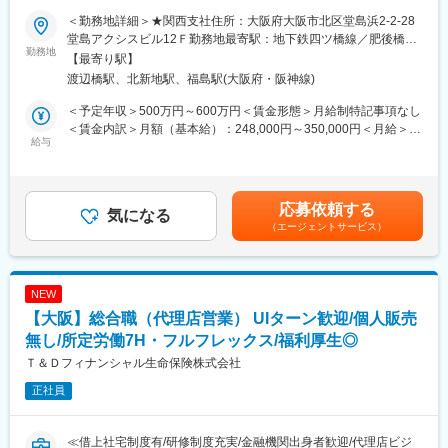
当社はリコー製品、OA・IT機器、工作機械、医療機器などのリー
＜勤務地詳細＞★関西支社住所：大阪府大阪市北区堂島浜2-2-28
■組織について
スに加え、ローンや融資、決済サービスなどファイナンスソリュ
堂島アクシスビル12Ｆ勤務地最寄駅：地下鉄四ツ橋線／肥後橋駅
約30名（20代～60代まで）が在籍しています。数理、会計、運
ーションを取り扱っております。
勤務地
受動喫煙対策：屋内全面禁煙変更の範囲：会社の定める事業所
【最寄り駅】
用、エンジニアなど各分野のプロフェッショナルが1フロアで働い
リース会社は主に企業に対して車両、機械、設備などの資産を貸
（リモートワーク含む）
渡辺橋駅、北新地駅、福島駅(大阪府・阪神線)
ています。
し出し、顧客は大きな初期投資を避けて資産を一定期間使用でき
チームは2つあり、資産運用の部隊の方と関わりますが、他のチー
ます。リース期間が終了すると、顧客は資産の返却、再リース、
＜予定年収＞500万円～600万円＜賃金形態＞月給制特記事項なし
ムの方にも相談しやすい雰囲気です。成長意欲を持っている方で
買い取りを選択でき、最新設備の使用と財務上の柔軟性が確保さ
＜賃金内訳＞月額（基本給）：248,000円～350,000円＜月給＞
あれば、必ず成長できる環境です。
れます。営業職は資産の提案、契約条件の交渉、契約書の作成、
給与
248,000円～350,000円＜昇給有無＞有＜残業手当＞有＜給与補足
リース期間中のフォローを行い、顧客に最適なリースプランを提
＞■賞与年2回支給賃金はあくまでも目安の金額であり、選考を通
■キャリアパス
供します。また顧客のニーズを深く理解し、信頼関係を構築し、
じて上下する可能性があります。月給(月額)は固定手当を含めた表
お客様の主担当としてプレイングマネージャーとしてチームのマ
新規顧客の獲得や既存顧客のリース更新を目指します。
記です。
応募依頼する
ネジメントや教育をご担当いただくことを期待しています。
■業務内容
気になる
（エージェントサービス）
営業担当として各種ベンダー（メーカーや商社）を定期的に訪問
■ポジションの魅力
し、ベンダーと連携しながらユーザー企業（クライアント）に対
12月～4月は決算対応により繁忙期となりますが、それ以外の時
して営業活動を行うベンダーリースを担当いただきます。メイン
期は残業が月3時間程度と非常に少なく、効率と生産性を重視した
のベンダーは10社程度となり、エリアによって会社規模や担当顧
NEW
働き方が根付いています。
客数が異なります。
【大阪】総合職（代理店営業） UIターン歓迎/個人販売
また、フレックス制度やリモートワークも活用できる環境が整っ
・リースや融資等ユーザー企業の財務状況や経営状況に合わせた
ており、専門性を磨く学習時間の確保や、プライベートとの両立
提案が可能
無し/所定労働7H・フルフレックス/福利厚生◎
がしやすい点も大きな魅力です。
・当社は”金利勝負をしない”のが特徴です。案件の魅力でお客様に
Ｔ＆Ｄフィナンシャル生命保険株式会社
選ばれることを目指しています
正社員
・リースとしての提案商材は多岐に渡り、現在は農業の自動化や
脱炭素に関わる事業に力を入れ、今までリースが利用されていな
かった分野への展開を予定しています
≪借上社宅制度有/研修制度充実/金融機関出身者歓迎/代理店ビジ
■魅力