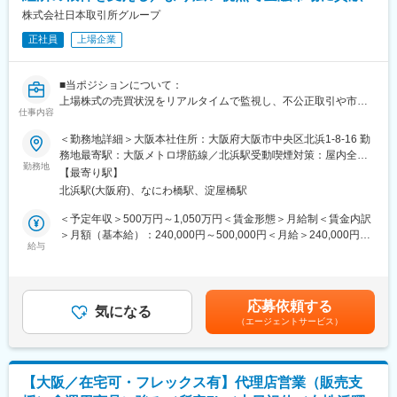
18時：退社
株式会社日本取引所グループ
■研修制度
正社員
上場企業
入社後は全体研修後、支店にて先輩社員のOJTのもとキャッチア
ップをいただきます。
まずは先輩社員の商談への同行や、資料作成のサポートからお任
■当ポジションについて：
せします。
上場株式の売買状況をリアルタイムで監視し、不公正取引や市場
■業務の魅力
仕事内容
の混乱を未然に防ぐための対応を行っていただきます。市場の健
・代理店のスタッフなど周囲を巻き込み成果を上げていく営業力
全性を維持することは、投資家保護や日本の資本市場の信頼性向
が身につきます。
＜勤務地詳細＞大阪本社住所：大阪府大阪市中央区北浜1-8-16 勤
上に直結するため、非常に公共性の高い業務です。
・若手のうちから、販売戦略の企画や代理店経営者に向けた提案
務地最寄駅：大阪メトロ堺筋線／北浜駅受動喫煙対策：屋内全面
勤務地
を行っていただけます。
禁煙変更の範囲：会社の定める事業所
【最寄り駅】
■業務内容：
■キャリアについて
北浜駅(大阪府)、なにわ橋駅、淀屋橋駅
売買動向の分析、異常取引の検知、証券会社や関係機関との調
一人一人が主体的にチャレンジしキャリアを創れるような制度が
整、必要に応じた取引停止措置などを担当いただきます。市場の
整っており、年齢や社歴に関わらずキャリアアップを目指せま
＜予定年収＞500万円～1,050万円＜賃金形態＞月給制＜賃金内訳
動きを瞬時に判断するスピード感と、法令・取引制度に関する深
す。（中途新卒比率及び男女比率は限りなく5:5に近い割合です）
＞月額（基本給）：240,000円～500,000円＜月給＞240,000円～
い理解が求められます。金融機関でのトレーディングやリスク管
給与
メンバークラスで中途入社された方が1年以内に課長クラスへ昇進
500,000円＜昇給有無＞有＜残業手当＞有＜給与補足＞■モデル年
理の経験、または市場監視業務に関心のある方に最適なポジショ
した事例もあります。
収例：・3年目／スタッフ職：約550万円・8年目／主任級：約800
ンです。
自身の希望する部署やポストに自ら手を挙げて挑戦できるジョブ
万円・13年目／係長級：約900万円※いずれも賞与含む・残業代別
ポスティング制度があり、代理店営業から広報や商品開発、ITシ
途■平均年間給与：・約1,100万円※2025年3月31日時点／日本取
応募依頼する
■業務詳細：
気になる
ステム、契約サービス部門など幅広い部門へのキャリアチェンジ
引所グループ単体／賞与・残業代含む賃金はあくまでも目安の金
（エージェントサービス）
ご経験、スキルに応じて最適なポジションをご提案させていただ
が叶っております。
額であり、選考を通じて上下する可能性があります。月給(月額)は
きます。
■他代理店営業との違い
固定手当を含めた表記です。
＜例＞
当社は生きるために必要な第三分野の保険の中心に展開しており
・マーケット運営に係る制度の企画
ます。
【大阪／在宅可・フレックス有】代理店営業（販売支
・マーケット関連情報の商品企画・開発・営業
日本で初めてがん保険の販売を開始し、がん保険と医療保険では