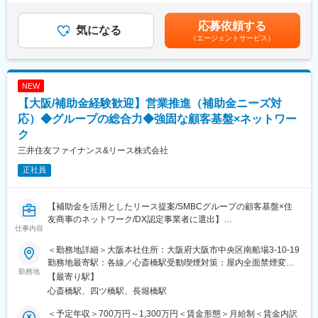
さに応じて決定。※上記年収幅は、勤務地限定しない場合の基準と
なります。勤務地限定する場合（エリア社員制度希望）は、若干
■取扱い保険会社：
■業務詳細：
応募依頼する
気になる
異なります。賃金はあくまでも目安の金額であり、選考を通じて
・損害保険5社
・自動車保険・火災保険等の契約更新・契約内容変更・問合せに
（エージェントサービス）
上下する可能性があります。月給(月額)は固定手当を含めた表記で
（東京海上日動火災保険、明治安田損害保険、あいおいニッセイ
関する業務
す。
同和損害保険、損害保険ジャパン、三井住友海上火災保険）
・各種損害保険の新規対応業務（問い合わせ・提案・見積依頼か
・生命保険3社
ら契約手続きまで）
NEW
（東京海上日動あんしん生命保険、アフラック生命保険、アクサ
・申込書作成・書類受領・不備確認チェック・是正・計上等の契
生命保険）
約実務
【大阪/補助金経験歓迎】営業推進（補助金ニーズ対
・デジタル手続き推進、RPA、SMS活用等による効率化推進
応）◆グループの総合力◆強固な顧客基盤×ネットワー
変更の範囲：会社の定める業務
ク
■カスタマー契約センターのミッション：
三井住友ファイナンス&リース株式会社
・職域部門における業務集約組織として、お客さま対応品質を保
持しながら「集約」と「効率化」を推進すること
正社員
・既契約者の契約保全と電話やインターネット等、非対面での商
品提案による新規契約獲得を通じて、職域部門の「収益」に貢献
すること
【補助金を活用としたリース提案/SMBCグループの顧客基盤×住
友商事のネットワーク/DX認定事業者に選出】
■職場の雰囲気：
仕事内容
・20代・30代の若手が多いですが、幅広い年代の方が勤務してい
「中堅/中小企業の賃上げに向けた省力化等の大規模成長投資補助
＜勤務地詳細＞大阪本社住所：大阪府大阪市中央区南船場3-10-19
ます。
金（中堅/中小成長投資補助金）」や「事業再構築補助金」等の環
勤務地最寄駅：各線／心斎橋駅受動喫煙対策：屋内全面禁煙変更
・職場の雰囲気は、年齢や役職に関係なくフラットにコミュニケ
境/省エネ系以外の補助金を活用した、法人リース営業サポート業
勤務地
の範囲：国内外の当社各部室店及びグループ会社またはその他当
【最寄り駅】
ーションがとれる環境にあります。
務に従事いただきます。
社が指定した法人、 団体等
・顧客対応がメインの仕事となりますが、在宅勤務や、子育てや
心斎橋駅、四ツ橋駅、長堀橋駅
介護、病気の際などの時短勤務や年次有給休暇も取得しやすい環
■業務内容：
＜予定年収＞700万円～1,300万円＜賃金形態＞月給制＜賃金内訳
境です。