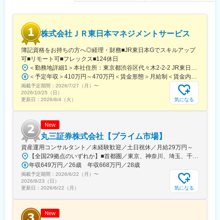
■配属部署：デジタルイノベーションオフィス ソフトウェアディ
ベロップメントオフィス
「デジタルイノベーションカンパニー」として業界をリードして
株式会社ＪＲ東日本マネジメントサービス
いくことを、テクノロジーで牽引し、モダンな思考やプロセスを
適用することで、お客様や社会に最大の価値を継続的に提供して
簿記資格をお持ちの方へ◎経理・財務■JR東日本Gでスキルアップ
いくために、プロフェッショナルなエンジニアリング集団の独立
可■リモート可■フレックス■124休日
組織として「デジタルイノベーションオフィス」を新設いたしま
＜勤務地詳細1＞本社住所：東京都渋谷区代々木2-2-2 JR東日本本社ビル9階受動喫煙対策：屋内全面禁煙＜勤務地詳細2＞東京都内オフィス住所：東京都23区内 受動喫煙対策：屋内全面禁煙変更の範囲：会社の定める事業所（リモートワーク含む）
した。
＜予定年収＞410万円～470万円＜賃金形態＞月給制＜賃金内訳＞月額（基本給）：240,000円～250,000円＜月給＞240,000円～250,000円＜昇給有無＞有＜残業手当＞有＜給与補足＞※想定年収には残業月20Hも含めています■昇給：年1回■賞与：年2回(合計3.0ヶ月程度)※総合職：計6.0ヶ月程度■モデル年収総合職（課長）900万円総合職（マネージャー）630万円総合職（主任）520万円エリア（課員）410万円賃金はあくまでも目安の金額であり、選考を通じて上下する可能性があります。月給(月額)は固定手当を含めた表記です。
掲載予定期間：
変更の範囲：変更なし※就業規則 第44条に基づき出向を命じる
2026/7/27（月）
〜
2026/10/25（日）
ことがある
気になる
更新日：
2026/8/4（火）
New
丸三証券株式会社【プライム市場】
資産運用コンサルタント／未経験歓迎／土日祝休／月給29万円～
【全国29拠点のいずれか】■首都圏／東京、神奈川、埼玉、千葉■関東／栃木、群馬■関西／大阪、兵庫、京都■中部／愛知■北信越／新潟■東北／福島■中四国／岡山、広島■九州／福岡※詳細住所は「勤務地一覧」からご確認いただけます※受動喫煙対策：屋内全面禁煙※U・Iターン支援あり（社宅制度など）★：総合職の募集━━━全国転勤を含む総合職での募集です。4年程度のサイクルで支店や部署を異動し、経験を積み重ねながらキャリアを進んでいきます。定例で行う上長との面談で「マネジメントを目指したい」「経験を活かして人事へキャリアチェンジしたい」などの希望を出すことが可能です。日頃から上司との距離も近く、個人の働きっぷりがよく見える環境。希望や適性、これからに対する期待などに応じて、最適な配属を行っています。◎社宅制度、引っ越し費用負担があり、生活の不安なく経験の幅を広げていただけます。
年収649万円／26歳 年収668万円／28歳
掲載予定期間：
2026/6/22（月）
〜
2026/8/23（日）
気になる
更新日：
2026/6/22（月）
New