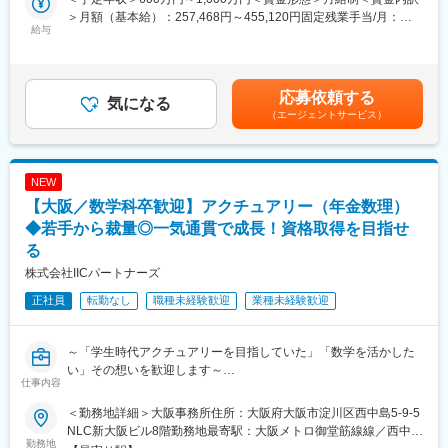
・事業拡大に伴い、広告サービスの最適化および営業拡大が急務
展開に業界が注目しています。
＞月額（基本給）：257,468円～455,120円固定残業手当/月：
となっており、本ポジションでは広告事業を成長軌道に乗せる中
同社は中期経営計画の中に「デジタルイノベーションの更なる推
給与
81,532円～144,880円（固定残業時間40時間0分/月）超過した時
核人材を募集しています。
進・活用」を掲げており、デジタル先進企業としてのさらなる飛
間外労働の残業手当は追加支給＜月給＞339,000円～600,000円
・楽天ペイメントの強み
躍のための事業展開をしています。
（一律手当を含む）＜昇給有無＞有＜残業手当＞有＜給与補足＞※
（1）楽天ポイント・楽天ペイ加盟店との強固なネットワーク
上記はあくまで想定であり、ご経験、スキルに応じ決定させて頂
（2）群を抜く利用者数と利用頻度を誇る楽天ペイアプリ
応募依頼する
変更の範囲：グループ内またはその他当社が指定した法人、団体
気になる
きます。※ストックオプションの付与可能性有※給与デジタル払い
（3）膨大な決済データ
等における金融業およびそれに関連するサービス・諸業務
（エージェントサービス）
対応（一部を楽天ペイ残高で受取可）賃金はあくまでも目安の金
・これらを活かし、営業戦略および購買データを活用した商品企
額であり、選考を通じて上下する可能性があります。月給(月額)は
画を推進し、事業成長を共に加速させる仲間を募集しています。
固定手当を含めた表記です。
NEW
■業務詳細：
◇営業戦略設計
【大阪／数学科卒歓迎】アクチュアリー（年金数理）
・営業戦略の策定
◆若手から裁量◎一気通貫で成長！資格取得を目指せ
・ターゲット顧客・優先カテゴリーの選定
る
◇営業オペレーション設計
株式会社IICパートナーズ
・営業プロセスの標準化、可視化、ナレッジ共有
・商談管理フロー、KPI設計、レポーティング基盤の整備
正社員
転勤なし
職種未経験歓迎
業種未経験歓迎
・社内オペレーション全体の可視化・改善
・営業活動の定量化および改善サイクルの構築
◇営業企画
～「学生時代アクチュアリーを目指していた」「数学を活かした
・楽天グループのアセットを活用した広告商材の企画
い」その想いを歓迎します～
・クライアントのニーズや課題に沿った企画プランニング
仕事内容
◎年金数理の専門知識を身につけ、企業の退職給付課題の解決に
◇チームマネジメント
貢献
＜勤務地詳細＞大阪事務所住所：大阪府大阪市淀川区西中島5-9-5
◎独立系だからこそ実現できる中立・公平なコンサルティングが
NLC新大阪ビル8階勤務地最寄駅：大阪メトロ御堂筋線線／西中島
■キャリアパス：
強み
勤務地