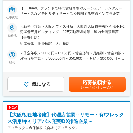
が評価され「健康経営優良法人」に認定されています。また、
【「Times」ブランドで時間貸駐車場やカーシェア、レンタカー
「子育てサポート企業」としてくるみん認定を受けた企業のう
サービスなどモビリティサービスを展開する交通インフラ企業／7
ち、より高い水準の取組を行った企業が認定を受けることができ
仕事内容
時間勤務／土日祝休み】
るプラチナくるみん認定企業に選出されています。
■充実した教育体制：
＜勤務地詳細＞大阪オフィス住所：大阪府大阪市中央区今橋4-1-1
■業務内容：
1. 基礎研修
淀屋橋三井ビルディング 12F受動喫煙対策：屋内全面禁煙変更
タイムズのカーシェア及び時間貸し駐車場を業務で利用するため
勤務地
・入社（配属）時基礎研修（入社後、配属前4週間）
の範囲：会社の定める事業所（リモートワーク含む）
【最寄り駅】
の専用ビジネスカードを法人に対して提案するソリューション営
・配属後フォロー研修
淀屋橋駅、肥後橋駅、大江橋駅
業のポジションです。
2. 知識向上・スキルアップ研修
事業拡大フェーズにある組織の一員として、新規法人を中心に企
・セールススキルアップ研修
＜予定年収＞500万円～650万円＜賃金形態＞月給制＜賃金内訳＞
業と向き合い、長期的な関係構築を通じて価値提供を行います。
・プレゼンテーションスキルアップ研修
月額（基本給）：300,000円～350,000円＜月給＞300,000円～
「今すぐニーズが顕在化している法人」だけでなく、まだ興味を
給与
・ＯＪＴ研修
350,000円＜昇給有無＞有＜残業手当＞有＜給与補足＞※上記年収
持っていない企業にも働きかけ、仮説を立てながら可能性を広げ
3. 経済・金融知識習得研修
には月30時間分の残業手当を含む■賞与：年2回（6月／12月）賃
ていく営業スタイルです。
・運用知識向上研修（運用会社講師による研修）
金はあくまでも目安の金額であり、選考を通じて上下する可能性
営業の進め方やターゲット選定には一定の裁量があり、自ら考え
があります。月給(月額)は固定手当を含めた表記です。
応募依頼する
行動する中で成果を積み上げていくことがミッションとなりま
気になる
変更の範囲：会社の定める業務
（エージェントサービス）
す。
■業務詳細：
・新規法人へのアプローチ
NEW
・法人の課題ヒアリングおよびソリューション提案
【大阪/初任地考慮】代理店営業～リモート有/フレック
・役員クラス・経営層との商談対応
・法人が保有する土地情報などを起点とした新たなビジネス機会
ス活用/キャリアパス充実/DX推進企業～
の創出（駐車場やカーシェアステーション開発との連携）
アフラック生命保険株式会社（アフラック）