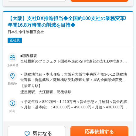
険）
・新契約申込事務フローの企画
・新契約引受査定事務の設計
【大阪】支社DX推進担当◆全国約100支社の業務変革/
・ご契約者様向けWebサービスのデザイン設計
年間16.8万時間の削減を目指◆
・AIを活用した社内ナレッジの統合参照機能構築
■組織概要
日本生命保険相互会社
・約4000人が1事業所に集い、多種多様な生命保険事務を行っ
正社員
ており、個々人の適性・ご希望に応じたプロジェクトアサインが
可能です。
■キャリアパス
■職務概要
・大阪の事業所内の各オペレーションラインに配属し、各プロ
全社横断のプロジェクト開発を進めるIT推進部の支社DX推進チー
ジェクトを担当いただきます
仕事内容
ムにて、全国約100支社の業務時間削減に繋がるプロジェクトを
・その後、ご経験・ご希望・適性を踏まえプロジェクトマネー
ご担当いただきます。
＜勤務地詳細＞本店住所：大阪府大阪市中央区今橋3-5-12 勤務地
ジャーやIT・法務領域での活躍等大阪の事業所をベースに幅広い
具体的には、各支社で働く従業員の申請・お問合せ業務をデジタ
最寄駅：御堂筋線／淀屋橋駅受動喫煙対策：屋内全面禁煙変更の
キャリアが築けます。
ル化/事務工程の見直しすることによる業務効率化です。
勤務地
範囲：会社の定める事業所
■特徴・魅力
【最寄り駅】
紙ベースで残る古い業務を改革する事で、全国の支社の職員がよ
・ITに係る技術の知識のみならず、法務、各事業会社でのBPR
淀屋橋駅、大江橋駅、肥後橋駅
り働きやすく、付加価値の高い業務に注力できる環境を構築する
経験等、多様な経験が生かせるプロジェクトです
ことができる意義の高い業務に従事できます。
＜予定年収＞820万円～1,210万円＜賃金形態＞月給制＜賃金内訳
・保険会社での保険事務オペレーション経験も即戦力
＞月額（基本給）：430,000円～490,000円＜月給＞430,000円～
■職務詳細
給与
490,000円＜昇給有無＞有＜残業手当＞有＜給与補足＞■賞与実
2024-1939G
・要件定義と各部門調整：支社業務に関わる各企画部門と関わり
績：年2回（2025年度実績）賃金はあくまでも目安の金額であ
ながら現場の課題特定・既存の事務フローの改善策の立案
り、選考を通じて上下する可能性があります。月給(月額)は固定手
・開発計画の策定：システム開発に向けたスケジュール/リソース
当を含めた表記です。
変更の範囲：会社の定める業務
応募依頼する
計画の策定
気になる