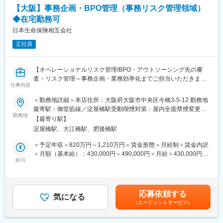
・販売代理店への商品推進（商品の情報提供 等）
の原動力としての役割を果たしてきた当時の東京証券取引所グル
【大阪】事務企画・BPO管理（事務リスク管理領域）
・販売代理店への営業サポート（セミナー・イベント打診 等）
ープと大阪証券取引所が2013年1月に経営統合して誕生しまし
◆在宅勤務可
・販売代理店の獲得
た。子会社である取引所や自主規制法人の経営管理等を行ってい
日本生命保険相互会社
ます。
■組織の雰囲気
正社員
中途入社者が多く、『丸い人が多い』『困ったときに声をかけ合
変更の範囲：会社の定める業務
える』という声が多い職場です。
上司との関わり方もフラットで、定期的な1on1を通じて『5年
【オペレーショナルリスク管理/BPO・アウトソーシング先の審
後・10年後にどうなりたいか』を率直に相談できます。
査・リスク管理～事務企画・業務効率化までご担当いただきま
仕事内容
す】
■営業スタイル・はたらき方
■職務詳細
＜勤務地詳細＞本店住所：大阪府大阪市中央区今橋3-5-12 勤務地
・在宅勤務/フルフレックス制度は日常的に使用されております
・近年のAI技術の進歩やクラウドサービスの普及を背景に、当社
最寄駅：御堂筋線／淀屋橋駅受動喫煙対策：屋内全面禁煙変更の
・直行直帰可/朝会や帰社義務といった固定ルール無のため
では従来の保険事業の高度化に加え、ヘルスケア事業をはじめと
勤務地
範囲：会社の定める事業所
月1回のチーム会議と月1回の全体会議以外は、訪問・在宅・資
【最寄り駅】
したより多角的な事業展開に向け、外部企業との連携や外部サー
料作成などのスケジュールを自身で設計可能です。
淀屋橋駅、大江橋駅、肥後橋駅
ビスの利活用を推進しております。
一方で、サードパーティーを含めたリスク管理の重要性が増す
＜予定年収＞820万円～1,210万円＜賃金形態＞月給制＜賃金内訳
■ポジションの魅力
中、サプライチェーン全体でのオペレーショナルリスク管理体制
＞月額（基本給）：430,000円～490,000円＜月給＞430,000円～
・社内公募制度：営業だけでなく企画・商品開発・デジタル（AI
を高度化し、BPO・アウトソーシング事業の企画・運営を担当い
給与
490,000円＜昇給有無＞有＜残業手当＞有＜給与補足＞■賞与実
開発など）へのキャリアチェンジも可能です。
ただけるメンバーを募集します。
績：年2回（※2024年度実績）賃金はあくまでも目安の金額であ
・評価・昇給の指標が明確：『どこまで成果を出せば年収がどう
■職務詳細
り、選考を通じて上下する可能性があります。月給(月額)は固定手
上がるか』が見えやすく金融機関で培った経験をベースに、着実
・当社およびグループ会社におけるオペレーショナル・リスク管
当を含めた表記です。
に年収アップを目指したい方にフィットします。
応募依頼する
理に関わる業務全般
気になる
・資産形成需要の高まりにより、変額・外貨建の商品力を持つ当
（エージェントサービス）
（事務・業務プロセスのリスク統制およびモニタリング評価、
社は市場と事業の成長が期待できる領域でキャリアを築けます。
PDCA取組等）
・働きやすさへの取り組みは外部からも評価され、Top Employer
・当社BPO・アウトソーシング事業に関する企画・運営、リスク