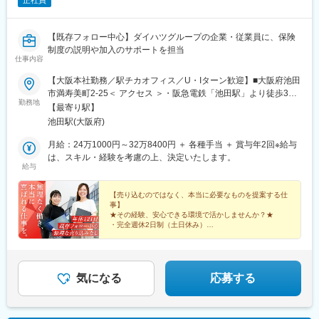
正社員
【既存フォロー中心】ダイハツグループの企業・従業員に、保険
制度の説明や加入のサポートを担当
仕事内容
【大阪本社勤務／駅チカオフィス／U・Iターン歓迎】■大阪府池田
市満寿美町2-25＜ アクセス ＞・阪急電鉄「池田駅」より徒歩3分
勤務地
★綺麗なオフィスで働けるチャンス♪▼こちらのURLから、ぜひご
【最寄り駅】
確認ください。https://job-
池田駅(大阪府)
gear.net/dbsc/all/WZB_1_20_AOID,ID/CLmessage_l.htm※受動喫
煙対策：事務所内禁煙
月給：24万1000円～32万8400円 ＋ 各種手当 ＋ 賞与年2回※給与
は、スキル・経験を考慮の上、決定いたします。
給与
【売り込むのではなく、本当に必要なものを提案する仕
事】
★その経験、安心できる環境で活かしませんか？★
・完全週休2日制（土日休み）
・残業月15h～20h程度
・ダイハツグループの安定性
・既存フォロー中心
・風通し抜群の職場◎
気になる
応募する