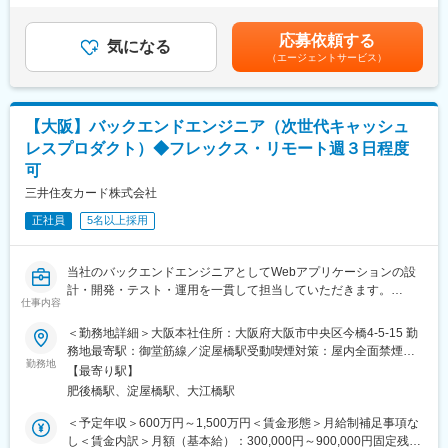
・Infrastructure as Code（Terraform等）の徹底的な推進による、
1,028,440円（一律手当を含む）＜昇給有無＞有＜残業手当＞有＜
いくために、プロフェッショナルなエンジニアリング集団の独立
手動オペレーションの廃止と構成管理の自動化
給与補足＞・賞与：年1回（6月）・所定時間外労働：有（時間外
組織として「デジタルイノベーションオフィス」を新設いたしま
応募依頼する
・プラットフォームエンジニアと連携した、可用性・可観測性
気になる
労働の有無に関わらず30時間分の固定時間外手当を支給、30時間
した。
（エージェントサービス）
（Observability）の高いアーキテクチャの策定
を超えた時間外労働については別途時間外手当を支給）※管理監督
者に該当する場合は、固定時間外手当の支給対象外賃金はあくま
変更の範囲：変更なし※就業規則 第44条に基づき出向を命じる
■開発者体験を最大化する「出島（開発環境）」の構築
でも目安の金額であり、選考を通じて上下する可能性がありま
ことがある
・全社のセキュリティポリシーを遵守しつつ、エンジニアが
す。月給(月額)は固定手当を含めた表記です。
【大阪】バックエンドエンジニア（次世代キャッシュ
MacBookやSaaS（GitHub, Slack, JIRA等）を不自由なく利用でき
レスプロダクト）◆フレックス・リモート週３日程度
る「開発専用ネットワーク（出島）」のグランドデザインと実装
可
・IDaaS（Okta, Entra ID）やMDM（Intune, Jamf）、EDR等を組
み合わせたゼロトラストセキュリティの導入により、場所を選ば
三井住友カード株式会社
ないセキュアで快適な開発体験を提供する
正社員
5名以上採用
■信頼性エンジニアリング（SRE）の実践
・SLO/SLIの策定支援や、Datadog等を用いた監視基盤の高度化
当社のバックエンドエンジニアとしてWebアプリケーションの設
・セキュリティガードレールの実装による、開発スピードを落と
計・開発・テスト・運用を一貫して担当していただきます。
さないセキュリティ統制の実現
仕事内容
※業務用端末（Windows）とは別途、開発用の端末はMacBook
■職務詳細：
Proを貸与
＜勤務地詳細＞大阪本社住所：大阪府大阪市中央区今橋4-5-15 勤
・サーバサイド開発を中心に、クラウドやコンテナなどのモダン
務地最寄駅：御堂筋線／淀屋橋駅受動喫煙対策：屋内全面禁煙変
な開発環境を活用し、品質・性能・拡張性を考慮したシステムを
勤務地
【ポジションの魅力】
更の範囲：会社の定める事業所（リモートワーク含む）
【最寄り駅】
構築
・運用面のみならず、開発の生産性向上を通じて、会社のビジネ
肥後橋駅、淀屋橋駅、大江橋駅
・チームでの協同を重視し、コートレビューやペアプログラミン
ス成長を技術面からサポートできる
グ、テスト駆動開発を通じて品質向上と開発効率化を図る
・最新技術を採用し、大規模な環境で実用化していくといったプ
＜予定年収＞600万円～1,500万円＜賃金形態＞月給制補足事項な
・プロジェクトの上流工程やアーキテクチャ設計にも携わってい
ロセスの経験が可能
し＜賃金内訳＞月額（基本給）：300,000円～900,000円固定残業