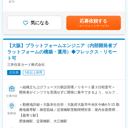
ただく機会あり
給与
・「セキュリティが厳しくて何もできない」という金融の常識
手当/月：69,440円～128,440円（固定残業時間30時間0分/月）超
を、技術力（ゼロトラスト/自動化）で覆す経験ができる
過した時間外労働の残業手当は追加支給＜月給＞369,440円～
【開発環境】
・アプリ寄りの「プラットフォームエンジニア」と、基盤・NW寄
1,028,440円（一律手当を含む）＜昇給有無＞有＜残業手当＞有＜
-バックエンド：Java, Spring Boot
りの「本ポジション」が対等に連携し、最強の開発組織を作り上
給与補足＞・賞与：年1回（6月）・所定時間外労働：有（時間外
応募依頼する
-フロントエンド：TypeScript, React, Next.js
気になる
げる面白さを経験できる
労働の有無に関わらず30時間分の固定時間外手当を支給、30時間
（エージェントサービス）
-モバイル：Swift, Kotlin, React Native
を超えた時間外労働については別途時間外手当を支給）※管理監督
-インフラ：AWS, Kubernetes, Docker, Terraform
変更の範囲：変更なし※就業規則 第44条に基づき出向を命じる
者に該当する場合は、固定時間外手当の支給対象外賃金はあくま
-データベース：Oracle, PostgreSQL
ことがある
でも目安の金額であり、選考を通じて上下する可能性がありま
-CI/CD：GitHub Actions, Argo CD
す。月給(月額)は固定手当を含めた表記です。
【大阪】プラットフォームエンジニア（内部開発者プ
-開発ツール：GitHub, Visual Studio Code, Claude Code, Jira,
ラットフォームの構築・運用）◆フレックス・リモー
SonarQube 等
ト可
※業務用端末（Windows）とは別途、開発用の端末はMacBook
Proを貸与
三井住友カード株式会社
正社員
5名以上採用
■本ポジションの魅力：
・次世代キャッシュレスプロダクトの開発に携わり、社会全体の
利便性向上に貢献することができる
＜組織立ち上げフェーズの新設部署／リモート週３日程度可＞
・ゼロからのアーキテクチャやシステム設計、プロトタイピング
開発者がインフラを意識せずに開発に集中できるよう、セルフサ
に携わることができ、イノベーションを推進する役割を担うこと
仕事内容
ービス型の「内部開発者プラットフォーム（IDP）」の構築・運用
が可能
を軸に、開発者の生産性向上やアプリケーションの迅速なデリバ
＜勤務地詳細＞大阪本社住所：大阪府大阪市中央区今橋4-5-15 勤
リを目指し、ツールや自動化ワークフロー、標準化された環境の
■配属部署：デジタルイノベーションオフィス ソフトウェアディ
務地最寄駅：御堂筋線／淀屋橋駅受動喫煙対策：屋内全面禁煙変
提供を担います。
勤務地
ベロップメントオフィス
更の範囲：会社の定める事業所（リモートワーク含む）
【最寄り駅】
「デジタルイノベーションカンパニー」として業界をリードして
肥後橋駅、淀屋橋駅、大江橋駅
■職務詳細：
いくことを、テクノロジーで牽引し、モダンな思考やプロセスを