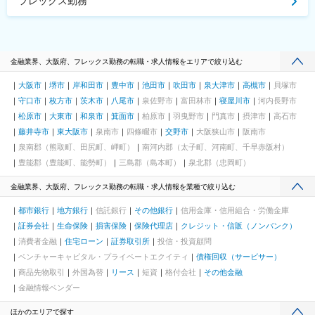
フレックス勤務
金融業界、大阪府、フレックス勤務の転職・求人情報をエリアで絞り込む
大阪市
堺市
岸和田市
豊中市
池田市
吹田市
泉大津市
高槻市
貝塚市
守口市
枚方市
茨木市
八尾市
泉佐野市
富田林市
寝屋川市
河内長野市
松原市
大東市
和泉市
箕面市
柏原市
羽曳野市
門真市
摂津市
高石市
藤井寺市
東大阪市
泉南市
四條畷市
交野市
大阪狭山市
阪南市
泉南郡（熊取町、田尻町、岬町）
南河内郡（太子町、河南町、千早赤阪村）
豊能郡（豊能町、能勢町）
三島郡（島本町）
泉北郡（忠岡町）
金融業界、大阪府、フレックス勤務の転職・求人情報を業種で絞り込む
都市銀行
地方銀行
信託銀行
その他銀行
信用金庫・信用組合・労働金庫
証券会社
生命保険
損害保険
保険代理店
クレジット・信販（ノンバンク）
消費者金融
住宅ローン
証券取引所
投信・投資顧問
ベンチャーキャピタル・プライベートエクイティ
債権回収（サービサー）
商品先物取引
外国為替
リース
短資
格付会社
その他金融
金融情報ベンダー
ほかのエリアで探す