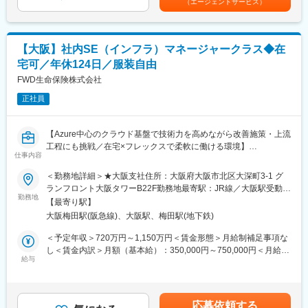
（エージェントサービス）
・ベンダーマネジメント：外部開発ベンダーへのディレクション/
進捗管理などをご担当いただきます。
※申請業務の改善イメージ：ペーパーレス化/各種既存システムと
の連動による入力の簡略化/ダッシュボードを活用したユーザビリ
【大阪】社内SE（インフラ）マネージャークラス◆在
ティに優れたタスク管理の実現/AI-OCRを活用した簡易申請業務
宅可／年休124日／服装自由
の実現など
FWD生命保険株式会社
■組織概要
正社員
IT推進部＿支社ＤＸ推進チーム（現在4名）
※今後7,8名まで増員を予定しております。
【Azure中心のクラウド基盤で技術力を高めながら改善施策・上流
■特徴・魅力
工程にも挑戦／在宅×フレックスで柔軟に働ける環境】
・現場へのインパクトの大きいDX推進
仕事内容
当チームは全国約100支社・数千人規模の従業員の業務時間を削
■業務内容：
＜勤務地詳細＞★大阪支社住所：大阪府大阪市北区大深町3-1 グ
減するプロジェクトと向き合っております。
・Infra領域全般（サーバ、ミドルウェア、ネットワーク、PC、認
ランフロント大阪タワーB22F勤務地最寄駅：JR線／大阪駅受動喫
年間16.8万時間の削減を目標としている貢献実感を味わえるプロ
証関連、コールセンター等）に関するサポート ※全領域でなくて
勤務地
煙対策：屋内全面禁煙変更の範囲：会社の定める事業所（リモー
ジェクトです。
【最寄り駅】
も可
トワーク含む）
大阪梅田駅(阪急線)、大阪駅、梅田駅(地下鉄)
・各種プロジェクト対応
・「手つかずの領域」を動かす達成感：
・テクニカル／改善系施策推進
＜予定年収＞720万円～1,150万円＜賃金形態＞月給制補足事項な
保険事務業務のデジタル化は一定進めてきているものの、支社に
し＜賃金内訳＞月額（基本給）：350,000円～750,000円＜月給＞
おける従業員関係の 申請業務については長い間大きな業務変革
■配属組織：
給与
350,000円～750,000円＜昇給有無＞有＜残業手当＞有＜給与補足
を実施できておりませんでした。
テクニカル・サービス部
＞※別途、変動報酬あり※スキル・経験に応じて決定※CGによって
改善の白地となっていた現場の方の業務を根本から変えていく過
テクニカル・サービス部 ネットワーク運用グループ
エグゼンプト手当・ノンエグゼンプト手当支給が変動■賞与・あ
程に面白みがあります。
テクニカル・サービス部 システム運用グループ
り：変動報酬 年1回（3月）■昇給・あり：年1回（4月）賃金はあ
応募依頼する
テクニカル・サービス部 ユーザー運用グループ