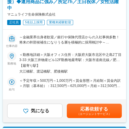
援）◆運用商品に強み／所定7h／土日祝休／女性活躍
・株価指数や取引システムなどの開発
保有契約件数国内No1の実績を誇っています。（令和4年実績）
中
・有価証券の清算、決済制度の企画・運営
第三分野：がん保険、医療保険、介護保険等
・上場を希望する企業の誘致・審査・管理
マニュライフ生命保険株式会社
変更の範囲：本文参照
正社員
5名以上採用
業種未経験歓迎
※1 将来的には東京拠点も含めたジョブローテーションの可能性も
ございます。
※2 当社の業務については、当社キャリア採用ホームページもご覧
～金融業界出身者歓迎／銀行や保険代理店からの入社事例多数！
ください。 <https://www.jpx-recruit.jp/work/>
将来の幹部候補生になりうる層を積極的に採用検討中～
仕事内容
■魅力：
◆在宅×フレックス×直行直帰で働ける柔軟な営業スタイル
この仕事の醍醐味は、日々変化するマーケットを最前線で見守り
＜勤務地詳細＞大阪オフィス住所：大阪府大阪市北区中之島2丁目
◆効率性と柔軟性を重視した営業スタイルが徹底されており、自
ながら、日本の証券市場の安定を支える使命感にあります。プレ
3-33 大阪三井物産ビル12F勤務地最寄駅：大阪市道南北線／肥後
身の働きやすい環境を自分でデザインできる点が特徴
勤務地
イヤーとして市場に関わってきた方が、運営側に転じて市場の公
橋【出口4】駅受動喫煙対策：屋内喫煙可能場所あり変更の範囲：
【最寄り駅】
◆中長期計画にて外資系保険会社トップ3を目指した陣容拡大フェ
正性を守る立場になることで、より広い視点で金融市場に貢献で
会社の定める事業所（リモートワーク含む）
大江橋駅、渡辺橋駅、肥後橋駅
ーズのため増員採用中
きます。スピードと正確性を求められる緊張感の中で、社会的意
◆生成AIやデジタルツール活用における業務効率化の促進を営業
義の高い仕事に挑戦しませんか。
＜予定年収＞500万円～1,000万円＜賃金形態＞月給制＜賃金内訳
現場レベルでも注力しており
＞月額（基本給）：312,500円～625,000円＜月給＞312,500円～
近い将来ワークライフバランスの向上が見込まれます。
給与
■募集背景：
625,000円＜昇給有無＞有＜残業手当＞有＜給与補足＞※給与詳細
当該部署に所属する社員の大多数が東京拠点にて勤務しておりま
は経験、能力、知識を考慮の上、当社規定により決定※上記年収に
■職務内容
すが、今般、BCPの観点から大阪拠点でも当該部署の業務につい
加え変動賞与、残業代支給あり■変動賞与：年2回（個人、会社業
販売代理店に対し、当社の変額・外貨建など運用型保険商品の販
て専任担当者を設置し、より対応を強化することとなりましたの
績に応じて支給）賃金はあくまでも目安の金額であり、選考を通
応募依頼する
売活動をサポートする役割です。ニーズが高まる資産形成領域に
気になる
で募集いたします。
じて上下する可能性があります。月給(月額)は固定手当を含めた表
（エージェントサービス）
おいて、代理店が自律的に提案できるよう、教育・情報提供、販
記です。
売戦略の立案支援を行うコンサルティング営業です。
■当社について：
<主な職務内容>
日本取引所グループは、140年以上にわたり、一貫して日本経済