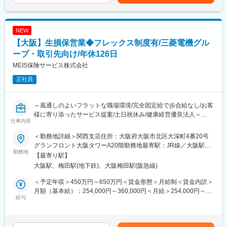
賃金はあくまでも目安の金額であり、選考を通じて上下する可能
アパスを用意しています。
10時：販売戦略ミーティング
性があります。月給(月額)は固定手当を含めた表記です。
・具体的には、カスタマー契約センター（フリーダイヤル対応、
11時：代理店との商談（1）
業務集約部門）、営業、企画（事業企画、プロモーション）、
12時：ランチ
NEW
CS（事故対応）等、個人の適性やキャリアを考えたローテ―ジョ
13時：データ分析、提案資料の作成
【大阪】生損保営業◆フレックス制度有/三菱電機グル
ンを実施しています。
15時：代理店との商談（2）
・また昇格、昇進の基準／指標も明確にあり、優秀な方を早期に
17時：帰社、事務作業、翌日の準備
ープ・取引先向け/年休126日
登用する風土があります。
18時：退社
MEIS保険サービス株式会社
■研修制度
変更の範囲：会社の定める業務
正社員
入社後は全体研修後、支店にて先輩社員のOJTのもとキャッチア
ップをいただきます。
まずは先輩社員の商談への同行や、資料作成のサポートからお任
～風通しのよいフラットな職場環境/完全固定給で歩合給なし/お客
せします。
様に寄り添ったサービス提案/土日祝休み/健康経営優良法人～
■業務の魅力
仕事内容
代理店のスタッフなど周囲を巻き込み成果を上げていく営業力が
■業務概要：
身につきます。
＜勤務地詳細＞関西支店住所：大阪府大阪市北区大深町4番20号
三菱電機グループの社員・OB・OG・家族、及び三菱電機グルー
代理店へのコンサルティング営業のため、個人への保険販売は行
グランフロント大阪タワーA20階勤務地最寄駅：JR線／大阪駅受
プの取引先企業へ生損保商品の提案をしていただきます。
勤務地
いません。
動喫煙対策：屋内全面禁煙変更の範囲：会社の定める事業所（リ
【最寄り駅】
若手のうちから、販売戦略の企画や代理店経営者に向けた提案を
モートワーク含む）
大阪駅、梅田駅(地下鉄)、大阪梅田駅(阪急線)
■具体的な業務内容：
行っていただけます。
＜個人向け＞ ※個人営業が6割～7割程度です。
■キャリアについて
＜予定年収＞450万円～650万円＜賃金形態＞月給制＜賃金内訳＞
三菱電機グループの従業員とその家族等への・キャンペーンのご
一人一人が主体的にチャレンジしキャリアを創れるような制度が
月額（基本給）：254,000円～360,000円＜月給＞254,000円～
案内などを通した損害保険・医療保険・生命保険商品の提案、契
給与
整っており、年齢や社歴に関わらずキャリアアップを目指せま
360,000円＜昇給有無＞有＜残業手当＞有＜給与補足＞※ご年収は
約、更新手続き、保全業務を行って頂きます。
す。（中途新卒比率及び男女比率は限りなく5:5に近い割合です）
ご経験・ご年齢等を考慮し決定致します。※想定年収には、年2回
※1年間のキャンペーン（例）：4・5月：新入社員向け/6・7月：
中途入社後1年以内に課長クラスへの昇進事例もあります。
の賞与（全査定期間在籍の場合）、月20時間の時間外手当を含み
アンケートキャンペーン/8～10月：三菱電機グループ保険一斉募
自身の希望する部署やポストに自ら手を挙げて挑戦できるジョブ