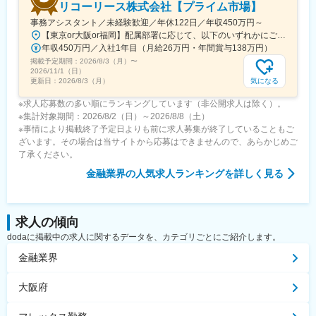
リコーリース株式会社【プライム市場】
事務アシスタント／未経験歓迎／年休122日／年収450万円～
【東京or大阪or福岡】配属部署に応じて、以下のいずれかにご勤務いただきます。初期配属地は、ご希望の地域に配属いたします。■本社東京都港区東新橋1-5-2 汐留シティセンター19F☆JR・地下鉄各線 新橋駅より徒歩1分☆都営地下鉄大江戸線 汐留駅より徒歩1分■豊洲事業所東京都江東区東雲1-7-12 KDX豊洲グランスクエア7F☆東京メトロ有楽町線・ゆりかもめ 豊洲駅 徒歩12分☆りんかい線 東雲駅 徒歩12分※豊洲駅より「KDXグランスクエア行き無料シャトルバス」が運行しています。■関西支社大阪府大阪市北区堂島浜2-2-28 堂島アクシスビル12F☆地下鉄四ツ橋線・西梅田駅より徒歩10分・肥後橋駅 徒歩7分☆JR大阪駅 徒歩15分■九州支社福岡県福岡市博多区博多駅東2-10-35 博多プライムイースト3F☆JR博多駅より徒歩7分※受動喫煙対策有（屋内全面禁煙）
年収450万円／入社1年目（月給26万円・年間賞与138万円）
掲載予定期間：
2026/8/3（月）
〜
2026/11/1（日）
気になる
更新日：
2026/8/3（月）
※求人応募数の多い順にランキングしています（非公開求人は除く）。
※集計対象期間：2026/8/2（日）～2026/8/8（土）
※事情により掲載終了予定日よりも前に求人募集が終了していることもご
ざいます。その場合は当サイトから応募はできませんので、あらかじめご
了承ください。
金融業界
の人気求人ランキングを詳しく見る
求人の傾向
dodaに掲載中の求人に関するデータを、カテゴリごとにご紹介します。
金融業界
大阪府