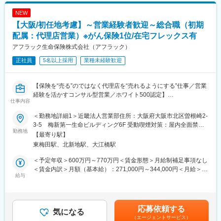
＜担当する業務＞
NEW
・パナソニックグループの社員・OB対する営業活動：取り扱い損
害保険に関する営業活動、顧客対応、保険実務を担当します。自
【大阪/初任地考慮】～営業経験者歓迎～総合職（初期
動車・火災・医療・傷害等様々な保険種目を取り扱います。
配属：代理店営業）※がん保険1位/在宅フレックス有
・事業会社の関係部門に対する営業活動：事業場、関係会社の人
アフラック生命保険株式会社（アフラック）
事総務、OB会、労働組合等との関係構築、講習会・セミナー提案
～実施、プロモーション活動の企画～実施等を担当します。
正社員
5名以上採用
業種未経験歓迎
＜期待する役割＞
・保険のプロフェッショナルとして、お客様に付加価値を提供す
【保険を“売る”のではなく代理店を“売れるようにする”仕事／営業
ること（多種目提案、ライフコンサルティング営業）
経験を活かすコンサル型営業／ホワイト500認定】
仕事内容
・担当マーケットに対する営業活動の推進による事業計画の必達
■業務内容
全国8000店以上の販売代理店や提携金融機関がお客様により良い
＜勤務地詳細1＞近畿法人営業部住所：大阪府大阪市北区曽根崎2-
■職場の雰囲気：
保険提案ができるよう、販売促進や経営課題解決のためのコンサ
3-5 梅新第一生命ビルディング6F 受動喫煙対策：屋内全面禁煙
・年齢や役職に関係なくフラットにコミュニケーションがとれる
ルティング営業を行っていただきます。
勤務地
＜勤務地詳細2＞大阪総合支社住所：大阪府大阪市北区曽根崎2-3-
【最寄り駅】
環境にあります。
■業務詳細
5 梅新第一生命ビルディング 受動喫煙対策：屋内全面禁煙＜勤
東梅田駅、北新地駅、大江橋駅
・顧客対応がメインの仕事となりますが、在宅勤務や、子育てや
・販売戦略の立案
務地詳細3＞金融法人第五営業部 近畿第一金融法人支社住所：大
介護、病気の際などの時短勤務や年次有給休暇も取得しやすい環
・商品勉強会や各種研修、販売方法指導
阪府大阪市北区曽根崎2-3-5 梅新第一生命ビルディング 受動喫煙
＜予定年収＞600万円～770万円＜賃金形態＞月給制補足事項なし
境です。
・代理店の課題分析・解決策の提案
対策：屋内全面禁煙変更の範囲：本文参照
＜賃金内訳＞月額（基本給）：271,000円～344,000円＜月給＞
・お客様視点でチームワークを大切にしながら、目標に向けて一
・同業他社やマーケット動向の分析
給与
271,000円～344,000円＜昇給有無＞有＜残業手当＞有＜給与補足
致団結する風土があります。
・保険契約事務に関する各種業務
＞※賞与について：６月・12月（固定支給）、３月（決算賞与の
【変更の範囲：会社の定める業務】
ため変動）※上記年収は所定外労働手当月30時間分を含んだ水準
■キャリアパス：
※会社が出向を指示した場合は出向先の定める業務となります
です。※転居を伴う場合、別途転勤手当（4万円～6万円/月）と住
応募依頼する
・初期配属の部署の仕事にとどまらず、職域部門として、様々な
■1日の流れ
気になる
宅補助（例：6万円/月までの9割会社負担）の支給がございます。
職務を経験いただいて、総合的なスキルを身につけられるキャリ
（エージェントサービス）
9時：朝礼、チーム内での事例共有など