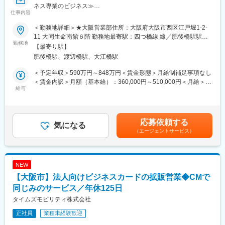
ネス専業のビジネス≫
リコーGの中で作られた仕組みを他の分野にも広げてきたこと
仕事内容
■業務内容：
で、現在では約6,000社のベンダーと取引があり、その先のユーザ
当社は金融機関・来店型保険ショップ等で生命保険の窓口販売を
ー企業は約40万社に至ります。
＜勤務地詳細＞★大阪営業部住所：大阪府大阪市西区江戸堀1-2-
行う専業会社です。同社の保険商品を取り扱う来店型保険ショッ
少額案件を大量に扱う仕組みを構築し、独自の審査機能や回収機
11 大同生命南館６階 勤務地最寄駅：四つ橋線 線／肥後橋駅駅受
プ等に対するホールセール業務に従事して頂きます。提携代理店
勤務地
能を確立しております。
動喫煙対策：屋内全面禁煙変更の範囲：会社の定める事業所（リ
【最寄り駅】
の支店担当となり、各支店の販売目標額の達成をミッションとし
有給取得率100％を目標に管理し、フレックスや直行直帰も可能
モートワーク含む）
肥後橋駅、渡辺橋駅、大江橋駅
ながら、販売促進企画・実行、来店型保険ショップの窓口で保険
で自分のスタイルに合わせた勤務ができます。営業自体は個人で
商品を販売されている方々に対して、同社の商品説明等のサポー
行いますがチームでの相談環境が整っており、1on1制度やエンゲ
＜予定年収＞590万円～848万円＜賃金形態＞月給制補足事項なし
トや販売指導を行います。
ージメント調査制度を通じて自由に意見を発信できる仕組みがあ
＜賃金内訳＞月額（基本給）：360,000円～510,000円＜月給＞
※新規開拓や遠隔地支店の巡回は別部署が担当しているため、宿泊
給与
ります。
419,000円～601,000円＜昇給有無＞有＜残業手当＞有＜給与補足
を伴う出張は福岡配属を除き殆ど発生致しません。
■教育体制
＞表記は、初年度年収の目安となります。経験・スキルにより決
■組織構成：
入社後集合研修後、OJTがメインとなっております。
定されます。※24H／月の残業代込■モデル年収：（あくまで目安
現在、同社のホールセラーは70名程度（男女比約7：3）で構成さ
着任後も階層別研修やキャリアデザイン、自己啓発など様々な研
ですので、その限りではございません。）30歳：600万程度、35
応募依頼する
れています。男女比率は、男性約67％・女性33％です。提携代理
気になる
修制度がございます。
歳：750万程度、40歳：900万程度賃金はあくまでも目安の金額で
（エージェントサービス）
店は、メガバンクをはじめ、幅広い金融機関・来店型保険ショッ
あり、選考を通じて上下する可能性があります。月給(月額)は固定
プとなります。
変更の範囲：会社の定める業務
手当を含めた表記です。
■キャリアパス：
入社後は代理店営業として当社のビジネスや商品知識を身に着け
NEW
ご活躍いただきます。その後は商品開発や募集資材を作成してい
【大阪市】法人向けビジネスカードの拡販営業◆CMで
る部門など、ご本人の意向やスキルに合わせて幅広いキャリアを
築いていただけます。多くの方が、他部署へ異動されています。
同じみのサービス／年休125日
■働きやすい会社（健康経営優良法人（ホワイト500）, プラチナ
タイムズモビリティ株式会社
くるみん認定企業）：
正社員
業種未経験歓迎
同社における業務用PCの18時30分自動シャットダウンなどの労
働時間の縮減に向けた取り組みや従業員の健康増進に向けた施策