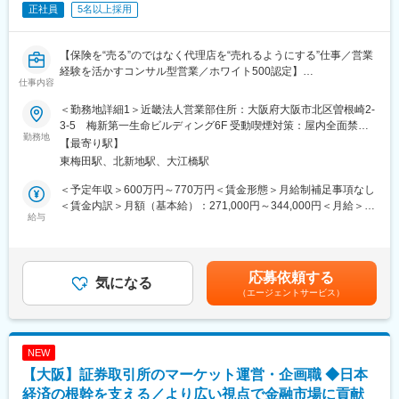
正社員
5名以上採用
■本ポジションの魅力：
◎大手企業から中小企業まで、広く様々な業界の法人と関わるこ
とができます。
【保険を“売る”のではなく代理店を“売れるようにする”仕事／営業
◎カーシェアサービスを通じて、企業が抱える様々な課題解決に
経験を活かすコンサル型営業／ホワイト500認定】
貢献できます。
仕事内容
■業務内容
全国8000店以上の販売代理店や提携金融機関がお客様により良い
変更の範囲：会社の定める業務
＜勤務地詳細1＞近畿法人営業部住所：大阪府大阪市北区曽根崎2-
保険提案ができるよう、販売促進や経営課題解決のためのコンサ
3-5 梅新第一生命ビルディング6F 受動喫煙対策：屋内全面禁煙
ルティング営業を行っていただきます。
勤務地
＜勤務地詳細2＞金融法人第五営業部 近畿第一金融法人支社住
【最寄り駅】
■業務詳細
所：大阪府大阪市北区曽根崎2-3-5 梅新第一生命ビルディング 受
東梅田駅、北新地駅、大江橋駅
・販売戦略の立案
動喫煙対策：屋内全面禁煙＜勤務地詳細3＞大阪総合支社住所：大
・商品勉強会や各種研修、販売方法指導
阪府大阪市北区曽根崎2-3-5 梅新第一生命ビルディング 受動喫煙
＜予定年収＞600万円～770万円＜賃金形態＞月給制補足事項なし
・代理店の課題分析・解決策の提案
対策：屋内全面禁煙変更の範囲：本文参照
＜賃金内訳＞月額（基本給）：271,000円～344,000円＜月給＞
・同業他社やマーケット動向の分析
給与
271,000円～344,000円＜昇給有無＞有＜残業手当＞有＜給与補足
・保険契約事務に関する各種業務
＞※賞与について：６月・12月（固定支給）、３月（決算賞与の
【変更の範囲：会社の定める業務】
ため変動）※上記年収は所定外労働手当月30時間分を含んだ水準
※会社が出向を指示した場合は出向先の定める業務となります
です。※転居を伴う場合、別途転勤手当（4万円～6万円/月）と住
応募依頼する
■1日の流れ
気になる
宅補助（例：6万円/月までの9割会社負担）の支給がございます。
（エージェントサービス）
9時：朝礼、チーム内での事例共有など
賃金はあくまでも目安の金額であり、選考を通じて上下する可能
10時：販売戦略ミーティング
性があります。月給(月額)は固定手当を含めた表記です。
11時：代理店との商談（1）
12時：ランチ
NEW
13時：データ分析、提案資料の作成
【大阪】証券取引所のマーケット運営・企画職 ◆日本
15時：代理店との商談（2）
17時：帰社、事務作業、翌日の準備
経済の根幹を支える／より広い視点で金融市場に貢献