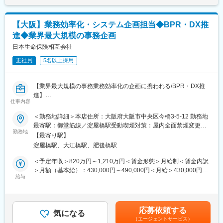
おり、個々人の適性・ご希望に応じたプロジェクトアサインが可
能です。
【大阪】業務効率化・システム企画担当◆BPR・DX推
■キャリアパス
進◆業界最大規模の事務企画
・大阪の事業所内の各オペレーションラインに配属し、各プロジ
ェクトをご担当いただきます
日本生命保険相互会社
・その後、ご経験・ご希望・適性を踏まえプロジェクトマネージ
正社員
5名以上採用
ャーやIT領域等での活躍等大阪の事業所をベースに幅広いキャリ
アが築けます。
【業界最大規模の事務業務効率化の企画に携われる/BPR・DX推
■魅力
進】
・ITに係る技術の知識のみならず、法務、各事業会社でのBPR経
仕事内容
■職務概要
験等、多様な経験が生かせるプロジェクトです
・AI等の技術の進展、マイナンバーインフラの整備、医療技術
＜勤務地詳細＞本店住所：大阪府大阪市中央区今橋3-5-12 勤務地
・保険会社での保険事務オペレーション経験も即戦力としてご活
の進展等の新たな知見を活用し、お客様とのインターフェースか
最寄駅：御堂筋線／淀屋橋駅受動喫煙対策：屋内全面禁煙変更の
躍いただけます。
ら紙のバックオフィスの事務のオペレーションまで、プロジェク
勤務地
範囲：会社の定める事業所
【最寄り駅】
トを各担当部にて企画推進いただきます。
2025-1072G
淀屋橋駅、大江橋駅、肥後橋駅
・約4000名の事務オペレーションの変革に向けて大規模投資を
実施中
＜予定年収＞820万円～1,210万円＜賃金形態＞月給制＜賃金内訳
変更の範囲：会社の定める業務
■職務詳細
＞月額（基本給）：430,000円～490,000円＜月給＞430,000円～
各領域のプロジェクトの推進業務
給与
490,000円＜昇給有無＞有＜残業手当＞有＜給与補足＞■賞与実
（プロジェクト例）
績：年2回（2024年度実績）賃金はあくまでも目安の金額であ
・コールセンターシステムのリニューアル（AIによる自動応答
り、選考を通じて上下する可能性があります。月給(月額)は固定手
含む）
当を含めた表記です。
応募依頼する
・企業保険の申込書をスマートフォン申込へ移行
気になる
（エージェントサービス）
・新商品発売に伴う事務・システム開発（個人保険・企業保