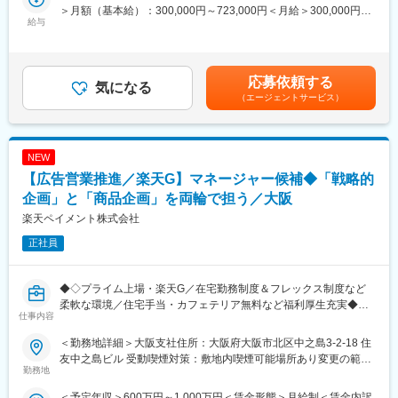
・経営者等に対する補助金ニーズのヒアリングとリース提案（原
＞月額（基本給）：300,000円～723,000円＜月給＞300,000円～
・お客様視点でチームワークを大切にしながら、目標に向けて一
則、国内営業担当者と同行）
給与
723,000円＜昇給有無＞有＜残業手当＞有＜給与補足＞※上記年収
致団結する風土があります。
・補助金申請にあたって必要なデータ等の収集
はあくまでも目安の金額であり、現年収や選考を通じて提示条件
・補助金申請書類の作成及びサポート 等
は決定します※残業手当：職位による※昇給：行動評価に応じ年1
■キャリアパス：
※月３回程度の全国出張が発生する可能性がありますが、効率性の
回の給与改訂を実施※賞与：年2回賃金はあくまでも目安の金額で
・初期配属の部署の仕事にとどまらず、職域部門として、様々な
応募依頼する
観点から遠隔地は極力リモートにて対応することを想定していま
気になる
あり、選考を通じて上下する可能性があります。月給(月額)は固定
職務を経験いただいて、総合的なスキルを身につけられるキャリ
（エージェントサービス）
す。
手当を含めた表記です。
アパスを用意しています。
・具体的には、営業、企画（事業企画、プロモーション）、
■本ポジションの魅力：
CS（事故対応）等、個人の適性やキャリアを考えたローテ―ジョ
・お客様にとってニーズの高い補助金を活用したリース提案を通
NEW
ンを実施しています。
じて、様々な課題を抱えるお客様に寄り添った経営サポートを行
・また昇格、昇進の基準／指標も明確にあり、優秀な方を早期に
【広告営業推進／楽天G】マネージャー候補◆「戦略的
うことができ、お客様の成長に寄与することができます
登用する風土があります。
・現在、補助金を活用したリースによるお客様の設備投資サポー
企画」と「商品企画」を両輪で担う／大阪
ト事業の強化を図っており、当社注力ビジネスの1つとなっており
楽天ペイメント株式会社
変更の範囲：会社の定める業務
ます。事業の拡大フェーズに参画いただくため、将来的には本事
正社員
業推進における中心的役割を担っていただくことを期待していま
す。
・本業務を通じてリースビジネスにおいて必要となる金融/税務/会
◆◇プライム上場・楽天G／在宅勤務制度＆フレックス制度など
計等知識のみではなく、当社グループの様々な機能/プロダクトを
柔軟な環境／住宅手当・カフェテリア無料など福利厚生充実◆◇
身に着けることで、補助金以外にもお客様に対する提案の幅を広
仕事内容
げることが可能となります。
■募集背景（概要）：
＜勤務地詳細＞大阪支社住所：大阪府大阪市北区中之島3-2-18 住
・楽天ペイメント社はキャッシュレス決済市場において常に新し
■当社について：
友中之島ビル 受動喫煙対策：敷地内喫煙可能場所あり変更の範
い価値を提供しており、広告事業本部の設立もその成長戦略の一
勤務地
2019年1月に三井住友ファイナンス＆リースはSMFLキャピタル
囲：会社の定める事業所（リモートワーク含む）
環です。
（旧GEキャピタル）の吸収合併を実施し、今後の同社のビジネス
＜予定年収＞600万円～1,000万円＜賃金形態＞月給制＜賃金内訳