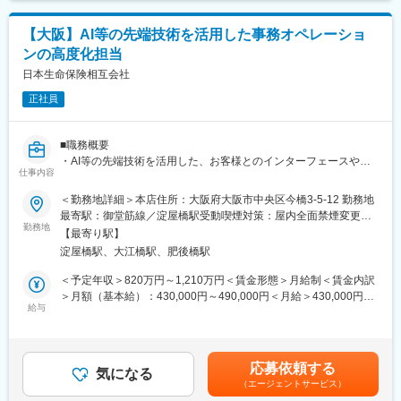
業務です。
ィング）の領域で、医師資格保有者のサポートも受けながら専門
また、経営層との日常的なコミュニケーション機会も多く、経営
知識・スキルの習得が可能です
目線での知見も高めていただけます。・2025-1762G
【大阪】AI等の先端技術を活用した事務オペレーショ
・保険会社での保険事務オペレーション経験、事務・システム企
ンの高度化担当
画経験については即戦力となり得ます
変更の範囲：会社の定める業務
・適性やキャリア志向等を踏まえ、将来的には引受査定領域以外
日本生命保険相互会社
も含む、様々な業務を経験いただく可能性もあります
正社員
・2023-3596G
■職務概要
変更の範囲：会社の定める業務
・AI等の先端技術を活用した、お客様とのインターフェースや紙
仕事内容
のバックオフィスの事務オペレーションの高度化まで、プロジェ
クトを各担当部にて企画・推進いただきます。
＜勤務地詳細＞本店住所：大阪府大阪市中央区今橋3-5-12 勤務地
最寄駅：御堂筋線／淀屋橋駅受動喫煙対策：屋内全面禁煙変更の
■職務詳細
勤務地
範囲：会社の定める事業所
【最寄り駅】
・各領域のプロジェクト推進業務
淀屋橋駅、大江橋駅、肥後橋駅
（プロジェクト例）
・コールセンターシステムのリニューアル（AIによる自動応答
＜予定年収＞820万円～1,210万円＜賃金形態＞月給制＜賃金内訳
含む）
＞月額（基本給）：430,000円～490,000円＜月給＞430,000円～
・お客様のご意見・ご要望の分類・分析の自動化
給与
490,000円＜昇給有無＞有＜残業手当＞有＜給与補足＞■賞与実
・お客様との接点履歴の一元的な管理に向けたデータベースの
績：年2回（※2024年度実績）賃金はあくまでも目安の金額であ
構築
り、選考を通じて上下する可能性があります。月給(月額)は固定手
当を含めた表記です。
応募依頼する
■組織概要
気になる
（エージェントサービス）
・約4000人が1事業所に集い、多種多様な生命保険事務を行って