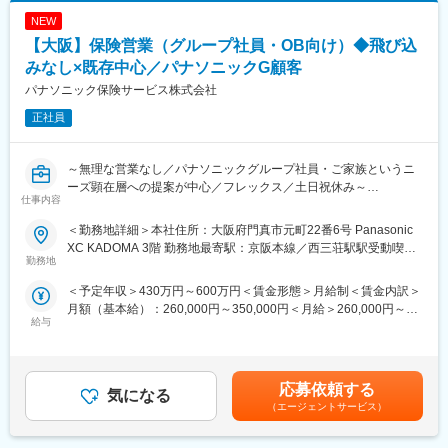
NEW
【大阪】保険営業（グループ社員・OB向け）◆飛び込
みなし×既存中心／パナソニックG顧客
パナソニック保険サービス株式会社
正社員
～無理な営業なし／パナソニックグループ社員・ご家族というニ
ーズ顕在層への提案が中心／フレックス／土日祝休み～
仕事内容
■ポイント：
＜勤務地詳細＞本社住所：大阪府門真市元町22番6号 Panasonic
・ニーズのあるグループ社員・ご家族に向けた提案なので、無理
XC KADOMA 3階 勤務地最寄駅：京阪本線／西三荘駅駅受動喫煙
な新規開拓・勧誘はありません！
勤務地
対策：その他（屋内禁煙（敷地内に喫煙場所あり））変更の範
・20代・30代の若手が多く活躍中！
囲：会社の定める事業所
＜予定年収＞430万円～600万円＜賃金形態＞月給制＜賃金内訳＞
・固定給なので、短期的な業績に左右されず安定◎
月額（基本給）：260,000円～350,000円＜月給＞260,000円～
給与
350,000円＜昇給有無＞有＜残業手当＞有＜給与補足＞※これまで
■業務内容：
のご経験・能力を考慮の上、当社規程に基づき、担当職位の大き
パナソニックグループの社員、OB、ご家族を対象に、自動車・火
さに応じて決定。賃金はあくまでも目安の金額であり、選考を通
災・医療・傷害等様々な保険種目をご提案します。保険について
じて上下する可能性があります。月給(月額)は固定手当を含めた表
相談・問い合わせいただいたお客様へのご提案がメインのため、
応募依頼する
気になる
記です。
飛び込み営業はありません。
（エージェントサービス）
■業務内容：