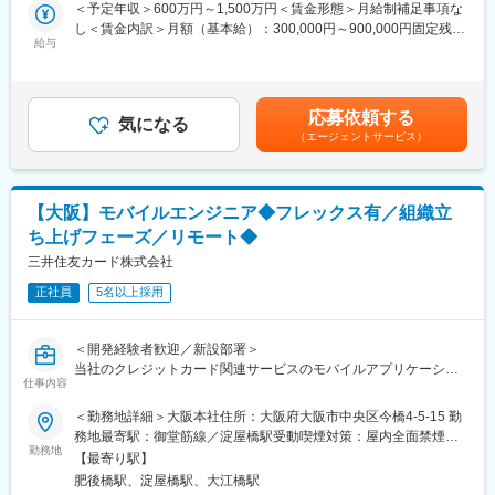
・セルフサービス型の「内部開発者プラットフォーム（IDP）」の
適用することで、お客様や社会に最大の価値を継続的に提供して
＜予定年収＞600万円～1,500万円＜賃金形態＞月給制補足事項な
構築・運用
いくために、プロフェッショナルなエンジニアリング集団の独立
し＜賃金内訳＞月額（基本給）：300,000円～900,000円固定残業
・セルフサービス機能とインフラストラクチャ・オペレーション
給与
組織として「デジタルイノベーションオフィス」を新設いたしま
手当/月：69,440円～128,440円（固定残業時間30時間0分/月）超
の自動化により、開発者体験を最適化し、プロダクト・チームに
した。
過した時間外労働の残業手当は追加支給＜月給＞369,440円～
よる顧客価値のデリバリを加速させる
1,028,440円（一律手当を含む）＜昇給有無＞有＜残業手当＞有＜
・構築したプラットフォームとその上で稼働するアプリケーショ
変更の範囲：変更なし※就業規則 第44条に基づき出向を命じる
給与補足＞・賞与：年1回（6月）・所定時間外労働：有（時間外
応募依頼する
ンの信頼性と効率性を向上させる
気になる
ことがある
労働の有無に関わらず30時間分の固定時間外手当を支給、30時間
（エージェントサービス）
を超えた時間外労働については別途時間外手当を支給）※管理監督
【開発環境】
者に該当する場合は、固定時間外手当の支給対象外賃金はあくま
-バックエンド：Java, Spring Boot
でも目安の金額であり、選考を通じて上下する可能性がありま
-フロントエンド：TypeScript, React, Next.js
す。月給(月額)は固定手当を含めた表記です。
【大阪】モバイルエンジニア◆フレックス有／組織立
-モバイル：Swift, Kotlin, React Native
ち上げフェーズ／リモート◆
-インフラ：AWS, Kubernetes, Docker, Terraform
-データベース：Oracle, PostgreSQL
三井住友カード株式会社
-CI/CD：GitHub Actions, Argo CD
正社員
5名以上採用
-開発ツール：GitHub, Visual Studio Code, Claude Code, Jira,
SonarQube 等
※業務用端末（Windows）とは別途、開発用の端末はMacBook
＜開発経験者歓迎／新設部署＞
Proを貸与
当社のクレジットカード関連サービスのモバイルアプリケーショ
仕事内容
ン開発をリードしていただきます。
■本ポジションの魅力：
モバイルアプリ開発の専門知識と経験を活かし、当社のデジタル
＜勤務地詳細＞大阪本社住所：大阪府大阪市中央区今橋4-5-15 勤
・運用面のみならず、開発の生産性向上を通じて、会社のビジネ
サービスを次のステージへと導く役割を担っていただきます。
務地最寄駅：御堂筋線／淀屋橋駅受動喫煙対策：屋内全面禁煙変
ス成長を技術面からサポートできる
勤務地
更の範囲：会社の定める事業所（リモートワーク含む）
・複数プロダクトやチームが利用する基盤の構築に携わり、技術
【最寄り駅】
■職務詳細：
的なリーダーシップを発揮できる
肥後橋駅、淀屋橋駅、大江橋駅
・ユーザー体験を重視したアプリケーションの設計・開発・運用