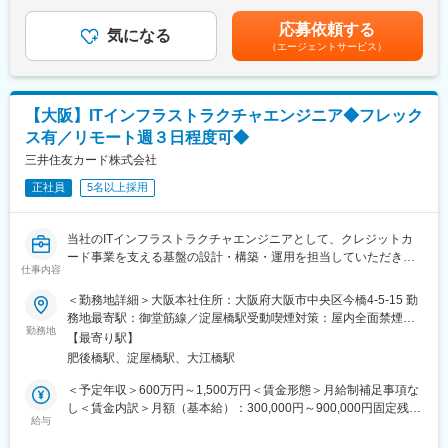
合わせて柔軟に勤務いただけます（子供の保育園の送迎等での１
1,028,440円（一律手当を含む）＜昇給有無＞有＜残業手当＞有＜
【開発環境】
時間程度の離席など）。
給与補足＞・賞与：年1回（6月）・所定時間外労働：有（時間外
応募依頼する
-バックエンド：Java, Spring Boot
気になる
※入社してしばらくは、業務環境などに慣れていただく目的からご
労働の有無に関わらず30時間分の固定時間外手当を支給、30時間
（エージェントサービス）
-フロントエンド：TypeScript, React, Next.js
出社をお願いする予定です。
を超えた時間外労働については別途時間外手当を支給）※管理監督
-モバイル：Swift, Kotlin, React Native
者に該当する場合は、固定時間外手当の支給対象外賃金はあくま
-インフラ：AWS, Kubernetes, Docker, Terraform
・また、出社時もドレスコードフリーによりカジュアルな服装で
でも目安の金額であり、選考を通じて上下する可能性がありま
-データベース：Oracle, PostgreSQL
ラフに就業いただけるような環境整備を進めています。
す。月給(月額)は固定手当を含めた表記です。
【大阪】ITインフラストラクチャエンジニア◆フレック
-CI/CD：GitHub Actions, Argo CD
・残業時間は平均25～30時間程度に抑えており、繁忙期も労務管
ス有／リモート週３日程度可◆
-開発ツール：GitHub, Visual Studio Code, Claude Code, Jira,
理による残業抑制の取り組みがなされています。
SonarQube 等
三井住友カード株式会社
※業務用端末（Windows）とは別途、開発用の端末はMacBook
変更の範囲：会社の定める業務
正社員
5名以上採用
Proを貸与
■本ポジションの魅力：
当社のITインフラストラクチャエンジニアとして、クレジットカ
・技術力のみならず、開発の生産性向上を通じて、会社のビジネ
ード事業を支える基盤の設計・構築・運用を担当していただきま
ス成長を技術面からサポートできる
仕事内容
す。
・複数プロダクトやチームが利用する基盤の構築に携わり、技術
最新のクラウド技術とゼロトラストアーキテクチャを駆使し、
＜勤務地詳細＞大阪本社住所：大阪府大阪市中央区今橋4-5-15 勤
的なリーダーシップを発揮できる
「金融なのに自由で速い」インフラ環境を一から設計・実装する
務地最寄駅：御堂筋線／淀屋橋駅受動喫煙対策：屋内全面禁煙変
・最新技術を採用し、大規模な環境で実用化していくといったプ
攻めのポジションです。
勤務地
更の範囲：会社の定める事業所（リモートワーク含む）
ロセスの経験が可能
【最寄り駅】
肥後橋駅、淀屋橋駅、大江橋駅
【職務詳細】
■配属部署：デジタルイノベーションオフィス ソフトウェアディ
■ハイブリッドクラウド基盤（Core Infra）の設計・高度化
＜予定年収＞600万円～1,500万円＜賃金形態＞月給制補足事項な
ベロップメントオフィス
・ミッションクリティカルな決済事業を支える、AWS/Azure/オン
し＜賃金内訳＞月額（基本給）：300,000円～900,000円固定残業
「デジタルイノベーションカンパニー」として業界をリードして
プレミスを統合したネットワークおよびセキュリティ基盤の設
給与
手当/月：69,440円～128,440円（固定残業時間30時間0分/月）超
いくことを、テクノロジーで牽引し、モダンな思考やプロセスを
計・構築
過した時間外労働の残業手当は追加支給＜月給＞369,440円～
適用することで、お客様や社会に最大の価値を継続的に提供して