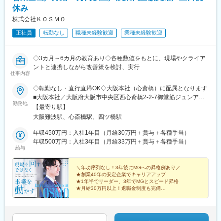
休み
株式会社ＫＯＳＭＯ
正社員
転勤なし
職種未経験歓迎
業種未経験歓迎
◇3カ月～6カ月の教育あり◇各種数値をもとに、現場やクライア
ントと連携しながら改善策を検討、実行
仕事内容
◇転勤なし・直行直帰OK◇大阪本社（心斎橋）に配属となります
■大阪本社／大阪府大阪市中央区西心斎橋2-2-7御堂筋ジュンアシ
勤務地
ダビル9F＜アクセス＞Osaka Metro「心斎橋駅」より徒歩5分各線
【最寄り駅】
「大阪難波駅」より徒歩5分各線「なんば駅」より徒歩5分※受動
大阪難波駅、心斎橋駅、四ツ橋駅
喫煙対策：屋内完全禁煙
年収450万円：入社1年目（月給30万円＋賞与＋各種手当）
年収500万円：入社3年目（月給33万円＋賞与＋各種手当）
給与
＼年功序列なし！3年後にMGへの昇格例あり／
★創業40年の安定企業でキャリアアップ
★1年半でリーダー、3年でMGとスピード昇格
★月給30万円以上！退職金制度も完備
★残業10時間以下・ノー残業デーあり
★土日祝休み・有給消化率100％