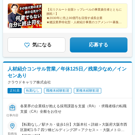
【元リクルート全国トップレベルの事業責任者とともに
挑戦！】
★2030年に売上30億円を目指す成長企業
★建設業界特化型・人材紹介事業のコアメンバー募集
★月給30万円以上＋業界内でも高水準のインセンティブ
★年休128日・土日祝休
気になる
応募する
人材紹介コンサル営業／年休125日／残業少なめ／イン
センあり
クラウドキャリア株式会社
正社員
転勤なし
職種未経験歓迎
業種未経験歓迎
各業界の企業様が抱える採用課題を支援（RA）・求職者様の転職
支援（CA）全般をお任せ
仕事内容
【転勤なし／駅チカ・徒歩1分】大阪本社＜詳細＞大阪府大阪市西
区新町1-5-7 四ツ橋ビルディング2F＜アクセス＞・大阪メトロ
勤務地