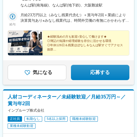
駅」より徒歩7分・JR／近鉄「難波駅」より徒歩10分※将来的にオ
なんば駅(南海線)、なんば駅(地下鉄)、大阪難波駅
フィス移転の可能性あり
月給23万円以上（みなし残業代含む）＋賞与年2回＋業績により
決算賞与あり※みなし残業代は、時間外労働の有無にかかわらず月
給与
22時間分を、月3万2500円～支給 上記を超える時間外労働分は
追加で支給します※経験・スキルを考慮の上、決定します【年収
例】入社3年目／370万円
★経験浅めの方も歓迎♪安心して働けます★
◎簿記の知識や経理経験を存分に活かせる環境
◎年休126日＆残業ほぼなし＆なんば駅すぐでアクセス
抜群
◎賞与年2回＋決算賞与あり！安定した収入を得られる
◎決算会計業務にもチャレンジ
気になる
応募する
人材コーディネーター／未経験歓迎／月給35万円～／
賞与年2回
インプルーブ株式会社
正社員
転勤なし
5名以上採用
職種未経験歓迎
業種未経験歓迎