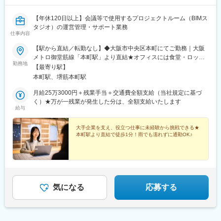
【年休120日以上】会議等で使用するプロジェクトルーム（BIMス
タジオ）の運営管理・サポート業務
仕事内容
【駅から直結／転勤なし】◆大阪市中央区本町にてご勤務｜大阪
メトロ御堂筋線「本町駅」より直結★オフィスには食堂・ロッカ
勤務地
ーを完備しています！※受動喫煙対策：オフィス内禁煙
【最寄り駅】
本町駅、堺筋本町駅
月給25万3000円＋残業手当＋交通費全額支給（当社規定に基づ
く）★万が一残業が発生した分は、全額支給いたします
給与
大手企業を支え、役立つ仕事に未経験から挑戦できる★
本町駅より直結で徒歩1分！雨でも濡れずに通勤OK♪
気になる
応募する