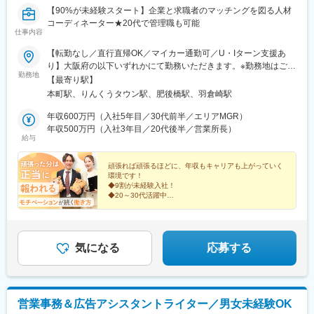
【90%が未経験スタート】企業と求職者のマッチングを図る人材
コーディネーター★20代で管理職も可能
仕事内容
【転勤なし／直行直帰OK／マイカー通勤可／U・Iターン支援あ
り】大阪府の以下いずれかにて勤務いただきます。※勤務地はご希
勤務地
望を考慮し、決定いたします。■大阪営業所大阪府大阪市中央区本
【最寄り駅】
町4-7-4 本町グラマシー3階└大阪メトロ「本町駅」から徒歩3分■
本町駅、りんくうタウン駅、肥後橋駅、羽倉崎駅
りんくう営業所大阪府泉佐野市りんくう往来南3-7 KAB りんくう
ビル9階└南海電鉄・JR西日本「りんくうタウン駅」より徒歩15
年収600万円（入社5年目／30代前半／エリアMGR）
分※受動喫煙対策あり
年収500万円（入社3年目／20代後半／営業所長）
給与
頑張れば頑張るほどに、年収もキャリアも上がっていく
環境です！
◆9割が未経験入社！
◆20～30代活躍中
◆未経験から20代で管理職を目指せる！
◆月給35万円＋賞与＋インセンティブ
◆幅広いスキルを得て市場価値もUP♪
◆年休122日／土日祝休
気になる
応募する
営業事務＆広告アシスタントライター／男女未経験OK