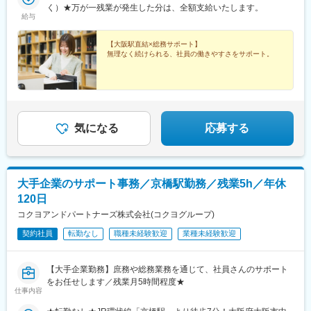
く）★万が一残業が発生した分は、全額支給いたします。
給与
【大阪駅直結×総務サポート】
無理なく続けられる、社員の働きやすさをサポート。
気になる
応募する
大手企業のサポート事務／京橋駅勤務／残業5h／年休
120日
コクヨアンドパートナーズ株式会社(コクヨグループ)
契約社員
転勤なし
職種未経験歓迎
業種未経験歓迎
【大手企業勤務】庶務や総務業務を通じて、社員さんのサポート
をお任せします／残業月5時間程度★
仕事内容