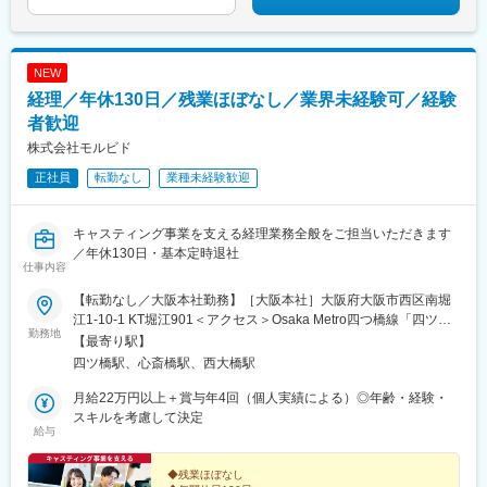
▼▼詳しくは内容をcheck！▼▼
NEW
経理／年休130日／残業ほぼなし／業界未経験可／経験
者歓迎
株式会社モルビド
正社員
転勤なし
業種未経験歓迎
キャスティング事業を支える経理業務全般をご担当いただきます
／年休130日・基本定時退社
仕事内容
【転勤なし／大阪本社勤務】［大阪本社］大阪府大阪市西区南堀
江1-10-1 KT堀江901＜アクセス＞Osaka Metro四つ橋線「四ツ橋
勤務地
駅」より徒歩5分※受動喫煙対策あり：屋内禁煙
【最寄り駅】
四ツ橋駅、心斎橋駅、西大橋駅
月給22万円以上＋賞与年4回（個人実績による）◎年齢・経験・
スキルを考慮して決定
給与
◆残業ほぼなし