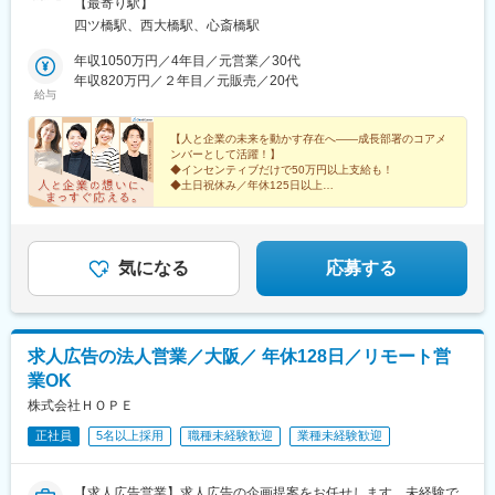
「四ツ橋駅」から徒歩1分・大阪メトロ「心斎橋駅」から徒歩5分
【最寄り駅】
※受動喫煙対策:屋内全面禁煙
四ツ橋駅、西大橋駅、心斎橋駅
年収1050万円／4年目／元営業／30代
年収820万円／２年目／元販売／20代
給与
【人と企業の未来を動かす存在へ――成長部署のコアメ
ンバーとして活躍！】
◆インセンティブだけで50万円以上支給も！
◆土日祝休み／年休125日以上
◆有給休暇／時間単位の取得もOK
◆残業月5～10ｈ程度
◆業種・職種未経験歓迎
◆裁量の大きさ◎
気になる
応募する
求人広告の法人営業／大阪／ 年休128日／リモート営
業OK
株式会社ＨＯＰＥ
正社員
5名以上採用
職種未経験歓迎
業種未経験歓迎
【求人広告営業】求人広告の企画提案をお任せします。未経験で