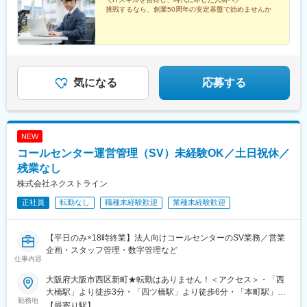
挑戦するなら、創業50周年の安定基盤で始めませんか
気になる
応募する
NEW
コールセンター運営管理（SV）未経験OK／土日祝休／
残業なし
株式会社ネクストライン
正社員
転勤なし
職種未経験歓迎
業種未経験歓迎
【平日のみ×18時終業】法人向けコールセンターのSV業務／営業
企画・スタッフ管理・数字管理など
仕事内容
大阪府大阪市西区新町★転勤はありません！＜アクセス＞・「西
大橋駅」より徒歩3分・「四ツ橋駅」より徒歩6分・「本町駅」よ
勤務地
り徒歩8分※U・Iターン歓迎▼勤務地詳細本社／大阪府大阪市西区
【最寄り駅】