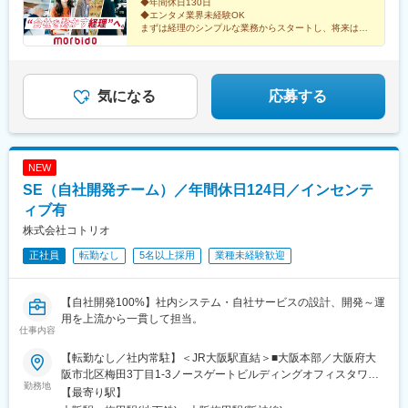
◆年間休日130日
◆エンタメ業界未経験OK
まずは経理のシンプルな業務からスタートし、将来はバ
ックオフィスのコアメンバーとして活躍が可能！
エンタメ業界にも触れられる環境で、無理なく成長でき
る経理職です！
気になる
応募する
NEW
SE（自社開発チーム）／年間休日124日／インセンテ
ィブ有
株式会社コトリオ
正社員
転勤なし
5名以上採用
業種未経験歓迎
【自社開発100%】社内システム・自社サービスの設計、開発～運
用を上流から一貫して担当。
仕事内容
【転勤なし／社内常駐】＜JR大阪駅直結＞■大阪本部／大阪府大
阪市北区梅田3丁目1-3ノースゲートビルディングオフィスタワー
勤務地
15F※地下鉄「梅田駅」・阪神「大阪梅田駅」からも徒歩すぐで、
【最寄り駅】
雨の日も濡れずに通勤できます。※受動喫煙対策：屋内全面禁煙