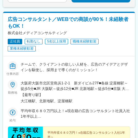
広告コンサルタント／WEBでの商談が90％！未経験者
もOK！
株式会社メディアコンサルティング
正社員
転勤なし
5名以上採用
職種未経験歓迎
業種未経験歓迎
チームで、クライアントの欲しい人材を、広告のアイデアとデザ
インを駆使し、採用まで導くのがミッション！
仕事内容
大阪府大阪市北区堂島浜1-2-1 新ダイビル27F■各線 淀屋橋駅～
徒歩5分■JR 大阪駅～徒歩12分■JR 北新地駅～徒歩5分■京阪 大江
勤務地
橋駅～徒歩2分 ■地下鉄 西梅田駅～徒歩6分※転勤なし
【最寄り駅】
大江橋駅、北新地駅、淀屋橋駅
平均年収６８０万円以上！※現在籍の広告コンサルタント社員入社
1年半以上
給与
年収800万円～1500万円 (入社6～10年程度)
平均年収６８０万円！※在籍広告コンサルタント入社1年
半～