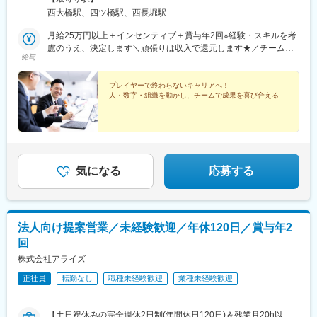
新町1丁目32-16 TOPビル601※受動喫煙対策：あり
西大橋駅、四ツ橋駅、西長堀駅
月給25万円以上＋インセンティブ＋賞与年2回※経験・スキルを考
慮のうえ、決定します＼頑張りは収入で還元します★／チームで
給与
目標を達成できた際には、インセンティブを支給。自分なりの工
夫やメンバーへのフォローによって成果につながった時には、大
きな達成感を味わえます。また、頑張りが収入にも反映されるた
プレイヤーで終わらないキャリアへ！
人・数字・組織を動かし、チームで成果を喜び合える
め、モチベーション高く働ける環境です。
気になる
応募する
法人向け提案営業／未経験歓迎／年休120日／賞与年2
回
株式会社アライズ
正社員
転勤なし
職種未経験歓迎
業種未経験歓迎
【土日祝休みの完全週休2日制(年間休日120日)＆残業月20h以