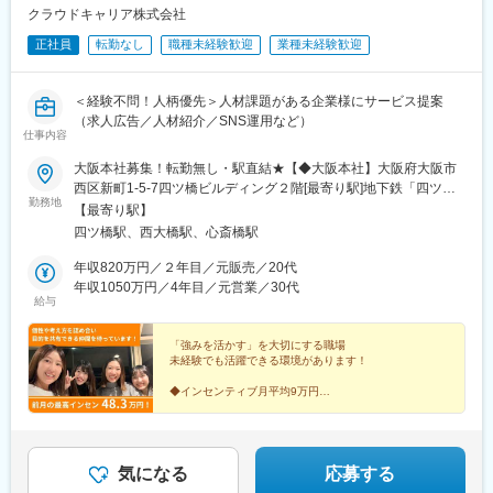
クラウドキャリア株式会社
正社員
転勤なし
職種未経験歓迎
業種未経験歓迎
＜経験不問！人柄優先＞人材課題がある企業様にサービス提案
（求人広告／人材紹介／SNS運用など）
仕事内容
大阪本社募集！転勤無し・駅直結★【◆大阪本社】大阪府大阪市
西区新町1-5-7四ツ橋ビルディング２階[最寄り駅]地下鉄「四ツ
勤務地
橋」駅直結・「心斎橋」駅・「西大橋」駅カフェ風のおしゃれオ
【最寄り駅】
フィスです！
四ツ橋駅、西大橋駅、心斎橋駅
年収820万円／２年目／元販売／20代
年収1050万円／4年目／元営業／30代
給与
「強みを活かす」を大切にする職場
未経験でも活躍できる環境があります！
◆インセンティブ月平均9万円
◆前月の最高インセン48.3万円
◆土日休み・残業ほぼなし
◆未経験・経験者歓迎！
気になる
応募する