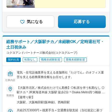
気になる
応募する
総務サポート／大阪駅チカ／未経験OK／定時退社可・
土日祝休み
コクヨアンドパートナーズ株式会社(コクヨグループ)
契約社員
転勤なし
職種未経験歓迎
業種未経験歓迎
電気・住宅設備業界を支える老舗商社『たけでん』のオフィス運
営を支える総務業務全般をお任せします。
仕事内容
【大阪市北区／株式会社たけでん勤務】◎転居を伴う転勤なし ◎
駅チカ＊JR東海道本線 大阪駅 徒歩2分＊Osaka Metro四つ橋線 西
勤務地
梅田駅 徒歩3分＊阪神電鉄本線 大阪梅田駅 徒歩3分＜勤務地詳細
【最寄り駅】
＞大阪府大阪市北区梅田3-2-2 JPタワー大阪27階※受動喫煙対
大阪駅、大阪梅田駅(阪神線)、西梅田駅
策：オフィス内禁煙
月給25万3000円＋残業手当＋交通費全額支給（当社規定に基づ