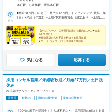
【最寄り駅】
本町駅、心斎橋駅、堺筋本町駅
■月給28万円～40万円＋月平均12万円／インセンティブ+賞与（年
2回）+昇給（年2回）+上期･下期表彰賞金（規定あり）※上記は最
給与
低保証給になります。※上記に固定残業代【24.3時間相当分(月4万
円以上)】が含まれます。固定残業代の時間数を超える時間外労働
分は追加で支給いたします。☆実際の残業時間は平均17時間で
【DACグループ（広告専門企業）社員約1100人★売上
高220億円】
す、月20時間を超えないように調整しております。●6項目のイン
★社会課題の人材不足を解決する採用支援
センティブ制度 年齢・社歴に関係なく、業績に応じて正当に評価
★ワーク･ライフ･バランス推進企業認定
しています★平均インセンティブ額は月12万円、20代で年収800
★土日祝休／残業月17h以下／有給消化率83％
★成果を給与へダイレクト還元
万円～1000万円の先輩も在籍中！ ●中途社員の前職は...？ ・食
★顧客リピート率70％
品メーカー ・旅行代理店 ・自動車ディーラー ・住宅メーカ
ー ・保育士 ・外壁リフォーム ・携帯販売/通信関連 ・ド
気になる
応募する
ラッグストア販売 ...etc●年収例年収580万円／入社3年目／26歳年
収800万円／入社6年目／25歳年収1000万円／入社9年目／31歳
採用コンサル営業／未経験歓迎／月給27万円／土日祝
休み
株式会社サムライエンタープライズ
正社員
転勤なし
職種未経験歓迎
業種未経験歓迎
【20代の若手が活躍中！】人材不足など、採用課題の解決を支援