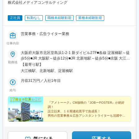
株式会社メディアコンサルティング
正社員
転勤なし
職種未経験歓迎
業種未経験歓迎
営業事務・広告ライター業務
仕事内容
大阪府大阪市北区堂島浜1-2-1 新ダイビル27F■各線 淀屋橋駅～徒
歩5分■JR 大阪駅～徒歩12分■JR 北新地駅～徒歩5分■京阪 大江橋
勤務地
駅～徒歩2分 ■地下鉄 西梅田駅～徒歩6分※転勤なし
【最寄り駅】
大江橋駅、北新地駅、淀屋橋駅
月収31万円／入社1年目
給与
『アメトーーク』CM放映の『JOBーPOSTER』が絶好
調！
設立以来、１６期連続黒字で急成長！
男性の営業事務＆広告アシスタントライターも活躍中！
17時迄の短時間社員もOK！
今夏、美容系サロンOPEN！集客広告のお仕事ありま
す！
気になる
応募する