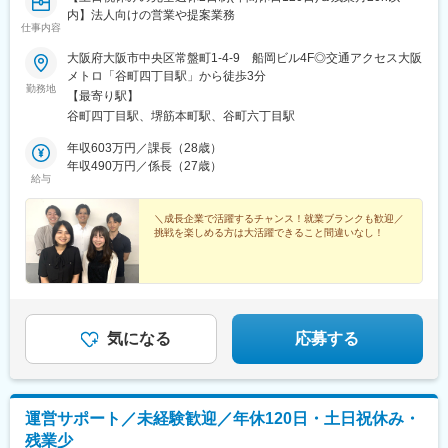
内】法人向けの営業や提案業務
仕事内容
大阪府大阪市中央区常盤町1-4-9 船岡ビル4F◎交通アクセス大阪
メトロ「谷町四丁目駅」から徒歩3分
勤務地
【最寄り駅】
谷町四丁目駅、堺筋本町駅、谷町六丁目駅
年収603万円／課長（28歳）
年収490万円／係長（27歳）
給与
＼成長企業で活躍するチャンス！就業ブランクも歓迎／
挑戦を楽しめる方は大活躍できること間違いなし！
気になる
応募する
運営サポート／未経験歓迎／年休120日・土日祝休み・
残業少