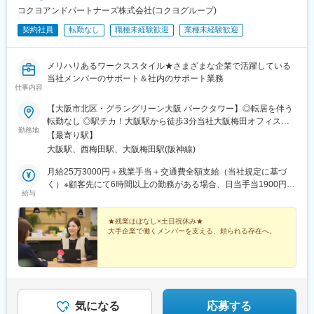
コクヨアンドパートナーズ株式会社(コクヨグループ)
契約社員
転勤なし
職種未経験歓迎
業種未経験歓迎
メリハリあるワークススタイル★さまざまな企業で活躍している
当社メンバーのサポート＆社内のサポート業務
仕事内容
【大阪市北区・グラングリーン大阪 パークタワー】◎転居を伴う
転勤なし ◎駅チカ！大阪駅から徒歩3分当社大阪梅田オフィスを
勤務地
拠点に、スケジュールに合わせて本町・京橋・梅田などのお客様
【最寄り駅】
先に移動し勤務いただきます。★★「働きやすさ」も当社の自慢
大阪駅、西梅田駅、大阪梅田駅(阪神線)
です★★ワークライフバランスを大切にしながら働ける環境を整
えています。自分時間を大切にしたい方、家庭との両立を目指す
月給25万3000円＋残業手当＋交通費全額支給（当社規定に基づ
方など、それぞれの想いを大事にしながら働けます。◎年休120
く）※顧客先にて6時間以上の勤務がある場合、日当手当1900円を
給与
日×土日祝休み◎残業月5時間程度＜勤務地詳細＞大阪府大阪市北
支給します★万が一残業が発生した分は、全額支給いたします。
区大深町5番54号 グラングリーン大阪 パークタワー 14階※受動喫
煙対策：オフィス内禁煙
★残業ほぼなし×土日祝休み★
大手企業で働くメンバーを支える、頼られる存在へ。
気になる
応募する