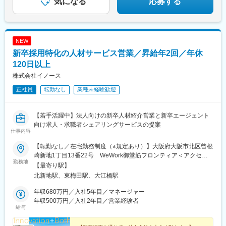
気になる
応募する
NEW
新卒採用特化の人材サービス営業／昇給年2回／年休
120日以上
株式会社イノース
正社員
転勤なし
業種未経験歓迎
【若手活躍中】法人向けの新卒人材紹介営業と新卒エージェント
向け求人・求職者シェアリングサービスの提案
仕事内容
【転勤なし／在宅勤務制度（※規定あり）】大阪府大阪市北区曾根
崎新地1丁目13番22号 WeWork御堂筋フロンティア＜アクセス
勤務地
＞・JR 東西線「北新地駅」（出口11-41）徒歩4分・JR 各線「大
【最寄り駅】
阪駅」徒歩9分・大阪メトロ 谷町線「東梅田駅」徒歩4分・京阪電
北新地駅、東梅田駅、大江橋駅
気鉄道 中之島線「大江橋駅」徒歩7分※受動喫煙対策あり
年収680万円／入社5年目／マネージャー
年収500万円／入社2年目／営業経験者
給与