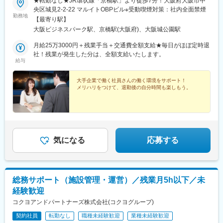
★転勤なし★JR環状線「京橋駅」より徒歩7分！大阪府大阪市中
央区城見2-2-22 マルイトOBPビル※受動喫煙対策：社内全面禁煙
勤務地
【最寄り駅】
大阪ビジネスパーク駅、京橋駅(大阪府)、大阪城公園駅
月給25万3000円＋残業手当＋交通費全額支給★毎日がほぼ定時退
社！残業が発生した分は、全額支給いたします。
給与
大手企業で働く社員さんの働く環境をサポート！
メリハリをつけて、退勤後の自分時間も楽しもう。
気になる
応募する
総務サポート（施設管理・運営）／残業月5h以下／未
経験歓迎
コクヨアンドパートナーズ株式会社(コクヨグループ)
契約社員
転勤なし
職種未経験歓迎
業種未経験歓迎