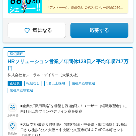
「アメトーーク」提供CM、公式スポンサー(関西2026年
7月)として
テレビCM放映「ジョブポスター」を運営
新事業、美容系サロンのOPEN決定！企画運営の参加も
気になる
応募する
OK！
締切間近
HRソリューション営業／年間休128日／平均年収717万
円
株式会社セントラル・デイリー（大阪支社）
正社員
転勤なし
5名以上採用
職種未経験歓迎
業種未経験歓迎
■企業の"採用戦略"を構築し課題解決！ユーザー（転職希望者）に
向けた広告プランやデザイン案を提案
仕事内容
■大阪支社/最寄り[本町]駅（御堂筋線・中央線・四つ橋線）15番出
口から徒歩3分／大阪市中央区北久宝寺町4-4-7 VPO本町セントラ
勤務地
ル10F☆新築オフィス／最上階の10F