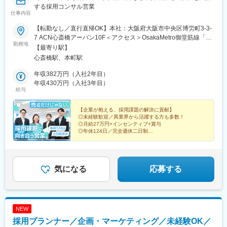
する採用コンサル営業
仕事内容
【転勤なし／直行直帰OK】本社：大阪府大阪市中央区博労町3-3-
7 ACN心斎橋アーバン10F＜アクセス＞OsakaMetro御堂筋線「心
勤務地
斎橋駅」「本町駅」から徒歩5分◎業務状況に合わせて、直行直帰
【最寄り駅】
もOKです！◎受動喫煙対策:屋内全面禁煙
心斎橋駅、本町駅
年収382万円（入社2年目）
年収430万円（入社3年目）
給与
【企業が抱える、採用課題の解決に貢献】
◎未経験歓迎／異業界から活躍する方も多数！
◎月給27万円+インセンティブ+賞与
◎年休124日／完全週休二日制
◎土日祝休み+長期休暇あり
◎転勤無／直行直帰OK
◎ゆくゆくは、集客課題などの提案にも！
気になる
応募する
NEW
採用プランナー／企画・マーケティング／未経験OK／