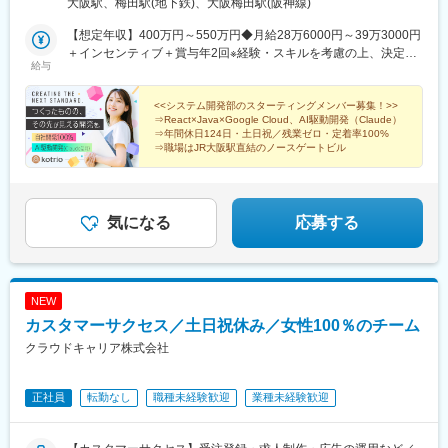
大阪駅、梅田駅(地下鉄)、大阪梅田駅(阪神線)
【想定年収】400万円～550万円◆月給28万6000円～39万3000円
＋インセンティブ＋賞与年2回※経験・スキルを考慮の上、決定し
給与
ます。■固定残業代について上記の月給には固定残業代（30時間
分／月5万4000円～7万4000円）を含みます。時間外労働の有無
に関わらず支給し、超過分は別途支給します。
<<システム開発部のスターティングメンバー募集！>>
⇒React×Java×Google Cloud、AI駆動開発（Claude）
⇒年間休日124日・土日祝／残業ゼロ・定着率100%
⇒職場はJR大阪駅直結のノースゲートビル
気になる
応募する
NEW
カスタマーサクセス／土日祝休み／女性100％のチーム
クラウドキャリア株式会社
正社員
転勤なし
職種未経験歓迎
業種未経験歓迎