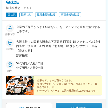
完休2日
株式会社ｇｉｖｅｒ
正社員
転勤なし
職種未経験歓迎
業種未経験歓迎
企業の「採用がうまくいかない」を、アイデアと企画で解決する
仕事です。
仕事内容
大阪本社：大阪府大阪市北区西天満4丁目6-18 アクセスビル3階3
西号室アクセス：JR東西線「北新地」駅 徒歩7分大阪メトロ谷町
勤務地
線「東梅田」駅 徒歩9分大阪メトロ堺筋線／谷町線「南森町」駅
【最寄り駅】
徒歩9分大阪メトロ御堂筋線「淀屋橋」駅 徒歩10分京阪本線「北
淀屋橋駅
浜」駅 徒歩10分
520万円／入社3年目
440万円／入社2年目
給与
仕事って、もっと面白くできる。
企画を考えたり、文章を書いたり、写真を撮ったり、数
字を分析したり。
giverのプランナーは、企業の採用を成功させるためなら
何でも考える仕事です！
「20代、仕事を本気でやり切りたい…！」そんなあなた
を待っています！