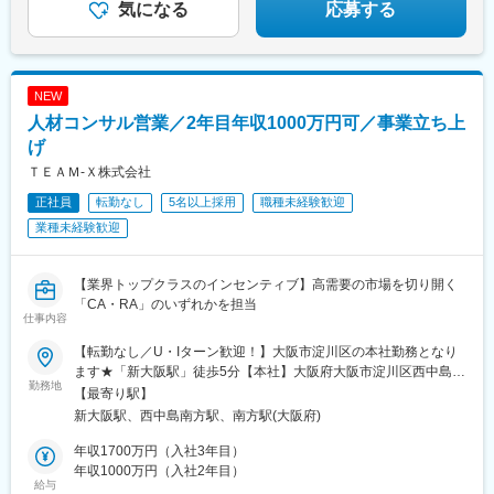
気になる
応募する
NEW
人材コンサル営業／2年目年収1000万円可／事業立ち上
げ
ＴＥＡＭ‐Ｘ株式会社
正社員
転勤なし
5名以上採用
職種未経験歓迎
業種未経験歓迎
【業界トップクラスのインセンティブ】高需要の市場を切り開く
「CA・RA」のいずれかを担当
仕事内容
【転勤なし／U・Iターン歓迎！】大阪市淀川区の本社勤務となり
ます★「新大阪駅」徒歩5分【本社】大阪府大阪市淀川区西中島5
勤務地
丁目7-19第7新大阪ビル903＜アクセス＞・JR、御堂筋線「新大阪
【最寄り駅】
駅」徒歩5分・御堂筋線「西中島南方駅」徒歩5分・阪急「南方
新大阪駅、西中島南方駅、南方駅(大阪府)
駅」徒歩5分※原則転勤はありませんが、将来的に新規拠点の開設
やキャリアアップに伴い、転勤を打診する可能性があります※受動
年収1700万円（入社3年目）
喫煙対策：あり
年収1000万円（入社2年目）
給与