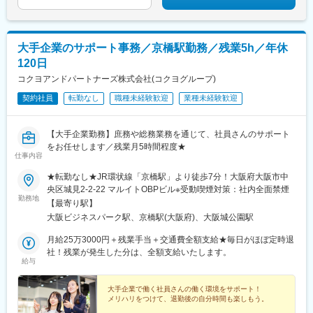
大手企業のサポート事務／京橋駅勤務／残業5h／年休
120日
コクヨアンドパートナーズ株式会社(コクヨグループ)
契約社員
転勤なし
職種未経験歓迎
業種未経験歓迎
【大手企業勤務】庶務や総務業務を通じて、社員さんのサポート
をお任せします／残業月5時間程度★
仕事内容
★転勤なし★JR環状線「京橋駅」より徒歩7分！大阪府大阪市中
央区城見2-2-22 マルイトOBPビル※受動喫煙対策：社内全面禁煙
勤務地
【最寄り駅】
大阪ビジネスパーク駅、京橋駅(大阪府)、大阪城公園駅
月給25万3000円＋残業手当＋交通費全額支給★毎日がほぼ定時退
社！残業が発生した分は、全額支給いたします。
給与
大手企業で働く社員さんの働く環境をサポート！
メリハリをつけて、退勤後の自分時間も楽しもう。