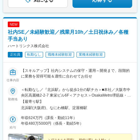
NEW
社内SE／未経験歓迎／残業月10h／土日祝休み／各種
手当あり
ハートリンクス株式会社
正社員
転勤なし
職種未経験歓迎
業種未経験歓迎
【スキルアップ】社内システムの保守・運用～開発まで、段階的
に業務を習得可能＆適性に合わせてお任せ
仕事内容
＜転勤なし／『北浜駅』から徒歩1分の駅チカ＞■本社／大阪市中
央区高麗橋2-2-7 東栄ビル6F＜アクセス＞OsakaMetro堺筋線・京
勤務地
阪本線『北浜駅』6番出口から徒歩1分OsakaMetro御堂筋線・京阪
【最寄り駅】
本線『淀屋橋駅』8番出口から徒歩5分※受動喫煙対策：オフィス
北浜駅(大阪府)、なにわ橋駅、淀屋橋駅
内禁煙
年収624万円（課長・勤続11年）
年収480万5000円（係長・勤続5年）
給与
＼ITスキルを習得し、時代に即した人材へ／