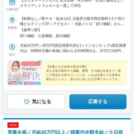
【カスタマーサクセス】受注登録・求人制作・広告の運用など／
クライアントフォローを一貫して対応
仕事内容
【転勤なし／駅チカ・徒歩1分】大阪府大阪市西区新町1-5-7 四ツ
橋ビルディング2F＜アクセス＞・大阪メトロ「四ツ橋駅」から徒
勤務地
歩1分・大阪メトロ「心斎橋駅」から徒歩5分※受動喫煙対策:屋内
【最寄り駅】
全面禁煙(ビル内喫煙ルーム有り)
四ツ橋駅、心斎橋駅、西大橋駅
月給24万円～40万円(固定残業代含む)＋インセンティブ※固定残業
代は、時間外労働の有無に関わらず20時間分を、月3万1100円～5
給与
万1900円支給。超過分別途支給。＜試用期間＞月給23万円～26万
円(固定残業代含む) ＋インセンティブ※固定残業代は、時間外労働
の有無に関わらず20時間分を、月2万9800円～3万5200円支給。
【企業と人の未来を創る仕事】
求人広告の制作から掲載、運用、その後の分析まで一貫
超過分別途支給。
して担当する本ポジションは、いわば企業と人の未来を
創るポジション。誰かのためになる仕事でキャリアを歩
みたい、そんな思いをお持ちの方を歓迎いたします！
気になる
応募する
NEW
営業企画／月給30万円以上／残業代全額支給／土日祝