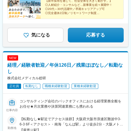
【新卒採用を通じて、社会全体を大きく動かす。】
◎人材紹介・コンサルなど…新事業を続々展開中！
◎20代～30代活躍中／早期キャリアアップ可
◎完全週休2日制／リモートワーク制度
「学生を紹介する」では終わらない、新たなサービスを
展開しませんか？
気になる
応募する
NEW
経理／経験者歓迎／年休126日／残業ほぼなし／転勤な
し
株式会社メディカル総研
正社員
転勤なし
職種未経験歓迎
業種未経験歓迎
コンサルティング会社のバックオフィスにおける経理業務全般を
お任せ★月次業務や決算関連業務にも携われる
仕事内容
【転勤なし★駅近でアクセス抜群】大阪府大阪市浪速区難波中3-
6-3 6F＜アクセス＞・南海「なんば駅」より徒歩2分・大阪メトロ
勤務地
御堂筋線「なんば駅」より徒歩5分・大阪メトロ四つ橋線「なんば
【最寄り駅】