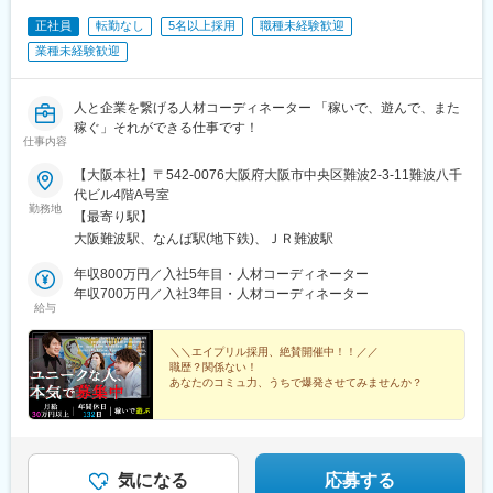
正社員
転勤なし
5名以上採用
職種未経験歓迎
業種未経験歓迎
人と企業を繋げる人材コーディネーター 「稼いで、遊んで、また
稼ぐ」それができる仕事です！
仕事内容
【大阪本社】〒542-0076大阪府大阪市中央区難波2-3-11難波八千
代ビル4階A号室
勤務地
【最寄り駅】
大阪難波駅、なんば駅(地下鉄)、ＪＲ難波駅
年収800万円／入社5年目・人材コーディネーター
年収700万円／入社3年目・人材コーディネーター
給与
＼＼エイプリル採用、絶賛開催中！！／／
職歴？関係ない！
あなたのコミュ力、うちで爆発させてみませんか？
■未経験も安心
┗OJT研修充実！1ヶ月目で成約者続出
■人と関わる力
┗新しいキャリアに導く仕事！
気になる
応募する