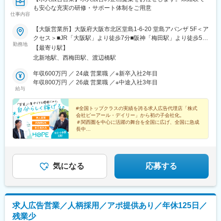
も安心な充実の研修・サポート体制をご用意
仕事内容
【大阪営業所】大阪府大阪市北区堂島1-6-20 堂島アバンザ 5F＜ア
クセス＞■JR「大阪駅」より徒歩7分■阪神「梅田駅」より徒歩5分
勤務地
■JR東西線「北新地駅」より徒歩3分
【最寄り駅】
北新地駅、西梅田駅、渡辺橋駅
年収600万円 ／ 24歳 営業職 ／※新卒入社2年目
年収800万円 ／ 26歳 営業職 ／※中途入社3年目
給与
#全国トップクラスの実績を誇る求人広告代理店「株式
会社ピーアール・デイリー」から初の子会社化。
＃関西圏を中心に活躍の舞台を全国に広げ、全国に急成
長中
＃月給26万円～＋生活支援手当1万円＋豊富なインセン
ティブ
気になる
応募する
求人広告営業／人柄採用／アポ提供あり／年休125日／
残業少