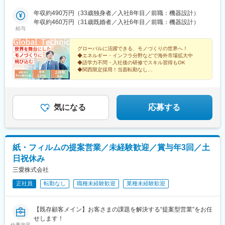
年収約490万円（33歳独身者／入社8年目／前職：機器設計）
年収約460万円（31歳既婚者／入社6年目／前職：機器設計）
給与
グローバルに活躍できる、モノづくりの世界へ！
◆エネルギー・インフラ分野などで海外市場拡大中
◆語学力不問・入社後の研修でスキル習得もOK
◆関西限定採用！当面転勤なし
◆未経験にも安心の手厚い研修
◆年休127日・土日祝休・残業月20h
気になる
応募する
紙・フィルムの提案営業／未経験歓迎／賞与年3回／土
日祝休み
三愛株式会社
正社員
転勤なし
職種未経験歓迎
業種未経験歓迎
【既存顧客メイン】お客さまの課題を解決する“提案型営業”をお任
せします！
仕事内容