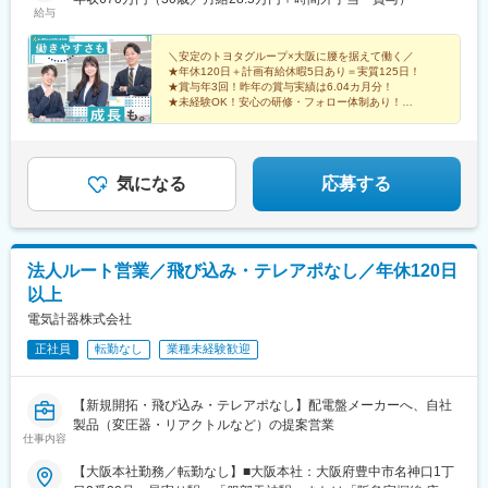
給与
＼安定のトヨタグループ×大阪に腰を据えて働く／
★年休120日＋計画有給休暇5日あり＝実質125日！
★賞与年3回！昨年の賞与実績は6.04カ月分！
★未経験OK！安心の研修・フォロー体制あり！
★トヨタグループで安定＆福利厚生も充実！
気になる
応募する
法人ルート営業／飛び込み・テレアポなし／年休120日
以上
電気計器株式会社
正社員
転勤なし
業種未経験歓迎
【新規開拓・飛び込み・テレアポなし】配電盤メーカーへ、自社
製品（変圧器・リアクトルなど）の提案営業
仕事内容
【大阪本社勤務／転勤なし】■大阪本社：大阪府豊中市名神口1丁