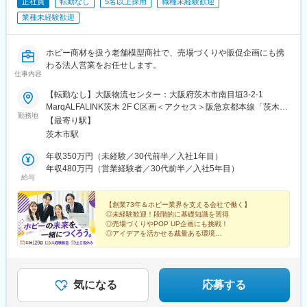
正社員
転勤なし
5名以上採用
職種未経験歓迎
業種未経験歓迎
ホビー商材を扱う老舗模型商社で、売場づくりや販促企画にも携
わる法人営業をお任せします。
仕事内容
【転勤なし】大阪物流センター：大阪府茨木市南目垣3-2-1
MarqALFALINK茨木 2F C区画＜アクセス＞阪急京都本線「茨木市
勤務地
駅」◎最寄り駅～勤務地間の送迎あり※出張は年に数回程度（日帰
【最寄り駅】
り／大阪エリア）です※受動喫煙対策:屋内全面禁煙
茨木市駅
年収350万円（未経験／30代前半／入社1年目）
年収480万円（営業経験者／30代前半／入社5年目）
給与
【創業73年＆ホビー業界を支える会社で働く】
◎未経験歓迎！段階的に基礎知識を習得
◎売場づくりやPOP UP企画にも挑戦！
◎アイデアを活かせる裁量ある環境
◎年休130日以上可・土日祝休み・長期休暇あり
◎将来はリーダー・管理職へのキャリアも可能
気になる
応募する