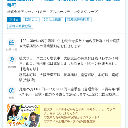
帰可
株式会社アルセント(メディアスホールディングスグループ)
正社員
転勤なし
5名以上採用
職種未経験歓迎
業種未経験歓迎
【20～30代の若手活躍中】お問合せ多数！知名度抜群！総合病院
や大学病院への営業活動をお任せします
仕事内容
拡大フェーズにより増員中！大阪支店の募集枠は残りわずか！神
戸、山口、福岡拠点は充足しました◎★U・Iターン歓迎★直行直
勤務地
帰OK■大阪支店大阪府大阪市中央区久太郎町2-2-7 山口興産筋ビ
【最寄り駅】
ル3階※2026年8月10日(月)より移転予定住所：大阪府大阪市北区
堺筋本町駅、大阪天満宮駅、長堀橋駅、南森町駅、本町駅、扇町
東天満２丁目※受動喫煙対策：屋内禁煙
駅(大阪府)
月給25万1188円～27万5111円＋諸手当（交通費等）＋賞与年2回
※スキル・経験・能力を考慮して決定します※上記には固定残業代
給与
（営業手当）を含みます※時間外労働の有無に関わらず25時間分
を、月4万1188円～4万5111円支給※上記を超える時間外労働分は
追加で支給＜年収例＞年収370万円～年収410万円（1年目）年収
拡大フェーズの今だからこその「やりがい」と「ワクワ
ク」を手に入れませんか？
480万円～年収530万円（5年目）年収580万円以上（10年目）
◎先輩たちの9割が未経験からのスタート！
◎プライム上場グループ／福利厚生充実
◎研修充実／働きながら学べる環境