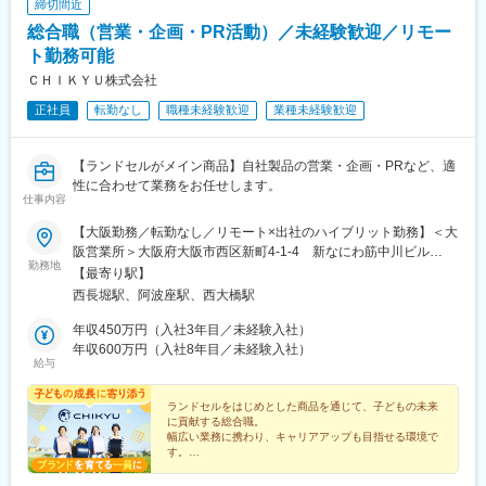
締切間近
総合職（営業・企画・PR活動）／未経験歓迎／リモー
ト勤務可能
ＣＨＩＫＹＵ株式会社
正社員
転勤なし
職種未経験歓迎
業種未経験歓迎
【ランドセルがメイン商品】自社製品の営業・企画・PRなど、適
性に合わせて業務をお任せします。
仕事内容
【大阪勤務／転勤なし／リモート×出社のハイブリット勤務】＜大
阪営業所＞大阪府大阪市西区新町4-1-4 新なにわ筋中川ビル
勤務地
9F└「西長堀駅」より徒歩2分※受動喫煙対策：オフィス内禁煙
【最寄り駅】
西長堀駅、阿波座駅、西大橋駅
年収450万円（入社3年目／未経験入社）
年収600万円（入社8年目／未経験入社）
給与
ランドセルをはじめとした商品を通じて、子どもの未来
に貢献する総合職。
幅広い業務に携わり、キャリアアップも目指せる環境で
す。
●アイデアを柔軟に活かして活躍