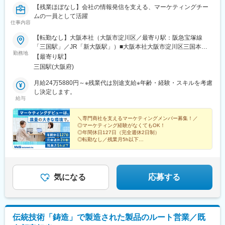
【残業ほぼなし】会社の情報発信を支える、マーケティングチー
ムの一員として活躍
仕事内容
【転勤なし】大阪本社（大阪市淀川区／最寄り駅：阪急宝塚線
「三国駅」／JR「新大阪駅」）■大阪本社大阪市淀川区三国本町2
勤務地
丁目12番4号◎アクセス：・阪急宝塚線「三国駅」・JR「新大阪
【最寄り駅】
駅」※受動喫煙対策：あり（屋内禁煙）
三国駅(大阪府)
月給24万5880円～※残業代は別途支給※年齢・経験・スキルを考慮
し決定します。
給与
＼専門商社を支えるマーケティングメンバー募集！／
◎マーケティング経験がなくてもOK！
◎年間休日127日（完全週休2日制）
◎転勤なし／残業月5h以下
◎月給24万5880円～
気になる
応募する
伝統技術「鋳造」で製造された製品のルート営業／既