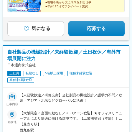
■現場を裏から支え未来を創る仕事
■年休125日でプライベート充実
自分のアイディアを軸に、共に新たなエリアを創り上げ
る。
そんな環境で活躍してみませんか？
気になる
応募する
自社製品の機械設計／未経験歓迎／土日祝休／海外市
場展開に注力
日本通商株式会社
正社員
転勤なし
5名以上採用
職種未経験歓迎
業種未経験歓迎
【未経験歓迎／研修充実】当社製品の機械設計／語学力不問／欧
州・アジア・北米などグローバルに活躍！
仕事内容
【大阪限定／当面転勤なし／U・Iターン歓迎】★オフィスリニュ
ーアルにより快適に働ける環境です。【工業機材部（本部）】大
勤務地
阪府大阪市此花区西九条1-13-7＜アクセス＞・JR「西九条駅」よ
【最寄り駅】
り徒歩7分※受動喫煙対策：オフィス内禁煙（喫煙所あり）
西九条駅