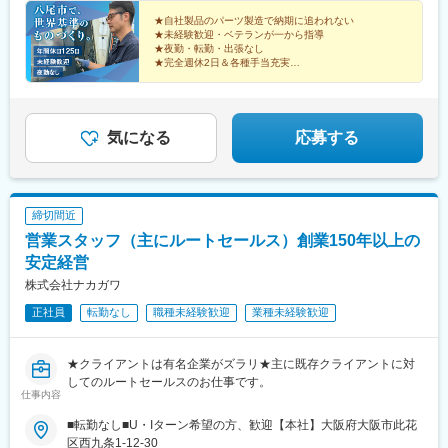
★自社製品のパーツ製造で納期に追われない
★未経験歓迎・ベテランが一から指導
★夜勤・転勤・出張なし
★完全週休2日＆各種手当充実
★繰り返し作業ではなく多彩な加工に挑戦
★国内シェア約7割の安定企業
未経験から一生モノの技術を身につけませんか？
気になる
応募する
締切間近
営業スタッフ（主にルートセールス）創業150年以上の
安定経営
株式会社ナカガワ
正社員
転勤なし
職種未経験歓迎
業種未経験歓迎
★クライアントは有名企業がズラリ★主に既存クライアントに対
してのルートセールスのお仕事です。
仕事内容
■転勤なし■U・Iターン希望の方、歓迎【本社】大阪府大阪市此花
区西九条1-12-30