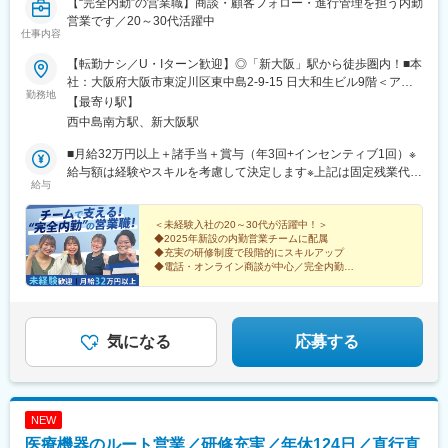
【“完全内勤”の営業職】商談・顧客フォロー・進行管理を担う内勤
営業です／20～30代活躍中
仕事内容
【転勤ナシ／U・Iターン歓迎】◎「新大阪」駅から徒歩圏内！■本
社：大阪府大阪市東淀川区東中島2-9-15 日大和生ビル9階＜アク
勤務地
セス＞・大阪メトロ御堂筋線「西中島南方」駅から徒歩10分・各
【最寄り駅】
線「新大阪」駅から徒歩14分
西中島南方駅、新大阪駅
■月給32万円以上＋諸手当＋賞与（年3回+インセンティブ1回）※
給与額は経験やスキルを考慮して決定します※上記は固定残業代
給与
（30時間分／6万1000円以上）を含んだ金額です。超過分は別途
支給します。＜★インセンティブも支給！★＞担当案件の売上成
果はインセンティブとして支給！成長や頑張りを給与面でもしっ
＜未経験入社の20～30代が活躍中！＞
◆2025年新設の内勤営業チームに配属
かり評価・還元します！◎実績次第で収入も「青天井」です！＜
◆充実の研修制度で段階的にスキルアップ
★年収例★＞■年収500万円（月給32万円＋賞与）／入社1年目■年
◆電話・オンライン商談が中心／完全内勤
収650万円（月給34万円＋賞与）／入社3年目■年収800万円（月
◆土日祝休み＆メリハリ勤務でオフも充実♪
◎チーム強化に向けた増員！大阪から転勤ナシ
給40万円＋賞与）／入社5年目・リーダー職
気になる
応募する
NEW
医療機器のルート営業／研修充実／年休124日／直行直