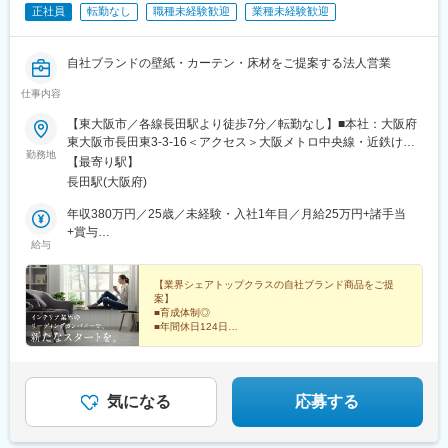
正社員
転勤なし
職種未経験歓迎
業種未経験歓迎
自社ブランドの壁紙・カーテン・床材をご提案する法人営業
仕事内容
【東大阪市／各線長田駅より徒歩7分／転勤なし】■本社：大阪府
東大阪市長田東3-3-16＜アクセス＞大阪メトロ中央線・近鉄けい
勤務地
はんな線「長田駅」より徒歩7分■姫路支店：兵庫県姫路市南条1-
【最寄り駅】
138＜アクセス＞バス停「三条町」より徒歩1分バス停「姫路市役
長田駅(大阪府)
所南」より徒歩7分■滋賀支店：滋賀県栗東市安養寺8-7-30 ＜アク
セス＞バス停「栗東農協」より徒歩2分JR草津線「手原駅」より
年収380万円／25歳／未経験・入社1年目／月給25万円+諸手当
徒歩8分■但馬支店：兵庫県養父市八鹿町1826-2＜アクセス＞バス
+賞与
給与
停「NTT口」より徒歩2分JR山陰本線「八鹿駅」より徒歩19分
年収480万円／30歳／未経験・入社5年目／月給28万円+諸手当
★UIターン歓迎★直行直帰OK★受動喫煙対策：屋内全面禁煙
+賞与
【業界シェアトップクラスの自社ブランド商品をご提
案】
■育成体制◎
■年間休日124日
■18時～19時には退社
■飛び込み・テレアポなし
■産育休取得実績あり
お客様と長く関係を築きながら、
気になる
応募する
空間づくりを支える法人営業です。