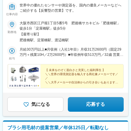
世界中の優れたセンサーや測定器を、国内の優良メーカーなどへ
ご紹介する【反響型の営業】です。
仕事内容
大阪市西区江戸堀1丁目5番5号 肥後橋サカキビル「肥後橋駅」
徒歩1分「淀屋橋駅」徒歩5分
勤務地
【最寄り駅】
肥後橋駅、淀屋橋駅、渡辺橋駅
月給30万円以上■月収例（入社1年目）月収31万2600円（固定29
万円＋残業10H／2万2600円）■年収例年収513万円／32歳 営業職
給与
経験2年／元ネットワーク技術者／月収35万6000円（固定33万円
＋残業10H／2万6000円）＋賞与80万円
【 未来をのぞく面白さと充実した福利厚生 】
＼＼世界の環境測定器を輸入する商社兼メーカーです／
／
＼＼大手メーカーや自治体からの引き合いもあります／
／
月収例（入社1年目）
31万2600円（固定29万円＋残業10H／2万2600円）
気になる
応募する
ブラシ用毛材の提案営業／年休125日／転勤なし