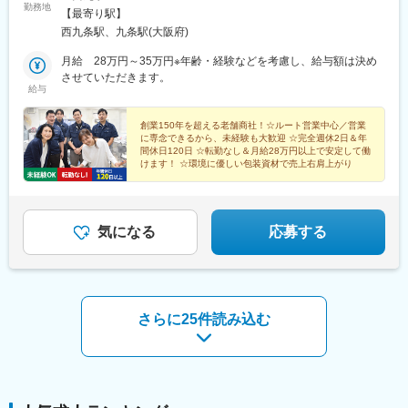
勤務地
【最寄り駅】
西九条駅、九条駅(大阪府)
月給 28万円～35万円※年齢・経験などを考慮し、給与額は決め
させていただきます。
給与
創業150年を超える老舗商社！☆ルート営業中心／営業
に専念できるから、未経験も大歓迎 ☆完全週休2日＆年
間休日120日 ☆転勤なし＆月給28万円以上で安定して働
けます！ ☆環境に優しい包装資材で売上右肩上がり
気になる
応募する
さらに25件読み込む