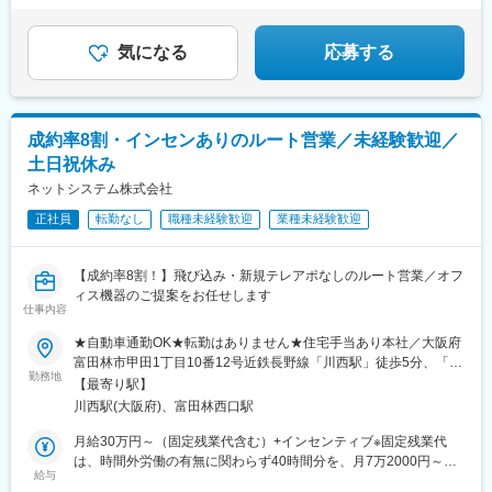
＜ 業界経験を活かし、次世代の中心メンバーとして活
躍 ＞
◎商品力を武器に、営業としてさらに成長できる環境で
す
気になる
応募する
成約率8割・インセンありのルート営業／未経験歓迎／
土日祝休み
ネットシステム株式会社
正社員
転勤なし
職種未経験歓迎
業種未経験歓迎
【成約率8割！】飛び込み・新規テレアポなしのルート営業／オフ
ィス機器のご提案をお任せします
仕事内容
★自動車通勤OK★転勤はありません★住宅手当あり本社／大阪府
富田林市甲田1丁目10番12号近鉄長野線「川西駅」徒歩5分、「富
勤務地
田林西口駅」徒歩10分※受動喫煙対策：屋内禁煙
【最寄り駅】
川西駅(大阪府)、富田林西口駅
月給30万円～（固定残業代含む）+インセンティブ※固定残業代
は、時間外労働の有無に関わらず40時間分を、月7万2000円～支
給与
給。上記を超える時間外労働分は追加で支給。経験・年齢・スキ