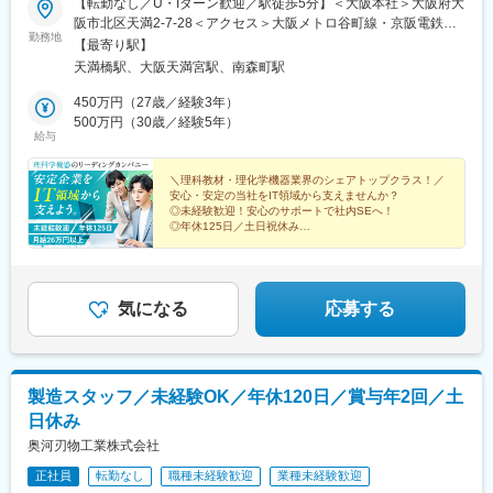
【転勤なし／U・Iターン歓迎／駅徒歩5分】＜大阪本社＞大阪府大
阪市北区天満2-7-28＜アクセス＞大阪メトロ谷町線・京阪電鉄京
勤務地
阪本線「天満橋駅」 徒歩5分大阪メトロ堺筋線・谷町線「南森町
【最寄り駅】
駅」徒歩10分JR東西線「大阪天満宮駅」徒歩10分※受動喫煙対策
天満橋駅、大阪天満宮駅、南森町駅
実施：屋内全面禁煙
450万円（27歳／経験3年）
500万円（30歳／経験5年）
給与
＼理科教材・理化学機器業界のシェアトップクラス！／
安心・安定の当社をIT領域から支えませんか？
◎未経験歓迎！安心のサポートで社内SEへ！
◎年休125日／土日祝休み
◎残業月14ｈ／1日1時間以内がほとんど
◎退職金・時短・産育休支援など制度充実
気になる
応募する
製造スタッフ／未経験OK／年休120日／賞与年2回／土
日休み
奥河刃物工業株式会社
正社員
転勤なし
職種未経験歓迎
業種未経験歓迎