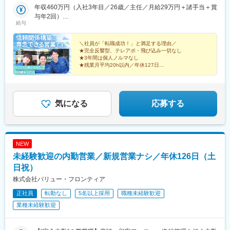
年収460万円（入社3年目／26歳／主任／月給29万円＋諸手当＋賞
与年2回）
給与
年収640万円（入社5年目／32歳／主任／月給32万円＋諸手当＋賞
与年2回）
＼社員が「転職成功！」と満足する理由／
★完全反響型、テレアポ・飛び込み一切なし
★3年間は個人ノルマなし
★残業月平均20h以内／年休127日
★手厚い教育環境で未経験スタート安心
★社会貢献性の高い施設を担当
気になる
応募する
NEW
未経験歓迎の内勤営業／新規営業ナシ／年休126日（土
日祝）
株式会社バリュー・フロンティア
正社員
転勤なし
5名以上採用
職種未経験歓迎
業種未経験歓迎