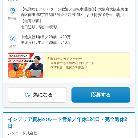
【転勤なし／U・Iターン歓迎／自転車通勤◎】大阪府大阪市東住
吉区南田辺3丁目3番3号☆「西田辺駅」より徒歩10分☆「駒川中
勤務地
野駅」より徒歩10分☆「南田辺駅」より徒歩10分阿倍野区・住吉
【最寄り駅】
区・東住吉区エリアから通勤する社員も多数活躍中！※受動喫煙対
南田辺駅、駒川中野駅
策あり（屋内全面禁煙）
中途入社1年目／28歳 420万
中途入社5年目／36歳 540万
給与
創業62年の安定メーカー
・未経験でも月給25万円スタート
・OJT制度・充実の研修あり
気になる
応募する
インテリア資材のルート営業／年休124日・完全週休2
日
シンコー株式会社