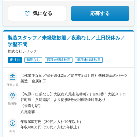
●年間休日122日
●残業月5時間以下
●在宅×出社のハイブリット勤務
気になる
応募する
製造スタッフ／未経験歓迎／夜勤なし／土日祝休み／
学歴不問
株式会社レザック
正社員
転勤なし
職種未経験歓迎
業種未経験歓迎
【残業少なめ／完全週休2日／賞与年2回】自社機械製品のパーツ
製造・金属加工
仕事内容
【転勤・出張なし】大阪府八尾市若林町2丁目91番┗大阪メトロ
谷町線「八尾南駅」より徒歩8分※受動喫煙対策あり
勤務地
【最寄り駅】
八尾南駅
年収530万円（30代／入社10年以上）
年収490万円（50代／入社5年以上）
給与