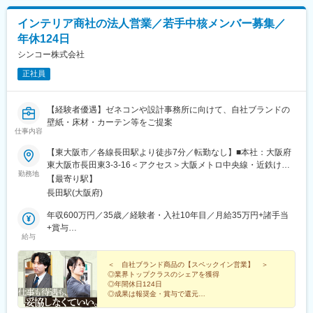
インテリア商社の法人営業／若手中核メンバー募集／
年休124日
シンコー株式会社
正社員
【経験者優遇】ゼネコンや設計事務所に向けて、自社ブランドの
壁紙・床材・カーテン等をご提案
仕事内容
【東大阪市／各線長田駅より徒歩7分／転勤なし】■本社：大阪府
東大阪市長田東3-3-16＜アクセス＞大阪メトロ中央線・近鉄けい
勤務地
はんな線「長田駅」より徒歩7分★UIターン歓迎・勤務地は関西エ
【最寄り駅】
リア限定★直行直帰OK★受動喫煙対策：屋内全面禁煙
長田駅(大阪府)
年収600万円／35歳／経験者・入社10年目／月給35万円+諸手当
+賞与
給与
年収480万円／30歳／未経験・入社5年目／月給28万円+諸手当
+賞与
＜ 自社ブランド商品の【スペックイン営業】 ＞
◎業界トップクラスのシェアを獲得
◎年間休日124日
◎成果は報奨金・賞与で還元