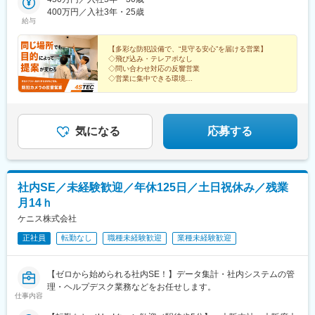
400万円／入社3年・25歳
給与
【多彩な防犯設備で、“見守る安心”を届ける営業】
◇飛び込み・テレアポなし
◇問い合わせ対応の反響営業
◇営業に集中できる環境
◇学歴不問／未経験歓迎
◇2種類のインセンティブ制度あり
◇年休125日（土日祝休）／転勤なし／直行直帰・リモ
ート可
気になる
応募する
社内SE／未経験歓迎／年休125日／土日祝休み／残業
月14ｈ
ケニス株式会社
正社員
転勤なし
職種未経験歓迎
業種未経験歓迎
【ゼロから始められる社内SE！】データ集計・社内システムの管
理・ヘルプデスク業務などをお任せします。
仕事内容