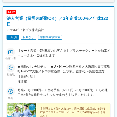
NEW
法人営業（業界未経験OK）／3年定着100%／年休122
日
アァルピィ東プラ株式会社
正社員
転勤なし
業種未経験歓迎
【ルート営業・9割既存のお客さま】プラスチックシートを加工メ
ーカーさまへご提案します
仕事内容
★転勤なし ★駅チカ！ ★U・Iターン歓迎本社／大阪府吹田市江坂
町1-20-22大阪メトロ御堂筋線「江坂駅」徒歩4分※受動喫煙対
勤務地
策：屋内禁煙
【最寄り駅】
江坂駅
月給23万3680円～＋住宅手当（6500円～3万2500円）＋その他
手当+賞与※経験やスキルを考慮のうえ決定いたします。
給与
営業職として働くあなたへ。日本屈指の生産能力を誇る
総合プラスチック加工メーカーでその経験を活かしませ
んか！