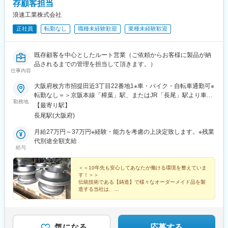
存顧客担当
浪速工業株式会社
正社員
転勤なし
職種未経験歓迎
業種未経験歓迎
既存顧客を中心としたルート営業（ご依頼からお客様に製品が納
品されるまでの管理を担当して頂きます。）
仕事内容
大阪府枚方市招提田近3丁目22番地1※車・バイク・自転車通勤可※
転勤なし＝＞京阪本線「樟葉」駅、またはJR「長尾」駅より車で
勤務地
約10分 またはバス「田近三丁目」下車、徒歩約2分
【最寄り駅】
長尾駅(大阪府)
月給27万円～37万円※経験・能力を考慮の上決定致します。※残業
代別途全額支給
給与
＜＜10年先も安心してあなたが働ける環境を整えていま
す！＞＞
伝統技術である【鋳造】で様々なオーダーメイド品を製
造する当社は、
当社だからこそ製造可能な製品も多く、競合他社に負け
ない高い技術力で安心して営業できる環境です！
気になる
応募する