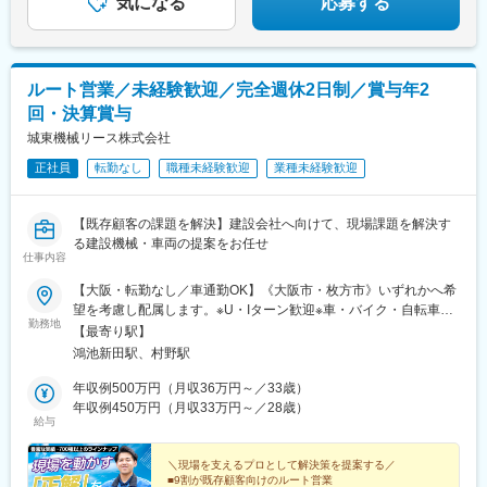
気になる
応募する
ルート営業／未経験歓迎／完全週休2日制／賞与年2
回・決算賞与
城東機械リース株式会社
正社員
転勤なし
職種未経験歓迎
業種未経験歓迎
【既存顧客の課題を解決】建設会社へ向けて、現場課題を解決す
る建設機械・車両の提案をお任せ
仕事内容
【大阪・転勤なし／車通勤OK】《大阪市・枚方市》いずれかへ希
望を考慮し配属します。※U・Iターン歓迎※車・バイク・自転車通
勤務地
勤OK（駐車場完備）■本社大阪府大阪市鶴見区安田1-2-2＜アクセ
【最寄り駅】
ス＞└JR学研都市線「鴻池新田駅」└Osaka Metro 長堀鶴見緑地
鴻池新田駅、村野駅
線「門真南駅」└Osaka Metro 長堀鶴見緑地線「横堤駅」└JR学
研都市線「徳庵駅」■枚方営業所大阪府枚方市春日西町2-22-15＜
年収例500万円（月収36万円～／33歳）
アクセス＞└京阪交野線「村野駅」└JR学研都市線「津田駅」└京
年収例450万円（月収33万円～／28歳）
給与
阪バス「西四辻」バス停※受動喫煙対策：屋内禁煙（敷地内喫煙所
あり）
＼現場を支えるプロとして解決策を提案する／
■9割が既存顧客向けのルート営業