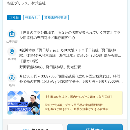
相互ブリッスル株式会社
正社員
転勤なし
業種未経験歓迎
【世界のブラシ市場で、あなたの名前が知られていく営業】ブラ
シ用原料の専門商社／既存顧客中心
仕事内容
■阪神本線『野田駅』徒歩3分■大阪メトロ千日前線『野田阪神
駅』徒歩4分■JR東西線『海老江駅』徒歩5分（JR片町線から乗り
勤務地
換えなしで直結）＜本社＞大阪府大阪市福島区海老江1-3-23★3路
【最寄り駅】
線から通勤できる便利な立地★※受動喫煙対策：あり※転勤はあり
野田駅(阪神線)、野田阪神駅、海老江駅
ません
月給30万円～33万7500円(固定残業代含む)※固定残業代は、時間
外労働の有無に関わらず月30時間分を、月6万円～月6万7500円支
給与
給上記を超える時間外労働分は追加で支給※残業が30時間を超え
ることはありません！＜試用期間中＞■入社後～3カ月：月給19万
2000円～21万6000円※残業手当別途支給 ■入社4カ月～6カ月：月
【創業100年以上／国内外400社を超える取引実績】
給24万円～27万円※残業手当別途支給
◎安定性抜群／ブラシ用毛材の老舗専門商社
◎お客様と向き合い、真摯な提案ができる営業職
◎完全土日祝休み／転勤なし／残業少なめ
ブラシ業界を牽引してきた当社で、専門性を身に付けて
働きませんか？