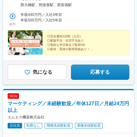
トロ中央線・千日前線「阿波座駅」より徒歩6分※受動喫煙対策あ
西大橋駅、阿波座駅、西長堀駅
り
年収440万円／入社3年目
年収500万円／入社5年目
給与
◎完全週休2日制（土日）
◎家族手当・住宅手当あり
◎有給も半日単位で取得OK
◎産休・育休の取得実績あり！
◎男性社員の育休取得実績も！
安心して働ける環境で、営業としてイチから成長しませ
んか？
気になる
応募する
NEW
マーケティング／未経験歓迎／年休127日／月給24万円
以上
エムエス機器株式会社
正社員
転勤なし
職種未経験歓迎
業種未経験歓迎