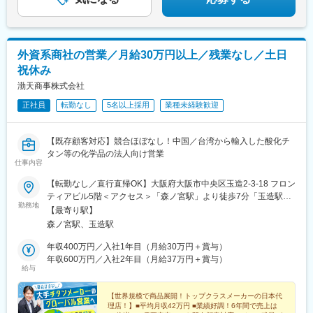
外資系商社の営業／月給30万円以上／残業なし／土日
祝休み
渤天商事株式会社
正社員
転勤なし
5名以上採用
業種未経験歓迎
【既存顧客対応】競合ほぼなし！中国／台湾から輸入した酸化チ
タン等の化学品の法人向け営業
仕事内容
【転勤なし／直行直帰OK】大阪府大阪市中央区玉造2-3-18 フロン
ティアビル5階＜アクセス＞「森ノ宮駅」より徒歩7分「玉造駅」
勤務地
より徒歩10分★屋内喫煙可能場所あり★現在は全員出社していま
【最寄り駅】
すが、在宅勤務・リモートワークも可能です
森ノ宮駅、玉造駅
年収400万円／入社1年目（月給30万円＋賞与）
年収600万円／入社2年目（月給37万円＋賞与）
給与
【世界規模で商品展開！トップクラスメーカーの日本代
理店！】■平均月収42万円 ■業績好調！6年間で売上は