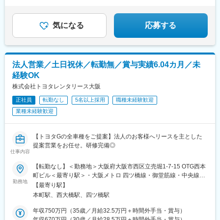
◎将来的にポストも目指せる／裁量ある働き方を実現
気になる
応募する
法人営業／土日祝休／転勤無／賞与実績6.04カ月／未
経験OK
株式会社トヨタレンタリース大阪
正社員
転勤なし
5名以上採用
職種未経験歓迎
業種未経験歓迎
【トヨタGの全車種をご提案】法人のお客様へリースを主とした
提案営業をお任せ。研修完備◎
仕事内容
【転勤なし】＜勤務地＞大阪府大阪市西区立売堀1-7-15 OTG西本
町ビル＜最寄り駅＞・大阪メトロ 四ツ橋線・御堂筋線・中央線
勤務地
「本町駅」から徒歩5分
【最寄り駅】
本町駅、西大橋駅、四ツ橋駅
年収750万円（35歳／月給32.5万円＋時間外手当・賞与）
年収670万円（30歳／月給28.5万円＋時間外手当・賞与）