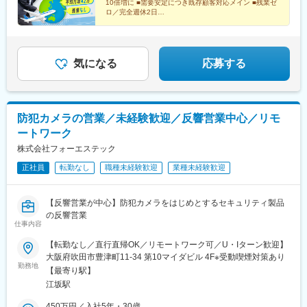
10倍増に ■需要安定につき既存顧客対応メイン ■残業ゼ
ロ／完全週休2日
＞＞将来性◎なグローバル企業でキャリアUPを目指し
ませんか？
気になる
応募する
防犯カメラの営業／未経験歓迎／反響営業中心／リモ
ートワーク
株式会社フォーエステック
正社員
転勤なし
職種未経験歓迎
業種未経験歓迎
【反響営業が中心】防犯カメラをはじめとするセキュリティ製品
の反響営業
仕事内容
【転勤なし／直行直帰OK／リモートワーク可／U・Iターン歓迎】
大阪府吹田市豊津町11-34 第10マイダビル 4F※受動喫煙対策あり
勤務地
【最寄り駅】
江坂駅
450万円／入社5年・30歳