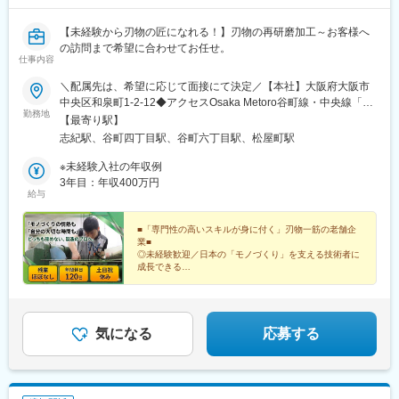
【未経験から刃物の匠になれる！】刃物の再研磨加工～お客様へ
の訪問まで希望に合わせてお任せ。
仕事内容
＼配属先は、希望に応じて面接にて決定／【本社】大阪府大阪市
中央区和泉町1-2-12◆アクセスOsaka Metoro谷町線・中央線「谷
勤務地
町四丁目」駅8番出口より徒歩3分【八尾工場】大阪府八尾市太田
【最寄り駅】
新町8-222※マイカー通勤OK！※転居を伴う転勤はありません◆ア
志紀駅、谷町四丁目駅、谷町六丁目駅、松屋町駅
クセス・JR大和路線「志紀」駅より車で8分・JR大和路線「柏
原」駅より車で11分・近鉄南大阪線「藤井寺」駅より車で15分
※未経験入社の年収例
3年目：年収400万円
給与
■「専門性の高いスキルが身に付く」刃物一筋の老舗企
業■
◎未経験歓迎／日本の「モノづくり」を支える技術者に
成長できる
◎明治41年に創業の安定環境／賞与年2回(昨年度実績5
ヶ月分)
◎完全週休2日(土・日)／年休120日／残業ほとんどなし
♪
気になる
応募する