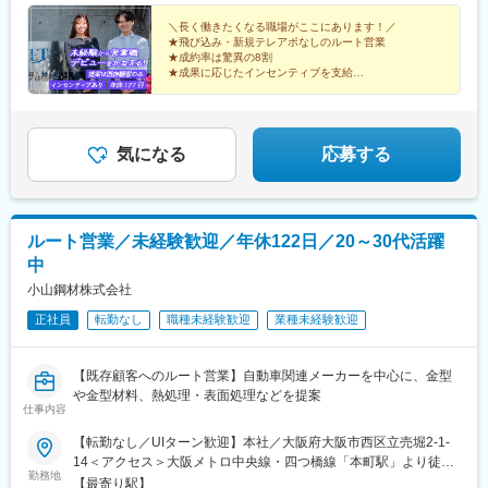
ルを考慮し、当社規定に基づき決定します＜試用期間中の給与＞
月給20万円+残業代別途支給＼成果をしっかり給与に還元／扱う
＼長く働きたくなる職場がここにあります！／
★飛び込み・新規テレアポなしのルート営業
商材はコピー機などオフィスに欠かせないものであり、ルート営
★成約率は驚異の8割
業ながら成果はしっかりインセンティブとして給与に還元。イン
★成果に応じたインセンティブを支給
センティブだけで60万円に達した先輩もいます。＜月収例＞月収
★月収50万円以上の社員も在籍
★土日祝休・年休127日
40万円（月給27万円+インセンティブ）／入社2年目・未経験
★未経験でも安心のサポート体制
気になる
応募する
ルート営業／未経験歓迎／年休122日／20～30代活躍
中
小山鋼材株式会社
正社員
転勤なし
職種未経験歓迎
業種未経験歓迎
【既存顧客へのルート営業】自動車関連メーカーを中心に、金型
や金型材料、熱処理・表面処理などを提案
仕事内容
【転勤なし／UIターン歓迎】本社／大阪府大阪市西区立売堀2-1-
14＜アクセス＞大阪メトロ中央線・四つ橋線「本町駅」より徒歩
勤務地
10分大阪メトロ長堀鶴見緑地線「西大橋駅」より徒歩8分大阪メ
【最寄り駅】