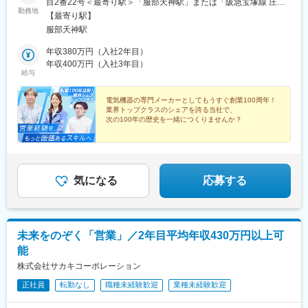
目2番22号＜最寄り駅＞「服部天神駅」または「阪急宝塚線 庄内
勤務地
駅」より徒歩で20分※担当エリアのお客様先への出張あり（月1回
【最寄り駅】
程度／1～2泊程度）※受動喫煙対策：屋内禁煙
服部天神駅
年収380万円（入社2年目）
年収400万円（入社3年目）
給与
電気機器の専門メーカーとしてもうすぐ創業100周年！
業界トップクラスのシェアを誇る当社で、
次の100年の歴史を一緒につくりませんか？
★業界未経験OK！先輩もみんな異業界出身
★飛び込み・テレアポ一切なし
★土日祝休み／残業ほぼなし
気になる
応募する
未来をのぞく「営業」／2年目平均年収430万円以上可
能
株式会社サカキコーポレーション
正社員
転勤なし
職種未経験歓迎
業種未経験歓迎