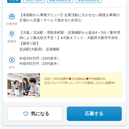
正社員
5名以上採用
職種未経験歓迎
業種未経験歓迎
【未経験から事務デビュー】企業活動に欠かせない調達を事務の
立場から支援！チームで進めるため安心
仕事内容
【大阪／北浜駅・堺筋本町駅・淀屋橋駅から徒歩4～5分／案件増
加により拠点拡大予定！】●大阪オフィス：大阪府大阪市中央区平
勤務地
野町2-3-7 アーバンエース北浜ビル・大阪市営地下鉄堺筋線 「北
【最寄り駅】
浜駅」「堺筋本町駅」徒歩4分・大阪市営地下鉄御堂筋線 「淀屋
北浜駅(大阪府)、淀屋橋駅
橋駅」徒歩5分※受動喫煙対策：各拠点共に屋内全面禁煙（変更の
範囲）当社関連勤務地※将来的にはキャリア形成の一環として、本
年収350万円（20代前半）
人の希望・適性に応じて他拠点での勤務の可能性があります
年収450万円（20代後半）
給与
20代～30代活躍中◆土日祝休み◆平均残業10h
日立グループで培ったノウハウを吸収しながら活躍OK
気になる
応募する