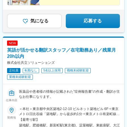
の一環として、本人の希望・適性に応じて他拠点での勤務の可能
性があります
気になる
応募する
NEW
英語が活かせる翻訳スタッフ／在宅勤務あり／残業月
20h以内
株式会社共立ソリューションズ
正社員
転勤なし
5名以上採用
職種未経験歓迎
業種未経験歓迎
医薬品や患者様の情報が記載された”症例報告書”の作成・翻訳が主
なお仕事になります。
仕事内容
＜本社＞東京都中央区築地2-12-10 ビルネット築地ビル 6F⇒東京
メトロ日比谷線「築地駅」から徒歩約1分⇒東京メトロ有楽町線
勤務地
「新富町駅」から徒歩4分 ⇒各線「東銀座駅」から徒歩6分⇒都営
【最寄り駅】
地下鉄大江戸線「築地市場駅」から徒歩7分＜大阪＞大阪府大阪市
築地駅、肥後橋駅、新富町駅(東京都)、淀屋橋駅、東銀座駅、大江