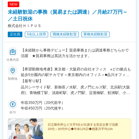
NEW
未経験歓迎の事務（貿易または調達）／月給27万円～
／土日祝休
株式会社ＨＩＰＵＳ
正社員
5名以上採用
職種未経験歓迎
業種未経験歓迎
【未経験から事務デビュー】貿易事務または調達事務どちらかで
活躍 ★貿易事務は英語力を活かせます。
仕事内容
【希望勤務地考慮】東京都・大阪府の自社オフィス ※どの拠点も
徒歩5分圏内の駅チカです＜東京都内のオフィス＞■品川オフィ
勤務地
ス：東京都品川区東品川4-12-4 品川シーサイドパークタワー
【最寄り駅】
22F・「品川シーサイド駅」徒歩5分・「青物横丁駅」徒歩10分■
品川シーサイド駅、新御茶ノ水駅、虎ノ門ヒルズ駅、北浜駅(大阪
御茶ノ水オフィス：東京都千代田区神田淡路町2-101 ワテラスタ
府)、青物横丁駅、淡路町駅、虎ノ門駅、淀屋橋駅、鮫洲駅、小川
ワー・「新御茶ノ水駅」徒歩2分・「御茶ノ水駅」徒歩3分・「淡
町駅(東京都)、内幸町駅
路町駅」徒歩2分■虎ノ門オフィス：東京都港区虎ノ門1-17-1 虎ノ
年収350万円（20代前半）
門ヒルズビジネスタワー・「虎ノ門ヒルズ駅」直結・「虎ノ門
年収450万円（20代後半）
給与
駅」B2・B3・B4出口・「霞ヶ関駅」A12出口・「内幸町駅」A3
出口＜大阪府内のオフィス＞■大阪オフィス：大阪府大阪市中央区
平野町2-3-7 アーバンエース北浜ビル・「北浜駅」「堺筋本町駅」
日立製作所など大手5社が出資する安定企業で活躍
20代～30代中心◆年休125日◆残業月平均10h
徒歩4分・「淀屋橋駅」徒歩5分※受動喫煙対策：各拠点共に屋内
全面禁煙（変更の範囲）当社関連勤務地※将来的にはキャリア形成