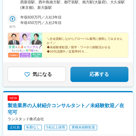
阪市淀川区西中島4-6-4 トムボーイビル└アクセス：大阪メトロ
西新宿駅、西中島南方駅、都庁前駅、南方駅(大阪府)、大久保駅
御堂筋線「西中島南方駅」徒歩2分
(東京都)、新大阪駅
年収600万円／入社3年目
年収450万円／入社2年目
給与
＼社会貢献しながらグローバル雇用に挑戦してみません
か？／
◆未経験者歓迎／留学・ワーホリ経験活かせる
◆20代活躍中／定着率95％
◆海外研修チャンスも／座学研修＋OJT研修
◆年休120日／土日祝休み／転勤なし
◆一人暮らし支援金＋住宅手当
気になる
応募する
NEW
製造業界の人材紹介コンサルタント／未経験歓迎／在
宅可
ランスタッド株式会社
正社員
転勤なし
5名以上採用
業種未経験歓迎