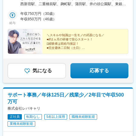
など【東海】愛知【関西】大阪【九州】福岡▼本社東京都品川区
西新宿駅、二重橋前駅、麹町駅、蒲田駅、井の頭公園駅、東銀座
東品川2-1-11 ハーバープレミアムビル5階
駅、日暮里駅(舎人ライナー)、都電雑司ケ谷駅、平井駅(東京都)、
年収750万円（30歳）
船堀駅、押上駅、木場駅(東京都)、清澄白河駅、有楽町駅、豊洲
年収850万円（46歳）
駅、南砂町駅、綾瀬駅、三田駅(東京都)、森下駅(東京都)、高輪台
給与
駅、新木場駅、北千住駅、大崎駅、国分寺駅、東京ビッグサイト
駅、亀戸駅、テレコムセンター駅、六本木駅、田町駅(東京都)、白
＼スキルや知識は一生モノの武器になる／
金高輪駅、高輪ゲートウェイ駅、神谷町駅、外苑前駅、国立駅、
■約1ヵ月の研修で安心スタート！
南新宿駅、初台駅、千駄ケ谷駅、曙橋駅、国立競技場駅、四谷三
□経験者は前給与保証！
丁目駅、西荻窪駅、富士見ケ丘駅、荻窪駅、神保町駅、淡路町
■完全週休二日制（土日）
□残業ほとんどなし
駅、秋葉原駅、市ケ谷駅、九段下駅、上野御徒町駅、昭和島駅、
■資格手当もあり！
新整備場駅、池上駅、大鳥居駅、糀谷駅、八丁堀駅(東京都)、町田
□働きやすい環境で定着率高！
駅、日本橋駅(東京都)、築地市場駅、水天宮前駅、新富町駅(東京
都)、天王洲アイル駅、勝どき駅、京橋駅(東京都)、新中野駅、豊
気になる
応募する
田駅、京王八王子駅、目黒駅、武蔵五日市駅、西台駅、本蓮沼
駅、浮間舟渡駅、大崎広小路駅、大森海岸駅、青物横丁駅、武蔵
境駅、三鷹駅、吉祥寺駅、本郷三丁目駅、湯島駅、飯田橋駅、鬼
子母神前駅、向原駅(東京都)、池袋駅、志茂駅、両国駅、東京駅、
サポート事務／年休125日／残業少／2年目で年収500
錦糸町駅、大手町駅(東京都)、池尻大橋駅、高松駅(東京都)、新橋
万可
駅、東武練馬駅、新横浜駅、横浜駅、桜木町駅、二俣新町駅、松
戸新田駅、松飛台駅、スポーツセンター駅、みつわ台駅、蘇我
株式会社レバキャリ
駅、海浜幕張駅、誉田駅、前原駅、船橋日大前駅、柏駅、柏の葉
正社員
転勤なし
5名以上採用
職種未経験歓迎
キャンパス駅、新千葉駅、京成稲毛駅、新八柱駅、大宮駅(埼玉
業種未経験歓迎
県)、南浦和駅、さいたま新都心駅、北浦和駅、浦和駅、和光市
駅、川口元郷駅、西川口駅、東川口駅、朝霞駅、東宮原駅、新越
谷駅、川越駅、蕨駅、志木駅、所沢駅、草加駅、上尾駅、大阪難