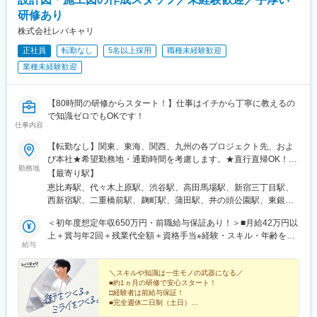
錦糸町駅、大手町駅(東京都)、池尻大橋駅、高松駅(東京都)、新橋
駅、弁天町駅、西九条駅、千里中央駅(北大阪急行)、茨木駅、北新
研修あり
駅、東武練馬駅、新横浜駅、横浜駅、桜木町駅、二俣新町駅、松
地駅、名鉄名古屋駅、近鉄名古屋駅、豊橋駅、刈谷駅、赤池駅(愛
戸新田駅、松飛台駅、スポーツセンター駅、みつわ台駅、蘇我
株式会社レバキャリ
知県)、星ケ丘駅(愛知県)、高蔵寺駅、博多駅、天神駅、小倉駅(福
駅、海浜幕張駅、誉田駅、前原駅、船橋日大前駅、柏駅、柏の葉
岡県)、福岡空港駅(鉄道)、姪浜駅、西新駅、天神南駅、大橋駅(福
正社員
転勤なし
5名以上採用
職種未経験歓迎
キャンパス駅、新千葉駅、京成稲毛駅、新八柱駅、大宮駅(埼玉
岡県)、中洲川端駅、千早駅、青井駅、北参道駅、浜松町駅、西日
業種未経験歓迎
県)、南浦和駅、さいたま新都心駅、北浦和駅、浦和駅、和光市
暮里駅(舎人ライナー)、祐天寺駅、江古田駅、二子新地駅、阿倍野
駅、川口元郷駅、西川口駅、東川口駅、朝霞駅、東宮原駅、新越
駅(地下鉄)、鴫野駅、西中島南方駅、丸の内駅(愛知県)、小田井
谷駅、川越駅、蕨駅、志木駅、所沢駅、草加駅、上尾駅、大阪難
駅、上前津駅、東別院駅、新今宮駅前駅、なかもず駅、千鳥橋
【80時間の研修からスタート！】仕事はイチから丁寧に教えるの
波駅、淀屋橋駅、渡辺橋駅、長居駅(阪和線)、沢ノ町駅、我孫子町
駅、千里中央駅(大阪モノレール)、新豊橋駅、祇園駅(福岡県)、西
で知識ゼロでもOKです！
駅、平林駅(大阪府)、中ふ頭駅、ポートタウン東駅、トレードセン
仕事内容
鉄福岡駅、渡辺通駅、櫛田神社前駅、西鉄千早駅、竹橋駅、御成
ター前駅、西大橋駅、肥後橋駅、阿波座駅、北浜駅(大阪府)、なん
門駅、新桜台駅、梅田駅(地下鉄)、蒲生四丁目駅、天王寺駅前駅、
ば駅(南海線)、天満橋駅、長堀橋駅、谷町六丁目駅、谷町四丁目
【転勤なし】関東、東海、関西、九州の各プロジェクト先、およ
動物園前駅、白鷺駅、駅前駅、薬院駅、呉服町駅(福岡県)、香椎宮
駅、大阪ビジネスパーク駅、心斎橋駅、松屋町駅、堺筋本町駅、
び本社★希望勤務地・通勤時間を考慮します。★直行直帰OK！
前駅
勤務地
門真南駅、横堤駅、矢田駅(大阪府)、東部市場前駅、今川駅(大阪
★U・Iターン歓迎！住宅手当あり★全国出張が可能な方には充実
【最寄り駅】
府)、出戸駅、中津駅(大阪府・阪急線)、なにわ橋駅、天満駅、中
手当あり◎▼プロジェクト先【関東】東京、埼玉、千葉、神奈川
恵比寿駅、代々木上原駅、渋谷駅、高田馬場駅、新宿三丁目駅、
津駅(地下鉄)、中崎町駅、扇町駅(大阪府)、西梅田駅、大阪梅田駅
など【東海】愛知【関西】大阪【九州】福岡▼本社東京都品川区
西新宿駅、二重橋前駅、麹町駅、蒲田駅、井の頭公園駅、東銀座
(阪神線)、中村公園駅、矢場町駅、いりなか駅、瑞穂区役所駅、日
東品川2-1-11 ハーバープレミアムビル5階
駅、日暮里駅(舎人ライナー)、都電雑司ケ谷駅、平井駅(東京都)、
比野駅(名古屋市営)、伏屋駅、稲永駅、笠寺駅、左京山駅、上社
＜初年度想定年収650万円・前職給与保証あり！＞■月給42万円以
船堀駅、押上駅、木場駅(東京都)、清澄白河駅、有楽町駅、豊洲
駅、武蔵小杉駅、中野駅(東京都)、大門駅(東京都)、西日暮里駅、
上＋賞与年2回＋残業代全額＋資格手当※経験・スキル・年齢を考
駅、南砂町駅、三田駅(東京都)、森下駅(東京都)、高輪台駅、新木
給与
五反田駅、中目黒駅、泉岳寺駅、立川駅、小竹向原駅、二子玉川
慮し、優遇します。※残業代は1分単位で全額支給します。※前職
場駅、北千住駅、大崎駅、国分寺駅、東京ビッグサイト駅、亀戸
駅、四ツ谷駅、あざみ野駅、湘南台駅、日吉駅(神奈川県)、溝の口
給与保証について：年齢、経験、能力、適性を考慮して、支給額
駅、テレコムセンター駅、六本木駅、田町駅(東京都)、白金高輪
駅、藤沢本町駅、長津田駅、登戸駅、戸塚駅、海老名駅(相模線)、
を決定します。＼資格取得により収入アップ！／1級、2級施工管
＼スキルや知識は一生モノの武器になる／
駅、高輪ゲートウェイ駅、神谷町駅、外苑前駅、国立駅、南新宿
■約1ヵ月の研修で安心スタート！
大和駅(神奈川県)、菊名駅、大船駅、橋本駅(神奈川県)、上大岡
理技士、施工管理技士補の資格取得者には別途資格手当を支給し
駅、初台駅、千駄ケ谷駅、曙橋駅、国立競技場駅、四谷三丁目
□経験者は前給与保証！
駅、中央林間駅、センター南駅、川崎駅、幕張本郷駅、稲毛駅、
ます。2級施工管理技士補：3万円2級施工管理技士 ：4万円1級施
駅、西荻窪駅、富士見ケ丘駅、荻窪駅、神保町駅、淡路町駅、市
■完全週休二日制（土日）
千葉駅、新松戸駅、浦安駅(千葉県)、北習志野駅、京成船橋駅、京
工管理技士補：5万円1級施工管理技士 ：6万円■未経験者は、月給
□残業ほとんどなし
ケ谷駅、九段下駅、上野御徒町駅、昭和島駅、新整備場駅、池上