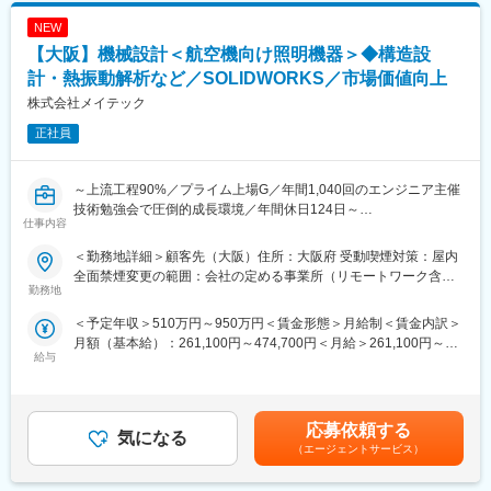
NEW
【大阪】機械設計＜航空機向け照明機器＞◆構造設
計・熱振動解析など／SOLIDWORKS／市場価値向上
株式会社メイテック
正社員
～上流工程90%／プライム上場G／年間1,040回のエンジニア主催
技術勉強会で圧倒的成長環境／年間休日124日～
仕事内容
■業務内容：
＜勤務地詳細＞顧客先（大阪）住所：大阪府 受動喫煙対策：屋内
◇照明製品の構造設計
全面禁煙変更の範囲：会社の定める事業所（リモートワーク含
◇量産部品設計
勤務地
む）
◇図面資料作成
＜予定年収＞510万円～950万円＜賃金形態＞月給制＜賃金内訳＞
◇熱振動解析
月額（基本給）：261,100円～474,700円＜月給＞261,100円～
給与
474,700円＜昇給有無＞有＜残業手当＞有＜給与補足＞■賞与：年
■製品：
2回（6・12月）賃金はあくまでも目安の金額であり、選考を通じ
航空機向け照明機器
て上下する可能性があります。月給(月額)は固定手当を含めた表記
です。
■ツール／開発環境：
応募依頼する
気になる
SOLIDWORKS
（エージェントサービス）
■組織構成：