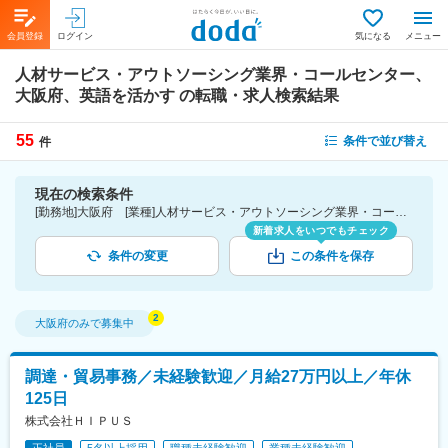
会員登録
ログイン
気になる
メニュー
人材サービス・アウトソーシング業界・コールセンター、
大阪府、英語を活かす
の転職・求人検索結果
55
条件で並び替え
件
現在の検索条件
[勤務地]大阪府 [業種]人材サービス・アウトソーシング業界・コールセンター [詳細条件](語学)英語を活かす
新着求人をいつでもチェック
条件の変更
この条件を保存
大阪府
のみで募集中
調達・貿易事務／未経験歓迎／月給27万円以上／年休
125日
株式会社ＨＩＰＵＳ