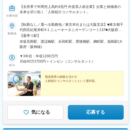
【全世界で年間売上高約4兆円 外資系人材企業】企業と候補者の
未来を切り拓く「人材紹介コンサルタント」
仕事内容
【転勤なし／選べる勤務地／東京本社または大阪支店】■東京都千
代田区紀尾井町4-1 ニューオータニガーデンコート21F■大阪府大
勤務地
阪市北区堂島浜2-2-28 堂島アクシスビル4階※基本的に転居を伴
【最寄り駅】
う社命転勤はありません※受動喫煙対策：あり
赤坂見附駅、渡辺橋駅、永田町駅、肥後橋駅、麹町駅、福島駅(大
阪府・阪神線)
▼3年目：年収1200万円
月給40万3700円＋インセン（コンサルタント）
給与
製造業界の経験を活かす
人材紹介コンサルタントという選択肢。
気になる
応募する