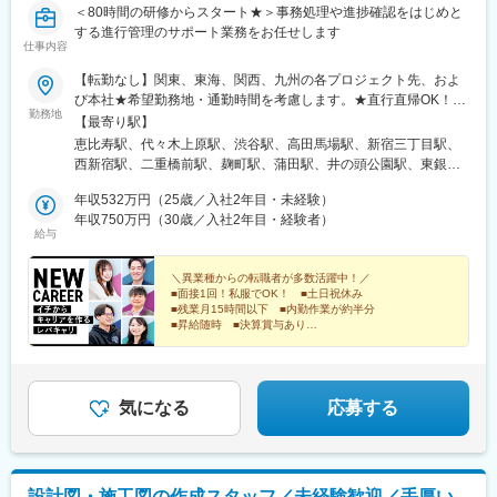
＜80時間の研修からスタート★＞事務処理や進捗確認をはじめと
波駅、淀屋橋駅、渡辺橋駅、長居駅(阪和線)、沢ノ町駅、我孫子町
する進行管理のサポート業務をお任せします
駅、平林駅(大阪府)、中ふ頭駅、ポートタウン東駅、トレードセン
仕事内容
ター前駅、西大橋駅、肥後橋駅、阿波座駅、北浜駅(大阪府)、なん
ば駅(南海線)、天満橋駅、長堀橋駅、谷町六丁目駅、谷町四丁目
【転勤なし】関東、東海、関西、九州の各プロジェクト先、およ
駅、大阪ビジネスパーク駅、心斎橋駅、松屋町駅、堺筋本町駅、
び本社★希望勤務地・通勤時間を考慮します。★直行直帰OK！
勤務地
門真南駅、横堤駅、矢田駅(大阪府)、東部市場前駅、今川駅(大阪
★U・Iターン歓迎！住宅手当あり★全国出張が可能な方には充実
【最寄り駅】
府)、出戸駅、中津駅(大阪府・阪急線)、なにわ橋駅、天満駅、中
手当あり◎▼プロジェクト先【関東】東京、埼玉、千葉、神奈川
恵比寿駅、代々木上原駅、渋谷駅、高田馬場駅、新宿三丁目駅、
津駅(地下鉄)、中崎町駅、扇町駅(大阪府)、西梅田駅、大阪梅田駅
など【東海】愛知【関西】大阪【九州】福岡▼本社東京都品川区
西新宿駅、二重橋前駅、麹町駅、蒲田駅、井の頭公園駅、東銀座
(阪神線)、中村公園駅、矢場町駅、いりなか駅、瑞穂区役所駅、日
東品川2-1-11 ハーバープレミアムビル5階
駅、日暮里駅(舎人ライナー)、都電雑司ケ谷駅、平井駅(東京都)、
比野駅(名古屋市営)、伏屋駅、稲永駅、笠寺駅、左京山駅、上社
年収532万円（25歳／入社2年目・未経験）
船堀駅、押上駅、木場駅(東京都)、清澄白河駅、有楽町駅、豊洲
駅、武蔵小杉駅、中野駅(東京都)、大門駅(東京都)、西日暮里駅、
年収750万円（30歳／入社2年目・経験者）
駅、南砂町駅、綾瀬駅、三田駅(東京都)、森下駅(東京都)、高輪台
給与
五反田駅、中目黒駅、泉岳寺駅、立川駅、小竹向原駅、二子玉川
駅、新木場駅、北千住駅、大崎駅、国分寺駅、東京ビッグサイト
駅、四ツ谷駅、あざみ野駅、湘南台駅、日吉駅(神奈川県)、溝の口
駅、亀戸駅、テレコムセンター駅、六本木駅、田町駅(東京都)、白
駅、藤沢本町駅、長津田駅、登戸駅、戸塚駅、海老名駅(相模線)、
＼異業種からの転職者が多数活躍中！／
金高輪駅、高輪ゲートウェイ駅、神谷町駅、外苑前駅、国立駅、
■面接1回！私服でOK！ ■土日祝休み
大和駅(神奈川県)、菊名駅、大船駅、橋本駅(神奈川県)、上大岡
南新宿駅、初台駅、千駄ケ谷駅、曙橋駅、国立競技場駅、四谷三
■残業月15時間以下 ■内勤作業が約半分
駅、中央林間駅、センター南駅、川崎駅、幕張本郷駅、稲毛駅、
丁目駅、西荻窪駅、富士見ケ丘駅、荻窪駅、神保町駅、淡路町
■昇給随時 ■決算賞与あり
千葉駅、新松戸駅、浦安駅(千葉県)、北習志野駅、京成船橋駅、京
■ワークライフバランス抜群の環境
駅、秋葉原駅、市ケ谷駅、九段下駅、上野御徒町駅、昭和島駅、
成津田沼駅、新浦安駅、新鎌ケ谷駅、市川駅、舞浜駅、初石駅、
新整備場駅、池上駅、大鳥居駅、糀谷駅、八丁堀駅(東京都)、町田
★経験者は優遇！前給保証します！
南流山駅、本八幡駅(都営線)、船橋駅、西船橋駅、久喜駅、川口
駅、日本橋駅(東京都)、築地市場駅、水天宮前駅、新富町駅(東京
駅、南越谷駅、天下茶屋駅、千種駅、伏見駅(愛知県)、栄駅(愛知
都)、天王洲アイル駅、勝どき駅、京橋駅(東京都)、新中野駅、豊
気になる
応募する
県)、東梅田駅、阿倍野駅(阪堺線)、今宮戎駅、鶴橋駅、京橋駅(大
田駅、京王八王子駅、目黒駅、武蔵五日市駅、西台駅、本蓮沼
阪府)、南方駅(大阪府)、上小田井駅、上飯田駅、鶴舞駅、藤が丘
駅、浮間舟渡駅、大崎広小路駅、大森海岸駅、青物横丁駅、武蔵
駅(愛知県)、金山駅(愛知県)、国際センター駅、谷津駅、流山おお
境駅、三鷹駅、吉祥寺駅、本郷三丁目駅、湯島駅、飯田橋駅、鬼
たかの森駅、藤沢駅、大阪駅、なんば駅(地下鉄)、天王寺駅、新大
子母神前駅、向原駅(東京都)、池袋駅、志茂駅、両国駅、東京駅、
設計図・施工図の作成スタッフ／未経験歓迎／手厚い
阪駅、新今宮駅、本町駅、大阪阿部野橋駅、中百舌鳥駅、江坂