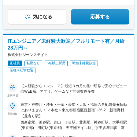
成津田沼駅、新浦安駅、新鎌ケ谷駅、市川駅、舞浜駅、初石駅、
■資格手当もあり！
23万円～（別途残業代全額支給）★月収例30万円（内訳：月給23
駅、大鳥居駅、糀谷駅、八丁堀駅(東京都)、日本橋駅(東京都)、築
□働きやすい環境で定着率高！
南流山駅、本八幡駅(都営線)、船橋駅、西船橋駅、久喜駅、川口
万円＋賞与2回分＋残業代20時間分）＼未経験からスタートし、
地市場駅、水天宮前駅、新富町駅(東京都)、勝どき駅、京橋駅(東
駅、南越谷駅、天下茶屋駅、千種駅、伏見駅(愛知県)、栄駅(愛知
入社1年で年収532万円を実現した先輩も◎／昇給や技術手当、資
京都)、新中野駅、豊田駅、京王八王子駅、武蔵五日市駅、西台
気になる
応募する
県)、東梅田駅、阿倍野駅(阪堺線)、今宮戎駅、鶴橋駅、京橋駅(大
格手当もあるため、2年目で月給33万円、3年目で35.5万円を叶え
駅、本蓮沼駅、浮間舟渡駅、大崎広小路駅、大森海岸駅、青物横
阪府)、南方駅(大阪府)、上小田井駅、上飯田駅、鶴舞駅、藤が丘
た社員も！資格を取らない場合も、毎年1万円程度の昇給が見込め
丁駅、武蔵境駅、三鷹駅、吉祥寺駅、本郷三丁目駅、湯島駅、飯
駅(愛知県)、金山駅(愛知県)、国際センター駅、谷津駅、流山おお
るのでご安心ください。
田橋駅、鬼子母神前駅、向原駅(東京都)、池袋駅、志茂駅、両国
たかの森駅、藤沢駅、大阪駅、なんば駅(地下鉄)、天王寺駅、新大
駅、錦糸町駅、池尻大橋駅、高松駅(東京都)、東武練馬駅、新横浜
ITエンジニア／未経験大歓迎／フルリモート有／月給
阪駅、新今宮駅、本町駅、大阪阿部野橋駅、中百舌鳥駅、江坂
駅、横浜駅、桜木町駅、二俣新町駅、松戸新田駅、松飛台駅、ス
駅、弁天町駅、西九条駅、千里中央駅(北大阪急行)、茨木駅、北新
28万円～
ポーツセンター駅、みつわ台駅、蘇我駅、海浜幕張駅、誉田駅、
地駅、名鉄名古屋駅、近鉄名古屋駅、豊橋駅、刈谷駅、赤池駅(愛
前原駅、船橋日大前駅、柏駅、柏の葉キャンパス駅、新千葉駅、
株式会社ジーンステイト
知県)、星ケ丘駅(愛知県)、高蔵寺駅、博多駅、天神駅、小倉駅(福
京成稲毛駅、新八柱駅、大宮駅(埼玉県)、南浦和駅、さいたま新都
岡県)、福岡空港駅(鉄道)、姪浜駅、西新駅、天神南駅、大橋駅(福
正社員
転勤なし
5名以上採用
職種未経験歓迎
心駅、北浦和駅、浦和駅、和光市駅、川口元郷駅、西川口駅、東
岡県)、中洲川端駅、千早駅、青井駅、北参道駅、浜松町駅、西日
業種未経験歓迎
川口駅、朝霞駅、東宮原駅、新越谷駅、川越駅、蕨駅、志木駅、
暮里駅(舎人ライナー)、祐天寺駅、江古田駅、二子新地駅、阿倍野
所沢駅、草加駅、上尾駅、大阪難波駅、淀屋橋駅、渡辺橋駅、長
駅(地下鉄)、鴫野駅、西中島南方駅、丸の内駅(愛知県)、小田井
居駅(阪和線)、沢ノ町駅、我孫子町駅、平林駅(大阪府)、中ふ頭
駅、上前津駅、東別院駅、新今宮駅前駅、なかもず駅、千鳥橋
【未経験からエンジニア】最短３カ月の集中研修で安心デビュー
駅、ポートタウン東駅、トレードセンター前駅、西大橋駅、肥後
駅、千里中央駅(大阪モノレール)、新豊橋駅、祇園駅(福岡県)、西
◎WEB系、アプリ、ゲームなど開発案件多数
橋駅、阿波座駅、北浜駅(大阪府)、なんば駅(南海線)、天満橋駅、
仕事内容
鉄福岡駅、渡辺通駅、櫛田神社前駅、西鉄千早駅、竹橋駅、御成
長堀橋駅、谷町六丁目駅、谷町四丁目駅、大阪ビジネスパーク
門駅、新桜台駅、梅田駅(地下鉄)、蒲生四丁目駅、天王寺駅前駅、
駅、心斎橋駅、松屋町駅、堺筋本町駅、門真南駅、横堤駅、矢田
東京・神奈川・埼玉・千葉・愛知・大阪・福岡の各配属先★転勤
動物園前駅、白鷺駅、駅前駅、薬院駅、呉服町駅(福岡県)、香椎宮
駅(大阪府)、東部市場前駅、今川駅(大阪府)、出戸駅、中津駅(大阪
はありません！ ＜本社＞東京都新宿区西新宿1-26-2 新宿野村ビ
前駅
勤務地
府・阪急線)、なにわ橋駅、天満駅、中津駅(地下鉄)、中崎町駅、
ル39階 ＜愛知＞名古屋市中村区名駅1丁目1-1 JPタワー名古屋21
【最寄り駅】
扇町駅(大阪府)、西梅田駅、大阪梅田駅(阪神線)、中村公園駅、矢
階 ＜大阪＞大阪市淀川区宮原1丁目1-1 新大阪阪急ビル3階 ＜福岡
西新宿駅、渋谷駅、青山一丁目駅、豊洲駅、神谷町駅、大手町駅
場町駅、いりなか駅、瑞穂区役所駅、日比野駅(名古屋市営)、伏屋
＞福岡市博多区博多駅中央街8-1 JRJP博多ビル3階 ★配属先につ
(東京都)、田町駅(東京都)、天王洲アイル駅、京王多摩川駅、茗荷
駅、稲永駅、笠寺駅、左京山駅、上社駅、武蔵小杉駅、目黒駅、
いて研修後は担当店舗への配属となります。あなたの適性やお住
谷駅、新大塚駅、麹町駅、桜田門駅、三軒茶屋駅、川崎駅、東新
秋葉原駅、新橋駅、東京駅、町田駅、綾瀬駅、大手町駅(東京都)、