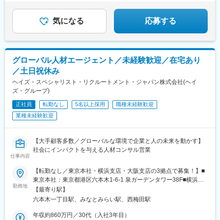
気になる
応募する
グローバル人材エージェント／未経験歓迎／在宅あり
／土日祝休み
ヘイズ・スペシャリスト・リクルートメント・ジャパン株式会社(ヘイ
ズ・グループ)
正社員
転勤なし
5名以上採用
職種未経験歓迎
業種未経験歓迎
【大手顧客多数／グローバルな環境で企業と人の未来を動かす】
社会にインパクトを与える人材コンサル営業
仕事内容
【転勤なし／東京本社・横浜支店・大阪支店の3拠点で募集！】■
東京本社：東京都港区六本木1-6-1 泉ガーデンタワー38F■横浜支
勤務地
店：神奈川県横浜市西区みなとみらい2-3-1 クイーンズタワーA
【最寄り駅】
4F■大阪支店：大阪府大阪市北区梅田2-2-2 ヒルトンプラザウエス
六本木一丁目駅、みなとみらい駅、西梅田駅
ト・オフィスタワー11F◎アクセス……＜東京本社＞東京メトロ
南北線 「六本木一丁目駅」 直結東京メトロ 各線 「溜池山王駅」
年収約860万円／30代（入社3年目）