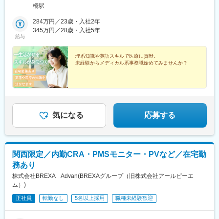
中央区北浜4-7-28 住友ビルディング 第2号館 7F＜勤務地＞東京
橋駅
⇒「飯田橋駅」「浜松町駅」付近の拠点のうち、いずれかの配属
となります。大阪 ⇒「堺筋本町駅」「北浜駅」★転勤はありませ
284万円／23歳・入社2年
ん。東京都、大阪府
345万円／28歳・入社5年
給与
理系知識や英語スキルで医療に貢献。
未経験からメディカル系事務職始めてみませんか？
気になる
応募する
関西限定／内勤CRA・PMSモニター・PVなど／在宅勤
務あり
株式会社BREXA Advan(BREXAグループ（旧株式会社アールピーエ
ム）)
正社員
転勤なし
5名以上採用
職種未経験歓迎