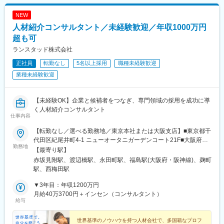
・当社エンジニア在籍数：4名（EL3名、ME1名）
NEW
■得られる経験：
人材紹介コンサルタント／未経験歓迎／年収1000万円
◇照明機器の経験により民生品や光学設計にキャリアの幅が広が
超も可
るほか、航空機の安全規格を習得できるため、自動車業界など高
ランスタッド株式会社
い安全性能が求められる業界への配属ができる可能性がございま
す。
正社員
転勤なし
5名以上採用
職種未経験歓迎
◇開発の最前線で、マネージャーではなく技術者として活躍し続
業種未経験歓迎
けることができます。
■魅力：
【未経験OK】企業と候補者をつなぎ、専門領域の採用を成功に導
◎エンジニアとしての市場価値向上が年収に直結する評価制度
く人材紹介コンサルタント
（年収1,000万円超えの現役エンジニアも在籍）
仕事内容
◎年間1,040回のエンジニア主催技術勉強会で圧倒的成長環境
【転勤なし／選べる勤務地／東京本社または大阪支店】■東京都千
◎業界や職種を超えたメイテックの仲間とつながり自主勉強会も
代田区紀尾井町4-1 ニューオータニガーデンコート21F■大阪府大
含め技術力を研鑽可能
勤務地
阪市北区堂島浜2-2-28 堂島アクシスビル4階※基本的に転居を伴う
【最寄り駅】
◎最先端の技術情報を知る担当営業とともに身につけるべき技術
社命転勤はありません※受動喫煙対策：あり
や経験すべき業界を考え、キャリアを形成できる戦略的ローテー
赤坂見附駅、渡辺橋駅、永田町駅、福島駅(大阪府・阪神線)、麹町
ション制度
駅、西梅田駅
◎配属先メーカーの現場新入社員OJT・技術指導を担うほどの技
▼3年目：年収1200万円
術力への圧倒的信頼
月給40万3700円＋インセン（コンサルタント）
◎技術単価平均5,881円のハイレベルなPJTを担当可能
給与
◎上流工程PJTが約90%
世界基準のノウハウを持つ人材会社で、多国籍なプロフ
■主要取引先／敬称略：