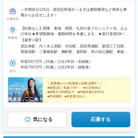
輪ゲートウェイ駅、岩本町駅、銀座一丁目駅、立川南駅、京王八
王子駅、府中本町駅、布田駅、東村山駅、狛江駅、中浦和駅、川
＜年間休日125日・原則定時退社＞まずは書類整理など簡単な事
口元郷駅、朝霞台駅、南越谷駅、京急川崎駅、新丸子駅、高津駅
務からお任せします！
仕事内容
(神奈川県)、高島町駅、海老名駅(相模線)、入谷駅(神奈川県)、大
阪梅田駅(阪神線)、大阪阿部野橋駅、大阪難波駅、大阪城北詰駅、
【転勤なし】関東、東海、関西、九州の各プロジェクト先、およ
西中島南方駅、堺筋本町駅、大小路駅、なかもず駅、ＪＲ河内永
び本社★希望勤務地・通勤時間を考慮します。★直行直帰OK！
和駅、河内花園駅、三宮駅(神戸新交通)、ハーバーランド駅、出屋
勤務地
★U・Iターン歓迎！住宅手当あり★全国出張が可能な方には充実
【最寄り駅】
敷駅、猪名寺駅、山陽明石駅、さくら夙川駅、九条駅(京都府)、丸
手当あり◎▼プロジェクト先【関東】東京、埼玉、千葉、神奈川
恵比寿駅、代々木上原駅、渋谷駅、高田馬場駅、新宿三丁目駅、
太町駅(京都市営)、三条京阪駅、京都河原町駅、元田中駅、桃山御
など【東海】愛知【関西】大阪【九州】福岡▼本社東京都品川区
西新宿駅、二重橋前駅、麹町駅、蒲田駅、井の頭公園駅、東銀座
陵前駅、京阪山科駅、三室戸駅、ケーブル八幡宮山上駅、赤坂駅
東品川2-1-11 ハーバープレミアムビル5階
駅、日暮里駅(舎人ライナー)、都電雑司ケ谷駅、平井駅(東京都)、
(東京都)、梅田駅(地下鉄)、東新宿駅、京橋駅(東京都)、御徒町
年収532万円（25歳／入社2年目・未経験）
船堀駅、押上駅、木場駅(東京都)、清澄白河駅、有楽町駅、豊洲
駅、泉岳寺駅、蒲生駅、武蔵溝ノ口駅、横浜駅、西梅田駅、天王
年収750万円（30歳／入社2年目・経験者）
駅、南砂町駅、綾瀬駅、三田駅(東京都)、森下駅(東京都)、高輪台
寺駅前駅、なんば駅(南海線)、大阪ビジネスパーク駅、南方駅(大
給与
駅、新木場駅、北千住駅、大崎駅、国分寺駅、東京ビッグサイト
阪府)、花田口駅、白鷺駅、河内永和駅、三宮駅(神戸市営)、高速
駅、亀戸駅、テレコムセンター駅、六本木駅、田町駅(東京都)、白
神戸駅、西新町駅、阪神国道駅、香櫨園駅、苦楽園口駅、東寺
＼異業種からの転職者が多数活躍中！／
金高輪駅、高輪ゲートウェイ駅、神谷町駅、外苑前駅、国立駅、
駅、二条城前駅、京都市役所前駅、五条駅(京都市営)、近鉄丹波橋
■面接1回！私服でOK！ ■土日祝休み
南新宿駅、初台駅、千駄ケ谷駅、曙橋駅、国立競技場駅、四谷三
駅、四宮駅、ケーブル八幡宮口駅
■残業月15時間以下 ■内勤作業が約半分
丁目駅、西荻窪駅、富士見ケ丘駅、荻窪駅、神保町駅、淡路町
■昇給随時 ■決算賞与あり
■ワークライフバランス抜群の環境
駅、秋葉原駅、市ケ谷駅、九段下駅、上野御徒町駅、昭和島駅、
新整備場駅、池上駅、大鳥居駅、糀谷駅、八丁堀駅(東京都)、町田
★経験者は優遇！前給保証します！
駅、日本橋駅(東京都)、築地市場駅、水天宮前駅、新富町駅(東京
都)、天王洲アイル駅、勝どき駅、京橋駅(東京都)、新中野駅、豊
気になる
応募する
田駅、京王八王子駅、目黒駅、武蔵五日市駅、西台駅、本蓮沼
駅、浮間舟渡駅、大崎広小路駅、大森海岸駅、青物横丁駅、武蔵
境駅、三鷹駅、吉祥寺駅、本郷三丁目駅、湯島駅、飯田橋駅、鬼