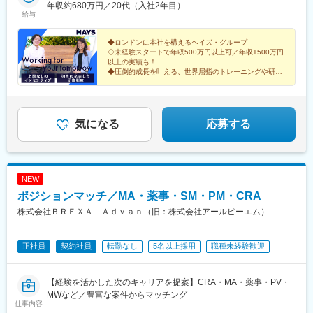
より約7分＜横浜支店＞みなとみらい線「みなとみらい駅」直結
年収約680万円／20代（入社2年目）
給与
JR ほか各線「桜木町駅」より約8分＜大阪支店＞四つ橋線「西梅
田駅」北改札口よりすぐ阪神「梅田駅」西改札口よりすぐ御堂筋
線「梅田駅」南改札口より約5分 JR「大阪駅」「北新地駅」より
◆ロンドンに本社を構えるヘイズ・グループ
◇未経験スタートで年収500万円以上可／年収1500万円
約2分 ※ご希望されない場合、転勤・転居はありません※U・Iター
以上の実績も！
ン歓迎※受動喫煙対策：オフィス内禁煙、屋外喫煙可能場所あり
◆圧倒的成長を叶える、世界屈指のトレーニングや研修
制度
◇ハイブリッド勤務有／フレックスタイム制
気になる
応募する
NEW
ポジションマッチ／MA・薬事・SM・PM・CRA
株式会社ＢＲＥＸＡ Ａｄｖａｎ（旧：株式会社アールピーエム）
正社員
契約社員
転勤なし
5名以上採用
職種未経験歓迎
【経験を活かした次のキャリアを提案】CRA・MA・薬事・PV・
MWなど／豊富な案件からマッチング
仕事内容