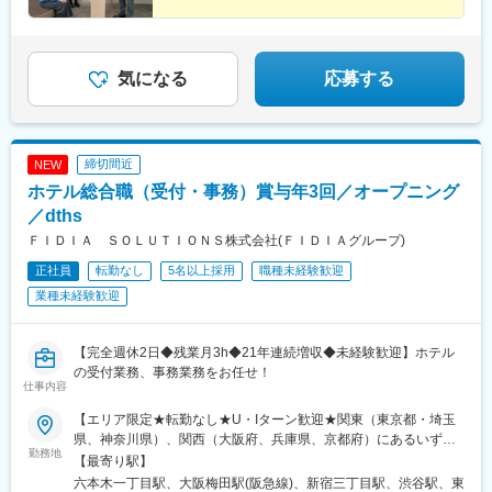
当通関士資格保有者に月1万円～3万円を支給します。通関業務に
携わっておらずとも、資格をお持ちの方は月1万円を支給します。
気になる
応募する
締切間近
NEW
ホテル総合職（受付・事務）賞与年3回／オープニング
／dths
ＦＩＤＩＡ ＳＯＬＵＴＩＯＮＳ株式会社(ＦＩＤＩＡグループ)
正社員
転勤なし
5名以上採用
職種未経験歓迎
業種未経験歓迎
【完全週休2日◆残業月3h◆21年連続増収◆未経験歓迎】ホテル
の受付業務、事務業務をお任せ！
仕事内容
【エリア限定★転勤なし★U・Iターン歓迎★関東（東京都・埼玉
県、神奈川県）、関西（大阪府、兵庫県、京都府）にあるいずれ
勤務地
かのホテル】◎100%希望拠点に配属！地域に根ざして働けます＜
【最寄り駅】
配属先一覧＞■関東東京都・埼玉県、神奈川県■関西大阪府、兵庫
六本木一丁目駅、大阪梅田駅(阪急線)、新宿三丁目駅、渋谷駅、東