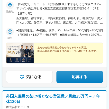
【転勤なし／リモート・時短勤務OK】東京もしくは大阪エリア※
アサイン先に準じる■東京支店東京都新宿区西新宿3-2-4 JRE西
勤務地
新宿テラス5F＜アクセス＞各線「新宿駅」南口より徒歩10分※地
【最寄り駅】
下道「0-1」出口より徒歩1分＜クライアント先／東京都内＞港
新大阪駅、都庁前駅、田町駅(東京都)、神谷町駅、御成門駅、虎ノ
区、千代田区、中央区、品川区、世田谷区、大田区、渋谷区、豊
門ヒルズ駅、汐留駅、芝浦ふ頭駅、東京駅、大手町駅(東京都)、築
島区、他■大阪本社大阪府大阪市淀川区宮原3-5-36新大阪トラスト
地駅、京橋駅(東京都)、日本橋駅(東京都)、大崎駅、二子玉川駅、
タワー19F＜アクセス＞「新大阪駅」より徒歩4分＜クライアント
■開発関連職、MA職種、薬事、PV、MW年俸：500万円～800万円
蒲田駅、千駄ケ谷駅、恵比寿駅、池袋駅、大阪駅、心斎橋駅、神
先／大阪府・兵庫県・京都府など＞大阪市北区、大阪市中央区、
（月収例：41.6万円～66.6万円）■職種未経験の方年俸：380万円
戸三宮駅(阪神)、渡辺橋駅、本町駅、打出駅、大阪ビジネスパーク
給与
大阪市淀川区、兵庫県神戸市、他※受動喫煙対策：あり（オフィス
～500万円（月収例：31.6万円～41.6万円）・年俸の1／12を毎月
駅、淀屋橋駅、貿易センター駅、守口市駅、平城山駅、長堀橋
内禁煙／アサイン先に準ずる）======POINT======★経験を活
支給いたします。・経験・スキル等を総合的に考慮の上、算定し
駅、南新宿駅、三田駅(東京都)、六本木一丁目駅、新橋駅、二重橋
かせる多彩なキャリアパス★キャリアチェンジ・ブランク復帰歓
ます。・残業代、交通費、出張日当は別途全額支給いたしま
あらゆる転職背景に合わせたキャリアを実現。
前駅、築地市場駅、宝町駅(東京都)、新富町駅(東京都)、三越前
医薬品業界のご経験を次のステップへ繋げていきます。
迎★リモート・時短勤務相談可★年間休日127日／残業月平均10
す。・年齢や定年による年収変動はありません。【年収例】経験
駅、大崎広小路駅、二子新地駅、京急蒲田駅、北参道駅、都電雑
時間程度★50代・60代の入社実績多数★嘱託社員制度あり★取引
や専門性を考慮し、ポジション・待遇を決定しています。・年収
司ケ谷駅、西梅田駅、東三国駅、中之島駅、阿波座駅、京橋駅(大
先300社超・案件120以上
525万円（CRA／30代前半）・年収550万円（MA／30代前半）・
阪府)、肥後橋駅、梅田駅(地下鉄)、土居駅(大阪府)、松屋町駅、新
年収650万円（薬事／40代前半）・年収410万円（内勤サポート・
宿駅、麻布十番駅、虎ノ門駅、竹橋駅、東銀座駅、銀座一丁目
職種未経験／20代後半）・年収660万円（薬事／60代・嘱託社員
駅、月島駅、茅場町駅、五反田駅、国立競技場駅、東池袋駅、大
入社）
阪梅田駅(阪神線)、四ツ橋駅、東淀川駅、三宮・花時計前駅、大阪
気になる
応募する
城公園駅、大江橋駅、太子橋今市駅
外国人雇用の架け橋となる営業職／月給25万円～／年
休120日
株式会社ヒーモリ