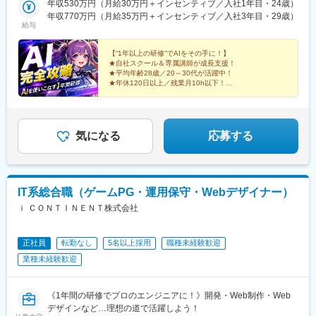
ビル9F【東京西新宿オフィス】東京都新宿区西新宿三丁目3-13 西
年収530万円（月給30万円＋インセンティブ／入社1年目・24歳）
秋葉原駅、目黒駅、蒲田駅、上野駅、代々木上原駅、町田駅、綾
五反田駅、中目黒駅、泉岳寺駅、立川駅、小竹向原駅、二子玉川
新宿水間ビル6F【横浜オフィス】神奈川県横浜市西区北幸2丁目
年収770万円（月給35万円＋インセンティブ／入社3年目・29歳）
瀬駅、大手町駅(東京都)、中野駅(東京都)、大門駅(東京都)、有楽
駅、四ツ谷駅、あざみ野駅、湘南台駅、日吉駅(神奈川県)、溝の口
給与
10-28 むつみビル3F【札幌オフィス】北海道札幌市北区北7条西4
町駅、武蔵小杉駅、日吉駅(神奈川県)、溝の口駅、川崎駅、藤沢
駅、藤沢本町駅、長津田駅、登戸駅、戸塚駅、海老名駅(相模線)、
丁目1番地1 トーカン札幌第一キャステール607【仙台オフィス】
駅、長津田駅、新横浜駅、登戸駅、戸塚駅、大宮駅(埼玉県)、和光
大和駅(神奈川県)、菊名駅、大船駅、橋本駅(神奈川県)、上大岡
宮城県仙台市青葉区本町1-5-28 カーニープレイス仙台駅前通
【“1年以上の研修”でAIをその手に！】
市駅、川越駅、浦和駅、朝霞台駅、川口駅、南越谷駅、新越谷
駅、中央林間駅、センター南駅、川崎駅、幕張本郷駅、稲毛駅、
★自社スクール＆専属講師が成長支援！
6F【名古屋オフィス】愛知県名古屋市中区栄5-26-39 GS栄ビル
駅、北朝霞駅、久喜駅、西船橋駅、柏駅、船橋駅、松戸駅、千葉
千葉駅、新松戸駅、浦安駅(千葉県)、北習志野駅、京成船橋駅、京
★平均年齢28歳／20～30代が活躍中！
3F【大阪オフィス】大阪府大阪市中央区南船場4-10-5 南船場
駅、津田沼駅、本八幡駅(総武線)、南流山駅、流山おおたかの森
★年休120日以上／残業月10h以下！
成津田沼駅、新浦安駅、新鎌ケ谷駅、市川駅、舞浜駅、初石駅、
SOHOビル7F【福岡オフィス】福岡県福岡市博多区博多駅前3-7-
駅、舞浜駅、仙台駅、泉中央駅、あおば通駅、長町駅、勾当台公
南流山駅、本八幡駅(都営線)、船橋駅、西船橋駅、久喜駅、川口
全国の同期と楽しみながら
35 博多ハイテックビル5F◎受動喫煙対策 ：あり／屋内全面禁煙
園駅、名取駅、北仙台駅、南仙台駅、長町南駅、麻生駅、北２４
駅、南越谷駅、天下茶屋駅、千種駅、伏見駅(愛知県)、栄駅(愛知
最先端のAI活用法を学び、
条駅、北３４条駅、元町駅(北海道)、西１８丁目駅、環状通東駅、
一生モノのスキルを手に入れよう！
県)、東梅田駅、阿倍野駅(阪堺線)、今宮戎駅、鶴橋駅、京橋駅(大
琴似駅(函館本線)、学園前駅(北海道)、豊平公園駅、西２８丁目
気になる
応募する
阪府)、南方駅(大阪府)、上小田井駅、上飯田駅、鶴舞駅、藤が丘
駅、福島駅(福島県)、郡山駅(福島県)、いわき駅、新白河駅、安積
駅(愛知県)、金山駅(愛知県)、国際センター駅、谷津駅、流山おお
永盛駅、金谷川駅、泉駅(常磐線)、会津若松駅、須賀川駅、湯本
たかの森駅、藤沢駅、大阪駅、なんば駅(地下鉄)、天王寺駅、新大
駅、近鉄名古屋駅、金山駅(愛知県)、栄駅(愛知県)、大曽根駅、伏
阪駅、新今宮駅、本町駅、大阪阿部野橋駅、中百舌鳥駅、江坂
見駅(愛知県)、刈谷駅、豊橋駅、千種駅、京都駅、京阪山科駅、竹
駅、弁天町駅、西九条駅、千里中央駅(北大阪急行)、茨木駅、北新
IT系総合職（ゲームPG・運用保守・Webデザイナー）
田駅(京都府)、烏丸駅、四条駅(京都市営)、京都河原町駅、丹波橋
地駅、名鉄名古屋駅、近鉄名古屋駅、豊橋駅、刈谷駅、赤池駅(愛
ｉ ＣＯＮＴＩＮＥＮＴ株式会社
駅、出町柳駅、烏丸御池駅、西院駅(阪急線)、梅田駅(地下鉄)、大
知県)、星ケ丘駅(愛知県)、高蔵寺駅、博多駅、天神駅、小倉駅(福
阪駅、天王寺駅、なんば駅(地下鉄)、京橋駅(大阪府)、新大阪駅、
岡県)、福岡空港駅(鉄道)、姪浜駅、西新駅、天神南駅、大橋駅(福
鶴橋駅、淀屋橋駅、新今宮駅、本町駅、天神駅、小倉駅(福岡県)、
岡県)、中洲川端駅、千早駅、青井駅、北参道駅、浜松町駅、西日
正社員
転勤なし
5名以上採用
職種未経験歓迎
中洲川端駅、姪浜駅、福岡空港駅(鉄道)、天神南駅、西新駅、大橋
暮里駅(舎人ライナー)、祐天寺駅、江古田駅、二子新地駅、阿倍野
業種未経験歓迎
駅(福岡県)、黒崎駅前駅、京王多摩センター駅、平沼橋駅、西１１
駅(地下鉄)、鴫野駅、西中島南方駅、丸の内駅(愛知県)、小田井
丁目駅、上前津駅、大阪上本町駅、櫛田神社前駅、新宿駅、東池
駅、上前津駅、東別院駅、新今宮駅前駅、なかもず駅、千鳥橋
袋駅、二重橋前駅、西早稲田駅、北品川駅、汐留駅、とうきょう
駅、千里中央駅(大阪モノレール)、新豊橋駅、祇園駅(福岡県)、西
《1年間の研修でプロのエンジニアに！》開発・Web制作・Web
スカイツリー駅、末広町駅(東京都)、蓮沼駅、稲荷町駅(東京都)、
鉄福岡駅、渡辺通駅、櫛田神社前駅、西鉄千早駅、竹橋駅、御成
デザインなど…理想の道で活躍しよう！
代々木八幡駅、浜松町駅、銀座駅、新高島駅、新丸子駅、武蔵溝
門駅、新桜台駅、梅田駅(地下鉄)、蒲生四丁目駅、天王寺駅前駅、