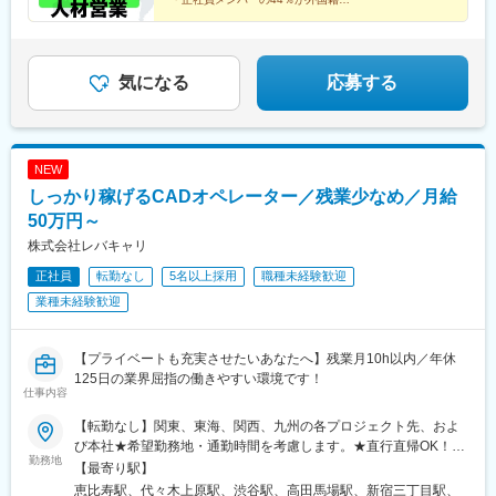
千葉駅、新松戸駅、浦安駅(千葉県)、北習志野駅、京成船橋駅、京
・社内公用語は日本語でOK
成津田沼駅、新浦安駅、新鎌ケ谷駅、市川駅、舞浜駅、初石駅、
・国籍を超えて新しい価値観と出会い、営業として自己
成長できる環境です！
南流山駅、本八幡駅(都営線)、船橋駅、西船橋駅、久喜駅、川口
駅、南越谷駅、天下茶屋駅、千種駅、伏見駅(愛知県)、栄駅(愛知
気になる
応募する
県)、東梅田駅、阿倍野駅(阪堺線)、今宮戎駅、鶴橋駅、京橋駅(大
阪府)、南方駅(大阪府)、上小田井駅、上飯田駅、鶴舞駅、藤が丘
駅(愛知県)、金山駅(愛知県)、国際センター駅、谷津駅、流山おお
たかの森駅、藤沢駅、大阪駅、なんば駅(地下鉄)、天王寺駅、新大
NEW
阪駅、新今宮駅、本町駅、大阪阿部野橋駅、中百舌鳥駅、江坂
駅、弁天町駅、西九条駅、千里中央駅(北大阪急行)、茨木駅、北新
しっかり稼げるCADオペレーター／残業少なめ／月給
地駅、名鉄名古屋駅、近鉄名古屋駅、豊橋駅、刈谷駅、赤池駅(愛
50万円～
知県)、星ケ丘駅(愛知県)、高蔵寺駅、博多駅、天神駅、小倉駅(福
株式会社レバキャリ
岡県)、福岡空港駅(鉄道)、姪浜駅、西新駅、天神南駅、大橋駅(福
岡県)、中洲川端駅、千早駅、青井駅、北参道駅、浜松町駅、西日
正社員
転勤なし
5名以上採用
職種未経験歓迎
暮里駅(舎人ライナー)、祐天寺駅、江古田駅、二子新地駅、阿倍野
業種未経験歓迎
駅(地下鉄)、鴫野駅、西中島南方駅、丸の内駅(愛知県)、小田井
駅、上前津駅、東別院駅、新今宮駅前駅、なかもず駅、千鳥橋
駅、千里中央駅(大阪モノレール)、新豊橋駅、祇園駅(福岡県)、西
【プライベートも充実させたいあなたへ】残業月10h以内／年休
鉄福岡駅、渡辺通駅、櫛田神社前駅、西鉄千早駅、竹橋駅、御成
125日の業界屈指の働きやすい環境です！
門駅、新桜台駅、梅田駅(地下鉄)、蒲生四丁目駅、天王寺駅前駅、
仕事内容
動物園前駅、白鷺駅、駅前駅、薬院駅、呉服町駅(福岡県)、香椎宮
【転勤なし】関東、東海、関西、九州の各プロジェクト先、およ
前駅
び本社★希望勤務地・通勤時間を考慮します。★直行直帰OK！
勤務地
★U・Iターン歓迎！住宅手当あり★全国出張が可能な方には充実
【最寄り駅】
手当あり◎▼プロジェクト先【関東】東京、埼玉、千葉、神奈川
恵比寿駅、代々木上原駅、渋谷駅、高田馬場駅、新宿三丁目駅、