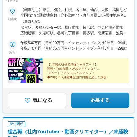
仕事内容
ノ口駅、京急川崎駅、石上駅、向ケ丘遊園駅、本川越駅、京成西
動物園前駅、白鷺駅、駅前駅、薬院駅、呉服町駅(福岡県)、香椎宮
船駅、京成船橋駅、京成千葉駅、新津田沼駅、本八幡駅(都営線)、
【転勤なし】東京、横浜、札幌、名古屋、仙台、大阪、福岡など
前駅
リゾートゲートウェイ・ステーション駅、宮城野通駅、仙台駅(地
全国各地に勤務地多数！◎各勤務地へ直行直帰OK└居住地を考慮
勤務地
下鉄)、長町一丁目駅、新琴似駅、西１５丁目駅、琴似駅(札幌市
し勤務先を決定します◎入社後、経験・スキルに伴い在宅、リモ
【最寄り駅】
営)、円山公園駅、曽根田駅、名古屋駅、栄町駅(愛知県)、森下駅
ート案件もあり【東京渋谷本社】東京都渋谷区渋谷2-21-1 渋谷ヒ
渋谷駅、多摩センター駅、都庁前駅、横浜駅、中央区役所前駅、
(愛知県)、丸の内駅(愛知県)、新豊橋駅、車道駅、九条駅(京都
カリエ33F【東京BPOセンター】東京都多摩市鶴牧1丁目4-17 い
広瀬通駅、矢場町駅、谷町九丁目駅、博多駅、南新宿駅、池袋
府)、山科駅、くいな橋駅、祇園四条駅、伏見駅(京都府)、元田中
ずみビル7F【東京南池袋オフィス】東京都豊島区南池袋1-12-7 MI
駅、北千住駅、東京駅、高田馬場駅、品川駅、新橋駅、押上駅、
駅、丸太町駅(京都市営)、西院駅(京福線)、大阪梅田駅(阪神線)、
ビル9F【東京西新宿オフィス】東京都新宿区西新宿三丁目3-13 西
年収530万円（月給30万円＋インセンティブ／入社1年目・24歳）
秋葉原駅、目黒駅、蒲田駅、上野駅、代々木上原駅、町田駅、綾
西梅田駅、大阪阿部野橋駅、大阪難波駅、鴫野駅、東淀川駅、な
新宿水間ビル6F【横浜オフィス】神奈川県横浜市西区北幸2丁目
年収770万円（月給35万円＋インセンティブ／入社3年目・29歳）
瀬駅、大手町駅(東京都)、中野駅(東京都)、大門駅(東京都)、有楽
給与
にわ橋駅、新今宮駅前駅、堺筋本町駅、祇園駅(福岡県)、西鉄福岡
10-28 むつみビル3F【札幌オフィス】北海道札幌市北区北7条西4
町駅、武蔵小杉駅、日吉駅(神奈川県)、溝の口駅、川崎駅、藤沢
駅、黒崎駅、小田急多摩センター駅、初台駅、西８丁目駅、四天
丁目1番地1 トーカン札幌第一キャステール607【仙台オフィス】
駅、長津田駅、新横浜駅、登戸駅、戸塚駅、大宮駅(埼玉県)、和光
王寺前夕陽ケ丘駅、代々木駅、学習院下駅、高輪ゲートウェイ
宮城県仙台市青葉区本町1-5-28 カーニープレイス仙台駅前通
【1年間の研修で最強キャリアへ！】
市駅、川越駅、浦和駅、朝霞台駅、川口駅、南越谷駅、新越谷
開発・Web制作・Webデザインなど…
駅、内幸町駅、岩本町駅、京急蒲田駅、京成上野駅、三越前駅、
6F【名古屋オフィス】愛知県名古屋市中区栄5-26-39 GS栄ビル
駅、北朝霞駅、久喜駅、西船橋駅、柏駅、船橋駅、松戸駅、千葉
“チュートリアル”でレベルアップ！
御成門駅、銀座一丁目駅、高島町駅、高津駅(神奈川県)、蒲生駅、
3F【大阪オフィス】大阪府大阪市中央区南船場4-10-5 南船場
駅、津田沼駅、本八幡駅(総武線)、南流山駅、流山おおたかの森
◆20代30代活躍◆全国の同期と楽しく成長
東海神駅、栄町駅(千葉県)、京成八幡駅、東京ディズニーランド・
SOHOビル7F【福岡オフィス】福岡県福岡市博多区博多駅前3-7-
◆社内イベント多数◆残業10h以下
駅、舞浜駅、仙台駅、泉中央駅、あおば通駅、長町駅、勾当台公
ステーション駅、北四番丁駅、西線６条駅、名鉄名古屋駅、ナゴ
35 博多ハイテックビル5F◎受動喫煙対策 ：あり／屋内全面禁煙
園駅、名取駅、北仙台駅、南仙台駅、長町南駅、麻生駅、北２４
さあ、笑顔あふれる物語（キャリア）を始めよう！
ヤドーム前矢田駅、駅前駅、今池駅(愛知県)、東寺駅、四宮駅、五
条駅、北３４条駅、元町駅(北海道)、西１８丁目駅、環状通東駅、
条駅(京都市営)、三条駅(京都府)、近鉄丹波橋駅、西大路三条駅、
琴似駅(函館本線)、学園前駅(北海道)、豊平公園駅、西２８丁目
気になる
応募する
天王寺駅前駅、なんば駅(南海線)、蒲生四丁目駅、桃谷駅、西黒崎
駅、福島駅(福島県)、郡山駅(福島県)、いわき駅、新白河駅、安積
駅
永盛駅、金谷川駅、泉駅(常磐線)、会津若松駅、須賀川駅、湯本
駅、近鉄名古屋駅、金山駅(愛知県)、栄駅(愛知県)、大曽根駅、伏
見駅(愛知県)、刈谷駅、豊橋駅、千種駅、京都駅、京阪山科駅、竹
締切間近
田駅(京都府)、烏丸駅、四条駅(京都市営)、京都河原町駅、丹波橋
総合職（社内YouTuber・動画クリエイター）／未経験
駅、出町柳駅、烏丸御池駅、西院駅(阪急線)、梅田駅(地下鉄)、大