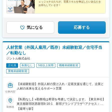
ェッショナルたちが、営業スキルを伸ばしたいあなたを
株式会社デンソー、三菱重工業株式会社、ソニーセミコンダクタ
お待ちしています！
ソリューションズ株式会社、株式会社ニコン、株式会社日立ハイ
★全世界で年間売上高約4兆円
テク、本田技研工業株式会社、株式会社デンソーテン、株式会社
★上限なしの年4回インセンティブ
ＳＵＢＡＲＵ、ヤマハ発動機株式会社、トヨタ自動車株式会社等
★フレックス勤務／リモート可／年休125日
取引先4,000社（グループ計）
★英語力も活かせる
気になる
応募する
変更の範囲：会社の定める業務
人材営業（外国人雇用／既存）未経験歓迎／住宅手当
／転勤なし
ジントル株式会社
正社員
転勤なし
5名以上採用
職種未経験歓迎
業種未経験歓迎
【未経験歓迎】外国人材の受け入れ・定着支援を通じて、企業と
人材の未来を支えるサポート営業
仕事内容
【転勤なし】※勤務地は希望を考慮して決定します。【東京本社】
東京都新宿区西新宿8-16-1 新宿グランドプラザ└アクセス：東
勤務地
京メトロ丸ノ内線「西新宿駅」より徒歩4分【大阪支社】大阪府大
【最寄り駅】