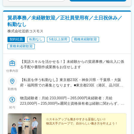
貿易事務／未経験歓迎／正社員登用有／土日祝休み／
転勤なし
株式会社近鉄コスモス
契約社員
転勤なし
5名以上採用
職種未経験歓迎
業種未経験歓迎
【英語スキルを活かせる！】未経験からの貿易事務／輸出入に係
る手配や書類作成業務をお任せします
仕事内容
【転居を伴う転勤なし】東京都23区・神奈川県・千葉県・大阪
府・福岡県での募集となります。■東京都23区（港区、品川区、
勤務地
中央区、江東区）■神奈川県（横浜市・川崎市★）■千葉県（千葉
市★・成田）■大阪府（大阪市内）■福岡県（福岡市内）※国際物
物流経験者：月給 233,000円～265,000円未経験者：月給
流企業および商社、メーカーへの派遣就業となります。あなたの
223,000円～235,000円※通関士資格保有者は経験に関わらず、上
スキルと今後のキャリアを考えて、ご希望の地区から最適な場所
給与
記月給に＋月10,000円の手当支給あり※社会人経験、貿易実務経
を決定します。（変更の範囲：会社の定める場所）※★印のついて
験、英語・貿易関係保有資格に応じて決定します。※時間外手当は
いる箇所は、2027年以降の事務所移転によるものとなります。
別途100%支給。＜年収例＞・年収324万円（未経験・通関士資格
☆スキルアップも働きやすさも妥協しない☆
物流大手グループで、自分らしい働き方を叶えよう！
保有者／月給223,000円＋通関士手当＋賞与）・年収383万円（物
流経験4年以上／月給265,000円＋通関士手当＋賞与）◆専門職手