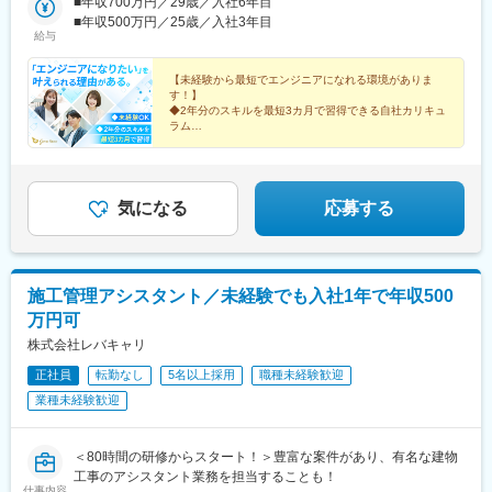
まいを考慮して決定しますのでご安心ください！★本社について
■年収700万円／29歳／入社6年目
宿駅、品川駅、木場駅(東京都)、みなとみらい駅、天王町駅、横浜
中野駅(東京都)、大門駅(東京都)、西日暮里駅、五反田駅、中目黒
社員増加に伴い、26年7月に移転しました！大都会の絶景が望め
■年収500万円／25歳／入社3年目
駅、平塚駅、幕張駅、新宿駅(東京メトロ)、芝公園駅、赤坂駅(東
給与
駅、泉岳寺駅、立川駅、小竹向原駅、二子玉川駅、四ツ谷駅、あ
る綺麗なオフィスです♪
京都)、和光市駅、光が丘駅、錦糸町駅、大崎駅、溜池山王駅、中
ざみ野駅、湘南台駅、天王洲アイル駅、日吉駅(神奈川県)、溝の口
野駅(東京都)、恵比寿駅、高田馬場駅、聖蹟桜ケ丘駅、千葉ニュー
駅、藤沢本町駅、長津田駅、登戸駅、戸塚駅、海老名駅(相模線)、
【未経験から最短でエンジニアになれる環境がありま
タウン中央駅、八丁堀駅(東京都)、池袋駅、飯田橋駅、保土ケ谷
す！】
大和駅(神奈川県)、菊名駅、大船駅、橋本駅(神奈川県)、上大岡
駅、二子玉川駅、府中駅(東京都)、豊田駅、東銀座駅、蒲田駅、さ
◆2年分のスキルを最短3カ月で習得できる自社カリキュ
駅、中央林間駅、センター南駅、川崎駅、幕張本郷駅、稲毛駅、
いたま新都心駅、千駄ケ谷駅、五反田駅、小川町駅(東京都)、中目
ラム
千葉駅、新松戸駅、浦安駅(千葉県)、北習志野駅、京成船橋駅、京
◆独自の研修プログラムでIT開発案件（WEBシステム、
黒駅、武蔵新城駅、水天宮前駅、虎ノ門駅、三田駅(東京都)、御徒
成津田沼駅、新浦安駅、新鎌ケ谷駅、市川駅、舞浜駅、初石駅、
ゲームアプリなど）に必ず携われる環境
町駅、門前仲町駅、関内駅、竹橋駅、上野駅、相模原駅、住吉駅
◆在宅勤務OK
南流山駅、本八幡駅(都営線)、船橋駅、西船橋駅、久喜駅、川口
(東京都)、名古屋駅、新大阪駅、博多駅、都庁前駅、神泉駅、外苑
◆第二新卒歓迎
駅、南越谷駅、天下茶屋駅、千種駅、伏見駅(愛知県)、栄駅(愛知
前駅、新豊洲駅、虎ノ門ヒルズ駅、二重橋前駅、向原駅(東京都)、
◆20代活躍
気になる
応募する
県)、東梅田駅、阿倍野駅(阪堺線)、今宮戎駅、鶴橋駅、京橋駅(大
半蔵門駅、霞ケ関駅(東京都)、京急川崎駅、若松河田駅、北品川
阪府)、南方駅(大阪府)、上小田井駅、上飯田駅、鶴舞駅、藤が丘
駅、東陽町駅、西横浜駅、新高島駅、京成幕張駅、新宿駅、新大
駅(愛知県)、金山駅(愛知県)、国際センター駅、谷津駅、流山おお
久保駅、赤羽橋駅、大崎広小路駅、国会議事堂前駅、代官山駅、
たかの森駅、藤沢駅、大阪駅、なんば駅(地下鉄)、天王寺駅、新大
西早稲田駅、宝町駅(東京都)、牛込神楽坂駅、二子新地駅、銀座
施工管理アシスタント／未経験でも入社1年で年収500
阪駅、新今宮駅、本町駅、大阪阿部野橋駅、中百舌鳥駅、江坂
駅、蓮沼駅、国立競技場駅、淡路町駅、人形町駅、上野御徒町
駅、弁天町駅、西九条駅、千里中央駅(北大阪急行)、茨木駅、北新
万円可
駅、越中島駅、伊勢佐木長者町駅、神保町駅、稲荷町駅(東京都)、
地駅、名鉄名古屋駅、近鉄名古屋駅、豊橋駅、刈谷駅、赤池駅(愛
近鉄名古屋駅、東淀川駅、祇園駅(福岡県)、新宿西口駅、乃木坂
株式会社レバキャリ
知県)、星ケ丘駅(愛知県)、高蔵寺駅、博多駅、天神駅、小倉駅(福
駅、六本木一丁目駅、東京駅、大塚駅前駅、永田町駅、日比谷
岡県)、福岡空港駅(鉄道)、姪浜駅、西新駅、天神南駅、大橋駅(福
正社員
転勤なし
5名以上採用
職種未経験歓迎
駅、高輪ゲートウェイ駅、星川駅、高島町駅、大門駅(東京都)、赤
岡県)、中洲川端駅、千早駅、北参道駅、青井駅、浜松町駅、西日
業種未経験歓迎
坂見附駅、学習院下駅、京橋駅(東京都)、銀座一丁目駅、京急蒲田
暮里駅(舎人ライナー)、祐天寺駅、江古田駅、二子新地駅、阿倍野
駅、北参道駅、高輪台駅、新御茶ノ水駅、茅場町駅、仲御徒町
駅(地下鉄)、鴫野駅、西中島南方駅、丸の内駅(愛知県)、小田井
駅、日本大通り駅、九段下駅、京成上野駅、名鉄名古屋駅
駅、上前津駅、東別院駅、新今宮駅前駅、なかもず駅、千鳥橋
＜80時間の研修からスタート！＞豊富な案件があり、有名な建物
駅、千里中央駅(大阪モノレール)、新豊橋駅、祇園駅(福岡県)、西
工事のアシスタント業務を担当することも！
仕事内容