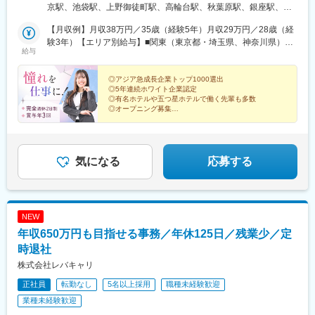
県、京都府◎転居を伴う転勤なし！◎直行直帰OK！▼事業所【事
京駅、池袋駅、上野御徒町駅、高輪台駅、秋葉原駅、銀座駅、立
業所住所】東京都港区六本木2丁目4-5 1F 六本木Dスクエア・南
川駅、八王子駅、西八王子駅、町田駅、府中駅(東京都)、分倍河原
北線「六本木一丁目駅」徒歩3分・日比谷線／大江戸線「六本木
【月収例】月収38万円／35歳（経験5年）月収29万円／28歳（経
駅、調布駅、ひばりケ丘駅(東京都)、田無駅、吉祥寺駅、三鷹駅、
駅」徒歩7分・銀座線／南北線「溜池山王駅」徒歩8分・千代田線
験3年）【エリア別給与】■関東（東京都・埼玉県、神奈川県）月
武蔵小金井駅、国分寺駅、国立駅、久米川駅、小平駅、花小金井
給与
「乃木坂駅」徒歩14分大阪本社／ 大阪府大阪市北区大深町3-1 グ
給215,000円～300,000円＋諸手当＋賞与年3回■関西（大阪府・兵
駅、清瀬駅、東久留米駅、聖蹟桜ケ丘駅、多摩センター駅、稲城
ランフロント大阪北館6階・JR各線「大阪駅」より徒歩2分・阪急
庫県・京都府）月給205,000円～280,000円＋諸手当＋賞与年3回※
駅、若葉台駅、和泉多摩川駅、大宮駅(埼玉県)、浦和駅、武蔵浦和
各線「梅田駅」より徒歩5分
残業代は別途全額支給します※経験・能力・年齢を考慮し決定しま
◎アジア急成長企業トップ1000選出
駅、川口駅、東川口駅、蕨駅、戸田駅(埼玉県)、戸田公園駅、和光
◎5年連続ホワイト企業認定
す
市駅、朝霞駅、北朝霞駅、新座駅、所沢駅、新所沢駅、越谷駅、
◎有名ホテルや五つ星ホテルで働く先輩も多数
新越谷駅、川崎駅、武蔵小杉駅、溝の口駅、新百合ケ丘駅、新高
◎オープニング募集
◎賞与年3回
島駅、新横浜駅、日吉駅(神奈川県)、センター北駅、センター南
◎完全週休2日＆シフトは事前確定！
駅、菊名駅、淵野辺駅、矢部駅、相模原駅、大和駅(神奈川県)、中
央林間駅、本厚木駅、愛甲石田駅、海老名駅(相鉄・小田急)、相武
「ホテルで働いてみたい」その憧れを、
台前駅、座間駅、大阪駅、天王寺駅、なんば駅(地下鉄)、京橋駅
今こそ新しいキャリアに♪
気になる
応募する
(大阪府)、新大阪駅、本町駅、堺東駅、堺駅、中百舌鳥駅、高槻
駅、高槻市駅、布施駅、東花園駅、長田駅(大阪府)、寝屋川市駅、
忍ケ丘駅、三ノ宮駅、神戸駅(兵庫県)、新神戸駅、尼崎駅(東海道
本線)、尼崎駅(阪神線)、塚口駅(福知山線)、明石駅、西明石駅、西
NEW
宮駅(ＪＲ線)、西宮駅、夙川駅、伊丹駅(福知山線)、伊丹駅(阪急
年収650万円も目指せる事務／年休125日／残業少／定
線)、芦屋駅(東海道本線)、芦屋川駅、芦屋駅(阪神線)、京都駅、烏
丸御池駅、二条駅、三条駅(京都府)、四条駅(京都市営)、烏丸駅、
時退社
祇園四条駅、出町柳駅、桂駅、伏見桃山駅、中書島駅、山科駅、
株式会社レバキャリ
宇治駅(奈良線)、宇治駅(京阪線)、長岡京駅、長岡天神駅、向日町
正社員
転勤なし
5名以上採用
職種未経験歓迎
駅、東向日駅、亀岡駅、城陽駅、寺田駅(京都府)、京田辺駅、新田
辺駅、木津駅(京都府)、八幡市駅、石清水八幡宮駅、六本木駅、新
業種未経験歓迎
宿御苑前駅、神泉駅、二重橋前駅、東池袋駅、上野広小路駅、高