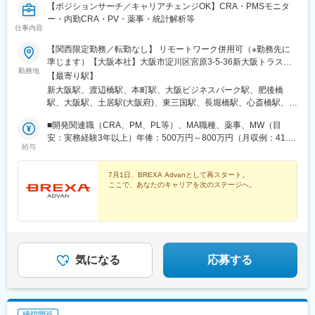
【ポジションサーチ／キャリアチェンジOK】CRA・PMSモニタ
ー・内勤CRA・PV・薬事・統計解析等
仕事内容
【関西限定勤務／転勤なし】 リモートワーク併用可（※勤務先に
準じます）【大阪本社】大阪市淀川区宮原3-5-36新大阪トラスト
勤務地
タワー19F最寄り駅：新大阪駅＜東京研修センター＞東京都新宿
【最寄り駅】
区西新宿2-7-1 新宿第一生命ビルディング3F【アクセス】最寄り
新大阪駅、渡辺橋駅、本町駅、大阪ビジネスパーク駅、肥後橋
駅：新宿駅、都庁前駅、西新宿駅＜柔軟な働き方が可能＞※リモー
駅、大阪駅、土居駅(大阪府)、東三国駅、長堀橋駅、心斎橋駅、神
トワーク可※オフィスでの勤務希望の方は出社も可【★】活躍中の
戸三宮駅(阪神)、打出駅、貿易センター駅、平城山駅、都庁前駅、
先輩社員の声「製薬業界は未経験だったため、まずは小さなプロ
■開発関連職（CRA、PM、PL等）、MA職種、薬事、MW（目
中之島駅、阿波座駅、京橋駅(大阪府)、淀屋橋駅、大阪梅田駅(阪
ジェクトから参加して徐々に経験・スキルを磨いてスケールアッ
安：実務経験3年以上）年俸：500万円～800万円（月収例：41.6
神線)、梅田駅(地下鉄)、太子橋今市駅、松屋町駅、西新宿駅、大
給与
プしました。フォロー担当の営業さんが話しやすい方たちばかり
万円～66.6万円）■臨床開発職（内勤）、PV、DMなど（目安：実
阪城公園駅、大江橋駅、西梅田駅、守口市駅、東淀川駅、四ツ橋
で真摯に寄り添ってくれたのも、大きな不安なく業務に取り組め
務経験3年以上）年俸：380万円～500万円（月収例：31.6万円～
駅、三宮・花時計前駅、西新宿五丁目駅
た理由の一つだと思います。配属先に慣れるまで大変さを感じる
41.6万円）■職種未経験の方年俸：330万円～・年俸の1／12 を毎
7月1日、BREXA Advanとして再スタート。
ここで、あなたのキャリアを次のステージへ。
こともあるかもしれません。けれども、日々の仕事にしっかりと
月支給いたします。・残業代、交通費、出張日当は別途全額支給
向き合える方、コミュニケーションを大切にできる方であれば大
いたします。・上記年俸は目安であり、経験・スキルを考慮のう
丈夫です。徐々に名前を知ってもらって、自然と話の輪の中に入
え決定します。・未経験・経験浅めの方もご応募可能です。スキ
れるようになったり、配属先で新しい仕事を任せられたり、自分
ル・ポテンシャルに応じて個別に条件を提示いたします。【年収
の働きを認められたと感じられる瞬間がきっと訪れるはずで
例】年収525万円（CRA／30 代前半）年収550万円（MA／30 代
す！」
前半）年収650万円（薬事／40 代前半）年収410万円（内勤サポ
気になる
応募する
ート・業界未経験／20 代後半）年収660万円（薬事／60 代・嘱託
社員入社）
締切間近