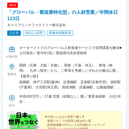
子母神前駅、向原駅(東京都)、池袋駅、志茂駅、両国駅、東京駅、
NEW
錦糸町駅、大手町駅(東京都)、池尻大橋駅、高松駅(東京都)、新橋
「グローバル・製造業特化型」の人材営業／年間休日
駅、東武練馬駅、新横浜駅、横浜駅、桜木町駅、二俣新町駅、松
戸新田駅、松飛台駅、スポーツセンター駅、みつわ台駅、蘇我
123日
駅、海浜幕張駅、誉田駅、前原駅、船橋日大前駅、柏駅、柏の葉
キャリアリンクファクトリー株式会社
キャンパス駅、新千葉駅、京成稲毛駅、新八柱駅、大宮駅(埼玉
正社員
5名以上採用
業種未経験歓迎
県)、南浦和駅、さいたま新都心駅、北浦和駅、浦和駅、和光市
駅、川口元郷駅、西川口駅、東川口駅、朝霞駅、東宮原駅、新越
谷駅、川越駅、蕨駅、志木駅、所沢駅、草加駅、上尾駅、大阪難
オーダーメイドのグローバル人材派遣サービスで採用課題を解決■
波駅、淀屋橋駅、渡辺橋駅、長居駅(阪和線)、沢ノ町駅、我孫子町
土日祝休／賞与年2回／業績賞与支給実績有
駅、平林駅(大阪府)、中ふ頭駅、ポートタウン東駅、トレードセン
仕事内容
ター前駅、西大橋駅、肥後橋駅、阿波座駅、北浜駅(大阪府)、なん
ば駅(南海線)、天満橋駅、長堀橋駅、谷町六丁目駅、谷町四丁目
関西（兵庫・大阪・京都）、関東（千葉・埼玉）、東海（静
駅、大阪ビジネスパーク駅、心斎橋駅、松屋町駅、堺筋本町駅、
岡）、九州（熊本）から、ご希望を考慮しいずれかの拠点に配属
勤務地
門真南駅、横堤駅、矢田駅(大阪府)、東部市場前駅、今川駅(大阪
します。■関西・姫路本社：兵庫県姫路市豊沢町137 2F・三宮支
【最寄り駅】
府)、出戸駅、中津駅(大阪府・阪急線)、なにわ橋駅、天満駅、中
店：兵庫県神戸市中央区磯辺通3-2-11 6F・大阪営業所：大阪市
姫路駅、神戸三宮駅(阪神)、淀屋橋駅、五条駅(京都市営)、栄町駅
津駅(地下鉄)、中崎町駅、扇町駅(大阪府)、西梅田駅、大阪梅田駅
中央区平野町2-5-8 3F・京都営業所：京都市下京区五条通室町東
(千葉県)、大宮駅(埼玉県)、西焼津駅、武蔵塚駅、山陽姫路駅、な
(阪神線)、中村公園駅、矢場町駅、いりなか駅、瑞穂区役所駅、日
入醍醐町264 4F■関東・千葉営業所：千葉市中央区栄町36-10
にわ橋駅、烏丸駅、葭川公園駅、北大宮駅、四条駅(京都市営)、千
比野駅(名古屋市営)、伏屋駅、稲永駅、笠寺駅、左京山駅、上社
2F・大宮支店：埼玉県さいたま市大宮区宮町3-11-4 7F■東海・
年収450万円 ／ 27歳 営業（役職なし）職 ／業界未経験・入社1年
葉中央駅
駅、武蔵小杉駅、中野駅(東京都)、大門駅(東京都)、西日暮里駅、
静岡支店：静岡県焼津市黒石2丁目1番地の11 2F■九州・熊本支
目
給与
五反田駅、中目黒駅、泉岳寺駅、立川駅、小竹向原駅、二子玉川
店：熊本県熊本市北区武蔵ヶ丘4-1-1 2F
年収500万円 ／ 32歳 営業（役職あり）職 ／業界経験有・入社2年
駅、四ツ谷駅、あざみ野駅、湘南台駅、日吉駅(神奈川県)、溝の口
目
駅、藤沢本町駅、長津田駅、登戸駅、戸塚駅、海老名駅(相模線)、
▼日本にいながら世界で働く▼
・派遣スタッフの採用人材は60ヶ国
大和駅(神奈川県)、菊名駅、大船駅、橋本駅(神奈川県)、上大岡
・総登録者数10万人に上る圧倒的ネットワーク
駅、中央林間駅、センター南駅、川崎駅、幕張本郷駅、稲毛駅、
・正社員メンバーの44％が外国籍