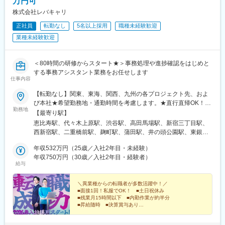
万円可
京成稲毛駅、新八柱駅、大宮駅(埼玉県)、南浦和駅、さいたま新都
株式会社レバキャリ
心駅、北浦和駅、浦和駅、和光市駅、川口元郷駅、西川口駅、東
正社員
転勤なし
5名以上採用
職種未経験歓迎
川口駅、朝霞駅、東宮原駅、新越谷駅、川越駅、蕨駅、志木駅、
所沢駅、草加駅、上尾駅、大阪難波駅、淀屋橋駅、渡辺橋駅、長
業種未経験歓迎
居駅(阪和線)、沢ノ町駅、我孫子町駅、平林駅(大阪府)、中ふ頭
駅、ポートタウン東駅、トレードセンター前駅、西大橋駅、肥後
橋駅、阿波座駅、北浜駅(大阪府)、なんば駅(南海線)、天満橋駅、
＜80時間の研修からスタート★＞事務処理や進捗確認をはじめと
長堀橋駅、谷町六丁目駅、谷町四丁目駅、大阪ビジネスパーク
する事務アシスタント業務をお任せします
仕事内容
駅、心斎橋駅、松屋町駅、堺筋本町駅、門真南駅、横堤駅、矢田
駅(大阪府)、東部市場前駅、今川駅(大阪府)、出戸駅、中津駅(大阪
【転勤なし】関東、東海、関西、九州の各プロジェクト先、およ
府・阪急線)、なにわ橋駅、天満駅、中津駅(地下鉄)、中崎町駅、
び本社★希望勤務地・通勤時間を考慮します。★直行直帰OK！
扇町駅(大阪府)、西梅田駅、大阪梅田駅(阪神線)、中村公園駅、矢
勤務地
★U・Iターン歓迎！住宅手当あり★全国出張が可能な方には充実
【最寄り駅】
場町駅、いりなか駅、瑞穂区役所駅、日比野駅(名古屋市営)、伏屋
手当あり◎▼プロジェクト先【関東】東京、埼玉、千葉、神奈川
恵比寿駅、代々木上原駅、渋谷駅、高田馬場駅、新宿三丁目駅、
駅、稲永駅、笠寺駅、左京山駅、武蔵小杉駅、目黒駅、秋葉原
など【東海】愛知【関西】大阪【九州】福岡▼本社東京都品川区
西新宿駅、二重橋前駅、麹町駅、蒲田駅、井の頭公園駅、東銀座
駅、新橋駅、東京駅、町田駅、綾瀬駅、大手町駅(東京都)、中野駅
東品川2-1-11 ハーバープレミアムビル5階
駅、日暮里駅(舎人ライナー)、都電雑司ケ谷駅、平井駅(東京都)、
(東京都)、大門駅(東京都)、西日暮里駅、五反田駅、中目黒駅、泉
年収532万円（25歳／入社2年目・未経験）
船堀駅、押上駅、木場駅(東京都)、清澄白河駅、有楽町駅、豊洲
岳寺駅、立川駅、小竹向原駅、二子玉川駅、四ツ谷駅、あざみ野
年収750万円（30歳／入社2年目・経験者）
駅、南砂町駅、綾瀬駅、三田駅(東京都)、森下駅(東京都)、高輪台
駅、湘南台駅、天王洲アイル駅、日吉駅(神奈川県)、溝の口駅、藤
給与
駅、新木場駅、北千住駅、大崎駅、国分寺駅、東京ビッグサイト
沢本町駅、長津田駅、登戸駅、戸塚駅、海老名駅(相模線)、大和駅
駅、亀戸駅、テレコムセンター駅、六本木駅、田町駅(東京都)、白
(神奈川県)、菊名駅、大船駅、橋本駅(神奈川県)、上大岡駅、中央
＼異業種からの転職者が多数活躍中！／
金高輪駅、高輪ゲートウェイ駅、神谷町駅、外苑前駅、国立駅、
林間駅、センター南駅、川崎駅、幕張本郷駅、稲毛駅、千葉駅、
■面接1回！私服でOK！ ■土日祝休み
南新宿駅、初台駅、千駄ケ谷駅、曙橋駅、国立競技場駅、四谷三
新松戸駅、浦安駅(千葉県)、北習志野駅、京成船橋駅、京成津田沼
■残業月15時間以下 ■内勤作業が約半分
丁目駅、西荻窪駅、富士見ケ丘駅、荻窪駅、神保町駅、淡路町
■昇給随時 ■決算賞与あり
駅、新浦安駅、新鎌ケ谷駅、市川駅、舞浜駅、初石駅、南流山
■ワークライフバランス抜群の環境
駅、秋葉原駅、市ケ谷駅、九段下駅、上野御徒町駅、昭和島駅、
駅、本八幡駅(都営線)、船橋駅、西船橋駅、久喜駅、川口駅、南越
新整備場駅、池上駅、大鳥居駅、糀谷駅、八丁堀駅(東京都)、町田