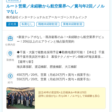
ルート営業／未経験から航空業界へ／賞与年2回／ノル
マなし
株式会社インターナショナルエアーカーゴーシステムインク
正社員
転勤なし
職種未経験歓迎
業種未経験歓迎
<新規テレアポなし・既存顧客のみ！>未経験から航空業界デビュ
ー！20社以上のエアラインと独占販売契約
仕事内容
◆千葉・大阪で複数名採用予定◆勤務地選択可能！【本社】 千葉
県千葉市美浜区中瀬1-3 幕張テクノガーデンB棟14F海浜幕張駅
勤務地
徒歩5分【大阪営業所】〒530-0005 大阪府大阪市北区中之島2-
【最寄り駅】
3-18 中之島フェスティバルタワー16F肥後橋駅・渡辺橋駅直結※
海浜幕張駅、渡辺橋駅、肥後橋駅、大江橋駅
応募の際に、希望する勤務地を選択してください
450万円／20代、営業（月給24万円＋賞与＋残業手当）
550万円／20代、営業（月給28万円＋賞与＋残業手当）
給与
設立40年の安定性×土日祝休み×年休125日
語学に自信がない方もOK！ノルマなしで未経験も安心