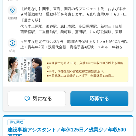
鉄福岡駅、渡辺通駅、櫛田神社前駅、西鉄千早駅、竹橋駅、御成
門駅、新桜台駅、梅田駅(地下鉄)、蒲生四丁目駅、天王寺駅前駅、
【転勤なし】関東、東海、関西の各プロジェクト先、および本社
動物園前駅、白鷺駅、駅前駅、薬院駅、呉服町駅(福岡県)、香椎宮
★希望勤務地・通勤時間を考慮します。★直行直帰OK！★U・Iタ
前駅
勤務地
ーン歓迎！住宅手当あり★全国出張が可能な方には充実手当あり
【最寄り駅】
◎▼プロジェクト先【関東】東京、埼玉、千葉、神奈川など【東
代々木上原駅、渋谷駅、恵比寿駅、高田馬場駅、新宿三丁目駅、
海】愛知【関西】大阪【九州】福岡▼本社東京都品川区東品川2-
西新宿駅、二重橋前駅、麹町駅、蒲田駅、井の頭公園駅、東銀座
1-11 ハーバープレミアムビル5階
駅、日暮里駅(舎人ライナー)、都電雑司ケ谷駅、平井駅(東京都)、
＜初年度想定年収650万円・前職給与保証あり！＞■月給42万円以
船堀駅、押上駅、木場駅(東京都)、清澄白河駅、有楽町駅、豊洲
上＋賞与年2回＋残業代全額＋資格手当※経験・スキル・年齢を考
駅、南砂町駅、三田駅(東京都)、森下駅(東京都)、高輪台駅、新木
給与
慮し、優遇します。※残業代は1分単位で全額支給します。※前職
場駅、北千住駅、大崎駅、国分寺駅、東京ビッグサイト駅、亀戸
給与保証について：年齢、経験、能力、適性を考慮して、支給額
駅、テレコムセンター駅、六本木駅、田町駅(東京都)、白金高輪
を決定します。＼資格取得により収入アップ！／1級、2級施工管
■未経験でも月収30万、入社1年で年収500万以上も可能
駅、高輪ゲートウェイ駅、神谷町駅、外苑前駅、国立駅、南新宿
◎
理技士、施工管理技士補の資格取得者には別途資格手当を支給し
駅、初台駅、千駄ケ谷駅、曙橋駅、国立競技場駅、四谷三丁目
■手厚い研修体制や資格取得支援制度あり。
ます。2級施工管理技士補：3万円2級施工管理技士 ：4万円1級施
駅、西荻窪駅、富士見ケ丘駅、荻窪駅、神保町駅、淡路町駅、市
■土日祝休み＆残業月10h以下！年間休日125日
工管理技士補：5万円1級施工管理技士 ：6万円■未経験者は、月給
★経験者は前給保証、想定年収600万～
ケ谷駅、九段下駅、上野御徒町駅、昭和島駅、新整備場駅、池上
現場主義×DXによる働きやすい環境を用意しておりま
23万円～（別途残業代全額支給）★転勤可能な方は別途手当あり
駅、大鳥居駅、糀谷駅、八丁堀駅(東京都)、日本橋駅(東京都)、築
す。
★月収例30万円～（内訳：月給23万円＋賞与2回分＋残業代20時
地市場駅、水天宮前駅、新富町駅(東京都)、勝どき駅、京橋駅(東
間分）＼未経験からスタートし、入社1年で年収532万円を実現し
京都)、新中野駅、豊田駅、京王八王子駅、武蔵五日市駅、西台
気になる
応募する
た先輩も◎／昇給や技術手当、資格手当もあるため、2年目で月給
駅、本蓮沼駅、浮間舟渡駅、大崎広小路駅、大森海岸駅、青物横
33万円、3年目で35.5万円を叶えた社員も！資格を取らない場合
丁駅、武蔵境駅、三鷹駅、吉祥寺駅、本郷三丁目駅、湯島駅、飯
も、毎年1万円程度の昇給が見込めるのでご安心ください。
田橋駅、鬼子母神前駅、向原駅(東京都)、池袋駅、志茂駅、両国
駅、錦糸町駅、池尻大橋駅、高松駅(東京都)、東武練馬駅、新横浜
締切間近
駅、横浜駅、桜木町駅、二俣新町駅、松戸新田駅、松飛台駅、ス
建設事務アシスタント／年休125日／残業少／年収500
ポーツセンター駅、みつわ台駅、蘇我駅、海浜幕張駅、誉田駅、
前原駅、船橋日大前駅、柏駅、柏の葉キャンパス駅、新千葉駅、