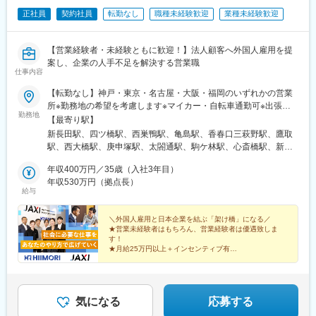
正社員
契約社員
転勤なし
職種未経験歓迎
業種未経験歓迎
【営業経験者・未経験ともに歓迎！】法人顧客へ外国人雇用を提
案し、企業の人手不足を解決する営業職
仕事内容
【転勤なし】神戸・東京・名古屋・大阪・福岡のいずれかの営業
所※勤務地の希望を考慮します※マイカー・自転車通勤可※出張は
勤務地
ありますが、転勤はありません※屋内原則禁煙（喫煙室あり）
【最寄り駅】
新長田駅、四ツ橋駅、西巣鴨駅、亀島駅、香春口三萩野駅、鷹取
駅、西大橋駅、庚申塚駅、太閤通駅、駒ケ林駅、心斎橋駅、新庚
申塚駅、本陣駅
年収400万円／35歳（入社3年目）
年収530万円（拠点長）
給与
＼外国人雇用と日本企業を結ぶ「架け橋」になる／
★営業未経験者はもちろん、営業経験者は優遇致しま
す！
★月給25万円以上＋インセンティブ有
★土日祝休み＋年休120日以上
★グローバルな職場環境
★社会問題である「人手不足」にアプローチできる
気になる
応募する