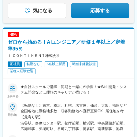
谷駅、天下茶屋駅、千種駅、伏見駅(愛知県)、栄駅(愛知県)、東梅
★経験者は優遇！前給保証します！
駅、日本橋駅(東京都)、築地市場駅、水天宮前駅、新富町駅(東京
田駅、阿倍野駅(阪堺線)、今宮戎駅、鶴橋駅、京橋駅(大阪府)、南
都)、天王洲アイル駅、勝どき駅、京橋駅(東京都)、新中野駅、豊
気になる
応募する
方駅(大阪府)、上小田井駅、上飯田駅、鶴舞駅、藤が丘駅(愛知
田駅、京王八王子駅、目黒駅、武蔵五日市駅、西台駅、本蓮沼
県)、金山駅(愛知県)、国際センター駅、谷津駅、流山おおたかの
駅、浮間舟渡駅、大崎広小路駅、大森海岸駅、青物横丁駅、武蔵
森駅、藤沢駅、富田駅(大阪府)、上牧駅(大阪府)、摂津富田駅、高
境駅、三鷹駅、吉祥寺駅、本郷三丁目駅、湯島駅、飯田橋駅、鬼
槻駅、高槻市駅、天王寺駅、新今宮駅、本町駅、江坂駅、弁天町
子母神前駅、向原駅(東京都)、池袋駅、志茂駅、両国駅、東京駅、
駅、西九条駅、千里中央駅(北大阪急行)、茨木駅、三国ケ丘駅(大
NEW
錦糸町駅、大手町駅(東京都)、池尻大橋駅、高松駅(東京都)、新橋
阪府)、南森町駅、森ノ宮駅、枚方市駅、豊橋駅、刈谷駅、星ケ丘
ゼロから始める！AIエンジニア／研修１年以上／定着
駅、東武練馬駅、新横浜駅、横浜駅、桜木町駅、二俣新町駅、松
駅(愛知県)、高蔵寺駅、ＪＲ難波駅、中百舌鳥駅、大曽根駅、赤池
戸新田駅、松飛台駅、スポーツセンター駅、みつわ台駅、蘇我
率95％
駅(愛知県)、大阪駅、新大阪駅、北新地駅、大阪阿部野橋駅、近鉄
駅、海浜幕張駅、誉田駅、前原駅、船橋日大前駅、柏駅、柏の葉
名古屋駅、名鉄名古屋駅、博多駅、天神駅、小倉駅(福岡県)、福岡
ｉ ＣＯＮＴＩＮＥＮＴ株式会社
キャンパス駅、新千葉駅、京成稲毛駅、新八柱駅、大宮駅(埼玉
空港駅(鉄道)、姪浜駅、西新駅、天神南駅、大橋駅(福岡県)、中洲
正社員
転勤なし
5名以上採用
職種未経験歓迎
県)、南浦和駅、さいたま新都心駅、北浦和駅、浦和駅、和光市
川端駅、千早駅、北参道駅、青井駅、浜松町駅、西日暮里駅(舎人
駅、川口元郷駅、西川口駅、東川口駅、朝霞駅、東宮原駅、新越
業種未経験歓迎
ライナー)、祐天寺駅、江古田駅、二子新地駅、阿倍野駅(地下
谷駅、川越駅、蕨駅、志木駅、所沢駅、草加駅、上尾駅、大阪難
鉄)、鴫野駅、西中島南方駅、丸の内駅(愛知県)、小田井駅、上前
波駅、淀屋橋駅、渡辺橋駅、長居駅(阪和線)、沢ノ町駅、我孫子町
津駅、東別院駅、新今宮駅前駅、千鳥橋駅、千里中央駅(大阪モノ
駅、平林駅(大阪府)、中ふ頭駅、ポートタウン東駅、トレードセン
★自社スクールで講師・同期と一緒にAI学習！★Web開発・シス
レール)、百舌鳥八幡駅、大阪天満宮駅、玉造駅、宮之阪駅、新豊
ター前駅、西大橋駅、肥後橋駅、阿波座駅、北浜駅(大阪府)、なん
テム開発など…理想のキャリアが描ける！
橋駅、なんば駅(地下鉄)、なかもず駅、森下駅(愛知県)、祇園駅(福
仕事内容
ば駅(南海線)、天満橋駅、長堀橋駅、谷町六丁目駅、谷町四丁目
岡県)、西鉄福岡駅、櫛田神社前駅、西鉄千早駅、竹橋駅、御成門
駅、大阪ビジネスパーク駅、心斎橋駅、松屋町駅、堺筋本町駅、
駅、新桜台駅、梅田駅(地下鉄)、蒲生四丁目駅、天王寺駅前駅、動
【転勤なし】東京、横浜、札幌、名古屋、仙台、大阪、福岡など
門真南駅、横堤駅、矢田駅(大阪府)、東部市場前駅、今川駅(大阪
物園前駅、駅前駅、平安通駅、呉服町駅(福岡県)、香椎宮前駅
全国各地に勤務地多数！◎各勤務地へ直行直帰OK└居住地を考慮
府)、出戸駅、中津駅(大阪府・阪急線)、なにわ橋駅、天満駅、中
勤務地
し勤務先を決定します◎入社後、経験・スキルに伴い在宅、リモ
【最寄り駅】
津駅(地下鉄)、中崎町駅、扇町駅(大阪府)、西梅田駅、大阪梅田駅
ート案件もあり【東京渋谷本社】東京都渋谷区渋谷2-21-1 渋谷ヒ
渋谷駅、多摩センター駅、都庁前駅、横浜駅、中央区役所前駅、
(阪神線)、中村公園駅、矢場町駅、いりなか駅、瑞穂区役所駅、日
カリエ33F【東京BPOセンター】東京都多摩市鶴牧1丁目4-17 い
広瀬通駅、矢場町駅、谷町九丁目駅、博多駅、南新宿駅、池袋
比野駅(名古屋市営)、伏屋駅、稲永駅、笠寺駅、左京山駅、上社
ずみビル7F【東京南池袋オフィス】東京都豊島区南池袋1-12-7 MI
駅、北千住駅、東京駅、高田馬場駅、品川駅、新橋駅、押上駅、
駅、武蔵小杉駅、中野駅(東京都)、大門駅(東京都)、西日暮里駅、