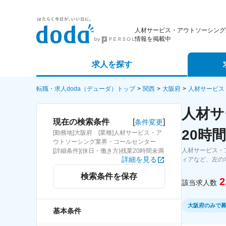
人材サービス・アウトソーシング
情報を掲載中
求人を探す
詳細条件から探す
エージェ
転職・求人doda（デューダ）トップ
関西
大阪府
人材サービス
人材サ
新着求人から探す
スカウト
[
]
現在の検索条件
条件変更
20時
[勤務地]大阪府 [業種]人材サービス・ア
求人特集から探す
パートナ
ウトソーシング業界・コールセンター
人材サービス・
[詳細条件](休日・働き方)残業20時間未満
詳細を見る
ィアなど、左の
検索条件を保存
2
該当求人数
大阪府のみで
基本条件