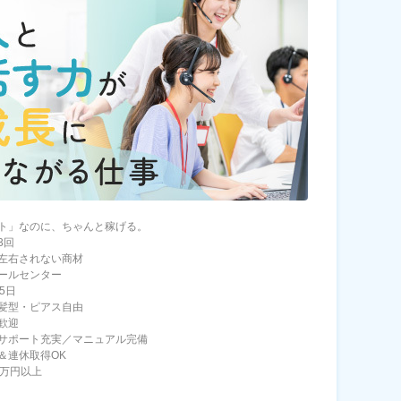
ト」なのに、ちゃんと稼げる。
3回
左右されない商材
ールセンター
5日
髪型・ピアス自由
歓迎
サポート充実／マニュアル完備
＆連休取得OK
6万円以上