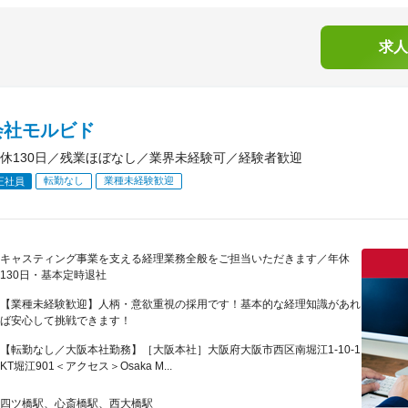
求人
会社モルビド
休130日／残業ほぼなし／業界未経験可／経験者歓迎
転勤なし
業種未経験歓迎
正社員
キャスティング事業を支える経理業務全般をご担当いただきます／年休
130日・基本定時退社
【業種未経験歓迎】人柄・意欲重視の採用です！基本的な経理知識があれ
ば安心して挑戦できます！
【転勤なし／大阪本社勤務】［大阪本社］大阪府大阪市西区南堀江1-10-1
KT堀江901＜アクセス＞Osaka M...
四ツ橋駅、心斎橋駅、西大橋駅