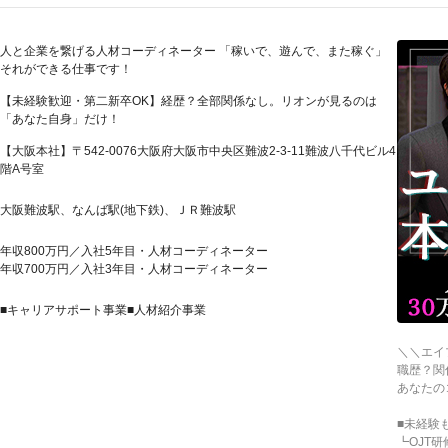
人と企業を繋げる人材コーディネーター 「稼いで、遊んで、また稼ぐ」
それができる仕事です！
【未経験歓迎・第二新卒OK】経歴？全部関係なし。リオンが見るのは
「あなた自身」だけ！
【大阪本社】〒542-0076大阪府大阪市中央区難波2-3-11難波八千代ビル4
階A号室
大阪難波駅、なんば駅(地下鉄)、ＪＲ難波駅
年収800万円／入社5年目・人材コーディネーター
年収700万円／入社3年目・人材コーディネーター
■キャリアサポート事業■人材紹介事業
＼＼エイ
職歴？関
あなたの
■未経験
┗OJT