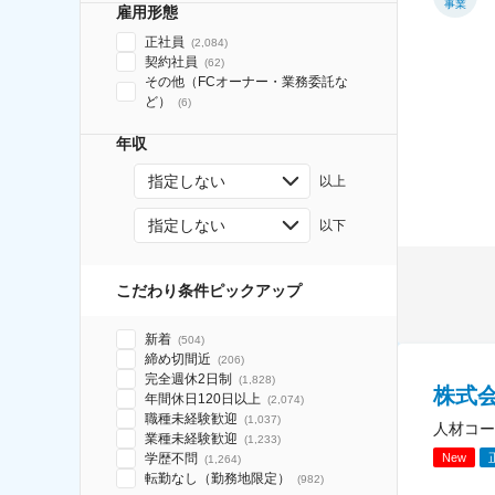
事業
雇用形態
正社員
(
2,084
)
契約社員
(
62
)
その他（FCオーナー・業務委託な
ど）
(
6
)
年収
指定しない
以上
指定しない
以下
こだわり条件ピックアップ
新着
(
504
)
締め切間近
(
206
)
完全週休2日制
(
1,828
)
株式
年間休日120日以上
(
2,074
)
職種未経験歓迎
(
1,037
)
人材コー
業種未経験歓迎
(
1,233
)
New
学歴不問
(
1,264
)
転勤なし（勤務地限定）
(
982
)