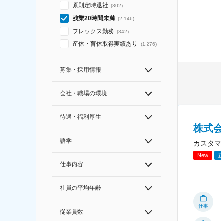
原則定時退社
(
302
)
残業20時間未満
(
2,146
)
フレックス勤務
(
342
)
産休・育休取得実績あり
(
1,276
)
募集・採用情報
会社・職場の環境
待遇・福利厚生
株式
語学
カスタマ
New
仕事内容
社員の平均年齢
仕事
従業員数