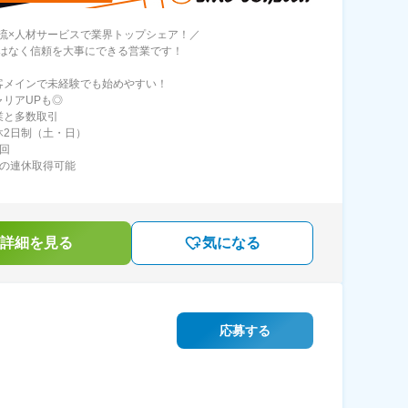
流×人材サービスで業界トップシェア！／
はなく信頼を大事にできる営業です！
客メインで未経験でも始めやすい！
ャリアUPも◎
業と多数取引
休2日制（土・日）
2回
上の連休取得可能
詳細を見る
気になる
応募する