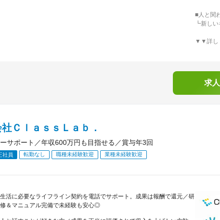
■人と関
┗新しい
▼▼詳し
求人
会社ＣｌａｓｓＬａｂ．
ーサポート／年収600万円も目指せる／賞与年3回
転勤なし
職種未経験歓迎
業種未経験歓迎
正社員
生活に必要なライフライン契約を電話でサポート。成果は報酬で還元／研
修＆マニュアル完備で未経験も安心◎