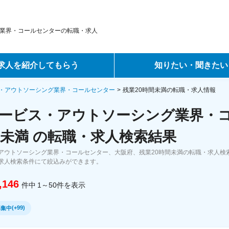
業界・コールセンターの転職・求人
求人を紹介してもらう
知りたい・聞きたい
ントサービス
転職ノウハウ
・アウトソーシング業界・コールセンター
残業20時間未満の転職・求人情報
ービス・アウトソーシング業界・
サービス
データで見る転職
間未満 の転職・求人検索結果
ーエージェントサービス
コラム・インタビュー
アウトソーシング業界・コールセンター、大阪府、残業20時間未満の転職・求人検
求人検索条件にて絞込みができます。
転職Q&A
,146
件中
1～50
件
を表示
(
+99
)
募集中