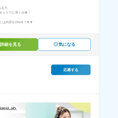
わる力
キャリアに導く仕事！
くは内容をcheck！▼▼
詳細を見る
気になる
応募する