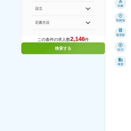
対象
設立
勤務地
応募方法
最寄駅
2,146
この条件の求人数
件
検索する
給与
事業