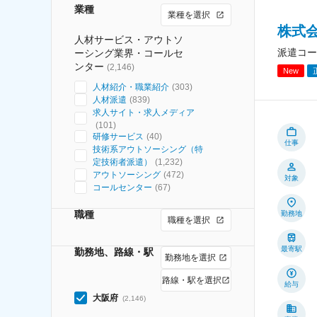
業種
業種を選択
株式
人材サービス・アウトソ
派遣コー
ーシング業界・コールセ
ンター
(
2,146
)
New
人材紹介・職業紹介
(
303
)
人材派遣
(
839
)
求人サイト・求人メディア
(
101
)
研修サービス
(
40
)
仕事
技術系アウトソーシング（特
定技術者派遣）
(
1,232
)
アウトソーシング
(
472
)
対象
コールセンター
(
67
)
職種
勤務地
職種を選択
最寄駅
勤務地、路線・駅
勤務地を選択
路線・駅を選択
給与
大阪府
(
2,146
)