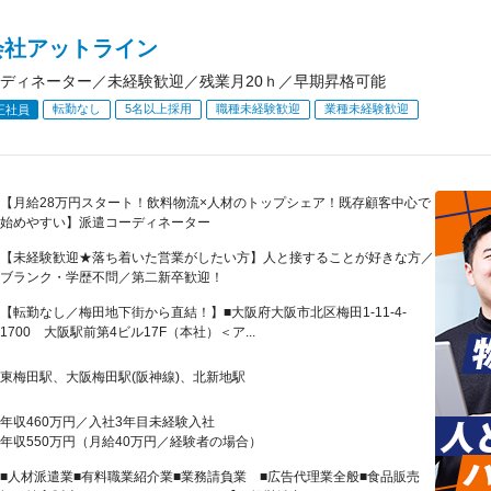
会社アットライン
ディネーター／未経験歓迎／残業月20ｈ／早期昇格可能
転勤なし
5名以上採用
職種未経験歓迎
業種未経験歓迎
正社員
【月給28万円スタート！飲料物流×人材のトップシェア！既存顧客中心で
始めやすい】派遣コーディネーター
【未経験歓迎★落ち着いた営業がしたい方】人と接することが好きな方／
ブランク・学歴不問／第二新卒歓迎！
【転勤なし／梅田地下街から直結！】■大阪府大阪市北区梅田1-11-4-
1700 大阪駅前第4ビル17F（本社）＜ア...
東梅田駅、大阪梅田駅(阪神線)、北新地駅
年収460万円／入社3年目未経験入社
年収550万円（月給40万円／経験者の場合）
■人材派遣業■有料職業紹介業■業務請負業 ■広告代理業全般■食品販売