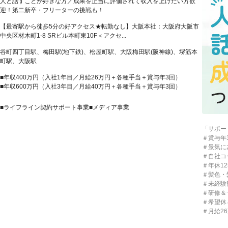
人と話すことが好きな方／成果を正当に評価されて収入を上げたい方歓
迎！第二新卒・フリーターの挑戦も！
【最寄駅から徒歩5分の好アクセス★転勤なし】大阪本社：大阪府大阪市
中央区材木町1-8 SRビル本町東10F＜アクセ...
谷町四丁目駅、梅田駅(地下鉄)、松屋町駅、大阪梅田駅(阪神線)、堺筋本
町駅、大阪駅
■年収400万円（入社1年目／月給26万円＋各種手当＋賞与年3回）
■年収600万円（入社3年目／月給40万円＋各種手当＋賞与年3回）
■ライフライン契約サポート事業■メディア事業
「サポー
＃賞与年
＃景気に
＃自社コ
＃年休12
＃髪色・
＃未経験
＃研修＆
＃希望休
＃月給2