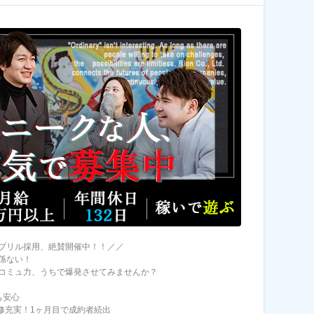
プリル採用、絶賛開催中！！／／
係ない！
コミュ力、うちで爆発させてみませんか？
も安心
研修充実！1ヶ月目で成約者続出