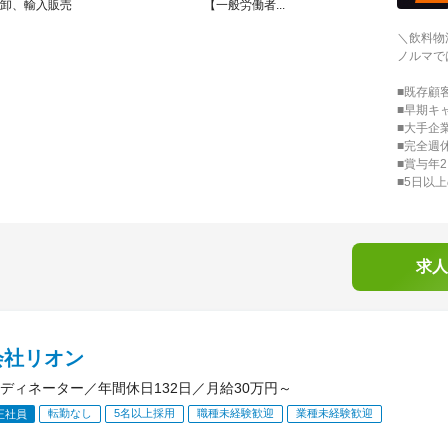
卸、輸入販売 【一般労働者...
＼飲料物
ノルマで
■既存顧
■早期キ
■大手企
■完全週
■賞与年
■5日以
求人
会社リオン
ディネーター／年間休日132日／月給30万円～
転勤なし
5名以上採用
職種未経験歓迎
業種未経験歓迎
正社員