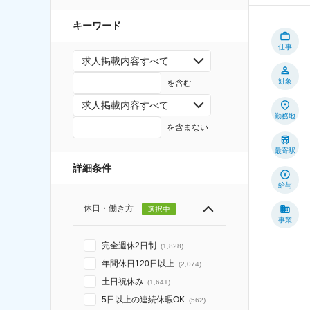
キーワード
仕事
求人掲載内容すべて
対象
を含む
求人掲載内容すべて
勤務地
を含まない
最寄駅
詳細条件
給与
休日・働き方
選択中
事業
完全週休2日制
(
1,828
)
年間休日120日以上
(
2,074
)
土日祝休み
(
1,641
)
5日以上の連続休暇OK
(
562
)