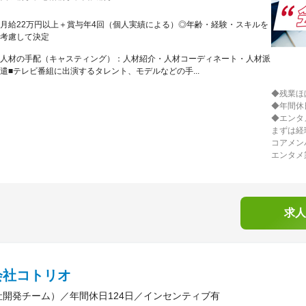
月給22万円以上＋賞与年4回（個人実績による）◎年齢・経験・スキルを
考慮して決定
人材の手配（キャスティング）：人材紹介・人材コーディネート・人材派
遣■テレビ番組に出演するタレント、モデルなどの手...
◆残業ほ
◆年間休
◆エンタ
まずは経
コアメン
エンタメ
求人
会社コトリオ
社開発チーム）／年間休日124日／インセンティブ有