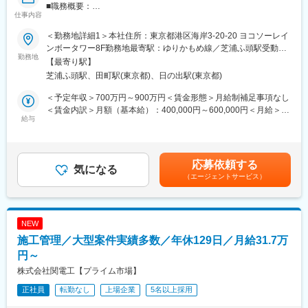
■職務概要：
仕事内容
半導体製造装置の立ち上げエンジニア社員が多く在籍する当社に
おいて、技術面以外の契約・コスト（人件費、部品など）・人員
＜勤務地詳細1＞本社住所：東京都港区海岸3-20-20 ヨコソーレイ
の管理をお任せします。顧客先である半導体メーカーの工場に行
ンボータワー8F勤務地最寄駅：ゆりかもめ線／芝浦ふ頭駅受動喫
くことはありませんが、US本部への出張は発生します。
勤務地
煙対策：屋内全面禁煙＜勤務地詳細2＞各サービスセンター住所：
【最寄り駅】
北海道・岩手県・山形県・茨城県・東京都・千葉県・神奈川県・
芝浦ふ頭駅、田町駅(東京都)、日の出駅(東京都)
■業務詳細：
愛知県・富山県 長野県・京都府・大阪府・広島県・大分県・長崎
当社は半導体製造装置の立ち上げエンジニアが多数在籍してお
県・熊本県受動喫煙対策：敷地内喫煙可能場所あり変更の範囲：
＜予定年収＞700万円～900万円＜賃金形態＞月給制補足事項なし
り、顧客である半導体メーカーへの装置据え付け／立上げを担っ
会社の定める事業所
＜賃金内訳＞月額（基本給）：400,000円～600,000円＜月給＞
ています。当事業において、財務、人員、運営上の管理をおこな
給与
400,000円～600,000円＜昇給有無＞有＜残業手当＞有賃金はあく
います。
までも目安の金額であり、選考を通じて上下する可能性がありま
必要に応じ、エンジニアの面接、採用、トレーニングを実施しま
す。月給(月額)は固定手当を含めた表記です。
す。また、従業員満足度の確保のため、目標設定や振り返り、研
応募依頼する
修、キャリア開発なども関わります。
気になる
（エージェントサービス）
■組織：
15名以上のマネジメントが発生します。チームワークを重視する
社風です。20～60代と多岐にわたるメンバーに対して、1人1人の
NEW
キャリアに寄り添いながらパフォーマンスを向上していくコミュ
施工管理／大型案件実績多数／年休129日／月給31.7万
ニケーション能力が求められます。
勤務地については不問で、在籍はご住所の最寄りサービスセンタ
円～
ーとなります。立ち上げエンジニアのメンバーは、装置立ち上げ
株式会社関電工【プライム市場】
を行う全国の顧客先を出張ベースで働いているため、会えない中
正社員
転勤なし
上場企業
5名以上採用
でもどう信頼関係を築きマネジメントしていくかが重要となりま
す。