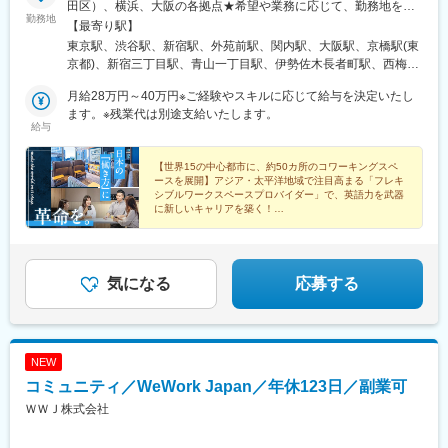
田区）、横浜、大阪の各拠点★希望や業務に応じて、勤務地を決
営業全体で13名が在籍しております（20代1人 30代1人 40代4
勤務地
定します（詳しくは面接時にご相談させていただきます）＜拠点
名 50代6名 60代1名）。
【最寄り駅】
一覧＞★東京・横浜で積極採用中！・THE COLLECTIVE GRAND
東京駅、渋谷駅、新宿駅、外苑前駅、関内駅、大阪駅、京橋駅(東
TOKYO／東京都千代田区・グラントウキョウサウスタワー／東京
■キャリアについて：
京都)、新宿三丁目駅、青山一丁目駅、伊勢佐木長者町駅、西梅田
都千代田区・渋谷ヒカリエ／東京都渋谷区渋谷・新宿ミライナタ
入社後は商品についての理解を深めていただき、先輩社員から営
駅、銀座一丁目駅、新宿駅(東京メトロ)、表参道駅、日本大通り
ワー／東京都新宿区新宿・D-LIFEPLACE南青山／東京都港区南青
月給28万円～40万円※ご経験やスキルに応じて給与を決定いたし
業の流れや業務について学んでいただきます。ゆくゆくは海外駐
駅、大阪梅田駅(阪神線)
山・BASEGATE横浜関内タワー／神奈川県横浜市・ザ・コレクテ
ます。※残業代は別途支給いたします。
在にてご活躍いただくことを期待しています。
給与
ィブ グラングリーン大阪／大阪府大阪市北区※受動喫煙対策あり
■はたらく環境：
【世界15の中心都市に、約50カ所のコワーキングスペ
◇平均残業月10時間／年間休日123日／平均有休取得率61％とプ
ースを展開】アジア・太平洋地域で注目高まる「フレキ
ライベートを大切にしながら働くことできます・
シブルワークスペースプロバイダー」で、英語力を武器
◇役職手当・単身赴任手当など福利厚生も充実しています。
に新しいキャリアを築く！
#年休120日以上・土日祝休
#月給28万円～
■社風について：
アットホームで和気あいあいとした雰囲気です。それぞれの考え
方も尊重する自由でのびのびとした社風なので、自分らしさを大
気になる
応募する
切にして働くことができます◎
■当社について：
商品・販売先等：「信頼」と「誠実」をモットーに産業機器・電
NEW
子機器からインテリア雑貨、建築資材まで幅広い商品を取り扱う
コミュニティ／WeWork Japan／年休123日／副業可
貿易商社。中近東、中南米、アフリカなどにおける特定ニーズ市
場で高い評価を得ています。
ＷＷＪ株式会社
変更の範囲：会社の定める業務