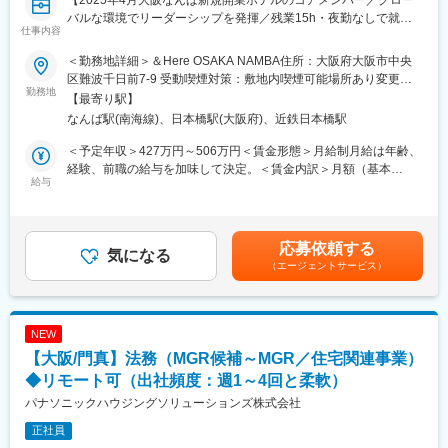
います。日頃の勤務状況や在籍年数、実績や経験などの評価項目
商品でもあります。
バルな環境でリーダーシップを発揮／残業15h・夜勤なしで就業
により昇級していきます（5等級～係長まで）
そのような日常生活には欠かせない商品を製造、販売している当
仕事内容
環境◎】
（3）メリハリがついた環境：労働組合による労働環境整備が整っ
社は、常に身近なメーカーとして人々の生活に根付いています。
ており、有給取得率も高い実績を誇っており、オン・オフのメリ
＜勤務地詳細＞＆Here OSAKA NAMBA住所：大阪府大阪市中央
■業務概要
ハリをつけることが可能な就業環境です。
区難波千日前7-9 受動喫煙対策：敷地内喫煙可能場所あり変更の
変更の範囲：会社の定める業務
当社が新たに開業するレジデンス型ホテル「＆Here OSAKA
勤務地
範囲：会社の定める事業所
【最寄り駅】
NAMBA」において、フロントスタッフとして、フロント業務全般
■社名変更について
なんば駅(南海線)、日本橋駅(大阪府)、近鉄日本橋駅
およびリーダー業務を担当いただきます。
2025年5月2日をもちまして社名を「ダイハツディーゼル株式会
社」から
＜予定年収＞427万円～506万円＜賃金形態＞月給制月給は年齢、
＜業務詳細＞
「ダイハツインフィニアース株式会社」へ社名変更いたしまし
経験、前職の給与を加味して決定。＜賃金内訳＞月額（基本
・フロントマネージャーの補佐、時間帯責任者としての現場運営
給与
た。
給）：285,000円～337,500円＜月給＞285,000円～337,500円＜
・スタッフの指導、育成、業務フォロー
「インフィニアース」は、
昇給有無＞有＜残業手当＞有＜給与補足＞■昇給：年１回（７月）
・フロント／ベル／予約管理／接客／コンシェルジュ業務
「永遠・無限（Ｉｎｆｉｎｉｔｙ）」と「地球（Ｅａｒｔｈ）」
■賞与：年２回業績に応じて支給賃金はあくまでも目安の金額であ
・館内設備・備品管理、マニュアルや確認リストの作成
を組み合わせた造語です。技術を通じて地球環境との調和を図る
り、選考を通じて上下する可能性があります。月給(月額)は固定手
応募依頼する
・オペレーション構築、研修計画立案、顧客満足度向上の提案
気になる
ことでサステナブルな社会の実現を目指しております。
当を含めた表記です。
（エージェントサービス）
＜お客様について＞
▼HPもぜひご覧ください▼
インバウンド利用が中心で、宿泊客の約9割が海外からの観光客
数字で見るダイハツインフィニアース
で、長期滞在やグループ利用、出張利用のビジネス層も来館しま
https://www.d-infi.com/recruit/graduate/numbers
NEW
す。平均滞在日数は4～5泊です。
【大阪/門真】法務（MGR候補～MGR／住宅関連事業）
変更の範囲：会社の定める業務
■レジデンシャルホテル「＆Here」とは
◆リモート可（出社頻度：週1～4回と柔軟）
楽しむ（ENJOY）とくつろぐ（RELAX）を融合した、新しい滞在
パナソニックハウジングソリューションズ株式会社
価値を提供するホテルブランドです。広々とした客室やキッチン
正社員
設備など、長期滞在やグループ利用に適した設計が特徴で、訪日