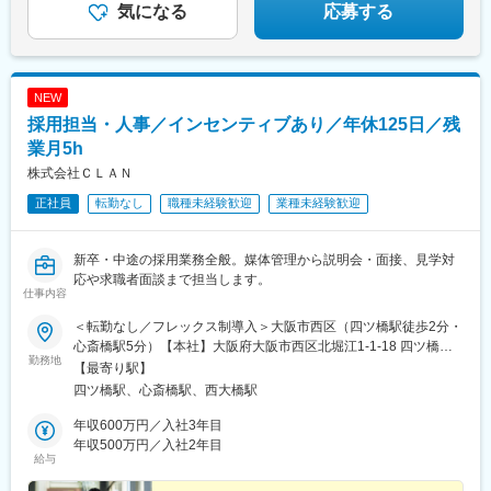
気になる
応募する
NEW
採用担当・人事／インセンティブあり／年休125日／残
業月5h
株式会社ＣＬＡＮ
正社員
転勤なし
職種未経験歓迎
業種未経験歓迎
新卒・中途の採用業務全般。媒体管理から説明会・面接、見学対
応や求職者面談まで担当します。
仕事内容
＜転勤なし／フレックス制導入＞大阪市西区（四ツ橋駅徒歩2分・
心斎橋駅5分）【本社】大阪府大阪市西区北堀江1-1-18 四ツ橋イ
勤務地
ーストビル2階■本社アクセス大阪メトロ四つ橋線「四ツ橋駅」か
【最寄り駅】
ら徒歩で2分大阪メトロ御堂筋線「心斎橋駅」から徒歩で7分大阪
四ツ橋駅、心斎橋駅、西大橋駅
メトロ長堀鶴見緑地線「心斎橋駅」から徒歩で5分※U・Iターン歓
迎
年収600万円／入社3年目
年収500万円／入社2年目
給与