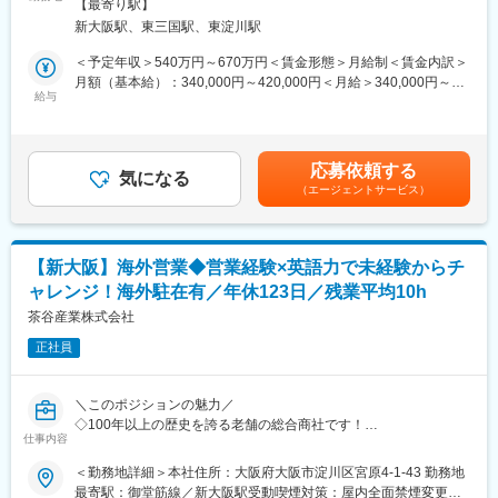
範囲：会社の定める事業所
【最寄り駅】
新大阪駅、東三国駅、東淀川駅
■業務概要：
産業機器・電子機器・インテリア雑貨・建築資材まで幅広い商品
＜予定年収＞540万円～670万円＜賃金形態＞月給制＜賃金内訳＞
を取り扱う老舗グローバル総合商社である当社にて、海外営業業
月額（基本給）：340,000円～420,000円＜月給＞340,000円～
務をお任せいたします。
給与
420,000円＜昇給有無＞有＜残業手当＞有＜給与補足＞※上記につ
いてはモデル年収であり、実際は年齢・経験・スキル・家族構成
■業務内容：
などによって変動致します。■昇給：年1回■賞与：年2回（2025年
日本国内のメーカーと海外の顧客企業を繋ぐ架け橋となり、世界
実績4.6ヶ月分）■海外給与/ドバイ駐在時(32歳独身者)月給（海外
応募依頼する
を舞台にご活躍いただきます。将来的には海外駐在（ドバイ）に
気になる
勤務手当等含む）：480,000円想定年収：720万円賃金はあくまで
（エージェントサービス）
てご活躍いただくことを期待しております。
も目安の金額であり、選考を通じて上下する可能性があります。
月給(月額)は固定手当を含めた表記です。
【営業スタイル】ルート営業
【エリア】ヨーロッパ・アメリカ
【新大阪】海外営業◆営業経験×英語力で未経験からチ
【商品】エアコン・自動車・精密部品
ャレンジ！海外駐在有／年休123日／残業平均10h
【出張】国内(月1～2回)・海外(年1～2回) ※期間は1～2週間程
茶谷産業株式会社
【業務】
正社員
・国内外顧客との折衝（電話・メール・Web打ち合わせ）
・製品の提案・スケジュール管理・納期調整
・各種書類作成（契約書・請求書）
＼このポジションの魅力／
・受発注・出荷・代金回収などの管理業務 など
◇100年以上の歴史を誇る老舗の総合商社です！
※営業事務と協同体制の為、営業に専念しやすい環境です！
仕事内容
◇日本でも数少ない「日中貿易友好商社」に指定された優良企業
☆
＜勤務地詳細＞本社住所：大阪府大阪市淀川区宮原4-1-43 勤務地
■組織構成：
◇年休123日(土日祝)／完全週休二日制／残業10hとワークライフ
最寄駅：御堂筋線／新大阪駅受動喫煙対策：屋内全面禁煙変更の
営業全体で12名が在籍しております（20代1人 30代1人 40代3