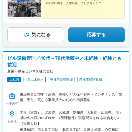
今回の転職を「人生最後」にしませんか？
県福岡市博多区中洲5-6-10 LA博多9階連絡先：092-261-5877
気になる
応募する
ビル設備管理／40代～70代活躍中／未経験・経験とも
歓迎
新栄不動産ビジネス株式会社
正社員
5名以上採用
職種未経験歓迎
業種未経験歓迎
未経験者活躍中！建物、設備などの保守管理・メンテナンス・警
備・受付／更なる事業拡大のための増員募集
仕事内容
本社（東京）、北海道、宮城県、愛知県、大阪府、広島県、福岡
県の各支店のいずれか。※管理物件に現場配属される場合あり※受
勤務地
動喫煙対策あり【1】本社1：東京都新宿区新宿6-24-16新宿6丁目
【最寄り駅】
ビル6階連絡先：03-5287-10072：日本テレビ生田スタジオ神奈川
東新宿駅、西１５丁目駅、北四番丁駅、久屋大通駅、心斎橋駅、