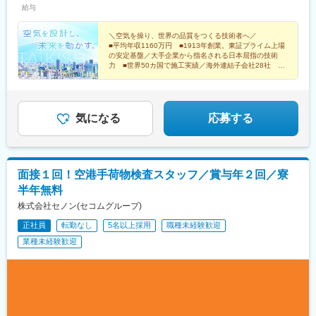
丁目駅、神奈川駅、伏見駅(愛知県)、北新地駅、中電前駅、陽羽里
給与
川）※転勤の有無、海外出張、リモートワークの取り扱いは職種に
駅、市役所前駅(長野県)、丸太町駅(京都市営)、三宮駅(神戸新交
より異なります※自宅から施工現場への通勤が困難な場合は、現場
通)、西４丁目駅、青葉通一番町駅、反町駅、淀屋橋駅、本通駅、
宿舎を用意※受動喫煙対策：屋内喫煙可能場所あり
＼空気を操り、世界の品質をつくる技術者へ／
京都市役所前駅、三ノ宮駅
■平均年収1160万円 ■1913年創業。東証プライム上場
の安定基盤／大手企業から指名される日本屈指の技術
力 ■世界50カ国で施工実績／海外連結子会社28社 ■
自動車塗装プラントで世界トップクラスのシェア
気になる
応募する
面接１回！空港手荷物検査スタッフ／賞与年２回／寮
半年無料
株式会社セノン(セコムグループ)
正社員
転勤なし
5名以上採用
職種未経験歓迎
業種未経験歓迎