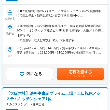
でに12店舗予定です。
(1)法務企画グループ
・主な担当業務は、コンプライアンス強化のための仕組み構築・
変更の範囲：会社の定める業務
◇◆空間情報技術のパイオニア／世界トップクラスの空間情報技
教育（カルテル、贈収賄のリスク低減等）、不正防止対応に関す
術で国土保全・防災に貢献／官公庁取引8割◆◇
る企画・推進、コーポレート・ガバナンスの企画・運営です。
仕事内容
・実効性のある仕組みの構築や取組みの推進を行うために、事業
■業務内容：
＜勤務地詳細＞新空間情報事業部住所：大阪府大阪市浪速区湊町
場や関係部門から必要な情報収集を行い、かつ連携・協働しなが
道路（歩道含む）、建物、倉庫などを対象に、3D計測および点群
2-2-45 オンテックス難波ビル3F 勤務地最寄駅：大阪メトロ御堂
ら、企画・推進することが重要となります。
データの処理・解析業務を担当いただきます。
勤務地
筋線／なんば駅受動喫煙対策：屋内全面禁煙変更の範囲：会社の
【最寄り駅】
車載型・歩行型・手持型の計測装置を用いたレーザ点群計測や写
定める事業所（リモートワーク含む）
(2)事業法務グループ
ＪＲ難波駅、なんば駅(地下鉄)、大阪難波駅
真撮影を行い、その後、専用ソフトウェアやAI技術を活用して地
・主な担当業務は、（1）契約、（2）法律相談・コンサルティン
物の自動抽出やデータ整備を進める業務です。
＜予定年収＞430万円～640万円＜賃金形態＞月給制＜賃金内訳＞
グ、（3）トラブル・クレーム対応 です。M&Aや再編などのプ
月額（基本給）：223,500円～310,500円その他固定手当/月：
ロジェクト案件や訴訟が起こった場合にはこれも対応いただきま
■具体的には：
給与
10,000円～38,500円＜月給＞233,500円～349,000円＜昇給有無
す。
◇車載・歩行・手持型装置を用いたレーザ点群データの計測
＞有＜残業手当＞有＜給与補足＞■賞与：年2回（業績により期末
・事業推進には常にリスクが伴います。事業法務は、現場に深く
◇道路・歩道・建物・倉庫などの現地データ取得（写真撮影含
支給あり）■昇給：年1回（人事評価による）賃金はあくまでも目
入り込み、その実態や課題を把握し、現場が気づいていないリス
む）
安の金額であり、選考を通じて上下する可能性があります。月給
クも洗い出して適切にヘッジすることが求められます。
応募依頼する
◇点群データの処理・解析
気になる
(月額)は固定手当を含めた表記です。
従って、関連部門や他職能とコミュニケーションを密にし、多
（エージェントサービス）
◇専用ソフトウェアによるデータクリーニング、ノイズ除去、地
くのステークホルダーと連携・協働することがとても重要です。
物抽出、AI技術を活用した自動化処理（物体抽出・分類など）
◇データの品質確認および整備作業
(3)共通
◇報告資料の作成
会社自体が一層のグローバル化を図っているので、必然、いずれ
【大阪本社】法務◆東証プライム上場／土日祝休／シ
のグループにおいても国内のみならず、海外においても同様の役
ステムキッチンシェア1位
■当社について：
割が期待されています。
創業70年以上、売上高550億円以上を誇る、空間情報技術のパイ
タカラスタンダード株式会社
オニア企業です。