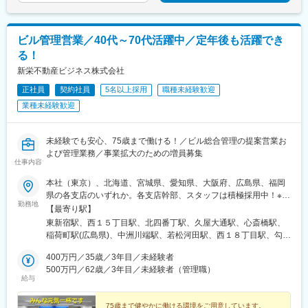
ビル管理営業／40代～70代活躍中／定年後も活躍でき
る！
新栄不動産ビジネス株式会社
正社員
契約社員
5名以上採用
職種未経験歓迎
業種未経験歓迎
未経験でも安心、75歳まで働ける！／ビル総合管理の提案営業お
よび管理業務／事業拡大のための増員募集
仕事内容
本社（東京）、北海道、宮城県、愛知県、大阪府、広島県、福岡
県の各支店のいずれか。各支店幹部、スタッフは積極採用中！※受
勤務地
動喫煙対策あり【1】本社東京都新宿区新宿6-24-16新宿6丁目ビ
【最寄り駅】
ル6階連絡先：03-5287-1007【2】北海道支店北海道札幌市中央区
東新宿駅、西１５丁目駅、北四番丁駅、久屋大通駅、心斎橋駅、
南1条西14丁目1-228ワフスビル5階連絡先：011-231-2031【3】
稲荷町駅(広島県)、中洲川端駅、若松河田駅、西１８丁目駅、勾当
東北支店宮城県仙台市青葉区二日町10-20イマス二日町ビル3階連
台公園駅、栄町駅(愛知県)、四ツ橋駅、的場町駅、呉服町駅(福岡
絡先：022-714-6681【4】中部支店愛知県名古屋市中区丸の内3-
400万円／35歳／3年目／未経験者
県)、中央区役所前駅、栄駅(愛知県)、大阪難波駅、段原一丁目
17-28第二リックスビル8階連絡先： 052-961-6721【5】関西支店
500万円／62歳／3年目／未経験者（管理職）
駅、天神駅
給与
大阪府大阪市中央区西心斎橋1-5-5アーバンBLD心斎橋3階連絡
先：06-4704-0385【6】中四国支店広島県広島市南区的場町1-2-
16グリーンタワー4階連絡先：082-568-6123【7】九州支店福岡
75歳まで健やかに働ける環境をご用意しています。