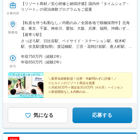
【リゾート商材／安心研修と納得評価】国内外『タイムシェア・
リゾート』の宿泊体験プログラムをご提案
仕事内容
【転居を伴う転勤なし／内勤のみ／全国各地で積極採用中】北海
道、東京、千葉、神奈川、愛知、大阪、兵庫、福岡、沖縄いずれ
勤務地
かのバケーション・ギャラリーにて勤務していただきます。★外
【最寄り駅】
回りはありません！完全内勤での業務となります。※勤務地は希望
さっぽろ駅、日比谷駅、ベイサイド・ステーション駅、桜木町
を考慮し決定します※関西エリアは圏内バケーション・ギャラリー
駅、伏見駅(愛知県)、渡辺橋駅、三宮・花時計前駅、唐人町駅、市
でのシフト勤務となります<北海道>■札幌北海道札幌市中央区北
立病院前駅(沖縄県)、てだこ浦西駅、大通駅、有楽町駅、国際セン
二条西4-1<関東>■日比谷東京都千代田区有楽町1-5-1■東京ベイ千
年収750万円（経験2年）
ター駅、肥後橋駅、神戸三宮駅(阪神)、札幌駅、銀座駅、丸の内駅
葉県浦安市舞浜1-8■横浜神奈川県横浜市西区みなとみらい2-2-1<
年収650万円（経験2年）
(愛知県)、大江橋駅、神戸三宮駅(阪急・神戸高速)
給与
東海>■名古屋愛知県名古屋市中区栄1-3-3<関西> ※圏内バケーショ
ン・ギャラリーをシフト勤務■大阪大阪市北区中之島3-2-4■神戸兵
庫県神戸市中央区加納町6-6-1<九州>■福岡福岡県福岡市中央区地
＼業界未経験歓迎！社歴・年齢問わずに評価！／
☆ヒルトンのリゾート商品を提案
行浜2-2-3<沖縄>■那覇首里城沖縄県那覇市首里山川町1-132-1■
☆月給30万円＋保証金月10万円（4カ月）＋インセン
ザ・ビーチリゾート瀬底沖縄県国頭郡本部町瀬底1081-4※U・Iタ
☆新規開拓なし＆内勤のみ
ーン歓迎※受動喫煙対策：屋内全面禁煙
☆年休120日以上／完全週休2日制
☆1週間以上の長期休暇OK
☆グループホテル社員割引あり
気になる
応募する
NEW