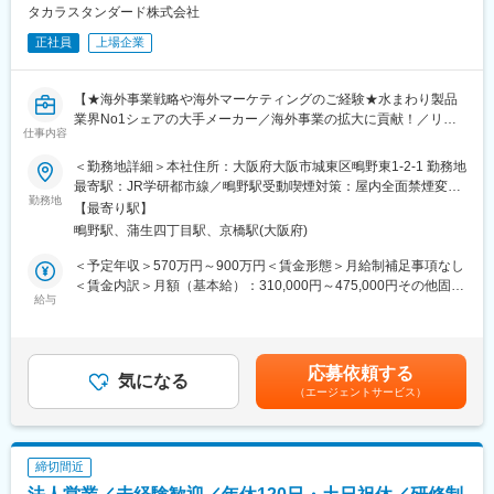
・訴訟、クレーム案件への対応
タカラスタンダード株式会社
・株主総会の運営および関連実務
正社員
上場企業
＜入社後＞
これまでのご経験に応じて、まずは契約審査や法律相談を中心に
【★海外事業戦略や海外マーケティングのご経験★水まわり製品
担当。
業界No1シェアの大手メーカー／海外事業の拡大に貢献！／リモ
業務に慣れ次第、国際契約やグローバル案件への関与を広げてい
仕事内容
ート可能！／年休122日・土日祝】
ただきます。
＜勤務地詳細＞本社住所：大阪府大阪市城東区鴫野東1-2-1 勤務地
＼100年以上の歴史を誇る東証プライム上場企業／
＜キャリア＞
最寄駅：JR学研都市線／鴫野駅受動喫煙対策：屋内全面禁煙変更
2030年海外事業の売上高を現状の約10億円から100億規模へ伸ば
勤務地
経験次第では、法務部門のマネジメントや全社コンプライアンス
の範囲：会社の定める事業所
【最寄り駅】
すべく、海外事業を強化していきます！今後の海外戦略を担って
統括など、より上流の役割を担うことが可能です。
鴫野駅、蒲生四丁目駅、京橋駅(大阪府)
頂ける戦略チームのメンバーとして海外マーケティング職を募集
します。
■業務の特徴
＜予定年収＞570万円～900万円＜賃金形態＞月給制補足事項なし
・グローバル事業拡大を法務面から直接支援
＜賃金内訳＞月額（基本給）：310,000円～475,000円その他固定
■仕事内容：
給与
・契約実務から経営に近いリスク管理まで関与
手当/月：51,000円～85,000円＜月給＞361,000円～560,000円＜
自社のシステムキッチン、バス、洗面等の住宅設備機器に関する
・製造業ならではの取引・品質・クレーム対応の専門性が身につ
昇給有無＞有＜残業手当＞有＜給与補足＞■昇給：年1回（4月）■
海外マーケティングを任せします。
く
賞与：年2回（7月、12月）※昨年実績： 4.7カ月分賃金はあくまで
も目安の金額であり、選考を通じて上下する可能性があります。
応募依頼する
【具体的には…】
気になる
■組織
月給(月額)は固定手当を含めた表記です。
（エージェントサービス）
・各国の市場分析及びポテンシャル市場の選定
本社法務部門への配属。
・開拓する新規市場のお客様が求める価値観、ニーズの分析
事業部門と距離が近く、「事業を止めない法務」として実務に深
・海外拠点設置を含めた新規市場戦略の選定
く関わる体制です。
締切間近
【アジア圏】
■働き方