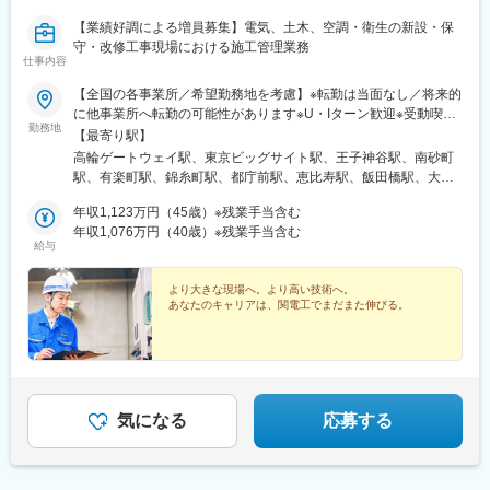
海外とのミーディングも頻繁に行われるため、英語力は必須とな
【業績好調による増員募集】電気、土木、空調・衛生の新設・保
ります。装置への知識理解や技術知見よりも、ピープルマネジメ
守・改修工事現場における施工管理業務
ントスキルの方が重要となります。
仕事内容
■同社について：
【全国の各事業所／希望勤務地を考慮】※転勤は当面なし／将来的
・同社は他の追随を許さない技術力と製品ラインアップを持つ売
に他事業所へ転勤の可能性があります※U・Iターン歓迎※受動喫煙
勤務地
上高世界ナンバー1の半導体・ディスプレイ製造装置メーカーで
対策あり
【最寄り駅】
す。圧倒的な資金力を活かし、毎年売上高の15％近くを研究開発
高輪ゲートウェイ駅、東京ビッグサイト駅、王子神谷駅、南砂町
に投資しています。1万3300件以上の特許も保有しており、世界
駅、有楽町駅、錦糸町駅、都庁前駅、恵比寿駅、飯田橋駅、大通
18ヶ国100拠点でビジネスを展開している企業です 。
駅、勾当台公園駅、大宮駅(埼玉県)、宇都宮駅東口駅、新前橋駅、
・世界トップクラス企業ならではの福利厚生や休暇も充実してお
年収1,123万円（45歳）※残業手当含む
新潟駅、市役所前駅(長野県)、千葉中央駅、水戸駅、高島町駅、沼
り、働きやすい企業として数々の世界的なアワードを受賞してい
年収1,076万円（40歳）※残業手当含む
津駅、伏見駅(愛知県)、京王八王子駅、金手駅、渡辺橋駅、銀山町
給与
ます。有給休暇の平均取得日数は13日、平均勤続年数11年と長期
駅、薬院駅、美栄橋駅、竜田駅、国際展示場駅、銀座一丁目駅、
就業ができる環境が整っています。
西新宿駅、後楽園駅、西４丁目駅、広瀬通駅、権堂駅、葭川公園
より大きな現場へ。より高い技術へ。
駅、戸部駅、国際センター駅、八王子駅、肥後橋駅、稲荷町駅(広
あなたのキャリアは、関電工でまだまた伸びる。
変更の範囲：会社の定める業務
島県)、渡辺通駅、有明駅(東京都)、銀座駅、新宿西口駅、狸小路
駅、青葉通一番町駅、京成千葉駅、平沼橋駅、丸の内駅(愛知県)、
大江橋駅、広島駅、薬院大通駅
気になる
応募する