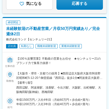
ス・洗面化粧台などの住宅設備機器を提供しています。
気になる
応募する
★国内の金融・保険業を除く、資本金10億円以上の法人の自己資
本比率平均は一般的に40%前後と言われているのに対し、当社は
64.9%と高い自己資本比率を確立。
また、上場企業の中でも類を見ない31期連続増収増益を達成する
締切間近
など、堅実・健全な経営を続けています。
未経験歓迎の不動産営業／月収50万円実績あり／完全
週休2日
変更の範囲：会社の定める業務
株式会社ランド【センチュリー21】
正社員
転勤なし
職種未経験歓迎
業種未経験歓迎
【100％反響営業】不動産の営業をお任せ ★センチュリー21の
ブランド力で集客力抜群！
仕事内容
【大阪市・堺市・京都での採用 】■西田辺店大阪府大阪市阿倍野
区昭和町5-12-20└御堂筋線『西田辺』徒歩1分■阿波座店大阪府大
勤務地
阪市西区立売堀5-4-1└中央・千日前線『阿波座』徒歩2分■北花田
【最寄り駅】
店大阪府堺市北区東浅香山町1-149└JR阪和線『浅香』徒歩8分└
西田辺駅、阿波座駅、浅香駅、今出川駅、大阪駅、出町柳駅、大
御堂筋線『北花田』徒歩10分■京都店京都府京都市上京区大原口
阪梅田駅(阪神線)、西梅田駅
町224└地下鉄烏丸線『今出川』徒歩5分└京阪本線『出町柳』徒
歩7分■梅田店大阪府大阪市北区大深町5-54 グラングリーン大阪ゲ
年収1500万円／入社4年目（月給60万円＋歩合給+賞与）
ートタワー7階└JR線「大阪駅」直結└阪急電鉄・阪神電鉄「大阪
年収1200万円／入社3年目（月給40万円＋歩合給+賞与）
給与
梅田駅」から地下通路直結※基本転勤なし（本人の希望次第）※グ