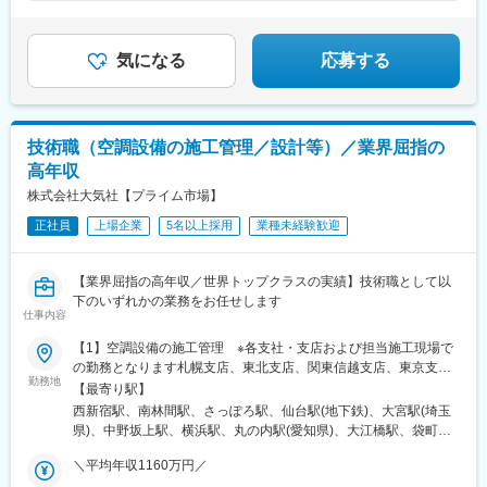
地内全面禁煙
新宿駅、上野広小路駅、千葉中央駅、第一通り駅、箱崎宮前駅、
櫛田神社前駅、天神駅、香椎宮前駅
気になる
応募する
技術職（空調設備の施工管理／設計等）／業界屈指の
高年収
株式会社大気社【プライム市場】
正社員
上場企業
5名以上採用
業種未経験歓迎
【業界屈指の高年収／世界トップクラスの実績】技術職として以
下のいずれかの業務をお任せします
仕事内容
【1】空調設備の施工管理 ※各支社・支店および担当施工現場で
の勤務となります札幌支店、東北支店、関東信越支店、東京支
勤務地
社、横浜支店、中部支店、大阪支社、中国支店、九州支店、茨城
【最寄り駅】
営業所、北陸支店、長野営業所、京都営業所、神戸営業所【2】実
西新宿駅、南林間駅、さっぽろ駅、仙台駅(地下鉄)、大宮駅(埼玉
施設備設計東北支店、東京本社、中部支店、大阪支社、九州支店
県)、中野坂上駅、横浜駅、丸の内駅(愛知県)、大江橋駅、袋町
【3】プラント設計施工東京本社【4】生産技術エンジニア／製造
駅、博多駅、つくば駅、四十万駅、長野駅、烏丸御池駅、神戸三
業の制御エンジニアオートメーション事業所（神奈川）【5】
＼平均年収1160万円／
宮駅(阪神)、都庁前駅、大通駅、あおば通駅、北大宮駅、西新宿五
CADシミュレーションエンジニアオートメーション事業所（神奈