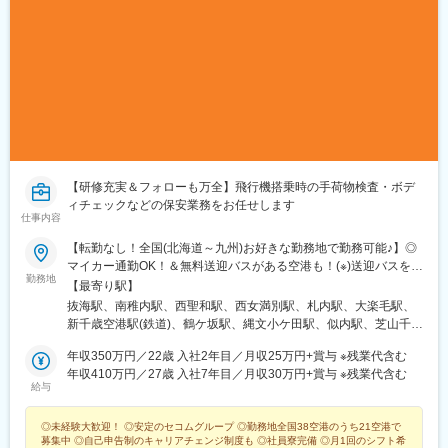
【研修充実＆フォローも万全】飛行機搭乗時の手荷物検査・ボデ
ィチェックなどの保安業務をお任せします
仕事内容
【転勤なし！全国(北海道～九州)お好きな勤務地で勤務可能♪】◎
マイカー通勤OK！＆無料送迎バスがある空港も！(※)送迎バスを運
勤務地
行中の空港！(☆)寮費半年無料の空港！＜北海道＞利尻空港稚内空
【最寄り駅】
港旭川空港(☆)女満別空港(☆)帯広空港(☆)釧路空港新千歳空港(※)
抜海駅、南稚内駅、西聖和駅、西女満別駅、札内駅、大楽毛駅、
(☆)＜東北＞青森空港大館能代空港花巻空港＜関東＞八丈島空港
新千歳空港駅(鉄道)、鶴ケ坂駅、縄文小ケ田駅、似内駅、芝山千代
(☆)成田空港 (※)＜近畿＞関西国際空港(※)(☆)神戸空港(※)(☆)＜中
田駅、関西空港駅(鉄道)、神戸空港駅(鉄道)、米子空港駅(鉄道)、
国＞米子空港岡山空港＜九州＞対馬空港福江空港屋久島空港種子
年収350万円／22歳 入社2年目／月収25万円+賞与 ※残業代含む
野々口駅、西大山駅、大山駅(鹿児島県)、中浜駅
島空港奄美空港★受動喫煙防止対策：屋内喫煙室あり
年収410万円／27歳 入社7年目／月収30万円+賞与 ※残業代含む
給与
◎未経験大歓迎！ ◎安定のセコムグループ ◎勤務地全国38空港のうち21空港で
募集中 ◎自己申告制のキャリアチェンジ制度も ◎社員寮完備 ◎月1回のシフト希