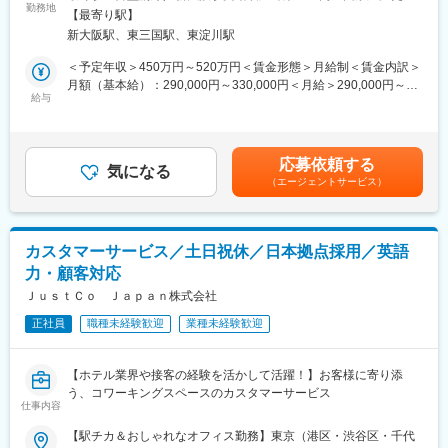
バランス◎
勤務地
範囲：会社の定める事業所
名 50代6名 60代1名）。
【最寄り駅】
新大阪駅、東三国駅、東淀川駅
■業務概要：
■キャリアについて：
産業機器・電子機器・インテリア雑貨・建築資材まで幅広い商品
＜予定年収＞450万円～520万円＜賃金形態＞月給制＜賃金内訳＞
入社後は商品についての理解を深めていただき、先輩社員から営
を取り扱う老舗グローバル総合商社である当社にて、海外営業業
月額（基本給）：290,000円～330,000円＜月給＞290,000円～
業の流れや業務について学んでいただきます。ゆくゆくは海外駐
務をお任せいたします。
給与
330,000円＜昇給有無＞有＜残業手当＞有＜給与補足＞※上記につ
在にてご活躍いただくことを期待しています。
いてはモデル年収であり、実際は年齢・経験・スキル・家族構成
■業務内容：
などによって変動致します。■昇給：年1回■賞与：年2回（2025年
■はたらく環境：
日本国内のメーカーと海外の顧客企業を繋ぐ架け橋となり、世界
実績4.6ヶ月分）■海外給与/ドバイ駐在時(32歳独身者)月給（海外
◇平均残業月10時間／年間休日123日／平均有休取得率61％とプ
応募依頼する
を舞台にご活躍いただきます。将来的には海外駐在（ドバイ）に
気になる
勤務手当等含む）：480,000円想定年収：700万円賃金はあくまで
ライベートを大切にしながら働くことできます・
（エージェントサービス）
てご活躍いただくことを期待しております。
も目安の金額であり、選考を通じて上下する可能性があります。
◇役職手当・単身赴任手当など福利厚生も充実しています。
月給(月額)は固定手当を含めた表記です。
【営業スタイル】ルート営業
■社風について：
【エリア】ヨーロッパ・アメリカ
アットホームで和気あいあいとした雰囲気です。それぞれの考え
カスタマーサービス／土日祝休／日本拠点採用／英語
【商品】エアコン・自動車・精密部品
方も尊重する自由でのびのびとした社風なので、自分らしさを大
力・顧客対応
【出張】国内(月1～2回)・海外(年1～2回) ※期間は1～2週間程
切にして働くことができます◎
ＪｕｓｔＣｏ Ｊａｐａｎ株式会社
【業務】
■当社について：
正社員
職種未経験歓迎
業種未経験歓迎
・国内外顧客との折衝（電話・メール・Web打ち合わせ）
商品・販売先等：「信頼」と「誠実」をモットーに産業機器・電
・製品の提案・スケジュール管理・納期調整
子機器からインテリア雑貨、建築資材まで幅広い商品を取り扱う
・各種書類作成（契約書・請求書）
貿易商社。中近東、中南米、アフリカなどにおける特定ニーズ市
【ホテル業界や接客の経験を活かして活躍！】お客様に寄り添
・受発注・出荷・代金回収などの管理業務 など
場で高い評価を得ています。
う、コワーキングスペースのカスタマーサービス
※営業事務と協同体制の為、営業に専念しやすい環境です！
仕事内容
変更の範囲：会社の定める業務
【駅チカ＆おしゃれなオフィス勤務】東京（港区・渋谷区・千代
■組織構成：