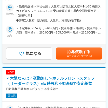
できる
■業務内容：
＜勤務地詳細＞本社住所：大阪府大阪市北区大淀中1-1-30 梅田ス
・舶用エンジンや付帯機器のサービス業務（主機関、補機関、デ
■働き方：
カイビルタワーウエスト18F受動喫煙対策：屋内全面禁煙変更の
ィーゼルエンジン、デュアルフューエルエンジン）
勤務地
◆海外出張あり：月1～2回程度（1回1週間前後）
範囲：会社の定める事業所
【最寄り駅】
・新造/保守メンテナンス/不具合調整
※状況により長期滞在の可能性もありますが、家族事情など状況に
中津駅(大阪府・阪急線)、大阪駅、梅田駅(地下鉄)
・エンジンおよび周辺機器の修理、整備、お客様と打ち合わ
応じて出張調整も柔軟◎
せ 等
◆残業：月20時間以下
＜予定年収＞552万円～669万円＜賃金形態＞月給制＜賃金内訳＞
◆在宅勤務：月10日まで可能★出張後のリカバリーや育児との両
月額（基本給）：265,000円～305,000円＜月給＞265,000円～
■業務の特徴・魅力
給与
立のために使用しているメンバーも多い
305,000円＜昇給有無＞有＜残業手当＞有＜給与補足＞※上記はモ
・グローバル展開をしている当社は、エンジンのサービスメンテ
◆勤務地：大阪本社のみ（転勤なし）
デル理論年収であり、経験等に応じて変動します。■賞与：年2回
ナンスを通して、国内外問わずグローバルに活躍できます。
（7月・12月）※2024年実績5.6ヶ月■昇給：年1回（3月）賃金は
・社会貢献を担っている物流の停滞を無くすためにも、サービス
■組織構成：
あくまでも目安の金額であり、選考を通じて上下する可能性があ
応募依頼する
メンテナンス要員は、非常に価値ある仕事になってきています。
気になる
グローバル事業本部には約32名在籍
ります。月給(月額)は固定手当を含めた表記です。
（エージェントサービス）
・社員一人ひとりの将来を見据え、グローバルに活躍できるよう
・本部長：50代後半
な教育制度が整っており、異業種からの転職でも経験さえあれば
・部長：40代後半～50代
活かすことができる体制にあります。
・マネージャー：40代前半中心
・部門内の風通しがよく相談体制が整っているほか、特異な作業
・メンバー：30代が中心
NEW
環境にあるからこそ社員同士の信頼関係が厚くなっています。
※独立部署として立ち上がったのは約2年ほど前のため、中途メン
＜大阪なんば／夜勤無し＞ホテルフロントスタッフ
バーも多い環境です
■当社の魅力
（リーダークラス）※日鉄興和不動産Gで安定基盤
（1）大きなプロジェクト、社会価値に繋がる仕事：ご自身が関わ
■当社の魅力：
日鉄興和不動産ホスピタリティ株式会社
ったエンジン製品が大型タンカーや巨大な発電プラントの核とな
・当社は100年以上の歴史を誇る東証プライム上場企業であり、
正社員
るため、船やプラントが稼動する瞬間にはご自身の仕事がダイレ
働く環境改善を推進しております。
クトに形になるやりがいを感じることができます。
・普段何気なく使っているキッチンやお風呂、洗面化粧台など、
（2）年齢にかかわらず活躍可能：等級制度での評価体系になって
「毎日」「長年」使うものだからこそ、お客様のこだわりが強い
【2025年4月大阪なんば新規開業ホテルのコアメンバー／グロー