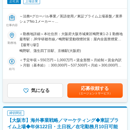
変更の範囲：会社の定める業務
正社員
上場企業
長年培ってきた測量・計測技術、コンサルティング技術、システ
ム技術を融合し、「人々が社会生活をしていくための安心・安
全・快適を創造する企業」として、地理空間情報を基本に様々な
～法務×グローバル事業／英語使用／東証プライム上場基盤／業界
分野で社会貢献をしています。
シェアNo.1メーカー～
「防災・減災」「国土管理」「インフラ管理」「環境保全」
仕事内容
「DX・分析」「海外展開」の6事業で社会システムの構築に貢献
■どんな会社？
＜勤務地詳細＞本社住所：大阪府大阪市城東区鴫野東1-2-1 勤務地
し、ASEANや開発途上国へのサービス提供も行っています。
タカラスタンダード株式会社は、1912年創業の総合住宅設備機器
最寄駅：JR学研都市線／鴫野駅受動喫煙対策：屋内全面禁煙変更
メーカーです。
勤務地
の範囲：会社の定める事業所
■歓迎資格：
【最寄り駅】
独自素材「高品位ホーロー」を強みに、システムキッチン・シス
別途記載の必須条件・歓迎条件に併せ、以下資格をお持ちの方は
鴫野駅、蒲生四丁目駅、京橋駅(大阪府)
テムバス・洗面化粧台など水まわり製品を展開。
歓迎です。
システムキッチン分野では業界シェアNo.1を誇り、国内のみなら
＜予定年収＞550万円～1,000万円＜賃金形態＞月給制＜賃金内訳
◇測量関連資格：測量士、測量士補、基準点測量・地形測量など
ずアジア圏を中心とした海外事業拡大も進めています。
＞月額（基本給）：300,000円～537,500円＜月給＞300,000円～
の実務に関わる資格※現場計測業務で高く評価されます。
事業領域の拡大に伴い、法務・コンプライアンス体制の強化が経
給与
537,500円＜昇給有無＞有＜残業手当＞有＜給与補足＞■昇給：年
◇CAD関連資格：AutoCAD技能認定試験、Revit関連資格、建築
営上の重要テーマとなっています。
1回（4月）■賞与：年2回（7月、12月）賃金はあくまでも目安の
CAD検定※点群から地図作成や構造確認を行う業務で役立ちま
金額であり、選考を通じて上下する可能性があります。月給(月額)
す。
■求人概要
は固定手当を含めた表記です。
◇GIS関連資格：GIS技術者資格：空間データの解析スキルとして
応募依頼する
法務（本社法務）
気になる
評価されます
（エージェントサービス）
◇プログラミング／IT関連資格：Python関連資格（Python3エン
■仕事内容
ジニア認定など）、情報処理技術者試験（基本情報／応用情報／
本社法務部門にて、国内および海外（主にアジア圏）事業を支え
データベースなど）※点群処理の自動化やAI分析の高度化に有利
る法務業務全般を担当します。
◇英語資格（目安レベル）：TOEIC、英検、IELTSなど※海外製機
締切間近
【具体的には】 ・契約書の作成、審査（国内契約／国際契約）
材のマニュアル理解やサポート窓口とのやり取りに活かせます。
【大阪市】海外事業戦略／マーケティング◆東証プラ
・各部門からの法律相談対応
・コンプライアンス関連業務の企画・運用
イム上場◆年休122日・土日祝／在宅勤務月10日可能
変更の範囲：会社の定める業務