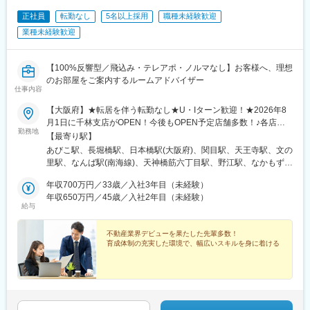
正社員
転勤なし
5名以上採用
職種未経験歓迎
業種未経験歓迎
【100%反響型／飛込み・テレアポ・ノルマなし】お客様へ、理想
のお部屋をご案内するルームアドバイザー
仕事内容
【大阪府】★転居を伴う転勤なし★U・Iターン歓迎！★2026年8
月1日に千林支店がOPEN！今後もOPEN予定店舗多数！♪各店
勤務地
舗、駅出口からスグなど立地も抜群♪＜大阪市内＞本店賃貸部（あ
【最寄り駅】
びこ駅）／南支店（長堀橋駅）／日本橋支店（日本橋駅）／関目
あびこ駅、長堀橋駅、日本橋駅(大阪府)、関目駅、天王寺駅、文の
支店（関目駅）／四天王寺支店（天王寺駅）／文の里支店（文の
里駅、なんば駅(南海線)、天神橋筋六丁目駅、野江駅、なかもず
里駅）／なんさん支店（なんば駅）／てんろく支店（天神橋筋六
駅、土師ノ里駅、河内松原駅、豊中駅、箕面萱野駅、千林大宮
丁目駅）／城東支店（野江駅）／千林支店（千林大宮駅）＜大阪
年収700万円／33歳／入社3年目（未経験）
駅、我孫子町駅、心斎橋駅、近鉄日本橋駅、関目成育駅、天王寺
市外＞堺支店（なかもず駅）／藤井寺支店（土師ノ里駅）／松原
年収650万円／45歳／入社2年目（未経験）
駅前駅、昭和町駅(大阪府)、ＪＲ野江駅、中百舌鳥駅、高見ノ里
給与
支店（河内松原駅）／豊中支店（豊中駅）／箕面支店（箕面萱野
駅、千林駅、関目高殿駅、大阪阿部野橋駅、美章園駅、森小路駅
駅）★受動喫煙対策：屋内全面禁煙（全店舗）
不動産業界デビューを果たした先輩多数！
育成体制の充実した環境で、幅広いスキルを身に着ける