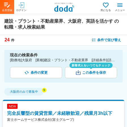
会員登録
ログイン
気になる
メニュー
建設・プラント・不動産業界、大阪府、英語を活かす
の
転職・求人検索結果
24
条件で並び替え
件
現在の検索条件
[勤務地]大阪府 [業種]建設・プラント・不動産業界 [詳細条件](語学)英語を活かす
新着求人をいつでもチェック
条件の変更
この条件を保存
大阪府
のみで募集中
NEW
完全反響型の賃貸営業／未経験歓迎／残業月3h以下
富士ホームサービス株式会社(富士グループ)