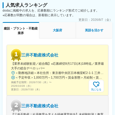
人気求人ランキング
dodaに掲載中の求人を、応募数順にランキング形式でご紹介します。
※応募数が同数の場合は、新着順に表示しています。
更新日：
2026/8/7（金）
建設・プラント・不動産
大阪府
英語を活かす
業界
三井不動産株式会社
【業界未経験歓迎／総合職】※応募締切9月17日(木)18時迄／業界最
大手の総合デベロッパー
＜勤務地詳細＞本社住所：東京都中央区日本橋室町2-1-1 三井本館勤務地最寄駅：東京メトロ銀座線・半蔵門線／三越前駅受動喫煙対策：屋内全面禁煙変更の範囲：会社の定める事業所（リモートワーク含む）
＜予定年収＞1,000万円～1,700万円＜賃金形態＞月給制＜賃金内訳＞月額（基本給）：470,000円～800,000円＜月給＞470,000円～800,000円＜昇給有無＞有＜残業手当＞有＜給与補足＞※経験に応ず※上記年収は基礎給与・賞与（2回）を含む。時間外勤務手当・諸手当別途支給。※あくまでモデルケースであり、実際の年収とは異なる可能性があります。処遇条件の詳細は内定後のオファー面談にてご説明いたします。賃金はあくまでも目安の金額であり、選考を通じて上下する可能性があります。月給(月額)は固定手当を含めた表記です。
掲載予定期間：
2026/7/30（木）
〜
2026/10/28（水）
気になる
更新日：
2026/7/30（木）
三井不動産株式会社
【三井不動産｜社員教育を支える研修運営担当】未経験歓迎！教育