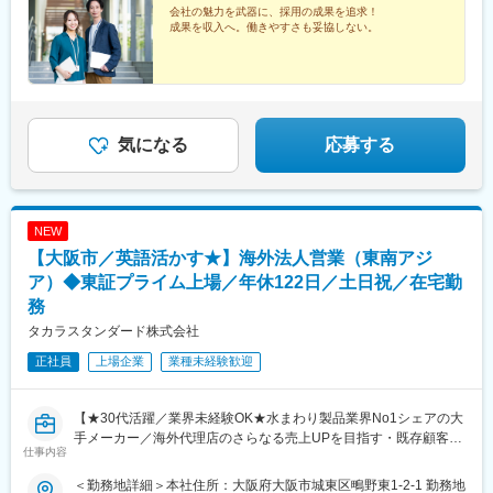
会社の魅力を武器に、採用の成果を追求！
成果を収入へ。働きやすさも妥協しない。
気になる
応募する
NEW
【大阪市／英語活かす★】海外法人営業（東南アジ
ア）◆東証プライム上場／年休122日／土日祝／在宅勤
務
タカラスタンダード株式会社
正社員
上場企業
業種未経験歓迎
【★30代活躍／業界未経験OK★水まわり製品業界No1シェアの大
手メーカー／海外代理店のさらなる売上UPを目指す・既存顧客メ
仕事内容
イン／リモート可能！／年休122日・土日祝】
＜勤務地詳細＞本社住所：大阪府大阪市城東区鴫野東1-2-1 勤務地