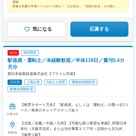
望制
研修＆先輩の手厚いフォローで安心！「人が好き」「空港が好き」その想い、叶
えませんか？
気になる
応募する
締切間近
NEW
駅係員・運転士／未経験歓迎／年休119日／賞与5.4カ
月分
西日本旅客鉄道株式会社【プライム市場】
正社員
上場企業
5名以上採用
職種未経験歓迎
業種未経験歓迎
【教育サポート万全】「駅係員」もしくは「運転士」の選べる2コ
ース／将来のキャリアステップあり
仕事内容
【北陸／近畿／中国／九州】【可能な限り希望を考慮】JR西日本
本社（大阪市北区）または当社事業エリア内（北陸から北九州ま
勤務地
で）の各支社※可能な限り希望に沿う配属をいたします※U・Iター
【最寄り駅】