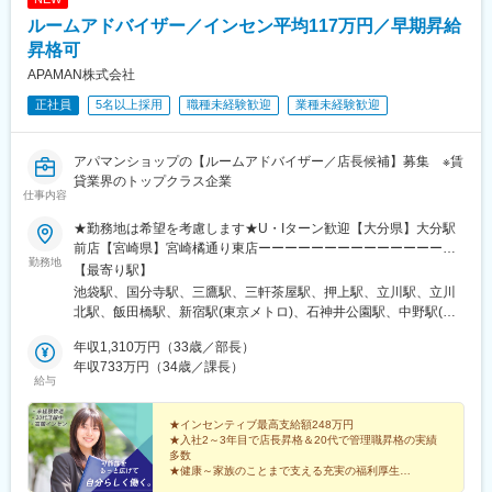
ルームアドバイザー／インセン平均117万円／早期昇給
昇格可
APAMAN株式会社
正社員
5名以上採用
職種未経験歓迎
業種未経験歓迎
アパマンショップの【ルームアドバイザー／店長候補】募集 ※賃
貸業界のトップクラス企業
仕事内容
★勤務地は希望を考慮します★U・Iターン歓迎【大分県】大分駅
前店【宮崎県】宮崎橘通り東店ーーーーーーーーーーーーーーー
勤務地
ーーーーーーーーーー【大阪府】堺東駅前店／東岸和田店※株式会
【最寄り駅】
社アパネットへ在籍出向ーーーーーーーーーーーーーーーーーー
池袋駅、国分寺駅、三鷹駅、三軒茶屋駅、押上駅、立川駅、立川
ーーーーーーー【東京都】立川駅南口店／立川駅北口店／国分寺
北駅、飯田橋駅、新宿駅(東京メトロ)、石神井公園駅、中野駅(東
北口店／三鷹店／新宿東口店三軒茶屋駅前店／中野南口店／押上
京都)、京成上野駅、平沼橋駅、松戸駅、柏駅、津田沼駅、稲毛
店／上野店／飯田橋店／池袋西口店石神井公園店／高田馬場店
年収1,310万円（33歳／部長）
駅、成田駅、葭川公園駅、鹿島神宮駅、笹川駅、新浜松駅、上島
【神奈川県】横浜店【千葉県】成田店／津田沼店／稲毛店／千葉
年収733万円（34歳／課長）
駅、名鉄岐阜駅、東岸和田駅、堺東駅、博多駅、箱崎駅、大橋駅
給与
中央店／柏店／松戸店【茨城県】神栖店／鹿嶋店／神栖知手店
(福岡県)、天神南駅、春日原駅、唐人町駅、千早駅、西鉄久留米
【静岡県】浜松萩丘店／浜松北口店【岐阜県】岐阜店【福岡県】
駅、吉塚駅、西鉄香椎駅、宮崎駅、大分駅、西太子堂駅、とうき
博多駅前店／博多駅筑紫口店／吉塚店／箱崎駅前店／千早駅前店
★インセンティブ最高支給額248万円
ょうスカイツリー駅、立川南駅、牛込神楽坂駅、新宿西口駅、上
★入社2～3年目で店長昇格＆20代で管理職昇格の実績
／香椎駅前店天神三越前店／唐人店／大橋駅前店／春日原駅前店
野御徒町駅、横浜駅、新津田沼駅、京成稲毛駅、京成千葉駅、浜
多数
／久留米西口店※Apaman Leasing株式会社へ在籍出向ーーーーー
松駅、岐阜駅、東比恵駅、箱崎九大前駅、祇園駅(福岡県)、西鉄福
★健康～家族のことまで支える充実の福利厚生
ーーーーーーーーーーーーーーーーーーーー【受動喫煙対策】敷
★経験に合わせた研修あり
岡駅、春日駅(福岡県)、西鉄千早駅、馬出九大病院前駅、香椎駅、