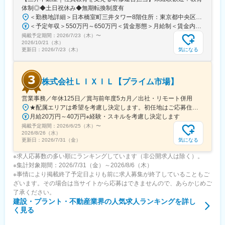
体制◎◆土日祝休み◆無期転換制度有
＜勤務地詳細＞日本橋室町三井タワー8階住所：東京都中央区日本橋室町3-2-1 日本橋室町三井タワー8階受動喫煙対策：屋内全面禁煙変更の範囲：会社の定める事業所
＜予定年収＞550万円～650万円＜賃金形態＞月給制＜賃金内訳＞月額（基本給）：343,750円～406,250円＜月給＞343,750円～406,250円＜昇給有無＞無＜残業手当＞有＜給与補足＞※ご経験などを総合的に考慮致します。同社規定に基づき処遇します。昇給なし・賞与あり。（社内登用試験に合格し、無期社員となれば昇給あり。）※残業手当：年収600万円以上の場合は専門手当（20時間相当）あり。賃金はあくまでも目安の金額であり、選考を通じて上下する可能性があります。月給(月額)は固定手当を含めた表記です。
掲載予定期間：
2026/7/23（木）
〜
2026/10/21（水）
気になる
更新日：
2026/7/23（木）
株式会社ＬＩＸＩＬ【プライム市場】
営業事務／年休125日／賞与前年度5カ月／出社・リモート併用
★配属エリアは希望を考慮し決定します。初任地はご応募住所での配属となります。入社後、転勤が伴う異動に関しては、必ず勤務地のご希望も確認した上で決定します。【配属オフィス一覧】■東京都品川区西品川1丁目1-1 大崎ガーデンタワー■愛知県名古屋市中村区名駅南4丁目11-40■京都府京都市伏見区竹田田中宮町103 ■大阪府大阪市中央区本町2丁目6-8 センバ・セントラルビル9F■大阪府箕面市萱野4丁目5-45■広島県広島市安佐南区西原6丁目11-8■福岡県福岡市博多区半道橋2-15-10 SOLAビル★出社とリモートワークを併用しながらの勤務となります。 業務に慣れるまでは、原則出社となります。 慣れてきたら少しずつリモートの日を増やし、最終的には週1～3日ほどの出社となる予定です（目安：～入社6カ月）。※受動喫煙対策：あり
月給20万円～40万円※経験・スキルを考慮し決定します
掲載予定期間：
2026/6/25（木）
〜
2026/8/26（水）
気になる
更新日：
2026/7/31（金）
※求人応募数の多い順にランキングしています（非公開求人は除く）。
※集計対象期間：2026/7/31（金）～2026/8/6（木）
※事情により掲載終了予定日よりも前に求人募集が終了していることもご
ざいます。その場合は当サイトから応募はできませんので、あらかじめご
了承ください。
建設・プラント・不動産業界
の人気求人ランキングを詳し
く見る