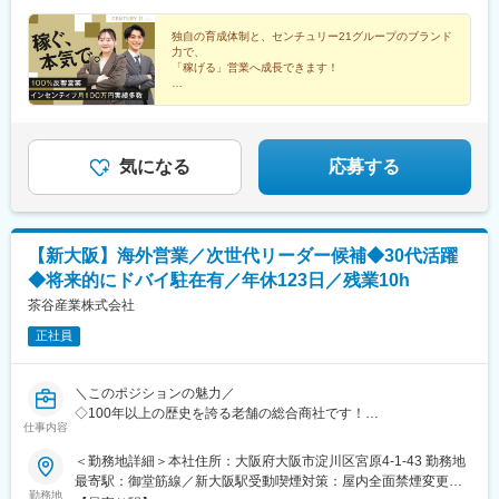
ループ会社での勤務も可能（本人の希望次第）※受動喫煙対策：あ
り
独自の育成体制と、センチュリー21グループのブランド
力で、
「稼げる」営業へ成長できます！
◆100％反響営業／飛び込みは一切なし
◆月収50万円実績あり（1年目・未経験者）
◆経験者は月給30万円スタート
◆業界では珍しい完全週休2日制
気になる
応募する
【新大阪】海外営業／次世代リーダー候補◆30代活躍
◆将来的にドバイ駐在有／年休123日／残業10h
茶谷産業株式会社
正社員
＼このポジションの魅力／
◇100年以上の歴史を誇る老舗の総合商社です！
仕事内容
◇日本でも数少ない「日中貿易友好商社」に指定された優良企業
☆
＜勤務地詳細＞本社住所：大阪府大阪市淀川区宮原4-1-43 勤務地
◇年休123日(土日祝)／完全週休二日制／残業10hとワークライフ
最寄駅：御堂筋線／新大阪駅受動喫煙対策：屋内全面禁煙変更の
バランス◎
勤務地