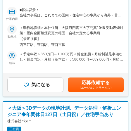
外国人やファミリー層のニーズに対応。街の文化や自然と調和し
た空間づくりにより、その場所ならではの体験を提供し、宿泊
■募集背景：
を“滞在”へと進化させています。
当社の事業は、これまでの国内・住宅中心の事業から海外・非住
仕事内容
宅事業へ拡大しようとしており、これに伴って生じるリスクも増
■選ばれる理由
加し、また多様化・複雑化しています。また世の中に目を向けれ
旅行会社のように「地域の魅力」を提案できる点が当ホテルの強
＜勤務地詳細＞本社住所：大阪府門真市大字門真1048 受動喫煙対
ば、企業での重大な法令違反や不正が後を立たず、当社も従来型
みです。「＆LOVER」という取り組みにより、スタッフが自ら発
策：屋内全面禁煙変更の範囲：会社の定める事業所
のコンプライアンスだけではなく常にアップデートしていく必要
勤務地
見した街の魅力を発信し、まるで地元の友人に案内されるような
【最寄り駅】
があります。そんな中、実際にリスクを極小化できる法務部門の
体験を提供します。滞在そのものが特別な思い出となるホテルで
西三荘駅、守口駅、守口市駅
重要性は増す一方であり、その法務体制や機能の拡大・強化が急
す。
務となっています。
＜予定年収＞850万円～1,100万円＜賃金形態＞月給制補足事項な
■組織構成
し＜賃金内訳＞月額（基本給）：586,000円～689,000円＜月給＞
■配属組織のミッション：
給与
支配人1名、マネージャー1名、スタッフ5名、夜間派遣6名
586,000円～689,000円＜昇給有無＞有＜残業手当＞有＜給与補足
(1)法務企画グループ
グローバルスタッフも居り、協力体制で運営します。
＞※上記予定年収は想定年収範囲ですが、実際の給与提示は年齢・
当社グループのコンプライアンスおよびガバナンスの水準向上に
前職・経験を考慮の上、当社規程に準じ決定します。賃金はあく
より、当社グループの健全かつ持続的な成長を支え企業価値の向
■キャリアパス
までも目安の金額であり、選考を通じて上下する可能性がありま
応募依頼する
上に貢献します。
気になる
開業期の中核メンバーとして経験を積み、1～3年以内にフロント
す。月給(月額)は固定手当を含めた表記です。
（エージェントサービス）
マネージャー・新規開業責任者・本社運営部門へキャリアアップ
(2)事業法務グループ
を期待しています。
当社グループの事業実態や課題を適切に把握し、そのリスクを見
極めた上で、実効性のある取組みや法的支援によって、円滑な事
■企業の特徴/魅力
＜大阪＞3Dデータの現地計測、データ処理・解析エン
業推進に貢献します。
・東京上野（145室）、大阪難波（89室）、東京新宿（65室）３
ジニア◆年間休日127日（土日祝）／住宅手当あり
ホテルを開業。2027年2月に福岡博多（98室）、5月浅草（64
※適性を考慮し、上記2つのグループのどちらかへ配属いたします
株式会社パスコ
室）で開業予定です。
・その他大阪・銀座等、日本国内にホテル用地取得済／2030年ま
正社員
■職務内容：