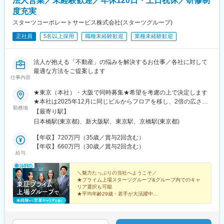
法人営業／未経験歓迎／年休120日・土日祝休／研修制
・中国、台湾、ベトナム、タイ、マレーシア、インド、インド
・大阪本社勤務
ネシア 他
度充実
・想定年収：550万～1000万円
・月給：30万～53.7万円
スターツコーポレートサービス株式会社(スターツグループ)
■組織構成：
・30～50代の即戦力層が活躍中
正社員
5名以上採用
職種未経験歓迎
業種未経験歓迎
グローバル事業本部には約32名在籍
・本部長：50代後半
＼この求人のポイント／
・部長：40代後半～50代
（1）業界シェアNo.1メーカーのグローバル法務中核ポジション
法人が抱える「不動産」の悩みを解決するお仕事／各社に対して
・マネージャー：40代前半中心
（2）国際契約・海外事業対応で専門性を発揮
最適な方法をご提案します
・メンバー：30代が中心
（3）経験次第でマネジメントも担える裁量の大きさ
仕事内容
※独立部署として立ち上がったのは約2年ほど前のため、中途メン
バーも多い環境です
★東京（本社）・大阪で同時募集★希望を考慮の上で決定します
事業拡大フェーズにある同社で、法務の立場から経営と事業を支
★本社は2025年12月に同じビルからフロアを移し、2倍の広さに
えるやりがいあるポジションです。
勤務地
■働き方：
なりました。カフェスペースなどもあり、とても快適です！本社
国内法務だけでなく、国際契約・グローバル案件に腰を据えて関
【最寄り駅】
◆海外出張あり：月1～2回程度（1回1週間前後）
／東京都中央区日本橋3-1-8 スターツ日本橋ビル3F・東京メトロ
わりたい方をお待ちしています。
日本橋駅(東京都)、新大阪駅、東京駅、京橋駅(東京都)
※状況により長期滞在の可能性もありますが、家族事情など状況に
東西線「日本橋駅」B3出口徒歩1分・JR「東京駅」八重洲北口徒
応じて出張調整も柔軟◎
歩5分大阪営業所／大阪府大阪市淀川区西中島5-14-5 ニッセイ新
【年収】720万円（35歳／賞与2回含む）
変更の範囲：会社の定める業務
◆残業：月10～20時間以下
大阪南口ビル10F・大阪地下鉄御堂筋線「新大阪駅」南改札徒歩2
【年収】660万円（30歳／賞与2回含む）
給与
◆在宅勤務：月10日まで可能★出張後のリカバリーや育児との両
分・JR「新大阪駅」南口徒歩5分※受動喫煙対策：屋内禁煙
立のために使用しているメンバーも多い
◆勤務地：大阪本社のみ（転勤は基本的になし）
＼魅力たっぷりの当社へようこそ／
★プライム上場スターツグループ&グループ内でのキャ
リア選択も可能
【同社の魅力】
★平均年齢29歳・若手が大活躍中
★1912年に国内のホーロー工業のパイオニアとして設立。1962年
★2025年12月にオフィスフロアを拡大移転！
には世界に先駆けてホーローキッチンの開発に成功し、
★雰囲気のよい職場で働きたい方はぜひ！
常に高品位ホーローを駆使したシステムキッチン・システムバ