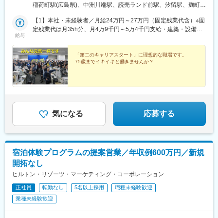
県川崎市多摩区菅仙谷3-20-13：日本テレビタワー東京都港区東新
稲荷町駅(広島県)、中洲川端駅、読売ランド前駅、汐留駅、麹町
橋1-6-14：日本テレビ番長スタジオ東京都千代田区二番町14-5
駅、若松河田駅、西１８丁目駅、勾当台公園駅、栄町駅(愛知県)、
【2】北海道支店北海道札幌市中央区連絡先：011-231-2031【3】
【1】本社・未経験者／月給24万円～27万円（固定残業代含）※固
四ツ橋駅、的場町駅、呉服町駅(福岡県)、新橋駅、市ケ谷駅、中央
東北支店宮城県仙台市青葉区連絡先：022-714-6681【4】中部支
定残業代は月35h分、月4万9千円～5万4千円支給・建築・設備技
区役所前駅、栄駅(愛知県)、大阪難波駅、段原一丁目駅、天神駅、
給与
店愛知県名古屋市中区丸の内連絡先： 052-961-6721【5】関西支
術者／月給30万円～35万円（固定残業代含）※固定残業代は月35h
築地市場駅、半蔵門駅
店大阪府大阪市中央区西心斎橋連絡先：06-4704-0385【6】中四
分、月6万1千円～7万1千円支給・ビル管理人※都内勤務／月給22
国支店広島県広島市南区連絡先：082-568-6123【7】九州支店福
万円～25万円（固定残業代含）※固定残業代は月20h分、月2万8千
「第二のキャリアスタート」に理想的な職場です。
75歳までイキイキと働きませんか？
岡県福岡市博多区中洲連絡先：092-261-5877
円～3万2千円支給・ビルの設備管理※新橋・麹町エリア/月給30万
～35万円（固定残業代含）※固定残業代は月20h分／月3万円～7万
5千円支給千葉県または神奈川県／月給23万円～26万円（固定残
業代含）※固定残業代は月20h分、月2万9千円～3万千円支給【2】
その他各支店・副支店長／月給30万円～35万円（固定残業代含）
※固定残業代は月35h分、月6万1千円～7万1千円支給・建築・設備
気になる
応募する
技術者／月給28万円～35万円（固定残業代含）※固定残業代は月
35h分、月5万7千円～7万1千円支給＜共通項目＞※固定残業代は時
間外労働の有無に関わらず支給(超過分は追加で支給)※経験やスキ
ル、前職などに応じて当社規定により決定
宿泊体験プログラムの提案営業／年収例600万円／新規
開拓なし
ヒルトン・リゾーツ・マーケティング・コーポレーション
正社員
転勤なし
5名以上採用
職種未経験歓迎
業種未経験歓迎