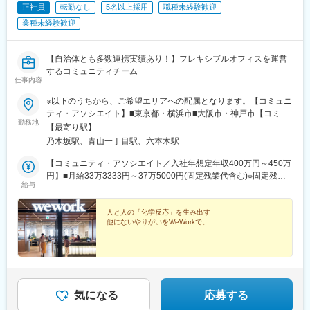
正社員
転勤なし
5名以上採用
職種未経験歓迎
業種未経験歓迎
【自治体とも多数連携実績あり！】フレキシブルオフィスを運営
するコミュニティチーム
仕事内容
※以下のうちから、ご希望エリアへの配属となります。【コミュニ
ティ・アソシエイト】■東京都・横浜市■大阪市・神戸市【コミュ
勤務地
ニティ・リード】■東京都・横浜市■大阪市・神戸市＜本社＞東京
【最寄り駅】
都港区南青山1-24-3東京メトロ 千代田線「乃木坂駅」より徒歩1
乃木坂駅、青山一丁目駅、六本木駅
分※受動喫煙対策／当社敷地内全面禁煙
【コミュニティ・アソシエイト／入社年想定年収400万円～450万
円】■月給33万3333円～37万5000円(固定残業代含む)※固定残業
給与
代は、時間外労働の有無に関わらず44時間分を、月8万200円～月
9万200円支給※上記を超える時間外労働分は追加で支給【コミュ
ニティ・リード／入社年想定年収480万円～550万円】■月給40万
人と人の「化学反応」を生み出す
他にないやりがいをWeWorkで。
円～45万8333円(固定残業代含む)※固定残業代は、時間外労働の
有無に関わらず44時間分を、月9万6200円～11万200円支給※上記
を超える時間外労働分は追加で支給
気になる
応募する