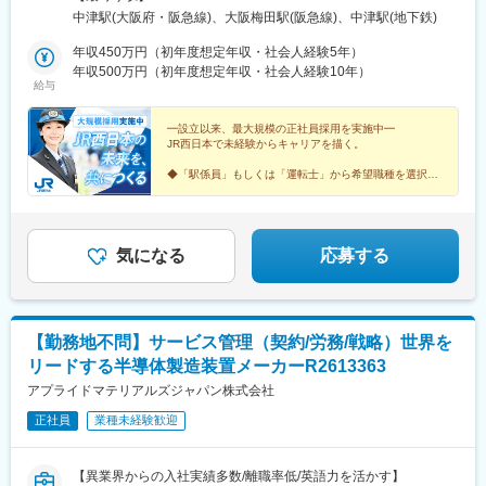
ン歓迎【本社】大阪府大阪市北区芝田2-4-24＊各線「大阪」駅よ
中津駅(大阪府・阪急線)、大阪梅田駅(阪急線)、中津駅(地下鉄)
り徒歩7分【北陸エリア】新潟県／富山県／石川県／福井県【近畿
エリア】滋賀県／京都府／大阪府／兵庫県／奈良県／和歌山県
年収450万円（初年度想定年収・社会人経験5年）
【中国エリア】岡山県／鳥取県／島根県／広島県／山口県【九州
年収500万円（初年度想定年収・社会人経験10年）
給与
エリア】福岡県※受動喫煙対策：敷地内喫煙可能場所あり
━設立以来、最大規模の正社員採用を実施中━
JR西日本で未経験からキャリアを描く。
◆「駅係員」もしくは「運転士」から希望職種を選択で
きます
◆入社時・階層別研修など充実の教育体制
◆有休平均取得18.7日
◆賞与支給予定5.42カ月分
気になる
応募する
【勤務地不問】サービス管理（契約/労務/戦略）世界を
リードする半導体製造装置メーカーR2613363
アプライドマテリアルズジャパン株式会社
正社員
業種未経験歓迎
【異業界からの入社実績多数/離職率低/英語力を活かす】