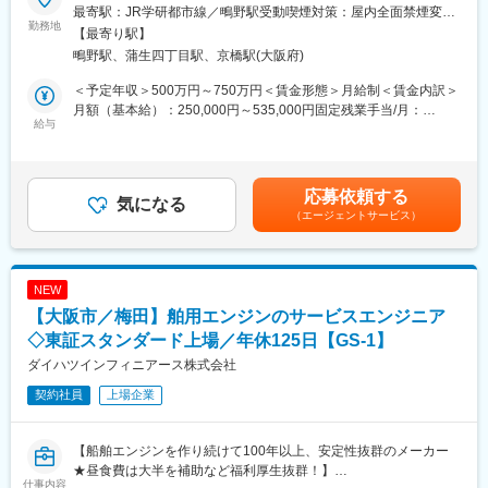
＼100年以上の歴史を誇る東証プライム上場企業／
最寄駅：JR学研都市線／鴫野駅受動喫煙対策：屋内全面禁煙変更
2030年のさらなる成長目標に向け、グローバル事業本部にて海外
勤務地
の範囲：会社の定める事業所
【最寄り駅】
代理店へのアカウント営業の増員を行います！
鴫野駅、蒲生四丁目駅、京橋駅(大阪府)
◆職務内容：
＜予定年収＞500万円～750万円＜賃金形態＞月給制＜賃金内訳＞
当社で製造しているキッチン・バス・洗面などの【住宅設備機
月額（基本給）：250,000円～535,000円固定残業手当/月：
器】を東アジア・東南アジアで拡販していただきます。「どうす
給与
42,300円～58,180円（固定残業時間20時間0分/月）超過した時間
れば売上を伸ばせるか？」をデータ・市場分析をもとに提案する
外労働の残業手当は追加支給＜月給＞292,300円～593,180円（一
仕事です。
律手当を含む）＜昇給有無＞有＜残業手当＞有＜給与補足＞■賞与
実績:年二回支給有賃金はあくまでも目安の金額であり、選考を通
応募依頼する
＜具体的には…＞
気になる
じて上下する可能性があります。月給(月額)は固定手当を含めた表
（エージェントサービス）
・海外市場・顧客ニーズの分析
記です。
・データに基づく販売／拡販戦略の立案
・海外代理店・顧客との商談（英語）
・販促企画の立ち上げ・実行
NEW
【大阪市／梅田】舶用エンジンのサービスエンジニア
■担当エリア：ASEAN
※今後さらにインド・インドネシアへの注力度を上げていく計画で
◇東証スタンダード上場／年休125日【GS-1】
す！
ダイハツインフィニアース株式会社
契約社員
上場企業
■特徴：
・グローバル事業本部には新規開拓をメインとする部門もあるた
め、本ポジションでは既存顧客をメインで担当
【船舶エンジンを作り続けて100年以上、安定性抜群のメーカー
・当社独自のホーロー技術開発力は世界最高水準！高温多湿に強
★昼食費は大半を補助など福利厚生抜群！】
く、東アジア・東南アジアの気候風土にも適しており拡販が期待
仕事内容