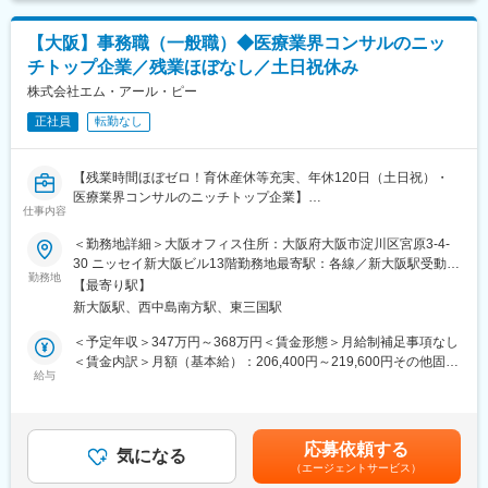
全国で展開する「オーラルケアプロジェクト」の推進担当とし
・午後：セットアップ作業、検証、操作説明会
て、スポーツと医療の革新的な融合による社会変革に挑戦してい
・夕方：課題整理、社内共有、翌日の準備
【大阪】事務職（一般職）◆医療業界コンサルのニッ
ただきます。
チトップ企業／残業ほぼなし／土日祝休み
■当社について
■業務詳細：
株式会社エム・アール・ピー
医療システムをメインに自治体向け文書システムや医療機器の自
◎プロジェクト推進
社開発や、コンサルティングを行う東証プライム上場企業です。
・日本のプロサッカークラブとの連携推進および関係構築
正社員
転勤なし
大学病院などの大規模病院では圧倒的な導入実績を誇ります。(主
・地域ごとの歯科医院開業計画の立案と実行
要納入先／東京大学、京都大学、大阪大学等）大学病院やナショ
・関連部門（事業開発、マーケティング、営業等）との連携推進
ナルセンターとの共同研究と最新のテクノロジーを核に、社会に
【残業時間ほぼゼロ！育休産休等充実、年休120日（土日祝）・
・プロジェクトの進捗管理とステークホルダーへの報告
貢献できる革新的なソフトウェアや医療機器を自社開発しており
医療業界コンサルのニッチトップ企業】
ます。
仕事内容
◎事業開発
■業務概要：
・地域特性を考慮した歯科医院展開戦略の策定
＜勤務地詳細＞大阪オフィス住所：大阪府大阪市淀川区宮原3-4-
変更の範囲：会社の定める業務
・医療機関様の要望に応じて、Excel等のツールを用いてデータを
・クラブパートナーシップの価値最大化施策の立案
30 ニッセイ新大阪ビル13階勤務地最寄駅：各線／新大阪駅受動喫
加工し、資料を作成
・地域住民の健康意識向上に向けた施策企画
勤務地
煙対策：敷地内全面禁煙変更の範囲：会社の定める事業所
【最寄り駅】
・管理者の指示の元、購買データや価格情報などを収集・整理し
・プロジェクトKPIの設定と達成推進
新大阪駅、西中島南方駅、東三国駅
ベースデータを作成したり、そこから分析用データの作成や名寄
・外部パートナーとの協業体制の構築
せなどを実施
＜予定年収＞347万円～368万円＜賃金形態＞月給制補足事項なし
・平均的な格帯や全体の購買動向の傾向などを分析する資料を作
変更の範囲：会社の定める業務
＜賃金内訳＞月額（基本給）：206,400円～219,600円その他固定
成
給与
手当/月：14,000円＜月給＞220,400円～233,600円＜昇給有無＞
・医療機関へ向けた宣伝企画、セミナー開催など
有＜残業手当＞有＜給与補足＞※上記給与詳細は、経験・能力を考
・その他、医療機関へ向けた様々な情報発信および企画
慮した上で社内規定に基づき決定致します。■昇給：年1回■賞
与：夏季賞与・冬季賞与あり■固定手当／月：14,000円※内訳：ラ
応募依頼する
■会社概要：
気になる
ンチ手当（4千円）、健康増進手当（2千円）、地域手当（8千
（エージェントサービス）
私たちは、病院を主とした「医療機関の経営健全化」のためのコ
円）賃金はあくまでも目安の金額であり、選考を通じて上下する