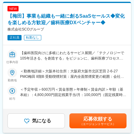
・経営改善支援
変更の範囲：会社の定める業務
・医師・医療従事者の採用支援
NEW
・医薬品共同購入の導入支援
【梅田】事業も組織も一緒に創るSaaSセールス◆変化
・院内アメニティサービスの提案
・生命保険・損害保険の提案
を楽しめる方歓迎／歯科医療DXベンチャー◆
・移転・建替プロジェクト支援
株式会社SCOグループ
正社員
転勤なし
※提案商材ありきではなく、「医療機関の経営課題の解決」を起点
に支援内容を検討します。
【歯科医院向けに多岐にわたるサービス展開／「テクノロジーで
■この仕事の魅力
105年活きる、を創造する」をビジョンに、歯科医療プロセスの
・院長・理事長など経営層への提案
仕事内容
革新に取り組む会社／土日祝休・年休125日】
医療機関の経営意思決定者と直接対話し、経営改善や人材戦略、
将来構想などに関わる提案を行います。
＜勤務地詳細＞大阪本社住所：大阪府大阪市北区芝田 2-6-27
■おすすめポイント：
・提案から実行まで一気通貫で担当
PMO梅田 8階B 受動喫煙対策：屋内全面禁煙変更の範囲：会社の
★歯科医療の未来を変えるSaaSプロダクトの拡大フェーズに参画
勤務地
課題発見、提案、導入、運用支援までを担当。案件によっては1年
定める事業所
できる
以上伴走しながらプロジェクトを推進します。
＜予定年収＞600万円＜賃金形態＞年俸制＜賃金内訳＞年額（基
★決められたやり方ではなく、自ら考え挑戦できる環境です！
・コンサルティング力・プロジェクト推進力が身につく
本給）：4,800,000円固定残業手当/月：100,000円（固定残業時間
★経験以上に、変化を楽しむ姿勢や事業への共感を重視していま
単一商材の販売ではなく、複数のサービスを組み合わせながら顧
給与
40時間0分/月）超過した時間外労働の残業手当は追加支給＜月額
す！
客ごとの課題を解決します。営業力に加え、課題解決力やプロジ
＞500,000円（12分割）（一律手当を含む）＜昇給有無＞有＜残
ェクトマネジメント力も磨けます。
業手当＞有＜給与補足＞※前職時を考慮しスキル、経験、能力に応
■業務概要：
・医療を支える社会貢献性
じて決定■昇給：年1回（6月）賃金はあくまでも目安の金額であ
自社SaaSプロダクト「paylight X」の営業活動を通じ、歯科医院
応募依頼する
医療機関の経営支援を通じて、地域医療や患者さまへの価値提供
気になる
り、選考を通じて上下する可能性があります。月給(月額)は固定手
の経営改善と、その先にいる患者様の治療体験の変革を推進して
につながる仕事です。
（エージェントサービス）
当を含めた表記です。
いただきます。