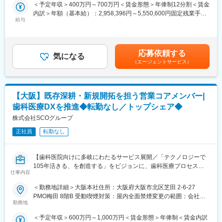
＜予定年収＞400万円～700万円＜賃金形態＞年俸制12分割＜賃金
・未経験者でも、上司と共に事業推進をしていく為、早期に成長
（1）業績管理(P/L・B/S管理、経営戦略のKPI管理、モニタリン
内訳＞年額（基本給）：2,958,396円～5,550,600円固定残業手当/
できる環境です。
グ)
給与
月：86,800円～162,450円（固定残業時間45時間0分/月）超過し
（2）経営課題の分析、アクションプランの策定(現場のターンア
た時間外労働の残業手当は追加支給＜月額＞333,333円～625,000
■当社について
ラウンドチームと協働)
円（12分割）（一律手当を含む）＜昇給有無＞有＜残業手当＞有
東証プライム上場企業JMDCの子会社としての財務的な安定感と
（3）新規施設の立ち上げ(マーケット調査、事業計画策定、経営
＜給与補足＞※年齢・経験・能力を考慮の上決定します。※年収を
信用を背景に、医療介護事業者に対して金融と事業の両面から経
応募依頼する
資源手配、行政との折衝、進捗管理等)
気になる
12ヶ月で分割払い、1,000円未満の端数がある場合は初月にまと
営支援。資格保有者などのプロフェッショナルがいずれも複数名
（エージェントサービス）
（4）投資家や金融機関向けの説明資料の作成とプレゼン 等
めてお支払いたします。■賞与：業績により別途賞与を支給賃金は
在籍しています。
あくまでも目安の金額であり、選考を通じて上下する可能性があ
「地域医療の垣根を超え、医療の未来を創造する」ことを目指
■研修制度：入社後4か月程度の研修を想定しております。
ります。月給(月額)は固定手当を含めた表記です。
し、病院や介護施設に対して必要な投融資を実施。またハンズオ
（1）事業企画
ン経営人材を送り出し、投融資先の経営陣としてバリューアップ
【大阪】既存深耕・新規開拓を担う営業コアメンバー|
財務諸表分析の読み方や、データの分析方法を学びます。改善計
を主導しております。
歯科医療DXを推進◆転勤なし／トップシェア◆
画を策定し、最後にプレゼンをしていただきます。
（2）コンサル現場同行
株式会社SCOグループ
先輩と一緒に配属予定の病院へ行き、計画した改善案を実行いた
正社員
転勤なし
だきます。
（3）最終報告
現場で得た学びを基に課題見つけ出すなど、コンサルティングの
【歯科医院向けに多岐にわたるサービス展開／「テクノロジーで
ノウハウを改めて学びます。
105年活きる、を創造する」をビジョンに、歯科医療プロセスの
仕事内容
革新に取り組む会社／土日祝休・年休125日】
■社風：
＜勤務地詳細＞大阪本社住所：大阪府大阪市北区芝田 2-6-27
・東証プライム上場企業のグループ会社であり経営基盤が安定し
■おすすめポイント：
PMO梅田 8階B 受動喫煙対策：屋内全面禁煙変更の範囲：会社の
ていながら、役員との距離が近く意思決定がスピーディーである
★正解のある環境ではなく、自ら正解をつくる環境です！
勤務地
定める事業所
ことも特徴です。
★完成された組織よりも、成長途中のベンチャーを楽しめる方を
＜予定年収＞600万円～1,000万円＜賃金形態＞年俸制＜賃金内訳
歓迎！