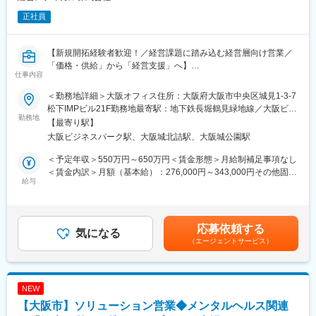
正社員
【新規開拓経験者歓迎！／経営課題に踏み込む経営層向け営業／
「価格・供給」から「経営支援」へ】
仕事内容
調剤薬局向けに展開する経営支援サービスの拡大に伴い、0→1で
＜勤務地詳細＞大阪オフィス住所：大阪府大阪市中央区城見1-3-7
契約を獲得できる新規開拓営業を募集します。
松下IMPビル21F勤務地最寄駅：地下鉄長堀鶴見緑地線／大阪ビジ
勤務地
ネスパーク駅受動喫煙対策：屋内全面禁煙変更の範囲：会社の定
【最寄り駅】
＜＜ こんな方におすすめです ＞＞
める事業所
大阪ビジネスパーク駅、大阪城北詰駅、大阪城公園駅
・働き方を改善しつつ、営業力を活かしたい方
・「売る営業」から「頼られる営業」へ成長したい方
＜予定年収＞550万円～650万円＜賃金形態＞月給制補足事項なし
＜賃金内訳＞月額（基本給）：276,000円～343,000円その他固定
■業務内容
給与
手当/月：80,000円～85,000円＜月給＞356,000円～428,000円＜
調剤薬局の経営者に対する自社サービスの新規導入提案を担って
昇給有無＞有＜残業手当＞有＜給与補足＞※年収は前職・経験を考
いただきます。本ポジションは、単なる商材販売ではなく、薬局
慮して選考の中で決定します。※裁量手当30,000円～40,000円(約
経営に踏み込むスタイルの営業ポジションです。
10～20時間分の時間外手当として支給)賞与年2回（7月・12月）
応募依頼する
医薬品の供給に留まらず、
気になる
※2024年度実績4.4ヵ月昇給年1回（4月）賃金はあくまでも目安の
（エージェントサービス）
・仕入れ最適化
金額であり、選考を通じて上下する可能性があります。月給(月額)
・不動在庫の消化
は固定手当を含めた表記です。
・人材育成（研修）
など、薬局運営全体の課題解決を提案します。
NEW
※契約後はカスタマー担当へ引き継ぐため、新規契約獲得に集中で
【大阪市】ソリューション営業◆メンタルヘルス関連
きる環境です。