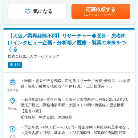
変更の範囲：会社の定める業務
給になります。※翻訳手当は業務量に応じて変動します。※予定年
と調整力を活かしていただくポジションです。
収はあくまでも目安の金額であり、選考を通じて上下する可能性
応募依頼する
気になる
があります。賃金はあくまでも目安の金額であり、選考を通じて
（エージェントサービス）
■業務詳細
上下する可能性があります。月給(月額)は固定手当を含めた表記で
・海外リサーチ会社からの調査依頼対応（メール・電話・オンラ
す。
イン）
・クライアントニーズのヒアリングおよびサービス提案（反響営
【大阪／業界経験不問】リサーチャー◆医師・患者向
業）
けインタビュー企画・分析等／医療・製薬の未来をつ
・調査内容（インタビュー設計・調査票等）の翻訳（日⇔英）
くる
・医師・患者へのインタビュー調整および実査進行管理
・海外クライアントへの進捗報告・納品対応
株式会社エポカマーケティング
・インタビュー内容に関する英語での補足説明・要約対応
正社員
※新規開拓はなく、既存・問い合わせベースの営業です。
※海外顧客とのやり取りが中心のため、英語での即時対応力が求め
られます。
＜医師・患者の声を戦略に変えるリサーチ／医療×分析スキルを習
得／幅広い経験が積める／年休120日・土日祝休み＞
■ポジションの魅力
仕事内容
英語力を“実務レベル以上”で活かせる環境です。
■業務内容
海外クライアントとのやり取りはスピード感が求められ、通訳に
＜勤務地詳細＞本社住所：大阪府大阪市西区江戸堀1-25-13 KS大
医療の未来をつくるリサーチを行う当社にて、医師や患者へのイ
近いレベルでの理解・対応が必要です。
阪江戸堀ビル勤務地最寄駅：大阪メトロ四つ橋筋線／肥後橋駅受
ンタビュー調査の進行から、定性分析・報告書作成までをお任せ
勤務地
「英語を使う仕事」ではなく、“英語で仕事を動かす”経験が積めま
動喫煙対策：屋内全面禁煙変更の範囲：会社の定める事業所（リ
【最寄り駅】
します。
す。
モートワーク含む）
肥後橋駅、中之島駅、渡辺橋駅
製薬企業から「医師は実際にどんな課題を感じているのか？」
また、製薬会社や医療領域の市場調査に関わるため、業務を通じ
「患者さんが治療を続けにくい理由は何か？」といった相談を受
て医療知識やリサーチスキルも習得可能です。
＜予定年収＞450万円～700万円＜賃金形態＞月給制補足事項なし
け、医療従事者や患者の声を“データ”として可視化し、次の戦略に
＜賃金内訳＞月額（基本給）：237,000円～370,000円固定残業手
つなげること をミッションとしています。
給与
■キャリアパス