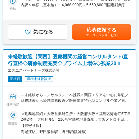
いただきます。
内訳＞年額（基本給）：4,068,900円～5,550,600円固定残業手当/
■当社について
給与
月：130,100円～162,450円（固定残業時間45時間0分/月）超過し
株式会社ファインデックスは、「価値ある技術創造で社会を豊か
■業務詳細：
た時間外労働の残業手当は追加支給＜月額＞469,175円～625,000
にする」という経営理念のもと、医療機関・自治体向けのソフト
（1）経営課題の分析、アクションプランの策定（財務計画数値を
円（12分割）（一律手当を含む）＜昇給有無＞有＜残業手当＞有
ウェアや医療機器を自社開発したり、国策である電子カルテデー
策定・管理す（2）るビジネスファイナンスチームと協業）
＜給与補足＞※年齢・経験・能力を考慮の上決定します。※年収を
タの利活用を支える研究開発型のIT企業です。病院で使われる診
応募依頼する
（3）業績管理（経営戦略のKPI管理）
気になる
12ヶ月で分割払い、1,000円未満の端数がある場合は初月にまと
療情報管理システムや業務支援システム、自治体向けソリューシ
（エージェントサービス）
（4）地域の医療機関や救急隊との連携強化、入院患者や入居者の
めてお支払いたします。■賞与：業績により別途賞与を支給賃金は
ョンなど、私たちの製品・サービスは社会に欠かせないインフラ
獲得支援
あくまでも目安の金額であり、選考を通じて上下する可能性があ
として、人々が健康に暮らすための仕組みを支えています。
（5）採用業務（採用チャネルの強化、面接等）
ります。月給(月額)は固定手当を含めた表記です。
高い利便性と安全性を追求し、大学病院やナショナルセンターと
（6）その他経営に関わる業務
の共同研究を行いながら、社会に貢献できる製品を開発。近年で
未経験歓迎【関西】医療機関の経営コンサルタント/直
※財務やM&Aに関心がある方は、社内に在籍する公認会計士等に
はクラウドサービスや生成AIの活用にも注力し、上場から時を経
行直帰◇研修制度充実◇プライム上場G◇残業20ｈ
付き、財務やM&Aの実務に触れ、経験を積むことも可能です。
てもベンチャー精神を忘れず、新しい発想と技術で社会の課題解
エヌエスパートナーズ株式会社
決に挑み続けています。
■社風：
正社員
職種未経験歓迎
・中途入社の方が多く、風通しのとても良い、働きやすい環境で
変更の範囲：会社の定める業務
す。
・東証プライム上場企業のグループ会社であり経営基盤が安定し
～未経験からコンサルタントへ挑戦／関西エリアを中心に常駐／
ていながら、役員との距離が近く意思決定がスピーディーである
財務諸表から経営課題改善／医療業界特化型コンサル企業／東証
ことも特徴です。
仕事内容
プライム上場企業JMDCグループ～
＜勤務地詳細＞大阪営業所住所：大阪府大阪市福島区海老江5丁目
■ポジション魅力：
■業務内容：
2番2号 大拓ビル5 210号室勤務地最寄駅：大阪メトロ千日前
・特定の機能に特化した短期間の部分的なコンサルティングでは
当社が経営再建を行う医療機関等へ、業績管理、経営課題の分
勤務地
線／野田駅受動喫煙対策：屋内全面禁煙
なく、経営戦略の立案から現場におけるオペレーションの改善に
【最寄り駅】
析、社内外に向けた業績や計画の説明、施設の新規立ち上げ等を
至るまで、経営全般を側近で学びながら経験を積むことが可能で
海老江駅、野田阪神駅、野田駅(阪神線)
行っていただきます。
す。