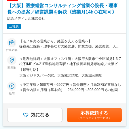
【魅力1】市場価値…注目度の高い健康経営分野で、一生モノの経
・年休126日／土日祝休み
【大阪】医療経営コンサルティング営業◇院長・理事
験を積める
・残業月平均10h未満／時差出勤可
【魅力2】成長…少人数組織で社長と近く、自身の成果が事業成長
長への提案／経営課題を解決《残業月14h◇在宅可》
・有給は入社日付与＆時間単位で取得OK
に直結
総合メディカル株式会社
【魅力3】スピード…迅速な意思決定により、提案から受注までが
■組織構成
正社員
非常に早い
・全国約20名体制（西日本エリア：約10名）
・エリア制のため地域に密着して活動
■当社について
・中途社員も多く、馴染みやすい環境
【モノを売る営業から、経営を支える営業へ】
「こころとからだのトータルヘルスケアサービス」を提供し、働
提案先は院長・理事長などの経営層。開業支援、経営改善、人材
く人たちの健康を支えるお手伝いをしています。1985年の創業以
変更の範囲：営業、企画立案、社内外で折衝等の総合的判断が必
仕事内容
支援などのサービスを組み合わせ、医療機関の経営課題解決を担
来、30余年にわたってヘルスケアの事業を行っておりますが、近
要な非定型業務全般
います。案件によっては1年以上かけて伴走し、信頼関係を築きな
年の健康経営やDXの流れもあって当業界も大きく変わろうとして
＜勤務地詳細＞大阪オフィス住所：大阪府大阪市中央区城見1-3-7
がらプロジェクトを推進します。
います。「好奇心を大切にしよう」「挑戦を楽しもう」「失敗を
松下IMPビル21F勤務地最寄駅：地下鉄長堀鶴見緑地線／大阪ビジ
「より経営に近い場所で提案したい」「顧客の課題解決に深く関
勤務地
恐れず学びのチャンスとしよう」この3つを行動規範とし、時代の
ネスパーク駅受動喫煙対策：屋内全面禁煙変更の範囲：会社の定
【最寄り駅】
わりたい」そんな法人営業経験者が活躍している環境です。
変化に適応した新たなサービスを開発・提供してまいります。
める事業所
大阪ビジネスパーク駅、大阪城北詰駅、大阪城公園駅
■業務内容
＜注目を集める『健康経営』に貢献＞
＜予定年収＞500万円～650万円＜賃金形態＞月給制補足事項なし
・医療機関への定期訪問・経営課題のヒアリング
近年、注目をされているのが『健康経営』という概念に基づく経
＜賃金内訳＞月額（基本給）：234,000円～303,000円その他固定
・院長・理事長等の意思決定者との関係構築
給与
営戦略です。『健康経営』とは、従来の企業におけるコスト管理
手当/月：115,000円～119,000円＜月給＞349,000円～422,000円
・課題解決に向けた提案企画・提案書作成
的な「医療費適正化」の発想から脱却し、企業が、「働く人の健
＜昇給有無＞有＜残業手当＞有＜給与補足＞※年収は前職・経験を
・社内外関係者を巻き込んだプロジェクト推進
康」を貴重な資源と捉え、健康づくりに戦略的に“投資”するという
考慮して選考の中で決定します。※裁量手当30,000円～40,000円
・導入後の運用支援・フォローアップ
考え方です。当社は、「企業は人なり」の言葉のとおり、働く人
(約10～20時間分の時間外手当として支給)賞与年2回（7月・12
応募依頼する
気になる
が心身ともに健康であるための支援を行い、健康面から企業活動
月）※2024年度実績4.4ヵ月昇給年1回（4月）賃金はあくまでも目
（エージェントサービス）
＜提案例＞
のサポートを行ってまいります。
安の金額であり、選考を通じて上下する可能性があります。月給
・新規開業・承継開業支援
(月額)は固定手当を含めた表記です。