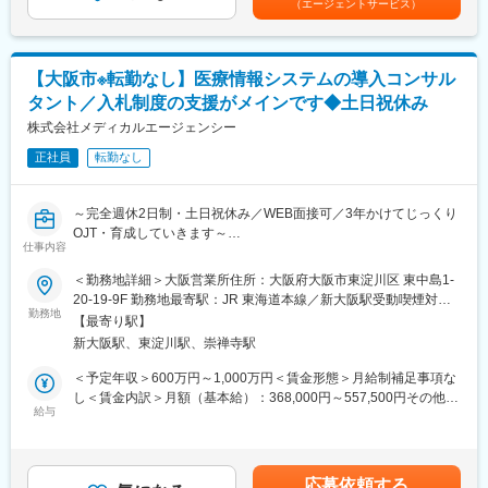
（エージェントサービス）
インです。
与：夏季賞与・冬季賞与あり賃金はあくまでも目安の金額であ
「誠実であること」をモットーに、医療機関とともに「よりよい
既存のクライアントを中心にお任せしつつ、新規営業にも取り組
り、選考を通じて上下する可能性があります。月給(月額)は固定手
医療の実現」を目的とした医療経営改革に積極的に取り組んでい
んでいただきます。
当を含めた表記です。
きます。
【大阪市※転勤なし】医療情報システムの導入コンサル
■商材の魅力
タント／入札制度の支援がメインです◆土日祝休み
「ベンチマークシステム」は独自性が高く、競合もほぼいないた
め、新規営業は問い合わせベースの反響営業も多くなります。ベ
株式会社メディカルエージェンシー
ンチマークシステムのみ導入している病院に対し、コンサルンテ
正社員
転勤なし
ィングメニューの新規提案を行うこともあります。
※ベンチマークシステムとは
当社の事業の根幹を担う、医療機関様向けのシステムです。使用
～完全週休2日制・土日祝休み／WEB面接可／3年かけてじっくり
している医療材料等のコストが適正価格かどうかを可視化し、病
OJT・育成していきます～
院のコスト改善と経営体質改善に寄与する独自のシステムです。
仕事内容
https://www.mrp-spd.co.jp/home/service/benchmark.html
■業務内容：
＜勤務地詳細＞大阪営業所住所：大阪府大阪市東淀川区 東中島1-
顧客の予算にあった病院情報システム、ネットワークを導入する
20-19-9F 勤務地最寄駅：JR 東海道本線／新大阪駅受動喫煙対
■入社後の流れ
際に必要となる仕様書を作成し、医療機関がシステムベンダー等
勤務地
策：屋内全面禁煙変更の範囲：会社の定める事業所
入社後は先輩社員に付いて営業同行をしていただきます。同行の
【最寄り駅】
と適正な取引を進めていけるようにサポートする業務をお任せし
中でクライアントへの対応などを学んでいただき、3か月～6か月
新大阪駅、東淀川駅、崇禅寺駅
ます。
ほどで一人でクライアントを担当できるようになっていただきま
＜予定年収＞600万円～1,000万円＜賃金形態＞月給制補足事項な
す。
■具体的な仕事内容：
し＜賃金内訳＞月額（基本給）：368,000円～557,500円その他固
・全国出張あり（平均月2回）
給与
定手当/月：12,000円～17,500円＜月給＞380,000円～575,000円
■同社の特徴：
・現状調査
＜昇給有無＞有＜残業手当＞無＜給与補足＞※上記はあくまで想定
同社は2002年の創業以来、医療機関に対し「医業収益に対する材
・病院、システムベンダー、医療機器メーカー等へヒアリング
年収です。経験を考慮し上限以上も検討します。■賞与：年2回
料費率の低減」をテーマに、医療材料費・医薬品費等の材料費の
・病院、既存／新規システムベンダー等と打合せ
（4月、10月）※勤務評価及び業績による■残業手当なし（裁量労
コスト削減、及び適正な物流管理・情報管理・医事請求管理の実
応募依頼する