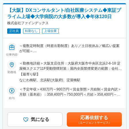
■入社後について
■業務詳細：
医療業界の知識は入社後に習得可能です。
【大阪】DXコンサルタント/自社医療システム◆東証プ
◎既存顧客への有償化アプローチ
実際に金融機関での法人営業経験者など、異業界出身者も活躍し
・無償プランから有償プランへの切り替え提案
ライム上場◆大学病院の大多数が導入◆年休120日
ています。
・顧客ニーズのヒアリングと経営課題の抽出
入社後はOJTを通じて、医療制度や業界知識、提案ノウハウを学
株式会社ファインデックス
・製品デモンストレーションと導入効果のプレゼンテーション
んでいただきます。
・見積作成・契約手続き・導入後のフォローアップ
正社員
転勤なし
上場企業
変更の範囲：営業、企画立案、社内外で折衝等の総合的判断が必
◎新規開拓アプローチ
要な非定型業務全般
～複数定時制度（時差出勤制度）あり／土日祝休み／幅広い提案
・事業拡大を見据えた、未契約医院への能動的なアプローチ
が可能～
仕事内容
◎学会活動や歯科医師会等への参加を通じた、中長期的なコネク
■業務内容
ション形成
＜勤務地詳細＞大阪支店住所：大阪府大阪市中央区北浜2-6-18 淀
自社製品・サービスの導入や保守運用にとどまらず、DXによる医
屋橋スクエア11F受動喫煙対策：屋内全面禁煙変更の範囲：会社の
療現場の課題解決に加え、以下のような業務を担っていただきま
◎CRMシステムでの顧客管理 など
勤務地
定める事業所（リモートワーク含む）
【最寄り駅】
す。
なにわ橋駅、北浜駅(大阪府)、淀屋橋駅
・クラウドや生成AIを活用した新サービスの企画・構築
■組織体制：
・新規プロジェクトにおけるパイロット導入、検証
営業メンバー：20名
＜予定年収＞430万円～900万円＜賃金形態＞月給制＜賃金内訳＞
・研究開発プロジェクトへの参画
カスタマーサクセス・サポート：10名
月額（基本給）：358,400円～750,000円＜月給＞358,400円～
・顧客（医療機関）との要件整理、課題抽出、改善提案
給与
750,000円＜昇給有無＞有＜残業手当＞有＜給与補足＞経験、能
決められた仕様を実装するだけでなく、「何を作るべきか」を主
■企業魅力：
力、勤務地等を考慮し、面談のうえ決定賃金はあくまでも目安の
体的に考え、プロジェクトの最初から最後まで包括的に携わるこ
★テクノロジーの力で歯科医療の課題解決に挑む成長企業です。
金額であり、選考を通じて上下する可能性があります。月給(月額)
とができるポジションです。
「テクノロジーで『105年活きる』を創造する」というビジョン
は固定手当を含めた表記です。
応募依頼する
※大阪支店を拠点に勤務いただきますが、京都支店および医療機関
のもと、歯科医療の未来を変えるサービスを展開しています。
気になる
（エージェントサービス）
との打ち合わせ・プロジェクト対応のため、必要に応じて京都へ
の出社・訪問が発生します。