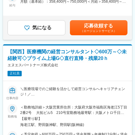
月額（基本給）：358,400円～750,000円＜月給＞358,400円～
■入社後の流れ
医療という特殊な分野故に、この仕事には専門的なスキルと能力
給与
750,000円＜昇給有無＞有＜残業手当＞有＜給与補足＞※経験、能
入社後は当社のコンサルタントと伴奏し、お客様との打ち合わせ
が求められるため、業界経験者の方は即戦力としてご活躍いただ
力、勤務地等を考慮し、面談のうえ決定します。■昇給：年2回
やモニタリングなど案件受注後のフォローを行いながら営業にも
けます。
（1月・7月）賃金はあくまでも目安の金額であり、選考を通じて
同行し、ヒアリングや提案の方法を学んでいただきます。
上下する可能性があります。月給(月額)は固定手当を含めた表記で
応募依頼する
【営業業務】
気になる
す。
■働き方
（エージェントサービス）
-当社製品を用いた医療機関への運用提案や見積作成などの商談
完全週休2日制（土日祝）、年間休日数125日、フレックスタイム
-顧客ニーズを反映した新機能の検討
制、残業25h程
-各専門学会や展示会でのデモストレーション対応
※時短勤務制度や住宅補助などの福利厚生も充実
【導入業務】
【関西】医療機関の経営コンサルタント◇600万～◇未
-PJ管理
■ポジジョン魅力
経験可◇プライム上場G◇直行直帰・残業20ｈ
-システム運用検討と導入
・介護業界での経験を活かしコンサルタントとして新しいキャリ
-操作研修や納品資料作成
エヌエスパートナーズ株式会社
アを積むことができます。
-稼働立ち合い
・施設運営だけでなく、周辺事業の新規立ち上げから関われる経
正社員
【パートナー業務】
験を積むことができます。
・販売導入代理店に対する、自社製品の営業企画支援
・パートナー向けのセミナーや勉強会の開催
変更の範囲：会社の定める業務
＼医療現場でのご経験を活かして経営コンサルへキャリアチェン
【ユーザサポート業務】
ジ！／
・顧客対応を行う社内メンバーに対する支援
仕事内容
～関西エリアの医療現場常駐型のコンサルタント／東証プライム
・既存ユーザサポートに必要なドキュメントの作成や修正
上場グループ企業～
＜勤務地詳細＞大阪営業所住所：大阪府大阪市福島区海老江5丁目
2番2号 大拓ビル5 210号室勤務地最寄駅：大阪メトロ千日前
■働き方：
■業務内容：
勤務地
線／野田駅受動喫煙対策：屋内全面禁煙
・年休120日、土日祝休、7.5ｈ労働、残業20ｈ程度
【最寄り駅】
当社が経営再建を支援する医療機関等に対して経営コンサルティ
・フレックスタイム制と同等の勤務制度である「複数定時制度」
海老江駅、野田阪神駅、野田駅(阪神線)
ングを実施。戦略および収益改善施策を立案し、その遂行までを
を導入
ハンズオンで担いつつ、経営参謀としての知見を早期に体得して
＜予定年収＞600万円～750万円＜賃金形態＞年俸制12分割＜賃金