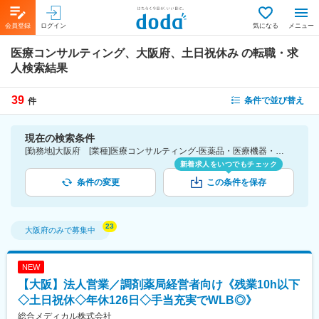
会員登録
ログイン
気になる
メニュー
医療コンサルティング、大阪府、土日祝休み
の転職・求
人検索結果
39
条件で並び替え
件
現在の検索条件
[勤務地]大阪府 [業種]医療コンサルティング-医薬品・医療機器・ライフサイエンス・医療系サービス [詳細条件](休日・働き方)土日祝休み
新着求人をいつでもチェック
条件の変更
この条件を保存
大阪府
のみで募集中
NEW
【大阪】法人営業／調剤薬局経営者向け《残業10h以下
◇土日祝休◇年休126日◇手当充実でWLB◎》
総合メディカル株式会社