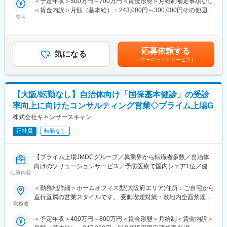
＜予定年収＞500万円～700万円＜賃金形態＞月給制補足事項なし
営支援までを一貫してプロデュースします。
＜賃金内訳＞月額（基本給）：243,000円～300,000円その他固定
◎CRMシステムでの顧客管理 など
給与
手当/月：97,000円～150,000円＜月給＞340,000円～450,000円＜
【具体的な業務の流れ】
昇給有無＞有＜残業手当＞有＜給与補足＞※年収は前職・経験を考
■コンサルティング・企画：ドクターの理想とする医療方針をヒア
■組織体制：
慮して選考の中で決定します。※裁量手当30,000円～40,000円(約
リングし、事業計画の策定やコンセプト設計を行います。
営業メンバー：20名
10～20時間分の時間外手当として支給)賞与年2回（7月・12月）
応募依頼する
■物件選定・診療圏分析：独自のデータに基づき、最適な開業地や
カスタマーサクセス・サポート：10名
気になる
※2024年度実績4.4ヵ月昇給年1回（4月）賃金はあくまでも目安の
（エージェントサービス）
継承案件（医療モール、戸建て、テナント等）を提案・仲介しま
金額であり、選考を通じて上下する可能性があります。月給(月額)
す。
■企業魅力：
は固定手当を含めた表記です。
■資金調達・リスク管理：金融機関との交渉、融資の実行支援、各
★テクノロジーの力で歯科医療の課題解決に挑む成長企業です。
種保険の提案。
「テクノロジーで『105年活きる』を創造する」というビジョン
【大阪/転勤なし】自治体向け「国保基本健診」の受診
■ハード・ソフトの整備：施設設計・施工のディレクション、医療
のもと、歯科医療の未来を変えるサービスを展開しています。
率向上に向けたコンサルティング営業◇プライム上場G
機器の選定アドバイス、スタッフの採用・研修。
■開業後の経営フォロー：集患対策や予実管理など、末永い経営パ
株式会社キャンサースキャン
★AIやSaaSを活用し、歯科医院の業務改革を推進しています。
ートナーとして伴走します。
新サービス「paylight X」を通じて、予約・決済・コミュニケーシ
正社員
転勤なし
ョンなど医院運営全体の効率化を支援しています。
【ポジション魅力】
■「開業」というドクターにとって一生に一度の大きな決断を、最
★変化を楽しみ、挑戦を歓迎するカルチャーがあります。
【プライム上場JMDCグループ／異業界から転職者多数／自治体
も近い場所で支える責任と喜びがあります。
急成長フェーズならではのスピード感があり、年齢や役職に関係
向けのソリューションサービス／予防医療で国内シェア1位／健康
■自社で抱える膨大なドクターデータ、承継案件情報、調剤薬局ネ
なく主体的な提案やチャレンジが歓迎される環境です。
仕事内容
診断の受診率向上事業で健康寿命延伸やQOL向上に貢献】
ットワークがあるため、
＜勤務地詳細＞ホームオフィス型(大阪府エリア)住所：ご自宅から
他社には真似できないスピードと精度で提案が可能です。
変更の範囲：会社の定める業務
■求人概要
直行直属の営業スタイルです。 受動喫煙対策：敷地内全面禁煙変
■建築、金融、医療機器など、社内外のプロフェッショナルを束
当社はデータとマーケティングを活用し、健康寿命の延伸に貢献
勤務地
更の範囲：会社の定める事業所（リモートワーク含む）
ね、一つのクリニックを作り上げる「プロデューサー」としての
する「予防医療サービス」を展開しています。本ポジションでは
スキルが磨かれます。
＜予定年収＞400万円～800万円＜賃金形態＞月給制＜賃金内訳＞
当社の主力サービスである「健診受診率向上事業」にて、全国の