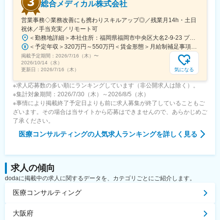
総合メディカル株式会社
営業事務◇業務改善にも携わりスキルアップ◎／残業月14h・土日
祝休／手当充実／リモート可
＜勤務地詳細＞本社住所：福岡県福岡市中央区大名2-9-23 プリオ福岡ビル勤務地最寄駅：地下鉄空港線／天神駅受動喫煙対策：屋内全面禁煙変更の範囲：会社の定める事業所
＜予定年収＞320万円～550万円＜賃金形態＞月給制補足事項なし＜賃金内訳＞月額（基本給）：200,000円～246,000円その他固定手当/月：20,000円～110,000円＜月給＞220,000円～356,000円＜昇給有無＞有＜残業手当＞有＜給与補足＞※実際の年収は面談・面接後に経歴や能力に応じて決定します※求人票の想定年収に当てはまらないケースも発生する可能性があります賞与年2回（2025年度実績4.4ヶ月）、昇給年1回住宅補助手当、家族手当、残業手当、休日出勤手当など賃金はあくまでも目安の金額であり、選考を通じて上下する可能性があります。月給(月額)は固定手当を含めた表記です。
掲載予定期間：
2026/7/16（木）
〜
2026/10/14（水）
気になる
更新日：
2026/7/16（木）
※求人応募数の多い順にランキングしています（非公開求人は除く）。
※集計対象期間：2026/7/30（木）～2026/8/5（水）
※事情により掲載終了予定日よりも前に求人募集が終了していることもご
ざいます。その場合は当サイトから応募はできませんので、あらかじめご
了承ください。
医療コンサルティング
の人気求人ランキングを詳しく見る
求人の傾向
dodaに掲載中の求人に関するデータを、カテゴリごとにご紹介します。
医療コンサルティング
大阪府