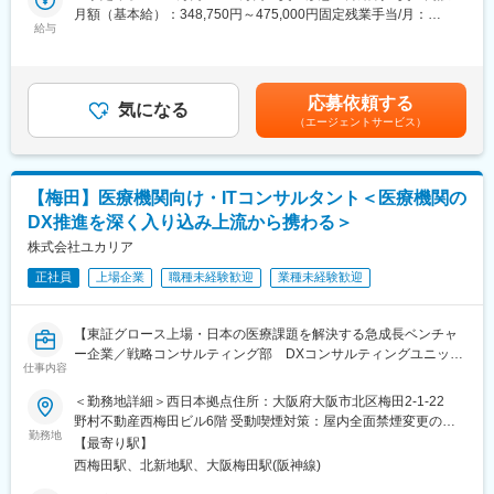
月額（基本給）：348,750円～475,000円固定残業手当/月：
■職務内容詳細：
■組織構成
給与
38,750円～52,500円（固定残業時間15時間0分/月）超過した時間
・医療機関へ医師募集要件をヒアリング
所属部署は40名ほどが在籍、担当エリア制をとっております。社
外労働の残業手当は追加支給＜月給＞387,500円～527,500円（一
・紹介会社や各方面への情報発信
員の平均年齢は30代前半と若い会社で、男女比は5：5。会議での
律手当を含む）＜昇給有無＞有＜残業手当＞有＜給与補足＞※給
・応募や問合せの数を増やし、良い先生を「選べて採れる」医師
発言もしやすく、フラットな環境です。 働く場所や時間の自由度
与・条件は経験・スキル・面接を通して決定致します■昇給：年2
応募依頼する
採用に繋げていく
が高く、責任感と自主性が両立できます。
気になる
回■賞与：年1回（業績連動型／年収とは別途）※4月～翌3月の期
（エージェントサービス）
ことを主なミッションとして行っています。
の業績により賞与額が決定賃金はあくまでも目安の金額であり、
人口減少による慢性的な医師不足が問題視される現代において、
■本求人の魅力
選考を通じて上下する可能性があります。月給(月額)は固定手当を
医師採用に困っている医療機関は首都圏・地方問わず多く存在し
企業に勤めている間は当然のように受ける年に一度の健康診断で
含めた表記です。
ています。この課題解決のため、エムステージのRPOサービスを
すが、国保基本健診は受診率の平均は4割にとどまります。何年も
【梅田】医療機関向け・ITコンサルタント＜医療機関の
提案し、医師不不足の解消および元気な医療社会を未来に繋いで
健診を受けない人も多く、受診率の向上は各自治体の大きな課題
DX推進を深く入り込み上流から携わる＞
いくため、非常に社会貢献性が高いポジションです。
となっています。 そのため、受診率向上を目的にアプローチを行
※選考内でスキル・適性などを鑑み、キャリアアドバイザー等別ポ
株式会社ユカリア
うことで、顧客への貢献や社会貢献をダイレクトに感じることが
ジションを打診させて頂くことも御座います。
出来るサービスに関わることが出来るポジションです。
正社員
上場企業
職種未経験歓迎
業種未経験歓迎
■働き方：
年間休日120日、残業14時間程度と日々働きやすい環境があり、
企業をあげての有給取得60％以上の必達や共働き家庭を対象とし
【東証グロース上場・日本の医療課題を解決する急成長ベンチャ
た託児費補助制度や育児短時間勤務制度などで子育て中の方も多
変更の範囲：会社の定める業務
ー企業／戦略コンサルティング部 DXコンサルティングユニット
数在籍しており、働きやすい環境が整っております。
仕事内容
配属】
■研修制度：
＜勤務地詳細＞西日本拠点住所：大阪府大阪市北区梅田2-1-22
入社後は入社時研修にて基本知識を学んでいただいた後、OJTで
■職務内容：
野村不動産西梅田ビル6階 受動喫煙対策：屋内全面禁煙変更の範
業務を学んでいただきます（1on1での進捗管理などがございま
医療DXコンサルタントとして、複数の医療機関を担当し、IT・デ
勤務地
囲：会社の定める事業所
す）。
【最寄り駅】
ジタル領域を起点としたDX推進・業務改善を支援していただきま
また、医療経営士3級の資格取得を推奨しており、医療機関に関す
西梅田駅、北新地駅、大阪梅田駅(阪神線)
す。
る知識を体系的に学んでいただけます（受検料全て会社負担）。
※複数の医療機関を並行してご担当いただく想定です。