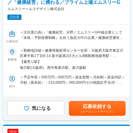
／「健康経営」に携わる／プライム上場エムスリーG
■営業スタイル
エムスリーヘルスデザイン株式会社
・新規開拓中心
正社員
・紹介は一部あり（社員紹介／銀行など）
新規開拓の手法は自由です。自分なりの勝ちパターンを確立でき
る方が活躍しています。
＜注目度の高い「健康経営」分野／エムスリーG中核企業として
『未病・予防医療戦略』を担う急拡大中の企業／健康経営優良法
■KPI・目標
仕事内容
人2025認定＞
・年間 新規契約：25～30店舗（5～6法人）
・契約までのリードタイム：半年以上
＜勤務地詳細＞健康情報処理センター住所：大阪府大阪市東淀川
■業務内容：
→ 短期ではなく、粘り強い関係構築×提案力が求められます。
区東中島1丁目6-14 新大阪第2日大ビル8階勤務地最寄駅：
当社は全国の企業へ健康診断予約・実施アウトソーシングや産業
勤務地
OsakaMetro御堂筋線／西中島南方駅受動喫煙対策：屋内全面禁煙
【最寄り駅】
医・保健師・臨床心理士の面談・出張による保健指導等を展開し
■求める人物像
変更の範囲：会社の定める事業所
南方駅(大阪府)、西中島南方駅、新大阪駅
ています。
・経営者やドクターなどエグゼクティブ向け折衝経験
本ポジションでは、経営層や人事担当者へ産業保健課題をヒアリ
・0→1の新規開拓経験をお持ちの方
＜予定年収＞500万円～600万円＜賃金形態＞月給制＜賃金内訳＞
ングし、エムスリーグループの資源を用いて企業の職場環境を改
・行動量を落とさず継続できる方
月額（基本給）：210,000円～260,000円その他固定手当/月：
善します。
給与
・ポジティブ思考／高いストレス耐性をお持ちの方
50,000円～70,000円固定残業手当/月：100,000円（固定残業時間
成長市場である「健康経営」の最前線のポジションです。
・自らPDCAを回し、改善し続けられる方
45時間0分/月）超過した時間外労働の残業手当は追加支給＜月給
＞360,000円～430,000円（一律手当を含む）＜昇給有無＞有＜残
■業務詳細：
■やりがい
業手当＞有＜給与補足＞■賞与実績：年2回賃金はあくまでも目安
応募依頼する
◇休職・復職対応やメンタルヘルスに関するコンサルティング
気になる
・経営改善に大きなインパクトを与えられる
の金額であり、選考を通じて上下する可能性があります。月給(月
（エージェントサービス）
◇産業医・保健師の紹介および体制構築・運営支援
・経営者のパートナー的存在になれる
額)は固定手当を含めた表記です。
◇エムスリーGが持つ未病・予防医療サービスの提案
・決算書を基にした提案など、ビジネス視点が身につく
■魅力点：
■働き方・環境
NEW