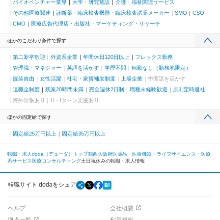
バイオベンチャー業界
大学・研究施設
介護・福祉関連サービス
その他医療関連
診断薬・臨床検査機器・臨床検査試薬メーカー
SMO
CSO
CMO
医療広告代理店・出版社・マーケティング・リサーチ
ほかのこだわり条件で探す
第二新卒歓迎
外資系企業
年間休日120日以上
フレックス勤務
管理職・マネジャー
英語を活かす
学歴不問
転勤なし（勤務地限定）
服装自由
女性活躍
社宅・家賃補助制度
上場企業
中国語を活かす
退職金制度
残業20時間未満
完全週休2日制
職種未経験歓迎
原則定時退社
海外出張あり
U・Iターン支援あり
ほかの固定給で探す
固定給25万円以上
固定給35万円以上
転職・求人doda（デューダ）トップ
関西
大阪府
医薬品・医療機器・ライフサイエンス・医療
系サービス
医療コンサルティング
土日祝休みの転職・求人情報
転職サイト dodaをシェア
ヘルプ
会社概要