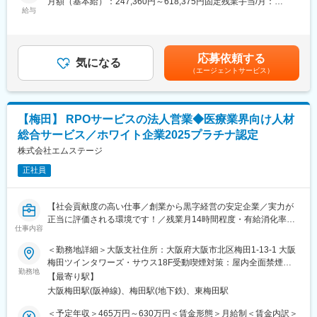
月額（基本給）：247,360円～618,375円固定残業手当/月：
自治体に対する企画提案営業を行うポジションです。
【組織構成／OJT研修】
給与
38,650円～96,625円（固定残業時間20時間0分/月）超過した時間
■関西営業部：営業20名
外労働の残業手当は追加支給＜月給＞286,010円～715,000円（一
■業務詳細
■未経験の方は先輩方がOJTにて丁寧に指導いたしますので、ご安
律手当を含む）＜昇給有無＞有＜残業手当＞有＜給与補足＞※給与
既存取引のある自治体に対し、自治体が実施している「国保基本
心くださいませ。また、キャリア入社者向け研修やスキルアップ
詳細は、経験を考慮し、同社規定に照らし合わせた上で決定しま
健診」の受診率向上に向けたコンサルティング、策定した計画に
応募依頼する
研修があります。
気になる
す。■職位：メンバー～リーダークラスを想定■昇給：年1回■賞与
基づくプロジェクトマネジメント、取引継続に向けた営業活動を
（エージェントサービス）
あり賃金はあくまでも目安の金額であり、選考を通じて上下する
行っていただきます。
【就業環境】
可能性があります。月給(月額)は固定手当を含めた表記です。
＜コンサルティング業務＞
■リモート：月8回までリモート勤務可能
・自治体が抱える課題、予算をヒアリングし、顧客に合わせた効
■年休126日／完全週休二日制（土日祝休み）、時差出勤可
【梅田】 RPOサービスの法人営業◆医療業界向け人材
率的な案内の送り方のプランニング、パンフレットの作りかた、
■有給休暇も取得しやすい環境です（入社と同時に付与、半日・時
予約の仕組み、健康診断の時期、DMをお送りする時期などのご提
総合サービス／ホワイト企業2025プラチナ認定
間単位での取得可）
案
株式会社エムステージ
■【健康経営優良法人】【プラチナくるみんマーク】【えるぼしマ
・健診を受けた人が治療につながっているのかをデータを見なが
ーク】を取得しており、住宅補助・地域手当・家族手当等、福利
ら、健診から→通院に繋がる取り組みの提案
正社員
厚生も充実しています。
＜プロジェクトマネジメント＞
・進捗、予実管理
変更の範囲：営業、企画立案、社内外で折衝等の総合的判断が必
【社会貢献度の高い仕事／創業から黒字経営の安定企業／実力が
・当初のプランニングや戦略を踏まえた、PJの進行管理
要な非定型業務全般
正当に評価される環境です！／残業月14時間程度・有給消化率
・他部門（カスタマー部門など）との連携
仕事内容
60％以上推奨・ホワイト企業2025プラチナ認定】
・事業の効果検証を行い、事業成果や改善点提案などクライアン
■業務内容：
トへ報告
＜勤務地詳細＞大阪支社住所：大阪府大阪市北区梅田1-13-1 大阪
RPOサービスの新規顧客アプローチを中心にご活躍いただきま
＜営業活動＞
梅田ツインタワーズ・サウス18F受動喫煙対策：屋内全面禁煙変
す。
・既継続受注のためのクライアントとの関係構築及び提案
勤務地
更の範囲：会社の定める事業所
【最寄り駅】
エムステージのRPOサービスとは、医療機関の経営に直結する重
・アップセル・クロスセルに向けた自治体への営業活動
大阪梅田駅(阪神線)、梅田駅(地下鉄)、東梅田駅
要な医師採用業務の一部、または全てを医療機関に代わり行う採
※新規営業は別チームが担当しております。
用代行サービスです。
※繁忙期は週3～４回の出張が発生します。
＜予定年収＞465万円～630万円＜賃金形態＞月給制＜賃金内訳＞