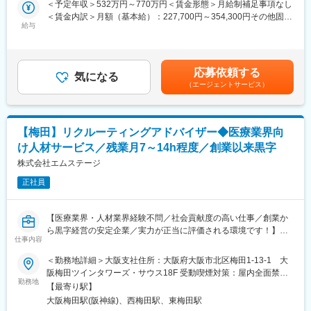
＜予定年収＞532万円～770万円＜賃金形態＞月給制補足事項なし
■当社について：
＜賃金内訳＞月額（基本給）：227,700円～354,300円その他固定
【すべては、持続可能な医療の未来をつくるために】というビジ
＜具体的な業務内容＞
給与
手当/月：55,000円固定残業手当/月：97,300円～140,700円（固定
ョンを掲げ、医療領域に関わる人材紹介事業を中心に産業保健事
◎医療DX推進・ビジネスアーキテクト業務
残業時間40時間0分/月）超過した時間外労働の残業手当は追加支
業、コンサルティング事業を展開しております。創業以来毎期増
・医療DXを目的としたDX構想・ロードマップ検討
給＜月給＞380,000円～550,000円（一律手当を含む）＜昇給有無
収で「ベストベンチャー100」や7年連続「健康経営優良法人
・業務要件・運用要件を踏まえたDX施策の整理
＞有＜残業手当＞有＜給与補足＞【賞与】年1回（2月）／業績連
2025（大規模法人部門）」に認定されています。また、「ホワイ
応募依頼する
・ITと業務をつなぐビジネスアーキテクトとしての役割
気になる
動型決算賞与※月給の2ヶ月分として算出しておりますが業績連動
ト企業認定2025」にてプラチナ認定を取得しています。女性管理
（エージェントサービス）
型につき変動有【給与改定・昇格】年1回（1月）賃金はあくまで
職比率25％／産休、育休取得率・育休復帰率100％とライフステ
◎業務プロセス整理・改善支援
も目安の金額であり、選考を通じて上下する可能性があります。
ージの変化を経ても働きやすい環境です。
・医療機関における業務プロセスの可視化・整理
月給(月額)は固定手当を含めた表記です。
・業務改善・効率化施策の検討および実行支援
変更の範囲：会社の定める業務
【梅田】リクルーティングアドバイザー◆医療業界向
・現場運用を踏まえた改善定着支援
け人材サービス／残業月7～14h程度／創業以来黒字
◎デジタルソリューション導入・運用支援
株式会社エムステージ
・システム／SaaS等の選定、導入支援
正社員
・導入後の運用設計、定着フォロー
・ベンダーコントロール、関係者調整
【医療業界・人材業界経験不問／社会貢献度の高い仕事／創業か
◎IT環境・院内サポート対応
ら黒字経営の安定企業／実力が正当に評価される環境です！】
・院内職員からのIT・システムに関する問い合わせ対応
仕事内容
■業務内容：
・院内IT環境、インフラ、ハードウェアに関する課題整理・改善
医療機関への採用コンサルティングをお任せします。
＜勤務地詳細＞大阪支社住所：大阪府大阪市北区梅田1-13-1 大
支援
医療機関への電話・メールや訪問を通じた採用課題のヒアリング
阪梅田ツインタワーズ・サウス18F 受動喫煙対策：屋内全面禁煙
・システム／ネットワーク構成の整理・ドキュメンテーション
や、医師とのマッチングを高めるために医療機関の魅力をインタ
勤務地
変更の範囲：会社の定める事業所
【最寄り駅】
ビュー・リサーチし、質の高い求人作成や更新を行います。
※全国の医療機関を対象とした出張あり
大阪梅田駅(阪神線)、西梅田駅、東梅田駅
もっとキャリアアップしたい！と転職やアルバイトを希望する医