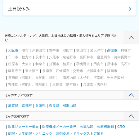
土日祝休み
医療コンサルティング、大阪府、土日祝休みの転職・求人情報をエリアで絞り込
む
大阪市
堺市
岸和田市
豊中市
池田市
吹田市
泉大津市
高槻市
貝塚市
守口市
枚方市
茨木市
八尾市
泉佐野市
富田林市
寝屋川市
河内長野市
松原市
大東市
和泉市
箕面市
柏原市
羽曳野市
門真市
摂津市
高石市
藤井寺市
東大阪市
泉南市
四條畷市
交野市
大阪狭山市
阪南市
泉南郡（熊取町、田尻町、岬町）
南河内郡（太子町、河南町、千早赤阪村）
豊能郡（豊能町、能勢町）
三島郡（島本町）
泉北郡（忠岡町）
ほかのエリアで探す
滋賀県
京都府
兵庫県
奈良県
和歌山県
ほかの業種で探す
医薬品メーカー業界
医療機器メーカー業界
医薬品卸
医療機器卸
CRO
病院・大学病院・クリニック
調剤薬局・ドラッグストア業界