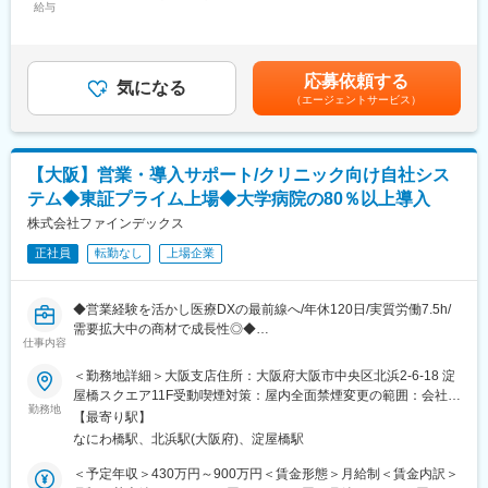
します。
給与
月：56,310円～87,860円（固定残業時間25時間0分/月）超過した
境です。
時間外労働の残業手当は追加支給＜月給＞344,610円～537,660円
■業務内容
（一律手当を含む）＜昇給有無＞有＜残業手当＞有＜給与補足＞※
■やりがい
運営支援コンサルタントとして下記業務をお任せいたします。既
前職の経験、スキルを考慮します。■昇給：年1回（5月）■賞年：
医師や患者のリアルな声に触れ、その背景にある課題やニーズを
応募依頼する
存客の支援がメインとなりますが、問い合わせを頂いたクライア
気になる
年2回（6・12月）■残業手当：特別手当として支給賃金はあくま
読み解く面白さがある仕事です。
（エージェントサービス）
ントの新規対応もございます。
でも目安の金額であり、選考を通じて上下する可能性がありま
自分の分析が製薬企業の戦略や新薬の方向性に活かされるため、
＜「経営層」に対する経営戦略支援＞
す。月給(月額)は固定手当を含めた表記です。
手応えと影響度を実感できます。
・業績指標のモニタリング（売上分析、営業戦略立案、推進支
調査設計から分析・レポーティングまで一貫して担当でき、専門
援）
性と市場価値の高いスキルを磨けるポジションです。
【大阪】営業・導入サポート/クリニック向け自社シス
・事業開始後の課題の抽出と改善提案
テム◆東証プライム上場◆大学病院の80％以上導入
・クライアントの経営会議、運営会議などへアドバイザーとして
■魅力点
参加
株式会社ファインデックス
医師や患者の発言から、背景にある感情や課題を読み解く“人なら
・事業の多角化支援
ではの洞察”が求められます。
正社員
転勤なし
上場企業
・既存事業（薬局・クリニック）との連携促進支援
その場で質問を組み替えるライブ感や、示唆を見抜く分析力な
ど、AIでは代替しにくい面白さがあります。
＜「現場スタッフ」に対する運営指導＞
言葉の奥にある“本質”をつかみ、製薬企業の戦略に貢献できる仕事
◆営業経験を活かし医療DXの最前線へ/年休120日/実質労働7.5h/
・現場責任者の育成支援
です。
需要拡大中の商材で成長性◎◆
・運営フロー構築支援
仕事内容
・入居促進支援
変更の範囲：会社の定める業務
■業務詳細：
＜勤務地詳細＞大阪支店住所：大阪府大阪市中央区北浜2-6-18 淀
・業績指標のモニタリング（売上分析、営業戦略立案、推進支
クリニックを運営するお客様へ、自社開発のパッケージシステム
屋橋スクエア11F受動喫煙対策：屋内全面禁煙変更の範囲：会社の
援）
を利用したコンサルティング（診療効率化やDXに関する課題解
勤務地
定める事業所（リモートワーク含む）
・事業運営書類整備チェック、書類作成サポート
【最寄り駅】
決・提案）やシステムの構築、設定等を行っていただきます。
・クライアントの顧客対応相談
なにわ橋駅、北浜駅(大阪府)、淀屋橋駅
当社では、お客様にご評価いただける企画立案や顧客提案を行う
※宿泊を伴う出張が発生することがあります。
ことを大切にしていますので、売上ノルマや飛び込み営業などは
＜予定年収＞430万円～900万円＜賃金形態＞月給制＜賃金内訳＞
ありません。