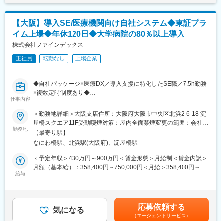
★AIやSaaSを活用し、歯科医院の業務改革を推進しています。
新サービス「paylight X」を通じて、予約・決済・コミュニケーシ
■魅力
ョンなど医院運営全体の効率化を支援しています。
【大阪】導入SE/医療機関向け自社システム◆東証プラ
本ポジションは、大阪支店を拠点に勤務いただきながら、京都大
イム上場◆年休120日◆大学病院の80％以上導入
学との共同プロジェクトをはじめとした最先端の医療DX案件に携
★変化を楽しみ、挑戦を歓迎するカルチャーがあります。
わっていただきます。
株式会社ファインデックス
急成長フェーズならではのスピード感があり、年齢や役職に関係
なく主体的な提案やチャレンジが歓迎される環境です。
正社員
転勤なし
上場企業
◎医療DXの実装と社会価値の最大化
主に医療機関において、施設完結型のソリューションからクラウ
変更の範囲：会社の定める業務
ド基盤を利用したデータ連携まで、様々な形で医療DX、その先に
◆自社パッケージ×医療DX／導入支援に特化したSE職／7.5h勤務
ある医療の質の向上に貢献する役割を担っていただきます。
×複数定時制度あり◆
◎医療現場や医療経営を変える、全く新しいソリューション
仕事内容
当社は、まだ世の中に出ていない製品・サービスをいち早く具現
■業務概要：
＜勤務地詳細＞大阪支店住所：大阪府大阪市中央区北浜2-6-18 淀
化することを得意としています。時には大学病院など顧客と協働
大学病院・総合病院・クリニックなど幅広い医療機関に対し、自
屋橋スクエア11F受動喫煙対策：屋内全面禁煙変更の範囲：会社の
しながら、「医師や看護師の業務、診療の在り方をどう変えた
社開発ソフトウェア（Claio／DocuMaker 等）の導入を支援する
勤務地
定める事業所（リモートワーク含む）
か」を肌で感じることができる、非常に手応えの大きい業務で
【最寄り駅】
ポジションです。
す。特に、2024年に発売開始した医療文書生成サービス
なにわ橋駅、北浜駅(大阪府)、淀屋橋駅
システムのセットアップから現地での設置・検証、操作研修、稼
「CocktailAI」については、生成AIの導入が限定的な大規模病院を
働後サポートまで、医療現場のDX推進に欠かせない工程を一貫し
＜予定年収＞430万円～900万円＜賃金形態＞月給制＜賃金内訳＞
中心に多くの医療機関から反響があり、今後高い需要を見込んで
て担当します。
月額（基本給）：358,400円～750,000円＜月給＞358,400円～
います。
給与
750,000円＜昇給有無＞有＜残業手当＞有＜給与補足＞※経験、能
◎「技術」で命の現場を支える誇り
■ポジションの目的（ミッション）：
力、勤務地等を考慮し、面談のうえ決定します。■昇給：年2回
我々には、医療産業をIT分野から支え、社会インフラの提供者と
・医療機関の業務効率化を支える自社製品の導入を成功に導く
（1月・7月）※スキル・能力の向上により随時見直しを行います
して高い次元で社会貢献をし続けている自負があります。
・医療データ管理や文書作成のデジタル化を通じ、医療現場の負
賃金はあくまでも目安の金額であり、選考を通じて上下する可能
ご自身が培ってきたスキルを、誰かの役に立つことがダイレクト
応募依頼する
荷軽減に貢献する
気になる
性があります。月給(月額)は固定手当を含めた表記です。
に実感できるフィールドで試してみませんか。
（エージェントサービス）
・操作研修や稼働フォローを通じ、医療機関でのスムーズな定