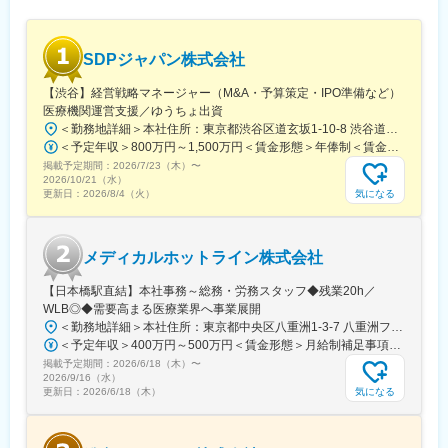
連の流れ）に関して実施します。 ※売上ノルマ、業務日報などの
提出はありません。
SDPジャパン株式会社
■同社の特徴：医療機関・研究所等の顧客からいただくコンサル費
用のみで活動しています。コンサルティングを通じて、システム
【渋谷】経営戦略マネージャー（M&A・予算策定・IPO準備など）
ベンダーや医療機器メーカーと仕様検討やシステム機能の情報交
医療機関運営支援／ゆうちょ出資
換を行いますが、それは、医療機関・研究所からの依頼に基づく
＜勤務地詳細＞本社住所：東京都渋谷区道玄坂1-10-8 渋谷道玄坂東急ビル6F受動喫煙対策：屋内全面禁煙変更の範囲：会社の定める事業所
ものです。
＜予定年収＞800万円～1,500万円＜賃金形態＞年俸制＜賃金内訳＞年額（基本給）：8,000,000円～15,000,000円＜月額＞666,666円～1,250,000円（12分割）＜昇給有無＞有＜残業手当＞無賃金はあくまでも目安の金額であり、選考を通じて上下する可能性があります。月給(月額)は固定手当を含めた表記です。
同社は、システムベンダーや医療機器メーカーから費用をいただ
掲載予定期間：
くことはなく、常に、医療機関・研究所の立場でコンサルティン
2026/7/23（木）
〜
2026/10/21（水）
グを行います。
気になる
更新日：
2026/8/4（火）
変更の範囲：会社の定める業務
メディカルホットライン株式会社
【日本橋駅直結】本社事務～総務・労務スタッフ◆残業20h／
WLB◎◆需要高まる医療業界へ事業展開
＜勤務地詳細＞本社住所：東京都中央区八重洲1-3-7 八重洲ファーストフィナンシャルビル13F受動喫煙対策：屋内全面禁煙変更の範囲：会社の定める事業所
＜予定年収＞400万円～500万円＜賃金形態＞月給制補足事項なし＜賃金内訳＞月額（基本給）：235,000円～284,000円固定残業手当/月：45,000円～66,000円（固定残業時間25時間0分/月）超過した時間外労働の残業手当は追加支給＜月給＞280,000円～350,000円（一律手当を含む）＜昇給有無＞有＜残業手当＞有＜給与補足＞※給与詳細は、ご経験やスキルを考慮のうえ決定します。■昇給：年1回 査定により決定■賞与：年2回（7 月・12 月） 都度査定により決定 算定対象期間に準ずる賃金はあくまでも目安の金額であり、選考を通じて上下する可能性があります。月給(月額)は固定手当を含めた表記です。
掲載予定期間：
2026/6/18（木）
〜
2026/9/16（水）
気になる
更新日：
2026/6/18（木）