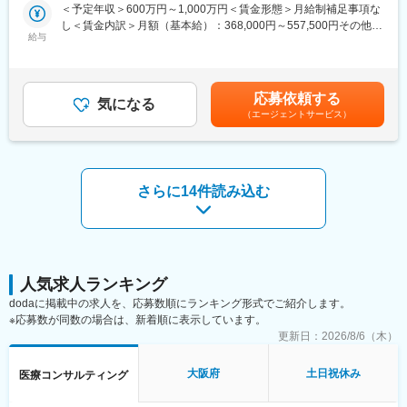
※拠点は採用後の立ち上げのため、まずはご自宅から勤務開始とな
入社後半年間はまずは先輩の商談に同行し、どのようにお客様の
ーク含む）
＜予定年収＞600万円～1,000万円＜賃金形態＞月給制補足事項な
ります。
悩みを聞き出し、解決策を提示するのかという「コンサルの型」
し＜賃金内訳＞月額（基本給）：368,000円～557,500円その他固
※大阪営業所にて、短期研修を行う可能性があります。
を学ぶことからスタート。一歩ずつ着実に専門知識を身につけら
給与
定手当/月：12,000円～17,500円＜月給＞380,000円～575,000円
れる環境のため、異業界出身の営業経験者も安心してキャリアを
＜昇給有無＞有＜残業手当＞無＜給与補足＞※上記はあくまで想定
■業務内容：
転換できます。
年収です。経験を考慮し上限以上も検討します。■賞与：年2回
顧客の予算にあった病院情報システム、ネットワークを導入する
（4月、10月）※勤務評価及び業績による■残業手当なし（裁量労
応募依頼する
際に必要となる仕様書を作成し、医療機関がシステムベンダー等
■当社の特徴：
気になる
働制のため）■在宅勤務手当5,000円／月（対象者）■出張手当
（エージェントサービス）
と適正な取引を進めていけるようにサポートする業務をお任せし
当社は医療、介護、福祉業界の課題解決に貢献することをミッシ
3,000円／1日賃金はあくまでも目安の金額であり、選考を通じて
ます。
ョンとしています。
上下する可能性があります。月給(月額)は固定手当を含めた表記で
2025年1月から芙蓉リースグループ入りを果たし、安定した経営
す。
■具体的な仕事内容：
基盤の元シナジー効果を発揮し、お客様を最適な解決へと導く戦
・全国出張あり（平均月10回）
略を立案します。ＣＢグループのあらゆる力を発揮し、医療、介
さらに14件読み込む
・現状調査
護、福祉業界に寄り添い続け多様化する経営課題を解決まで導く
・病院、システムベンダー、医療機器メーカー等へヒアリング
『One&Only』の総合エージェント集団を目指します。
・病院、既存／新規システムベンダー等と打合せ
・当社は設立以来、お客様のブレイン（Client Brain）として強い
・課題、今後の提案内容 ／システム等の仕様書案の作成
覚悟で
・システムベンダー等からの意見、病院の要望との調整、価格交
「医療・介護・福祉の未来を照らすソリューション」を提案し続
渉
人気求人ランキング
けてきた結果、業界内での関わりも深め、グループ全体で1,550件
・仕様書作成、応札評価、システムの導入支援など
以上のM&Aを成約しており、多くの信頼とノウハウを構築してい
dodaに掲載中の求人を、応募数順にランキング形式でご紹介します。
ます。
※応募数が同数の場合は、新着順に表示しています。
■入社後について：
更新日：
2026/8/6（木）
3年かけてOJTを実施いたします。主な顧客であるNHOの電子カル
変更の範囲：会社の定める業務
テ調達は政府調達のため、政府調達の仕組みは時間をかけ説明い
大阪府
土日祝休み
医療コンサルティング
たします。公募型企画（コンサル入札）、総合評価落札方式 （電
子カルテ入札の資料提供招請、意見招請、入札、開札、契約の一