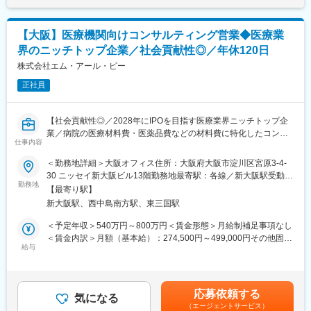
ンサルティングやシステム提供、データ分析、業務サポートを主
可能性があります。月給(月額)は固定手当を含めた表記です。
な業務として提供しているスペシャリティー企業です。上記の業
務を通じて医療業界における経営資源の有効活用を計画的に推し
【大阪】医療機関向けコンサルティング営業◆医療業
進めることによって、総合ソリューションを提供し、医療経営の
界のニッチトップ企業／社会貢献性◎／年休120日
改革、改善に貢献しています。病院経営の外部パートナーとして
重要な役割を担っています。
株式会社エム・アール・ピー
正社員
■当社の特徴：2002年の創業以来、医療機関に対し、「医業収益
に対する材料費率の低減」をテーマに、医療材料費・医薬品費等
の材料費のコスト削減、及び適正な物流を行っています。
【社会貢献性◎／2028年にIPOを目指す医療業界ニッチトップ企
業／病院の医療材料費・医薬品費などの材料費に特化したコンサ
変更の範囲：会社の定める業務
仕事内容
ルティングファーム／年間休日120日】
＜勤務地詳細＞大阪オフィス住所：大阪府大阪市淀川区宮原3-4-
■業務概要
30 ニッセイ新大阪ビル13階勤務地最寄駅：各線／新大阪駅受動喫
医療機関に向けて、診療材料費・医薬品費などのコスト削減か
勤務地
煙対策：敷地内全面禁煙
【最寄り駅】
ら、適正な購入・在庫、または情報管理による材料費の適正なト
新大阪駅、西中島南方駅、東三国駅
ータル管理を目的としたコンサルティング営業業務を行っていた
だきます。
＜予定年収＞540万円～800万円＜賃金形態＞月給制補足事項なし
＜賃金内訳＞月額（基本給）：274,500円～499,000円その他固定
〈具体的には〉
給与
手当/月：19,000円固定残業手当/月：67,530円～79,050円（固定
・診療材料（医薬材料・医薬品等）のコスト改善・管理改善の提
残業時間30時間0分/月）超過した時間外労働の残業手当は追加支
案
給＜月給＞361,030円～597,050円（一律手当を含む）＜昇給有無
・病院の経営分析・改善に向けたコンサルティング業務
＞有＜残業手当＞有＜給与補足＞※給与詳細は、経験・能力を考慮
応募依頼する
〈営業スタイル〉
気になる
した上で社内規定に基づき決定■昇給：年1回■賞与：夏季賞与・
（エージェントサービス）
・分析には自社独自のベンチマークシステムを使用可能。