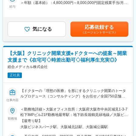
■魅力：
＞年額（基本給）：4,800,000円～8,000,000円固定残業手当/月：
★経験以上に、挑戦を楽しむ姿勢やビジョンへの共感を重視しま
未経験ながらもコンサルティングに挑戦できます。実際に医療現
給与
100,000円～167,000円（固定残業時間40時間0分/月）超過した時
す！
場にがっつりと入り込みを行う形になる為、経営を側近で学びな
間外労働の残業手当は追加支給＜月額＞500,000円～833,666円
がら経験を積むことが可能です。
（12分割）（一律手当を含む）＜昇給有無＞有＜残業手当＞有＜
■業務概要：
給与補足＞※前職時を考慮しスキル、経験、能力に応じて決定■昇
自社SaaSプロダクト「paylight X」の営業活動を通じ、歯科医院
応募依頼する
■働き方：
気になる
給：年1回（6月）賃金はあくまでも目安の金額であり、選考を通
の経営改善と、その先にいる患者様の治療体験の変革を推進して
（エージェントサービス）
・関西、名古屋エリアに支援先法人が複数あるため、関西・名古
じて上下する可能性があります。月給(月額)は固定手当を含めた表
いただきます。
屋を出ない範囲で拠点異動が発生する可能性がございます。
記です。
・出張先によってはマンスリーマンションを手配します（全額会
■業務詳細：
社負担）
【大阪】クリニック開業支援※ドクターへの提案～開業
◎既存顧客への有償化アプローチ
・地方手当あり
・無償プランから有償プランへの切り替え提案
支援まで《在宅可◇時差出勤可◇福利厚生充実◎》
・顧客ニーズのヒアリングと経営課題の抽出
総合メディカル株式会社
■当社について：
・製品デモンストレーションと導入効果のプレゼンテーション
東証プライム上場企業JMDCの子会社としての財務的な安定感と
・見積作成・契約手続き・導入後のフォローアップ
正社員
信用を背景に、医療介護事業者に対して金融と事業の両面から経
営支援。資格保有者などのプロフェッショナルがいずれも複数名
◎新規開拓アプローチ
在籍しています。
【ドクターの「理想の医療」を形にするクリニック開業のトータ
・事業拡大を見据えた、未契約医院への能動的なアプローチ
「地域医療の垣根を超え、医療の未来を創造する」ことを目指
ルプロデュース（コンサルティング）をお任せ／全国750店舗以
し、病院や介護施設に対して必要な投融資を実施。またハンズオ
仕事内容
上の調剤薬局店舗を展開／残業月平均14h／在宅勤務可／福利厚
◎学会活動や歯科医師会等への参加を通じた、中長期的なコネク
ン経営人材を送り出し、投融資先の経営陣としてバリューアップ
生充実◎】
ション形成
＜勤務地詳細＞大阪オフィス住所：大阪府大阪市中央区城見1-3-7
を主導しております。
松下IMPビル21F勤務地最寄駅：地下鉄長堀鶴見緑地線／大阪ビジ
【業務概要】
◎組織ナレッジの型化とチームビルディング
勤務地
ネスパーク駅受動喫煙対策：屋内全面禁煙変更の範囲：本社また
【最寄り駅】
全国12万人以上のドクターが登録する自社プラットフォーム
・自身の成功事例や営業手法を汎用的なナレッジとして型化
は営業拠点、グループ会社等出向（テレワークを行う場所を含
大阪ビジネスパーク駅、大阪城北詰駅、大阪城公園駅
「DtoDコンシェルジュ」を活用し、クリニックの新規開業や継承
・組織全体の成約率向上や若手メンバーの育成を通じた営業組織
む）
開業を検討されているドクターに対し、構想段階から開業後の経
の強化