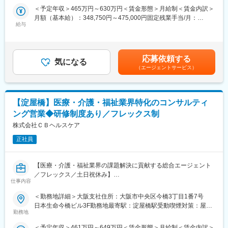
師と、医師を必要としている医療機関の橋渡しをする役割は、医
＜予定年収＞465万円～630万円＜賃金形態＞月給制＜賃金内訳＞
■魅力点：
師・医療機関双方への価値提供だけではなく、その先の医療を必
月額（基本給）：348,750円～475,000円固定残業手当/月：
・単なるIT導入ではなく、医療現場の業務・運用に深く入り込
要としている方々の安心まで生むことのできる重要なお仕事で
給与
38,750円～52,500円（固定残業時間15時間0分/月）超過した時間
み、DXを実行・定着まで支援できる
す。
外労働の残業手当は追加支給＜月給＞387,500円～527,500円（一
・複数病院を担当しながら、多様な医療現場・IT環境に触れるこ
定期的に顧客と連絡を取り、こつこつ信頼関係を築ける方がご活
律手当を含む）＜昇給有無＞有＜残業手当＞有＜給与補足＞※経
とでDX人材としての引き出しが広がる
躍いただけるポジションです。
験・スキルに合わせて当社規定により決定いたします。■昇給：年
・院内職員からの問い合わせ対応を含め、現場に近い立場で「使
応募依頼する
＜主にご担当いただく内容＞
気になる
2回■賞与：年1回（業績連動型／年収とは別途）※4月～翌3月の期
われるDX」を実現できる
（エージェントサービス）
・医療機関への採用コンサルティング
の業績により賞与額が決定■別途年次給賃金はあくまでも目安の金
・IT／DXの専門性を活かしつつ、業務改善・生産性向上などの経
・弊社登録医師にマッチする求人のリサーチ
額であり、選考を通じて上下する可能性があります。月給(月額)は
営視点を身につけられる
・求人管理、更新業務
固定手当を含めた表記です。
・医療という社会性の高い領域で、現場・地域への貢献を実感で
・新規紹介契約のアプローチや締結 等
きる
【淀屋橋】医療・介護・福祉業界特化のコンサルティ
※医療機関で働いているその他の職種（医療機関経営における事務
ング営業◆研修制度あり／フレックス制
等）についても担当をしていただく可能性があります。
■当社のビジョン：
■業務の魅力：
株式会社ＣＢヘルスケア
超高齢化社会の日本において、医療・介護は社会インフラとして
・医師・医療機関双方の幸せだけでなく、その先の患者の安心ま
非常に重要な役割が求められており、地域社会を支える礎となっ
正社員
で生むことのできる社会貢献性の高い仕事です。
ていますが、多くの民間病院では慢性的な赤字経営に陥っている
・当社事業の要でもあり、会社全体への事業貢献インパクトが大
のが現状です。弊社はそれらの地域社会に必要とされる病院の経
きいポジションです。業界未経験でも多くの中途入社社員が活躍
営課題を解決し、病院の価値や医療サービス品質向上を推進する
【医療・介護・福祉業界の課題解決に貢献する総合エージェント
しています。
ことで、日本の医療を産業として維持していくことを目標に日々
／フレックス／土日祝休み】
■働き方：
仕事内容
活動しております。
年間休日120日、残業14時間程度と働きやすく、企業をあげての
■求人概要：
＜勤務地詳細＞大阪支社住所：大阪市中央区今橋3丁目1番7号
有給取得60％以上の必達や共働き家庭を対象とした託児費補助制
変更の範囲：会社の定める業務
医療・介護・福祉業界（薬局・病院・クリニック・介護福祉施設
日本生命今橋ビル3F勤務地最寄駅：淀屋橋駅受動喫煙対策：屋内
度や育児短時間勤務制度などで子育て中の方も多数在籍してお
等）を対象に
勤務地
全面禁煙変更の範囲：会社の定める事業所
り、働きやすい環境が整っております。
地域に根ざした経営課題の解決に向けたコンサルティング営業を
■研修制度：
＜予定年収＞461万円～649万円＜賃金形態＞月給制＜賃金内訳＞