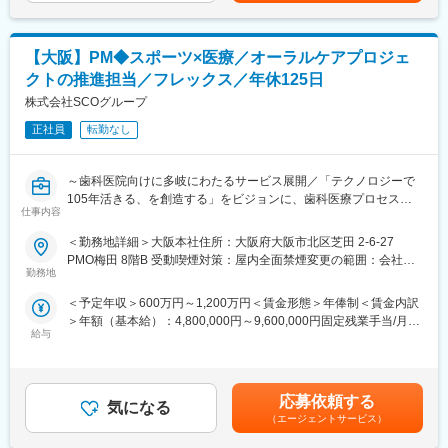
着・活用を実現する
変更の範囲：会社の定める業務
■業務詳細：
【大阪】PM◆スポーツ×医療／オーラルケアプロジェ
・導入準備（セットアップ、インストール、動作確認）
クトの推進担当／フレックス／年休125日
・医療機関での現地設置、検証作業
・医師・事務スタッフ向けの操作教育
株式会社SCOグループ
・稼働後フォロー（問合せ対応、改善提案）
正社員
転勤なし
・開発チームとの連携（不具合共有、改善項目のフィードバッ
ク）
※導入施設1,500超の主力製品を扱うため、医療機関からの依頼が
～歯科医院向けに多岐にわたるサービス展開／「テクノロジーで
毎年増加しています。
105年活きる、を創造する」をビジョンに、歯科医療プロセスの
仕事内容
革新に取り組む会社／土日祝休～
■活かせるスキル：
＜勤務地詳細＞大阪本社住所：大阪府大阪市北区芝田 2-6-27
・PC／システム／ネットワークに関する基礎知識
■募集背景：
PMO梅田 8階B 受動喫煙対策：屋内全面禁煙変更の範囲：会社の
・顧客折衝・コミュニケーションスキル
歯科医療のデジタル化を牽引する立場となった今、次なる成長フ
勤務地
定める事業所（リモートワーク含む）
・課題に対し主体的に取り組む姿勢
ェーズに向けた取組がはじまりました。現在、スポーツビジネス
＜予定年収＞600万円～1,200万円＜賃金形態＞年俸制＜賃金内訳
を通じた国民の健康意識改革のため、日本のプロサッカークラブ
■育成プラン（0～12ヶ月）：
＞年額（基本給）：4,800,000円～9,600,000円固定残業手当/月：
との「オーラルケアプロジェクト」という新たなチャレンジをし
・0～1ヶ月：自社製品研修／医療業務の基礎理解
給与
100,000円～200,000円（固定残業時間40時間0分/月）超過した時
ています。
・2～3ヶ月：先輩同行でセットアップ・検証・研修を実践
間外労働の残業手当は追加支給＜月額＞500,000円～1,000,000円
全国で次世代の歯科医院の開業を目指す本プロジェクトの体制強
・4～6ヶ月：小規模案件の導入を主担当として担当
（12分割）（一律手当を含む）＜昇給有無＞有＜残業手当＞有＜
化を行うため、プロジェクト推進を担う中核メンバーを募集しま
・7～12ヶ月：複数案件を並行し、導入～稼働まで自走
給与補足＞※前職時を考慮しスキル、経験、能力に応じて決定■昇
す。
応募依頼する
気になる
給：年1回（6月）賃金はあくまでも目安の金額であり、選考を通
（エージェントサービス）
■一日の仕事例：
じて上下する可能性があります。月給(月額)は固定手当を含めた表
■業務概要：
・午前：医療機関と打合せ（運用確認、導入スケジュール調整）
記です。