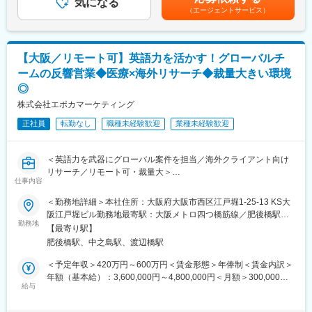
・課題、今後の提案内容 ／システム等の仕様書案の作成
気になる
働制のため）■在宅勤務手当5,000円／月（対象者）■出張手当
現を目的とし、サービスを提供してきました。今後も社員一同
（エージェントサービス）
・システムベンダー等からの意見、病院の要望との調整、価格交
3,000円／1日賃金はあくまでも目安の金額であり、選考を通じて
「誠実であること」をモットーに、医療機関とともに「よりよい
渉
上下する可能性があります。月給(月額)は固定手当を含めた表記で
医療の実現」を目的とした医療経営改革に積極的に取り組んでい
・仕様書作成、応札評価、システムの導入支援など
す。
きます。
【大阪／リモート可】英語力を活かす！グローバルチ
■入社後について：
ームの反響営業◆医療×海外リサーチ◆裁量大きい環境
3年かけてOJTを実施いたします。主な顧客であるNHOの電子カル
◎
テ調達は政府調達のため、政府調達の仕組みは時間をかけ説明い
たします。公募型企画（コンサル入札）、総合評価落札方式 （電
株式会社エポカマーケティング
子カルテ入札の資料提供招請、意見招請、入札、開札、契約の一
正社員
転勤なし
職種未経験歓迎
業種未経験歓迎
連の流れ）に関して実施します。 ※売上ノルマ、業務日報などの
提出はありません。
＜英語力を武器にグローバル案件を担当／海外クライアント向け
■配属先：
リサーチ／リモート可・裁量大＞
大阪営業所：30～50代 2名 営業部（コンサル）
仕事内容
＼“通訳レベルの英語力”をビジネスの最前線で活かす／
■同社の特徴：医療機関・研究所等の顧客からいただくコンサル費
＜勤務地詳細＞本社住所：大阪府大阪市西区江戸堀1-25-13 KS大
◎海外クライアントとの折衝・調整を一貫して担当
用のみで活動しています。コンサルティングを通じて、システム
阪江戸堀ビル勤務地最寄駅：大阪メトロ四つ橋筋線／肥後橋駅受
◎医療×グローバル領域で専門性の高いキャリア形成
勤務地
ベンダーや医療機器メーカーと仕様検討やシステム機能の情報交
動喫煙対策：屋内全面禁煙変更の範囲：会社の定める事業所（リ
【最寄り駅】
◎反響営業中心／リモート可で柔軟な働き方
換を行いますが、それは、医療機関・研究所からの依頼に基づく
モートワーク含む）
肥後橋駅、中之島駅、渡辺橋駅
ものです。
■業務内容
同社は、システムベンダーや医療機器メーカーから費用をいただ
＜予定年収＞420万円～600万円＜賃金形態＞年俸制＜賃金内訳＞
海外のリサーチ会社からの依頼を受け、日本国内の医療市場調査
くことはなく、常に、医療機関・研究所の立場でコンサルティン
年額（基本給）：3,600,000円～4,800,000円＜月額＞300,000円
プロジェクトの受注～進行管理までを一貫して担当いただきま
給与
グを行います。
～400,000円（12分割）＜昇給有無＞有＜残業手当＞無＜給与補
す。
足＞※上記金額とは別に翻訳手当として50,000円～100,000円が支
海外クライアントと日本の医療現場をつなぐ“ハブ”として、語学力