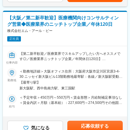
冬季賞与あり賃金はあくまでも目安の金額であり、選考を通じて
・全国の各エリアで担当を分けており、出張ベースでの営業にな
上下する可能性があります。月給(月額)は固定手当を含めた表記で
ります。
す。
【大阪／第二新卒歓迎】医療機関向けコンサルティン
■商材の魅力
グ営業◆医療業界のニッチトップ企業／年休120日
「ベンチマークシステム」は独自性が高く、競合もほぼいないた
め、新規営業は問い合わせベースの反響営業も多くなります。ベ
株式会社エム・アール・ピー
ンチマークシステムのみ導入している病院に対し、コンサルンテ
正社員
ィングメニューの新規提案を行うこともあります。
※ベンチマークシステムとは
当社の事業の根幹を担う、医療機関様向けのシステムです。使用
【第二新卒歓迎／医療業界でスキルアップしたい方へオススメで
している医療材料等のコストが適正価格かどうかを可視化し、病
す◎／医療業界ニッチトップ企業／年間休日120日】
院のコスト改善と経営体質改善に寄与する独自のシステムです。
仕事内容
https://www.mrp-spd.co.jp/home/service/benchmark.html
■業務概要
＜勤務地詳細＞大阪オフィス住所：大阪府大阪市淀川区宮原3-4-
同社のサービス「ベンチマークシステム」を中心とした医療機関
30 ニッセイ新大阪ビル13階勤務地最寄駅：各線／新大阪駅受動喫
■入社後の流れ
向けのコンサルティング営業職をお任せします。
勤務地
煙対策：敷地内全面禁煙
入社後は先輩社員に付いて営業同行をしていただきます。同行の
【最寄り駅】
中でクライアントへの対応などを学んでいただき、3か月～6か月
新大阪駅、西中島南方駅、東三国駅
＜具体的には＞
ほどで一人でクライアントを担当できるようになっていただきま
既存のクライアントに対し、定期訪問を行い、医療材料や医薬品
＜予定年収＞450万円～550万円＜賃金形態＞月給制補足事項なし
す。
等の仕入れ価格の適正化の提案を行います。仕入れ元のメーカー
＜賃金内訳＞月額（基本給）：227,600円～274,500円その他固定
や卸業者との価格交渉にも同席し、クライアントと一緒になって
給与
手当/月：17,000円～19,000円固定残業手当/月：56,740円～
■同社の特徴：
コスト適正化に取り組むケースもあります。病院の経営体質の改
67,530円（固定残業時間30時間0分/月）超過した時間外労働の残
同社は2002年の創業以来、医療機関に対し「医業収益に対する材
善に寄与する仕事のため、クライアントからは非常に感謝されや
業手当は追加支給＜月給＞301,340円～361,030円（一律手当を含
料費率の低減」をテーマに、医療材料費・医薬品費等の材料費の
すい仕事です。
む）＜昇給有無＞有＜残業手当＞有＜給与補足＞※給与詳細は、経
コスト削減、及び適正な物流管理・情報管理・医事請求管理の実
応募依頼する
クライアントの担当者は、病院の仕入れ担当など事務の方々がメ
気になる
験・能力を考慮した上で社内規定に基づき決定■昇給：年1回■賞
現を目的とし、サービスを提供してきました。今後も社員一同