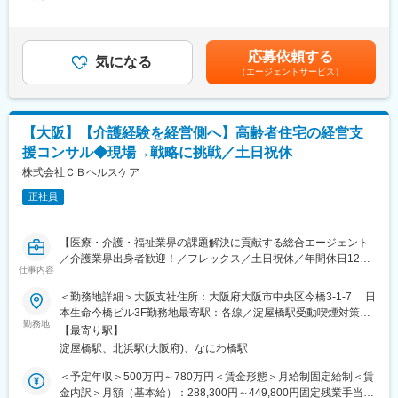
当/月：83,000円～130,000円（固定残業時間45時間0分/月）超過
グローバル事業の中核メンバーへと成長できる環境です。
した時間外労働の残業手当は追加支給＜月給＞320,000円～
■職務詳細
海外事業は立ち上げから約10年となっており、今後の成長領域と
500,000円（一律手当を含む）＜昇給有無＞有＜残業手当＞有＜
(１)インタビュー調査の企画設計（質問設計・対象者設定など）
して注力しており、将来的には中核メンバーとしての活躍を期待
給与補足＞※交通費や在宅勤務時にかかる経費負担あり※賞与あり
応募依頼する
(２)医師・患者へのインタビュー観察
気になる
しています。
（直近5年実績 年2回）※予定年収はあくまでも目安の金額であ
（エージェントサービス）
(３)逐語録をもとにした定性分析（コーディング、構造化、示唆出
り、選考を通じて上下する可能性があります。賃金はあくまでも
し）
■組織構成
目安の金額であり、選考を通じて上下する可能性があります。月
(４)PowerPointでの報告書作成（結果整理・背景分析・インサイ
実査の部署には10名が在籍しており、その中のグローバルチーム
給(月額)は固定手当を含めた表記です。
トの明確化）
は2名で構成されております。
【大阪】【介護経験を経営側へ】高齢者住宅の経営支
(５)クライアントへの報告・ディスカッション
少数精鋭のため、裁量を持って働ける環境です。
援コンサル◆現場→戦略に挑戦／土日祝休
※イメージ：企画4～5件/月、インタビュー10件/週、プレゼン２～
3件/月
株式会社ＣＢヘルスケア
■働き方
※インタビュー自体は別担当がおこなうため、企画進行・分析・報
ワークライフバランスと生産性の両立を重視しています。
正社員
告がメイン業務です
◎リモート勤務可能
◎海外とのやり取りにより柔軟な勤務調整が可能
■入社後の流れ
（夜間対応が発生した場合は翌日の出社時間調整など）
【医療・介護・福祉業界の課題解決に貢献する総合エージェント
まずは現場OJTを通して、インタビュー内容をまとめることから
／介護業界出身者歓迎！／フレックス／土日祝休／年間休日125
始めていただきます。
仕事内容
変更の範囲：会社の定める業務
日】
業務の習熟度に応じて、インタビューの企画(クライアントへのヒ
＜勤務地詳細＞大阪支社住所：大阪府大阪市中央区今橋3-1-7 日
アリング・台本作成)や、クライアントへの報告プレゼンにも携わ
■求人概要
本生命今橋ビル3F勤務地最寄駅：各線／淀屋橋駅受動喫煙対策：
っていただきます。
当社は医療・介護・福祉業界の課題解決に貢献することをミッシ
勤務地
屋内全面禁煙変更の範囲：会社の定める事業所
※企画は企画部門と連携して進めていきます。
【最寄り駅】
ョンに様々な情報サービスを展開しております。現在の日本は高
淀屋橋駅、北浜駅(大阪府)、なにわ橋駅
齢化社会に突入しており、高齢者の住宅事業は、日本の深刻な社
■組織構成
会問題となっております。本ポジションでは、既存顧客を中心に
＜予定年収＞500万円～780万円＜賃金形態＞月給制固定給制＜賃
配属先の分析部は、現在4名で構成されております。
高齢者向け住宅の経営や運営を支援するコンサルタントをお任せ
金内訳＞月額（基本給）：288,300円～449,800円固定残業手当/
女性3名、男性1名であり、周りにも相談がしやすく働きやすい環