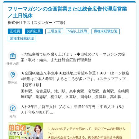
フリーマガジンの企画営業または総合広告代理店営業
／土日祝休
株式会社中広【スタンダード市場】
正社員
契約社員
上場企業
5名以上採用
職種未経験歓迎
業種未経験歓迎
＜地域密着で街を盛り上げよう＞◆自社のフリーマガジンの提
案・取材・編集、または総合広告代理業務
仕事内容
★全国60拠点で募集中★勤務地は希望を尊重！★U・Iターン歓迎
※転勤はご本人希望によるところが多いです。※ステップアップの
勤務地
ための転勤で活躍している人もたくさんいます。【フリーマガジ
【最寄り駅】
ン業務部】自社ブランドを北海道から沖縄まで、地域ごとに175
田神駅、名古屋駅、滝川駅、泉中央駅、名取駅、古川駅、高崎問
誌（※2026年1月末現在）展開中！各編集室でメンバーを募集して
屋町駅、剛志駅、桐生駅、久喜駅、国母駅、魚津駅、高山駅、東
います！＜下記いずれかの拠点＞北海道、宮城県、群馬県、埼玉
大垣駅、市民公園前駅、関駅(岐阜県)、美濃川合駅、多治見駅、中
県、山梨県、富山県、岐阜県、愛知県、三重県、滋賀県、奈良
入社3年目／新卒入社（Aさん）年収495万円 ・中途入社（Bさ
津川駅、小本駅(愛知県)、鳴海駅、三郷駅(愛知県)、緒川駅、東岡
県、和歌山県、広島県、鳥取県、福岡県、佐賀県※全エリアで契約
ん）年収440万円
崎駅、犬山駅、西桑名駅、鈴鹿市駅、近鉄四日市駅、津駅、松阪
給与
社員募集（北海道／SORA編集室は正社員・契約社員両方で募
入社4年目／新卒入社（Aさん）年収502万円 ・中途入社（Bさ
駅、尾鷲駅、志摩神明駅、長浜駅、彦根駅、近江八幡駅、びわ湖
集）【プロモーション事業部】マーケティングや企画提案営業な
ん）年収534万円
浜大津駅、大和八木駅、岩出駅、廿日市市役所前・平良駅、福山
ど広告代理店業務をお任せします！＜下記いずれかの拠点＞東京
＼あなたのアンテナを活かして、街のブームの仕掛け人
駅、鳥取駅、倉吉駅、富士見町駅(鳥取県)、赤間駅、鳥栖駅、新橋
へ／
都、愛知県、岐阜県、滋賀県、福岡県※全エリアで正社員・契約社
駅、平和通駅、近鉄名古屋駅、西桐生駅、新魚津駅、那加駅、日
★自分の企画で人が集まる。街を動かす面白さを実感