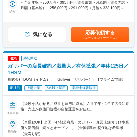
か、同エリアの飲食店様の予約傾向や、ユーザーがどのようなキ
JR線／大阪駅受動喫煙対策：屋内全面禁煙変更の範囲：会社の定
＜予定年収＞350万円～395万円＜賃金形態＞月給制＜賃金内訳＞
ーワードで検索しているかなどを分析したうえで、担当店舗にあ
める事業所
月額（基本給）：258,000円～291,000円＜月給＞338,100円～
ったご提案をしていきます。
給与
435,700円＜昇給有無＞有＜残業手当＞有＜給与補足＞※年収は当
（例ぐるなびページ内で打ち出すキーワードを変更することで多
社給与規定により、経験・スキル等を考慮した上で決定いたしま
くのユーザーに見つけていただくことができたり、ご用意いただ
す。※リモートワーク手当月5000円別途支給。■昇給：年2回（1
くコースの内容の見直しを行っていただくことで新たなお店の売
月、7月）■賞与：年2回賃金はあくまでも目安の金額であり、選
応募依頼する
りができたりと、担当店舗の集客UPに繋げることができます。）
気になる
考を通じて上下する可能性があります。月給(月額)は固定手当を含
（エージェントサービス）
めた表記です。
■業務概要：
・代行商品契約店舗のフロント担当として、各種データを用いた
分析、それを基に各メディアにおける最適化を提案。
締切間近
NEW
・投稿画像の作成や、ライティング等の制作業務を行います。
ガリバーの店長確約／裁量大／有休拡張／年休125日／
・パートナー会社の運用管理もご担当いただきます。
※2023年10月2日より飲食店情報サイト「ぐるなび」は「楽天ぐる
1HSM
なび」に名称変更しました。
株式会社IDOM（イドム）／「Gulliver（ガリバー）」【プライム市場】
【変更の範囲：なし】
正社員
上場企業
5名以上採用
業種未経験歓迎
■働き方：
勤務はフルリモート勤務となっており、残業も10時間前後となっ
【経験を活かせる／成果を給与に還元】入社半年～1年で店長に昇
ております。非常に働きやすい環境が整っております。
格！売上が数億円規模の店舗運営をお任せ。
仕事内容
■部署人数：20名
男女比：男６：女４
【車通勤OK】全国（47都道府県）のガリバー直営店舗および事業
所＼新店舗、続々とオープン！／【全国転勤の初任地は希望考
勤務地
■ポジションの魅力：
慮】全国47都道府県のガリバー直営店および事業所（将来的に海
【最寄り駅】