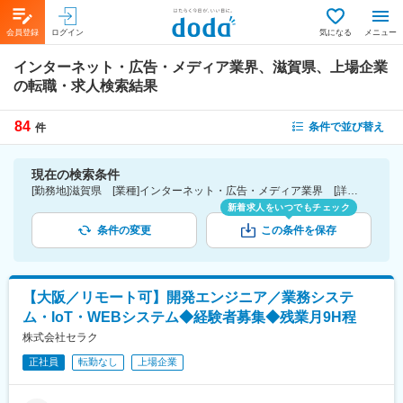
会員登録
ログイン
気になる
メニュー
インターネット・広告・メディア業界、滋賀県、上場企業
の転職・求人検索結果
84
条件で並び替え
件
現在の検索条件
[勤務地]滋賀県 [業種]インターネット・広告・メディア業界 [詳細条件](会社・職場の環境)上場企業
新着求人をいつでもチェック
条件の変更
この条件を保存
【大阪／リモート可】開発エンジニア／業務システ
ム・IoT・WEBシステム◆経験者募集◆残業月9H程
株式会社セラク
正社員
転勤なし
上場企業