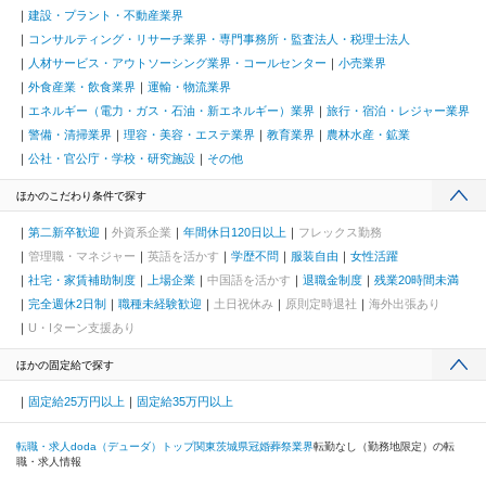
建設・プラント・不動産業界
コンサルティング・リサーチ業界・専門事務所・監査法人・税理士法人
人材サービス・アウトソーシング業界・コールセンター
小売業界
外食産業・飲食業界
運輸・物流業界
エネルギー（電力・ガス・石油・新エネルギー）業界
旅行・宿泊・レジャー業界
警備・清掃業界
理容・美容・エステ業界
教育業界
農林水産・鉱業
公社・官公庁・学校・研究施設
その他
ほかのこだわり条件で探す
第二新卒歓迎
外資系企業
年間休日120日以上
フレックス勤務
管理職・マネジャー
英語を活かす
学歴不問
服装自由
女性活躍
社宅・家賃補助制度
上場企業
中国語を活かす
退職金制度
残業20時間未満
完全週休2日制
職種未経験歓迎
土日祝休み
原則定時退社
海外出張あり
U・Iターン支援あり
ほかの固定給で探す
固定給25万円以上
固定給35万円以上
転職・求人doda（デューダ）トップ
関東
茨城県
冠婚葬祭業界
転勤なし（勤務地限定）の転
職・求人情報