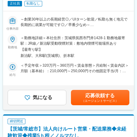
正社員
転勤なし
■組織構成：
営業部2名（現在欠員のため、新たに2名採用予定）
～創業30年以上の長期経営◎／UIターン歓迎／転勤も無く地元で
■魅力
長期的に就業が可能です◎／早番少なめ～
・都内からアクセス良好な立地で本格的なチャンピオンコースで
仕事内容
■仕事内容：当社にて葬儀全般の業務をお任せいたします。
の勤務
＜勤務地詳細＞本社住所：茨城県筑西市門井1428-1 勤務地最寄
・1つのゴルフ場に専念できる環境で手厚いサポート体制
■職務概要
駅：JR線／新治駅受動喫煙対策：敷地内喫煙可能場所あり
・福利厚生でプレー料金の大幅値引き！
・お客様対応・書類作成・打ち合わせ
勤務地
・ゴルフ好きには最適な職場環境で知識を活かせる仕事
【最寄り駅】
・葬儀の準備・式中の案内
・安定した経営基盤を持つ企業グループでの安心した働き方
新治駅、大和駅(茨城県)、折本駅
・アフターフォロー
・男性の場合は、搬送業務 など
＜予定年収＞320万円～360万円＜賃金形態＞月給制＜賃金内訳＞
■働き方：
※移動の際には社用車利用可能です
月額（基本給）：210,000円～250,000円その他固定手当/月：
会社として業務の合理化・効率化を進め残業しない風土作りに取
※お客様とのやり取りはございますが、営業やノルマ等はございま
給与
10,000円＜月給＞220,000円～260,000円＜昇給有無＞有＜残業手
り組んでいます。正社員だけでなくパート社員の方も含め役割分
せん
当＞有＜給与補足＞予定年収は参考となります。※給与の詳細は、
担しながら業務を行っているため、月の平均残業時間は20時間程
前職の年収や年齢・経験・能力等に応じて、面接を通した話し合
度となっています。また、定められた期間の有給休暇の消化も推
■ご入社後の研修について：
いにより決定いたします。■賞与あり（前年度実績：年1回
進しており、ワークライフバランスを意識して腰を据えて働くこ
応募依頼する
他メンバーよりOJTにて業務を教わりながら学んで頂きます。過
気になる
（夏）、合計1ヶ月程度）■昇給あり通勤手当：10,000円賃金はあ
とができる環境です。
（エージェントサービス）
去未経験で入社した者もおりますので、未経験でもご安心くださ
くまでも目安の金額であり、選考を通じて上下する可能性があり
い。
ます。月給(月額)は固定手当を含めた表記です。
■ライフランドグループについて
当社は千葉県と茨城県を中心に葬祭という形で半世紀以上地域に
■組織構成：
貢献してきました。半世紀を超えてもなお、事業が安定的に継
締切間近
葬儀スタッフは40代・50代の男性4名が正社員として所属してお
続・発展しているのは、地域の皆様からの絶大なる信頼があるか
【茨城/常総市】法人向けルート営業・配送業務◆未経
ります。その他パートスタッフなどのメンバーも業務を行ってお
らです。互助会の運営により将来顧客を確保できていることが事
ります。
験歓迎◆残業5ｈ程／ノルマなし