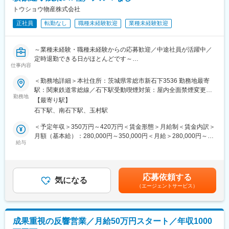
業の安定性に寄与しており、現在総合葬祭式場46ヶ所・仕出しセ
トウショウ物産株式会社
ンター2ヶ所・ゴルフ場1ヶ所を展開しております。
■業務の魅力・特徴：
正社員
転勤なし
職種未経験歓迎
業種未経験歓迎
地域密着型で事業を行っており、一度ご縁があったお客様とはつ
変更の範囲：会社の定める業務
ながりができ、ご依頼を頂くことも多数ございます。お客様とや
り取りができるお仕事のため、直接感謝のお言葉がいただけるこ
～業種未経験・職種未経験からの応募歓迎／中途社員が活躍中／
ともあり、やりがいに感じられるお仕事です。
定時退勤できる日がほとんどです～
仕事内容
■働き方について：
仏壇、仏具、葬祭用品の卸売、小売事業を行っている当社。この
状況に応じて早出（朝7時出社）や、夜勤緊急対応（電話当番・交
＜勤務地詳細＞本社住所：茨城県常総市新石下3536 勤務地最寄
度、新たに営業職を募集します。当社クライアントである葬儀会
代制）等がございます。
駅：関東鉄道常総線／石下駅受動喫煙対策：屋内全面禁煙変更の
社に対し、商品配送及びルート営業を担当していただきます。
勤務地
なお、早出は月1～2回程度です（時期によって繁閑は異なりま
範囲：無
【最寄り駅】
す）
石下駅、南石下駅、玉村駅
■業務内容：
・茨城、千葉、栃木、埼玉の取引中の葬儀会社に対する商品配送
＜予定年収＞350万円～420万円＜賃金形態＞月給制＜賃金内訳＞
・仏壇、仏具の営業販売、納品
月額（基本給）：280,000円～350,000円＜月給＞280,000円～
・葬祭用品の営業、納品
給与
350,000円＜昇給有無＞有＜残業手当＞有＜給与補足＞■別途、業
・墓石の営業、販売
績により特別賞与あり(最大3回まで)賃金はあくまでも目安の金額
*1日当たりの配送件数は4～5件。行程を計画し、配送業務を行い
であり、選考を通じて上下する可能性があります。月給(月額)は固
ます。
定手当を含めた表記です。
応募依頼する
*使用する車両は2トンクラスです。
気になる
（エージェントサービス）
■組織構成：
現在の営業部門は、2名の社員が担当(1名は他業務と兼任)。50代
のベテラン社員が在籍しています。
成果重視の反響営業／月給50万円スタート／年収1000