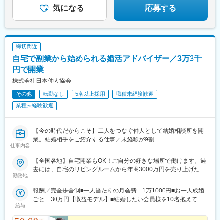
駅、眉山ロープウェイ山麓駅、市役所前駅(愛媛県)、県庁前駅(高
気になる
応募する
知県)、浜町アーケード駅、通町筋駅、朝日通駅、旭橋駅、大塚駅
前駅、立川北駅、大通駅、仙台駅(地下鉄)、駅東公園前駅、京成千
葉駅、桜橋駅(富山県)、七ツ屋駅、福井駅、大阪梅田駅(阪神線)、
西川緑道公園駅、十日市町駅、大橋通駅、桜町駅(長崎県)、熊本
締切間近
城・市役所前駅、天文館通駅、奥武山公園駅
自宅で副業から始められる婚活アドバイザー／3万3千
円で開業
株式会社日本仲人協会
その他
転勤なし
5名以上採用
職種未経験歓迎
業種未経験歓迎
【今の時代だからこそ】二人をつなぐ仲人として結婚相談所を開
業。結婚相手をご紹介する仕事／未経験が9割
仕事内容
【全国各地】自宅開業もOK！ご自分の好きな場所で働けます。過
去には、自宅のリビングルームから年商3000万円を売り上げた方
勤務地
も！
報酬／完全歩合制■一人当たりの月会費 1万1000円■お一人成婚
ごと 30万円【収益モデル】■結婚したい会員様を10名抱えてい
給与
る場合会費月11万円＋成婚30万円（1名分）＝月収41万円＜先輩
方の収益実績もご紹介！＞◆兵庫県 40代・女性・2017年2月開