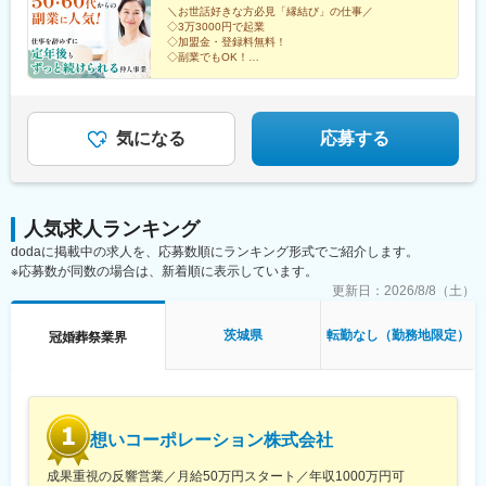
業・自己資金：0円・年間所得額：1056万円◆東京都 40代・女
＼お世話好きな方必見「縁結び」の仕事／
◇3万3000円で起業
性・2017年4月開業・自己資金：3万円・年間所得額：984万円◆
◇加盟金・登録料無料！
福島県 50代・男性・2014年6月開業・自己資金：5.0万円・年間
◇副業でもOK！
所得額768万円【契約時に必要な費用】■加盟金：0円■仲人登録
◇未経験が9割
◇研修制度充実！
料：0円■パスワード作成料：3万3000円（加盟時のみ）
◇自由度の高い働き方
◇年商3000万円も可能！
◇場所・時間の制限なし
気になる
応募する
人気求人ランキング
dodaに掲載中の求人を、応募数順にランキング形式でご紹介します。
※応募数が同数の場合は、新着順に表示しています。
更新日：
2026/8/8（土）
茨城県
転勤なし（勤務地限定）
冠婚葬祭業界
想いコーポレーション株式会社
成果重視の反響営業／月給50万円スタート／年収1000万円可