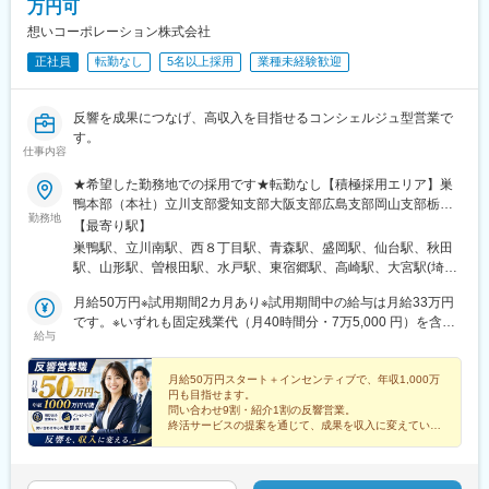
万円可
■魅力ポイント：
【月平均残業は5時間程度／定時退勤できる日がほとんど】
想いコーポレーション株式会社
配送は9:00出発。18:00帰社が基本。業務量も業務時間の9:00～
正社員
転勤なし
5名以上採用
業種未経験歓迎
18:00内で終わる量に調整しています。配送ルートの設定も営業チ
ームで相談しながら決めていきます。無理なく、効率よく配送が
できるように経験豊富なメンバーが全面的にバックアップし、サ
反響を成果につなげ、高収入を目指せるコンシェルジュ型営業で
ポートしますので安心して業務に取り組むことができます。
す。
【営業ノルマはありません】
仕事内容
営業ノルマ・予算は設けていません。無理なクロージング、月末
★希望した勤務地での採用です★転勤なし【積極採用エリア】巣
の追い込みといったことはありません。
鴨本部（本社）立川支部愛知支部大阪支部広島支部岡山支部栃木
勤務地
支部静岡支部【その他採用エリア】北海道、青森、秋田、岩手、
変更の範囲：会社の定める業務
【最寄り駅】
宮城、山形、福島、茨城、群馬、埼玉、千葉、神奈川、新潟、富
巣鴨駅、立川南駅、西８丁目駅、青森駅、盛岡駅、仙台駅、秋田
山、石川、福井、岐阜、長野、山梨、三重、滋賀、京都、兵庫、
駅、山形駅、曽根田駅、水戸駅、東宿郷駅、高崎駅、大宮駅(埼玉
奈良、和歌山、鳥取、島根、山口、徳島、香川、愛媛、高知、福
県)、新千葉駅、横浜駅、新潟駅、甲府駅、長野駅、電気ビル前
岡、佐賀、長崎、熊本、大分、宮崎、鹿児島、沖縄※勤務地の詳細
月給50万円※試用期間2カ月あり※試用期間中の給与は月給33万円
駅、北鉄金沢駅、仁愛女子高校駅、名鉄岐阜駅、新静岡駅、伏見
は当社ホームページをご参照ください。
です。※いずれも固定残業代（月40時間分・7万5,000 円）を含
駅(愛知県)、あすなろう四日市駅、草津駅(滋賀県)、京都駅、東梅
給与
み、超過分は別途支給します。【キャリアごとの月給イメー
田駅、神戸三宮駅(阪神)、奈良駅、和歌山駅、米子駅、松江駅、岡
ジ】・月給50万円～：一般社員・月給80万円～：マネージャー候
山駅前駅、本川町駅、新山口駅、徳島駅、高松駅(香川県)、松山市
補3カ月間の売上成績に応じて、その後3カ月間の給与にインセン
月給50万円スタート＋インセンティブで、年収1,000万
駅、高知城前駅、博多駅、佐賀駅、めがね橋駅、水道町駅、大分
円も目指せます。
ティブが上乗せされる仕組みです。（例1～3月の成績が、4～6月
駅、宮崎駅、いづろ通駅、壺川駅、庚申塚駅、立川駅、西４丁目
問い合わせ9割・紹介1割の反響営業。
の給与に加算）中には、月30万円のインセンティブを手にする社
駅、宮城野通駅、福島駅(福島県)、宇都宮駅東口駅、市役所前駅
終活サービスの提案を通じて、成果を収入に変えていく
員もいます。反響営業とはいえ、当社では、成果に見合う待遇を
営業職です。
(千葉県)、市役所前駅(長野県)、新富町駅(富山県)、金沢駅、福井
明確に用意しています。
城址大名町駅、岐阜駅、静岡駅、大須観音駅、近鉄四日市駅、東
寺駅、北新地駅、近鉄奈良駅、田中口駅、岡山駅、原爆ドーム前