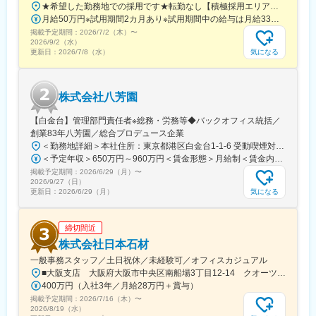
★希望した勤務地での採用です★転勤なし【積極採用エリア】巣鴨本部（本社）立川支部愛知支部大阪支部広島支部岡山支部栃木支部静岡支部【その他採用エリア】北海道、青森、秋田、岩手、宮城、山形、福島、茨城、群馬、埼玉、千葉、神奈川、新潟、富山、石川、福井、岐阜、長野、山梨、三重、滋賀、京都、兵庫、奈良、和歌山、鳥取、島根、山口、徳島、香川、愛媛、高知、福岡、佐賀、長崎、熊本、大分、宮崎、鹿児島、沖縄※勤務地の詳細は当社ホームページをご参照ください。
月給50万円※試用期間2カ月あり※試用期間中の給与は月給33万円です。※いずれも固定残業代（月40時間分・7万5,000 円）を含み、超過分は別途支給します。【キャリアごとの月給イメージ】・月給50万円～：一般社員・月給80万円～：マネージャー候補3カ月間の売上成績に応じて、その後3カ月間の給与にインセンティブが上乗せされる仕組みです。（例1～3月の成績が、4～6月の給与に加算）中には、月30万円のインセンティブを手にする社員もいます。反響営業とはいえ、当社では、成果に見合う待遇を明確に用意しています。
掲載予定期間：
2026/7/2（木）
〜
2026/9/2（水）
気になる
更新日：
2026/7/8（水）
株式会社八芳園
【白金台】管理部門責任者※総務・労務等◆バックオフィス統括／
創業83年八芳園／総合プロデュース企業
＜勤務地詳細＞本社住所：東京都港区白金台1-1-6 受動喫煙対策：屋内全面禁煙変更の範囲：会社の定める事業所
＜予定年収＞650万円～960万円＜賃金形態＞月給制＜賃金内訳＞月額（基本給）：500,000円～800,000円＜月給＞500,000円～800,000円＜昇給有無＞有＜残業手当＞有＜給与補足＞■昇給年1回（10月）■賞与年1回（10月）※業績による賃金はあくまでも目安の金額であり、選考を通じて上下する可能性があります。月給(月額)は固定手当を含めた表記です。
掲載予定期間：
2026/6/29（月）
〜
2026/9/27（日）
気になる
更新日：
2026/6/29（月）
締切間近
株式会社日本石材
一般事務スタッフ／土日祝休／未経験可／オフィスカジュアル
■大阪支店 大阪府大阪市中央区南船場3丁目12-14 クオーツ心斎橋12階【アクセス】・御堂筋線「心斎橋」駅直結＼今春、クオーツ心斎橋へ移転／心斎橋の新たなランドマーク「クオーツ心斎橋」心斎橋駅直結の最先端複合施設です！大阪の大動脈「御堂筋」に面した一等地に位置するため、ランチやショッピングを楽しめます♪
400万円（入社3年／月給28万円＋賞与）
掲載予定期間：
2026/7/16（木）
〜
2026/8/19（水）