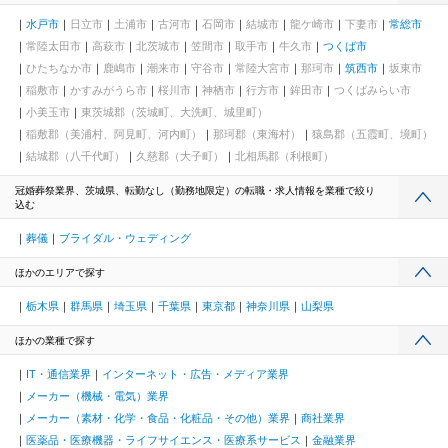
水戸市
日立市
土浦市
古河市
石岡市
結城市
龍ケ崎市
下妻市
常総市
常陸太田市
高萩市
北茨城市
笠間市
取手市
牛久市
つくば市
ひたちなか市
鹿嶋市
潮来市
守谷市
常陸大宮市
那珂市
筑西市
坂東市
稲敷市
かすみがうら市
桜川市
神栖市
行方市
鉾田市
つくばみらい市
小美玉市
東茨城郡（茨城町、大洗町、城里町）
稲敷郡（美浦村、阿見町、河内町）
那珂郡（東海村）
猿島郡（五霞町、境町）
結城郡（八千代町）
久慈郡（大子町）
北相馬郡（利根町）
冠婚葬祭業界、茨城県、転勤なし（勤務地限定）の転職・求人情報を業種で絞り
込む
葬儀
ブライダル・ウェディング
ほかのエリアで探す
栃木県
群馬県
埼玉県
千葉県
東京都
神奈川県
山梨県
ほかの業種で探す
IT・通信業界
インターネット・広告・メディア業界
メーカー（機械・電気）業界
メーカー（素材・化学・食品・化粧品・その他）業界
商社業界
医薬品・医療機器・ライフサイエンス・医療系サービス
金融業界