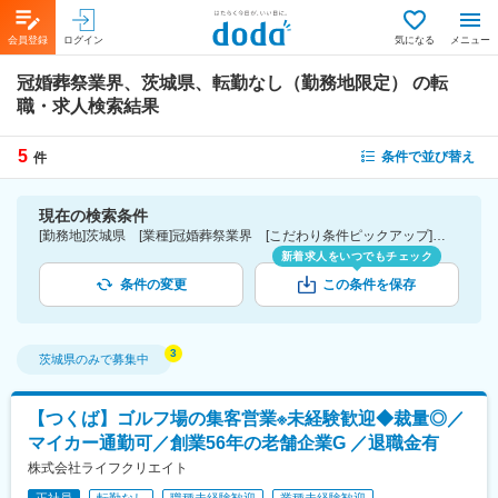
会員登録
ログイン
気になる
メニュー
冠婚葬祭業界、茨城県、転勤なし（勤務地限定）
の転
職・求人検索結果
5
条件で並び替え
件
現在の検索条件
[勤務地]茨城県 [業種]冠婚葬祭業界 [こだわり条件ピックアップ]転勤なし（勤務地限定） [詳細条件](募集・採用情報)転勤なし（勤務地限定）
新着求人をいつでもチェック
条件の変更
この条件を保存
茨城県
のみで募集中
【つくば】ゴルフ場の集客営業※未経験歓迎◆裁量◎／
マイカー通勤可／創業56年の老舗企業G ／退職金有
株式会社ライフクリエイト