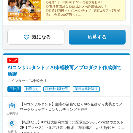
◎週休3日・年間休日156日の働き方あり！
◎“飯活費”支給など他にはない福利厚生あり！
◎月給24万円～＋インセンティブ（東京エリア＋2万 補
填）で年収900万円も！
「飲食業を盛り上げたい」の気持ちがあれば、未経験か
ら管理職へのスピード昇格も可能
気になる
応募する
NEW
AIコンサルタント／AI未経験可／プロダクト作成側で
活躍
コインタックス株式会社
正社員
転勤なし
職種未経験歓迎
業種未経験歓迎
【AIコンサルタント】顧客の業務で動くAIを企画から実装まで／
ワークショップ・コンサルティングを担当
仕事内容
【転勤なし】■本社大阪府大阪市北区堂島2-3-5 JPR堂島ウエスト
2F【アクセス】・地下鉄四つ橋線「西梅田駅」より徒歩5分・JR
勤務地