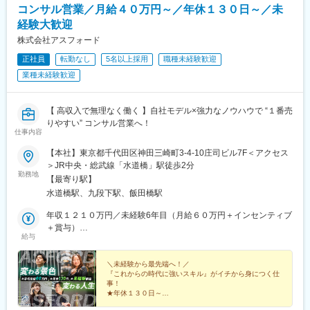
コンサル営業／月給４０万円～／年休１３０日～／未
経験大歓迎
株式会社アスフォード
正社員
転勤なし
5名以上採用
職種未経験歓迎
業種未経験歓迎
【 高収入で無理なく働く 】自社モデル×強力なノウハウで “１番売
りやすい” コンサル営業へ！
仕事内容
【本社】東京都千代田区神田三崎町3-4-10庄司ビル7F＜アクセス
＞JR中央・総武線「水道橋」駅徒歩2分
勤務地
【最寄り駅】
水道橋駅、九段下駅、飯田橋駅
年収１２１０万円／未経験6年目（月給６０万円＋インセンティブ
＋賞与）
給与
年収１０００万円／未経験5年目（月給５５万円＋インセンティブ
＋賞与）
＼未経験から最先端へ！／
『これからの時代に強いスキル』がイチから身につく仕
事！
★年休１３０日～
☆未経験から年収１０００万円超！２０代活躍中！