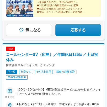
果はインセンティブとして支給！成長や頑張りを給与面でもしっ
＜未経験入社の20～30代が活躍中！＞
◆2025年新設の内勤営業チームに配属
かり評価・還元します！◎実績次第で収入も「青天井」です！＜
◆充実の研修制度で段階的にスキルアップ
★年収例★＞■年収500万円（月給32万円＋賞与）／入社1年目■年
◆電話・オンライン商談が中心／完全内勤
収650万円（月給34万円＋賞与）／入社3年目■年収800万円（月
◆土日祝休み＆メリハリ勤務でオフも充実♪
◎チーム強化に向けた増員！大阪から転勤ナシ
給40万円＋賞与）／入社5年目・リーダー職
気になる
応募する
NEW
コールセンターSV（広島）／年間休日125日／土日祝
休み
株式会社スカイライトマーケティング
正社員
転勤なし
5名以上採用
職種未経験歓迎
業種未経験歓迎
【20代～30代が中心】MEO対策支援サービスにかかわるインサイ
ドセールスとSVのお仕事をお任せ。
仕事内容
★転勤なし★好立地（広島電鉄「中電前駅」より徒歩2分）■広島