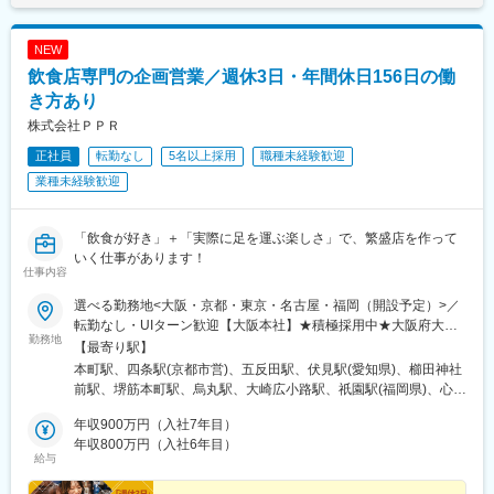
NEW
飲食店専門の企画営業／週休3日・年間休日156日の働
き方あり
株式会社ＰＰＲ
正社員
転勤なし
5名以上採用
職種未経験歓迎
業種未経験歓迎
「飲食が好き」＋「実際に足を運ぶ楽しさ」で、繁盛店を作って
いく仕事があります！
仕事内容
選べる勤務地<大阪・京都・東京・名古屋・福岡（開設予定）>／
転勤なし・UIターン歓迎【大阪本社】★積極採用中★大阪府大阪
勤務地
市中央区南久宝寺町3-4-14 三興ビル2Ｆ【京都Office】★積極採用
【最寄り駅】
中★京都府京都市下京区室町通四条下る鶏鉾町500 鶏鉾ビル
本町駅、四条駅(京都市営)、五反田駅、伏見駅(愛知県)、櫛田神社
5F【東京Office】東京都品川区東五反田2-5-2 THE CASK
前駅、堺筋本町駅、烏丸駅、大崎広小路駅、祇園駅(福岡県)、心斎
GOTANDA 402【名古屋Office】愛知県名古屋市中区栄1丁目22-7
橋駅、五条駅(京都市営)、大崎駅、中洲川端駅
サカエビル22 2階C号室☆ゼロから一緒に作る！新規オフィス（5
年収900万円（入社7年目）
月稼働）☆【福岡Office】福岡市博多区祇園町8-13 第一プリンス
年収800万円（入社6年目）
給与
ビル2F★転勤なし・UIターン歓迎