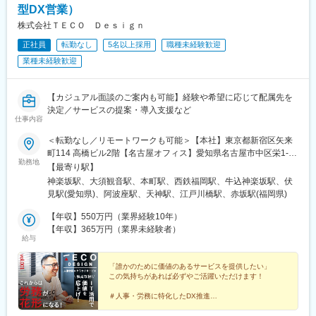
型DX営業）
株式会社ＴＥＣＯ Ｄｅｓｉｇｎ
正社員
転勤なし
5名以上採用
職種未経験歓迎
業種未経験歓迎
【カジュアル面談のご案内も可能】経験や希望に応じて配属先を
決定／サービスの提案・導入支援など
仕事内容
＜転勤なし／リモートワークも可能＞【本社】東京都新宿区矢来
町114 高橋ビル2階【名古屋オフィス】愛知県名古屋市中区栄1-
勤務地
24-25 CK16伏見ビル10階【大阪オフィス】大阪府大阪市西区靭本
【最寄り駅】
町2-2-17RE-006 3階【福岡オフィス】福岡県福岡市中央区大名1-
神楽坂駅、大須観音駅、本町駅、西鉄福岡駅、牛込神楽坂駅、伏
1-32 GLANZビル4階※受動喫煙対策：敷地内喫煙可能場所あり（4
見駅(愛知県)、阿波座駅、天神駅、江戸川橋駅、赤坂駅(福岡県)
拠点ともに）＝＝＝能力・意向に見合った役割をお任せまさに
「適材適所の極み」＝＝＝枠組みの決まった業務や役割に対し
【年収】550万円（業界経験10年）
て、ただ単に人材をあてがうなんてナンセンス。 個々人の能力や
【年収】365万円（業界未経験者）
給与
個性、そして「やってみたい！」というチャレンジ精神を活かせ
る機会がある。 これが、人材活用のあるべき姿だと考えていま
す。 便宜上、各ポジションに分類していますが、あくまで”ざっく
「誰かのために価値のあるサービスを提供したい」
この気持ちがあれば必ずやご活躍いただけます！
りとしたくくり”。あえて業務範囲を明確に区切ることなく、これ
まで培った知見や、目指す将来像に見合った役割をお任せしたい
＃人事・労務に特化したDX推進
と思っています。
＃市場価値を上げる ＃新しい自分
＃未経験歓迎 ＃年間休日125日以上