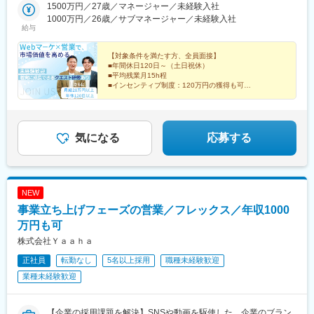
1500万円／27歳／マネージャー／未経験入社
1000万円／26歳／サブマネージャー／未経験入社
給与
【対象条件を満たす方、全員面接】
■年間休日120日～（土日祝休）
■平均残業月15h程
■インセンティブ制度：120万円の獲得も可
■約8割は未経験入社
未経験から活躍しているメンバーが多いからこそ、最初
の不安はよく分かっています◎
気になる
応募する
NEW
事業立ち上げフェーズの営業／フレックス／年収1000
万円も可
株式会社Ｙａａｈａ
正社員
転勤なし
5名以上採用
職種未経験歓迎
業種未経験歓迎
【企業の採用課題を解決】SNSや動画を駆使した、企業のブラン