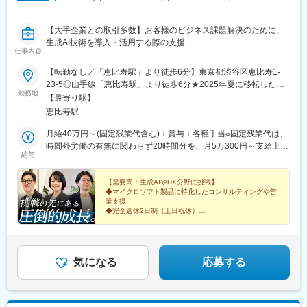
【大手企業との取引多数】お客様のビジネス課題解決のために、
生成AI技術を導入・活用する際の支援
仕事内容
【転勤なし／「恵比寿駅」より徒歩6分】東京都渋谷区恵比寿1-
23-5◎山手線「恵比寿駅」より徒歩6分★2025年夏に移転したば
勤務地
かりの新オフィス移転したばかりの洗練されたオフィスで、気持
【最寄り駅】
ちよく業務をスタートできます！※在宅勤務可能※受動喫煙対策：
恵比寿駅
オフィス内禁煙
月給40万円～(固定残業代含む)＋賞与＋各種手当※固定残業代は、
時間外労働の有無に関わらず20時間分を、月5万300円～支給上記
給与
を超える時間外労働分は追加で支給※経験・能力を考慮し決定しま
す
【需要高！生成AIやDX分野に挑戦】
◆マイクロソフト製品に特化したコンサルティングや営
業支援
◆完全週休2日制（土日祝休）
◆残業月平均20h以下
◆月給40万円以上スタート
◆在宅勤務あり
世の中に変化をもたらす、ビジネスパーソンへ。
気になる
応募する