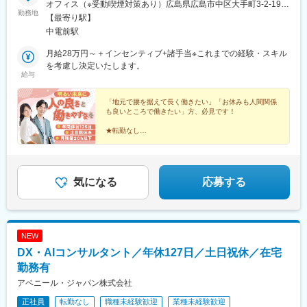
オフィス（※受動喫煙対策あり）広島県広島市中区大手町3-2-19
勤務地
パーソンライフビル4F
【最寄り駅】
中電前駅
月給28万円～＋インセンティブ+諸手当※これまでの経験・スキル
を考慮し決定いたします。
給与
「地元で腰を据えて長く働きたい」「お休みも人間関係
も良いところで働きたい」方、必見です！
★転勤なし
★月残業20時間程度
★月給28万円～＋インセンティブで安定収入
★20代～30代の若手中心の職場
気になる
応募する
NEW
DX・AIコンサルタント／年休127日／土日祝休／在宅
勤務有
アベニール・ジャパン株式会社
正社員
転勤なし
職種未経験歓迎
業種未経験歓迎