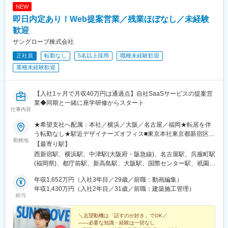
NEW
即日内定あり！Web提案営業／残業ほぼなし／未経験
歓迎
サングローブ株式会社
正社員
転勤なし
5名以上採用
職種未経験歓迎
業種未経験歓迎
【入社1ヶ月で月収40万円は通過点】自社SaaSサービスの提案営
業◆同期と一緒に座学研修からスタート
仕事内容
★希望支社へ配属：本社／横浜／大阪／名古屋／福岡★転居を伴
う転勤なし★駅近デザイナーズオフィス■東京本社東京都新宿区西
勤務地
新宿6-24-1西新宿三井ビルディング4F／13F／16F／18F／20F■
【最寄り駅】
横浜支社★2024年8月オープン神奈川県横浜市西区高島1-1-2横浜
西新宿駅、横浜駅、中津駅(大阪府・阪急線)、名古屋駅、呉服町駅
三井ビルディング20F■大阪支社大阪府大阪市北区大淀中1-1-30梅
(福岡県)、都庁前駅、新高島駅、大阪駅、国際センター駅、祇園駅
田スカイビル タワーウエスト20F■名古屋支社★2025年8月増床移
(福岡県)、中野坂上駅、高島町駅、梅田駅(地下鉄)、近鉄名古屋
転愛知県名古屋市西区名駅2-27-8名古屋プライムセントラルタワ
年収1,652万円（入社3年目／29歳／前職：動画編集）
駅、中洲川端駅
ー4F■福岡支社★2024年11月増床移転福岡県福岡市博多区上呉服
年収1,430万円（入社2年目／31歳／前職：建築施工管理）
給与
町10-10呉服町ビジネスセンタービル9F変更範囲：当社勤務地範
囲
＼志望動機は「話すのが好き」でOK／
――必要な知識・経験は一切なし