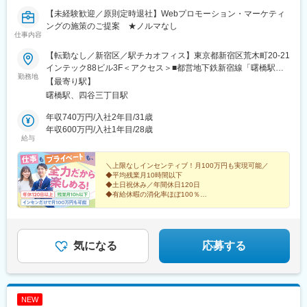
【未経験歓迎／原則定時退社】Webプロモーション・マーケティ
ングの施策のご提案 ★ノルマなし
仕事内容
【転勤なし／新宿区／駅チカオフィス】東京都新宿区荒木町20-21
インテック88ビル3F＜アクセス＞■都営地下鉄新宿線「曙橋駅」
勤務地
より徒歩4分■東京メトロ丸ノ内線「四谷三丁目駅」より徒歩4分
【最寄り駅】
受動喫煙対策：屋内全面禁煙
曙橋駅、四谷三丁目駅
年収740万円/入社2年目/31歳
年収600万円/入社1年目/28歳
給与
＼上限なしインセンティブ！月100万円も実現可能／
◆平均残業月10時間以下
◆土日祝休み／年間休日120日
◆有給休暇の消化率ほぼ100％
◆服装・髪型・ネイル自由
◆実働7時間！休憩2時間（昼休憩75分+午後休憩15分
×3回）
◆ノルマなし
気になる
応募する
NEW