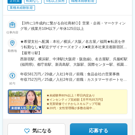
正社員
転勤なし
5名以上採用
職種未経験歓迎
業種未経験歓迎
【3件に1件成約に繋がる自社商材◎】営業・企画・マーケティン
グ等／残業月10H以下／年休125日以上
仕事内容
★希望支社へ配属：本社／横浜／大阪／名古屋／福岡★転居を伴
う転勤なし★駅近デザイナーズオフィス■東京本社東京都新宿区西
勤務地
新宿6-24-1西新宿三井ビルディング4F／13F／16F／18F／20F■
【最寄り駅】
横浜支社★2024年8月オープン神奈川県横浜市西区高島1-1-2横浜
西新宿駅、横浜駅、中津駅(大阪府・阪急線)、名古屋駅、呉服町駅
三井ビルディング20F■大阪支社大阪府大阪市北区大淀中1-1-30梅
(福岡県)、都庁前駅、新高島駅、大阪駅、国際センター駅、祇園駅
田スカイビル タワーウエスト20F■名古屋支社★2025年8月増床移
(福岡県)、中野坂上駅、高島町駅、梅田駅(地下鉄)、近鉄名古屋
転愛知県名古屋市西区名駅2-27-8名古屋プライムセントラルタワ
年収581万円／29歳／入社1年目／前職：食品会社の営業事務
駅、中洲川端駅
ー4F■福岡支社★2024年11月増床移転福岡県福岡市博多区上呉服
年収752万円／25歳／入社2年目／前職：カスタマーサポートセン
給与
町10-10呉服町ビジネスセンタービル9F変更範囲：当社勤務地範
ター
囲
★未経験率80%以上！即日内定あり
★インセンティブ支給額【月平均35万円】
★充実研修でイチからスキルアップ可能
★20代・女性管理職が多数在籍中
★業務効率化で残業10H以下
★年間休日125日以上／土日祝休み
★商談のない日は私服勤務OK
気になる
応募する