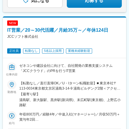
気になる
応募する
NEW
IT営業／20～30代活躍／月給35万～／年休124日
JCCソフト株式会社
正社員
転勤なし
5名以上採用
業種未経験歓迎
ゼネコンや建設会社に向けて、自社開発の業務支援システム
「JCCクラウド」のPRを行うIT営業
仕事内容
【転勤なし／直行直帰OK／U・Iターン転職歓迎】■ 東京本社〒
113-0034東京都文京区湯島3-14-9 湯島ビルヂング2階＜アクセス
勤務地
＞JR「御徒町駅」南口から徒歩8分東京メトロ「湯島駅」から徒
【最寄り駅】
歩2分■ 大阪事業所〒532-0004大阪府大阪市淀川区西宮原1-8-6 ス
湯島駅、新大阪駅、黒井駅(新潟県)、末広町駅(東京都)、上野広小
ターハイツ西宮原602＜アクセス＞JR・大阪メトロ「新大阪駅」
路駅
から徒歩5分■ 本社〒942-0013新潟県上越市黒井2598番地30＜ア
クセス＞JR「黒井駅」から徒歩15分JR「直江津駅」から車で10
年収800万円／経験4年／中途入社(マネージャー)／月収50万円＋
分※勤務地は希望を考慮します。※受動喫煙対策：屋内全面禁煙
賞与年2回
給与
年収650万円／経験3年／中途入社(メンバー)／月収40万円＋賞与