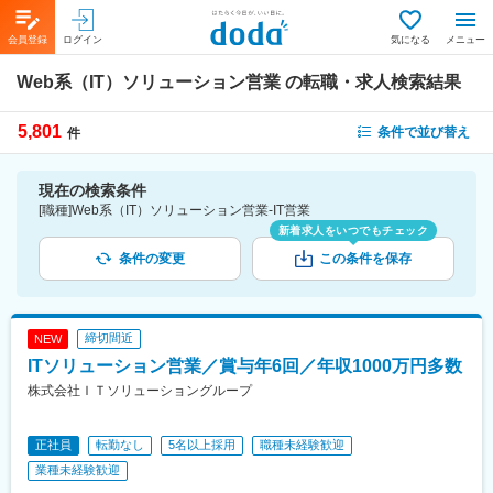
会員登録
ログイン
気になる
メニュー
Web系（IT）ソリューション営業
の転職・求人検索結果
5,801
条件で並び替え
件
現在の検索条件
[職種]Web系（IT）ソリューション営業-IT営業
新着求人をいつでもチェック
条件の変更
この条件を保存
締切間近
NEW
ITソリューション営業／賞与年6回／年収1000万円多数
株式会社ＩＴソリューショングループ
正社員
転勤なし
5名以上採用
職種未経験歓迎
業種未経験歓迎