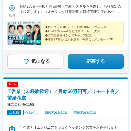
はリモートワークを活用しています。
月給26万円～40万円※経験・年齢・スキルを考慮し、当社規定の
上決定します。＜オープンな評価制度＞目標管理制度があり、目
給与
標の達成度が賞与に反映される仕組みとなっています。部門目標
には、メンバーと助け合いながら達成に向けて取り組んでいきま
す。目標設定は上司との面談ですり合わせ、評価のフィードバッ
◆取引先は150社以上！創業30年以上の安定感
◆IntelやMicrosoftなど大手メーカーと取引
クもマンツーマンで行い、やるべきことが明確になり前向きに仕
◆営業経験を活かしてキャリア拡大
事に取り組める環境を作っています。
◆年休123日／土日祝休み／転勤なし／リモートOK
気になる
応募する
NEW
IT営業（未経験歓迎）／月給50万円可／リモート有／
前給考慮
株式会社NextBits
正社員
転勤なし
職種未経験歓迎
業種未経験歓迎
＼企業とITエンジニアをつなぐマッチング営業をお任せします／