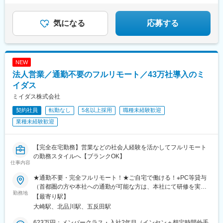
＃オシャレなオフィスで働く ＃転勤なし
気になる
応募する
NEW
法人営業／通勤不要のフルリモート／43万社導入のミ
イダス
ミイダス株式会社
契約社員
転勤なし
5名以上採用
職種未経験歓迎
業種未経験歓迎
【完全在宅勤務】営業などの社会人経験を活かしてフルリモート
の勤務スタイルへ【ブランクOK】
仕事内容
★通勤不要・完全フルリモート！★ご自宅で働ける！※PC等貸与
（首都圏の方や本社への通勤が可能な方は、本社にて研修を実施
勤務地
後に在宅勤務となります）………………………………………【本
【最寄り駅】
社】東京都品川区北品川5-1-18 住友不動産大崎ツインビル東館
大崎駅、北品川駅、五反田駅
17・18F＜アクセス＞■JR山手線・埼京線・湘南新宿ライン・り
んかい線 「大崎駅」新東口より徒歩8分■東急池上線 「五反田駅」
623万円：メンバークラス・入社2年目（インセン＋想定時間外手