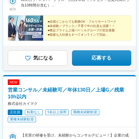
東急五反田駅出口より徒歩9分 ■JR山手線 「五反田駅」より徒歩
当10時間分含む）
給与
10分※受動喫煙対策の取り組み：オフィス内禁煙
423万円：メンバークラス・入社1年目（インセン＋想定時間外手
当10時間分含む）
■全国どこからでも勤務OK・フルリモートワーク
■未経験／ブランク／子育て中の社員も活躍！！
■東証プライム上場パーソルグループの安定基盤
■面接も入社後もすべてオンラインで完結
■年休123日／残業時間 月20時間未満
気になる
応募する
NEW
営業コンサル／未経験可／年休130日／上場G／残業
10h以内
株式会社カイマク
正社員
転勤なし
5名以上採用
職種未経験歓迎
業種未経験歓迎
【充実の研修を受け、未経験からコンサルデビュー！】企業の成