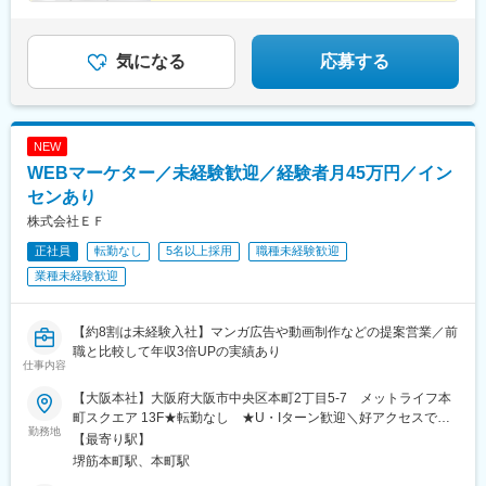
★年休120日&残業月11h
評価する仕組みです。
★賞与実績年3回
気になる
応募する
NEW
WEBマーケター／未経験歓迎／経験者月45万円／イン
センあり
株式会社ＥＦ
正社員
転勤なし
5名以上採用
職種未経験歓迎
業種未経験歓迎
【約8割は未経験入社】マンガ広告や動画制作などの提案営業／前
職と比較して年収3倍UPの実績あり
仕事内容
【大阪本社】大阪府大阪市中央区本町2丁目5-7 メットライフ本
町スクエア 13F★転勤なし ★U・Iターン歓迎＼好アクセスで通
勤務地
勤しやすい！／Osaka Metro 御堂筋線「本町駅」より徒歩5分各線
【最寄り駅】
「堺筋本町駅」より徒歩5分
堺筋本町駅、本町駅