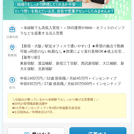
＜未経験でも高収入実現！＞SNS運用やWeb・オフィスのインフ
ラなどを提案する法人営業
仕事内容
【新宿・大阪／駅近オフィスで通いやすい】★希望の拠点で勤務
可能 ※同意のない転勤なし★部署により直行直帰OK★借上社宅／
勤務地
U・Iターン支援あり！★受動喫煙対策：執務スペース全面禁煙
【最寄り駅】
（喫煙専用室あり）＝＝＝■新宿／東京都新宿区 ※首都圏ではま
東新宿駅、渡辺橋駅、新宿三丁目駅、西武新宿駅、大江橋駅、新
ず新宿営業所での勤務となります＜アクセス＞・東新宿駅より徒
大久保駅、北新地駅
歩1分・新宿三丁目駅より徒歩8分・新宿駅より徒歩11分・西武新
宿駅より徒歩10分■関西／大阪市北区＜アクセス＞・渡辺橋駅よ
年収1400万円／32歳 部長職／月給45万円＋インセンティブ
り徒歩3分・西梅田駅より徒歩5分・大阪駅より徒歩10分・東梅田
年収630万円／27歳 係長職／月給30万500円＋インセンティブ
給与
駅より徒歩11分・梅田駅より徒歩12分■名古屋営業所／愛知県名
古屋市＜アクセス＞・名古屋駅より徒歩4分・近鉄名古屋駅より徒
＼仕組みが整っているから未経験でもしっかり稼げる営業職！／
歩8分※名古屋営業所をご希望の場合は要普通自動車免許（AT限定
■20代の管理職多数活躍中
可）必須配属部署によっては、株式会社ビジョンライズへ在籍出
■2カ月毎インセンティブ＋年4回の利益配当金支給
向となります。勤務地は新宿・大阪と同フロアとなり、待遇・諸
■土日祝休み／年間休日127日
条件に変更はございません。出向によるデメリットは一切ありま
■20代成長環境ランキング上位（出典：openwork 21年10月5日時点）
せん。扱う商材や事業管理上の区分によるものです。