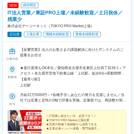
締切間近
NEW
IT法人営業／東証PRO上場／未経験歓迎／土日祝休／
残業少
株式会社デージーネット（TOKYO PRO Market上場）
正社員
上場企業
職種未経験歓迎
業種未経験歓迎
【反響営業】法人のお客さまの課題解決に向けたITシステムのご
提案をお任せ
仕事内容
★直行直帰もOK本社／愛知県名古屋市名東区上社四丁目39-1＜ア
クセス＞名古屋市営地下鉄東山線「上社駅」徒歩8分※受動喫煙対
勤務地
策：屋内禁煙
【最寄り駅】
上社駅
月給22万5000円～+各種手当＼あなたの努力を見逃しません／当
社では定量と定性の2軸で評価を実施。定量面では、商談数や契約
給与
金額といった具体的な数値目標の達成度を評価します。定性面で
は、成果に至るプロセスや仕事への向き合い方を見ます。具体的
には、「自己管理ができているか」「勤務態度はどうか」「周り
＼IT営業に就きたい方、必見です！／
★TOKYO PRO Market上場企業
に目を向けて仕事ができているか」といったマネジメント観点な
★充実の研修で未経験から成長できる
ど、複数の評価項目を設けて点数化しています。目標数字の達成
★文系出身メンバー多数・専門知識不要
はもちろん、日々の誠実な取り組みやチームへの貢献度も正当に
★平均年齢31.3歳。若手活躍中