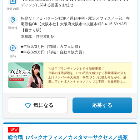
ディングに関する提案をお任せ
仕事内容
転勤なし／U・Iターン歓迎／通勤便利・駅近オフィス／一部、在
宅勤務OK【大阪本社】大阪府大阪市中央区本町3-4-16 SYNASIA
勤務地
本町ビル11階＜アクセス＞Osaka Metro「本町駅」より徒歩3分
【最寄り駅】
【受動喫煙対策】あり
本町駅、堺筋本町駅
■年収673万円（前職：カフェ店員）
■年収829万円（前職：自動車販売員）
給与
＼採用ブランディングを担う新規事業／
企業の採用課題を、SNS広告で解決する新規事業の立ち
上げメンバーを大募集！事業づくりに携わりながら、成
果に応じた収入とキャリアアップを実現！営業経験を活
かし、市場価値の高いスキルを身につけ、ともに成長し
ませんか？
気になる
応募する
NEW
総合職（バックオフィス／カスタマーサクセス／提案