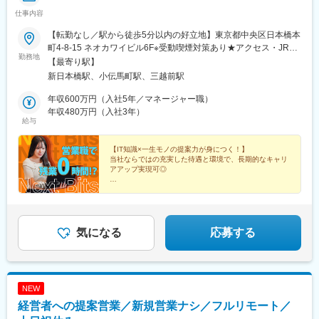
仕事内容
【転勤なし／駅から徒歩5分以内の好立地】東京都中央区日本橋本
町4-8-15 ネオカワイビル6F※受動喫煙対策あり★アクセス・JR総
勤務地
武快速線 新日本橋駅 徒歩1分・東京メトロ銀座・半蔵門線 三越
【最寄り駅】
前駅 徒歩4分・東京メトロ日比谷線 小伝馬町駅（4番出口） 徒
新日本橋駅、小伝馬町駅、三越前駅
歩4分・JR線 神田駅 徒歩8分★リモートワークについて社員一人
ひとりのライフスタイルに合わせて、リモートワークの相談が可
年収600万円（入社5年／マネージャー職）
能です。状況に応じて柔軟に相談できる社内体制を整えており、
年収480万円（入社3年）
給与
無理なく働き続けられる環境です。
【IT知識×一生モノの提案力が身につく！】
当社ならではの充実した待遇と環境で、長期的なキャリ
アアップ実現可◎
＃残業ほぼなし！
＃年休126日
＃社員旅行・忘年会など社内交流も充実
＃グループ会社と連携した幅広い事業展開
#在宅勤務相談可
気になる
応募する
NEW
経営者への提案営業／新規営業ナシ／フルリモート／