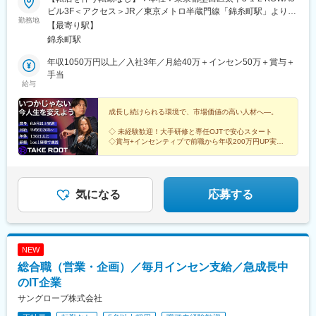
ビル3F＜アクセス＞JR／東京メトロ半蔵門線「錦糸町駅」より徒
勤務地
歩4分【実はアクセス便利！】渋谷駅から30分程度、新宿から20
【最寄り駅】
分、東京駅から8分と、かなりアクセス抜群！な錦糸町駅。通勤に
錦糸町駅
も、仕事終わりに友達と遊ぶのにも便利です！※受動喫煙対策：あ
り※その他勤務地：埼玉県／千葉県／神奈川県等、本社に通える方
年収1050万円以上／入社3年／月給40万＋インセン50万＋賞与＋
も大歓迎です！
手当
給与
成長し続けられる環境で、市場価値の高い人材へ―。
◇ 未経験歓迎！大手研修と専任OJTで安心スタート
◇賞与+インセンティブで前職から年収200万円UP実績
◇年休１３６日以上＆月残業５h以下
◇２０代～３０代のメンバーが活躍中
◇定着率９５％以上
気になる
応募する
NEW
総合職（営業・企画）／毎月インセン支給／急成長中
のIT企業
サングローブ株式会社