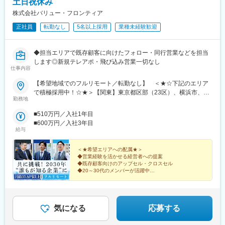
土日祝休み
株式会社バリュー・フロンティア
正社員
転勤なし
5名以上採用
業種未経験歓迎
◆担当エリアで既存顧客に向けたフォロー・同行営業などを担当
します◎新規テレアポ・飛び込み営業一切なし
仕事内容
【希望地域でのフルリモート／転勤なし】 ＜★☆下記のエリア
で積極採用中！☆★＞【関東】東京都区部（23区）、横浜市、川
勤務地
崎市、さいたま市、相模原市、千葉市【中部】名古屋市、浜松
市、新潟市【北海道・東北】札幌市、仙台市【中国・九州】広島
■510万円／入社1年目
市、岡山市、福岡市、北九州市、熊本市◎上記のエリアに通える
■600万円／入社3年目
方は大歓迎です！＝＝＝日本全国希望エリアへの配属です。テレ
給与
ワークでの業務＋対面商談（直行直帰）が基本となります。商談
はオンラインで実施するケースもございます。必要な際はカーシ
＜★希望エリアへの配属★＞
ェアサービス（タイムズカー）も利用いただけます。※業務に必要
◆営業経験を活かせる経営者への提案
◆既存顧客向けのアップセル・クロスセル
な機材などは会社が支給します※居住地以外での勤務をご希望の方
◆20～30代のメンバーが活躍中
は選考時にご相談ください＝＝＝■配属エリアによっては大阪の本
◆在宅＋商談のハイブリッド勤務
社で研修や業務を行う場合もあります。※月に1回本社での社内会
◆月給35万円＋インセンティブを支給
議を実施【本社】：大阪府大阪市東淀川区東中島2-9-15 日大和生
◎事業拡大に向けた全国での増員募集！
ビル9階＜アクセス＞・大阪メトロ御堂筋線「西中島南方」駅から
気になる
応募する
徒歩10分・各線「新大阪」駅から徒歩14分