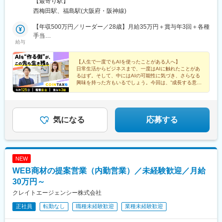
線「北新地駅」より徒歩5分・JR線「大阪駅」より徒歩9分・阪急
【最寄り駅】
線「大阪梅田駅」より徒歩15分・地下鉄御堂筋線「梅田駅」より
西梅田駅、福島駅(大阪府・阪神線)
徒歩10分【受動喫煙体制】敷地内禁煙
【年収500万円／リーダー／28歳】月給35万円＋賞与年3回＋各種
手当
給与
【年収600万円／管理職／33歳】月給40万円＋賞与年3回＋各種手
当
【人生で一度でもAIを使ったことがある人へ】
日常生活からビジネスまで、一度はAIに触れたことがあ
るはず。そして、中にはAIの可能性に気づき、さらなる
興味を持った方もいるでしょう。今回は、”成長する意
思”があれば、AI未経験の方も歓迎です。
気になる
応募する
NEW
WEB商材の提案営業（内勤営業）／未経験歓迎／月給
30万円～
クレイトエージェンシー株式会社
正社員
転勤なし
職種未経験歓迎
業種未経験歓迎