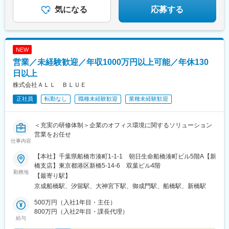
気になる
応募する
NEW
営業／未経験歓迎／年収1000万円以上可能／年休130
日以上
株式会社ＡＬＬ ＢＬＵＥ
正社員
転勤なし
職種未経験歓迎
業種未経験歓迎
＜充実の研修体制＞企業のオフィス環境に関するソリューション
営業をお任せ
仕事内容
【本社】千葉県船橋市湊町1-1-1 朝日生命船橋湊町ビル5階A【新
橋支店】東京都港区新橋5-14-6 双葉ビル4階
勤務地
【最寄り駅】
京成船橋駅、汐留駅、大神宮下駅、御成門駅、船橋駅、新橋駅
500万円（入社1年目・主任）
800万円（入社2年目・課長代理）
給与