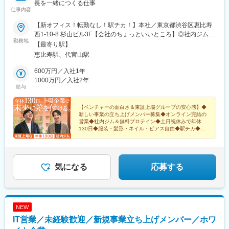
長を一緒につくる仕事
仕事内容
【新オフィス！転勤なし！駅チカ！】本社／東京都渋谷区恵比寿
西1-10-8 杉山ビル3F【会社のちょっといいところ】◎社内ジム・
勤務地
無料プロテイン（もうすぐ完成）◎集中したいときにこもれる個
【最寄り駅】
室ブース◎レンジ・冷蔵庫完備◎近くにコンビニ・飲食店・銀
恵比寿駅、代官山駅
行・商業施設◎全部門と交流がしやすいワンフロア
600万円／入社1年
1000万円／入社2年
給与
【ベンチャーの面白さ＆東証上場グループの安心感】◆
新しい事業の立ち上げメンバー募集◆オンライン完結の
営業◆社内ジム＆無料プロテイン◆土日祝休みで年休
130日◆服装・髪形・ネイル・ピアス自由◆駅チカ◆転
勤なし◆有料級のすごい研修◆売上が毎年上昇
気になる
応募する
NEW
IT営業／未経験歓迎／新規事業立ち上げメンバー／ホワ