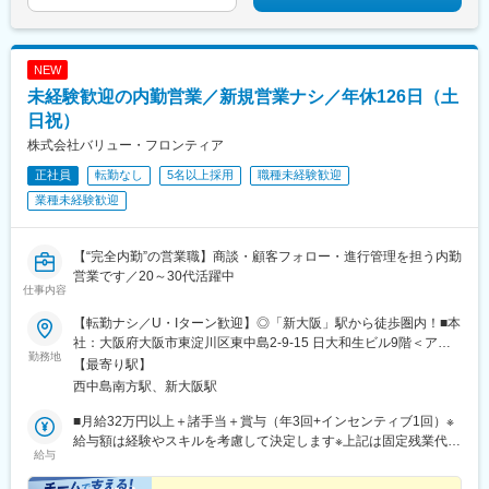
NEW
未経験歓迎の内勤営業／新規営業ナシ／年休126日（土
日祝）
株式会社バリュー・フロンティア
正社員
転勤なし
5名以上採用
職種未経験歓迎
業種未経験歓迎
【“完全内勤”の営業職】商談・顧客フォロー・進行管理を担う内勤
営業です／20～30代活躍中
仕事内容
【転勤ナシ／U・Iターン歓迎】◎「新大阪」駅から徒歩圏内！■本
社：大阪府大阪市東淀川区東中島2-9-15 日大和生ビル9階＜アク
勤務地
セス＞・大阪メトロ御堂筋線「西中島南方」駅から徒歩10分・各
【最寄り駅】
線「新大阪」駅から徒歩14分
西中島南方駅、新大阪駅
■月給32万円以上＋諸手当＋賞与（年3回+インセンティブ1回）※
給与額は経験やスキルを考慮して決定します※上記は固定残業代
給与
（30時間分／6万1000円以上）を含んだ金額です。超過分は別途
支給します。＜★インセンティブも支給！★＞担当案件の売上成