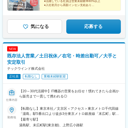
●活躍している社員は営業未経験率80%以上
●入社初月から高額インセン支給あり
●残業月10H以下・土日祝休み・年休125日以上
●男女比5：5・平均年齢29.6歳
気になる
応募する
NEW
既存法人営業／土日祝休／在宅・時差出勤可／大手と
安定取引
テックウインド株式会社
正社員
転勤なし
業種未経験歓迎
【20～30代活躍中】IT機器の営業をお任せ！慣れてきたら企画か
ら販売まで一貫して携われる◎
仕事内容
【転勤なし】東京本社／文京区＜アクセス＞東京メトロ千代田線
「湯島」駅5番出口より徒歩3分東京メトロ銀座線「末広町」駅4
勤務地
番出口より徒歩6分＜在宅勤務もOK！＞在宅勤務と出社の両方を
【最寄り駅】
あわせたハイブリッド型を取り入れています。多くの社員が週2回
湯島駅、末広町駅(東京都)、上野広小路駅