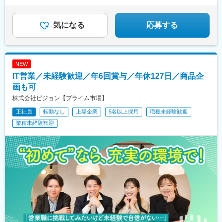
★月給４０万円～
☆毎月インセン支給＆毎月昇級
★転勤なし＆土日祝休み
☆スタートアップメンバー募集！
気になる
応募する
NEW
IT営業／未経験歓迎／年6回賞与／年休127日／商品企
画も可
株式会社ビジョン【プライム市場】
正社員
転勤なし
上場企業
5名以上採用
職種未経験歓迎
業種未経験歓迎