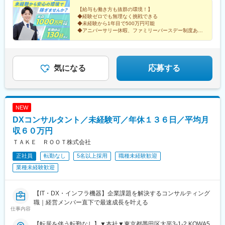
【給与も働き方も抜群の環境！】
◆経験ゼロでも無理なく挑戦できる
◆未経験から1年目で500万円可能
◆アニバーサリー休暇、ファミリーバースデー制度あり
◆完全週休2日制（土日祝）＆残業月平均19時間程度
気になる
応募する
NEW
DXコンサルタント／未経験可／年休１３６日／平均月
収６０万円
ＴＡＫＥ ＲＯＯＴ株式会社
正社員
転勤なし
5名以上採用
職種未経験歓迎
業種未経験歓迎
【IT・DX・インフラ機器】企業課題を解決するコンサルティング
職｜経営メンバー直下で最速成長を叶える
仕事内容
【転居を伴う転勤なし】▼本社▼東京都墨田区太平3-1-2 KOWA5