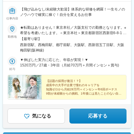
【飛び込みなし/未経験大歓迎】体系的な研修を網羅！一生モノの
ノウハウで確実に稼ぐ！自分を変えるお仕事
仕事内容
★転勤はありません！東京本社／大阪支社での勤務となります。※
希望を考慮いたします。＜東京本社＞東京都新宿区西新宿6-8-1 住
勤務地
友不動産新宿オークタワー21F＜大阪支社＞大阪府大阪市北区梅
【最寄り駅】
田3丁目2-2 JPタワー大阪
西新宿駅、西梅田駅、都庁前駅、大阪駅、西新宿五丁目駅、大阪
梅田駅(阪神線)
▼伸ばした実力に応じた、年収が実現！▼
1520万円／27歳・3年目（月給70万円＋月間インセン＋賞与)
給与
【話題の採用が復活！？】
成長中の大手IT企業で憧れのキャリアを
知識ゼロから月給28万円＋インセン＋年6回ボーナス
9割が未経験からの挑戦、1年後には見たことのない自分
へ。
『挑戦するからこそ未来が変わる。』...一歩を踏み出し
ませんか？
気になる
応募する