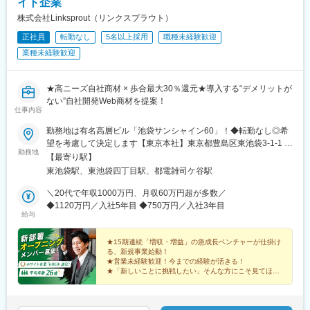
イト企業
株式会社Linksprout（リンクスプラウト）
正社員
転勤なし
5名以上採用
職種未経験歓迎
業種未経験歓迎
★高ニーズ自社商材 × 歩合最大30％還元★導入する“デメリットが
ない”自社開発Web商材を提案！
仕事内容
勤務地は有名高層ビル「池袋サンシャイン60」！◆転勤なし◎希
望を考慮して決定します【東京本社】東京都豊島区東池袋3-1-1 サ
勤務地
ンシャイン60 11F・各線「池袋駅」より徒歩7分・東京メトロ有楽
【最寄り駅】
町線「東池袋駅」より徒歩3分★地上240mの有名“超高層ビル”が
東池袋駅、東池袋四丁目駅、都電雑司ケ谷駅
オフィス！＃受動喫煙防止対策：屋内禁煙
＼20代で年収1000万円、月収60万円超が多数／
◆1120万円／入社5年目 ◆750万円／入社3年目
給与
★15期連続「増収・増益」の急成長ベンチャーが仕掛け
る、新規事業始動！
★営業未経験歓迎！今までの経験が活きる！
★「新しいことに挑戦したい」そんな方にこそ見てほし
い！
★充実した研修あり／ホワイト企業GOLD認定
新しい景色を、一緒に見に行こう！