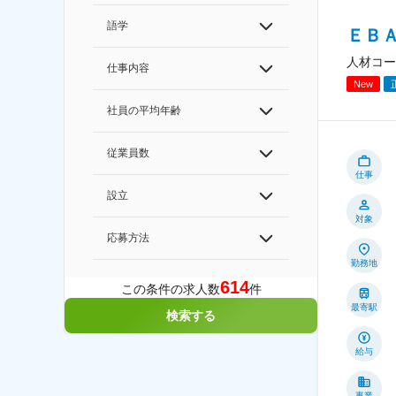
語学
ＥＢ
人材コー
仕事内容
New
社員の平均年齢
従業員数
仕事
設立
対象
応募方法
勤務地
614
この条件の求人数
件
最寄駅
検索する
給与
事業