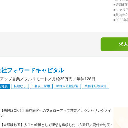
■週3日
■キャリ
■賞与年
■202
求人
会社フォワードキャピタル
アップ営業／フルリモート／月給35万円／年休128日
転勤なし
5名以上採用
職種未経験歓迎
業種未経験歓迎
正社員
【未経験OK！】既存顧客へのフォローアップ営業／カウンセリングメイ
ン
【未経験歓迎】人生の転機として理想を追求したい方歓迎／貸付金制度・