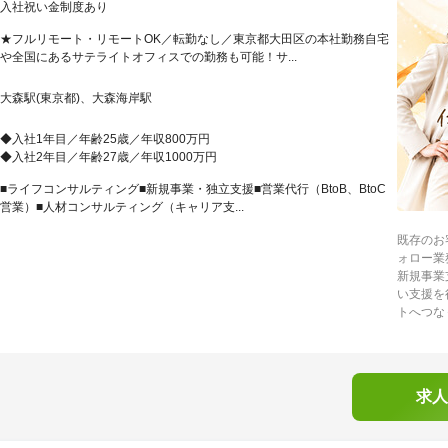
入社祝い金制度あり
★フルリモート・リモートOK／転勤なし／東京都大田区の本社勤務自宅
や全国にあるサテライトオフィスでの勤務も可能！サ...
大森駅(東京都)、大森海岸駅
◆入社1年目／年齢25歳／年収800万円
◆入社2年目／年齢27歳／年収1000万円
■ライフコンサルティング■新規事業・独立支援■営業代行（BtoB、BtoC
営業）■人材コンサルティング（キャリア支...
既存のお
ォロー業
新規事業
い支援を
トへつな
求人