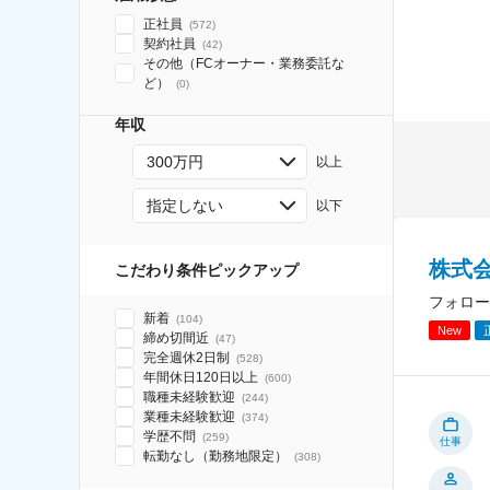
正社員
(
572
)
契約社員
(
42
)
その他（FCオーナー・業務委託な
ど）
(
0
)
年収
300万円
以上
指定しない
以下
株式
こだわり条件ピックアップ
フォロー
新着
(
104
)
New
締め切間近
(
47
)
完全週休2日制
(
528
)
年間休日120日以上
(
600
)
職種未経験歓迎
(
244
)
業種未経験歓迎
(
374
)
学歴不問
(
259
)
仕事
転勤なし（勤務地限定）
(
308
)