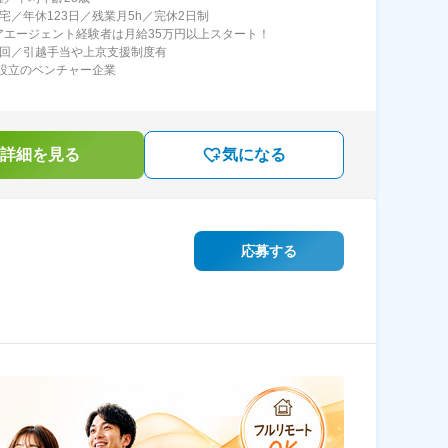
在宅／年休123日／残業月5h／完休2日制
アエージェント経験者は月給35万円以上スタート！
2回／引越手当や上京支援制度有
2年設立のベンチャー企業
詳細を見る
気になる
応募する