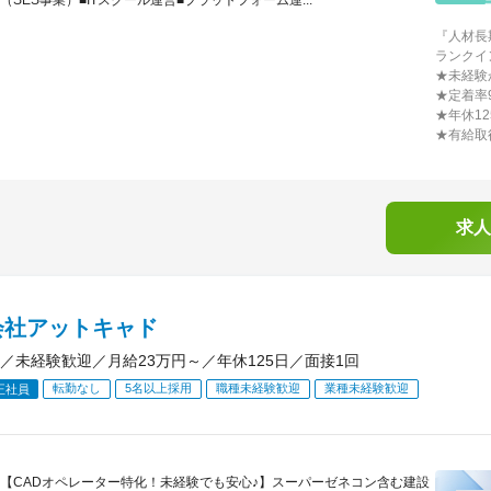
（SES事業）■ITスクール運営■プラットフォーム運...
『人材長
ランクイ
★未経験
★定着率
★年休12
★有給取
求人
会社アットキャド
／未経験歓迎／月給23万円～／年休125日／面接1回
転勤なし
5名以上採用
職種未経験歓迎
業種未経験歓迎
正社員
【CADオペレーター特化！未経験でも安心♪】スーパーゼネコン含む建設