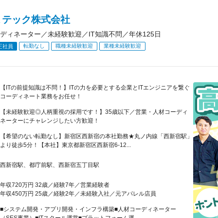
Ａテック株式会社
ディネーター／未経験歓迎／IT知識不問／年休125日
転勤なし
職種未経験歓迎
業種未経験歓迎
正社員
【ITの前提知識は不問！】ITの力を必要とする企業とITエンジニアを繋ぐ
コーディネート業務をお任せ！
【未経験歓迎◎人柄重視の採用です！】35歳以下／営業・人材コーディ
ネーターにチャレンジしたい方歓迎！
【希望のない転勤なし】新宿区西新宿の本社勤務★丸ノ内線「西新宿駅」
より徒歩5分！【本社】東京都新宿区西新宿6-12...
西新宿駅、都庁前駅、西新宿五丁目駅
年収720万円 32歳／経験7年／営業経験者
年収450万円 25歳／経験2年／未経験入社／元アパレル店員
■システム開発・アプリ開発・インフラ構築■人材コーディネーター