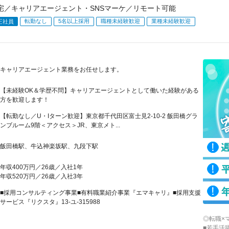
宅／キャリアエージェント・SNSマーケ／リモート可能
転勤なし
5名以上採用
職種未経験歓迎
業種未経験歓迎
正社員
キャリアエージェント業務をお任せします。
【未経験OK＆学歴不問】キャリアエージェントとして働いた経験がある
方を歓迎します！
【転勤なし／U・Iターン歓迎】東京都千代田区富士見2-10-2 飯田橋グラ
ンブルーム9階＜アクセス＞JR、東京メト...
飯田橋駅、牛込神楽坂駅、九段下駅
年収400万円／26歳／入社1年
年収520万円／26歳／入社3年
■採用コンサルティング事業■有料職業紹介事業『エマキャリ』■採用支援
サービス『リクスタ』13-ユ-315988
◎転職×
■若手活