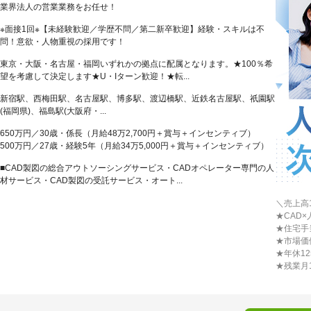
業界法人の営業業務をお任せ！
※面接1回※【未経験歓迎／学歴不問／第二新卒歓迎】経験・スキルは不
問！意欲・人物重視の採用です！
東京・大阪・名古屋・福岡いずれかの拠点に配属となります。★100％希
望を考慮して決定します★U・Iターン歓迎！★転...
新宿駅、西梅田駅、名古屋駅、博多駅、渡辺橋駅、近鉄名古屋駅、祇園駅
(福岡県)、福島駅(大阪府・...
650万円／30歳・係長（月給48万2,700円＋賞与＋インセンティブ）
500万円／27歳・経験5年（月給34万5,000円＋賞与＋インセンティブ）
■CAD製図の総合アウトソーシングサービス・CADオペレーター専門の人
材サービス・CAD製図の受託サービス・オート...
＼売上高
★CAD
★住宅手
★市場価
★年休1
★残業月