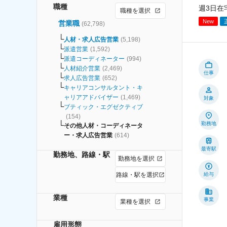
職種
週3日在
職種を選択
New
営業職
(
62,798
)
人材・求人広告営業
(
5,198
)
派遣営業
(
1,592
)
派遣コーディネーター
(
994
)
人材紹介営業
(
2,469
)
仕事
求人広告営業
(
652
)
キャリアコンサルタント・キ
ャリアアドバイザー
(
1,469
)
対象
ブティック・エグゼクティブ
(
154
)
勤務地
その他人材・コーディネータ
ー・求人広告営業
(
614
)
最寄駅
勤務地、路線・駅
勤務地を選択
路線・駅を選択
給与
業種
事業
業種を選択
雇用形態