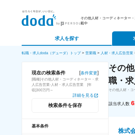
その他人材・コーディネーター・
載中
求人を探す
詳細条件から探す
エージェ
転職・求人doda（デューダ）トップ
営業職
人材・求人広告営業
その他
新着求人から探す
スカウト
[
]
現在の検索条件
条件変更
職・求
[職種]その他人材・コーディネーター・求
求人特集から探す
パートナ
人広告営業-人材・求人広告営業 [年
その他人材・コ
収]300万円～
詳細を見る
6
該当求人数
検索条件を保存
基本条件
株式