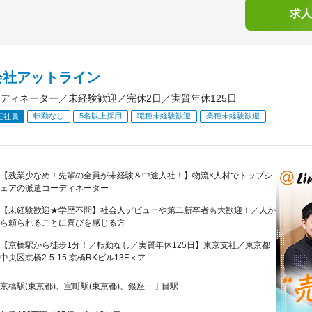
求人
会社アットライン
ディネーター／未経験歓迎／完休2日／実質年休125日
転勤なし
5名以上採用
職種未経験歓迎
業種未経験歓迎
正社員
【残業少なめ！先輩の全員が未経験＆中途入社！】物流×人材でトップシ
ェアの派遣コーディネーター
【未経験歓迎★学歴不問】社会人デビューや第二新卒者も大歓迎！／人か
ら頼られることに喜びを感じる方
【京橋駅から徒歩1分！／転勤なし／実質年休125日】東京支社／東京都
中央区京橋2-5-15 京橋RKビル13F＜ア...
京橋駅(東京都)、宝町駅(東京都)、銀座一丁目駅