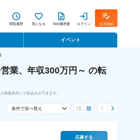
閲覧履歴
気になる
Web履歴書
ログイン
会員登録
イベント
転職イベント・転職セミナー
報
業、年収300万円～ の転
転職フェア
転職セミナー動画
求人検索条件にて絞込みができます。
条件で並べ替え
応募する