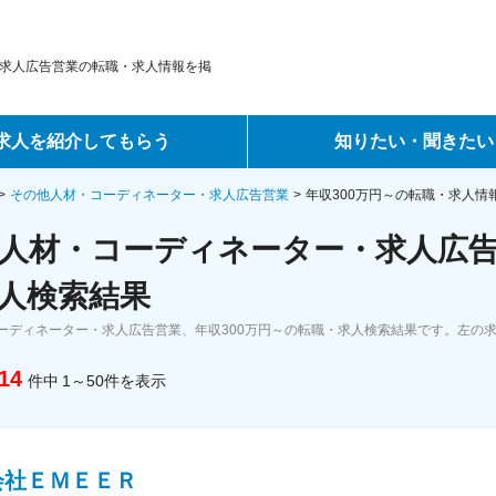
求人広告営業の転職・求人情報を掲
求人を紹介してもらう
知りたい・聞きたい
ントサービス
転職ノウハウ
その他人材・コーディネーター・求人広告営業
年収300万円～の転職・求人情
人材・コーディネーター・求人広告営
サービス
データで見る転職
人検索結果
ーエージェントサービス
コラム・インタビュー
ーディネーター・求人広告営業、年収300万円～の転職・求人検索結果です。左の
転職Q&A
14
件中
1～50
件
を表示
会社ＥＭＥＥＲ