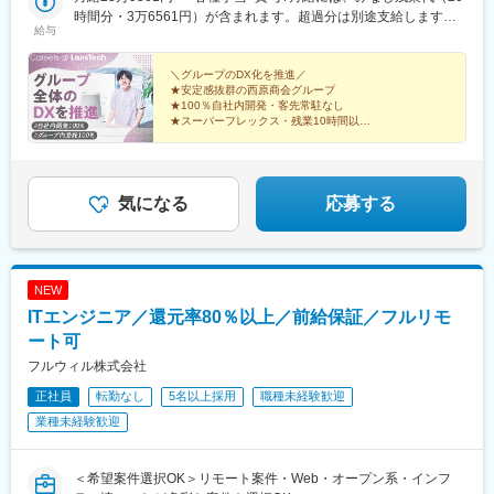
時間分・3万6561円）が含まれます。超過分は別途支給します。
給与
【一律手当】◆地域手当：５万円◆通勤手当：最大4万円
＼グループのDX化を推進／
★安定感抜群の西原商会グループ
★100％自社内開発・客先常駐なし
★スーパーフレックス・残業10時間以下
★AIを開発やテストに積極活用
★企画・開発・運用改善まで一貫対応
★年間休日125日以上・土日祝休み
気になる
応募する
NEW
ITエンジニア／還元率80％以上／前給保証／フルリモ
ート可
フルウィル株式会社
正社員
転勤なし
5名以上採用
職種未経験歓迎
業種未経験歓迎
＜希望案件選択OK＞リモート案件・Web・オープン系・インフ