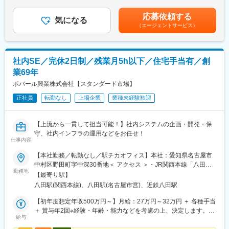
◆フルフレックス・在宅勤務制度あり
応募依頼する
気になる
（エージェントサービス）
社内SE／完休2日制／残業月5h以下／住宅手当有／創
業69年
ポバール興業株式会社【スタンダード市場】
正社員
転勤なし
上場企業
業種未経験歓迎
【上流から一貫して担当可能！】社内システムの企画・開発・保
守、社内インフラの運用などをお任せ！
仕事内容
【本社勤務／転勤なし／駅チカオフィス】本社：愛知県名古屋市
中村区野田町字中深30番地＜ アクセス ＞・JR関西本線「八田」
勤務地
駅南口から徒歩約8分・地下鉄名古屋市営「八田」駅2番出口から
【最寄り駅】
徒歩約9分・近鉄「八田」駅2番出口から徒歩約10分※受動喫煙対
八田駅(関西本線)、八田駅(名古屋市営)、近鉄八田駅
策：オフィス内禁煙
【初年度想定年収500万円～】月給：27万円～32万円 ＋ 各種手当
＋ 賞与年2回※経験・年齢・能力などを考慮の上、決定します。※
給与
残業代は、別途全額支給いたします。