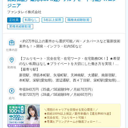
ジニア
ファンタレイ株式会社
正社員
転勤なし
5名以上採用
職種未経験歓迎
業種未経験歓迎
＜約2万件以上の案件から選択可能／AI・メタバースなど最新技術
案件も！＞開発・インフラ・社内SEなど
仕事内容
【フルリモート・完全在宅・在宅ワーク・在宅勤務OK！】★希望
のない転勤はなし★プライベートを大切にした働き方を実現！★
勤務地
東京・大阪・名古屋・北海道・福岡など全国の希望の勤務地で希
【最寄り駅】
望の働き方ができます！★入社後に本人希望で上京や地方への引
新宿駅、堺筋本町駅、矢場町駅、天神南駅、大通駅、南新宿駅、
っ越しした方も複数名いて、その人に合った働き方を実現！
本町駅、栄駅(愛知県)、渡辺通駅、西４丁目駅、栄町駅(愛知県)、
★U・Iターン歓迎★受動喫煙対策：あり（全拠点）【東京本社】
薬院駅、バスセンター前駅
東京都新宿区西新宿1-20-3 西新宿高木ビル8F└各線「新宿」駅よ
年収840万円（35歳／SE経験9年／月給70万円）
り徒歩5分【大阪支社】大阪府大阪市中央区安土町2-3-13 大阪国
年収720万円（28歳／SE経験8年／月給60万円）
給与
際ビルディング31F└各線「堺筋本町」駅より徒歩4分【名古屋支
社】愛知県名古屋市中区栄3-15-33 栄ガスビル13F└各線「栄」駅
より徒歩5分【福岡支社】福岡県福岡市中央区渡辺通5-14-12 南天
＼理想のキャリアを目指せる安心環境！／
★前給100%以上保証／案件単価の【還元率80％超】
神ビル3F└七隈線「天神南」駅より徒歩4分【北海道支社】北海道
★完全在宅、フルリモート可能！
札幌市中央区大通西1丁目14-2 桂和大通ビル50 9F└各線「大通」
★専属ヒアリングチームが徹底フォロー！
駅より徒歩3分
★取引先4000社以上の豊富な案件から選択可！