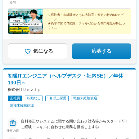
給与
与年3回
＼経験者・未経験者ともに大歓迎！安定の社内SEデビ
ュー／
★約半年間でIT知識・スキルゼロから専門知識が身につ
く！
★既卒・第二新卒・フリーターも大歓迎
★システムやデータベースなど幅広い知識を習得～成長
できる環境有
気になる
応募する
初級ITエンジニア（ヘルプデスク・社内SE）／年休
130日～
株式会社Ｕｎｚｉｐ
正社員
転勤なし
5名以上採用
職種未経験歓迎
業種未経験歓迎
資料修正やシステムに関する問い合わせ対応等からスタート可！
ご経験・スキルに合わせた業務を担当します◎
仕事内容