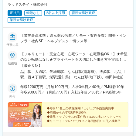
駅、国分寺駅、武蔵小金井駅、昭島駅、東京駅、国立駅、玉川上
駅、新宿駅(東京メトロ)、東池袋駅、不動前駅、住吉駅(東京都)、
ラッドステイト株式会社
水駅、東久留米駅、船橋駅、松戸駅、市川駅、柏駅、五井駅、千
六本木一丁目駅、布田駅、稲荷町駅(東京都)、立川北駅、三越前
正社員
転勤なし
5名以上採用
職種未経験歓迎
葉駅、流山おおたかの森駅、八千代台駅、習志野駅、浦安駅(千葉
駅、二重橋前駅、桜街道駅、京成船橋駅、京成千葉駅、北習志野
県)、愛宕駅(千葉県)、木更津駅、成田駅、我孫子駅、鎌ケ谷駅、
業種未経験歓迎
駅、野田市駅、京成成田駅、仲ノ町駅、逸見駅、新高島駅、京急
印西牧の原駅、四街道駅、銚子駅、藤沢駅、横須賀駅、横浜駅、
川崎駅、北茅ケ崎駅、和田塚駅、入谷駅(神奈川県)、逗子・葉山
相模原駅、川崎駅、平塚駅、茅ケ崎駅、大和駅(神奈川県)、本厚木
駅、西松本駅、岩村田駅、南豊科駅、上大月駅、志貴野中学校前
駅、小田原駅、鎌倉駅、秦野駅、座間駅、伊勢原駅、逗子駅、三
【業界最高水準：還元率80％超／リモート案件多数】開発・イン
駅、新魚津駅、北鉄金沢駅、福井駅、新浜松駅、新静岡駅、新豊
崎口駅、長野駅、松本駅、上田駅、佐久平駅、飯田駅(長野県)、豊
フラ・社内SE・ヘルプデスク・情シス等
橋駅、近鉄名古屋駅、尾張一宮駅、名鉄岐阜駅、名電各務原駅、
仕事内容
科駅、中野松川駅、飯山駅、須坂駅、広丘駅、甲府駅、竜王駅、
新可児駅、ＪＲ河内永和駅、大阪梅田駅(阪急線)、九条駅(京都
石和温泉駅、富士山駅、山梨市駅、都留市駅、韮崎駅、大月駅、
府)、田中口駅、山陽姫路駅、西宮駅、山陽明石駅、ハーバーラン
【フルリモート・完全在宅・在宅ワーク・在宅勤務OK！】★希望
富山駅、越中中川駅、砺波駅、黒部駅、魚津駅、滑川駅、金沢
ド駅、宝塚南口駅、新伊丹駅、芦屋川駅、上栄町駅、新八日市
のない転勤はなし★プライベートを大切にした働き方を実現！★
駅、福井駅(福井県)、敦賀駅、浜松駅、静岡駅、富士駅、沼津駅、
勤務地
駅、倉敷駅、岡山駅前駅、電鉄出雲市駅、高知駅前駅、宮田町
東京・大阪・名古屋・北海道・福岡など全国の希望の勤務地で希
【最寄り駅】
磐田駅、藤枝駅、岡崎駅、豊橋駅、名古屋駅、刈谷市駅、名鉄一
駅、高松築港駅、眉山ロープウェイ山麓駅、西鉄福岡駅、鹿児島
望の働き方ができます！★入社後に本人希望で上京や地方への引
品川駅、大通駅、矢場町駅、なんば駅(南海線)、博多駅、北品川
宮駅、三河安城駅、岐阜駅、各務ケ原駅、多治見駅、可児駅、四
駅前駅、熊本駅前駅、長崎駅前駅、佐世保中央駅、神泉駅、岩本
っ越しした方も複数名いて、その人に合った働き方を実現！
駅、西４丁目駅、栄駅(愛知県)、なんば駅(地下鉄)、櫛田神社前
日市駅、津駅、名張駅、布施駅、豊中駅、吹田駅(東海道本線)、梅
町駅、西早稲田駅、青井駅、高津駅(神奈川県)、大阪難波駅、四ツ
★U・Iターン歓迎★受動喫煙対策：あり（全拠点）【勤務地詳
駅、バスセンター前駅、栄町駅(愛知県)、大国町駅
田駅(地下鉄)、茨木駅、京都駅、宇治駅(奈良線)、亀岡駅、奈良
橋駅、大阪阿部野橋駅、東別院駅、丸の内駅(愛知県)、祇園駅(福
細】■本社：品川駅直結 東京都港区港南2-16-1 品川イーストワ
年収1200万円（月給100万円）入社3年目／40代／PM経験10年
駅、天理駅、和歌山駅、姫路駅、西宮駅(ＪＲ線)、尼崎駅(東海道
岡県)、櫛田神社前駅、京阪山科駅、本八幡駅(都営線)、北１２条
ンタワー7F■札幌：大通駅直結 北海道札幌市中央区大通西1-14-
年収930万円／（月給77万円）入社2年目／30代／PM経験6年
本線)、明石駅、神戸駅(兵庫県)、宝塚駅、伊丹駅(阪急線)、芦屋駅
給与
駅、松風町駅、広瀬通駅、東宿郷駅、東北沢駅、京成関屋駅、新
2 桂和大通ビル50 9F■名古屋：栄駅より徒歩5分 愛知県名古屋市
(東海道本線)、大津駅、草津駅(滋賀県)、彦根駅、八日市駅、倉敷
宿三丁目駅、都電雑司ケ谷駅、麻布十番駅、京成上野駅、立川南
中区栄3-15-33 栄ガスビル13F■大阪：南海なんば駅直結 大阪府
市駅、岡山駅、津山駅、広島駅、福山駅、呉駅、西条駅(広島県)、
駅、茅場町駅、京橋駅(東京都)、東海神駅、栄町駅(千葉県)、汐入
大阪市浪速区難波中2-10-70 なんばパークスタワー19F■福岡：博
◆毎月10名上の積極採用！カジュアル面談実施中
尾道駅、下関駅、山口駅(山口県)、宇部駅、鳥取駅、米子駅、境港
◆前職からの年収UP率100％
駅、高島町駅、電鉄富山駅、広小路駅(富山県)、七ツ屋駅、新福井
多駅より徒歩2分 福岡県福岡市博多区博多駅前3-4-25 アクロス
駅、松江駅、出雲市駅、高知駅、古津賀駅、ＪＲ松山駅前駅、今
◆業界トップクラスの案件数！4,000社のネットワーク
駅、第一通り駅、日吉町駅、駅前駅、名鉄名古屋駅、河内永和
キューブ博多駅前
◆リモート・テレワークOK／年間休日130日／残業平均
治駅、宇和島駅、高松駅(香川県)、丸亀駅、徳島駅、阿南駅、鳴門
駅、大阪梅田駅(阪神線)、東寺駅、阪神国道駅、西新町駅、高速神
月9h
駅、久留米駅、小倉駅(福岡県)、大牟田駅、筑紫駅、天神駅、大分
戸駅、芦屋駅(阪神線)、西川緑道公園駅、猿猴橋町駅、高知橋駅、
【上場企業とスタートアップの良いとこ取り】
駅、別府駅(大分県)、中津駅(大分県)、宮崎駅、延岡駅、都城駅、
大手町駅(愛媛県)、天神南駅、桜島桟橋通駅、二本木口駅、五島町