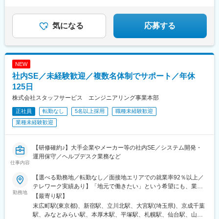
★年間休日130日／平均残業月6h！
気になる
応募する
NEW
社内SE／未経験歓迎／複数名体制でサポート／年休
125日
株式会社スタッフサービス エンジニアリング事業本部
正社員
転勤なし
5名以上採用
職種未経験歓迎
業種未経験歓迎
【研修確約♪】大手企業やメーカー等の社内SE／システム開発・
運用保守／ヘルプデスク業務など
仕事内容
【選べる勤務地／転勤なし／面接地エリアでの就業率92％以上／
テレワーク実績あり】「地元で働きたい」という希望にも、業界
勤務地
トップクラスの取引事業所数約7,000件&プロジェクト数80,000件
【最寄り駅】
の中から検討します。⇒勤務地は北海道・東北・北陸・関東・東
末広町駅(東京都)、新宿駅、立川北駅、大宮駅(埼玉県)、京成千葉
海・関西・中国・四国・九州の各都道府県のプロジェクト先※U・I
駅、みなとみらい駅、本厚木駅、平塚駅、札幌駅、仙台駅、山形