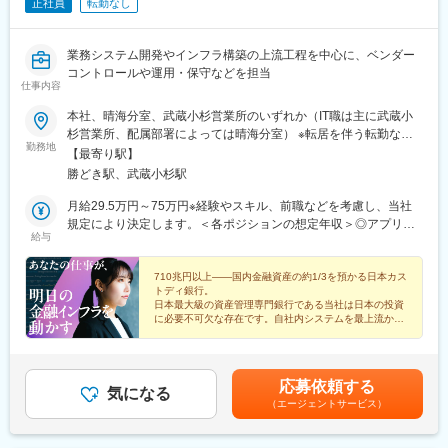
正社員
転勤なし
業務システム開発やインフラ構築の上流工程を中心に、ベンダー
コントロールや運用・保守などを担当
仕事内容
本社、晴海分室、武蔵小杉営業所のいずれか（IT職は主に武蔵小
杉営業所、配属部署によっては晴海分室） ※転居を伴う転勤なし※
勤務地
リモートワークも可能（要相談）＜勤務地＞■本社住所：東京都中
【最寄り駅】
央区晴海1-8-12 晴海アイランド トリトンスクエア オフィスタワ
勝どき駅、武蔵小杉駅
ーZアクセス：都営大江戸線「勝どき駅」より徒歩5分受動喫煙対
策：屋内全面禁煙■晴海分室住所：東京都中央区晴海3-12-1 KDK
月給29.5万円～75万円※経験やスキル、前職などを考慮し、当社
晴海ビルアクセス：都営大江戸線「勝どき駅」より徒歩6分受動喫
規定により決定します。＜各ポジションの想定年収＞◎アプリ、
給与
煙対策：屋内全面禁煙■武蔵小杉事業所住所：神奈川県川崎市中原
インフラ、システム運用・保守└メンバークラス：年収550万円～
区小杉町1-403 武蔵小杉タワープレイスアクセス：JR・東急東横
850万円└リーダー・PMクラス：年収850万円～1,200万円◎ホス
線「武蔵小杉駅」より徒歩3分受動喫煙対策：屋内全面禁煙※変更
ト基盤担当：年収700万円～1,200万円
710兆円以上――国内金融資産の約1/3を預かる日本カス
トディ銀行。
の範囲：会社の定める事業所（リモートワーク含む）
日本最大級の資産管理専門銀行である当社は日本の投資
に必要不可欠な存在です。自社内システムを最上流から
手掛ける社内SEとして「明日の金融インフラ」をつく
る仕事で専門性を高めませんか。
応募依頼する
気になる
（エージェントサービス）