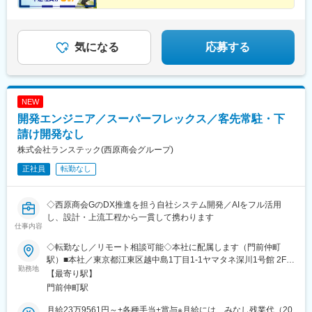
業代は9万4,100円（法定外残業15.38時間分）を含みます。※固定
験・スキルを生かしながら、より大規模で、より上流工
程で活躍することができます。
残業時間を超えた時間外労働分は、別途支給します。
気になる
応募する
NEW
開発エンジニア／スーパーフレックス／客先常駐・下
請け開発なし
株式会社ランステック(西原商会グループ)
正社員
転勤なし
◇西原商会GのDX推進を担う自社システム開発／AIをフル活用
し、設計・上流工程から一貫して携わります
仕事内容
◇転勤なし／リモート相談可能◇本社に配属します（門前仲町
駅）■本社／東京都江東区越中島1丁目1-1ヤマタネ深川1号館 2F└
勤務地
東京メトロ東西線・都営大江戸線「門前仲町駅」より徒歩8分
【最寄り駅】
門前仲町駅
月給23万9561円～+各種手当+賞与※月給には、みなし残業代（20