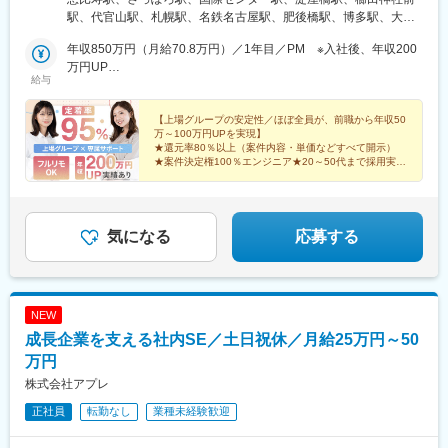
条西4-1-7 MMS札幌駅前ビル1F【名古屋】愛知県名古屋市中村区
駅、代官山駅、札幌駅、名鉄名古屋駅、肥後橋駅、博多駅、大通
名駅5-4-14 花車ビル北館1F【大阪】大阪府大阪市中央区淡路町3-
駅、近鉄名古屋駅、本町駅、祇園駅(福岡県)
5-13 創建御堂筋ビル2F【福岡】福岡県福岡市博多区博多駅前3-
年収850万円（月給70.8万円）／1年目／PM ※入社後、年収200
27-25 第二岡部ビル8F
万円UP
給与
年収750万円 （月給62.5万円）／2年目／SE ※入社後、年収200
万円UP
【上場グループの安定性／ほぼ全員が、前職から年収50
万～100万円UPを実現】
★還元率80％以上（案件内容・単価などすべて開示）
★案件決定権100％エンジニア★20～50代まで採用実績
あり★副業OK
★定着率95％★原則定時退社★5～9連休あり
気になる
応募する
NEW
成長企業を支える社内SE／土日祝休／月給25万円～50
万円
株式会社アプレ
正社員
転勤なし
業種未経験歓迎