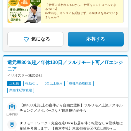
【“仕事に追われる”SEから、“仕事をコントロールでき
る”SEへ】
私生活も、キャリアも妥協せず、市場価値を高めていき
ませんか？
●年間休日120日・土日休み
●GW・年末年始など大型連休あり
●基本定時退社可能
●初年度年収500万円～
気になる
応募する
還元率80％超／年休130日／フルリモート可／ITエンジ
ニア
イリオスター株式会社
正社員
転勤なし
5名以上採用
職種未経験歓迎
業種未経験歓迎
【約4000社以上の案件から自由に選択】フルリモ／上流／スキル
チェンジ／メタバースなど最新技術案件も
仕事内容
★リモートワーク・完全在宅OK★転居を伴う転勤なし★勤務地は
希望を考慮します。【東京本社】東京都渋谷区代官山町8-7