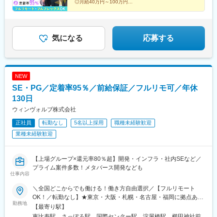
◎月給40万円～100万円
池山王駅、東池袋四丁目駅、西武新宿駅、六本木一丁目駅、日比
道府県すべてで勤務可能です
◎月平均残業8時間
谷駅、西新宿五丁目駅、お台場海浜公園駅、永田町駅、参宮橋
◎フルリモート・フルフレックス案件あり
◎在宅手当や個人の資産形成も支援
駅、芝公園駅、田原町駅(東京都)、浅草橋駅、西大島駅、岩本町
駅、築地市場駅、神奈川駅、京急川崎駅、栄町駅(千葉県)、大阪難
～数字でわかる環境と実績。ここで人生を見据えた選択
気になる
応募する
波駅、東淀川駅、扇町駅(大阪府)、西新町駅、西大路三条駅、東向
を～
日駅、平安通駅、大須観音駅、中洲川端駅、西鉄福岡駅、二本木
口駅、スタジアムシティノース駅、七ツ屋駅、足羽山公園口駅、
横川一丁目駅、袋町駅、バスセンター前駅、片原町駅(香川県)、高
NEW
知橋駅
SE・PG／定着率95％／前給保証／フルリモ可／年休
130日
ウィンヴォルブ株式会社
正社員
転勤なし
5名以上採用
職種未経験歓迎
業種未経験歓迎
【上場グループ×還元率80％超】開発・インフラ・社内SEなど／
プライム案件多数！メタバース開発なども
仕事内容
＼全国どこからでも働ける！働き方自由選択／【フルリモート
OK！／転勤なし】★東京・大阪・札幌・名古屋・福岡に拠点あり
勤務地
※希望を考慮し決定いたします。【本社】東京都渋谷区恵比寿南1-
【最寄り駅】
1-1 ヒューマックス恵比寿ビル8F【札幌】北海道札幌市中央区北4
恵比寿駅、さっぽろ駅、国際センター駅、淀屋橋駅、櫛田神社前