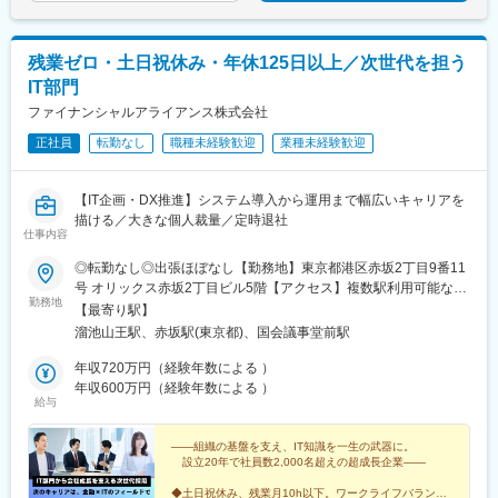
残業ゼロ・土日祝休み・年休125日以上／次世代を担う
IT部門
ファイナンシャルアライアンス株式会社
正社員
転勤なし
職種未経験歓迎
業種未経験歓迎
【IT企画・DX推進】システム導入から運用まで幅広いキャリアを
描ける／大きな個人裁量／定時退社
仕事内容
◎転勤なし◎出張ほぼなし【勤務地】東京都港区赤坂2丁目9番11
号 オリックス赤坂2丁目ビル5階【アクセス】複数駅利用可能な好
勤務地
立地★・「溜池山王駅」より徒歩3分（直結出口あり）・「国会議
【最寄り駅】
事堂前駅」より徒歩6分・「赤坂駅」より徒歩7分・「赤坂見附
溜池山王駅、赤坂駅(東京都)、国会議事堂前駅
駅」より徒歩10分・「六本木駅」より徒歩15分
年収720万円（経験年数による ）
年収600万円（経験年数による ）
給与
――組織の基盤を支え、IT知識を一生の武器に。
設立20年で社員数2,000名超えの超成長企業――
◆土日祝休み、残業月10h以下。ワークライフバランス