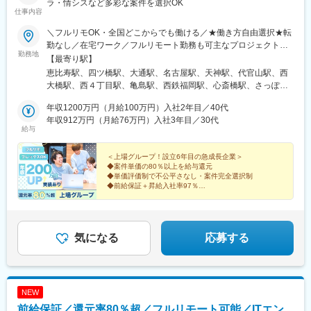
ラ・情シスなど多彩な案件を選択OK
仕事内容
＼フルリモOK・全国どこからでも働ける／★働き方自由選択★転
勤なし／在宅ワーク／フルリモート勤務も可主なプロジェクト先
勤務地
関東・関西・北海道・愛知・福岡のプロジェクト先◎U/Iターン歓
【最寄り駅】
迎！ ※ご自身のご希望や居住地を考慮し、決定します。 ※転居
恵比寿駅、四ツ橋駅、大通駅、名古屋駅、天神駅、代官山駅、西
を伴う転勤はありません。◎自動車通勤可能な案件もあり本社／
大橋駅、西４丁目駅、亀島駅、西鉄福岡駅、心斎橋駅、さっぽろ
東京都渋谷区恵比寿4-3-14 恵比寿SSビル2階└JR各線「恵比寿
駅、近鉄名古屋駅、天神南駅
駅」徒歩1分└東京メトロ日比谷線「恵比寿駅」徒歩3分大阪支社
年収1200万円（月給100万円）入社2年目／40代
／大阪府大阪市西区新町1丁目6-23 四ツ橋大川ビル9階└大阪メト
年収912万円（月給76万円）入社3年目／30代
給与
ロ四ツ橋線「四ツ橋駅」 徒歩2分└大阪メトロ御堂筋線「心斎橋
駅」 徒歩5分札幌支社／北海道札幌市中央区北一条西3-3 ばらと北
一条ビル9階└地下鉄「大通」駅徒歩3分└地下鉄「さっぽろ」駅徒
＜上場グループ！設立6年目の急成長企業＞
◆案件単価の80％以上を給与還元
歩5分└JR「札幌」駅徒歩7分名古屋支社／愛知県名古屋市西区名
◆単価評価制で不公平さなし・案件完全選択制
駅2-34-17 セントラル名古屋11階└「名古屋駅」徒歩8分博多支社
◆前給保証＋昇給入社率97％
／福岡県福岡市中央区天神1-9-17 福岡天神フコク生命ビル15階
◆入社後年収290万円アップの実績あり
◆年休130日＆平均残業月7時間
└「天神駅」14番出口直結└「西鉄福岡駅」北口1より徒歩8分
◆負担になる社内業務なし
気になる
応募する
NEW
前給保証／還元率80％超／フルリモート可能／ITエン