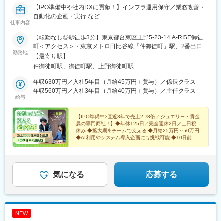
【IPO準備中や社内DXに貢献！】インフラ運用保守／業務改善・
自動化の企画・実行 など
仕事内容
【転勤なし◎駅徒歩3分】東京都台東区上野5-23-14 A-RISE御徒
町＜アクセス＞・東京メトロ日比谷線「仲御徒町」駅、2番出口よ
勤務地
り徒歩スグ・JR山手線・京浜東北線「御徒町」駅より徒歩3分※受
【最寄り駅】
動喫煙対策あり：屋内原則禁煙
仲御徒町駅、御徒町駅、上野御徒町駅
年収630万円／入社5年目（月給45万円＋賞与）／係長クラス
年収560万円／入社3年目（月給40万円＋賞与）／主任クラス
給与
【IPO準備中×直近3年で売上2.78倍／ジュエリー・貴金
属の専門商社！】◆年休125日／完全週休2日／土日祝
休み ◆拡大期をチームで支える ◆月給25万円～50万円
◆AI利用やシステム導入企画にも挑戦可能 ◆10日前の
有給申請で手当支給！
気になる
応募する
NEW