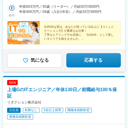
ターン歓迎※面接地エリアでの就業率は92％以上※自動車通勤
駅、東武宇都宮駅、高崎駅、水戸駅、つくば駅、松本駅、静岡
OK（エリア・プロジェクトによって変動）※地域/住宅手当、単身
年収603万円／35歳（リーダー）／月給50万3000円
駅、沼津駅、浜松駅、豊田市駅、近鉄名古屋駅、東岡崎駅、あす
赴任手当などサポートも万全です※最終的な就業先は、希望・スキ
年収400万円／26歳（入社1年目）／月給33万3000円
なろう四日市駅、岐阜駅、富山駅、北鉄金沢駅、草津駅(滋賀県)、
給与
ル・経験を考慮し決定します※受動喫煙対策：あり【勤務先企業
烏丸駅、梅田駅(地下鉄)、三ノ宮駅、和歌山市駅、姫路駅、岡山駅
例】◎自動車・自動車部品トヨタ自動車／日産自動車／本田技研
前駅、紙屋町西駅、新山口駅、薬院駅、平和通駅、めがね橋駅、
工業／デンソー／アイシン◎情報端末・家電日立製作所／東芝／
社内SEは実は、あなたが思っている以上に【コミュニ
水道町駅、郡山駅(福島県)、甲府駅、盛岡駅、大街道駅、新潟駅、
ケーション力】が重要なお仕事！
三菱電機／パナソニック／富士通◎航空・宇宙IHI／三菱重工業／
天文館通駅、東京駅、神田駅(東京都)、三鷹駅、赤坂駅(東京都)、
丁寧なヒアリング力を武器に、「社内SE」として新し
川崎重工業
東池袋駅、茅場町駅、六本木駅、東新宿駅、池袋駅、日本橋駅(東
いキャリアを築きませんか。
京都)、錦糸町駅、目黒駅、渋谷駅、品川駅、神谷町駅、大塚駅(東
★元販売職の方も多数活躍中
京都)、上野駅、新宿三丁目駅、大手町駅(東京都)、中野駅(東京
★一人前になるためのサポート充実
都)、八丁堀駅(東京都)、有楽町駅、蒲田駅、中野坂上駅、東京テ
★未経験入社大歓迎！
レポート駅、豊洲駅、御茶ノ水駅、五反田駅、飯田橋駅、恵比寿
気になる
応募する
駅、田町駅(東京都)、御徒町駅、東陽町駅、虎ノ門駅、西新宿駅、
市ケ谷駅、半蔵門駅、初台駅、日の出駅(東京都)、浅草駅、大崎
駅、三田駅(東京都)、後楽園駅、高田馬場駅、両国駅、神保町駅、
水道橋駅、九段下駅、荻窪駅、亀戸駅、秋葉原駅、汐留駅、葛西
NEW
駅、藤沢駅、川崎駅、新高島駅、新横浜駅、愛甲石田駅、戸塚
上場GのITエンジニア／年休130日／前職給与100％保
駅、湘南台駅、天王町駅、武蔵小杉駅、南橋本駅、桜木町駅、南
林間駅、鶴見駅、新川崎駅、武蔵新城駅、小田原駅、善行駅、天
証
空橋駅、ＹＲＰ野比駅、新百合ケ丘駅、相原駅、京急新子安駅、
リダクション株式会社
海老名駅(相鉄・小田急)、新杉田駅、鴨居駅、葭川公園駅、海浜幕
正社員
転勤なし
5名以上採用
職種未経験歓迎
張駅、船橋駅、柏駅、八千代台駅、八幡宿駅、土気駅、蘇我駅、
木更津駅、千葉みなと駅、新習志野駅、佐倉駅、松戸駅、西船橋
業種未経験歓迎
駅、さいたま新都心駅、川越駅、熊谷駅、浦和駅、狭山市駅、南
越谷駅、川口駅、東所沢駅、和光市駅、朝霞台駅、新越谷駅、久