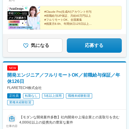
給与
所／愛知県名古屋市中村区名駅南1-5-32 タケナカビル602■福岡
（全額支給）など各種手当※スキル・経験を考慮の上、優遇しま
島県)、福島駅(福島県)、会津若松駅、須賀川駅、白河駅、喜多方
営業所／福岡県福岡市中央区大名2-9-29 第2プリンスビル1011
す。※上記額にはみなし残業代(月20時間分、5万4,054円分～)を含
駅、秋田駅、横手駅、能代駅、湯沢駅、大久保駅(秋田県)、鷹ノ巣
みます、超過分は全額支給します。※試用期間は3ヶ月です。その
#Claude Pro(生成AI)アカウント付与
駅、山形駅、鶴岡駅、酒田駅、米沢駅、天童駅、さくらんぼ東根
#前職給与UP保証、月給40万円以上
間の条件に変更はありません。＜単価に応じて給与もアップ！＞
駅、寒河江駅、新庄駅、水戸駅、つくば駅、日立駅、勝田駅、土
#フルリモートOK、全国募集
「単価は上がったけど、給料が変わらない… 」なんてことはあり
浦駅、古河駅、取手駅、下館駅、笹川駅、牛久駅、龍ケ崎市駅、
#残業月8.6h、年間休日125日以上
ません。単価が上がればお給料も変動する制度を導入しているた
#自社サービス開発へのキャリアパスあり
守谷駅、水海道駅、宇都宮駅、小山駅、栃木駅、足利駅、佐野
#スポーツ好き歓迎・競技経験不問
め、さらに評価が高まれば還元率もアップし、収入も大幅に上が
駅、那須塩原駅、鹿沼駅、真岡駅、下今市駅、西那須野駅、高崎
ります！＜月収UP例＞例1）エンジニア：入社3年目 ※経験3年★
駅、前橋駅、太田駅(群馬県)、伊勢崎駅、桐生駅、館林駅、渋川
月給43万円(諸手当含めず） →前職から18万円の月給UP！例2）
駅、川口駅、川越駅、所沢駅、越谷駅、草加駅、春日部駅、上尾
気になる
応募する
エンジニア：入社5年目 ※経験6年★月給63万円(諸手当含めず）
駅、熊谷駅、浦和駅、新座駅、狭山市駅、入間市駅、三郷駅(埼玉
→前職から33万円の月給UP！＜年収例＞年収710万円／35歳（エ
県)、深谷駅、朝霞台駅、戸田駅(埼玉県)、ふじみ野駅、鴻巣駅、
ンジニア経験5年目※マネージャー）年収540万円／28歳（エンジ
坂戸駅(埼玉県)、八潮駅、志木駅、飯能駅、下北沢駅、練馬駅、蒲
ニア経験3年目※リーダー）年収400万円／24歳（エンジニア経験2
田駅、葛西駅、北千住駅、荻窪駅、大山駅(東京都)、八王子駅、豊
NEW
年目）
洲駅、亀有駅、町田駅、品川駅、赤羽駅、新宿駅、中野駅(東京
開発エンジニア／フルリモートOK／前職給与保証／年
都)、池袋駅、目黒駅、錦糸町駅、六本木駅、渋谷駅、調布駅、上
野駅、小平駅、立川駅、日本橋駅(東京都)、吉祥寺駅、多摩センタ
休126日
ー駅、青梅駅、国分寺駅、武蔵小金井駅、昭島駅、東京駅、国立
FLARETECH株式会社
駅、玉川上水駅、東久留米駅、船橋駅、松戸駅、市川駅、柏駅、
正社員
転勤なし
5名以上採用
職種未経験歓迎
五井駅、千葉駅、流山おおたかの森駅、八千代台駅、習志野駅、
浦安駅(千葉県)、愛宕駅(千葉県)、木更津駅、成田駅、我孫子駅、
業種未経験歓迎
鎌ケ谷駅、印西牧の原駅、四街道駅、銚子駅、藤沢駅、横須賀
駅、横浜駅、相模原駅、川崎駅、平塚駅、茅ケ崎駅、大和駅(神奈
川県)、本厚木駅、小田原駅、鎌倉駅、秦野駅、座間駅、伊勢原
【モダンな開発案件多数】社内開発や上場企業との直取引を含む
駅、逗子駅、三崎口駅、長野駅、松本駅、上田駅、佐久平駅、飯
4,000社以上の提携先の豊富な案件
仕事内容
田駅(長野県)、豊科駅、中野松川駅、飯山駅、須坂駅、広丘駅、甲