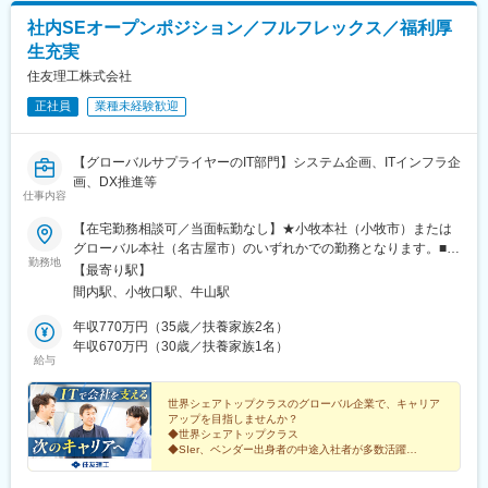
社内SEオープンポジション／フルフレックス／福利厚
生充実
住友理工株式会社
正社員
業種未経験歓迎
【グローバルサプライヤーのIT部門】システム企画、ITインフラ企
画、DX推進等
仕事内容
【在宅勤務相談可／当面転勤なし】★小牧本社（小牧市）または
グローバル本社（名古屋市）のいずれかでの勤務となります。■小
勤務地
牧本社：愛知県小牧市東3-1■グローバル本社：愛知県名古屋市中
【最寄り駅】
村区名駅1-1-1 JPタワー名古屋※当面転勤はありません。（将来的
間内駅、小牧口駅、牛山駅
に国内外拠点への異動・出向の可能性あり）＜受動喫煙対策あり
＞└小牧本社：敷地内喫煙可能場所あり（2026年より屋内全面禁
年収770万円（35歳／扶養家族2名）
煙の予定）└グローバル本社：屋内喫煙可能場所あり
年収670万円（30歳／扶養家族1名）
給与
世界シェアトップクラスのグローバル企業で、キャリア
アップを目指しませんか？
◆世界シェアトップクラス
◆SIer、ベンダー出身者の中途入社者が多数活躍
◆年収500万円～800万円
◆年休120日以上