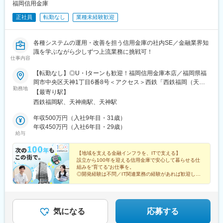
福岡信用金庫
正社員
転勤なし
業種未経験歓迎
各種システムの運用・改善を担う信用金庫の社内SE／金融業界知
識を学ぶながら少しずつ上流業務に挑戦可！
仕事内容
【転勤なし】◎U・Iターンも歓迎！福岡信用金庫本店／福岡県福
岡市中央区天神1丁目6番8号＜アクセス＞西鉄「西鉄福岡（天
勤務地
神）駅」三越口から徒歩2分福岡市地下鉄七隈線「天神南駅」 3番
【最寄り駅】
口から徒歩3分福岡市地下鉄空港線「天神駅」13番口から徒歩3分
西鉄福岡駅、天神南駅、天神駅
※受動喫煙対策：あり（オフィス内全面禁煙）
年収500万円（入社9年目・31歳）
年収450万円（入社6年目・29歳）
給与
【地域を支える金融インフラを、ITで支える】
設立から100年を迎える信用金庫で安心して暮らせる仕
組みを“育てる”お仕事を。
◎開発経験は不問／IT関連業務の経験があれば歓迎しま
す！
◎腰を据えて長く働きたい、そんな方をお待ちしていま
す。
気になる
応募する