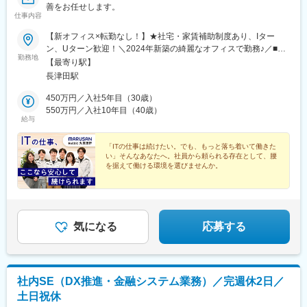
善をお任せします。
仕事内容
【新オフィス×転勤なし！】★社宅・家賃補助制度あり、Iター
ン、Uターン歓迎！＼2024年新築の綺麗なオフィスで勤務♪／■本
勤務地
社勤務神奈川県横浜市緑区長津田4-2-20 M・Sビルディング3F※受
【最寄り駅】
動喫煙対策：社内禁煙◎業績拡大に伴い、将来的に、埼玉県新座
長津田駅
市に新事業所をオープン予定です！※本人の同意のない転勤はござ
いません◎車通勤相談可
450万円／入社5年目（30歳）
550万円／入社10年目（40歳）
給与
「ITの仕事は続けたい。でも、もっと落ち着いて働きた
い」そんなあなたへ。社員から頼られる存在として、腰
を据えて働ける環境を選びませんか。
気になる
応募する
社内SE（DX推進・金融システム業務）／完週休2日／
土日祝休