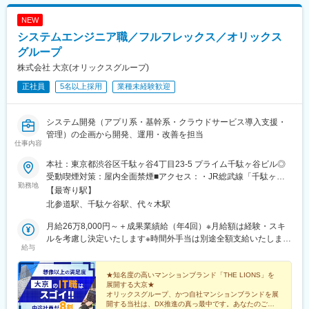
NEW
システムエンジニア職／フルフレックス／オリックス
グループ
株式会社 大京(オリックスグループ)
正社員
5名以上採用
業種未経験歓迎
システム開発（アプリ系・基幹系・クラウドサービス導入支援・
管理）の企画から開発、運用・改善を担当
仕事内容
本社：東京都渋谷区千駄ヶ谷4丁目23-5 プライム千駄ヶ谷ビル◎
受動喫煙対策：屋内全面禁煙■アクセス：・JR総武線「千駄ヶ谷
勤務地
駅」より徒歩6分・JR山手線「代々木駅」より徒歩9分・東京メト
【最寄り駅】
ロ副都心線「北参道駅」より徒歩4分・都営大江戸線「国立競技場
北参道駅、千駄ケ谷駅、代々木駅
駅」より徒歩6分――――在宅勤務――――原則、月の半数超の出
社と週2～3回程度（目安）の在宅勤務を組み合わせたハイブリッ
月給26万8,000円～＋成果業績給（年4回）※月給額は経験・スキ
ドなワークスタイルです。自分自身の業務状況を踏まえて、柔軟
ルを考慮し決定いたします※時間外手当は別途全額支給いたします
給与
な働き方を実現できます。
―――――――――――採用時の役職によっては固定残業制とな
ります―――――――――――＜担当課長以上の役職の場合＞月
給57万3,100円～（固定残業代含む）※固定残業代は、基本給に応
★知名度の高いマンションブランド「THE LIONS」を
展開する大京★
じて決定。月給57万3,100円（基本給360,000円／一律手当＜全国
オリックスグループ、かつ自社マンションブランドを展
勤務手当、エリア手当、業務手当＞119,000円）の場合、固定残
開する当社は、DX推進の真っ最中です。あなたのご経