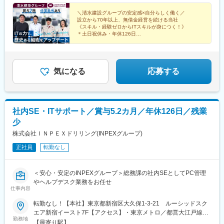
科駅、本八幡駅(都営線)、東梅田駅、北１２条駅、松風町駅、広瀬
＼清水建設グループの安定感×自分らしく働く／
通駅、東宿郷駅、東北沢駅、京成関屋駅、新宿三丁目駅、都電雑
設立から70年以上、無借金経営を続ける当社
司ケ谷駅、京成上野駅、立川南駅、茅場町駅、京橋駅(東京都)、東
《スキル・経験ゼロからITスキルが身につく！》
海神駅、栄町駅(千葉県)、汐入駅、高島町駅、電鉄富山駅、広小路
＊土日祝休み・年休126日
＊5日以上の連休取得OK！
駅(富山県)、七ツ屋駅、新福井駅、第一通り駅、日吉町駅、駅前
駅、名鉄名古屋駅、河内永和駅、大阪梅田駅(阪神線)、東寺駅、阪
神国道駅、西新町駅、高速神戸駅、芦屋駅(阪神線)、西川緑道公園
駅、猿猴橋町駅、高知橋駅、大手町駅(愛媛県)、天神南駅、桜島桟
気になる
応募する
橋通駅、二本木口駅、五島町駅、中佐世保駅、末広町駅(東京都)、
下落合駅、武蔵溝ノ口駅、なんば駅(南海線)、長堀橋駅、天王寺駅
前駅、栄駅(愛知県)、呉服町駅(福岡県)、四宮駅、京成八幡駅
社内SE・ITサポート／賞与5.2カ月／年休126日／残業
少
株式会社ＩＮＰＥＸドリリング(INPEXグループ)
正社員
転勤なし
＜安心・安定のINPEXグループ＞総務課の社内SEとしてPC管理
やヘルプデスク業務をお任せ
仕事内容
転勤なし！【本社】東京都新宿区大久保1-3-21 ルーシッドスク
エア新宿イースト7F【アクセス】・東京メトロ／都営大江戸線
勤務地
「東新宿駅」から徒歩1分・JR「新大久保駅」から徒歩8分受動喫
【最寄り駅】