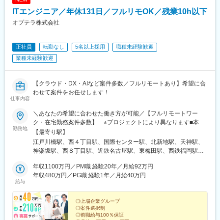
中央駅、彦根駅、新宿西口駅、立川駅、千葉駅、あおば通駅、西
ITエンジニア／年休131日／フルリモOK／残業10h以下
松本駅、新静岡駅、第一通り駅、新豊田駅、名古屋駅、名鉄岐阜
オプテラ株式会社
駅、四条駅(京都市営)、大阪梅田駅(阪神線)、神戸三宮駅(阪神)、
山陽姫路駅、紙屋町東駅、薬院大通駅、浜町アーケード駅、通町
筋駅、県庁前駅(愛媛県)、高見馬場駅、小川町駅(東京都)、赤坂見
正社員
転勤なし
5名以上採用
職種未経験歓迎
附駅、向原駅(東京都)、人形町駅、新大久保駅、京橋駅(東京都)、
業種未経験歓迎
泉岳寺駅、虎ノ門ヒルズ駅、巣鴨新田駅、新御徒町駅、新宿駅(東
京メトロ)、竹橋駅、宝町駅(東京都)、銀座一丁目駅、中野新橋
駅、台場駅、新御茶ノ水駅、内幸町駅、都庁前駅、四ツ谷駅、麹
【クラウド・DX・AIなど案件多数／フルリモートあり】希望に合
町駅、浅草駅(ＴＸ)、大崎広小路駅、面影橋駅、両国駅(都営線)、
わせて案件をお任せします！
新橋駅、柳小路駅、八丁畷駅、星川駅、馬車道駅、国道駅、鹿島
仕事内容
田駅、緑町駅、高島町駅、海老名駅(相模線)、千葉中央駅、京成西
船駅、北与野駅、大阪城公園駅、なんば駅(地下鉄)、古川橋駅、な
＼あなたの希望に合わせた働き方が可能／【フルリモートワー
にわ橋駅、渡辺橋駅、新大阪駅、西大橋駅、心斎橋駅、堺筋本町
ク・在宅勤務案件多数】 ※プロジェクトにより異なります■本
勤務地
駅、大阪天満宮駅、西元町駅、計算科学センター駅、山陽明石
社：東京都新宿区山吹町346ー6 KAGURAZAKA VIGAS 5F┗「江
【最寄り駅】
駅、西院駅(京福線)、くいな橋駅、桂川駅(京都府)、日比野駅(名古
戸川橋駅」から徒歩3分／「神楽坂駅」から徒歩8分■北海道支
江戸川橋駅、西４丁目駅、国際センター駅、北新地駅、天神駅、
屋市営)、大門駅(愛知県)、矢田駅(愛知県)、上前津駅、栄町駅(愛
店：北海道札幌市中央区南2条西五丁目31-1 RMBld. アクセス：
神楽坂駅、西８丁目駅、近鉄名古屋駅、東梅田駅、西鉄福岡駅、
知県)、東別院駅、森下駅(愛知県)、車道駅、高岳駅、久屋大通
「大通駅」から徒歩3分■愛知支店：愛知県名古屋市中村区名駅3-
狸小路駅、名古屋駅、大阪梅田駅(阪神線)、中洲川端駅
駅、多屋駅、祇園駅(福岡県)、熊本駅前駅、八千代町駅、市役所前
4-10 アルティメイト名駅1st アクセス：「国際センター駅」から
年収1100万円／PM職 経験20年／月給92万円
駅(長野県)、福井駅(福井県)、横川駅、市役所前駅(広島県)、宇都
徒歩3分／「名古屋駅」から徒歩7分■大阪支店：大阪府大阪市北
年収480万円／PG職 経験1年／月給40万円
給与
宮駅東口駅、阿波富田駅、高松築港駅、高知駅前駅、仲御徒町
区梅田1-1-3 大阪駅前第3ビル アクセス：「北新地駅」から徒歩
駅、立川南駅、北１２条駅、仙台駅(地下鉄)、日吉町駅、新浜松
2分／「梅田駅」から徒歩5分■福岡支店：福岡県福岡市中央区天
駅、名鉄名古屋駅、新富町駅(富山県)、東梅田駅、三宮駅(神戸新
神4-6-28 いちご天神ノースビル アクセス：「天神駅」から徒歩
◎上場企業グループ
◎案件選択制
交通)、西川緑道公園駅、本通駅、旦過駅、桜町駅(長崎県)、九品
6分／「西鉄福岡（天神）駅」から徒歩8分※転居を伴う転勤なし※
◎前職給与100％保証
寺交差点駅、市役所前駅(愛媛県)、甲東中学校前駅、淡路町駅、溜
オフィス敷地内全面禁煙※今回募集しているプロジェクトは47都