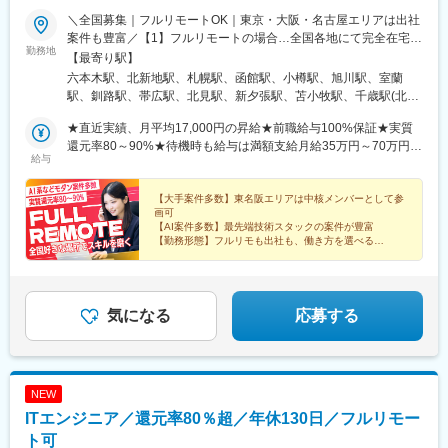
府駅、竜王駅、石和温泉駅、富士山駅、山梨市駅、都留市駅、韮
＼全国募集｜フルリモートOK｜東京・大阪・名古屋エリアは出社
崎駅、大月駅、富山駅、越中中川駅、砺波駅、黒部駅、魚津駅、
案件も豊富／【1】フルリモートの場合…全国各地にて完全在宅勤
滑川駅、金沢駅、福井駅(福井県)、敦賀駅、浜松駅、静岡駅、富士
勤務地
務が可能！強制的な出社日もありません。【2】出社の場合…本
【最寄り駅】
駅、沼津駅、磐田駅、藤枝駅、岡崎駅、豊橋駅、名古屋駅、刈谷
社、大阪支店、もしくは東京・大阪・名古屋エリアの各プロジェ
六本木駅、北新地駅、札幌駅、函館駅、小樽駅、旭川駅、室蘭
市駅、名鉄一宮駅、三河安城駅、岐阜駅、各務ケ原駅、多治見
クト先※転居を伴う転勤はなし※プロジェクトは希望や適性を考慮
駅、釧路駅、帯広駅、北見駅、新夕張駅、苫小牧駅、千歳駅(北海
駅、可児駅、四日市駅、津駅、名張駅、布施駅、豊中駅、吹田駅
して決定！プロジェクトによって自社内勤務も可能◎※現在は
道)、青森駅、八戸駅、弘前駅、五所川原駅、盛岡駅、花巻駅、北
(東海道本線)、梅田駅(地下鉄)、茨木駅、京都駅、宇治駅(奈良
75.6%の社員がリモートワークにて勤務中！＜リモートワーク率
★直近実績、月平均17,000円の昇給★前職給与100%保証★実質
上駅、宮古駅、盛駅、久慈駅、仙台駅、石巻駅、杜せきのした
線)、亀岡駅、奈良駅、天理駅、和歌山駅、姫路駅、西宮駅(ＪＲ
＞フルリモート64.0%、リモート×出社11.6%、フル出社
還元率80～90%★待機時も給与は満額支給月給35万円～70万円＋
駅、新田駅(宮城県)、多賀城駅、気仙沼駅、いわき駅、郡山駅(福
線)、尼崎駅(東海道本線)、明石駅、神戸駅(兵庫県)、宝塚駅、伊丹
給与
24.4%――希望する働き方を選べます。北は北海道、南は沖縄ま
交通費など各種手当※想定年収：4,200,000円～10,560,000円※経
島県)、福島駅(福島県)、会津若松駅、須賀川駅、白河駅、喜多方
駅(阪急線)、芦屋駅(東海道本線)、大津駅、草津駅(滋賀県)、彦根
で全国47都道府県に社員が在籍。特に東京・大阪・名古屋エリア
験・能力等を考慮の上で決定します。※上記金額には、みなし残業
駅、秋田駅、横手駅、能代駅、湯沢駅、大久保駅(秋田県)、鷹ノ巣
駅、八日市駅、倉敷市駅、岡山駅、津山駅、広島駅、福山駅、呉
では出社ベースの上流案件が豊富で、大手クライアント先に常駐
手当（50時間分・104,000円～212,000円）を含みます。超過分は
【大手案件多数】東名阪エリアは中核メンバーとして参
駅、山形駅、鶴岡駅、酒田駅、米沢駅、天童駅、さくらんぼ東根
駅、西条駅(広島県)、尾道駅、下関駅、山口駅(山口県)、宇部駅、
画可
し、中核メンバーとして参画するチャンスも！クライアントと直
別途追加支給します。┗残業時間は月平均10時間、多い時でも20
駅、寒河江駅、新庄駅、水戸駅、つくば駅、日立駅、勝田駅、土
鳥取駅、米子駅、境港駅、松江駅、出雲市駅、高知駅、古津賀
【AI案件多数】最先端技術スタックの案件が豊富
接やりとりしながら要件定義や設計から携わるため、上流工程や
時間程度と安定しております★単価連動型の給与体系ではないた
浦駅、古河駅、取手駅、下館駅、笹川駅、牛久駅、龍ケ崎市駅、
【勤務形態】フルリモも出社も、働き方を選べる
駅、ＪＲ松山駅前駅、今治駅、宇和島駅、高松駅(香川県)、丸亀
PM/PLを目指す方には出社ベースの案件が近道です。【本社】東
め、万が一待機になってもその間の給与は満額支給しています。
【前給保証】実質還元率80～90%＆月平均1.7万円の昇
守谷駅、水海道駅、宇都宮駅、小山駅、栃木駅、足利駅、佐野
駅、徳島駅、阿南駅、鳴門駅、久留米駅、小倉駅(福岡県)、大牟田
給実績
京都港区西麻布3丁目21-20 霞町コーポB1【大阪支店】大阪府大
＜1年間の昇給事例をご紹介！＞・20代/フロントエンドエンジニ
駅、那須塩原駅、鹿沼駅、真岡駅、下今市駅、西那須野駅、高崎
駅、筑紫駅、天神駅、大分駅、別府駅(大分県)、中津駅(大分県)、
【WLB】年休126日＆残業月10h
阪市北区梅田1丁目2-2 大阪駅前第2ビル12-12
ア：月給274,000円→月給362,000円（＋88,000円/月）・20
駅、前橋駅、太田駅(群馬県)、伊勢崎駅、桐生駅、館林駅、渋川
宮崎駅、延岡駅、都城駅、鹿児島駅、熊本駅、佐賀駅、長崎駅(長
代/iOSエンジニア：月給237,000円→月給287,000円（＋50,000
駅、川口駅、川越駅、所沢駅、越谷駅、草加駅、春日部駅、上尾
気になる
応募する
崎県)、佐世保駅、那覇空港駅(鉄道)、秋葉原駅、高田馬場駅、綾
円/月）・20代/Androidエンジニア：月給316,000円→月給
駅、熊谷駅、浦和駅、新座駅、狭山市駅、入間市駅、三郷駅(埼玉
瀬駅、豊田駅、溝の口駅、なんば駅(地下鉄)、心斎橋駅、天王寺
374,000円（＋58,000円/月）・30代/Javaエンジニア（上流）：
県)、深谷駅、朝霞台駅、戸田駅(埼玉県)、ふじみ野駅、鴻巣駅、
駅、金山駅(愛知県)、伏見駅(愛知県)、博多駅、中洲川端駅、山科
月給340,000円→月給418,000円（＋78,000円/月）
坂戸駅(埼玉県)、八潮駅、志木駅、飯能駅、下北沢駅、練馬駅、蒲
駅、久喜駅、本八幡駅(総武線)、大宮駅(埼玉県)、さっぽろ駅、函
田駅、葛西駅、北千住駅、荻窪駅、大山駅(東京都)、八王子駅、豊
館駅前駅、津軽五所川原駅、田茂山駅、あおば通駅、曽根田駅、
NEW
洲駅、亀有駅、品川駅、町田駅、赤羽駅、新宿駅、中野駅(東京
鷹巣駅、工機前駅、佐貫駅、宇都宮駅東口駅、今市駅、中央前橋
ITエンジニア／還元率80％超／年休130日／フルリモー
都)、池袋駅、目黒駅、錦糸町駅、渋谷駅、調布駅、上野駅、小平
駅、西桐生駅、北朝霞駅、池ノ上駅、蓮沼駅、西葛西駅、牛田駅
駅、立川駅、日本橋駅(東京都)、吉祥寺駅、多摩センター駅、青梅
ト可
(東京都)、板橋区役所前駅、京王八王子駅、北品川駅、赤羽岩淵