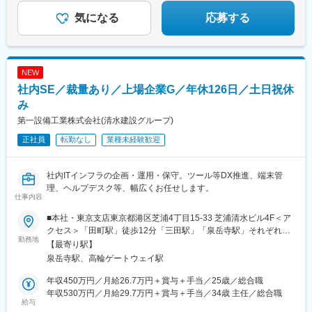
鹿児島駅、熊本駅、佐賀駅、長崎駅(長崎県)、佐世保駅、那覇空港
駅、中佐世保駅、末広町駅(東京都)、下落合駅、武蔵溝ノ口駅、な
気になる
応募する
駅(鉄道)、秋葉原駅、高田馬場駅、綾瀬駅、豊田駅、溝の口駅、な
んば駅(南海線)、長堀橋駅、天王寺駅前駅、栄駅(愛知県)、呉服町
んば駅(地下鉄)、心斎橋駅、天王寺駅、金山駅(愛知県)、伏見駅(愛
駅(福岡県)、四宮駅、京成八幡駅
知県)、博多駅、中洲川端駅、山科駅、久喜駅、本八幡駅(総武
線)、大宮駅(埼玉県)、下北駅、西梅田駅、さっぽろ駅、函館駅前
駅、津軽五所川原駅、田茂山駅、あおば通駅、曽根田駅、鷹巣
NEW
駅、工機前駅、佐貫駅、宇都宮駅東口駅、今市駅、中央前橋駅、
社内SE／裁量あり／上場企業G／年休126日／土日祝休
西桐生駅、北朝霞駅、池ノ上駅、蓮沼駅、西葛西駅、牛田駅(東京
み
都)、板橋区役所前駅、京王八王子駅、北品川駅、赤羽岩淵駅、新
宿駅(東京メトロ)、東池袋駅、不動前駅、住吉駅(東京都)、布田
第一設備工業株式会社(清水建設グループ)
駅、稲荷町駅(東京都)、立川北駅、三越前駅、二重橋前駅、桜街道
正社員
転勤なし
業種未経験歓迎
駅、京成船橋駅、京成千葉駅、北習志野駅、野田市駅、京成成田
駅、仲ノ町駅、逸見駅、新高島駅、京急川崎駅、北茅ケ崎駅、和
田塚駅、入谷駅(神奈川県)、逗子・葉山駅、西松本駅、岩村田駅、
社内ITインフラの企画・運用・保守。ツール等DX推進、端末管
南豊科駅、上大月駅、志貴野中学校前駅、新魚津駅、北鉄金沢
理、ヘルプデスク等、幅広くお任せします。
駅、福井駅、新浜松駅、新静岡駅、新豊橋駅、近鉄名古屋駅、尾
仕事内容
張一宮駅、名鉄岐阜駅、名電各務原駅、新可児駅、ＪＲ河内永和
■本社・東京支店東京都港区芝浦4丁目15-33 芝浦清水ビル4F＜ア
駅、大阪梅田駅(阪急線)、九条駅(京都府)、田中口駅、山陽姫路
クセス＞「田町駅」徒歩12分「三田駅」「泉岳寺駅」それぞれ徒
駅、西宮駅、山陽明石駅、ハーバーランド駅、宝塚南口駅、新伊
勤務地
歩14分※受動喫煙対策: 屋内完全禁煙（喫煙室あり）
【最寄り駅】
丹駅、芦屋川駅、上栄町駅、新八日市駅、倉敷駅、岡山駅前駅、
電鉄出雲市駅、高知駅前駅、宮田町駅、高松築港駅、眉山ロープ
泉岳寺駅、高輪ゲートウェイ駅
ウェイ山麓駅、西鉄福岡駅、鹿児島駅前駅、熊本駅前駅、長崎駅
年収450万円／月給26.7万円＋賞与＋手当／25歳／総合職
前駅、佐世保中央駅、神泉駅、岩本町駅、西早稲田駅、青井駅、
年収530万円／月給29.7万円＋賞与＋手当／34歳 主任／総合職
高津駅(神奈川県)、大阪難波駅、四ツ橋駅、大阪阿部野橋駅、東別
給与
院駅、丸の内駅(愛知県)、祇園駅(福岡県)、櫛田神社前駅、京阪山