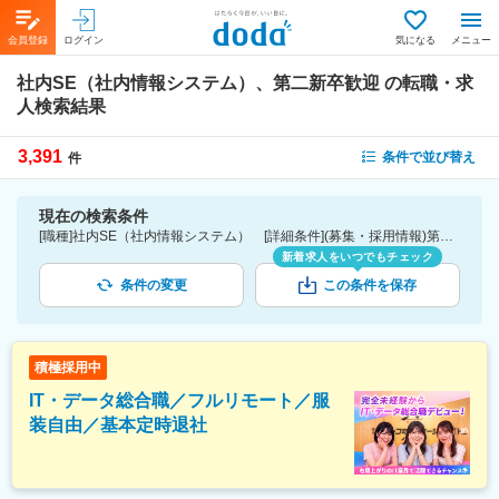
会員登録
ログイン
気になる
メニュー
社内SE（社内情報システム）、第二新卒歓迎
の転職・求
人検索結果
3,391
条件で並び替え
件
現在の検索条件
[職種]社内SE（社内情報システム） [詳細条件](募集・採用情報)第二新卒歓迎
新着求人をいつでもチェック
条件の変更
この条件を保存
積極採用中
IT・データ総合職／フルリモート／服
装自由／基本定時退社