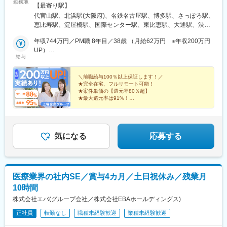
勤務地
DAIWA代官山ビル 1F ┗[最寄り駅]代官山駅から徒歩7分【大阪
【最寄り駅】
支社】大阪府大阪市中央区平野町2-5-8 平野町センチュリービル
代官山駅、北浜駅(大阪府)、名鉄名古屋駅、博多駅、さっぽろ駅、
2F ┗ [最寄り駅]北浜駅から徒歩5分【名古屋支社】愛知県名古屋
恵比寿駅、淀屋橋駅、国際センター駅、東比恵駅、大通駅、渋谷
市中村区名駅4-24-16 広小路ガーデンアベニュー 3F ┗[最寄り
駅、なにわ橋駅、近鉄名古屋駅、札幌駅
駅]名古屋駅から徒歩7分【福岡支社】福岡県福岡市博多区博多駅
年収744万円／PM職 8年目／38歳 （月給62万円 ※年収200万円
東2-5-19 サンライフ第3ビル 5F ┗[最寄り駅]博多駅から徒歩4分
UP）
給与
【北海道支社】北海道札幌市中央区北2条西2-32 第37桂和ビル
年収480万円／PG職 経験3年／25歳（月給40万円）
5F ┗ [最寄り駅]さっぽろ駅から徒歩8分
＼前職給与100％以上保証します！／
★完全在宅、フルリモート可能！
★案件単価の【還元率80％超】
★最大還元率は91%！
★上場グループ20社に加え、取引先4000社以上の豊富
な案件から選択可能！
★年間休日130日／平均残業月6.5h！
気になる
応募する
医療業界の社内SE／賞与4カ月／土日祝休み／残業月
10時間
株式会社エバ(グループ会社／株式会社EBAホールディングス)
正社員
転勤なし
職種未経験歓迎
業種未経験歓迎