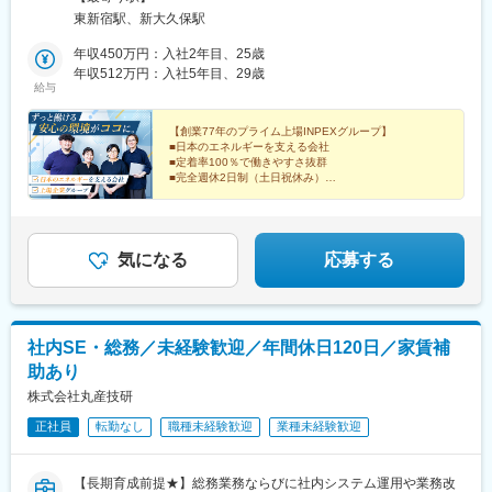
煙対策：あり（オフィス内禁煙）
東新宿駅、新大久保駅
年収450万円：入社2年目、25歳
年収512万円：入社5年目、29歳
給与
【創業77年のプライム上場INPEXグループ】
■日本のエネルギーを支える会社
■定着率100％で働きやすさ抜群
■完全週休2日制（土日祝休み）
■残業月20時間以内
■勤務時間選択制度あり（7:30～18:30の間で選択可）
気になる
応募する
社内SE・総務／未経験歓迎／年間休日120日／家賃補
助あり
株式会社丸産技研
正社員
転勤なし
職種未経験歓迎
業種未経験歓迎
【長期育成前提★】総務業務ならびに社内システム運用や業務改