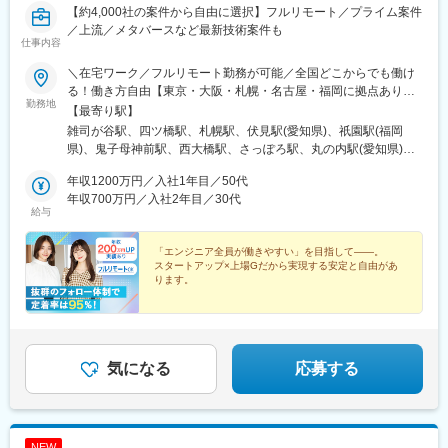
喜駅、武蔵浦和駅、春日部駅、大阪駅、京橋駅(大阪府)、ＪＲ難波
【約4,000社の案件から自由に選択】フルリモート／プライム案件
駅、門真市駅、淀屋橋駅、北浜駅(大阪府)、肥後橋駅、江坂駅、東
／上流／メタバースなど最新技術案件も
仕事内容
三国駅、阿波座駅、南港東駅、中之島駅、四ツ橋駅、西三荘駅、
西中島南方駅、西梅田駅、本町駅、南森町駅、神戸駅(兵庫県)、尼
＼在宅ワーク／フルリモート勤務が可能／全国どこからでも働け
崎駅(東海道本線)、御崎公園駅、医療センター駅、西宮駅(ＪＲ
る！働き方自由【東京・大阪・札幌・名古屋・福岡に拠点あり】
線)、明石駅、林崎松江海岸駅、京都駅、西院駅(阪急線)、長岡京
勤務地
★在宅ワークOK！／希望を考慮し決定／転居を伴う転勤なし★海
【最寄り駅】
駅、大宮駅(京都府)、西大路駅、上鳥羽口駅、十条駅(京都府・近
外出張ありの案件もあります■本社：東京都豊島区高田2丁目17-
雑司が谷駅、四ツ橋駅、札幌駅、伏見駅(愛知県)、祇園駅(福岡
鉄線)、向日町駅、淀駅、烏丸御池駅、六番町駅、北岡崎駅、今池
22 目白中野ビル 5階■大阪：大阪市西区新町1-6-23 四ツ橋大川ビ
県)、鬼子母神前駅、西大橋駅、さっぽろ駅、丸の内駅(愛知県)、
駅(愛知県)、ナゴヤドーム前矢田駅、高蔵寺駅、柏森駅、知立駅、
ル9F■札幌：北海道札幌市北区北7条西4-1-1 トーカン札幌第一キ
博多駅、学習院下駅、心斎橋駅、北１２条駅
大府駅、鶴舞駅、栄駅(愛知県)、金山駅(愛知県)、伏見駅(愛知
ャステール■名古屋：愛知県名古屋市中区栄2-2-1 広小路伏見中駒
年収1200万円／入社1年目／50代
県)、豊橋駅、大曽根駅、矢場町駅、藤が丘駅(愛知県)、刈谷駅、
ビル■福岡：福岡県福岡市博多区博多駅前2-19-17 トーカン博多第
年収700万円／入社2年目／30代
千種駅、小牧原駅、東刈谷駅、土橋駅(愛知県)、新栄町駅(愛知
給与
5ビル
県)、日進駅(愛知県)、二川駅、丸の内駅(愛知県)、春日井駅(中央
本線)、東名古屋港駅、三河豊田駅、国府宮駅、国際センター駅、
「エンジニア全員が働きやすい」を目指して――。
小牧口駅、常滑駅、岩倉駅(愛知県)、三郷駅(愛知県)、三河安城
スタートアップ×上場Gだから実現する安定と自由があ
駅、稲沢駅、安城駅、共和駅、藤川駅、乙川駅、新金谷駅、三島
ります。
駅、掛川駅、新富士駅(静岡県)、藤枝駅、博多駅、小倉駅(福岡
●前職給与100％保証
県)、天神駅、呉服町駅(福岡県)、赤坂駅(福岡県)、天神南駅、渡辺
●還元率80%以上
通駅、熊本駅、スタジアムシティサウス駅、いわき駅、金沢駅、
●平均残業時間6h以下
●安心の案件選択制
長野駅、福井駅、岡山駅、松山市駅、福山駅、広島駅、横川駅(広
●リモートOK／年休130日／副業OK
気になる
応募する
島県)、中電前駅、呉駅、勝田駅、日立駅、大甕駅、常陸多賀駅、
佐和駅、研究学園駅、宇都宮駅、小山駅、太田駅(群馬県)、中央前
橋駅、新前橋駅、苫小牧駅、さっぽろ駅、青森駅、秋田駅、長岡
駅、近鉄四日市駅、大和西大寺駅、鳥取駅、松江駅、下関駅、徳
島駅、高松駅(香川県)、高知駅、佐賀駅、大分駅、宮崎駅、鹿児島
NEW