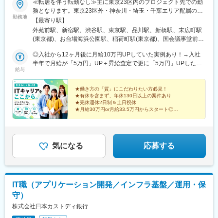
≪転居を伴う転勤なし≫主に東京23区内のプロジェクト先での勤
務となります。東京23区外・神奈川・埼玉・千葉エリア配属の可
勤務地
能性もあり(希望を考慮)◇本社東京都港区南青山3-1-36 青山丸竹
【最寄り駅】
ビル6F◎案件により、リモートでの勤務も可能です！◎受動喫煙
外苑前駅、新宿駅、渋谷駅、東京駅、品川駅、新橋駅、末広町駅
対策：オフィス内原則禁煙◎東京都港区六本木にサテライトオフ
(東京都)、お台場海浜公園駅、稲荷町駅(東京都)、国会議事堂前
ィスがあります！
駅、押上駅、霞ケ関駅(東京都)、青山一丁目駅、茅場町駅、錦糸町
◎入社から12ヶ月後に月給10万円UPしていた実例あり！→入社
駅、九段下駅、穴守稲荷駅、月島駅、虎ノ門ヒルズ駅、五反田
半年で月給が「5万円」UP＋昇給査定で更に「5万円」UPした実
駅、高田馬場駅、麹町駅、三越前駅、四ツ谷駅、四谷三丁目駅、
給与
例ですーー≪ヘルプデスク≫ーー・月給30万円～(固定残業代含
汐留駅、芝公園駅、勝どき駅、上野駅、新宿御苑前駅、新宿三丁
む)＋決算賞与※固定残業代は、時間外労働の有無に関わらず10時
目駅、築地駅、神谷町駅、神田駅(東京都)、西新宿駅、赤羽駅、赤
間分を、2万1,500円～支給。上記を超える時間外労働分は追加で
★働き方の「質」にこだわりたい方必見！
坂駅(東京都)、浅草駅(ＴＸ)、大井町駅、大崎駅、辰巳駅、中野駅
★有休を含まず、年休130日以上の案件あり
支給ーー≪データエンジニア／社内SE≫ーー【Excel VBA・
(東京都)、東銀座駅、日本橋駅(東京都)、目黒駅、豊島園駅(都営
★完休週休2日制＆土日祝休
Access・SQLの経験1年以上】・月給33.5万円～（固定残業代10
線)、六本木一丁目駅、門前仲町駅、千葉駅、海浜幕張駅、横浜
★月給30万円or月給33.5万円からスタート◎
時間分・2万4,000円～含む） 【Excel VBA・Access・SQLの
★無理をしない働き方を推奨
駅、京急川崎駅、大宮駅(埼玉県)、表参道駅、新宿駅(東京メト
経験3年以上】 ・月給37.5万円～+決算賞与（固定残業代10時間
ロ)、神泉駅、二重橋前駅、北品川駅、秋葉原駅、東京テレポート
【ワークライフバランスを大切にしている会社です】
分・2万6,900円～含む） 【Pythonの経験1年以上】 ・月給37.5
駅、溜池山王駅、とうきょうスカイツリー駅、桜田門駅、亀戸
万円～+決算賞与（固定残業代10時間分・2万6,900円～含む）
駅、飯田橋駅、大鳥居駅、虎ノ門駅、大崎広小路駅、西早稲田
気になる
応募する
【Pythonの経験3年以上】・月給50万円～+決算賞与 （固定残業
駅、半蔵門駅、新日本橋駅、曙橋駅、赤羽橋駅、新富町駅(東京
代10時間分・3万5,900円～含む） ※上記を超える時間外労働分
都)、都庁前駅、赤羽岩淵駅、赤坂見附駅、下神明駅、銀座駅、豊
は追加で支給
島園駅(西武線)、越中島駅、京成千葉駅、新高島駅、川崎駅、新宿
西口駅、京橋駅(東京都)、内幸町駅、岩本町駅、青海駅(東京都)、
IT職（アプリケーション開発／インフラ基盤／運用・保
京成上野駅、永田町駅、曳舟駅、信濃町駅、八丁堀駅(東京都)、天
守）
空橋駅、高輪台駅、下落合駅、築地市場駅、御成門駅、西新宿五
丁目駅、銀座一丁目駅、練馬駅、栄町駅(千葉県)、平沼橋駅
株式会社日本カストディ銀行