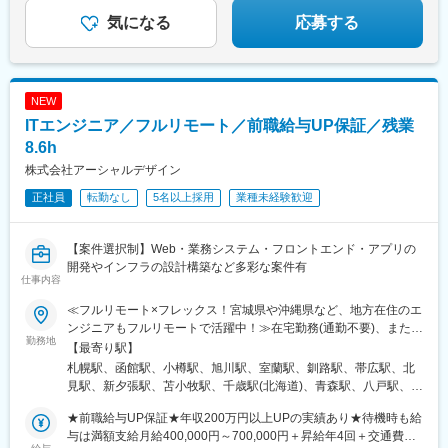
い
気になる
応募する
NEW
ITエンジニア／フルリモート／前職給与UP保証／残業
8.6h
株式会社アーシャルデザイン
正社員
転勤なし
5名以上採用
業種未経験歓迎
【案件選択制】Web・業務システム・フロントエンド・アプリの
開発やインフラの設計構築など多彩な案件有
仕事内容
≪フルリモート×フレックス！宮城県や沖縄県など、地方在住のエ
ンジニアもフルリモートで活躍中！≫在宅勤務(通勤不要)、または
勤務地
希望により一都三県・大阪・名古屋・福岡を中心とした全国の各
【最寄り駅】
プロジェクト先での勤務となります。★転居を伴う転勤はありま
札幌駅、函館駅、小樽駅、旭川駅、室蘭駅、釧路駅、帯広駅、北
せん。★プロジェクトは希望や適性を考慮して決定！プロジェク
見駅、新夕張駅、苫小牧駅、千歳駅(北海道)、青森駅、八戸駅、弘
トによっては社内SEなど自社内勤務も可能◎■本社／東京都渋谷
前駅、下北駅、五所川原駅、盛岡駅、花巻駅、北上駅、宮古駅、
区神宮前2-4-11 Daiwa神宮前ビル3階■大阪営業所／大阪府大阪
★前職給与UP保証★年収200万円以上UPの実績あり★待機時も給
盛駅、久慈駅、仙台駅、石巻駅、杜せきのした駅、新田駅(宮城
市西区靱本町2丁目2-22 ウツボパークビル403号室■名古屋営業
与は満額支給月給400,000円～700,000円＋昇給年4回＋交通費
県)、くりこま高原駅、多賀城駅、気仙沼駅、いわき駅、郡山駅(福