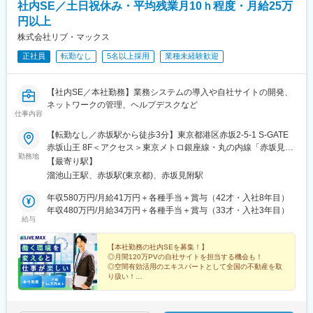
社内SE／土日祝休み・平均残業月10ｈ程度・月給25万
円以上
株式会社リブ・マックス
正社員
転勤なし
5名以上採用
業種未経験歓迎
【社内SE／本社勤務】業務システムの導入や自社サイトの開発、
ネットワークの管理、ヘルプデスクなど
仕事内容
【転勤なし／赤坂駅から徒歩3分】東京都港区赤坂2-5-1 S-GATE
赤坂山王 8F＜アクセス＞東京メトロ銀座線・丸の内線「赤坂見附
勤務地
駅」より徒歩6分東京メトロ千代田線「赤坂駅」より徒歩3分東京
【最寄り駅】
メトロ南北線・銀座線「溜池山王駅」より徒歩3分 ★U・Iターン
溜池山王駅、赤坂駅(東京都)、赤坂見附駅
歓迎！初期費用一部無料で当社物件に入居可能です◎ ※受動喫煙
対策：屋内全面禁
年収580万円/月給41万円＋各種手当＋賞与（42才・入社8年目）
年収480万円/月給34万円＋各種手当＋賞与（33才・入社3年目）
給与
【本社勤務の社内SEを募集！】
◎月間120万PVの自社サイトを担当する機会も！
◎空間有効活用のエキスパートとして全国の不動産を取
り扱い！
◎マンスリーマンションやビジネスホテルなど事業を展
開
◎完全週休2日制／賞与年2回／残業少なめなど働きやす