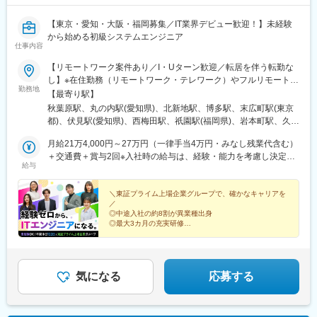
【東京・愛知・大阪・福岡募集／IT業界デビュー歓迎！】未経験
から始める初級システムエンジニア
仕事内容
【リモートワーク案件あり／I・Uターン歓迎／転居を伴う転勤な
し】※在住勤務（リモートワーク・テレワーク）やフルリモート案
勤務地
件もあります。（配属先による）東京・愛知・大阪・福岡の4拠点
【最寄り駅】
で募集中。ご希望の勤務地を選んでご応募いただけます。◎本社
秋葉原駅、丸の内駅(愛知県)、北新地駅、博多駅、末広町駅(東京
東京都千代田区神田練塀町300 住友不動産秋葉原駅前ビル6F┗
都)、伏見駅(愛知県)、西梅田駅、祇園駅(福岡県)、岩本町駅、久屋
JR山手線・京浜東北線「秋葉原駅」より徒歩2分◎名古屋営業所
大通駅、渡辺橋駅、櫛田神社前駅
愛知県名古屋市中区錦2-3-4 名古屋錦フロントタワー5F┗ 地下
月給21万4,000円～27万円（一律手当4万円・みなし残業代含む）
鉄桜通線・鶴舞線「丸の内駅」より徒歩1分◎大阪支店大阪府大阪
＋交通費＋賞与2回※入社時の給与は、経験・能力を考慮し決定。
給与
市北区堂島1-6-20 堂島アバンザ20F┗ JR東西線「北新地駅」よ
※賞与は入社2年目以降に支給。※みなし残業代は6時間分（9,609
り徒歩3分◎福岡営業所福岡県福岡市博多区博多駅前2-2-1 福岡
円～12,187円）。残業6時間を超える場合は超過分を追加で支
センタービル11F┗ JR「博多駅」より徒歩2分★全拠点で転居費
給。※転勤が可能な方、引っ越し費用は全額会社負担 ※条件有
＼東証プライム上場企業グループで、確かなキャリアを
／
用の補助制度あり（規定による）
【研修期間中の給与について】研修期間（最大3ヶ月）は月給
◎中途入社の約8割が異業種出身
197,795円以上※基本給165,000円～184,000円＋調整金※基本給が
◎最大3カ月の充実研修
最低賃金を下回っている場合は、調整金で最低賃金は保証。※残業
◎配属後も二系統のサポート体制
◎AWS・クラウド領域に強み
代は別途支給、その他の待遇に変更なし。※研修期間終了後は、月
◎上流工程へのステップアップも可能
給21万4,000円～27万円（一律手当4万円・みなし残業代含む）＋
◎年間休日122日／残業月7時間程度
交通費＋賞与2回
気になる
応募する