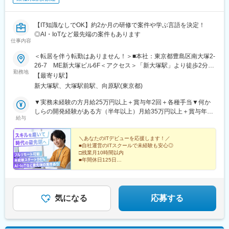
【IT知識なしでOK】約2か月の研修で案件や学ぶ言語を決定！
◎AI・IoTなど最先端の案件もあります
仕事内容
＜転居を伴う転勤はありません！＞■本社：東京都豊島区南大塚2-
26-7 ME新大塚ビル6F＜アクセス＞「新大塚駅」より徒歩2分
勤務地
「大塚駅」より徒歩6分【研修後のプロジェクト先】◆フルリモー
【最寄り駅】
ト、もしくは東京23区を中心とした東京・神奈川・千葉・埼玉・
新大塚駅、大塚駅前駅、向原駅(東京都)
札幌・仙台・名古屋・大阪・福岡など※勤務地は希望を考慮しま
す。※すべて徒歩10分以内の駅チカオフィスです。※敷地内全面禁
▼実務未経験の方月給25万円以上＋賞与年2回＋各種手当▼何か
煙☆在宅勤務や完全在宅（フルリモート）、リモートワークも相
しらの開発経験がある方（半年以上）月給35万円以上＋賞与年2
給与
談可能です！
回＋各種手当※経験・スキルなどを考慮し決定します。※上記金額
には一律支給の住宅手当2万円を含みます。※残業代は全額支給※
試用期間6カ月あり（期間中は月給23万円以上で、その他の待遇
＼あなたのITデビューを応援します！／
■自社運営のITスクールで未経験も安心◎
に変更なし）☆経験がある方は、現職・前職給与を考慮して月給
□残業月10時間以内
を決定します。☆明確な評価制度あるため、個人の頑張りに応じ
■年間休日125日
て評価します。【年収例】年収600万円（未経験入社4年）年収
□完全週休2日制／土日祝日休み
■フルリモートも可能
500万円（未経験入社3年）年収350万円（未経験入社2年）
□AI・IoTなど最先端の案件あり
■ゆくゆくは年収600万円も目指せる
気になる
応募する