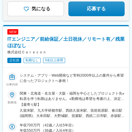
ネージャー職／経験15年
気になる
応募する
NEW
ITエンジニア／前給保証／土日祝休／リモート有／残業
ほぼなし
株式会社Ｃａｒｅｃｏｎ
正社員
転勤なし
5名以上採用
システム・アプリ・Web開発など常時2000件以上の案件から希望
に合ったプロジェクトへ参画！
仕事内容
関東・北海道・名古屋・大阪・福岡を中心としたプロジェクト先※
転居を伴う転勤はありません。※勤務地は希望を考慮の上、決定い
勤務地
たします。【本社】東京都渋谷区渋谷2-22-3 渋谷東口ビル3階＜
【最寄り駅】
アクセス＞JR・私鉄・メトロ各線「渋谷駅」より徒歩3分＼
久留米駅、九大学研都市駅、西鉄久留米駅、筑前前原駅、春日駅
POINT. ／当社は全国どこからでも受け入れ可能！都心にシェアハ
(福岡県)、大牟田駅、大野城駅、筑紫駅、西鉄二日市駅、赤坂駅
ウス（社宅）も完備しています◎
(福岡県)、天神駅、名島駅、博多南駅、東比恵駅、中洲川端駅、博
年収700万円 （42歳／入社5年目）
多駅、九州工大前駅、下曽根駅、旦過駅、小倉駅(福岡県)、今池駅
年収550万円 （36歳／入社4年目）
(福岡県)、スペースワールド駅、ささしまライブ駅、三河安城駅、