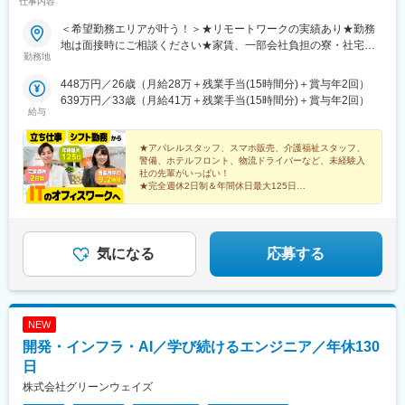
仕事内容
＜希望勤務エリアが叶う！＞★リモートワークの実績あり★勤務
地は面接時にご相談ください★家賃、一部会社負担の寮・社宅あ
勤務地
り【全国のプロジェクトを紹介！】北海道・宮城、茨城、栃木、
群馬東京、神奈川、埼玉、千葉愛知、静岡、岐阜、三重大阪、兵
448万円／26歳（月給28万＋残業手当(15時間分)＋賞与年2回）
庫、京都、滋賀、広島
639万円／33歳（月給41万＋残業手当(15時間分)＋賞与年2回）
給与
★アパレルスタッフ、スマホ販売、介護福祉スタッフ、
警備、ホテルフロント、物流ドライバーなど、未経験入
社の先輩がいっぱい！
★完全週休2日制＆年間休日最大125日
★年間有給休暇取得実績13.1日
★月平均残業時間9.2時間
★20代活躍中！
気になる
応募する
NEW
開発・インフラ・AI／学び続けるエンジニア／年休130
日
株式会社グリーンウェイズ