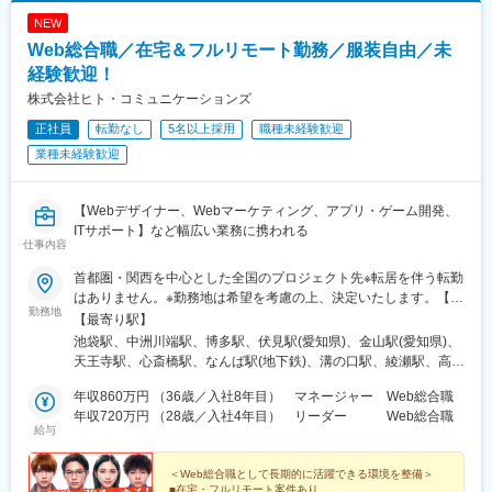
NEW
Web総合職／在宅＆フルリモート勤務／服装自由／未
経験歓迎！
株式会社ヒト・コミュニケーションズ
正社員
転勤なし
5名以上採用
職種未経験歓迎
業種未経験歓迎
【Webデザイナー、Webマーケティング、アプリ・ゲーム開発、
ITサポート】など幅広い業務に携われる
仕事内容
首都圏・関西を中心とした全国のプロジェクト先※転居を伴う転勤
はありません。※勤務地は希望を考慮の上、決定いたします。【本
勤務地
社】東京都豊島区東池袋 1-9-6 ヒトコムJobビル＜アクセス＞
【最寄り駅】
JR・私鉄・メトロ各線「池袋駅」より徒歩5分
池袋駅、中洲川端駅、博多駅、伏見駅(愛知県)、金山駅(愛知県)、
天王寺駅、心斎橋駅、なんば駅(地下鉄)、溝の口駅、綾瀬駅、高田
馬場駅、秋葉原駅、渋谷駅、那覇空港駅(鉄道)、佐世保駅、長崎駅
年収860万円 （36歳／入社8年目） マネージャー Web総合職
(長崎県)、佐賀駅、札幌駅、函館駅、小樽駅、旭川駅、室蘭駅、釧
年収720万円 （28歳／入社4年目） リーダー Web総合職
路駅、帯広駅、北見駅、新夕張駅、苫小牧駅、千歳駅(北海道)、青
給与
森駅、八戸駅、弘前駅、下北駅、五所川原駅、盛岡駅、花巻駅、
宮古駅、仙台駅、石巻駅、杜せきのした駅、新田駅(宮城県)、くり
＜Web総合職として長期的に活躍できる環境を整備＞
こま高原駅、多賀城駅、気仙沼駅、いわき駅、郡山駅(福島県)、福
■在宅・フルリモート案件あり