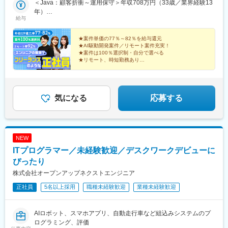
結／近鉄南大阪線「大阪阿倍野橋駅」直結■名古屋オフィス愛知県
＜Java：顧客折衝～運用保守＞年収708万円（33歳／業界経験13
名古屋市中村区名駅1-1-1 JPタワー名古屋21F◎JR・名鉄・近
年）
給与
鉄・あおなみ線・地下鉄「名古屋駅」直結■福岡オフィス福岡県福
＜AWS＋CISCO：インフラの設計構築＞年収624万円（28歳／業
岡市博多区博多駅中央街8-1 JRJP博多ビル3F◎JR・地下鉄「博多
界経験8年）
駅」直結■札幌オフィス北海道札幌市中央区大通西1-14-2 桂和大
★案件単価の77％～82％を給与還元
★AI駆動開発案件／リモート案件充実！
通ビル50 9F◎地下鉄「大通駅」「さっぽろ駅」 徒歩7分、JR「札
★案件は100％選択制・自分で選べる
幌駅」徒歩9分※受動喫煙対策：オフィス内禁煙
★リモート、時短勤務あり
★同じ仕事内容で【年収150万円以上UP】も実績あり！
◎ストレスゼロな環境で、理想のキャリアを実現！
気になる
応募する
NEW
ITプログラマー／未経験歓迎／デスクワークデビューに
ぴったり
株式会社オープンアップネクストエンジニア
正社員
5名以上採用
職種未経験歓迎
業種未経験歓迎
AIロボット、スマホアプリ、自動走行車など組込みシステムのプ
ログラミング、評価