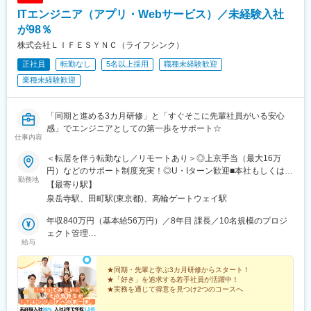
ITエンジニア（アプリ・Webサービス）／未経験入社
が98％
株式会社ＬＩＦＥＳＹＮＣ（ライフシンク）
正社員
転勤なし
5名以上採用
職種未経験歓迎
業種未経験歓迎
「同期と進める3カ月研修」と「すぐそこに先輩社員がいる安心
感」でエンジニアとしての第一歩をサポート☆
仕事内容
＜転居を伴う転勤なし／リモートあり＞◎上京手当（最大16万
円）などのサポート制度充実！◎U・Iターン歓迎■本社もしくは首
勤務地
都圏のプロジェクト先での勤務※研修は本社で実施します◎8割以
【最寄り駅】
上が東京都内でのプロジェクトです◆テレワーク／リモート／在
泉岳寺駅、田町駅(東京都)、高輪ゲートウェイ駅
宅の可能性あり※プロジェクト先による＝＝＝【東京本社】◆東京
都港区芝浦4-9-25 芝浦スクエアビル11F＜アクセス＞・JR各線
年収840万円（基本給56万円）／8年目 課長／10名規模のプロジ
「田町駅」より徒歩12分・JR各線「高輪ゲートウェイ駅」より徒
ェクト管理
給与
歩約20分・京急、都営地下鉄「泉岳寺駅」より徒歩11分・都営地
年収520万円（基本給33万円）／4年目 主任／リーダー2名のマネ
下鉄各線「三田駅」より徒歩約15分◎2025年10月に移転した新オ
ジメント
フィスです◎屋内禁煙（ビル内専用喫煙所あり）＝＝＝＜U・Iタ
★同期・先輩と学ぶ3カ月研修からスタート！
★「好き」を追求する若手社員が活躍中！
ーン支援あり＞■住宅手当（月2万円）■上京手当（最大16万円の
★実務を通じて得意を見つけ2つのコースへ
サポート）などのサポート制度も充実！遠方からの転職も応援し
ます！※いずれも規定あり
何かに夢中になれる方なら