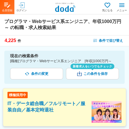
会員登録
ログイン
気になる
メニュー
プログラマ・Webサービス系エンジニア、年収1000万円
～
の転職・求人検索結果
4,225
条件で並び替え
件
現在の検索条件
[職種]プログラマ・Webサービス系エンジニア [年収]1000万円～
新着求人をいつでもチェック
条件の変更
この条件を保存
積極採用中
IT・データ総合職／フルリモート／服
装自由／基本定時退社