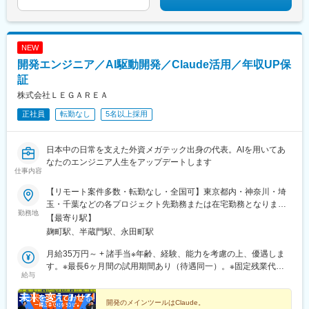
NEW
開発エンジニア／AI駆動開発／Claude活用／年収UP保
証
株式会社ＬＥＧＡＲＥＡ
正社員
転勤なし
5名以上採用
日本中の日常を支えた外資メガテック出身の代表。AIを用いてあ
なたのエンジニア人生をアップデートします
仕事内容
【リモート案件多数・転勤なし・全国可】東京都内・神奈川・埼
玉・千葉などの各プロジェクト先勤務または在宅勤務となりま
勤務地
す。◎転勤なし＆希望を考慮した配属先◎スキルを身につければ
【最寄り駅】
フルリモートも可能！【場所に縛られない働き方へ】◆U・Iター
麹町駅、半蔵門駅、永田町駅
ン歓迎◆全国どこからでも応募可能◆地方在住のまま、首都圏案
件に参画する選択も可能【本社】東京都千代田区麹町3丁目2-9
月給35万円～ + 諸手当※年齢、経験、能力を考慮の上、優遇しま
VORT麹町3 6階
す。※最長6ヶ月間の試用期間あり（待遇同一）。※固定残業代
給与
（67,166円～、40時間相当分）含む。残業がない場合も全額支給
し、超過分は別途支給。◎全員が年収UP！平均＋150万円、最大
＋280万円！◎「搾取」を排除し、あなたの市場価値をダイレク
開発のメインツールはClaude。