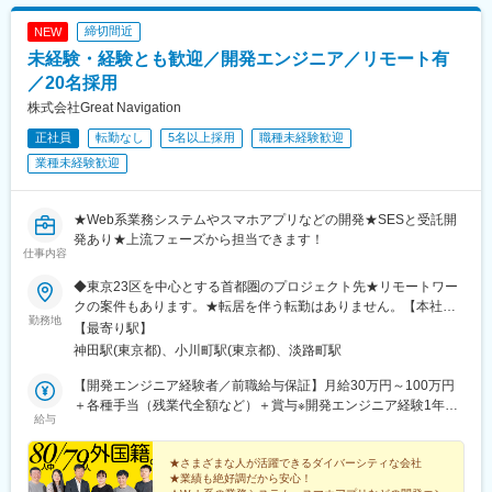
締切間近
NEW
未経験・経験とも歓迎／開発エンジニア／リモート有
／20名採用
株式会社Great Navigation
正社員
転勤なし
5名以上採用
職種未経験歓迎
業種未経験歓迎
★Web系業務システムやスマホアプリなどの開発★SESと受託開
発あり★上流フェーズから担当できます！
仕事内容
◆東京23区を中心とする首都圏のプロジェクト先★リモートワー
クの案件もあります。★転居を伴う転勤はありません。【本社】
勤務地
（住所）東京都千代田区内神田2-6-9 翔和鎌倉橋ビル５F（アク
【最寄り駅】
セス）◆JR各線「神田駅」西口より徒歩3分
神田駅(東京都)、小川町駅(東京都)、淡路町駅
【開発エンジニア経験者／前職給与保証】月給30万円～100万円
＋各種手当（残業代全額など）＋賞与※開発エンジニア経験1年以
給与
上の方※経験・スキル・能力を考慮して優遇します。※経験したフ
ェーズは不問です。※経験1年未満の方は、スキル等を考慮して決
定します（下限は月給22万円～25万円の間の金額となります）。
★さまざまな人が活躍できるダイバーシティな会社
★業績も絶好調だから安心！
【未経験者】月給22万円以上＋各種手当（残業代全額など）＋賞