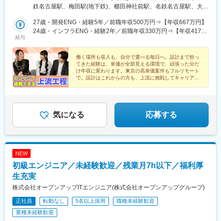
屋オフィス…愛知・三重など■大阪オフィス…大阪・兵庫・京都な
鉄名古屋駅、梅田駅(地下鉄)、櫛田神社前駅、名鉄名古屋駅、大阪
ど■福岡オフィス…福岡など◎不動産紹介支援あり引越しを検討し
駅、呉服町駅(福岡県)
ている方は仲介手数料の最大全額を当社が負担！※規定あり＜
27歳・開発ENG・経験5年／前職年収500万円⇒【年収667万円】
POINT＞不動産紹介支援あり ￣V￣￣￣￣￣￣￣￣￣￣￣￣￣ 引
24歳・インフラENG・経験2年／前職年収330万円⇒【年収417万
給与
越しを検討している方は仲介手数料の最大全額を当社が負担！※規
円】
定あり ＼当社のリアルが見られる！／ SNSでさまざまな情報発信
をしています。肉声でカンゲンの中身をお届け！ポッドキャスト
働く場所も収入も、自分で選べる毎日へ。設計まで担っ
てきた経験は、単価が全部見える環境で、頑張った分だ
はこちら↓https://x.gd/GZtHS 話題の広報永峰のXはこちら↓
け年収に変わります。東京の高単価案件もフルリモート
https://x.com/kangen_koho
で。設計はこれからの方も、上流に挑戦してキャリアを
伸ばせます。
気になる
応募する
NEW
初級エンジニア／未経験歓迎／残業月7h以下／福利厚
生充実
株式会社オープンアップITエンジニア(株式会社オープンアップグループ)
正社員
転勤なし
5名以上採用
職種未経験歓迎
業種未経験歓迎