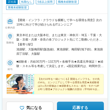
正社員
転勤なし
5名以上採用
職種未経験歓迎
業種未経験歓迎
【開発・インフラ・クラウドを横断して学べる環境を用意】次の
10年に向けて学び続けられるITエンジニア
仕事内容
東京本社または大阪本社、または東京・神奈川・埼玉・千葉・大
阪・京都・兵庫・奈良の各プロジェクト先にてご勤務いただきま
勤務地
す。………【東京オフィス】東京都豊島区東池袋3-4-3 NBF池袋イ
【最寄り駅】
ースト10F＜アクセス＞各線「池袋駅」、「東池袋駅」より徒歩6
池袋駅、大阪梅田駅(阪急線)、東池袋駅、梅田駅(地下鉄)、東池袋
分の好立地………【大阪オフィス】大阪府大阪市北区芝田1-4-8 北
四丁目駅、大阪駅
阪急ビル9F＜アクセス＞・阪急「大阪梅田駅」より徒歩1分・大
阪メトロ各線「梅田駅」より徒歩3分、JR「大阪駅」より徒歩3分
■経験者：月給30万円～132万円＋各種手当★高還元率保証！★経
の好立地！(変更の範囲：上記を除く当社関連勤務地※受動喫煙対
験・スキル等を考慮して決定します。※固定残業代は、時間外労働
給与
策：有（屋内禁煙）◎リモートワーク・フルリモート案件あり※経
の有無に関わらず40時間分を支給 月7万1,500円～31万4,500円■
験者を想定
未経験者◎東京：月給26万円～＋各種手当◎大阪：月給25万円～
＋各種手当※固定残業代は、時間外労働の有無に関わらず40時間
【次の10年を一緒につくる】開発もインフラも、その先
のAIも。エンジニアとして学べる環境を用意★未経験者
分を支給 東京：月6万2,000円～ 大阪：月6万円～※上記に記載
は3ヵ月の研修あり★経験者もスキル・給与・モチベUP
している3つの給与には固定残業代・一律住宅手当・環境手当を含
が叶う環境★プロジェクト報酬の大部分（平均86％以
み、各上記を超える時間外労働分は追加で支給。
上）を社員に還元★カジュアル面接を実施中
気になる
応募する