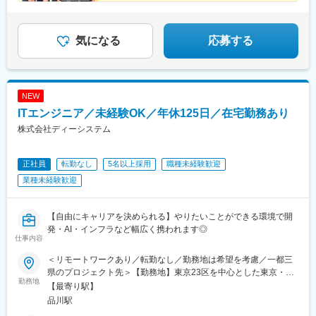
◆エンジニアの平均年収621万円
◆還元率83～最大100%
◆100%案件選択制
◆リモート案件93%
気になる
応募する
NEW
ITエンジニア／未経験OK／年休125日／在宅勤務あり
株式会社ディーシステム
正社員
転勤なし
5名以上採用
職種未経験歓迎
業種未経験歓迎
【自由にキャリアを決められる】やりたいことができる環境で開
発・AI・インフラなど幅広く携われます◎
仕事内容
＜リモートワークあり／転勤なし／勤務地は希望を考慮／一都三
県のプロジェクト先＞【勤務地】東京23区を中心とした東京・神
勤務地
奈川・千葉・埼玉のプロジェクト先での勤務※リモートワークや在
【最寄り駅】
宅勤務の案件多数※転勤はありません※受動喫煙対策あり■東京本
品川駅
社東京都港区港南2-16-4 品川グランドセントラルタワー3F└各線