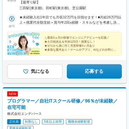
勤務地
後】■関東エリア（東京都近郊）・関西エリア（大阪府近郊）の案
【最寄り駅】
件が中心※勤務地はあなたの希望や通勤時間・アクセスなどを考慮
三田駅(東京都)、田町駅(東京都)、芝公園駅
したうえで決定します※転居を伴う転勤はありません★リモートワ
ーク案件多数あり★ある程度仕事に慣れてきたら「在宅勤務」
★未経験入社1年目でも月収32万円を目指せます！■月給26万円以
「フルリモート」「リモートワーク」も可能です！【本社】東京
上＋残業代全額支給＋賞与年2回※経験・スキルなどを考慮し決定
給与
都港区芝 5 丁目32番12 号＜アクセス＞・各線「三田駅」「田町
します※上記金額には一律支給の住宅手当2万円を含みます※残業
駅」より徒歩3分
代は全額支給します★エンジニア経験がある方は前職給与を考慮
した上で、優遇します！
＼最長3ヵ月の研修でエンジニアデビューを応援／
★土日祝休み＆年休125日！残業なし！
★ゼロから身に付く充実研修3ヶ月あり
★多彩な案件あり！ゲームやアプリ、AIなどの分野に挑
戦
★将来はフルリモート勤務やフリーの道も
★住宅・子供・資格手当充実
気になる
応募する
NEW
プログラマー／自社ITスクール研修／96％が未経験／
在宅可能
株式会社エンデバース
正社員
転勤なし
5名以上採用
職種未経験歓迎
業種未経験歓迎