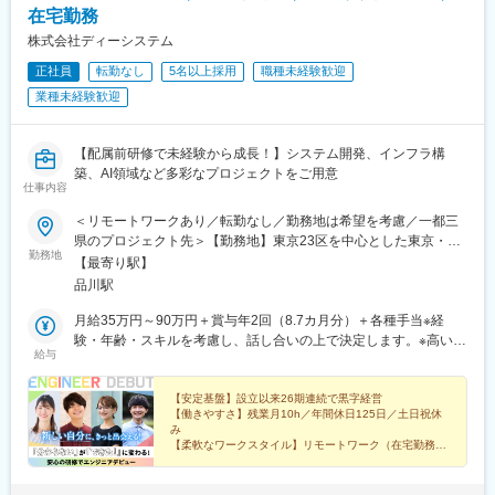
在宅勤務
株式会社ディーシステム
正社員
転勤なし
5名以上採用
職種未経験歓迎
業種未経験歓迎
【配属前研修で未経験から成長！】システム開発、インフラ構
築、AI領域など多彩なプロジェクトをご用意
仕事内容
＜リモートワークあり／転勤なし／勤務地は希望を考慮／一都三
県のプロジェクト先＞【勤務地】東京23区を中心とした東京・神
勤務地
奈川・千葉・埼玉のプロジェクト先での勤務※リモートワークや在
【最寄り駅】
宅勤務の案件多数※転勤はありません※受動喫煙対策あり■東京本
品川駅
社東京都港区港南2-16-4 品川グランドセントラルタワー3F└各線
「品川駅」より徒歩5分
月給35万円～90万円＋賞与年2回（8.7カ月分）＋各種手当※経
験・年齢・スキルを考慮し、話し合いの上で決定します。※高い技
給与
術力を持つ方には、高い給料水準でお応えします。※経験が4年以
下の場合は月給23万円～月給34万円内で決定させていただきます
※上記月給に残業代は含みません、残業代は別途全額支給いたしま
【安定基盤】設立以来26期連続で黒字経営
【働きやすさ】残業月10h／年間休日125日／土日祝休
す※これまでの経験・スキルを考慮して優遇いたします【年収例】
み
年収550万円／30歳・アソシエイトマネージャー職／経験3年年収
【柔軟なワークスタイル】リモートワーク（在宅勤務）
700万円／35歳・マネージャー職／経験5年年収800万円／40歳・
【収入アップ】平均賞与8.7カ月分／昇給率4.18%
【チーム参画】複数名での参画が基本
シニアマネージャー職／経験10年年収1000万円／45歳・エリアマ