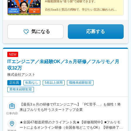
AI駆動開発を"使う側"で経験できます。
トに給与へ反映。《人生をアップデートした、3人の年収事例》
★Aさん／26歳男性／経験2年／C＃（詳細設計）【約170万円
自社SaaSと受託の両軸で、学びたい言語に触れられる
UP】入社前年収360万円⇒入社後年収約530万円★Bさん／29歳
環境。
還元率75%・全員年収UP（平均+160万円）・案件選択
女性／経験3年／JavaScript（基本設計）【約180万円UP】入社前
制。
年収450万円⇒入社後年収約620万円★Cさん／33歳男性／経験6
市場価値を上げたい経験者を歓迎します。
年／Java（要件定義）【約210万円UP】入社前年収630万円⇒入
気になる
応募する
社後年収約840万円
NEW
ITエンジニア／未経験OK／3ヵ月研修／フルリモ／月
収32万
株式会社アシスト
正社員
転勤なし
5名以上採用
職種未経験歓迎
業種未経験歓迎
【最長3ヵ月の研修でITエンジニアへ】「PC苦手…」も個性！将
来はフルリモも叶うスタートアップ企業
仕事内容
★全国47都道府県のクライアント先★【研修期間中】■フルリモ
ートによるオンライン研修（全国各地どこでもOK）【研修終了