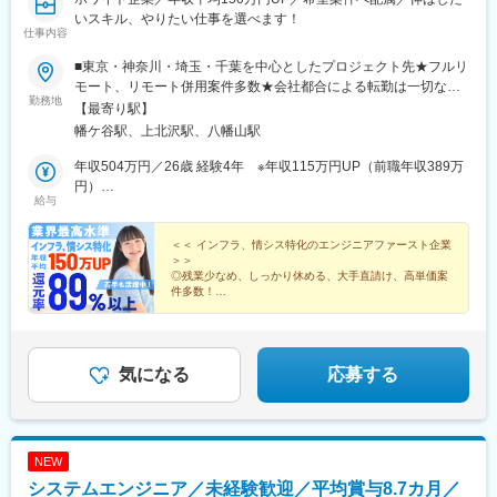
いスキル、やりたい仕事を選べます！
仕事内容
■東京・神奈川・埼玉・千葉を中心としたプロジェクト先★フルリ
モート、リモート併用案件多数★会社都合による転勤は一切なし
勤務地
★居住地を考慮し、配属します【渋谷オフィス】□東京都渋谷区幡
【最寄り駅】
ヶ谷1-2-2 京王幡ヶ谷ビル4F└京王新線「幡ヶ谷駅」南口より徒歩
幡ケ谷駅、上北沢駅、八幡山駅
1分※主にお客様やエンジニアとの打合せや営業活動を行う拠点で
す。【本社】□東京都世田谷区上北沢4-25-7└京王電鉄「八幡山
年収504万円／26歳 経験4年 ※年収115万円UP（前職年収389万
駅」より徒歩5分└京王電鉄「上北沢駅」より徒歩6分※主に帳票や
円）
給与
書類関連、機密性の高い業務を行う拠点です。【ホワイト企業の
年収621万円／30歳 経験6年 ※年収146万円UP（前職年収495
理由】全社の残業時間平均が月10時間以内であり、有給取得が運
万円）
用通り行われており、エンジニアからの苦情相談（相談をすぐに
＜＜ インフラ、情シス特化のエンジニアファースト企業
＞＞
解決せず苦情となった事例）が過去1年間無い事に加え、ご本人分
◎残業少なめ、しっかり休める、大手直請け、高単価案
の発注書の開示、お客様単価から割り出されるご本人の給与や賞
件多数！
与ならびに本社の利益がいつでも開示できる状態のため弊社はホ
◎還元率89％以上／年収平均150万円UPの実績！
◎専任担当によるキャリアサポート！
ワイト企業として認定準備中です。
◎AI研修、PM、リーダー育成勉強会あり！
気になる
応募する
NEW
システムエンジニア／未経験歓迎／平均賞与8.7カ月／