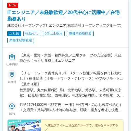
NEW
ITエンジニア／未経験歓迎／20代中心に活躍中／在宅
勤務あり
株式会社オープンアップITエンジニア(株式会社オープンアップグループ)
正社員
転勤なし
5名以上採用
職種未経験歓迎
業種未経験歓迎
【東京・愛知・大阪・福岡募集／上場グループの安定基盤】未経
験からじっくり育成！ITエンジニア
仕事内容
【リモートワーク案件あり／I・Uターン歓迎／転居を伴う転勤な
し】※在住勤務（リモートワーク・テレワーク）やフルリモート案
勤務地
件もあります。（配属先による）東京・愛知・大阪・福岡の4拠点
【最寄り駅】
で募集中。ご希望の勤務地を選んでご応募いただけます。◎本社
秋葉原駅、丸の内駅(愛知県)、北新地駅、博多駅、末広町駅(東京
東京都千代田区神田練塀町300 住友不動産秋葉原駅前ビル6F┗
都)、伏見駅(愛知県)、西梅田駅、祇園駅(福岡県)、岩本町駅、久屋
JR山手線・京浜東北線「秋葉原駅」より徒歩2分◎名古屋営業所
大通駅、渡辺橋駅、櫛田神社前駅
愛知県名古屋市中区錦2-3-4 名古屋錦フロントタワー5F┗ 地下
月給21万4,000円～27万円（一律手当4万円・みなし残業代含む）
鉄桜通線・鶴舞線「丸の内駅」より徒歩1分◎大阪支店大阪府大阪
＋交通費＋賞与2回※入社時の給与は、経験・能力を考慮し決定。
給与
市北区堂島1-6-20 堂島アバンザ20F┗ JR東西線「北新地駅」よ
※賞与は入社2年目以降に支給。※みなし残業代は6時間分（9,609
り徒歩3分◎福岡営業所福岡県福岡市博多区博多駅前2-2-1 福岡
円～12,187円）。残業6時間を超える場合は超過分を追加で支
センタービル11F┗ JR「博多駅」より徒歩2分★全拠点で転居費
給。※転勤が可能な方、引っ越し費用は全額会社負担 ※条件有
＼東証プライム上場企業グループで、確かなキャリアを
／
用の補助制度あり（規定による）
┏━━━━━━━━━━━━┓ 研修期間中の給与について