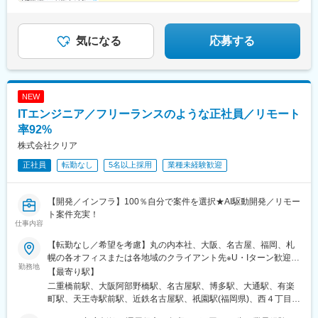
ITエンジニアのポテンシャルは十分！
仲間と一緒にゼロから学び、
自分らしいキャリアを実現！
気になる
応募する
NEW
ITエンジニア／フリーランスのような正社員／リモート
率92%
株式会社クリア
正社員
転勤なし
5名以上採用
業種未経験歓迎
【開発／インフラ】100％自分で案件を選択★AI駆動開発／リモー
ト案件充実！
仕事内容
【転勤なし／希望を考慮】丸の内本社、大阪、名古屋、福岡、札
幌の各オフィスまたは各地域のクライアント先※U・Iターン歓迎■
勤務地
丸の内本社東京都千代田区丸の内二丁目6番1号 丸の内パークビ
【最寄り駅】
ルディング6F◎各線「東京駅」直結、各線「二重橋前駅」 徒歩1
二重橋前駅、大阪阿部野橋駅、名古屋駅、博多駅、大通駅、有楽
分■大阪オフィス大阪府大阪市阿倍野区阿倍野筋1-1-43 あべのハ
町駅、天王寺駅前駅、近鉄名古屋駅、祇園駅(福岡県)、西４丁目
ルカス31F◎地下鉄御堂筋線・谷町線、JR阪和線「天王寺駅」直
駅、東京駅、天王寺駅、名鉄名古屋駅、バスセンター前駅