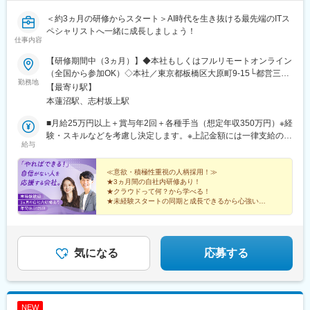
＜約3ヵ月の研修からスタート＞AI時代を生き抜ける最先端のITス
ペシャリストへ一緒に成長しましょう！
仕事内容
【研修期間中（3ヵ月）】◆本社もしくはフルリモートオンライン
（全国から参加OK）◇本社／東京都板橋区大原町9-15└都営三田
勤務地
線「本蓮沼駅」より徒歩4分└都営三田線「志村坂上駅」より徒歩
【最寄り駅】
9分【研修終了後】◆東京23区を中心とした全国各地のITプロジェ
本蓮沼駅、志村坂上駅
クト先※勤務地は希望を考慮します。※転居を伴う転勤はありませ
ん。※すべて徒歩10分以内の駅チカオフィスです。※フルリモー
■月給25万円以上＋賞与年2回＋各種手当（想定年収350万円）※経
ト・在宅勤務・リモートワークはプロジェクトによって異なりま
験・スキルなどを考慮し決定します。※上記金額には一律支給の住
給与
す。
宅手当2万円を含みます。※残業代は全額支給※試用期間6ヵ月あり
（期間中は月給23万円以上で、その他の待遇に変更なし）☆経験
がある方は、現職・前職給与を考慮します。☆明確な評価制度あ
≪意欲・積極性重視の人柄採用！≫
★3ヵ月間の自社内研修あり！
り。個人の頑張りに応じて評価します。【年収例】年収450万円
★クラウドって何？から学べる！
（経験2年入社）年収750万円（経験3年入社）年収950万円（経験
★未経験スタートの同期と成長できるから心強い！
5年入社）
★研修後は最先端プロジェクトで活躍！
★成長は昇給・昇格で評価！
★土日祝休み、年休125日、残業少なめ♪
気になる
応募する
NEW