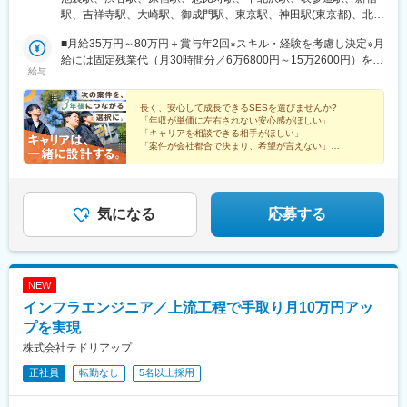
駅、豊中駅、吹田駅(東海道本線)、梅田駅(地下鉄)、茨木駅、京都
元である宮崎へ移住したい」という希望を叶えるためこれまで経
駅、吉祥寺駅、大崎駅、御成門駅、東京駅、神田駅(東京都)、北千
駅、宇治駅(奈良線)、亀岡駅、奈良駅、天理駅、和歌山駅、姫路
験のないAWSスキルの獲得を目指すことに。営業が500社に連絡
住駅、上野駅、赤羽駅、川崎駅、武蔵小杉駅、市川駅、浜松町
駅、西宮駅(ＪＲ線)、尼崎駅(東海道本線)、明石駅、神戸駅(兵庫
して案件を獲得し、現在はフルリモートのAWS案件にて活躍中！
■月給35万円～80万円＋賞与年2回※スキル・経験を考慮し決定※月
駅、押上駅、日吉駅(神奈川県)、自由が丘駅、大宮駅(埼玉県)、松
県)、宝塚駅、伊丹駅(阪急線)、芦屋駅(東海道本線)、大津駅、草津
＝＝■案件例＝＝＜開発＞・大手求人サイト向けWebアプリ開発
給には固定残業代（月30時間分／6万6800円～15万2600円）を含
戸駅、川越駅、本八幡駅(総武線)、本町駅、大阪梅田駅(阪急線)、
給与
駅(滋賀県)、彦根駅、倉敷市駅、岡山駅、津山駅、広島駅、福山
（Java／Spring Boot）・製造業向けIoTデータ管理システム開発
む。 超過分は別途支給します。＼アワーズシップの給与制度／
ＪＲ難波駅、なんば駅(地下鉄)、大阪阿部野橋駅、淀屋橋駅、心斎
駅、呉駅、西条駅(広島県)、尾道駅、下関駅、山口駅(山口県)、宇
（Java／Spring Boot）・大手ECサイト向けの新規機能開発
￣￣￣￣￣￣￣￣￣￣￣￣￣￣￣◆ 市場価値で評価する給与制度
橋駅、新大阪駅、神泉駅、明治神宮前駅、代官山駅、池ノ上駅、
部駅、久留米駅、小倉駅(福岡県)、大牟田駅、天神駅、大分駅、別
（TypeScript／Next.js）＜インフラ＞・ゼロトラストモデル導入
└単価変動の影響を受けにくい設計└長く安心して働ける仕組みを
長く、安心して成長できるSESを選びませんか?
新宿駅(東京メトロ)、井の頭公園駅、汐留駅、二重橋前駅、岩本町
「年収が単価に左右されない安心感がほしい」
府駅(大分県)、中津駅(大分県)、鹿児島駅、熊本駅、泉崎駅、中豊
に伴うAzure AD、Intune、Microsoft Defenderの導入支援・ECサ
目指しています◆ 待機期間中も給与100%保証└現場が合わない時
駅、牛田駅(東京都)、稲荷町駅(東京都)、赤羽岩淵駅、京急川崎
「キャリアを相談できる相手がほしい」
駅、赤井駅、会津本郷駅、西若松駅、湯本駅、本八戸駅、筒井駅
イトリプレースに伴うAWS基盤構築【本社】東京都豊島区東池袋
の調整も、会社が能動的に対応◆ 透明性のある評価体制└「なぜ
駅、新丸子駅、市川真間駅、大門駅(東京都)、とうきょうスカイツ
「案件が会社都合で決まり、希望が言えない」
(青森県)、浪岡駅、向山駅、三沢駅(青森県)、七戸十和田駅、黒石
1丁目34番5号 いちご東池袋ビル6階JR・東武・西武・東京メトロ
上がるのか」をきちんと説明する仕組み＼人生が変わったエンジ
ーアワーズシップは"人×成長"で年収が上がる会社で
リー駅、奥沢駅、本川越駅、本八幡駅(都営線)、堺筋本町駅、梅田
駅(青森県)、苫米地駅、下田駅(青森県)、斗米駅、種市駅、金田一
す。
各線「池袋駅」東口より徒歩6分
ニアたちのリアルな声／￣￣￣￣￣￣￣￣￣￣￣￣￣￣￣￣￣￣
駅(地下鉄)、大阪難波駅、天王寺駅、大江橋駅、四ツ橋駅、東淀川
温泉駅、平内駅、栄駅(愛知県)、堺駅、なかもず駅、本町駅、堺東
￣￣￣￣◆T・Sさん（30代男性）・前職：インフラ構築・運用経
駅、新代田駅、外苑前駅、新宿西口駅、新橋駅、大手町駅(東京
駅、りんくうタウン駅、枚方市駅、三宮駅(神戸新交通)、加古川
験4年・ 年収：350万円 → 540万円（これまでの経験が評価され
都)、淡路町駅、京成関屋駅、京成上野駅、向河原駅、竹芝駅、九
気になる
応募する
駅、新神戸駅、塚口駅(福知山線)、岡本駅(兵庫県)、京阪山科駅、
190万UP！！）◆J・Sさん（20代男性）・前職：開発経験2年・
品仏駅、京成八幡駅、大阪駅、天王寺駅前駅、肥後橋駅、長堀橋
京都河原町駅、烏丸駅、桂駅、二条駅、赤坂駅(福岡県)、西鉄平尾
年収：370万円 → 450万円（今後の活躍を見込んで80万UP！！）
駅
駅、六本松駅、吉塚駅、東比恵駅、薬院駅、高槻駅、京橋駅(大阪
府)、新大阪駅、淀屋橋駅、天満橋駅、岸和田駅、池田駅(大阪
NEW
府)、赤坂駅(東京都)、大宮駅(埼玉県)、長津田駅、相模大野駅、四
ツ谷駅、大森駅(東京都)、武蔵小杉駅、東池袋駅、櫛田神社前駅、
インフラエンジニア／上流工程で手取り月10万円アッ
祇園駅(福岡県)、丸の内駅(愛知県)、東別院駅、大阪阿部野橋駅、
プを実現
四ツ橋駅、大阪難波駅、高津駅(神奈川県)、青井駅、西早稲田駅、
株式会社テドリアップ
岩本町駅、神泉駅、佐世保中央駅、長崎駅前駅、さっぽろ駅、函
館駅前駅、津軽五所川原駅、あおば通駅、曽根田駅、工機前駅、
正社員
転勤なし
5名以上採用
宇都宮駅東口駅、今市駅、中央前橋駅、西桐生駅、北朝霞駅、池
ノ上駅、蓮沼駅、西葛西駅、牛田駅(東京都)、板橋区役所前駅、京