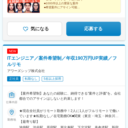
島駅(福島県)、会津若松駅、須賀川駅、白河駅、喜多方駅、水戸
■1000件以上の豊富な案件
駅、つくば駅、日立駅、勝田駅、土浦駅、古河駅、取手駅、牛久
■希望案件にアサイン可能
■私服勤務OK
駅、守谷駅、宇都宮駅、小山駅、栃木駅、足利駅、佐野駅、那須
■年間休日120日以上！
塩原駅、鹿沼駅、真岡駅、下今市駅、西那須野駅、高崎駅、前橋
■完全週休二日制（土日祝）
駅、太田駅(群馬県)、伊勢崎駅、桐生駅、館林駅、渋川駅、川口
■基本定時退社
駅、川越駅、所沢駅、越谷駅、草加駅、春日部駅、上尾駅、熊谷
気になる
応募する
駅、浦和駅、新座駅、狭山市駅、入間市駅、三郷駅(埼玉県)、深谷
駅、朝霞台駅、戸田駅(埼玉県)、ふじみ野駅、鴻巣駅、坂戸駅(埼
玉県)、八潮駅、志木駅、飯能駅、下北沢駅、練馬駅、蒲田駅、葛
西駅、北千住駅、荻窪駅、大山駅(東京都)、八王子駅、豊洲駅、亀
NEW
有駅、町田駅、品川駅、赤羽駅、新宿駅、中野駅(東京都)、目黒
ITエンジニア／案件希望制／年収190万円UP実績／フ
駅、錦糸町駅、六本木駅、調布駅、上野駅、小平駅、立川駅、日
本橋駅(東京都)、吉祥寺駅、多摩センター駅、青梅駅、国分寺駅、
ルリモ
武蔵小金井駅、昭島駅、東京駅、国立駅、玉川上水駅、東久留米
アワーズシップ株式会社
駅、船橋駅、松戸駅、市川駅、柏駅、五井駅、千葉駅、流山おお
正社員
転勤なし
5名以上採用
たかの森駅、八千代台駅、習志野駅、浦安駅(千葉県)、愛宕駅(千
葉県)、木更津駅、成田駅、我孫子駅、鎌ケ谷駅、印西牧の原駅、
四街道駅、銚子駅、藤沢駅、横須賀駅、横浜駅、相模原駅、川崎
【案件希望制】あなたの経験に、納得できる"案件と評価"を。会社
駅、平塚駅、茅ケ崎駅、大和駅(神奈川県)、本厚木駅、小田原駅、
都合でのアサインはしないと約束します！
鎌倉駅、秦野駅、座間駅、伊勢原駅、逗子駅、三崎口駅、長野
仕事内容
駅、松本駅、上田駅、佐久平駅、飯田駅(長野県)、中野松川駅、飯
山駅、須坂駅、富山駅、砺波駅、黒部駅、魚津駅、金沢駅、浜松
★現在全社員がリモート勤務中！2人に1人がフルリモートで働い
駅、静岡駅、富士駅、沼津駅、磐田駅、藤枝駅、岡崎駅、豊橋
ています★転勤なし／在宅勤務OK■関東（東京・埼玉・神奈川・
勤務地
駅、名古屋駅、刈谷市駅、名鉄一宮駅、三河安城駅、岐阜駅、各
千葉）、関西（大阪）のプロジェクト先※希望や居住地を考慮し、
【最寄り駅】
務ケ原駅、多治見駅、可児駅、四日市駅、津駅、名張駅、布施
決定＼リモートワーク事例／子どもが生まれ、「将来的に妻の地
池袋駅、渋谷駅、原宿駅、恵比寿駅、下北沢駅、表参道駅、新宿