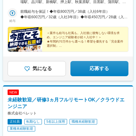
場駅、品川駅、新橋駅、押上駅、秋葉原駅、目黒駅、蒲田駅、上
野駅、代々木上原駅、町田駅、綾瀬駅、大手町駅(東京都)、中野駅
前職給与を保証！◆年収800万円／38歳（入社6年目）
(東京都)、大門駅(東京都)、有楽町駅、吉祥寺駅、日暮里駅(舎人ラ
◆年収600万円／32歳（入社3年目）◆年収450万円／28歳（入社
イナー)、五反田駅、三田駅(東京都)、中目黒駅、西日暮里駅、大
給与
1年目）
崎駅、恵比寿駅、大井町駅、泉岳寺駅、神保町駅、国分寺駅、立
川駅、飯田橋駅、市ケ谷駅、小竹向原駅、錦糸町駅、二子玉川
＜案件も給与も社風も。入社後に後悔しない環境を求
駅、四ツ谷駅、自由が丘駅、新木場駅、森下駅(東京都)、九段下
め、エンジニア経験者が続々入社中！＞
駅、三軒茶屋駅、荻窪駅、春日駅(東京都)、日本橋駅(東京都)、田
★年間約70万件から選べる！希望を優先する「完全案件
町駅(東京都)、下北沢駅、神田駅(東京都)、六本木一丁目駅、東池
選択制」
★前職給与保証×社長直轄の伴走支援で、納得できるキ
袋駅、二重橋前駅、西早稲田駅、北品川駅、汐留駅、とうきょう
ャリアへ！
スカイツリー駅、末広町駅(東京都)、蓮沼駅、稲荷町駅(東京都)、
★リモート併用率90％！多彩な案件あり
代々木八幡駅、浜松町駅、銀座駅、井の頭公園駅、大崎広小路
駅、代官山駅、下神明駅、高輪ゲートウェイ駅、立川北駅、牛込
気になる
応募する
神楽坂駅、江古田駅、住吉駅(東京都)、二子新地駅、麹町駅、奥沢
駅、清澄白河駅、西太子堂駅、後楽園駅、三越前駅、池ノ上駅、
新日本橋駅、麻布十番駅、学習院下駅、内幸町駅、岩本町駅、京
急蒲田駅、京成上野駅、御成門駅、銀座一丁目駅、西日暮里駅(舎
NEW
人ライナー)、高輪台駅、芝公園駅、白金高輪駅、水道橋駅、立川
未経験歓迎／研修3ヵ月フルリモートOK／クラウドエ
南駅、新桜台駅、九品仏駅、菊川駅(東京都)、本郷三丁目駅、茅場
町駅、新代田駅
ンジニア
株式会社ベレット
正社員
転勤なし
5名以上採用
職種未経験歓迎
業種未経験歓迎