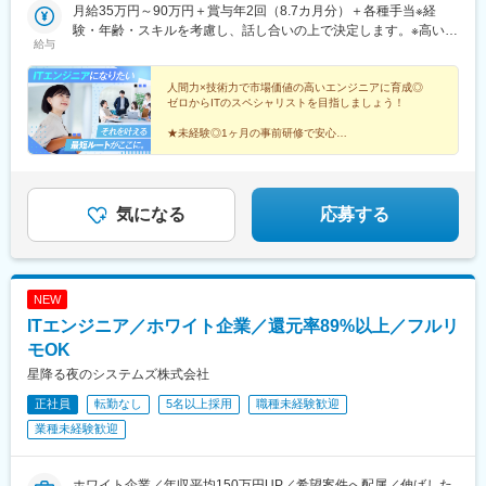
「品川駅」より徒歩5分
月給35万円～90万円＋賞与年2回（8.7カ月分）＋各種手当※経
験・年齢・スキルを考慮し、話し合いの上で決定します。※高い技
給与
術力を持つ方には、高い給料水準でお応えします。※経験が4年以
下の場合は月給23万円～月給34万円内で決定させていただきます
※上記月給に残業代は含みません、残業代は別途全額支給いたしま
人間力×技術力で市場価値の高いエンジニアに育成◎
ゼロからITのスペシャリストを目指しましょう！
す※これまでの経験・スキルを考慮して優遇いたします【年収例】
年収550万円／30歳・アソシエイトマネージャー職／経験3年年収
★未経験◎1ヶ月の事前研修で安心
700万円／35歳・マネージャー職／経験5年年収800万円／40歳・
★土日祝休み／年休125日
★残業月平均10h
シニアマネージャー職／経験10年年収1000万円／45歳・エリアマ
★賞与実績8.7ヶ月
ネージャー職／経験15年
★クラウド・AI・DXなど
最新技術も学べる
気になる
応募する
NEW
ITエンジニア／ホワイト企業／還元率89%以上／フルリ
モOK
星降る夜のシステムズ株式会社
正社員
転勤なし
5名以上採用
職種未経験歓迎
業種未経験歓迎
ホワイト企業／年収平均150万円UP／希望案件へ配属／伸ばした