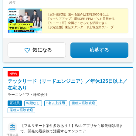
給与
南安城駅、尾張一宮駅、国府宮駅、岡崎駅、東岡崎駅、蒲郡駅、
刈谷駅、刈谷市駅、岩倉駅(愛知県)、犬山駅、高蔵寺駅、勝川駅、
【案件選択制】選べる案件は常時2000件以上
春日井駅(中央本線)、小牧駅、西尾駅、大府駅、長久手古戦場駅、
【キャリアアップ】最短3年でPM・PLも目指せる
杁ケ池公園駅、太田川駅、赤池駅(愛知県)、豊橋駅、浄水駅、新豊
【リモート可】全国どこからでも活躍できる
田駅、豊田市駅、平戸橋駅、豊明駅、いりなか駅、荒畑駅、桜山
【安定基盤】東証スタンダード上場企業グループ
【働き方】年休120日以上／残業月平均8h／月給35万円
駅、熱田駅、東枇杷島駅、覚王山駅、今池駅(愛知県)、星ケ丘駅
～
(愛知県)、千種駅、池下駅、本山駅(愛知県)、名古屋大学駅、矢場
町駅、丸の内駅(愛知県)、伏見駅(愛知県)、金山駅(愛知県)、大須
観音駅、鶴舞駅、栄駅(愛知県)、名古屋駅、八田駅(関西本線)、国
気になる
応募する
際センター駅、塩釜口駅、原駅(愛知県)、平針駅、新栄町駅(愛知
県)、森下駅(愛知県)、矢田駅(愛知県)、神宮前駅、上飯田駅、一社
駅、上社駅、藤が丘駅(愛知県)、神沢駅、徳重駅、鳴海駅、古市駅
(大阪府)、茨木駅、河内長野駅、貝塚駅(大阪府)、岸和田駅、高石
NEW
駅、高槻駅、尾崎駅、堺東駅、なかもず駅、太子橋今市駅、寝屋
テックリード（リードエンジニア）／年休125日以上／
川市駅、吹田駅(東海道本線)、江坂駅、千里丘駅、泉大津駅、樽井
駅、大阪狭山市駅、阿倍野駅(阪堺線)、西九条駅、鴫野駅、心斎橋
在宅あり
駅、堺筋本町駅、天満橋駅、なんば駅(地下鉄)、淀屋橋駅、天王寺
ラーニンギフト株式会社
駅、梅田駅(地下鉄)、西梅田駅、南方駅(大阪府)、芦原橋駅、住道
正社員
転勤なし
5名以上採用
職種未経験歓迎
駅、絹延橋駅、布施駅、藤井寺駅、近鉄八尾駅、富田林駅、千里
中央駅(北大阪急行)、豊中駅、枚方市駅、箕面駅、西三荘駅、大通
業種未経験歓迎
駅、琴似駅(函館本線)、麻生駅、白石駅(札幌市営)、新札幌駅、福
住駅、新千歳空港駅(鉄道)、手稲駅、北２４条駅、すすきの駅、西
１１丁目駅、西１８丁目駅、円山公園駅、宮の沢駅、桑園駅、大
【フルリモート案件多数あり！】Webアプリから最先端領域ま
谷地駅、東札幌駅、旭川駅、釧路駅、札幌駅、室蘭駅、小樽駅、
で、開発の最前線で活躍するエンジニア
仕事内容