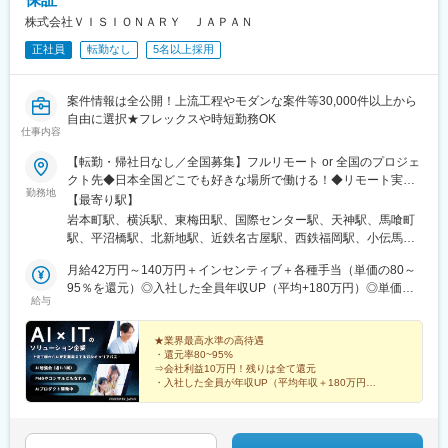
錦糸町駅、目黒駅、立川駅、浜松駅、静岡駅、富士駅、沼津駅、
磐田駅、藤枝駅、西宮駅(ＪＲ線)、神戸駅(兵庫県)、白木原駅、二
株式会社ＶＩＳＩＯＮＡＲＹ ＪＡＰＡＮ
日市駅、西鉄福岡駅、櫛田神社前駅、祇園駅(福岡県)、名鉄一宮
正社員
転勤なし
5名以上採用
駅、犬山口駅、新豊橋駅、久屋大通駅、東別院駅、上前津駅、栄
町駅(愛知県)、近鉄名古屋駅、八田駅(名古屋市営)、名鉄名古屋
駅、植田駅(名古屋市営)、高岳駅、大曽根駅、ナゴヤドーム前矢田
案件情報は全公開！上流工程やモダンな案件等30,000件以上から
駅、熱田神宮伝馬町駅、本郷駅(愛知県)、伽羅橋駅、高槻市駅、中
自由に選択★フレックスや時短勤務OK
百舌鳥駅、土居駅(大阪府)、摂津市駅、金剛駅、阿倍野駅(地下
仕事内容
鉄)、千鳥橋駅、蒲生四丁目駅、四ツ橋駅、本町駅、大阪難波駅、
【転勤・帰社日なし／全国募集】フルリモート or 全国のプロジェ
なにわ橋駅、大阪阿部野橋駅、大阪梅田駅(阪急線)、大阪梅田駅
クト先◆日本全国どこでも好きな場所で働ける！◆リモート実施
(阪神線)、西中島南方駅、大国町駅、ＪＲ河内永和駅、富田林西口
勤務地
率93%◆UIターン歓迎（東京から沖縄へ移住したメンバーも）◆
【最寄り駅】
駅、千里中央駅(大阪モノレール)、宮之阪駅、門真市駅、西４丁目
リモート／出社の頻度も自分で選べる◆転居を伴う転勤なし※希望
駅、琴似駅(札幌市営)、新琴似駅、新さっぽろ駅、狸小路駅、中央
岩本町駅、横浜駅、東梅田駅、国際センター駅、天神駅、馬喰町
や居住地を考慮し決定します★全国で積極的に採用中勤務地やリ
区役所前駅、西１５丁目駅、西２８丁目駅、さっぽろ駅、函館駅
駅、平沼橋駅、北新地駅、近鉄名古屋駅、西鉄福岡駅、小伝馬町
モートの頻度も希望を考慮して決定！今後、新拠点の設立も視野
前駅、南越谷駅、北朝霞駅、東京ディズニーランド・ステーショ
駅、大阪梅田駅(阪神線)、名古屋駅、中洲川端駅
に入れています。※現在、全国5拠点（東京・横浜・大阪・名古
月給42万円～140万円＋インセンティブ＋各種手当（単価の80～
ン駅、初富駅、本八幡駅(都営線)、新津田沼駅、京成千葉駅、京成
屋・福岡）【本社】東京都千代田区岩本町2-11-9 IT2 5階【横浜支
95％を還元）◎入社した全員年収UP（平均+180万円）◎単価連
船橋駅、逸見駅、金沢八景駅(京急線)、綱島駅、高島町駅、和田塚
給与
社】神奈川県横浜市西区北幸2-10-28 むつみビル3階【大阪支社】
動型⇒会社利益は最大10万円！残り全て還元◎エンジニア平均年
駅、北茅ケ崎駅、入谷駅(神奈川県)、高津駅(神奈川県)、京急川崎
大阪府大阪市北区梅田1-1-3 大阪駅前第3ビル29階【名古屋支社】
収640万円※スキル・経験・能力を考慮して決定します※固定残業
駅、西葛西駅、北品川駅、汐留駅、溜池山王駅、外苑前駅、白金
愛知県名古屋市中村区名駅3-4-10 アルティメイト名駅1st2階【福
代（30時間分／93,750円～304,688円）を含む、超過分は別途支
★業界最高水準の高待遇
台駅、六本木一丁目駅、西日暮里駅、原宿駅、神泉駅、西早稲田
・還元率80~95%
岡支社】福岡県福岡市中央区天神4-6-28 天神ファーストビル7階
給---------------★案件情報は全公開★案件の単価・契約内容・商
駅、新宿駅(東京メトロ)、二重橋前駅、岩本町駅、淡路町駅、青井
⇒会社利益10万円！残りは全て還元
流・契約期間・評価制度も“全公開”しています。透明度の高い環境
駅、牛田駅(東京都)、稲荷町駅(東京都)、蓮沼駅、平和島駅、布田
・入社した全員が年収UP（平均年収＋180万円）
で自由に案件を選ぶことができます！案件単価60万円 ⇒ 年収約
駅、京王八王子駅、東池袋駅、住吉駅(東京都)、不動前駅、立川北
★全国好きな場所で好きな仕事ができる
520万円案件単価80万円 ⇒ 年収約730万円案件単価100万円 ⇒ 年
駅、新浜松駅、新静岡駅、西宮駅、ハーバーランド駅、紫駅、天
・残業月平均5.7h
収約930万円---------------■社員の年収UP例◎570万円：25歳／
神南駅、呉服町駅(福岡県)、西一宮駅、近鉄八田駅、車道駅、熱田
・日報／帰社日等の社内業務なし