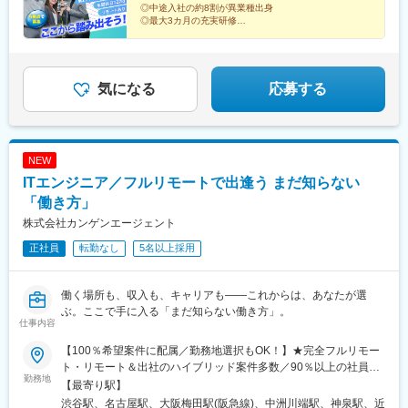
◎中途入社の約8割が異業種出身
┗━━━━━━━━━━━━┛研修期間（最大3ヶ月）は月給
◎最大3カ月の充実研修
197,795円以上※基本給165,000円～184,000円＋調整金※基本給が
◎配属後も多方面からのサポート有
◎AWS・クラウド領域に強み
最低賃金を下回っている場合は、調整金で最低賃金は保証。※残業
◎上流工程へのステップアップ可能
代は別途支給、その他の待遇に変更なし。※研修期間終了後は、月
◎年間休日122日／残業月7時間程度
給21万4,000円～27万円（一律手当4万円・みなし残業代含む）＋
気になる
応募する
交通費＋賞与2回
NEW
ITエンジニア／フルリモートで出逢う まだ知らない
「働き方」
株式会社カンゲンエージェント
正社員
転勤なし
5名以上採用
働く場所も、収入も、キャリアも――これからは、あなたが選
ぶ。ここで手に入る「まだ知らない働き方」。
仕事内容
【100％希望案件に配属／勤務地選択もOK！】★完全フルリモー
ト・リモート＆出社のハイブリッド案件多数／90％以上の社員が
勤務地
いずれかの働き方をしています！各拠点を中心とした全国のクラ
【最寄り駅】
イアント先での勤務■本社…東京・神奈川・埼玉・千葉など■名古
渋谷駅、名古屋駅、大阪梅田駅(阪急線)、中洲川端駅、神泉駅、近