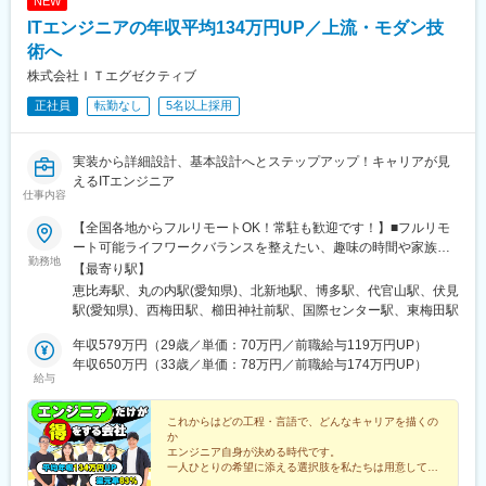
NEW
宮駅、三条駅(京都府)、五条駅(京都市営)、蒲生四丁目駅、なにわ
ITエンジニアの年収平均134万円UP／上流・モダン技
橋駅、溜池山王駅、大森海岸駅
術へ
株式会社ＩＴエグゼクティブ
正社員
転勤なし
5名以上採用
実装から詳細設計、基本設計へとステップアップ！キャリアが見
えるITエンジニア
仕事内容
【全国各地からフルリモートOK！常駐も歓迎です！】■フルリモ
ート可能ライフワークバランスを整えたい、趣味の時間や家族の
勤務地
時間を確保したい…そんな希望を叶えます！9割以上のメンバーが
【最寄り駅】
「フルリモート」または「リモート併用」の働き方で活躍中。フ
恵比寿駅、丸の内駅(愛知県)、北新地駅、博多駅、代官山駅、伏見
レックス制度にも対応、帰社日無し。もちろん出社も選べます。■
駅(愛知県)、西梅田駅、櫛田神社前駅、国際センター駅、東梅田駅
全国各地で採用強化中勤務拠点はご希望を考慮して調整可能。
U・Iターンをご希望の方にも柔軟に対応します。■引っ越しを伴う
年収579万円（29歳／単価：70万円／前職給与119万円UP）
転勤はなし選考もすべてオンラインで完結。＜オフィス所在地＞
年収650万円（33歳／単価：78万円／前職給与174万円UP）
給与
東京本社：東京都渋谷区恵比寿西2丁目4番8号 ウィンド恵比寿ビ
ル8F名古屋オフィス：愛知県名古屋市中区丸の内2丁目17-13 NK
丸の内ビル 2-4F大阪オフィス：大阪府大阪市北区梅田1-2-2 大阪
これからはどの工程・言語で、どんなキャリアを描くの
か
駅前第2ビル2階5-6号室福岡オフィス：福岡県福岡市博多区博多駅
エンジニア自身が決める時代です。
前3-4＜プロジェクト先＞東京、神奈川、千葉、埼玉、名古屋、大
一人ひとりの希望に添える選択肢を私たちは用意してい
阪、福岡など
ます。