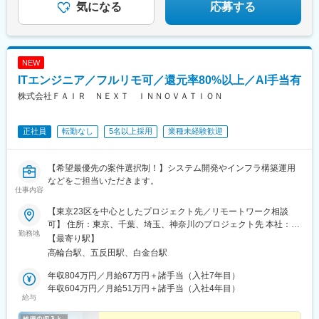
Java／経験1年（入社後＋180万円UP）◎640万円：28歳／C#／
神宮西駅、白鷺駅、滝井駅、長堀橋駅、なんば駅(南海線)、北浜駅
・副業OK／長期休暇
気になる
応募する
経験3年（入社後＋185万円UP◎770万円：31歳／JavaScript／経
(大阪府)、天王寺駅前駅、大阪駅、ＪＲ難波駅、河内永和駅、資生
験5年（入社後＋190万円UP）◎830万円：34歳／Java／経験7年
館小学校前駅、西８丁目駅、西線６条駅、北１２条駅、松風町
（入社後＋210万円UP）
駅、蒲生駅、リゾートゲートウェイ・ステーション駅、鬼越駅、
栄町駅(千葉県)、東海神駅、汐入駅、関内駅、武蔵溝ノ口駅、内幸
NEW
町駅、赤坂見附駅、乃木坂駅、西日暮里駅(舎人ライナー)、下落合
ITエンジニア／フルリモ可／還元率80%以上／AI手当有
駅、新宿三丁目駅、京橋駅(東京都)、末広町駅(東京都)、京成関屋
駅、京成上野駅、大森海岸駅、都電雑司ケ谷駅、立川南駅、第一
株式会社ＦＡＩＲ ＮＥＸＴ ＩＮＮＯＶＡＴＩＯＮ
通り駅、日吉町駅、阪神国道駅、高速神戸駅
正社員
転勤なし
5名以上採用
業種未経験歓迎
【希望最優先の案件選択制！】システム開発やインフラ構築運用
などをご担当いただきます。
仕事内容
【東京23区を中心としたプロジェクト先／リモートワーク相談
可】 住所：東京、千葉、埼玉、神奈川のプロジェクト先 本社：東
勤務地
京都品川区東五反田4-5-2 五反田NTビル9F勤務地最寄り駅：JR／
【最寄り駅】
五反田駅 都営浅草線／高輪台駅※受動喫煙対策：
高輪台駅、五反田駅、白金台駅
屋内全面禁煙
年収804万円／月給67万円＋諸手当（入社7年目）
年収604万円／月給51万円＋諸手当（入社4年目）
給与