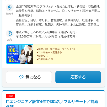
千歳駅(北海道)、帯広駅、苫小牧駅、函館駅、北見駅、新夕張駅、
栗橋駅、浦和駅、さいたま新都心駅、大宮駅(埼玉県)、南浦和駅、
全国47都道府県のプロジェクト先または本社（新宿区）◎勤務地
武蔵浦和駅、新越谷駅、越谷駅、桶川駅、吉川駅、久喜駅、狭山
は希望を考慮。転勤はありません。◎フルリモート(完全在宅勤
市駅、熊谷駅、戸田駅(埼玉県)、戸田公園駅、鴻巣駅、坂戸駅(埼
勤務地
務）多数あります。◎転職時にお引越しをご検討の際には引越し
【最寄り駅】
玉県)、三郷駅(埼玉県)、志木駅、春日部駅、所沢駅、上尾駅、新
費用または住宅手当（規定有）が支給されます。＜主要プロジェ
西新宿五丁目駅、本町駅、名古屋駅、西鉄福岡駅、広瀬通駅、都
座駅、深谷駅、川越駅、川口駅、東川口駅、西川口駅、草加駅、
クト先＞東京都、神奈川県、千葉県、埼玉県、大阪府、兵庫県、
庁前駅、堺筋本町駅、亀島駅、天神南駅、あおば通駅、西新宿
朝霞台駅、東松山駅、和光市駅、蕨駅、飯岡駅、印西牧の原駅、
京都府、福岡県、愛知県、宮城県、北海道、広島県、新潟県、静
駅、近鉄名古屋駅、天神駅、仙台駅
千葉ニュータウン中央駅、新浦安駅、舞浜駅、浦安駅(千葉県)、我
岡県、岡山県＜アクセス＞本社都営大江戸線「西新宿五丁目駅」
年収728万円／45歳／入社8年目（月給55万円）
孫子駅、新鎌ケ谷駅、鎌ケ谷駅、君津駅、佐原駅、京成佐倉駅、
より徒歩3分都営丸ノ内線「西新宿駅」より徒歩9分大阪支社大阪
年収660万円／34歳／入社4年目（月給48万円）
成東駅、四街道駅、五井駅、行徳駅、市川駅、京成八幡駅、本八
給与
メトロ四つ橋線、御堂筋線、中央線「本町駅」より徒歩2分大阪メ
幡駅(総武線)、妙典駅、谷津駅、京成津田沼駅、勝浦駅、松戸駅、
トロ御堂筋線、中央線「堺筋本町駅」より徒歩4分福岡支社市営地
成田駅、京成成田駅、千葉駅、船橋駅、東金駅、柏駅、茂原駅、
下鉄空港線「天神駅」より徒歩7分市営地下鉄七隈線「天神南駅」
■学歴不問・第二新卒・ブランクOK
流山おおたかの森駅、高座渋谷駅、伊勢原駅、横須賀中央駅、横
■フルリモート案件多数
より徒歩4分名古屋支社JR東海道線、地下鉄東山線、桜通線「名
須賀駅、二俣川駅、金沢八景駅(横浜シーサイドライン)、戸塚駅、
■転勤なし
古屋駅」より徒歩5分仙台支社JR東北本線、常磐線、仙山線、仙
■残業月0～10h
新羽駅、菊名駅、新綱島駅、新横浜駅、日吉駅(神奈川県)、みなと
石線、仙台市地下鉄南北線、東西線「仙台駅」より徒歩5分市営地
■年間休日125日以上・土日祝休み
みらい駅、新高島駅、横浜駅、あざみ野駅、青葉台駅、たまプラ
■服装・髪型自由
下鉄南北線「広瀬通駅」より徒歩6分※他プロジェクト先により異
ーザ駅、山手駅、馬車道駅、センター南駅、鎌倉駅、大船駅、茅
経験ゼロからでも、還元率82％でしっかり年収アップ♪
なります。
スキルを伸ばしながら活躍できるエンジニア募集！
ケ崎駅、本厚木駅、座間駅、溝の口駅、川崎駅、稲田堤駅、相模
気になる
応募する
原駅、橋本駅(神奈川県)、大和駅(神奈川県)、藤沢駅、葛西駅、豊
洲駅、品川駅、新橋駅、赤坂駅(東京都)、表参道駅、白金高輪駅、
麻布十番駅、六本木駅、日暮里駅(舎人ライナー)、国分寺駅、三鷹
駅、明治神宮前駅、渋谷駅、武蔵小金井駅、高田馬場駅、新宿
駅、荻窪駅、東京駅、秋葉原駅、神田駅(東京都)、綾瀬駅、北千住
NEW
駅、多摩センター駅、上野駅、浅草駅(ＴＸ)、蒲田駅、大森駅(東
ITエンジニア／設立4年で381名／フルリモート／前給
京都)、中野駅(東京都)、調布駅、八王子駅、吉祥寺駅、池袋駅、
保証