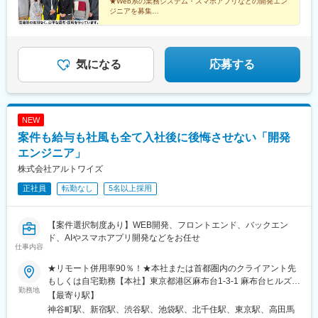
★Web系の業務システム・スマホアプリなどの開発エン
与※未経験の場合、最初の3カ月間は試用期間として月給20万円と
ジニアを募集
なります。【モデル年収例】◆400万円／23歳 web・オープン系
★未経験者・経験者ともに採用！合計20名採用が目標
★お互いに助け合う優しくてアットホームな社風も魅力
開発エンジニア職／経験1年／残業手当含む（30hの場合）◆450
です！
万円／25歳 web・オープン系開発エンジニア職／経験3年／残業
手当含む（20hの場合）◆550万円／28歳 web・オープン系開発
気になる
応募する
エンジニア職／経験5年／残業手当（30hの場合）、役職手当、扶
養手当含む
NEW
案件も給与も社風も全て入社後に後悔させない「開発
エンジニア」
株式会社アルトワイズ
正社員
転勤なし
5名以上採用
【案件選択制度あり】WEB開発、フロントエンド、バックエン
ド、AIやスマホアプリ開発などをお任せ
仕事内容
★リモート併用率90％！★本社または首都圏内のクライアント先
もしくは自宅勤務【本社】東京都港区麻布台1-3-1 麻布台ヒルズ森
勤務地
JPタワー24階アクセス：神谷町駅、六本木一丁目駅、六本木駅
【最寄り駅】
徒歩8分※転勤なし
神谷町駅、新宿駅、渋谷駅、池袋駅、北千住駅、東京駅、高田馬