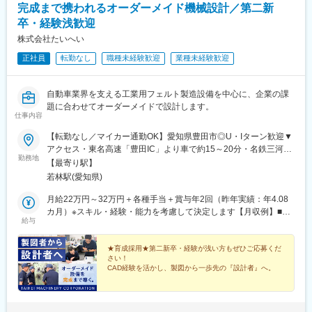
完成まで携われるオーダーメイド機械設計／第二新
橋駅、新前橋駅、苫小牧駅、さっぽろ駅、青森駅、秋田駅、長岡
卒・経験浅歓迎
駅、近鉄四日市駅、大和西大寺駅、鳥取駅、松江駅、下関駅、徳
島駅、高松駅(香川県)、高知駅、佐賀駅、大分駅、宮崎駅、鹿児島
株式会社たいへい
中央駅、彦根駅、新宿西口駅、立川駅、千葉駅、あおば通駅、西
正社員
転勤なし
職種未経験歓迎
業種未経験歓迎
松本駅、新静岡駅、第一通り駅、新豊田駅、名古屋駅、名鉄岐阜
駅、四条駅(京都市営)、大阪梅田駅(阪神線)、神戸三宮駅(阪神)、
山陽姫路駅、紙屋町東駅、薬院大通駅、浜町アーケード駅、通町
自動車業界を支える工業用フェルト製造設備を中心に、企業の課
筋駅、県庁前駅(愛媛県)、高見馬場駅、小川町駅(東京都)、赤坂見
題に合わせてオーダーメイドで設計します。
附駅、向原駅(東京都)、人形町駅、新大久保駅、京橋駅(東京都)、
仕事内容
泉岳寺駅、虎ノ門ヒルズ駅、巣鴨新田駅、新御徒町駅、新宿駅(東
【転勤なし／マイカー通勤OK】愛知県豊田市◎U・Iターン歓迎▼
京メトロ)、竹橋駅、宝町駅(東京都)、銀座一丁目駅、中野新橋
アクセス・東名高速「豊田IC」より車で約15～20分・名鉄三河線
駅、台場駅、新御茶ノ水駅、内幸町駅、都庁前駅、四ツ谷駅、麹
勤務地
「若林駅」より車で約10分・名鉄名古屋本線「知立駅」より車で
町駅、浅草駅(ＴＸ)、大崎広小路駅、面影橋駅、両国駅(都営線)、
【最寄り駅】
約15～20分＜勤務地詳細＞愛知県豊田市堤本町太郎治28番地1※受
新橋駅、柳小路駅、八丁畷駅、星川駅、馬車道駅、国道駅、鹿島
若林駅(愛知県)
動喫煙対策：屋内禁煙、屋外喫煙所あり
田駅、緑町駅、高島町駅、海老名駅(相模線)、千葉中央駅、京成西
月給22万円～32万円＋各種手当＋賞与年2回（昨年実績：年4.08
船駅、北与野駅、大阪城公園駅、なんば駅(地下鉄)、古川橋駅、な
カ月）※スキル・経験・能力を考慮して決定します【月収例】■月
にわ橋駅、渡辺橋駅、新大阪駅、西大橋駅、心斎橋駅、堺筋本町
給与
収24万円／入社2年目・31歳■月収38万円／入社4年目・40歳・係
駅、大阪天満宮駅、西元町駅、計算科学センター駅、山陽明石
長
駅、西院駅(京福線)、くいな橋駅、桂川駅(京都府)、日比野駅(名古
★育成採用★第二新卒・経験が浅い方もぜひご応募くだ
屋市営)、大門駅(愛知県)、矢田駅(愛知県)、上前津駅、栄町駅(愛
さい！
知県)、東別院駅、森下駅(愛知県)、車道駅、高岳駅、久屋大通
CAD経験を活かし、製図から一歩先の『設計者』へ。
駅、多屋駅、祇園駅(福岡県)、熊本駅前駅、八千代町駅、市役所前
駅(長野県)、福井駅(福井県)、横川駅、市役所前駅(広島県)、宇都
図面の先にある、設備が動く瞬間まで携わる。現場で得
た知識を設計へ活かしながら、オーダーメイドの設備を
宮駅東口駅、阿波富田駅、高松築港駅、高知駅前駅、仲御徒町
生み出す技術者へ成長できます。