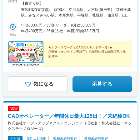
勤務地
スの取引事業所数約7,000件&プロジェクト数80,000件の中から検
【最寄り駅】
討します。⇒勤務地は北海道・東北・北陸・関東・東海・関西・
末広町駅(東京都)、新宿駅、立川北駅、大宮駅(埼玉県)、京成千葉
中国・四国・九州の各都道府県のプロジェクト先※U・Iターン歓迎
駅、みなとみらい駅、本厚木駅、平塚駅、札幌駅、仙台駅、山形
※面接地エリアでの就業率は92％以上※自動車通勤OK（エリア・
駅、東武宇都宮駅、高崎駅、水戸駅、つくば駅、松本駅、静岡
プロジェクトによって変動）※寮／社宅制度など福利厚生も充実で
年収603万円／35歳(リーダー)/月給50.3万円
駅、沼津駅、浜松駅、豊田市駅、近鉄名古屋駅、東岡崎駅、あす
す※最終的な就業先は、希望・スキル・経験を考慮し決定します※
年収400万円／26歳(入社１年目)/月給33.3万円
なろう四日市駅、岐阜駅、富山駅、北鉄金沢駅、草津駅(滋賀県)、
給与
受動喫煙対策：敷地内原則禁煙（就業先によっては喫煙所有）
烏丸駅、梅田駅(地下鉄)、三ノ宮駅、和歌山市駅、姫路駅、岡山駅
【勤務先企業例】◎自動車・自動車部品トヨタ自動車／日産自動
前駅、紙屋町西駅、新山口駅、薬院駅、平和通駅、めがね橋駅、
車／本田技研工業／デンソー／アイシン◎情報端末・家電日立製
★オフィスワークとCADのスキルを学べる♪★
水道町駅、郡山駅(福島県)、甲府駅、盛岡駅、大街道駅、新潟駅、
◎研修（オンライン受講可）◎年間休日125日◎平均残
作所／東芝／三菱電機／パナソニック／富士通◎航空・宇宙IHI／
天文館通駅、東京駅、神田駅(東京都)、三鷹駅、赤坂駅(東京都)、
業月9h
三菱重工業／川崎重工業
東池袋駅、茅場町駅、六本木駅、東新宿駅、池袋駅、日本橋駅(東
京都)、錦糸町駅、目黒駅、渋谷駅、品川駅、神谷町駅、大塚駅(東
京都)、上野駅、新宿三丁目駅、大手町駅(東京都)、中野駅(東京
都)、八丁堀駅(東京都)、有楽町駅、蒲田駅、中野坂上駅、東京テ
レポート駅、豊洲駅、御茶ノ水駅、五反田駅、飯田橋駅、恵比寿
気になる
応募する
駅、田町駅(東京都)、御徒町駅、東陽町駅、虎ノ門駅、西新宿駅、
市ケ谷駅、半蔵門駅、初台駅、日の出駅(東京都)、浅草駅、大崎
駅、三田駅(東京都)、後楽園駅、高田馬場駅、両国駅、神保町駅、
水道橋駅、九段下駅、荻窪駅、亀戸駅、秋葉原駅、汐留駅、葛西
NEW
駅、藤沢駅、川崎駅、新高島駅、新横浜駅、愛甲石田駅、戸塚
CADオペレーター／年間休日最大125日！／未経験OK
駅、湘南台駅、天王町駅、武蔵小杉駅、南橋本駅、桜木町駅、南
林間駅、鶴見駅、新川崎駅、武蔵新城駅、小田原駅、善行駅、天
株式会社オープンアップネクストエンジニア（旧社名：株式会社ビーネッ
空橋駅、ＹＲＰ野比駅、新百合ケ丘駅、相原駅、京急新子安駅、
クステクノロジーズ）
海老名駅(相鉄・小田急)、新杉田駅、鴨居駅、葭川公園駅、海浜幕
正社員
5名以上採用
職種未経験歓迎
業種未経験歓迎
張駅、船橋駅、柏駅、八千代台駅、八幡宿駅、土気駅、蘇我駅、