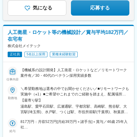
駅、立川南駅、北１２条駅、仙台駅(地下鉄)、日吉町駅、新浜松
駅、名鉄名古屋駅、新富町駅(富山県)、東梅田駅、三宮駅(神戸新
気になる
応募する
交通)、西川緑道公園駅、本通駅、旦過駅、桜町駅(長崎県)、九品
寺交差点駅、市役所前駅(愛媛県)、甲東中学校前駅、淡路町駅、溜
池山王駅、東池袋四丁目駅、西武新宿駅、六本木一丁目駅、日比
谷駅、西新宿五丁目駅、お台場海浜公園駅、永田町駅、参宮橋
人工衛星・ロケット等の機械設計／賞与平均182万円／
駅、芝公園駅、田原町駅(東京都)、浅草橋駅、西大島駅、岩本町
在宅有
駅、築地市場駅、神奈川駅、京急川崎駅、栄町駅(千葉県)、大阪難
波駅、東淀川駅、扇町駅(大阪府)、西新町駅、西大路三条駅、東向
株式会社メイテック
日駅、平安通駅、大須観音駅、中洲川端駅、西鉄福岡駅、二本木
正社員
5名以上採用
業種未経験歓迎
口駅、スタジアムシティノース駅、七ツ屋駅、足羽山公園口駅、
横川一丁目駅、袋町駅、バスセンター前駅、片原町駅(香川県)、高
知橋駅
【機械系の設計開発】人工衛星・ロケットなど／リモートワーク
案件有／30・40代のベテラン採用実績多数
仕事内容
＼希望勤務地は選考の中でお聞かせください／■リモートワークも
実施中（※1）■ご希望やこれまでのご経験を踏まえ、配属場所を
勤務地
決定しています■雇入れ直後：全国の事業所のいずれかに配属・派
【最寄り駅】
遣先企業にて就業（※2）※1：配属先企業の判断により※2：事業
湯島駅、愛甲石田駅、広瀬通駅、宇都宮駅、高崎駅、熊谷駅、大
所・拠点については下記「勤務地一覧」を参照ください※変更の範
宮駅(埼玉県)、水戸駅、つくば駅、市役所前駅(千葉県)、秋葉原
囲：当社における各部署及び各拠点等、当社の定める場所。詳細
駅、立川駅、横浜駅、川崎駅、本厚木駅、藤沢駅、三島駅、静岡
は就業条件明示書に記載。【本社】東京都台東区上野1丁目1-10
817万円：月収52万円[月給39万円＋諸手当]＋賞与／46歳 25年入
駅、浜松駅、岡谷駅、刈谷駅、豊田市駅、東別院駅、あすなろう
オリックス上野1丁目ビル【受動喫煙対策】当社拠点：各事業所で
社
四日市駅、名鉄岐阜駅、金沢駅、守山駅、東寺駅、尼崎駅(東海道
給与
対策あり派遣先 ：各社規定に則る
746万円：月収47万円[月給35万円＋諸手当]＋賞与／38歳 25年入
本線)、大阪梅田駅(阪急線)、神戸三宮駅(阪神)、広島駅、祇園駅