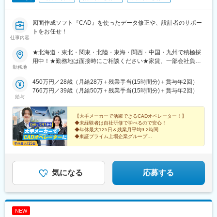
木更津駅、千葉みなと駅、新習志野駅、佐倉駅、松戸駅、西船橋
駅、さいたま新都心駅、川越駅、熊谷駅、浦和駅、狭山市駅、南
図面作成ソフト『CAD』を使ったデータ修正や、設計者のサポー
越谷駅、川口駅、東所沢駅、和光市駅、朝霞台駅、新越谷駅、久
トをお任せ！
喜駅、武蔵浦和駅、春日部駅、大阪駅、京橋駅(大阪府)、ＪＲ難波
仕事内容
駅、門真市駅、淀屋橋駅、北浜駅(大阪府)、肥後橋駅、江坂駅、東
三国駅、阿波座駅、南港東駅、中之島駅、四ツ橋駅、西三荘駅、
★北海道・東北・関東・北陸・東海・関西・中国・九州で積極採
西中島南方駅、西梅田駅、本町駅、南森町駅、神戸駅(兵庫県)、尼
用中！★勤務地は面接時にご相談ください★家賃、一部会社負担
勤務地
崎駅(東海道本線)、御崎公園駅、医療センター駅、西宮駅(ＪＲ
の寮・社宅あり【全国のプロジェクトを紹介！】北海道、青森、
線)、明石駅、林崎松江海岸駅、京都駅、西院駅(阪急線)、長岡京
岩手、宮城、山形、福島、茨城、栃木、群馬、埼玉、千葉、東
450万円／28歳（月給28万＋残業手当(15時間分)＋賞与年2回）
駅、大宮駅(京都府)、西大路駅、上鳥羽口駅、十条駅(京都府・近
京、神奈川、山梨、新潟、富山、石川、長野、岐阜、静岡、愛
766万円／39歳（月給50万＋残業手当(15時間分)＋賞与年2回）
鉄線)、向日町駅、淀駅、烏丸御池駅、六番町駅、北岡崎駅、今池
知、三重、滋賀、京都、大阪、兵庫、奈良、岡山、広島、山口、
給与
駅(愛知県)、ナゴヤドーム前矢田駅、高蔵寺駅、柏森駅、知立駅、
愛媛福岡、佐賀、長崎、熊本、大分、宮崎、鹿児島
大府駅、鶴舞駅、栄駅(愛知県)、金山駅(愛知県)、伏見駅(愛知
【大手メーカーで活躍できるCADオペレーター！】
県)、豊橋駅、大曽根駅、矢場町駅、藤が丘駅(愛知県)、刈谷駅、
◆未経験者は自社研修で学べるので安心！
千種駅、小牧原駅、東刈谷駅、土橋駅(愛知県)、新栄町駅(愛知
◆年休最大125日＆残業月平均9.2時間
◆東証プライム上場企業グループ
県)、日進駅(愛知県)、二川駅、丸の内駅(愛知県)、春日井駅(中央
◆直近入社9割が20代・30代！
本線)、東名古屋港駅、三河豊田駅、国府宮駅、国際センター駅、
小牧口駅、常滑駅、岩倉駅(愛知県)、三郷駅(愛知県)、三河安城
駅、稲沢駅、安城駅、共和駅、藤川駅、乙川駅、新金谷駅、三島
気になる
応募する
駅、掛川駅、新富士駅(静岡県)、藤枝駅、博多駅、小倉駅(福岡
県)、天神駅、呉服町駅(福岡県)、赤坂駅(福岡県)、天神南駅、渡辺
通駅、熊本駅、スタジアムシティサウス駅、いわき駅、金沢駅、
長野駅、福井駅、岡山駅、松山市駅、福山駅、広島駅、横川駅(広
島県)、中電前駅、呉駅、勝田駅、日立駅、大甕駅、常陸多賀駅、
NEW
佐和駅、研究学園駅、宇都宮駅、小山駅、太田駅(群馬県)、中央前