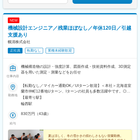
NEW
機械設計エンジニア／残業ほぼなし／年休120日／引越
支援あり
幌清株式会社
正社員
転勤なし
業種未経験歓迎
機械構造物の設計・強度計算、図面作成・技術資料作成、3D測定
器を用いた測定・測量などをお任せ
仕事内容
【転勤なし／マイカー通勤OK／UIターン歓迎】＜本社＞北海道室
蘭市仲町12番地Uターン、Iターンの社員も多数活躍中です。◎移
勤務地
住転職大歓迎◎★受動喫煙対策あり
【最寄り駅】
輪西駅
830万円（43歳）
給与
夏は涼しく、冬の雪かきの煩わしさもない室蘭勤務。