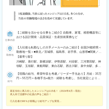
【ご経験を活かせる仕事をご紹介】自動車、家電、精密機器等に
おける設計開発・品質保証・生産技術業務など
仕事内容
【入社後も転勤なしの大手メーカーのみご紹介】全国24都府県＜
勤務地一覧＞■東北／宮城県、福島県、岩手県、山形県■関東／群
勤務地
馬県、栃木県、茨城県、千葉県、埼玉県、東京都、神奈川県■甲信
【最寄り駅】
越／山梨県、長野県■中部／静岡県、愛知県、三重県■関西／滋賀
川崎駅、善行駅、新横浜駅、伊勢原駅、刈谷駅、三河豊田駅、神
県、京都府、奈良県、大阪府、兵庫県■中国／広島県、山口県■九
領駅、玉垣駅、東船岡駅、東白石駅、西古川駅、泉中央駅、多賀
州／福岡県受動喫煙対策：あり以下該当拠点については、屋内禁
城駅、古川駅、やながわ希望の森公園前駅、喜久田駅、川辺沖
煙・屋外に喫煙スペースあり八王子フォーラム・厚木フォーラ
【現職の給与、希望年収を考慮／リーダー手当あり】月給：35万
駅、蒲須坂駅、岡本駅(栃木県)、小金井駅、石橋駅(栃木県)、吉水
ム・広島フォーラム＜◎入社後も転勤なし◎ご自宅から通いやす
円～55万円＋各種手当※能力・経験を考慮し、当社規定により決
駅、新鹿沼駅、間々田駅、野州大塚駅、黒磯駅、真岡駅、寺内
給与
いエリアで働けます！＞お住いから通勤圏内のお仕事のご紹介は
定します。★上記金額には月1万円の住宅手当が一律で含まれてい
駅、磯部駅(群馬県)、神保原駅、新前橋駅、安中駅、成島駅(群馬
もちろん、地元で働きたい方はそのエリアのお仕事をご紹介する
ます別途、時間外労働分（1分単位で全額支給）、賞与（年2回）
県)、吉野原駅、ふじみ野駅、南羽生駅、内宿駅、花崎駅、久喜
直近当社に再入社したエンジニアは115名！（2024年4月～現在）
ことも可能！入社後も転勤はないため安心して就業していただけ
を支給※法定外・法定休日労働いずれも1分単位で計測し所定の割
駅、笠幡駅、明戸駅、東行田駅、北坂戸駅、丹荘駅、新所沢駅、
求人内で活躍中の社員の声をご紹介！
ます。通勤時間が短くなることで、趣味に費やす時間・家族との
増率を乗じた金額で支給※エンジニア経験をお持ちの方は優遇（詳
上福岡駅、朝霞台駅、東飯能駅、東松山駅、高坂駅、志久駅、本
コミュニケーションが増えたなど、喜びの声が多数上がっていま
細は面接時に説明いたします）【社員の年収例】590万円／29歳
庄早稲田駅、蓮田駅、和光市駅、蕨駅、安中榛名駅、藪塚駅、細
◎入社者の98％が前職より給与アップを実現
す。長時間の通勤や満員電車から解放されませんか？※詳細は面談
／独身（月給35万円＋各種手当＋賞与）769万円／35歳／配偶者
◎平均残業月8.15h／土日祝日休み
谷駅(群馬県)、つくば駅、勝田駅、荒川沖駅、中妻駅、神立駅、日
◎通勤時間1h圏内の大手メーカー勤務
時に労働条件説明書にて明示します。※下記は勤務先例となります
あり、子供1人（月給43万8,000円＋各種手当＋賞与）864万円／