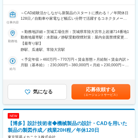
～CAD経験活かしながら新製品のスタートに携わる！／年間休日
128日／自動車や家電など幅広い分野で活躍するコネクタメーカ
仕事内容
ー／東証プライム上場／海外売上比率7割越え／通常期残業ほぼ無
～
＜勤務地詳細＞茨城工場住所：茨城県常陸大宮市上岩瀬714番地1
勤務地最寄駅：水郡線／静駅受動喫煙対策：屋内全面禁煙変更の
■業務内容：
勤務地
範囲：会社の定める事業所
【最寄り駅】
・自動車部品や産業機器、コンシューマー機器の内部で電気と信
静駅、瓜連駅、常陸大宮駅
号をつなぐ「コネクタ」を開発、製造し、世界中へ販売している
当社にて、コネクタ製品を試作するために使用する専用治具の設
＜予定年収＞460万円～770万円＜賃金形態＞月給制＜賃金内訳＞
計から組立・調整までをお任せします。
月額（基本給）：230,000円～380,000円＜月給＞230,000円～
給与
380,000円＜昇給有無＞有＜残業手当＞有＜給与補足＞※賃金は年
■業務詳細：
齢・経験・前職給与を考慮の上、柔軟に決定します。■賞与：年間
・試作品を作るための治具について、構造や仕組みを考え、CAD
基本給5.1ヶ月を基準とし会社業績、在籍期間及び査定により決定
を使って設計
賃金はあくまでも目安の金額であり、選考を通じて上下する可能
応募依頼する
・図面をもとに治具を組み立て、正常に動作するよう調整
気になる
性があります。月給(月額)は固定手当を含めた表記です。
（エージェントサービス）
・製品の種類が変わる際に、治具の設定変更や部品交換
・コネクタ製品や部品を顕微鏡で観察し、寸法や形状を測定・確
認
＜その他の業務＞
NEW
・コネクタ製品の試作品組立
【博多】設計技術者◆機械製品の設計・CADを用いた
・試作時の品質データや作業結果をもとに日報作成
製品の製図作成／残業20H程／年休120日
■部署構成：量産試作部量産試作2課
東京貿易メカニクス株式会社