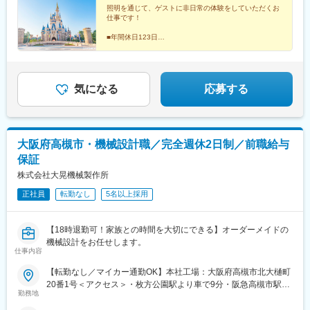
定いたします。※通勤手当、その他諸手当は上記想定年収に含まれ
照明を通じて、ゲストに非日常の体験をしていただくお
仕事です！
ておりません。 別途支給いたします。
■年間休日123日
■カフェテリアプラン
■出産祝い金
■産前産後・育児休暇（取得実績あり）
■賞与年2回
■子の看護休暇
気になる
応募する
大阪府高槻市・機械設計職／完全週休2日制／前職給与
保証
株式会社大晃機械製作所
正社員
転勤なし
5名以上採用
【18時退勤可！家族との時間を大切にできる】オーダーメイドの
機械設計をお任せします。
仕事内容
【転勤なし／マイカー通勤OK】本社工場：大阪府高槻市北大樋町
20番1号＜アクセス＞・枚方公園駅より車で9分・阪急高槻市駅よ
勤務地
り車で13分・JR高槻駅より車で15分駐車場は全部弊社負担で契約
をしている駐車場を使っていただきます。※受動喫煙対策あり