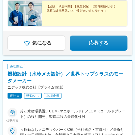
【経験・学歴不問】【残業10h】【賞与実績4カ月】
盤石な経営基盤の上で技術者の道を歩もう！
気になる
応募する
締切間近
機械設計（水冷メカ設計）／世界トップクラスのモー
タメーカー
ニデック株式会社【プライム市場】
正社員
転勤なし
上場企業
冷却水循環装置／CDM (マニホールド）／LCM（コールドプレー
ト）の設計開発、製造工程の最適化検討
仕事内容
＜転勤なし＞ニデックパークC棟（当社拠点・京都府）／最寄り
駅：向日町駅●本社：京都府向日市森本町東ノ口1-1 ニデックパー