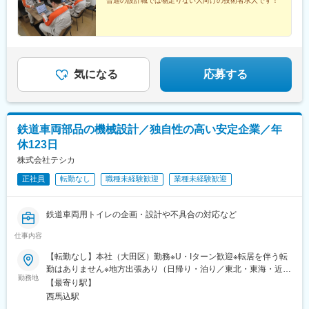
普通の設計職では物足りない人向けの技術者求人です！
気になる
応募する
鉄道車両部品の機械設計／独自性の高い安定企業／年
休123日
株式会社テシカ
正社員
転勤なし
職種未経験歓迎
業種未経験歓迎
鉄道車両用トイレの企画・設計や不具合の対応など
仕事内容
【転勤なし】本社（大田区）勤務※U・Iターン歓迎※転居を伴う転
勤はありません※地方出張あり（日帰り・泊り／東北・東海・近
勤務地
畿・九州エリア。月1回程度）
【最寄り駅】
西馬込駅