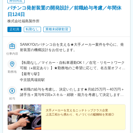
締切間近
パチンコ発射装置の開発設計／前職給与考慮／年間休
日124日
株式会社福島製作所
正社員
転勤なし
業種未経験歓迎
SANKYOのパチンコ台を支える★大手メーカー案件を中心に、発
射装置の機構設計をお任せします。
仕事内容
【転勤なし／マイカー・自転車通勤OK！／在宅・リモートワーク
可能（※規定あり）】★勤務地のご希望に応じて、名古屋オフィス
勤務地
も開設予定！■本社愛知県豊明市栄町南舘3番地の303＜ 最寄り
【最寄り駅】
駅 ＞名鉄名古屋本線「中京競馬場前」駅より徒歩3分◎マイカ
中京競馬場前駅
ー・自転車通勤OK！（無料駐車場あり）◎受動喫煙対策あり（屋
内全面禁煙）
★前職の給与を考慮し、決定いたします★月給25万円～40万円＋
諸手当＋賞与年2回※スキル・経験・能力を考慮して決定します
給与
＜ キャリアアップについて ＞まずは1～2年目でチーフを目指
し、その後は責任者へ。役職が上がればその分給与も増加しま
す！
大手メーカーを支えるニッチトップクラス企業
上流工程から携わり、モノづくりの醍醐味を実感◎