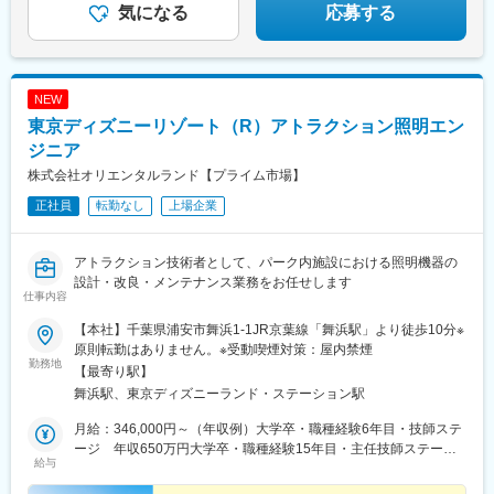
策あり
気になる
応募する
NEW
東京ディズニーリゾート（R）アトラクション照明エン
ジニア
株式会社オリエンタルランド【プライム市場】
正社員
転勤なし
上場企業
アトラクション技術者として、パーク内施設における照明機器の
設計・改良・メンテナンス業務をお任せします
仕事内容
【本社】千葉県浦安市舞浜1-1JR京葉線「舞浜駅」より徒歩10分※
原則転勤はありません。※受動喫煙対策：屋内禁煙
勤務地
【最寄り駅】
舞浜駅、東京ディズニーランド・ステーション駅
月給：346,000円～（年収例）大学卒・職種経験6年目・技師ステ
ージ 年収650万円大学卒・職種経験15年目・主任技師ステー
給与
ジ 年収780万円※時間外勤務15時間／月の場合（固定残業制度は
ございません）※経験・年齢・能力を考慮の上、当社規定により決