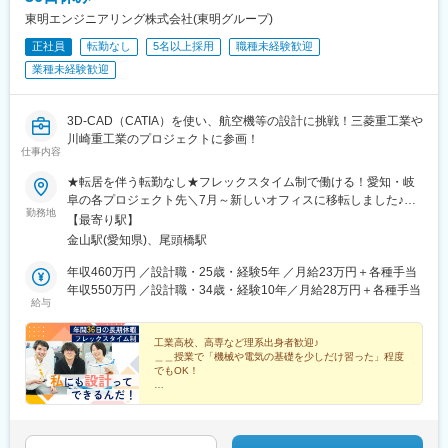
東明エンジニアリング株式会社(東明グループ)
正社員
転勤なし
5名以上採用
職種未経験歓迎
業種未経験歓迎
3D-CAD（CATIA）を使い、航空機等の設計に挑戦！三菱重工業や
川崎重工業のプロジェクトに参画！
仕事内容
★転居を伴う転勤なし★フレックスタイム制で働ける！愛知・岐
阜の各プロジェクト先＼7月～新しいオフィスに移転しました♪／
勤務地
【本社】愛知県名古屋市中区正木4-8-7 れんが橋ビル6階★最寄り
【最寄り駅】
駅：金山駅＼＼ココも見てみて！／／☆今、遠方にお住いの方も
金山駅(愛知県)、尾頭橋駅
大歓迎！＜U・Iターン支援を行っています＞◇Web面接を積極的
に実施◇住居の選定のサポート ※内定後┗「このエリアは生活に
年収460万円 ／設計職・25歳・経験5年 ／月給23万円＋各種手当
便利」「○○には何があるよ」など、 土地勘のない新入社員へ地
年収550万円 ／設計職・34歳・経験10年／月給28万円＋各種手当
給与
域情報を伝えるなどしています。◇家賃補助制度（引っ越し費用
手当） ※社内規定あり北海道から沖縄まで、全国各地から入社す
る社員多数！既に入社が決まっているメンバーも他県住まいの方
工業高校、高専など理系出身者歓迎♪
＿＿授業で「機械や電気の基礎を少しだけ習った」程度
で、岡山、新潟、鳥取、東京などです。【勤務地の一例】配属先
でもOK！
は希望を考慮のうえ、決定します。基本的には本人が望まない限
り、転勤はないのでご安心ください。＜愛知県＞名古屋市港区／
1ヵ月の充実研修◎
完全未経験から3D-CAD（CATIA）の習得もできます♪
春日井市／豊川市／小牧市／半田市／西春日井郡豊山町＜岐阜県
◆年休121日／土日祝休み／フレックスタイム制
＞各務原市※車通勤OK（駐車場完備／配属先による）※受動喫煙対
◆有給取得率90％以上