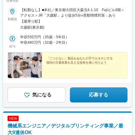
仕事内容
【転勤なし】■本社／東京都大田区大森北4-1-10 Fujiビル4階＜
アクセス＞JR「大森駅」より徒歩5分※受動喫煙対策：あり
勤務地
【最寄り駅】
大森駅(東京都)
年収550万円（35歳・5年目）
年収480万円（32歳・2年目）
給与
「二つとない」製品をあなたの手でカタチにする
国内の主要産業を支える技術を身に付けよう
気になる
応募する
NEW
機械系エンジニア／デジタルプリンティング事業／最
大9連休OK