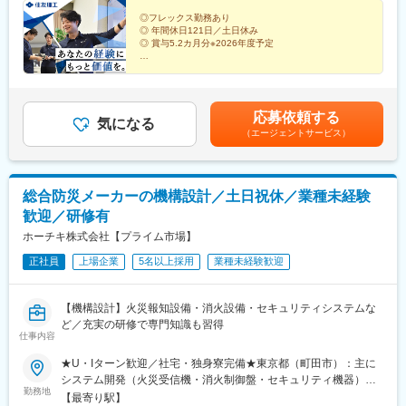
月の場合）
駅(大阪府)、千里丘駅、安治川口駅、トレードセンター前駅、御幣
◎フレックス勤務あり
島駅、南港口駅、大阪ビジネスパーク駅、桜ノ宮駅、十三駅、池
◎ 年間休日121日／土日休み
田駅(大阪府)、住道駅、八尾駅、園田駅、星ケ丘駅(大阪府)、西三
◎ 賞与5.2カ月分※2026年度予定
荘駅、三田駅(兵庫県)、猪名寺駅、仁川駅、桜川駅(大阪府)、大国
町駅、鴻池新田駅、兵庫駅、土山駅、播磨町駅、別府駅(兵庫県)、
設計から解析・評価・顧客との調整まで開発全体に携わ
り、エンジニアとして次のステージへ。世界トップシェ
社町駅、荒井駅、大村駅(兵庫県)、西神南駅、ハーバーランド駅、
アクラスの製品開発を通じて、さらなる成長を目指せま
マリンパーク駅、林崎松江海岸駅、阪神国道駅、香櫨園駅、向島
す。
応募依頼する
駅、亀岡駅、西京極駅、西院駅(京福線)、向日町駅、上鳥羽口駅、
気になる
（エージェントサービス）
城陽駅、長岡京駅、朝日野駅、武佐駅(滋賀県)、石部駅、三雲駅、
水口松尾駅、守山駅、南草津駅、瀬田駅(滋賀県)、野洲駅、篠原駅
(滋賀県)、新広駅、矢野駅、大塚駅(広島県)、安芸矢口駅、佐伯区
役所前駅、江波駅、宇品四丁目駅、本郷駅(広島県)、府中駅(広島
総合防災メーカーの機構設計／土日祝休／業種未経験
県)、安芸中野駅、海田市駅、筑後大石駅、鞍手駅、勝野駅、田主
歓迎／研修有
丸駅、教育大前駅、苅田駅、古賀駅、行橋駅、中泉駅、採銅所
駅、田川市立病院駅、今宿駅、渡辺通駅、高宮駅(福岡県)、三毛門
ホーチキ株式会社【プライム市場】
駅、九州工大前駅、下曽根駅、香春口三萩野駅、黒崎駅、八幡駅
正社員
上場企業
5名以上採用
業種未経験歓迎
(福岡県)、小森江駅、京急川崎駅、汐留駅、麹町駅、秋葉原駅、糀
谷駅、宝町駅(東京都)、志村坂上駅、五反田駅、春日駅(東京都)、
東池袋駅、菊川駅(東京都)、市大医学部駅、新高島駅、センター北
【機構設計】火災報知設備・消火設備・セキュリティシステムな
駅、星川駅、湘南深沢駅、静岡駅、吉原本町駅、下小田井駅、豊
ど／充実の研修で専門知識も習得
田本町駅、名古屋駅、東別院駅、大曽根駅、西高蔵駅、左京山
仕事内容
駅、在良駅、摂津市駅、コスモスクエア駅、京橋駅(大阪府)、大阪
天満宮駅、門真市駅、稲野駅、汐見橋駅、今宮戎駅、西宮駅(ＪＲ
★U・Iターン歓迎／社宅・独身寮完備★東京都（町田市）：主に
線)、四条大宮駅、くいな橋駅、宇品五丁目駅、糒駅、薬院駅、旦
システム開発（火災受信機・消火制御盤・セキュリティ機器）宮
勤務地
過駅、黒崎駅前駅、内幸町駅、岩本町駅、京橋駅(東京都)、不動前
城県（角田市）：主にセンシング開発（感知器）、消火ノズル
【最寄り駅】