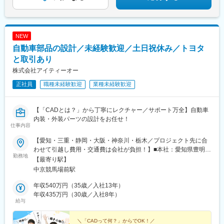
NEW
自動車部品の設計／未経験歓迎／土日祝休み／トヨタ
と取引あり
株式会社アイティーオー
正社員
職種未経験歓迎
業種未経験歓迎
【「CADとは？」から丁寧にレクチャー／サポート万全】自動車
内装・外装パーツの設計をお任せ！
仕事内容
【愛知・三重・静岡・大阪・神奈川・栃木／プロジェクト先に合
わせて引越し費用・交通費は会社が負担！】■本社：愛知県豊明市
勤務地
栄町西大根30-21＜ プロジェクト先 ＞愛知：三河エリアを中心に
【最寄り駅】
6ヶ所三重：鈴鹿市静岡：浜松市、富士宮市大阪：池田市神奈川：
中京競馬場前駅
横浜市、寒川町栃木：宇都宮市、真岡市★半年～1年間は本社での
研修・OJTを受けていただけます。★配属先によっては転勤の可
年収540万円（35歳／入社13年）
能性がありますが、遠方の方は家賃補助、交通費、引越し費用を
年収435万円（30歳／入社8年）
給与
会社が全額負担します！★入社3年～5年後を目安に、アメリカ
（デトロイト）での勤務もできます（英語研修あり）。※マイカー
通勤OK（プロジェクト先による）※受動喫煙対策：オフィス内禁
＼「CADって何？」からでOK！／