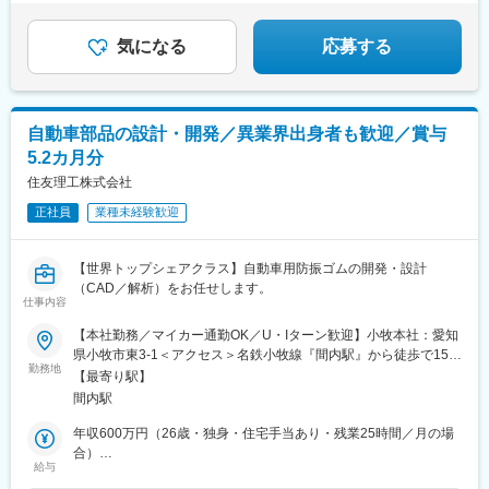
立駅、常陸多賀駅、安曇追分駅、塩尻駅、岡谷駅、伊那新町駅、
◎入社後も転勤なし
※就業先により自動車通勤OK
45歳／配偶者あり、子供2人（月給51万2,000円＋各種手当＋賞
大学前駅(長野県)、田中駅、実籾駅、スポーツセンター駅、蘇我
与）
駅、誉田駅、小室駅、豊洲駅、新橋駅、笹塚駅、四ツ谷駅、末広
気になる
応募する
町駅(東京都)、京急蒲田駅、八丁堀駅(東京都)、中野駅(東京都)、
志村三丁目駅、大崎広小路駅、本郷三丁目駅、向原駅(東京都)、王
子神谷駅、錦糸町駅、都立大学駅、野島公園駅、新杉田駅、大船
駅、福浦駅、東戸塚駅、京急新子安駅、みなとみらい駅、山手
自動車部品の設計・開発／異業界出身者も歓迎／賞与
駅、弁天橋駅、センター南駅、天王町駅、湘南町屋駅、香川駅、
5.2カ月分
梶が谷駅、新整備場駅、武蔵中原駅、上溝駅、武蔵五日市駅、矢
野口駅、小作駅、恋ケ窪駅、三鷹駅、花小金井駅、西武立川駅、
住友理工株式会社
箱根ケ崎駅、田無駅、多摩境駅、豊田駅、北八王子駅、北府中
正社員
業種未経験歓迎
駅、原当麻駅、かしわ台駅、瀬谷駅、海老名駅(相模線)、愛甲石田
駅、相武台前駅、塔ノ沢駅、中央林間駅、倉見駅、富士岡駅、足
柄駅(静岡県)、鷲津駅、大岡駅(静岡県)、裾野駅、沼津駅、岩波
【世界トップシェアクラス】自動車用防振ゴムの開発・設計
駅、日吉町駅、東静岡駅、興津駅、西焼津駅、御厨駅(静岡県)、八
（CAD／解析）をお任せします。
幡駅(静岡県)、積志駅、高塚駅、金指駅、ジヤトコ前駅、金谷駅、
仕事内容
掛川市役所前駅、菊川駅(静岡県)、木田駅、日進駅(愛知県)、徳重
【本社勤務／マイカー通勤OK／U・Iターン歓迎】小牧本社：愛知
駅、新安城駅、奥田駅、桜井駅(愛知県)、犬山口駅、吉浜駅(愛知
県小牧市東3-1＜アクセス＞名鉄小牧線『間内駅』から徒歩で15分
県)、勝川駅、榎戸駅(愛知県)、枇杷島駅、上横須賀駅、共和駅、
勤務地
◎グローバルに活躍することも可能！海外展開をしている当社で
柏森駅、三河高浜駅、野間駅、古見駅(愛知県)、牛田駅(愛知県)、
【最寄り駅】
は、海外出張や本人の希望により将来的には海外赴任のチャンス
永和駅、黒笹駅、乙川駅、三郷駅(愛知県)、中京競馬場前駅、稲沢
間内駅
もあります。※転勤：当面転勤はありませんが、将来的に他拠点を
駅、野跡駅、堀田駅(名古屋市営)、亀島駅、上前津駅、ナゴヤドー
含む異動が発生する可能性があります。※受動喫煙対策：敷地内全
年収600万円（26歳・独身・住宅手当あり・残業25時間／月の場
ム前矢田駅、笠寺駅、日比野駅(名古屋市営)、鳴海駅、金城ふ頭
面禁煙※リモートワーク相談可
合）
駅、麻生田駅、蓮花寺駅、菰野駅、伊勢朝日駅、四日市駅、中水
給与
年収710万円（30歳・扶養家族1名・住宅手当あり・残業25時間／
野駅、瀬戸口駅、聚楽園駅、太田川駅、東湊駅、石津川駅、土居