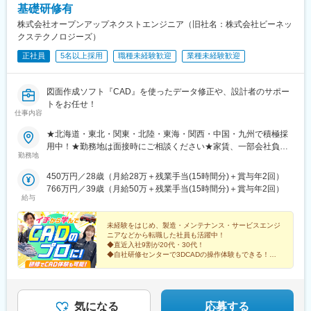
基礎研修有
株式会社オープンアップネクストエンジニア（旧社名：株式会社ビーネッ
クステクノロジーズ）
正社員
5名以上採用
職種未経験歓迎
業種未経験歓迎
図面作成ソフト『CAD』を使ったデータ修正や、設計者のサポー
トをお任せ！
仕事内容
★北海道・東北・関東・北陸・東海・関西・中国・九州で積極採
用中！★勤務地は面接時にご相談ください★家賃、一部会社負担
勤務地
の寮・社宅あり【全国のプロジェクトを紹介！】北海道、青森、
岩手、宮城、山形、福島、茨城、栃木、群馬、埼玉、千葉、東
450万円／28歳（月給28万＋残業手当(15時間分)＋賞与年2回）
京、神奈川、山梨、新潟、富山、石川、長野、岐阜、静岡、愛
766万円／39歳（月給50万＋残業手当(15時間分)＋賞与年2回）
知、三重、滋賀、京都、大阪、兵庫、奈良、岡山、広島、山口、
給与
愛媛福岡、佐賀、長崎、熊本、大分、宮崎、鹿児島
未経験をはじめ、製造・メンテナンス・サービスエンジ
ニアなどから転職した社員も活躍中！
◆直近入社9割が20代・30代！
◆自社研修センターで3DCADの操作体験もできる！基
礎研修あり（10日間）
◆年間休日最大125日
◆東証プライム上場企業グループ
気になる
応募する