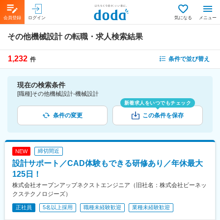
会員登録
ログイン
気になる
メニュー
その他機械設計
の転職・求人検索結果
1,232
条件で並び替え
件
現在の検索条件
[職種]その他機械設計-機械設計
新着求人をいつでもチェック
条件の変更
この条件を保存
締切間近
NEW
設計サポート／CAD体験もできる研修あり／年休最大
125日！
株式会社オープンアップネクストエンジニア（旧社名：株式会社ビーネッ
クステクノロジーズ）
正社員
5名以上採用
職種未経験歓迎
業種未経験歓迎