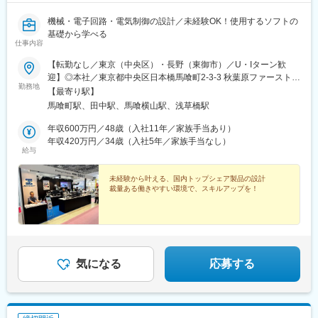
機械・電子回路・電気制御の設計／未経験OK！使用するソフトの
基礎から学べる
仕事内容
【転勤なし／東京（中央区）・長野（東御市）／U・Iターン歓
迎】◎本社／東京都中央区日本橋馬喰町2-3-3 秋葉原ファーストス
勤務地
クエア 3F■JR総武線「馬喰町駅」より徒歩3分■JR中央・総武線
【最寄り駅】
「浅草橋駅」より徒歩5分■都営地下鉄浅草線「浅草橋駅」より徒
馬喰町駅、田中駅、馬喰横山駅、浅草橋駅
歩8分◎長野東御工場／長野県東御市祢津1190-13■しなの鉄道線
「田中駅」より徒歩30分■上信越自動車道「東部湯の丸IC」より
年収600万円／48歳（入社11年／家族手当あり）
車で約12分※長野東御工場はマイカー通勤可、駐車場（無料）完
年収420万円／34歳（入社5年／家族手当なし）
給与
備。規程に基づきガソリン代を支給
未経験から叶える、国内トップシェア製品の設計
裁量ある働きやすい環境で、スキルアップを！
気になる
応募する