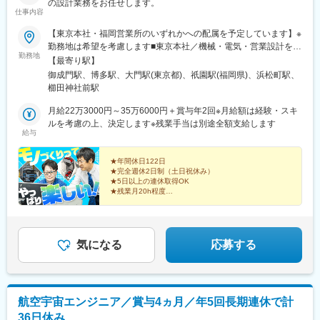
の設計業務をお任せします。
仕事内容
【東京本社・福岡営業所のいずれかへの配属を予定しています】※
勤務地は希望を考慮します■東京本社／機械・電気・営業設計を募
勤務地
集東京都港区芝大門1-1-1■福岡営業所／営業設計を募集福岡県福
【最寄り駅】
岡市博多区博多駅前2-17-25 博多クリエイトビル1001号【受動喫
御成門駅、博多駅、大門駅(東京都)、祇園駅(福岡県)、浜松町駅、
煙対策】屋内全面禁煙
櫛田神社前駅
月給22万3000円～35万6000円＋賞与年2回※月給額は経験・スキ
ルを考慮の上、決定します※残業手当は別途全額支給します
給与
★年間休日122日
★完全週休2日制（土日祝休み）
★5日以上の連休取得OK
★残業月20h程度
★各種手当充実
＼国内トップクラスの技術力！／
エレベーターやエスカレーターなど、
あらゆる場所にある昇降機を、
気になる
応募する
アイデアを活かして設計できます！
航空宇宙エンジニア／賞与4ヵ月／年5回長期連休で計
36日休み