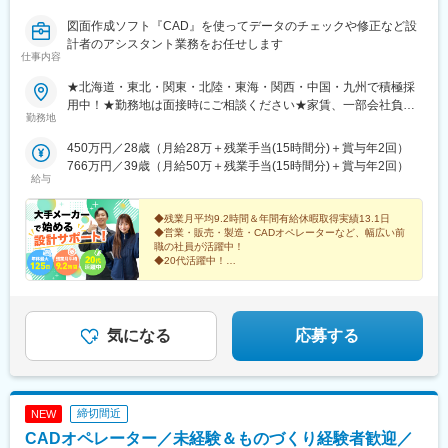
図面作成ソフト『CAD』を使ってデータのチェックや修正など設
計者のアシスタント業務をお任せします
仕事内容
★北海道・東北・関東・北陸・東海・関西・中国・九州で積極採
用中！★勤務地は面接時にご相談ください★家賃、一部会社負担
勤務地
の寮・社宅あり【全国のプロジェクトを紹介！】北海道、青森、
岩手、宮城、山形、福島、茨城、栃木、群馬、埼玉、千葉、東
450万円／28歳（月給28万＋残業手当(15時間分)＋賞与年2回）
京、神奈川、富山、石川、山梨、長野、岐阜、静岡、愛知、三
766万円／39歳（月給50万＋残業手当(15時間分)＋賞与年2回）
重、滋賀、京都、大阪、兵庫、奈良、岡山、広島、山口福岡、佐
給与
賀、長崎、熊本、大分、宮崎、鹿児島
◆残業月平均9.2時間＆年間有給休暇取得実績13.1日
◆営業・販売・製造・CADオペレーターなど、幅広い前
職の社員が活躍中！
◆20代活躍中！
◆ものづくりがイチから学べる！機電研修あり
◆東証プライム上場企業グループ
気になる
応募する
締切間近
NEW
CADオペレーター／未経験＆ものづくり経験者歓迎／