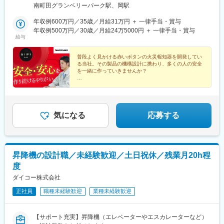
駅、後楽園駅、東池袋四丁目駅、産業振興センター駅、保土ケ谷
（放水銃）
南町田グランベリーパーク駅、岡駅
駅、新静岡駅、本吉原駅、堀田駅(名鉄線)、近鉄名古屋駅、大阪城
公園駅、ＪＲ難波駅、恵美須町駅、西宮北口駅、二条駅、宇品三
年収例600万円／35歳／月給31万円 ＋ 一律手当・賞与
丁目駅、天神南駅、西黒崎駅
年収例500万円／30歳／月給24万5000円 ＋ 一律手当・賞与
給与
普段よく見かける赤いボタンの火災報知器を開発してい
る当社。その製品の機構設計に携わり、多くの人の安全
を一緒に作っていきませんか？
＃賞与年2回 ＃手当充実 ＃社宅・独身寮完備 ＃年
休124日 ＃永年勤続手当 ＃資格取得支援充実 ＃土
日祝休み
気になる
応募する
昇降機の設計職／未経験歓迎／土日祝休／残業月20h程
度
ダイコー株式会社
正社員
職種未経験歓迎
業種未経験歓迎
【サポート充実】昇降機（エレベーターやエスカレーターなど）