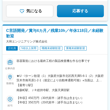
気になる
応募する
C言語開発／賞与4カ月／残業10h／年休118日／未経験
歓迎
大和エンジニアリング株式会社
正社員
5名以上採用
職種未経験歓迎
業種未経験歓迎
容器製造における最終工程の製品検査機を作る仕事です
仕事内容
★U・Iターン歓迎（1）大阪府大阪市北区西天満5-6-1（2）大阪府
茨木市南耳原1-2-1（規定により自動車通勤可能）※当面は、上記
勤務地
（1）が勤務地となります。将来的に上記（2）が勤務地となりま
【最寄り駅】
す。※受動喫煙対策：屋内禁煙
南森町駅、ＪＲ総持寺駅、大阪天満宮駅
【年収】450万円（30代前半：諸手当は含まない）
【年収】350万円（20代前半：諸手当は含まない）
給与