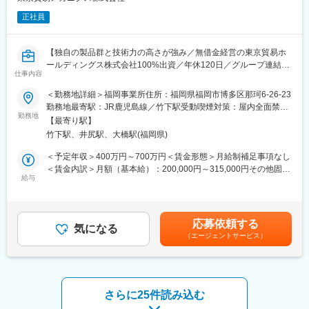
6名（30代2名、40代2名、50代2名）
正社員
■当ポジションの魅力：
CADを使用した治具設計から組立・調整、製品評価まで一貫して
【独自の製品群と技術力の高さが強み／無借金経営の東京貿易ホ
携わることができるポジションです。設計業務だけでなく、実際
ールディングス株式会社100%出資／年休120日／グループ連結社
にモノづくりの現場で試作品の完成まで関われるため、幅広い技
仕事内容
員数1072名】
術力を身につけられます。CAD経験を活かして治具設計や開発業
務に挑戦したい方、モノづくりに深く関わりたい方に最適な環境
＜勤務地詳細＞福岡事業所住所：福岡県福岡市博多区那珂6-26-23
■業務内容：
です。
勤務地最寄駅：JR鹿児島線／竹下駅受動喫煙対策：屋内全面禁煙
・顧客要求に基づいた最適な機械製品の設計業務
勤務地
変更の範囲：会社の定める事業所
【最寄り駅】
・CADを用いた製品の製図作成と技術ドキュメント整備
■企業の特徴／魅力：
竹下駅、井尻駅、大橋駅(福岡県)
・製品開発における見積もり作成とコスト最適化の検討
イリソ電子工業株式会社は、車載用コネクタで国内トップクラス
・設計標準化の企画・推進による設計品質と効率化の向上
のシェアを誇る電子部品メーカーです。高い技術力を背景に、自
＜予定年収＞400万円～700万円＜賃金形態＞月給制補足事項なし
・顧客や関係部署との技術的な調整および要件定義の実施
動運転やEV化の進展により増加する車載カメラ・センサー向け需
＜賃金内訳＞月額（基本給）：200,000円～315,000円その他固定
給与
要を取り込み、1台あたりの搭載数拡大を追い風に成長していま
手当/月：80,000円固定残業手当/月：17,000円～30,000円（固定
■補足：
す。カスタム製品中心のため高付加価値提供が可能で、価格競争
残業時間10時間0分/月）超過した時間外労働の残業手当は追加支
・英語…海外メーカーとの技術交渉、契約交渉等があります。ビ
に左右されにくく高い収益性を維持しています。さらに海外売上
給＜月給＞297,000円～425,000円（一律手当を含む）＜昇給有無
ジネスレベルであれば別途手当を検討します。技術スキル・経験
比率が高くグローバルに事業を展開しており、今後は非車載分野
＞有＜残業手当＞有＜給与補足＞■昇給：年1回■賞与：年2回賃金
応募依頼する
をお持ちの方は英語力なくても相談可。
気になる
への拡大と次世代モビリティ・FA領域の強化により、持続的な成
はあくまでも目安の金額であり、選考を通じて上下する可能性が
（エージェントサービス）
長が期待されます。
あります。月給(月額)は固定手当を含めた表記です。
■同社の特徴：
同社（TMEX）は、2001年10月に設立された東京貿易グループの
変更の範囲：会社の定める業務
事業会社です。事業の歴史は古く、1955年から現在も取り扱って
いるLPG用米国コーケン社製ポンプやコンプレッサーの販売を開
さらに25件読み込む
始し、その後もメンテナンス事業の開拓やガスに感知目的の臭い