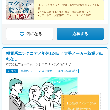
社
(福岡県)、岩本町駅、西国立駅、新静岡駅、第一通り駅、九条駅
【ベテランエンジニア歓迎／航空宇宙系プロジェクト多
(京都府)、中崎町駅、末広町駅(東京都)、立川南駅、新浜松駅、京
数】
都駅、梅田駅(地下鉄)
■入社時年収200万円UP例有／提示年収例817万円
■リモートワーク案件有／フレックスタイム制有
■30代・40代のベテラン多数
■東証プライム上場グループ／連結売上1,376億8,600万
円
気になる
応募する
機電系エンジニア／年休124日／大手メーカー就業／転
勤なし
株式会社フォーラムエンジニアリング／コグナビ
正社員
転勤なし
5名以上採用
業種未経験歓迎