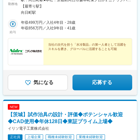
勤務地
クC棟＜アクセス＞JR京都線「向日町駅」から徒歩12分■受動喫
【最寄り駅】
煙対策／敷地内全面禁煙
向日町駅
年収499万円／入社4年目・28歳
年収856万円／入社9年目・41歳
給与
当社の次代を担う「水冷製品」の第一人者として活躍を
スキルを磨き、グローバルに活躍することも可能
気になる
応募する
NEW
【茨城】試作治具の設計・評価◆ポテンシャル歓迎
◆CAD使用◆年休128日◆東証プライム上場◆
イリソ電子工業株式会社
正社員
上場企業
職種未経験歓迎
業種未経験歓迎