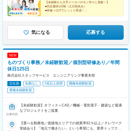
【未経験から大手メーカーのモノ作りに貢献！】
煙
■完全週休2日制（土日祝休み）
■研修＋OJTでじっくり育成！
■風通し抜群！人間関係の不安不要！
■ゆくゆくはアメリカで活躍も可能♪
■多彩な手当で収入面も安心◎
気になる
応募する
NEW
ものづくり事務／未経験歓迎／個別型研修あり／年間
休日125日
株式会社スタッフサービス エンジニアリング事業本部
正社員
転勤なし
5名以上採用
職種未経験歓迎
業種未経験歓迎
【未経験歓迎】オフィス＋CAD／機械・電気電子・建築など最適
なプロジェクトをご提案
仕事内容
【選べる勤務地／面接地エリアでの就業率92％以上／テレワーク
実績あり】「地元で働きたい」という希望にも、業界トップクラ