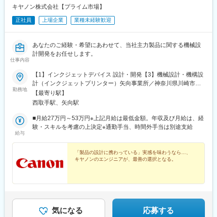
キヤノン株式会社【プライム市場】
正社員
上場企業
業種未経験歓迎
あなたのご経験・希望にあわせて、当社主力製品に関する機械設
計開発をお任せします。
仕事内容
【1】インクジェットデバイス 設計・開発【3】機械設計・機構設
計（インクジェットプリンター）矢向事業所／神奈川県川崎市幸
勤務地
区塚越3丁目451番地【2】機械設計（デジタル複合機）取手事業
【最寄り駅】
所／茨城県取手市白山7-5-1 ※マイカー通勤可能（規定あり）★
西取手駅、矢向駅
受動喫煙対策：敷地内全面禁煙
■月給27万円～53万円※上記月給は最低金額。年収及び月給は、経
験・スキルを考慮の上決定※通勤手当、時間外手当は別途支給
給与
「製品の設計に携わっている」実感を味わうなら…、
キヤノンのエンジニアが、最善の選択となる。
気になる
応募する