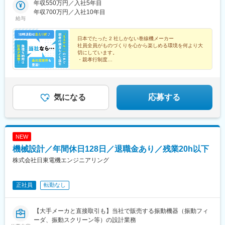
年収550万円／入社5年目
年収700万円／入社10年目
給与
日本でたった 2 社しかない巻線機メーカー
社員全員がものづくりを心から楽しめる環境を何より大
切にしています。
・親孝行制度
・記念日は業務より大事制度 など。
社員を徹底的にえこひいきするための制度も、その想い
の結晶です。
気になる
応募する
NEW
機械設計／年間休日128日／退職金あり／残業20h以下
株式会社日東電機エンジニアリング
正社員
転勤なし
【大手メーカと直接取引も】当社で販売する振動機器（振動フィ
ーダ、振動スクリーン等）の設計業務