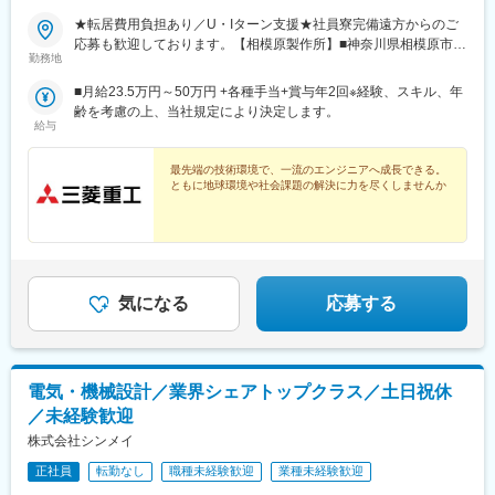
★転居費用負担あり／U・Iターン支援★社員寮完備遠方からのご
応募も歓迎しております。【相模原製作所】■神奈川県相模原市中
勤務地
央区田名3000・JR横浜線相模原駅下車：社有連絡バス25分・JR
相模線上溝駅：社有連絡バス15分・京王相模原線・JR横浜線・JR
■月給23.5万円～50万円 +各種手当+賞与年2回※経験、スキル、年
相模線橋本駅下車：社有連絡バス20分※三菱重工業株式会社に入
齢を考慮の上、当社規定により決定します。
社後、三菱重工エンジン＆ターボチャージャ株式会社（事業内
給与
容：エンジン及びターボチャージャの生産・販売）へ在籍出向。
勤務地は上記に同じ。※受動喫煙対策：屋内全面禁煙
最先端の技術環境で、一流のエンジニアへ成長できる。
ともに地球環境や社会課題の解決に力を尽くしませんか
気になる
応募する
電気・機械設計／業界シェアトップクラス／土日祝休
／未経験歓迎
株式会社シンメイ
正社員
転勤なし
職種未経験歓迎
業種未経験歓迎