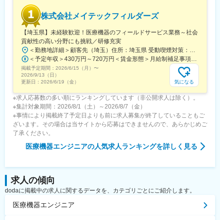
変更の範囲：会社の定める業務
株式会社メイテックフィルダーズ
【埼玉県】未経験歓迎！医療機器のフィールドサービス業務～社会
貢献性の高い分野にも挑戦／研修充実
＜勤務地詳細＞顧客先（埼玉）住所：埼玉県 受動喫煙対策：屋内全面禁煙
＜予定年収＞430万円～720万円＜賃金形態＞月給制補足事項なし＜賃金内訳＞月額（基本給）：210,000円～477,000円＜月給＞210,000円～477,000円＜昇給有無＞有＜残業手当＞有＜給与補足＞※能力・経験・年齢等を配慮野上、同社規定により決定します。賃金はあくまでも目安の金額であり、選考を通じて上下する可能性があります。月給(月額)は固定手当を含めた表記です。
掲載予定期間：
2026/6/15（月）
〜
2026/9/13（日）
気になる
更新日：
2026/6/19（金）
※求人応募数の多い順にランキングしています（非公開求人は除く）。
※集計対象期間：2026/8/1（土）～2026/8/7（金）
※事情により掲載終了予定日よりも前に求人募集が終了していることもご
ざいます。その場合は当サイトから応募はできませんので、あらかじめご
了承ください。
医療機器エンジニア
の人気求人ランキングを詳しく見る
求人の傾向
dodaに掲載中の求人に関するデータを、カテゴリごとにご紹介します。
医療機器エンジニア