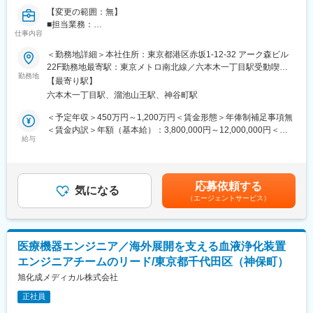
司とのやり取りも行っておりますのでご安心ください。
【変更の範囲：無】
■担当業務：
■ご入社後の流れ：
仕事内容
関西エリアで、国公立・私立の大学病院および一般病院の整形外
ご入社後3週間ほどは座学トレーニング、その後1か月OJTとして
科に対し、人工関節を中心としたインプラント製品・医療機器の
＜勤務地詳細＞本社住所：東京都港区赤坂1-12-32 アーク森ビル
先輩に同行し、再度3週間ほどの座学トレーニングを行っておりま
営業を担当いただきます。主力は人工膝関節・人工股関節領域
22F勤務地最寄駅：東京メトロ南北線／六本木一丁目駅受動喫煙
す。その後も適宜知識のインプットの場を設けております。
で、特徴ある製品を提案できる環境です。担当エリアは配属に応
勤務地
対策：敷地内全面禁煙変更の範囲：会社の定める事業所
【最寄り駅】
じて決定され、大学病院やKOL施設を担当いただく可能性もあり
■主な製品:
六本木一丁目駅、溜池山王駅、神谷町駅
ます。既存フォローに加え、新規開拓にも携われるため、関係構
・人工膝関節（knee領域）：変形性膝関節症、慢性リウマチによ
築力と提案力の双方を活かせる環境です。
＜予定年収＞450万円～1,200万円＜賃金形態＞年俸制補足事項無
り失った膝関節の機能改善を助けます。「ADVANCE Medial Pivot
＜賃金内訳＞年額（基本給）：3,800,000円～12,000,000円＜月
Knee」の臨床成績を基にデザインされた「EVOLUTION」シリー
■具体的には：
給与
額＞316,666円～1,000,000円（12分割）＜昇給有無＞有＜残業手
ズは、術後に高い安定性が期待でき、正常な膝により近い動きが
ドクターへの製品PR、医局説明会、学会・勉強会・ウェビナー等
当＞無＜給与補足＞※前職でのご年収考慮いたします。※インセン
再現されています。
を通じた情報提供を行います。既存顧客フォローと新規施設への
ティブ・ボーナスは四半期毎ならびに通年の会社業績、個人に与
・人工股関節（hip領域）：通常の形状（FIXタイプ）だけでな
提案の双方を担い、営業割合は既存6：新規4が目安です。既存取
えられた目標の達成度に応じて支給されます。達成率100％で基
く、患者の骨格に合わせてパーツを選択できる「チェンジャブル
応募依頼する
引先15～20施設程度をベースに、新規開拓も並行して進めていた
気になる
本給の25％がターゲットボーナスとなっています。達成率が高け
タイプ」も扱っており、現場のニーズに合わせた商品の提案が可
（エージェントサービス）
だきます。
ればMAX50％となることもあります。※個人が90％、組織10％の
能です。
また、手術時のOPE立ち合いも業務に含まれます。人工関節領域
割合。賃金はあくまでも目安の金額であり、選考を通じて上下す
が中心のため予定手術が多く、病院ごとの日程に沿って対応いた
る可能性があります。月給(月額)は固定手当を含めた表記です。
変更の範囲：本文参照
だきます。担当エリアにより立ち合い件数は異なり、夜間OPEは
医療機器エンジニア／海外展開を支える血液浄化装置
年間でも数例あるかないかの想定です。土日出勤は多くありませ
エンジニアチームのリード/東京都千代田区（神保町）
んが、学会やセミナー等で発生する場合があります。
旭化成メディカル株式会社
■働き方：
正社員
直行直帰または出張ベースでの営業スタイルです。月1回程度の営