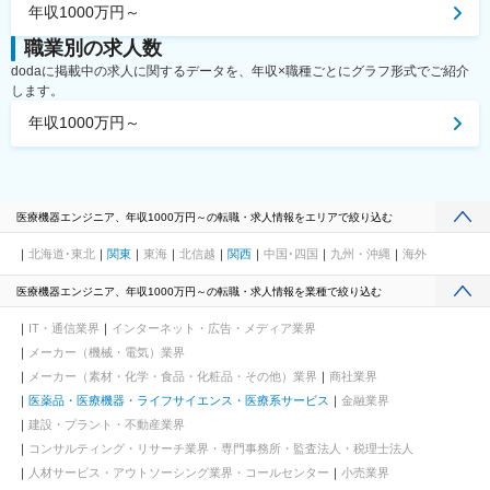
年収1000万円～
職業別の求人数
dodaに掲載中の求人に関するデータを、年収×職種ごとにグラフ形式でご紹介
します。
年収1000万円～
医療機器エンジニア、年収1000万円～の転職・求人情報をエリアで絞り込む
北海道･東北
関東
東海
北信越
関西
中国･四国
九州・沖縄
海外
医療機器エンジニア、年収1000万円～の転職・求人情報を業種で絞り込む
IT・通信業界
インターネット・広告・メディア業界
メーカー（機械・電気）業界
メーカー（素材・化学・食品・化粧品・その他）業界
商社業界
医薬品・医療機器・ライフサイエンス・医療系サービス
金融業界
建設・プラント・不動産業界
コンサルティング・リサーチ業界・専門事務所・監査法人・税理士法人
人材サービス・アウトソーシング業界・コールセンター
小売業界