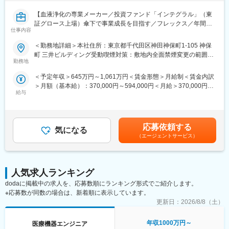
業所会議に加え、日常的にもWeb・電話等で上司と連携を取りな
がら営業活動を進めます。関西エリアは関西第一営業部と関西第
【血液浄化の専業メーカー／投資ファンド「インテグラル」（東
二営業部に分かれております。
証グロース上場）傘下で事業成長を目指す／フレックス／年間休
仕事内容
日121日】
■ご入社後の流れ：
＜勤務地詳細＞本社住所：東京都千代田区神田神保町1-105 神保
整形メーカー未経験者の場合は、入社後は3か月間で約3週間の座
■業務概要：
町 三井ビルディング受動喫煙対策：敷地内全面禁煙変更の範囲：
学研修と現場でのOJTを行います。加えて、入社後2年間は週1回
自社の血液浄化装置に関する技術的知識を活かし、国内外代理店
勤務地
会社の定める事業所
のオンライン研修があり、継続的に知識を習得できる環境です。
のメンテナンス要員の育成や支援、技術問い合わせ対応、海外展
経験者の方に関しても、経験値を配慮しながら研修を行っていき
＜予定年収＞645万円～1,061万円＜賃金形態＞月給制＜賃金内訳
開に伴う技術検討や資料作成をリードしていただく技術サポート
ます。
＞月額（基本給）：370,000円～594,000円＜月給＞370,000円～
ポジションです。
給与
594,000円＜昇給有無＞有＜残業手当＞有＜給与補足＞■昇給：年
■主な製品：
1回■賞与：年2回（過去実績5.06ヶ月）賃金はあくまでも目安の
■具体的な業務内容：
・人工膝関節（knee領域）：変形性膝関節症、慢性リウマチによ
金額であり、選考を通じて上下する可能性があります。月給(月額)
・血液浄化装置に関する技術的知識を活かした国内外代理店メン
り失った膝関節機能の改善を支援します。「EVOLUTION」シリ
は固定手当を含めた表記です。
テナンス要員の育成、支援
応募依頼する
ーズは、高い安定性と正常な膝に近い動きの再現が期待される製
気になる
・装置の構造や機能や保守手順に関する教育プログラムの企画、
（エージェントサービス）
品です。
実施
・人工股関節（hip領域）：通常のFIXタイプに加え、患者の骨格
・顧客からの技術的問い合わせへの対応（メールやオンラインな
に合わせたチェンジャブルタイプも取り扱っており、現場ニーズ
ど）
に応じた提案が可能です。
・海外展開に伴う検討事項や技術資料の作成および関連部署との
人気求人ランキング
連携
dodaに掲載中の求人を、応募数順にランキング形式でご紹介します。
変更の範囲：本文参照
・研修施設の機能を活用した教育や研修の企画、海外展開の検討
※応募数が同数の場合は、新着順に表示しています。
更新日：
2026/8/8（土）
■業務の特徴：
・国内業務と海外業務を両方担当し、将来的には海外担当の中核
年収1000万円～
医療機器エンジニア
メンバーとして活躍いただきます。