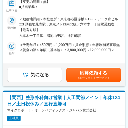
【変更の範囲：無】
■担当業務：
仕事内容
関東（東京・千葉・埼玉・神奈川）エリアで医療機器の営業職と
して下記の業務を行って頂きます。
＜勤務地詳細＞本社住所：東京都港区赤坂1-12-32 アーク森ビル
国公立・私立の大学病院及び病院の整形外科を中心としたお客様
22F勤務地最寄駅：東京メトロ南北線／六本木一丁目駅受動喫煙
に、関節症の置換手術に利用する人工関節などのインプラント、
勤務地
対策：敷地内全面禁煙変更の範囲：本文参照
【最寄り駅】
医療機器の営業活動を行います。イノベイティブな製品等、競合
六本木一丁目駅、溜池山王駅、神谷町駅
と比較しても非常に特徴的な製品を持っており、ドクターには引
き合いが強い製品です。
＜予定年収＞450万円～1,200万円＜賃金形態＞年俸制補足事項無
＜賃金内訳＞年額（基本給）：3,800,000円～12,000,000円＜月
■具体的には：
給与
額＞316,666円～1,000,000円（12分割）＜昇給有無＞有＜残業手
商品カタログやデモ製品を持参し、ドクターに対するPRや医局説
当＞無＜給与補足＞※前職でのご年収考慮いたします。※インセン
明会などを行います。常に新しい情報を提供するのも大切な仕事
ティブ・ボーナスは四半期毎ならびに通年の会社業績、個人に与
ですので、学会参加やエデュケーションプログラムに参加するこ
えられた目標の達成度に応じて支給されます。達成率100％で基
応募依頼する
ともあります。すでにお取引のある施設15~20社程度に加え、新
気になる
本給の25％がターゲットボーナスとなっています。達成率が高け
（エージェントサービス）
規の施設にもアプローチいただきます。
ればMAX50％となることもあります。※個人が90％、組織10％の
手術がある際にはOPEの立ち合い活動も業務の一環です。何度も
割合。賃金はあくまでも目安の金額であり、選考を通じて上下す
病院に足を運びドクターのニーズを引き出し提案する事、信頼関
る可能性があります。月給(月額)は固定手当を含めた表記です。
係を築いていくことが大切です。ドクターがどんな商品を求めて
【関西】整形外科向け営業｜人工関節メイン｜年休124
いるのか掴み、合った製品を提案して頂きます。学会の参加、勉
日／土日祝休み／直行直帰可
強会、ウェビナーの開催も積極的に行っています。
マイクロポート・オーソペディックス・ジャパン株式会社
■働き方：
正社員
直行直帰又は出張ベースでの営業職となります。最低でも月に1度
は営業所ごとに会議を行っており、webや電話などで定期的に上