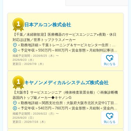
・顧客との直接対応ではなく、自社営業やサービスエンジニアや
代理店を通じて技術サポートを行います。
・年に1回程度の海外出張があり、将来的にはVRなどのDXツール
を活用した海外対応の高度化も検討しています。
日本アルコン株式会社
・研修施設を活用した教育機能の海外展開にも企画段階から携わ
ることができます。
【千葉／未経験歓迎】医療機器のサービスエンジニア※夜勤・休日
対応ほぼ無／世界トップクラスメーカー
■キャリアパス：
＜勤務地詳細＞千葉トレーニング＆サービスセンター住所：千葉県千葉市美浜区中瀬1-3 幕張 テクノガーデンD棟10階受動喫煙対策：敷地内全面禁煙変更の範囲：会社の定める事業所
1～3年後は独り立ちの期間と位置付け、海外代理店向け教育プロ
＜予定年収＞550万円～800万円＜賃金形態＞月給制特記事項なし＜賃金内訳＞月額（基本給）：300,000円～450,000円＜月給＞300,000円～450,000円＜昇給有無＞有＜残業手当＞有＜給与補足＞※記載年収は目安となります。■前職・経験考慮のうえ、弊社規定により優遇致します■インセンティブが年1回あります。賃金はあくまでも目安の金額であり、選考を通じて上下する可能性があります。月給(月額)は固定手当を含めた表記です。
グラムの企画や実施を一人で担当できること、装置の構造や機能
掲載予定期間：
や保守手順を熟知し技術的問い合わせに自信を持って対応できる
2026/6/25（木）
〜
2026/9/23（水）
レベルを目指します。3～5年後には技術リーダーとして海外代理
気になる
更新日：
2026/7/9（木）
店のメンテナンス体制構築を主導し、複雑なトラブルシューティ
ングや重大案件対応をリードする役割を期待されています。将来
的には海外技術サポートの責任者やグローバルな戦略立案への関
キヤノンメディカルシステムズ株式会社
与も視野に入ります。
【大阪市】サービスエンジニア（検体検査装置全般）◇画像診断機
■当社の特徴：
器国内トップ級メーカー◆キヤノンG
当社は、培ってきた豊富な基礎技術、研究開発などを応用・展開
＜勤務地詳細＞関西支社住所：大阪府大阪市北区大淀中1丁目1番30号 梅田スカイビル タワーウエスト勤務地最寄駅：各線／梅田駅受動喫煙対策：屋内全面禁煙変更の範囲：会社の定める事業所
した革新的な製品とサービスで、人工腎臓、血液浄化のパイオニ
＜予定年収＞540万円～760万円＜賃金形態＞月給制＜賃金内訳＞月額（基本給）：315,000円～455,000円＜月給＞315,000円～455,000円＜昇給有無＞有＜残業手当＞有＜給与補足＞※こちらは想定年収であり、ご年齢、ご経験、スキルなどを総合的に鑑みて決定いたします。■昇給：年1回（1月）■賞与：年2回（6月・12月）賃金はあくまでも目安の金額であり、選考を通じて上下する可能性があります。月給(月額)は固定手当を含めた表記です。
アとして、各分野を切り開いてきました。透析治療での進歩とア
掲載予定期間：
フェレシス療法での難病治療の選択肢を提供しています。
2026/6/22（月）
〜
2026/9/20（日）
※旭化成メディカルは血液浄化事業専業となり、インテグラル社の
気になる
更新日：
2026/7/16（木）
傘下に入り旭化成グループから独立した会社となりました。