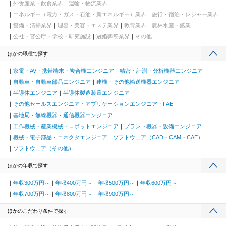
外食産業・飲食業界
運輸・物流業界
エネルギー（電力・ガス・石油・新エネルギー）業界
旅行・宿泊・レジャー業界
警備・清掃業界
理容・美容・エステ業界
教育業界
農林水産・鉱業
公社・官公庁・学校・研究施設
冠婚葬祭業界
その他
ほかの職種で探す
家電・AV・携帯端末・複合機エンジニア
精密・計測・分析機器エンジニア
自動車・自動車部品エンジニア
建機・その他輸送機器エンジニア
半導体エンジニア
半導体製造装置エンジニア
その他セールスエンジニア・アプリケーションエンジニア・FAE
基地局・無線機器・通信機器エンジニア
工作機械・産業機械・ロボットエンジニア
プラント機器・設備エンジニア
機械・電子部品・コネクタエンジニア
ソフトウェア（CAD・CAM・CAE）
ソフトウェア（その他）
ほかの年収で探す
年収300万円～
年収400万円～
年収500万円～
年収600万円～
年収700万円～
年収800万円～
年収900万円～
ほかのこだわり条件で探す