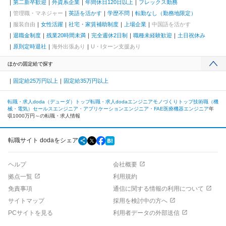
第二新卒歓迎
外資系企業
年間休日120日以上
フレックス勤務
管理職・マネジャー
英語を活かす
学歴不問
転勤なし（勤務地限定）
服装自由
女性活躍
社宅・家賃補助制度
上場企業
中国語を活かす
退職金制度
残業20時間未満
完全週休2日制
職種未経験歓迎
土日祝休み
原則定時退社
海外出張あり
U・Iターン支援あり
ほかの固定給で探す
固定給25万円以上
固定給35万円以上
転職・求人doda（デューダ）トップ
転職・求人dodaエンジニアモノづくりトップ
技術職（機
械・電気）
セールスエンジニア・アプリケーションエンジニア・FAE
医療機器エンジニア
年
収1000万円～の転職・求人情報
転職サイト dodaをシェア
ヘルプ
会社概要
拠点一覧
利用規約
免責事項
通信に関する情報の利用について
サイトマップ
採用を検討中の方へ
PCサイトを見る
利用者データの外部送信