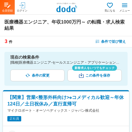
会員登録
ログイン
気になる
メニュー
医療機器エンジニア、年収1000万円～
の転職・求人検索
結果
3
条件で並び替え
件
現在の検索条件
[職種]医療機器エンジニア-セールスエンジニア・アプリケーションエンジニア・FAE [年収]1000万円～
新着求人をいつでもチェック
条件の変更
この条件を保存
【関東】営業<整形外科向け>※コメディカル歓迎～年休
124日／土日祝休み／直行直帰可
マイクロポート・オーソペディックス・ジャパン株式会社
正社員