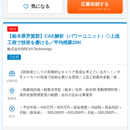
定）■給与改定あり賃金はあくまでも目安の金額であり、選考を通
応募依頼する
代理店に向けた問題解決
気になる
■職場環境・風土：
じて上下する可能性があります。月給(月額)は固定手当を含めた表
（エージェントサービス）
（2）ユーザー向けのセミナー講師
「買う喜び・売る喜び・創る喜びを世界に広げる」を基本理念
記です。
...展示会出展時や、個別セミナー・ワークショップ開催時におけ
に、Hondaでは数々の製品を創業以来、生みだし続けてきまし
る説明対応および講師
た。役員から現場社員まで、あらゆる人材が自由な発想で、夢や
（3）顧客を往訪しての問題解決支援
理想を徹底的に追求する風土が根付いており、学歴や年齢に関係
NEW
...プリセールスに同行し、JMAGを用いた事例紹介（ユースケー
なく、誰もがフラットに活躍できる職場環境です。積極的に仕事
【栃木県芳賀郡】CAE解析（パワーユニット）◇上流
ス）に向けた、モデル作成・データー作成業務
に向き合い、推進する力のある従業員には、入社直後であっても
工程で技術を磨ける／平均残業20H
大きな仕事が任されます。
※「JMAG」は、国産の『電気機器設計のための有限要素解析
株式会社BREXA Technology
（FEA）ソフトウェア』として、電磁界解析分野では国内トップ
変更の範囲：※専門性や適性、会社ニーズなどを踏まえ、会社が定
正社員
シェアを占めております。
める業務への配置転換を命じる場合があります。
※海外市場拡大のための技術支援を行うため現地に向かう機会もあ
ります。
【技術者としての長期的なキャリア形成を考えている方へ！／大
手メーカーの現場で技術を磨ける環境／上流工程案件多数／家族
■顧客例：
仕事内容
手当や福利厚生が充実しているため腰を据えて働けます！】
世界的な自動車の完成車メーカーや自動車部品メーカー、大手電
気機器メーカー、大手電気部品メーカー等
＜勤務地詳細＞顧客先常駐（栃木）住所：栃木県 受動喫煙対策：
◆職務概要：株式会社アウトソーシングテクノロジーの社員とし
屋内全面禁煙変更の範囲：会社の定める事業所
てメーカー企業に常駐し、メーカー技術社員と当社社員と協力し
勤務地
■配属組織の構成・特徴：
て業務致します。
総勢150名程度の組織です。(内、社員90名程度)。ビジネスの拡大
＜予定年収＞450万円～800万円＜賃金形態＞月給制＜賃金内訳＞
を進めてきた結果、社員の約半数がキャリア採用です。
月額（基本給）：300,000円～420,000円＜月給＞300,000円～
◆職務詳細：
給与
420,000円＜昇給有無＞有＜残業手当＞有＜給与補足＞※社会人経
◇パワーユニット支援業務
■働き方
験、面接結果等を考慮の上決定します。 ■昇給：年1回（4月）■賞
◇大手自動車メーカー様のパワーユニットに対し、デジタル技術
・出社形態：出社と在宅を組み合わせたハイブリッドワーク
与：年2回（7月、12月）※過去実績2.6ヶ月賃金はあくまでも目安
設計支援