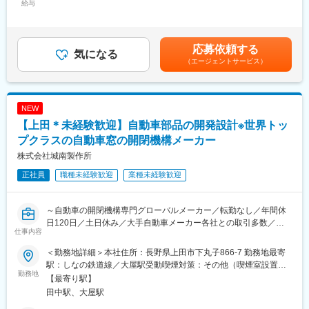
給与
330,000円＜昇給有無＞有＜残業手当＞有＜給与補足＞※経験、ス
す。
析を担当。
キルを考慮して決定いたします。■昇給：年1回（8月）■賞与：年
・成長に合わせて新しいものを生み出す企画力、人を動かすプレ
・モデル作成からソルバーによる求解まで、一連のプロセスに携
2回（7月、12月）賃金はあくまでも目安の金額であり、選考を通
ゼン力、リーダー・マネージャークラスの育成など、テクニカル×
わります。
じて上下する可能性があります。月給(月額)は固定手当を含めた表
ヒューマンスキルの両軸で育成に取り組んでいます。また「A-
応募依頼する
気になる
記です。
LABO」はカフェのような落ち着いた空間設計で、自習の場として
■業務詳細：
（エージェントサービス）
自由に利用しているエンジニアも多数。今後もさらに充実させて
・3D-CAD（NX等）を使用した構造解析用モデルの作成
いく方針。
・メッシャー（HyperMesh等）を用いたメッシュ生成および境界
条件の設定
■当社について：
NEW
・ソルバー（Abaqus、Ansys等）による構造、応力、振動解析の
・当社は航空宇宙、自動車、電気電子通信、IT情報、エネルギー
実行
【上田＊未経験歓迎】自動車部品の開発設計※世界トッ
分野などの業界約300社の大手メーカーに技術を提供。
・解析結果のデータ集計、考察、およびシミュレーション報告書
プクラスの自動車窓の開閉機構メーカー
・まだ世に出ていない新製品の開発など様々なプロジェクトに参
の作成
株式会社城南製作所
画し、創業から60年、日本のモノづくりを支え続けています。
・顧客（グループ内外）との技術的な打ち合わせ、および解析要
・試作～資材調達～開発設計～製造（自社工場）とワンストップ
件の確認
正社員
職種未経験歓迎
業種未経験歓迎
でお客様のご要望に対応できることが最大の強み。
■使用ツール：
変更の範囲：会社の定める業務
・CAD、メッシャー：NX、I-DEAS、HyperMeshなど
～自動車の開閉機構専門グローバルメーカー／転勤なし／年間休
・ソルバー：Abaqus、LS-DYNA、Ansysなど
日120日／土日休み／大手自動車メーカー各社との取引多数／国
仕事内容
内外でニーズ拡大中／U・I・Jターン歓迎～
■自社のエンジニア育成機関「A-LABO」：
＜勤務地詳細＞本社住所：長野県上田市下丸子866-7 勤務地最寄
・先端をゆく技術が求められる場に身をおくエンジニアのため
■業務内容：
駅：しなの鉄道線／大屋駅受動喫煙対策：その他（喫煙室設置）
「A-LABO」という独自の育成機関・施設を用意し、知識・スキル
・自動車部品（レギュレーター、ロック等）の開発及び設計
勤務地
変更の範囲：会社の定める事業所
【最寄り駅】
面の成長をバックアップ。基礎研修をはじめ、スキルアップ、キ
・3次元CADを使用したモデル作成、図面化
田中駅、大屋駅
ャリアアップセミナー、エンジニア交流などを行えるスペースで
・CAE解析による妥当性の検証 等
す。