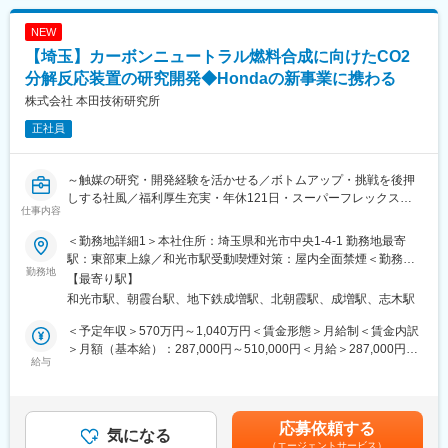
...展示会出展時や、個別セミナー・ワークショップ開催時におけ
■学びが昇給に直結、充実のスキルアップ支援：
る説明対応および講師
NEW
エンジニアの希望に応じた業務への挑戦を支援する体制が整って
（3）顧客を往訪しての問題解決支援
【埼玉】カーボンニュートラル燃料合成に向けたCO2
おり、専任担当が社内調整を行うことでキャリアの実現を後押し
...プリセールスに同行し、JMAGを用いた事例紹介（ユースケー
します。
ス）に向けた、モデル作成・データー作成業務
分解反応装置の研究開発◆Hondaの新事業に携わる
技術研修は単位制で、取得状況が昇給に直結する仕組みを採用。
株式会社 本田技術研究所
研修はオンライン受講も可能で、時間や場所を選ばずスキルアッ
■教育体制
プが図れる環境です。
正社員
・機能別セミナー受講可
ユーザー向けに行っている、セミナーなどを受講いただくこと
変更の範囲：会社の定める業務
で、経験の少ない機能でも特化した学びを得ることができます。
～触媒の研究・開発経験を活かせる／ボトムアップ・挑戦を後押
・フィードバック体制
しする社風／福利厚生充実・年休121日・スーパーフレックス～
作成した回答文は、必ずフィードバックをもらえる環境です。機
仕事内容
能実装を行った開発メンバーとの連携も密に行っています。
■業務詳細：
＜勤務地詳細1＞本社住所：埼玉県和光市中央1-4-1 勤務地最寄
大気や工場などから回収したCO2を、燃料や原材料へ変換・再利
■働き方
駅：東部東上線／和光市駅受動喫煙対策：屋内全面禁煙＜勤務地
用する技術であるCCU（Carbon Capture and Utilization）技術の
勤務地
・出社形態：出社と在宅を組み合わせたハイブリッドワーク
詳細2＞本田技術研究所（朝霞）住所：埼玉県朝霞市泉水3-15-1
【最寄り駅】
研究開発をお任せします。現在は、CO2を触媒反応や電気化学反
L事由に関係なくリモートワークが可能なほか、全国に100か所以
受動喫煙対策：屋内全面禁煙変更の範囲：会社の定める事業所
和光市駅、朝霞台駅、地下鉄成増駅、北朝霞駅、成増駅、志木駅
応させることによって、「炭素材料」や「プラスチック原料」に
上あるシェアオフィスの利用も可能です。
（リモートワーク含む）
変化させる基礎的な研究にチャレンジしています。また、SOEC
・フルフレックス制
＜予定年収＞570万円～1,040万円＜賃金形態＞月給制＜賃金内訳
で電気分解し「合成メタン」に変換する二段階反応を一貫で行う
・有給について：1日、半日単位または1時間単位で取得可能
＞月額（基本給）：287,000円～510,000円＜月給＞287,000円～
システムの構築にも取り組んでいます。
給与
L通院やご家族の看病・学校行事等、個人の事情に応じて家庭とも
510,000円＜昇給有無＞有＜残業手当＞有＜給与補足＞※給与は経
ご経験に応じて以下（1）～（3）のいずれか、ないしは複数業務
両立がしやすい環境です。
験・能力を考慮の上決定します。賃金はあくまでも目安の金額で
をご担当いただきます。
あり、選考を通じて上下する可能性があります。月給(月額)は固定
■風土
手当を含めた表記です。
応募依頼する
（1）新規触媒材料研究
気になる
・20代から50代まで幅広い年代が在籍し、成長事業のため活気あ
（エージェントサービス）