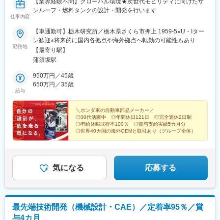
【業界経験不問】グローバル環境★次世代モビリティに向けたサ
ンルーフ・燃料タンクの設計・開発を行います
仕事内容
【車通勤可】栃木研究所／栃木県さくら市押上 1959-5※U・Iター
ン歓迎※将来的に国内各拠点や海外拠点へ転勤の可能性もあり
勤務地
【最寄り駅】
蒲須坂駅
950万円／45歳
650万円／35歳
給与
＼ホンダ車の自動車部品メーカー／
◎30代活躍中 ◎年間休日121日 ◎完全週休2日制
◎有給休暇取得率100％ ◎賞与支給実績5カ月分
◎世界40カ国の海外OEMと取引あり（グループ全体）
気になる
応募する
最先端技術開発（機械設計・CAE）／定着率95％／賞
与4カ月