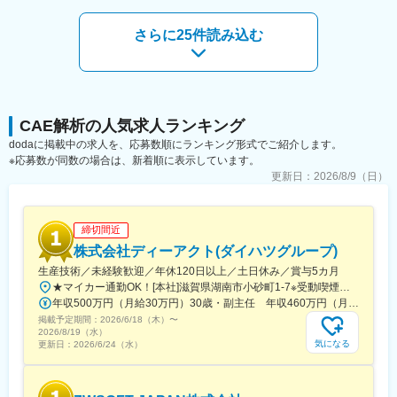
◇運転中のプラントにおけるトラブルシューティング
社名の由来でもあるValue（価値の創造）&Quality（品質の向上）
既設プラントで発生したトラブル（性能低下など）に対し、運転
の基本理念のもと、産業用ガスケットやふっ素樹脂製品、高機能
さらに25件読み込む
データや現場状況の分析、熱流動解析を行い原因究明および対策
ゴムの製造・販売もしており、当社の製品は、半導体製造装置、
提案を実施します。
自動車、工場、航空など、あらゆる産業で活躍しています。
■自社のエンジニア育成機関「A-LABO」：
変更の範囲：会社の定める業務
先端をゆく技術が求められる場に身をおくエンジニアのため「A-
LABO」という独自の育成機関・施設を用意し、知識・スキル面の
CAE解析の人気求人ランキング
成長をバックアップ。基礎研修をはじめ、スキルアップ、キャリ
dodaに掲載中の求人を、応募数順にランキング形式でご紹介します。
アアップセミナー、エンジニア交流などを行えるスペースです。
※応募数が同数の場合は、新着順に表示しています。
成長に合わせて新しいものを生み出す企画力、人を動かすプレゼ
更新日：
2026/8/9（日）
ン力、リーダー・マネージャークラスの育成など、テクニカル×ヒ
ューマンスキルの両軸で育成に取り組んでいます。また「A-
LABO」はカフェのような落ち着いた空間設計で、自習の場として
締切間近
自由に利用しているエンジニアも多数。今後もさらに充実させて
いく方針。
株式会社ディーアクト(ダイハツグループ)
生産技術／未経験歓迎／年休120日以上／土日休み／賞与5カ月
■当社について：
★マイカー通勤OK！[本社]滋賀県湖南市小砂町1-7※受動喫煙対策／屋内全面禁煙
当社は航空宇宙、自動車、電気電子通信、IT情報、エネルギー分
年収500万円（月給30万円）30歳・副主任 年収460万円（月給27万円）28歳
野などの業界約300社の大手メーカーに技術を提供。
掲載予定期間：
2026/6/18（木）
〜
まだ世に出ていない新製品の開発など様々なプロジェクトに参画
2026/8/19（水）
気になる
更新日：
し、創業から60年日本のモノづくりを支え続けています。
2026/6/24（水）
試作～資材調達～開発設計～製造（自社工場）とワンストップで
お客様のご要望に対応できることが最大の強み。
また、夕方街に流れる「夕焼け小焼け」の防災無線用のアンプは