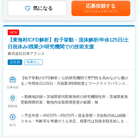
L事由に関係なくリモートワークが可能なほか、全国に100か所以
の金額であり、選考を通じて上下する可能性があります。月給(月
◇3Dレイアウト、3Dモデリング、作図、CAE解析業務
応募依頼する
上あるシェアオフィスの利用も可能です。
気になる
額)は固定手当を含めた表記です。
◇カーボンニュートラルに向けた取り組みとサポート
・フルフレックス制
（エージェントサービス）
・有給について：1日、半日単位または1時間単位で取得可能
※ご経験スキルに応じて別案件の打診をさせていただく場合もござ
L通院やご家族の看病・学校行事等、個人の事情に応じて家庭とも
います。ご面接の際に志向性に合わせて様々お話しできればと思
両立がしやすい環境です。
NEW
います。
【東海村/CFD解析】粒子挙動・流体解析/年休125日/土
■当社について
◆使用ツール：
国内初のCAE分野での独立系ソフトウェアベンダーとして、仮想
日祝休み/残業少/研究機関での技術支援
◇CATIA
空間における3Dシミュレーションを用いた製品設計・開発から、
株式会社日本アクシス
数理データや計測データの活用まで対応しています。
◆エンジニアとしてのご活躍例：
正社員
転勤なし
・過去ものづくりに携わっていたが直近別業界で勤務されていた
変更の範囲：会社の定める業務
方
・マネジメントの道ではなく専門エンジニアスペシャリストとし
【粒子挙動のCFD解析／公的研究機関で専門性を高めながら働け
て活躍したいと思いご入社された方
る／年間休日125日・月残業3時間程度とワークライフバランスも
仕事内容
・エンジニアのスキルをもっと磨きたい、市場価値をあげたいと
充実】
思いご入社された方
＜勤務地詳細＞茨城県那珂郡東海村の研究機関住所：茨城県東海
■業務概要
受動喫煙対策：敷地内全面禁煙変更の範囲：無
◆働く環境：
当社の正社員として、茨城県那珂郡東海村の公的研究機関にて、
勤務地
全社月平均残業時間：20時間
粒子（ダスト）の挙動解析業務を担当していただきます。流体解
＜予定年収＞450万円～650万円＜賃金形態＞月給制月給は経験・
年休：120日程度
析（CFD）技術を駆使し、原子力関連施設の安全性向上や技術検
スキル・年齢等を考慮のうえ決定。残業代は別途全額支給しま
キャリアサポート制度充実：社内に専属のカウンセラーがおり、
証に貢献するポジションです。業務は主にデスクワークとなり、
給与
す。＜賃金内訳＞月額（基本給）：300,000円～450,000円＜月給
プロジェクト、働き方など相談できる環境がございます。
マニュアルや手順が明確な環境で計画的に業務を進められます。
＞300,000円～450,000円＜昇給有無＞有＜残業手当＞有＜給与補
定年：65歳です。その後も１年更新での契約社員としてご活躍い
足＞■賞与年2回（2月/8月） （支給額は315,000～675,000円/1
ただけます。