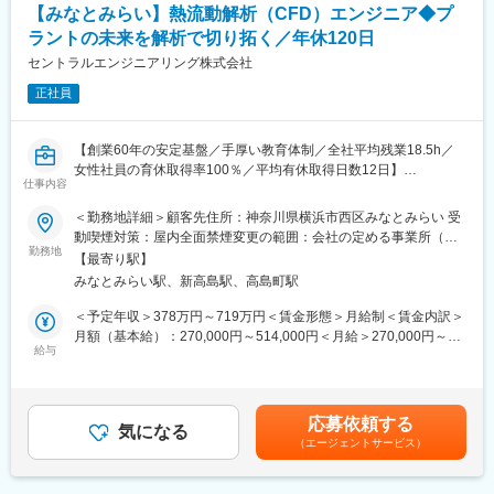
【みなとみらい】熱流動解析（CFD）エンジニア◆プ
ど、他社とは比べ物にならないレベルでの研修を受けることがで
ご経験に応じてお任せする業務を決定しますが、まずは現マネジ
きます。その結果が、「離職率：約6.1%（製造業平均約11％）」
メントが担当している業務の一部からお任せする想定で、主に
ラントの未来を解析で切り拓く／年休120日
「勤続16年以上のエンジニア：約1500名」という実績に表れてい
FEM解析業務から担当いただければと思っています。
セントラルエンジニアリング株式会社
ます。
【業務例】
正社員
・ガスケット締結部のFEM解析、応力・変形・摩擦挙動のシミュ
変更の範囲：会社の定める業務
レーション
※例えば、ガスケットにどんな力や摩擦が加わっているか。その結
【創業60年の安定基盤／手厚い教育体制／全社平均残業18.5h／
果、どう歪んだり、曲がったりするかを解析・シミュレーション
女性社員の育休取得率100％／平均有休取得日数12日】
します。
仕事内容
・顧客との共同研究プロジェクトへの参画
■仕事内容：
顧客課題のヒアリング・技術検討
＜勤務地詳細＞顧客先住所：神奈川県横浜市西区みなとみらい 受
各種プラント（石油精製、化学、ガス化、発電プラント、再エ
・新規製品・新技術開発に向けた研究活動
動喫煙対策：屋内全面禁煙変更の範囲：会社の定める事業所（リ
ネ、医薬等）における熱流動解析（CFD解析）業務を担当しま
勤務地
・環境規制や設備高度化に対応する技術テーマの探索
モートワーク含む）
【最寄り駅】
す。
・学会・技術会議への参加
みなとみらい駅、新高島駅、高島町駅
■具体的には：
■組織構成
＜予定年収＞378万円～719万円＜賃金形態＞月給制＜賃金内訳＞
◇詳細設計
マネジメント4名を含む20名程度の組織です。
月額（基本給）：270,000円～514,000円＜月給＞270,000円～
高温排気の流れを解析し、装置の性能評価、作業環境評価、プラ
給与
プロジェクトごとにチームを組んでおり、最大3～4名のチームと
514,000円＜昇給有無＞有＜残業手当＞有＜給与補足＞※経験、ス
ント設備の位置・高さの最適化を行います。
なります。
キルを考慮して決定いたします。■昇給：年1回（8月）■賞与：年
◇設計支援
複数プロジェクトを抱えることもあり、組織内でスキルや経験に
2回（7月、12月）賃金はあくまでも目安の金額であり、選考を通
熱交換器、タンク、配管系などの圧力容器に対し、設計部門では
応じて柔軟にアサインをしている状況です。
じて上下する可能性があります。月給(月額)は固定手当を含めた表
応募依頼する
対応
気になる
多用な領域に関われ、幅広いスキルを身に着けることができる点
記です。
（エージェントサービス）
できない性能評価を実施します。
も魅力です。
◇グループ会社支援
グループ会社の要素技術開発およびプロジェクト支援業務
■当社について