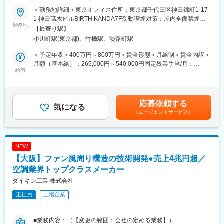
■業務内容：
解析課は課長を含め5名で構成されています。今回の増員により、
＜勤務地詳細＞東京オフィス住所：東京都千代田区神田錦町1-17-
最先端の宇宙技術開発に挑戦する当社で、衛星の姿勢制御に不可
各種開発テーマにおける設計・解析・実験業務を安定的かつ継続
1 神田髙木ビルBIRTH KANDA7F受動喫煙対策：屋内全面禁煙変
欠なRCS（Reaction Control System）と、軌道変換用推進系の研
勤務地
的に遂行できる体制を構築することを想定しています。
更の範囲：会社の定める事業所（リモートワーク含む）
【最寄り駅】
究開発を担います。
小川町駅(東京都)、竹橋駅、淡路町駅
■教育体制：
・ミッション要求に基づいた衛星搭載RCSスラスタの仕様決定、
入社後は入社後研修はもちろん、生産現場での研修や現場同行な
＜予定年収＞400万円～800万円＜賃金形態＞月給制＜賃金内訳＞
設計、試作、および評価。また、外部機関と連携した評価試験計
ど配属先に応じた研修プログラムを用意しています。また部署内
月額（基本給）：269,000円～540,000円固定残業手当/月：
画の策定、実施、およびデータ分析
給与
では先輩社員の指導のもと実務を通じてスキルを高めていきま
64,333円～126,667円（固定残業時間30時間0分/月）超過した時
・他社スラスタシステムの調査・評価など、国内外の最新技術動
す。
間外労働の残業手当は追加支給＜月給＞333,333円～666,667円
向調査、当社システムへの活用可能性検討
キャリアに応じて職種別研修や階層別研修により段階的な成長を
（一律手当を含む）＜昇給有無＞有＜残業手当＞有＜給与補足＞※
・自社開発している制御再突入用ハイブリッドスラスタ、および
支援し、自律した専門人材の育成を目指しています。
スキル・経験等に応じて採用時に決定します。■賞与・昇給：当社
応募依頼する
将来の軌道変換用高推力推進装置の研究開発
気になる
規定による賃金はあくまでも目安の金額であり、選考を通じて上
（エージェントサービス）
■今後の展望：
下する可能性があります。月給(月額)は固定手当を含めた表記で
■魅力
解析課は現在、複数の開発テーマを支える中核機能として成長フ
す。
同社はJAXAによる小惑星探査機「はやぶさ」やHTV搭載小型回収
ェーズにあります。今後は、モデルベース開発や高度解析技術の
カプセル「HSRC」で培われた日本が世界最先端の知見を持つ小
活用を推進し、開発の効率化と技術力強化を図ります。
NEW
型衛星による大気圏再突入・回収技術を基盤に、大気圏再突入に
【大阪】ファン風周り構造の技術開発●売上4兆円超／
必要な推進装置から再突入カプセルまでシステム全体を自社開発
解析業務にとどまらず新たな技術の導入や開発プロセスの高度化
する日本唯一の企業です。
空調業界トップクラスメーカー
にも関わりながら、専門性を高めていくことが可能です。将来的
垂直統合されたワンチームで、内製開発だからこそのスピードを
には、技術リーダーとして開発を牽引いただくことを期待しま
ダイキン工業 株式会社
実現し、推進系・構造・熱・制御・電気系など、あらゆる技術領
す。
正社員
上場企業
域を社内に抱え、再突入技術を核とした宇宙機の開発をワンスト
ップで手がけています。
変更の範囲：会社の定める業務
■業務内容：（【変更の範囲：会社の定める業務】）
■当社