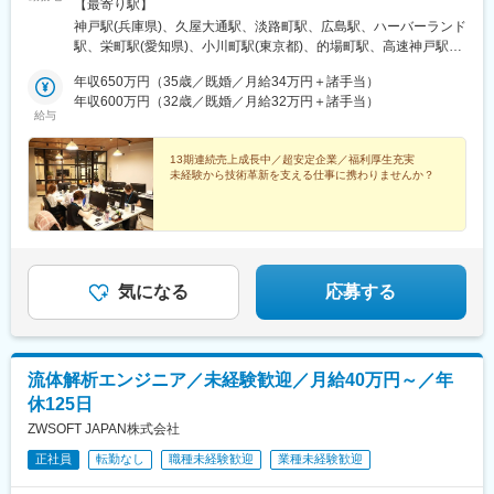
を考慮します。※開発チームによっては、在宅勤務やリモートワー
【最寄り駅】
クも可能です。【本社・神戸事業所】兵庫県神戸市中央区東川崎
神戸駅(兵庫県)、久屋大通駅、淡路町駅、広島駅、ハーバーランド
町1-3-6 LS KOBE1F【名古屋事業所】愛知県名古屋市中区丸の内
駅、栄町駅(愛知県)、小川町駅(東京都)、的場町駅、高速神戸駅、
3-19-5 フレッジオLA6F【東京事業所】東京都千代田区神田須田町
栄駅(愛知県)、神田駅(東京都)、猿猴橋町駅
1-3-33 Bizflex神田 2F【広島事業所】広島県広島市南区的場町1-1-
年収650万円（35歳／既婚／月給34万円＋諸手当）
21 クリスタルタワー8F※受動喫煙対策：敷地内喫煙可能場所あり
年収600万円（32歳／既婚／月給32万円＋諸手当）
給与
13期連続売上成長中／超安定企業／福利厚生充実
未経験から技術革新を支える仕事に携わりませんか？
気になる
応募する
流体解析エンジニア／未経験歓迎／月給40万円～／年
休125日
ZWSOFT JAPAN株式会社
正社員
転勤なし
職種未経験歓迎
業種未経験歓迎