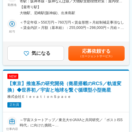
・実機試験とのコリレーション構築、inputデータの取得
寄駅：阪神本線・阪神なんば線／大物駅受動喫煙対策：屋内喫煙
私たちの身の周りでは、気付かないうちにあらゆる揺れ（振動）
勤務地
・他部門と連携した業務・設計課題の定義と改善提案
可能場所あり変更の範囲：会社の定める事業所
【最寄り駅】
が発生しています。その「揺れ」が騒音や、地震による建物の崩
大物駅、尼崎駅(阪神線)、出来島駅
壊、工場内でのものづくりに悪影響を及ぼすことがあります。あ
■やりがい：
らゆる「揺れ」を極限まで減らし、私たちが生活しやすい環境を
・技術開発・業務改善の両面で成果を出せるため、シミュレーシ
＜予定年収＞550万円～760万円＜賃金形態＞月給制補足事項なし
作っているのが振動制御装置です。
ョン技術の精度向上・高速化に加え、業務プロセスの改善にも関
＜賃金内訳＞月額（基本給）：255,000円～298,000円＜月給＞
給与
与することで、組織内での影響力と評価軸が広がります。
255,000円～298,000円＜昇給有無＞有＜残業手当＞有＜給与補足
■業務内容:構造解析・振動解析を軸に、製品開発の上流から下流
・次世代電池の開発に直結するCAE解析業務を通じて、社会的イ
＞※上記年収（30時間分の想定残業代を含む）は目安であり、詳
まで一貫して関わることができます。単なる解析担当にとどまら
ンパクトの大きい製品づくりに貢献できます。
細はスキル・経験を考慮し決定いたします。■賞与：2回（2025年
ず、開発に関する意思決定にも関与しながら、製品性能の向上に
・MBD／MBSEなど先進技術へのアクセス モデルベース開発や
度：7か月分）■昇給：あり賃金はあくまでも目安の金額であり、
応募依頼する
直接貢献できる環境です。
気になる
システム設計手法との連携を通じて、従来型の解析業務にとどま
選考を通じて上下する可能性があります。月給(月額)は固定手当を
（エージェントサービス）
らない、デジタル開発の最前線に立つ経験が得られます。
含めた表記です。
＜具体的には＞
・原理確認実験の計画・実施および報告書作成
変更の範囲：会社の定める業務
・構造解析・振動解析の実施
NEW
・新技術・新たな解析手法の調査、導入、適用
【東京】推進系の研究開発（衛星搭載のRCS／軌道変
・研究開発センター内における技術トレーニングおよび知識共有
の推進
換）◆世界初／宇宙と地球を繋ぐ循環型小型衛星
株式会社ＥｌｅｖａｔｉｏｎＳｐａｃｅ
当課では、基幹要素部品の開発において、構想・設計・解析・評
正社員
価までを一貫して担い、製品性能の向上に貢献しています。今後
は、モデルベース開発や高度解析技術の活用を強化し、開発の効
率化および高付加価値化を推進するとともに、競争力のある技術
～宇宙スタートアップ／東北大やJAXAと共同研究／「ポストISS
基盤の確立を目指します。
時代」に向けた挑戦～
仕事内容
■組織構成：