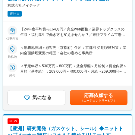
い。
株式会社メイテック
正社員
【ポジション・立場】
・モータ開発における若手・中堅メンバーとして業務を遂行頂き
ながら担当領域を広げ、将来的には要素技術開発や機種の取りま
【24年度平均賞与164万円／完全web面接／業界トップクラスの
とめなど部門の中核として活躍頂くことを期待しております。
年収・福利厚生で働き方を変えませんか？／東証プライム市場上
・テクノロジーイノベーションセンターでは、外部協創活動によ
仕事内容
場グループ】
るモータ開発と新規モータ・新規磁性材料の研究開発を行ってお
り、生産本部モータグループは、差別化商品に搭載するモータの
＜勤務地詳細＞顧客先（京都府）住所：京都府 受動喫煙対策：屋
【製品】
開発・設計を行い生産適用まで行う技術部門ですが、相互に協力
内全面禁煙変更の範囲：会社の定める事業所
シュミレーションソフト
勤務地
して業務を進めています。
＜予定年収＞530万円～800万円＜賃金形態＞月給制＜賃金内訳＞
【関係先／顧客】
【キャリアパス】
月額（基本給）：269,000円～400,000円＜月給＞269,000円～
社内関係部署
・モータ技術者として、構造・材料・熱・振動・計測・DX等の幅
給与
400,000円＜昇給有無＞有＜残業手当＞有賃金はあくまでも目安
広い技術に精通しながら、トータル設計スキル（モータだけでな
の金額であり、選考を通じて上下する可能性があります。月給(月
【担当工程】
くモータ制御、構造設計)が身につく。
額)は固定手当を含めた表記です。
＜業務概要＞
・前述の専門性を極めることもキャリアパスとしておくことも可
・熱流体解析
応募依頼する
能。（世界での立ち位置を意識することが大事）
気になる
・放熱構造シミュレーション
・開発リーダ、マネジメントを経験し昇進していくことや、専門
（エージェントサービス）
・既存の改善設計
性を極め業界・学会で通用する立場になることも可能。
＜業務詳細＞
変更の範囲：会社の定める業務
NEW
パワコン等のテーマに対して、シミュレーションソフトを用いた
熱流体解析、放熱構造シミュレーション、既存の改善設計などを
【豊洲】研究開発（ガスケット、シール）◆ニットト
行います。実機とシミュレーションとの精度向上させるための検