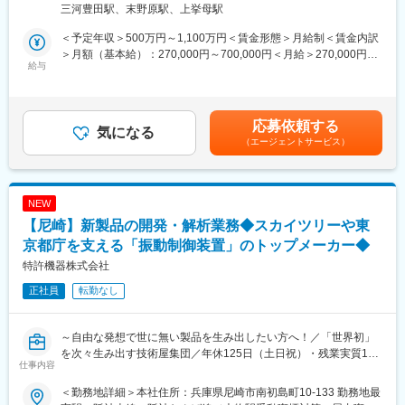
を主製品とする当社の製品群は、厳しいテストを繰り返し、高度
三河豊田駅、末野原駅、上挙母駅
いただきます。
の品質管理によるたゆみない改良への努力が生かされています。
■具体的な業務：
◇特にドア回り、ボディー回りの機能部品については、性能・安
＜予定年収＞500万円～1,100万円＜賃金形態＞月給制＜賃金内訳
ご経験・スキルに応じて下記のいずれかをご担当いただきます。
全の両面において、各自動車メーカーから厚い信頼と高い評価を
＞月額（基本給）：270,000円～700,000円＜月給＞270,000円～
（1）材料領域のCAE解析
給与
得ています。
700,000円＜昇給有無＞有＜残業手当＞有＜給与補足＞※給与詳細
電池材料の物性や挙動に関する数値解析を通じて、材料選定や設
◇今後も引き続き、地域社会への貢献と多くのお客様からの多様
は経験・能力を考慮の上、当社規定に基づき決定します。■賞与：
計精度の向上を支援します。
なニーズに応えるべく「ウインドレギュレーターの世界トップク
年2回（7月・12月）賃金はあくまでも目安の金額であり、選考を
・材料特性に関するシミュレーションを活用した設計課題の抽
ラス」を目指し活動してまいります。
通じて上下する可能性があります。月給(月額)は固定手当を含めた
応募依頼する
出・解決
気になる
表記です。
（エージェントサービス）
・材料モデルの構築、精度向上、高速化などの技術開発
変更の範囲：会社の定める業務
・実機試験とのコリレーション構築、inputデータの取得
・他部門と連携した業務・設計課題の定義と改善提案
（2）強度・熱・流体領域のCAE解析
NEW
電池構造や冷却設計に関する数値解析を通じて、製品の安全性・
【尼崎】新製品の開発・解析業務◆スカイツリーや東
信頼性向上を支援します。
・強度、伝熱、熱流体などのシミュレーションを活用した設計課
京都庁を支える「振動制御装置」のトップメーカー◆
題の抽出・解決
特許機器株式会社
・解析技術の構築、精度向上、高速化、MBD化などの技術開発
正社員
転勤なし
・実機試験とのコリレーション構築、inputデータの取得
・他部門と連携した業務・設計課題の定義と改善提案
（3）性能領域のCAE解析
～自由な発想で世に無い製品を生み出したい方へ！／「世界初」
電池内部の反応挙動や性能に関する数値解析を通じて、電池性能
を次々生み出す技術屋集団／年休125日（土日祝）・残業実質15h
の予測精度向上と開発効率化を支援します。
仕事内容
で働き方◎～
・電池反応シミュレーションを活用した設計課題の抽出・解決
・モデルベース開発（MBD）やMBSEとの連携による技術開発
＜勤務地詳細＞本社住所：兵庫県尼崎市南初島町10-133 勤務地最
※振動制御装置とは：