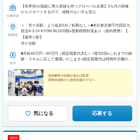
【世界90カ国超に導入実績を持つグローバル企業】3カ月の研修
からスタートするので、経験のない方も安心
仕事内容
＜「市ケ谷駅」より徒歩5分／転勤なし＞■本社東京都千代田区九
段北4-3-24 KYONI BLDG5階※受動喫煙対策あり（屋内禁煙）【ア
勤務地
クセス】地下鉄「市ヶ谷駅」より徒歩5分JR「市ヶ谷駅」より徒
【最寄り駅】
歩7分
市ケ谷駅
■月給40万円～60万円（固定残業代含む）+賞与2回※これまでの経
験・スキルに応じて優遇いたします※固定残業代は時間外労働の有
給与
無に関わらず、月30時間分を月86,555円～129,833円支給※上記を
超える時間外労働分は追加で支給いたします
流体解析の知識があれば歓迎
実務未経験から技術支援のプロへ
気になる
応募する
NEW