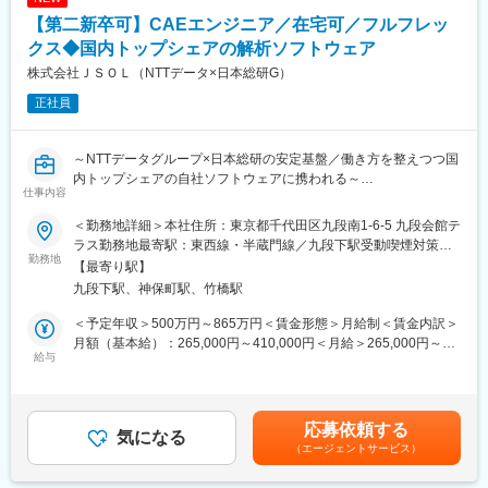
・電子特性の管理・評価
【第二新卒可】CAEエンジニア／在宅可／フルフレッ
・電気回路設計および測定環境の最適化
クス◆国内トップシェアの解析ソフトウェア
・テスト装置の選定・設定・保守
株式会社ＪＳＯＬ（NTTデータ×日本総研G）
・測定結果の分析とフィードバックによる品質改善
・ソフトウェア作成による測定自動化の推進
正社員
■魅力ポイント：
・設計と評価の両面に関われる
～NTTデータグループ×日本総研の安定基盤／働き方を整えつつ国
・自動測定環境の構築という上流工程に関与
内トップシェアの自社ソフトウェアに携われる～
仕事内容
・品質と信頼性を支える重要な役割
・UIターン支援で地方でも高度な技術キャリアが築ける
●パートナーシップ継続90.0％／プライム案件9割以上／3期連続
＜勤務地詳細＞本社住所：東京都千代田区九段南1-6-5 九段会館テ
過去最高益
ラス勤務地最寄駅：東西線・半蔵門線／九段下駅受動喫煙対策：
■当社だからこそ実現できるエンジニアとしての未来がある：
●在宅可＆フルフレックス＆大手グループの各種制度や福利厚生が
勤務地
屋内全面禁煙変更の範囲：会社の定める事業所（リモートワーク
【最寄り駅】
＜お取引社数5,100社＞
整っています！安定した環境でスキルアップしたい方へ
含む）
九段下駅、神保町駅、竹橋駅
同業他社と比較をしても圧倒的なお取引社数を誇る当社。
当社独占のプロジェクトも多数あり、当社だからこそ挑戦できる
幅広くITコンサルティングやシステム企画から構築・運用まで一
＜予定年収＞500万円～865万円＜賃金形態＞月給制＜賃金内訳＞
仕事があります。
気通貫した最先端のIT・CAEソリューションを提供している当社
月額（基本給）：265,000円～410,000円＜月給＞265,000円～
＜エンジニアポスティング制度＞
にてCAEエンジニアを募集いたします。
給与
410,000円＜昇給有無＞有＜残業手当＞有＜給与補足＞※表記給与
自分の希望に合わせて社内で多様なプロジェクトや職種に応募で
は残業30時間/月実施想定額※経験・能力を考慮の上、当社規定に
き、専門チームやキャリアアドバイザーの支援で挑戦しやすい環
■案件について
より決定します。■昇給：年1回■賞与：年2回賃金はあくまでも目
境を提供。
（1）技術サポート
安の金額であり、選考を通じて上下する可能性があります。月給
応募依頼する
経験やスキルに応じて新しい分野への挑戦が広がり、主体的に成
コールセンターを通じた問い合わせ対応や、国内の顧客や海外の
気になる
(月額)は固定手当を含めた表記です。
長しながら多様な業務に携われる仕組みです。知識の共有やスキ
（エージェントサービス）
代理店に向けた問題解決
ルアップも促進され、自己成長を支援します。
（2）ユーザー向けのセミナー講師