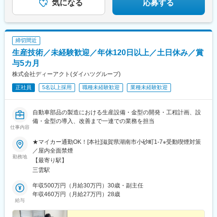
接取引
気になる
応募する
締切間近
生産技術／未経験歓迎／年休120日以上／土日休み／賞
与5カ月
株式会社ディーアクト(ダイハツグループ)
正社員
5名以上採用
職種未経験歓迎
業種未経験歓迎
自動車部品の製造における生産設備・金型の開発・工程計画、設
備・金型の導入、改善まで一連での業務を担当
仕事内容
★マイカー通勤OK！[本社]滋賀県湖南市小砂町1-7※受動喫煙対策
／屋内全面禁煙
勤務地
【最寄り駅】
三雲駅
年収500万円（月給30万円）30歳・副主任
年収460万円（月給27万円）28歳
給与