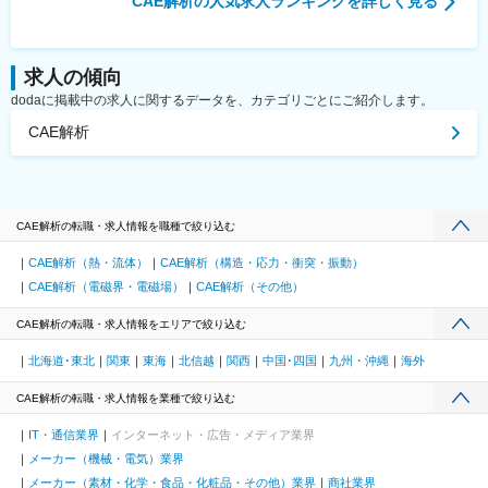
CAE解析
の人気求人ランキングを詳しく見る
求人の傾向
dodaに掲載中の求人に関するデータを、カテゴリごとにご紹介します。
CAE解析
CAE解析の転職・求人情報を職種で絞り込む
CAE解析（熱・流体）
CAE解析（構造・応力・衝突・振動）
CAE解析（電磁界・電磁場）
CAE解析（その他）
CAE解析の転職・求人情報をエリアで絞り込む
北海道･東北
関東
東海
北信越
関西
中国･四国
九州・沖縄
海外
CAE解析の転職・求人情報を業種で絞り込む
IT・通信業界
インターネット・広告・メディア業界
メーカー（機械・電気）業界
メーカー（素材・化学・食品・化粧品・その他）業界
商社業界