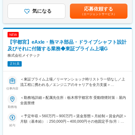
社規定により決定します。賃金はあくまでも目安の金額であり、
施しています。
大変革時代を迎えた自動車業界で最先端技術を用いて開発が進め
選考を通じて上下する可能性があります。月給(月額)は固定手当を
られている車体、部品の設計に携わる事ができます。
応募依頼する
気になる
含めた表記です。
■就業環境
（エージェントサービス）
完全週休2日制（土日祝休み）、年間休日125日。残業は月平均3
■上流工程に携わる事が出来る：
時間程度で、プライベートと両立しやすい環境です。借上社宅や
当社では詳細設計以上の上流工程の案件が90％以上という状況で
各種手当も充実しています。
す。
NEW
メーカーの社員になると、年次が上がるにつれて一般的には技術
■企業の特徴/魅力
以外の業務の割合が増えていき、技術の第一線からは離れてしま
【宇都宮】eAxle・熱マネ部品・ドライブシャフト設計
安定した基盤を持つ当社では、長期的な視点でキャリア形成が可
う傾向にあります。一方で技術者派遣の社員は技術業務に集中す
及びそれに付随する業務◆東証プライム上場G
能です。専門性を磨きながら社会貢献性の高い業務に携われま
ることができるため、よりエンジニアとしての技術を磨くことが
株式会社メイテック
す。
できます。中でもメイテックは、上流工程に特化しており、「生
涯プロエンジニア」として活躍できます。
正社員
変更の範囲：会社の定める業務
■メイテックグループの特徴：
（1）生涯プロエンジニアとして働ける環境…エンジニアのキャリ
＜東証プライム上場／リーマンショック時リストラ一切なし／上
アを第一に考える企業です。半年に1回拠点長との面談があり、自
流工程に携われる／エンジニアのキャリアを全力支援＞
仕事内容
身のキャリアしっかり見つめ、目指したい方向性を考える場が設
けられております。担当営業との面談も設定され、現時点のスキ
【業務内容】
＜勤務地詳細＞配属先住所：栃木県宇都宮市 受動喫煙対策：屋内
ルを見つめ将来的にどんな経験を積むべきかを相談できる環境が
eAxle・熱マネ部品・ドライブシャフトの車載レイアウト検討(メ
全面禁煙
あります。また、業界トップクラスの実績を持つため、多くのお
ーカー及び関連部門との調整含)、CAE解析を含む強度・機能・商
勤務地
客様から厚い信頼を獲得しております。開発の上流工程から携わ
品性検討、モデリング、作図、出図に携わっていただきます。
＜予定年収＞560万円～900万円＜賃金形態＞月給制＜賃金内訳＞
れるだけではなく、中には外注選定を任されているエンジニアも
※必ずしも当案件に配属になる訳ではないため、あらかじめご了承
月額（基本給）：250,000円～400,000円その他固定手当/月：
おります。1974年の設立以来、200名以上のエンジニアが定年を
ください。入社時の受注状況や、本人のキャリアアップを第一に
給与
1,500円～5,000円＜月給＞251,500円～405,000円＜昇給有無＞有
迎えております。
考え、希望を考慮し決定いたします。
＜残業手当＞有＜給与補足＞※能力・経験・年齢等を配慮の上、当
（2）充実の研修体制…「技術力」と「人間力」の向上を軸に様々