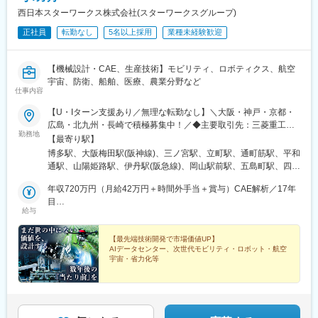
西日本スターワークス株式会社(スターワークスグループ)
正社員
転勤なし
5名以上採用
業種未経験歓迎
【機械設計・CAE、生産技術】モビリティ、ロボティクス、航空
宇宙、防衛、船舶、医療、農業分野など
仕事内容
【U・Iターン支援あり／無理な転勤なし】＼大阪・神戸・京都・
広島・北九州・長崎で積極募集中！／◆主要取引先：三菱重工
勤務地
GR、三菱電機GR、パナソニックGR、トヨタGR、川崎重工業、
【最寄り駅】
HONDA、マツダGR、日本製鉄所、ニデック 等★プロジェクト
博多駅、大阪梅田駅(阪神線)、三ノ宮駅、立町駅、通町筋駅、平和
先 ※一部抜粋◆関西大阪：大阪市（梅田、京橋、本町、中之島
通駅、山陽姫路駅、伊丹駅(阪急線)、岡山駅前駅、五島町駅、四条
等）、門真、守口、池田、堺、豊中、高槻、吹田 等兵庫：神戸
駅(京都市営)、福山駅、草津駅(滋賀県)、祇園駅(福岡県)、紙屋町
市（和田岬、東灘、西神等）、明石、姫路、加古川、高砂、伊
年収720万円（月給42万円＋時間外手当＋賞与）CAE解析／17年
東駅、熊本城・市役所前駅、小倉駅(福岡県)、姫路駅、伊丹駅(福
丹、尼崎、三田、宝塚 等京都：京都（西大路、西院、四条）、
目
知山線)、岡山駅、大波止駅、烏丸駅、櫛田神社前駅、県庁前駅(広
給与
長岡京、向日、亀岡、けいはんな 等滋賀：草津、大津、栗東、
年収580万円（月給32.5万円＋時間外手当＋賞与）機械設計／8年
島県)、花畑町駅、旦過駅、西川緑道公園駅、出島駅、烏丸御池駅
守山 等奈良／和歌山◆中四国広島：広島市、府中町、東広島、
目
福山、呉、三原 等岡山：岡山市、倉敷、玉野、 笠岡、 井原、
【最先端技術開発で市場価値UP】
AIデータセンター、次世代モビリティ・ロボット・航空
浅口 等山口：山口市、岩国、下松、徳山 等香川／愛媛／鳥取
宇宙・省力化等
／島根／徳島◆九州福岡：福岡市、北九州（小倉、八幡、黒崎
等）、宮若、宗像 等長崎：長崎、諫早、佐世保 等熊本／鹿児
◆約87％が前職より年収UP
◆年休125日／U・Iターン支援（借上社宅／引越手当）
島／宮崎／佐賀／大分※マイカー通勤可※受動喫煙対策あり：喫煙
あり
所あり（屋外）
◆パナソニックや三菱重工業など大手の開発チームと直