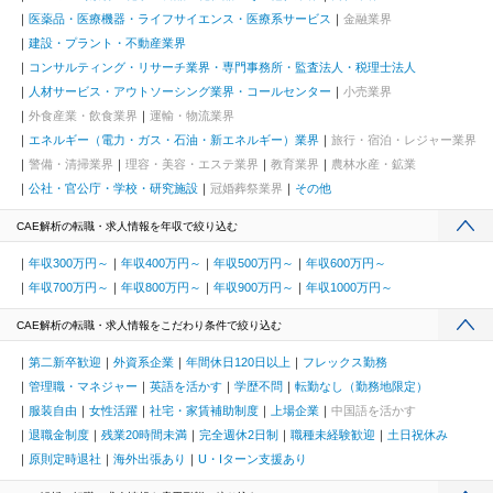
医薬品・医療機器・ライフサイエンス・医療系サービス
金融業界
建設・プラント・不動産業界
コンサルティング・リサーチ業界・専門事務所・監査法人・税理士法人
人材サービス・アウトソーシング業界・コールセンター
小売業界
外食産業・飲食業界
運輸・物流業界
エネルギー（電力・ガス・石油・新エネルギー）業界
旅行・宿泊・レジャー業界
警備・清掃業界
理容・美容・エステ業界
教育業界
農林水産・鉱業
公社・官公庁・学校・研究施設
冠婚葬祭業界
その他
CAE解析の転職・求人情報を年収で絞り込む
年収300万円～
年収400万円～
年収500万円～
年収600万円～
年収700万円～
年収800万円～
年収900万円～
年収1000万円～
CAE解析の転職・求人情報をこだわり条件で絞り込む
第二新卒歓迎
外資系企業
年間休日120日以上
フレックス勤務
管理職・マネジャー
英語を活かす
学歴不問
転勤なし（勤務地限定）
服装自由
女性活躍
社宅・家賃補助制度
上場企業
中国語を活かす
退職金制度
残業20時間未満
完全週休2日制
職種未経験歓迎
土日祝休み
原則定時退社
海外出張あり
U・Iターン支援あり