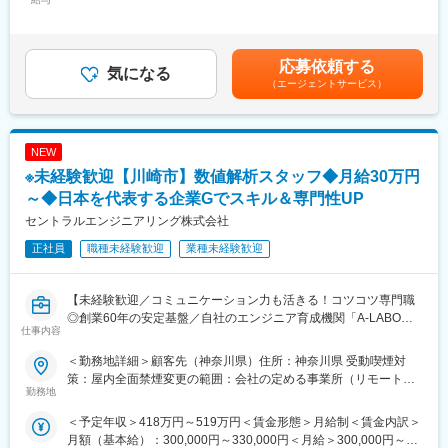
290,000円＜昇給有無＞有＜残業手当＞有＜給与補足＞※経験、ス
ナー、キャリアサポートなどを実施しています。
務作業からスタートします。専用ソフトを使い、コンピュータ上
キルを考慮して決定いたします。■昇給：年1回（8月）■賞与：年
・未経験の方はまず面談等を行ったうえで個々に必要な研修をご
で「金属がどう曲がるか」を計算する、最先端のモノづくりを支
2回（7月、12月）賃金はあくまでも目安の金額であり、選考を通
用意いたします。
えるポジションです。
じて上下する可能性があります。月給(月額)は固定手当を含めた表
◎独自の評価制度
応募依頼する
気になる
記です。
・評価は点数制です。定期的に営業や人材開発部スタッフとの面
■業務内容：
（エージェントサービス）
談でご自身の現状や目標をすり合わせるため、評価のポイントが
◇解析モデルの作成
わかりやすく、明確な目標を持ってスキルアップ・昇給昇格を目
・専用ツールを使用し、シミュレーションを行うための準備（メ
指せます。
ッシュ作成等）の補助。
◎1つのポジションで長期就業が可能
NEW
◇解析実行、データ集計
・基本は1つの案件に定年まで就業する前提で、頻繁な異動は行わ
・コンピュータでの計算実行と、その結果をExcel等にまとめる作
※未経験歓迎【川崎市】数値解析スタッフ◆月給30万円
ず、スキル定着と専門性向上を重視しています。
業。
～◆日本を代表する企業Gでスキル＆専門性UP
・一般職は4段階のグレード制を採用し、その後はマネジメント職
◇ドキュメント作成
セントラルエンジニアリング株式会社
またはエキスパート職へのキャリアアップが可能です。
・打ち合わせの議事録作成や、解析結果を報告するための資料作
成。
正社員
職種未経験歓迎
業種未経験歓迎
■当社について：
◇事務、電話対応
・当社は航空宇宙、自動車、電気電子通信、IT情報、エネルギー
・部署内の庶務業務や、取次程度の電話対応。
分野などの業界約300社の大手メーカーに技術を提供。
◇スキルアップ研修
【未経験歓迎／コミュニケーション力も活きる！コツコツ専門職
・業務を通じて解析の基礎知識を学び、段階的に高度なシミュレ
◎創業60年の安定基盤／自社のエンジニア育成機関「A-LABO」
変更の範囲：会社の定める業務
仕事内容
ーションに挑戦。
を通じた手厚い教育体制／全社平均残業18.5h／女性社員の育休取
得率100％】
＜勤務地詳細＞顧客先（神奈川県）住所：神奈川県 受動喫煙対
■自社のエンジニア育成機関「A-LABO」：
策：屋内全面禁煙変更の範囲：会社の定める事業所（リモートワ
・先端をゆく技術が求められる場に身をおくエンジニアのため
■業務内容：
勤務地
ーク含む）
「A-LABO」という独自の育成機関・施設を用意し、知識・スキル
・日本を代表する鉄鋼・重工業グループの解析センターにて、数
＜予定年収＞418万円～519万円＜賃金形態＞月給制＜賃金内訳＞
面の成長をバックアップ。基礎研修をはじめ、スキルアップ、キ
値解析（CAE）業務をお任せします。
月額（基本給）：300,000円～330,000円＜月給＞300,000円～
ャリアアップセミナー、エンジニア交流などを行えるスペースで
・重工業プラント設備や輸送機器部品など、幅広い分野の構造解