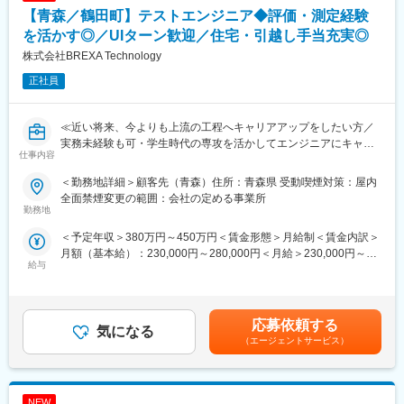
【青森／鶴田町】テストエンジニア◆評価・測定経験
を活かす◎／UIターン歓迎／住宅・引越し手当充実◎
株式会社BREXA Technology
正社員
≪近い将来、今よりも上流の工程へキャリアアップをしたい方／
実務未経験も可・学生時代の専攻を活かしてエンジニアにキャリ
仕事内容
アチェンジ／スキルアップが給与UPに繋がる制度のある会社で働
きたい方／様々なプロジェクトへの参加を通してエンジニアとし
＜勤務地詳細＞顧客先（青森）住所：青森県 受動喫煙対策：屋内
ての経験の幅を広げたい方へ≫
全面禁煙変更の範囲：会社の定める事業所
勤務地
◇電気特性評価に携わる技術職。テスト装置の運用やプログラム
＜予定年収＞380万円～450万円＜賃金形態＞月給制＜賃金内訳＞
開発を通じて測定環境を構築・維持し、品質向上に貢献。
月額（基本給）：230,000円～280,000円＜月給＞230,000円～
◇設計・ソフト・回路の知識を活かせるやりがいあるポジション
給与
280,000円＜昇給有無＞有＜残業手当＞有＜給与補足＞※年齢、経
です。
験、能力など考慮の上決定します。■昇給：年1回（4月）■賞与 年
2回（7月、12月）＜モデル年収例＞3年目 年収400～420万円5
■業務内容：
年目 年収440～460万円8年目 年収550～570万円20年目 年
プロジェクト先にて電気的特性評価に関するテスト技術業務を担
応募依頼する
気になる
収1000万円超※金額はあくまでも目安です。賃金はあくまでも目
当いただきます。
（エージェントサービス）
安の金額であり、選考を通じて上下する可能性があります。月給
テスト装置を用いて、設計仕様に基づく自動測定環境の構築・維
(月額)は固定手当を含めた表記です。
持管理を行います。
＜具体的には以下の業務を含みます＞
NEW
・テストプログラムのコーディング・デバッグ