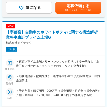
■業務詳細
回）■モデル年収：年収450万円／月給30万円＋賞与＋各種手当年
手厚い福利厚生：配属先への勤務に伴う引っ越し費用に関して
・ANSYS Fluent、STAR-CCM+、OpenFOAMなどの解析ソフトを
応募依頼する
気になる
収550万円／月給36万円＋賞与＋各種手当年収650万円／月給42
は、会社が全額負担します。家賃補助の金額に関して、6万円（家
用いたCFDシミュレーション
（エージェントサービス）
万円＋賞与＋各種手当賃金はあくまでも目安の金額であり、選考
賃＋共益費）の物件を上限として半分を支給いたします。他にも
・粒子の拡散・沈降・再飛散などの挙動解析およびシミュレーシ
を通じて上下する可能性があります。月給(月額)は固定手当を含め
家族手当制度等がございます。
ョン条件設定
た表記です。
・フィルタやダクト内における粒子捕集効率の評価
◆十人十色のキャリアパス：
NEW
・実験データとの比較検証および技術的なレポート作成
◎専門性を高めキャリアが目指せる
・プラントや換気設備設計に関わる技術支援
【宇都宮】自動車のホワイトボディに関する構造解析
◎異なる分野・異なる業種へのチャレンジも可能
業務◆東証プライム上場G
◎管理職・マネジメントやスペシャリストなど思考に合わせ選択
■扱うサービス
株式会社メイテック
できる
CFD解析を中心に、粒子挙動評価や技術検証サービスを提供しま
す。
正社員
◆スキルアップ支援体制：
◎24時間365日好きな時間に技術系動画や勉強が可能！
■組織構成
◎Zoomにて技術研修を月数回開催！プログラミングや設計など幅
当社は研究開発や技術支援に特化したエンジニア集団で、専門性
＜東証プライム上場／リーマンショック時リストラ一切なし／上
広いトピックスを用意
の高い社員が多数在籍しています。
流工程に携われる／エンジニアのキャリアを全力支援＞
◎スキルUPが給与UPにつながる！アカデミー制度で取得した単
仕事内容
位に応じて給与UPが行われる仕組み
■業務の魅力
【業務内容】
＜勤務地詳細＞配属先住所：栃木県宇都宮市 受動喫煙対策：屋内
◎専門教育機関で技術取得が目指せる！
高度なシミュレーション技術を活かし、社会インフラの安全確保
車の開発に関わる構造解析業務（CAEの実施、資料作成、他部署
全面禁煙
に直接貢献できるやりがいがあります。新しい知識を積極的に吸
との調整業務など）に携わっていただきます。
勤務地
収しながら成長できる環境です。
※必ずしも当案件に配属になる訳ではないため、あらかじめご了承
変更の範囲：会社の定める業務
＜予定年収＞560万円～900万円＜賃金形態＞月給制＜賃金内訳＞
ください。入社時の受注状況や、本人のキャリアアップを第一に
月額（基本給）：250,000円～400,000円その他固定手当/月：
■教育体制
考え、希望を考慮し決定いたします。
給与
1,500円～5,000円＜月給＞251,500円～405,000円＜昇給有無＞有
入社後は、先輩社員や配属先職員のサポートのもと、業務理解を
＜残業手当＞有＜給与補足＞※能力・経験・年齢等を配慮の上、当
深めていただきます。資格取得支援や定期的なフォロー面談も実
■業務の魅力：