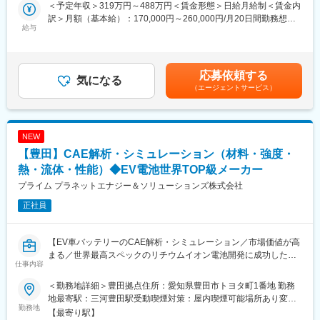
＜予定年収＞319万円～488万円＜賃金形態＞日給月給制＜賃金内
・成長に合わせて新しいものを生み出す企画力、人を動かすプレ
■業務の魅力：
訳＞月額（基本給）：170,000円～260,000円/月20日間勤務想定
ゼン力、リーダー・マネージャークラスの育成など、テクニカル×
新機種の車両をベースに、国内外の様々なカーメーカーと直接調
給与
＜想定月額＞170,000円～260,000円＜昇給有無＞有＜残業手当＞
ヒューマンスキルの両軸で育成に取り組んでいます。また「A-
整を行い、製品を設計し評価する業務です。調整・検討・評価を
有＜給与補足＞※上記月額給与は当該年齢における例であり、年
LABO」はカフェのような落ち着いた空間設計で、自習の場として
通じて、世の中に製品として生み出すことが出来るやりがいのあ
齢、能力、実力により変わります。※手当（通勤手当、家族手当
自由に利用しているエンジニアも多数。今後もさらに充実させて
る仕事です。
等）を除いた金額です。■昇給：年1回 1月あたり10,000円～
応募依頼する
いく方針。
気になる
（前年度実績）■賞与：年2回 計4.00ヶ月分（前年度実績）賃金
（エージェントサービス）
■将来的に期待する役割：
はあくまでも目安の金額であり、選考を通じて上下する可能性が
■当社について：
製品設計・開発のプロフェッショナルとして活躍していただき、
あります。月給(月額)は固定手当を含めた表記です。
・当社は航空宇宙、自動車、電気電子通信、IT情報、エネルギー
マネージャーを目指していただきたいと考えております。
分野などの業界約300社の大手メーカーに技術を提供。
NEW
・まだ世に出ていない新製品の開発など様々なプロジェクトに参
■当社について：
【豊田】CAE解析・シミュレーション（材料・強度・
画し、創業から60年、日本のモノづくりを支え続けています。
当社は、自動車用窓ガラスの昇降装置である”ドアウィンドレギュ
・試作～資材調達～開発設計～製造（自社工場）とワンストップ
レーター”を主製品に、自動車の開閉部品を開発から生産まで一貫
熱・流体・性能）◆EV電池世界TOP級メーカー
でお客様のご要望に対応できることが最大の強み。
して行ってい
プライム プラネットエナジー＆ソリューションズ株式会社
る自動車部品メーカーです。
変更の範囲：会社の定める業務
正社員
更に近年では福祉機器や農業用機械等の新たな分野にも進出し、
更なる企業成長を目指しています。
【EV車バッテリーのCAE解析・シミュレーション／市場価値が高
■当社の魅力：
まる／世界最高スペックのリチウムイオン電池開発に成功した業
◇自動車の開閉機構専門メーカーとして、国内拠点（3か所）と海
仕事内容
界を牽引する企業】
外拠点（6か所）を有し、製品開発、部品加工及び組立といった部
品製造及び販売まで一貫する供給体制を整え、お客様のニーズに
＜勤務地詳細＞豊田拠点住所：愛知県豊田市トヨタ町1番地 勤務
CAE解析および電池反応シミュレーション業務全般を担当しま
対応しています。
地最寄駅：三河豊田駅受動喫煙対策：屋内喫煙可能場所あり変更
す。 設計部門との連携・技術サポートを行いながら、試験・実験
勤務地
◇自動車の窓ガラスを昇降させる、ドアウィンドレギュレーター
の範囲：会社の定める事業所（リモートワーク含む）
【最寄り駅】
結果との相関構築を通じて、製品開発の精度向上と効率化に貢献