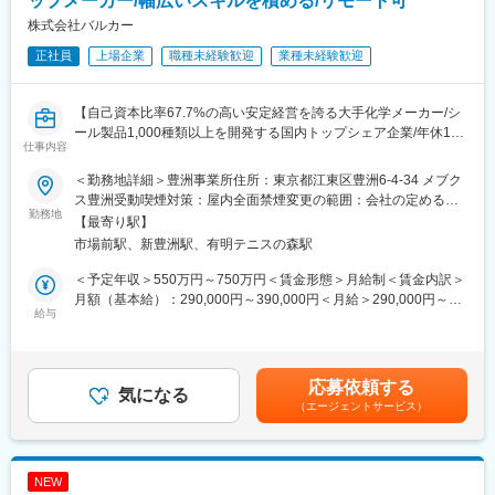
ップメーカー/幅広いスキルを積める/リモート可
討やAWS上でシミュレーション検討などにも携わっていただきま
株式会社バルカー
す。
正社員
上場企業
職種未経験歓迎
業種未経験歓迎
＜ツール／開発環境＞
Siemens（Flotherm）、Ansys（Icepak）
＜チーム構成／MTエンジニア在籍数＞
【自己資本比率67.7%の高い安定経営を誇る大手化学メーカー/シ
MTエンジニア7名（ME1名、EL4名、MS2名）
ール製品1,000種類以上を開発する国内トップシェア企業/年休125
仕事内容
日/残業20～30h】
【魅力ポイント】
＜勤務地詳細＞豊洲事業所住所：東京都江東区豊洲6-4-34 メブク
パワーエレクトロニクス関連、熱や流体解析シミュレーション業
■業務内容
ス豊洲受動喫煙対策：屋内全面禁煙変更の範囲：会社の定める事
務を通じて、機械系エンジニアとしてさらなるご活躍をして頂け
技術総合研究所へ配属となり、当社メイン製品である工業用ガス
勤務地
業所（リモートワーク含む）
【最寄り駅】
るものと考えております。
ケット、シールなどに関する研究開発をお任せします。
市場前駅、新豊洲駅、有明テニスの森駅
モノ売りからコト売りへの転換が求められる中で、顧客からのニ
■勤務地補足：
ーズも増えており、当部門の次世代を担っていただける方を募集
＜予定年収＞550万円～750万円＜賃金形態＞月給制＜賃金内訳＞
・スキルに応じて「勤務地確約」いたします。
しております。
月額（基本給）：290,000円～390,000円＜月給＞290,000円～
・持ち家率は30代「50％超」
当社の研究開発は中長期的な視点での要素技術開発と既存技術の
給与
390,000円＜昇給有無＞有＜残業手当＞有＜給与補足＞※経験・前
・入社後、U/Iターンも可能です
深堀、改良などの新技術開発を行っており、現在は3～5年以内の
職を考慮したうえで優遇します。※上記年収額は、残業月20時間
・家族手当、単身赴任手当など福利厚生充実
実用化を目指す技術開発に注力しています。
の想定した金額です。■賞与実績：年2回支給■昇給：年1回賃金は
担当いただく製品は、工業用のガスケットやシールといった製品
あくまでも目安の金額であり、選考を通じて上下する可能性があ
応募依頼する
【豊富な研修制度】
であり、気体や液体の漏れを防ぐ製品となります。
気になる
ります。月給(月額)は固定手当を含めた表記です。
個人に任せきりではなく、エンジニア・エリア同士、横のつなが
（エージェントサービス）
化学、半導体、医療などの業界で使用される製品であり、顧客の
りもございます。エンジニア主導での研修も行われています。ま
ニーズ（環境対応など）を踏まえた開発業務を行っている状況で
た、各専門ごとの技術研修から、人間力研修まで、業界トップク
す。
ラスのグループ研修体制を整えています。「研修回数：631回／
NEW
年」「研修制度を有効活用しているエンジニア：延べ6,762名」な
■業務詳細