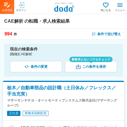
会員登録
ログイン
気になる
メニュー
CAE解析
の転職・求人検索結果
994
条件で並び替え
件
現在の検索条件
[職種]CAE解析
新着求人をいつでもチェック
条件の変更
この条件を保存
栃木／自動車部品の設計職（土日休み／フレックス／
手当充実）
マザーサンヤチヨ・オートモーティブシステムズ株式会社(マザーサング
ループ)
正社員
業種未経験歓迎