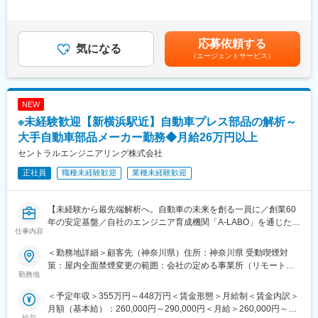
応じて【解析】または【実験】のいずれかのチームに配属。
迎えております。
キルを考慮して決定いたします。■昇給：年1回（8月）■賞与：年
※未経験からでも、世界水準の評価技術やシミュレーションソフト
（2）充実の研修体制…「技術力」と「人間力」の向上を軸に様々
2回（7月、12月）賃金はあくまでも目安の金額であり、選考を通
の使用スキルを身につけることができる環境です。
な機会を提供しております。年間550回の技術研修の他、当社エ
じて上下する可能性があります。月給(月額)は固定手当を含めた表
応募依頼する
気になる
ンジニア主催の勉強会が900回以上開催されるなど、エンジニア
記です。
■業務内容：
（エージェントサービス）
としてプライドを持ち、常に技術力の鍛錬を行っております。
◇振動騒音のCAE解析
・世界標準ソフト「Nastran」を使用し、車両のモデリングやシミ
ュレーション、結果の分析。
NEW
◇実車実験の準備・施工
・実験に向けた車両のパーツ組み換えや、精密な計測センサーの
※未経験歓迎【新横浜駅近】自動車プレス部品の解析～
取り付け作業。
大手自動車部品メーカー勤務◆月給26万円以上
◇計測オペレーション
セントラルエンジニアリング株式会社
・走行テスト時などの振動・騒音データを専用機材でサンプリン
グし、データの集計。
正社員
職種未経験歓迎
業種未経験歓迎
◇データ処理、レポート作成
・取得した膨大なデータをExcel等で整理し、エンジニア向けの報
告資料に集約。
【未経験から最先端解析へ。自動車の未来を創る一員に／創業60
◇安全、品質管理
年の安定基盤／自社のエンジニア育成機関「A-LABO」を通じた手
仕事内容
・高額な計測機材の適切なメンテナンスと、安全第一のルールに
厚い教育体制／全社平均残業18.5h／女性社員の育休取得率
基づいた試験の遂行。
100％】
＜勤務地詳細＞顧客先（神奈川県）住所：神奈川県 受動喫煙対
策：屋内全面禁煙変更の範囲：会社の定める事業所（リモートワ
■当社の魅力：
■業務概要：
勤務地
ーク含む）
◎教育研修制度
・自動車の骨格となる「プレス部品」を作るためのシミュレーシ
＜予定年収＞355万円～448万円＜賃金形態＞月給制＜賃金内訳＞
・自社研修施設では、各分野で豊富な経験を持つエキスパート講
ョン（成形解析）業務です。
月額（基本給）：260,000円～290,000円＜月給＞260,000円～
師が常駐し、業務で必要な技術やスキルアップのための研修セミ
・最初は先輩社員のアシスタントとして、簡単なデータ入力や事
給与