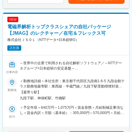
・新規触媒の探索・開発・設計・試作・評価
る部署です。
・大学や触媒メーカー様との共同研究
・自ら手を挙げ実績を出した方には年齢関係なく裁量を持ってい
・探索～分析業務のサイクルを回し、高性能な触媒材料の研究開
ただける組織風土です。
発を推進
NEW
■顧客例：
電磁界解析トップクラスシェアの自社パッケージ
（2）電解技術研究
世界的な自動車の完成車メーカーや自動車部品メーカー、大手電
・電解セル・スタックの設計・構造最適化
【JMAG】のレクチャー／在宅＆フレックス可
気機器メーカー、大手電気部品メーカー等
・電解リアクター・電解浴の仕様検討
株式会社ＪＳＯＬ（NTTデータ×日本総研G）
■当社について
正社員
（3）熱流体技術研究(反応器研究)
国内初のCAE分野での独立系ソフトウェアベンダーとして、仮想
・CFDを用いた反応器内の熱設計・流体設計
空間における3Dシミュレーションを用いた製品設計・開発から、
・将来的なスケールアップを見据えた反応器内の流体挙動の変化
数理データや計測データの活用まで対応しています。
～世界中の企業で利用される自社解析ソフトウェア／～NTTデー
予測
タグループ×日本総研の安定基盤～
変更の範囲：会社の定める業務
仕事内容
（4）実証機製作に向けた制御系開発
■業務内容：
・リアクター自動運転に向けた制御ロジック、バルブ・センサー
＜勤務地詳細＞本社住所：東京都千代田区九段南1-6-5 九段会館テ
JMAGを利用しているユーザーに対し、シミュレーション技術の
類の最適配置研究
ラス勤務地最寄駅：東西線・半蔵門線／九段下駅受動喫煙対策：
プロフェッショナルとして技術的なサポートを提供する業務で
勤務地
・生成物の質・量均一化に向けた原材料導入および反応器へのフ
屋内全面禁煙変更の範囲：会社の定める事業所（リモートワーク
【最寄り駅】
す。
ィードバック制御研究
含む）
九段下駅、神保町駅、竹橋駅
ユーザーと並走し、技術サポートを通じて潜在的なニーズを引き
出して、JMAGの更なる価値提供に繋げていくことがミッション
■魅力・やりがい：
＜予定年収＞640万円～1,075万円＜賃金形態＞月給制補足事項な
です。
カーボンニュートラルに関するHondaの新事業に、立ち上げ前の
し＜賃金内訳＞月額（基本給）：305,000円～570,000円＜月給＞
給与
探索、研究開発段階から関わることが可能です。また、希望・適
305,000円～570,000円＜昇給有無＞有＜残業手当＞有＜給与補足
▼具体的な業務
性に応じて、幅広い事業分野を持つHondaの既存事業にも関われ
＞※年収は平均残業時間30時間を含む想定金額となります。■賞
（1）技術サポート
る可能性があります。
与：年2回（6月、12月※目標達成度、組織貢献度の評価に応じ決
コールセンターを通じた問い合わせ対応や、国内の顧客や海外の