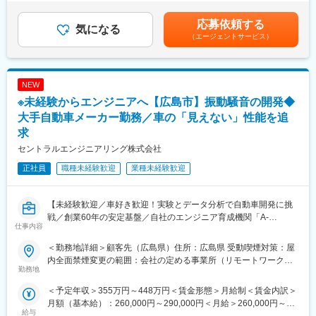
社規定により決定します。賃金はあくまでも目安の金額であり、
な機会を提供しております。年間550回の技術研修の他、当社エ
■業務の魅力：
選考を通じて上下する可能性があります。月給(月額)は固定手当を
ンジニア主催の勉強会が900回以上開催されるなど、エンジニア
自動車業界でサプライヤと協力しながら、eAxle搭載を検討する業
応募依頼する
気になる
含めた表記です。
としてプライドを持ち、常に技術力の鍛錬を行っております。
務のため
（エージェントサービス）
今後の市場性や業務フェーズが高い業務となっております。
■上流工程に携わる事が出来る：
NEW
当社では詳細設計以上の上流工程の案件が90％以上という状況で
す。
※未経験からエンジニアへ【広島市】振動騒音の開発◆
メーカーの社員になると、年次が上がるにつれて一般的には技術
大手自動車メーカー勤務／車の「見えない」性能を追
以外の業務の割合が増えていき、技術の第一線からは離れてしま
求
う傾向にあります。一方で技術者派遣の社員は技術業務に集中す
セントラルエンジニアリング株式会社
ることができるため、よりエンジニアとしての技術を磨くことが
できます。中でもメイテックは、上流工程に特化しており、「生
正社員
職種未経験歓迎
業種未経験歓迎
涯プロエンジニア」として活躍できます。
■メイテックグループの特徴：
【未経験歓迎／車好き歓迎！実験とデータ分析で自動車開発に挑
（1）生涯プロエンジニアとして働ける環境…エンジニアのキャリ
戦／創業60年の安定基盤／自社のエンジニア育成機関「A-
アを第一に考える企業です。半年に1回拠点長との面談があり、自
仕事内容
LABO」を通じた手厚い教育体制】
身のキャリアしっかり見つめ、目指したい方向性を考える場が設
＜勤務地詳細＞顧客先（広島県）住所：広島県 受動喫煙対策：屋
けられております。担当営業との面談も設定され、現時点のスキ
■業務概要：
内全面禁煙変更の範囲：会社の定める事業所（リモートワーク含
ルを見つめ将来的にどんな経験を積むべきかを相談できる環境が
・広島に拠点を置く、大手自動車メーカーの技術開発パートナー
勤務地
む）
あります。また、業界トップクラスの実績を持つため、多くのお
企業にて、車両の「振動・騒音（NVH）」に関する開発業務をお
客様から厚い信頼を獲得しております。開発の上流工程から携わ
＜予定年収＞355万円～448万円＜賃金形態＞月給制＜賃金内訳＞
任せします。
れるだけではなく、中には外注選定を任されているエンジニアも
月額（基本給）：260,000円～290,000円＜月給＞260,000円～
・「静かで心地よい走りの実現」をミッションに、適性や希望に
給与
おります。1974年の設立以来、200名以上のエンジニアが定年を
290,000円＜昇給有無＞有＜残業手当＞有＜給与補足＞※経験、ス