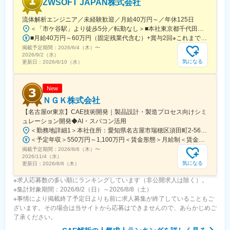
ZWSOFT JAPAN株式会社
全国約40,000箇所に設置された自社製品です。
今後の高齢化社会を見据え、医療機器業界にも参入。あなたの可
流体解析エンジニア／未経験歓迎／月給40万円～／年休125日
能性を広げ大きく羽ばたく舞台をご用意し、あなたの「“やりた
＜「市ケ谷駅」より徒歩5分／転勤なし＞■本社東京都千代田区九段北4-3-24 KYONI BLDG5階※受動喫煙対策あり（屋内禁煙）【アクセス】地下鉄「市ヶ谷駅」より徒歩5分JR「市ヶ谷駅」より徒歩7分
い”に就ける」を実現します。
■月給40万円～60万円（固定残業代含む）+賞与2回※これまでの経験・スキルに応じて優遇いたします※固定残業代は時間外労働の有無に関わらず、月30時間分を月86,555円～129,833円支給※上記を超える時間外労働分は追加で支給いたします
掲載予定期間：
2026/6/4（木）
〜
変更の範囲：会社の定める業務
2026/9/2（水）
気になる
更新日：
2026/6/10（水）
New
ＮＧＫ株式会社
【名古屋or東京】CAE技術開発｜製品設計・製造プロセス向けシミ
ュレーション開発◆AI・スパコン活用
＜勤務地詳細1＞本社住所：愛知県名古屋市瑞穂区須田町2-56 勤務地最寄駅：名鉄線／神宮前駅受動喫煙対策：屋内喫煙可能場所あり＜勤務地詳細2＞東京本部住所：東京都千代田区丸の内2丁目4番1号 丸の内ビルディング25階勤務地最寄駅：各線／丸の内駅受動喫煙対策：敷地内喫煙可能場所あり変更の範囲：会社の定める事業所（リモートワーク含む）
＜予定年収＞550万円～1,100万円＜賃金形態＞月給制＜賃金内訳＞月額（基本給）：250,000円～700,000円＜月給＞250,000円～700,000円＜昇給有無＞有＜残業手当＞有＜給与補足＞※給与は経験・能力等を考慮の上、当社規定により決定いたします。■昇給：年1回■賞与：年2回＜想定年収例＞※家族手当・住宅手当・残業25h/月込み大学卒 30歳 715万円／月給37万円※扶養家族2名大学卒 35歳 852万円／月給43万円※扶養家族3名賃金はあくまでも目安の金額であり、選考を通じて上下する可能性があります。月給(月額)は固定手当を含めた表記です。
掲載予定期間：
2026/8/6（木）
〜
2026/11/4（水）
気になる
更新日：
2026/8/6（木）
※求人応募数の多い順にランキングしています（非公開求人は除く）。
※集計対象期間：2026/8/2（日）～2026/8/8（土）
※事情により掲載終了予定日よりも前に求人募集が終了していることもご
ざいます。その場合は当サイトから応募はできませんので、あらかじめご
了承ください。