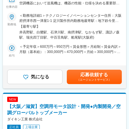
空調機器において送風機は、機器の性能・仕様を決める重要部
「誰もが宇宙で生活できる世界を創り、人の未来を豊かにする」
仕事内容
品、技術のひとつです。
をミッションとして活動している、東北大学発の宇宙スタートア
空調、換気システム等、当社が開発している様々なシステムのさ
ップです。東北大学でこれまで開発してきた15機以上の衛星開発
＜勤務地詳細1＞テクノロジーイノベーションセンター住所：大阪
らなる省エネ性向上や、低騒音化への取り組みなどを担っていた
の知見・技術を元に、国際宇宙ステーション（ISS）に変わる新た
府摂津市西一津屋1-1 淀川製作所内勤務地最寄駅：地下鉄今里筋
だきます。
勤務地
な宇宙利用プラットフォーム ELS-Rを開発しています。2030年代
線／井高野駅受動喫煙対策：敷地内喫煙可能場所あり＜勤務地詳
【最寄り駅】
には、ELS-Rで培った技術を元に、日本で先駆けて地球軌道上の
細2＞堺製作所 金岡工場住所：大阪府堺市北区金岡町1304 勤務地
井高野駅、白鷺駅、石津川駅、南摂津駅、なかもず駅、諏訪ノ森
■具体的な担当業務：
宇宙ホテルの構築を目指します。
最寄駅：地下鉄御堂筋線／中百舌鳥駅受動喫煙対策：屋内全面禁
駅、瑞光四丁目駅、中百舌鳥駅、船尾駅(大阪府)
送風機のパフォーマンスを最大化（静圧向上、軸動力低減、音低
煙＜勤務地詳細3＞堺製作所 臨海工場住所：大阪府堺市西区築港
減）するための、翼設計、空気流れ設計や、部品の信頼性を確保
■ELS-Rとは
新町3-12 勤務地最寄駅：南海本線／石津川駅受動喫煙対策：屋内
＜予定年収＞600万円～950万円＜賃金形態＞月給制＜賃金内訳＞
するための樹脂材料選定や強度設計などを中心に担当いただきま
これまで基礎科学的な実験から産業利用まで幅広く利用されてき
全面禁煙変更の範囲：本文参照
月額（基本給）：300,000円～470,000円＜月給＞300,000円～
す。
給与
たISSは、構造寿命などの関係から2030年末に運用を終了するこ
470,000円＜昇給有無＞有＜残業手当＞有＜給与補足＞※給与詳細
具体的には、先行開発・量産開発チームの中で、翼・通風路設計
とが決定しており、宇宙環境利用の”場”の継続的な確保が課題にな
は、年齢、経験を考慮の上、決定します。■昇給：年1回（4月）■
や、各種解析・実験・評価などを担当頂きます。将来的には送風
っています。当社は、「ポストISS時代」を見据え、宇宙環境利用
賞与：年2回（6月、12月）賃金はあくまでも目安の金額であり、
機をはじめとした要素部品・技術開発の取りまとめや、新規要素
プラットフォームELS-Rの提供を目指しています。ELS-Rは、無
選考を通じて上下する可能性があります。月給(月額)は固定手当を
応募依頼する
技術開発など部門の中核を担うリーダーとして成長して頂くこと
気になる
重力環境を生かした実験や実証を無人の小型衛星で行い、それを
含めた表記です。
（エージェントサービス）
を期待しています。
地球に帰還させてお客様のもとに返す国内最先端のサービスで
す。
■使用ツール：
3D-CAD（SolidEdge・NX）、CFD解析（流体、構造）、
変更の範囲：会社の定める業務
NEW
Excel（データ処理）
【大阪／滋賀】空調用モータ設計・開発●内製開発／空
■ポジション・立場：
調グローバルトップメーカー
・送風機開発の先行開発・量産開発チームの中で、構造設計・材
ダイキン工業 株式会社
料設計・性能設計の若手～中核メンバーとしての活躍を期待して
正社員
上場企業
います。