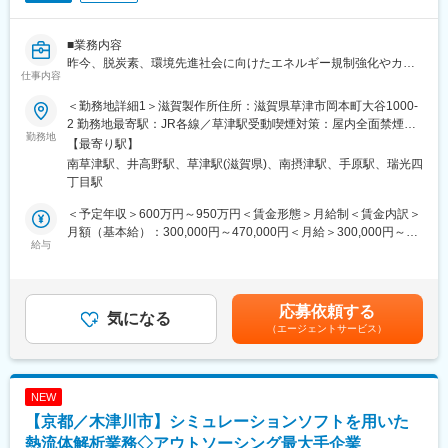
■仕事のやりがい：
■業務内容
グローバル各地域がカーボンニュートラルの実現やサステナブル
昨今、脱炭素、環境先進社会に向けたエネルギー規制強化やカー
社会の実現に進む中で、いまや必需品となった冷凍空調機の市場
仕事内容
ボンニュートラルへの推進により空調機の需要が拡大していると
は、まだまだ拡大していきます。
共に、高性能化・省資源化も求めれており、動力源であるモータ
このため、さらなる省エネ化、使用冷媒の低GWP化や３Rなど、
＜勤務地詳細1＞滋賀製作所住所：滋賀県草津市岡本町大谷1000-
の開発が急務です。空調機用モータ（電動機）の中でも、電力使
機器が果たすべき役割や領域も今まで以上に大きくなっていま
2 勤務地最寄駅：JR各線／草津駅受動喫煙対策：屋内全面禁煙＜
用量が大きい、圧縮機モータおよびファンモータの一連の研究開
勤務地
す。その中で、送風機は、空調や換気機器の性能を決める重要部
勤務地詳細2＞テクノロジーイノベーションセンター住所：大阪府
【最寄り駅】
発、設計、材料評価業務の推進役を担当頂きます。
品の一つです。例えば建物の断熱性能向上に伴い、空調機の負荷
摂津市西一津屋1-1 淀川製作所内勤務地最寄駅：地下鉄今里筋線
南草津駅、井高野駅、草津駅(滋賀県)、南摂津駅、手原駅、瑞光四
が低下傾向とはなりますが、換気も含めた空気循環量は変わらな
／井高野駅受動喫煙対策：敷地内喫煙可能場所あり変更の範囲：
丁目駅
■具体的な担当業務
い為、送風機の省エネ化など、進化させ続けていく技術の一つと
会社の定める事業所
これまでのモータ開発・設計経験を活かし、家庭用空調機や業務
当社は位置付けています。
＜予定年収＞600万円～950万円＜賃金形態＞月給制＜賃金内訳＞
用空調機（パッケージ、ビル用マルチ、アプライド空調等）に搭
送風機設計技術は、解析の発達とともに高度化しています。シミ
月額（基本給）：300,000円～470,000円＜月給＞300,000円～
載される圧縮機用モータ、ファンモータの設計、解析、電磁材
給与
ュレーションによる翼上の空気流れや、圧力変動の可視化で翼形
470,000円＜昇給有無＞有＜残業手当＞有＜給与補足＞※給与詳細
料・絶縁材料の評価、性能実験・評価の中堅技術者として、チー
状影響予測を行い、軸動力や音低減等の新たな技術開発を行って
は、年齢、経験を考慮の上、決定します。■昇給：年1回（4月）■
ム、及び技術をとりまとめ、及び開発推進リーダーとして活躍頂
います。
賞与：年2回（6月、12月）賃金はあくまでも目安の金額であり、
きます。ご経験領域や専門性に合わせて担当頂く業務範囲を決定
また、グローバル市場での様々な製品に、送風機という技術・部
選考を通じて上下する可能性があります。月給(月額)は固定手当を
応募依頼する
致します。開発を推進頂くモータは端子電圧100V以上、モータ出
気になる
品を横ぐしで開発していくことで、様々な事業領域に貢献すると
含めた表記です。
（エージェントサービス）
力数十W以上の交流モータとなり、商品開発、生産技術検討、材
ともに、技術者としての専門性や幅をより高めていくことがで
料評価などの担当者とも協力しながら開発を進めて頂きます。
き、大変やりがいがあると考えております。
【使用ツール】
変更の範囲：本文参照
NEW
・磁場解析ツール（JMAGなど）、I-DEAS、Solid-Wors(３D-
【京都／木津川市】シミュレーションソフトを用いた
CAD、構造解析）、ACUSOLVE（熱流体解析）、３D-
TIMON（樹脂流動解析ソフト）などの知見があることが望まし
熱流体解析業務◇アウトソーシング最大手企業