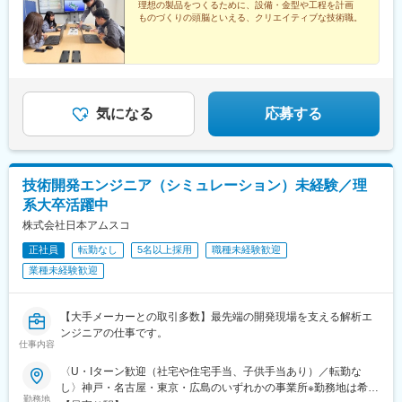
理想の製品をつくるために、設備・金型や工程を計画
ものづくりの頭脳といえる、クリエイティブな技術職。
気になる
応募する
技術開発エンジニア（シミュレーション）未経験／理
系大卒活躍中
株式会社日本アムスコ
正社員
転勤なし
5名以上採用
職種未経験歓迎
業種未経験歓迎
【大手メーカーとの取引多数】最先端の開発現場を支える解析エ
ンジニアの仕事です。
仕事内容
〈U・Iターン歓迎（社宅や住宅手当、子供手当あり）／転勤な
し〉神戸・名古屋・東京・広島のいずれかの事業所※勤務地は希望
勤務地