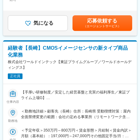
320,000円/月20日間勤務想定その他固定手当/月：29,600円～
→ツールを使用し、コードを読み取って内容が正しいか、代代処
デバイスの動作や回路構成を理解し、半導体デバイス開発の業務
63,600円＜想定月額＞224,600円～383,600円＜昇給有無＞有＜残
理・演算処理で不具合がないかなどを確認、修正。
経験を積んでいただきます。
業手当＞有＜給与補足＞※上記表記については残業代は含まれませ
・設計書作成
【30代後半～40代】
ん。（残業代は別途全額支給）■昇給：1回／年(4月)■賞与：2回／
→構造設計書、単体設計書の作成。
応募依頼する
数名～10人程度のチームのチームリーダとして、関係部門との調
気になる
年(7月、12月) 過去実績4か月分■年収例：500万円（30歳）594
→仕様書から設計に必要な情報を抽出し、記載。
（エージェントサービス）
整や後輩育成も含めて活躍していただきます。
万円（33歳）740万円（41歳）賃金はあくまでも目安の金額であ
＊段階的に組込みや構築の開発にスキルアップしていただきます!
要求仕様にしたがって、評価仕様を作成し、決められたスケジュ
り、選考を通じて上下する可能性があります。月給(月額)は固定手
＊評価スペシャリストも目指せます!!
ールで評価解析業務が完了するように、チームを推進していただ
当を含めた表記です。
【変更の範囲：会社の定める業務】
きます。
経験者【長崎】CMOSイメージセンサの新タイプ商品
半導体デバイス評価解析業務だけでなく、次期製品開発開始時に
■教育体制
化業務
設計部門へ前製品の課題対応のフィードバック等を行い、デバイ
「エンジニアを第一に考え、大切にする会社をつくること」を目
株式会社ワールドインテック【東証プライムグループ／ワールドホールデ
ス製品の仕様検討にも参加していただきます。
的に設立された当社は、教育に非常に力をいれております。
ィングス】
“アテックO/S”と呼ばれる人材育成制度を導入しており、上司の評
変更の範囲：会社の定める業務
価や顧客アンケートを基に1年単位で目標を設定する目標管理制度
正社員
を導入。その達成を支援するために、初級・中級に分けて行う技
術研修やマネジメント研修はもちろん、コミュニケーション力や
【手厚い研修制度／安定した経営基盤と充実の福利厚生／東証プ
プレゼン力、論理的思考力、ビジネスマナー等の人間力向上研
ライム上場G】
修、品質管理や機密管理、安全衛生等の意識向上研修にも重きを
仕事内容
置いています。
■業務内容：
＜勤務地詳細＞顧客先（長崎）住所：長崎県 受動喫煙対策：屋内
CMOSイメージセンサの新タイプ商品化業務
■仕事の魅力
全面禁煙変更の範囲：会社の定める事業所（リモートワーク含
新規タイプの品質管理、特性データ分析やプロセス条件設定、お
・社員全員が納得して働き続けられるよう、、事考課の仕組みを
勤務地
む）
よび試作流動
明確にしています。
＜予定年収＞350万円～800万円＜賃金形態＞月給制＜賃金内訳＞
・頑張りやスキルを正当に評価しており、チーフ⇒リーダー⇒マ
月額（基本給）：197,000円～247,000円その他固定手当/月：
■入社後の流れ：
ネジャーへのキャリアUPが可能。（中には20代のリーダーも活躍
給与