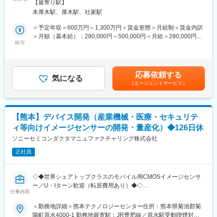
定める事業所（リモートワーク含む）
ンジしてくれる意欲のある仲間を募集しています。
【最寄り駅】
ォトニクスの分野の開発を推進しており、シリコンで導波路と光
本厚木駅、厚木駅、社家駅
の機能部品を構成する光回路（PIC）のデバイス開発を行っていま
■転職した先輩社員の声：
す。また、PICを制御する電気回路(EIC)の開発も行っており、大
＜予定年収＞600万円～1,300万円＜賃金形態＞月給制＜賃金内訳
転職をして良かったことの１つは、職場が自分のアイデア、発想
学や社外企業との協業で、新技術の早期製品化実現を推進してい
＞月額（基本給）：280,000円～500,000円＜月給＞280,000円～
を開発に取り入れやすい環境にあり、更に開発した製品は自分で
ます。
給与
500,000円＜昇給有無＞有＜残業手当＞有＜給与補足＞※経験に応
生産現場まで持っていき、立ち上げまで任せられるような幅広い
じて要相談※会社業績や個人評価等に応じて変動します。賃金はあ
領域で製品開発に携われることです。自分が開発した製品を責任
■業務内容：
くまでも目安の金額であり、選考を通じて上下する可能性があり
をもって生産工場での立ち上げまで経験することで、開発、生産
・デバイスエンジニア：レーザーチップ/シリコンフォトニクス基
ます。月給(月額)は固定手当を含めた表記です。
それぞれで必要なスキルを習得できるだけでなく、１つの製品を
応募依頼する
板接合、効率改善のためのシリコンフォトニクス開発、新規構造
気になる
世に送り出したという大きな達成感を得ることができます。２つ
（エージェントサービス）
の立案、デバイス構造設計、マスク作成、自社ラインで デバイス
目は、技術開発時の失敗を単なる失敗で終わらせるのではなく、
の作成に関する業務
何故やどうしてをとことん追究する点です。技術開発では失敗は
・PIC設計・評価エンジニア：試作するPICの設計とその機能、特
つきものですが、失敗を悪いものとせずに、そこから多くを学び
性を評価する業務
自身の技術成長に繋げられるような開発環境です。
【熊本】デバイス開発（産業機械・医療・セキュリテ
・EIC開発エンジニア：EICの設計から評価までの開発に関わる業
ィ等向けイメージセンサーの開発・量産化）◆126日休
務、ファブとのコミュニケーション業務
変更の範囲：会社の定める業務
・システム開発：原理実証のためのシステム開発にかかわる業務
ソニーセミコンダクタマニュファクチャリング株式会社
正社員
その他、学会発表や海外拠点や生産拠点との交流もあり、出張の
機会があります。
◇◆世界シェアトップクラスのモバイル用CMOSイメージセンサ
■想定ポジション：
ー／U・Iターン歓迎（転居費用あり）◆◇
以下（1）（2）いずれかの立ち位置を想定しています。
仕事内容
■採用背景：
＜勤務地詳細＞熊本テクノロジーセンター住所：熊本県菊池郡菊
（1）リーダー、ブロックリーダー
私たちの部署は、CMOSイメージセンサーの新製品開発を行って
陽町原水4000-1 勤務地最寄駅：JR豊肥線／原水駅受動喫煙対
シリコンフォトニクスの開発全体をリードする役割