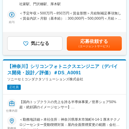
めとする各種半導体デバイスの実装設計開発をお任せします。
センターとして岐阜、群馬に事務所を構えています。海外は生産
社家駅、門沢橋駅、厚木駅
拠点として、フィリピンにございます。また、ミネベアミツミで
■業務詳細：
は、多種多様な事業を有しているため、モーター事業、電源事
＜予定年収＞500万円～850万円＜賃金形態＞月給制補足事項無し
・デジタル一眼カメラ、産業及び車載用イメージセンサ、SPADセ
業、IoT事業などの様々な事業と密に連携することにより、新たな
＜賃金内訳＞月額（基本給）：300,000円～500,000円＜月給＞
ンサ及びディスプレイデバイスのパッケージ設計
給与
事業機会や技術力のシナジーを創出することが可能な点は、半導
300,000円～500,000円＜昇給有無＞有＜残業手当＞有＜給与補足
・カメラモジュールやディスプレイモジュールの実装設計
体専業メーカーにはない強みとなっています。
＞※入社時の処遇は経験・能力を考慮の上、当社規程により決定し
・チップレット技術などの半導体実装プロセス開発
ます。具体的な金額は、採用選考合格後に採用内定通知書にてお
・実装装置の開発及び量産立ち上げなど多岐に渡った業務を経験
◆出向先について
伝えします。■昇給：年1回（1月）■賞与：年2回（6月、12月）賃
応募依頼する
できます。
気になる
企業名：MMIセミコンダクター株式会社
金はあくまでも目安の金額であり、選考を通じて上下する可能性
（エージェントサービス）
形態：在籍出向
があります。月給(月額)は固定手当を含めた表記です。
職場の雰囲気は、ワークライフバランスを重視しておりメリハリ
事業概要：
をつけて仕事をしています。また新しい分野へ挑戦するアイデア
・半導体製品（MEMS・IC）の開発／製造／販売
活動も活発です。
・ファウンドリー（MEMS・IC）
【神奈川】シリコンフォトニクスエンジニア（デバイ
勤務地：〒520-2362 滋賀県野洲市市三宅686番地2
ス開発・設計／評価）＃DS_A0091
■募集背景：
世界トップレベルのシェアを誇るキヤノンのレンズ交換式デジタ
ソニーセミコンダクタソリューションズ株式会社
変更の範囲：会社の定める業務
ルカメラをはじめ（キヤノンのレンズ交換式デジタルカメラ搭載
正社員
イメージセンサは全て自社製）、自社製CMOSイメージセンサの
搭載製品はシネマ用ビデオカメラ、監視用ネットワークカメラや
産業用機器など多岐に広がっています。今後も医療や車載などの
【国内トップクラスの売上を誇る半導体事業／世界シェア50%
搭載製品や事業規模の拡大が期待されており、当然ながら高画質
超・絶好調のイメージセンサー】
化・高性能化の要求は一層強まってきています。
仕事内容
■配属部署のミッション：
＜勤務地詳細＞本社住所：神奈川県厚木市旭町4-14-1 厚木テクノ
その中で各種用途に合わせたデバイスの実装技術を新たに生み出
新規技術の探索から実用化まで行い、次世代技術をビジネスにつ
ロジーセンター受動喫煙対策：屋内全面禁煙変更の範囲：会社の
すことの重要度がますます高まっています。我々と一緒にチャレ
なげることを組織のミッションとしています。特に、シリコンフ
勤務地