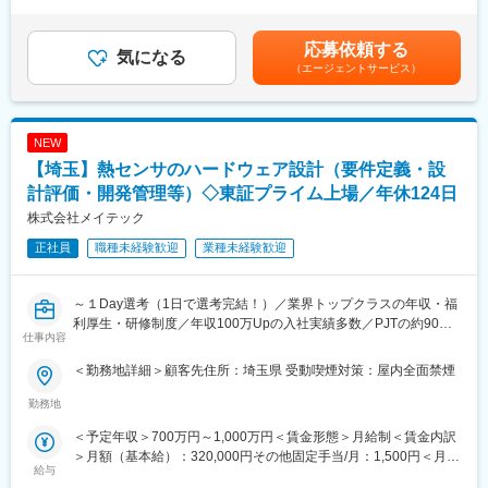
63,600円＜想定月額＞224,600円～383,600円＜昇給有無＞有＜残
家電やプラント、ロボット、航空機等です。
・試験用試作ソフト作成
業手当＞有＜給与補足＞※上記表記については残業代は含まれませ
顧客には、国内の完成車メーカーおよび、そのTier1と呼ばれる大
・マニュアル関連業務
ん。（残業代は別途全額支給）■昇給：1回／年(4月)■賞与：2回／
手パーツメーカーを網羅しているほか、大手の電機／機械メーカ
応募依頼する
・発注管理業務／準備確認
気になる
年(7月、12月) 過去実績4か月分■年収例：500万円（30歳）594
ー、SIerが顔を揃えております。
（エージェントサービス）
・進捗状況確認
万円（33歳）740万円（41歳）賃金はあくまでも目安の金額であ
※車載ソフトウェア標準化規格である「AUTOSAR」のアソシエイ
り、選考を通じて上下する可能性があります。月給(月額)は固定手
トパートナーに2019年に参画し、注力事業としています。
【開発環境】
当を含めた表記です。
・C言語
NEW
変更の範囲：本文参照
・MATLAB/Simulink
【埼玉】熱センサのハードウェア設計（要件定義・設
■教育体制
計評価・開発管理等）◇東証プライム上場／年休124日
「エンジニアを第一に考え、大切にする会社をつくること」を目
株式会社メイテック
的に設立された当社は、教育に非常に力をいれています。
正社員
職種未経験歓迎
業種未経験歓迎
採用HP：https://www.atec-recruit.jp/education/
“アテックO/S”と呼ばれる人材育成制度を導入しており、上司の評
価や顧客アンケートを基に1年単位で目標を設定する目標管理制度
～１Day選考（1日で選考完結！）／業界トップクラスの年収・福
を導入。その達成を支援するために、初級・中級に分けて行う技
利厚生・研修制度／年収100万Upの入社実績多数／PJTの約90%
術研修やマネジメント研修はもちろん、コミュニケーション力や
仕事内容
が上流工程／研修費用は年間13億円を投資（売上の8%）／離職率
プレゼン力、論理的思考力、ビジネスマナー等の人間力向上研
6.0％（メーカー平均約9.7%）～
修、品質管理や機密管理、安全衛生等の意識向上研修にも重きを
＜勤務地詳細＞顧客先住所：埼玉県 受動喫煙対策：屋内全面禁煙
置いています。
【時代に即した技術を身に着ける×好きなモノづくりを突き詰める
勤務地
×自分に合ったキャリアを自分で選択できる×1人1人がプロのエン
■キャリアパス
＜予定年収＞700万円～1,000万円＜賃金形態＞月給制＜賃金内訳
ジニアとして技術を高め続ける】
・当社の教育を通して、自動車に関わる品質保証だけでなく、ご
＞月額（基本給）：320,000円その他固定手当/月：1,500円＜月給
～転職回数多い方でも歓迎／業界トップの平均年収600万円越え
興味に合わせて幅広いキャリアを歩むこともできます。定期で実
給与
＞321,500円＜昇給有無＞有＜残業手当＞有＜給与補足＞※能力・
／多くの業界に展開することで安定◎／研修費用は売上の8%を投
施をしている面談等でも今後のキャリアについて話す機会も用意