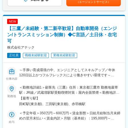
（エージェントサービス）
万円（33歳）740万円（41歳）賃金はあくまでも目安の金額であ
■教育体制
り、選考を通じて上下する可能性があります。月給(月額)は固定手
「エンジニアを第一に考え、大切にする会社をつくること」を目
当を含めた表記です。
的に設立された当社は、教育に非常に力をいれております。
NEW
採用HP：https://www.atec-recruit.jp/education/
“アテックO/S”と呼ばれる人材育成制度を導入しており、上司の評
【三鷹／未経験・第二新卒歓迎】自動車開発（エンジ
価や顧客アンケートを基に1年単位で目標を設定する目標管理制度
ン/トランスミッション制御）◆C言語／土日休・在宅
を導入。その達成を支援するために、初級・中級に分けて行う技
可
術研修やマネジメント研修はもちろん、コミュニケーション力や
株式会社アテック
プレゼン力、論理的思考力、ビジネスマナー等の人間力向上研
修、品質管理や機密管理、安全衛生等の意識向上研修にも重きを
正社員
職種未経験歓迎
業種未経験歓迎
置いています。
■キャリアパス：
～手厚い育成環境の中、エンジニアとしてスキルアップ／年休
・当社の教育を通して、自動車に関わる品質保証だけでなく、ご
120日以上かつフルフレックスにより働きやすい環境です～
興味に合わせて幅広いキャリアを歩むこともできます。定期で実
仕事内容
施をしている面談等でも今後のキャリアについて話す機会も用意
■担当業務：
＜勤務地詳細1＞顧客先（三鷹）住所：東京都三鷹市 勤務地最寄
されております。ご面接内でもフランクにお話いただければと思
・大手自動車メーカーのエンジン/トランスミッション制御開発を
駅：JR線／武蔵境駅駅受動喫煙対策：屋内全面禁煙＜勤務地詳細
います。
お任せします。
勤務地
2＞東京営業所住所：東京都港区三田三丁目1番4号 Ｎｅｔ1.三田
【最寄り駅】
※1プロジェクトに10年以上長く携わる社員も在籍しております。
ビル5階勤務地最寄駅：ＪＲ山手線線／田町駅受動喫煙対策：屋内
田町駅(東京都)、三田駅(東京都)、赤羽橋駅
■業務の詳細：
全面禁煙変更の範囲：会社の定める事業所（リモートワーク含
■当社の特徴
・制御開発
む）
＜予定年収＞350万円～600万円＜賃金形態＞日給月給制当月末締
手掛けている領域は、自動車分野が8割ほどを占めます。内容とし
・要求分析/影響分析
めの翌月末払い＜賃金内訳＞月額（基本給）：195,000円～
ては、パワートレインやモーター、ブレーキ、メーター、HVイン
・仕様書作成（Simulinkモデル仕様書を作成）
給与
320,000円/月20日間勤務想定その他固定手当/月：29,600円～
バーター等、あらゆるパーツに及びます。残りの2割は、デジタル
・HILS(シミュレーション)や実車試験補助、データ解析