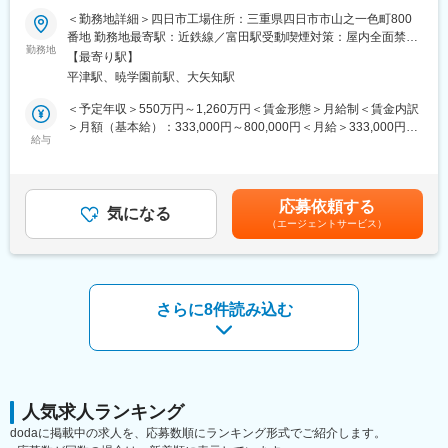
■業務詳細：
＜勤務地詳細＞四日市工場住所：三重県四日市市山之一色町800
以下の業務に携わっていただきます。
【なりたい"自分"に向かって、あなたのキャリアをしっかりサポー
番地 勤務地最寄駅：近鉄線／富田駅受動喫煙対策：屋内全面禁煙
・酸化物半導体デバイスの開発
ト】
勤務地
変更の範囲：補足欄に記載
【最寄り駅】
・酸化物半導体デバイスを用いた新規メモリ(低消費電力DRAM)の
当社では、自分のやりたいことを自分のペースでキャリアアップ
平津駅、暁学園前駅、大矢知駅
開発
していけるよう、一人ひとりに専任の担当者がつきます。
1.デバイス特性の原理構築(物理の解明)：
キャリアアップに関する相談や資格取得、仕事のことや将来のこ
＜予定年収＞550万円～1,260万円＜賃金形態＞月給制＜賃金内訳
酸化物半導体メモリの基本動作特性を物理層から解明し、メモリ
とを気軽に相談できる環境があります。
＞月額（基本給）：333,000円～800,000円＜月給＞333,000円～
素子としての動作を確立
ゼネラリストからスペシャリストまでさまざまな可能性が広がっ
給与
800,000円＜昇給有無＞有＜残業手当＞有＜給与補足＞■昇給年1
2.酸化物半導体素子のモデル化と最適化：
ていきます。
回、賞与年2回（7月、12月）【年収例】・950万円／36歳（既
TCAD解析を用いた高度なシミュレーションと試作結果の突合に
婚・子2人／月給53万円＋各種手当＋賞与）・680万円／28歳（独
よる素子構造/プロセスの最適化
変更の範囲：会社の定める業務
身／月給39万円＋各種手当＋賞与）※各種手当には、住宅費補
応募依頼する
3.デザインルールの策定(設計ルール定義)：
気になる
助、家賃補助、（次世代育成手当）、20時間/月相当の時間外勤務
（エージェントサービス）
将来の量産を見据え、安定的なデバイス構造の考案と設計ルール
手当含む。賃金はあくまでも目安の金額であり、選考を通じて上
の定義
下する可能性があります。月給(月額)は固定手当を含めた表記で
4.グローバルプレゼンスの確立：
す。
ISSCCやIEDMなどの国際学会を見据えた、世界最先端のテクニカ
ルデータの創出
さらに8件読み込む
■組織のミッション：
組織全体：新規デバイス、新規メモリ開発を進め、キオクシアの
将来の事業の柱となるデバイスを研究開発していく組織です。
■使用ツール：
人気求人ランキング
・電気特性測定：DCテスター、メモリテスター
dodaに掲載中の求人を、応募数順にランキング形式でご紹介します。
・物理・故障解析：発光解析装置