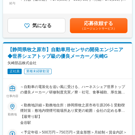
な機能開発を担うポジションがございます。
・当社は、アウトソーシングの進化形である「コ・ソーシング」
給与
593,750円＜昇給有無＞有＜残業手当＞有＜給与補足＞※年収は経
という概念を掲げ、ヒューマンリソース部分での量的支援だけで
験や能力を考慮の上、当社規定により決定します。※変動残業手当
■お任せする業務内容：
なくお客様の課題解決に共に取り組みながら、日本のものづくり
時間外労働連動支給。賃金はあくまでも目安の金額であり、選考
新規イメージセンサーやセンシングデバイスを実現するため、セ
の発展に尽力してまいりました。
を通じて上下する可能性があります。月給(月額)は固定手当を含め
応募依頼する
ンサー構造の企画構想、デバイス構造設計、プロセスフロー設
・重要項目として位置付ける「人材育成」を強みに、その変化に
気になる
た表記です。
（エージェントサービス）
計、センサー特性評価業務などを行います。これまでのスキルや
柔軟に対応し、適材適所で「人」が活躍できる場を創出すること
経験に応じ、研究開発課題に取り組むエンジニアから、数十人規
で、人々の夢を叶え、その潜在能力を開花させ、よりハイレベル
模のリーダーまで広く募集します。
な成果を生み出し、お客様の発展に寄与してまいります。
【静岡県牧之原市】自動車用センサの開発エンジニア
・デバイスエンジニア/プロセスインテグレーター：イメージン
変更の範囲：会社の定める業務
◆世界シェアトップ級の優良メーカー／矢崎G
グ、センシング領域においてデバイス構造、プロセス構築の新規
構造提案。
矢崎部品株式会社
・画素設計エンジニア：新規画素の提案・シミュレーション・試
正社員
業種未経験歓迎
作・検証なでを行い研究開発から商品化、イメージセンサーの技
術革新に貢献します。
・トランジスタ開発エンジニア：イメージセンサー性能を向上す
～自動車の電装化を追い風に受ける、ハーネスシェア世界トップ
るために独自構造のトランジスタを開発します。
の優良メーカー／研修制度充実／寮・社宅、食事補助、厚生施設
仕事内容
等の福利厚生充実
■本ポジションの魅力：
＜勤務地詳細＞勤務地住所：静岡県牧之原市布引原206-1 受動喫
当社の研究開発部門では、世界トップクラスのイメージセンサー
■所属チームのミッション／概要：
煙対策：敷地内喫煙可能場所あり変更の範囲：会社の定める事業
技術を基盤に、AI・センシング・半導体技術を融合した次世代ソ
◇ミッション／自動車の安全性・快適性・環境性能を高めるため
勤務地
所（リモートワーク含む）
リューションの研究開発に携わることができます。
【最寄り駅】
のセンサ製品構想・開発
単なる要素技術の研究に留まらず、コンピュータビジョン、AI半
金谷駅
◇業務／自動車用の各種センサの構想・開発・試作・評価・量産
導体、センシング技術など先端領域の研究開発を通じて、グロー
設計など
＜予定年収＞500万円～750万円＜賃金形態＞月給制＜賃金内訳＞
バル市場で活用される技術創出に挑戦できる環境があります。