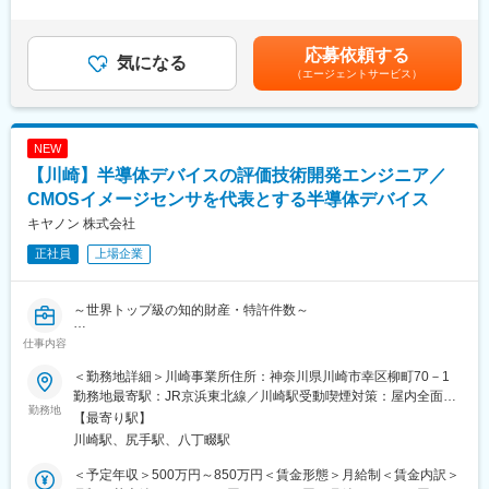
経験・年齢等を配慮の上、当社規定により決定します。賃金はあ
資／平均残業月20H程度～
されております。ご面接内でもフランクにお話いただければと思
くまでも目安の金額であり、選考を通じて上下する可能性があり
います。
ます。月給(月額)は固定手当を含めた表記です。
■職務内容：
応募依頼する
※1プロジェクトに10年以上長く携わる社員も在籍しています。
気になる
・ジェットガスタービンエンジン熱センサのハードウェア設計
（エージェントサービス）
・サプライヤ設計エンジン制御コンポーネントの開発（要件定
■当社の特徴
義、サプライヤとの調整、設計評価、開発管理など）
手掛けている領域は、自動車分野が8割ほどを占めます。内容とし
ては、パワートレインやモーター、ブレーキ、メーター、HVイン
NEW
※必ずしも当案件に配属になる訳ではありませんので、予めご了承
バーター等、あらゆるパーツに及びます。残りの2割は、デジタル
ください。入社時の受注状況や、ご本人のキャリアアップを第一
【川崎】半導体デバイスの評価技術開発エンジニア／
家電やプラント、ロボット、航空機等です。
に考え、ご希望を考慮し決定いたします。
顧客には、国内の完成車メーカーおよび、そのTier1と呼ばれる大
CMOSイメージセンサを代表とする半導体デバイス
手パーツメーカーを網羅しているほか、大手の電機／機械メーカ
キヤノン 株式会社
■業務の魅力：
ー、SIerが顔を揃えています。
・航空用パワーユニットの開発は高い技術水準が求められるだけ
※車載ソフトウェア標準化規格である「AUTOSAR」のアソシエイ
正社員
上場企業
でなく、最高レベルの安全性、信頼性、品質保証レベルが必要と
トパートナーに2019年に参画し、注力事業としています
なる工業製品の粋ともいえる製品です。
・「今までにない新価値を創造する」というチャレンジができる
～世界トップ級の知的財産・特許件数～
変更の範囲：会社の定める業務
魅力的な仕事です。
仕事内容
■業務内容
■顧客例：
イメージセンサ、ディスプレイデバイスなど半導体デバイスの評
＜勤務地詳細＞川崎事業所住所：神奈川県川崎市幸区柳町70－1
主要取引先TOP10（2022年3月期）デンソー／ソニーセミコンダ
価解析業務を担当していただきます。
勤務地最寄駅：JR京浜東北線／川崎駅受動喫煙対策：屋内全面禁
クタソリューションズ／三菱重工業／パナソニック／ニコン／ト
顧客から求められている製品性能に対して、決められた評価仕様
勤務地
煙変更の範囲：会社の定める事業所（リモートワーク含む）
【最寄り駅】
ヨタ自動車／日立ハイテク／SUBARU／デンソーテン／テルモ
に基づき、下記の技術を用いて測定装置、及び測定アルゴリズム
川崎駅、尻手駅、八丁畷駅
（敬称略）
の開発を行い、評価工程の開発を確立することが主な業務です。
【装置技術】
＜予定年収＞500万円～850万円＜賃金形態＞月給制＜賃金内訳＞
■充実の研修体制：
評価工程で使用する測定装置の性能を理解し選定を行い、装置の