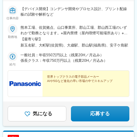
【デバイス開発】コンデンサ開発やプロセス設計、プリント配線
板の試験や解析など
仕事内容
熊本工場、佐賀拠点、山口事業所、郡山工場、郡山西工場のいず
れかで勤務となります。※屋内禁煙（屋内喫煙可能場所あり）※業
勤務地
務状況により、顧客対応のため、海外出張の可能性あり
【最寄り駅】
新玉名駅、大町駅(佐賀県)、大歳駅、郡山駅(福島県)、安子ケ島駅
一般社員：年収550万円以上（残業20H／月込み）
係長クラス：年収750万円以上（残業20H／月込み）
給与
世界トップクラスの電子部品メーカー
AIや5Gなど進化の早い市場の中でスキルアップ
気になる
応募する