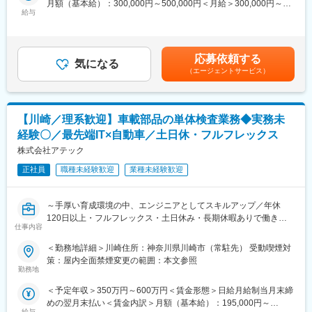
月額（基本給）：300,000円～500,000円＜月給＞300,000円～
・「社員一人あたりの研修費ランキング」で5位にランクインし、
導入・立上げの業務を行います。
給与
500,000円＜昇給有無＞有＜残業手当＞有＜給与補足＞入社時の
「技術力」と「人間力」の向上を軸に様々な機会を提供。
【基板設計技術】
処遇（基本給・賞与）はみなさまの経験・能力を考慮の上、当社
・年間550回の技術研修のみならず、エンジニア主催の勉強会が
評価工程で使用する基板などの治工具を作成します。回路設計や
規程により決定します。具体的な金額は、採用選考合格後に採用
900回以上開催。
機構設計も我々の重要な技術領域で、デバイスの製品特性を正し
内定通知書にてお伝えします。昇給：年1回賞与：年2回（6月・
応募依頼する
・時代に即した技術を身に着けることができ、幅広い業界へ展開
く引き出すために必要な技術になります。
気になる
12月）賃金はあくまでも目安の金額であり、選考を通じて上下す
しているためスキルの習得もしやすい環境です。
（エージェントサービス）
【ソフトウェア技術】
る可能性があります。月給(月額)は固定手当を含めた表記です。
評価仕様に合わせて、それに見合ったアルゴリズムを検討しま
■福利厚生：
す。その際、幅広いプログラム言語を使用する環境があります。
・定年までの長い時間軸で、給与や将来について不安を感じるこ
【川崎／理系歓迎】車載部品の単体検査業務◆実務未
となく、仕事に集中できるように、「待遇面」での支援も充実し
■部署の雰囲気
経験〇／最先端IT×自動車／土日休・フルフレックス
ております。
評価解析部門では、幅広い技術 (装置技術、基板設計技術、ソフト
・また、たとえ案件のない待機の状態であったとしても、給与が
ウェア) が求められます。いずれかの技術での業務経験を有してい
株式会社アテック
下がる事はなく安心して就業できます。
る方であれば、活躍の場が必ずあり大歓迎です。またレトーニン
正社員
職種未経験歓迎
業種未経験歓迎
グやOJTにより、幅広い技術習得が可能で、技術者としての成長
を感じることができます。
職場の雰囲気は、ワークライフバランスを重視しておりメリハリ
～手厚い育成環境の中、エンジニアとしてスキルアップ／年休
をつけて仕事をしています。また新しい分野へ挑戦するアイデア
120日以上・フルフレックス・土日休み・長期休暇ありで働きや
活動も活発です。
仕事内容
すい環境～
＜勤務地詳細＞川崎住所：神奈川県川崎市（常駐先） 受動喫煙対
■キャリアイメージ
■担当業務：
策：屋内全面禁煙変更の範囲：本文参照
【20代～30代前半】
・自動車に使用されるレーダーの制御ソフト開発業務をお任せし
勤務地
数名～10人程度のチームの一員として活躍していただきます。
ます。
担当する製品の評価仕様に基づいて半導体デバイスの評価業務を
＜予定年収＞350万円～600万円＜賃金形態＞日給月給制当月末締
■業務の詳細：担当いただく業務は、主に下記の通りです。
担当していただきます。
めの翌月末払い＜賃金内訳＞月額（基本給）：195,000円～
・単体検査
チームメンバーや関係部門とコミュニケーションを取り、半導体
給与