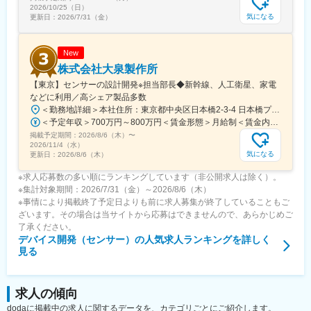
2026/10/25（日）
気になる
更新日：
2026/7/31（金）
New
株式会社大泉製作所
【東京】センサーの設計開発※担当部長◆新幹線、人工衛星、家電
などに利用／高シェア製品多数
＜勤務地詳細＞本社住所：東京都中央区日本橋2-3-4 日本橋プラザビル4F勤務地最寄駅：銀座線／日本橋駅受動喫煙対策：屋内全面禁煙
＜予定年収＞700万円～800万円＜賃金形態＞月給制＜賃金内訳＞月額（基本給）：330,250円～385,640円その他固定手当/月：50,000円固定残業手当/月：109,800円～127,360円（固定残業時間40時間0分/月）超過した時間外労働の残業手当は追加支給＜月給＞490,050円～563,000円（一律手当を含む）＜昇給有無＞有＜残業手当＞有＜給与補足＞■経験・スキル等を考慮し社内規程に基づき決定■その他固定手当：役職手当■別途、該当者には食事手当（1日650円）を支給■賞与：年2回※2ヶ月分想定■昇給：年1回（4月）賃金はあくまでも目安の金額であり、選考を通じて上下する可能性があります。月給(月額)は固定手当を含めた表記です。
掲載予定期間：
2026/8/6（木）
〜
2026/11/4（水）
気になる
更新日：
2026/8/6（木）
※求人応募数の多い順にランキングしています（非公開求人は除く）。
※集計対象期間：2026/7/31（金）～2026/8/6（木）
※事情により掲載終了予定日よりも前に求人募集が終了していることもご
ざいます。その場合は当サイトから応募はできませんので、あらかじめご
了承ください。
デバイス開発（センサー）
の人気求人ランキングを詳しく
見る
求人の傾向
dodaに掲載中の求人に関するデータを、カテゴリごとにご紹介します。