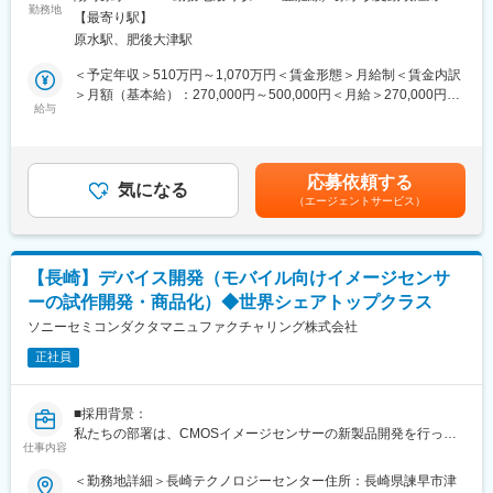
います。CMOSイメージセンサーの需要拡大および顧客ニーズの
勤務地
策：敷地内全面禁煙変更の範囲：本文参照
デバイス・設計、評価などの各ブロックをリードする役割
【最寄り駅】
多様化・高度化に伴ってデバイス開発エンジニアを募集していま
社外協業(大学、他企業、他社ファブ)をリードする役割
原水駅、肥後大津駅
す。World Wideな需要要請に対して、新しいセンサデバイス開発
（2）担当者
を推し進めて行く中で、自ら考えて行動するアクティブに取り組
＜予定年収＞510万円～1,070万円＜賃金形態＞月給制＜賃金内訳
デバイスエンジニア業務の実働を担当する役割
める方にぜひ応募いただきたく考えております。
＞月額（基本給）：270,000円～500,000円＜月給＞270,000円～
半導体デバイスの設計、シミュレーション、性能評価を担当す
給与
500,000円＜昇給有無＞有＜残業手当＞有＜給与補足＞※賞与：年
る役割
■業務内容：
1回（6月）、給与改定：年1回（7月）※年収及び下記モデル年収
製造、医療、セキュリティといった産業を支える領域から、一眼
は業績給標準評価、超過勤務手当30h含む【モデル年収】初級担
■描けるキャリアパス：
レフ等の日常を彩る領域まで活用されるイメージセンサーにおい
当者レベル：569万円中級担当者レベル：644万円上級担当者レベ
シリコンフォトニクスのデバイス技術・プロセスノウハウや設
応募依頼する
て、次世代製品の技術開発および量産導入、製品化業務をご担当
気になる
ル ：741万円係長・専門職レベル：903万円賃金はあくまでも目
計・評価技術、リーダースキルなどを身に着けることができま
（エージェントサービス）
いただきます。
安の金額であり、選考を通じて上下する可能性があります。月給
す。学会での発表や大学や研究機関との関係からシリコンフォト
(月額)は固定手当を含めた表記です。
ニクスの最先端の技術的な経験を積むことができます。海外拠点
■業務詳細：
や生産拠点との交流から英語力を強化することができます。経験
・半導体プロセスにおける高度な技術的課題の解決
に応じて、プロジェクトリーダーやマネージャーとしてのキャリ
【長崎】デバイス開発（モバイル向けイメージセンサ
・製品化における、歩留まり向上技術、信頼性向上
アを築くことができます。
ーの試作開発・商品化）◆世界シェアトップクラス
・量産化に際する、各種データ解析、量産Spec判断、
QMS（Quality Management System）対応
ソニーセミコンダクタマニュファクチャリング株式会社
変更の範囲：会社の定める業務
【変更の範囲：会社の定める業務】業務内容については、将来的
正社員
に会社の定める業務（出向含む）へ変更となる場合があります。
■使用言語・ツール：
■採用背景：
・Office系 ( Excel , Word , Powerpoint , OneNote etc.)
私たちの部署は、CMOSイメージセンサーの新製品開発を行って
・データ処理系 ( Spotfire , JMP , Python , R etc.)
仕事内容
います。スマートフォン向け製品の多眼化と大型化、および、ハ
・オペレーション系 (SiView etc.)
ンズフリー・ドローンなど顧客ニーズの多様化・高度化による
＜勤務地詳細＞長崎テクノロジーセンター住所：長崎県諫早市津
CMOSイメージセンサーの需要拡大に伴い、デバイス開発エンジ