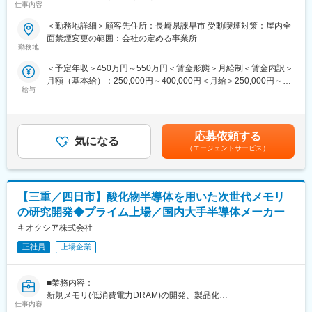
駐在／基本的にない
仕事内容
の連休可能＆寮制度など福利厚生充実＞
＜勤務地詳細＞顧客先住所：長崎県諫早市 受動喫煙対策：屋内全
■業務のやりがい：
■職務詳細：
面禁煙変更の範囲：会社の定める事業所
・自分が作ったセンサを使って車が動きます。制御された車を見
◇CIS要素開発業務全般（試作流動、ウェハハンドリング）
勤務地
ると社会貢献できていると実感します。
※当社エンジニア事業部のスタッフが複数名おります
・各種センサに応用が利きやすい業務内容です。
＜予定年収＞450万円～550万円＜賃金形態＞月給制＜賃金内訳＞
月額（基本給）：250,000円～400,000円＜月給＞250,000円～
■当社の魅力：
■募集背景：
給与
400,000円＜昇給有無＞有＜残業手当＞有＜給与補足＞※経験、能
【日本のモノづくり現場を支えてきたエンジニア集団】
小さな部品であるセンサの開発ですが、車両制御システム設計部
力を考慮の上、規定により決定します。※年収表記は、基本給、諸
1981年の創業以来、自動車、エレクトロニクス、半導体などを中
署と連携し、さらに大規模な車両評価設備を備えているので、自
手当、残業代、賞与を含めた額を記載。■昇給：年1回（4月）■賞
心に、日本のモノづくりを支えてきました。現在は全国各地に営
分がアイデアを出せば車がどう動き、どう安全運転に貢献できる
与：年2回（7月・12月※平均合計3カ月分）賃金はあくまでも目安
業拠点を展開し、設計開発、実験評価業務や生産技術、設備保全
応募依頼する
か実感できる会社です。
気になる
の金額であり、選考を通じて上下する可能性があります。月給(月
など、幅広い分野でサービスを提供。大手メーカーをはじめ、
（エージェントサービス）
その一方、新しいことにチャレンジできる社風も備えています。
額)は固定手当を含めた表記です。
6,000社以上の企業の取引実績もあります。当社が最も重要視して
いるのは、社員に対して良質な雇用環境を創出し、エンジニア満
変更の範囲：技術職・事務職・技能職業務
足度No.1を実現することが、必ず顧客企業の満足につながると考
【三重／四日市】酸化物半導体を用いた次世代メモリ
えています。
の研究開発◆プライム上場／国内大手半導体メーカー
【職業訓練校として認定されている保全テクノセンターをはじめ
キオクシア株式会社
研修施設・技術習得環境を全国に展開】
業界トップ級の研修施設と研修内容を誇る日研トータルソーシン
正社員
上場企業
グのスキルアップ環境。ものづくりに精通した専任講師が、各種
フィールドのエンジニアを育成しています。
■業務内容：
各研修施設では、現場での即戦力を養うため、実地に近い環境で
新規メモリ(低消費電力DRAM)の開発、製品化
技術研修を行っています。また、常に進化する市場に合わせて、
仕事内容
最新の設備を取り揃えています。