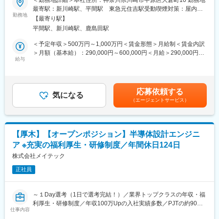
私たちの部署は、主にスマートフォンやタブレットに向けた
三菱ふそうトラック・バス株式会社は、商用車の開発・製造・販
最寄駅：新川崎駅、平間駅 東急元住吉駅受動喫煙対策：屋内全
CMOSイメージセンサーの新製品開発を行っています。
売を行うグローバル企業で、電気トラック「eCanter」など環境対
勤務地
面禁煙
自部署が立ち上げた製品は世界中で販売されエンドユーザーに使
【最寄り駅】
応車に注力しています。世界170以上の国と地域に製品を展開
用されますので、ユーザーの声も通じて社会貢献を感じていただ
平間駅、新川崎駅、鹿島田駅
し、高い品質と技術力を誇ります。ダイムラートラックグループ
けるのでは、と考えています。また、自部署以外に他部署とのコ
の一員としてのグローバルなネットワークと先進技術を活かし、
＜予定年収＞500万円～1,000万円＜賃金形態＞月給制＜賃金内訳
ミュニケーションも多い部署ですので、コミュニケーションを通
2026年には日野自動車との統合による新会社設立を予定。持続可
＞月額（基本給）：290,000円～600,000円＜月給＞290,000円～
じたやりがいも感じていただければと思います。
能な社会への貢献と次世代モビリティの実現に向け、事業投資と
給与
600,000円＜昇給有無＞有＜残業手当＞有＜給与補足＞賞与：年1
技術革新を推進しています。
回支給手当：通勤手当、モバイルワーク手当、子供手当、住宅手
■メッセージ：
当、退職金制度（DC pension）等※知識・経験を考慮して最終的
デバイス開発だけではなく、顧客と直接交渉する場もある点が特
〇ポジション概要
に決定賃金はあくまでも目安の金額であり、選考を通じて上下す
徴です。その為、顧客の要望／考えていることなどを肌で感じる
応募依頼する
私たちは、意欲的で経験豊富な車両サイバーセキュリティエンジ
気になる
る可能性があります。月給(月額)は固定手当を含めた表記です。
ことができます。そこで得た知識を活用しながら、将来必要とな
（エージェントサービス）
ニアを募集しています。
る技術を考え、製品に反映し、世界一高性能で高品質なイメージ
このポジションは、サイバー攻撃を検出・防止し、安全な車両を
センサーを一緒に開発していきましょう。
実現するための重要な役割を担います。また、オンボードだけで
なくオフボードも含めたデータフォレンジック構造を考慮し、
■雰囲気：
【厚木】【オープンポジション】半導体設計エンジニ
UN-R155認証取得に貢献します。
平均年齢も比較的低く、大変活気のある職場です。様々なバック
ア ※充実の福利厚生・研修制度／年間休日124日
グラウンドを持ったメンバーが働いています。
〇部門構成
株式会社メイテック
当部門は以下の7つの領域で構成されています：
変更の範囲：本文参照
正社員
（1）サイバーセキュリティ・故障診断・機能安全・コネクティビ
ティ
（2）アーキテクチャ & パワーネット
～１Day選考（1日で選考完結！）／業界トップクラスの年収・福
（3）グローバルパワートレーン制御
利厚生・研修制度／年収100万Upの入社実績多数／PJTの約90%
（4）リージョナルパワートレーン制御
仕事内容
が上流工程／研修費用は年間13億円を投資（売上の8%）／離職率
（5）eモビリティ制御