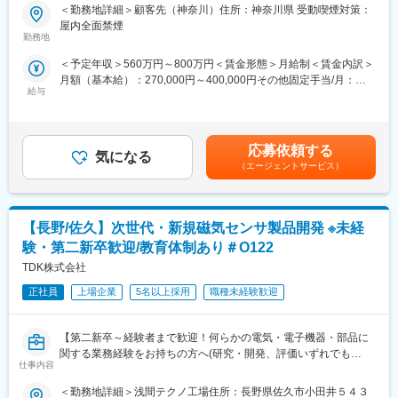
6.0％（メーカー平均約9.7%）～
＜勤務地詳細＞顧客先（神奈川）住所：神奈川県 受動喫煙対策：
（6）検証 & リリース管理
屋内全面禁煙
（7）E/Eプラットフォーム & パワートレーン検証
■職務内容：
勤務地
車載、モバイル、産機（FA、IoT）、医療向けCMOSイメージセン
・部門全体：約50名
＜予定年収＞560万円～800万円＜賃金形態＞月給制＜賃金内訳＞
サー、センシングセンサーの半導体設計(仕様検討～設計～評価・
・サイバーセキュリティ・故障診断・機能安全・コネクティビテ
月額（基本給）：270,000円～400,000円その他固定手当/月：
検証)をお任せします。これまでのご経験に合わせて以下のような
ィチーム：海外出身者を含む6名
給与
1,500円＜月給＞271,500円～401,500円＜昇給有無＞有＜残業手
業務をお任せします。
当＞有＜給与補足＞※能力・経験・年齢等を配慮の上、当社規定に
・アナログ設計
〇主な業務内容
より決定します。賃金はあくまでも目安の金額であり、選考を通
・デジタル設計(フロントエンド設計もしくはバックエンド設計
・サイバー攻撃に対する軽減策を車両で実施するための戦略立案
じて上下する可能性があります。月給(月額)は固定手当を含めた表
・トップ設計
応募依頼する
・E2Eレベルでの監視ソリューションをデータフォレンジックと
気になる
記です。
また、リーダーやマネジメントとしてご活躍いただけるポジショ
（エージェントサービス）
して実装
ンもご用意しております。
・ECU設計者およびテストチームへのコンサルティング・サポー
ト
■業務の魅力：
・次世代サイバーセキュリティエンジニアの育成
【長野/佐久】次世代・新規磁気センサ製品開発 ※未経
イメージセンサーは、デジタルカメラやスマートフォンといった
・サイバーセキュリティに関する最新技術の調査・研究
イメージング用途だけでなく、車載用など、生活に必須なセンシ
験・第二新卒歓迎/教育体制あり＃O122
ング用途にも幅を広げて進化を続けています。
TDK株式会社
将来のイメージセンサーを支える新しい要素技術の研究開発に確
かなやりがいを感じていただけるポジションです。
正社員
上場企業
5名以上採用
職種未経験歓迎
今後拡大する自動運転などのモビリティ業界やスマートファクト
リーなど
【第二新卒～経験者まで歓迎！何らかの電気・電子機器・部品に
AIやIoTを活用したsociety5.0社会での活躍の第一歩となるキャリ
関する業務経験をお持ちの方へ(研究・開発、評価いずれでも
アを積んでいただくことが出来ます。
仕事内容
OK)。スマートフォン用センサや電気自動車用センサなど、今後
の製品群拡大に伴い『次世代・新規磁気センサ製品開発』をいた
■生涯プロエンジニアとして：
＜勤務地詳細＞浅間テクノ工場住所：長野県佐久市小田井５４３