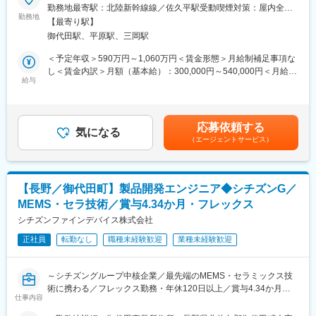
だける方を募集いたします】
・エンジニアのキャリアを第一に考える企業です。エンジニアの
勤務地最寄駅：北陸新幹線線／佐久平駅受動喫煙対策：屋内全面
年代別構成比率は40代以降が半数を超え、長く働くことができる
勤務地
禁煙変更の範囲：会社の定める事業所（リモートワーク含む）
【最寄り駅】
同社の磁気センサビジネスグループにて、新製品の開発関連業務
環境が整っています。一生エンジニアとして活躍するためには、
御代田駅、平原駅、三岡駅
を担当していただきます。スマートフォン用センサや電気自動車
絶えず時代に合わせた技術を身に着けていく必要があり、当社で
用センサなど、多岐にわたる磁気センサ製品の開発に携わり、次
は幅広い知識を身に付けることが可能な制度等を幅広く整えてい
＜予定年収＞590万円～1,060万円＜賃金形態＞月給制補足事項な
世代・新規磁気センサ製品の開発を推進します。未経験・第二新
ます。
し＜賃金内訳＞月額（基本給）：300,000円～540,000円＜月給＞
卒も歓迎し、電気・電子機器・部品に関する業務経験をお持ちの
・業界NO1.として多くの顧客から厚い信頼を頂いております。開
給与
300,000円～540,000円＜昇給有無＞有＜残業手当＞有＜給与補足
方を広く募集しています。
発の上流工程から携われることはもちろん中には外注選定を任さ
＞■昇給：1回（4月）■賞与：2回（6月・12月）賃金はあくまでも
れているエンジニアもいます。
目安の金額であり、選考を通じて上下する可能性があります。月
■職務詳細例：
・1974年に設立されて以来、すでに400名以上のエンジニアが定
給(月額)は固定手当を含めた表記です。
応募依頼する
・要素開発、製品開発、顧客との議論
年退職を迎えております。
気になる
（エージェントサービス）
・電気/磁気的評価
・プロセス開発
・新製品や新規顧客拡大に伴う開発業務
【長野／御代田町】製品開発エンジニア◆シチズンG／
■募集背景：
MEMS・セラ技術／賞与4.34か月・フレックス
ＭＲセンサBusiness Unitでは磁気センサの開発、生産、販売を行
っています。新製品や新規顧客拡大により売り上げは年々増加し
シチズンファインデバイス株式会社
ており、その中で開発部は磁気センサ新製品の開発に関わる多く
正社員
転勤なし
職種未経験歓迎
業種未経験歓迎
の業務（要素開発、製品開発、顧客との議論、電気/磁気特性評
価、信頼性評価、プロセス開発）を担っています。スマートフォ
ン用センサや電気自動車用センサなど、今後の製品群拡大に伴い
～シチズングループ中核企業／最先端のMEMS・セラミックス技
開発関連の技術者を広く募集します。
術に携わる／フレックス勤務・年休120日以上／賞与4.34か月実
仕事内容
績／第二新卒歓迎・未経験から開発に挑戦可能な環境～
■長野拠点について