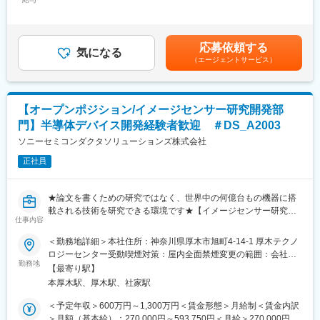
10,000円～40,000円＜月給＞207,000円～287,000円＜昇給有無
（1）入社後初期研修：導入研修（1日間）
中です！）
＞有＜残業手当＞有＜給与補足＞※年収は経験・能力を考慮の上、
（2）現場配属
決定します。※その他固定手当：実務手当10,000～40,000円・昇
（3）入社3年目～キャリアUP支援制度
■当社の特徴
給：年1回（2月）・賞与：年2回（7月・12月）※2024年度実績
※面談を行い、ご本人の強みを更に強化し弱みを補うための技術研
当社は、ソフトウェア設計・開発および通信／ネットワーク構
応募依頼する
気になる
3.00ヶ月分賃金はあくまでも目安の金額であり、選考を通じて上
修を受講していただきます。ベテラン技術者の指導やe-learningも
築、電子回路設計、機械設計の上流工程に特化したアウトソーシ
（エージェントサービス）
下する可能性があります。月給(月額)は固定手当を含めた表記で
充実しています。
ング事業を手掛けるテック企業です。
す。
ご希望を最大限加味してキャリアUPのサポートをいたします。
手掛けている領域は、自動車分野が8割ほどを占めます。内容とし
その際、通常より多くの給料UPも叶います！
ては、パワートレインやモーター、ブレーキ、メーター、HVイン
【オープンポジション/イメージセンサー研究開発部
バーター等、あらゆるパーツに及びます。残りの2割は、デジタル
■会社、仕事の魅力：
家電やプラント、ロボット、航空機等です。
門】半導体デバイス開発経験者歓迎 ＃DS_A2003
・現場での業務時には「FOR Alliance System」という、担当営
顧客には、国内の完成車メーカーおよび、そのTier1と呼ばれる大
ソニーセミコンダクタソリューションズ株式会社
業、クライアントリーダー、ダイレクトサポートの3体制によるサ
手パーツメーカーを網羅しているほか、大手の電機／機械メーカ
ポート体制があります。
正社員
ー、SIerが顔を揃えております
・当社のワークスタイルは、あなたのキャリア形成をともに考
え、自分にあった分野・勤務地で働けるというワークスタイルで
変更の範囲：本文参照
★論文を書くための研究ではなく、世界中の何億台もの機器に搭
す。
載される技術を研究できる環境です★【イメージセンサー研究開
・実務に必要なスキルを身に付けることができる教育研修制度が
仕事内容
発のオープンポジション／ご経験・適性に合わせてポジションを
あり、様々な技術を身につけることができます。
提案します】
・現在のスキルを伸ばしたい方・新しいスキルを身につけたい
＜勤務地詳細＞本社住所：神奈川県厚木市旭町4-14-1 厚木テクノ
方、エンジニアから管理職を目指す方、様々な方が活躍できるフ
ロジーセンター受動喫煙対策：屋内全面禁煙変更の範囲：会社の
■ポジション概要：
ィールドを用意しています。
勤務地
定める事業所（リモートワーク含む）
【最寄り駅】
イメージセンサーデバイス研究開発において、ご経験・適性に合
また長期的なキャリアパスが描けるグレード制度の導入もありま
本厚木駅、厚木駅、社家駅
わせてポジションを提案。
す。
研究部門内には、デバイスエンジニア/プロセスインテグレータ
＜予定年収＞600万円～1,300万円＜賃金形態＞月給制＜賃金内訳
ー、トランジスタ開発、画素設計など半導体デバイスに係る様々
■当社について：
＞月額（基本給）：270,000円～593,750円＜月給＞270,000円～