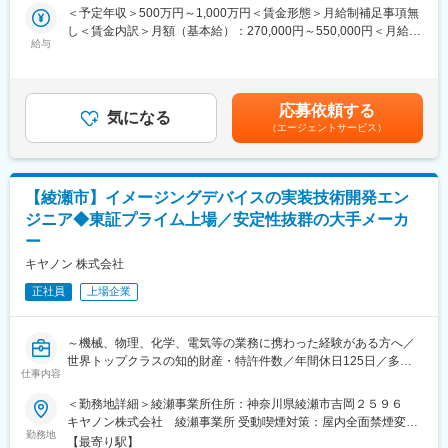
＜予定年収＞500万円～1,000万円＜賃金形態＞月給制補足事項無
キスパートで、互いを尊重しメンバー全員が楽しく成長できる職
◆やりがい
し＜賃金内訳＞月額（基本給）：270,000円～550,000円＜月給＞
場であることを意識し、社内外が憧れる開発現場を目指していま
当社で開発生産するMEMSは、我々が生活する中で、携帯電話を
給与
270,000円～550,000円＜昇給有無＞有＜残業手当＞有＜給与補足
す。
はじめPCや家電など多種多様な用途で使用されます。ミネベアミ
＞※ご経験や能力によって前後する可能性がございます。■昇給：
ツミグループとなって開発に取りかかった新製品が続々とリリー
年1回■賞与：年2回（6月、12月）賃金はあくまでも目安の金額で
◎キャリア入社比率：約100％
スされ、世の中で使われはじめており、そこにやりがいを感じる
あり、選考を通じて上下する可能性があります。月給(月額)は固定
総合家電メーカーや半導体業界からの入社者が多く在籍していま
応募依頼する
ことができます。
気になる
手当を含めた表記です。
す。互いに学び合い、また入社後に自動車業界の知見を多く取り
（エージェントサービス）
入れることでそれぞれが成長し活躍しています。
◆半導体事業部について
当社半導体事業部は、アナログ半導体（パワー半導体を含む）を
ワークライフバランスを重視しテレワークと出社を組み合わせた
製造しており、自社ブランドの半導体開発から設計、製造まで一
柔軟な働き方を、また先端技術を活用した高い設計効率の実現に
【綾瀬市】イメージングデバイスの実装技術開発エン
気通貫で行う事業とお客様の半導体を受託生産する事業（ファウ
もこだわっています。メンバー全員が楽しく成長できる職場であ
ジニア◆東証プライム上場／安定性抜群の大手メーカ
ンドリ）を行っています。
ることを意識しています。
ー
アナログ技術を活かす4つの製品領域で高精度・高速・高耐圧・小
型化を追求しています。
キヤノン 株式会社
◎在宅勤務：週2、３回程度（状況に合わせて調整しています）
（1）電池（リチウムイオン電池保護IC、電池残量予測IC、充電制
正社員
上場企業
御IC）
変更の範囲：会社の定める業務
（2）電源（システムリセットIC、LDO、DC/DCコンバータ、
AC/DC電源用IC）
～機械、物理、化学、電気等の業務に携わった経験がある方へ／
（3）センサ（MEMSセンサ、温度／電流センサ、AFE/ADC）
世界トップクラスの知的財産・特許件数／年間休日125日／多事
（4）IGBT & FRD（EV（自動車）、産機市場向けIGBT）
仕事内容
業展開による安定性の高い事業基盤～
近年、エイブリック社の子会社化やオムロンや日立グループの半
導体事業の一部を譲受するなどして、当社の強味をさらに強化
＜勤務地詳細＞綾瀬事業所住所：神奈川県綾瀬市吉岡２５９６
■業務内容：
し、市場での立ち位置をより明確なものにしております。国内拠
キヤノン株式会社 綾瀬事業所 受動喫煙対策：屋内全面禁煙変更
CMOSイメージセンサ、SPADセンサ、ディスプレイデバイスを始
勤務地
点は、厚木、千歳、滋賀（MMIセミコンダクター社）の他、開発
の範囲：会社の定める事業所（リモートワーク含む）
【最寄り駅】