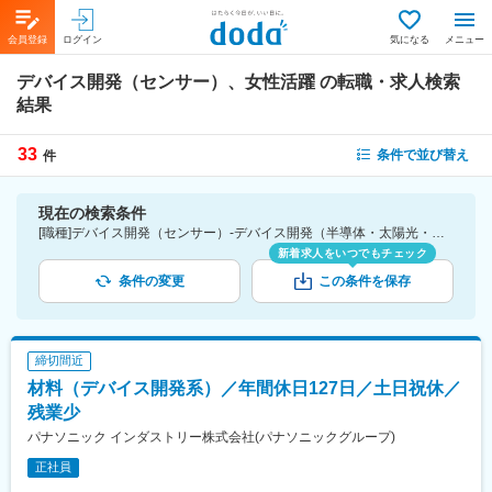
会員登録
ログイン
気になる
メニュー
デバイス開発（センサー）、女性活躍
の転職・求人検索
結果
33
条件で並び替え
件
現在の検索条件
[職種]デバイス開発（センサー）-デバイス開発（半導体・太陽光・液晶・LEDなど） [詳細条件](会社・職場の環境)女性活躍
新着求人をいつでもチェック
条件の変更
この条件を保存
締切間近
材料（デバイス開発系）／年間休日127日／土日祝休／
残業少
パナソニック インダストリー株式会社(パナソニックグループ)
正社員