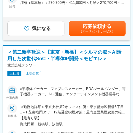
月額（基本給）：270,700円～411,800円＜月給＞270,700円～
■在宅制度：あり
給与
411,800円＜昇給有無＞有＜残業手当＞有＜給与補足＞※経験・年
■当社について：
齢を考慮し、決定いたします。※通勤手当、世帯手当などの諸手当
世界シェアNo.1のイメージセンサー（スマートフォン、カメラ、
■業務内容／：
は別途支給します。■昇給：年1回■賞与：年2回賃金はあくまでも
車載用途など）を主軸に、マイクロディスプレイ、AIエッジ向け
◇主に3D CADを用いた、各種センサ（電流センサ、電子部品を
目安の金額であり、選考を通じて上下する可能性があります。月
センシングプラットフォーム「AITRIOS」など多彩な製品群を展
応募依頼する
内蔵したモールド製品 等）の開発設計業務
気になる
給(月額)は固定手当を含めた表記です。
開し、研究開発から企画・設計・生産・販売に至る垂直統合体制
（エージェントサービス）
（製品構想、顧客との仕様整合、製造方法を加味した構造設計、
を誇ります。 社員の定着率は99％超、ソニーグループ共通＆SSS
シミュレーション解析、試作製作および評価、量産準備活動への
独自の技術・キャリア研修など、成長を支える教育制度も充実し
参画）
ています 。
＜第二新卒歓迎＞【東京・新橋】＜クルマの脳＞AI活
■当ポジションの魅力：
変更の範囲：会社の定める業務
用した次世代SoC・半導体IP開発＜モビエレ＞
◎製品構想、先行開発から量産設計、生産開始までモノづくりの
一連の業務を経験することができます。
株式会社デンソー
◎多様なステークホルダーとの関わりを通じて、人との繋がりを
正社員
上場企業
大切に感じることができます。
■部署／魅力：
※半導体メーカー、ファブレスメーカー、EDAツールベンダー、電
・部員40名（平均年齢：42歳、平均有休取得：15日/年、育休取
子機器メーカー、AI・通信、エンターテインメント機器業界など
得：100%※2024年度）
仕事内容
異業界のエンジニアを広く募集！！※
・中途入社の方が複数名在籍し、活躍しています。
＜勤務地詳細＞東京支社第2オフィス住所：東京都港区新橋6丁目
・年齢や経験に関係なく、誰もが自由にアイデアを出せる環境
■業務概要：
1－1 芝御成門タワー19階受動喫煙対策：屋内全面禁煙変更の範
で、前向きな議論が歓迎されます
AD(自動運転)・ADAS(運転支援)の安心安全をより高めるために必
勤務地
囲：会社の定める事業所（リモートワーク含む）
・活気があり、みんなで日々職場環境の改善を行っています。
【最寄り駅】
要不可欠な、自社の次世代SoC開発および、搭載する自社IP開発
・業務外でのコミュニケーション(運動など)も活発で、新しい趣味
御成門駅、新橋駅、汐留駅
を一緒に進めて頂ける仲間を募集しています。
を見つけたり、リフレッシュの一助となります。