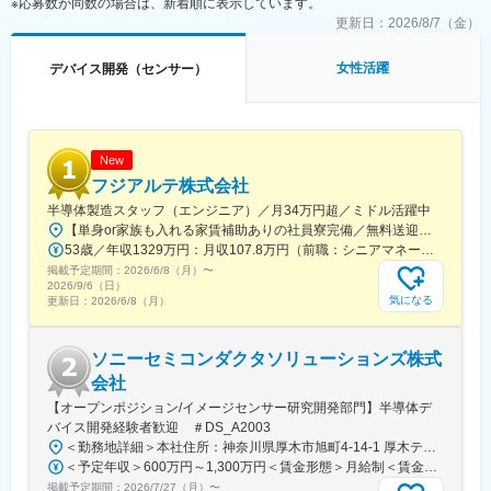
※応募数が同数の場合は、新着順に表示しています。
・データ解析・可視化：統計的解析ツール(Spotfire)
更新日：
2026/8/7（金）
・自動化・高度解析：Python
女性活躍
デバイス開発（センサー）
■ポジションの魅力：
・既存のSi（シリコン）上デバイスとは異なる領域で培った「新
規デバイス開発能力」は、次世代の半導体業界において、ご自身
の圧倒的な希少価値（自己実現）へと繋がります。
・酸化物半導体を「メモリ素子」として成立させるための物理的
New
基盤を、自らの手で築けます。
フジアルテ株式会社
・まだ誰も正解を知らない物理モデルを、自らの仮説と検証によ
半導体製造スタッフ（エンジニア）／月34万円超／ミドル活躍中
って世界で初めて定義していくプロセスは、技術者として代えが
【単身or家族も入れる家賃補助ありの社員寮完備／無料送迎あり】◎全国転勤可能な方優遇（北海道（積極採用中！）・東北・関東・東海・関西エリアなど）◎UIターン支援あり◎引越・赴任費用支給最先端半導体分野への配属機会あり長期的なキャリア形成が可能ですこれまでのご経験やスキル、目指している将来像やご希望を最大限考慮し、配属先を決定します！◎長期キャリアを後押しするサポート体制=====会社都合や1年未満の短期での就業先変更は原則ありません。1つの就業先で安心して技術を磨けることを大切にしています。当社では、10年以上同じ職場で働く社員も多く、住み慣れた土地で長期的なキャリアを描くことができます。※受動喫煙対策あり（屋内喫煙所あり）
たい経験となります。
53歳／年収1329万円：月収107.8万円（前職：シニアマネージャー） 38歳／年収703万円：月収55.2万円（経験：半導体製造・マネジメント）
・データセンターの消費電力爆発が社会課題となる中、OCTRAM
掲載予定期間：
による低消費電力化は、AI・ビッグデータ時代のインフラを支え
2026/6/8（月）
〜
2026/9/6（日）
る解決策の一案となります。研究のための研究ではなく、数十年
気になる
更新日：
2026/6/8（月）
後の地球規模の課題解決に直結するデバイスを生み出すという、
明確な社会的意義を感じながら開発に没頭できます。
ソニーセミコンダクタソリューションズ株式
■キャリアパスイメージ：
会社
酸化物半導体デバイス開発を通じて得られた知見をもとに、新規
【オープンポジション/イメージセンサー研究開発部門】半導体デ
メモリ(低消費電力DRAM)の製品開発を行って頂き、製品開発のけ
バイス開発経験者歓迎 ＃DS_A2003
ん引をして頂く予定です。
＜勤務地詳細＞本社住所：神奈川県厚木市旭町4-14-1 厚木テクノロジーセンター受動喫煙対策：屋内全面禁煙変更の範囲：会社の定める事業所（リモートワーク含む）
＜予定年収＞600万円～1,300万円＜賃金形態＞月給制＜賃金内訳＞月額（基本給）：270,000円～593,750円＜月給＞270,000円～593,750円＜昇給有無＞有＜残業手当＞有＜給与補足＞※年収は経験や能力を考慮の上、当社規定により決定します。※変動残業手当 時間外労働連動支給。賃金はあくまでも目安の金額であり、選考を通じて上下する可能性があります。月給(月額)は固定手当を含めた表記です。
変更の範囲：会社の定める業務
掲載予定期間：
2026/7/27（月）
〜