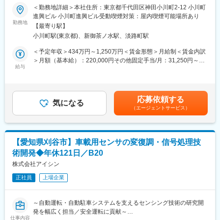
＜勤務地詳細＞本社住所：東京都千代田区神田小川町2-12 小川町
■働き方：
本ポジションはセンシング基盤開発担当となります。
進興ビル 小川町進興ビル受動喫煙対策：屋内喫煙可能場所あり
・フレックスタイム制（コアタイム10:30～15:00）
※機械学習部門や画像・点群処理部門は別担当がおり、連携して業
勤務地
・完全週休2日制（土日祝）
【最寄り駅】
務を進めます。機械学習部門や画像・点群処理部門の応募も可能
・長期休暇あり（GW・夏季・年末年始）
小川町駅(東京都)、新御茶ノ水駅、淡路町駅
です！
・在宅勤務制度あり
＜予定年収＞434万円～1,250万円＜賃金形態＞月給制＜賃金内訳
■業務概要：
＞月額（基本給）：220,000円その他固定手当/月：31,250円～
■仕事の魅力：
インタラクティブアートのセンシングシステムの開発を行い、
給与
711,250円固定残業手当/月：68,750円（固定残業時間40時間0分/
当社は脆性材料加工技術と半導体プロセス技術を融合し、医療・
様々なセンサーと、機械学習などの画像処理を用いて人の動きや
月）超過した時間外労働の残業手当は追加支給＜月給＞320,000
IoT・光通信・パワーエレクトロニクスなど将来性の高い分野に貢
特定の物体を検知するプログラムを開発します。
円～1,000,000円（一律手当を含む）＜昇給有無＞有＜残業手当＞
献しています。特に独自技術である光プローブ電流センサ
有＜給与補足＞※保有しているスキルセット・経験に応じてオファ
（OpECS）は業界でも注目されています。幅広い製品群を通じて
応募依頼する
■主な業務内容：
気になる
ー金額決定※固定残業手当は月40時間00分該当分、一律68,750円
多分野の知識を習得できるため、エンジニアとしての市場価値を
（エージェントサービス）
・カメラなどの様々なセンサーを用いたセンシングシステムの開
支給※その他固定手当内訳休日・深夜手当は休日5時間：9,281円~
高められる点が魅力です。また海外顧客との取引も多く、グロー
発
深夜20時間：21,969円~※超過分追加支給あり賃金はあくまでも目
バルな経験も積める環境です。
・国内／海外の現場へ出張し、アート展示の設営
安の金額であり、選考を通じて上下する可能性があります。月給
・アート作品で用いるセンシングの制御を行う自社アプリの設
(月額)は固定手当を含めた表記です。
変更の範囲：会社の定める業務
【愛知県刈谷市】車載用センサの変復調・信号処理技
計、開発
術開発◆年休121日／B20
・チーム内の開発基盤の設計、導入
株式会社アイシン
■開発実績
正社員
上場企業
風の中を散逸する鳥の彫刻群のリアルタイム認識、ミュージック
フェスティバルの座標検出などのセンシングシステムの開発を担
当。
～自動運転・自動駐車システムを支えるセンシング技術の研究開
発を幅広く担当／安全運転に貢献～
詳しくは下記URLをご覧ください！
仕事内容