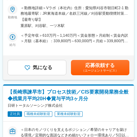
https://www.teamlab.art/jp/art/
■業務内容：
＜勤務地詳細＞Vラボ（本社内）住所：愛知県刈谷市朝日町2-1 勤
自動運転・自動駐車実現に向けた車載センサに必要な、変復調・
務地最寄駅：JR東海道本線／名鉄三河線／刈谷駅受動喫煙対策：
信号処理・実機ハードウェア化に向けた研究開発を担っていただ
勤務地
敷地内全面禁煙変更の範囲：国内外のアイシン・関係会社の全拠
■開発環境：
【最寄り駅】
きます。
点・全部署・全工場（リモートワーク含む）
◇環境：PC（macOS、Windows）やデュアルディスプレイ、
重原駅、刈谷駅、一ツ木駅
Visual Studio Professional等の有料IDEもリクエストに応じて提供
■業務詳細：
＜予定年収＞610万円～1,140万円＜賃金形態＞月給制＜賃金内訳
します。
・光／電波／音波の反射回折伝搬現象の解析
＞月額（基本給）：339,800円～630,000円＜月給＞339,800円～
◇インフラ環境：AWS・GCPなどのコンピューティングリソース
・ロバストセンシングに必要な変復調技術開発
給与
630,000円＜昇給有無＞有＜残業手当＞有＜給与補足＞あくまで
を必要に応じて提供します。
・微小センシング信号を取り出す・抜き出す信号処理技術開発
目安であり、キャリアや能力を考慮の上、当社規定により確定■年
◇コード管理：GitHubを利用しています。
・高度センシングを実現する実機ハードウェア化開発
収例：660万円/30歳（月給36万円 賞与含む 残業代-家族手当含ま
◇社内ツール：グループウェアはGoogle Workspaceでメールやカ
ず）760万円/35歳（月給42万円 賞与含む 残業代-家族手当含ま
レンダー、ドキュメント管理等を行っており、コミュニケーショ
応募依頼する
■組織のミッション：
気になる
ず）1140万円/40歳（月給63万円 賞与含む 残業代-家族手当対象
ンはSlackを利用しています。
（エージェントサービス）
アイシンでは、安全かつ安価で容易に利用できる持続可能な輸送
外）賃金はあくまでも目安の金額であり、選考を通じて上下する
システム提供に貢献すべく、自動運転・自動駐車実現に向け取り
可能性があります。月給(月額)は固定手当を含めた表記です。
■私たちの大切にしていること：
組んでいる。
デザイン×テクノロジーの共創を大切にし、クライアントやエンジ
それを支える上で重要である高度な車両周辺センシング技術獲得
ニアと共に「本当に良いサービスとは何か？」を徹底的に考えま
【長崎県諫早市】プロセス技術／CIS要素開発業務全般
は喫緊の課題である。そのため電波／音波センシング、変復調技
す。データドリブンな意思決定を重視し、主観ではなく客観的な
◆残業月平均20H◆賞与平均3ヶ月分
術開発のエキスパートとして技術開発を推進し、お客様をはじめ
根拠に基づいて最適なデザインを導き出します。また、ゼロから
全世界に喜ばれる製品の創出に貢献していただきます。
日研トータルソーシング株式会社
サービスを生み出す案件が多いため、プロジェクトの構想段階か
らデザイナーが関わり、コンセプトを共有しながら進めていきま
正社員
職種未経験歓迎
業種未経験歓迎
■業務での英語使用：
す。個人の力だけでなく、チームの力で最大限の価値を生み出す
メール／時々ある
ことを大切にしています。
資料・文書読解／時々ある
＜日本のモノづくりを支えるポジション／希望のキャリアを築け
電話会議・商談／ほとんどない
る環境／定期的な面談などきめ細かいフォロー環境あり／5日以上