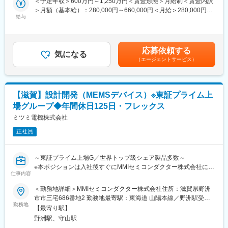
＜予定年収＞600万円～1,250万円＜賃金形態＞月給制＜賃金内訳
■業務詳細：以下のいずれかに従事いただきます
＞月額（基本給）：280,000円～660,000円＜月給＞280,000円～
■教育体制：
・車載向け大規模SoCハードウェア開発
給与
660,000円＜昇給有無＞有＜残業手当＞有＜給与補足＞■昇給：年
入社後は1か月程度、座学を中心とした教育を行います。
-各種サブシステム開発（プロセッサ、バス・メモリ、システム
1回■賞与：年2回（6.1か月分） ＜年収例＞29歳（大卒入社7年
制御）
目）650万円（残業代含まず）32歳（大卒入社10年目）750万円
■働く環境について：
-自社IPサブシステム開発（プロセッサ型IP、アクセラレータ機
（残業代含まず）35歳（大卒入社13年目）850万円（残業代含ま
豊富な福利厚生制度…食堂利用補助、独身寮・社宅、産休・育休
応募依頼する
構）
気になる
ず）40歳（大卒入社18年目）1320万円※管理職の場合賃金はあく
（実績多数、男性の実績もあり）、フィットネスクラブ、リフレ
（エージェントサービス）
-IST(In System Test)開発
までも目安の金額であり、選考を通じて上下する可能性がありま
ッシュ休暇、看護・介護休暇、定年退職前事前研修等、福利厚
・先端プロセス対応バックエンド開発
す。月給(月額)は固定手当を含めた表記です。
生・職場環境整備を徹底しています。
-APR（IPサブシステムレベル開発およびPPAC分析、改善）
-、低消費電力実装技術の開発
■当社の魅力：
【滋賀】設計開発（MEMSデバイス）※東証プライム上
・大規模SoC検証マネジメント
当社は世界中の完成車メーカーを顧客とするグローバルサプライ
場グループ◆年間休日125日・フレックス
-pre/postシリコン検証戦略および計画立案、検証マネジメント
ヤーです。主力製品のワイヤーハーネスは、クルマの神経や血管
-ダッシュボード（進捗可視化技術）、品質マネジメント
ミツミ電機株式会社
のようなものであり、微細かつ繊細な部分に関する当社の技術や
-検証環境開発（シミュレーション、エミュレーション、
デザインセンスについても海外から高い評価を集めています。ま
正社員
FPGA）
た、昨今HV、EV、PHVを含めた当社コネクタたも高い評価を得
・開発プロセス・マネジメント
ています。
-機能安全設計・検証
～東証プライム上場G／世界トップ級シェア製品多数～
-開発プロセスにおける開発・品質レビュー対応
変更の範囲：会社の定める業務
※本ポジションは入社後すぐにMMIセミコンダクター株式会社に在
-SoC/IP設計開発環境の構築と運営（リファレンスデザインフロ
仕事内容
籍出向いただきます。
ー、AI活用）
＜勤務地詳細＞MMIセミコンダクター株式会社住所：滋賀県野洲
-開発ドキュメント管理、契約・ライセンス管理
◆職務概要
市市三宅686番地2 勤務地最寄駅：東海道 山陽本線／野洲駅受動
「MEMS開発（MEMSエンジニアもしくはICエンジニア）」とし
勤務地
喫煙対策：敷地内全面禁煙変更の範囲：会社の定める事業所
■職場紹介
【最寄り駅】
て製品設計開発・MEMSデバイスの設計に携わっていただきま
10年、20年先を見据えた要素技術の開発と組織づくりにも取り組
野洲駅、守山駅
す。
んでいます。現在25名の室員の多くは半導体業界から集まったエ