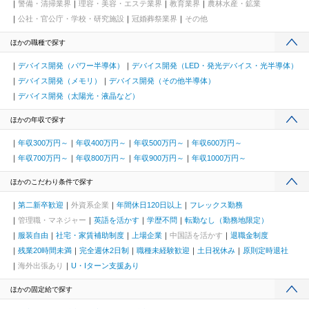
警備・清掃業界
理容・美容・エステ業界
教育業界
農林水産・鉱業
公社・官公庁・学校・研究施設
冠婚葬祭業界
その他
ほかの職種で探す
デバイス開発（パワー半導体）
デバイス開発（LED・発光デバイス・光半導体）
デバイス開発（メモリ）
デバイス開発（その他半導体）
デバイス開発（太陽光・液晶など）
ほかの年収で探す
年収300万円～
年収400万円～
年収500万円～
年収600万円～
年収700万円～
年収800万円～
年収900万円～
年収1000万円～
ほかのこだわり条件で探す
第二新卒歓迎
外資系企業
年間休日120日以上
フレックス勤務
管理職・マネジャー
英語を活かす
学歴不問
転勤なし（勤務地限定）
服装自由
社宅・家賃補助制度
上場企業
中国語を活かす
退職金制度
残業20時間未満
完全週休2日制
職種未経験歓迎
土日祝休み
原則定時退社
海外出張あり
U・Iターン支援あり
ほかの固定給で探す