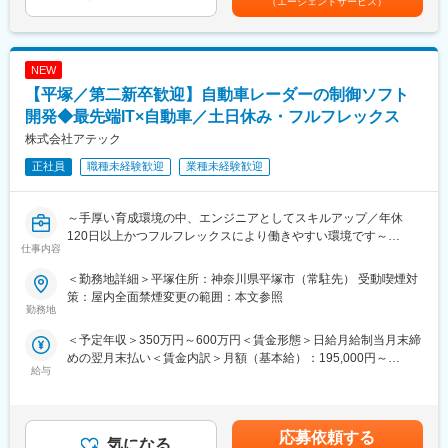
（エージェントサービス）
レス、コンパクトデジカメ、ドローン、アクションカム、Web会
議カメラ、360度カメラ、スマートグラス、ヘッドマウントディ
スプレイなど多種多様な用途で使われており、業界No1の性能と
品質で新たな観賞価値/体験価値を創り、人と社会の文化的豊かさ
NEW
に貢献しています。
【平塚／第二新卒歓迎】自動車レーダーの制御ソフト
【配属想定ポジション】
アナログ回路設計チームへの配属を予定しています。初めは
開発◆最先端IT×自動車／土日休み・フルフレックス
CMOSイメージセンサーに慣れて頂くために機能ブロックの設計
株式会社アテック
を担当頂きます。そこで経験を積んで頂いた後にアナログ回路全
正社員
職種未経験歓迎
業種未経験歓迎
体をまとめるリーダーを担当して頂くことを想定しています。
■描けるキャリアパス：
～手厚い育成環境の中、エンジニアとしてスキルアップ／年休
アナログ設計のエキスパートや、商品設計全体のプロジェクトリ
120日以上かつフルフレックスにより働きやすい環境です～
ーダーなどイメージセンサー開発を幅広く捉えたキャリア展開が
仕事内容
可能です。
■担当業務：
＜勤務地詳細＞平塚住所：神奈川県平塚市（常駐先） 受動喫煙対
・自動車に使用されるレーダーの制御ソフト開発業務をお任せし
■職場雰囲気：20代の若手エンジニア~50代のベテランエンジニア
策：屋内全面禁煙変更の範囲：本文参照
ます。
勤務地
まで多数在籍しており、女性エンジニアも活躍しています。ま
た、設計から評価まで連携して業務を行っており、アナログのみ
＜予定年収＞350万円～600万円＜賃金形態＞日給月給制当月末締
■業務の詳細：担当いただく業務は、主に下記の通りです。
ならず他の領域のエンジニアとも活発に議論し合いお互いのレベ
めの翌月末払い＜賃金内訳＞月額（基本給）：195,000円～
・先進運転支援システム（ADAS）のソフトウェア開発
ルアップを図れる環境です。また、ワークライフバランスを尊重
給与
320,000円/月20日間勤務想定その他固定手当/月：29,600円～
・要件定義に基づくソフトウェア仕様策定
し、フレキシブルワークの活用も可能です。
63,600円＜想定月額＞224,600円～383,600円＜昇給有無＞有＜残
・ソフトウェアの実装、単体評価、システム評価、データ解析
業手当＞有＜給与補足＞※上記表記については残業代は含まれませ
・部署やサプライヤーとの折衝業務
変更の範囲：会社の定める業務
ん。（残業代は別途全額支給）■昇給：1回／年(4月)■賞与：2回／
【変更の範囲：会社の定める業務】
応募依頼する
気になる
年(7月、12月) 過去実績4か月分■年収例：500万円（30歳）594