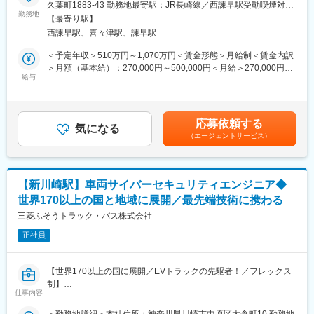
久葉町1883-43 勤務地最寄駅：JR長崎線／西諫早駅受動喫煙対
■業務のやりがい：
ニアを募集しています。
勤務地
策：敷地内全面禁煙変更の範囲：本文参照
実は身の回りには様々なイメージセンサーがあります。
【最寄り駅】
カメラが趣味でしたら一眼レフには大きなセンサーが、健康診断
西諫早駅、喜々津駅、諫早駅
■業務内容：
では例えば胃カメラにも小さなセンサーが、車や工場にも多数の
スマートフォン向けイメージセンサーの試作開発および量産導入
＜予定年収＞510万円～1,070万円＜賃金形態＞月給制＜賃金内訳
センサーがあり、近年ではセキュリティセンサーで犯人逮捕に貢
業務。
＞月額（基本給）：270,000円～500,000円＜月給＞270,000円～
献することも目にするようになりました。
製品構造検討、製造工程フロー設計、製品試作、試作結果報告、
給与
500,000円＜昇給有無＞有＜残業手当＞有＜給与補足＞※賞与：年
実際に自分が使うものから、社会インフラ的役割のもの、日々の
生産部門へ量産移管を担います。
1回（6月）、給与改定：年1回（7月）※年収及び下記モデル年収
健康管理に貢献するものや、アミューズメントに対応するものな
【変更の範囲：会社の定める業務】業務内容については、将来的
は業績給標準評価、超過勤務手当30h含む【モデル年収】初級担
ど、いろいろなところで自分の成果が感じられるのは、得難い喜
に会社の定める業務（出向含む）へ変更となる場合があります。
当者レベル：569万円中級担当者レベル：644万円上級担当者レベ
びであり、楽しみでもあります。
応募依頼する
気になる
ル ：741万円係長・専門職レベル：903万円賃金はあくまでも目
（エージェントサービス）
■お任せする具体的な仕事内容：
安の金額であり、選考を通じて上下する可能性があります。月給
■入社後の育成支援：
研究開発部門および事業部門と協力し、顧客要求仕様を満たすた
(月額)は固定手当を含めた表記です。
基本的にはOJTでの習熟が中心となりますが、必ず一人一人にチ
めの製品開発を担当。新製品における顧客要求に合致するセンサ
ューターがついて年間育成計画にもとづいた教育をサポーいたし
ー構造の企画構想、新規デバイス構造設計、プロセスフロー設
ます。
【新川崎駅】車両サイバーセキュリティエンジニア◆
計、特性評価などを行います。また、デバイス構造や生産プロセ
世界170以上の国と地域に展開／最先端技術に携わる
ス条件の確立を通じて、量産まで担当し、目標の品質や歩留りを
変更の範囲：本文参照
達成することでビジネスに寄与します。スマートフォンは海外メ
三菱ふそうトラック・バス株式会社
ーカーによる製造と販売が主流のため、海外顧客との議論に直接
正社員
参加する機会があります。
■使用言語・ツール：
【世界170以上の国に展開／EVトラックの先駆者！／フレックス
Microsoft office、Copilot、社内開発ツール、Spotfire、JMP
制】
仕事内容
■やりがい：
〇同社について：
＜勤務地詳細＞本社住所：神奈川県川崎市中原区大倉町10 勤務地