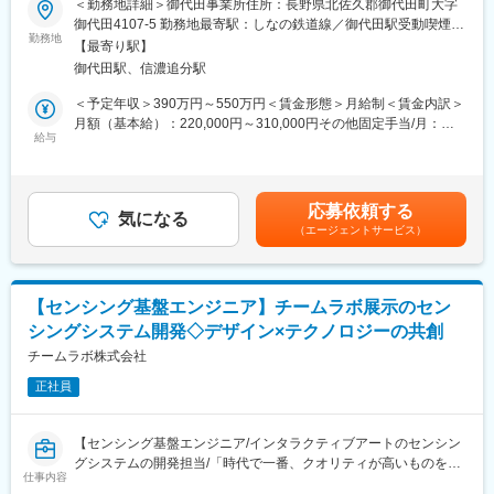
＜勤務地詳細＞御代田事業所住所：長野県北佐久郡御代田町大字
～浅間テクノ工場～
■概要：
御代田4107-5 勤務地最寄駅：しなの鉄道線／御代田駅受動喫煙対
・磁気センサビジネスの中核工場へ
シチズンファインデバイス株式会社の開発部門にて、セラミック
勤務地
策：屋内全面禁煙変更の範囲：会社の定める事業所
浅間テクノ工場は1986年に竣工。HDD用磁気ヘッドの開発・生産
【最寄り駅】
ス・水晶・半導体プロセスを活用したマイクロデバイスの設計・
を経て、2014年からは車載及びICT向け磁気センサの開発・製造
御代田駅、信濃追分駅
開発を担当いただきます。幅広い製品群（MEMS※、サブマウン
へと事業を移行。
ト、光電流センサなど）を扱い、多様な技術領域でのスキル習得
＜予定年収＞390万円～550万円＜賃金形態＞月給制＜賃金内訳＞
長年培われた薄膜技術を駆使し、グローバルに展開する磁気セン
が可能です。※MEMS＝微小電気機械システムの総称
月額（基本給）：220,000円～310,000円その他固定手当/月：
サビジネスの中核工場を目指しています。
給与
15,000円～20,000円＜月給＞235,000円～330,000円＜昇給有無
・働きやすい環境
■担当業務：
＞有＜残業手当＞有＜給与補足＞■賞与年2回（7月・12月）※過去
浅間山を望む静かな町・佐久市に位置し、社員寮は便利な徒歩圏
適性や経験に応じて以下業務を担います。
実績4.34か月※残業代6,875～9,688円を含む月給：241,875～
内にコンビニやスーパーがあります。
・顧客要求に基づく製品設計
339,688円賃金はあくまでも目安の金額であり、選考を通じて上
休日には登山やキャンプ、果物狩りなどのアウトドア活動が楽し
応募依頼する
・半導体プロセス応用による加工技術開発
気になる
下する可能性があります。月給(月額)は固定手当を含めた表記で
め、隣接する軽井沢での買い物も気軽に楽しめます。
（エージェントサービス）
・製造工程の開発・改善
す。
～千曲川テクノ工場～
・先端の蓄電技術
■業務内容：
スマートフォン用の薄型バッテリから太陽光発電の大容量バッテ
・開発初期の仕様検討および設計業務（CAD使用）
リまで、様々な蓄電技術を開発。
【センシング基盤エンジニア】チームラボ展示のセン
・試作、評価、デザインレビュー（設計品質の確認）
国内開発・設計拠点として次世代セルの材料開発や家庭用蓄電シ
シングシステム開発◇デザイン×テクノロジーの共創
・量産化に向けた工程設計、課題抽出・改善
ステムの開発に注力しています。
・顧客（国内外）との技術的な折衝・仕様調整
チームラボ株式会社
・CAE（シミュレーション）を活用した性能検証
変更の範囲：会社の定める業務
正社員
■キャリアパス：
まずはOJTを通じて製品知識・開発フローを習得し、設計・工程
【センシング基盤エンジニア/インタラクティブアートのセンシン
開発の実務を経験。その後は専門性を高めてプロジェクトリーダ
グシステムの開発担当/「時代で一番、クオリティが高いものをつ
ーや技術スペシャリストとしてのキャリア形成が可能です。
仕事内容
くる」/クオリティにこだわるクリエイティブ集団】