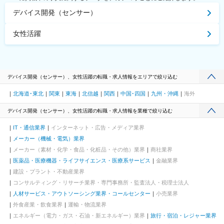
デバイス開発（センサー）
女性活躍
デバイス開発（センサー）、女性活躍の転職・求人情報をエリアで絞り込む
北海道･東北
関東
東海
北信越
関西
中国･四国
九州・沖縄
海外
デバイス開発（センサー）、女性活躍の転職・求人情報を業種で絞り込む
IT・通信業界
インターネット・広告・メディア業界
メーカー（機械・電気）業界
メーカー（素材・化学・食品・化粧品・その他）業界
商社業界
医薬品・医療機器・ライフサイエンス・医療系サービス
金融業界
建設・プラント・不動産業界
コンサルティング・リサーチ業界・専門事務所・監査法人・税理士法人
人材サービス・アウトソーシング業界・コールセンター
小売業界
外食産業・飲食業界
運輸・物流業界
エネルギー（電力・ガス・石油・新エネルギー）業界
旅行・宿泊・レジャー業界