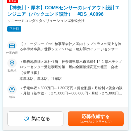
NEW
【神奈川・厚木】COMSセンサーのレイアウト設計エ
ンジニア（バックエンド設計） #DS_A0096
ソニーセミコンダクタソリューションズ株式会社
正社員
【ソニーグループの中核事業会社／国内トップクラスの売上を誇
る半導体事業／世界シェア50%超・絶好調のイメージセンサー】
仕事内容
■業務内容：民生・プロ向けカメラのCMOSイメージセンサーのバ
＜勤務地詳細＞本社住所：神奈川県厚木市旭町4-14-1 厚木テクノ
ックエンド設計をお任せします。圧倒的な差異化技術により、
ロジーセンター受動喫煙対策：屋内全面禁煙変更の範囲：会社の
人々に感動を与えることを目指すソニーにて、最先端のカメラシ
勤務地
定める事業所（リモートワーク含む）
【最寄り駅】
ステムに搭載されるCMOSイメージセンサーを開発に携わって頂
本厚木駅、厚木駅、社家駅
きます。
【具体的には】
＜予定年収＞800万円～1,300万円＜賃金形態＞月給制＜賃金内訳
デジタル領域のバックエンドエンジニアとして、RTL to GDSの工
＞月額（基本給）：275,000円～600,000円＜月給＞275,000円～
程の１つまたは複数をご担当頂きます。
給与
600,000円＜昇給有無＞有＜残業手当＞有＜給与補足＞※年収は経
・論理合成
験や能力を考慮の上、当社規定により決定します。※会社業績や個
・DFT（テスト容易化設計）
人評価等に応じて変動します。賃金はあくまでも目安の金額であ
・P&R（配置配線設計・検証）
り、選考を通じて上下する可能性があります。月給(月額)は固定手
応募依頼する
・STA（静的タイミング解析）
気になる
当を含めた表記です。
（エージェントサービス）
・電力算出
・物理検証