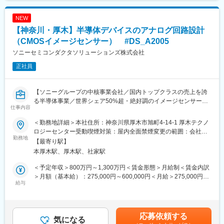
■描けるキャリアパス：初期配属の部署の仕事にとどまらず、レイ
NEW
アウト担当として技術力を高め、自身の志向に合わせて、部署内
【神奈川・厚木】半導体デバイスのアナログ回路設計
外でのリーダーや専門技術の熟練者、マネジメント等への成長が
出来ます。また部署内にロジック設計、アナログ設計のチームが
（CMOSイメージセンサー） #DS_A2005
あり、本人のやる気次第で幅広い技術領域にチャレンジすること
ソニーセミコンダクタソリューションズ株式会社
が可能です。入社直後は、部署で用意してある教育キットでSSS
正社員
の物理設計技術についてしっかり学ぶことができます。日常の業
務において、部署内外のエンジニアと協業する中で自身のスキル
アップを実感したり、次の成長につながるきっかけも得やすい環
【ソニーグループの中核事業会社／国内トップクラスの売上を誇
境です。将来的には、CMOSイメージセンサーを熟知した商品開
る半導体事業／世界シェア50%超・絶好調のイメージセンサー】
発リーダー、プロジェクトマネージャーなどのキャリアパスもあ
仕事内容
ります。
■業務内容：イメージセンサーの特性に大きく関わるアナログ回路
＜勤務地詳細＞本社住所：神奈川県厚木市旭町4-14-1 厚木テクノ
設計をお任せします。CMOSイメージセンサーのアナログ設計
■職場雰囲気：組織を構成するメンバーは、若手からベテランまで
ロジーセンター受動喫煙対策：屋内全面禁煙変更の範囲：会社の
は、アナログ領域だけではなく、デバイス、画素、ロジック(デジ
勤務地
幅広い年齢構成となっており、活気に満ちています。困ったこと
定める事業所（リモートワーク含む）
【最寄り駅】
タル)、モジュール(顧客のシステム)など他の技術領域と協力して
があれば気軽に相談でき、親身になって一緒に解決してくれる仲
本厚木駅、厚木駅、社家駅
作り上げる必要があり、役割を自ら広げていくことができる楽し
間もたくさんいます。EDAベンダーとの技術開発も実施してお
さがあります。
り、部署内外から技術的な刺激を得られる機会も多く、自ら手を
＜予定年収＞800万円～1,300万円＜賃金形態＞月給制＜賃金内訳
上げればいろいろなことにチャレンジできます。またご自身のラ
＞月額（基本給）：275,000円～600,000円＜月給＞275,000円～
■配属組織／役割：
給与
イフスタイルに合わせ、効率よく業務を行うことが出来ます。
600,000円＜昇給有無＞有＜残業手当＞有＜給与補足＞※年収は経
【組織の役割】
験や能力を考慮の上、当社規定により決定します。※会社業績や個
当部では、コンスーマカメラやセンシングセンサ向けのCMOSイ
変更の範囲：会社の定める業務
人評価等に応じて変動します。賃金はあくまでも目安の金額であ
メージセンサーの商品開発を行っており、主にアナログ回路設計
り、選考を通じて上下する可能性があります。月給(月額)は固定手
応募依頼する
やレイアウト設計を担当しています。ソニーのセンサーはミラー
気になる
当を含めた表記です。