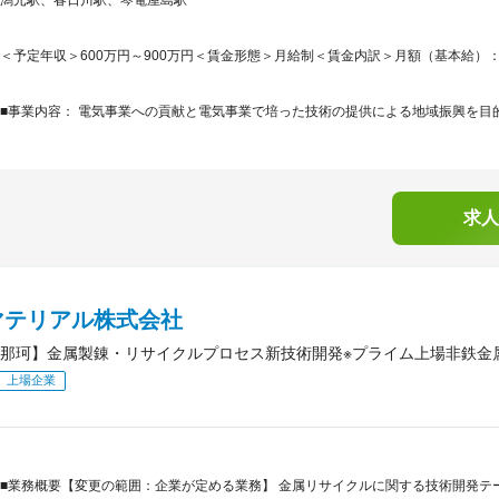
＜予定年収＞600万円～900万円＜賃金形態＞月給制＜賃金内訳＞月額（基本給）：350,0
■事業内容： 電気事業への貢献と電気事業で培った技術の提供による地域振興を目的に、
求人
マテリアル株式会社
那珂】金属製錬・リサイクルプロセス新技術開発※プライム上場非鉄金
上場企業
■業務概要【変更の範囲：企業が定める業務】 金属リサイクルに関する技術開発テ