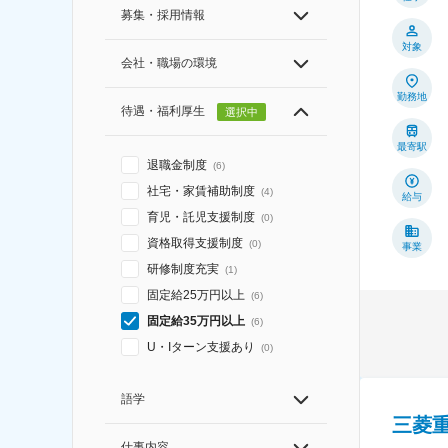
募集・採用情報
対象
会社・職場の環境
勤務地
待遇・福利厚生
選択中
最寄駅
退職金制度
(
6
)
社宅・家賃補助制度
(
4
)
給与
育児・託児支援制度
(
0
)
資格取得支援制度
(
0
)
事業
研修制度充実
(
1
)
固定給25万円以上
(
6
)
固定給35万円以上
(
6
)
U・Iターン支援あり
(
0
)
語学
三菱
仕事内容