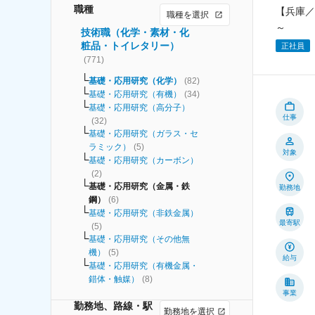
職種
【兵庫／
職種を選択
～
技術職（化学・素材・化
粧品・トイレタリー）
正社員
(
771
)
基礎・応用研究（化学）
(
82
)
基礎・応用研究（有機）
(
34
)
基礎・応用研究（高分子）
仕事
(
32
)
基礎・応用研究（ガラス・セ
ラミック）
(
5
)
対象
基礎・応用研究（カーボン）
(
2
)
基礎・応用研究（金属・鉄
勤務地
鋼）
(
6
)
基礎・応用研究（非鉄金属）
最寄駅
(
5
)
基礎・応用研究（その他無
機）
(
5
)
給与
基礎・応用研究（有機金属・
錯体・触媒）
(
8
)
事業
勤務地、路線・駅
勤務地を選択