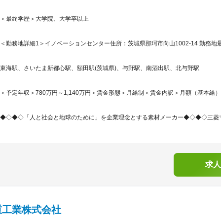
＜最終学歴＞大学院、大学卒以上
＜勤務地詳細1＞イノベーションセンター住所：茨城県那珂市向山1002-14 勤務地最
東海駅、さいたま新都心駅、額田駅(茨城県)、与野駅、南酒出駅、北与野駅
＜予定年収＞780万円～1,140万円＜賃金形態＞月給制＜賃金内訳＞月額（基本給）：450,
◆◇◆◇「人と社会と地球のために」を企業理念とする素材メーカー◆◇◆◇三菱マ
求人
重工業株式会社