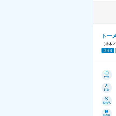
トー
【栃木／
正社員
仕事
対象
勤務地
最寄駅