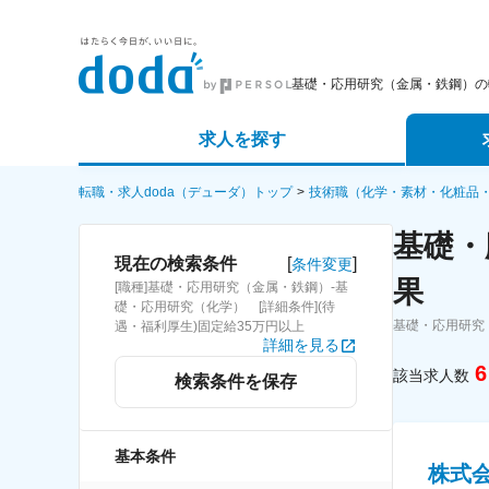
基礎・応用研究（金属・鉄鋼）の
求人を探す
詳細条件から探す
エージェ
転職・求人doda（デューダ）トップ
技術職（化学・素材・化粧品
基礎・
新着求人から探す
スカウト
[
]
現在の検索条件
条件変更
果
[職種]基礎・応用研究（金属・鉄鋼）-基
求人特集から探す
パートナ
礎・応用研究（化学） [詳細条件](待
基礎・応用研究
遇・福利厚生)固定給35万円以上
詳細を見る
6
該当求人数
検索条件を保存
基本条件
株式