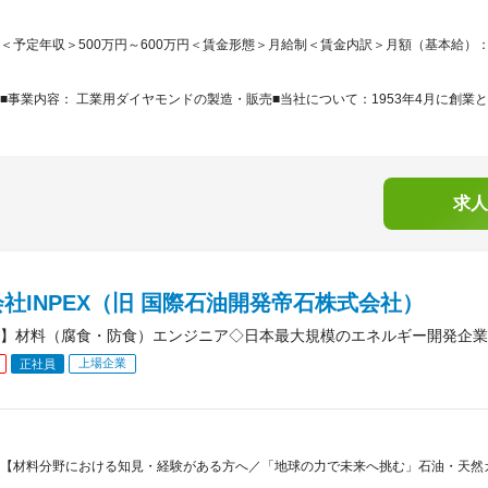
＜予定年収＞500万円～600万円＜賃金形態＞月給制＜賃金内訳＞月額（基本給）：357,0
■事業内容： 工業用ダイヤモンドの製造・販売■当社について：1953年4月に創業と7
求人
社INPEX（旧 国際石油開発帝石株式会社）
】材料（腐食・防食）エンジニア◇日本最大規模のエネルギー開発企業
上場企業
正社員
【材料分野における知見・経験がある方へ／「地球の力で未来へ挑む」石油・天然