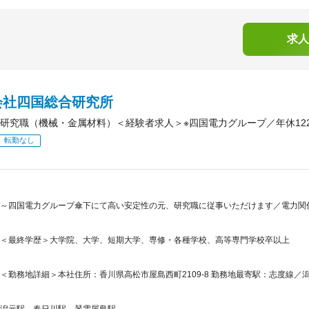
求人
会社四国総合研究所
研究職（機械・金属材料）＜経験者求人＞※四国電力グループ／年休12
転勤なし
～四国電力グループ傘下にて高い安定性の元、研究職に従事いただけます／電力関
＜最終学歴＞大学院、大学、短期大学、専修・各種学校、高等専門学校卒以上
＜勤務地詳細＞本社住所：香川県高松市屋島西町2109-8 勤務地最寄駅：志度線
潟元駅、春日川駅、琴電屋島駅