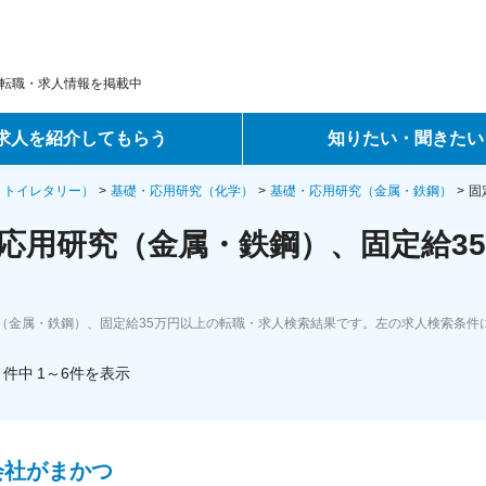
転職・求人情報を掲載中
求人を紹介してもらう
知りたい・聞きたい
ントサービス
転職ノウハウ
・トイレタリー）
基礎・応用研究（化学）
基礎・応用研究（金属・鉄鋼）
固
応用研究（金属・鉄鋼）、固定給35
サービス
データで見る転職
ーエージェントサービス
コラム・インタビュー
（金属・鉄鋼）、固定給35万円以上の転職・求人検索結果です。左の求人検索条件
転職Q&A
件中
1～6
件
を表示
会社がまかつ