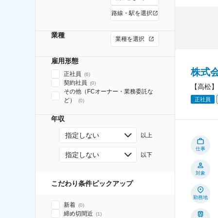
路線・駅を選択
業種
業種を選択
雇用形態
株式
正社員
(
6
)
契約社員
(
0
)
【高松】
その他（FCオーナー・業務委託な
正社員
ど）
(
0
)
年収
指定しない
以上
仕事
指定しない
以下
対象
こだわり条件ピックアップ
勤務地
新着
(
0
)
締め切間近
(
1
)