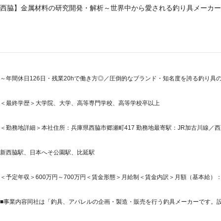
西脇】金属材料の研究開発・解析～世界中から愛される釣り具メーカー／
～年間休日126日・残業20hで働き方◎／圧倒的なブランド・知名度を誇る釣り具
＜最終学歴＞大学院、大学、高等専門学校、高等学校卒以上
＜勤務地詳細＞本社住所：兵庫県西脇市郷瀬町417 勤務地最寄駅：JR加古川線／西
新西脇駅、日本へそ公園駅、比延駅
＜予定年収＞600万円～700万円＜賃金形態＞月給制＜賃金内訳＞月額（基本給）：350,0
■事業内容同社は「釣具、アパレルの企画・製造・販売を行う釣具メーカーです。設立