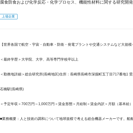
腐食防食および化学反応・化学プロセス、機能性材料に関する研究開発
上場企業
【世界各国で航空・宇宙・自動車・防衛・発電プラントや交通システムなど大規模
＜最終学歴＞大学院、大学、高等専門学校卒以上
＜勤務地詳細＞総合研究所(長崎地区)住所：長崎県長崎市深掘町五丁目717番地1 
石橋駅(長崎県)
＜予定年収＞700万円～1,000万円＜賃金形態＞月給制＜賃金内訳＞月額（基本給）：370,
■業務概要：人と技術の調和について地球規模で考える総合機器メーカーです。船舶、