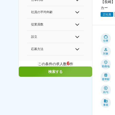
【長崎】
カー
社員の平均年齢
正社員
従業員数
設立
仕事
応募方法
対象
6
この条件の求人数
件
勤務地
検索する
最寄駅
給与
事業