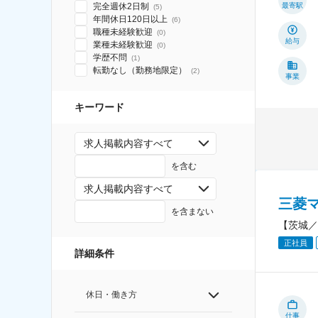
完全週休2日制
最寄駅
(
5
)
年間休日120日以上
(
6
)
職種未経験歓迎
(
0
)
給与
業種未経験歓迎
(
0
)
学歴不問
(
1
)
転勤なし（勤務地限定）
(
2
)
事業
キーワード
求人掲載内容すべて
を含む
求人掲載内容すべて
三菱
を含まない
【茨城／
正社員
詳細条件
休日・働き方
仕事