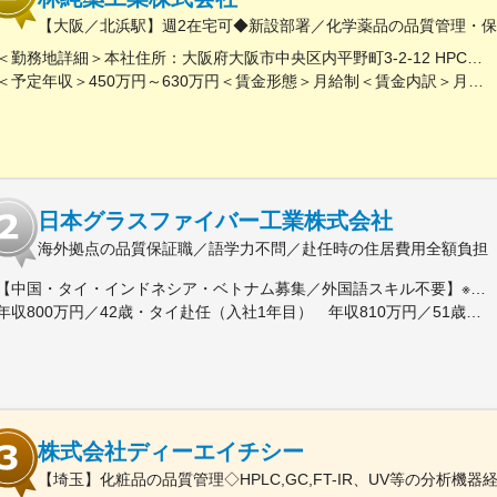
【大阪／北浜駅】週2在宅可◆新設部署／化学薬品の品質管理・保証
＜勤務地詳細＞本社住所：大阪府大阪市中央区内平野町3-2-12 HPCビル勤務地最寄駅：Osaka Metro堺筋線／北浜駅受動喫煙対策：屋内全面禁煙変更の範囲：会社の定める事業所
＜予定年収＞450万円～630万円＜賃金形態＞月給制＜賃金内訳＞月額（基本給）：263,000円～371,000円＜月給＞263,000円～371,000円＜昇給有無＞有＜残業手当＞有＜給与補足＞■年収補足：・賞与実績／年2回、昨年度実績5ヵ月分・最終面接にて等級を決定。管理監督者の場合は残業手当なし。賃金はあくまでも目安の金額であり、選考を通じて上下する可能性があります。月給(月額)は固定手当を含めた表記です。
日本グラスファイバー工業株式会社
海外拠点の品質保証職／語学力不問／赴任時の住居費用全額負担
【中国・タイ・インドネシア・ベトナム募集／外国語スキル不要】※本社にて半年～2年程度研修を受けた後、海外赴任となります＜赴任先＞中国・タイ・インドネシア・ベトナム※赴任先は希望や適性を考慮し決定します＜本社＞愛知県江南市五明町石橋18番地アクセス：名鉄「布袋駅」から徒歩14分■本社研修中の待遇■愛知県外にお住まいの方・単身赴任される方は住宅手当が支給されます・借り上げ社宅利用の場合└初期費用不要└家賃の半額は会社負担└月3万円の補助あり・ご自身で住居を探す場合└月5万円の補助あり※受動喫煙対策：あり※将来的に拠点間異動の可能性あり※U・Iターン歓迎、支援あり（住居支援など）
年収800万円／42歳・タイ赴任（入社1年目） 年収810万円／51歳・中国赴任（入社2年目）
株式会社ディーエイチシー
【埼玉】化粧品の品質管理◇HPLC,GC,FT-IR、UV等の分析