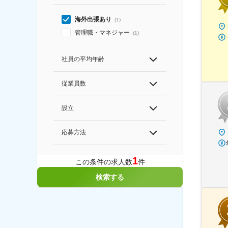
海外出張あり
(
1
)
管理職・マネジャー
(
1
)
社員の平均年齢
従業員数
設立
応募方法
1
この条件の求人数
件
検索する