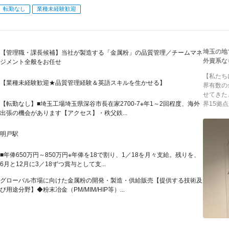
転勤なし
業種未経験歓迎
埼玉の地
【管理職・課長候補】当社が製造する「金属粉」の品質管理／チームマネ
外資系な
ジメント全般をお任せ
【私たち
【業種未経験歓迎★品質管理経験＆英語スキルを生かせる】
界有数の
せてきた
【転勤なし】■埼玉工場埼玉県深谷市長在家2700-7※年1～2回程度、海外
界15拠点
出張の機会があります【アクセス】・秩父鉄...
明戸駅
■年俸650万円～850万円※年俸を18で割り、1／18を月々支給。残りを、
6月と12月に3／18ずつ賞与として支...
グローバル市場に向けた金属粉の開発・製造・供給販売【提供する技術及
び用途分野】◆粉末冶金（PM/MIM/HIP等）...