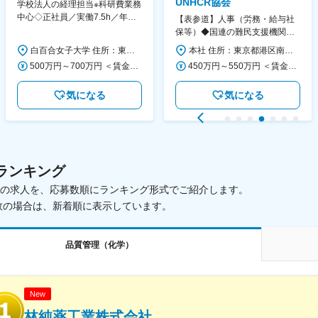
UNHCR協会
学校法人の経理担当※科研費業務
中心◇正社員／実働7.5h／年休
【表参道】人事（労務・給与社
130日／1881年創立の伝統女子
保等）◆国連の難民支援機関の
大学
活動を支える日本公式支援窓口
白百合女子大学 住所：東京都調布市緑ヶ丘1-25 勤務地最寄駅：京王線／仙川駅 受動喫煙対策：屋内全面禁煙 変更の範囲：会社の定める事業所
本社 住所：東京都港区南青山6-10-11 ウェスレーセンター3F 勤務地最寄駅：地下鉄各線／表参道駅 受動喫煙対策：屋内全面禁煙 変更の範囲：会社の定める事業所（リモートワーク含む）
◆正職員登用前提
500万円～700万円 ＜賃金形態＞ 月給制 ＜賃金内訳＞ 月額（基本給）：280,000円～430,000円 ＜月給＞ 280,000円～430,000円 ＜昇給有無＞ 有 ＜残業手当＞ 有 ＜給与補足＞ ※年齢・過去の経験に基づき、本学規定に合わせ決定 【残業手当】有 /残業時間に応じて全額支給（※想定年収に含む） 【各種手当】扶養手当/住宅手当/通勤手当 等 【賞与】年2回（6月、12月） 【昇給】年1回（4月） 賃金はあくまでも目安の金額であり、選考を通じて上下する可能性があります。 月給(月額)は固定手当を含めた表記です。
450万円～550万円 ＜賃金形態＞ 月給制 ＜賃金内訳＞ 月額（基本給）：340,000円～420,000円 ＜月給＞ 340,000円～420,000円 ＜昇給有無＞ 有 ＜残業手当＞ 有 ＜給与補足＞ ※能力・経験によって決定します。 ■賞与あり（業績評価に応じて支給） 賃金はあくまでも目安の金額であり、選考を通じて上下する可能性があります。 月給(月額)は固定手当を含めた表記です。
気になる
気になる
ランキング
載中の求人を、応募数順にランキング形式でご紹介します。
数の場合は、新着順に表示しています。
品質管理（化学）
New
林純薬工業株式会社