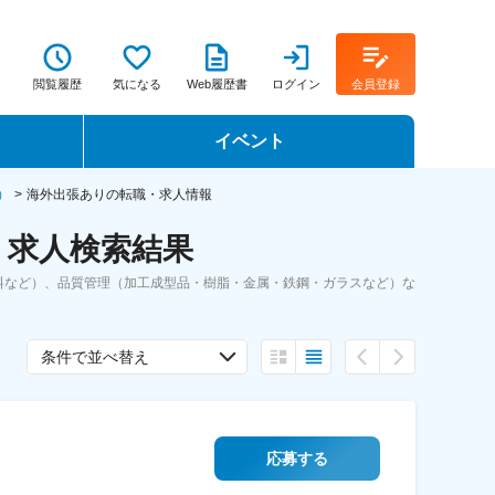
閲覧履歴
気になる
Web履歴書
ログイン
会員登録
イベント
転職イベント・転職セミナー
）
海外出張ありの転職・求人情報
・求人検索結果
転職フェア
料など）、品質管理（加工成型品・樹脂・金属・鉄鋼・ガラスなど）な
転職セミナー動画
条件で並べ替え
応募する