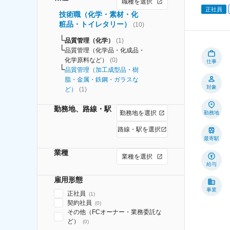
職種を選択
正社員
技術職（化学・素材・化
粧品・トイレタリー）
(
10
)
品質管理（化学）
(
1
)
品質管理（化学品・化成品・
化学原料など）
(
0
)
仕事
品質管理（加工成型品・樹
脂・金属・鉄鋼・ガラスな
対象
ど）
(
1
)
勤務地、路線・駅
勤務地を選択
勤務地
路線・駅を選択
最寄駅
業種
業種を選択
給与
雇用形態
事業
正社員
(
1
)
契約社員
(
0
)
その他（FCオーナー・業務委託な
ど）
(
0
)