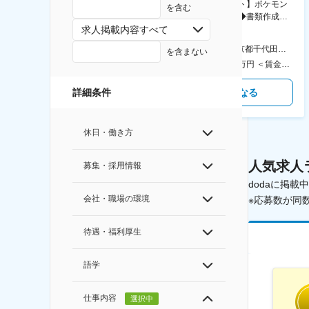
【横浜※一般職/転勤なし】庶
【庶務アシスタント】ポケモン
を含む
務・事務担当～開発部材の発注
シリーズ開発企業◆書類作成・
やDXに向けたシステム利用等～
データ入力など◆年休126日・
求人掲載内容すべて
食事補助あり◎
AGC横浜テクニカルセンター 住所：神奈川県横浜市鶴見区末広町1-1 勤務地最寄駅：JR線／弁天橋駅 受動喫煙対策：敷地内喫煙可能場所あり 変更の範囲：無
本社 住所：東京都千代田区神田錦町2-2-1 KANDASQUARE 受動喫煙対策：屋内全面禁煙 変更の範囲：会社の定める事業所
を含まない
400万円～550万円 ＜賃金形態＞ 月給制 固定給＋業績給 ＜賃金内訳＞ 月額（基本給）：230,000円～280,000円 ＜月給＞ 230,000円～280,000円 ＜昇給有無＞ 有 ＜残業手当＞ 有 ＜給与補足＞ ※上記はあくまで最低保証額です。実際にはこれまでの経験やスキルを考慮の上、決定します。 年収には残業代は含めておりません。 ■昇給：年1回 ■賞与：年2回 賃金はあくまでも目安の金額であり、選考を通じて上下する可能性があります。 月給(月額)は固定手当を含めた表記です。
350万円～500万円 ＜賃金形態＞ 月給制 ＜賃金内訳＞ 月額（基本給）：215,000円～307,000円 固定残業手当/月：76,700円～110,000円（固定残業時間45時間0分/月） 超過した時間外労働の残業手当は追加支給 ＜月給＞ 291,700円～417,000円（一律手当を含む） ＜昇給有無＞ 有 ＜残業手当＞ 有 ＜給与補足＞ ※経験・能力を考慮の上、年齢に関わりなく当社規定により優遇します。 賃金はあくまでも目安の金額であり、選考を通じて上下する可能性があります。 月給(月額)は固定手当を含めた表記です。
気になる
気になる
詳細条件
休日・働き方
人気求人
募集・採用情報
dodaに掲
会社・職場の環境
※応募数が同
待遇・福利厚生
語学
仕事内容
選択中