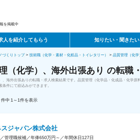
報を掲載中
求人を紹介してもらう
知りたい・聞きたい
ントサービス
転職ノウハウ
モノづくりトップ
技術職（化学・素材・化粧品・トイレタリー）
品質管理（化学
理（化学）、海外出張あり の転職
サービス
データで見る転職
）、海外出張ありの転職・求人検索結果です。品質管理（化学品・化成品・化学原
ーエージェントサービス
コラム・インタビュー
索条件にて絞込みができます。
件中
1～1
件
を表示
転職Q&A
ネスジャパン株式会社
／管理職候補／年俸650万円～／年間休日127日