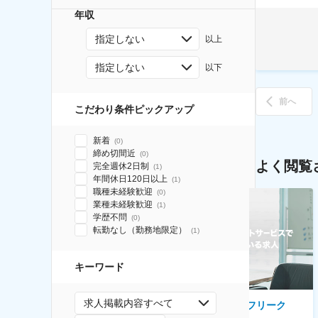
年収
指定しない
以上
指定しない
以下
前へ
こだわり条件ピックアップ
新着
(
0
)
締め切間近
(
0
)
よく閲覧
完全週休2日制
(
1
)
年間休日120日以上
(
1
)
職種未経験歓迎
(
0
)
業種未経験歓迎
(
1
)
学歴不問
(
0
)
転勤なし（勤務地限定）
(
1
)
キーワード
求人掲載内容すべて
AGC株式会社
株式会社ゲームフリーク