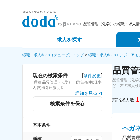
品質管理（化学）の転職・求人情
求人を探す
詳細条件から探す
エージェ
転職・求人doda（デューダ）トップ
転職・求人dodaエンジニア
品質管
新着求人から探す
スカウト
[
]
現在の検索条件
条件変更
品質管理（化学
[職種]品質管理（化学） [詳細条件](仕事
求人特集から探す
パートナ
ど、左の求人検
内容)海外出張あり
詳細を見る
1
該当求人数
検索条件を保存
基本条件
ヘガ
品質管理
職種