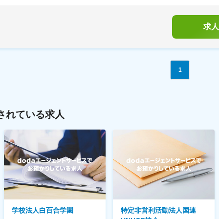
求人
1
されている求人
学校法人白百合学園
特定非営利活動法人国連