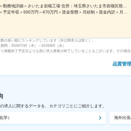
＜勤務地詳細＞さいたま岩槻工場 住所：埼玉県さいたま市岩槻区慈恩寺346 勤務地最寄駅：東武野田線／東岩槻駅受動喫煙対策：屋内全面禁煙変更の範囲：会社の定める事業所
＜予定年収＞500万円～670万円＜賃金形態＞月給制＜賃金内訳＞月額（基本給）：270,000円～370,000円＜月給＞270,000円～370,000円＜昇給有無＞有＜残業手当＞有＜給与補足＞※能力・経験を考慮し、当社規定により優遇します。●昇給年1回（4月）●賞与年2回（6月、12月）賃金はあくまでも目安の金額であり、選考を通じて上下する可能性があります。月給(月額)は固定手当を含めた表記です。
募数の多い順にランキングしています（非公開求人は除く）。
間：2026/7/30（木）～2026/8/5（水）
より掲載終了予定日よりも前に求人募集が終了していることもございます。その場合
品質管
向
載中の求人に関するデータを、カテゴリごとにご紹介します。
化学）
海外出張