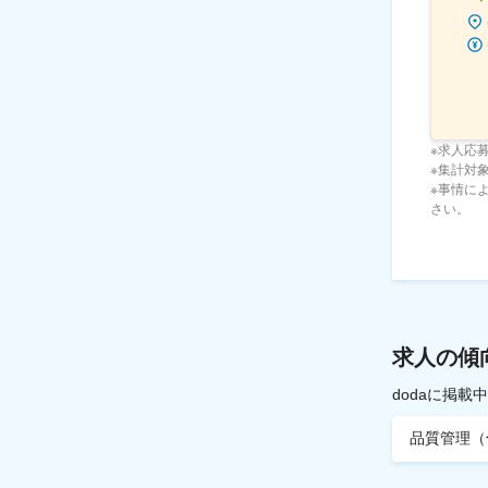
※求人応
※集計対象期
※事情に
さい。
求人の傾
dodaに掲
品質管理（