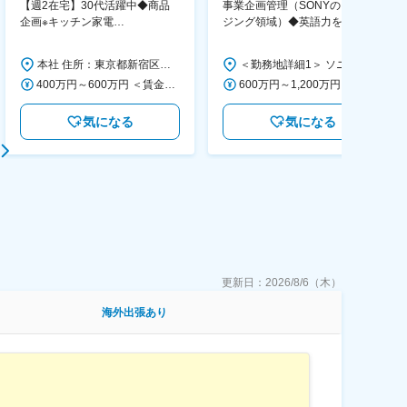
【週2在宅】30代活躍中◆商品
事業企画管理（SONYのイメー
企画※キッチン家電
ジング領域）◆英語力を活か
◆「BRUNO」新商品の企画／企
す/CFO管轄＃SECCFO0027
画～調達／働き方◎
本社 住所：東京都新宿区西新宿6丁目22-1 新宿スクエアタワー B1階 勤務地最寄駅：東京メトロ丸ノ内線／西新宿駅 受動喫煙対策：屋内全面禁煙 変更の範囲：会社の定める事業所（リモートワーク含む）
＜勤務地詳細1＞ ソニー株式会社 住所：神奈川県横浜市西区みなとみらい5-1-1 受動喫煙対策：屋内全面禁煙 ＜勤務地詳細2＞ ソニーシティ大崎 住所：東京都品川区大崎2-10-1 勤務地最寄駅：JR線／大崎駅 受動喫煙対策：屋内全面禁煙 変更の範囲：会社の定める事業所（リモートワーク含む）
400万円～600万円 ＜賃金形態＞ 月給制 経験・能力を考慮の上、優遇いたします。 ＜賃金内訳＞ 月額（基本給）：300,000円～450,000円 ＜月給＞ 300,000円～450,000円 ＜昇給有無＞ 有 ＜残業手当＞ 有 ＜給与補足＞ ・賞与実績：年2回 ・昇給：年1回 ※半年毎に評価を行い、評価が高ければ年齢に関係なく昇給・昇格していきます。創造性の高い人・新しいことにチャレンジした人が高い評価を得られます。 賃金はあくまでも目安の金額であり、選考を通じて上下する可能性があります。 月給(月額)は固定手当を含めた表記です。
600万円～1,200万円 ＜賃金形態＞ 月給制 ＜賃金内訳＞ 月額（基本給）：350,000円～500,000円 ＜月給＞ 350,000円～500,000円 ＜昇給有無＞ 有 ＜残業手当＞ 有 ＜給与補足＞ ※年収は経験や能力を考慮の上、当社規定により決定します。 賃金はあくまでも目安の金額であり、選考を通じて上下する可能性があります。 月給(月額)は固定手当を含めた表記です。
気になる
気になる
更新日：
2026/8/6（木）
海外出張あり