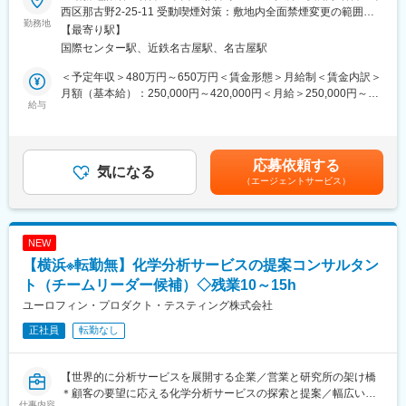
1973年設立、神奈川県川崎市に本社をおき、表面処理剤（防錆塗
の活用
西区那古野2-25-11 受動喫煙対策：敷地内全面禁煙変更の範囲：
装剤）の開発・製造・販売と技術供与を行う当社にて、技術営業
勤務地
※「水処理薬剤を売る」ことがゴールではなく、顧客の操業課題・
会社の定める事業所（リモートワーク含む）
【最寄り駅】
として、業務に従事していただきます。
改善目標に向き合う営業スタイルです
国際センター駅、近鉄名古屋駅、名古屋駅
※入社後1カ月間、本社にて自社製品の研修を受けていただき、そ
※業界未経験の方でも、入社後の体系的な教育およびOJTを通じて
の後、名古屋に拠点を置く、株式会社エヌ・シー・ゼットに出向
業務を習得していただけます！
＜予定年収＞480万円～650万円＜賃金形態＞月給制＜賃金内訳＞
していただきます。
月額（基本給）：250,000円～420,000円＜月給＞250,000円～
給与
■就業環境
420,000円＜昇給有無＞有＜残業手当＞有＜給与補足＞■賞与実績:
■表面処理剤とは
・土日祝休み／残業15時間程度
年2回 ■年収は残業20時間程度を含めています■残業手当（残業時
物の表面に特別な性質を与えるために使う薬品や材料のことで
・借上社宅制度有
間に応じて別途支給）■モデル年収例・30歳（大卒）5,450,000＜
す。
時間外他諸手当含＞・40歳（大卒）7,000,000＜時間外他諸手当
応募依頼する
例えば、鉄はそのままではサビやすいですが、表面処理剤を使っ
気になる
■企業魅力
含＞賃金はあくまでも目安の金額であり、選考を通じて上下する
（エージェントサービス）
てコーティングするとサビにくくなります。このように、表面処
ナルコウォータージャパン株式会社（NWJ）は、水処理・プロセ
可能性があります。月給(月額)は固定手当を含めた表記です。
理剤は「ものの表面を守ったり、機能を追加するための魔法の
ス化学分野で世界をリードするエコラボグループの一員として、
薬」のような役割を果たします。
新たな体制でスタートします。
身近な例としては、スマホ画面の保護フィルムのコーティング、
ナルコは長年にわたり、石油精製・石油化学業界において高い技
NEW
自転車の防錆塗料、フライパンの焦げ付き防止加工などがありま
術力と強固な顧客基盤を築いてきたブランドです。
【横浜※転勤無】化学分析サービスの提案コンサルタン
す。
NWJは、その事業・技術・顧客との信頼関係を確実に引き継ぎな
ト（チームリーダー候補）◇残業10～15h
がら、組織としては「新生NWJ」としての第一フェーズにありま
■具体的な業務内容
す。
ユーロフィン・プロダクト・テスティング株式会社
・既存顧客への技術サポートおよび営業活動
安定した事業基盤を持ちながら、仕事の進め方やチームづくり
正社員
転勤なし
・処理工程の安定化、不具合発生時の原因調査・対策
は、これから形にしていく。そんな希少なタイミングでの募集で
・処理設備の販売、メンテナンス部品の見積作成・発注・工事立
す！
ち合い
【世界的に分析サービスを展開する企業／営業と研究所の架け橋
変更の範囲：会社の定める業務
＊顧客の要望に応える化学分析サービスの探索と提案／幅広い分
■組織体制
仕事内容