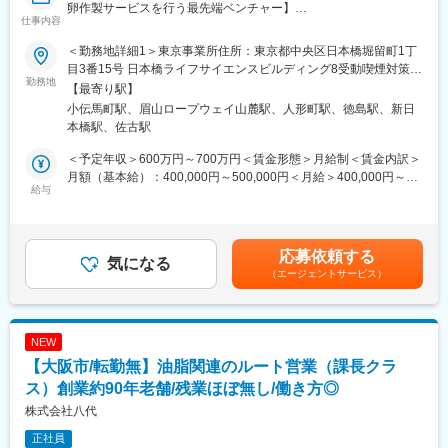
卵作製サービスを行う最先端ベンチャー】
仕事内容
■業務詳細：
■当社について：
・自社のバイオテクノロジー製品・サービス(受託研究サービス・
「多様な遺伝資源を開発し、世界の食糧問題を解決する」をミッ
＜勤務地詳細1＞東京事業所住所：東京都中央区日本橋堀留町1丁
自社開発等)に関する技術営業活動
ションに、中性子線を用いた量子バイオテクノロジーを世界で初
目3番15号 日本橋ライフサイエンスビルディング8受動喫煙対策：
・顧客・パートナー企業との商談、価格交渉、契約条件の調整
勤務地
めて社会実装した、ディープテック・カンパニーです。
屋内全面禁煙＜勤務地詳細2＞徳島事業所住所：徳島県徳島市西新
【最寄り駅】
・顧客の研究背景や技術的課題をヒアリングし、自社ソリューシ
2024年にシリーズAラウンドで総額3億円の資金調達を実施し、世
町 5丁目39受動喫煙対策：屋内全面禁煙変更の範囲：会社の定め
小伝馬町駅、眉山ロープウェイ山麓駅、人形町駅、徳島駅、新日
ョンを提案
界で初めて商用化を実現した中性子線育種技術のさらなる市場開
る事業所（リモートワーク含む）
本橋駅、佐古駅
・研究開発部門と連携し、技術的な質問・仕様確認への対応
拓を目指して、国内の実証・サービス体制の拡大と、海外での加
・展示会・学会等での自社技術のプレゼンテーション、海外出張
速器利用及びサービス拠点の構築を行っていく予定です。
＜予定年収＞600万円～700万円＜賃金形態＞月給制＜賃金内訳＞
対応
月額（基本給）：400,000円～500,000円＜月給＞400,000円～
・既存顧客・パートナーとの関係構築、契約更新・追加提案
給与
■今だからこそ面白い：
500,000円＜昇給有無＞有＜残業手当＞有＜給与補足＞※上記給与
・新規の事業提携・ライセンス案件の発掘及び推進(事業開発)
アジア最大級のイノベーション会議「SusHi Tech Tokyo 2026」
詳細は、経験・能力を考慮の上、決定致します。■昇給：年2回■
で、見事ピッチコンテスト優勝！これ以外にも数々の大会で高い
賞与：年2回※個人、会社業績による■成績に応じたインセンティ
■入社後の流れ：
評価を得ています。
ブ制度あり賃金はあくまでも目安の金額であり、選考を通じて上
応募依頼する
・入社後3ヶ月で既存の海外顧客・パートナーとの関係を引き継
気になる
注目度の高い当社の技術は展示会での反響・引き合いが急増して
下する可能性があります。月給(月額)は固定手当を含めた表記で
（エージェントサービス）
ぎ、主要商談に単独で対応できる状態にする
おり、それをビジネスに繋げて頂きたいと考えています。
す。
・入社後6ヶ月で新規パートナーとの受注・提携案件を最低1件成
約させる
■この仕事で得られるもの：
・最先端技術を市場に広げる経験
NEW
■ポジションの魅力：
・企業コラボを生み出す事業開発スキル
【大阪市/転勤無】油脂関連のルート営業（課長クラ
・バイオテクノロジー分野の専門知識を活かし、技術と事業の両
・急成長スタートアップでの実行力・スピード感
面から会社の成長を牽引できるポジション
ス）創業約90年老舗/残業ほぼ無し/働き方◎
・海外パートナーとの商談・提携交渉など、グローバルに裁量を
株式会社八代
持って活躍できる環境
正社員
・組織がフラットで意思決定が速く、事業開発領域にも裁量を持