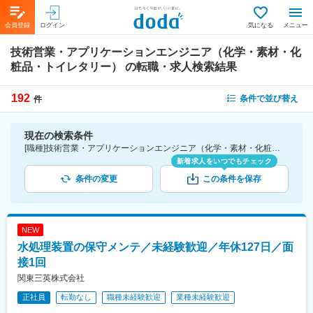
会員登録
ログイン
気になる
メニュー
技術営業・アプリケーションエンジニア（化学・素材・化
粧品・トイレタリー）
の転職・求人検索結果
192
条件で並び替え
件
現在の検索条件
[職種]技術営業・アプリケーションエンジニア（化学・素材・化粧品・トイレタリー）-技術営業・アプリケーションエンジニア（化学・素材・化粧品・トイレタリー）
新着求人をいつでもチェック
条件の変更
この条件を保存
NEW
水処理装置の保守メンテ／未経験歓迎／年休127日／面
接1回
関東三英株式会社
正社員
転勤なし
職種未経験歓迎
業種未経験歓迎