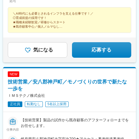
給与
＼AI時代にも必要とされるインフラを支える仕事です！／
◎育成前提の採用です！
★職種未経験歓迎／研修からスタート
★既存顧客中心／個人ノルマなし
★賞与年2回／年休127日／土日祝休
★残業月20h以下
★家族手当・資格取得支援など福利厚生も充実！
気になる
応募する
NEW
技術営業／安八郡神戸町／モノづくりの世界で新たな
一歩を
ＩＭＳテクノ株式会社
正社員
転勤なし
5名以上採用
【技術営業】製品の試作から既存顧客のアフターフォローまでを
お任せします。
仕事内容
岐阜県安八郡神戸町大字安次700★アクセス：養老鉄道養老線