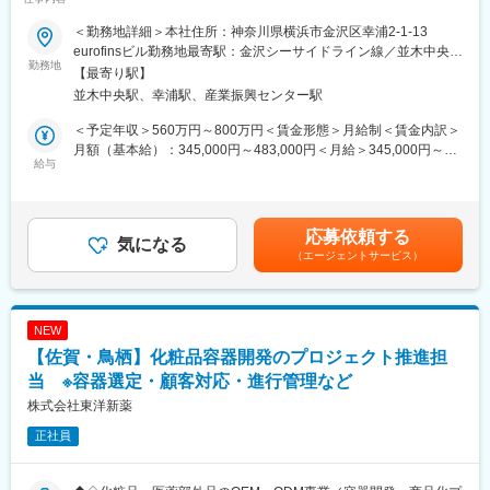
析技術を積極的に学べる環境】
出向先の会社の技術営業部は、50代と40代の社員が1名ずつ在籍
しており、計2名の少数精鋭チームです。
＜勤務地詳細＞本社住所：神奈川県横浜市金沢区幸浦2-1-13
■業務概要
アットホームな雰囲気の中で、各メンバーが協力し合いながら業
eurofinsビル勤務地最寄駅：金沢シーサイドライン線／並木中央
当社の分析サービスコンサルタント（ASM）は、営業・ラボ部門
勤務地
務を進めています。
駅・幸浦駅受動喫煙対策：屋内全面禁煙変更の範囲：会社の定め
【最寄り駅】
と密接に協働し、営業と研究所の間の架け橋として機能します。
る事業所
並木中央駅、幸浦駅、産業振興センター駅
主な責任は、お客様の望む適切な分析のご提案をし、受託後は、
■就業環境
品質・納期ともに担保した形で顧客へ報告書の発行をお任せ致し
基本的には出向先の会社のオフィス(名古屋駅)に出社となります。
＜予定年収＞560万円～800万円＜賃金形態＞月給制＜賃金内訳＞
ます。
時間によっては、顧客先への訪問は直行直帰も可能です。
月額（基本給）：345,000円～483,000円＜月給＞345,000円～
ASMチームのリーダー候補として、サービス品質の向上や業績管
給与
※出張は月に２～３回程度発生いたします。
483,000円＜昇給有無＞有＜残業手当＞有＜給与補足＞・ご経験
理を担い、会社全体の成果に貢献していただきます。
設備の工事などで2～3泊の宿泊を伴う出張も年に数回あります。
に応じてASMグループのマネージャーとしての採用となる可能性
がございます。その場合は管理監督者となるため、残業手当の対
■業務詳細
■出向先企業情報
象外となります。賃金はあくまでも目安の金額であり、選考を通
応募依頼する
・営業担当者と連携しながら、必要に応じてオンライン会議で技
気になる
企業：株式会社エヌ・シー・ゼット
じて上下する可能性があります。月給(月額)は固定手当を含めた表
（エージェントサービス）
術的な説明部分の対応
勤務地：名古屋市西区那古野2-25-11
記です。
・分析報告書の発行、営業の見積書作成の技術的側面からの支援
事業内容：
・世界各国のユーロフィングループのASMと連携
同社は、鉄粉のトップメーカーDOWAIPクリエイションが開発し
・欧米のユーロフィンラボとの業務調整（納期管理を含む）
た、無限の可能性を持つ乾式合めっき「Zアイアン」や、水系クロ
NEW
・規制知識のアップデート
ムフリー金属表面処理材製造メーカーNOFメタルコーティングス
【佐賀・鳥栖】化粧品容器開発のプロジェクト推進担
・試験範囲の説明や分析の品質レベルの維持
が開発した高耐食性薄膜ハイブリットコート「ユニメット(R)」な
・日本市場向けの分析技術サポートに関する資料の作成
当 ※容器選定・顧客対応・進行管理など
どの販売会社です。
株式会社東洋新薬
■扱うサービス
変更の範囲：会社の定める業務
正社員
化学分析を中心とした各種試験サービスおよび技術支援を提供し
ていただきます。