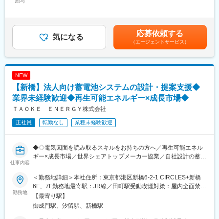
給与
開発部」等、当社の研究開発機関は、独自のユニークな発想を大
500,000円＜昇給有無＞有＜残業手当＞有＜給与補足＞※経験やス
・海外顧客を担当する際のメールのやり取り
切にしています。一方で、大学や各研究機関との研究開発も積極
キルを考慮して決定します。■賞与実績：年2回（業績による）■
・資料作成
的に行い、常に新しい領域への好奇心をもって挑戦し続けていま
昇給：年1回賃金はあくまでも目安の金額であり、選考を通じて上
す。
下する可能性があります。月給(月額)は固定手当を含めた表記で
応募依頼する
■商品詳細はこちら：
気になる
す。
（エージェントサービス）
https://www.isuzuglass.com/jp/index.html
■当社について：
◇当社は1904年創業の老舗光学ガラス専門メーカーです。120年
NEW
の歴史に裏打ちされた技術力・光学分野に特化した製品開発力を
【新橋】法人向け蓄電池システムの設計・提案支援◆
武器に光学製品を多数取り扱っております。
◇2024年には大阪ものづくり優良企業賞を受賞しました。また
業界未経験歓迎◆再生可能エネルギー×成長市場◆
ISO9001・ISO14001取得済みです、
ＴＡＯＫＥ ＥＮＥＲＧＹ株式会社
◇創業時から積み重ねてきた技術が、いつまでも『お客様のため
正社員
転勤なし
業種未経験歓迎
の技術』であり続けられるよう、常に挑戦者として革新に努め、
新たな技術を実現させることで皆様のお役に立てることを喜びと
する集団として、これからも歩み続けて参ります。
◆◇電気図面を読み取るスキルをお持ちの方へ／再生可能エネル
ギー×成長市場／世界シェアトップメーカー協業／自社設計の蓄電
変更の範囲：会社の定める業務
仕事内容
池システム◇◆
＜勤務地詳細＞本社住所：東京都港区新橋6-2-1 CIRCLES+新橋
■業務内容：
6F、7F勤務地最寄駅：JR線／田町駅受動喫煙対策：屋内全面禁煙
産業用蓄電池システムの開発・提供を行う当社にて、技術営業と
勤務地
変更の範囲：会社の定める事業所
【最寄り駅】
してご活躍いただきます。営業担当と連携しながら顧客先に同行
御成門駅、汐留駅、新橋駅
し、電力ニーズの把握から仕様提案までを担い、プロジェクトを
技術面から支援するポジションです。