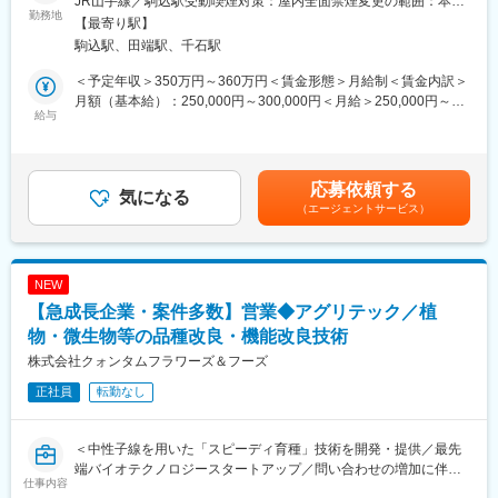
JR山手線／駒込駅受動喫煙対策：屋内全面禁煙変更の範囲：本文
て、刺繍を中心とした加工技術の企画提案と生産管理業務をお任
勤務地
参照
【最寄り駅】
せします～
駒込駅、田端駅、千石駅
イッセイミヤケ、コムデギャルソン、オンワード樫山など業界大
手企業をはじめ各社と取引基盤を築いています。
＜予定年収＞350万円～360万円＜賃金形態＞月給制＜賃金内訳＞
月額（基本給）：250,000円～300,000円＜月給＞250,000円～
■仕事内容
給与
300,000円＜昇給有無＞有＜残業手当＞有＜給与補足＞本人の努
生地の特性や技術との適合性などを考えながら、お客様と多くの
力次第では3～5年以内に500万円台を十分目指せます。賃金はあ
コミュニケーションを重ね、服飾の完成・生産を進めていきま
くまでも目安の金額であり、選考を通じて上下する可能性があり
す。
ます。月給(月額)は固定手当を含めた表記です。
応募依頼する
取引顧客のニーズを基に、下記を担当します。
気になる
（エージェントサービス）
・自社の刺繍技術を用いた提案
・職人をはじめとする関係各所との調整業務
・製品作成における制作補助
NEW
■入社後
【急成長企業・案件多数】営業◆アグリテック／植
様々な知識やノウハウが必要となる業務ですので、サポート業務
やルート営業を中心に、引継ぎを通してステップアップを図って
物・微生物等の品種改良・機能改良技術
頂ければと思います。
株式会社クォンタムフラワーズ＆フーズ
一人立ちは3年ほどを想定していますので、少しずつ知識・ノウハ
正社員
転勤なし
ウを学びながら、次第に業務を拡げていきます。
※本人の裁量に任せていますので、無理なノルマなどは設けませ
ん。
＜中性子線を用いた「スピーディ育種」技術を開発・提供／最先
端バイオテクノロジースタートアップ／問い合わせの増加に伴い
■担当顧客について：
仕事内容
営業担当者を募集！＞
クライアントは現在の取引先が中心となり、アパレルブランドに