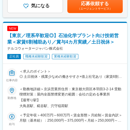
けでA1の最高評価を獲得されています。
デル年収：・年収460万円／25歳 経験2年・年収560万円／35歳
応募依頼する
※業務割合：技術サポートや提案は約8割、価格交渉などは約2割
気になる
・現在の全社的な取り組みの一つが「グループグローバル」。売
経験13年・年収790万円／45歳 経験23年賃金はあくまでも目安の
（エージェントサービス）
です。
上の60％以上を海外が締め、約40ヵ国で事業を展開しています。
金額であり、選考を通じて上下する可能性があります。月給(月額)
※支給される作業着を着てお客様先を訪問します。
世界を視野に入れた採用や組織／制度づくりに取り組んでいま
は固定手当を含めた表記です。
す。
■主なお客様：
NEW
・生コンクリートの製造業者（対工場）
変更の範囲：会社の定める業務
【東京／理系卒歓迎◎】石油化学プラント向け技術営
・コンクリートの二次製品メーカーなど
業＜家賃6割補助あり／賞与4カ月実績／土日祝休＞
■入社後の流れ：
ナルコウォータージャパン株式会社
▽基礎研修（1～2日）
正社員
職種未経験歓迎
業種未経験歓迎
ビジネスマナーや業界の基礎知識を学んでいただきます。
▽製品知識研修（2日～2週間）
コンクリートや混和剤など扱う製品に関する知識を神奈川のメー
＜求人のポイント＞
カー工場にて学んでいただきます。
◎ 土日祝休・残業少なめの働きやすさ×借上社宅あり（家賃6割会
▽OJT研修（半年～1年）
仕事内容
社補助）
先輩が担当するお客様への同行訪問を行い、ノウハウを蓄積いた
◎ 教育・OJTで専門知識を身につけられる
だきます。
＜勤務地詳細＞京浜営業所住所：東京都大田区本羽田3-2-14 受動
◎ 安定したエコラボグループ基盤×立ち上げ期
▽独り立ち
喫煙対策：屋内全面禁煙変更の範囲：会社の定める事業所
勤務地
徐々にお客様を引継ぎ、最終的には10～20社程をご担当いただき
【最寄り駅】
■業務内容
ます。
大鳥居駅、糀谷駅、穴守稲荷駅
石油精製・石油化学プラントを中心とした顧客に対し、水処理お
※直行直帰での訪問が多く、日によっては15時頃に退勤すること
よび各種プロセスに関わる薬剤・ソリューションの技術営業（ソ
もございます。
＜予定年収＞400万円～600万円＜賃金形態＞月給制＜賃金内訳＞
リューション営業）を担当いただきます。
月額（基本給）：250,000円～375,000円＜月給＞250,000円～
給与
■評価、キャリア：
375,000円＜昇給有無＞有＜残業手当＞有＜給与補足＞賞与含
本ポジションのミッションは、単に製品を販売することではな
ノルマなどは無く、自身で半年に1回設定する目標に対しての評価