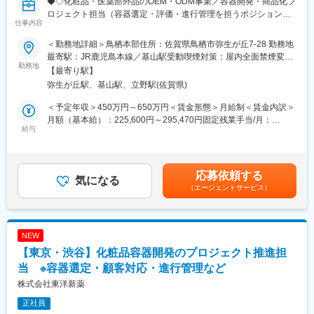
◆◇化粧品・医薬部外品のOEM・ODM事業／容器開発・商品化プ
■組織構成
ロジェクト担当（容器選定・評価・進行管理を担うポジション）
将来的にASMグループを率い、営業部門・ラボ・海外拠点と密に
仕事内容
／年間休日125日◇◆
連携する立場です。
■業務概要
＜勤務地詳細＞鳥栖本部住所：佐賀県鳥栖市弥生が丘7-28 勤務地
化粧品・医薬部外品のOEM/ODM事業を展開する当社にて、容
■業務の魅力
最寄駅：JR鹿児島本線／基山駅受動喫煙対策：屋内全面禁煙変更
器・包装資材に関する開発プロジェクトの推進をご担当いただき
勤務地
グローバルな環境で専門性を活かしつつ、顧客満足度向上に直接
の範囲：会社の定める事業所（リモートワーク含む）
【最寄り駅】
ます。
寄与できるポジションです。
弥生が丘駅、基山駅、立野駅(佐賀県)
お客様のご要望をもとに、営業担当や容器・包装資材メーカーと
連携しながら、最適な容器・包装資材の探索・選定から評価試
■教育体制
＜予定年収＞450万円～650万円＜賃金形態＞月給制＜賃金内訳＞
験、量産化まで一連のプロジェクトを推進いただくポジションで
科学知識・技術動向・規制情報に関する社内外研修やOJTを通じ
月額（基本給）：225,600円～295,470円固定残業手当/月：
す。
給与
て継続的に学べる環境です。
52,875円～69,251円（固定残業時間30時間0分/月）超過した時間
CADを用いた構造設計が主業務ではなく、社内外の関係者との調
外労働の残業手当は追加支給＜月給＞278,475円～364,721円（一
整やスケジュール管理、容器・包装資材の評価・選定を通じて、
■就業環境
律手当を含む）＜昇給有無＞有＜残業手当＞有＜給与補足＞※30h
商品化を実現していく役割を担います。
横浜にて勤務いただきます。
を超えた分は別途時間外手当を支給※対象者には住宅手当（最大月
応募依頼する
容器や包装資材に関する専門知識は入社後に習得いただけるた
気になる
部門間でのコミュニケーションが活発で、柔軟な働き方も可能で
4万円）、家族手当（扶養家族に応じ支給）を別途支給■賞与：年
（エージェントサービス）
め、業界経験がない方も歓迎しています。
す。
2回（6月、12月）■昇給：年1回（10月）賃金はあくまでも目安の
金額であり、選考を通じて上下する可能性があります。月給(月額)
■具体的な業務内容
■想定されるキャリアパス
は固定手当を含めた表記です。
化粧品容器・包装資材に関する開発プロジェクトの進行管理を担
リーダー経験を活かし、グローバル拠点や専門領域でのさらなる
NEW
当いただきます。
キャリアアップが目指せます。
【東京・渋谷】化粧品容器開発のプロジェクト推進担
・容器・包装資材の探索、選定
・開発案件の進行管理
当 ※容器選定・顧客対応・進行管理など
■企業の特徴/魅力
・スケジュール作成および進捗管理
世界規模の分析サービスネットワークを持ち、高い技術力と信頼
株式会社東洋新薬
・営業担当、お客様との打ち合わせ
性で業界をリードしています。
正社員
・容器・包装資材メーカーとの仕様調整、納期調整