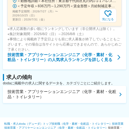
＜勤務地詳細＞本社住所：東京都千代田区丸の内1-1-1 パレスビル勤務地最寄駅：JR線／東京駅受動喫煙対策：屋内全面禁煙変更の範囲：会社の定める事業所
＜予定年収＞836万円～1,290万円＜賃金形態＞月給制補足事項なし＜賃金内訳＞月額（基本給）：436,000円～744,000円＜月給＞436,000円～744,000円＜昇給有無＞有＜残業手当＞有＜給与補足＞※経験・能力を考慮の上、規定により決定※上記年収は時間外20hの理論年収になります。※等級、グレードによっては時間外管理監督外となるため 残業代の支給はございません。■昇給：年1回■賞与：年1回（6月）賃金はあくまでも目安の金額であり、選考を通じて上下する可能性があります。月給(月額)は固定手当を含めた表記です。
掲載予定期間：
2026/7/27（月）
〜
2026/10/25（日）
気になる
更新日：
2026/7/31（金）
※求人応募数の多い順にランキングしています（非公開求人は除く）。
※集計対象期間：2026/8/2（日）～2026/8/8（土）
※事情により掲載終了予定日よりも前に求人募集が終了していることもご
ざいます。その場合は当サイトから応募はできませんので、あらかじめご
了承ください。
技術営業・アプリケーションエンジニア（化学・素材・化
粧品・トイレタリー）
の人気求人ランキングを詳しく見る
求人の傾向
dodaに掲載中の求人に関するデータを、カテゴリごとにご紹介します。
技術営業・アプリケーションエンジニア（化学・素材・化粧
品・トイレタリー）
転職・求人doda（デューダ）トップ
技術職（化学・素材・化粧品・トイレタリー）
技術営業
技術営業・アプリケーションエンジニア（化学・素材・化粧品・トイレタリー）
技術営業・