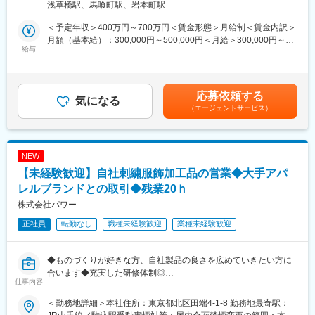
社の定める事業所（リモートワーク含む）
浅草橋駅、馬喰町駅、岩本町駅
迎です。
のインテグレーター」ならではの一元管理によってお客さまの安
心・安全な導入を全力サポートします。
＜予定年収＞400万円～700万円＜賃金形態＞月給制＜賃金内訳＞
■商品詳細はこちら：
月額（基本給）：300,000円～500,000円＜月給＞300,000円～
https://www.isuzuglass.com/jp/index.html
給与
変更の範囲：会社の定める業務
500,000円＜昇給有無＞有＜残業手当＞有＜給与補足＞※経験やス
キルを考慮して決定します。■賞与実績：年2回（業績による）■
■当社について：
昇給：年1回賃金はあくまでも目安の金額であり、選考を通じて上
◇当社は1904年創業の老舗光学ガラス専門メーカーです。120年
下する可能性があります。月給(月額)は固定手当を含めた表記で
応募依頼する
の歴史に裏打ちされた技術力・光学分野に特化した製品開発力を
気になる
す。
（エージェントサービス）
武器に光学製品を多数取り扱っております。
◇2024年には大阪ものづくり優良企業賞を受賞しました。また
ISO9001・ISO14001取得済みです、
◇創業時から積み重ねてきた技術が、いつまでも『お客様のため
NEW
の技術』であり続けられるよう、常に挑戦者として革新に努め、
【未経験歓迎】自社刺繍服飾加工品の営業◆大手アパ
新たな技術を実現させることで皆様のお役に立てることを喜びと
する集団として、これからも歩み続けて参ります。
レルブランドとの取引◆残業20ｈ
株式会社パワー
変更の範囲：会社の定める業務
正社員
転勤なし
職種未経験歓迎
業種未経験歓迎
◆ものづくりが好きな方、自社製品の良さを広めていきたい方に
合います◆充実した研修体制◎
仕事内容
～当社は、刺繍を中心とした服飾への加工事業を行っているメー
＜勤務地詳細＞本社住所：東京都北区田端4-1-8 勤務地最寄駅：
カー企業です。アパレルブランドの商品開発のパートナーとし