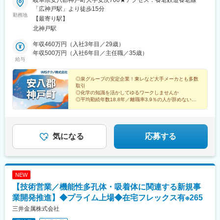
「広神戸駅」より徒歩15分
勤務地
【最寄り駅】
北神戸駅
年収460万円（入社3年目／29歳）
年収500万円（入社6年目／主任職／35歳）
給与
◎泉グループの安定企業！東レなど大手メーカとも多数
取引
◎化学の知識を活かしてゆるワークしませんか
◎平均勤続年数18.8年／離職率3.9％の人が辞めない会
社
自然豊かで暮らしやすい安八郡神戸町。転勤なく、地域
に根差しながら長くキャリアを築けます。
気になる
応募する
NEW
【技術営業／機能性多孔体・吸着体に関連する新規事
業開発推進】◆プライム上場◆在宅フレックス有※265
三井金属株式会社