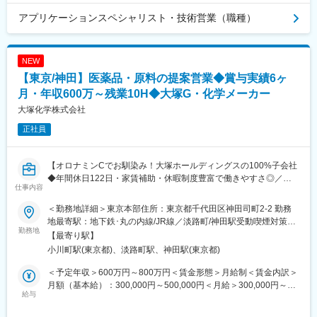
・月２～３回程度の国内出張、年数回程度の海外出張が想定され
ます。
アプリケーションスペシャリスト・技術営業（職種）
■多孔質材料について
https://www.mitsui-kinzoku.co.jp/mlab/
NEW
【東京/神田】医薬品・原料の提案営業◆賞与実績6ヶ
■業務の面白み/魅力
配属先の事業創造本部FPM事業推進ユニットは機能性多孔質体で
月・年収600万～残業10H◆大塚G・化学メーカー
当社の次の事業を創出することがミッションです。開発チームと
大塚化学株式会社
の技術的な対話から社外ビジネスパーソンとのビジネス交渉まで
正社員
幅広く関与し新規事業を作る過程を経験することができ、素材を
起点としたイノベーションをビジネスを通して社会に繋ぐ経験が
できます。
【オロナミンCでお馴染み！大塚ホールディングスの100%子会社
◆年間休日122日・家賃補助・休暇制度豊富で働きやすさ◎／賞
■キャリアステップイメージ
仕事内容
与実績6.0ヶ月分／景気に左右されない安定した経営基盤】
技術営業だけではなく、将来的にはチームマネジメント等、事業
化の中心的役割を担っていただく可能性があります。
＜勤務地詳細＞東京本部住所：東京都千代田区神田司町2-2 勤務
■職務内容：
地最寄駅：地下鉄･丸の内線/JR線／淡路町/神田駅受動喫煙対策：
医薬品、医薬品原料の営業 販売計画立案、売り上げ/利益管理をご
勤務地
■配属先ミッション
屋内全面禁煙
【最寄り駅】
担当いただきます。
5年後、10年後を見据えた新規事業創出活動を行っており、創造
小川町駅(東京都)、淡路町駅、神田駅(東京都)
※ライフサイエンス領域における新規事業をスタートするための増
的な研究開発により、将来の中核となる新規商品・事業を生み出
員募集になります。
すことをミッションとしています。
＜予定年収＞600万円～800万円＜賃金形態＞月給制＜賃金内訳＞
月額（基本給）：300,000円～500,000円＜月給＞300,000円～
■具体的な業務内容：
給与
■三井金属について
500,000円＜昇給有無＞有＜残業手当＞有賃金はあくまでも目安
・化学品原料を顧客である企業やメーカー等の技術担当者への提
・半導体材料・電池材料・リサイクルなど成長市場に強く、2026
の金額であり、選考を通じて上下する可能性があります。月給(月