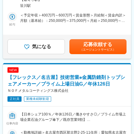
■業務内容
※業界未経験の方でも、入社後の体系的な教育およびOJTを通じて
笹川駅
石油精製・石油化学プラントを中心とした顧客に対し、水処理お
業務を習得していただけます！
よび各種プロセスに関わる薬剤・ソリューションの技術営業（ソ
＜予定年収＞400万円～600万円＜賃金形態＞月給制＜賃金内訳＞
リューション営業）を担当いただきます。
■就業環境
月額（基本給）：250,000円～375,000円＜月給＞250,000円～
給与
・土日祝休み
375,000円＜昇給有無＞有＜残業手当＞有＜給与補足＞賞与含
本ポジションのミッションは、単に製品を販売することではな
・残業15時間程度
む：賞与 年2回（業績連動）（賞与：昨年実績 年間4ヶ月分）※
く、顧客プラントにおける エネルギー削減、水使用量削減、安定
・借上社宅制度有
経験・スキル・前職給与を考慮のうえ決定賃金はあくまでも目安
操業、生産性・品質改善といった本質的な課題の解決に貢献する
の金額であり、選考を通じて上下する可能性があります。月給(月
応募依頼する
ことです。
気になる
■企業魅力
額)は固定手当を含めた表記です。
（エージェントサービス）
ナルコブランドとして長年築いてきた技術力・顧客基盤を引き継
ナルコウォータージャパン株式会社（NWJ）は、水処理・プロセ
ぎつつ、新生ナルコウォータージャパン（NWJ）としての立ち上
ス化学分野で世界をリードするエコラボグループの一員として、
げ初期フェーズを、現場に近い立場で支えていくポジションとな
新たな体制でスタートします。
ります。
ナルコは長年にわたり、石油精製・石油化学業界において高い技
NEW
※作業着を着て訪問するスタイルの営業活動です。
術力と強固な顧客基盤を築いてきたブランドです。
【フレックス／名古屋】技術営業※金属防錆剤トップシ
NWJは、その事業・技術・顧客との信頼関係を確実に引き継ぎな
■業務詳細：
ェアメーカー／プライム上場日油G／年休126日
がら、組織としては「新生NWJ」としての第一フェーズにありま
＜主な職務内容＞
す。
ＮＯＦメタルコーティングス株式会社
・鹿島エリアにおける石油精製・石油化学メーカーへの技術営業
安定した事業基盤を持ちながら、仕事の進め方やチームづくり
正社員
業種未経験歓迎
活動
は、これから形にしていく。そんな希少なタイミングでの募集で
・プラント（ボイラー、冷却水、各種プロセス系）の運転状況・
す！
課題ヒアリング
【日本シェア100％／年休126日／働きやすさ◎／プライム市場上
・水処理薬剤、プロセス添加剤、関連ソリューションの提案
場企業石油グループ傘下／既存営業9割】
・分析データ・運転条件をもとにした技術的な説明、改善提案
変更の範囲：会社の定める業務
仕事内容
・顧客との技術ディスカッション、条件調整・交渉
■業務内容について
・海外（エコラボ／ナルコ）技術資料・事例の理解および提案へ
＜勤務地詳細＞名古屋市西区那古野2-25-11住所：愛知県名古屋市