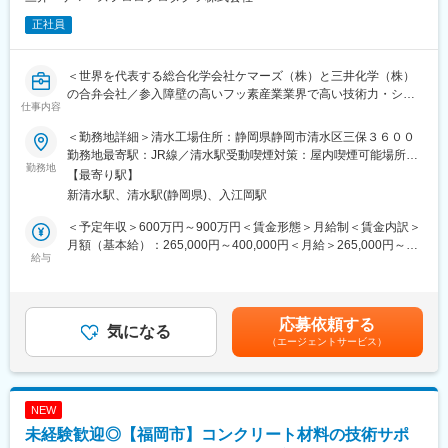
ア）です。
正社員
・担当エリア：関西圏中心＋一部関東
■組織構成：
＜世界を代表する総合化学会社ケマーズ（株）と三井化学（株）
営業はベテラン社員2名が在籍。ご入社後はこのメンバーからOJT
の合弁会社／参入障壁の高いフッ素産業業界で高い技術力・シェ
を受けることが可能です。
仕事内容
アを誇る優良メーカー＞
少数のため、派閥はなくフラットな社風です。年次関係なく、コ
ミュニケーションがとりやすいです。
＜勤務地詳細＞清水工場住所：静岡県静岡市清水区三保３６００
■業務内容：
勤務地最寄駅：JR線／清水駅受動喫煙対策：屋内喫煙可能場所あ
◇フッ素樹脂技術の成形技術担当として、顧客の成形プロセスを
勤務地
■当社の魅力：
り変更の範囲：会社の定める事業所
【最寄り駅】
社内で再現し、ソリューション提案型の技術支援を行っていただ
長年蓄積してきたノウハウと高品質、開発力と提案力、さらに国
新清水駅、清水駅(静岡県)、入江岡駅
きます。
内でも珍しい大型設備での生産力を武器とし、大手食品会社や化
◇顧客の成形課題に対して、単なる原料提案にとどまらず、（押
学品、化粧品などのメーカーを中心としたお取引先に対し食用油
＜予定年収＞600万円～900万円＜賃金形態＞月給制＜賃金内訳＞
出・射出等）の成形条件検討や評価を通じて、（チューブ・射出
脂や食品添加物、工業油脂などを製造しています。
月額（基本給）：265,000円～400,000円＜月給＞265,000円～
成形体等）の品質・性能課題を技術的に解決することが主な役割
給与
開発から試作、製造までワンストップで提供できる総合力を強み
400,000円＜昇給有無＞有＜残業手当＞有＜給与補足＞■賃金形態
です。
に創業以来90年近くにわたり築き上げた生産能力により取引先の
備考：経験に基づき設定■昇給：年1回■賞与実績：年2回（業績に
◇また、顧客や設備メーカーとも連携しながら、成形条件の最適
あらゆるニーズに、高いレベルでお応えしています。
より決定）※賞与実績：過去5年間組合平均約7.112ヶ月賃金はあ
化、新規設備の導入検討、評価環境の整備にも携わっていただき
スーパーに並ぶお菓子やアイスクリーム、サプリメントや化粧品
くまでも目安の金額であり、選考を通じて上下する可能性があり
応募依頼する
ます。
気になる
など。さらには自動車に使用されるゴムにも当社の製品が添加さ
ます。月給(月額)は固定手当を含めた表記です。
（エージェントサービス）
れています。もしお手元にお菓子や化粧品のパッケージがあれ
■業務詳細：
ば、裏面をチェックしてみて下さい。原材料名に「グリセリン脂
半導体を中心とした顧客の課題解決に向け、以下の業務をリーダ
肪酸エステル」と書いてあれば、もしかしたらそれは、私たちが
ーとして推進いただきます。
製造したものかもしれません。目立たないけど、無くては困る。
NEW
「食」「美容」「健康」など、当社の製品は社会の様々な分野を
未経験歓迎◎【福岡市】コンクリート材料の技術サポ
◇成形技術力強化ロードマップの策定と実行
支えています。