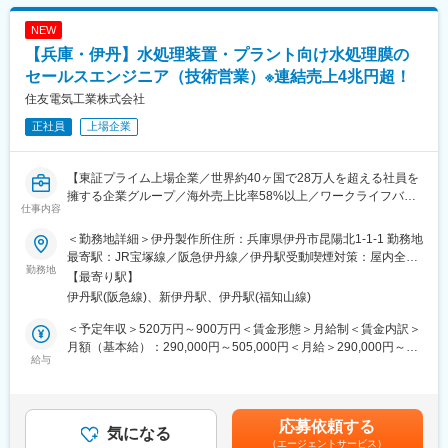
員も大勢活躍しております。
■主なお客様：
・1日の所定労働時間が7時間と短めで、残業も月平均10時間程で
NEW
・生コンクリートの製造業者（対工場）
す。フレックスタイム制も活用しながら、平日でもワークライフ
【兵庫・伊丹】水処理装置・プラント向け水処理膜の
・コンクリートの二次製品メーカーなど
バランスを維持した就業が叶います。
セールスエンジニア（技術営業）※連結売上4兆円超！
・土日祝休、年間休日数は125日です。加えてお盆や年末年始な
■入社後の流れ：
どの長期休暇があり、また有給休暇が入社日に7日～15日付与、
住友電気工業株式会社
▽基礎研修（1～2日）
有給取得にも前向きな組織文化もございます。
正社員
上場企業
ビジネスマナーや業界の基礎知識を学んでいただきます。
▽製品知識研修（2日～2週間）
変更の範囲：会社の定める業務
コンクリートや混和剤など扱う製品に関する知識を神奈川のメー
【東証プライム上場企業／世界約40ヶ国で28万人を超える社員を
カー工場にて学んでいただきます。
擁する企業グループ／海外売上比率58%以上／ワークライフバラ
▽OJT研修（半年～1年）
仕事内容
ンス◎】
先輩が担当するお客様への同行訪問を行い、ノウハウを蓄積いた
だきます。
＜勤務地詳細＞伊丹製作所住所：兵庫県伊丹市昆陽北1-1-1 勤務地
■職務内容：
▽独り立ち
最寄駅：JR宝塚線／阪急伊丹線／伊丹駅受動喫煙対策：屋内全面
水処理装置に使用される当社の水処理膜（ポアフロン）のセール
勤務地
徐々にお客様を引継ぎ、最終的には10～20社程をご担当いただき
禁煙変更の範囲：当社国内外各事業所(関連会社及び関係する諸団
【最寄り駅】
スエンジニアをお任せいたします。
ます。
体含む)
伊丹駅(阪急線)、新伊丹駅、伊丹駅(福知山線)
・水処理膜、膜処理装置／システム等の新規市場／顧客開拓
※直行直帰での訪問が多く、日によっては15時頃に退勤すること
・同提案営業（基本プロセス設計提案含む）
もございます。
＜予定年収＞520万円～900万円＜賃金形態＞月給制＜賃金内訳＞
・簡易コスト計算
月額（基本給）：290,000円～505,000円＜月給＞290,000円～
現在は中国を主として海外を中心にシェア拡大しておりますので
給与
■評価、キャリア：
505,000円＜昇給有無＞有＜残業手当＞有＜給与補足＞※経験／能
海外出張は発生いたします。
ノルマなどは無く、自身で半年に1回設定する目標に対しての評価
力等を考慮の上、当社規定により決定します。■昇給：年1回（4
となります。評価に応じて昇給・昇格があり、将来的には課長や
月）■賞与：年2回（6月／12月）■残業手当：有■初任給：・大
■職務詳細：
所長などキャリアアップを目指すことも可能です。
卒：月給25万2800円（2023年4月実績）・修士了：月給27万
応募依頼する
現在、当社の製品は中国を中心に全世界800ヶ所以上で稼働して
気になる
0000円（2023年4月実績）賃金はあくまでも目安の金額であり、
（エージェントサービス）
いる状況になります。引き続きシェア拡大を目指し、エンドユー