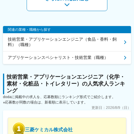
・商品化までのプロジェクト全体を担当できる
・調整力・交渉力・進行管理力を高められる
◎マーケティング業務【戦略策定、契約締結等】（業務割合：
・容器選定から量産化まで幅広い経験を積める
30％）
・お客様の要望を形にする達成感を味わえる
・事業戦略グループは中期経営計画および事業化までの長期視点
での計画策定、ローリング、実行旗振り役を担います。
変更の範囲：会社の定める業務
・その中で、当該チームは事業化戦略のパートナーリングとし
関連の業種・職種から探す
て、マーケティング業務（マーケ戦略策定と取組先対応）を遂行
技術営業・アプリケーションエンジニア（食品・香料・飼
して頂きます。
料）（職種）
※2030年以降に市場が形成されると予測される固体電解質を搭載
したASSB向けに当社の材料が採用されるべく、グローバルかつ長
アプリケーションスペシャリスト・技術営業（職種）
期的な視点でマーケティング戦略を策定して頂きます。
■トヨタ自動車とバッテリーEV用全固体電池の量産実現に向けた
技術営業・アプリケーションエンジニア（化学・
協業を開始：
バッテリーEV用の有力な次世代電池である全固体電池の量産化に
素材・化粧品・トイレタリー）の人気求人ランキ
向けて、固体電解質の量産技術開発や生産性向上、サプライチェ
ング
ーン構築に両社で取り組みます。両社が連携することで、全固体
dodaに掲載中の求人を、応募数順にランキング形式でご紹介します。
電池の材料開発をリードし、2027～28年の全固体電池実用化、そ
※応募数が同数の場合は、新着順に表示しています。
の後の本格量産を目指します。
更新日：
2026/8/9（日）
■働き方：
・勤務地は袖ヶ浦（千葉）がベースとなりますが、状況に応じて
東京・大手町のオフィスを活用したフレキシブルな働き方も可能
三菱ケミカル株式会社
です。