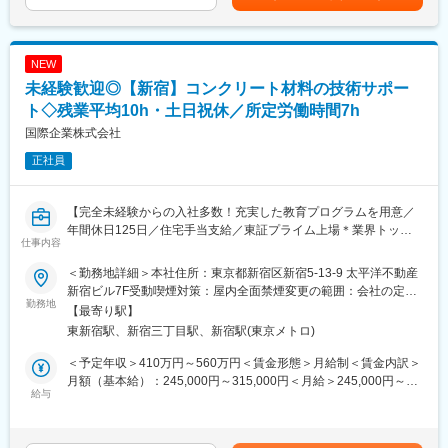
■就業環境：
選考を通じて上下する可能性があります。月給(月額)は固定手当を
ザー（プラントメーカー・装置メーカー等）やパートナー（代理
・1日の所定労働時間が7時間と短めで、残業も月平均10時間程で
含めた表記です。
店）に向けた営業およびパートナーを増やす拡販活動をお任せい
す。フレックスタイム制も活用しながら、平日でもワークライフ
たします。
バランスを維持した就業が叶います。
NEW
当社の水処理膜はPTEF（テフロン）で製造されており、PTFEで
・土日祝休、年間休日数は125日です。加えてお盆や年末年始な
未経験歓迎◎【新宿】コンクリート材料の技術サポー
水処理膜を製造しているのは国内および欧米では当社のみで「薬
どの長期休暇があり、また有給休暇が入社日に7日～15日付与、
品や油に強い」「強度が強い」等、メリットは多数ある製品にな
ト◇残業平均10h・土日祝休／所定労働時間7h
有給取得にも前向きな組織文化もございます。
ります。
国際企業株式会社
変更の範囲：会社の定める業務
正社員
■就業環境：
・半日有休休暇、時間単位有給休暇などがあるため、年間平均有
休取得日数は15.7日と取得日数が高いです。また、在宅勤務制度
【完全未経験からの入社多数！充実した教育プログラムを用意／
もあるため、メリハリをつけて働くことができます。
年間休日125日／住宅手当支給／東証プライム上場＊業界トップ
・カフェテリアプラン制度、保活コンシェルジュなど、福利厚生
仕事内容
クラス！太平洋セメントGの安定基盤】
も充実しております。
・女性の育児休業復帰率100%、男性育児休業取得率97％、子育
＜勤務地詳細＞本社住所：東京都新宿区新宿5-13-9 太平洋不動産
■業務概要：
てしながら働く女性社員350人以上とライフイベントにあわせて
新宿ビル7F受動喫煙対策：屋内全面禁煙変更の範囲：会社の定め
生コン製造工場を訪問し、コンクリートの性能を高める混和剤な
勤務地
柔軟に働くことができる環境です。
る事業所
【最寄り駅】
どの提案、品質チェックを行います。お客様が抱える課題や悩み
東新宿駅、新宿三丁目駅、新宿駅(東京メトロ)
に対する製品提案や現場での技術サポートを通じて、製造を下支
■当社の特徴、魅力：
えするポジションです。
・福利厚生、待遇（平均年収820万円）がよく、また創業以来人
＜予定年収＞410万円～560万円＜賃金形態＞月給制＜賃金内訳＞
員削減等を行ったことがない企業です。日本を代表するグローバ
月額（基本給）：245,000円～315,000円＜月給＞245,000円～
■業務詳細：
給与
ルメーカーで世界を相手に長期間安心してキャリアを構築するこ
315,000円＜昇給有無＞有＜残業手当＞有＜給与補足＞■賞与：年
・生コン工場などにおける品質管理および技術サポート
とができます。事業安定の一つの実証ですが、世界の各資本市場
2回（昨年度実績：年4か月分）■業績賞与：業績により支給（昨
・コンクリート混和剤、関連製品の技術提案
で機関投資家に大きな影響を及ぼしていている「Moodys社」格付
年度実績：年1か月分※10年以上連続で支給中）■昇給：年1回■モ
・販売数量、価格交渉打ち合わせなどの顧客折衝