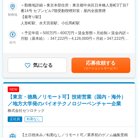
おける企画担当者や生産現場の担当者とやり取りを重ねていきま
＜勤務地詳細＞東京本部住所：東京都中央区日本橋人形町3丁目7
■募集背景：
す。お客様のイメージ（ラフ画）を形にすることから始めること
番14号 セブンビル7階受動喫煙対策：屋内全面禁煙
当社は「多様な遺伝資源を開発し、世界の食糧問題を解決する」
勤務地
もあり、中長期的にお付き合いをしていきます。
【最寄り駅】
というミッションのもと、地球環境の急激な変化に伴う食料生産
※一人立ちしたメンバーは、一人当たり20～30社を担当
人形町駅、水天宮前駅、小伝馬町駅
の困難さや、その他の地球規模の課題に対応しています。
持続可能な農業技術と先端テクノロジーを組み合わせることで、
■特徴・魅力：
＜予定年収＞500万円～600万円＜賃金形態＞月給制＜賃金内訳＞
SDGs社会の実現を目指し、国内外での展開を進めています。
1.ニッチな業界で安定的な取引基盤を築いています！
月額（基本給）：347,222円～4,126,000円＜月給＞347,222円～
給与
服飾への刺繍事業は非常にニッチな業界であり、技術や収益性の
4,126,000円＜昇給有無＞有＜残業手当＞有賃金はあくまでも目安
特に注力しているのが、世界初の中性子線育種技術「スピーディ
確立といった観点から、参入障壁も高い領域です。
の金額であり、選考を通じて上下する可能性があります。月給(月
育種」です。
当社は1982年より培った技術力や提案力、都内に自社工場を抱え
額)は固定手当を含めた表記です。
これにより、これまで国や大手種苗会社だけが行ってきた放射線
る強みを持っており、業界大手企業と安定して取引を行っていま
応募依頼する
を活用した品種改良を、さまざまな企業が利用できるようになり
気になる
す。
（エージェントサービス）
ます。
2.自身の携わったプロジェクトがメディアに出るチャンスも！
この技術は農業ビジネスにおいて革新的な成果を生むものであ
経験や実績を積み上げた先では、映画や舞台に使われる服飾に関
り、シリーズAラウンドで総額3億円の資金調達を完了しました。
わるチャンスもあります。取引先と中長期にわたるプロジェクト
を成し遂げた先には、大きなやりがいを感じることができます。
NEW
現在、事業の拡大に伴い、セールス職を新たに募集しています。
【東京・徳島／リモート可】技術営業（国内・海外）
この新しい技術を国内外に広め、さらに多くの企業との連携を進
変更の範囲：会社の定める業務
めてくださる方を募集しております。
／地方大学発のバイオテクノロジーベンチャー企業
株式会社セツロテック
■業務内容：
正社員
転勤なし
・展示会やメディアからの問い合わせに対する提案営業
・技術改良に向けたヒアリング（短期＆中長期）
・プロジェクトの企画～実行
【土日祝休み／転勤なし／リモート可／業界初のゲノム編集受精
（・海外販路開拓）