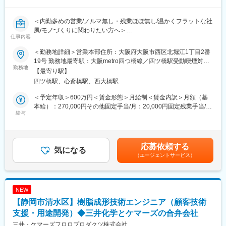
って挑戦できる
・会社の成長フェーズに応じて、将来的に営業本部長等マネジメ
＜内勤多めの営業/ノルマ無し・残業ほぼ無し/温かくフラットな社
ントポジションへのキャリアパスも見据えられる
風/モノづくりに関わりたい方へ＞
仕事内容
【想定されるアウトプット】
■業務について：
・既存顧客（国内・海外）・パートナーとの取引継続及び拡大
＜勤務地詳細＞営業本部住所：大阪府大阪市西区北堀江1丁目2番
油脂の製造販売を行う当社にて、
・新規国内・海外パートナーとの受注・提携・ライセンス契約の
19号 勤務地最寄駅：大阪metro四つ橋線／四ツ橋駅受動喫煙対
食品添加物、工業用油脂、食用油脂、化粧品・医薬品原料などに
勤務地
成約
策：屋内全面禁煙変更の範囲：会社の定める事業所
【最寄り駅】
使われる油脂の営業を行っていただきます。
・技術営業として担当する商談の受注金額・件数の向上
四ツ橋駅、心斎橋駅、西大橋駅
・研究開発部門と連携した提案力強化による顧客満足度の向上
本ポジションでは、既存顧客を中心としたルート営業をお任せし
＜予定年収＞600万円＜賃金形態＞月給制＜賃金内訳＞月額（基
ます。
変更の範囲：会社の定める業務
本給）：270,000円その他固定手当/月：20,000円固定残業手当/
＜具体的には＞
給与
月：70,000円（固定残業時間30時間0分/月）超過した時間外労働
・既存製品の提案や生産報告・工場との調整（電話・オンライン
の残業手当は追加支給＜月給＞360,000円（一律手当を含む）＜
対応多め）
昇給有無＞有＜残業手当＞有＜給与補足＞■昇給（賃金改定）：年
・既存顧客である食品メーカー・化粧品メーカー等からの生産依
1回■賞与：年2回（4.5ヶ月※過去実績）賃金はあくまでも目安の
応募依頼する
頼対応→工場へ生産指示・調整
気になる
金額であり、選考を通じて上下する可能性があります。月給(月額)
（エージェントサービス）
・新製品・新テーマの場合は、開発部門と連携し、顧客依頼の実
は固定手当を含めた表記です。
現可否を検討し顧客へ提案・折衝
■働き方
NEW
・飛び込み・新規開拓はありません
【静岡市清水区】樹脂成形技術エンジニア（顧客技術
・数字を追いかける営業ではなく、「顧客が必要なものを無理な
くつくる」営業スタイルです
支援・用途開発）◆三井化学とケマーズの合弁会社
・外勤は週１～２日程度、出張も月１～2日程度（主に関東エリ
三井・ケマーズフロロプロダクツ株式会社