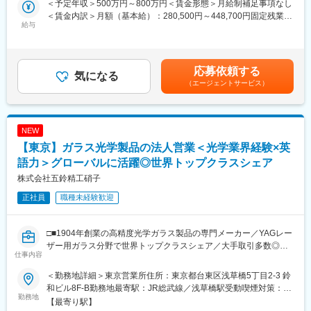
＜予定年収＞500万円～800万円＜賃金形態＞月給制補足事項なし
＜賃金内訳＞月額（基本給）：280,500円～448,700円固定残業手
■主な業務内容：
給与
当/月：76,700円～122,800円（固定残業時間35時間0分/月）超過
・法人向け蓄電池システムの設計・提案支援
した時間外労働の残業手当は追加支給＜月給＞357,200円～
・顧客ニーズのヒアリングおよび現地調査（設置環境の確認な
571,500円（一律手当を含む）＜昇給有無＞有＜残業手当＞有＜
ど）
給与補足＞※月給はこれまでのご経験やスキルを考慮して決定しま
応募依頼する
・AutoCAD等を用いた図面および仕様書の作成・修正
気になる
す■賞与：初年度賞与は最大3か月分を付与する実績あり（個人と
（エージェントサービス）
・電力会社、施工会社、メーカーとの技術的な調整・打ち合わせ
会社業績により年末支給する）■給与改定：年1回賃金はあくまで
・契約条件に関する調整業務
も目安の金額であり、選考を通じて上下する可能性があります。
月給(月額)は固定手当を含めた表記です。
これまでの現場経験や技術知識を活かし、営業と技術をつなぐ役
NEW
割としてご活躍いただきます。業務に必要な専門知識は入社後に
【東京】ガラス光学製品の法人営業＜光学業界経験×英
習得いただける環境を整えています。
語力＞グローバルに活躍◎世界トップクラスシェア
■職場環境：
株式会社五鈴精工硝子
活気のある組織風土のもと、部門間の連携が活発で、前向きに挑
正社員
職種未経験歓迎
戦できる環境です。
■当社について：
□■1904年創業の高精度光学ガラス製品の専門メーカー／YAGレー
当社は系統用蓄電池分野において、二つの軸で事業を展開してい
ザー用ガラス分野で世界トップクラスシェア／大手取引多数◎／
ます。
仕事内容
ISO14001およびISO9001の認証を取得済■□
まず、「系統用蓄電所投資のパートナー」 として、投資家や企業
がもっとも関心を持つ収益性とリスクを充分考慮し、効率的かつ
＜勤務地詳細＞東京営業所住所：東京都台東区浅草橋5丁目2-3 鈴
■業務内容：
参入しやすいビジネス環境を整え、お客さまの成功と事業開拓を
和ビル8F-B勤務地最寄駅：JR総武線／浅草橋駅受動喫煙対策：そ
光学ガラスフィルター・成型レンズ等の当社取扱商品の法人営業
勤務地
お手伝いします。
の他（】敷地内禁煙（屋外喫煙可能場所あり））変更の範囲：会
【最寄り駅】
業務をお任せいたします。光学分野にて業務経験をお持ちの方歓
また、単なる蓄電池設備の販売にとどまらず、「蓄電池システム