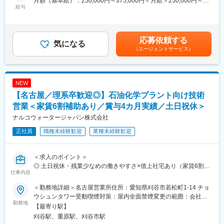
月額（基本給）：250,000円～375,000円＜月給＞250,000円～
給与
■就業環境
375,000円＜昇給有無＞有＜残業手当＞有＜給与補足＞賞与含
本ポジションのミッションは、単に製品を販売することではな
・土日祝休み／残業15時間程度
む：賞与 年2回（業績連動）（賞与：昨年実績 年間4ヶ月分）※
く、顧客プラントにおける エネルギー削減、水使用量削減、安定
・借上社宅制度有
経験・スキル・前職給与を考慮のうえ決定賃金はあくまでも目安
操業、生産性・品質改善といった本質的な課題の解決に貢献する
の金額であり、選考を通じて上下する可能性があります。月給(月
応募依頼する
ことです。
気になる
■企業魅力
額)は固定手当を含めた表記です。
（エージェントサービス）
ナルコブランドとして長年築いてきた技術力・顧客基盤を引き継
ナルコウォータージャパン株式会社（NWJ）は、水処理・プロセ
ぎつつ、新生ナルコウォータージャパン（NWJ）としての立ち上
ス化学分野で世界をリードするエコラボグループの一員として、
げ初期フェーズを、現場に近い立場で支えていくポジションとな
新たな体制でスタートします。
ります。
ナルコは長年にわたり、石油精製・石油化学業界において高い技
NEW
※作業着を着て訪問するスタイルの営業活動になります。
術力と強固な顧客基盤を築いてきたブランドです。
【名古屋／理系卒歓迎◎】石油化学プラント向け技術
NWJは、その事業・技術・顧客との信頼関係を確実に引き継ぎな
■業務詳細：
営業＜家賃6割補助あり／賞与4カ月実績／土日祝休＞
がら、組織としては「新生NWJ」としての第一フェーズにありま
＜主な職務内容＞
す。
ナルコウォータージャパン株式会社
・石油精製・石油化学メーカーへの技術営業活動
安定した事業基盤を持ちながら、仕事の進め方やチームづくり
正社員
職種未経験歓迎
業種未経験歓迎
・プラント（ボイラー、冷却水、各種プロセス系）の運転状況・
は、これから形にしていく。そんな希少なタイミングでの募集で
課題ヒアリング
す！
・水処理薬剤、プロセス添加剤、関連ソリューションの提案
＜求人のポイント＞
・分析データ・運転条件をもとにした技術的な説明、改善提案
変更の範囲：会社の定める業務
◎ 土日祝休・残業少なめの働きやすさ×借上社宅あり（家賃6割会
・顧客との技術ディスカッション、条件調整・交渉
仕事内容
社補助）
・海外（エコラボ／ナルコ）技術資料・事例の理解および提案へ
◎ 教育・OJTで専門知識を身につけられる
の活用
＜勤務地詳細＞名古屋営業所住所：愛知県刈谷市若松町1-14 チョ
◎ 安定したエコラボグループ基盤×立ち上げ期
※「水処理薬剤を売る」ことがゴールではなく、顧客の操業課題・
ウシュンタワー受動喫煙対策：屋内全面禁煙変更の範囲：会社の
勤務地
改善目標に向き合う営業スタイルです
定める事業所
【最寄り駅】
■業務内容
※業界未経験の方でも、入社後の体系的な教育およびOJTを通じて
刈谷駅、重原駅、刈谷市駅
石油精製・石油化学プラントを中心とした顧客に対し、水処理お
業務を習得していただけます！