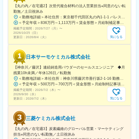
※テレビ会議への参加は、大手町や在宅勤務の選択可。業務内容に
【丸の内／在宅週2】次世代複合材料の法人営業担当※同意のない転
よっては、大手町のオフィスへ出社が必須になる場合もありま
勤無／土日祝休み
す。
＜勤務地詳細＞本社住所：東京都千代田区丸の内1-1-1 パレスビル勤務地最寄駅：JR線／東京駅受動喫煙対策：屋内全面禁煙変更の範囲：会社の定める事業所
＜予定年収＞836万円～1,113万円＜賃金形態＞月給制補足事項なし＜賃金内訳＞月額（基本給）：436,000円～580,000円＜月給＞436,000円～580,000円＜昇給有無＞有＜残業手当＞有＜給与補足＞※経験・能力を考慮の上、規定により決定※上記は時間外20hの残業手当を含んだ金額となります※等級、グレードによっては時間外管理監督外となるため 残業代の支給はございません。■昇給：年1回■賞与：年1回（6月）賃金はあくまでも目安の金額であり、選考を通じて上下する可能性があります。月給(月額)は固定手当を含めた表記です。
掲載予定期間：
2026/7/27（月）
〜
2026/10/25（日）
気になる
更新日：
2026/8/4（火）
日本サーモケミカル株式会社
【神奈川／藤沢】連続鋳造用パウダーのセールスエンジニア ◆月
残業10h未満／年休126日／転勤無
＜勤務地詳細＞本社住所：神奈川県藤沢市善行坂2-1-16 勤務地最寄駅：小田急江ノ島線／善行駅受動喫煙対策：屋内喫煙可能場所あり変更の範囲：無
＜予定年収＞500万円～700万円＜賃金形態＞月給制特記事項なし＜賃金内訳＞月額（基本給）：283,000円～395,000円＜月給＞283,000円～395,000円＜昇給有無＞有＜残業手当＞有＜給与補足＞※経験・能力を考慮の上、当社規定により決定します。・賞与年2回賃金はあくまでも目安の金額であり、選考を通じて上下する可能性があります。月給(月額)は固定手当を含めた表記です。
掲載予定期間：
2026/7/2（木）
〜
2026/9/30（水）
気になる
更新日：
2026/7/2（木）
三菱ケミカル株式会社
【丸の内／在宅週3】炭素繊維のグローバル営業・マーケティング
担当※同意のない転勤無／土日祝休み