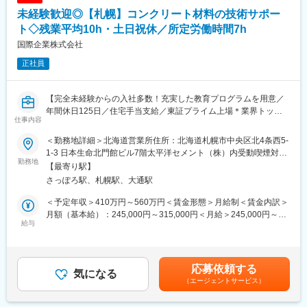
・生コンクリートの製造業者（対工場）
◇サッカースタジアムの屋根の加工、半導体を作る過程で使われ
未経験歓迎◎【札幌】コンクリート材料の技術サポー
・コンクリートの二次製品メーカーなど
る部品、薬品を流すチューブ、フライパンの表面加工など私たち
ト◇残業平均10h・土日祝休／所定労働時間7h
の生活に身近な素材を扱っています。フッ素樹脂がなければPCや
■入社後の流れ：
スマホもできません。
国際企業株式会社
▽基礎研修（1～2日）
◇自動車、半導体、食品、衣料、化学プラント、建築など、取扱
正社員
ビジネスマナーや業界の基礎知識を学んでいただきます。
の業界の幅が広いことが特徴です。
▽製品知識研修（2日～2週間）
コンクリートや混和剤など扱う製品に関する知識を神奈川のメー
変更の範囲：会社の定める業務
【完全未経験からの入社多数！充実した教育プログラムを用意／
カー工場にて学んでいただきます。
年間休日125日／住宅手当支給／東証プライム上場＊業界トップ
▽OJT研修（半年～1年）
仕事内容
クラス！太平洋セメントGの安定基盤】
先輩が担当するお客様への同行訪問を行い、ノウハウを蓄積いた
だきます。
＜勤務地詳細＞北海道営業所住所：北海道札幌市中央区北4条西5-
■業務概要：
▽独り立ち
1-3 日本生命北門館ビル7階太平洋セメント（株）内受動喫煙対
生コン製造工場を訪問し、コンクリートの性能を高める混和剤な
勤務地
徐々にお客様を引継ぎ、最終的には10～20社程をご担当いただき
策：屋内全面禁煙変更の範囲：会社の定める事業所
【最寄り駅】
どの提案、品質チェックを行います。お客様が抱える課題や悩み
ます。
さっぽろ駅、札幌駅、大通駅
に対する製品提案や現場での技術サポートを通じて、製造を下支
※直行直帰での訪問が多く、日によっては15時頃に退勤すること
えするポジションです。
もございます。
＜予定年収＞410万円～560万円＜賃金形態＞月給制＜賃金内訳＞
月額（基本給）：245,000円～315,000円＜月給＞245,000円～
■業務詳細：
給与
■評価、キャリア：
315,000円＜昇給有無＞有＜残業手当＞有＜給与補足＞■賞与：年
・生コン工場などにおける品質管理および技術サポート
ノルマなどは無く、自身で半年に1回設定する目標に対しての評価
2回（昨年度実績：年4か月分）■業績賞与：業績により支給（昨
・コンクリート混和剤、関連製品の技術提案
となります。評価に応じて昇給・昇格があり、将来的には課長や
年度実績：年1か月分※10年以上連続で支給中）■昇給：年1回■モ
・販売数量、価格交渉打ち合わせなどの顧客折衝
所長などキャリアアップを目指すことも可能です。
デル年収：・年収460万円／25歳 経験2年・年収560万円／35歳
応募依頼する
※業務割合：技術サポートや提案は約8割、価格交渉などは約2割
気になる
経験13年・年収790万円／45歳 経験23年賃金はあくまでも目安の
（エージェントサービス）
です。
■就業環境：
金額であり、選考を通じて上下する可能性があります。月給(月額)
※支給される作業着を着て社有車でお客様先を訪問します。
・完全未経験から入社された方も多く、また20代・30代と若手社
は固定手当を含めた表記です。