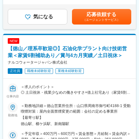
む：賞与 年2回（業績連動）（賞与：昨年実績 年間4ヶ月分）※
く、顧客プラントにおける エネルギー削減、水使用量削減、安定
となります。評価に応じて昇給・昇格があり、将来的には課長や
経験・スキル・前職給与を考慮のうえ決定賃金はあくまでも目安
操業、生産性・品質改善といった本質的な課題の解決に貢献する
所長などキャリアアップを目指すことも可能です。
の金額であり、選考を通じて上下する可能性があります。月給(月
応募依頼する
ことです。
気になる
額)は固定手当を含めた表記です。
（エージェントサービス）
ナルコブランドとして長年築いてきた技術力・顧客基盤を引き継
■就業環境：
ぎつつ、新生ナルコウォータージャパン（NWJ）としての立ち上
・20～40代の方が幅広く在籍しており、新卒入社者や完全未経験
げ初期フェーズを、現場に近い立場で支えていくポジションとな
の中途入社者も活躍中でございます。
ります。
・1日の所定労働時間が7時間と短めで、残業も月平均10時間程で
NEW
※作業着を着て訪問するスタイルの営業活動です。
す。フレックスタイム制も活用しながら、平日でもワークライフ
【徳山／理系卒歓迎◎】石油化学プラント向け技術営
バランスを維持した就業が叶います。
■業務詳細：
業＜家賃6割補助あり／賞与4カ月実績／土日祝休＞
・土日祝休、年間休日数は125日です。加えてお盆や年末年始な
＜主な職務内容＞
どの長期休暇があり、また有給休暇が入社日に7日～15日付与、
ナルコウォータージャパン株式会社
・鹿島エリアにおける石油精製・石油化学メーカーへの技術営業
有給取得にも前向きな組織文化もございます。
正社員
職種未経験歓迎
業種未経験歓迎
活動
・プラント（ボイラー、冷却水、各種プロセス系）の運転状況・
変更の範囲：会社の定める業務
課題ヒアリング
＜求人のポイント＞
・水処理薬剤、プロセス添加剤、関連ソリューションの提案
◎ 土日祝休・残業少なめの働きやすさ×借上社宅あり（家賃6割会
・分析データ・運転条件をもとにした技術的な説明、改善提案
仕事内容
社補助）
・顧客との技術ディスカッション、条件調整・交渉
◎ 教育・OJTで専門知識を身につけられる
・海外（エコラボ／ナルコ）技術資料・事例の理解および提案へ
＜勤務地詳細＞徳山営業所住所：山口県周南市御弓町4188-1 受動
◎ 安定したエコラボグループ基盤×立ち上げ期
の活用
喫煙対策：屋内全面禁煙変更の範囲：会社の定める事業所
勤務地
※「水処理薬剤を売る」ことがゴールではなく、顧客の操業課題・
【最寄り駅】
■業務内容
改善目標に向き合う営業スタイルです
徳山駅、櫛ケ浜駅、新南陽駅
石油精製・石油化学プラントを中心とした顧客に対し、水処理お
※業界未経験の方でも、入社後の体系的な教育およびOJTを通じて
よび各種プロセスに関わる薬剤・ソリューションの技術営業（ソ
業務を習得していただけます！
＜予定年収＞400万円～600万円＜賃金形態＞月給制＜賃金内訳＞
リューション営業）を担当していただきます。