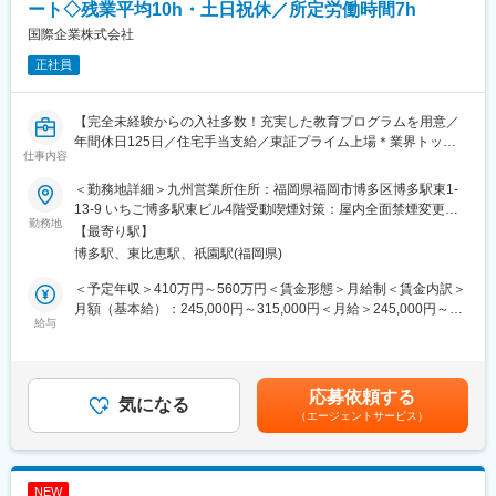
・社内成形技術力・価値化を中長期的に強化していくための戦略
ート◇残業平均10h・土日祝休／所定労働時間7h
立案および実行
変更の範囲：会社の定める業務
国際企業株式会社
◇成形・評価の実行と環境整備:
正社員
・自社設備を用いたフッ素樹脂サンプルの成形（押出・射出等）
および条件出し
・顧客基準のクリーン度を再現するための、成形環境の構築と設
【完全未経験からの入社多数！充実した教育プログラムを用意／
備の維持管理
年間休日125日／住宅手当支給／東証プライム上場＊業界トップ
◇新規成形技術の探索と設備導入・活用
仕事内容
クラス！太平洋セメントGの安定基盤】
・成形機・周辺設備メーカー等とのやり取り、および最新成形技
術の導入検討
＜勤務地詳細＞九州営業所住所：福岡県福岡市博多区博多駅東1-
■業務概要：
◇顧客テクニカルサービス
13-9 いちご博多駅東ビル4階受動喫煙対策：屋内全面禁煙変更の
生コン製造工場を訪問し、コンクリートの性能を高める混和剤な
勤務地
・顧客現場での成形不良や不具合に対する、再現実験に基づく原
範囲：会社の定める事業所
【最寄り駅】
どの提案、品質チェックを行います。お客様が抱える課題や悩み
因究明と対策案の提示
博多駅、東比恵駅、祇園駅(福岡県)
に対する製品提案や現場での技術サポートを通じて、製造を下支
・顧客との直接対話による、次世代製品に向けた成形工法や新規
えするポジションです。
設備の提案
＜予定年収＞410万円～560万円＜賃金形態＞月給制＜賃金内訳＞
月額（基本給）：245,000円～315,000円＜月給＞245,000円～
■業務詳細：
給与
■当社について：
315,000円＜昇給有無＞有＜残業手当＞有＜給与補足＞■賞与：年
・生コン工場などにおける品質管理および技術サポート
ケマーズ株式会社（米国ケマーズ社の日本法人）と三井化学株式
2回（昨年度実績：年4か月分）■業績賞与：業績により支給（昨
・コンクリート混和剤、関連製品の技術提案
会社とのハイブリッド企業です。フッ素化学のパイオニアとして
年度実績：年1か月分※10年以上連続で支給中）■昇給：年1回■モ
・販売数量、価格交渉打ち合わせなどの顧客折衝
培った技術と経験、また国内でテフロン製造工場を有する企業と
デル年収：・年収460万円／25歳 経験2年・年収560万円／35歳
応募依頼する
※業務割合：技術サポートや提案は約8割、価格交渉などは約2割
気になる
して、エレクトロニクス、半導体や自動車など様々な分野の技術
経験13年・年収790万円／45歳 経験23年賃金はあくまでも目安の
（エージェントサービス）
です。
革新や製品開発を支える製品や素材、技術、サービスを提供して
金額であり、選考を通じて上下する可能性があります。月給(月額)
※支給される作業着を着てお客様先を社有車にて訪問します。
おります。
は固定手当を含めた表記です。
■主なお客様：
■特徴：
NEW