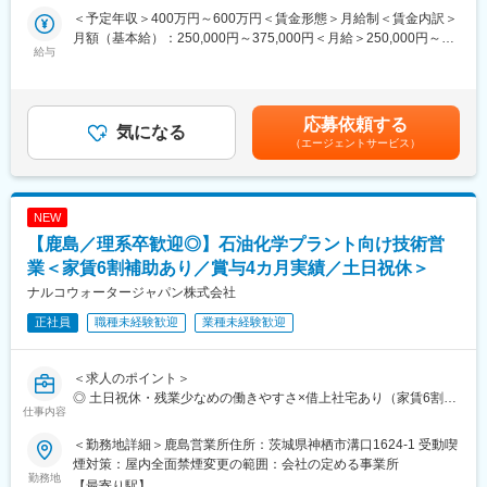
よび各種プロセスに関わる薬剤・ソリューションの技術営業（ソ
＜予定年収＞400万円～600万円＜賃金形態＞月給制＜賃金内訳＞
リューション営業）を担当していただきます。
■就業環境
月額（基本給）：250,000円～375,000円＜月給＞250,000円～
給与
・土日祝休み
375,000円＜昇給有無＞有＜残業手当＞有＜給与補足＞賞与含
本ポジションのミッションは、単に製品を販売することではな
・残業15時間程度
む：賞与 年2回（業績連動）（賞与：昨年実績 年間4ヶ月分）※
く、顧客プラントにおける エネルギー削減、水使用量削減、安定
・借上社宅制度有
経験・スキル・前職給与を考慮のうえ決定賃金はあくまでも目安
操業、生産性・品質改善といった本質的な課題の解決に貢献する
の金額であり、選考を通じて上下する可能性があります。月給(月
応募依頼する
ことです。
気になる
■企業魅力
額)は固定手当を含めた表記です。
（エージェントサービス）
ナルコブランドとして長年築いてきた技術力・顧客基盤を引き継
ナルコウォータージャパン株式会社（NWJ）は、水処理・プロセ
ぎつつ、新生ナルコウォータージャパン（NWJ）としての立ち上
ス化学分野で世界をリードするエコラボグループの一員として、
げ初期フェーズを、現場に近い立場で支えていくポジションとな
新たな体制でスタートします。
ります。
ナルコは長年にわたり、石油精製・石油化学業界において高い技
NEW
※作業着を着て訪問するスタイルの営業活動になります。
術力と強固な顧客基盤を築いてきたブランドです。
【鹿島／理系卒歓迎◎】石油化学プラント向け技術営
NWJは、その事業・技術・顧客との信頼関係を確実に引き継ぎな
■業務詳細：
業＜家賃6割補助あり／賞与4カ月実績／土日祝休＞
がら、組織としては「新生NWJ」としての第一フェーズにありま
＜主な職務内容＞
す。
ナルコウォータージャパン株式会社
・石油精製・石油化学メーカーへの技術営業活動
安定した事業基盤を持ちながら、仕事の進め方やチームづくり
正社員
職種未経験歓迎
業種未経験歓迎
・プラント（ボイラー、冷却水、各種プロセス系）の運転状況・
は、これから形にしていく。そんな希少なタイミングでの募集で
課題ヒアリング
す！
・水処理薬剤、プロセス添加剤、関連ソリューションの提案
＜求人のポイント＞
・分析データ・運転条件をもとにした技術的な説明、改善提案
◎ 土日祝休・残業少なめの働きやすさ×借上社宅あり（家賃6割会
・顧客との技術ディスカッション、条件調整・交渉
変更の範囲：会社の定める業務
仕事内容
社補助）
・海外（エコラボ／ナルコ）技術資料・事例の理解および提案へ
◎ 教育・OJTで専門知識を身につけられる
の活用
＜勤務地詳細＞鹿島営業所住所：茨城県神栖市溝口1624-1 受動喫
◎ 安定したエコラボグループ基盤×立ち上げ期
※「水処理薬剤を売る」ことがゴールではなく、顧客の操業課題・
煙対策：屋内全面禁煙変更の範囲：会社の定める事業所
勤務地
改善目標に向き合う営業スタイルです
【最寄り駅】