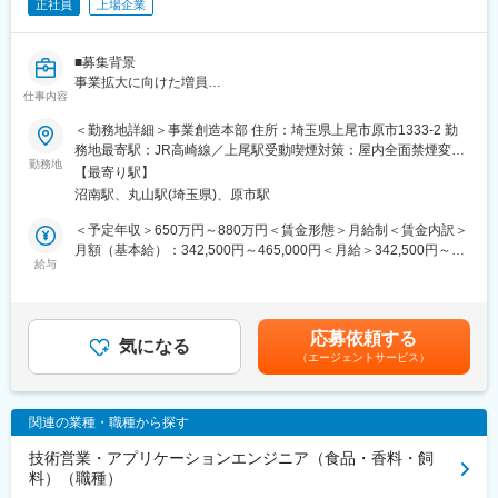
正社員
上場企業
■募集背景
事業拡大に向けた増員
仕事内容
■職務内容
＜勤務地詳細＞事業創造本部 住所：埼玉県上尾市原市1333-2 勤
機能性多孔体・吸着体に関連する新規事業開発推進を行ってお
務地最寄駅：JR高崎線／上尾駅受動喫煙対策：屋内全面禁煙変更
り、市場ニーズ・潜在ニーズを的確に捉えた事業化企画や具体的
勤務地
の範囲：三井金属・グループ会社の本社および国内外の支社・営
【最寄り駅】
な事業化構想に基づいたスケールアップや量産化を推進し、新規
業所※リモートワークを含む
沼南駅、丸山駅(埼玉県)、原市駅
事業を立ち上げる事をミッションとしています。基本的には上長
の指導の下チームでの取り組みとなります。
＜予定年収＞650万円～880万円＜賃金形態＞月給制＜賃金内訳＞
事業化推進が業務となりますが、いくつかあるテーマのうち、ご
月額（基本給）：342,500円～465,000円＜月給＞342,500円～
知見・ご経験に応じて担当テーマを選定します。
給与
465,000円＜昇給有無＞有＜残業手当＞有＜給与補足＞※上記年収
＜対象領域＞
はあくまで想定年収であり、ご年齢/ご経験/スキルを鑑みて、最終
・CO2回収(CCUS含)領域
的に決定いたします。※上記年収は賞与、想定月間残業時間14時
・希少金属回収などのサーキュラーエコノミー、資源回収領域
間分の手当を含む金額です。提示年収は能力・経験に応じて増減
応募依頼する
・グリーケミカル、サスティナブルケミカル領域
気になる
する場合があります。【賞与】年2回（6月、12月）賃金はあくま
（エージェントサービス）
でも目安の金額であり、選考を通じて上下する可能性がありま
国内外の顧客への技術売り込みやサンプル評価などの活動を通し
す。月給(月額)は固定手当を含めた表記です。
てニーズ、
関連の業種・職種から探す
競合技術、市場の理解を深め、市場創出をパートナーとともに進
めます
技術営業・アプリケーションエンジニア（食品・香料・飼
料）（職種）
＜その他＞