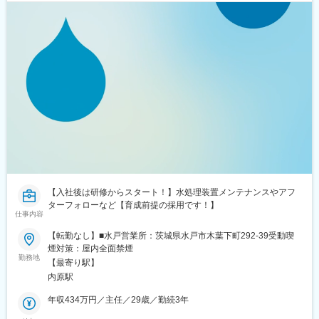
【入社後は研修からスタート！】水処理装置メンテナンスやアフ
ターフォローなど【育成前提の採用です！】
仕事内容
【転勤なし】■水戸営業所：茨城県水戸市木葉下町292-39受動喫
煙対策：屋内全面禁煙
勤務地
【最寄り駅】
内原駅
年収434万円／主任／29歳／勤続3年