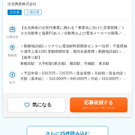
・営業担当、お客様との打ち合わせ
・容器選定から量産化まで幅広い経験を積める
出光興産株式会社
・容器・包装資材メーカーとの仕様調整、納期調整
・お客様の要望を形にする達成感を味わえる
・容器・包装資材の評価試験（漏れ・適合性確認等）
正社員
上場企業
・コスト管理、見積作成
変更の範囲：会社の定める業務
・工場や関連部署との各種調整
・量産立ち上げに向けた対応
【出光興産の次世代事業に携わる＊事業化に向けた営業部隊／ト
※容器メーカーの既存ラインナップから製品コンセプトや処方に適
ヨタ自動車と協業PJあり／自動車および電池メーカーが顧客／東
仕事内容
した容器を選定し、評価・検証を行いながら製品化を進めていき
証プライム上場】
ます。
＜勤務地詳細1＞リチウム電池材料部開発センター住所：千葉県袖
■職務内容：
ケ浦市上泉1280 受動喫煙対策：屋内全面禁煙＜勤務地詳細2＞本
■このポジションの特徴
当社で開発中のリチウムイオン電池材料（固体電解質）の事業化
勤務地
社住所：東京都千代田区大手町1-2-1 勤務地最寄駅：地下鉄線／大
【最寄り駅】
本ポジションで特に重要となるのは、プロジェクトを円滑に推進
に向けて、事業化戦略のパートナーリングとして、マーケティン
手町駅受動喫煙対策：屋内全面禁煙
東横田駅、大手町駅(東京都)、横田駅、竹橋駅、東京駅
する調整力や管理力です。
グ戦略策定と取組先対応を遂行して頂き、取り組み先（自動車お
・複数案件のスケジュール管理
よび電池メーカー等）との交渉の窓口を担っていただきます。
＜予定年収＞530万円～720万円＜賃金形態＞月給制＜賃金内訳＞
・社内外との折衝・調整
月額（基本給）：310,000円～440,000円＜月給＞310,000円～
・容器・包装資材の選定、評価
＜具体的な業務内容＞
給与
440,000円＜昇給有無＞有＜残業手当＞有＜給与補足＞■賞与：年
・コストや納期の管理
◎営業業務（業務割合：70％）
２回（6月、12月）■給与改定：年1回（7月）■諸手当：時間外手
などを通じて、お客様の要望を商品として形にしていく役割を担
・取組先窓口
当、通勤手当、住宅手当等※ご経験・年齢・能力などを考慮の上、
います。
・各種会議の設定
弊社規定により決定致します。※役職者は時間外手当、子ども手当
応募依頼する
生産管理、品質保証、品質管理、購買・調達、営業などのご経験
・見積書作成
気になる
支給対象外です賃金はあくまでも目安の金額であり、選考を通じ
（エージェントサービス）
をお持ちの方は、これまで培った調整力や管理力を活かしてご活
・債権管理等
て上下する可能性があります。月給(月額)は固定手当を含めた表記
躍いただけます。
※事業化に向けた営業部隊は、当該事業戦略グループ（マーケティ
です。
ングチーム）のみとなります。
■業務の魅力
※当社の材料採用に向けて、取組先（自動車および電池メーカー
・多様な化粧品ブランドの商品開発に携われる
等）との交渉の窓口を担っていただきます。
さらに25件読み込む