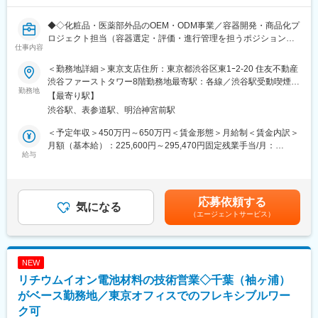
・容器・包装資材の評価試験（漏れ・適合性確認等）
変更の範囲：会社の定める業務
・コスト管理、見積作成
◆◇化粧品・医薬部外品のOEM・ODM事業／容器開発・商品化プ
・工場や関連部署との各種調整
ロジェクト担当（容器選定・評価・進行管理を担うポジション）
・量産立ち上げに向けた対応
仕事内容
／年間休日125日◇◆
※容器メーカーの既存ラインナップから製品コンセプトや処方に適
■業務概要
した容器を選定し、評価・検証を行いながら製品化を進めていき
＜勤務地詳細＞東京支店住所：東京都渋谷区東1ｰ2-20 住友不動産
化粧品・医薬部外品のOEM/ODM事業を展開する当社にて、容
ます。
渋谷ファーストタワー8階勤務地最寄駅：各線／渋谷駅受動喫煙対
器・包装資材に関する開発プロジェクトの推進をご担当いただき
勤務地
策：屋内全面禁煙変更の範囲：会社の定める事業所（リモートワ
【最寄り駅】
ます。
■このポジションの特徴
ーク含む）
渋谷駅、表参道駅、明治神宮前駅
お客様のご要望をもとに、営業担当や容器・包装資材メーカーと
本ポジションで特に重要となるのは、プロジェクトを円滑に推進
連携しながら、最適な容器・包装資材の探索・選定から評価試
する調整力や管理力です。
＜予定年収＞450万円～650万円＜賃金形態＞月給制＜賃金内訳＞
験、量産化まで一連のプロジェクトを推進いただくポジションで
・複数案件のスケジュール管理
月額（基本給）：225,600円～295,470円固定残業手当/月：
す。
給与
・社内外との折衝・調整
52,875円～69,251円（固定残業時間30時間0分/月）超過した時間
CADを用いた構造設計が主業務ではなく、社内外の関係者との調
・容器・包装資材の選定、評価
外労働の残業手当は追加支給＜月給＞278,475円～364,721円（一
整やスケジュール管理、容器・包装資材の評価・選定を通じて、
・コストや納期の管理
律手当を含む）＜昇給有無＞有＜残業手当＞有＜給与補足＞※30h
商品化を実現していく役割を担います。
などを通じて、お客様の要望を商品として形にしていく役割を担
を超えた分は別途時間外手当を支給※対象者には住宅手当（最大月
応募依頼する
容器や包装資材に関する専門知識は入社後に習得いただけるた
気になる
います。
7万円）、家族手当（扶養家族に応じ支給）を別途支給■賞与：年
（エージェントサービス）
め、業界経験がない方も歓迎しています。
生産管理、品質保証、品質管理、購買・調達、営業などのご経験
2回（6月、12月）■昇給：年1回（10月）賃金はあくまでも目安の
をお持ちの方は、これまで培った調整力や管理力を活かしてご活
金額であり、選考を通じて上下する可能性があります。月給(月額)
■具体的な業務内容
躍いただけます。
は固定手当を含めた表記です。
化粧品容器・包装資材に関する開発プロジェクトの進行管理を担
NEW
当いただきます。
■業務の魅力
リチウムイオン電池材料の技術営業◇千葉（袖ヶ浦）
・容器・包装資材の探索、選定
・多様な化粧品ブランドの商品開発に携われる
・開発案件の進行管理
がベース勤務地／東京オフィスでのフレキシブルワー
・商品化までのプロジェクト全体を担当できる
・スケジュール作成および進捗管理
・調整力・交渉力・進行管理力を高められる
ク可