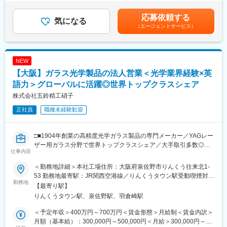
案営業を行っていただきます。近年、顧客の要望は多様化してお
年度の経常利益予想は930億円と高い収益力を誇ります。
額)は固定手当を含めた表記です。
り、外観・物性・機能等、それぞれの要望に合った商品を提案す
・働き方改革やDX推進を積極的に進めており、社員の自律的な成
応募依頼する
る事が求められます。
気になる
長を後押しする学習環境が充実しています。
（エージェントサービス）
・また、既存品では顧客の要望に応えきれない場合、研究所との
・年功序列ではなくジョブ型・実力主義人事制度を導入。中途入
連携の元、独自技術を活かし、顧客の要望にあったオーダーメイ
社者も年次や学歴に関係なく成果次第で重要ポジションを目指せ
ド品の開発・提案を行っていただくこともあります。
ます。
NEW
■組織構成：
変更の範囲：会社の定める業務
【大阪】ガラス光学製品の法人営業＜光学業界経験×英
配属先は3名（30代1名、課長40代、事業部長50代）で構成されて
います。
語力＞グローバルに活躍◎世界トップクラスシェア
株式会社五鈴精工硝子
■働きやすい環境：
正社員
職種未経験歓迎
裁量権を持って日々のスケジュール調整が可能です。家賃補助・
休暇制度等も豊富であり、残業時間10時間以内、年間休日122日
とワークライフバランスを整えながら働くことが可能です。
□■1904年創業の高精度光学ガラス製品の専門メーカー／YAGレー
ザー用ガラス分野で世界トップクラスシェア／大手取引多数◎／
■当社の特徴：
仕事内容
ISO14001およびISO9001の認証を取得済■□
大塚HDの100％子会社／新しい分野への果敢な挑戦…大塚HDの
100％子会社である当社は、「新しい分野への果敢な挑戦」など
＜勤務地詳細＞本社工場住所：大阪府泉佐野市りんくう往来北1-
■業務内容：
によって成長してきました。ハイブリットケミストリーの考えの
53 勤務地最寄駅：JR関西空港線／りんくうタウン駅受動喫煙対
光学ガラスフィルター・成型レンズ等の当社取扱商品の法人営業
勤務地
もと、次世代の新規事業の立ち上げを目指す「総合研究所」、チ
策：その他（建屋内全面禁煙（敷地内喫煙場所あり））変更の範
【最寄り駅】
業務をお任せいたします。光学分野にて業務経験をお持ちの方歓
タン酸カリウム繊維強化樹脂複合材料（ポチコン）を扱う「機能
囲：会社の定める事業所（リモートワーク含む）
りんくうタウン駅、泉佐野駅、羽倉崎駅
迎です。
性複合材料研究所」、独自の制御ラジカル重合技術を用いた機能
性ポリマーの研究開発を行う「機能性高分子研究所」、開発と生
＜予定年収＞400万円～700万円＜賃金形態＞月給制＜賃金内訳＞
■英語力について：
産の分野でグローバル市場での競争力を作り出す「生産本部 技術
月額（基本給）：300,000円～500,000円＜月給＞300,000円～
具体的には以下の業務を想定しています。