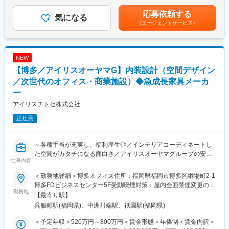
（3月）※4等級以上の正社員対象※4年連続で基本給のベースアッ
・空間提案に際する提案資料の作成
プを実施しています。賃金はあくまでも目安の金額であり、選考
応募依頼する
■転勤発生時のフォロー制度
・プラン確定後は、空間の実施設計
気になる
を通じて上下する可能性があります。月給(月額)は固定手当を含め
（エージェントサービス）
自宅から離れた場所で勤務する社員に最大限の支援を用意してい
・お客様との打ち合わせ、ヒアリング（営業との同行）、デザイ
た表記です。
ます。
ナーとして顧客へのプレゼンテーションを実施
・別居滞在手当（3.6万／月※別居を選した場合）
・マーケティング部と連携した新商品・働き方の起案
・帰宅手当（赴任先～自宅迄の旅費×3回×1.2に相当する金額が毎
NEW
月定額で支給されます）
■案件：
【博多／アイリスオーヤマG】内装設計（空間デザイン
・育児・介護等のご事情により、転勤免除制度が適用できます。
オフィス／教育施設／福祉施設等
（例：お子様が中学生に上がる迄、2人目以降も適用可）
／次世代のオフィス・商業施設）◆急成長家具メーカ
■やりがい：
ー
変更の範囲：会社の定める業務
・内装含めてインテリアコーディネートした空間がカタチになる
アイリスチトセ株式会社
こと
・新しい働き方を実現するための商品起案を行えること
正社員
・チームでブレストしながらプロジェクトを遂行すること
■アイリスチトセについて：
～各種手当が充実し、福利厚生◎／インテリアコーディネートし
コロナ禍により働く環境・学ぶ環境が大きく変わり、働くニーズ
た空間がカタチになる面白さ／アイリスオーヤマグループの安定
仕事内容
も多様化している世の中。当社、アイリスチトセはオフィス空間
性～
を中心に、学校や公共施設の空間デザインを行っております。ス
＜勤務地詳細＞博多オフィス住所：福岡県福岡市博多区綱場町2‐1
ピード感をもって新しいことにチャレンジする。そんな社風の会
■業務概要：
博多FDビジネスセンター5F受動喫煙対策：屋内全面禁煙変更の範
社です。変化し成長し続けることにやりがいをもって取り組める
オフィス・学校・福祉施設・公共施設向け家具の総合メーカーに
勤務地
囲：会社の定める事業所
【最寄り駅】
仲間を募集しています。
おいて、空間デザイン（内装工事含む）をご担当いただきます。
呉服町駅(福岡県)、中洲川端駅、祇園駅(福岡県)
■当社グループについて：
■業務詳細：
＜予定年収＞520万円～800万円＜賃金形態＞年俸制＜賃金内訳＞
アイリスオーヤマグループは家電、法人向けLED照明、日用雑貨
次世代のオフィスデザイン・設計・提案を行っていただきます。