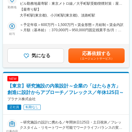
■業務内容：
ジェクトの実績のある、多様な用途の設計を行える専門家集団で
ビル勤務地最寄駅：東京メトロ線／大手町駅受動喫煙対策：屋内
研究施設の設計に特化した国内有数の建築設計事務所である当社
勤務地
す。
全面禁煙変更の範囲：会社の定める事業所
【最寄り駅】
にて、意匠設計職をお任せします。
社名のラフト（RAFT）はイカダという意味があります。
大手町駅(東京都)、小川町駅(東京都)、淡路町駅
企業の研究所/本社/イノベーション施設などに対して、企画提案、
スタッフ個々が得意分野を強く持ち、それが組織として繋がった
設計、工事監理まで一気通貫で実施いたします。
時、木々をつなぎ合せたイカダのように、発展し続けることを込
＜予定年収＞600万円～1,500万円＜賃金形態＞月給制＜賃金内訳
★建築設計者だけでなく元研究者、クリエイティブディレクタ
め、設計スタッフとして仕事に熱中できる環境が、クリエイティ
＞月額（基本給）：370,000円～950,000円固定残業手当/月：
ー、インテリアデザイナー、グラフィックデザイナーなど様々な
給与
ブを刺激するように社内制度を整えております。
90,000円～300,000円（固定残業時間40時間0分/月）超過した時
分野のプロフェッショナルが互いの強みを生かしあいながらチー
企業理念の始めに「従業員の志と幸福を実現」とあるように、就
間外労働の残業手当は追加支給＜月給＞460,000円～1,250,000円
ムワークでプロジェクトを進めていきます！【変更の範囲：な
業環境と待遇に関しては業界トップクラスを自負しております。
（一律手当を含む）＜昇給有無＞有＜残業手当＞有＜給与補足＞■
し】
年齢、経験によって年収は考慮させて頂きます。■賞与：年2回
応募依頼する
気になる
夏季賞与7月、冬季賞与12月■決算賞与：9月 会社業績に応じて支
（エージェントサービス）
■案件について：
給。直近5期連続支給の実績。賃金はあくまでも目安の金額であ
研究施設（実験室）はもちろん、オフィス、カフェ、ショールー
り、選考を通じて上下する可能性があります。月給(月額)は固定手
ムなど様々な機能を有する複合イノベーション施設を手掛けま
当を含めた表記です。
す。
NEW
※近年、実験室は有さないイノベーション施設を持たれる企業が増
【東京】研究施設の内装設計～企業の「はたらき方」
えています。
＜エリア＞全国各地
創造に設計からアプローチ／フレックス／年休125日～
＜工期＞約3～4年のものが多くなっています。
プラナス株式会社
＜規模＞改装であれば数百平米規模、施設の設計だと数千～数万
正社員
転勤なし
平米
■入社後の流れ：
～研究施設の設計に携わる／年間休日125日・土日祝休／フレッ
入社後には導入研修を実施いたします。また現場配属後にはOJT
クスタイム・リモートワーク可能でワークライフバランスの実現
を通じて業務を学んでいただきます。
仕事内容