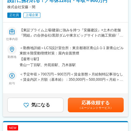
設計に携われる！／年休128日・年収～900万円
実際に使うユーザー（研究者）に直接ヒアリングやワークショッ
方々と打ち合わせを重ねて生まれたデザインが実際のカタチとな
プをしながら、企業のイノベーションを支える空間を共に創って
株式会社安藤・間
り、たくさんの方が使ってくださっている実感を感じることがで
いくので、設計者としてのやりがいを感じられる仕事です。
正社員
上場企業
きます。
・社内に、各分野のプロフェッショナルが揃っているため、どの
変更の範囲：本文参照
案件に対してもワンストップで優れた提案が可能です。
【東証プライム上場/建築に強みを持つ『安藤建設』×土木の老舗
『間組』の合併会社/黒部ダムや東京ビッグサイトの施工実績/「4
■おすすめポイント：
仕事内容
週8閉所」を導入し働き方改革を実施】
・充実した研修…しっかりと研修・OJTでのフォローを行いま
す。
＜勤務地詳細＞LCS設計室住所：東京都港区青山1-1-1 新青山ビル
■業務内容：【変更の範囲:会社の定める業務】
・安定した経営基盤…同社は創業から60年続く老舗商社で例年売
東館８階受動喫煙対策：屋内全面禁煙
当社にて、建築物件のリニューアル意匠設計全般（用途・予算・
勤務地
上を堅調に伸ばしております。成長を続けられている秘訣として
【最寄り駅】
デザイン、耐用年数などのお客様の設計条件の取りまとめ、企画
は、アスクルNo1代理店としての確かな実績と景気に左右されに
青山一丁目駅、外苑前駅、乃木坂駅
設計、基本設計、実施設計、工事監理等）をご担当いただきま
くいワークプレイス構築事業ともに安定しているためになりま
す。
す。
＜予定年収＞700万円～900万円＜賃金形態＞月給制特記事項なし
具体的な案件としては、オフィスビル、商業施設、物流倉庫施
＜賃金内訳＞月額（基本給）：350,000円～500,000円＜月給＞
設、医療福祉施設、教育研究施設等が想定されます。最初の６カ
給与
■同社の魅力：
350,000円～500,000円＜昇給有無＞有＜残業手当＞有＜給与補足
月程度は、当社の業務フローを理解してもらうため、本社（汐
同社は、設計からデザイン、コスト管理、完成後のメンテナンス
＞【年収例】内勤の場合＜時間外手当別途支給、賞与・諸手当含
留）設計部に配属の可能性があります。
まで、自社で一貫した空間ソリューションを提供しております。
む＞32歳 年収 724万円805万円［月20hの時間外労働加味］886万
またオフィス用品通販アスクルを通じ、購買の「場」も提供し、
円［月40hの時間外労働加味］42歳 年収 896万円996万円［月20h
応募依頼する
■働き方、その他：
気になる
顧客の利益を最大化させるための最適な購買を提案しており、創
の時間外労働加味］1,095万円［月40hの時間外労働加味］賃金は
（エージェントサービス）
・フルフレックス制や在宅勤務制度など、各自が裁量を持って働
業以来黒字経営を記録中となっております。
あくまでも目安の金額であり、選考を通じて上下する可能性があ
けるような環境が整っており、全社の残業時間は月平均30時間程
ります。月給(月額)は固定手当を含めた表記です。
度となります。
変更の範囲：会社の定める業務
※17:15の終礼後の残業は上長承認が必要なため、各自が業務工程
NEW
を立て業務を行っています。