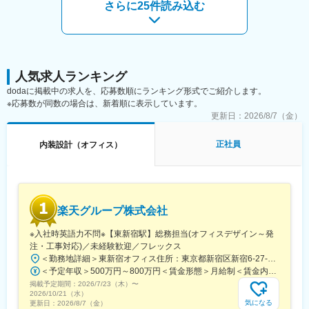
さらに25件読み込む
WELL要件に基づいた設計条件の提示、図面レビュー、竣工後の
変更の範囲：会社の定める業務
パフォーマンス評価などを行います。
■募集背景：
近年、企業経営において，従業員のWell-beingへの関心が急速に
高まっています。その中で WELL認証取得を目指す企業が急増し
人気求人ランキング
ており、当社へのコンサルティング依頼も拡大しています。また
dodaに掲載中の求人を、応募数順にランキング形式でご紹介します。
近年は，WELL認証 X LEED認証を同時取得する大型プロジェクト
※応募数が同数の場合は、新着順に表示しています。
も増えており、体制強化のため新たなメンバーを募集していま
更新日：
2026/8/7（金）
す。
正社員
内装設計（オフィス）
■職場の雰囲気：
・2020年に立ち上がった新しい組織であり，新しい挑戦に対して
活発に意見交換できる職場
・女性が多い(37%)、キャリアの方(20%)の比率も高く，なんでも
言い合えるフラットな組織
楽天グループ株式会社
・フラットでオープンな組織。意見交換が活発で、キャリア入社
のメンバーも約20%在籍しています。
※入社時英語力不問※【東新宿駅】総務担当(オフィスデザイン～発
注・工事対応)／未経験歓迎／フレックス
■キャリアパス：
＜勤務地詳細＞東新宿オフィス住所：東京都新宿区新宿6-27-30 新宿イーストサイドスクエア受動喫煙対策：屋内全面禁煙変更の範囲：会社の定める事業所
まずは，WELL認証コンサルティングを通じて建築・ワークプレ
＜予定年収＞500万円～800万円＜賃金形態＞月給制＜賃金内訳＞月額（基本給）：214,937円～322,785円固定残業手当/月：68,063円～102,215円（固定残業時間40時間0分/月）超過した時間外労働の残業手当は追加支給＜月給＞283,000円～425,000円（一律手当を含む）＜昇給有無＞有＜残業手当＞有＜給与補足＞※上記はあくまで想定であり、ご経験、スキルに応じ決定させて頂きます。■給与改定年2回■賞与年2回■決算賞与有賃金はあくまでも目安の金額であり、選考を通じて上下する可能性があります。月給(月額)は固定手当を含めた表記です。
イス・Well-being分野の専門性を高めていただきます。その後
掲載予定期間：
は，ワークプレイス・コンサルティング・空間サービス・商品ソ
2026/7/23（木）
〜
2026/10/21（水）
リューションの企画・開発など、幅広いキャリアの可能性があり
気になる
更新日：
2026/8/7（金）