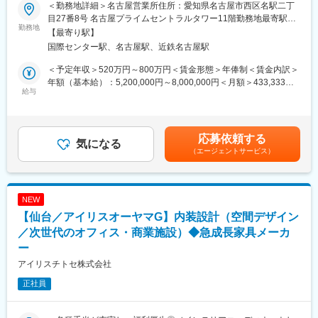
を中心に、学校や公共施設の空間デザインを行っております。ス
＜勤務地詳細＞名古屋営業所住所：愛知県名古屋市西区名駅二丁
ピード感をもって新しいことにチャレンジする。そんな社風の会
■業務概要：
目27番8号 名古屋プライムセントラルタワー11階勤務地最寄駅：
社です。変化し成長し続けることにやりがいをもって取り組める
オフィス・学校・福祉施設・公共施設向け家具の総合メーカーに
勤務地
国際センター駅受動喫煙対策：屋内全面禁煙変更の範囲：会社の
【最寄り駅】
仲間を募集しています。
おいて、空間デザイン（内装工事含む）をご担当いただきます。
定める事業所
国際センター駅、名古屋駅、近鉄名古屋駅
■当社グループについて：
■業務詳細：
＜予定年収＞520万円～800万円＜賃金形態＞年俸制＜賃金内訳＞
アイリスオーヤマグループは家電、法人向けLED照明、日用雑貨
次世代のオフィスデザイン・設計・提案を行っていただきます。
年額（基本給）：5,200,000円～8,000,000円＜月額＞433,333円
品などを企画・製造しているメーカーです。そのうち、当社は法
・ご要望に沿う適切なレイアウト・家具選定・空間の提案
給与
～666,666円（12分割）＜昇給有無＞有＜残業手当＞有＜給与補
人向けの家具メーカーとして展開をしております。多種多様な業
・レイアウト平面図（CAD）、イメージパース（パース作成は別
足＞■賞与：年2回（7月、12月）※前年実績4.6ヶ月支給■決算賞与
界・業種で活用されていますが、メインとなっているクライアン
担当）などの基本設計
（3月）※4等級以上の正社員対象※4年連続で基本給のベースアッ
トは学校・官公庁（都道府県庁、市町村庁など含む）・福祉施設
・空間提案に際する提案資料の作成
プを実施しています。賃金はあくまでも目安の金額であり、選考
応募依頼する
（老人ホーム、公民館、病院など）が中心となります。
・プラン確定後は、空間の実施設計
気になる
を通じて上下する可能性があります。月給(月額)は固定手当を含め
（エージェントサービス）
・お客様との打ち合わせ、ヒアリング（営業との同行）、デザイ
た表記です。
変更の範囲：会社の定める業務
ナーとして顧客へのプレゼンテーションを実施
・マーケティング部と連携した新商品・働き方の起案
NEW
■案件：
【仙台／アイリスオーヤマG】内装設計（空間デザイン
オフィス／教育施設／福祉施設等
／次世代のオフィス・商業施設）◆急成長家具メーカ
■やりがい：
ー
・内装含めてインテリアコーディネートした空間がカタチになる
アイリスチトセ株式会社
こと
・新しい働き方を実現するための商品起案を行えること
正社員
・チームでブレストしながらプロジェクトを遂行すること