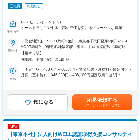
ます。
正社員
転勤なし
・既存顧客へのフォロー及び水平展開からの販路拡大。
■管理者1名、営業5名、アシスタント1名、営業支援1名、デザイ
(☆アピールポイント☆)
ン6名、CM6名からなる総勢20名
オーストラリアや中国で高い評価を受けるグローバルな建築・内
若手が半数以上を占め、かつベテランとの垣根がなく、楽しく明
仕事内容
装設計企業。多様性に富んだ文化的背景を活かした職場環境が魅
るい職場です。未経験者でもしっかりとOJTし、独り立ち後もフ
力です。日本での新規プロジェクトが急増中につき、裁量を持っ
ォロー致しますのでご安心下さい。お客様ごとにご要望が違いま
＜勤務地詳細＞VORT麹町2住所：東京都千代田区平河町1-4-14
てデザイン及び設計を牽引できる方を募集しています！
すので、何年経っても毎回新鮮な気持ちで仕事に取り組めます。
VORT麹町2 9階勤務地最寄駅：東京メトロ有楽町線／麹町駅受
勤務地
非常に遣り甲斐があり、達成感を感じれます。
動喫煙対策：屋内全面禁煙変更の範囲：会社の定める事業所
【最寄り駅】
【主な仕事内容】
麹町駅、半蔵門駅、永田町駅
1. 企画・コンセプト設計
■同社の魅力：
デザインコンセプトや空間構成ゾーニング、動線計画など）の立
同社は創業から50年以上続き老舗商社で例年売上を堅調に伸ばし
＜予定年収＞468万円～600万円＜賃金形態＞月給制＜賃金内訳＞
案やアイデア出し
ております。成長を続けられる秘訣としてはアスクルNo.1代理店
月額（基本給）：346,200円～436,100円固定残業手当/月：
2. 図面作成
給与
としての確かな実績と歴史ある企業でありながら時代の流れをキ
43,800円～63,900円（固定残業時間30時間0分/月）超過した時間
（基本設計図または実施設計図のいずれかの作図スキルをお持ち
ャッチして新たな取組にも柔軟に積極的にチャレンジをしており
外労働の残業手当は追加支給＜月給＞390,000円～500,000円（一
の方を歓迎します。）
ます。
律手当を含む）＜昇給有無＞有＜残業手当＞有＜給与補足＞・昇
展開図・天伏図・照明計画図（実施設計）、平面図・パース図
給 年１回・賞与 年１回賃金はあくまでも目安の金額であり、
応募依頼する
（基本設計）などの図面作成業務を担当。
気になる
変更の範囲：会社の定める業務
選考を通じて上下する可能性があります。月給(月額)は固定手当を
（エージェントサービス）
特に、実施設計図（展開図・天伏図・照明計画図）を正確かつ効
含めた表記です。
率的に作成できる方を歓迎します！
3. マテリアル・家具・照明の選定
仕上材（床・壁・天井など）の提案およびサンプルの取り寄せ、
NEW
ならびに家具・
【東京本社】法人向けWELL認証取得支援コンサルティ
カーテン・照明器具などのコーディネートを担当。