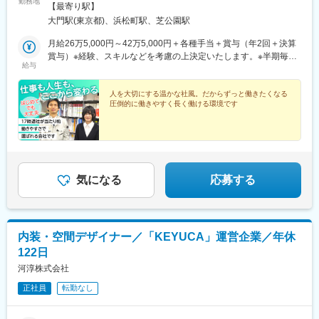
勤務地
徒歩7分・都営浅草線、大江戸線「大門駅」徒歩1分※受動喫煙対
【最寄り駅】
策：屋内全面禁煙
大門駅(東京都)、浜松町駅、芝公園駅
月給26万5,000円～42万5,000円＋各種手当＋賞与（年2回＋決算
賞与）※経験、スキルなどを考慮の上決定いたします。※半期毎に
給与
『サンクス賞』を支給！※通期での決算賞与も支給します（導入後
から6期連続支給）【年収例】850万円／月給54万円＋賞与年間4
カ月～6カ月／48歳750万円／月給48万円＋賞与年間4カ月～6カ
人を大切にする温かな社風。だからずっと働きたくなる
圧倒的に働きやすく長く働ける環境です
月／40歳500万円／月給28万円＋賞与年間4カ月～6カ月／30歳
気になる
応募する
内装・空間デザイナー／「KEYUCA」運営企業／年休
122日
河淳株式会社
正社員
転勤なし