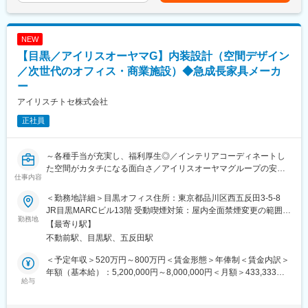
他多様な分野における建物のインテリア設計
さらに将来の基幹事業として順調な歩みを続けているのが、配属
す。月給(月額)は固定手当を含めた表記です。
・デザインコンセプトの策定、平面天井伏展開図などの図面作
先であるパブリックファニチャーインターナショナル事業です。
成、部分詳細図の作成
企画力を活かした家具・備品により、画一的になりがちな公共空
NEW
・色彩計画、仕上材料の選定、家具什器等の設計や選定、サイン
間に新風を吹込んでいます。
【目黒／アイリスオーヤマG】内装設計（空間デザイン
デザイン、アートワーク選定
・着彩図面や3DCADなどを用いたデザインプレゼンテーション資
／次世代のオフィス・商業施設）◆急成長家具メーカ
変更の範囲：会社の定める業務
料作成
ー
・建築設計者と連携したプロジェクト推進
アイリスチトセ株式会社
■作品例
正社員
東京タワー、日本武道館、あべのハルカス、東京ミッドタウン、
東京ドーム他多数
～各種手当が充実し、福利厚生◎／インテリアコーディネートし
■就業環境
た空間がカタチになる面白さ／アイリスオーヤマグループの安定
仕事内容
・働き方の意識改革が進み、4週8休の徹底を行っています。、長
性～
期休暇（GWに10日間など）、有給取得平均12日とお休みもしっ
＜勤務地詳細＞目黒オフィス住所：東京都品川区西五反田3-5-8
かり取得しています。
■業務概要：
JR目黒MARCビル13階 受動喫煙対策：屋内全面禁煙変更の範囲：
・平均勤続年数18.9年、福利厚生が充実しています。
オフィス・学校・福祉施設・公共施設向け家具の総合メーカーに
勤務地
会社の定める事業所
【最寄り駅】
・勤怠管理：パソコンのログと勤務通知システムが連動。サービ
おいて、空間デザイン（内装工事含む）をご担当いただきます。
不動前駅、目黒駅、五反田駅
ス残業は一切なく、PC強制終了ソフトを導入しています。
・残業削減：「竹中新生産システム」と称し、働き方改革に向け
■業務詳細：
＜予定年収＞520万円～800万円＜賃金形態＞年俸制＜賃金内訳＞
た各種取組を行っています。4Dシミュレーションを活用した施工
次世代のオフィスデザイン・設計・提案を行っていただきます。
年額（基本給）：5,200,000円～8,000,000円＜月額＞433,333円
計画・BIM活用・現地工数削減のオフサイト化の推進・ロボット
・ご要望に沿う適切なレイアウト・家具選定・空間の提案
給与
～666,666円（12分割）＜昇給有無＞有＜残業手当＞有＜給与補
や建設機械など最先端技術の活用にて現場での作業工数の削減に
・レイアウト平面図（CAD）、イメージパース（パース作成は別
足＞■賞与：年2回（7月、12月）※前年実績4.6ヶ月支給■決算賞与
取り組んでいます。
担当）などの基本設計