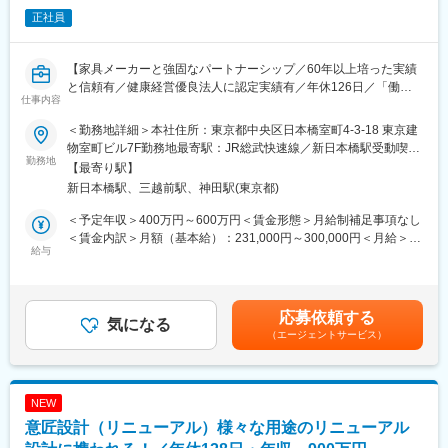
＜工期＞約3～4年のものが多くなっています。
いくので、設計者としてのやりがいを感じられる仕事です。
正社員
＜規模＞改装であれば数百平米規模、施設の設計だと数千～数万
平米
変更の範囲：本文参照
【家具メーカーと強固なパートナーシップ／60年以上培った実績
■入社後の流れ：
と信頼有／健康経営優良法人に認定実績有／年休126日／「働き
入社後には導入研修を実施いたします。また現場配属後にはOJT
仕事内容
方」を快適に／オフィス空間デザイナーを募集】
を通じて業務を学んでいただきます。設計などに関して、会社独
自の勉強会も実施しております。
＜勤務地詳細＞本社住所：東京都中央区日本橋室町4-3-18 東京建
また、会社内での社員同士の距離感も近いため1on1の実施など、
物室町ビル7F勤務地最寄駅：JR総武快速線／新日本橋駅受動喫煙
オフィスの移転・新設・リニューアルの際の新しいオフィス空間
勤務地
サポート体制も万全です！
対策：屋内全面禁煙変更の範囲：会社の定める事業所
【最寄り駅】
の設計を提案します。また、オフィス以外にもビルのロビー・水
新日本橋駅、三越前駅、神田駅(東京都)
回りの改修・文教施設（各種学校）・医療施設（クリニック・病
■組織構成について：
院など）、様々な空間設計に携わります。
大阪と東京で6ユニットに分かれた組織構成です。（1ユニット：
＜予定年収＞400万円～600万円＜賃金形態＞月給制補足事項なし
5～8名）
＜賃金内訳＞月額（基本給）：231,000円～300,000円＜月給＞
■業務詳細：
給与
内訳としては、意匠設計が5ユニット、内装設計が2ユニットとな
231,000円～300,000円＜昇給有無＞有＜残業手当＞有＜給与補足
・オフィスまたはその他の空間のレイアウト設計・内装設計・家
っています。
＞※上記年収は、賞与が含まれた場合の金額です。※経験やスキル
具コーディネートなど
設備設計に関してはプロジェクトを横断して業務を行います。
により考慮し、決定します。■昇給：年1回■賞与：年2回（6月・
・設計図/提案書を作成しお客様へのプレゼンテーション、受注後
12月）※業績連動賞与有賃金はあくまでも目安の金額であり、選
応募依頼する
のお客様との打ち合わせから工事完了までを担当。社内には、
気になる
■働き方：
考を通じて上下する可能性があります。月給(月額)は固定手当を含
（エージェントサービス）
PM・CM・現場管理の専任担当もいますので、各パートと協力し
完全週休二日およびフレックスタイム制を取っているため、裁量
めた表記です。
ながら引き渡しまで携わります。
度の高い働き方が可能となっています。また、状況に応じてリモ
・その他、現地などの調査・実測、ロケーション確認などもあり
ートワークの実施を可能です。案件が全国で発生するため日帰り
ます。
での出張は盛んに生じます。
NEW
意匠設計（リニューアル）様々な用途のリニューアル
■同ポジションの魅力：
■業務の魅力：
・設計・デザインを行う際に、実際にオフィスを使われる社員の