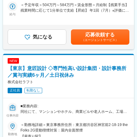
◎企画提案から施工まで一貫して携われる
ートワーク含む）
＜予定年収＞504万円～584万円＜賃金形態＞月給制【残業手当】
◎週2日在宅勤務可・フルフレックス制度導入
残業時間に応じて1分単位で支給【昇給】 年1回（7月）※評価によ
◎年間休日121日・土日祝休み
給与
る＜賃金内訳＞月額（基本給）：265,000円～302,000円その他固
◎2024年よりセンコーグループ参画による安定基盤
定手当/月：30,000円＜月給＞295,000円～332,000円＜昇給有無
＞有＜残業手当＞有＜給与補足＞【賞与】年2回（標準月数年間
■募集背景：
3.5か月）※業績による※想定年収には20時間として年間分の想定
1946年の創業以来、同社はマネキンメーカーのパイオニアとして
応募依頼する
気になる
残業代・首都圏居住手当3万円/月を含む。 残業なしの想定年
事業を展開しながら、空間創造の領域へと事業を拡大してきまし
（エージェントサービス）
収 446万～517万モデル年収■年収584万円：係長/入社5年(中
た。
途)/30代■年収650万円：課長/入社10年(中途)/40代賃金はあくまで
近年はアパレルブランドのウィンドウディスプレイやポップアッ
も目安の金額であり、選考を通じて上下する可能性があります。
プストア、百貨店イベント、商業施設、医療施設など多様な案件
月給(月額)は固定手当を含めた表記です。
NEW
依頼が増加しており、さらなる体制強化に向けて新たな仲間を募
集します。
【東京】意匠設計 ◇専門性高い設計集団・設計事務所
／賞与実績6ヶ月／土日祝休み
■業務内容：
株式会社ラフト
アパレルメーカー、商業施設、百貨店、医療施設など既存顧客を
中心に、店舗内装やウィンドウディスプレイ、展示会ブース、ポ
正社員
転勤なし
ップアップストア等の空間デザイン業務をご担当いただきます。
ブランドコンセプトや顧客ニーズを形にし、人々の心を動かす空
間づくりを実現していただくポジションです。
■業務内容:
企画から設計、施工まで一貫して携わることができるため、デザ
同社にて、マンションやホテル、商業ビルや老人ホーム、工場倉
仕事内容
インの幅を広げながらスキルアップを目指せます。
庫などの建築意匠設計をお任せいたします。
＜取引先＞全国の主要百貨店、アパレルメーカー、ホテル、クリ
全て直取引の案件となるため、ご自身のアイデアをカタチにで
＜勤務地詳細＞東京事務所住所：東京都渋谷区神宮前2-18-19 the
ニック、美術館や博物館、テーマパーク 等
き、大きなやりがいを得ることのできるポジションです。
Folks 2G受動喫煙対策：屋内全面禁煙
＜使用ソフト＞Vectorworks／Illustrator／Photoshop
2021年の1年間では、大阪市内中高層建築物設計受注件数で3位に
勤務地
【最寄り駅】