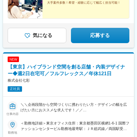
大手案件多数！希望・経験に応じて幅広く担当可能！
気になる
応募する
NEW
【東京】ハイブランド空間を創る店舗・内装デザイナ
ー◆週2日在宅可／フルフレックス／年休121日
株式会社七彩
正社員
＼＼企画段階から空間づくりに携わりたい方・デザインの幅を広
げたい方におススメな求人です！／／
仕事内容
■本求人の特徴・魅力：
＜勤務地詳細＞東京オフィス住所：東京都墨田区横網1-6-1 国際フ
◎創業約80年・業界を牽引する空間創造企業
ァッションセンタービル勤務地最寄駅：ＪＲ総武線／両国駅受動
◎有名アパレルブランド・百貨店・商業施設案件多数
勤務地
喫煙対策：屋内全面禁煙変更の範囲：会社の定める事業所（リモ