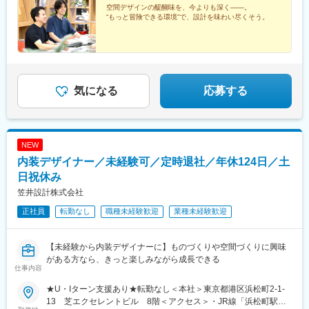
空間デザインの醍醐味を、今よりも深く――。
“もっと冒険できる環境”で、設計を味わい尽くそう。
気になる
応募する
NEW
内装デザイナー／未経験可／定時退社／年休124日／土
日祝休み
笠井設計株式会社
正社員
転勤なし
職種未経験歓迎
業種未経験歓迎
【未経験から内装デザイナーに】ものづくりや空間づくりに興味
がある方なら、きっと楽しみながら成長できる
仕事内容
★U・Iターン支援あり★転勤なし＜本社＞東京都港区浜松町2-1-
13 芝エクセレントビル 8階＜アクセス＞・JR線「浜松町駅」