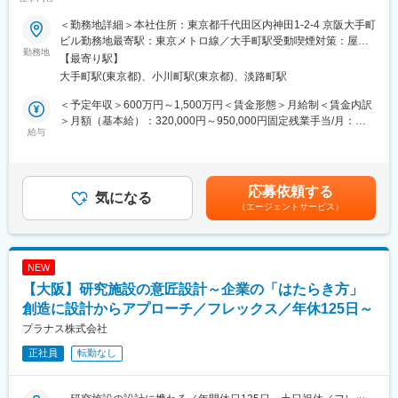
が可能！／企業の「はたらき方」の創造に設計からアプローチ～
設計などに関して、会社独自の勉強会も実施しております。
また、会社内での社員同士の距離感も近いため1on1の実施など、
＜勤務地詳細＞本社住所：東京都千代田区内神田1-2-4 京阪大手町
■業務内容：
サポート体制も万全です！
ビル勤務地最寄駅：東京メトロ線／大手町駅受動喫煙対策：屋内
研究施設の設計に特化した国内有数の建築設計事務所である当社
勤務地
全面禁煙変更の範囲：会社の定める事業所
【最寄り駅】
にて、内装設計職（インテリアデザイナー）をお任せします。
■組織構成について：
大手町駅(東京都)、小川町駅(東京都)、淡路町駅
企業の研究所/本社/イノベーション施設などに対して、企画提案、
大阪と東京で7ユニットに分かれた組織構成です。（1ユニット：
設計、工事監理まで一気通貫で実施いたします。
5～8名）
＜予定年収＞600万円～1,500万円＜賃金形態＞月給制＜賃金内訳
★建築設計者だけでなく元研究者、クリエイティブディレクタ
内訳としては、意匠設計が5ユニット、内装設計が2ユニットとな
＞月額（基本給）：320,000円～950,000円固定残業手当/月：
ー、インテリアデザイナー、グラフィックデザイナーなど様々な
給与
っています。設備設計に関してはプロジェクトを横断して業務を
80,000円～300,000円（固定残業時間40時間0分/月）超過した時
分野のプロフェッショナルが互いの強みを生かしあいながらチー
行います。
間外労働の残業手当は追加支給＜月給＞400,000円～1,250,000円
ムワークでプロジェクトを進めていきます！【変更の範囲：な
（一律手当を含む）＜昇給有無＞有＜残業手当＞有＜給与補足＞■
し】
■働き方：
年齢、経験によって年収は考慮させて頂きます。■賞与：年2回
応募依頼する
気になる
完全週休二日およびフレックスタイム制を取っているため、裁量
決算賞与：年1回（会社業績に応じて支給。直近5期連続支給の実
（エージェントサービス）
■案件について：
度の高い働き方が可能となっています。また、状況に応じてリモ
績）賃金はあくまでも目安の金額であり、選考を通じて上下する
研究施設（実験室）はもちろん、オフィス、カフェ、ショールー
ートワークの実施を可能です。案件が全国で発生するため日帰り
可能性があります。月給(月額)は固定手当を含めた表記です。
ムなど様々な機能を有する複合イノベーション施設を手掛けま
での出張は盛んに生じます。
す。
NEW
※近年、実験室は有さないイノベーション施設を持たれる企業が増
■業務の魅力：
【大阪】研究施設の意匠設計～企業の「はたらき方」
えています。
実際に使うユーザー（研究者）に直接ヒアリングやワークショッ
＜エリア＞全国各地
創造に設計からアプローチ／フレックス／年休125日～
プをしながら、企業のイノベーションを支える空間を共に創って
＜工期＞約3～4年のものが多くなっています。
いくので、設計者としてのやりがいを感じられる仕事です。
プラナス株式会社
＜規模＞改装であれば数百平米規模、施設の設計だと数千～数万
正社員
転勤なし
平米
変更の範囲：本文参照
■入社後の流れ：