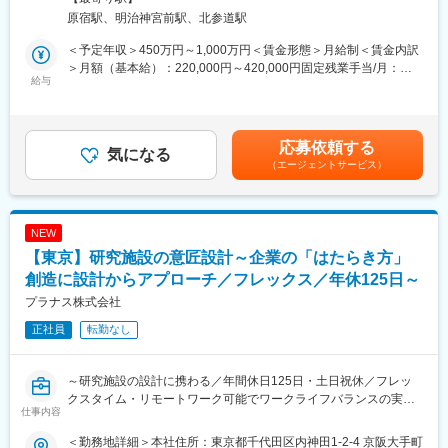
ランクインしております。
原宿駅、明治神宮前駅、北参道駅
■教育制度：
（2022年2月26日:建通新聞掲載）
入社後、業務については、現場での3か月～6ヶ月前後のOJTがメ
＜予定年収＞450万円～1,000万円＜賃金形態＞月給制＜賃金内訳
インとなり、先輩社員について業務を覚えてもらいます。
■業務詳細：
＞月額（基本給）：220,000円～420,000円固定残業手当/月：
※組織としては28名（女性17名・男性11名）となります。
ゼネコンを中心に顧客との打ち合わせ、基本設計・実施設計、関
給与
76,000円～142,000円（固定残業時間40時間0分/月）超過した時
連会社から仕上がってきた図面の確認、工事進捗の確認など設計
間外労働の残業手当は追加支給＜月給＞296,000円～562,000円
■同社の特徴：
から監理業務などをご担当して頂きます。
（一律手当を含む）＜昇給有無＞有＜残業手当＞有＜給与補足＞■
・同社は日本で初めてFRPマネキンを手掛けた存在として知られ
昇給：年1回■賞与：年3回（6ヶ月分）■決算賞与（支給実績あ
応募依頼する
ており、長年にわたり全国主要百貨店やアパレル企業から高い信
【受注元】ディベロッパー、ゼネコンがメイン。既存顧客からの
気になる
り）【モデル年収】35歳620万円（主任）38歳760万円（チー
頼を獲得しています。
（エージェントサービス）
受注が9割で新規顧客からの受注が1割程度です。
フ）40歳950万円（室長)賃金はあくまでも目安の金額であり、選
近年は業界初となる100％植物由来の生分解ボディの開発など、
【案件内容】住宅2割：非住宅8割（マンション、商業ビル、ホテ
考を通じて上下する可能性があります。月給(月額)は固定手当を含
SDGsへの取り組みにも注力しています。
ル、高齢者施設、工場など）です。またS造RC造が9割で木造が1
めた表記です。
・週2日まで在宅勤務可、フレックス制度導入、年間休日121日
割程度です。
NEW
（完全週休2日制／土日祝休）、残業10-30時間程度とワークライ
【新築改修比率】新築が9割で改修が1割程度です。
【東京】研究施設の意匠設計～企業の「はたらき方」
フバランスを整えて働くことが可能です。
【担当エリア】大阪府下が9割です。
【働き方】残業時間は一日当たり2時間程度です。休日出勤はしな
創造に設計からアプローチ／フレックス／年休125日～
変更の範囲：会社の定める業務
い会社としての方針があります。
プラナス株式会社
正社員
転勤なし
■組織構成：
（1）建築設計室30名 （2）構造設計室6名 （3）設備設計室5
名 （4）デザイン室3名
～研究施設の設計に携わる／年間休日125日・土日祝休／フレッ
（平均年齢 32歳）
クスタイム・リモートワーク可能でワークライフバランスの実現
仕事内容
が可能！／企業の「はたらき方」の創造に設計からアプローチ～
■当社の特徴：
デザイン性の高い案件を得意としており、現在まで200棟のプロ
＜勤務地詳細＞本社住所：東京都千代田区内神田1-2-4 京阪大手町