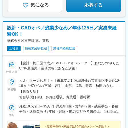
気になる
応募する
設計・CADオペ／残業少なめ／年休125日／実務未経
験OK！
株式会社関東設計 東北支店
正社員
職種未経験歓迎
業種未経験歓迎
【設計・施工図作成／CAD・BIMオペレーター】あなたの“やりた
い”を最優先！業務の幅はあなた次第！
仕事内容
＜U・Iターン歓迎！＞【東北支店】宮城県仙台市青葉区中央3-10-
19 仙台KYビル※宮城、岩手、山形、福島、青森、秋田のうち、い
勤務地
ずれかの常駐先での勤務となります。★希望勤務地は考慮しま
【最寄り駅】
す！お気軽にご相談ください。▼常駐先の例・仙台市（メイ
仙台駅(地下鉄)、あおば通駅、青葉通一番町駅
ン）・石巻市・名取市・多賀城市・岩沼市・栗原市・大崎市・大
和町 など
月給19.5万円～35万円+昇給年1回・賞与年2回・残業手当・各種
手当・退職金あり※年齢・経験・能力などを考慮の上、当社規定に
給与
より優遇します。※前職給与考慮＜社員の年収例＞CADオペレー
ター／経験3年／年収350万円設計技術者／経験10年／年収650万
円設計技術者／経験30年／年収910万円
＜定着率90％×勤続年数10年超のメンバー多数！＞