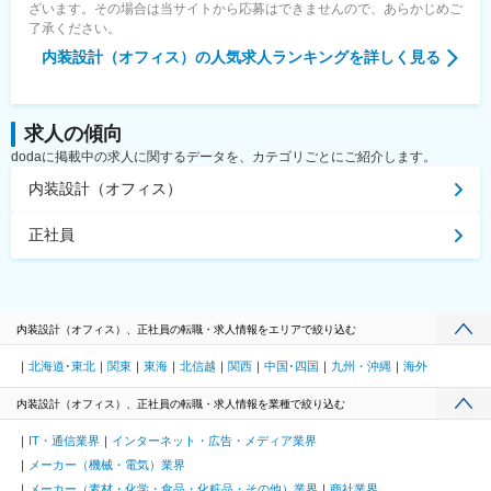
ざいます。その場合は当サイトから応募はできませんので、あらかじめご
了承ください。
内装設計（オフィス）
の人気求人ランキングを詳しく見る
求人の傾向
dodaに掲載中の求人に関するデータを、カテゴリごとにご紹介します。
内装設計（オフィス）
正社員
内装設計（オフィス）、正社員の転職・求人情報をエリアで絞り込む
北海道･東北
関東
東海
北信越
関西
中国･四国
九州・沖縄
海外
内装設計（オフィス）、正社員の転職・求人情報を業種で絞り込む
IT・通信業界
インターネット・広告・メディア業界
メーカー（機械・電気）業界
メーカー（素材・化学・食品・化粧品・その他）業界
商社業界