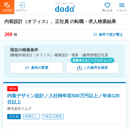
会員登録
ログイン
気になる
メニュー
内装設計（オフィス）、正社員
の転職・求人検索結果
269
条件で並び替え
件
現在の検索条件
[職種]内装設計（オフィス）-建築設計・積算 [雇用形態]正社員
新着求人をいつでもチェック
条件の変更
この条件を保存
NEW
内装デザイン設計／入社時年収500万円以上／年休120
日以上
株式会社リムズ
正社員
転勤なし
5名以上採用