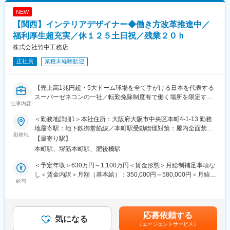
NEW
■オフィス実績例：
【関西】インテリアデザイナー◆働き方改革推進中／
・株式会社小学館集英社プロダクション
・安田不動産株式会社 本社
福利厚生超充実／休１２５土日祝／残業２０ｈ
・アールエムトラスト TMG八丁堀ビル 他
株式会社竹中工務店
※その他実績：https://pb.kawajun.jp/furniture/works/cat/office/
正社員
業種未経験歓迎
■入社後の流れについて：
入社後は3～6ヶ月のOJTを通じて、仕事の流れや業界知識・商品
【売上高1兆円超・5大ドーム球場を全て手がける日本を代表する
知識などを身につけられるため安心です。
スーパーゼネコンの一社／転勤免除制度有で働く場所を限定する
設計のご経験が少ない方も是非ご応募ください。
仕事内容
ことも可能／40代50代活躍中】
■キャリアパス：
＜勤務地詳細1＞本社住所：大阪府大阪市中央区本町4-1-13 勤務
◎スーパーゼネコンで最先端の技術に触れながらキャリアUP！
グローバルかつ多角的な事業展開を行う企業のため、ゆくゆく事
地最寄駅：地下鉄御堂筋線／本町駅受動喫煙対策：屋内全面禁煙
◎DXを推進しながら働き方改革も促進中！
勤務地
業領域を横断した活躍も可能です。
＜勤務地詳細2＞関西エリア各事業所住所：大阪府・兵庫県・京都
【最寄り駅】
◎地場ゼネコンからの中途入社者が増えています！
デザイナーとしてのフィールドを広げやすい環境があります。
府・奈良県・和歌山県・滋賀県の各事業所 受動喫煙対策：屋内全
本町駅、堺筋本町駅、肥後橋駅
面禁煙変更の範囲：会社の定める事業所（リモートワーク含む）
■業務内容
■当社について：
＜予定年収＞630万円～1,100万円＜賃金形態＞月給制補足事項な
スーパーゼネコンの一角で、建物を「作品」と称し品質重視を貫
業歴49年、オリジナリティと提案力を武器に今なお新しい価値を
し＜賃金内訳＞月額（基本給）：350,000円～580,000円＜月給＞
き、東京ミッドタウン・あべのハルカス等、数多くの代表的建築
給与
創造し、成長を続けるエネルギッシュな企業です。
350,000円～580,000円＜昇給有無＞有＜残業手当＞有＜給与補足
物を手掛ける当社にて、インテリアデザイン業務をお任せしま
13万点に及ぶオリジナル製品で流通小売業界に斬新な売場作りを
＞※年収は月平均30時間程度の残業代、作業所勤務関連の手当を
す。
提案するリテールソリューション事業、デザイン性に優れた建築
含む想定年収です。※年収に関しては前職での経験やスキルを考慮
装飾金物で住空間に彩りを添えるグローバルハードウェア事業は
し決定します。■賞与：年2回（6月・12月予定、支給額は会社業
応募依頼する
■業務詳細
気になる
それぞれの分野で圧倒的なトップブランドとしての地位を確立し
績及び人事評価に応じて変動）■昇給 ：年1回（4月）賃金はあく
（エージェントサービス）
・ホテル、オフィスワークプレイス、商業施設を中心とし、その
ています。
までも目安の金額であり、選考を通じて上下する可能性がありま