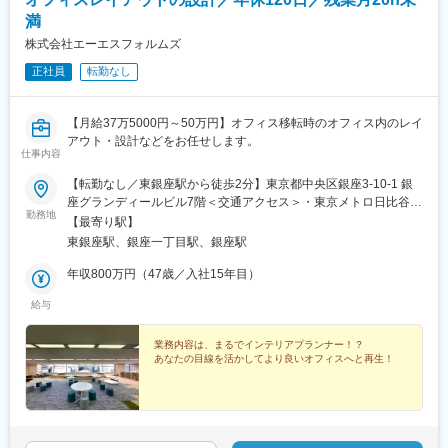
満
株式会社エーエスフォルムズ
正社員
転勤なし
【月給37万5000円～50万円】オフィス移転時のオフィス内のレイ
アウト・設計などをお任せします。
仕事内容
【転勤なし／東銀座駅から徒歩2分】東京都中央区銀座3-10-1 銀
座グランディールビル7階＜交通アクセス＞・東京メトロ日比谷線
勤務地
／都営浅草線 「東銀座駅」A8出口徒歩2分・東京メトロ有楽町
【最寄り駅】
線 「銀座一丁目駅」徒歩6分・東京メトロ銀座線／丸の内線/日
東銀座駅、銀座一丁目駅、銀座駅
比谷線 「銀座駅」徒歩6分・東京メトロ有楽町線／JR 「有楽
町駅」徒歩8分★ランチやショッピング・ディナーも楽しめる好立
年収800万円（47歳／入社15年目）
地★近辺にはGINZA SIXなどもありますので、退勤後の時間でシ
給与
ョッピングやディナー、お昼休みもさまざまなお店のランチを満
喫できます！※受動喫煙対策：あり（事務所内禁煙）
業務内容は、まるでインテリアプランナー！？
あなたの目線を活かしてより良いオフィスへと再生！