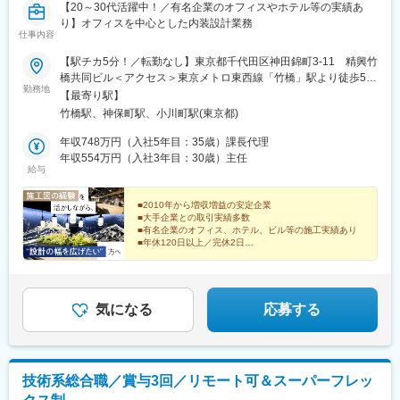
【20～30代活躍中！／有名企業のオフィスやホテル等の実績あ
り】オフィスを中心とした内装設計業務
仕事内容
【駅チカ5分！／転勤なし】東京都千代田区神田錦町3-11 精興竹
橋共同ビル＜アクセス＞東京メトロ東西線「竹橋」駅より徒歩5分
勤務地
都営地下鉄／東京メトロ「神保町」駅より徒歩7分JR「神田」駅
【最寄り駅】
より徒歩15分※受動喫煙防止対策：敷地内喫煙可能場所あり
竹橋駅、神保町駅、小川町駅(東京都)
年収748万円（入社5年目：35歳）課長代理
年収554万円（入社3年目：30歳）主任
給与
■2010年から増収増益の安定企業
■大手企業との取引実績多数
■有名企業のオフィス、ホテル、ビル等の施工実績あり
■年休120日以上／完休2日
■家族手当、資格手当など各種手当充実
― 内装の総合プロデュース企業で、あなたの経験を活か
しませんか？―
気になる
応募する
技術系総合職／賞与3回／リモート可＆スーパーフレッ