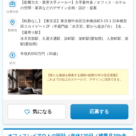
【影響力大・業界大手メーカー】大手案件多／オフィス・ホテル
の空間・家具などのデザイン企画・設計・提案
仕事内容
【転勤なし】【東京店】東京都中央区日本橋浜町3-15-1 日本橋安
田スカイゲート2F（半蔵門線「水天宮」駅から徒歩7分）【名古
勤務地
屋店】愛知県名古屋市中区丸の内3-19-12 （名古屋市名城線「久
【最寄り駅】
屋大通」駅から徒歩2分）＜受動喫煙対策：屋内全面禁煙＞
水天宮前駅、久屋大通駅、浜町駅、栄町駅(愛知県)、人形町駅、栄
駅(愛知県)
年収約550万円（30歳）
給与
【新たな価値を模索する挑戦×創業51年の安定基盤】
これまでの以上のスケールで、デザインに没頭できる。
気になる
応募する
オフィスレイアウトの設計／年休120日／残業月20h未