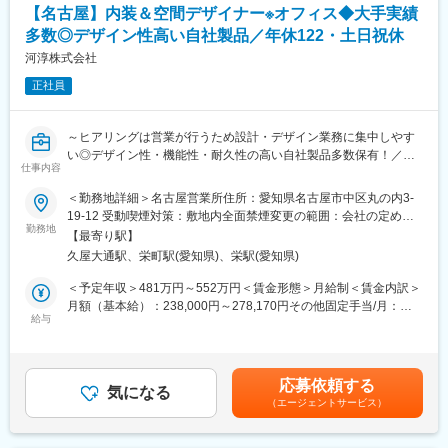
【名古屋】内装＆空間デザイナー※オフィス◆大手実績
・入寮条件はありますが、寮も完備されています。
・住宅融資や持株制度、退職金制度など福利厚生、各種手当も充
多数◎デザイン性高い自社製品／年休122・土日祝休
実しています。
河淳株式会社
正社員
■同社の魅力：
◇「働き方改革」の取り組み
当社では、業界に先駆けて、社員全員がいきいきと働ける仕組み
～ヒアリングは営業が行うため設計・デザイン業務に集中しやす
を実現するための施策を実施しております。
い◎デザイン性・機能性・耐久性の高い自社製品多数保有！／イ
そのひとつとして、ワークライフバランスの実現のために、生産
仕事内容
ンテリアショップ「KEYUCA」事業を展開する安定成長企業◎～
性向上や効率化・省力化に向けて現場でのICT・AI導入や、女性活
躍推進の一環として「けんせつ小町」活動の積極展開など、全社
＜勤務地詳細＞名古屋営業所住所：愛知県名古屋市中区丸の内3-
■職務内容：
を挙げて働き方改革を推進しております。
19-12 受動喫煙対策：敷地内全面禁煙変更の範囲：会社の定める
オフィス空間を中心に、内装デザイン・空間づくりに携わってい
勤務地
◇業務効率化・DX
事業所
【最寄り駅】
ただきます。
建設業界はアナログ色が強いイメージがあるかと思いますが、当
久屋大通駅、栄町駅(愛知県)、栄駅(愛知県)
顧客へのヒアリングは営業が行うため、基本は内勤で設計・デザ
社では社内に技術研究所やDX戦略部等を擁するなど、常に業務効
イン業務に集中できる環境です。
率化・DXを積極的に進めております。
＜予定年収＞481万円～552万円＜賃金形態＞月給制＜賃金内訳＞
自社の製品を中心とした空間全体のデザインに携わっていただき
直近では、施工管理職の業務を効率化するため、スマートグラ
月額（基本給）：238,000円～278,170円その他固定手当/月：
ます。
給与
ス・ドローン・衛星通信など最新の技術を活用した全社での取り
64,000円～66,600円＜月給＞302,000円～344,770円＜昇給有無
組みや、自社内でのアプリ開発などを積極的に行い社内に展開し
＞有＜残業手当＞有＜給与補足＞■固定手当内訳：・技術手
■職務詳細：
ております。
当:38,000円～40,000円・その他一律手当（住宅手当等）:26,000
・オフィスの内装／空間デザインの企画・設計
◇キャリアパス
円～26,600円賃金はあくまでも目安の金額であり、選考を通じて
応募依頼する
・コンセプト立案・ゾーニング・レイアウト・商品選定
気になる
希望する業務内容・勤務地・キャリアパスを申告する「自己申告
上下する可能性があります。月給(月額)は固定手当を含めた表記で
（エージェントサービス）
・レイアウト設計・空間デザインにおける顧客への提案
制度」や全社員共通の評価制度があるため、キャリア採用の方も
す。
・オフィス内装設計全般（意匠設計から製作図作成まで）
新卒採用社員と同様、正当に評価される仕組みが整っておりま
・関連会社や社内との打ち合わせ など
す。