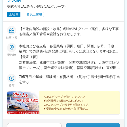
クス制
株式会社JALみらい建設(JALグループ)
正社員
5名以上採用
【空港内施設の新設・改修】6割がJALグループ案件、多様な工事
も担当／施工管理や設計をお任せします。
仕事内容
本社および各支店、各営業所（羽田、成田、関西、伊丹、千歳、
福岡）での勤務※初期配属は羽田もしくは成田となります※ほぼす
勤務地
べて空港内施設での勤務です※工事グループの施工管理は、各営業
【最寄り駅】
所も含め40名ほどです★U・Iターン歓迎！★希望勤務地を最大限
新整備場駅、成田空港駅(鉄道)、関西空港駅(鉄道)、大阪空港駅(大
考慮します★週2回、リモートも可能です！【本社】東京都大田区
阪モノレール)、新千歳空港駅(鉄道)、福岡空港駅(鉄道)、東成田
羽田空港3-5-1 日本航空M1ビル【千葉支店】千葉県成田市成田国
駅、蛍池駅
際空港内 日本航空成田第1ハンガー2階【関西営業所（関西事務
795万円／40歳（経験者・有資格者）※賞与+手当+時間外勤務手当
所）】大阪府泉南市泉州空港南1番地 JAL輸出貨物ビル2階【関西
を含む
給与
営業所（伊丹事務所）】大阪府豊中市蛍池西町3-555 大阪国際空
715万円／35歳（経験者・有資格者）※賞与+手当+時間外勤務手当
港 北事務所棟1階【千歳営業所】北海道千歳市美々 新千歳空港国
を含む
内線旅客ターミナルビル3階【福岡営業所】福岡県福岡市博多区空
＼JALグループで働くチャンス／
■建設業界の経験があればOK！
港前2丁目5番35号
□JALグループの安定性×働きやすさ
■残業は少なめ＆連休も取得可能
□リモート可能
■スーパーフレックス活用OK
□賞与年3回支給 etc.