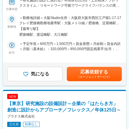
～研究施設の設計に携わる／年間休日125日・土日祝休／フレッ
入社後には導入研修を実施いたします。また現場配属後にはOJT
クスタイム・リモートワーク可能でワークライフバランスの実現
を通じて業務を学んでいただきます。
仕事内容
が可能！／企業の「はたらき方」の創造に設計からアプローチ～
設計などに関して、会社独自の勉強会も実施しております。
また、会社内での社員同士の距離感も近いため1on1の実施など、
＜勤務地詳細＞大阪Studio住所：大阪府大阪市西区江戸堀1-17-17
■業務内容：
サポート体制も万全です！
クレイ肥後橋勤務地最寄駅：大阪メトロ線／肥後橋、淀屋橋駅受
研究施設の設計に特化した国内有数の建築設計事務所である当社
勤務地
動喫煙対策：屋内全面禁煙変更の範囲：会社の定める事業所
【最寄り駅】
にて、意匠設計職をお任せします。
■組織構成について：
肥後橋駅、渡辺橋駅、大江橋駅
企業の研究所/本社/イノベーション施設などに対して、企画提案、
意匠設計職は、大阪と東京で6ユニットに分かれた組織構成です。
設計、工事監理まで一気通貫で実施いたします。
（1ユニット：5～8名）
＜予定年収＞600万円～1,500万円＜賃金形態＞月給制＜賃金内訳
★建築設計者だけでなく元研究者、クリエイティブディレクタ
内訳としては、意匠設計が5ユニット、内装設計が2ユニットとな
＞月額（基本給）：320,000円～950,000円固定残業手当/月：
ー、インテリアデザイナー、グラフィックデザイナーなど様々な
給与
っています。
80,000円～300,000円（固定残業時間40時間0分/月）超過した時
分野のプロフェッショナルが互いの強みを生かしあいながらチー
設備設計に関してはプロジェクトを横断して業務を行います。
間外労働の残業手当は追加支給＜月給＞400,000円～1,250,000円
ムワークでプロジェクトを進めていきます！【変更の範囲：な
（一律手当を含む）＜昇給有無＞有＜残業手当＞有＜給与補足＞■
し】
■働き方：
年齢、経験によって年収は考慮させて頂きます。■賞与：年2回
応募依頼する
気になる
完全週休二日およびフレックスタイム制を取っているため、裁量
決算賞与：年1回（会社業績に応じて支給。直近5期連続支給の実
（エージェントサービス）
■案件について：
度の高い働き方が可能となっています。また、状況に応じてリモ
績）賃金はあくまでも目安の金額であり、選考を通じて上下する
研究施設（実験室）はもちろん、オフィス、カフェ、ショールー
ートワークの実施を可能です。案件が全国で発生するため日帰り
可能性があります。月給(月額)は固定手当を含めた表記です。
ムなど様々な機能を有する複合イノベーション施設を手掛けま
での出張は盛んに生じます。
す。
NEW
※近年、実験室は有さないイノベーション施設を持たれる企業が増
■業務の魅力：
【東京】研究施設の設備設計～企業の「はたらき方」
えています。
実際に使うユーザー（研究者）に直接ヒアリングやワークショッ
創造に設計からアプローチ／フレックス／年休125日～
プをしながら、企業のイノベーションを支える空間を共に創って
＜エリア＞全国各地
いくので、設計者としてのやりがいを感じられる仕事です。
プラナス株式会社
＜工期＞約3～4年のものが多くなっています。
正社員
転勤なし
＜規模＞改装であれば数百平米規模、施設の設計だと数千～数万
変更の範囲：本文参照