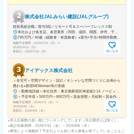
ます。
株式会社JALみらい建設(JALグループ)
変更の範囲：会社の定める業務
技術系総合職／賞与3回／リモート可＆スーパーフレックス制
本社および各支店、各営業所（羽田、成田、関西、伊丹、千歳、福岡）での勤務※初期配属は羽田もしくは成田となります※ほぼすべて空港内施設での勤務です※工事グループの施工管理は、各営業所も含め40名ほどです★U・Iターン歓迎！★希望勤務地を最大限考慮します★週2回、リモートも可能です！【本社】東京都大田区羽田空港3-5-1 日本航空M1ビル【千葉支店】千葉県成田市成田国際空港内 日本航空成田第1ハンガー2階【関西営業所（関西事務所）】大阪府泉南市泉州空港南1番地 JAL輸出貨物ビル2階【関西営業所（伊丹事務所）】大阪府豊中市蛍池西町3-555 大阪国際空港 北事務所棟1階【千歳営業所】北海道千歳市美々 新千歳空港国内線旅客ターミナルビル3階【福岡営業所】福岡県福岡市博多区空港前2丁目5番35号
795万円／40歳（経験者・有資格者）※賞与+手当+時間外勤務手当を含む 715万円／35歳（経験者・有資格者）※賞与+手当+時間外勤務手当を含む
掲載予定期間：
2026/7/13（月）
〜
2026/10/11（日）
気になる
更新日：
2026/7/16（木）
アイデックス株式会社
＜在宅可＞空間デザイン・設計／オシャレな空間づくりに企画から
携わる※新宿NEWoman等の実績
＜勤務地詳細＞本社住所：東京都新宿区神楽坂2-14 ノービィビル1F、4F受動喫煙対策：屋内全面禁煙変更の範囲：会社の定める事業所（リモートワーク含む）
＜予定年収＞500万円～800万円＜賃金形態＞月給制＜賃金内訳＞月額（基本給）：250,000円～500,000円＜月給＞250,000円～500,000円＜昇給有無＞有＜残業手当＞有＜給与補足＞※基本給は最低額です。あなたのご経験・スキルに応じて決定します。◆昇給年１回（業績による）◆賞与年2回（業績による）◆年収例（賞与含む）入社3年目／520万円（経験年数5年）入社5年目／610万円（経験年数7年）賃金はあくまでも目安の金額であり、選考を通じて上下する可能性があります。月給(月額)は固定手当を含めた表記です。
掲載予定期間：
2026/7/2（木）
〜
2026/9/30（水）
気になる
更新日：
2026/8/6（木）
※求人応募数の多い順にランキングしています（非公開求人は除く）。
※集計対象期間：2026/7/31（金）～2026/8/6（木）
※事情により掲載終了予定日よりも前に求人募集が終了していることもご