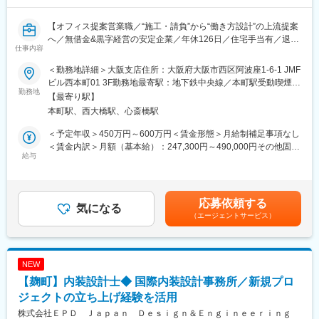
・新しい働き方を実現するための商品起案を行えること
・チームでブレストしながらプロジェクトを遂行すること
【オフィス提案営業職／“施工・請負”から“働き方設計”の上流提案
へ／無借金&黒字経営の安定企業／年休126日／住宅手当有／退職
■アイリスチトセについて：
仕事内容
金制度あり／勤務時間選択制度など働きやすい環境】
コロナ禍により働く環境・学ぶ環境が大きく変わり、働くニーズ
も多様化している世の中。当社、アイリスチトセはオフィス空間
＜勤務地詳細＞大阪支店住所：大阪府大阪市西区阿波座1-6-1 JMF
同社は、ワークプレイスソリューションカンパニーとして、創業
を中心に、学校や公共施設の空間デザインを行っております。ス
ビル西本町01 3F勤務地最寄駅：地下鉄中央線／本町駅受動喫煙対
以来50年以上にわたり無借金・黒字経営を継続してきた安定基盤
勤務地
ピード感をもって新しいことにチャレンジする。そんな社風の会
策：屋内全面禁煙変更の範囲：会社の定める事業所
【最寄り駅】
を有する企業です。
社です。変化し成長し続けることにやりがいをもって取り組める
本町駅、西大橋駅、心斎橋駅
従来の「オフィス＝作業空間」という概念から、「オフィス＝生
仲間を募集しています。
産性・創造性・組織力を生む経営資源」へと社会的な価値観が変
＜予定年収＞450万円～600万円＜賃金形態＞月給制補足事項なし
化する中、同社では単なる内装工事・レイアウト提案にとどまら
■当社グループについて：
＜賃金内訳＞月額（基本給）：247,300円～490,000円その他固定
ず、企業の働き方・組織の在り方・事業成長を支える“ワークプレ
給与
アイリスオーヤマグループは家電、法人向けLED照明、日用雑貨
手当/月：10,000円＜月給＞257,300円～500,000円＜昇給有無＞
イス設計”へと事業領域を拡張しています。事業拡大フェーズに入
品などを企画・製造しているメーカーです。そのうち、当社は法
有＜残業手当＞有＜給与補足＞■昇給：年1回■賞与：年2回（別途
り、オフィス移転・改修・働き方改革ニーズの増加を背景に、
人向けの家具メーカーとして展開をしております。多種多様な業
業績連動賞与有）賃金はあくまでも目安の金額であり、選考を通
「施工を知っている」「現場を理解している」経験を活かしなが
界・業種で活用されていますが、メインとなっているクライアン
じて上下する可能性があります。月給(月額)は固定手当を含めた表
応募依頼する
ら、より上流の構想・設計・提案フェーズを担う人材を新たに募
気になる
トは学校・官公庁（都道府県庁、市町村庁など含む）・福祉施設
記です。
（エージェントサービス）
集しています。
（老人ホーム、公民館、病院など）が中心となります。
■業務内容：
変更の範囲：会社の定める業務
・支店規模拡大に向け営業人員拡充。
NEW
・民間企業（法人）へ内装インテリアまで含めたオフィス空間全
【麹町】内装設計士◆ 国際内装設計事務所／新規プロ
体を提案するお仕事です。
・案件情報をベースにお客様へアプローチし、ヒヤリング。社内/
ジェクトの立ち上げ経験を活用
外スタッフと打合せし、見積作成⇒提案⇒契約という流れになり
株式会社ＥＰＤ Ｊａｐａｎ Ｄｅｓｉｇｎ＆Ｅｎｇｉｎｅｅｒｉｎｇ