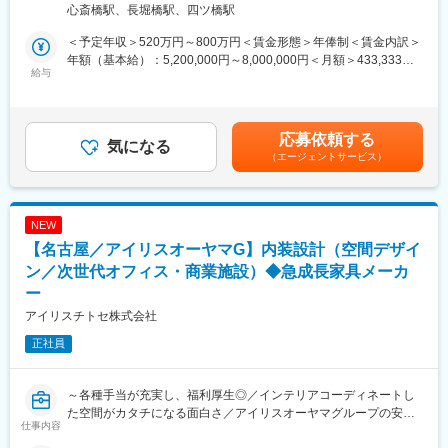
心斎橋駅、長堀橋駅、四ツ橋駅
■当社グループについて：
■業務詳細：
＜予定年収＞520万円～800万円＜賃金形態＞年俸制＜賃金内訳＞
アイリスオーヤマグループは家電、法人向けLED照明、日用雑貨
次世代のオフィスデザイン・設計・提案を行っていただきます。
年額（基本給）：5,200,000円～8,000,000円＜月額＞433,333円
品などを企画・製造しているメーカーです。そのうち、当社は法
・ご要望に沿う適切なレイアウト・家具選定・空間の提案
給与
～666,666円（12分割）＜昇給有無＞有＜残業手当＞有＜給与補
人向けの家具メーカーとして展開をしております。多種多様な業
・レイアウト平面図（CAD）、イメージパース（パース作成は別
足＞■賞与：年2回（7月、12月）※前年実績4.6ヶ月支給■決算賞与
界・業種で活用されていますが、メインとなっているクライアン
担当）などの基本設計
（3月）※4等級以上の正社員対象※4年連続で基本給のベースアッ
トは学校・官公庁（都道府県庁、市町村庁など含む）・福祉施設
・空間提案に際する提案資料の作成
プを実施しています。賃金はあくまでも目安の金額であり、選考
応募依頼する
（老人ホーム、公民館、病院など）が中心となります。
・プラン確定後は、空間の実施設計
気になる
を通じて上下する可能性があります。月給(月額)は固定手当を含め
（エージェントサービス）
・お客様との打ち合わせ、ヒアリング（営業との同行）、デザイ
た表記です。
変更の範囲：会社の定める業務
ナーとして顧客へのプレゼンテーションを実施
・マーケティング部と連携した新商品・働き方の起案
NEW
■案件：
【名古屋／アイリスオーヤマG】内装設計（空間デザイ
オフィス／教育施設／福祉施設等
ン／次世代オフィス・商業施設）◆急成長家具メーカ
■やりがい：
ー
・内装含めてインテリアコーディネートした空間がカタチになる
アイリスチトセ株式会社
こと
・新しい働き方を実現するための商品起案を行えること
正社員
・チームでブレストしながらプロジェクトを遂行すること
■アイリスチトセについて：
～各種手当が充実し、福利厚生◎／インテリアコーディネートし
コロナ禍により働く環境・学ぶ環境が大きく変わり、働くニーズ
た空間がカタチになる面白さ／アイリスオーヤマグループの安定
仕事内容
も多様化している世の中。当社、アイリスチトセはオフィス空間
性～