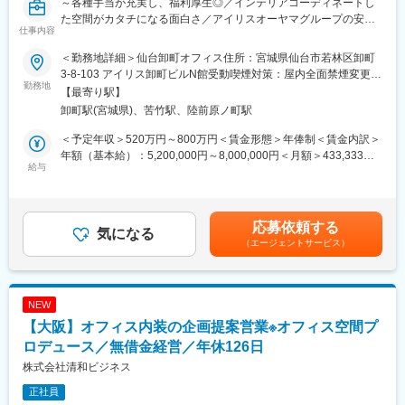
■アイリスチトセについて：
～各種手当が充実し、福利厚生◎／インテリアコーディネートし
コロナ禍により働く環境・学ぶ環境が大きく変わり、働くニーズ
た空間がカタチになる面白さ／アイリスオーヤマグループの安定
仕事内容
も多様化している世の中。当社、アイリスチトセはオフィス空間
性～
を中心に、学校や公共施設の空間デザインを行っております。ス
＜勤務地詳細＞仙台卸町オフィス住所：宮城県仙台市若林区卸町
ピード感をもって新しいことにチャレンジする。そんな社風の会
■業務概要：
3-8-103 アイリス卸町ビルN館受動喫煙対策：屋内全面禁煙変更の
社です。変化し成長し続けることにやりがいをもって取り組める
オフィス・学校・福祉施設・公共施設向け家具の総合メーカーに
勤務地
範囲：会社の定める事業所
【最寄り駅】
仲間を募集しています。
おいて、空間デザイン（内装工事含む）をご担当いただきます。
卸町駅(宮城県)、苦竹駅、陸前原ノ町駅
■当社グループについて：
■業務詳細：
＜予定年収＞520万円～800万円＜賃金形態＞年俸制＜賃金内訳＞
アイリスオーヤマグループは家電、法人向けLED照明、日用雑貨
次世代のオフィスデザイン・設計・提案を行っていただきます。
年額（基本給）：5,200,000円～8,000,000円＜月額＞433,333円
品などを企画・製造しているメーカーです。そのうち、当社は法
・ご要望に沿う適切なレイアウト・家具選定・空間の提案
給与
～666,666円（12分割）＜昇給有無＞有＜残業手当＞有＜給与補
人向けの家具メーカーとして展開をしております。多種多様な業
・レイアウト平面図（CAD）、イメージパース（パース作成は別
足＞■賞与：年2回（7月、12月）※前年実績4.6ヶ月支給■決算賞与
界・業種で活用されていますが、メインとなっているクライアン
担当）などの基本設計
（3月）※4等級以上の正社員対象※4年連続で基本給のベースアッ
トは学校・官公庁（都道府県庁、市町村庁など含む）・福祉施設
・空間提案に際する提案資料の作成
プを実施しています。賃金はあくまでも目安の金額であり、選考
応募依頼する
（老人ホーム、公民館、病院など）が中心となります。
・プラン確定後は、空間の実施設計
気になる
を通じて上下する可能性があります。月給(月額)は固定手当を含め
（エージェントサービス）
・お客様との打ち合わせ、ヒアリング（営業との同行）、デザイ
た表記です。
変更の範囲：会社の定める業務
ナーとして顧客へのプレゼンテーションを実施
・マーケティング部と連携した新商品・働き方の起案
NEW
■案件：
【大阪】オフィス内装の企画提案営業※オフィス空間プ
オフィス／教育施設／福祉施設等
ロデュース／無借金経営／年休126日
■やりがい：
株式会社清和ビジネス
・内装含めてインテリアコーディネートした空間がカタチになる
正社員
こと