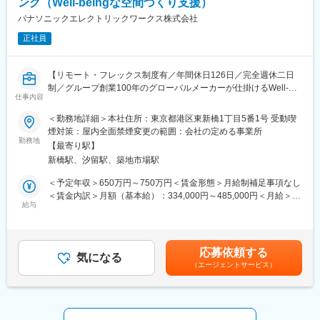
ング（Well-beingな空間づくり支援）
その他：クライアントとの打ち合わせ、見積・予算の調整、施工
パナソニックエレクトリックワークス株式会社
監理・現場対応、プレゼン資料の作成など、プロジェクトマネー
正社員
ジャーのサポート業務も担当していただきます。
■組織構成：
【リモート・フレックス制度有／年間休日126日／完全週休二日
20代～40代の3名が在籍しています。平均年齢は35歳です。
制／グループ創業100年のグローバルメーカーが仕掛けるWell-
仕事内容
Beingを実現する新規事業】
■事業内容：
オフィス設計・デザイン
＜勤務地詳細＞本社住所：東京都港区東新橋1丁目5番1号 受動喫
■職務内容：
住宅設計・デザイン
煙対策：屋内全面禁煙変更の範囲：会社の定める事業所
米国発の健康建築認証 WELL Building Standard? の取得を支援す
勤務地
店舗設計・デザイン
【最寄り駅】
るコンサルティング業務です。クライアント企業のオフィスや建
SES事業
新橋駅、汐留駅、築地市場駅
築プロジェクトにおいて、働く人の健康・快適性・生産性を高め
る Well-beingな空間づくりを支援します。認証取得の戦略立案か
■勤務時間・曜日:
＜予定年収＞650万円～750万円＜賃金形態＞月給制補足事項なし
らプロジェクト推進まで、設計・施工・認証機関と連携しながら
勤務時間：9：30～18：30（休憩60分）
＜賃金内訳＞月額（基本給）：334,000円～485,000円＜月給＞
プロジェクトをリードして頂きます。
給与
休日：土、日、祝日
334,000円～485,000円＜昇給有無＞有＜残業手当＞有＜給与補足
勤務日はカレンダー通り。
＞※上記予定年収は想定年収範囲ですが、実際の給与提示は年齢・
■職務詳細：
オフィスは半蔵門駅・&#40628;町駅・永田町駅から近く、通勤に
前職・経験を考慮の上、当社規程に準じ決定します。賃金はあく
1.WELL認証取得のコンサルティング：
とても便利な立地です。
までも目安の金額であり、選考を通じて上下する可能性がありま
応募依頼する
クライアントの課題をヒアリング・実査により把握し、認証取得
気になる
職場は和やかで活気があり、サポート体制も整っているため、安
す。月給(月額)は固定手当を含めた表記です。
（エージェントサービス）
に向けた戦略と実行プランを策定します。
心して働ける環境です。
2.プロジェクトマネジメント：
&#8226; 年間休日 120日
クライアント、認証機関、設計事務所など複数のステークホルダ
&#8226; ５年ごとのリフレッシュ休暇あり
ーと連携しながらプロジェクトを推進します。
皆様のご応募をお待ちしております！
3.設計・技術支援：