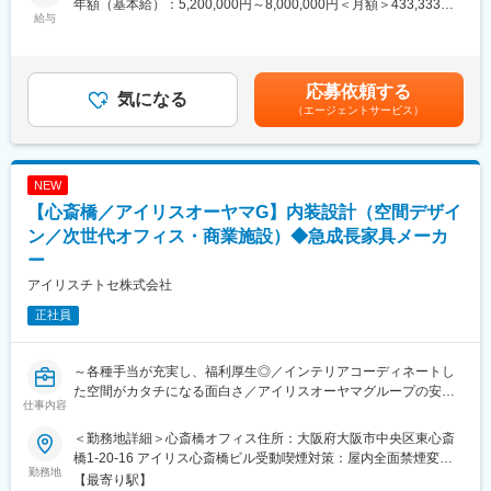
年額（基本給）：5,200,000円～8,000,000円＜月額＞433,333円
品などを企画・製造しているメーカーです。そのうち、当社は法
・ご要望に沿う適切なレイアウト・家具選定・空間の提案
給与
～666,666円（12分割）＜昇給有無＞有＜残業手当＞有＜給与補
人向けの家具メーカーとして展開をしております。多種多様な業
・レイアウト平面図（CAD）、イメージパース（パース作成は別
足＞■賞与：年2回（7月、12月）※前年実績4.6ヶ月支給■決算賞与
界・業種で活用されていますが、メインとなっているクライアン
担当）などの基本設計
（3月）※4等級以上の正社員対象※4年連続で基本給のベースアッ
トは学校・官公庁（都道府県庁、市町村庁など含む）・福祉施設
・空間提案に際する提案資料の作成
プを実施しています。賃金はあくまでも目安の金額であり、選考
応募依頼する
（老人ホーム、公民館、病院など）が中心となります。
・プラン確定後は、空間の実施設計
気になる
を通じて上下する可能性があります。月給(月額)は固定手当を含め
（エージェントサービス）
・お客様との打ち合わせ、ヒアリング（営業との同行）、デザイ
た表記です。
変更の範囲：会社の定める業務
ナーとして顧客へのプレゼンテーションを実施
・マーケティング部と連携した新商品・働き方の起案
NEW
■案件：
【心斎橋／アイリスオーヤマG】内装設計（空間デザイ
オフィス／教育施設／福祉施設等
ン／次世代オフィス・商業施設）◆急成長家具メーカ
■やりがい：
ー
・内装含めてインテリアコーディネートした空間がカタチになる
アイリスチトセ株式会社
こと
・新しい働き方を実現するための商品起案を行えること
正社員
・チームでブレストしながらプロジェクトを遂行すること
■アイリスチトセについて：
～各種手当が充実し、福利厚生◎／インテリアコーディネートし
コロナ禍により働く環境・学ぶ環境が大きく変わり、働くニーズ
た空間がカタチになる面白さ／アイリスオーヤマグループの安定
仕事内容
も多様化している世の中。当社、アイリスチトセはオフィス空間
性～
を中心に、学校や公共施設の空間デザインを行っております。ス
＜勤務地詳細＞心斎橋オフィス住所：大阪府大阪市中央区東心斎
ピード感をもって新しいことにチャレンジする。そんな社風の会
■業務概要：
橋1-20-16 アイリス心斎橋ビル受動喫煙対策：屋内全面禁煙変更
社です。変化し成長し続けることにやりがいをもって取り組める
オフィス・学校・福祉施設・公共施設向け家具の総合メーカーに
勤務地
の範囲：会社の定める事業所
【最寄り駅】
仲間を募集しています。
おいて、空間デザイン（内装工事含む）をご担当いただきます。