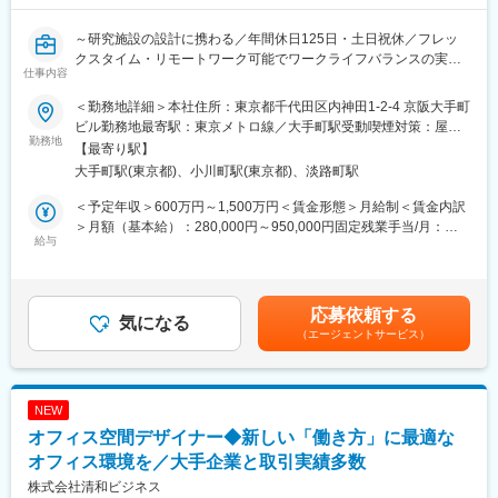
平米
～研究施設の設計に携わる／年間休日125日・土日祝休／フレッ
■入社後の流れ：
クスタイム・リモートワーク可能でワークライフバランスの実現
入社後には導入研修を実施いたします。また現場配属後にはOJT
仕事内容
が可能！／企業の「はたらき方」の創造に設計からアプローチ～
を通じて業務を学んでいただきます。
設計などに関して、会社独自の勉強会も実施しております。
＜勤務地詳細＞本社住所：東京都千代田区内神田1-2-4 京阪大手町
■業務内容：
また、会社内での社員同士の距離感も近いため1on1の実施など、
ビル勤務地最寄駅：東京メトロ線／大手町駅受動喫煙対策：屋内
研究施設の設計に特化した国内有数の建築設計事務所である当社
勤務地
サポート体制も万全です！
全面禁煙変更の範囲：会社の定める事業所
【最寄り駅】
にて、設備設計職をお任せします。
大手町駅(東京都)、小川町駅(東京都)、淡路町駅
企業の研究所/本社/イノベーション施設などに対して、企画提案、
■組織構成について：
設計、工事監理まで一気通貫で実施いたします。
大阪と東京で7ユニットに分かれた組織構成です。（1ユニット：
＜予定年収＞600万円～1,500万円＜賃金形態＞月給制＜賃金内訳
◆様々なビルディングタイプの中でも、弊社が専門とする研究施
5～8名）
＞月額（基本給）：280,000円～950,000円固定残業手当/月：
設（ラボ）は特に設備設計者が主役となれる分野です。意匠設計
給与
内訳としては、意匠設計が5ユニット、内装設計が2ユニットとな
90,000円～300,000円（固定残業時間40時間0分/月）超過した時
者から設備設計を請ける立場ではなく、建築設備システム、ラボ
っています。設備設計に関してはプロジェクトを横断して業務を
間外労働の残業手当は追加支給＜月給＞370,000円～1,250,000円
システムをクライアントに直接提案する中心的な役割として、よ
行います。
（一律手当を含む）＜昇給有無＞有＜残業手当＞有＜給与補足＞■
りプロジェクトの上流に関わることができます！【変更の範囲：
年齢、経験によって年収は考慮させて頂きます。■賞与：年2回
応募依頼する
なし】
気になる
■働き方：
決算賞与：年1回（会社業績に応じて支給。直近5期連続支給の実
（エージェントサービス）
完全週休二日およびフレックスタイム制を取っているため、裁量
績）賃金はあくまでも目安の金額であり、選考を通じて上下する
■案件について：
度の高い働き方が可能となっています。また、状況に応じてリモ
可能性があります。月給(月額)は固定手当を含めた表記です。
研究施設（実験室）はもちろん、オフィス、カフェ、ショールー
ートワークの実施を可能です。案件が全国で発生するため日帰り
ムなど様々な機能を有する複合イノベーション施設を手掛けま
での出張は盛んに生じます。
NEW
す。
オフィス空間デザイナー◆新しい「働き方」に最適な
※近年、実験室は有さないイノベーション施設を持たれる企業が増
■業務の魅力：
えています。
オフィス環境を／大手企業と取引実績多数
実際に使うユーザー（研究者）に直接ヒアリングやワークショッ
＜エリア＞全国各地
プをしながら、企業のイノベーションを支える空間を共に創って
株式会社清和ビジネス