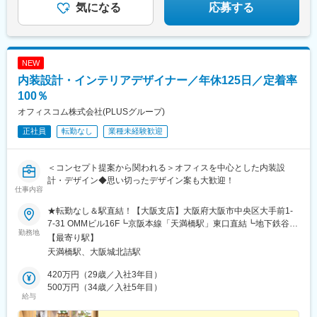
まだある魅力はこの求人をチェック！
気になる
応募する
NEW
内装設計・インテリアデザイナー／年休125日／定着率
100％
オフィスコム株式会社(PLUSグループ)
正社員
転勤なし
業種未経験歓迎
＜コンセプト提案から関われる＞オフィスを中心とした内装設
計・デザイン◆思い切ったデザイン案も大歓迎！
仕事内容
★転勤なし＆駅直結！【大阪支店】大阪府大阪市中央区大手前1-
7-31 OMMビル16F┗京阪本線「天満橋駅」東口直結┗地下鉄谷町
勤務地
線「天満橋駅」1番出口直結※入社後の研修は下記にて行います。
【最寄り駅】
【東京本社】東京都千代田区九段北4-1-7 九段センタービル
天満橋駅、大阪城北詰駅
7F┗JR「市ヶ谷駅」より徒歩5分┗都営新宿線「市ヶ谷駅」A4出
口より徒歩3分
420万円（29歳／入社3年目）
500万円（34歳／入社5年目）
給与