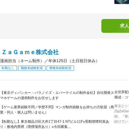
求人
ｇＺａＧａｍｅ株式会社
漫画担当（ネーム制作）／年休125日（土日祝日休み）
転勤なし
職種未経験歓迎
業種未経験歓迎
全世界配
【東京ディバンカー・パラノイズ・エバーテイルの制作会社】自社開発ス
構成・コ
マホゲームの漫画制作をお任せします
東京とシ
【ゲーム業界経験不問／学歴不問】マンガ制作経験をお持ちの方歓迎（商
ZigZa
業・同人・個人は問いません）
録。『東
【転勤なし】東京都品川区大井1丁目47-1 NTビル11F※受動喫煙対策あ
続けてい
り：敷地内禁煙（喫煙場所あり）※今回募集...