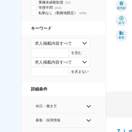
業種未経験歓迎
(
32
)
学歴不問
(
316
)
最寄駅
転勤なし（勤務地限定）
(
309
)
給与
キーワード
事業
求人掲載内容すべて
を含む
求人掲載内容すべて
を含まない
詳細条件
休日・働き方
募集・採用情報
Ｚｉ