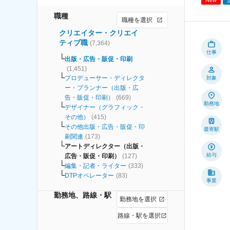
職種
職種を選択
クリエイター・クリエイ
ティブ職
(
7,364
)
仕事
出版・広告・販促・印刷
(
1,451
)
プロデューサー・ディレクタ
対象
ー・プランナー（出版・広
告・販促・印刷）
(
669
)
勤務地
デザイナー（グラフィック・
その他）
(
415
)
その他出版・広告・販促・印
最寄駅
刷関連
(
173
)
アートディレクター（出版・
給与
広告・販促・印刷）
(
127
)
編集・記者・ライター
(
333
)
DTPオペレーター
(
83
)
事業
勤務地、路線・駅
勤務地を選択
路線・駅を選択