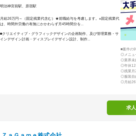
明治神宮前駅、原宿駅
月給26万円～（固定残業代含む）★前職給与を考慮します。※固定残業代
は、時間外労働の有無にかかわらず月45時間分を...
■クリエイティブ・グラフィックデザインの企画制作、及び管理業務・サ
インデザイン計画・ディスプレイデザイン設計、制作...
■案件の
◎メニュ
◎業界未
◎年休1
◎残業月
◎服装自
◎月給2
求人
ｇＺａＧａｍｅ株式会社