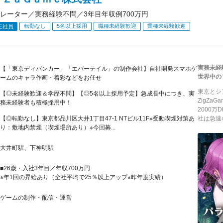
レーター／実務経験不問／3年目年収例700万円
転勤なし
5名以上採用
職種未経験歓迎
業種未経験歓迎
正社員
実務未経
【「東京ディバンカー」「エバーテイル」の制作会社】自社開発スマホゲ
世界中の
ームのキャラ作画・着彩などをお任せ
東京とシ
【◎未経験歓迎＆学歴不問】【◎5名以上採用予定】急成長中につき、実
ZigZ
務未経験者も積極採用中！
2000
【◎転勤なし】東京都品川区大井1丁目47-1 NTビル11F※受動喫煙対策あ
社は急速
り：敷地内禁煙（喫煙場所あり）※今回募...
大井町駅、下神明駅
■26歳・入社3年目／年収700万円
※年1回の昇給あり（全社平均で25％以上アップ※昨年度実績）
ゲームの制作・配信・運営