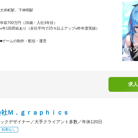
大井町駅、下神明駅
年収700万円（26歳・入社3年目）
※年1回昇給あり（全社平均で25％以上アップ※昨年度実績）
■ゲームの制作・配信・運営
求人
会社Ｍ．ｇｒａｐｈｉｃｓ
ックデザイナー／大手クライアント多数／年休120日
転勤なし