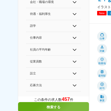
会社・職場の環境
イラスト
New
待遇・福利厚生
語学
仕事内容
仕事
社員の平均年齢
対象
従業員数
勤務地
設立
最寄駅
応募方法
給与
457
この条件の求人数
件
事業
検索する