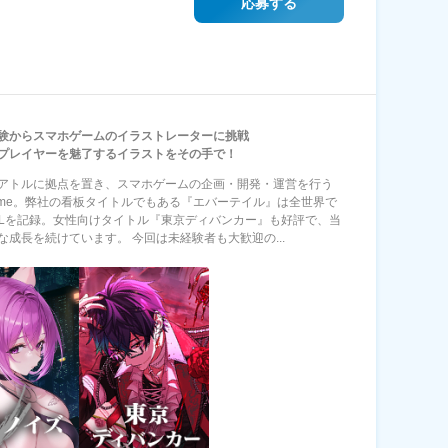
応募する
験からスマホゲームのイラストレーターに挑戦
プレイヤーを魅了するイラストをその手で！
アトルに拠点を置き、スマホゲームの企画・開発・運営を行う
aGame。弊社の看板タイトルでもある『エバーテイル』は全世界で
万DLを記録。女性向けタイトル『東京ディバンカー』も好評で、当
な成長を続けています。 今回は未経験者も大歓迎の...