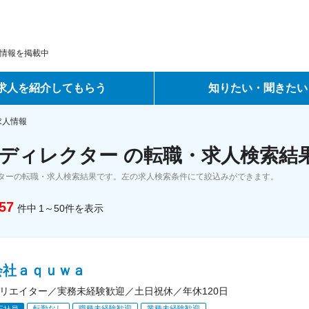
情報を掲載中
求人を紹介してもらう
知りたい・聞きたい
ントサービス
転職ノウハウ
求人情報
ディレクター の転職・求人検索結
サービス
データで見る転職
ターの転職・求人検索結果です。左の求人検索条件にて絞込みができます。
ーエージェントサービス
コラム・インタビュー
57
件中
1～50
件
を表示
転職Q&A
会社ａｑｕｗａ
クリエイター／実務未経験歓迎／土日祝休／年休120日
転勤なし
職種未経験歓迎
業種未経験歓迎
正社員