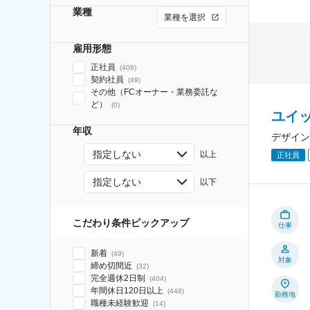
業種
業種を選択
雇用形態
正社員
(
408
)
契約社員
(
49
)
その他（FCオーナー・業務委託な
ど）
(
0
)
ユイ
年収
デザイン
指定しない
以上
正社員
指定しない
以下
こだわり条件ピックアップ
仕事
新着
(
49
)
対象
締め切間近
(
32
)
完全週休2日制
(
404
)
年間休日120日以上
(
448
)
勤務地
職種未経験歓迎
(
14
)