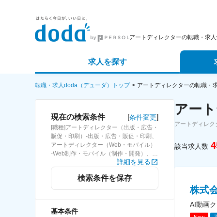
アートディレクターの転職・求人
求人を探す
詳細条件から探す
エージェ
転職・求人doda（デューダ）トップ
アートディレクターの転職・
アート
新着求人から探す
スカウト
[
]
現在の検索条件
条件変更
アートディレク
[職種]アートディレクター（出版・広告・
求人特集から探す
パートナ
販促・印刷）-出版・広告・販促・印刷、
4
アートディレクター（Web・モバイル）
該当求人数
-Web制作・モバイル（制作・開発）、ア
詳細を見る
ートディレクター（ゲーム制作／開発）-
ソーシャル・ゲーム（制作・開発）
検索条件を保存
株式
AI動画
基本条件
New