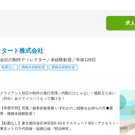
求人
ッタート株式会社
会社の制作ディレクター／未経験歓迎／年休128日
転勤なし
職種未経験歓迎
業種未経験歓迎
クライアント対応や制作の進行管理／内勤だけじゃない！撮影立ち合い
（外出）ありでメリハリもって働ける！
【学歴不問】営業／顧客折衝業務 いずれかのご経験をお持ちの方◆業
界・職種未経験歓迎！
【転勤なし】東京都渋谷区神宮前6-33-6 テスチュード302＜アクセス＞・
東京メトロ千代田線・副都心線「明治神宮...