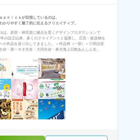
ａｐｈｉｃｓが目指しているのは、
わかりやすく魅了的に伝えるクリエイティブ。
aphicsは、原宿・神宮前に拠点を置くデザインプロダクションで
04年の設立以来、多くのクライアントと協業し、広告・販促物を
々の作品を送り出してきました。＜作品例（一部）＞◎明治安
生命・第一ネオ生命・大同生命・東京海上日動あんしん生...