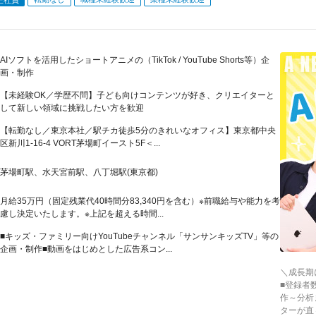
AIソフトを活用したショートアニメの（TikTok / YouTube Shorts等）企
画・制作
【未経験OK／学歴不問】子ども向けコンテンツが好き、クリエイターと
して新しい領域に挑戦したい方を歓迎
【転勤なし／東京本社／駅チカ徒歩5分のきれいなオフィス】東京都中央
区新川1-16-4 VORT茅場町イースト5F＜...
茅場町駅、水天宮前駅、八丁堀駅(東京都)
月給35万円（固定残業代40時間分83,340円を含む）※前職給与や能力を考
慮し決定いたします。※上記を超える時間...
■キッズ・ファミリー向けYouTubeチャンネル「サンサンキッズTV」等の
企画・制作■動画をはじめとした広告系コン...
＼成長期
■登録者
作～分析
ターが直