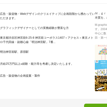
Ｍ．ｇｒ
広告・販促物・Webデザインのクリエイティブに企画段階から携わってい
本質を、
ただきます。
M.gr
グラフィックデザイナーとしての実務経験が豊富な方
す。20
中心に数
東京都渋谷区神宮前6-25-8 神宮前コーポラス1407＜アクセス＞東京メト
田・第一
ロ千代田線・副都心線「明治神宮駅」7番...
明治神宮前駅、原宿駅
月給25万円以上※経験・能力等を考慮し決定いたします。
広告・販促物の企画提案・製作