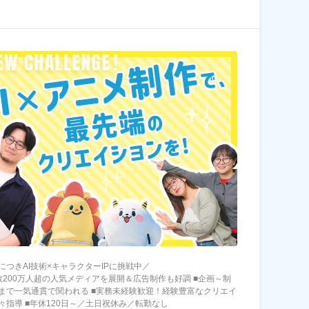
につきAI技術×キャラクターIPに挑戦中／
数200万人超の人気メディアを展開＆広告制作も好調 ■企画～制
まで一気通貫で関われる ■実務未経験歓迎！経験豊富なクリエイ
々指導 ■年休120日～／土日祝休み／転勤なし