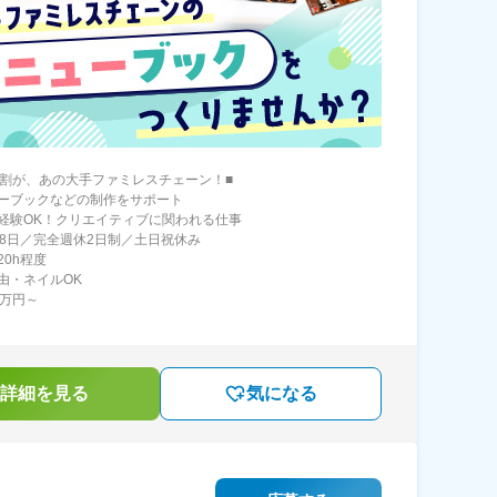
9割が、あの大手ファミレスチェーン！■
ーブックなどの制作をサポート
経験OK！クリエイティブに関われる仕事
28日／完全週休2日制／土日祝休み
20h程度
由・ネイルOK
6万円～
詳細を見る
気になる