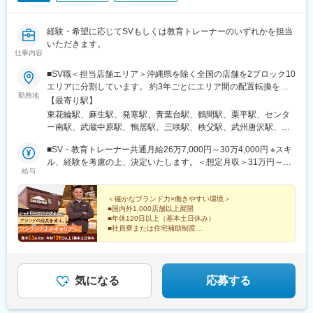
美駅、京橋駅(大阪府)、天満橋駅、阿倍野駅(地下鉄)、淀屋橋駅、
千里中央駅(北大阪急行)、長堀橋駅、大阪駅、堺東駅、岡田浦駅、
経験・希望に応じてSVもしくは教育トレーナーのいずれかを担当
森ノ宮駅、都島駅、摂津本山駅、仁川駅、鳴尾・武庫川女子大前
いただきます。
駅、御影駅(兵庫県・阪神線)、尼崎駅(東海道本線)、西宮北口駅、
仕事内容
博多駅、西新駅、酒殿駅、西鉄福岡駅、天神駅、福間駅、天拝山
駅、小倉駅(福岡県)、鴨宮駅、忍ケ丘駅、茶山・京都芸術大学駅、
■SV職＜担当店舗エリア＞沖縄県を除く全国の店舗を2ブロック10
和泉中央駅、自由が丘駅、幡ケ谷駅、下高井戸駅、学芸大学駅、
エリアに分割しています。 約3年ごとにエリア間の配置転換を行
勤務地
三軒茶屋駅、中目黒駅、下北沢駅、武蔵小杉駅、みなと元町駅、
い、多様な経験を積みながらキャリア形成いただきます。・北海
【最寄り駅】
千歳烏山駅、旧居留地・大丸前駅、元住吉駅、三宮・花時計前
道・東北 ・北関東 ・埼玉千葉 ・東京神奈川 ・北陸甲信越 ・東海
東花輪駅、麻生駅、発寒駅、青葉台駅、鶴間駅、栗平駅、センタ
駅、神戸駅(兵庫県)、加古川駅、恵比寿駅、御徒町駅、八王子駅、
・近畿 ・兵庫中四国 ・九州※全国転勤が発生するポジションです※
ー南駅、武蔵中原駅、鴨居駅、三咲駅、秩父駅、武州唐沢駅、和
山陽姫路駅、月島駅、立町駅、岡山駅、秋葉原駅、皆実町二丁目
初任地希望エリアが御座いましたら面接時にご相談ください※直営
光市駅、祝園駅、西明石駅、梅島駅、新高島平駅、葛西駅、柴又
駅、後楽園駅、ひばりケ丘駅(東京都)、倉敷駅、道場南口駅、仙川
店舗がないエリアの研修は近隣エリア店舗で実施頂きます※車での
■SV・教育トレーナー共通月給26万7,000円～30万4,000円 ※スキ
駅、恵比寿駅、代々木公園駅、新宿御苑前駅、阿佐ケ谷駅、京成
駅、上大岡駅、練馬駅、成田駅、七道駅、鳩ケ谷駅、東札幌駅、
移動がメインとなります（運転免許／経験必須）■教育トレーナー
ル、経験を考慮の上、決定いたします。＜想定月収＞31万円～44
曳舟駅、築地市場駅、永田町駅、池袋駅、白金台駅、乃木坂駅、
給与
南砂町駅、西４丁目駅、本川越駅、赤坂駅(東京都)、西早稲田駅、
職本社：山梨県甲府市下曽根町3440-1※全国店舗への出張あり
万円（月給＋諸手当）
自由が丘駅、中目黒駅、東小金井駅、羽村駅、大橋駅(福岡県)、茶
都電雑司ケ谷駅、神泉駅、住吉駅(東京都)、亀戸水神駅、京橋駅
（月4～5回）受動喫煙対策：分煙
山駅(福岡県)、赤間駅、小淵沢駅、竜王駅、石和温泉駅、甲府駅、
(東京都)、曙橋駅、鮫洲駅、府中競馬正門前駅、牛込神楽坂駅、京
＜確かなブランド力×働きやすい環境＞
国母駅、酒折駅、波高島駅、新琴似駅、センター北駅、二和向台
■国内外1,000店舗以上展開
急蒲田駅、新御茶ノ水駅、越中島駅、国際展示場駅、淡路町駅、
駅、毛呂駅、西高島平駅、代官山駅、代々木八幡駅、四谷三丁目
■年休120日以上（基本土日休み）
六本木一丁目駅、乃木坂駅、井の頭公園駅、銀座駅、西武新宿
駅、新宿三丁目駅、南阿佐ケ谷駅、曳舟駅、東銀座駅、赤坂見附
■社員寮または住宅補助制度
駅、三越前駅、新高円寺駅、落合駅(東京都)、虎ノ門駅、半蔵門
■家族手当
駅、東池袋駅、白金高輪駅、九品仏駅、高島平駅、千駄ケ谷駅、
駅、大崎広小路駅、二子新地駅、大森海岸駅、大塚駅前駅、溝の
■食事手当
銀座駅、麹町駅、都電雑司ケ谷駅、奥沢駅
■退職金制度
口駅、新高島駅、桜木町駅、元町・中華街駅、下飯田駅、石上
駅、糸貫駅、近鉄名古屋駅、栄町駅(愛知県)、西高蔵駅、矢田駅
経営視点やマネジメント力を磨きながら、長くキャリア
気になる
応募する
(愛知県)、木曽川駅、東海通駅、新豊橋駅、京都駅、祇園四条駅、
を築いていける環境です。
鞍馬口駅、北新地駅、谷町九丁目駅、日本橋駅(大阪府)、天王寺駅
前駅、梅田駅(地下鉄)、今福鶴見駅、四ツ橋駅、大阪ビジネスパー