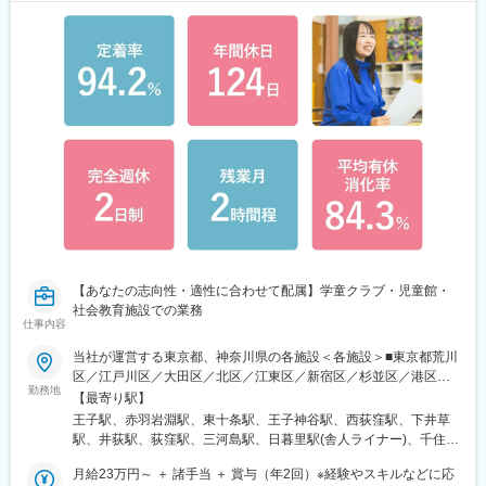
【あなたの志向性・適性に合わせて配属】学童クラブ・児童館・
社会教育施設での業務
仕事内容
当社が運営する東京都、神奈川県の各施設＜各施設＞■東京都荒川
区／江戸川区／大田区／北区／江東区／新宿区／杉並区／港区／
勤務地
目黒区／練馬区■神奈川県茅ヶ崎市＜各拠点＞本社：東京都港区海
【最寄り駅】
岸1丁目9番18号 国際浜松町ビル7階◎アクセス└JR「浜松町駅」
王子駅、赤羽岩淵駅、東十条駅、王子神谷駅、西荻窪駅、下井草
より徒歩5分└都営大江戸線「大門駅」B1出口より徒歩6分└ゆり
駅、井荻駅、荻窪駅、三河島駅、日暮里駅(舎人ライナー)、千住大
かもめ「竹芝駅」より徒歩3分※受動喫煙対策あり
橋駅、町屋駅(東京メトロ)、駒場東大前駅、神泉駅、祐天寺駅、学
月給23万円～ ＋ 諸手当 ＋ 賞与（年2回）※経験やスキルなどに応
芸大学駅、中目黒駅、池尻大橋駅、都立家政駅、光が丘駅、中村