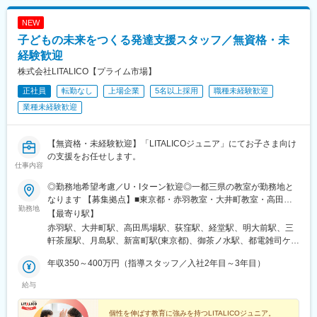
ク駅、肥後橋駅、千里中央駅(大阪モノレール)、桜ノ宮駅、岡本駅
NEW
(兵庫県)、甲子園駅、石屋川駅、祇園駅(福岡県)、天神南駅、朝倉
街道駅、平和通駅、元田中駅、奥沢駅、松原駅(東京都)、西太子堂
子どもの未来をつくる発達支援スタッフ／無資格・未
駅、代官山駅、池ノ上駅、新丸子駅、花隈駅、芦花公園駅、元町
経験歓迎
駅(兵庫県)、神戸三宮駅(阪神)、ハーバーランド駅、上野広小路
株式会社LITALICO【プライム市場】
駅、京王八王子駅、姫路駅、勝どき駅、八丁堀駅(広島県)、岡山駅
前駅、岩本町駅、皆実町六丁目駅、春日駅(東京都)、倉敷市駅、豊
正社員
転勤なし
上場企業
5名以上採用
職種未経験歓迎
島園駅(都営線)、大和川駅、バスセンター前駅、永田町駅、学習院
業種未経験歓迎
下駅、東池袋駅、新富町駅(東京都)、新宿御苑前駅、府中本町駅、
神楽坂駅、蓮沼駅、小川町駅(東京都)、有明駅(東京都)、銀座一丁
目駅、神谷町駅、新宿駅、大崎駅、巣鴨新田駅、高津駅(神奈川
【無資格・未経験歓迎】「LITALICOジュニア」にてお子さま向け
県)、高島町駅、馬車道駅、大曽根駅、駅前駅、九条駅(京都府)、
の支援をお任せします。
烏丸駅、天王寺駅、大阪城北詰駅、大江橋駅、松屋町駅、住吉駅
仕事内容
(兵庫県・阪神線)、櫛田神社前駅、旦過駅、東北沢駅、神戸三宮駅
◎勤務地希望考慮／U・Iターン歓迎◎一都三県の教室が勤務地と
(阪急・神戸高速)、三宮駅(神戸新交通)、高速神戸駅、上野御徒町
なります 【募集拠点】■東京都・赤羽教室・大井町教室・高田馬
駅、胡町駅、西川緑道公園駅、末広町駅(東京都)、御幸橋駅、水道
勤務地
場教室・荻窪教室・経堂教室・明大前教室・三軒茶屋教室・立川
【最寄り駅】
橋駅、豊島園駅(西武線)、高須神社駅
教室・月島教室・東銀座教室・お茶の水教室・池袋東口教室・巣
赤羽駅、大井町駅、高田馬場駅、荻窪駅、経堂駅、明大前駅、三
鴨教室・池袋教室・石神井公園西口教室・町田教室・吉祥寺教
軒茶屋駅、月島駅、新富町駅(東京都)、御茶ノ水駅、都電雑司ケ谷
室・中目黒教室■神奈川県・川崎教室・溝の口教室・武蔵小杉教
駅、巣鴨駅、池袋駅、石神井公園駅、中目黒駅、立川北駅、町田
室・藤沢教室・横浜教室・センター南教室・横浜桜木町教室■埼玉
年収350～400万円（指導スタッフ／入社2年目～3年目）
駅、吉祥寺駅、京急川崎駅、武蔵小杉駅、溝の口駅、藤沢駅、横
県・浦和教室・大宮教室■千葉県・船橋教室・松戸教室※将来的に
浜駅、センター南駅、桜木町駅、浦和駅、大宮駅(埼玉県)、船橋
給与
勤務地変更の可能性あり。希望や事情を考慮し、決定しておりま
駅、松戸駅、赤羽岩淵駅、下神明駅、西早稲田駅、下高井戸駅、
す。
西太子堂駅、築地駅、新御茶ノ水駅、東池袋駅、大塚駅前駅、代
個性を伸ばす教育に強みを持つLITALICOジュニア。
官山駅、立川駅、井の頭公園駅、川崎駅、新丸子駅、武蔵溝ノ口