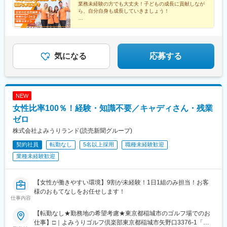
業務未経験の方でも大丈夫！子どもの成長に貢献しなが
■埼玉県川口市・川口【本部】東京都千代田区六番町10-2 六番町
品川シーサイド駅、戸越公園駅
ら、自分自身も成長していきましょう！
市川ビル 1F※受動喫煙対策あり：スクール内禁煙
◎月給26万8667円～35万6000円
◎平均年齢27歳
◎男性の育休取得率100％（2024年実績）
◎有給取得率86％
◎ほぼ定時退社
気になる
応募する
NEW
女性比率100％！経験・知識不要／キャディさん・残業
ゼロ
株式会社よみうりランド(読売新聞グループ)
契約社員
転勤なし
5名以上採用
職種未経験歓迎
業種未経験歓迎
【女性が働きやすい環境】9割が未経験！1日1組のみ担当！お客
様のおもてなしをお任せします！
仕事内容
【転勤なし★勤務地の希望考慮★東京都稲城市のゴルフ場でのお
仕事】□｜よみうりゴルフ倶楽部東京都稲城市矢野口3376-1「読