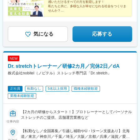
感いただけるすべての方を歓迎します！
山、四条大宮、四条河原町、烏丸御池、宇治岡山県：倉敷広島
線)、北新地駅、住道駅、倉敷市駅、横川駅、立町駅、広島駅、稲
私たちと共に、多様な人が幸せになれる社会をつくりま
県：広島、広島駅南、広島横川、広島紙屋町・新＝新規開設拠
荷町駅(広島県)、新札幌駅、新越谷駅、葭川公園駅、京成西船駅、
せんか？
点。開設前、別拠点配属の可能性あり・詳細：『LITALICOワーク
新橋駅、日暮里駅、秋葉原駅、九段下駅、大塚駅(東京都)、岐阜
◎累計就職者数17,000名超え
ス 全国一覧』参照・勤務地：希望考慮の上、通勤1時間圏内で配
駅、静岡駅、名鉄一宮駅、尾頭橋駅、大曽根駅、新豊田駅、祇園
◎見学・相談満足度91%
属先を決定予定。上記以外の拠点希望も歓迎※受動喫煙対策：屋内
四条駅、四条大宮駅、四条駅(京都市営)、九条駅(京都府)、伏見桃
◎オンライン事業説明会開催中
全面禁煙
山駅、東梅田駅、倉敷駅、横川駅(広島県)、紙屋町東駅、松川町
気になる
応募する
駅、千葉中央駅、東中山駅、虎ノ門駅、西日暮里駅、神田駅(東京
都)、後楽園駅、大塚駅前駅、日吉町駅、西一宮駅、清水五条駅、
烏丸駅、十条駅(京都府・近鉄線)、桃山駅、大阪梅田駅(阪神線)、
横川一丁目駅、県庁前駅(広島県)、猿猴橋町駅、的場町駅
NEW
Dr. stretchトレーナー／研修2カ月／完休2日／dA
株式会社nobitel（ノビテル）ストレッチ専門店「Dr. stretch」
正社員
転勤なし
5名以上採用
職種未経験歓迎
業種未経験歓迎
【2カ月の研修からスタート！】プロトレーナーとしてパーソナル
ストレッチのご提供、店舗運営業務など
仕事内容
【転勤なし／全国募集／引越し補助やU・Iターン支援あり】北海
道／東京／神奈川／千葉／埼玉／大阪／京都／兵庫／滋賀／愛知