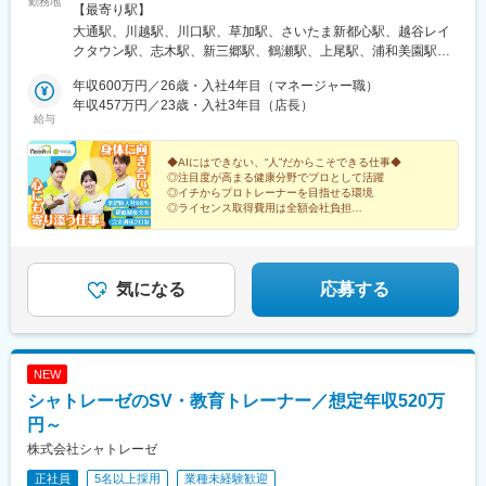
勤務地
／岐阜／福岡／広島／岡山＜新店舗続々オープン＞愛知、東京、
【最寄り駅】
埼玉、大阪など◎勤務地の希望考慮◎U・Iターン歓迎◎引っ越し
大通駅、川越駅、川口駅、草加駅、さいたま新都心駅、越谷レイ
手当（上限35万円まで）※規定あり※以下店舗への配属の場合は、
クタウン駅、志木駅、新三郷駅、鶴瀬駅、上尾駅、浦和美園駅、
【株式会社DSGN（子会社）】へ在籍出向となります。└東京：自
藤の牛島駅、北浦和駅、聖蹟桜ケ丘駅、赤坂見附駅、荻窪駅、高
由が丘・幡ヶ谷 ・下高井戸・学芸大学・三軒茶屋・中目黒・下北
年収600万円／26歳・入社4年目（マネージャー職）
田馬場駅、吉祥寺駅、池袋駅、渋谷駅、錦糸町駅、亀戸駅、東京
沢・千歳烏山・恵比寿・BINO御徒町・八王子・月島・ヨドバシ
年収457万円／23歳・入社3年目（店長）
駅、新宿駅(東京メトロ)、南大沢駅、宝町駅(東京都)、四谷三丁目
給与
Akiba・飯田橋ラムラ・東京ドームシティ ラクーア・恵比寿西
駅、大井町駅、府中駅(東京都)、新小岩駅、麻布十番駅、飯田橋
口・ひばりが丘パルコ・仙川・練馬└神奈川：武蔵小杉・元住
駅、蒲田駅、御茶ノ水駅、門前仲町駅、有明テニスの森駅、神田
吉・上大岡京急└千葉：イオンモール成田└兵庫：神戸元町・三宮
◆AIにはできない、“人”だからこそできる仕事◆
駅(東京都)、六本木駅、木場駅(東京都)、有楽町駅、新宿西口駅、
◎注目度が高まる健康分野でプロとして活躍
トアロード・三宮・デュオこうべ・ニッケパークタウン加古川・
日本橋駅(東京都)、高円寺駅、町田駅、東中野駅、虎ノ門ヒルズ
◎イチからプロトレーナーを目指せる環境
姫路・イオンモール神戸北└広島：広島本通・ゆめタウン広島└岡
駅、新宿三丁目駅、麹町駅、成城学園前駅、五反田駅、二子玉川
◎ライセンス取得費用は全額会社負担
山：イオンモール岡山・倉敷天満屋※受動喫煙対策：施設内禁煙
◎店長、エリアマネージャー、本社勤務などキャリアパ
駅、亀有駅、西大島駅、大森駅(東京都)、大塚駅(東京都)、駒沢大
スも豊富
学駅、相模大野駅、武蔵溝ノ口駅、戸塚駅、横浜駅、茅ケ崎駅、
◎5日以上連続休暇OK
みなとみらい駅、新百合ケ丘駅、平塚駅、橋本駅(神奈川県)、二俣
川駅、中央林間駅、石川町駅、ゆめが丘駅、藤沢駅、日吉駅(神奈
気になる
応募する
川県)、東戸塚駅、モレラ岐阜駅、美濃青柳駅、名鉄名古屋駅、名
古屋駅、栄駅(愛知県)、久屋大通駅、矢場町駅、国際センター駅、
日進駅(愛知県)、熱田駅、長久手古戦場駅、ナゴヤドーム前矢田
駅、黒田駅(愛知県)、りんくう常滑駅、港区役所駅、安城駅、稲沢
NEW
駅、豊橋駅、南大高駅、八幡駅(愛知県)、荒子川公園駅、六名駅、
シャトレーゼのSV・教育トレーナー／想定年収520万
瀬田駅(滋賀県)、東寺駅、京都河原町駅、北大路駅、西院駅(阪急
線)、高の原駅、大阪難波駅、西梅田駅、大阪上本町駅、樟葉駅、
円～
近鉄日本橋駅、十三駅、なんば駅(南海線)、近鉄八尾駅、大阪阿部
株式会社シャトレーゼ
野橋駅、東梅田駅、なんば駅(地下鉄)、横堤駅、大日駅、心斎橋
正社員
5名以上採用
業種未経験歓迎
駅、北花田駅、大阪梅田駅(阪急線)、大阪梅田駅(阪神線)、河内天