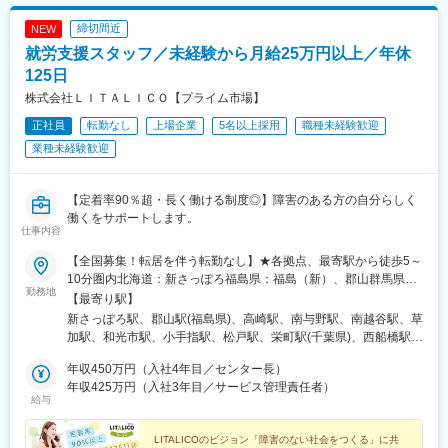
締切間近
NEW
就労支援スタッフ／未経験から月給25万円以上／年休
125日
株式会社ＬＩＴＡＬＩＣＯ【プライム市場】
正社員
転勤なし
上場企業
5名以上採用
職種未経験歓迎
業種未経験歓迎
【定着率90％超・長く働ける制度◎】障害のある方の自分らしく
働くをサポートします。
仕事内容
【全国募集！転居を伴う転勤なし】★各拠点、最寄駅から徒歩5～
10分圏内北海道：新さっぽろ福島県：福島（新）、郡山群馬県：
勤務地
高崎東口埼玉県：さいたま浦和、和光、小手指、南越谷、草加、
【最寄り駅】
朝霞台（新）千葉県：千葉中央公園、柏西口、西船橋、松戸西口
新さっぽろ駅、郡山駅(福島県)、高崎駅、南与野駅、南越谷駅、草
中通、市原（新）東京都：水道橋、錦糸町、上野（新）、秋葉
加駅、和光市駅、小手指駅、松戸駅、栄町駅(千葉県)、西船橋駅、
原、日暮里、新小岩、葛西駅前、亀有、大塚、新橋神奈川県：横
柏駅、内幸町駅、日暮里駅(舎人ライナー)、岩本町駅、水道橋駅、
浜都築、川崎、川崎駅前南、二俣川、本厚木、横須賀（新）、大
年収450万円（入社4年目／センター長）
向原駅(東京都)、錦糸町駅、葛西駅、亀有駅、新小岩駅、センター
和（新）、小田原（新）長野県：松本（新）静岡県：静岡、富士
年収425万円（入社3年目／サービス管理責任者）
南駅、本厚木駅、川崎駅、京急川崎駅、二俣川駅、名鉄岐阜駅、
給与
（新）愛知県：藤が丘、八事、大曽根、春日井（新）、尾張一
新静岡駅、尾張一宮駅、金山駅(愛知県)、平安通駅、藤が丘駅(愛
宮、名古屋金山、豊田岐阜県：岐阜大阪府：大阪梅田、住道奈良
知県)、八事駅、豊田市駅、椥辻駅、京都河原町駅、大宮駅(京都
県：奈良（新）京都府：京都駅前、京都駅南、山科醍醐、伏見桃
LITALICOのビジョン「障害のない社会をつくる」に共
府)、京都駅、烏丸御池駅、東寺駅、桃山御陵前駅、宇治駅(奈良