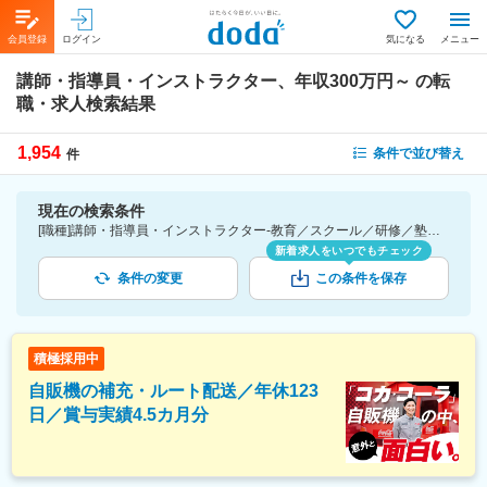
会員登録
ログイン
気になる
メニュー
講師・指導員・インストラクター、年収300万円～
の転
職・求人検索結果
1,954
条件で並び替え
件
現在の検索条件
[職種]講師・指導員・インストラクター-教育／スクール／研修／塾講師／専門学校／英会話学校 [年収]300万円～
新着求人をいつでもチェック
条件の変更
この条件を保存
積極採用中
自販機の補充・ルート配送／年休123
日／賞与実績4.5カ月分