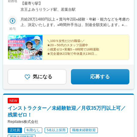
勤務地
売ランド前駅」より路線バス「京王よみうりランド駅」より従業
【最寄り駅】
員専用バスまたは路線バス※都道124号線近く□｜東京よみうりカ
京王よみうりランド駅、若葉台駅
ントリークラブ東京都稲城市坂浜685小田急小田原線「新百合ヶ
丘駅」よりクラブバス京王相模原線「稲城駅」より路線バス※都道
月給28万1480円以上＋賞与年2回※経験・年齢・能力などを考慮の
19号線近く★マイカー通勤OK★駐車場完備※勤務地は希望を考慮
上、決定いたします。※時間外手当は、別途全額支給します。※試
給与
いたします。
用期間中（研修中）は時給1350円となります。▼社員の年収例・
年収394万円／入社1年目・年収404万円／入社3年目・年収414万
円／入社5年目《試用期間》雇用形態：アルバイト時給：1350円
＼100％女性だけの職場♪／
★20～50代のスタッフ活躍中
☆残業ゼロ+実働5～6時間で16時退勤
★完全週休2日制で年休最大136日
☆月収30万円以上可能！賞与年2回
★子育て経験者が多く助け合える雰囲気
☆家族で使える♪よみうりランド優待制度
気になる
応募する
NEW
インストラクター／未経験歓迎／月収35万円以上可／
残業ゼロ！
Repilates株式会社
正社員
転勤なし
5名以上採用
職種未経験歓迎
業種未経験歓迎