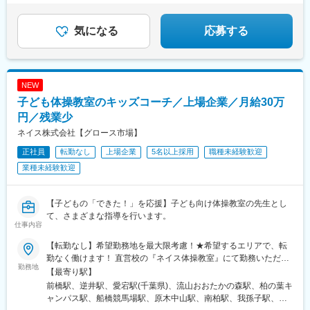
禁煙
上野幌駅、菊水駅、東札幌駅、白石駅(札幌市営)、平岸駅(札幌市
★残業月16時間程度
営)、月寒中央駅、円山公園駅、新道東駅、南郷１８丁目駅、湯の
川駅、深堀町駅、五稜郭公園前駅、北広島駅、恵庭駅、千歳駅(北
気になる
応募する
海道)、七重浜駅、五稜郭駅、亀戸水神駅、東雲駅(東京都)、中板
橋駅、西台駅、町屋駅(京成線)、高田馬場駅、京成曳舟駅、三ノ輪
駅、幕張駅、幕張本郷駅、千葉公園駅、京成中山駅、本八幡駅(都
営線)、新八柱駅、松戸新田駅、鎌ケ谷大仏駅、初富駅、川越市
NEW
駅、中の島駅、西２８丁目駅、中央病院前駅、町屋駅前駅、鶯谷
子ども体操教室のキッズコーチ／上場企業／月給30万
駅、京成八幡駅、みのり台駅、北松戸駅、川越駅、杉並町駅
円／残業少
ネイス株式会社【グロース市場】
正社員
転勤なし
上場企業
5名以上採用
職種未経験歓迎
業種未経験歓迎
【子どもの「できた！」を応援】子ども向け体操教室の先生とし
て、さまざまな指導を行います。
仕事内容
【転勤なし】希望勤務地を最大限考慮！★希望するエリアで、転
勤なく働けます！ 直営校の『ネイス体操教室』にて勤務いただき
勤務地
ます。※希望や交通の便を考慮し決定【関東】群馬県、埼玉県、千
【最寄り駅】
葉県、東京都、神奈川県【中国】広島県※車通勤OK（教室によ
前橋駅、逆井駅、愛宕駅(千葉県)、流山おおたかの森駅、柏の葉キ
る）※受動喫煙対策：敷地内全面禁煙
ャンパス駅、船橋競馬場駅、原木中山駅、南柏駅、我孫子駅、海