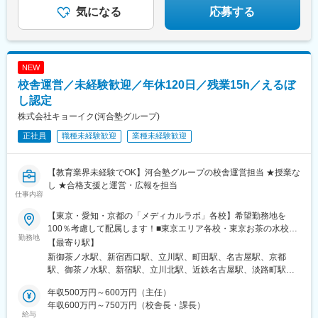
◆資格取得支援制度・研修制度充実
気になる
応募する
NEW
校舎運営／未経験歓迎／年休120日／残業15h／えるぼ
し認定
株式会社キョーイク(河合塾グループ)
正社員
職種未経験歓迎
業種未経験歓迎
【教育業界未経験でOK】河合塾グループの校舎運営担当 ★授業な
し ★合格支援と運営・広報を担当
仕事内容
【東京・愛知・京都の「メディカルラボ」各校】希望勤務地を
100％考慮して配属します！■東京エリア各校・東京お茶の水校：
勤務地
東京都千代田区神田駿河台・東京新宿校：東京都新宿区西新宿・
【最寄り駅】
東京立川校：東京都立川市曙町・町田校：東京都町田市原町田■名
新御茶ノ水駅、新宿西口駅、立川駅、町田駅、名古屋駅、京都
古屋校・愛知県名古屋市中村区名駅■京都校・京都府京都市下京区
駅、御茶ノ水駅、新宿駅、立川北駅、近鉄名古屋駅、淡路町駅、
塩小路通西洞院東入東塩小路町※希望を踏まえて配属先を決定しま
新宿駅(東京メトロ)、立川南駅、名鉄名古屋駅
す。※受動喫煙対策：屋内全面禁煙（一部校舎は敷地内喫煙可能場
年収500万円～600万円（主任）
所あり）
年収600万円～750万円（校舎長・課長）
給与