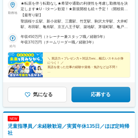
★転居を伴う転勤なし★希望や通勤の利便性を考慮し勤務地を決
定します★U・Iターン歓迎！★新規開校も続々予定！（開校前は
勤務地
既存校での勤務となります）■東京聖蹟桜ヶ丘／江戸川／吉祥寺南
【最寄り駅】
／晴海フラッグ／石神井／駒沢大学／大井町／国領／亀有／三鷹
聖蹟桜ケ丘駅、新小岩駅、三鷹駅、竹芝駅、駒沢大学駅、大井町
／八王子／聖路加タワー／スクエア東京／亀戸／有明ガーデン■神
駅、布田駅、亀有駅、京王八王子駅、築地駅、茅場町駅、亀戸
奈川能見台／センター南／鎌倉／港南台／淵野辺／逗子／青葉台
駅、国際展示場駅、能見台駅、センター南駅、鎌倉駅、港南台
駅前／金沢八景／鎌倉／港南台／湘南T-SITE■愛知長久手／半田／
年収450万円（トレーナー兼スタッフ職／経験5年）
駅、淵野辺駅、逗子駅、青葉台駅、金沢八景駅(横浜シーサイドラ
大府■大阪豊中ロマンチック街道■兵庫門戸厄神／甲子園口／西宮
年収370万円（チームリーダー職／経験3年）
イン)、本鵠沼駅、比良駅(愛知県)、杁ケ池公園駅、住吉町駅、大
給与
北口／東加古川■愛媛松山東…《自然と英語力が磨かれます♪》…
府駅、少路駅、門戸厄神駅、甲子園口駅、西宮北口駅、東加古川
日本で英語を使った仕事をしたい方、英語力をキープしたい方大
駅、上一万駅、国領駅、八王子駅、新富町駅(東京都)、八丁堀駅
歓迎♪ネイティブとの会話も多く、レッスン中は全て英語のため着
＼ 英語力＋プレゼン力＋対話力etc…幅広いスキルが身
(東京都)、錦糸町駅、有明テニスの森駅、和田塚駅、逗子・葉山
につく！ ／
実に英語力UP！
駅、金沢八景駅(京急線)、知多半田駅、甲東園駅、平和通一丁目
英語を使った仕事の経験や資格・免許などは不問！
駅、月島駅、日本橋駅(東京都)、有明駅(東京都)、海の公園南口
＊保育士資格があれば英語力不問
駅、半田駅、警察署前駅
＊未経験スタートの先輩が多数
＊有休取得率約100％
＊年休120日＋土日祝休
＊基本定時退社
気になる
応募する
NEW
児童指導員／未経験歓迎／実質年休135日／ほぼ定時帰
社