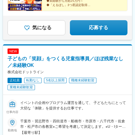
◆未経験から月給25万円～
田駅(大阪府)、北巽駅、野崎駅(大阪府)、塚本駅、千船駅、ポート
◆「えるぼし」3つ星認定取得
◆30代～40代活躍
タウン東駅、藤阪駅、摂津駅、末広町駅(東京都)、大阪梅田駅(阪
福祉の知識・経験よりも、「相手の話を聞く力」「人を
神線)、名鉄名古屋駅、高松駅(東京都)、センター北駅、杭瀬駅、
育てる力」など、人と関わる仕事で培ってきたスキルが
淡路町駅、大阪梅田駅(阪急線)、近鉄名古屋駅、出来島駅
活かせる仕事です。
気になる
応募する
NEW
子どもの「笑顔」をつくる児童指導員／ほぼ残業なし
／未経験OK
株式会社ドットライン
正社員
転勤なし
5名以上採用
職種未経験歓迎
業種未経験歓迎
イベントの企画やプログラム運営を通して、 子どもたちにとって
大切な「体験」を提供するお仕事です。
仕事内容
千葉市・習志野市・四街道市・船橋市・市原市・八千代市・佐倉
市・松戸市の各教室※ご希望を考慮して決定します。※U・Iターン
勤務地
も歓迎※転居を伴う転勤なし【配属先】■千葉市中央区・千葉中
【最寄り駅】