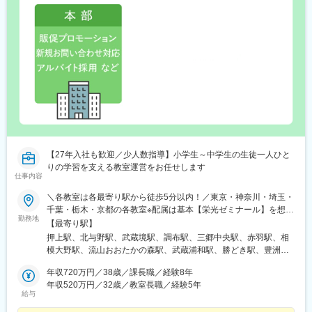
【27年入社も歓迎／少人数指導】小学生～中学生の生徒一人ひと
りの学習を支える教室運営をお任せします
仕事内容
＼各教室は各最寄り駅から徒歩5分以内！／東京・神奈川・埼玉・
千葉・栃木・京都の各教室※配属は基本【栄光ゼミナール】を想定
勤務地
※現住所やご希望を考慮の上、決定します※選考ではまずご希望を
【最寄り駅】
教えてください
押上駅、北与野駅、武蔵境駅、調布駅、三郷中央駅、赤羽駅、相
模大野駅、流山おおたかの森駅、武蔵浦和駅、勝どき駅、豊洲
駅、田町駅(東京都)、麻布十番駅、四谷三丁目駅、自由が丘駅、五
年収720万円／38歳／課長職／経験8年
反田駅、目黒駅、広尾駅、三ノ輪駅、東中野駅、茗荷谷駅、荻窪
年収520万円／32歳／教室長職／経験5年
駅、目白駅、板橋本町駅、北千住駅、金町駅(東京都)、南大沢駅、
給与
立川駅、吉祥寺駅、国分寺駅、田無駅、センター北駅、港南台