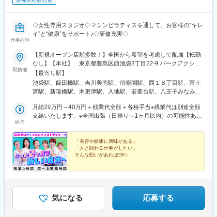
◇女性専用スタジオ◇マシンピラティスを通して、お客様の“キレ
イ”と“健康”をサポート♪◇研修充実◇
仕事内容
【新規オープン店舗多数！】全国から希望を考慮して配属【転勤
なし】【本社】 東京都豊島区西池袋3丁目22-9 パークアクシス
勤務地
池袋1F【店舗】■東京都 豊島区西池袋／新宿区下宮比町／昭島
【最寄り駅】
市武蔵野／稲城市若葉台／八王子市みなみ野■北海道 苫小牧市柳
池袋駅、飯田橋駅、吉川美南駅、偕楽園駅、西１８丁目駅、富士
町／札幌市■山形県 東田川郡三川町猪子和田庫■神奈川県 藤沢
宮駅、新瑞橋駅、木更津駅、入地駅、若葉台駅、八王子みなみ野
市辻堂新町■茨城県 龍ケ崎市小柴／東茨城郡茨城町■埼玉県 さ
駅、りんくう常滑駅、柳津駅(岐阜県)、ささしまライブ駅、東浦和
いたま市緑区／さいたま市岩槻区／吉川市美南■千葉県 銚子市三
月給29万円～40万円＋残業代全額＋各種手当※残業代は別途全額
駅、泊駅(三重県)、春日井駅(名鉄線)、石和温泉駅、芦原駅、東静
崎町／野田市宮崎／館山市八幡／山武市成東／木更津市築地■山梨
支給いたします。※全国出張（日帰り～1ヶ月以内）の可能性あ
岡駅、扶桑駅、南日永駅、苫小牧駅、越戸駅、松岸駅、香西駅、
給与
県 笛吹市石和町窪中島■静岡県 静岡市葵区／浜松市中央区／富
り。■エリア勤務月給26万円～40万円＋残業代全額＋各種手当※残
瀬田駅(滋賀県)、砺波駅、愛宕駅(千葉県)、館山駅、西武立川駅、
士宮市浅間町■愛知県 西春日井郡豊山町／丹羽郡扶桑町／豊橋市
業代は別途全額支給いたします。 ※出張先はご自宅から車で1時間
高塚駅、成東駅、日生中央駅、東岩槻駅、西袋駅、北条町駅、稲
野依町／豊田市東山町／稲沢市天池五反田町／名古屋市南区／常
程度の場所のみ。
「美容や健康に興味がある」
沢駅、本鵠沼駅、要町駅、牛込神楽坂駅、円山公園駅、呼続駅、
「人と関わる仕事がしたい」
滑市りんくう町／名古屋市中村区■三重県 四日市市泊小柳町／四
はるひ野駅、米野駅、南四日市駅、柚木駅(静岡鉄道線)、妙音通
そんな想いがあればOK♪
日市市日永■富山県 砺波市中神■岐阜県 岐阜市柳津町■滋賀
駅、黒川駅(神奈川県)、名鉄名古屋駅、追分駅(三重県)、長沼駅(静
県 大津市一里山■兵庫県 川辺郡猪名川町松尾台／加西市北条町
Repilatesでは、未経験からプロを目指せる
岡県)
オリジナル研修カリキュラムをご用意しています☆
北条■香川県 高松市香西本町
気になる
応募する