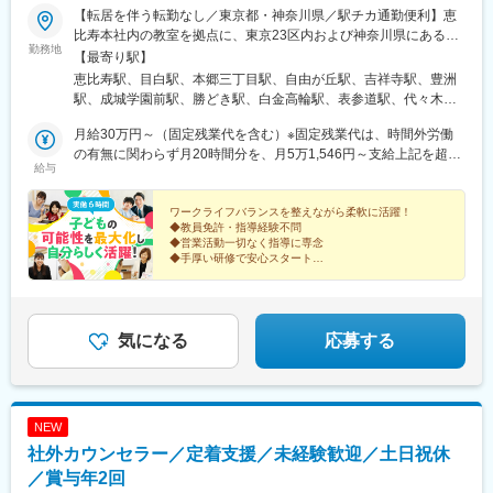
【転居を伴う転勤なし／東京都・神奈川県／駅チカ通勤便利】恵
比寿本社内の教室を拠点に、東京23区内および神奈川県にある提
勤務地
携各校で勤務いただきます。【本社】東京都渋谷区恵比寿1-15-4
【最寄り駅】
三木ビル2F（JR恵比寿駅東口より徒歩3分）【提携校】東京都23
恵比寿駅、目白駅、本郷三丁目駅、自由が丘駅、吉祥寺駅、豊洲
区内、または神奈川県内の各教室※勤務校舎への直行直帰OK※受動
駅、成城学園前駅、勝どき駅、白金高輪駅、表参道駅、代々木
喫煙対策あり（原則屋内禁煙）
駅、練馬駅、大井町駅、たまプラーザ駅、武蔵小杉駅、春日駅(東
月給30万円～（固定残業代を含む）※固定残業代は、時間外労働
京都)、奥沢駅、井の頭公園駅、泉岳寺駅、外苑前駅、南新宿駅、
の有無に関わらず月20時間分を、月5万1,546円～支給上記を超え
桜台駅(東京都)、下神明駅、水道橋駅、九品仏駅、明治神宮前駅、
給与
る時間外労働分は追加で支給します
北参道駅、豊島園駅(都営線)
ワークライフバランスを整えながら柔軟に活躍！
◆教員免許・指導経験不問
◆営業活動一切なく指導に専念
◆手厚い研修で安心スタート
◆少人数制で子ども一人ひとりに寄り添える
◆完全週休2日制・年休120日
◆実働6時間＋定時退社基本
◆月給30万円～
気になる
応募する
NEW
社外カウンセラー／定着支援／未経験歓迎／土日祝休
／賞与年2回