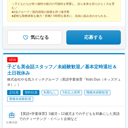
駅、上大岡駅、川崎駅、武蔵小杉駅、橋本駅(神奈川県)、大和駅
＼子どもたちが持つ個性や能力の可能性を尊重し、自ら未来を切りひらく力を育
(神奈川県)、海老名駅(相鉄・小田急)、大宮駅(埼玉県)、浦和駅、
む／
熊谷駅、東川口駅、所沢駅、新越谷駅、八潮駅、吉川美南駅、武
■Z会グループ／国内屈指の規模を持つ進学塾
蔵藤沢駅、飯能駅、海浜幕張駅、新浦安駅、本八幡駅(総武線)、南
■柔軟な勤務体制も魅力！実働7.5時間を基本に、自由に組み合わせられる
■年間休日120日／残業月平均15時間以内
行徳駅、新津田沼駅、新船橋駅、西船橋駅、松戸駅、柏駅、小山
駅、自治医大駅、東武宇都宮駅、京阪山科駅、二条城前駅、西大
路駅、とうきょうスカイツリー駅、さいたま新都心駅、布田駅、
赤羽岩淵駅、三田駅(東京都)、赤羽橋駅、曙橋駅、奥沢駅、大崎広
気になる
応募する
小路駅、三ノ輪橋駅、落合駅(東京都)、京成金町駅、立川北駅、井
の頭公園駅、京急川崎駅、新丸子駅、海老名駅(相模線)、上熊谷
駅、南越谷駅、東飯能駅、本八幡駅(都営線)、津田沼駅、東海神
駅、京成西船駅、山科駅、烏丸御池駅、新宿御苑前駅、九品仏
NEW
駅、荒川一中前駅、立川南駅、向河原駅、京成八幡駅、京成津田
子ども英会話スタッフ／未経験歓迎／基本定時退社＆
沼駅、四宮駅
土日祝休み
株式会社やる気スイッチグループ（英語学童保育『Kids Duo（キッズデュ
オ）』）
正社員
契約社員
転勤なし
5名以上採用
職種未経験歓迎
業種未経験歓迎
【英語×学童保育】3歳児～12歳児までの子どもを対象にした英語
でのティーチング・イベント企画など
仕事内容