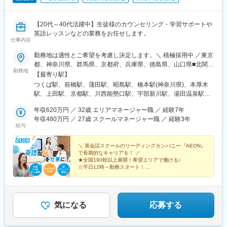
【20代～40代活躍中】生徒様のカウンセリング・学習サポートや
英語レッスンなどの業務をお任せします。
仕事内容
勤務地は適性とご希望を考慮し決定します。＼ 積極採用中 ／東京
都、神奈川県、群馬県、京都府、兵庫県、徳島県、山口県■北関東
勤務地
茨城 / つくば群馬 / 前橋、高崎■首都圏東京 / 新宿、池袋、蒲田、
【最寄り駅】
吉祥寺、昭島など神奈川 / 横浜、日吉、橋本、本厚木など埼玉 / 大
つくば駅、前橋駅、蒲田駅、昭島駅、橋本駅(神奈川県)、本厚木
宮、浦和、所沢、和光市など千葉 / 千葉、松戸、柏など■甲信越 /
駅、上田駅、京都駅、川西能勢口駅、宇部新川駅、湯田温泉駅、
長野■中部 / 愛知■関西 / 大阪・京都・兵庫■中国・四国山口 / 宇
綾羅木駅、徳島駅、鹿児島中央駅前駅、京急蒲田駅、城下駅(長野
部、山口、下関・徳島■九州 / 福岡・宮崎・鹿児島
年収620万円 ／ 32歳 エリアマネージャー職 ／ 経験7年
県)、七条駅、川西池田駅、眉山ロープウェイ山麓駅、都通駅、蓮
年収480万円 ／ 27歳 スクールマネージャー職 ／ 経験3年
沼駅、鹿児島中央駅
給与
＼ 英会話スクールのリーディングカンパニー『AEON』
で長期的なキャリアを！ ／
★全国190校以上展開！希望エリアで働ける♪
☆平日12時～勤務スタート！
★完全週休2日制＆残業月10h以内
☆年3回各1週間以上の長期休暇あり
★時短勤務制度あり
気になる
応募する