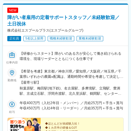
NEW
障がい者雇用の定着サポートスタッフ／未経験歓迎／
土日祝休
株式会社エスプールプラス(エスプールグループ)
正社員
5名以上採用
職種未経験歓迎
業種未経験歓迎
【研修からスタート】障がいのある方が安心して働き続けられる
環境を、現場リーダーとともにつくる仕事です
仕事内容
【希望を考慮】東京都／神奈川県／愛知県／大阪府／埼玉県／千
葉県いずれかの農園※配属は、通勤時間や希望を考慮して決定しま
勤務地
す※マイカー通勤OK（勤務地により異なる）・受動喫煙対策：分
【最寄り駅】
煙（喫煙所あり）【■「わーくはぴねす農園」とは】わーくはぴね
秋葉原駅、梅田駅(地下鉄)、名古屋駅、多摩境駅、立飛駅、豊洲
す農園は、エスプールプラスが生み出した農園型障がい者雇用支
駅、京成立石駅、浮間舟渡駅、北久里浜駅、鶴間駅、センター南
援サービス。企業は、私たちが運営する貸し農園を通じて障がい
駅、北新横浜駅、印旛日本医大駅、愛宕駅(千葉県)、市川大野駅、
のある方を雇用できるため、社内の仕事の切り出しが難しい場合
年収400万円（入社2年目・メンバー）／月給25万円＋手当＋賞与
八千代緑が丘駅、東松戸駅、勝田台駅、高柳駅、飯山満駅、千城
でも雇用を推進できます。現在、関東・東海・関西エリアで60以
年収450万円（入社4年目・リーダー）／月給35万円＋手当＋賞与
台駅、光風台駅(千葉県)、上総村上駅、上総鶴舞駅、茂原駅、吹上
給与
上の農園を運営しており、障がいのある方々が自分らしくイキイ
駅(埼玉県)、与野本町駅、三郷中央駅、仏子駅、南与野駅、上福岡
キと働いています。
駅、南大塚駅、武里駅、新越谷駅、白岡駅、豊春駅、上豊田駅、
◆ほとんどが未経験入社！
間内駅、小牧原駅、愛・地球博記念公園駅、中島駅(愛知県)、下小
◆１カ月半の研修＆OJT
田井駅、加木屋中ノ池駅、高蔵寺駅、土橋駅(愛知県)、徳重駅、吉