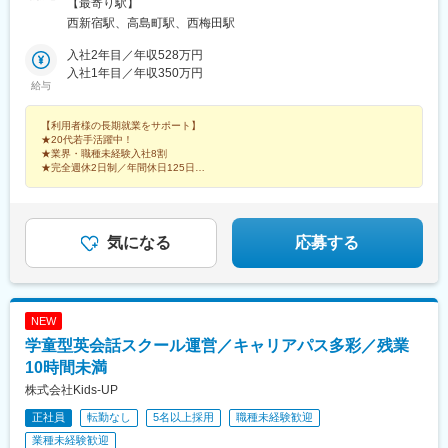
14-24 西新宿KFビル 4階▼アクセス東京メトロ丸ノ内線「西新宿
【最寄り駅】
駅」より徒歩3分都営大江戸線「都庁前駅」より徒歩9分東京メト
西新宿駅、高島町駅、西梅田駅
ロ丸ノ内線「新宿駅」より徒歩10分＜大阪拠点＞大阪府大阪市北
区梅田三丁目4番5号 毎日インテシオビル11階▼アクセスJR「大
入社2年目／年収528万円
阪駅」桜橋口より徒歩7分（地下通路直結）大阪メトロ四つ橋線
入社1年目／年収350万円
給与
「西梅田駅」徒歩3分（地下通路直結）JR「福島駅」より徒歩5分
＜横浜拠点＞神奈川県横浜市西区花咲町7丁目150 ウエインズ&
【利用者様の長期就業をサポート】
イッセイ横浜ビル6階▼アクセスJR「横浜駅」より徒歩12分ブル
★20代若手活躍中！
ーライン 「高島町駅」より徒歩4分京急本線「戸部駅」より徒歩
★業界・職種未経験入社8割
8分
★完全週休2日制／年間休日125日
★基本定時退社
★日本最大級の障害者向け総合求人サイト「障害者雇用バンク」を運営
気になる
応募する
NEW
学童型英会話スクール運営／キャリアパス多彩／残業
10時間未満
株式会社Kids-UP
正社員
転勤なし
5名以上採用
職種未経験歓迎
業種未経験歓迎