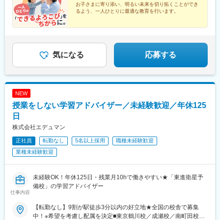
お子さまに寄り添い、明るい未来を切り拓くことができ
駅、石上駅、神奈川駅、関内駅、京成船橋駅、宝町駅(東京都)、淡
るよう、一人ひとりに最適な教育を行います。
路町駅、東池袋四丁目駅、恵比寿駅、立川南駅、梶が谷駅、反町
★持ち帰り仕事なし★年間休日120日以上
駅、東海神駅
★専門家監修の研修プログラムあり
気になる
応募する
NEW
授業をしない学習アドバイザー／未経験歓迎／年休125
日
株式会社エデュマン
正社員
転勤なし
5名以上採用
職種未経験歓迎
業種未経験歓迎
未経験OK！年休125日・残業月10hで働きやすい★「東進衛星予
備校」の学習アドバイザー
仕事内容
【転勤なし】9割が駅徒歩3分以内の好立地★全国の校舎で募集
中！※希望を考慮し配属を決定■東京鶴川校／成瀬校／南町田校／