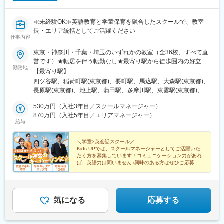
≪未経験OK≫英語教育と学童保育を融合したスクールで、教室
長・エリア統括としてご活躍ください
仕事内容
東京・神奈川・千葉・埼玉のいずれかの教室（全36校、すべて直
営です）★転居を伴う転勤なし★最寄り駅から徒歩圏内の好立地■
勤務地
東京都大田区・馬込・大森・長原 ・池上・蒲田駅前・田園調布雪
【最寄り駅】
谷 ■東京都江東区・りんかい東雲・大島・門前仲町・東陽町■東京
四ツ谷駅、稲荷町駅(東京都)、要町駅、馬込駅、大森駅(東京都)、
都品川区・大井・北品川・戸越 ■東京都世田谷区・等々力・成城 ■
長原駅(東京都)、池上駅、蒲田駅、多摩川駅、東雲駅(東京都)、東
東京都新宿区・四谷・早稲田 ■東京都中央区・晴海 ■東京都北区・
大島駅、門前仲町駅、東陽町駅、鮫洲駅、新馬場駅、戸越駅、尾
赤羽 ■東京都豊島区・池袋・要町 ☆NEW☆ ■東京都台東区・上野
530万円（入社3年目／スクールマネージャー）
山台駅、千歳船橋駅、四谷三丁目駅、早稲田駅(東京メトロ)、麹町
☆NEW☆ ■東京都中野区・鷺宮 ■東京都三鷹市・三鷹 ■東京都町
870万円（入社5年目／エリアマネージャー）
駅、上野駅、椎名町駅、大森海岸駅、旗の台駅、京急蒲田駅、沼
給与
田市・南町田グランベリーパーク ■神奈川県川崎市・武蔵新城・
部駅、大島駅(東京都)、木場駅(東京都)、青物横丁駅、北品川駅、
武蔵小杉・溝の口・新川崎 ■神奈川県横浜市・大倉山・矢向・天
戸越銀座駅、等々力駅、曙橋駅、早稲田駅(都電荒川線)、市ケ谷
王町・二俣川 ■千葉県市川市・ソコラ南行徳 ■千葉県浦安市・新浦
＼学童×英会話スクール／
駅、入谷駅(東京都)、北千束駅、雪が谷大塚駅、越中島駅、品川シ
Kids-UPでは、スクールマネージャーとしてご活躍いた
安 ■埼玉県川口市・川口 【本部】 東京都千代田区六番町10-2 六番
ーサイド駅、戸越公園駅
だく方を募集しています！コミュニケーション力があれ
町市川ビル 1F※受動喫煙対策あり：スクール内禁煙
ば、英語力は問いません♪興味のある方はぜひご応募
を！
★原則土日祝休み
★残業ほぼナシ
★子育てサポート充実
気になる
応募する