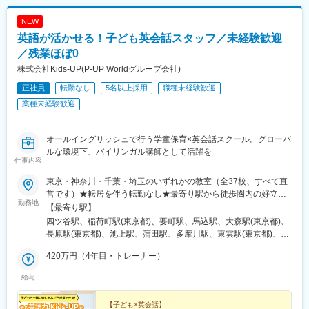
NEW
英語が活かせる！子ども英会話スタッフ／未経験歓迎
／残業ほぼ0
株式会社Kids-UP(P-UP Worldグループ会社)
正社員
転勤なし
5名以上採用
職種未経験歓迎
業種未経験歓迎
オールイングリッシュで行う学童保育×英会話スクール。グローバ
ルな環境下、バイリンガル講師として活躍を
仕事内容
東京・神奈川・千葉・埼玉のいずれかの教室（全37校、すべて直
営です）★転居を伴う転勤なし★最寄り駅から徒歩圏内の好立地■
勤務地
東京都大田区・馬込・大森・長原・池上・蒲田駅前・田園調布雪
【最寄り駅】
谷■東京都目黒区 ・中目黒■東京都江東区・りんかい東雲・大島・
四ツ谷駅、稲荷町駅(東京都)、要町駅、馬込駅、大森駅(東京都)、
門前仲町・東陽町■東京都品川区・大井・北品川・戸越■東京都世
長原駅(東京都)、池上駅、蒲田駅、多摩川駅、東雲駅(東京都)、東
田谷区・等々力・成城■東京都新宿区・四谷・早稲田■東京都中央
大島駅、門前仲町駅、東陽町駅、鮫洲駅、新馬場駅、戸越駅、尾
区・晴海■東京都北区・赤羽■東京都豊島区・池袋・要町■東京都
420万円（4年目・トレーナー）
山台駅、千歳船橋駅、四谷三丁目駅、早稲田駅(東京メトロ)、目黒
台東区・上野■東京都中野区・鷺宮■東京都三鷹市・三鷹■東京都
駅、麹町駅、上野駅、椎名町駅、大森海岸駅、旗の台駅、京急蒲
給与
町田市・南町田グランベリーパーク■神奈川県川崎市・武蔵新城・
田駅、沼部駅、大島駅(東京都)、木場駅(東京都)、青物横丁駅、北
武蔵小杉・溝の口・新川崎■神奈川県横浜市・大倉山・矢向・天王
品川駅、戸越銀座駅、等々力駅、曙橋駅、早稲田駅(都電荒川線)、
町・二俣川■千葉県市川市・ソコラ南行徳■千葉県浦安市・新浦安
【子ども×英会話】
市ケ谷駅、入谷駅(東京都)、北千束駅、雪が谷大塚駅、越中島駅、