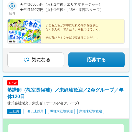
老名駅(相鉄・小田急)、蒔田駅、本鵠沼駅、センター北駅、本厚木
★年収650万円（入社2年後／エリアマネージャー）
駅、茅ケ崎駅、鴨居駅、北戸田駅、川口駅、南鳩ケ谷駅、和光市
★年収450万円（入社1年後～／SV・本部スタッフ）
駅、鳩ケ谷駅、南浦和駅、浦和美園駅、川口元郷駅、北越谷駅、
給与
戸塚安行駅、大森駅(東京都)、亀有駅、亀戸駅、東陽町駅、つつじ
ケ丘駅、金町駅(東京都)、豊洲駅、玉川上水駅、千住大橋駅、三鷹
子どもたちが夢中になれる場所を提供し、
駅、築地駅、新宿御苑前駅、四谷三丁目駅、多摩境駅、西新井
たくさんの「できた！」を見つけていく。
駅、町田駅、府中駅(東京都)、武蔵小金井駅、京成金町駅、阿佐ケ
谷駅、三河島駅、若葉台駅、西大島駅、豊田駅、泉体育館駅、大
その喜びをすぐそばで支えることが、
あなたのお仕事です。
森町駅、南船橋駅、下総中山駅、海老名駅(相模線)、南太田駅、大
森海岸駅、亀戸水神駅、桜街道駅、新富町駅(東京都)、四ツ谷駅、
◎東証グロース上場
府中本町駅、南阿佐ケ谷駅、新三河島駅、大神宮下駅、井土ケ谷
◎月給30万円以上
駅、東銀座駅、曙橋駅、府中競馬正門前駅、日暮里駅(舎人ライナ
◎残業ほぼなし
気になる
応募する
◎全国に約180店舗を展開
ー)
◎体操未経験スタート8割
NEW
塾講師（教室長候補）／未経験歓迎／Z会グループ／年
休120日
株式会社栄光／栄光ゼミナール(Z会グループ)
正社員
5名以上採用
職種未経験歓迎
業種未経験歓迎