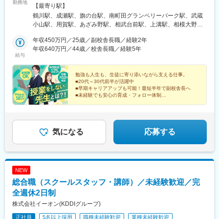
勤務地
用賀校／旗の台中原街道校／武蔵小山駅前校■神奈川上溝校／相模
【最寄り駅】
大野校／相模原橋本校／渕野辺校／あざみ野校／東急日吉校／長
鶴川駅、成瀬駅、旗の台駅、南町田グランベリーパーク駅、武蔵
津田駅南口校／鷺沼校／宮崎台駅北口校／宮前平校／中央林間駅
小山駅、用賀駅、あざみ野駅、相武台前駅、上溝駅、相模大野
西口校／小田急相武台前校■静岡沼津駅南口校／沼津学園通り校／
駅、橋本駅(神奈川県)、鷺沼駅、中央林間駅、日吉駅(神奈川県)、
清水駅前校／三島駅前校／静岡呉服町通り校■愛知一社校／杁中校
年収450万円／25歳／副校舎長職／経験2年
長津田駅、淵野辺駅、宮崎台駅、宮前平駅、清水駅(静岡県)、沼津
／植田校／御器所校／平針校／藤が丘駅南校／瑞穂新瑞橋校／本
年収640万円／44歳／校舎長職／経験5年
駅、大岡駅(静岡県)、三島駅、静岡駅、一社駅、いりなか駅、植田
給与
山校／八事校／春日井市役所前校／勝川校■大阪近鉄八尾駅前校／
駅(名古屋市営)、春日井駅(中央本線)、勝川駅、御器所駅、平針
河内松原駅前校■奈良橿原神宮前校／八木畝傍校／高の原駅前校／
駅、藤が丘駅(愛知県)、新瑞橋駅、本山駅(愛知県)、八事駅、近鉄
高の原駅東口校／JR奈良駅前校／近鉄郡山駅前校／五位堂駅前校
勉強も人生も、生徒に寄り添いながら支える仕事。
八尾駅、河内松原駅、橿原神宮前駅、高の原駅、近鉄郡山駅、五
■20代～30代前半が活躍中
■岡山岡山駅前第一セントラルビル校／倉敷駅前校／倉敷茶屋町校
位堂駅、八木西口駅、奈良駅、岡山駅前駅、倉敷駅、茶屋町駅、
■早期キャリアアップも可能！最短半年で副校舎長へ
■高知高知本町校／高知橋前校■福岡柳川校■熊本宇土駅前校／八
大橋通駅、高知橋駅、矢加部駅、宇土駅、八代駅、鳥栖駅、佐賀
■未経験でも安心の育成・フォロー体制
代松江通り校■佐賀鳥栖校／佐賀駅北口校※受動喫煙対策：屋内禁
■成果に応じたインセンティブ支給あり
駅、荏原町駅、西小山駅、新清水駅、三島広小路駅、新静岡駅、
■残業10h程／年休125日でプライベート充実
煙
八事日赤駅、荒畑駅、呼続駅、畝傍駅、近鉄奈良駅、岡山駅、倉
敷市駅、堀詰駅、高知駅前駅、長原駅(東京都)、日吉町駅、妙音通
駅、大和八木駅、西川緑道公園駅、高知城前駅、高知駅
気になる
応募する
NEW
総合職（スクールスタッフ・講師）／未経験歓迎／完
全週休2日制
株式会社イーオン(KDDIグループ)
正社員
5名以上採用
職種未経験歓迎
業種未経験歓迎