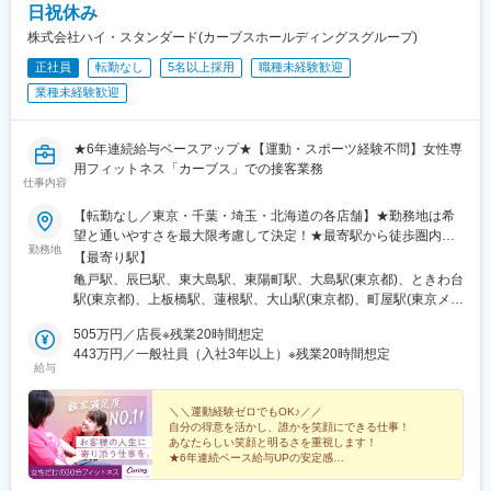
日祝休み
株式会社ハイ・スタンダード(カーブスホールディングスグループ)
正社員
転勤なし
5名以上採用
職種未経験歓迎
業種未経験歓迎
★6年連続給与ベースアップ★【運動・スポーツ経験不問】女性専
用フィットネス「カーブス」での接客業務
仕事内容
【転勤なし／東京・千葉・埼玉・北海道の各店舗】★勤務地は希
望と通いやすさを最大限考慮して決定！★最寄駅から徒歩圏内の
勤務地
店舗がほとんど！★引っ越しを伴う転勤はありません★店舗によ
【最寄り駅】
ってはマイカー通勤OK！お気軽にご相談ください★U・Iターン歓
亀戸駅、辰巳駅、東大島駅、東陽町駅、大島駅(東京都)、ときわ台
迎★計79店舗で各1名以上の大型募集です！＜各エリアで積極採
駅(東京都)、上板橋駅、蓮根駅、大山駅(東京都)、町屋駅(東京メト
用中＞■東京都／19店舗江東区（6店舗）／板橋区（4店舗）／荒
ロ)、四ツ木駅、西早稲田駅、曳舟駅、清瀬駅、入谷駅(東京都)、
川区／葛飾区／新宿区／墨田区／台東区／練馬区／江戸川区／清
505万円／店長※残業20時間想定
石神井公園駅、東大和市駅、西葛西駅、南砂町駅、安房鴨川駅、
瀬市／小平市■千葉県／30店舗千葉市（7店舗）／市川市（3店
443万円／一般社員（入社3年以上）※残業20時間想定
京成幕張駅、京成幕張本郷駅、検見川浜駅、作草部駅、動物公園
給与
舗）／木更津市（2店舗）／松戸市（5店舗）／市原市（2店舗）
駅、稲毛海岸駅、市川大野駅、行徳駅、下総中山駅、本八幡駅(総
／鴨川市／白井市／船橋市（3店舗）／八千代市（2店舗）／浦安
武線)、木更津駅、北国分駅、馬橋駅、八柱駅、上本郷駅、五井
市（2店舗）／鎌ヶ谷市／袖ヶ浦市■埼玉県／12店舗さいたま市
＼＼運動経験ゼロでもOK♪／／
駅、西白井駅、二和向台駅、前原駅、勝田台駅、長浦駅(千葉県)、
自分の得意を活かし、誰かを笑顔にできる仕事！
（4店舗）／川越市（3店舗）／入間市（2店舗）／川口市／所沢
ちはら台駅、八千代中央駅、新浦安駅、新鎌ケ谷駅、七里駅、中
あなたらしい笑顔と明るさを重視します！
市／和光市■北海道／18店舗札幌市（10店舗）／函館市（4店舗）
浦和駅、東大宮駅、南浦和駅、南古谷駅、新河岸駅、本川越駅、
★6年連続ベース給与UPの安定感
／北広島市／恵庭市／千歳市／北斗市※受動喫煙対策あり：敷地内
★月給27万円～スタート（関東）
武蔵藤沢駅、入間市駅、川口駅、東所沢駅、和光市駅、桑園駅、
★産休・育休取得実績90名以上