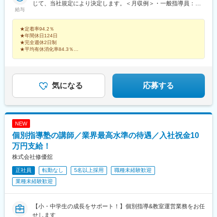
じて、当社規定により決定します。＜月収例＞・一般指導員：月
橋駅、大泉学園駅、雑色駅、大鳥居駅、西馬込駅、久が原駅、住
給与
収24万1000円（1年目）・施設長補佐：月収26万5000円（1年
吉駅(東京都)、亀戸駅、南砂町駅、門前仲町駅、大島駅(東京都)、
目）・エリアマネージャー：月収29万円（2年目）※上記は処遇改
東陽町駅、東大島駅、西大島駅、早稲田駅(都電荒川線)、白金台
★定着率94.2％
善手当を含みます※住宅手当対象の方は別途1万円支給となります
駅、新小岩駅、京成小岩駅、一之江駅、瑞江駅、西葛西駅、小岩
★年間休日124日
駅、茅ケ崎駅、王子駅前駅、赤羽駅、十条駅(東京都)、日暮里駅、
★完全週休2日制
新三河島駅、南千住駅、町屋駅前駅、代官山駅、富士見台駅、穴
★平均有休消化率84.3％
★育休取得率：女性100％、男性75％
守稲荷駅、御嶽山駅、菊川駅(東京都)、亀戸水神駅、木場駅(東京
★育休復帰率：92.7％
都)、越中島駅、面影橋駅、白金高輪駅、栄町駅(東京都)、荒川一
中前駅、町屋駅(京成線)、学習院下駅
こどもたちや関わる人を笑顔にし、あなたも笑顔になれる仕事で活躍しません
か？
気になる
応募する
NEW
個別指導塾の講師／業界最高水準の待遇／入社祝金10
万円支給！
株式会社修優舘
正社員
転勤なし
5名以上採用
職種未経験歓迎
業種未経験歓迎
【小・中学生の成長をサポート！】個別指導&教室運営業務をお任
せします