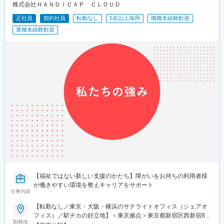
株式会社ＨＡＮＤＩＣＡＰ ＣＬＯＵＤ
正社員
契約社員
転勤なし
5名以上採用
職種未経験歓迎
業種未経験歓迎
【福祉ではない新しい支援のかたち】障がいをお持ちの利用者様
が働きやすい環境を整えキャリアをサポート
仕事内容
【転勤なし／東京・大阪・横浜のサテライトオフィス（シェアオ
フィス）／駅チカの好立地】＜東京拠点＞東京都新宿区西新宿8-
勤務地