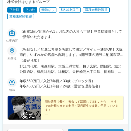
株式会社はなまるグループ
正社員
その他
転勤なし
5名以上採用
職種未経験歓迎
業種未経験歓迎
【面接1回／応募から1カ月以内の入社も可能】児童指導員として
ご活躍いただきます。
仕事内容
【転勤なし／配属は希望を考慮して決定／マイカー通勤OK】大阪
市内、いずれかの店舗へ配属します。※開設前の施設に配属希望の
勤務地
場合は、開設まですでに運営している施設にて勤務いただきま
【最寄り駅】
す。【受動喫煙対策】あり【 先輩社員の声／児童指導員・Oさん
野江内代駅、南森町駅、大阪天満宮駅、桜ノ宮駅、関目駅、城北
】職場の雰囲気が抜群に良いです。入社初日から先輩方が「どう
公園通駅、鶴見緑地駅、緑橋駅、天神橋筋六丁目駅、徳庵駅、千
だった？」と気さくに質問して声をかけてくれましたし、「分か
林大宮駅、谷町四丁目駅、今福鶴見駅、蒲生四丁目駅、今里駅(近
らないことがあったら何でもたくさん質問してね」と言っていた
年収560万円／入社7年目／33歳（ブロック長）
鉄線)、関目高殿駅、都島駅、なにわ橋駅、関目成育駅、門真南
だける環境です。分からないことををきっちり解決しやすい温か
年収450万円／入社1年目／24歳（運営管理責任者）
駅、ＪＲ野江駅、堺筋本町駅、千林駅、今里駅(地下鉄)、松屋町
給与
い空気感があるので、本当に仕事がやりやすいですね。
駅、野江駅、太子橋今市駅
福祉業界で長く、安心して活躍してほしいから──当社
では社員を支える制度・福利厚生を多数ご用意していま
す！
◆年休実質135日
◆残業月5h
◆手当充実（住宅・家族・役職ほか）
◆スキルに合わせた正当な給与体制など