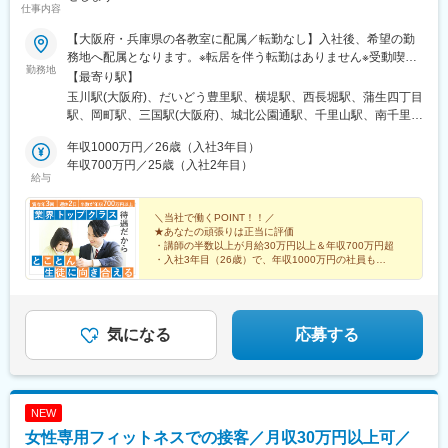
仕事内容
【大阪府・兵庫県の各教室に配属／転勤なし】入社後、希望の勤
務地へ配属となります。※転居を伴う転勤はありません※受動喫煙
勤務地
対策：屋内全面禁煙【大阪府】■大阪市／福島本部教室、三国、都
【最寄り駅】
島、東淀川、関目、鶴見、堀江、天王寺、城東、玉造、上本町、
玉川駅(大阪府)、だいどう豊里駅、横堤駅、西長堀駅、蒲生四丁目
天満■豊中市／桜塚、東豊中、柴原、服部、少路■箕面市／箕面■
駅、岡町駅、三国駅(大阪府)、城北公園通駅、千里山駅、南千里
吹田市／千里丘、佐井寺、吹田■茨木市／茨木、学園■高槻市／真
駅、千里丘駅、少路駅、服部天神駅、柴原阪大前駅、牧落駅、総
上■池田市／池田【兵庫県】■伊丹市／伊丹■西宮市／西宮、甲東
年収1000万円／26歳（入社3年目）
持寺駅、茨木市駅、高槻駅、池田駅(大阪府)、伊丹駅(阪急線)、中
園、苦楽園、甲子園■尼崎市／尼崎【本社（福島本部教室）】大阪
年収700万円／25歳（入社2年目）
山寺駅、門戸厄神駅、甲東園駅、甲陽園駅、苦楽園口駅、甲子園
給与
府大阪市福島区野田3-2-19★今後も、北摂・兵庫・大阪市を中心
駅、野田駅(大阪環状線)、西大橋駅、野江駅、西宮北口駅、久寿川
に新規開校を進め、さらに拡大する予定です！
駅、野田阪神駅、桜川駅(大阪府)
＼当社で働くPOINT！！／
★あなたの頑張りは正当に評価
・講師の半数以上が月給30万円以上＆年収700万円超
・入社3年目（26歳）で、年収1000万円の社員も！
★働きやすい環境
・基本残業なし！（教室が定時で自動消灯）
・5日以上の連休あり！
気になる
応募する
NEW
女性専用フィットネスでの接客／月収30万円以上可／