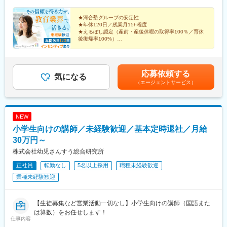
★河合塾グループの安定性
★年休120日／残業月15h程度
★えるぼし認定（産前・産後休暇の取得率100％／育休
後復帰率100%）
★8：30／13：00開始のシフト制
★未経験者歓迎
◎生徒の医師への道をマネジメントするお仕事です（※
応募依頼する
授業なし）
気になる
（エージェントサービス）
NEW
小学生向けの講師／未経験歓迎／基本定時退社／月給
30万円～
株式会社幼児さんすう総合研究所
正社員
転勤なし
5名以上採用
職種未経験歓迎
業種未経験歓迎
【生徒募集など営業活動一切なし】小学生向けの講師（国語また
は算数）をお任せします！
仕事内容