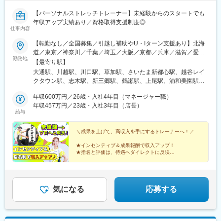
下駅、東池袋駅、新富町駅(東京都)、新宿御苑前駅、府中本町駅、
神楽坂駅、蓮沼駅、小川町駅(東京都)、有明駅(東京都)、銀座一丁
【パーソナルストレッチトレーナー】未経験からのスタートでも
目駅、神谷町駅、新宿駅、大崎駅、巣鴨新田駅、高津駅(神奈川
年収アップ実績あり／資格取得支援制度◎
県)、高島町駅、馬車道駅、大曽根駅、駅前駅、九条駅(京都府)、
仕事内容
烏丸駅、天王寺駅、大阪城北詰駅、大江橋駅、松屋町駅、住吉駅
【転勤なし／全国募集／引越し補助やU・Iターン支援あり】北海
(兵庫県・阪神線)、櫛田神社前駅、旦過駅、東北沢駅、神戸三宮駅
道／東京／神奈川／千葉／埼玉／大阪／京都／兵庫／滋賀／愛知
(阪急・神戸高速)、三宮駅(神戸新交通)、高速神戸駅、上野御徒町
勤務地
／岐阜／福岡／広島／岡山＜新店舗続々オープン＞愛知、東京、
【最寄り駅】
駅、胡町駅、西川緑道公園駅、末広町駅(東京都)、御幸橋駅、水道
埼玉、大阪など◎勤務地の希望考慮◎U・Iターン歓迎◎引越し手
橋駅、豊島園駅(西武線)、高須神社駅
大通駅、川越駅、川口駅、草加駅、さいたま新都心駅、越谷レイ
当（上限35万円まで）※規定あり※以下店舗への配属の場合は、
クタウン駅、志木駅、新三郷駅、鶴瀬駅、上尾駅、浦和美園駅、
【株式会社DSGN（子会社）】へ在籍出向となります。└東京：自
藤の牛島駅、北浦和駅、聖蹟桜ケ丘駅、赤坂見附駅、南砂町駅、
由が丘・幡ヶ谷 ・下高井戸・学芸大学・三軒茶屋・中目黒・下北
年収600万円／26歳・入社4年目（マネージャー職）
荻窪駅、高田馬場駅、吉祥寺駅、池袋駅、渋谷駅、錦糸町駅、亀
沢・千歳烏山・恵比寿・BINO御徒町・八王子・月島・ヨドバシ
年収457万円／23歳・入社3年目（店長）
戸駅、東京駅、新宿駅(東京メトロ)、南大沢駅、宝町駅(東京都)、
給与
Akiba・飯田橋ラムラ・東京ドームシティ ラクーア・恵比寿西
四谷三丁目駅、大井町駅、府中駅(東京都)、新小岩駅、麻布十番
口・ひばりが丘パルコ・仙川・練馬└神奈川：武蔵小杉・元住
駅、飯田橋駅、蒲田駅、御茶ノ水駅、門前仲町駅、有明テニスの
吉・上大岡京急└千葉：イオンモール成田└兵庫：神戸元町・三宮
＼成果を上げて、高収入を手にするトレーナーへ！／
森駅、神田駅(東京都)、六本木駅、木場駅(東京都)、有楽町駅、新
トアロード・三宮・デュオこうべ・ニッケパークタウン加古川・
宿西口駅、日本橋駅(東京都)、高円寺駅、町田駅、東中野駅、虎ノ
★インセンティブ＆成果報酬で収入アップ！
姫路・イオンモール神戸北└広島：広島本通・ゆめタウン広島└岡
門ヒルズ駅、新宿三丁目駅、麹町駅、成城学園前駅、五反田駅、
★指名と評価は、待遇へダイレクトに反映
山：イオンモール岡山・倉敷天満屋※受動喫煙対策：施設内禁煙
★入社時の想定年収350万円～600万円
二子玉川駅、亀有駅、西大島駅、大森駅(東京都)、大塚駅(東京
★店長やSVなど、多彩なキャリアパスあり
都)、駒沢大学駅、相模大野駅、武蔵溝ノ口駅、戸塚駅、横浜駅、
★全国の店舗で一斉募集！
茅ケ崎駅、みなとみらい駅、新百合ケ丘駅、平塚駅、橋本駅(神奈
川県)、二俣川駅、中央林間駅、石川町駅、ゆめが丘駅、藤沢駅、
気になる
応募する
日吉駅(神奈川県)、東戸塚駅、モレラ岐阜駅、美濃青柳駅、名鉄名
古屋駅、名古屋駅、栄駅(愛知県)、久屋大通駅、矢場町駅、国際セ
ンター駅、日進駅(愛知県)、熱田駅、長久手古戦場駅、ナゴヤドー