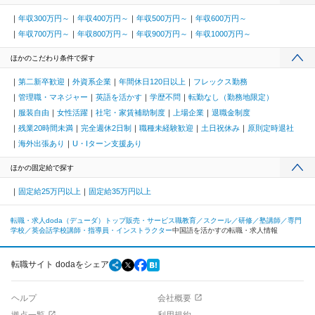
年収300万円～
年収400万円～
年収500万円～
年収600万円～
年収700万円～
年収800万円～
年収900万円～
年収1000万円～
ほかのこだわり条件で探す
第二新卒歓迎
外資系企業
年間休日120日以上
フレックス勤務
管理職・マネジャー
英語を活かす
学歴不問
転勤なし（勤務地限定）
服装自由
女性活躍
社宅・家賃補助制度
上場企業
退職金制度
残業20時間未満
完全週休2日制
職種未経験歓迎
土日祝休み
原則定時退社
海外出張あり
U・Iターン支援あり
ほかの固定給で探す
固定給25万円以上
固定給35万円以上
転職・求人doda（デューダ）トップ
販売・サービス職
教育／スクール／研修／塾講師／専門
学校／英会話学校
講師・指導員・インストラクター
中国語を活かすの転職・求人情報
転職サイト dodaをシェア
ヘルプ
会社概要