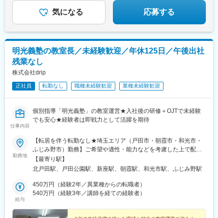
門駅、大崎広小路駅、二子新地駅、大森海岸駅、大塚駅前駅、溝
気になる
応募する
の口駅、新高島駅、桜木町駅、元町・中華街駅、下飯田駅、石上
駅、糸貫駅、近鉄名古屋駅、栄町駅(愛知県)、西高蔵駅、矢田駅
(愛知県)、木曽川駅、東海通駅、新豊橋駅、京都駅、祇園四条駅、
鞍馬口駅、北新地駅、谷町九丁目駅、日本橋駅(大阪府)、天王寺駅
前駅、梅田駅(地下鉄)、今福鶴見駅、四ツ橋駅、大阪ビジネスパー
明光義塾の教室長／未経験歓迎／年休125日／午後出社
ク駅、肥後橋駅、千里中央駅(大阪モノレール)、桜ノ宮駅、岡本駅
残業なし
(兵庫県)、甲子園駅、石屋川駅、祇園駅(福岡県)、天神南駅、朝倉
株式会社drip
街道駅、平和通駅、元田中駅、奥沢駅、松原駅(東京都)、西太子堂
駅、代官山駅、池ノ上駅、新丸子駅、花隈駅、芦花公園駅、元町
正社員
転勤なし
職種未経験歓迎
業種未経験歓迎
駅(兵庫県)、神戸三宮駅(阪神)、ハーバーランド駅、上野広小路
駅、京王八王子駅、姫路駅、勝どき駅、八丁堀駅(広島県)、岡山駅
前駅、岩本町駅、皆実町六丁目駅、春日駅(東京都)、倉敷市駅、豊
個別指導「明光義塾」の教室運営★入社後の研修＋OJTで未経験
島園駅(都営線)、大和川駅、バスセンター前駅、永田町駅、学習院
でも安心★経験者は即戦力として活躍を期待
仕事内容
下駅、東池袋駅、新富町駅(東京都)、新宿御苑前駅、府中本町駅、
神楽坂駅、蓮沼駅、小川町駅(東京都)、有明駅(東京都)、銀座一丁
【転居を伴う転勤なし★埼玉エリア（戸田市・朝霞市・和光市・
目駅、神谷町駅、新宿駅、大崎駅、巣鴨新田駅、高津駅(神奈川
ふじみ野市）勤務】ご希望や適性・能力などを考慮した上で配属
県)、高島町駅、馬車道駅、大曽根駅、駅前駅、九条駅(京都府)、
勤務地
先教室を決定します。■明光義塾 北戸田駅前教室戸田市新曽
【最寄り駅】
烏丸駅、天王寺駅、大阪城北詰駅、大江橋駅、松屋町駅、住吉駅
2184 JR埼京線「北戸田駅」徒歩1分■明光義塾 戸田公園教室戸
北戸田駅、戸田公園駅、新座駅、朝霞駅、和光市駅、ふじみ野駅
(兵庫県・阪神線)、櫛田神社前駅、旦過駅、東北沢駅、神戸三宮駅
田市下戸田1-7-16 JR埼京線「戸田公園駅」徒歩12分■明光義塾
(阪急・神戸高速)、三宮駅(神戸新交通)、高速神戸駅、上野御徒町
朝霞台教室朝霞市東弁財1-6-26 東武東上線「朝霞台駅」徒歩2分
450万円（経験2年／異業種からの転職者）
駅、胡町駅、西川緑道公園駅、末広町駅(東京都)、御幸橋駅、水道
JR武蔵野線「北朝霞駅」徒歩3分■明光義塾 朝霞駅前教室朝霞市
540万円（経験3年／講師を経ての経験者）
橋駅、豊島園駅(西武線)、高須神社駅
給与
仲町2-2-44東武東上線「朝霞駅」徒歩1分■明光義塾 和光教室和
光市本町2-6東武東上線・有楽町線「和光市駅」徒歩2分■明光義