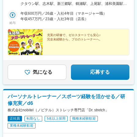
駅、神戸駅(兵庫県)、加古川駅、恵比寿駅、御徒町駅、八王子駅、
当（上限35万円まで）※規定あり※以下店舗への配属の場合は、
クタウン駅、志木駅、新三郷駅、鶴瀬駅、上尾駅、浦和美園駅、
山陽姫路駅、月島駅、立町駅、岡山駅、秋葉原駅、皆実町二丁目
【株式会社DSGN（子会社）】へ在籍出向となります。└東京：自
藤の牛島駅、北浦和駅、聖蹟桜ケ丘駅、赤坂見附駅、荻窪駅、高
駅、後楽園駅、ひばりケ丘駅(東京都)、倉敷駅、道場南口駅、仙川
由が丘・幡ヶ谷 ・下高井戸・学芸大学・三軒茶屋・中目黒・下北
年収600万円／26歳・入社4年目（マネージャー職）
田馬場駅、吉祥寺駅、池袋駅、渋谷駅、南砂町駅、錦糸町駅、亀
駅、上大岡駅、練馬駅、成田駅、七道駅、鳩ケ谷駅、東札幌駅、
沢・千歳烏山・恵比寿・BINO御徒町・八王子・月島・ヨドバシ
年収457万円／23歳・入社3年目（店長）
戸駅、東京駅、新宿駅(東京メトロ)、南大沢駅、宝町駅(東京都)、
南砂町駅、西４丁目駅、本川越駅、赤坂駅(東京都)、西早稲田駅、
給与
Akiba・飯田橋ラムラ・東京ドームシティ ラクーア・恵比寿西
四谷三丁目駅、大井町駅、府中駅(東京都)、新小岩駅、麻布十番
都電雑司ケ谷駅、神泉駅、住吉駅(東京都)、亀戸水神駅、京橋駅
口・ひばりが丘パルコ・仙川・練馬└神奈川：武蔵小杉・元住
駅、飯田橋駅、蒲田駅、御茶ノ水駅、門前仲町駅、有明テニスの
(東京都)、曙橋駅、鮫洲駅、府中競馬正門前駅、牛込神楽坂駅、京
吉・上大岡京急└千葉：イオンモール成田└兵庫：神戸元町・三宮
充実の研修で、ゼロスタートでも安心♪
森駅、神田駅(東京都)、六本木駅、木場駅(東京都)、有楽町駅、新
急蒲田駅、新御茶ノ水駅、越中島駅、国際展示場駅、淡路町駅、
完全未経験から、プロのトレーナーへ。
トアロード・三宮・デュオこうべ・ニッケパークタウン加古川・
宿西口駅、日本橋駅(東京都)、高円寺駅、町田駅、東中野駅、虎ノ
六本木一丁目駅、乃木坂駅、井の頭公園駅、銀座駅、西武新宿
姫路・イオンモール神戸北└広島：広島本通・ゆめタウン広島└岡
門ヒルズ駅、新宿三丁目駅、麹町駅、成城学園前駅、五反田駅、
駅、三越前駅、新高円寺駅、落合駅(東京都)、虎ノ門駅、半蔵門
山：イオンモール岡山・倉敷天満屋※受動喫煙対策：施設内禁煙
二子玉川駅、亀有駅、西大島駅、大森駅(東京都)、大塚駅(東京
駅、大崎広小路駅、二子新地駅、大森海岸駅、大塚駅前駅、溝の
都)、駒沢大学駅、相模大野駅、武蔵溝ノ口駅、戸塚駅、横浜駅、
口駅、新高島駅、桜木町駅、元町・中華街駅、下飯田駅、石上
茅ケ崎駅、みなとみらい駅、新百合ケ丘駅、平塚駅、橋本駅(神奈
駅、糸貫駅、近鉄名古屋駅、栄町駅(愛知県)、西高蔵駅、矢田駅
川県)、二俣川駅、中央林間駅、石川町駅、ゆめが丘駅、藤沢駅、
気になる
応募する
(愛知県)、木曽川駅、東海通駅、新豊橋駅、京都駅、祇園四条駅、
日吉駅(神奈川県)、東戸塚駅、モレラ岐阜駅、美濃青柳駅、名鉄名
鞍馬口駅、北新地駅、谷町九丁目駅、日本橋駅(大阪府)、天王寺駅
古屋駅、名古屋駅、栄駅(愛知県)、久屋大通駅、矢場町駅、国際セ
前駅、梅田駅(地下鉄)、今福鶴見駅、四ツ橋駅、大阪ビジネスパー
ンター駅、日進駅(愛知県)、熱田駅、長久手古戦場駅、ナゴヤドー
ク駅、肥後橋駅、千里中央駅(大阪モノレール)、桜ノ宮駅、岡本駅
ム前矢田駅、黒田駅(愛知県)、りんくう常滑駅、港区役所駅、安城
(兵庫県)、甲子園駅、石屋川駅、祇園駅(福岡県)、天神南駅、朝倉
パーソナルトレーナー／スポーツ経験を活かせる／研
駅、稲沢駅、豊橋駅、南大高駅、八幡駅(愛知県)、荒子川公園駅、
街道駅、平和通駅、元田中駅、奥沢駅、松原駅(東京都)、西太子堂
修充実／d6
六名駅、瀬田駅(滋賀県)、東寺駅、京都河原町駅、北大路駅、西院
駅、代官山駅、池ノ上駅、新丸子駅、花隈駅、芦花公園駅、元町
駅(阪急線)、高の原駅、大阪難波駅、西梅田駅、大阪上本町駅、樟
株式会社nobitel（ノビテル）ストレッチ専門店「Dr. stretch」
駅(兵庫県)、神戸三宮駅(阪神)、ハーバーランド駅、上野広小路
葉駅、近鉄日本橋駅、十三駅、なんば駅(南海線)、近鉄八尾駅、大
駅、京王八王子駅、姫路駅、勝どき駅、八丁堀駅(広島県)、岡山駅
正社員
転勤なし
5名以上採用
職種未経験歓迎
阪阿部野橋駅、東梅田駅、なんば駅(地下鉄)、横堤駅、大日駅、心
前駅、岩本町駅、皆実町六丁目駅、春日駅(東京都)、倉敷市駅、豊
斎橋駅、北花田駅、大阪梅田駅(阪急線)、大阪梅田駅(阪神線)、河
業種未経験歓迎
島園駅(都営線)、大和川駅、バスセンター前駅、永田町駅、学習院
内天美駅、京橋駅(大阪府)、天満橋駅、阿倍野駅(地下鉄)、淀屋橋
下駅、東池袋駅、新富町駅(東京都)、新宿御苑前駅、府中本町駅、
駅、千里中央駅(北大阪急行)、長堀橋駅、大阪駅、堺東駅、岡田浦