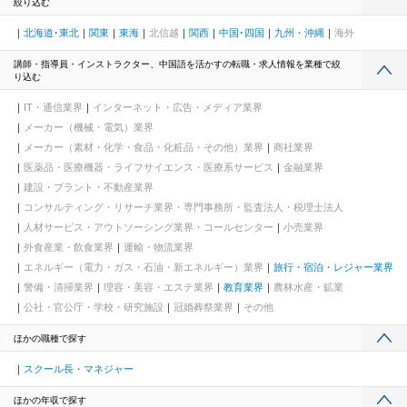
絞り込む
北海道･東北
関東
東海
北信越
関西
中国･四国
九州・沖縄
海外
講師・指導員・インストラクター、中国語を活かすの転職・求人情報を業種で絞
り込む
IT・通信業界
インターネット・広告・メディア業界
メーカー（機械・電気）業界
メーカー（素材・化学・食品・化粧品・その他）業界
商社業界
医薬品・医療機器・ライフサイエンス・医療系サービス
金融業界
建設・プラント・不動産業界
コンサルティング・リサーチ業界・専門事務所・監査法人・税理士法人
人材サービス・アウトソーシング業界・コールセンター
小売業界
外食産業・飲食業界
運輸・物流業界
エネルギー（電力・ガス・石油・新エネルギー）業界
旅行・宿泊・レジャー業界
警備・清掃業界
理容・美容・エステ業界
教育業界
農林水産・鉱業
公社・官公庁・学校・研究施設
冠婚葬祭業界
その他
ほかの職種で探す
スクール長・マネジャー
ほかの年収で探す