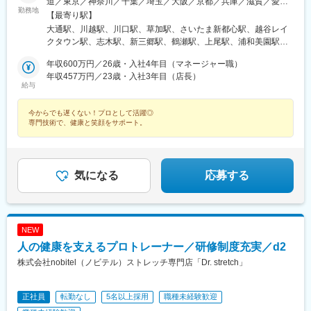
道／東京／神奈川／千葉／埼玉／大阪／京都／兵庫／滋賀／愛知
勤務地
／岐阜／福岡／広島／岡山＜新店舗続々オープン＞愛知、東京、
【最寄り駅】
埼玉、大阪など◎勤務地の希望考慮◎U・Iターン歓迎◎引っ越し
大通駅、川越駅、川口駅、草加駅、さいたま新都心駅、越谷レイ
手当（上限35万円まで）※規定あり※以下店舗への配属の場合は、
クタウン駅、志木駅、新三郷駅、鶴瀬駅、上尾駅、浦和美園駅、
【株式会社DSGN（子会社）】へ在籍出向となります。└東京：自
藤の牛島駅、北浦和駅、聖蹟桜ケ丘駅、赤坂見附駅、荻窪駅、高
由が丘・幡ヶ谷 ・下高井戸・学芸大学・三軒茶屋・中目黒・下北
年収600万円／26歳・入社4年目（マネージャー職）
田馬場駅、吉祥寺駅、池袋駅、渋谷駅、錦糸町駅、亀戸駅、東京
沢・千歳烏山・恵比寿・BINO御徒町・八王子・月島・ヨドバシ
年収457万円／23歳・入社3年目（店長）
駅、新宿駅(東京メトロ)、南大沢駅、宝町駅(東京都)、四谷三丁目
給与
Akiba・飯田橋ラムラ・東京ドームシティ ラクーア・恵比寿西
駅、大井町駅、府中駅(東京都)、新小岩駅、麻布十番駅、飯田橋
口・ひばりが丘パルコ・仙川・練馬└神奈川：武蔵小杉・元住
駅、蒲田駅、御茶ノ水駅、門前仲町駅、有明テニスの森駅、神田
今からでも遅くない！プロとして活躍◎
吉・上大岡京急└千葉：イオンモール成田└兵庫：神戸元町・三宮
駅(東京都)、六本木駅、木場駅(東京都)、有楽町駅、新宿西口駅、
専門技術で、健康と笑顔をサポート。
トアロード・三宮・デュオこうべ・ニッケパークタウン加古川・
日本橋駅(東京都)、高円寺駅、町田駅、東中野駅、虎ノ門ヒルズ
姫路・イオンモール神戸北└広島：広島本通・ゆめタウン広島└岡
駅、新宿三丁目駅、麹町駅、成城学園前駅、五反田駅、二子玉川
山：イオンモール岡山・倉敷天満屋※受動喫煙対策：施設内禁煙
駅、亀有駅、西大島駅、大森駅(東京都)、大塚駅(東京都)、駒沢大
学駅、相模大野駅、武蔵溝ノ口駅、戸塚駅、横浜駅、茅ケ崎駅、
気になる
応募する
みなとみらい駅、新百合ケ丘駅、平塚駅、橋本駅(神奈川県)、二俣
川駅、中央林間駅、石川町駅、ゆめが丘駅、藤沢駅、日吉駅(神奈
川県)、東戸塚駅、モレラ岐阜駅、美濃青柳駅、名鉄名古屋駅、名
古屋駅、栄駅(愛知県)、久屋大通駅、矢場町駅、国際センター駅、
日進駅(愛知県)、築地口駅、熱田駅、長久手古戦場駅、ナゴヤドー
NEW
ム前矢田駅、黒田駅(愛知県)、りんくう常滑駅、港区役所駅、安城
人の健康を支えるプロトレーナー／研修制度充実／d2
駅、稲沢駅、豊橋駅、南大高駅、八幡駅(愛知県)、荒子川公園駅、
株式会社nobitel（ノビテル）ストレッチ専門店「Dr. stretch」
六名駅、瀬田駅(滋賀県)、東寺駅、京都河原町駅、北大路駅、西院
駅(阪急線)、高の原駅、大阪難波駅、西梅田駅、大阪上本町駅、樟
葉駅、近鉄日本橋駅、十三駅、なんば駅(南海線)、近鉄八尾駅、大
正社員
転勤なし
5名以上採用
職種未経験歓迎
阪阿部野橋駅、東梅田駅、なんば駅(地下鉄)、横堤駅、大日駅、心