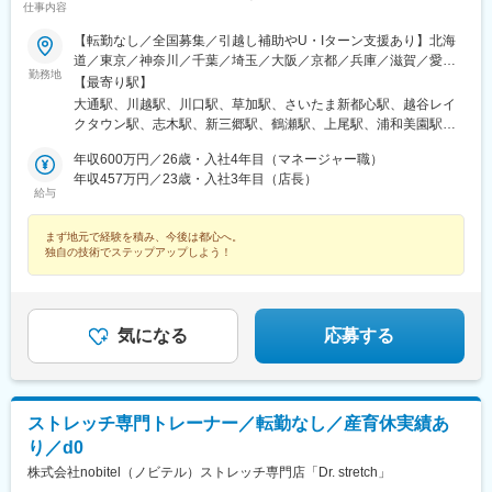
神楽坂駅、蓮沼駅、小川町駅(東京都)、有明駅(東京都)、銀座一丁
森ノ宮駅、都島駅、摂津本山駅、仁川駅、鳴尾・武庫川女子大前
仕事内容
目駅、神谷町駅、新宿駅、大崎駅、巣鴨新田駅、高津駅(神奈川
駅、御影駅(兵庫県・阪神線)、尼崎駅(東海道本線)、西宮北口駅、
【転勤なし／全国募集／引越し補助やU・Iターン支援あり】北海
県)、高島町駅、馬車道駅、大曽根駅、駅前駅、九条駅(京都府)、
博多駅、西新駅、酒殿駅、西鉄福岡駅、天神駅、福間駅、天拝山
道／東京／神奈川／千葉／埼玉／大阪／京都／兵庫／滋賀／愛知
烏丸駅、天王寺駅、大阪城北詰駅、大江橋駅、松屋町駅、住吉駅
駅、小倉駅(福岡県)、鴨宮駅、忍ケ丘駅、茶山・京都芸術大学駅、
勤務地
／岐阜／福岡／広島／岡山＜新店舗続々オープン＞愛知、東京、
【最寄り駅】
(兵庫県・阪神線)、櫛田神社前駅、旦過駅、東北沢駅、神戸三宮駅
和泉中央駅、自由が丘駅、幡ケ谷駅、下高井戸駅、学芸大学駅、
埼玉、大阪など◎勤務地の希望考慮◎U・Iターン歓迎◎引越し手
(阪急・神戸高速)、三宮駅(神戸新交通)、高速神戸駅、上野御徒町
大通駅、川越駅、川口駅、草加駅、さいたま新都心駅、越谷レイ
三軒茶屋駅、中目黒駅、下北沢駅、武蔵小杉駅、みなと元町駅、
当（上限35万円まで）※規定あり※以下店舗への配属の場合は、
駅、胡町駅、西川緑道公園駅、末広町駅(東京都)、御幸橋駅、水道
クタウン駅、志木駅、新三郷駅、鶴瀬駅、上尾駅、浦和美園駅、
千歳烏山駅、旧居留地・大丸前駅、元住吉駅、三宮・花時計前
【株式会社DSGN（子会社）】へ在籍出向となります。└東京：自
橋駅、豊島園駅(西武線)、高須神社駅
藤の牛島駅、北浦和駅、聖蹟桜ケ丘駅、赤坂見附駅、荻窪駅、高
駅、神戸駅(兵庫県)、加古川駅、恵比寿駅、御徒町駅、八王子駅、
由が丘・幡ヶ谷 ・下高井戸・学芸大学・三軒茶屋・中目黒・下北
年収600万円／26歳・入社4年目（マネージャー職）
田馬場駅、吉祥寺駅、池袋駅、渋谷駅、南砂町駅、錦糸町駅、亀
山陽姫路駅、月島駅、立町駅、岡山駅、秋葉原駅、皆実町二丁目
沢・千歳烏山・恵比寿・BINO御徒町・八王子・月島・ヨドバシ
年収457万円／23歳・入社3年目（店長）
戸駅、東京駅、新宿駅(東京メトロ)、南大沢駅、宝町駅(東京都)、
駅、後楽園駅、ひばりケ丘駅(東京都)、倉敷駅、道場南口駅、仙川
給与
Akiba・飯田橋ラムラ・東京ドームシティ ラクーア・恵比寿西
四谷三丁目駅、大井町駅、府中駅(東京都)、新小岩駅、麻布十番
駅、上大岡駅、練馬駅、成田駅、七道駅、鳩ケ谷駅、東札幌駅、
口・ひばりが丘パルコ・仙川・練馬└神奈川：武蔵小杉・元住
駅、飯田橋駅、蒲田駅、御茶ノ水駅、門前仲町駅、有明テニスの
南砂町駅、西４丁目駅、本川越駅、赤坂駅(東京都)、西早稲田駅、
まず地元で経験を積み、今後は都心へ。
吉・上大岡京急└千葉：イオンモール成田└兵庫：神戸元町・三宮
森駅、神田駅(東京都)、六本木駅、木場駅(東京都)、有楽町駅、新
都電雑司ケ谷駅、神泉駅、住吉駅(東京都)、亀戸水神駅、京橋駅
独自の技術でステップアップしよう！
トアロード・三宮・デュオこうべ・ニッケパークタウン加古川・
宿西口駅、日本橋駅(東京都)、高円寺駅、町田駅、東中野駅、虎ノ
(東京都)、曙橋駅、鮫洲駅、府中競馬正門前駅、牛込神楽坂駅、京
姫路・イオンモール神戸北└広島：広島本通・ゆめタウン広島└岡
門ヒルズ駅、新宿三丁目駅、麹町駅、成城学園前駅、五反田駅、
急蒲田駅、新御茶ノ水駅、越中島駅、国際展示場駅、淡路町駅、
山：イオンモール岡山・倉敷天満屋※受動喫煙対策：施設内禁煙
二子玉川駅、亀有駅、西大島駅、大森駅(東京都)、大塚駅(東京
六本木一丁目駅、乃木坂駅、井の頭公園駅、銀座駅、西武新宿
都)、駒沢大学駅、相模大野駅、武蔵溝ノ口駅、戸塚駅、横浜駅、
駅、三越前駅、新高円寺駅、落合駅(東京都)、虎ノ門駅、半蔵門
気になる
応募する
茅ケ崎駅、みなとみらい駅、新百合ケ丘駅、平塚駅、橋本駅(神奈
駅、大崎広小路駅、二子新地駅、大森海岸駅、大塚駅前駅、溝の
川県)、二俣川駅、中央林間駅、石川町駅、ゆめが丘駅、藤沢駅、
口駅、新高島駅、桜木町駅、元町・中華街駅、下飯田駅、石上
日吉駅(神奈川県)、東戸塚駅、モレラ岐阜駅、美濃青柳駅、名鉄名
駅、糸貫駅、近鉄名古屋駅、栄町駅(愛知県)、西高蔵駅、矢田駅
古屋駅、名古屋駅、栄駅(愛知県)、久屋大通駅、矢場町駅、国際セ
(愛知県)、木曽川駅、東海通駅、新豊橋駅、京都駅、祇園四条駅、
ンター駅、日進駅(愛知県)、熱田駅、長久手古戦場駅、ナゴヤドー
ストレッチ専門トレーナー／転勤なし／産育休実績あ
鞍馬口駅、北新地駅、谷町九丁目駅、日本橋駅(大阪府)、天王寺駅
ム前矢田駅、黒田駅(愛知県)、りんくう常滑駅、港区役所駅、安城
前駅、梅田駅(地下鉄)、今福鶴見駅、四ツ橋駅、大阪ビジネスパー
り／d0
駅、稲沢駅、豊橋駅、南大高駅、八幡駅(愛知県)、荒子川公園駅、
ク駅、肥後橋駅、千里中央駅(大阪モノレール)、桜ノ宮駅、岡本駅
株式会社nobitel（ノビテル）ストレッチ専門店「Dr. stretch」
六名駅、瀬田駅(滋賀県)、東寺駅、京都河原町駅、北大路駅、西院
(兵庫県)、甲子園駅、石屋川駅、祇園駅(福岡県)、天神南駅、朝倉