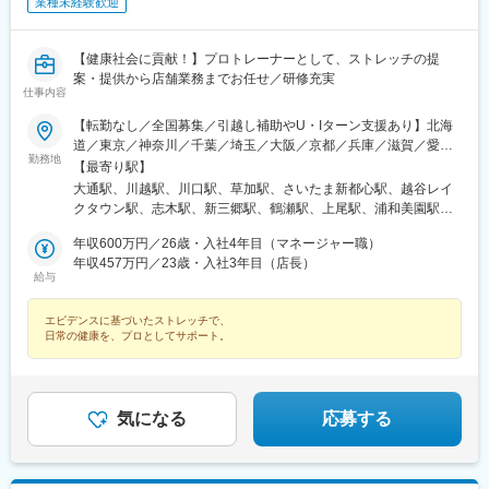
業種未経験歓迎
斎橋駅、北花田駅、大阪梅田駅(阪急線)、大阪梅田駅(阪神線)、河
内天美駅、京橋駅(大阪府)、天満橋駅、阿倍野駅(地下鉄)、淀屋橋
駅、千里中央駅(北大阪急行)、長堀橋駅、大阪駅、堺東駅、岡田浦
【健康社会に貢献！】プロトレーナーとして、ストレッチの提
駅、森ノ宮駅、都島駅、摂津本山駅、仁川駅、鳴尾・武庫川女子
案・提供から店舗業務までお任せ／研修充実
大前駅、御影駅(兵庫県・阪神線)、尼崎駅(東海道本線)、西宮北口
仕事内容
駅、博多駅、西新駅、酒殿駅、西鉄福岡駅、天神駅、福間駅、天
【転勤なし／全国募集／引越し補助やU・Iターン支援あり】北海
拝山駅、小倉駅(福岡県)、鴨宮駅、忍ケ丘駅、茶山・京都芸術大学
道／東京／神奈川／千葉／埼玉／大阪／京都／兵庫／滋賀／愛知
駅、和泉中央駅、自由が丘駅、幡ケ谷駅、下高井戸駅、学芸大学
勤務地
／岐阜／福岡／広島／岡山＜新店舗続々オープン＞愛知、東京、
駅、三軒茶屋駅、中目黒駅、下北沢駅、武蔵小杉駅、みなと元町
【最寄り駅】
埼玉、大阪など◎勤務地の希望考慮◎U・Iターン歓迎◎引っ越し
駅、千歳烏山駅、旧居留地・大丸前駅、元住吉駅、三宮・花時計
大通駅、川越駅、川口駅、草加駅、さいたま新都心駅、越谷レイ
手当（上限35万円まで）※規定あり※以下店舗への配属の場合は、
前駅、神戸駅(兵庫県)、加古川駅、恵比寿駅、御徒町駅、八王子
クタウン駅、志木駅、新三郷駅、鶴瀬駅、上尾駅、浦和美園駅、
【株式会社DSGN（子会社）】へ在籍出向となります。└東京：自
駅、山陽姫路駅、月島駅、立町駅、岡山駅、秋葉原駅、皆実町二
藤の牛島駅、北浦和駅、聖蹟桜ケ丘駅、赤坂見附駅、荻窪駅、高
由が丘・幡ヶ谷 ・下高井戸・学芸大学・三軒茶屋・中目黒・下北
年収600万円／26歳・入社4年目（マネージャー職）
丁目駅、後楽園駅、ひばりケ丘駅(東京都)、倉敷駅、道場南口駅、
田馬場駅、吉祥寺駅、池袋駅、渋谷駅、錦糸町駅、亀戸駅、東京
沢・千歳烏山・恵比寿・BINO御徒町・八王子・月島・ヨドバシ
年収457万円／23歳・入社3年目（店長）
仙川駅、上大岡駅、練馬駅、成田駅、七道駅、鳩ケ谷駅、東札幌
駅、新宿駅(東京メトロ)、南大沢駅、宝町駅(東京都)、四谷三丁目
給与
Akiba・飯田橋ラムラ・東京ドームシティ ラクーア・恵比寿西
駅、南砂町駅、西４丁目駅、本川越駅、赤坂駅(東京都)、西早稲田
駅、大井町駅、府中駅(東京都)、新小岩駅、麻布十番駅、飯田橋
口・ひばりが丘パルコ・仙川・練馬└神奈川：武蔵小杉・元住
駅、都電雑司ケ谷駅、神泉駅、住吉駅(東京都)、亀戸水神駅、京橋
駅、蒲田駅、御茶ノ水駅、門前仲町駅、有明テニスの森駅、神田
エビデンスに基づいたストレッチで、
吉・上大岡京急└千葉：イオンモール成田└兵庫：神戸元町・三宮
駅(東京都)、曙橋駅、鮫洲駅、府中競馬正門前駅、牛込神楽坂駅、
駅(東京都)、六本木駅、木場駅(東京都)、有楽町駅、新宿西口駅、
日常の健康を、プロとしてサポート。
トアロード・三宮・デュオこうべ・ニッケパークタウン加古川・
京急蒲田駅、新御茶ノ水駅、越中島駅、国際展示場駅、淡路町
日本橋駅(東京都)、高円寺駅、町田駅、東中野駅、虎ノ門ヒルズ
姫路・イオンモール神戸北└広島：広島本通・ゆめタウン広島└岡
駅、六本木一丁目駅、乃木坂駅、井の頭公園駅、銀座駅、西武新
駅、新宿三丁目駅、麹町駅、成城学園前駅、五反田駅、二子玉川
山：イオンモール岡山・倉敷天満屋※受動喫煙対策：施設内禁煙
宿駅、三越前駅、新高円寺駅、落合駅(東京都)、虎ノ門駅、半蔵門
駅、亀有駅、西大島駅、大森駅(東京都)、大塚駅(東京都)、駒沢大
駅、大崎広小路駅、二子新地駅、大森海岸駅、大塚駅前駅、溝の
学駅、相模大野駅、武蔵溝ノ口駅、戸塚駅、横浜駅、茅ケ崎駅、
気になる
応募する
口駅、新高島駅、桜木町駅、元町・中華街駅、下飯田駅、石上
みなとみらい駅、新百合ケ丘駅、平塚駅、橋本駅(神奈川県)、二俣
駅、糸貫駅、近鉄名古屋駅、栄町駅(愛知県)、西高蔵駅、矢田駅
川駅、中央林間駅、石川町駅、ゆめが丘駅、藤沢駅、日吉駅(神奈
(愛知県)、木曽川駅、東海通駅、新豊橋駅、京都駅、祇園四条駅、
川県)、東戸塚駅、モレラ岐阜駅、美濃青柳駅、名鉄名古屋駅、名
鞍馬口駅、北新地駅、谷町九丁目駅、日本橋駅(大阪府)、天王寺駅
古屋駅、栄駅(愛知県)、久屋大通駅、矢場町駅、国際センター駅、