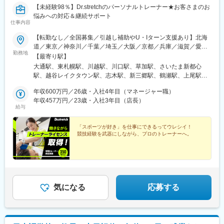
神楽坂駅、蓮沼駅、小川町駅(東京都)、有明駅(東京都)、銀座一丁
【未経験98％】Dr.stretchのパーソナルトレーナー★お客さまのお
駅、森ノ宮駅、都島駅、摂津本山駅、仁川駅、鳴尾・武庫川女子
目駅、神谷町駅、新宿駅、大崎駅、巣鴨新田駅、高津駅(神奈川
悩みへの対応＆継続サポート
大前駅、御影駅(兵庫県・阪神線)、尼崎駅(東海道本線)、西宮北口
県)、高島町駅、馬車道駅、大曽根駅、駅前駅、九条駅(京都府)、
仕事内容
駅、博多駅、西新駅、酒殿駅、西鉄福岡駅、天神駅、福間駅、天
烏丸駅、天王寺駅、大阪城北詰駅、大江橋駅、松屋町駅、住吉駅
拝山駅、小倉駅(福岡県)、鴨宮駅、忍ケ丘駅、茶山・京都芸術大学
【転勤なし／全国募集／引越し補助やU・Iターン支援あり】北海
(兵庫県・阪神線)、櫛田神社前駅、旦過駅、東北沢駅、神戸三宮駅
駅、和泉中央駅、自由が丘駅、幡ケ谷駅、下高井戸駅、学芸大学
道／東京／神奈川／千葉／埼玉／大阪／京都／兵庫／滋賀／愛知
(阪急・神戸高速)、三宮駅(神戸新交通)、高速神戸駅、上野御徒町
駅、三軒茶屋駅、中目黒駅、下北沢駅、武蔵小杉駅、みなと元町
勤務地
／岐阜／福岡／広島／岡山＜新店舗続々オープン＞愛知、東京、
駅、胡町駅、西川緑道公園駅、末広町駅(東京都)、御幸橋駅、水道
【最寄り駅】
駅、千歳烏山駅、旧居留地・大丸前駅、元住吉駅、三宮・花時計
埼玉、大阪など◎勤務地の希望考慮◎U・Iターン歓迎◎引越し手
橋駅、豊島園駅(西武線)、高須神社駅
大通駅、東札幌駅、川越駅、川口駅、草加駅、さいたま新都心
前駅、神戸駅(兵庫県)、加古川駅、恵比寿駅、御徒町駅、八王子
当（上限35万円まで）※規定あり※以下店舗への配属の場合は、
駅、越谷レイクタウン駅、志木駅、新三郷駅、鶴瀬駅、上尾駅、
駅、山陽姫路駅、月島駅、立町駅、岡山駅、秋葉原駅、皆実町二
【株式会社DSGN（子会社）】へ在籍出向となります。└東京：自
浦和美園駅、藤の牛島駅、北浦和駅、聖蹟桜ケ丘駅、赤坂見附
丁目駅、後楽園駅、ひばりケ丘駅(東京都)、倉敷駅、道場南口駅、
由が丘・幡ヶ谷 ・下高井戸・学芸大学・三軒茶屋・中目黒・下北
年収600万円／26歳・入社4年目（マネージャー職）
駅、荻窪駅、高田馬場駅、吉祥寺駅、池袋駅、渋谷駅、錦糸町
仙川駅、上大岡駅、練馬駅、成田駅、七道駅、鳩ケ谷駅、東札幌
沢・千歳烏山・恵比寿・BINO御徒町・八王子・月島・ヨドバシ
年収457万円／23歳・入社3年目（店長）
駅、亀戸駅、東京駅、新宿駅(東京メトロ)、南大沢駅、宝町駅(東
駅、西４丁目駅、本川越駅、赤坂駅(東京都)、西早稲田駅、都電雑
給与
Akiba・飯田橋ラムラ・東京ドームシティ ラクーア・恵比寿西
京都)、四谷三丁目駅、大井町駅、府中駅(東京都)、新小岩駅、麻
司ケ谷駅、神泉駅、住吉駅(東京都)、亀戸水神駅、京橋駅(東京
口・ひばりが丘パルコ・仙川・練馬└神奈川：武蔵小杉・元住
布十番駅、飯田橋駅、蒲田駅、御茶ノ水駅、門前仲町駅、有明テ
都)、曙橋駅、鮫洲駅、府中競馬正門前駅、牛込神楽坂駅、京急蒲
吉・上大岡京急└千葉：イオンモール成田└兵庫：神戸元町・三宮
「スポーツが好き」を仕事にできるってウレシイ！
ニスの森駅、神田駅(東京都)、六本木駅、木場駅(東京都)、有楽町
田駅、新御茶ノ水駅、越中島駅、国際展示場駅、淡路町駅、六本
競技経験を武器にしながら、プロのトレーナーへ。
トアロード・三宮・デュオこうべ・ニッケパークタウン加古川・
駅、新宿西口駅、日本橋駅(東京都)、高円寺駅、南砂町駅、町田
木一丁目駅、乃木坂駅、井の頭公園駅、銀座駅、西武新宿駅、三
姫路・イオンモール神戸北└広島：広島本通・ゆめタウン広島└岡
駅、東中野駅、虎ノ門ヒルズ駅、新宿三丁目駅、麹町駅、成城学
越前駅、新高円寺駅、落合駅(東京都)、虎ノ門駅、半蔵門駅、大崎
山：イオンモール岡山・倉敷天満屋※受動喫煙対策：施設内禁煙
園前駅、五反田駅、二子玉川駅、亀有駅、西大島駅、大森駅(東京
広小路駅、二子新地駅、大森海岸駅、大塚駅前駅、溝の口駅、新
都)、大塚駅(東京都)、駒沢大学駅、相模大野駅、武蔵溝ノ口駅、
高島駅、桜木町駅、元町・中華街駅、下飯田駅、石上駅、糸貫
戸塚駅、横浜駅、茅ケ崎駅、みなとみらい駅、新百合ケ丘駅、平
駅、近鉄名古屋駅、栄町駅(愛知県)、西高蔵駅、矢田駅(愛知県)、
塚駅、橋本駅(神奈川県)、二俣川駅、中央林間駅、石川町駅、ゆめ
気になる
応募する
木曽川駅、東海通駅、新豊橋駅、京都駅、祇園四条駅、鞍馬口
が丘駅、藤沢駅、日吉駅(神奈川県)、東戸塚駅、モレラ岐阜駅、美
駅、北新地駅、谷町九丁目駅、日本橋駅(大阪府)、天王寺駅前駅、
濃青柳駅、名鉄名古屋駅、名古屋駅、栄駅(愛知県)、久屋大通駅、
梅田駅(地下鉄)、今福鶴見駅、四ツ橋駅、大阪ビジネスパーク駅、
矢場町駅、国際センター駅、日進駅(愛知県)、熱田駅、長久手古戦
肥後橋駅、千里中央駅(大阪モノレール)、桜ノ宮駅、岡本駅(兵庫
場駅、ナゴヤドーム前矢田駅、黒田駅(愛知県)、りんくう常滑駅、
県)、甲子園駅、石屋川駅、祇園駅(福岡県)、天神南駅、朝倉街道