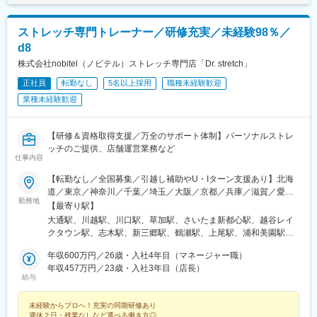
川県)、東戸塚駅、モレラ岐阜駅、美濃青柳駅、名鉄名古屋駅、名
駅、近鉄名古屋駅、栄町駅(愛知県)、西高蔵駅、矢田駅(愛知県)、
古屋駅、栄駅(愛知県)、久屋大通駅、矢場町駅、国際センター駅、
木曽川駅、東海通駅、新豊橋駅、京都駅、祇園四条駅、鞍馬口
日進駅(愛知県)、熱田駅、長久手古戦場駅、ナゴヤドーム前矢田
ストレッチ専門トレーナー／研修充実／未経験98％／
駅、北新地駅、谷町九丁目駅、日本橋駅(大阪府)、天王寺駅前駅、
駅、黒田駅(愛知県)、りんくう常滑駅、港区役所駅、安城駅、稲沢
梅田駅(地下鉄)、今福鶴見駅、四ツ橋駅、大阪ビジネスパーク駅、
d8
駅、豊橋駅、南大高駅、八幡駅(愛知県)、荒子川公園駅、六名駅、
肥後橋駅、千里中央駅(大阪モノレール)、桜ノ宮駅、岡本駅(兵庫
株式会社nobitel（ノビテル）ストレッチ専門店「Dr. stretch」
瀬田駅(滋賀県)、東寺駅、京都河原町駅、北大路駅、西院駅(阪急
県)、甲子園駅、石屋川駅、祇園駅(福岡県)、天神南駅、朝倉街道
線)、高の原駅、大阪難波駅、西梅田駅、大阪上本町駅、樟葉駅、
駅、平和通駅、元田中駅、奥沢駅、松原駅(東京都)、西太子堂駅、
正社員
転勤なし
5名以上採用
職種未経験歓迎
近鉄日本橋駅、十三駅、なんば駅(南海線)、近鉄八尾駅、大阪阿部
代官山駅、池ノ上駅、新丸子駅、花隈駅、芦花公園駅、元町駅(兵
業種未経験歓迎
野橋駅、東梅田駅、なんば駅(地下鉄)、横堤駅、大日駅、心斎橋
庫県)、神戸三宮駅(阪神)、ハーバーランド駅、上野広小路駅、京
駅、北花田駅、大阪梅田駅(阪急線)、大阪梅田駅(阪神線)、河内天
王八王子駅、姫路駅、勝どき駅、八丁堀駅(広島県)、岡山駅前駅、
美駅、京橋駅(大阪府)、天満橋駅、阿倍野駅(地下鉄)、淀屋橋駅、
岩本町駅、皆実町六丁目駅、春日駅(東京都)、倉敷市駅、豊島園駅
【研修＆資格取得支援／万全のサポート体制】パーソナルストレ
千里中央駅(北大阪急行)、長堀橋駅、大阪駅、堺東駅、岡田浦駅、
(都営線)、大和川駅、バスセンター前駅、永田町駅、学習院下駅、
ッチのご提供、店舗運営業務など
森ノ宮駅、都島駅、摂津本山駅、仁川駅、鳴尾・武庫川女子大前
仕事内容
東池袋駅、新富町駅(東京都)、新宿御苑前駅、府中本町駅、神楽坂
駅、御影駅(兵庫県・阪神線)、尼崎駅(東海道本線)、西宮北口駅、
駅、蓮沼駅、小川町駅(東京都)、有明駅(東京都)、銀座一丁目駅、
【転勤なし／全国募集／引越し補助やU・Iターン支援あり】北海
博多駅、西新駅、酒殿駅、西鉄福岡駅、天神駅、福間駅、天拝山
神谷町駅、新宿駅、大崎駅、巣鴨新田駅、高津駅(神奈川県)、高島
道／東京／神奈川／千葉／埼玉／大阪／京都／兵庫／滋賀／愛知
駅、小倉駅(福岡県)、鴨宮駅、忍ケ丘駅、茶山・京都芸術大学駅、
町駅、馬車道駅、大曽根駅、駅前駅、九条駅(京都府)、烏丸駅、天
勤務地
／岐阜／福岡／広島／岡山＜新店舗続々オープン＞愛知、東京、
【最寄り駅】
和泉中央駅、元住吉駅、三宮・花時計前駅、神戸駅(兵庫県)、加古
王寺駅、大阪城北詰駅、大江橋駅、松屋町駅、住吉駅(兵庫県・阪
埼玉、大阪など◎勤務地の希望考慮◎U・Iターン歓迎◎引っ越し
大通駅、川越駅、川口駅、草加駅、さいたま新都心駅、越谷レイ
川駅、恵比寿駅、御徒町駅、八王子駅、山陽姫路駅、月島駅、立
神線)、櫛田神社前駅、旦過駅、東北沢駅、神戸三宮駅(阪急・神戸
手当（上限35万円まで）※規定あり※以下店舗への配属の場合は、
クタウン駅、志木駅、新三郷駅、鶴瀬駅、上尾駅、浦和美園駅、
町駅、岡山駅、皆実町二丁目駅、秋葉原駅、後楽園駅、ひばりケ
高速)、三宮駅(神戸新交通)、高速神戸駅、上野御徒町駅、胡町
【株式会社DSGN（子会社）】へ在籍出向となります。└東京：自
藤の牛島駅、北浦和駅、聖蹟桜ケ丘駅、赤坂見附駅、荻窪駅、高
丘駅(東京都)、倉敷駅、道場南口駅、仙川駅、上大岡駅、練馬駅、
駅、西川緑道公園駅、末広町駅(東京都)、御幸橋駅、水道橋駅、豊
由が丘・幡ヶ谷 ・下高井戸・学芸大学・三軒茶屋・中目黒・下北
年収600万円／26歳・入社4年目（マネージャー職）
田馬場駅、吉祥寺駅、池袋駅、渋谷駅、錦糸町駅、南砂町駅、亀
成田駅、自由が丘駅、幡ケ谷駅、下高井戸駅、学芸大学駅、三軒
島園駅(西武線)、高須神社駅
沢・千歳烏山・恵比寿・BINO御徒町・八王子・月島・ヨドバシ
年収457万円／23歳・入社3年目（店長）
戸駅、東京駅、新宿駅(東京メトロ)、南大沢駅、宝町駅(東京都)、
茶屋駅、中目黒駅、下北沢駅、千歳烏山駅、武蔵小杉駅、みなと
給与
Akiba・飯田橋ラムラ・東京ドームシティ ラクーア・恵比寿西
四谷三丁目駅、大井町駅、府中駅(東京都)、新小岩駅、麻布十番
元町駅、旧居留地・大丸前駅、七道駅、鳩ケ谷駅、東札幌駅、南
口・ひばりが丘パルコ・仙川・練馬└神奈川：武蔵小杉・元住
駅、飯田橋駅、蒲田駅、御茶ノ水駅、門前仲町駅、有明テニスの
砂町駅、西４丁目駅、本川越駅、赤坂駅(東京都)、西早稲田駅、都
未経験からプロへ！充実の同期研修あり
吉・上大岡京急└千葉：イオンモール成田└兵庫：神戸元町・三宮
森駅、神田駅(東京都)、六本木駅、木場駅(東京都)、有楽町駅、新
電雑司ケ谷駅、神泉駅、住吉駅(東京都)、亀戸水神駅、京橋駅(東
週休２日・残業なしなど選べる働き方◎