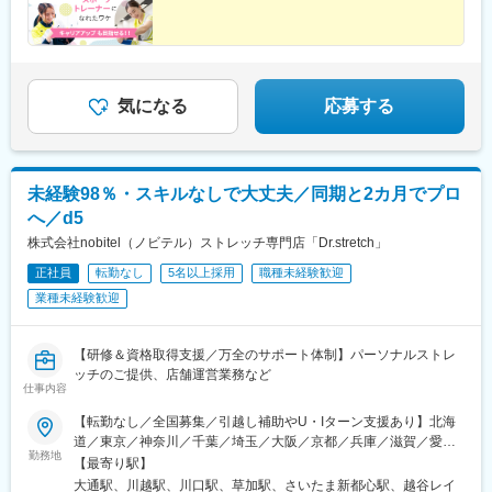
越前駅、新高円寺駅、落合駅(東京都)、虎ノ門駅、半蔵門駅、大崎
姫路・イオンモール神戸北└広島：広島本通・ゆめタウン広島└岡
駅、新宿三丁目駅、麹町駅、成城学園前駅、五反田駅、二子玉川
広小路駅、二子新地駅、大森海岸駅、大塚駅前駅、溝の口駅、新
山：イオンモール岡山・倉敷天満屋※受動喫煙対策：施設内禁煙
駅、亀有駅、西大島駅、大森駅(東京都)、大塚駅(東京都)、駒沢大
高島駅、桜木町駅、元町・中華街駅、下飯田駅、石上駅、糸貫
学駅、相模大野駅、武蔵溝ノ口駅、戸塚駅、横浜駅、茅ケ崎駅、
駅、近鉄名古屋駅、栄町駅(愛知県)、西高蔵駅、矢田駅(愛知県)、
みなとみらい駅、新百合ケ丘駅、平塚駅、橋本駅(神奈川県)、二俣
木曽川駅、東海通駅、新豊橋駅、京都駅、祇園四条駅、鞍馬口
川駅、中央林間駅、石川町駅、ゆめが丘駅、藤沢駅、日吉駅(神奈
気になる
応募する
駅、北新地駅、谷町九丁目駅、日本橋駅(大阪府)、天王寺駅前駅、
川県)、東戸塚駅、モレラ岐阜駅、美濃青柳駅、名鉄名古屋駅、名
梅田駅(地下鉄)、今福鶴見駅、四ツ橋駅、大阪ビジネスパーク駅、
古屋駅、栄駅(愛知県)、久屋大通駅、矢場町駅、国際センター駅、
肥後橋駅、千里中央駅(大阪モノレール)、桜ノ宮駅、岡本駅(兵庫
日進駅(愛知県)、熱田駅、長久手古戦場駅、ナゴヤドーム前矢田
県)、甲子園駅、石屋川駅、祇園駅(福岡県)、天神南駅、朝倉街道
駅、黒田駅(愛知県)、りんくう常滑駅、港区役所駅、安城駅、稲沢
駅、平和通駅、元田中駅、奥沢駅、松原駅(東京都)、西太子堂駅、
未経験98％・スキルなしで大丈夫／同期と2カ月でプロ
駅、豊橋駅、南大高駅、八幡駅(愛知県)、荒子川公園駅、六名駅、
代官山駅、池ノ上駅、新丸子駅、花隈駅、芦花公園駅、元町駅(兵
へ／d5
瀬田駅(滋賀県)、東寺駅、京都河原町駅、北大路駅、西院駅(阪急
庫県)、神戸三宮駅(阪神)、ハーバーランド駅、上野広小路駅、京
線)、高の原駅、大阪難波駅、西梅田駅、大阪上本町駅、樟葉駅、
株式会社nobitel（ノビテル）ストレッチ専門店「Dr.stretch」
王八王子駅、姫路駅、勝どき駅、八丁堀駅(広島県)、岡山駅前駅、
近鉄日本橋駅、十三駅、なんば駅(南海線)、近鉄八尾駅、大阪阿部
岩本町駅、皆実町六丁目駅、春日駅(東京都)、倉敷市駅、豊島園駅
正社員
転勤なし
5名以上採用
職種未経験歓迎
野橋駅、東梅田駅、なんば駅(地下鉄)、横堤駅、大日駅、心斎橋
(都営線)、大和川駅、バスセンター前駅、永田町駅、学習院下駅、
駅、北花田駅、大阪梅田駅(阪急線)、大阪梅田駅(阪神線)、河内天
業種未経験歓迎
東池袋駅、新富町駅(東京都)、新宿御苑前駅、府中本町駅、神楽坂
美駅、京橋駅(大阪府)、天満橋駅、阿倍野駅(地下鉄)、淀屋橋駅、
駅、蓮沼駅、小川町駅(東京都)、有明駅(東京都)、銀座一丁目駅、
千里中央駅(北大阪急行)、長堀橋駅、大阪駅、堺東駅、岡田浦駅、
神谷町駅、新宿駅、大崎駅、巣鴨新田駅、高津駅(神奈川県)、高島
【研修＆資格取得支援／万全のサポート体制】パーソナルストレ
森ノ宮駅、都島駅、摂津本山駅、仁川駅、鳴尾・武庫川女子大前
町駅、馬車道駅、大曽根駅、駅前駅、九条駅(京都府)、烏丸駅、天
ッチのご提供、店舗運営業務など
駅、御影駅(兵庫県・阪神線)、尼崎駅(東海道本線)、西宮北口駅、
王寺駅、大阪城北詰駅、大江橋駅、松屋町駅、住吉駅(兵庫県・阪
仕事内容
博多駅、西新駅、酒殿駅、西鉄福岡駅、天神駅、福間駅、天拝山
神線)、櫛田神社前駅、旦過駅、東北沢駅、神戸三宮駅(阪急・神戸
駅、小倉駅(福岡県)、鴨宮駅、忍ケ丘駅、茶山・京都芸術大学駅、
高速)、三宮駅(神戸新交通)、高速神戸駅、上野御徒町駅、胡町
【転勤なし／全国募集／引越し補助やU・Iターン支援あり】北海
和泉中央駅、自由が丘駅、幡ケ谷駅、下高井戸駅、学芸大学駅、
駅、西川緑道公園駅、末広町駅(東京都)、御幸橋駅、水道橋駅、豊
道／東京／神奈川／千葉／埼玉／大阪／京都／兵庫／滋賀／愛知
三軒茶屋駅、中目黒駅、下北沢駅、武蔵小杉駅、みなと元町駅、
勤務地
島園駅(西武線)、高須神社駅
／岐阜／福岡／広島／岡山＜新店舗続々オープン＞愛知、東京、
【最寄り駅】
千歳烏山駅、旧居留地・大丸前駅、元住吉駅、三宮・花時計前
埼玉、大阪など◎勤務地の希望考慮◎U・Iターン歓迎◎引越し手
大通駅、川越駅、川口駅、草加駅、さいたま新都心駅、越谷レイ