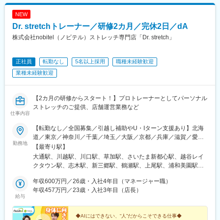
NEW
Dr. stretchトレーナー／研修2カ月／完休2日／dA
株式会社nobitel（ノビテル）ストレッチ専門店「Dr. stretch」
正社員
転勤なし
5名以上採用
職種未経験歓迎
業種未経験歓迎
【2カ月の研修からスタート！】プロトレーナーとしてパーソナル
ストレッチのご提供、店舗運営業務など
仕事内容
【転勤なし／全国募集／引越し補助やU・Iターン支援あり】北海
道／東京／神奈川／千葉／埼玉／大阪／京都／兵庫／滋賀／愛知
勤務地
／岐阜／福岡／広島／岡山＜新店舗続々オープン＞愛知、東京、
【最寄り駅】
埼玉、大阪など◎勤務地の希望考慮◎U・Iターン歓迎◎引っ越し
大通駅、川越駅、川口駅、草加駅、さいたま新都心駅、越谷レイ
手当（上限35万円まで）※規定あり※以下店舗への配属の場合は、
クタウン駅、志木駅、新三郷駅、鶴瀬駅、上尾駅、浦和美園駅、
【株式会社DSGN（子会社）】へ在籍出向となります。└東京：自
藤の牛島駅、北浦和駅、聖蹟桜ケ丘駅、赤坂見附駅、荻窪駅、高
由が丘・幡ヶ谷 ・下高井戸・学芸大学・三軒茶屋・中目黒・下北
年収600万円／26歳・入社4年目（マネージャー職）
田馬場駅、吉祥寺駅、池袋駅、渋谷駅、錦糸町駅、亀戸駅、東京
沢・千歳烏山・恵比寿・BINO御徒町・八王子・月島・ヨドバシ
年収457万円／23歳・入社3年目（店長）
駅、新宿駅(東京メトロ)、南大沢駅、宝町駅(東京都)、四谷三丁目
給与
Akiba・飯田橋ラムラ・東京ドームシティ ラクーア・恵比寿西
駅、大井町駅、府中駅(東京都)、新小岩駅、麻布十番駅、飯田橋
口・ひばりが丘パルコ・仙川・練馬└神奈川：武蔵小杉・元住
駅、蒲田駅、御茶ノ水駅、門前仲町駅、有明テニスの森駅、神田
吉・上大岡京急└千葉：イオンモール成田└兵庫：神戸元町・三宮
◆AIにはできない、“人”だからこそできる仕事◆
駅(東京都)、六本木駅、木場駅(東京都)、有楽町駅、新宿西口駅、