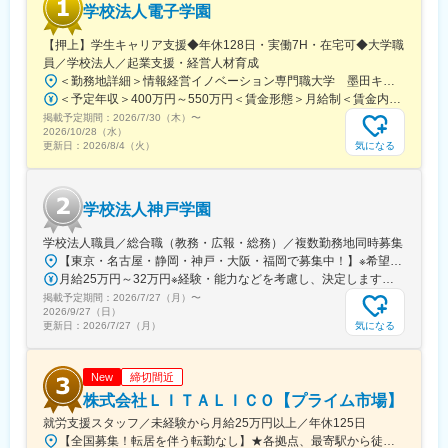
大前駅、御影駅(兵庫県・阪神線)、尼崎駅(東海道本線)、西宮北口
学校法人電子学園
駅、蓮沼駅、小川町駅(東京都)、有明駅(東京都)、銀座一丁目駅、
駅、博多駅、西新駅、酒殿駅、西鉄福岡駅、天神駅、福間駅、天
神谷町駅、新宿駅、大崎駅、巣鴨新田駅、高津駅(神奈川県)、高島
【押上】学生キャリア支援◆年休128日・実働7H・在宅可◆大学職
拝山駅、小倉駅(福岡県)、鴨宮駅、忍ケ丘駅、茶山・京都芸術大学
町駅、馬車道駅、大曽根駅、駅前駅、九条駅(京都府)、烏丸駅、天
員／学校法人／起業支援・経営人材育成
駅、和泉中央駅、自由が丘駅、幡ケ谷駅、下高井戸駅、学芸大学
王寺駅、大阪城北詰駅、大江橋駅、松屋町駅、住吉駅(兵庫県・阪
駅、三軒茶屋駅、中目黒駅、下北沢駅、武蔵小杉駅、みなと元町
＜勤務地詳細＞情報経営イノベーション専門職大学 墨田キャンパス住所：東京都墨田区文花1-18-13 墨田キャンパス勤務地最寄駅：京成押上線／押上駅受動喫煙対策：敷地内喫煙可能場所あり変更の範囲：会社の定める事業所
神線)、櫛田神社前駅、旦過駅、東北沢駅、神戸三宮駅(阪急・神戸
駅、千歳烏山駅、旧居留地・大丸前駅、元住吉駅、三宮・花時計
＜予定年収＞400万円～550万円＜賃金形態＞月給制＜賃金内訳＞月額（基本給）：237,500円～350,000円その他固定手当/月：17,000円＜月給＞254,500円～367,000円＜昇給有無＞有＜残業手当＞有＜給与補足＞※給与詳細は、年齢や能力等を考慮の上決定致します。■昇給：年1回（4月）■賞与：年2回（7月・12月）■モデル年収：30歳 500万円（入社2年目）35歳 570万円（入社2年目）※モデル年収には賞与、時間外手当（平日時間外月30時間、休日時間外年8日間）を含みます賃金はあくまでも目安の金額であり、選考を通じて上下する可能性があります。月給(月額)は固定手当を含めた表記です。
高速)、三宮駅(神戸新交通)、高速神戸駅、上野御徒町駅、胡町
前駅、神戸駅(兵庫県)、加古川駅、恵比寿駅、御徒町駅、八王子
掲載予定期間：
駅、西川緑道公園駅、末広町駅(東京都)、御幸橋駅、水道橋駅、豊
2026/7/30（木）
〜
2026/10/28（水）
駅、山陽姫路駅、月島駅、立町駅、岡山駅、秋葉原駅、皆実町二
島園駅(西武線)、高須神社駅
気になる
更新日：
2026/8/4（火）
丁目駅、後楽園駅、ひばりケ丘駅(東京都)、倉敷駅、道場南口駅、
仙川駅、上大岡駅、練馬駅、成田駅、七道駅、鳩ケ谷駅、東札幌
駅、西４丁目駅、本川越駅、赤坂駅(東京都)、西早稲田駅、都電雑
司ケ谷駅、神泉駅、住吉駅(東京都)、亀戸水神駅、京橋駅(東京
学校法人神戸学園
都)、曙橋駅、鮫洲駅、府中競馬正門前駅、牛込神楽坂駅、京急蒲
学校法人職員／総合職（教務・広報・総務）／複数勤務地同時募集
田駅、新御茶ノ水駅、越中島駅、国際展示場駅、淡路町駅、六本
木一丁目駅、乃木坂駅、井の頭公園駅、銀座駅、西武新宿駅、三
【東京・名古屋・静岡・神戸・大阪・福岡で募集中！】※希望を考慮して決定します・東京都中央区日本橋堀留町2-3-14 堀留THビル 7階・東京都中央区日本橋堀留町1-9-8 人形町PREXビル 10階・東京都中央区日本橋小伝馬町15-14 日本橋F BUSINESS CUBE 5階・東京都中央区築地5-6-10 浜離宮パークサイドプレイス２F 中央美術学園築地・東京都練馬区関町北2丁目34-12 中央美術学園武蔵関・東京都文京区小石川2-12-4 中央美術学園小石川・東京都江東区富岡1-13-6 中央美術学園門前仲町・愛知県名古屋市熱田区金山町1丁目11－8 明美文化服装専門学校・大阪府大阪市北区梅田1丁目12番12号 東京建物梅田ビル 12階・兵庫県神戸市東灘区向洋町中1丁目15 専門学校アートカレッジ神戸、神戸動植物環境専門学校・兵庫県神戸市東灘区御影山手1丁目18-1 頌栄短期大学、頌栄幼稚園・静岡県静岡市駿河区曲金6-4-6 プロスペラ学院ビジネス専門学校・福岡県福岡市南区大橋4-13-27 西日本アカデミー専門学校
越前駅、新高円寺駅、落合駅(東京都)、虎ノ門駅、半蔵門駅、大崎
月給25万円～32万円※経験・能力などを考慮し、決定します。※試用期間中（3ヵ月）も同条件。
広小路駅、二子新地駅、大森海岸駅、大塚駅前駅、溝の口駅、新
掲載予定期間：
2026/7/27（月）
〜
2026/9/27（日）
高島駅、桜木町駅、元町・中華街駅、下飯田駅、石上駅、糸貫
気になる
更新日：
2026/7/27（月）
駅、近鉄名古屋駅、栄町駅(愛知県)、西高蔵駅、矢田駅(愛知県)、
木曽川駅、東海通駅、新豊橋駅、京都駅、祇園四条駅、鞍馬口
駅、北新地駅、谷町九丁目駅、日本橋駅(大阪府)、天王寺駅前駅、
締切間近
New
梅田駅(地下鉄)、今福鶴見駅、四ツ橋駅、大阪ビジネスパーク駅、
株式会社ＬＩＴＡＬＩＣＯ【プライム市場】
肥後橋駅、千里中央駅(大阪モノレール)、桜ノ宮駅、岡本駅(兵庫
就労支援スタッフ／未経験から月給25万円以上／年休125日
県)、甲子園駅、石屋川駅、祇園駅(福岡県)、天神南駅、朝倉街道
駅、平和通駅、元田中駅、奥沢駅、松原駅(東京都)、西太子堂駅、
【全国募集！転居を伴う転勤なし】★各拠点、最寄駅から徒歩5～10分圏内北海道：新さっぽろ福島県：福島（新）、郡山群馬県：高崎東口埼玉県：さいたま浦和、和光、小手指、南越谷、草加、朝霞台（新）千葉県：千葉中央公園、柏西口、西船橋、松戸西口中通、市原（新）東京都：水道橋、錦糸町、上野（新）、秋葉原、日暮里、新小岩、葛西駅前、亀有、大塚、新橋神奈川県：横浜都築、川崎、川崎駅前南、二俣川、本厚木、横須賀（新）、大和（新）、小田原（新）長野県：松本（新）静岡県：静岡、富士（新）愛知県：藤が丘、八事、大曽根、春日井（新）、尾張一宮、名古屋金山、豊田岐阜県：岐阜大阪府：大阪梅田、住道奈良県：奈良（新）京都府：京都駅前、京都駅南、山科醍醐、伏見桃山、四条大宮、四条河原町、烏丸御池、宇治岡山県：倉敷広島県：広島、広島駅南、広島横川、広島紙屋町・新＝新規開設拠点。開設前、別拠点配属の可能性あり・詳細：『LITALICOワークス 全国一覧』参照・勤務地：希望考慮の上、通勤1時間圏内で配属先を決定予定。上記以外の拠点希望も歓迎※受動喫煙対策：屋内全面禁煙