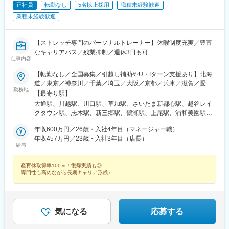
駅(阪急線)、高の原駅、大阪難波駅、西梅田駅、大阪上本町駅、樟
街道駅、平和通駅、元田中駅、奥沢駅、松原駅(東京都)、西太子堂
正社員
転勤なし
5名以上採用
職種未経験歓迎
葉駅、近鉄日本橋駅、十三駅、なんば駅(南海線)、近鉄八尾駅、大
駅、代官山駅、池ノ上駅、新丸子駅、花隈駅、芦花公園駅、元町
業種未経験歓迎
阪阿部野橋駅、東梅田駅、なんば駅(地下鉄)、横堤駅、大日駅、心
駅(兵庫県)、神戸三宮駅(阪神)、ハーバーランド駅、上野広小路
斎橋駅、北花田駅、大阪梅田駅(阪急線)、大阪梅田駅(阪神線)、河
駅、京王八王子駅、姫路駅、勝どき駅、八丁堀駅(広島県)、岡山駅
内天美駅、京橋駅(大阪府)、天満橋駅、阿倍野駅(地下鉄)、淀屋橋
前駅、岩本町駅、皆実町六丁目駅、春日駅(東京都)、倉敷市駅、豊
【ストレッチ専門のパーソナルトレーナー】休暇制度充実／豊富
駅、千里中央駅(北大阪急行)、長堀橋駅、大阪駅、堺東駅、岡田浦
島園駅(都営線)、大和川駅、バスセンター前駅、永田町駅、学習院
なキャリアパス／残業抑制／週休3日も可
駅、森ノ宮駅、都島駅、摂津本山駅、仁川駅、鳴尾・武庫川女子
仕事内容
下駅、東池袋駅、新富町駅(東京都)、新宿御苑前駅、府中本町駅、
大前駅、御影駅(兵庫県・阪神線)、尼崎駅(東海道本線)、西宮北口
神楽坂駅、蓮沼駅、小川町駅(東京都)、有明駅(東京都)、銀座一丁
【転勤なし／全国募集／引越し補助やU・Iターン支援あり】北海
駅、博多駅、西新駅、酒殿駅、西鉄福岡駅、天神駅、福間駅、天
目駅、神谷町駅、新宿駅、大崎駅、巣鴨新田駅、高津駅(神奈川
道／東京／神奈川／千葉／埼玉／大阪／京都／兵庫／滋賀／愛知
拝山駅、小倉駅(福岡県)、鴨宮駅、忍ケ丘駅、茶山・京都芸術大学
県)、高島町駅、馬車道駅、大曽根駅、駅前駅、九条駅(京都府)、
勤務地
／岐阜／福岡／広島／岡山＜新店舗続々オープン＞愛知、東京、
【最寄り駅】
駅、和泉中央駅、自由が丘駅、幡ケ谷駅、下高井戸駅、学芸大学
烏丸駅、天王寺駅、大阪城北詰駅、大江橋駅、松屋町駅、住吉駅
埼玉、大阪など◎勤務地の希望考慮◎U・Iターン歓迎◎引っ越し
大通駅、川越駅、川口駅、草加駅、さいたま新都心駅、越谷レイ
駅、三軒茶屋駅、中目黒駅、下北沢駅、武蔵小杉駅、みなと元町
(兵庫県・阪神線)、櫛田神社前駅、旦過駅、東北沢駅、神戸三宮駅
手当（上限35万円まで）※規定あり※以下店舗への配属の場合は、
クタウン駅、志木駅、新三郷駅、鶴瀬駅、上尾駅、浦和美園駅、
駅、千歳烏山駅、旧居留地・大丸前駅、元住吉駅、三宮・花時計
(阪急・神戸高速)、三宮駅(神戸新交通)、高速神戸駅、上野御徒町
【株式会社DSGN（子会社）】へ在籍出向となります。└東京：自
藤の牛島駅、北浦和駅、聖蹟桜ケ丘駅、赤坂見附駅、荻窪駅、高
前駅、神戸駅(兵庫県)、加古川駅、恵比寿駅、御徒町駅、八王子
駅、胡町駅、西川緑道公園駅、末広町駅(東京都)、御幸橋駅、水道
由が丘・幡ヶ谷 ・下高井戸・学芸大学・三軒茶屋・中目黒・下北
年収600万円／26歳・入社4年目（マネージャー職）
田馬場駅、吉祥寺駅、池袋駅、渋谷駅、錦糸町駅、亀戸駅、東京
駅、山陽姫路駅、月島駅、立町駅、岡山駅、秋葉原駅、皆実町二
橋駅、豊島園駅(西武線)、高須神社駅
沢・千歳烏山・恵比寿・BINO御徒町・八王子・月島・ヨドバシ
年収457万円／23歳・入社3年目（店長）
駅、新宿駅(東京メトロ)、南大沢駅、宝町駅(東京都)、四谷三丁目
丁目駅、後楽園駅、ひばりケ丘駅(東京都)、倉敷駅、道場南口駅、
給与
Akiba・飯田橋ラムラ・東京ドームシティ ラクーア・恵比寿西
駅、大井町駅、府中駅(東京都)、新小岩駅、麻布十番駅、飯田橋
仙川駅、上大岡駅、練馬駅、成田駅、七道駅、鳩ケ谷駅、東札幌
口・ひばりが丘パルコ・仙川・練馬└神奈川：武蔵小杉・元住
駅、蒲田駅、御茶ノ水駅、門前仲町駅、有明テニスの森駅、神田
駅、西４丁目駅、本川越駅、赤坂駅(東京都)、西早稲田駅、都電雑
産育休取得率100％！復帰実績も◎
吉・上大岡京急└千葉：イオンモール成田└兵庫：神戸元町・三宮
駅(東京都)、六本木駅、木場駅(東京都)、有楽町駅、新宿西口駅、
司ケ谷駅、神泉駅、住吉駅(東京都)、亀戸水神駅、京橋駅(東京
専門性も高めながら長期キャリア形成♪
トアロード・三宮・デュオこうべ・ニッケパークタウン加古川・
日本橋駅(東京都)、高円寺駅、町田駅、東中野駅、虎ノ門ヒルズ
都)、曙橋駅、鮫洲駅、府中競馬正門前駅、牛込神楽坂駅、京急蒲
姫路・イオンモール神戸北└広島：広島本通・ゆめタウン広島└岡
駅、新宿三丁目駅、麹町駅、成城学園前駅、五反田駅、二子玉川
田駅、新御茶ノ水駅、越中島駅、国際展示場駅、淡路町駅、六本
山：イオンモール岡山・倉敷天満屋※受動喫煙対策：施設内禁煙
駅、亀有駅、西大島駅、大森駅(東京都)、大塚駅(東京都)、駒沢大
木一丁目駅、乃木坂駅、井の頭公園駅、銀座駅、西武新宿駅、三
学駅、相模大野駅、武蔵溝ノ口駅、戸塚駅、横浜駅、茅ケ崎駅、
越前駅、新高円寺駅、落合駅(東京都)、虎ノ門駅、半蔵門駅、大崎
気になる
応募する
みなとみらい駅、新百合ケ丘駅、平塚駅、橋本駅(神奈川県)、二俣
広小路駅、二子新地駅、大森海岸駅、大塚駅前駅、溝の口駅、新
川駅、中央林間駅、石川町駅、ゆめが丘駅、藤沢駅、日吉駅(神奈
高島駅、桜木町駅、元町・中華街駅、下飯田駅、石上駅、糸貫