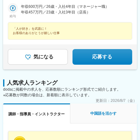
【株式会社DSGN（子会社）】へ在籍出向となります。└東京：自
藤の牛島駅、北浦和駅、聖蹟桜ケ丘駅、赤坂見附駅、荻窪駅、高
前駅、神戸駅(兵庫県)、加古川駅、恵比寿駅、御徒町駅、八王子
広町駅(東京都)、水道橋駅、豊島園駅(西武線)、東北沢駅、向河原
由が丘・幡ヶ谷 ・下高井戸・学芸大学・三軒茶屋・中目黒・下北
年収600万円／26歳・入社4年目（マネージャー職）
田馬場駅、吉祥寺駅、池袋駅、渋谷駅、錦糸町駅、亀戸駅、南砂
駅、山陽姫路駅、月島駅、立町駅、岡山駅、秋葉原駅、皆実町二
駅、神戸三宮駅(阪急・神戸高速)、高須神社駅
沢・千歳烏山・恵比寿・BINO御徒町・八王子・月島・ヨドバシ
年収457万円／23歳・入社3年目（店長）
町駅、東京駅、新宿駅(東京メトロ)、南大沢駅、宝町駅(東京都)、
丁目駅、後楽園駅、ひばりケ丘駅(東京都)、倉敷駅、道場南口駅、
給与
Akiba・飯田橋ラムラ・東京ドームシティ ラクーア・恵比寿西
四谷三丁目駅、大井町駅、府中駅(東京都)、新小岩駅、麻布十番
仙川駅、上大岡駅、練馬駅、成田駅、東札幌駅、鳩ケ谷駅、七道
口・ひばりが丘パルコ・仙川・練馬└神奈川：武蔵小杉・元住
駅、飯田橋駅、蒲田駅、御茶ノ水駅、門前仲町駅、有明テニスの
駅、西４丁目駅、本川越駅、赤坂駅(東京都)、西早稲田駅、都電雑
「人が好き」を武器に！
吉・上大岡京急└千葉：イオンモール成田└兵庫：神戸元町・三宮
森駅、神田駅(東京都)、六本木駅、木場駅(東京都)、有楽町駅、新
司ケ谷駅、神泉駅、住吉駅(東京都)、亀戸水神駅、京橋駅(東京
お客様のありがとうが嬉しい仕事
トアロード・三宮・デュオこうべ・ニッケパークタウン加古川・
宿西口駅、日本橋駅(東京都)、高円寺駅、町田駅、東中野駅、虎ノ
都)、曙橋駅、鮫洲駅、府中競馬正門前駅、牛込神楽坂駅、京急蒲
姫路・イオンモール神戸北└広島：広島本通・ゆめタウン広島└岡
門ヒルズ駅、新宿三丁目駅、麹町駅、成城学園前駅、五反田駅、
田駅、新御茶ノ水駅、越中島駅、国際展示場駅、淡路町駅、六本
山：イオンモール岡山・倉敷天満屋※受動喫煙対策：施設内禁煙
二子玉川駅、亀有駅、西大島駅、大森駅(東京都)、大塚駅(東京
木一丁目駅、乃木坂駅、井の頭公園駅、銀座駅、西武新宿駅、三
都)、駒沢大学駅、相模大野駅、武蔵溝ノ口駅、戸塚駅、横浜駅、
越前駅、新高円寺駅、落合駅(東京都)、虎ノ門駅、半蔵門駅、大崎
気になる
応募する
茅ケ崎駅、みなとみらい駅、新百合ケ丘駅、平塚駅、橋本駅(神奈
広小路駅、二子新地駅、大森海岸駅、大塚駅前駅、溝の口駅、新
川県)、二俣川駅、中央林間駅、石川町駅、ゆめが丘駅、藤沢駅、
高島駅、桜木町駅、元町・中華街駅、下飯田駅、石上駅、糸貫
日吉駅(神奈川県)、東戸塚駅、モレラ岐阜駅、美濃青柳駅、名鉄名
駅、近鉄名古屋駅、栄町駅(愛知県)、西高蔵駅、矢田駅(愛知県)、
古屋駅、名古屋駅、栄駅(愛知県)、久屋大通駅、矢場町駅、国際セ
木曽川駅、東海通駅、新豊橋駅、京都駅、祇園四条駅、鞍馬口
ンター駅、日進駅(愛知県)、熱田駅、長久手古戦場駅、ナゴヤドー
駅、北新地駅、谷町九丁目駅、日本橋駅(大阪府)、天王寺駅前駅、
人気求人ランキング
ム前矢田駅、黒田駅(愛知県)、りんくう常滑駅、港区役所駅、安城
梅田駅(地下鉄)、今福鶴見駅、四ツ橋駅、大阪ビジネスパーク駅、
dodaに掲載中の求人を、応募数順にランキング形式でご紹介します。
駅、稲沢駅、豊橋駅、南大高駅、八幡駅(愛知県)、荒子川公園駅、
肥後橋駅、千里中央駅(大阪モノレール)、桜ノ宮駅、岡本駅(兵庫
※応募数が同数の場合は、新着順に表示しています。
六名駅、瀬田駅(滋賀県)、東寺駅、京都河原町駅、北大路駅、西院
県)、甲子園駅、石屋川駅、祇園駅(福岡県)、天神南駅、朝倉街道
更新日：
2026/8/7（金）
駅(阪急線)、高の原駅、大阪難波駅、西梅田駅、大阪上本町駅、樟
駅、平和通駅、元田中駅、奥沢駅、松原駅(東京都)、西太子堂駅、
葉駅、近鉄日本橋駅、十三駅、なんば駅(南海線)、近鉄八尾駅、大
代官山駅、池ノ上駅、新丸子駅、花隈駅、芦花公園駅、元町駅(兵
中国語を活かす
講師・指導員・インストラクター
阪阿部野橋駅、東梅田駅、なんば駅(地下鉄)、横堤駅、大日駅、心
庫県)、神戸三宮駅(阪神)、ハーバーランド駅、上野広小路駅、京
斎橋駅、北花田駅、大阪梅田駅(阪急線)、大阪梅田駅(阪神線)、河
王八王子駅、姫路駅、勝どき駅、八丁堀駅(広島県)、岡山駅前駅、
内天美駅、京橋駅(大阪府)、天満橋駅、阿倍野駅(地下鉄)、淀屋橋
岩本町駅、皆実町六丁目駅、春日駅(東京都)、倉敷市駅、豊島園駅
駅、千里中央駅(北大阪急行)、長堀橋駅、大阪駅、堺東駅、岡田浦
(都営線)、大和川駅、バスセンター前駅、永田町駅、学習院下駅、
駅、森ノ宮駅、都島駅、摂津本山駅、仁川駅、鳴尾・武庫川女子
東池袋駅、新富町駅(東京都)、新宿御苑前駅、府中本町駅、神楽坂