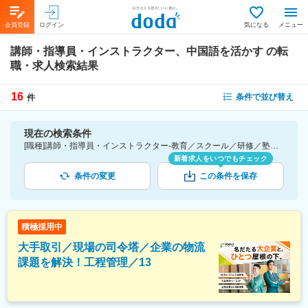
会員登録
ログイン
気になる
メニュー
講師・指導員・インストラクター、中国語を活かす
の転
職・求人検索結果
16
条件で並び替え
件
現在の検索条件
[職種]講師・指導員・インストラクター-教育／スクール／研修／塾講師／専門学校／英会話学校 [詳細条件](語学)中国語を活かす
新着求人をいつでもチェック
条件の変更
この条件を保存
積極採用中
大手取引／現場の司令塔／企業の物流
課題を解決！工程管理／13