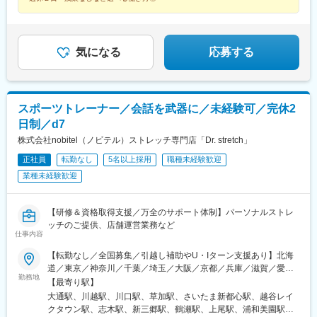
トアロード・三宮・デュオこうべ・ニッケパークタウン加古川・
宿西口駅、日本橋駅(東京都)、高円寺駅、町田駅、東中野駅、虎ノ
京都)、曙橋駅、鮫洲駅、府中競馬正門前駅、牛込神楽坂駅、京急
姫路・イオンモール神戸北└広島：広島本通・ゆめタウン広島└岡
門ヒルズ駅、新宿三丁目駅、麹町駅、成城学園前駅、五反田駅、
蒲田駅、新御茶ノ水駅、越中島駅、国際展示場駅、淡路町駅、六
山：イオンモール岡山・倉敷天満屋※受動喫煙対策：施設内禁煙
二子玉川駅、亀有駅、西大島駅、大森駅(東京都)、大塚駅(東京
本木一丁目駅、乃木坂駅、井の頭公園駅、銀座駅、西武新宿駅、
都)、駒沢大学駅、相模大野駅、武蔵溝ノ口駅、戸塚駅、横浜駅、
三越前駅、新高円寺駅、落合駅(東京都)、虎ノ門駅、半蔵門駅、大
気になる
応募する
茅ケ崎駅、みなとみらい駅、新百合ケ丘駅、平塚駅、橋本駅(神奈
崎広小路駅、二子新地駅、大森海岸駅、大塚駅前駅、溝の口駅、
川県)、二俣川駅、中央林間駅、石川町駅、ゆめが丘駅、藤沢駅、
新高島駅、桜木町駅、元町・中華街駅、下飯田駅、石上駅、糸貫
日吉駅(神奈川県)、東戸塚駅、モレラ岐阜駅、美濃青柳駅、名鉄名
駅、近鉄名古屋駅、栄町駅(愛知県)、西高蔵駅、矢田駅(愛知県)、
古屋駅、名古屋駅、栄駅(愛知県)、久屋大通駅、矢場町駅、国際セ
木曽川駅、東海通駅、新豊橋駅、京都駅、祇園四条駅、鞍馬口
ンター駅、日進駅(愛知県)、熱田駅、長久手古戦場駅、ナゴヤドー
スポーツトレーナー／会話を武器に／未経験可／完休2
駅、北新地駅、谷町九丁目駅、日本橋駅(大阪府)、天王寺駅前駅、
ム前矢田駅、黒田駅(愛知県)、りんくう常滑駅、港区役所駅、安城
梅田駅(地下鉄)、今福鶴見駅、四ツ橋駅、大阪ビジネスパーク駅、
日制／d7
駅、稲沢駅、豊橋駅、南大高駅、八幡駅(愛知県)、荒子川公園駅、
肥後橋駅、千里中央駅(大阪モノレール)、桜ノ宮駅、岡本駅(兵庫
株式会社nobitel（ノビテル）ストレッチ専門店「Dr. stretch」
六名駅、瀬田駅(滋賀県)、東寺駅、京都河原町駅、北大路駅、西院
県)、甲子園駅、石屋川駅、祇園駅(福岡県)、天神南駅、朝倉街道
駅(阪急線)、高の原駅、大阪難波駅、西梅田駅、大阪上本町駅、樟
駅、平和通駅、元田中駅、神戸三宮駅(阪神)、ハーバーランド駅、
正社員
転勤なし
5名以上採用
職種未経験歓迎
葉駅、近鉄日本橋駅、十三駅、なんば駅(南海線)、近鉄八尾駅、大
代官山駅、上野広小路駅、京王八王子駅、姫路駅、勝どき駅、八
業種未経験歓迎
阪阿部野橋駅、東梅田駅、なんば駅(地下鉄)、横堤駅、大日駅、心
丁堀駅(広島県)、岡山駅前駅、皆実町六丁目駅、岩本町駅、春日駅
斎橋駅、北花田駅、大阪梅田駅(阪急線)、大阪梅田駅(阪神線)、河
(東京都)、倉敷市駅、豊島園駅(都営線)、奥沢駅、松原駅(東京
内天美駅、京橋駅(大阪府)、天満橋駅、阿倍野駅(地下鉄)、淀屋橋
都)、西太子堂駅、池ノ上駅、芦花公園駅、新丸子駅、花隈駅、元
【研修＆資格取得支援／万全のサポート体制】パーソナルストレ
駅、千里中央駅(北大阪急行)、長堀橋駅、大阪駅、堺東駅、岡田浦
町駅(兵庫県)、大和川駅、バスセンター前駅、永田町駅、学習院下
ッチのご提供、店舗運営業務など
駅、森ノ宮駅、都島駅、摂津本山駅、仁川駅、鳴尾・武庫川女子
仕事内容
駅、東池袋駅、新富町駅(東京都)、新宿御苑前駅、府中本町駅、神
大前駅、御影駅(兵庫県・阪神線)、尼崎駅(東海道本線)、西宮北口
楽坂駅、蓮沼駅、小川町駅(東京都)、有明駅(東京都)、銀座一丁目
【転勤なし／全国募集／引越し補助やU・Iターン支援あり】北海
駅、博多駅、西新駅、酒殿駅、西鉄福岡駅、天神駅、福間駅、天
駅、神谷町駅、新宿駅、大崎駅、巣鴨新田駅、高津駅(神奈川県)、
道／東京／神奈川／千葉／埼玉／大阪／京都／兵庫／滋賀／愛知
拝山駅、小倉駅(福岡県)、鴨宮駅、忍ケ丘駅、茶山・京都芸術大学
高島町駅、馬車道駅、大曽根駅、駅前駅、九条駅(京都府)、烏丸
勤務地
／岐阜／福岡／広島／岡山＜新店舗続々オープン＞愛知、東京、
【最寄り駅】
駅、和泉中央駅、自由が丘駅、幡ケ谷駅、下高井戸駅、学芸大学
駅、天王寺駅、大阪城北詰駅、大江橋駅、松屋町駅、住吉駅(兵庫
埼玉、大阪など◎勤務地の希望考慮◎U・Iターン歓迎◎引っ越し
大通駅、川越駅、川口駅、草加駅、さいたま新都心駅、越谷レイ
駅、三軒茶屋駅、中目黒駅、下北沢駅、武蔵小杉駅、みなと元町
県・阪神線)、櫛田神社前駅、旦過駅、三宮駅(神戸新交通)、高速
手当（上限35万円まで）※規定あり※以下店舗への配属の場合は、
クタウン駅、志木駅、新三郷駅、鶴瀬駅、上尾駅、浦和美園駅、
駅、千歳烏山駅、旧居留地・大丸前駅、元住吉駅、三宮・花時計
神戸駅、上野御徒町駅、胡町駅、西川緑道公園駅、御幸橋駅、末