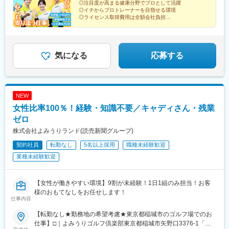
◎注目度が高まる健康分野でプロとして活躍
トアロード・三宮・デュオこうべ・ニッケパークタウン加古川・
日本橋駅(東京都)、高円寺駅、町田駅、東中野駅、虎ノ門ヒルズ
◎イチからプロトレーナーを目指せる環境
姫路・イオンモール神戸北└広島：広島本通・ゆめタウン広島└岡
駅、新宿三丁目駅、麹町駅、成城学園前駅、五反田駅、二子玉川
◎ライセンス取得費用は全額会社負担
山：イオンモール岡山・倉敷天満屋※受動喫煙対策：施設内禁煙
◎店長、エリアマネージャー、本社勤務などキャリアパ
駅、亀有駅、西大島駅、大森駅(東京都)、大塚駅(東京都)、駒沢大
スも豊富
学駅、相模大野駅、武蔵溝ノ口駅、戸塚駅、横浜駅、茅ケ崎駅、
◎5日以上連続休暇OK
みなとみらい駅、新百合ケ丘駅、平塚駅、橋本駅(神奈川県)、二俣
川駅、中央林間駅、石川町駅、ゆめが丘駅、藤沢駅、日吉駅(神奈
気になる
応募する
川県)、東戸塚駅、モレラ岐阜駅、美濃青柳駅、名鉄名古屋駅、名
古屋駅、栄駅(愛知県)、久屋大通駅、矢場町駅、国際センター駅、
日進駅(愛知県)、熱田駅、長久手古戦場駅、ナゴヤドーム前矢田
駅、黒田駅(愛知県)、りんくう常滑駅、港区役所駅、安城駅、稲沢
NEW
駅、豊橋駅、南大高駅、八幡駅(愛知県)、荒子川公園駅、六名駅、
女性比率100％！経験・知識不要／キャディさん・残業
瀬田駅(滋賀県)、東寺駅、京都河原町駅、北大路駅、西院駅(阪急
線)、高の原駅、大阪難波駅、西梅田駅、大阪上本町駅、樟葉駅、
ゼロ
近鉄日本橋駅、十三駅、なんば駅(南海線)、近鉄八尾駅、大阪阿部
株式会社よみうりランド(読売新聞グループ)
野橋駅、東梅田駅、なんば駅(地下鉄)、横堤駅、大日駅、心斎橋
契約社員
転勤なし
5名以上採用
職種未経験歓迎
駅、北花田駅、大阪梅田駅(阪急線)、大阪梅田駅(阪神線)、河内天
美駅、京橋駅(大阪府)、天満橋駅、阿倍野駅(地下鉄)、淀屋橋駅、
業種未経験歓迎
千里中央駅(北大阪急行)、長堀橋駅、大阪駅、堺東駅、岡田浦駅、
森ノ宮駅、都島駅、摂津本山駅、仁川駅、鳴尾・武庫川女子大前
駅、御影駅(兵庫県・阪神線)、尼崎駅(東海道本線)、西宮北口駅、
【女性が働きやすい環境】9割が未経験！1日1組のみ担当！お客
博多駅、西新駅、酒殿駅、西鉄福岡駅、天神駅、福間駅、天拝山
様のおもてなしをお任せします！
仕事内容
駅、小倉駅(福岡県)、鴨宮駅、忍ケ丘駅、茶山・京都芸術大学駅、
和泉中央駅、自由が丘駅、幡ケ谷駅、下高井戸駅、学芸大学駅、
【転勤なし★勤務地の希望考慮★東京都稲城市のゴルフ場でのお
三軒茶屋駅、中目黒駅、下北沢駅、武蔵小杉駅、みなと元町駅、
仕事】□｜よみうりゴルフ倶楽部東京都稲城市矢野口3376-1「読
千歳烏山駅、旧居留地・大丸前駅、元住吉駅、三宮・花時計前