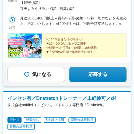
勤務地
売ランド前駅」より路線バス「京王よみうりランド駅」より従業
【最寄り駅】
駅、神戸駅(兵庫県)、加古川駅、恵比寿駅、御徒町駅、八王子駅、
員専用バスまたは路線バス※都道124号線近く□｜東京よみうりカ
京王よみうりランド駅、若葉台駅
山陽姫路駅、月島駅、立町駅、岡山駅、秋葉原駅、皆実町二丁目
ントリークラブ東京都稲城市坂浜685小田急小田原線「新百合ヶ
駅、後楽園駅、ひばりケ丘駅(東京都)、倉敷駅、道場南口駅、仙川
丘駅」よりクラブバス京王相模原線「稲城駅」より路線バス※都道
月給28万1480円以上＋賞与年2回※経験・年齢・能力などを考慮の
駅、上大岡駅、練馬駅、成田駅、七道駅、鳩ケ谷駅、東札幌駅、
19号線近く★マイカー通勤OK★駐車場完備※勤務地は希望を考慮
上、決定いたします。※時間外手当は、別途全額支給します。※試
南砂町駅、西４丁目駅、本川越駅、赤坂駅(東京都)、西早稲田駅、
給与
いたします。
用期間中（研修中）は時給1350円となります。▼社員の年収例・
都電雑司ケ谷駅、神泉駅、住吉駅(東京都)、亀戸水神駅、京橋駅
年収394万円／入社1年目・年収404万円／入社3年目・年収414万
(東京都)、曙橋駅、鮫洲駅、府中競馬正門前駅、牛込神楽坂駅、京
円／入社5年目《試用期間》雇用形態：アルバイト時給：1350円
＼100％女性だけの職場♪／
急蒲田駅、新御茶ノ水駅、越中島駅、国際展示場駅、淡路町駅、
★20～50代のスタッフ活躍中
六本木一丁目駅、乃木坂駅、井の頭公園駅、銀座駅、西武新宿
☆残業ゼロ+実働5～6時間で16時退勤
★完全週休2日制で年休最大136日
駅、三越前駅、新高円寺駅、落合駅(東京都)、虎ノ門駅、半蔵門
☆月収30万円以上可能！賞与年2回
駅、大崎広小路駅、二子新地駅、大森海岸駅、大塚駅前駅、溝の
★子育て経験者が多く助け合える雰囲気
口駅、新高島駅、桜木町駅、元町・中華街駅、下飯田駅、石上
☆家族で使える♪よみうりランド優待制度
駅、糸貫駅、近鉄名古屋駅、栄町駅(愛知県)、西高蔵駅、矢田駅
気になる
応募する
(愛知県)、木曽川駅、東海通駅、新豊橋駅、京都駅、祇園四条駅、
鞍馬口駅、北新地駅、谷町九丁目駅、日本橋駅(大阪府)、天王寺駅
前駅、梅田駅(地下鉄)、今福鶴見駅、四ツ橋駅、大阪ビジネスパー
ク駅、肥後橋駅、千里中央駅(大阪モノレール)、桜ノ宮駅、岡本駅
(兵庫県)、甲子園駅、石屋川駅、祇園駅(福岡県)、天神南駅、朝倉
インセン有／Dr.stretchトレーナー／未経験可／d4
街道駅、平和通駅、元田中駅、奥沢駅、松原駅(東京都)、西太子堂
株式会社nobitel（ノビテル）ストレッチ専門店「Dr.stretch」
駅、代官山駅、池ノ上駅、新丸子駅、花隈駅、芦花公園駅、元町
駅(兵庫県)、神戸三宮駅(阪神)、ハーバーランド駅、上野広小路
駅、京王八王子駅、姫路駅、勝どき駅、八丁堀駅(広島県)、岡山駅
正社員
転勤なし
5名以上採用
職種未経験歓迎
前駅、岩本町駅、皆実町六丁目駅、春日駅(東京都)、倉敷市駅、豊
業種未経験歓迎
島園駅(都営線)、大和川駅、バスセンター前駅、永田町駅、学習院