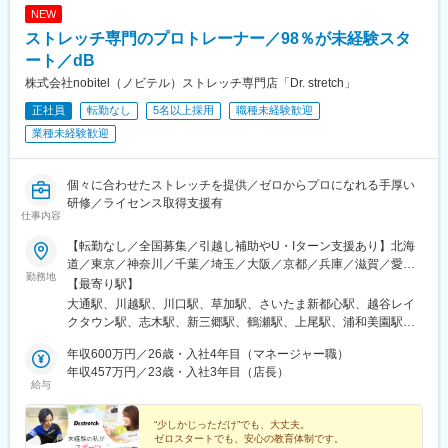
ム前矢田駅、黒田駅(愛知県)、りんくう常滑駅、港区役所駅、安城
NEW
駅、稲沢駅、豊橋駅、南大高駅、八幡駅(愛知県)、荒子川公園駅、
ストレッチ専門のプロトレーナー／98％が未経験スタ
六名駅、瀬田駅(滋賀県)、東寺駅、京都河原町駅、北大路駅、西院
駅(阪急線)、高の原駅、大阪難波駅、西梅田駅、大阪上本町駅、樟
ート／dB
葉駅、近鉄日本橋駅、十三駅、なんば駅(南海線)、近鉄八尾駅、大
株式会社nobitel（ノビテル）ストレッチ専門店「Dr. stretch」
阪阿部野橋駅、東梅田駅、なんば駅(地下鉄)、横堤駅、大日駅、心
正社員
転勤なし
5名以上採用
職種未経験歓迎
斎橋駅、北花田駅、大阪梅田駅(阪急線)、大阪梅田駅(阪神線)、河
内天美駅、京橋駅(大阪府)、天満橋駅、阿倍野駅(地下鉄)、淀屋橋
業種未経験歓迎
駅、千里中央駅(北大阪急行)、長堀橋駅、大阪駅、堺東駅、岡田浦
駅、森ノ宮駅、都島駅、摂津本山駅、仁川駅、鳴尾・武庫川女子
大前駅、御影駅(兵庫県・阪神線)、尼崎駅(東海道本線)、西宮北口
個々に合わせたストレッチを提供／ゼロからプロになれる手厚い
駅、博多駅、西新駅、酒殿駅、西鉄福岡駅、天神駅、福間駅、天
研修／ライセンス取得支援有
仕事内容
拝山駅、小倉駅(福岡県)、鴨宮駅、忍ケ丘駅、茶山・京都芸術大学
駅、和泉中央駅、自由が丘駅、幡ケ谷駅、下高井戸駅、学芸大学
【転勤なし／全国募集／引越し補助やU・Iターン支援あり】北海
駅、三軒茶屋駅、中目黒駅、下北沢駅、武蔵小杉駅、みなと元町
道／東京／神奈川／千葉／埼玉／大阪／京都／兵庫／滋賀／愛知
駅、千歳烏山駅、旧居留地・大丸前駅、元住吉駅、三宮・花時計
勤務地
／岐阜／福岡／広島／岡山＜新店舗続々オープン＞愛知、東京、
【最寄り駅】
前駅、神戸駅(兵庫県)、加古川駅、恵比寿駅、御徒町駅、八王子
埼玉、大阪など◎勤務地の希望考慮◎U・Iターン歓迎◎引っ越し
大通駅、川越駅、川口駅、草加駅、さいたま新都心駅、越谷レイ
駅、山陽姫路駅、月島駅、立町駅、岡山駅、秋葉原駅、皆実町二
手当（上限35万円まで）※規定あり※以下店舗への配属の場合は、
クタウン駅、志木駅、新三郷駅、鶴瀬駅、上尾駅、浦和美園駅、
丁目駅、後楽園駅、ひばりケ丘駅(東京都)、倉敷駅、道場南口駅、
【株式会社DSGN（子会社）】へ在籍出向となります。└東京：自
藤の牛島駅、北浦和駅、聖蹟桜ケ丘駅、赤坂見附駅、荻窪駅、高
仙川駅、上大岡駅、練馬駅、成田駅、七道駅、鳩ケ谷駅、東札幌
由が丘・幡ヶ谷 ・下高井戸・学芸大学・三軒茶屋・中目黒・下北
年収600万円／26歳・入社4年目（マネージャー職）
田馬場駅、吉祥寺駅、池袋駅、渋谷駅、錦糸町駅、亀戸駅、東京
駅、西４丁目駅、本川越駅、赤坂駅(東京都)、西早稲田駅、都電雑
沢・千歳烏山・恵比寿・BINO御徒町・八王子・月島・ヨドバシ
年収457万円／23歳・入社3年目（店長）
駅、新宿駅(東京メトロ)、南大沢駅、宝町駅(東京都)、四谷三丁目
司ケ谷駅、神泉駅、住吉駅(東京都)、亀戸水神駅、京橋駅(東京
給与
Akiba・飯田橋ラムラ・東京ドームシティ ラクーア・恵比寿西
駅、大井町駅、府中駅(東京都)、新小岩駅、麻布十番駅、飯田橋
都)、曙橋駅、鮫洲駅、府中競馬正門前駅、牛込神楽坂駅、京急蒲
口・ひばりが丘パルコ・仙川・練馬└神奈川：武蔵小杉・元住
駅、蒲田駅、御茶ノ水駅、門前仲町駅、有明テニスの森駅、神田
田駅、新御茶ノ水駅、越中島駅、国際展示場駅、淡路町駅、六本
吉・上大岡京急└千葉：イオンモール成田└兵庫：神戸元町・三宮
“少しかじっただけ”でも、大丈夫。
駅(東京都)、六本木駅、木場駅(東京都)、有楽町駅、新宿西口駅、
木一丁目駅、乃木坂駅、井の頭公園駅、銀座駅、西武新宿駅、三
ゼロスタートでも、安心の教育体制です。
トアロード・三宮・デュオこうべ・ニッケパークタウン加古川・
日本橋駅(東京都)、高円寺駅、町田駅、東中野駅、虎ノ門ヒルズ