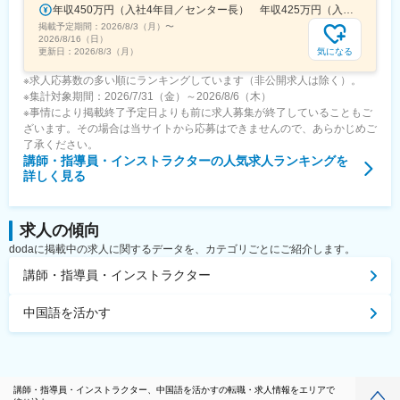
代官山駅、池ノ上駅、新丸子駅、花隈駅、芦花公園駅、元町駅(兵
年収450万円（入社4年目／センター長） 年収425万円（入社3年目／サービス管理責任者）
庫県)、神戸三宮駅(阪神)、ハーバーランド駅、上野広小路駅、京
掲載予定期間：
2026/8/3（月）
〜
2026/8/16（日）
王八王子駅、姫路駅、勝どき駅、八丁堀駅(広島県)、岡山駅前駅、
気になる
更新日：
2026/8/3（月）
岩本町駅、皆実町六丁目駅、春日駅(東京都)、倉敷市駅、豊島園駅
(都営線)、大和川駅、バスセンター前駅、永田町駅、学習院下駅、
※求人応募数の多い順にランキングしています（非公開求人は除く）。
東池袋駅、新富町駅(東京都)、新宿御苑前駅、府中本町駅、神楽坂
※集計対象期間：2026/7/31（金）～2026/8/6（木）
駅、蓮沼駅、小川町駅(東京都)、有明駅(東京都)、銀座一丁目駅、
※事情により掲載終了予定日よりも前に求人募集が終了していることもご
神谷町駅、新宿駅、大崎駅、巣鴨新田駅、高津駅(神奈川県)、高島
ざいます。その場合は当サイトから応募はできませんので、あらかじめご
町駅、馬車道駅、大曽根駅、駅前駅、九条駅(京都府)、烏丸駅、天
了承ください。
王寺駅、大阪城北詰駅、大江橋駅、松屋町駅、住吉駅(兵庫県・阪
講師・指導員・インストラクター
の人気求人ランキングを
神線)、櫛田神社前駅、旦過駅、東北沢駅、神戸三宮駅(阪急・神戸
詳しく見る
高速)、三宮駅(神戸新交通)、高速神戸駅、上野御徒町駅、胡町
駅、西川緑道公園駅、末広町駅(東京都)、御幸橋駅、水道橋駅、豊
島園駅(西武線)、高須神社駅
求人の傾向
dodaに掲載中の求人に関するデータを、カテゴリごとにご紹介します。
講師・指導員・インストラクター
中国語を活かす
講師・指導員・インストラクター、中国語を活かすの転職・求人情報をエリアで