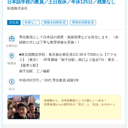
日本語学校の教員／土日祝休／年休125日／残業なし
港区役所駅、安城駅、稲沢駅、豊橋駅、南大高駅、八幡駅(愛知
駅、平和通駅、元田中駅、奥沢駅、松原駅(東京都)、西太子堂駅、
県)、荒子川公園駅、六名駅、瀬田駅(滋賀県)、東寺駅、京都河原
拓進株式会社
代官山駅、池ノ上駅、新丸子駅、花隈駅、芦花公園駅、元町駅(兵
町駅、北大路駅、西院駅(阪急線)、高の原駅、大阪難波駅、西梅田
庫県)、神戸三宮駅(阪神)、ハーバーランド駅、上野広小路駅、京
駅、大阪上本町駅、樟葉駅、近鉄日本橋駅、十三駅、なんば駅(南
王八王子駅、姫路駅、勝どき駅、八丁堀駅(広島県)、岡山駅前駅、
正社員
転勤なし
職種未経験歓迎
業種未経験歓迎
海線)、近鉄八尾駅、大阪阿部野橋駅、東梅田駅、なんば駅(地下
岩本町駅、皆実町六丁目駅、春日駅(東京都)、倉敷市駅、豊島園駅
鉄)、横堤駅、大日駅、心斎橋駅、北花田駅、大阪梅田駅(阪急
(都営線)、大和川駅、バスセンター前駅、永田町駅、学習院下駅、
線)、大阪梅田駅(阪神線)、河内天美駅、京橋駅(大阪府)、天満橋
東池袋駅、新富町駅(東京都)、新宿御苑前駅、府中本町駅、神楽坂
専任教員として日本語の授業・進路指導などを担当します。《未
駅、阿倍野駅(地下鉄)、淀屋橋駅、千里中央駅(北大阪急行)、長堀
駅、蓮沼駅、小川町駅(東京都)、有明駅(東京都)、銀座一丁目駅、
経験の方には丁寧な教育研修を実施！》
橋駅、大阪駅、堺東駅、岡田浦駅、森ノ宮駅、都島駅、摂津本山
神谷町駅、新宿駅、大崎駅、巣鴨新田駅、高津駅(神奈川県)、高島
仕事内容
駅、仁川駅、鳴尾・武庫川女子大前駅、御影駅(兵庫県・阪神線)、
町駅、馬車道駅、大曽根駅、駅前駅、九条駅(京都府)、烏丸駅、天
尼崎駅(東海道本線)、西宮北口駅、博多駅、西新駅、酒殿駅、西鉄
■東京国際語学院：東京都台東区清川2-39-6 TS5thビル【アクセ
王寺駅、大阪城北詰駅、大江橋駅、松屋町駅、住吉駅(兵庫県・阪
福岡駅、天神駅、福間駅、天拝山駅、小倉駅(福岡県)、鴨宮駅、忍
ス】《東京》・JR常磐線『南千住駅』南口より徒歩7分・東京メ
神線)、櫛田神社前駅、旦過駅、東北沢駅、神戸三宮駅(阪急・神戸
勤務地
ケ丘駅、茶山・京都芸術大学駅、和泉中央駅、自由が丘駅、幡ケ
トロ日比谷線『南千住駅』より徒歩5分
【最寄り駅】
高速)、三宮駅(神戸新交通)、高速神戸駅、上野御徒町駅、胡町
谷駅、下高井戸駅、学芸大学駅、三軒茶屋駅、中目黒駅、下北沢
南千住駅、三ノ輪駅
駅、西川緑道公園駅、末広町駅(東京都)、御幸橋駅、水道橋駅、豊
駅、武蔵小杉駅、みなと元町駅、千歳烏山駅、旧居留地・大丸前
島園駅(西武線)、高須神社駅
駅、元住吉駅、三宮・花時計前駅、神戸駅(兵庫県)、加古川駅、恵
年収450万円 ／ 30代 専任教員 経験3年
比寿駅、御徒町駅、八王子駅、山陽姫路駅、月島駅、立町駅、岡
給与
山駅、秋葉原駅、皆実町二丁目駅、後楽園駅、ひばりケ丘駅(東京
都)、倉敷駅、道場南口駅、仙川駅、上大岡駅、練馬駅、成田駅、
七道駅、鳩ケ谷駅、西４丁目駅、本川越駅、赤坂駅(東京都)、西早
未経験から、日本語教師としての新しい一歩を！
世界各国からの留学生の「学び」と「生活」をサポート
稲田駅、都電雑司ケ谷駅、神泉駅、住吉駅(東京都)、亀戸水神駅、
京橋駅(東京都)、曙橋駅、鮫洲駅、府中競馬正門前駅、牛込神楽坂
駅、京急蒲田駅、新御茶ノ水駅、越中島駅、国際展示場駅、淡路
町駅、六本木一丁目駅、乃木坂駅、井の頭公園駅、銀座駅、西武
新宿駅、三越前駅、新高円寺駅、落合駅(東京都)、虎ノ門駅、半蔵