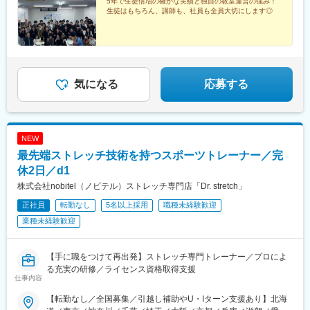
塾 ふじみ野教室ふじみ野市うれし野2-5-3東武東上線「ふじみ野
5年で生徒倍増の確かな実績と独自の教室運営の強み！
生徒はもちろん、講師も、社員も全員大切にします◎
駅」徒歩7分
気になる
応募する
NEW
最先端ストレッチ技術を持つスポーツトレーナー／完
休2日／d1
株式会社nobitel（ノビテル）ストレッチ専門店「Dr. stretch」
正社員
転勤なし
5名以上採用
職種未経験歓迎
業種未経験歓迎
【手に職をつけて再出発】ストレッチ専門トレーナー／プロによ
る充実の研修／ライセンス資格取得支援
仕事内容
【転勤なし／全国募集／引越し補助やU・Iターン支援あり】北海