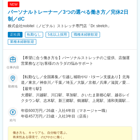
前駅、梅田駅(地下鉄)、今福鶴見駅、四ツ橋駅、大阪ビジネスパー
日進駅(愛知県)、熱田駅、長久手古戦場駅、ナゴヤドーム前矢田
NEW
ク駅、肥後橋駅、千里中央駅(大阪モノレール)、桜ノ宮駅、岡本駅
駅、黒田駅(愛知県)、りんくう常滑駅、港区役所駅、安城駅、稲沢
パーソナルトレーナー／3つの選べる働き方／完休2日
(兵庫県)、甲子園駅、石屋川駅、祇園駅(福岡県)、天神南駅、朝倉
駅、豊橋駅、南大高駅、八幡駅(愛知県)、荒子川公園駅、六名駅、
制／dC
街道駅、平和通駅、元田中駅、奥沢駅、松原駅(東京都)、西太子堂
瀬田駅(滋賀県)、東寺駅、京都河原町駅、北大路駅、西院駅(阪急
駅、代官山駅、池ノ上駅、新丸子駅、花隈駅、芦花公園駅、元町
株式会社nobitel（ノビテル）ストレッチ専門店「Dr. stretch」
線)、高の原駅、大阪難波駅、西梅田駅、大阪上本町駅、樟葉駅、
駅(兵庫県)、神戸三宮駅(阪神)、ハーバーランド駅、上野広小路
近鉄日本橋駅、十三駅、なんば駅(南海線)、近鉄八尾駅、大阪阿部
正社員
転勤なし
5名以上採用
職種未経験歓迎
駅、京王八王子駅、姫路駅、勝どき駅、八丁堀駅(広島県)、岡山駅
野橋駅、東梅田駅、なんば駅(地下鉄)、横堤駅、大日駅、心斎橋
業種未経験歓迎
前駅、岩本町駅、皆実町六丁目駅、春日駅(東京都)、倉敷市駅、豊
駅、北花田駅、大阪梅田駅(阪急線)、大阪梅田駅(阪神線)、河内天
島園駅(都営線)、大和川駅、バスセンター前駅、永田町駅、学習院
美駅、京橋駅(大阪府)、天満橋駅、阿倍野駅(地下鉄)、淀屋橋駅、
下駅、東池袋駅、新富町駅(東京都)、新宿御苑前駅、府中本町駅、
千里中央駅(北大阪急行)、長堀橋駅、大阪駅、堺東駅、岡田浦駅、
【希望に合う働き方を】パーソナルストレッチのご提供、店舗運
神楽坂駅、蓮沼駅、小川町駅(東京都)、有明駅(東京都)、銀座一丁
森ノ宮駅、都島駅、摂津本山駅、仁川駅、鳴尾・武庫川女子大前
営業務など/お客様のカラダの悩みサポート
目駅、神谷町駅、新宿駅、大崎駅、巣鴨新田駅、高津駅(神奈川
駅、御影駅(兵庫県・阪神線)、尼崎駅(東海道本線)、西宮北口駅、
仕事内容
県)、高島町駅、馬車道駅、大曽根駅、駅前駅、九条駅(京都府)、
博多駅、西新駅、酒殿駅、西鉄福岡駅、天神駅、福間駅、天拝山
烏丸駅、天王寺駅、大阪城北詰駅、大江橋駅、松屋町駅、住吉駅
【転勤なし／全国募集／引越し補助やU・Iターン支援あり】北海
駅、小倉駅(福岡県)、鴨宮駅、忍ケ丘駅、茶山・京都芸術大学駅、
(兵庫県・阪神線)、櫛田神社前駅、旦過駅、東北沢駅、神戸三宮駅
道／東京／神奈川／千葉／埼玉／大阪／京都／兵庫／滋賀／愛知
和泉中央駅、自由が丘駅、幡ケ谷駅、下高井戸駅、学芸大学駅、
勤務地
(阪急・神戸高速)、三宮駅(神戸新交通)、高速神戸駅、上野御徒町
／岐阜／福岡／広島／岡山＜新店舗続々オープン＞愛知、東京、
三軒茶屋駅、中目黒駅、下北沢駅、武蔵小杉駅、みなと元町駅、
【最寄り駅】
駅、胡町駅、西川緑道公園駅、末広町駅(東京都)、御幸橋駅、水道
埼玉、大阪など◎勤務地の希望考慮◎U・Iターン歓迎◎引っ越し
千歳烏山駅、旧居留地・大丸前駅、元住吉駅、三宮・花時計前
大通駅、川越駅、川口駅、草加駅、さいたま新都心駅、越谷レイ
橋駅、豊島園駅(西武線)、高須神社駅
手当（上限35万円まで）※規定あり※以下店舗への配属の場合は、
駅、神戸駅(兵庫県)、加古川駅、恵比寿駅、御徒町駅、八王子駅、
クタウン駅、志木駅、新三郷駅、鶴瀬駅、上尾駅、浦和美園駅、
【株式会社DSGN（子会社）】へ在籍出向となります。└東京：自
山陽姫路駅、月島駅、立町駅、岡山駅、秋葉原駅、皆実町二丁目
藤の牛島駅、北浦和駅、聖蹟桜ケ丘駅、赤坂見附駅、荻窪駅、高
由が丘・幡ヶ谷 ・下高井戸・学芸大学・三軒茶屋・中目黒・下北
年収600万円／26歳・入社4年目（マネージャー職）
駅、後楽園駅、ひばりケ丘駅(東京都)、倉敷駅、道場南口駅、仙川
田馬場駅、吉祥寺駅、池袋駅、渋谷駅、錦糸町駅、亀戸駅、東京
沢・千歳烏山・恵比寿・BINO御徒町・八王子・月島・ヨドバシ
年収457万円／23歳・入社3年目（店長）
駅、上大岡駅、練馬駅、成田駅、七道駅、鳩ケ谷駅、東札幌駅、
駅、新宿駅(東京メトロ)、南大沢駅、宝町駅(東京都)、四谷三丁目
給与
Akiba・飯田橋ラムラ・東京ドームシティ ラクーア・恵比寿西
南砂町駅、西４丁目駅、本川越駅、赤坂駅(東京都)、西早稲田駅、
駅、大井町駅、府中駅(東京都)、新小岩駅、麻布十番駅、飯田橋
口・ひばりが丘パルコ・仙川・練馬└神奈川：武蔵小杉・元住
都電雑司ケ谷駅、神泉駅、住吉駅(東京都)、亀戸水神駅、京橋駅
駅、蒲田駅、御茶ノ水駅、門前仲町駅、有明テニスの森駅、神田
働き方も、キャリアも、自分軸で選ぶ。
吉・上大岡京急└千葉：イオンモール成田└兵庫：神戸元町・三宮
(東京都)、曙橋駅、鮫洲駅、府中競馬正門前駅、牛込神楽坂駅、京
駅(東京都)、六本木駅、木場駅(東京都)、有楽町駅、新宿西口駅、
将来性ある環境で、のびやかに働く。
トアロード・三宮・デュオこうべ・ニッケパークタウン加古川・
急蒲田駅、新御茶ノ水駅、越中島駅、国際展示場駅、淡路町駅、