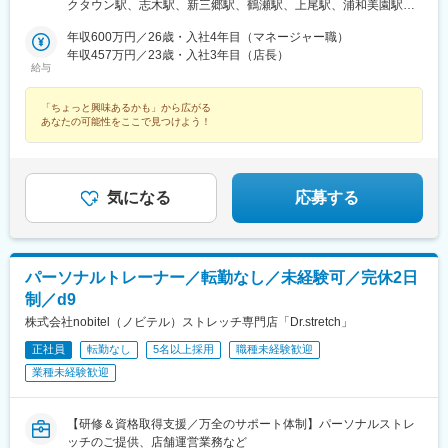
手当（上限35万円まで）※規定あり※以下店舗への配属の場合は、
駅、神戸駅(兵庫県)、加古川駅、恵比寿駅、御徒町駅、八王子駅、
クタウン駅、志木駅、新三郷駅、鶴瀬駅、上尾駅、浦和美園駅、
【株式会社DSGN（子会社）】へ在籍出向となります。└東京：自
山陽姫路駅、月島駅、立町駅、岡山駅、秋葉原駅、皆実町二丁目
藤の牛島駅、北浦和駅、聖蹟桜ケ丘駅、赤坂見附駅、荻窪駅、高
由が丘・幡ヶ谷 ・下高井戸・学芸大学・三軒茶屋・中目黒・下北
年収600万円／26歳・入社4年目（マネージャー職）
駅、後楽園駅、ひばりケ丘駅(東京都)、倉敷駅、道場南口駅、仙川
田馬場駅、吉祥寺駅、池袋駅、渋谷駅、錦糸町駅、亀戸駅、東京
沢・千歳烏山・恵比寿・BINO御徒町・八王子・月島・ヨドバシ
年収457万円／23歳・入社3年目（店長）
駅、上大岡駅、練馬駅、成田駅、七道駅、鳩ケ谷駅、東札幌駅、
駅、新宿駅(東京メトロ)、南大沢駅、宝町駅(東京都)、四谷三丁目
給与
Akiba・飯田橋ラムラ・東京ドームシティ ラクーア・恵比寿西
南砂町駅、西４丁目駅、本川越駅、赤坂駅(東京都)、西早稲田駅、
駅、大井町駅、府中駅(東京都)、新小岩駅、麻布十番駅、飯田橋
口・ひばりが丘パルコ・仙川・練馬└神奈川：武蔵小杉・元住
都電雑司ケ谷駅、神泉駅、住吉駅(東京都)、亀戸水神駅、京橋駅
駅、蒲田駅、御茶ノ水駅、門前仲町駅、有明テニスの森駅、神田
「ちょっと興味あるかも」から広がる
吉・上大岡京急└千葉：イオンモール成田└兵庫：神戸元町・三宮
(東京都)、曙橋駅、鮫洲駅、府中競馬正門前駅、牛込神楽坂駅、京
駅(東京都)、六本木駅、木場駅(東京都)、有楽町駅、新宿西口駅、
あなたの可能性をここで見つけよう！
トアロード・三宮・デュオこうべ・ニッケパークタウン加古川・
急蒲田駅、新御茶ノ水駅、越中島駅、国際展示場駅、淡路町駅、
日本橋駅(東京都)、高円寺駅、町田駅、東中野駅、虎ノ門ヒルズ
姫路・イオンモール神戸北└広島：広島本通・ゆめタウン広島└岡
六本木一丁目駅、乃木坂駅、井の頭公園駅、銀座駅、西武新宿
駅、新宿三丁目駅、麹町駅、成城学園前駅、五反田駅、二子玉川
山：イオンモール岡山・倉敷天満屋※受動喫煙対策：施設内禁煙
駅、三越前駅、新高円寺駅、落合駅(東京都)、虎ノ門駅、半蔵門
駅、亀有駅、西大島駅、大森駅(東京都)、大塚駅(東京都)、駒沢大
駅、大崎広小路駅、二子新地駅、大森海岸駅、大塚駅前駅、溝の
学駅、相模大野駅、武蔵溝ノ口駅、戸塚駅、横浜駅、茅ケ崎駅、
気になる
応募する
口駅、新高島駅、桜木町駅、元町・中華街駅、下飯田駅、石上
みなとみらい駅、新百合ケ丘駅、平塚駅、橋本駅(神奈川県)、二俣
駅、糸貫駅、近鉄名古屋駅、栄町駅(愛知県)、西高蔵駅、矢田駅
川駅、中央林間駅、石川町駅、ゆめが丘駅、藤沢駅、日吉駅(神奈
(愛知県)、木曽川駅、東海通駅、新豊橋駅、京都駅、祇園四条駅、
川県)、東戸塚駅、モレラ岐阜駅、美濃青柳駅、名鉄名古屋駅、名
鞍馬口駅、北新地駅、谷町九丁目駅、日本橋駅(大阪府)、天王寺駅
古屋駅、栄駅(愛知県)、久屋大通駅、矢場町駅、国際センター駅、
前駅、梅田駅(地下鉄)、今福鶴見駅、四ツ橋駅、大阪ビジネスパー
日進駅(愛知県)、熱田駅、長久手古戦場駅、ナゴヤドーム前矢田
パーソナルトレーナー／転勤なし／未経験可／完休2日
ク駅、肥後橋駅、千里中央駅(大阪モノレール)、桜ノ宮駅、岡本駅
駅、黒田駅(愛知県)、りんくう常滑駅、港区役所駅、安城駅、稲沢
制／d9
(兵庫県)、甲子園駅、石屋川駅、祇園駅(福岡県)、天神南駅、朝倉
駅、豊橋駅、南大高駅、八幡駅(愛知県)、荒子川公園駅、六名駅、
株式会社nobitel（ノビテル）ストレッチ専門店「Dr.stretch」
街道駅、平和通駅、元田中駅、奥沢駅、松原駅(東京都)、西太子堂
瀬田駅(滋賀県)、東寺駅、京都河原町駅、北大路駅、西院駅(阪急
駅、代官山駅、池ノ上駅、新丸子駅、花隈駅、芦花公園駅、元町
線)、高の原駅、大阪難波駅、西梅田駅、大阪上本町駅、樟葉駅、
正社員
転勤なし
5名以上採用
職種未経験歓迎
駅(兵庫県)、神戸三宮駅(阪神)、ハーバーランド駅、上野広小路
近鉄日本橋駅、十三駅、なんば駅(南海線)、近鉄八尾駅、大阪阿部
業種未経験歓迎
駅、京王八王子駅、姫路駅、勝どき駅、八丁堀駅(広島県)、岡山駅
野橋駅、東梅田駅、なんば駅(地下鉄)、横堤駅、大日駅、心斎橋
前駅、岩本町駅、皆実町六丁目駅、春日駅(東京都)、倉敷市駅、豊
駅、北花田駅、大阪梅田駅(阪急線)、大阪梅田駅(阪神線)、河内天
島園駅(都営線)、大和川駅、バスセンター前駅、永田町駅、学習院
美駅、京橋駅(大阪府)、天満橋駅、阿倍野駅(地下鉄)、淀屋橋駅、
【研修＆資格取得支援／万全のサポート体制】パーソナルストレ
下駅、東池袋駅、新富町駅(東京都)、新宿御苑前駅、府中本町駅、
千里中央駅(北大阪急行)、長堀橋駅、大阪駅、堺東駅、岡田浦駅、
ッチのご提供、店舗運営業務など