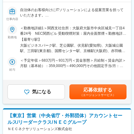
詳細は当社HPのソリューション事例をご確認ください。
・自治体向けソリューション
自治体のお客様向けにITソリューションによる提案営業を担って
・図書館ソリューション
いただきます。
仕事内容
【事業領域と営業手法】
【業務詳細】
＜勤務地詳細1＞関西支社住所：大阪府大阪市中央区城見一丁目4
既存、新規問わず、市町村で人口20万人以下、図書館で蔵書数
自治体や図書館のお客様に、住民情報サービス(住民記録・税・福
番24号 NEC関西ビル 受動喫煙対策：屋内全面禁煙＜勤務地詳細
100万冊以下のお客様への訪問による営業活動が主体となりま
祉など)や図書検索サービス(図書の貸出管理など)のITソリューシ
勤務地
2＞本社 2023/06住所：東京都港区芝三丁目23番1号 勤務地最寄
す。（県、政令市、中核市除く）
【最寄り駅】
ョンによる提案営業を行い、お客様の業務効率化とDX推進への貢
駅：都営地下鉄三田線／芝公園（A2出口）駅受動喫煙対策：屋内
主なマーケットエリアは、東海三県（愛知県、岐阜県、三重県）
大阪ビジネスパーク駅、芝公園駅、伏見駅(愛知県)、大阪城公園
献を担って頂きます。
全面禁煙＜勤務地詳細3＞中部支社住所：愛知県名古屋市中区錦一
で、アプローチ先は市役所の情報システム部門及び各原課、図書
駅、三田駅(東京都)、国際センター駅、京橋駅(大阪府)、赤羽橋
初任配属時は、自治体のお客様をご担当いただき、深耕営業活動
丁目17番1号 NEC中部ビル勤務地最寄駅：市営地下鉄東山／鶴舞
館となります。
駅、丸の内駅(愛知県)
をご担当いただく予定です。
線／伏見駅受動喫煙対策：屋内全面禁煙変更の範囲：会社の定め
＜予定年収＞683万円～931万円＜賃金形態＞月給制＜賃金内訳＞
既存顧客対応はもとより、デジタルマーケティングも併用しなが
その後の担当顧客・ソリューションについては、マネージャクラ
る事業所（リモートワーク含む）
月額（基本給）：359,000円～490,000円その他固定手当/月：
ら、新規顧客へのアプローチを実施いたします。
スとのキャリアレビューなどでディスカッションの上適宜検討し
給与
89,000円～120,000円＜月給＞448,000円～610,000円＜昇給有無
てまいります。
＞有＜残業手当＞無＜給与補足＞※経験・能力を考慮し、当社規定
【事業規模】
により決定します。■昇給：年1回■賞与：年2回■その他固定手
商談期間は、案件により様々ですが、自治体は単年度予算執行で
【商材】
当：裁量労働手当■モデル年収：マネージャー昇格時は以下のモデ
あるため、予算が付けば調達から導入までは年度内（4月～翌年3
応募依頼する
住民情報システム、文書管理システム、財務会計システム、人事
気になる
ル年収となります。マネージャー：935万円～（昇給年1回、賞与
月）となります。金額規模では基幹システムで1億～3億、部門シ
（エージェントサービス）
給与システム、庶務事務システムなど
年1回、裁量労働制、裁量労働手当無）賃金はあくまでも目安の金
ステムで1千万～1億です。NECと概ね事業規模で役割分担を行っ
額であり、選考を通じて上下する可能性があります。月給(月額)は
ており、人口20万人以下が当社のマーケットとなります。
【事業領域と営業手法】
固定手当を含めた表記です。
既存、新規問わず、市町村で人口20万人以下の地方自治体、図書
【業績評価】
【東京】営業（中央省庁・外郭団体）アカウントセー
館で蔵書数100万冊以下のお客様への訪問による営業活動が主体
毎年度、業績目標・行動目標を設定し、中間レビュー（1on1）を
ルス/リーダークラス/ＮＥＣグループ
となります。（県、政令市、中核市除く）
行いながら、その成果・結果をもとに評価を行います。（いずれ
主な営業エリアは、関西地区の2府4県（大阪府・京都府・兵庫
ＮＥＣネクサソリューションズ株式会社
も直属上司と話し合いを行います）
県・奈良県・滋賀県・和歌山県）となります。