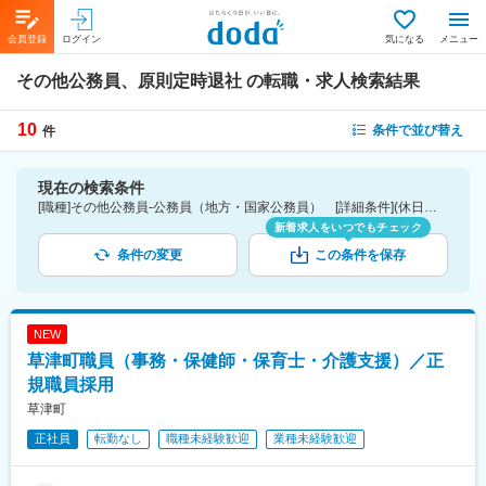
会員登録
ログイン
気になる
メニュー
その他公務員、原則定時退社
の転職・求人検索結果
10
条件で並び替え
件
現在の検索条件
[職種]その他公務員-公務員（地方・国家公務員） [詳細条件](休日・働き方)原則定時退社
新着求人をいつでもチェック
条件の変更
この条件を保存
NEW
草津町職員（事務・保健師・保育士・介護支援）／正
規職員採用
草津町
正社員
転勤なし
職種未経験歓迎
業種未経験歓迎