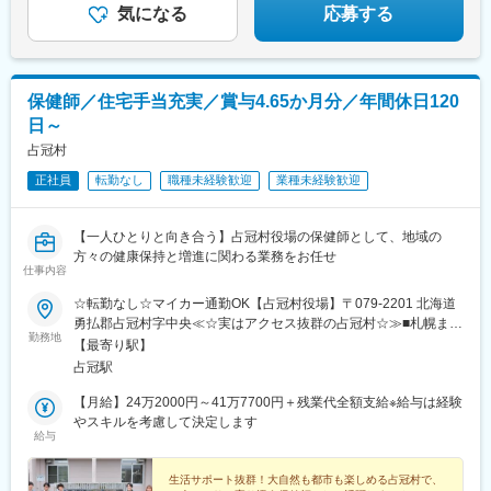
気になる
応募する
保健師／住宅手当充実／賞与4.65か月分／年間休日120
日～
占冠村
正社員
転勤なし
職種未経験歓迎
業種未経験歓迎
【一人ひとりと向き合う】占冠村役場の保健師として、地域の
方々の健康保持と増進に関わる業務をお任せ
仕事内容
☆転勤なし☆マイカー通勤OK【占冠村役場】〒079-2201 北海道
勇払郡占冠村字中央≪☆実はアクセス抜群の占冠村☆≫■札幌まで
勤務地
車で1時間半程度■旭川まで車で約2時間程度■帯広・富良野まで車
【最寄り駅】
で約1時間程度☆村内には診療所やコンビニ、商店、飲食店などが
占冠駅
揃っています！専門的な医療機関の受診や、大型商業施設でお買
い物をしたい場合でも、都市部へアクセスしやすいため安心で
【月給】24万2000円～41万7700円＋残業代全額支給※給与は経験
す。
やスキルを考慮して決定します
給与
生活サポート抜群！大自然も都市も楽しめる占冠村で、