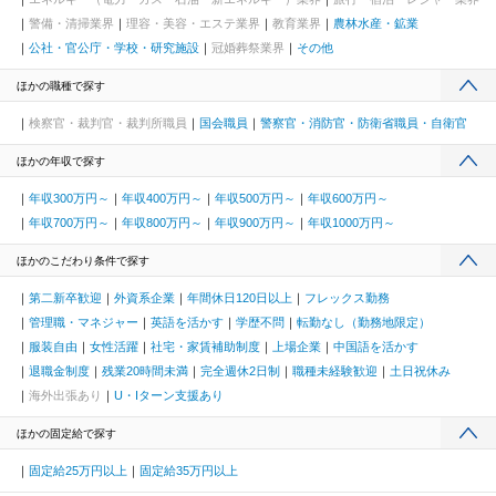
警備・清掃業界
理容・美容・エステ業界
教育業界
農林水産・鉱業
公社・官公庁・学校・研究施設
冠婚葬祭業界
その他
ほかの職種で探す
検察官・裁判官・裁判所職員
国会職員
警察官・消防官・防衛省職員・自衛官
ほかの年収で探す
年収300万円～
年収400万円～
年収500万円～
年収600万円～
年収700万円～
年収800万円～
年収900万円～
年収1000万円～
ほかのこだわり条件で探す
第二新卒歓迎
外資系企業
年間休日120日以上
フレックス勤務
管理職・マネジャー
英語を活かす
学歴不問
転勤なし（勤務地限定）
服装自由
女性活躍
社宅・家賃補助制度
上場企業
中国語を活かす
退職金制度
残業20時間未満
完全週休2日制
職種未経験歓迎
土日祝休み
海外出張あり
U・Iターン支援あり
ほかの固定給で探す
固定給25万円以上
固定給35万円以上