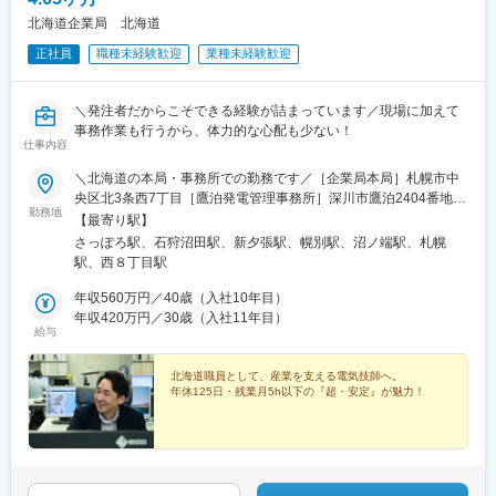
北海道企業局 北海道
正社員
職種未経験歓迎
業種未経験歓迎
＼発注者だからこそできる経験が詰まっています／現場に加えて
事務作業も行うから、体力的な心配も少ない！
仕事内容
＼北海道の本局・事務所での勤務です／［企業局本局］札幌市中
央区北3条西7丁目［鷹泊発電管理事務所］深川市鷹泊2404番地
勤務地
［夕張川発電管理事務所］夕張市沼ノ沢229番地［室蘭地区工業
【最寄り駅】
用水道管理事務所］登別市川上町308-60［苫小牧地区工業用水道
さっぽろ駅、石狩沼田駅、新夕張駅、幌別駅、沼ノ端駅、札幌
管理事務所］苫小牧市あけぼの町5丁目1-1◆◇将来的な転勤につ
駅、西８丁目駅
いて◇◆各管理事務所へのジョブローテーションがありますが、
ご安心ください！基本的に勤務地は札幌を含めて5箇所のみ。札幌
年収560万円／40歳（入社10年目）
から車ですぐに行ける距離感です◎そのため、札幌や近郊にマイ
年収420万円／30歳（入社11年目）
給与
ホームを購入し、週末は自宅に車で帰って過ごす…という先輩職
員もたくさんいます！「地方転勤＝家族とバラバラになる」とい
うことはなく、無理なく続けられる職場です！
北海道職員として、産業を支える電気技師へ。
年休125日・残業月5h以下の『超・安定』が魅力！