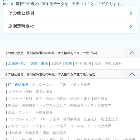
dodaに掲載中の求人に関するデータを、カテゴリごとにご紹介します。
その他公務員
原則定時退社
その他公務員、原則定時退社の転職・求人情報をエリアで絞り込む
北海道･東北
関東
東海
北信越
関西
中国･四国
九州・沖縄
海外
その他公務員、原則定時退社の転職・求人情報を業種で絞り込む
IT・通信業界
インターネット・広告・メディア業界
メーカー（機械・電気）業界
メーカー（素材・化学・食品・化粧品・その他）業界
商社業界
医薬品・医療機器・ライフサイエンス・医療系サービス
金融業界
建設・プラント・不動産業界
コンサルティング・リサーチ業界・専門事務所・監査法人・税理士法人
人材サービス・アウトソーシング業界・コールセンター
小売業界
外食産業・飲食業界
運輸・物流業界
エネルギー（電力・ガス・石油・新エネルギー）業界
旅行・宿泊・レジャー業界