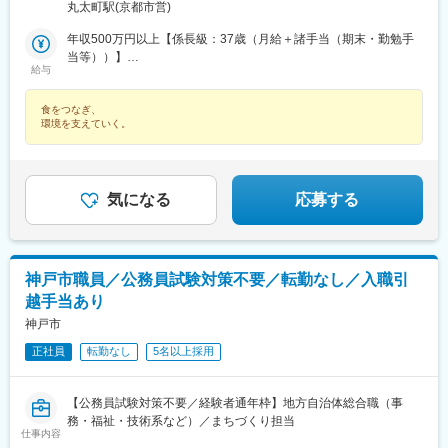
長者町」下車より徒歩10分※その他配属によっては近畿各府県の
丸太町駅(京都市営)
拠点及び事業所へ赴任する場合あり※受動喫煙対策：各拠点、屋内
禁煙
年収500万円以上【係長級：37歳（月給＋諸手当（期末・勤勉手
当等））】
給与
※上記はモデル年収です
食をつなぎ、
環境を支えていく。
気になる
応募する
神戸市職員／公務員試験対策不要／転勤なし／入職引
越手当あり
神戸市
正社員
転勤なし
5名以上採用
【公務員試験対策不要／経験者通年枠】地方自治体総合職（事
務・福祉・技術系など）／まちづくり担当
仕事内容