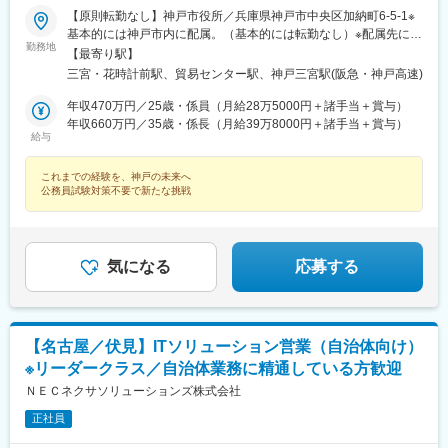
【原則転勤なし】神戸市役所／兵庫県神戸市中央区加納町6-5-1※
基本的には神戸市内に配属。（基本的には転勤なし）※配属先によ
勤務地
って異なる場合があります。※受動喫煙対策あり：敷地内全面禁煙
【最寄り駅】
三宮・花時計前駅、貿易センター駅、神戸三宮駅(阪急・神戸高速)
年収470万円／25歳・係員（月給28万5000円＋諸手当＋賞与）
年収660万円／35歳・係長（月給39万8000円＋諸手当＋賞与）
給与
これまでの経験を、神戸の未来へ
公務員試験対策不要で新たな挑戦
気になる
応募する
【名古屋／伏見】ITソリューション営業（自治体向け）
※リーダークラス／自治体業務に精通している方歓迎
ＮＥＣネクサソリューションズ株式会社
正社員