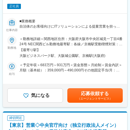
アカウントプロフェッショナルとして公共・自治体向けの営業を
■お客様事例
担っていただきます。社会貢献性の高い仕事に携わることができ
正社員
独立行政法人日本学術振興会様「電子申請システム」、国立研究
ますので、社会を支える自治体・図書館のDX推進による業務高度
開発法人高齢・障害・求職者雇用支援機構様「財務会計システ
化、効率化に貢献できます。
ム」
■業務概要
変更の範囲：会社の定める業務
自治体のお客様向けにITソリューションによる提案営業を担って
■成長機会（キャリアパス）
仕事内容
いただきます。
経験・実績を積んでいただき、将来的にはより上位のポジション
＜勤務地詳細＞関西地区住所：大阪府大阪市中央区城見一丁目4番
でのご活躍を期待しています。
■業務詳細
24号 NEC関西ビル勤務地最寄駅：各線／京橋駅受動喫煙対策：敷
自治体のお客様に、DXを切り口とした住民情報システムや内部情
勤務地
地内全面禁煙変更の範囲：会社の定める事業所（リモートワーク
■募集ポジションの魅力
【最寄り駅】
報システム、図書館システムを提案する営業業務を担っていただ
含む）
・制度対応やAI分野など、新たな国策投資が活発で、今後も成長
大阪ビジネスパーク駅、大阪城公園駅、京橋駅(大阪府)
きます。また、これらのシステム提案にとどまらずインフラ系や
が見込まれる市場に携われる。
ネットワーク、AIソリューションといったお客様の課題解決のた
＜予定年収＞683万円～931万円＜賃金形態＞月給制＜賃金内訳＞
・国を支え、国民の利益に貢献できる、公共性の高さと大規模案
めの様々なITソリューションを取扱い提案します。
月額（基本給）：359,000円～490,000円その他固定手当/月：
件から社会的意義と大きなやりがいを実感できる。
給与
89,000円～122,000円＜月給＞448,000円～612,000円＜昇給有無
・新聞やTVメディアで取り上げられる身近な施策について担当官
■事業領域
＞有＜残業手当＞無＜給与補足＞※オファー年収は経験・能力を考
から直接話を聞きながら、システムデザインから具体的な提案ま
既存新規問わず、市町村で人口20万人以下の地方自治体、図書館
慮し、当社規定により決定します主任(リーダー)年収：683万～
で一貫して関わることができる。
で蔵書数100万冊以下のお客様への訪問による営業活動が主体と
931万円程度マネージャー 935.2万円 ～担当(リーダー候補)・主
・社内業務や提案活動にAIを積極的に活用するなど、新技術の導
応募依頼する
なります（県、政令市、中核市除く）。
気になる
任(リーダー) 昇給：年1回 賞与：年2回マネージャー 昇給：
入にも積極的な環境である。
（エージェントサービス）
主な営業エリアは、関西地区の2府4県（大阪府・京都府・兵庫
年1回 賞与：年1回賃金はあくまでも目安の金額であり、選考を
・社内の他部門と連携しながら、新たな商材・サービスの創出に
県・奈良県・滋賀県・和歌山県）が中心となりますが、西日本全
通じて上下する可能性があります。月給(月額)は固定手当を含めた
も積極的にチャレンジできる。
体をカバーします。
表記です。
・NECグループの最先端技術と、長年培ってきたITノウハウ
主なアプローチ先は市役所の情報システム部門及び各原課、図書
（NECが提供するDX支援の価値創造モデル「BluStellar」）を活
締切間近
館となります。
用し、お客様に最適なソリューションを提供することで、高い顧
【東京】営業◇中央官庁向け（独立行政法人メイン）
今後はデジタルマーケティングにも力を入れ、新規顧客への初期
客価値を創出できる。