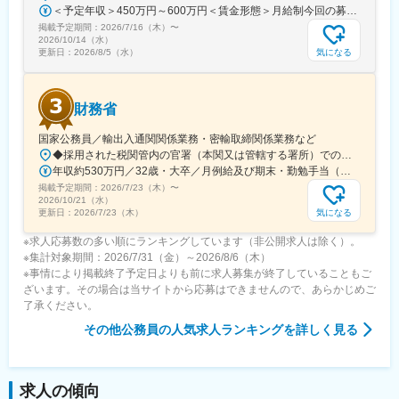
関わることができるやりがいのある業務となります。また、世の
＜予定年収＞450万円～600万円＜賃金形態＞月給制今回の募集における初年度の最低保証額です。経験年数によって決定します。＜賃金内訳＞月額（基本給）：262,900円～328,700円＜月給＞262,900円～328,700円＜昇給有無＞有＜残業手当＞有＜給与補足＞年収は賞与込(※残業代は含まれていません。)賞与は今年度実績で年間5ヶ月分支給されています。賃金はあくまでも目安の金額であり、選考を通じて上下する可能性があります。月給(月額)は固定手当を含めた表記です。
中を支える社会的インフラの仕事のため、景気に左右されずに安
掲載予定期間：
2026/7/16（木）
〜
定的に仕事ができます。
2026/10/14（水）
気になる
更新日：
2026/8/5（水）
変更の範囲：会社の定める業務
財務省
国家公務員／輸出入通関関係業務・密輸取締関係業務など
◆採用された税関管内の官署（本関又は管轄する署所）での勤務となります。採用後は、他の官署に転勤（含、住居を異にする転勤）することもあります。【参考】税関の管轄区域https://www.customs.go.jp/zeikan/zeikan-kankatsu.pdf【各税関の本関（本部）の所在地】・函館税関本関（北海道函館市海岸町24-4）・東京税関本関（東京都江東区青海2-7-11）・横浜税関本関（神奈川県横浜市中区海岸通1-1）・名古屋税関本関（愛知県名古屋市港区入船2-3-12）・大阪税関本関（大阪府大阪市港区築港4-10-3）・神戸税関本関（兵庫県神戸市中央区新港町12-1）・門司税関本関（福岡県北九州市門司区西海岸町1-3-10）・長崎税関本関（長崎県長崎市出島町1-36）・沖縄地区税関本関（沖縄県那覇市おもろまち2-1-1 6F）
年収約530万円／32歳・大卒／月例給及び期末・勤勉手当（東京都特別区勤務） ※上記モデル例は、参考であり、個人の経歴や業務内容等を踏まえての算定
掲載予定期間：
2026/7/23（木）
〜
2026/10/21（水）
気になる
更新日：
2026/7/23（木）
※求人応募数の多い順にランキングしています（非公開求人は除く）。
※集計対象期間：2026/7/31（金）～2026/8/6（木）
※事情により掲載終了予定日よりも前に求人募集が終了していることもご
ざいます。その場合は当サイトから応募はできませんので、あらかじめご
了承ください。
その他公務員
の人気求人ランキングを詳しく見る
求人の傾向