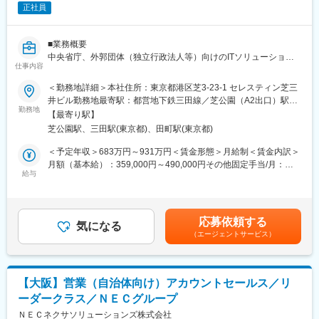
正社員
主なアプローチ先は市役所の情報システム部門及び各原課、図書
【キャリア形成】
館となります。
地域社会を支える自治体・図書館へDX推進による業務高度化、効
今後は、デジタルマーケティングにも力を入れ、新規顧客への初
率化に貢献でき、結果的として地域貢献に寄与することができま
■業務概要
期アプローチを中心に展開予定です。
す。
中央省庁、外郭団体（独立行政法人等）向けのITソリューション
仕事内容
事業の提案営業業務
【事業規模】
変更の範囲：会社の定める業務
＜勤務地詳細＞本社住所：東京都港区芝3-23-1 セレスティン芝三
商談期間は、案件により様々ですが、自治体は単年度予算執行で
■業務詳細
井ビル勤務地最寄駅：都営地下鉄三田線／芝公園（A2出口）駅受
あるため、予算が付けば調達から導入までは1年以内となります。
中央省庁、外郭団体（独立行政法人等）の課題に対して、個別シ
勤務地
動喫煙対策：屋内全面禁煙変更の範囲：会社の定める事業所（リ
金額規模では基幹システムで1億～3億、部門システムで1千万～1
【最寄り駅】
ステム開発、クラウドサービス、AI等を活用し提案活動を実施い
モートワーク含む）
億です。NECと概ね事業規模で役割分担を行っており、人口20万
芝公園駅、三田駅(東京都)、田町駅(東京都)
ただきます。
人以下が当社のマーケットとなります。
＜予定年収＞683万円～931万円＜賃金形態＞月給制＜賃金内訳＞
■事業領域
月額（基本給）：359,000円～490,000円その他固定手当/月：
【業績評価】
業務システム・事業システム・プラットフォーム・クラウドサー
給与
89,000円～122,000円＜月給＞448,000円～612,000円＜昇給有無
毎年度、業績目標・行動目標を設定し、中間レビュー(1on1)を行
ビス・AI・ネットワーク・BPO等を既存のお客様、新規のお客様
＞有＜残業手当＞無＜給与補足＞※オファー年収は経験・能力を考
いながら、その成果・結果をもとに評価を行います。（いずれも
に対し提案を行います。
慮し、当社規定により決定します 主任(リーダー)年収：683万～
直属上司と話し合いを行います）
931万円程度マネージャー 935.2万円 ～担当(リーダー候補)・主
応募依頼する
■事業規模
気になる
任(リーダー) 昇給：年1回 賞与：年2回マネージャー 昇給：
【マネジメントライン】
（エージェントサービス）
担当する領域やお客様により異なりますが、年間２～５億規模の
年1回 賞与：年1回賃金はあくまでも目安の金額であり、選考を
担当→主任→マネージャ→部長→支社長
売上を目指します。
通じて上下する可能性があります。月給(月額)は固定手当を含めた
表記です。
【募集ポジション】
■ソリューション・商材事例
主任クラス
【大阪】営業（自治体向け）アカウントセールス／リ
個別業務アプリケーション開発、財務会計システム、クラウド基
ーダークラス／ＮＥＣグループ
盤（AWS、Azure等）、ネットワーク、セキュリティ等
【キャリアパス】
ＮＥＣネクサソリューションズ株式会社