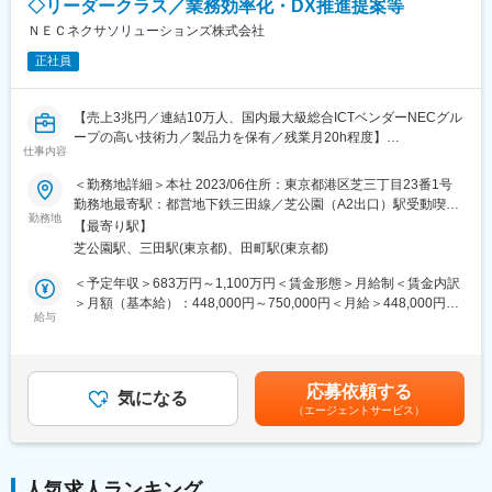
アプローチを中心に展開予定です。
◇リーダークラス／業務効率化・DX推進提案等
・テレワークやスーパーフレックスを活用して自律的なワークス
ＮＥＣネクサソリューションズ株式会社
タイル設計ができる。
■事業規模
正社員
年間売上50億円規模となりますが、更なる拡大を目指して活動し
変更の範囲：会社の定める業務
てます。1件あたりの受注金額規模では基幹システムで1億～3
億、内部情報系システムで1千万～1億です。
【売上3兆円／連結10万人、国内最大級総合ICTベンダーNECグル
ープの高い技術力／製品力を保有／残業月20h程度】
■ソリューション・商材事例
仕事内容
住民情報システム、文書管理システム、財務会計システム、図書
■業務内容：
館システムなど
＜勤務地詳細＞本社 2023/06住所：東京都港区芝三丁目23番1号
中央省庁外郭団体 （独立行政法人等）のお客様向けにITソリュー
詳細は弊社HPのソリューション事例（https://www.nec-
勤務地最寄駅：都営地下鉄三田線／芝公園（A2出口）駅受動喫煙
ションによる提案営業を担っていただきます。
勤務地
nexs.com/sl/）をご確認ください。
対策：屋内全面禁煙変更の範囲：会社の定める事業所（リモート
【最寄り駅】
ワーク含む）
芝公園駅、三田駅(東京都)、田町駅(東京都)
■業務内容：
■お客様事例
中央省庁外郭団体（独立行政法人等）のお客様向けに、ITソリュ
GPPRIME住民情報システム（帳票BPO）導入事例 奈良県内7市
＜予定年収＞683万円～1,100万円＜賃金形態＞月給制＜賃金内訳
ーションによる課題解決ならびに業務効率化とDX推進提案・プロ
町様
＞月額（基本給）：448,000円～750,000円＜月給＞448,000円～
ジェクトマネジメントを担っていただきます。
給与
https://www.nec-nexs.com/solution/case/nara7.html
750,000円＜昇給有無＞有＜残業手当＞無＜給与補足＞※経験・能
尼崎市立図書館様
力を考慮し、当社規定により決定します。■昇給：年1回■賞与：
■具体的な取り組みテーマ例：
https://www.nec-nexs.com/solution/case/amagasaki-library.html
年2回■その他固定手当：裁量労働手当■モデル年収：マネージャ
・独立行政法人・公益法人のDX推進
ー昇格時は以下のモデル年収となります。マネージャー：935万
応募依頼する
・インフラ・サービス領域
気になる
■募集ポジションの魅力
円～（昇給年1回、賞与年1回、裁量労働制、裁量労働手当無）賃
（エージェントサービス）
（セキュリティ・クラウド・N/W）
・自治体・図書館などのDX推進を通じ、住民サービスの向上や地
金はあくまでも目安の金額であり、選考を通じて上下する可能性
域社会の発展に直接貢献できる
があります。月給(月額)は固定手当を含めた表記です。
■事業領域と営業手法：
・自治体・図書館領域の特性や政策動向にも精通し、業界内での
主に、中央省庁・独立行政法人、公益法人などに対するソリュー
スキルが磨ける
人気求人ランキング