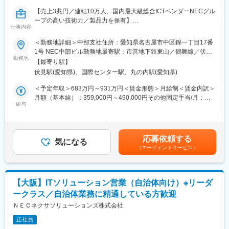
【売上3兆円／連結10万人、国内最大級総合ICTベンダーNECグル
ープの高い技術力／製品力を保有】
仕事内容
【業務概要】
＜勤務地詳細＞中部支社住所：愛知県名古屋市中区錦一丁目17番
自治体のお客様向けにITソリューションによる提案営業を担って
1号 NEC中部ビル勤務地最寄駅：市営地下鉄東山／鶴舞線／伏見
いただきます。
勤務地
駅受動喫煙対策：屋内全面禁煙変更の範囲：会社の定める事業所
【最寄り駅】
（リモートワーク含む）
伏見駅(愛知県)、国際センター駅、丸の内駅(愛知県)
【業務内容】
自治体や図書館のお客様に、住民情報サービスや図書検索サービ
＜予定年収＞683万円～931万円＜賃金形態＞月給制＜賃金内訳＞
スなどのITソリューションによる提案営業を行い、お客様の業務
月額（基本給）：359,000円～490,000円その他固定手当/月：
効率化とDX推進への貢献を担っていただきます。
給与
89,000円～122,000円＜月給＞448,000円～612,000円＜昇給有無
また、アカウント営業として、お客様との長期的なリレーション
＞有＜残業手当＞無＜給与補足＞※経験・能力を考慮し、当社規定
（信頼関係）を築き、継続してITサービスの提供を実施していき
により決定します。■昇給：年1回■賞与：年2回■その他固定手
ます。
当：裁量労働手当■モデル年収：マネージャー昇格時は以下のモデ
応募依頼する
気になる
ル年収となります。マネージャー：935万円～（昇給年1回、賞与
（エージェントサービス）
【お客様事例】
年1回、裁量労働制、裁量労働手当無）賃金はあくまでも目安の金
・GPPRIME住民情報システム（帳票BPO）導入事例 奈良県内7
額であり、選考を通じて上下する可能性があります。月給(月額)は
市町様
固定手当を含めた表記です。
・LiCS-Re for SaaS導入事例
【大阪】ITソリューション営業（自治体向け）※リーダ
ークラス／自治体業務に精通している方歓迎
【商材】
住民情報システム、文書管理システム、財務会計システム、人事
ＮＥＣネクサソリューションズ株式会社
給与システム、庶務事務システム、図書館システムなど
正社員
＜商材例＞