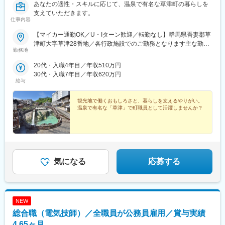
あなたの適性・スキルに応じて、温泉で有名な草津町の暮らしを
支えていただきます。
仕事内容
【マイカー通勤OK／U・Iターン歓迎／転勤なし】群馬県吾妻郡草
津町大字草津28番地／各行政施設でのご勤務となります主な勤務
勤務地
拠点は草津町役場ですが、配属部署や職種によって保健センタ
ー、保育施設、高齢者福祉関連施設などで勤務する場合もありま
20代・入職4年目／年収510万円
す。＜交通アクセス＞・JR長野原草津口駅からバスで30分 ・草津
30代・入職7年目／年収620万円
温泉バスターミナルから徒歩1分＼ お車での通勤も可能です ／自
給与
家用車での通勤も可。職員用の駐車場もございます。＼ Uター
ン・Iターンの方も歓迎します ／草津が地元で戻って働きたい方
観光地で働くおもしろさと、暮らしを支えるやりがい。
や、草津が好きで草津へ移住して働きたい方なども大歓迎！ぜひ
温泉で有名な「草津」で町職員として活躍しませんか？
お気軽にご応募ください。※受動喫煙対策：屋内禁煙
気になる
応募する
NEW
総合職（電気技師）／全職員が公務員雇用／賞与実績
4.65ヶ月