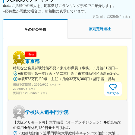
ション提案導入事業を展開。既存のお客様が5割、新規のお客様も
・NECグループの最先端の技術と長年培って来たITノウハウでお
dodaに掲載中の求人を、応募数順にランキング形式でご紹介します。
5割程度含みます。新規営業として、お取引のない団体への営業ア
客様の課題を解決できる
※応募数が同数の場合は、新着順に表示しています。
プローチもございますが、TELアポでの営業ではございません。
・テレワークやスーパーフレックスを活用して自律的なワークス
お客様へのヒアリングを通じてニーズをしっかりと把握し、社内
更新日：
2026/8/7（金）
タイルの設計ができる
のSEと連携し、お客様に貢献、価値提供を実現する事業をチーム
で推進する力が求められています。
変更の範囲：会社の定める業務
原則定時退社
その他公務員
■事業規模：
半年～2年。2～3年かけて受注する案件もございます。5千万～3
億の案件が多くなっています。
New
■業績評価：
東京都
上司と面接をし目標設定をします。平均達成率80%程度（ウエイ
特別な公務員試験対策不要／東京都職員（事務）／月給31万円～
ト：売上30％、プロセス30%、来期の案件保有30％、その他
■東京都庁第一本庁舎・第二本庁舎／東京都新宿区西新宿2-8-1 ※東京都庁本庁舎のほか、都内の出先事業所などに配属される場合があります。 ※配属される部署によってリモートワークの相談も可能です。 ◎アクセス・「JR新宿駅」（西口から徒歩約10分）・都営地下鉄大江戸線「都庁前駅」・新宿駅西口（地下バスのりば）から都営バス（都庁循環）「都庁第一本庁舎」、「都庁第二本庁舎」、「都議会議事堂」下車・JR新宿駅西改札「新宿駅西口」バス停から「西参道方面」行きの新宿WEバス乗車、「新宿ワシントンホテル前」下車※禁煙対策：敷地内禁煙
10％)
年収573万円/30歳・主任（月給33万6,360円＋諸手当＋賞与） 年収694万円/35歳・課長代理（月給40万3,560円＋諸手当＋賞与）
※売上高よりも「お客様との関係醸成や課題に対する提案営業や予
掲載予定期間：
2026/6/25（木）
〜
算化」の受注前工程のプロセスや、顧客満足度を基に評価しま
2026/8/26（水）
す。また、案件ごとに営業・ＳＥでPJチームを作りアプローチシ
気になる
更新日：
2026/6/25（木）
ナリオに沿ってプロセスを遂行していきます。
■キャリア形成：
学校法人追手門学院
新たな国策での投資（制度関連やIoTやAI等）は活発な為、今後も
成長が見込まれる市場となります。お客様は国や専門機関なの
【大阪／リモート可】大学職員（オープンポジション）◆総合職で
で、新聞、TVメディアで取り上げられている身近な国の施策につ
の採用◆年休約130日◆土日祝休み
いて担当官に話を聞き、システムデザインから具体的な提案まで
＜勤務地詳細＞追手門学院大学総持寺キャンパス住所：大阪府茨木市太田東芝町1-1 受動喫煙対策：屋内全面禁煙変更の範囲：会社の定める事業所