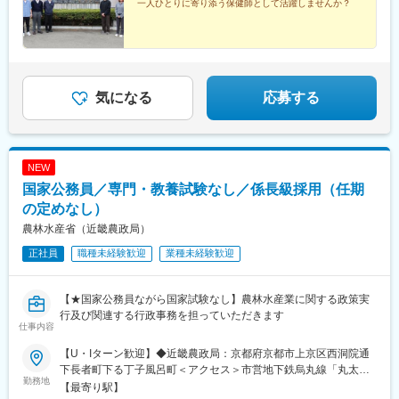
一人ひとりに寄り添う保健師として活躍しませんか？
気になる
応募する
NEW
国家公務員／専門・教養試験なし／係長級採用（任期
の定めなし）
農林水産省（近畿農政局）
正社員
職種未経験歓迎
業種未経験歓迎
【★国家公務員ながら国家試験なし】農林水産業に関する政策実
行及び関連する行政事務を担っていただきます
仕事内容
【U・Iターン歓迎】◆近畿農政局：京都府京都市上京区西洞院通
下長者町下る丁子風呂町＜アクセス＞市営地下鉄烏丸線「丸太町
勤務地
駅」より徒歩約15分JR京都駅：市営バス9番・50番系統「堀川下
【最寄り駅】