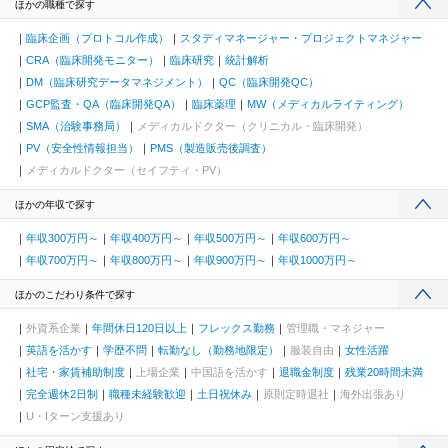
ほかの職種で探す
臨床企画（プロトコル作成）
スタディマネージャー・プロジェクトマネジャー
CRA（臨床開発モニター）
臨床研究
統計解析
DM（臨床研究データマネジメント）
QC（臨床開発QC）
GCP監査・QA（臨床開発QA）
臨床薬理
MW（メディカルライティング）
SMA（治験事務局）
メディカルドクター（クリニカル・臨床開発）
PV（安全性情報担当）
PMS（製造販売後調査）
メディカルドクター（セイフティ・PV）
ほかの年収で探す
年収300万円～
年収400万円～
年収500万円～
年収600万円～
年収700万円～
年収800万円～
年収900万円～
年収1000万円～
ほかのこだわり条件で探す
外資系企業
年間休日120日以上
フレックス勤務
管理職・マネジャー
英語を活かす
学歴不問
転勤なし（勤務地限定）
服装自由
女性活躍
社宅・家賃補助制度
上場企業
中国語を活かす
退職金制度
残業20時間未満
完全週休2日制
職種未経験歓迎
土日祝休み
原則定時退社
海外出張あり
U・Iターン支援あり