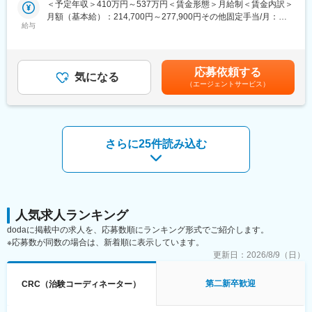
■安心の働きやすさ：
＜予定年収＞410万円～537万円＜賃金形態＞月給制＜賃金内訳＞
【CRCのやりがい】
フレックスタイム制も取り入れ、柔軟に働き方をアレンジ可能。
月額（基本給）：214,700円～277,900円その他固定手当/月：
CRCが集めている臨床データは、新薬の承認申請に欠かせない根
給与
残業時間も月10時間程度、産休育休の取得実績も多数あり、育児
58,000円～77,000円＜月給＞272,700円～354,900円＜昇給有無
拠データであり、CRCは新薬開発の一翼を担っております。
手当もございます。
＞有＜残業手当＞有＜給与補足＞前職・経験を考慮の上、決定致
また、薬の効果を患者様の近くで見ることができ、喜びの声を直
します。■年収内訳＝(基本給＋手当)×12ヶ月＋賞与■各種手当：
接聞けることもあります。患者様や医療機関から「ありがとう」
■充実の研修制度：
CRC手当・休日連絡対応手当■賞与：年2回（6月、12月）／昇
応募依頼する
と感謝の言葉をいただけたときの喜びは、ひとしおです。
気になる
導入研修が80時間あり、手厚いフォロー体制があります。
給：年1回（10月）※業績に応じ、決算賞与（秋季賞与）支給の場
（エージェントサービス）
CRC社内認定制度を採用し、継続研修を充実させることで常に新
合あり（10月）■時間外・休日出勤手当等の割増賃金は別途支給
【一日の流れ※一例】
しい知識を身につけ、スキルアップできる環境を用意していま
賃金はあくまでも目安の金額であり、選考を通じて上下する可能
■朝：担当の医療機関に出勤
す。
性があります。月給(月額)は固定手当を含めた表記です。
■午前：
・治験の進捗状況の確認や患者様対応の予定などを、院内の治験
■キャリアステップ：
さらに25件読み込む
事務局に共有
CRCとして幅広い経験を積むことや、スペシャリストとして特定
・来院された患者様の診察や検査に同席し、治験が手順通りに行
の疾患領域の専門的な経験を積んでいくことも可能です。
われているか、患者様の状態変化が無いかを確認します。
また、グループの垣根を超えCRCからSMAやCRAへのキャリアチ
■午後：
ェンジ、事業の枠をこえ新たなキャリアにチャレンジされている
・患者様の報告書作成
方もいらっしゃいます。
・治験の参加候補となる患者様をカルテから探す
人気求人ランキング
・医師との打ち合わせ
変更の範囲：会社の定める業務
dodaに掲載中の求人を、応募数順にランキング形式でご紹介します。
※応募数が同数の場合は、新着順に表示しています。
【研修制度について】
更新日：
2026/8/9（日）
■基礎研修が充実：
入社後1か月は研修期間となります。ビジネスマナーやPCスキル
第二新卒歓迎
CRC（治験コーディネーター）
研修が入社後研修としてあり、PC慣れしていない方も安心してご
入社いただけます。