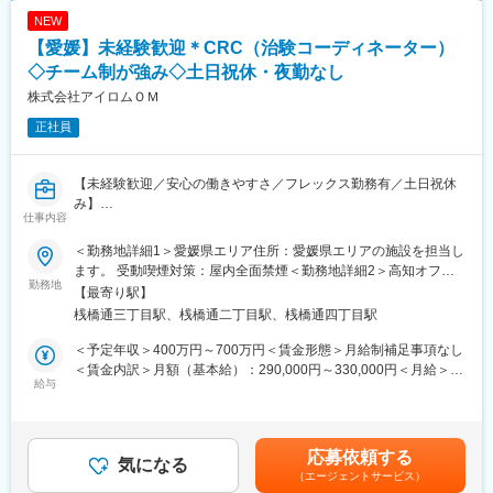
・5日間のリフレッシュ休暇制度や、時間単位で取得できる有給休
患者さんに治験の内容をわかりやすく説明したり、医師や看護師
NEW
暇。
と連携することで伝える力が身に付きます。
【愛媛】未経験歓迎＊CRC（治験コーディネーター）
・産前産後休暇（妊娠中時短勤務あり）、子供が3歳になるまで取
（2）スケジュール管理力：
得できる育児休業、
治験には決まった検査や診察の予定があるため、患者さんが無理
◇チーム制が強み◇土日祝休・夜勤なし
復帰後は短時間勤務制度の利用も可能。
なく通えるように予定を調整する力が身につきます。
株式会社アイロムＯＭ
※育児休業から復帰し3ヶ月後に、育児補助支援金を給付。
（3）医療の知識：
※育児休業、時短勤務制度は入社～1年経過後から取得可能。
正社員
薬の種類や副作用、検査の内容など、医療に関する知識が自然と
増えていきます。薬剤師や看護師と話す機会も多いため学ぶこと
も多いです。
【未経験歓迎／安心の働きやすさ／フレックス勤務有／土日祝休
変更の範囲：会社の定める業務
（4）パソコンや書類の整理力：
み】
検査の結果を記録したり、書類をまとめたりする仕事もありま
仕事内容
す。パソコンの使い方や、正確に記録する力が身につきます。
■業務詳細／治験コーディネーター（CRCって何？）
（5）チームで働く力：
＜勤務地詳細1＞愛媛県エリア住所：愛媛県エリアの施設を担当し
新しい薬や治療法が安全で効果的かどうかを確かめるための臨床
治験は医師、看護師、薬剤師など、いろんな職種の人と協力して
ます。 受動喫煙対策：屋内全面禁煙＜勤務地詳細2＞高知オフィ
試験（治験）をサポートする仕事です。
勤務地
進めるので、チームワークの大切さを学べます。
ス住所：高知県高知市仲田町12-27 受動喫煙対策：屋内全面禁煙
【最寄り駅】
変更の範囲：会社の定める事業所
桟橋通三丁目駅、桟橋通二丁目駅、桟橋通四丁目駅
＜具体的に＞
【同社で働くメリット】
患者さんが治験に参加する手続きを助けたり、治験中のデータを
■安心の働きやすさ：
＜予定年収＞400万円～700万円＜賃金形態＞月給制補足事項なし
収集・管理をします。
フレックスタイム制も取り入れ、柔軟に働き方をアレンジ可能。
＜賃金内訳＞月額（基本給）：290,000円～330,000円＜月給＞
また、患者さんや医師とのコミュニケーションを取り、試験がス
給与
残業時間も月10時間程度、産休育休の取得実績も多数あり、育児
290,000円～330,000円＜昇給有無＞有＜残業手当＞有＜給与補足
ムーズに進むように調整。
手当もございます。
＞※能力・経験に応じて決定致します。■賞与：年2回（夏7月・冬
治験が成功するためにはCRCの役割が非常に重要で、医療の進歩
12月）賃金はあくまでも目安の金額であり、選考を通じて上下す
に貢献できるやりがいのある仕事です。
■充実の研修制度：
る可能性があります。月給(月額)は固定手当を含めた表記です。
応募依頼する
※担当する医療機関に常駐しての業務となります。
気になる
導入研修が80時間あり、手厚いフォロー体制があります。
（エージェントサービス）
CRC社内認定制度を採用し、継続研修を充実させることで常に新