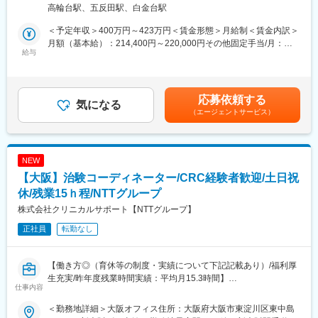
■キャリアパス
高輪台駅、五反田駅、白金台駅
験）のスムーズな進行を支援します。
約4～5年後にチームをまとめるチーフやリーダーに任命される
・患者様に対して：
と、チームのプロジェクトの進捗管理やメンバーのフォローをし
＜予定年収＞400万円～423万円＜賃金形態＞月給制＜賃金内訳＞
治験の説明補助や治験スケジュール説明、質問・相談対応、精神
ています。更に管理職であるマネージャーに任命されるとオフィ
月額（基本給）：214,400円～220,000円その他固定手当/月：
的なケア
給与
ス全体を管轄します。また社員のキャリアプランに応じて、CRC
25,000円固定残業手当/月：40,000円（固定残業時間15時間0分/
・医師、院内のスタッフに対して：
スペシャリスト（役職無）として働くことも可能であり、スキル
月）超過した時間外労働の残業手当は追加支給＜月給＞279,400
治験実施の支援、治験スケジュール調整・データ入力の補助等
や能力によって昇給します。
円～285,000円（一律手当を含む）＜昇給有無＞有＜残業手当＞
・製薬会社担当者に対して：
有＜給与補足＞■月給制+賞与となります。賞与は年2回です。■優
応募依頼する
実施している治験に関する情報を担当者へ提供し、治験進行の調
気になる
■研修制度
秀成績者は別途5万円、3万円、1万円/月の報奨金あり（月3人程
（エージェントサービス）
整
・導入研修(入社後2週間の座学研修)ビジネスマナー、PC操作、薬
度）。■出張（外勤）手当有り（実費+距離に応じて支給）■入社5
機法やGCPなどの関連法、CRC業務に必要な知識やスキルなどを
年目チーフ、500万円（手当込・残業代別）■入社7年目リーダ
※医療機関は、全国約30の大学病院、がんセンターなどの大規模
学びます。各単元毎に専属社員が講義ををいます。
ー、550万円（手当込・残業代別）賃金はあくまでも目安の金額
病院のみ。対象疾患はオンコロジー領域（化学療法、免疫療法、
・OJT研修(社後半年間）：導入研修で学んだことを現場で体験
であり、選考を通じて上下する可能性があります。月給(月額)は固
NEW
遺伝子治療など）が最も多く、再生医療や医療機器、バイオ医薬
し、応用力を身につけます。
定手当を含めた表記です。
【大阪】治験コーディネーター/CRC経験者歓迎/土日祝
品など大規模病院ならではのプロジェクトを狭く深く経験できま
・継続研修：週に1回、最新の治験情報や振り返りを行い、スキル
す。
休/残業15ｈ程/NTTグループ
アップを図っていきます。
株式会社クリニカルサポート【NTTグループ】
■就業環境
変更の範囲：会社の定める業務
正社員
転勤なし
大規模病院では、複数のプロジェクトを受託する為、必ず複数名
のチームで業務を進めます。チームメンバー間でリアルタイムで
最新情報を共有するため、急な休暇や長期休暇にも対応可。ライ
【働き方◎（育休等の制度・実績について下記記載あり）/福利厚
フイベントと両立して長く就業出来るように、完全チーム制や時
生充実/昨年度残業時間実績：平均月15.3時間】
間単位の有給取得、スーパーフレックスタイム制度を導入し（原
仕事内容
則OJT終了後に適用）、復帰実績はほぼ100％となっております。
【業務内容】
育児休業は満3歳まで、育児短時間勤務は小学校3年年まで利用可
＜勤務地詳細＞大阪オフィス住所：大阪府大阪市東淀川区東中島
医療機関内で患者様や医師、各部門間のコーディネート（調整）