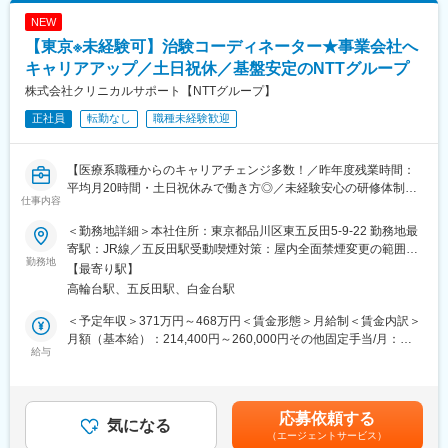
はあくまでも目安の金額であり、選考を通じて上下する可能性が
しい知識を身につけ、スキルアップできる環境を用意していま
病院のみ。対象疾患はオンコロジー領域（化学療法、免疫療法、
あります。月給(月額)は固定手当を含めた表記です。
NEW
す。
遺伝子治療など）が最も多く、再生医療や医療機器、バイオ医薬
【東京※未経験可】治験コーディネーター★事業会社へ
品など大規模病院ならではのプロジェクトを狭く深く経験できま
■キャリアステップ：
す。
キャリアアップ／土日祝休／基盤安定のNTTグループ
CRCとして幅広い経験を積むことや、スペシャリストとして特定
株式会社クリニカルサポート【NTTグループ】
の疾患領域の専門的な経験を積んでいくことも可能です。
■就業環境
また、グループの垣根を超えCRCからSMAやCRAへのキャリアチ
正社員
転勤なし
職種未経験歓迎
大規模病院では、複数のプロジェクトを受託する為、必ず複数名
ェンジ、事業の枠をこえ新たなキャリアにチャレンジされている
のチームで業務を進めます。チームメンバー間でリアルタイムで
方もいらっしゃいます。
最新情報を共有するため、急な休暇や長期休暇にも対応可。ライ
【医療系職種からのキャリアチェンジ多数！／昨年度残業時間：
フイベントと両立して長く就業出来るように、完全チーム制や時
平均月20時間・土日祝休みで働き方◎／未経験安心の研修体制】
変更の範囲：会社の定める業務
間単位の有給取得、スーパーフレックスタイム制度を導入し（原
仕事内容
則OJT終了後に適用）、復帰実績はほぼ100％となっております。
【はじめに】
育児休業は満3歳まで、育児短時間勤務は小学校3年年まで利用可
＜勤務地詳細＞本社住所：東京都品川区東五反田5-9-22 勤務地最
大病院を中心とした医療機関内で、患者様や医師、各部門間のコ
能です。
寄駅：JR線／五反田駅受動喫煙対策：屋内全面禁煙変更の範囲：
ーディネート（調整）業務を行い、製薬会社と医療機関の架け橋
勤務地
会社の定める事業所
【最寄り駅】
となり、臨床試験（治験）のスムーズな進行支援をお任せしま
■キャリアパス
高輪台駅、五反田駅、白金台駅
す。
約4～5年後にチームをまとめるチーフやリーダーに任命される
と、チームのプロジェクトの進捗管理やメンバーのフォローをし
＜予定年収＞371万円～468万円＜賃金形態＞月給制＜賃金内訳＞
【業務詳細】
ています。更に管理職であるマネージャーに任命されるとオフィ
月額（基本給）：214,400円～260,000円その他固定手当/月：
◆患者様に対して：
給与
ス全体を管轄します。また社員のキャリアプランに応じて、CRC
25,000円～50,000円固定残業手当/月：40,000円（固定残業時間
治験の説明補助や治験スケジュール説明、質問・相談対応、精神
スペシャリスト（役職無）として働くことも可能であり、スキル
15時間0分/月）超過した時間外労働の残業手当は追加支給＜月給
的なケア
や能力によって昇給します。
＞279,400円～350,000円（一律手当を含む）＜昇給有無＞有＜残
◆医師、院内のスタッフに対して：
業手当＞有＜給与補足＞■月給制+賞与となります。賞与は年2回
応募依頼する
治験実施の支援、治験スケジュール調整・データ入力の補助等
気になる
■研修制度
です。■優秀成績者は別途5万円、3万円、1万円/月の報奨金あり■
（エージェントサービス）
◆製薬会社担当者に対して：
・導入研修(入社後2週間の座学研修)ビジネスマナー、PC操作、薬
入社5年目チーフ、500万円（手当込・残業代別）■入社7年目リー