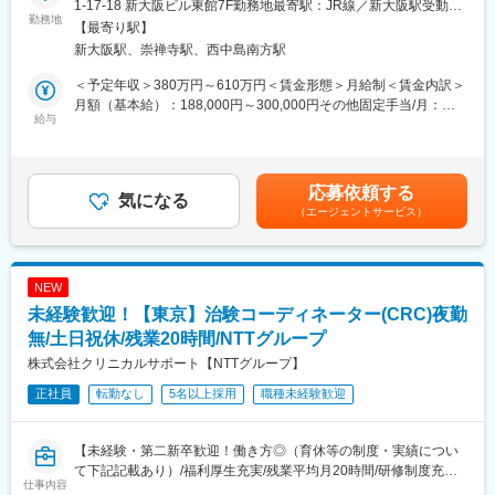
能です。
1-17-18 新大阪ビル東館7F勤務地最寄駅：JR線／新大阪駅受動喫
業務を行い、製薬会社と医療機関の架け橋となり臨床試験（治
勤務地
煙対策：屋内全面禁煙変更の範囲：会社の定める事業所
【最寄り駅】
験）のスムーズな進行を支援します。
■キャリアパス
新大阪駅、崇禅寺駅、西中島南方駅
・患者様に対して：
約4～5年後にチームをまとめるチーフやリーダーに任命される
治験の説明補助や治験スケジュール説明、質問・相談対応、精神
と、チームのプロジェクトの進捗管理やメンバーのフォローをし
＜予定年収＞380万円～610万円＜賃金形態＞月給制＜賃金内訳＞
的なケア
ています。更に管理職であるマネージャーに任命されるとオフィ
月額（基本給）：188,000円～300,000円その他固定手当/月：
・医師、院内のスタッフに対して：
給与
ス全体を管轄します。また社員のキャリアプランに応じて、CRC
25,000円～50,000円固定残業手当/月：40,000円（固定残業時間
治験実施の支援、治験スケジュール調整・データ入力の補助等
スペシャリスト（役職無）として働くことも可能であり、スキル
15時間0分/月）超過した時間外労働の残業手当は追加支給＜月給
・製薬会社担当者に対して：
や能力によって昇給します。
＞253,000円～390,000円（一律手当を含む）＜昇給有無＞有＜残
実施している治験に関する情報を担当者へ提供し、治験進行の調
業手当＞有＜給与補足＞■月給制+賞与となります。賞与は年2回
応募依頼する
整
気になる
■研修制度
です。■優秀成績者は別途5万円、3万円、1万円/月の報奨金あり
（エージェントサービス）
・導入研修(入社後2週間の座学研修)ビジネスマナー、PC操作、薬
（月3人程度）。■出張（外勤）手当有り（実費+距離に応じて支
※医療機関は、全国約30の大学病院、がんセンターなどの大規模
機法やGCPなどの関連法、CRC業務に必要な知識やスキルなどを
給）■入社5年目チーフ、500万円（手当込・残業代別）■入社7年
病院のみ。対象疾患はオンコロジー領域（化学療法、免疫療法、
学びます。各単元毎に専属社員が講義ををいます。
目リーダー、550万円（手当込・残業代別）賃金はあくまでも目
遺伝子治療など）が最も多く、再生医療や医療機器、バイオ医薬
・OJT研修(社後半年間）：導入研修で学んだことを現場で体験
安の金額であり、選考を通じて上下する可能性があります。月給
NEW
品など大規模病院ならではのプロジェクトを狭く深く経験できま
し、応用力を身につけます。
(月額)は固定手当を含めた表記です。
未経験歓迎！【東京】治験コーディネーター(CRC)夜勤
す。
・継続研修：週に1回、最新の治験情報や振り返りを行い、スキル
無/土日祝休/残業20時間/NTTグループ
アップを図っていきます。
【就業環境】
株式会社クリニカルサポート【NTTグループ】
大規模病院では、複数のプロジェクトを受託する為、必ず複数名
変更の範囲：会社の定める業務
正社員
転勤なし
5名以上採用
職種未経験歓迎
のチームで業務を進めます。チームメンバー間でリアルタイムで
最新情報を共有するため、急な休暇や長期休暇にも対応可。ライ
フイベントと両立して長く就業出来るように、完全チーム制や時
【未経験・第二新卒歓迎！働き方◎（育休等の制度・実績につい
間単位の有給取得、スーパーフレックスタイム制度を導入し（原
て下記記載あり）/福利厚生充実/残業平均月20時間/研修制度充
則OJT終了後に適用）、復帰実績はほぼ100％となっております。
仕事内容
実】
育児休業は満3歳まで、育児短時間勤務は小学校3年年まで利用可