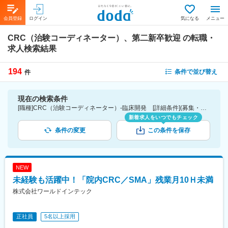
会員登録
ログイン
気になる
メニュー
CRC（治験コーディネーター）、第二新卒歓迎
の転職・
求人検索結果
194
条件で並び替え
件
現在の検索条件
[職種]CRC（治験コーディネーター）-臨床開発 [詳細条件](募集・採用情報)第二新卒歓迎
新着求人をいつでもチェック
条件の変更
この条件を保存
NEW
未経験も活躍中！「院内CRC／SMA」残業月10Ｈ未満
株式会社ワールドインテック
正社員
5名以上採用