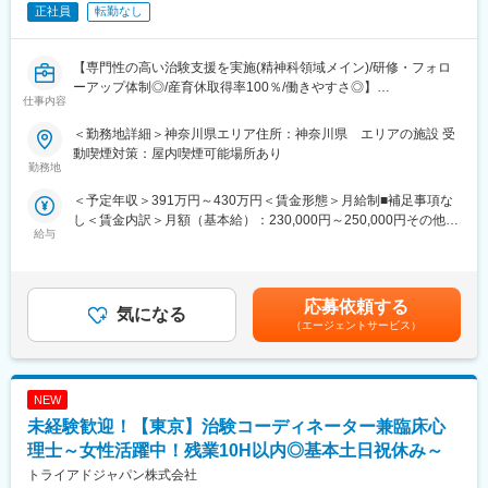
正社員
転勤なし
・患者様のスケジュール管理
【CRCの魅力】
【専門性の高い治験支援を実施(精神科領域メイン)/研修・フォロ
CRCとして、新薬の試験段階で患者さんの症状が改善する現場に
ーアップ体制◎/産育休取得率100％/働きやすさ◎】
立ち会うことができるため、大きなやりがいを感じることができ
仕事内容
ます。また、この仕事は日本医療の未来を支える重要な役割を果
CRC兼臨床心理士を募集いたします！
たしており、医療業界だけでなく、日本社会全体に対しても高い
＜勤務地詳細＞神奈川県エリア住所：神奈川県 エリアの施設 受
臨床心理士としてのご経験を活かしつつご活躍いただきたいと考
貢献性を持っています。
動喫煙対策：屋内喫煙可能場所あり
えており、治験に際しての心理検査業務をメインにご担当いただ
勤務地
きます。
【教育制度充実】
＜予定年収＞391万円～430万円＜賃金形態＞月給制■補足事項な
CRCの業務経験がない方でも、導入研修やOJTを通して業務スキ
し＜賃金内訳＞月額（基本給）：230,000円～250,000円その他固
■業務内容：
ルを身に着け、活躍いただくための研修体制を整備しています。
給与
定手当/月：30,000円＜月給＞260,000円～280,000円＜昇給有無
◎臨床心理士専任業務：
現場研修・フォローアップ研修など手厚いサポートが魅力です。
＞有＜残業手当＞有＜給与補足＞前職の経験や能力を考慮の上、
臨床心理士の資格を生かして心理検査業務をご担当いただきま
決定致します。■昇給：年1回（自己アセスメント評価制度）■賞
す。
【女性が働きやすい環境が整っています】
与：年2回（7月・12月）※基礎賞与額標準4ヵ月分■手当：CRC手
ご経験が無い場合は、研修でのフォロー体制がございますので、
応募依頼する
社員の8割が女性のため、女性が働きやすい環境が整っています。
気になる
当（2～4万円）資格手当（1～2万円）役職手当※年齢や資格、ご
安心してご入社くださいませ。
女性リーダー比率は50％強（日本の女性管理職平均12％）と長期
（エージェントサービス）
経歴により想定年収が下がる場合もございます。賃金はあくまで
・認知機能評価（MMSE、CDR、ADAS-Cog、NPIなど）
で活躍できる企業です。
も目安の金額であり、選考を通じて上下する可能性があります。
・各種精神疾患評価（MADRS、HAM-D、PANSS、YMRSなど）
・育休から復職後の短時間勤務制度あり（原則6時間勤務から7時
月給(月額)は固定手当を含めた表記です。
・カウンセリング業務
間勤務で選択可能）／出産祝い金を支給あり。
NEW
・希望によっては、社員からパートへ切替えて復職するケースも
◎CRC業務：
未経験歓迎！【東京】治験コーディネーター兼臨床心
あり、育休取得後はほとんどの方が復職されます。
・試験依頼者および臨床試験実施担当者との打ち合わせ
・会社のカラーとしてチーム全体で協力しながら治験を進めてい
理士～女性活躍中！残業10H以内◎基本土日祝休み～
・治験前の契約準備や説明会
く会社です。1人3～5施設を受け持ちますが、他のチームメンバ
トライアドジャパン株式会社
・担当する治験に関する業務フローの作成
ーがサポートしながら治験を進めていくことができるため、負担