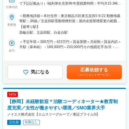
て下記記載あり）/福利厚生充実/昨年度残業時間：平均月15.3時
間単位の有給取得、スーパーフレックスタイム制度を導入し（原
仕事内容
間/研修制度充実】
則OJT終了後に適用）、復帰実績はほぼ100％となっております。
育児休業は満3歳まで、育児短時間勤務は小学校3年年まで利用可
＜勤務地詳細＞本社住所：東京都品川区東五反田5-9-22 勤務地最
■業務内容
能です。
寄駅：JR線／五反田駅受動喫煙対策：屋内全面禁煙変更の範囲：
医療機関内で患者様や医師、各部門間のコーディネート（調整）
勤務地
会社の定める事業所
【最寄り駅】
業務を行い、製薬会社と医療機関の架け橋となり臨床試験（治
■キャリアパス
高輪台駅、五反田駅、白金台駅
験）のスムーズな進行を支援します。
約4～5年後にチームをまとめるチーフやリーダーに任命される
・患者様に対して：
と、チームのプロジェクトの進捗管理やメンバーのフォローをし
＜予定年収＞389万円～423万円＜賃金形態＞月給制＜賃金内訳＞
治験の説明補助や治験スケジュール説明、質問・相談対応、精神
ています。更に管理職であるマネージャーに任命されるとオフィ
月額（基本給）：188,000円～220,000円その他固定手当/月：
的なケア
給与
ス全体を管轄します。また社員のキャリアプランに応じて、CRC
25,000円～50,000円固定残業手当/月：40,000円（固定残業時間
・医師、院内のスタッフに対して：
スペシャリスト（役職無）として働くことも可能であり、スキル
15時間0分/月）超過した時間外労働の残業手当は追加支給＜月給
治験実施の支援、治験スケジュール調整・データ入力の補助等
や能力によって昇給します。
＞253,000円～310,000円（一律手当を含む）＜昇給有無＞有＜残
・製薬会社担当者に対して：
業手当＞有＜給与補足＞■優秀成績者は別途5万円、3万円、1万円/
応募依頼する
実施している治験に関する情報を担当者へ提供し、治験進行の調
気になる
■研修制度
月の報奨金あり（月3人程度）。■出張（外勤）手当有り（実費
（エージェントサービス）
整
・導入研修(入社後2週間の座学研修)ビジネスマナー、PC操作、薬
+距離に応じて支給）■入社5年目チーフ、500万円（手当込・残業
機法やGCPなどの関連法、CRC業務に必要な知識やスキルなどを
代別）■入社7年目リーダー、550万円（手当込・残業代別）賃金
※医療機関は、全国約30の大学病院、がんセンターなどの大規模
学びます。各単元毎に専属社員が講義ををいます。
はあくまでも目安の金額であり、選考を通じて上下する可能性が
病院のみ。対象疾患はオンコロジー領域（化学療法、免疫療法、
・OJT研修(社後半年間）：導入研修で学んだことを現場で体験
あります。月給(月額)は固定手当を含めた表記です。
NEW
遺伝子治療など）が最も多く、再生医療や医療機器、バイオ医薬
し、応用力を身につけます。
【静岡】未経験歓迎＊治験コーディネーター★教育制
品など大規模病院ならではのプロジェクトを狭く深く経験できま
・継続研修：週に1回、最新の治験情報や振り返りを行い、スキル
す。
度充実／女性が働きやすい環境／SMO業界大手
アップを図っていきます。
ノイエス株式会社【エムスリーグループ／東証プライムG】
■就業環境
変更の範囲：会社の定める業務
正社員
転勤なし
大規模病院では、複数のプロジェクトを受託する為、必ず複数名
のチームで業務を進めます。チームメンバー間でリアルタイムで