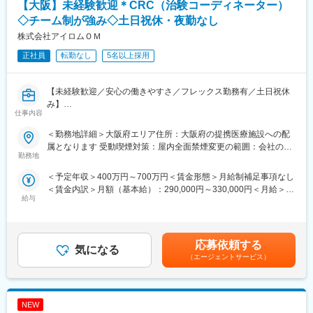
患者さんに治験の内容をわかりやすく説明したり、医師や看護師
【大阪】未経験歓迎＊CRC（治験コーディネーター）
す。
と連携することで伝える力が身に付きます。
◇チーム制が強み◇土日祝休・夜勤なし
（2）スケジュール管理力：
株式会社アイロムＯＭ
■キャリアステップ：
治験には決まった検査や診察の予定があるため、患者さんが無理
CRCとして幅広い経験を積むことや、スペシャリストとして特定
なく通えるように予定を調整する力が身につきます。
正社員
転勤なし
5名以上採用
の疾患領域の専門的な経験を積んでいくことも可能です。
（3）医療の知識：
また、グループの垣根を超えCRCからSMAやCRAへのキャリアチ
薬の種類や副作用、検査の内容など、医療に関する知識が自然と
ェンジ、事業の枠をこえ新たなキャリアにチャレンジされている
増えていきます。薬剤師や看護師と話す機会も多いため学ぶこと
【未経験歓迎／安心の働きやすさ／フレックス勤務有／土日祝休
方もいらっしゃいます。
も多いです。
み】
仕事内容
（4）パソコンや書類の整理力：
変更の範囲：会社の定める業務
検査の結果を記録したり、書類をまとめたりする仕事もありま
■業務詳細／治験コーディネーター（CRCって何？）
＜勤務地詳細＞大阪府エリア住所：大阪府の提携医療施設への配
す。パソコンの使い方や、正確に記録する力が身につきます。
新しい薬や治療法が安全で効果的かどうかを確かめるための臨床
属となります 受動喫煙対策：屋内全面禁煙変更の範囲：会社の定
（5）チームで働く力：
試験（治験）をサポートする仕事です。
勤務地
める事業所
治験は医師、看護師、薬剤師など、いろんな職種の人と協力して
＜予定年収＞400万円～700万円＜賃金形態＞月給制補足事項なし
進めるので、チームワークの大切さを学べます。
＜具体的に＞
＜賃金内訳＞月額（基本給）：290,000円～330,000円＜月給＞
患者さんが治験に参加する手続きを助けたり、治験中のデータを
給与
290,000円～330,000円＜昇給有無＞有＜残業手当＞有＜給与補足
【同社で働くメリット】
収集・管理をします。
＞※能力・経験に応じて決定致します。■賞与：年2回（夏7月・冬
■安心の働きやすさ：
また、患者さんや医師とのコミュニケーションを取り、試験がス
12月）賃金はあくまでも目安の金額であり、選考を通じて上下す
フレックスタイム制も取り入れ、柔軟に働き方をアレンジ可能。
ムーズに進むように調整。
る可能性があります。月給(月額)は固定手当を含めた表記です。
残業時間も月15時間程度、産休育休の取得実績も多数あり、育児
治験が成功するためにはCRCの役割が非常に重要で、医療の進歩
応募依頼する
気になる
手当もございます。
に貢献できるやりがいのある仕事です。
（エージェントサービス）
※担当する医療機関に常駐しての業務となります。
■充実の研修制度：
導入研修が80時間あり、手厚いフォロー体制があります。
■治験コーディネーターで得られるスキル：
CRC社内認定制度を採用し、継続研修を充実させることで常に新
NEW
（1）コミュニケーション力：