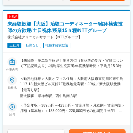
実施している治験に関する情報を担当者へ提供し、治験進行の調
機法やGCPなどの関連法、CRC業務に必要な知識やスキルなどを
ダー、550万円（手当込・残業代別）■2025年度賞与実績 基本給
整
学びます。各単元毎に専属社員が講義ををいます。
7.28ヶ月分賃金はあくまでも目安の金額であり、選考を通じて上
・OJT研修(社後半年間）：導入研修で学んだことを現場で体験
下する可能性があります。月給(月額)は固定手当を含めた表記で
NEW
【働き方◎の就業環境】
し、応用力を身につけます。
す。
未経験歓迎【大阪】治験コーディネーター/臨床検査技
◆大規模病院では、複数のプロジェクトを受託する為、必ず複数
・継続研修：週に1回、最新の治験情報や振り返りを行い、スキル
名のチームで業務を進めます。
師の方歓迎/土日祝休/残業15ｈ程/NTTグループ
アップを図っていきます。
◆チームメンバー間でリアルタイムで最新情報を共有するため、
株式会社クリニカルサポート【NTTグループ】
急な休暇や長期休暇にも対応可。
変更の範囲：会社の定める業務
正社員
転勤なし
職種未経験歓迎
◆ライフイベントと両立して長く就業出来るように、完全チーム
制や時間単位の有給取得、スーパーフレックスタイム制度を導入
しております。（原則OJT終了後に適用）
【未経験・第二新卒歓迎！働き方◎（育休等の制度・実績につい
て下記記載あり）/福利厚生充実/昨年度残業時間：平均月15.3時
【未経験安心の研修制度】
仕事内容
間/研修制度充実】
◆導入研修(入社後2週間の座学研修)ビジネスマナー、PC操作、薬
機法やGCPなどの関連法、CRC業務に必要な知識やスキルなどを
＜勤務地詳細＞大阪オフィス住所：大阪府大阪市東淀川区東中島
■業務内容
学びます。各単元毎に専属社員が講義をします。
1-17-18 新大阪ビル東館7F勤務地最寄駅：JR線／新大阪駅受動喫
医療機関内で患者様や医師、各部門間のコーディネート（調整）
勤務地
◆OJT研修(社後半年間）：導入研修で学んだことを現場で体験
煙対策：屋内全面禁煙変更の範囲：会社の定める事業所
【最寄り駅】
業務を行い、製薬会社と医療機関の架け橋となり臨床試験（治
し、応用力を身につけます。
新大阪駅、崇禅寺駅、西中島南方駅
験）のスムーズな進行を支援します。
◆継続研修：週に1回、最新の治験情報や振り返りを行い、スキル
・患者様に対して：
アップを図っていきます。
＜予定年収＞389万円～423万円＜賃金形態＞月給制＜賃金内訳＞
治験の説明補助や治験スケジュール説明、質問・相談対応、精神
月額（基本給）：188,000円～220,000円その他固定手当/月：
的なケア
給与
【お客様先（医療機関）】
25,000円～50,000円固定残業手当/月：40,000円（固定残業時間
・医師、院内のスタッフに対して：
◆医療機関は、全国約30の大学病院、がんセンターなどの大規模
15時間0分/月）超過した時間外労働の残業手当は追加支給＜月給
治験実施の支援、治験スケジュール調整・データ入力の補助等
病院のみ。◆対象疾患はオンコロジー領域（化学療法、免疫療
＞253,000円～310,000円（一律手当を含む）＜昇給有無＞有＜残
・製薬会社担当者に対して：
法、遺伝子治療など）が最も多く、再生医療や医療機器、バイオ
業手当＞有＜給与補足＞■優秀成績者は別途5万円、3万円、1万円/