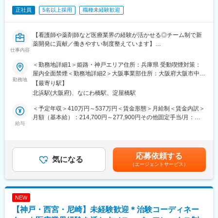
・被験者の来院と検査スケジュールの調整
正社員
5名以上採用
職種未経験歓迎
・被験者へプロトコルに則った正確な服薬指導
・症例管理のための報告書作成
【看護師や薬剤師など医療業界の経験が活かせる◎チーム制で新
【特徴】
薬開発に貢献／働きやすい制度整えています】
仕事内容
■治験コーディネーター（CRC）は、医療機関での臨床試験実施
にあたり、治験責任医師のもと治験が 適正に実施されるようサ
■治験コーディネーター（CRC）とは？
＜勤務地詳細1＞姫路・神戸エリア住所：兵庫県 受動喫煙対策：
ポートします。治験に係わる各部門と連携をとり、治験業務が円
病院・クリニックを訪問して、患者様や医師や院内スタッフ、さ
屋内全面禁煙＜勤務地詳細2＞大阪事業部住所：大阪府大阪市中央
滑に実施できるように調整を行います。
らに製薬企業との連絡・調整役を担います。また、治験を受けて
勤務地
区道修町1-5-18 朝日生命道修町ビル3階勤務地最寄駅：大阪市営
【最寄り駅】
■精神・神経科領域を中心に、専門性と実践性を重視した教育制度
いただく患者様の相談相手となり、じっくり向き合う仕事です。
堺筋線線／北浜駅受動喫煙対策：その他（主要支店は屋内禁煙だ
北浜駅(大阪府)、なにわ橋駅、淀屋橋駅
を確立。CRC業務に必要な治験のルールであるGCPをはじめ、決
【変更の範囲：会社の定める業務】
が、支店により異なる）変更の範囲：本文参照
められた研修内容を効率的に修得可能です。
＜予定年収＞410万円～537万円＜賃金形態＞月給制＜賃金内訳＞
■中途入社・未経験でCRC職を始めた人も多く在籍し、活躍して
＜CRC：1日の流れ ※あくまで一例となります＞
月額（基本給）：214,700円～277,900円その他固定手当/月：
います。充実した教育研修制度があるので、ブランクのある方も
朝は、担当の医療機関に出勤
給与
58,000円～77,000円＜月給＞272,700円～354,900円＜昇給有無
不安なくお仕事を始められます。
（午前中）
＞有＜残業手当＞有＜給与補足＞前職・経験を考慮の上、決定致
・治験の進捗状況の確認や患者様対応の予定などを、院内の治験
します。■年収内訳＝(基本給＋手当)×12ヶ月＋賞与■各種手当：
【就業環境】
事務局に共有
CRC手当・休日連絡対応手当■賞与：年2回（6月、12月）／昇
応募依頼する
夜勤はなく、日曜日はほとんどの施設が休みのため固定で休むこ
・来院された患者様の診察や検査に同席
気になる
給：年1回（10月）※業績に応じ、決算賞与（秋季賞与）支給の場
とができます。土曜休みか平日休みかは病院や常駐先によります
（エージェントサービス）
治験の手順通りに行われているかの確認、患者様の状態変化など
合あり（10月）■時間外・休日出勤手当等の割増賃金は別途支給
が、休日はしっかり取得可能です。産休育休の実績が豊富で周囲
確認
賃金はあくまでも目安の金額であり、選考を通じて上下する可能
の理解がある点も魅力の1つです。平均残業も10時間程度で長期
（午後）
性があります。月給(月額)は固定手当を含めた表記です。
的に働ける環境が整っています。
・患者様の報告書作成
NEW
・治験の参加候補となる患者様をカルテから探す
【神戸・西宮・尼崎】未経験歓迎＊治験コーディネー
変更の範囲：会社の定める業務
・医師との打ち合わせ