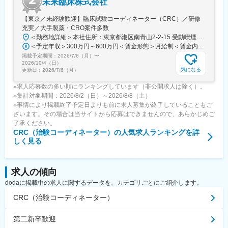
未来臨床株式会社
【東京／未経験歓迎】臨床試験コーディネーター（CRC）／研修
充実／大手製薬・CRO案件多数
＜勤務地詳細＞本社住所：東京都港区南青山2-2-15 受動喫煙対策：屋内全面禁煙変更の範囲：会社の定める事業所（リモートワーク含む）
＜予定年収＞300万円～600万円＜賃金形態＞月給制＜賃金内訳＞月額（基本給）：250,000円～500,000円＜月給＞250,000円～500,000円＜昇給有無＞有＜残業手当＞有＜給与補足＞※上記年収はあくまでも目安年収であり、これまでのご経験やスキル、年齢を考慮した上で最終決定いたします。■評価：年1回賃金はあくまでも目安の金額であり、選考を通じて上下する可能性があります。月給(月額)は固定手当を含めた表記です。
掲載予定期間：
2026/7/6（月）
〜
2026/10/4（日）
気になる
更新日：
2026/7/6（月）
※求人応募数の多い順にランキングしています（非公開求人は除く）。
※集計対象期間：2026/8/2（日）～2026/8/8（土）
※事情により掲載終了予定日よりも前に求人募集が終了していることもご
ざいます。その場合は当サイトから応募はできませんので、あらかじめご
了承ください。
CRC（治験コーディネーター）
の人気求人ランキングを詳
しく見る
求人の傾向
dodaに掲載中の求人に関するデータを、カテゴリごとにご紹介します。
CRC（治験コーディネーター）
第二新卒歓迎