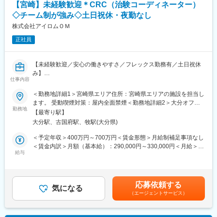
復帰後は短時間勤務制度の利用も可能。
■午前：
【宮崎】未経験歓迎＊CRC（治験コーディネーター）
※育児休業から復帰し3ヶ月後に、育児補助支援金を給付。
・治験の進捗状況の確認や患者様対応の予定などを、院内の治験
◇チーム制が強み◇土日祝休・夜勤なし
※育児休業、時短勤務制度は入社～1年経過後から取得可能。
事務局に共有
株式会社アイロムＯＭ
・来院された患者様の診察や検査に同席し、治験が手順通りに行
われているか、患者様の状態変化が無いかを確認します。
正社員
変更の範囲：本文参照
■午後：
・患者様の報告書作成
・治験の参加候補となる患者様をカルテから探す
【未経験歓迎／安心の働きやすさ／フレックス勤務有／土日祝休
・医師との打ち合わせ
み】
仕事内容
【研修制度について】
■業務詳細／治験コーディネーター（CRCって何？）
＜勤務地詳細1＞宮崎県エリア住所：宮崎県エリアの施設を担当し
■基礎研修が充実：
新しい薬や治療法が安全で効果的かどうかを確かめるための臨床
ます。 受動喫煙対策：屋内全面禁煙＜勤務地詳細2＞大分オフィ
入社後1か月は研修期間となります。ビジネスマナーやPCスキル
試験（治験）をサポートする仕事です。
勤務地
ス住所：大分県大分市府内町1-3-25 ブルーステートビル201受動
【最寄り駅】
研修が入社後研修としてあり、PC慣れしていない方も安心してご
喫煙対策：屋内全面禁煙変更の範囲：会社の定める事業所
大分駅、古国府駅、牧駅(大分県)
入社いただけます。
＜具体的に＞
■配属後も丁寧なフォロー：
患者さんが治験に参加する手続きを助けたり、治験中のデータを
＜予定年収＞400万円～700万円＜賃金形態＞月給制補足事項なし
現場配属後は、OJTで独り立ちまでサポートその後も定期的なフ
収集・管理をします。
＜賃金内訳＞月額（基本給）：290,000円～330,000円＜月給＞
ォローアップ研修や、専門性を高める継続研修、階層別研修など
また、患者さんや医師とのコミュニケーションを取り、試験がス
給与
290,000円～330,000円＜昇給有無＞有＜残業手当＞有＜給与補足
様々な研修をご用意しています。
ムーズに進むように調整。
＞※能力・経験に応じて決定致します。■賞与：年2回（夏7月・冬
治験が成功するためにはCRCの役割が非常に重要で、医療の進歩
12月）賃金はあくまでも目安の金額であり、選考を通じて上下す
【働きやすい制度と環境】
に貢献できるやりがいのある仕事です。
る可能性があります。月給(月額)は固定手当を含めた表記です。
応募依頼する
・ご自宅から1時間程度で通える施設をお任せする予定です。
※担当する医療機関に常駐しての業務となります。
気になる
・スーパーフレックスタイム制を導入しており、社員自身が業務
（エージェントサービス）
のスケジュールに合わせて始業、就業時間を決めることができま
■治験コーディネーターで得られるスキル：
す。
（1）コミュニケーション力：