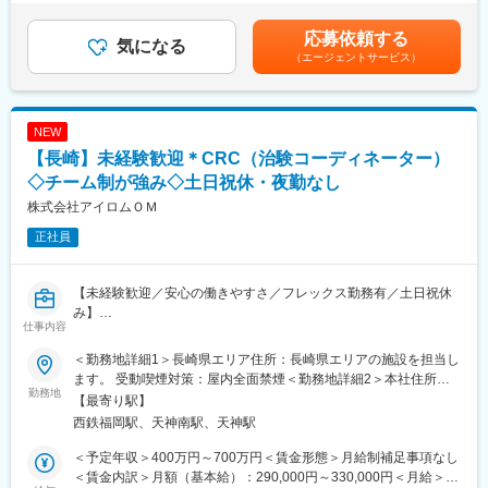
治験が成功するためにはCRCの役割が非常に重要で、医療の進歩
12月）賃金はあくまでも目安の金額であり、選考を通じて上下す
に貢献できるやりがいのある仕事です。
■充実の研修制度：
る可能性があります。月給(月額)は固定手当を含めた表記です。
応募依頼する
※担当する医療機関に常駐しての業務となります。
気になる
導入研修が80時間あり、手厚いフォロー体制があります。
（エージェントサービス）
CRC社内認定制度を採用し、継続研修を充実させることで常に新
■治験コーディネーターで得られるスキル：
しい知識を身につけ、スキルアップできる環境を用意していま
（1）コミュニケーション力：
す。
患者さんに治験の内容をわかりやすく説明したり、医師や看護師
NEW
と連携することで伝える力が身に付きます。
■キャリアステップ：
【長崎】未経験歓迎＊CRC（治験コーディネーター）
（2）スケジュール管理力：
CRCとして幅広い経験を積むことや、スペシャリストとして特定
治験には決まった検査や診察の予定があるため、患者さんが無理
◇チーム制が強み◇土日祝休・夜勤なし
の疾患領域の専門的な経験を積んでいくことも可能です。
なく通えるように予定を調整する力が身につきます。
また、グループの垣根を超えCRCからSMAやCRAへのキャリアチ
株式会社アイロムＯＭ
（3）医療の知識：
ェンジ、事業の枠をこえ新たなキャリアにチャレンジされている
正社員
薬の種類や副作用、検査の内容など、医療に関する知識が自然と
方もいらっしゃいます。
増えていきます。薬剤師や看護師と話す機会も多いため学ぶこと
も多いです。
変更の範囲：会社の定める業務
【未経験歓迎／安心の働きやすさ／フレックス勤務有／土日祝休
（4）パソコンや書類の整理力：
み】
検査の結果を記録したり、書類をまとめたりする仕事もありま
仕事内容
す。パソコンの使い方や、正確に記録する力が身につきます。
■業務詳細／治験コーディネーター（CRCって何？）
（5）チームで働く力：
＜勤務地詳細1＞長崎県エリア住所：長崎県エリアの施設を担当し
新しい薬や治療法が安全で効果的かどうかを確かめるための臨床
治験は医師、看護師、薬剤師など、いろんな職種の人と協力して
ます。 受動喫煙対策：屋内全面禁煙＜勤務地詳細2＞本社住所：
試験（治験）をサポートする仕事です。
勤務地
進めるので、チームワークの大切さを学べます。
福岡県福岡市中央区天神2-2-20 警固神社社務所ビル7F受動喫煙対
【最寄り駅】
策：屋内全面禁煙変更の範囲：会社の定める事業所
西鉄福岡駅、天神南駅、天神駅
＜具体的に＞
【同社で働くメリット】
患者さんが治験に参加する手続きを助けたり、治験中のデータを
■安心の働きやすさ：
＜予定年収＞400万円～700万円＜賃金形態＞月給制補足事項なし
収集・管理をします。
フレックスタイム制も取り入れ、柔軟に働き方をアレンジ可能。
＜賃金内訳＞月額（基本給）：290,000円～330,000円＜月給＞