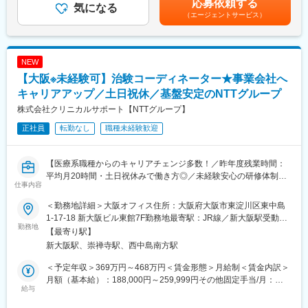
応募依頼する
実施している治験に関する情報を担当者へ提供し、治験進行の調
気になる
医薬品など大規模病院ならではのプロジェクトを深く経験できま
月の報奨金あり（月3人程度）。■出張（外勤）手当有り（実費
（エージェントサービス）
整
す。
+距離に応じて支給）■入社5年目チーフ、500万円（手当込・残業
代別）■入社7年目リーダー、550万円（手当込・残業代別）賃金
※医療機関は、全国約30の大学病院、がんセンターなどの大規模
【キャリアパス】
はあくまでも目安の金額であり、選考を通じて上下する可能性が
病院のみ。対象疾患はオンコロジー領域（化学療法、免疫療法、
◆約4～5年後にチームをまとめるチーフやリーダーに任命される
あります。月給(月額)は固定手当を含めた表記です。
NEW
遺伝子治療など）が最も多く、再生医療や医療機器、バイオ医薬
と、チームのプロジェクトの進進管理やメンバーのフォローをし
【大阪※未経験可】治験コーディネーター★事業会社へ
品など大規模病院ならではのプロジェクトを狭く深く経験できま
ています。更に経験を積み管理職であるマネージャーに任命され
す。
キャリアアップ／土日祝休／基盤安定のNTTグループ
るとオフィス全体を管轄します。◆社員のキャリアプランに応じ
て、マネジメント側ではなく、CRCスペシャリスト（役職無し）
株式会社クリニカルサポート【NTTグループ】
■就業環境
として働くことも可能です。
正社員
転勤なし
職種未経験歓迎
大規模病院では、複数のプロジェクトを受託する為、必ず複数名
のチームで業務を進めます。チームメンバー間でリアルタイムで
変更の範囲：会社の定める業務
最新情報を共有するため、急な休暇や長期休暇にも対応可。ライ
【医療系職種からのキャリアチェンジ多数！／昨年度残業時間：
フイベントと両立して長く就業出来るように、完全チーム制や時
平均月20時間・土日祝休みで働き方◎／未経験安心の研修体制】
間単位の有給取得、スーパーフレックスタイム制度を導入し（原
仕事内容
則OJT終了後に適用）、復帰実績はほぼ100％となっております。
【はじめに】
育児休業は満3歳まで、育児短時間勤務は小学校3年年まで利用可
＜勤務地詳細＞大阪オフィス住所：大阪府大阪市東淀川区東中島
大病院を中心とした医療機関内で、患者様や医師、各部門間のコ
能です。
1-17-18 新大阪ビル東館7F勤務地最寄駅：JR線／新大阪駅受動喫
ーディネート（調整）業務を行い、製薬会社と医療機関の架け橋
勤務地
煙対策：屋内全面禁煙変更の範囲：会社の定める事業所
【最寄り駅】
となり、臨床試験（治験）のスムーズな進行支援をお任せしま
■キャリアパス
新大阪駅、崇禅寺駅、西中島南方駅
す。
約4～5年後にチームをまとめるチーフやリーダーに任命される
と、チームのプロジェクトの進捗管理やメンバーのフォローをし
＜予定年収＞369万円～468万円＜賃金形態＞月給制＜賃金内訳＞
【業務詳細】
ています。更に管理職であるマネージャーに任命されるとオフィ
月額（基本給）：188,000円～259,999円その他固定手当/月：
◆患者様に対して：
給与
ス全体を管轄します。また社員のキャリアプランに応じて、CRC
25,000円固定残業手当/月：40,000円（固定残業時間15時間0分/
治験の説明補助や治験スケジュール説明、質問・相談対応、精神
スペシャリスト（役職無）として働くことも可能であり、スキル
月）超過した時間外労働の残業手当は追加支給＜月給＞253,000