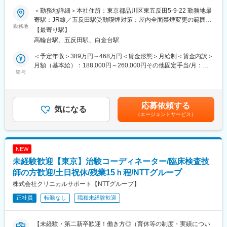
能です。
＜勤務地詳細＞本社住所：東京都品川区東五反田5-9-22 勤務地最
■業務内容
寄駅：JR線／五反田駅受動喫煙対策：屋内全面禁煙変更の範囲：
医療機関内で患者様や医師、各部門間のコーディネート（調整）
勤務地
【キャリアパス】
会社の定める事業所
【最寄り駅】
業務を行い、製薬会社と医療機関の架け橋となり臨床試験（治
約4～5年後にチームをまとめるチーフやリーダーに任命される
高輪台駅、五反田駅、白金台駅
験）のスムーズな進行を支援します。
と、チームのプロジェクトの進進管理やメンバーのフォローをし
・患者様に対して：
ています。更に経験を積み管理職であるマネージャーに任命され
＜予定年収＞389万円～468万円＜賃金形態＞月給制＜賃金内訳＞
治験の説明補助や治験スケジュール説明、質問・相談対応、精神
るとオフィス全体を管轄します。また社員のキャリアプランに応
月額（基本給）：188,000円～260,000円その他固定手当/月：
的なケア
給与
じて、CRCスペシャリスト（役職無し）として働くことも可能で
25,000円～50,000円固定残業手当/月：40,000円（固定残業時間
・医師、院内のスタッフに対して：
あり、スキルや能能によって昇給します。
15時間0分/月）超過した時間外労働の残業手当は追加支給＜月給
治験実施の支援、治験スケジュール調整・データ入力の補助等
＞253,000円～350,000円（一律手当を含む）＜昇給有無＞有＜残
・製薬会社担当者に対して：
【研修制度】
業手当＞有＜給与補足＞■月給制+賞与となります。賞与は年2回
応募依頼する
実施している治験に関する情報を担当者へ提供し、治験進行の調
気になる
・導入研修(入社後2週間の座学研修)ビジネスマナー、PC操作、薬
です。■優秀成績者は別途5万円、3万円、1万円/月の報奨金あり■
（エージェントサービス）
整
機法やGCPなどの関連法、CRC業務に必要な知識やスキルなどを
入社5年目チーフ、500万円（手当込・残業代別）■入社7年目リー
学びます。各単元毎に専属社員が講義ををいます。
ダー、550万円（手当込・残業代別）■2025年度賞与実績 基本給
※医療機関は、全国約30の大学病院、がんセンターなどの大規模
・OJT研修(社後半年間）：導入研修で学んだことを現場で体験
7.28ヶ月分賃金はあくまでも目安の金額であり、選考を通じて上
病院のみ。対象疾患はオンコロジー領域（化学療法、免疫療法、
し、応用力を身につけます。
下する可能性があります。月給(月額)は固定手当を含めた表記で
NEW
遺伝子治療など）が最も多く、再生医療や医療機器、バイオ医薬
・継続研修：週に1回、最新の治験情報や振り返りを行い、スキル
す。
未経験歓迎【東京】治験コーディネーター/臨床検査技
品など大規模病院ならではのプロジェクトを狭く深く経験できま
アップを図っていきます。
す。
師の方歓迎/土日祝休/残業15ｈ程/NTTグループ
変更の範囲：会社の定める業務
株式会社クリニカルサポート【NTTグループ】
■就業環境
正社員
転勤なし
職種未経験歓迎
大規模病院では、複数のプロジェクトを受託する為、必ず複数名
のチームで業務を進めます。チームメンバー間でリアルタイムで
最新情報を共有するため、急な休暇や長期休暇にも対応可。ライ
【未経験・第二新卒歓迎！働き方◎（育休等の制度・実績につい
フイベントと両立して長く就業出来るように、完全チーム制や時