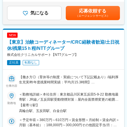
的なケア
や能力によって昇給します。
円～324,999円（一律手当を含む）＜昇給有無＞有＜残業手当＞
◆医師、院内のスタッフに対して：
有＜給与補足＞■月給制+賞与となります。賞与は年2回です。■優
応募依頼する
治験実施の支援、治験スケジュール調整・データ入力の補助等
気になる
■研修制度
秀成績者は別途5万円、3万円、1万円/月の報奨金あり■入社5年目
（エージェントサービス）
◆製薬会社担当者に対して：
・導入研修(入社後2週間の座学研修)ビジネスマナー、PC操作、薬
チーフ、500万円（手当込・残業代別）■入社7年目リーダー、550
実施している治験に関する情報を担当者へ提供し、治験進行の調
機法やGCPなどの関連法、CRC業務に必要な知識やスキルなどを
万円（手当込・残業代別）■2025年度賞与実績 基本給7.28ヶ月
整
学びます。各単元毎に専属社員が講義ををいます。
分賃金はあくまでも目安の金額であり、選考を通じて上下する可
・OJT研修(社後半年間）：導入研修で学んだことを現場で体験
能性があります。月給(月額)は固定手当を含めた表記です。
NEW
【働き方◎の就業環境】
し、応用力を身につけます。
【東京】治験コーディネーター/CRC経験者歓迎/土日祝
◆大規模病院では、複数のプロジェクトを受託する為、必ず複数
・継続研修：週に1回、最新の治験情報や振り返りを行い、スキル
名のチームで業務を進めます。
休/残業15ｈ程/NTTグループ
アップを図っていきます。
◆チームメンバー間でリアルタイムで最新情報を共有するため、
株式会社クリニカルサポート【NTTグループ】
急な休暇や長期休暇にも対応可。
変更の範囲：会社の定める業務
正社員
転勤なし
◆ライフイベントと両立して長く就業出来るように、完全チーム
制や時間単位の有給取得、スーパーフレックスタイム制度を導入
しております。（原則OJT終了後に適用）
【働き方◎（育休等の制度・実績について下記記載あり）/福利厚
生充実/昨年度残業時間実績：平均月15.3時間】
【未経験安心の研修制度】
仕事内容
◆導入研修(入社後2週間の座学研修)ビジネスマナー、PC操作、薬
【業務内容】
機法やGCPなどの関連法、CRC業務に必要な知識やスキルなどを
＜勤務地詳細＞本社住所：東京都品川区東五反田5-9-22 勤務地最
医療機関内で患者様や医師、各部門間のコーディネート（調整）
学びます。各単元毎に専属社員が講義をします。
寄駅：JR線／五反田駅受動喫煙対策：屋内全面禁煙変更の範囲：
業務を行い、製薬会社と医療機関の架け橋となり臨床試験（治
勤務地
◆OJT研修(社後半年間）：導入研修で学んだことを現場で体験
会社の定める事業所
【最寄り駅】
験）のスムーズな進行を支援します。
し、応用力を身につけます。
高輪台駅、五反田駅、白金台駅
・患者様に対して：
◆継続研修：週に1回、最新の治験情報や振り返りを行い、スキル
治験の説明補助や治験スケジュール説明、質問・相談対応、精神
アップを図っていきます。
＜予定年収＞380万円～610万円＜賃金形態＞月給制＜賃金内訳＞
的なケア
月額（基本給）：188,000円～300,000円その他固定手当/月：