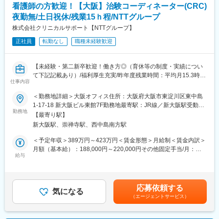
しい知識を身につけ、スキルアップできる環境を用意していま
患者さんに治験の内容をわかりやすく説明したり、医師や看護師
看護師の方歓迎！【大阪】治験コーディネーター(CRC)
す。
と連携することで伝える力が身に付きます。
夜勤無/土日祝休/残業15ｈ程/NTTグループ
（2）スケジュール管理力：
株式会社クリニカルサポート【NTTグループ】
■キャリアステップ：
治験には決まった検査や診察の予定があるため、患者さんが無理
CRCとして幅広い経験を積むことや、スペシャリストとして特定
なく通えるように予定を調整する力が身につきます。
正社員
転勤なし
職種未経験歓迎
の疾患領域の専門的な経験を積んでいくことも可能です。
（3）医療の知識：
また、グループの垣根を超えCRCからSMAやCRAへのキャリアチ
薬の種類や副作用、検査の内容など、医療に関する知識が自然と
ェンジ、事業の枠をこえ新たなキャリアにチャレンジされている
増えていきます。薬剤師や看護師と話す機会も多いため学ぶこと
【未経験・第二新卒歓迎！働き方◎（育休等の制度・実績につい
方もいらっしゃいます。
も多いです。
て下記記載あり）/福利厚生充実/昨年度残業時間：平均月15.3時
仕事内容
（4）パソコンや書類の整理力：
間/研修制度充実】
変更の範囲：会社の定める業務
検査の結果を記録したり、書類をまとめたりする仕事もありま
＜勤務地詳細＞大阪オフィス住所：大阪府大阪市東淀川区東中島
す。パソコンの使い方や、正確に記録する力が身につきます。
■業務内容
1-17-18 新大阪ビル東館7F勤務地最寄駅：JR線／新大阪駅受動喫
（5）チームで働く力：
医療機関内で患者様や医師、各部門間のコーディネート（調整）
勤務地
煙対策：屋内全面禁煙変更の範囲：会社の定める事業所
【最寄り駅】
治験は医師、看護師、薬剤師など、いろんな職種の人と協力して
業務を行い、製薬会社と医療機関の架け橋となり臨床試験（治
新大阪駅、崇禅寺駅、西中島南方駅
進めるので、チームワークの大切さを学べます。
験）のスムーズな進行を支援します。
・患者様に対して：
＜予定年収＞389万円～423万円＜賃金形態＞月給制＜賃金内訳＞
【同社で働くメリット】
治験の説明補助や治験スケジュール説明、質問・相談対応、精神
月額（基本給）：188,000円～220,000円その他固定手当/月：
■安心の働きやすさ：
的なケア
給与
25,000円～50,000円固定残業手当/月：40,000円（固定残業時間
フレックスタイム制も取り入れ、柔軟に働き方をアレンジ可能。
・医師、院内のスタッフに対して：
15時間0分/月）超過した時間外労働の残業手当は追加支給＜月給
残業時間も月15時間程度、産休育休の取得実績も多数あり、育児
治験実施の支援、治験スケジュール調整・データ入力の補助等
＞253,000円～310,000円（一律手当を含む）＜昇給有無＞有＜残
手当もございます。
・製薬会社担当者に対して：
業手当＞有＜給与補足＞■優秀成績者は別途5万円、3万円、1万円/
応募依頼する
実施している治験に関する情報を担当者へ提供し、治験進行の調
気になる
月の報奨金あり（月3人程度）。■出張（外勤）手当有り（実費
■充実の研修制度：
（エージェントサービス）
整
+距離に応じて支給）■入社5年目チーフ、500万円（手当込・残業
導入研修が80時間あり、手厚いフォロー体制があります。
代別）■入社7年目リーダー、550万円（手当込・残業代別）賃金
CRC社内認定制度を採用し、継続研修を充実させることで常に新
※医療機関は、全国約30の大学病院、がんセンターなどの大規模