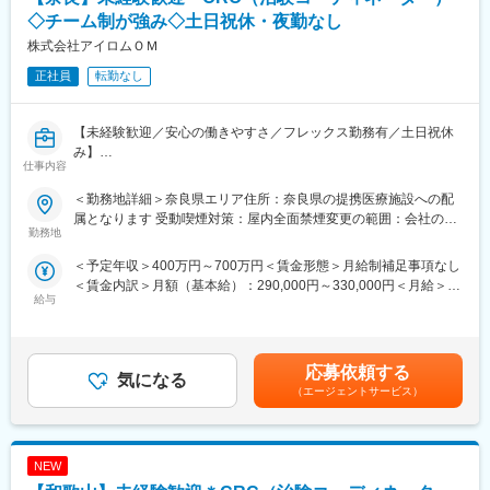
◇チーム制が強み◇土日祝休・夜勤なし
株式会社アイロムＯＭ
正社員
転勤なし
【未経験歓迎／安心の働きやすさ／フレックス勤務有／土日祝休
み】
仕事内容
■業務詳細／治験コーディネーター（CRCって何？）
＜勤務地詳細＞奈良県エリア住所：奈良県の提携医療施設への配
新しい薬や治療法が安全で効果的かどうかを確かめるための臨床
属となります 受動喫煙対策：屋内全面禁煙変更の範囲：会社の定
試験（治験）をサポートする仕事です。
勤務地
める事業所
＜予定年収＞400万円～700万円＜賃金形態＞月給制補足事項なし
＜具体的に＞
＜賃金内訳＞月額（基本給）：290,000円～330,000円＜月給＞
患者さんが治験に参加する手続きを助けたり、治験中のデータを
給与
290,000円～330,000円＜昇給有無＞有＜残業手当＞有＜給与補足
収集・管理をします。
＞※能力・経験に応じて決定致します。■賞与：年2回（夏7月・冬
また、患者さんや医師とのコミュニケーションを取り、試験がス
12月）賃金はあくまでも目安の金額であり、選考を通じて上下す
ムーズに進むように調整。
る可能性があります。月給(月額)は固定手当を含めた表記です。
治験が成功するためにはCRCの役割が非常に重要で、医療の進歩
応募依頼する
気になる
に貢献できるやりがいのある仕事です。
（エージェントサービス）
※担当する医療機関に常駐しての業務となります。
■治験コーディネーターで得られるスキル：
NEW
（1）コミュニケーション力：
患者さんに治験の内容をわかりやすく説明したり、医師や看護師