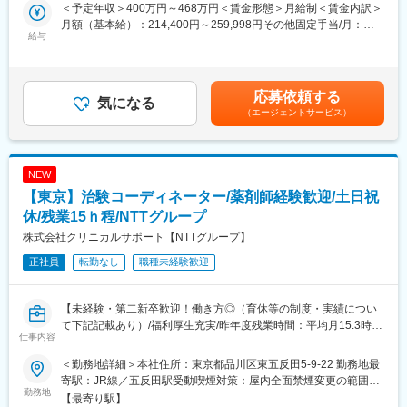
・患者様に対して：
ています。更に経験を積み管理職であるマネージャーに任命され
＜予定年収＞400万円～468万円＜賃金形態＞月給制＜賃金内訳＞
治験の説明補助や治験スケジュール説明、質問・相談対応、精神
るとオフィス全体を管轄します。また社員のキャリアプランに応
月額（基本給）：214,400円～259,998円その他固定手当/月：
的なケア
給与
じて、CRCスペシャリスト（役職無し）として働くことも可能で
25,000円～50,000円固定残業手当/月：40,000円（固定残業時間
・医師、院内のスタッフに対して：
あり、スキルや能能によって昇給します。
15時間0分/月）超過した時間外労働の残業手当は追加支給＜月給
治験実施の支援、治験スケジュール調整・データ入力の補助等
＞279,400円～349,998円（一律手当を含む）＜昇給有無＞有＜残
・製薬会社担当者に対して：
【研修制度】
業手当＞有＜給与補足＞■月給制+賞与となります。賞与は年2回
応募依頼する
実施している治験に関する情報を担当者へ提供し、治験進行の調
気になる
・導入研修(入社後2週間の座学研修)ビジネスマナー、PC操作、薬
です。■優秀成績者は別途5万円、3万円、1万円/月の報奨金あり■
（エージェントサービス）
整
機法やGCPなどの関連法、CRC業務に必要な知識やスキルなどを
入社5年目チーフ、500万円（手当込・残業代別）■入社7年目リー
学びます。各単元毎に専属社員が講義ををいます。
ダー、550万円（手当込・残業代別）■2025年度賞与実績 基本給
※医療機関は、全国約30の大学病院、がんセンターなどの大規模
・OJT研修(社後半年間）：導入研修で学んだことを現場で体験
7.28ヶ月分賃金はあくまでも目安の金額であり、選考を通じて上
病院のみ。対象疾患はオンコロジー領域（化学療法、免疫療法、
し、応用力を身につけます。
下する可能性があります。月給(月額)は固定手当を含めた表記で
NEW
遺伝子治療など）が最も多く、再生医療や医療機器、バイオ医薬
・継続研修：週に1回、最新の治験情報や振り返りを行い、スキル
す。
【東京】治験コーディネーター/薬剤師経験歓迎/土日祝
品など大規模病院ならではのプロジェクトを狭く深く経験できま
アップを図っていきます。
す。
休/残業15ｈ程/NTTグループ
変更の範囲：会社の定める業務
株式会社クリニカルサポート【NTTグループ】
■就業環境
正社員
転勤なし
職種未経験歓迎
大規模病院では、複数のプロジェクトを受託する為、必ず複数名
のチームで業務を進めます。チームメンバー間でリアルタイムで
最新情報を共有するため、急な休暇や長期休暇にも対応可。ライ
【未経験・第二新卒歓迎！働き方◎（育休等の制度・実績につい
フイベントと両立して長く就業出来るように、完全チーム制や時
て下記記載あり）/福利厚生充実/昨年度残業時間：平均月15.3時
間単位の有給取得、スーパーフレックスタイム制度を導入し（原
仕事内容
間/研修制度充実】
則OJT終了後に適用）、復帰実績はほぼ100％となっております。
育児休業は満3歳まで、育児短時間勤務は小学校3年年まで利用可
＜勤務地詳細＞本社住所：東京都品川区東五反田5-9-22 勤務地最
■業務内容
能です。
寄駅：JR線／五反田駅受動喫煙対策：屋内全面禁煙変更の範囲：
医療機関内で患者様や医師、各部門間のコーディネート（調整）
勤務地
無
【最寄り駅】
業務を行い、製薬会社と医療機関の架け橋となり臨床試験（治