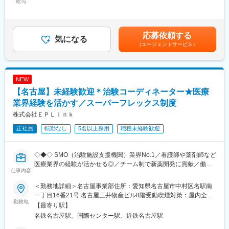
また、患者さんや医師とのコミュニケーションを取り、試験がス
給与
残業時間も月10時間程度、産休育休の取得実績も多数あり、育児
290,000円～330,000円＜昇給有無＞有＜残業手当＞有＜給与補足
ムーズに進むように調整。
手当もございます。
＞※能力・経験に応じて決定致します。■賞与：年2回（夏7月・冬
治験が成功するためにはCRCの役割が非常に重要で、医療の進歩
12月）賃金はあくまでも目安の金額であり、選考を通じて上下す
に貢献できるやりがいのある仕事です。
■充実の研修制度：
る可能性があります。月給(月額)は固定手当を含めた表記です。
応募依頼する
※担当する医療機関に常駐しての業務となります。
気になる
導入研修が80時間あり、手厚いフォロー体制があります。
（エージェントサービス）
CRC社内認定制度を採用し、継続研修を充実させることで常に新
■治験コーディネーターで得られるスキル：
しい知識を身につけ、スキルアップできる環境を用意していま
（1）コミュニケーション力：
す。
患者さんに治験の内容をわかりやすく説明したり、医師や看護師
NEW
と連携することで伝える力が身に付きます。
■キャリアステップ：
【名古屋】未経験歓迎＊治験コーディネーター★医療
（2）スケジュール管理力：
CRCとして幅広い経験を積むことや、スペシャリストとして特定
治験には決まった検査や診察の予定があるため、患者さんが無理
業界経験を活かす／スーパーフレックス制度
の疾患領域の専門的な経験を積んでいくことも可能です。
なく通えるように予定を調整する力が身につきます。
また、グループの垣根を超えCRCからSMAやCRAへのキャリアチ
株式会社ＥＰＬｉｎｋ
（3）医療の知識：
ェンジ、事業の枠をこえ新たなキャリアにチャレンジされている
正社員
転勤なし
5名以上採用
職種未経験歓迎
薬の種類や副作用、検査の内容など、医療に関する知識が自然と
方もいらっしゃいます。
増えていきます。薬剤師や看護師と話す機会も多いため学ぶこと
も多いです。
変更の範囲：会社の定める業務
◇◆◇ SMO（治験施設支援機関）業界No.1／看護師や薬剤師など
（4）パソコンや書類の整理力：
医療業界の経験が活かせる◎／チーム制で新薬開発に貢献／働き
検査の結果を記録したり、書類をまとめたりする仕事もありま
仕事内容
方改革制度多数 ◇◆◇
す。パソコンの使い方や、正確に記録する力が身につきます。
（5）チームで働く力：
＜勤務地詳細＞名古屋事業部住所：愛知県名古屋市中村区名駅南
【CRC=治験コーディネーターとは？】
治験は医師、看護師、薬剤師など、いろんな職種の人と協力して
一丁目16番21号 名古屋三井物産ビル8階受動喫煙対策：屋内全面
病院・クリニックを訪問して、患者様や医師や院内スタッフ、さ
勤務地
進めるので、チームワークの大切さを学べます。
禁煙変更の範囲：会社の定める事業所
【最寄り駅】
らに製薬企業との連絡・調整役を担います。また、治験を受けて
名鉄名古屋駅、国際センター駅、近鉄名古屋駅
いただく患者様の相談相手となり、じっくり向き合う仕事です。
【同社で働くメリット】