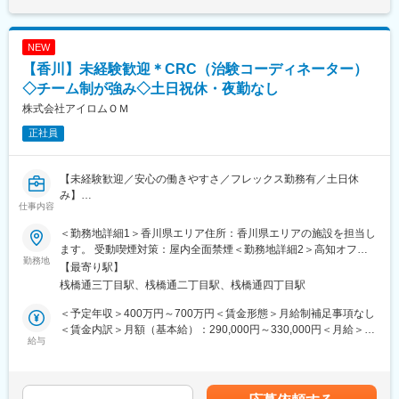
■治験コーディネーターで得られるスキル：
しい知識を身につけ、スキルアップできる環境を用意していま
（1）コミュニケーション力：
す。
患者さんに治験の内容をわかりやすく説明したり、医師や看護師
NEW
と連携することで伝える力が身に付きます。
■キャリアステップ：
【香川】未経験歓迎＊CRC（治験コーディネーター）
（2）スケジュール管理力：
CRCとして幅広い経験を積むことや、スペシャリストとして特定
治験には決まった検査や診察の予定があるため、患者さんが無理
◇チーム制が強み◇土日祝休・夜勤なし
の疾患領域の専門的な経験を積んでいくことも可能です。
なく通えるように予定を調整する力が身につきます。
また、グループの垣根を超えCRCからSMAやCRAへのキャリアチ
株式会社アイロムＯＭ
（3）医療の知識：
ェンジ、事業の枠をこえ新たなキャリアにチャレンジされている
正社員
薬の種類や副作用、検査の内容など、医療に関する知識が自然と
方もいらっしゃいます。
増えていきます。薬剤師や看護師と話す機会も多いため学ぶこと
も多いです。
変更の範囲：会社の定める業務
【未経験歓迎／安心の働きやすさ／フレックス勤務有／土日休
（4）パソコンや書類の整理力：
み】
検査の結果を記録したり、書類をまとめたりする仕事もありま
仕事内容
す。パソコンの使い方や、正確に記録する力が身につきます。
■業務詳細／治験コーディネーター（CRCって何？）
（5）チームで働く力：
＜勤務地詳細1＞香川県エリア住所：香川県エリアの施設を担当し
新しい薬や治療法が安全で効果的かどうかを確かめるための臨床
治験は医師、看護師、薬剤師など、いろんな職種の人と協力して
ます。 受動喫煙対策：屋内全面禁煙＜勤務地詳細2＞高知オフィ
試験（治験）をサポートする仕事です。
勤務地
進めるので、チームワークの大切さを学べます。
ス住所：高知県高知市仲田町12-27 受動喫煙対策：屋内全面禁煙
【最寄り駅】
変更の範囲：会社の定める事業所
桟橋通三丁目駅、桟橋通二丁目駅、桟橋通四丁目駅
＜具体的に＞
【同社で働くメリット】
患者さんが治験に参加する手続きを助けたり、治験中のデータを
■安心の働きやすさ：
＜予定年収＞400万円～700万円＜賃金形態＞月給制補足事項なし
収集・管理をします。
フレックスタイム制も取り入れ、柔軟に働き方をアレンジ可能。
＜賃金内訳＞月額（基本給）：290,000円～330,000円＜月給＞
また、患者さんや医師とのコミュニケーションを取り、試験がス
給与
残業時間も月10時間程度、産休育休の取得実績も多数あり、育児
290,000円～330,000円＜昇給有無＞有＜残業手当＞有＜給与補足
ムーズに進むように調整。
手当もございます。
＞※能力・経験に応じて決定致します。■賞与：年2回（夏7月・冬
治験が成功するためにはCRCの役割が非常に重要で、医療の進歩
12月）賃金はあくまでも目安の金額であり、選考を通じて上下す
に貢献できるやりがいのある仕事です。
■充実の研修制度：
る可能性があります。月給(月額)は固定手当を含めた表記です。