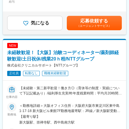
・医師、院内のスタッフに対して：
給与
【お客様先（医療機関）】
25,000円～50,000円固定残業手当/月：40,000円（固定残業時間
治験実施の支援、治験スケジュール調整・データ入力の補助等
◆医療機関は、全国約30の大学病院、がんセンターなどの大規模
15時間0分/月）超過した時間外労働の残業手当は追加支給＜月給
・製薬会社担当者に対して：
病院のみ。◆対象疾患はオンコロジー領域（化学療法、免疫療
＞253,000円～390,000円（一律手当を含む）＜昇給有無＞有＜残
実施している治験に関する情報を担当者へ提供し、治験進行の調
法、遺伝子治療など）が最も多く、再生医療や医療機器、バイオ
業手当＞有＜給与補足＞■月給制+賞与となります。賞与は年2回
応募依頼する
整
気になる
医薬品など大規模病院ならではのプロジェクトを深く経験できま
です。■優秀成績者は別途5万円、3万円、1万円/月の報奨金あり
（エージェントサービス）
す。
（月3人程度）。■出張（外勤）手当有り（実費+距離に応じて支
※医療機関は、全国約30の大学病院、がんセンターなどの大規模
給）■入社5年目チーフ、500万円（手当込・残業代別）■入社7年
病院のみ。対象疾患はオンコロジー領域（化学療法、免疫療法、
【キャリアパス】
目リーダー、550万円（手当込・残業代別）賃金はあくまでも目
遺伝子治療など）が最も多く、再生医療や医療機器、バイオ医薬
◆約4～5年後にチームをまとめるチーフやリーダーに任命される
安の金額であり、選考を通じて上下する可能性があります。月給
NEW
品など大規模病院ならではのプロジェクトを狭く深く経験できま
と、チームのプロジェクトの進進管理やメンバーのフォローをし
(月額)は固定手当を含めた表記です。
未経験歓迎！【大阪】治験コーディネーター/薬剤師経
す。
ています。更に経験を積み管理職であるマネージャーに任命され
験歓迎/土日祝休/残業20ｈ程/NTTグループ
るとオフィス全体を管轄します。◆社員のキャリアプランに応じ
【就業環境】
て、マネジメント側ではなく、CRCスペシャリスト（役職無し）
株式会社クリニカルサポート【NTTグループ】
大規模病院では、複数のプロジェクトを受託する為、必ず複数名
として働くことも可能です。
正社員
転勤なし
職種未経験歓迎
のチームで業務を進めます。チームメンバー間でリアルタイムで
最新情報を共有するため、急な休暇や長期休暇にも対応可。ライ
変更の範囲：会社の定める業務
フイベントと両立して長く就業出来るように、完全チーム制や時
【未経験・第二新卒歓迎！働き方◎（育休等の制度・実績につい
間単位の有給取得、スーパーフレックスタイム制度を導入し（原
て下記記載あり）/福利厚生充実/昨年度残業時間：平均月20時間/
則OJT終了後に適用）、復帰実績はほぼ100％となっております。
仕事内容
研修制度充実】
育児休業は満3歳まで、育児短時間勤務は小学校3年年まで利用可
能です。
＜勤務地詳細＞大阪オフィス住所：大阪府大阪市東淀川区東中島
■業務内容
1-17-18 新大阪ビル東館7F勤務地最寄駅：JR線／新大阪駅受動喫
医療機関内で患者様や医師、各部門間のコーディネート（調整）
勤務地
【キャリアパス】
煙対策：屋内全面禁煙変更の範囲：会社の定める事業所
【最寄り駅】
業務を行い、製薬会社と医療機関の架け橋となり臨床試験（治
約4～5年後にチームをまとめるチーフやリーダーに任命される
新大阪駅、崇禅寺駅、西中島南方駅
験）のスムーズな進行を支援します。
と、チームのプロジェクトの進進管理やメンバーのフォローをし