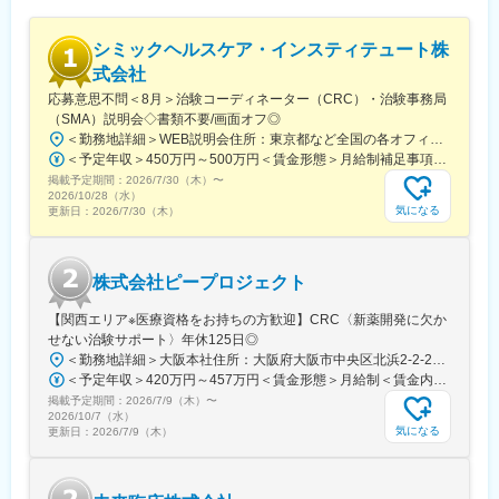
■配属後も丁寧なフォロー：
現場配属後は、OJTで独り立ちまでサポートその後も定期的なフ
ォローアップ研修や、専門性を高める継続研修、階層別研修など
シミックヘルスケア・インスティテュート株
様々な研修をご用意しています。
式会社
応募意思不問＜8月＞治験コーディネーター（CRC）・治験事務局
【働きやすい制度と環境】
（SMA）説明会◇書類不要/画面オフ◎
・ご自宅から1時間程度で通える施設をお任せする予定です。
＜勤務地詳細＞WEB説明会住所：東京都など全国の各オフィスにて（初任地はご希望を確認し、選考に進みます） 受動喫煙対策：屋内全面禁煙変更の範囲：無
・スーパーフレックスタイム制を導入しており、社員自身が業務
＜予定年収＞450万円～500万円＜賃金形態＞月給制補足事項なし＜賃金内訳＞月額（基本給）：275,000円～300,000円＜月給＞275,000円～300,000円＜昇給有無＞有＜残業手当＞有＜給与補足＞■賞与2回（昨年度実績：4.4ヶ月）賃金はあくまでも目安の金額であり、選考を通じて上下する可能性があります。月給(月額)は固定手当を含めた表記です。
のスケジュールに合わせて始業、就業時間を決めることができま
掲載予定期間：
す。
2026/7/30（木）
〜
2026/10/28（水）
・5日間のリフレッシュ休暇制度や、時間単位で取得できる有給休
気になる
更新日：
2026/7/30（木）
暇。
・産前産後休暇（妊娠中時短勤務あり）、子供が3歳になるまで取
得できる育児休業、
株式会社ピープロジェクト
復帰後は短時間勤務制度の利用も可能。
※育児休業から復帰し3ヶ月後に、育児補助支援金を給付。
【関西エリア※医療資格をお持ちの方歓迎】CRC〈新薬開発に欠か
※育児休業、時短勤務制度は入社～1年経過後から取得可能。
せない治験サポート〉年休125日◎
＜勤務地詳細＞大阪本社住所：大阪府大阪市中央区北浜2-2-22 北浜中央ビル4階勤務地最寄駅：大阪メトロ堺筋線・京阪本線／北浜駅受動喫煙対策：屋内全面禁煙変更の範囲：会社の定める事業所
＜予定年収＞420万円～457万円＜賃金形態＞月給制＜賃金内訳＞月額（基本給）：200,000円～220,000円その他固定手当/月：46,000円固定残業手当/月：38,500円～41,600円（固定残業時間20時間0分/月）超過した時間外労働の残業手当は追加支給＜月給＞284,500円～307,600円（一律手当を含む）＜昇給有無＞有＜残業手当＞有＜給与補足＞■賞与：年2回（※年4ヶ月分／昨年度実績）■昇給：年1回※経験・年齢を考慮の上、当社にて決定いたします。※賞与は業績や評価に応じて変動いたします。賃金はあくまでも目安の金額であり、選考を通じて上下する可能性があります。月給(月額)は固定手当を含めた表記です。
変更の範囲：会社の定める業務
掲載予定期間：
2026/7/9（木）
〜
2026/10/7（水）
気になる
更新日：
2026/7/9（木）