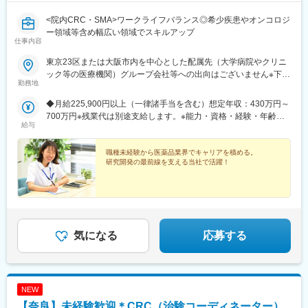
<院内CRC・SMA>ワークライフバランス◎希少疾患やオンコロジ
ー領域等含め幅広い領域でスキルアップ
仕事内容
東京23区または大阪市内を中心とした配属先（大学病院やクリニ
ック等の医療機関）グループ会社等への出向はございません※下記
勤務地
エリアの医療機関にて勤務できる方も大歓迎！（千葉県・埼玉
県・神奈川県・福島県・京都府・兵庫県・和歌山県・福岡県）
◆月給225,900円以上（一律諸手当を含む）想定年収：430万円～
R&D事業部 臨床開発グループ【東京営業所】東京都港区東新橋
700万円※残業代は別途支給します。※能力・資格・経験・年齢な
2丁目14-1 NBFコモディオ汐留4F【大阪営業所】大阪市西区北堀
給与
どを考慮の上、当社規定により優遇します。
江2-2-18 ワールドホールディングス北堀江4F
職種未経験から医薬品業界でキャリアを積める。
研究開発の最前線を支える当社で活躍！
気になる
応募する
NEW
【奈良】未経験歓迎＊CRC（治験コーディネーター）