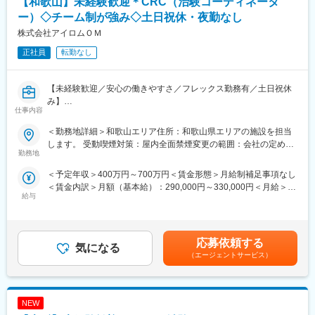
【和歌山】未経験歓迎＊CRC（治験コーディネータ
と連携することで伝える力が身に付きます。
ー）◇チーム制が強み◇土日祝休・夜勤なし
（2）スケジュール管理力：
株式会社アイロムＯＭ
治験には決まった検査や診察の予定があるため、患者さんが無理
なく通えるように予定を調整する力が身につきます。
正社員
転勤なし
（3）医療の知識：
薬の種類や副作用、検査の内容など、医療に関する知識が自然と
増えていきます。薬剤師や看護師と話す機会も多いため学ぶこと
【未経験歓迎／安心の働きやすさ／フレックス勤務有／土日祝休
も多いです。
み】
仕事内容
（4）パソコンや書類の整理力：
検査の結果を記録したり、書類をまとめたりする仕事もありま
■業務詳細／治験コーディネーター（CRCって何？）
＜勤務地詳細＞和歌山エリア住所：和歌山県エリアの施設を担当
す。パソコンの使い方や、正確に記録する力が身につきます。
新しい薬や治療法が安全で効果的かどうかを確かめるための臨床
します。 受動喫煙対策：屋内全面禁煙変更の範囲：会社の定める
（5）チームで働く力：
試験（治験）をサポートする仕事です。
勤務地
事業所
治験は医師、看護師、薬剤師など、いろんな職種の人と協力して
＜予定年収＞400万円～700万円＜賃金形態＞月給制補足事項なし
進めるので、チームワークの大切さを学べます。
＜具体的に＞
＜賃金内訳＞月額（基本給）：290,000円～330,000円＜月給＞
患者さんが治験に参加する手続きを助けたり、治験中のデータを
給与
290,000円～330,000円＜昇給有無＞有＜残業手当＞有＜給与補足
【同社で働くメリット】
収集・管理をします。
＞※能力・経験に応じて決定致します。■賞与：年2回（夏7月・冬
■安心の働きやすさ：
また、患者さんや医師とのコミュニケーションを取り、試験がス
12月）賃金はあくまでも目安の金額であり、選考を通じて上下す
フレックスタイム制も取り入れ、柔軟に働き方をアレンジ可能。
ムーズに進むように調整。
る可能性があります。月給(月額)は固定手当を含めた表記です。
残業時間も月15時間程度、産休育休の取得実績も多数あり、育児
治験が成功するためにはCRCの役割が非常に重要で、医療の進歩
応募依頼する
気になる
手当もございます。
に貢献できるやりがいのある仕事です。
（エージェントサービス）
※担当する医療機関に常駐しての業務となります。
■充実の研修制度：
導入研修が80時間あり、手厚いフォロー体制があります。
■治験コーディネーターで得られるスキル：
CRC社内認定制度を採用し、継続研修を充実させることで常に新
NEW
（1）コミュニケーション力：
しい知識を身につけ、スキルアップできる環境を用意していま