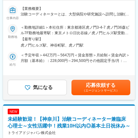
最新情報を共有するため、急な休暇や長期休暇にも対応可。ライ
【業務概要】
フイベントと両立して長く就業出来るように、完全チーム制や時
治験コーディネーターとは、大型病院や研究施設へ訪問し治験(新
間単位の有給取得、スーパーフレックスタイム制度を導入し（原
仕事内容
薬の試験)が適切に行われるよう、進捗管理や調整を行う職種とな
則OJT終了後に適用）、復帰実績はほぼ100％となっております。
ります。
育児休業は満3歳まで、育児短時間勤務は小学校3年年まで利用可
＜勤務地詳細1＞本社住所：東京都港区虎ノ門3-4-7 虎ノ門36森ビ
能です。
ル7F勤務地最寄駅：東京メトロ日比谷線／虎ノ門ヒルズ駅受動喫
【お仕事の解説】
勤務地
煙対策：屋内全面禁煙＜勤務地詳細2＞静岡市内の医療施設住所：
【最寄り駅】
■治験とは：新薬開発の最終段階で患者さんの協力を得ておこなわ
■キャリアパス
静岡市内 受動喫煙対策：屋内全面禁煙変更の範囲：会社の定める
虎ノ門ヒルズ駅、神谷町駅、虎ノ門駅
れる試験(治験)のことです。
約4～5年後にチームをまとめるチーフやリーダーに任命される
事業所（リモートワーク含む）
■治験コーディネーター（CRC）とは：治験がスムーズに進行す
と、チームのプロジェクトの進捗管理やメンバーのフォローをし
＜予定年収＞442万円～564万円＜賃金形態＞月給制＜賃金内訳＞
るよう、病院や研究施設とのスケジュール調整や治験に関連する
ています。更に管理職であるマネージャーに任命されるとオフィ
月額（基本給）：228,000円～294,500円その他固定手当/月：
事務的業務のサポート等を行う仕事です。
給与
ス全体を管轄します。また社員のキャリアプランに応じて、CRC
20,000円固定残業手当/月：62,010円～78,630円（固定残業時間
■CRCの魅力：専門的な仕事になりますが、新薬の開発に必須と
スペシャリスト（役職無）として働くことも可能であり、スキル
30時間0分/月）超過した時間外労働の残業手当は追加支給＜月給
なる仕事であり、日本医療の「未来」を担う非常にやりがいのあ
や能力によって昇給します。
＞310,010円～393,130円（一律手当を含む）＜昇給有無＞有＜残
る仕事となっています。また、未経験の方でも安心して働けるよ
業手当＞有＜給与補足＞■昇給：年1回■賞与：年2回※基本給×3.4
応募依頼する
うに、充実した研修とサポート体制が整えております。
気になる
■研修制度
ヶ月（夏冬2回の合計）■残業30時間を超過した場合は別途時間外
（エージェントサービス）
・導入研修(入社後2週間の座学研修)ビジネスマナー、PC操作、薬
手当を支給致します。賃金はあくまでも目安の金額であり、選考
【業務内容】
機法やGCPなどの関連法、CRC業務に必要な知識やスキルなどを
を通じて上下する可能性があります。月給(月額)は固定手当を含め
■事務業務：
学びます。各単元毎に専属社員が講義ををいます。
た表記です。
・治験薬のデータ管理
・OJT研修(社後半年間）：導入研修で学んだことを現場で体験
NEW
・検査データチェック
し、応用力を身につけます。
未経験歓迎！【神奈川】治験コーディネーター兼臨床
・症例報告書の作成
・継続研修：週に1回、最新の治験情報や振り返りを行い、スキル
・関連部門の各種調整（薬剤部門、治験担当医など）
心理士～女性活躍中！残業10H以内◎基本土日祝休み～
アップを図っていきます。
■治験進行業務：
トライアドジャパン株式会社
・患者様への治験実施内容の説明補助
変更の範囲：会社の定める業務