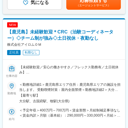
応募依頼する
※担当する医療機関に常駐しての業務となります。
気になる
導入研修が80時間あり、手厚いフォロー体制があります。
（エージェントサービス）
CRC社内認定制度を採用し、継続研修を充実させることで常に新
■治験コーディネーターで得られるスキル：
しい知識を身につけ、スキルアップできる環境を用意していま
（1）コミュニケーション力：
す。
患者さんに治験の内容をわかりやすく説明したり、医師や看護師
NEW
と連携することで伝える力が身に付きます。
■キャリアステップ：
【鹿児島】未経験歓迎＊CRC（治験コーディネータ
（2）スケジュール管理力：
CRCとして幅広い経験を積むことや、スペシャリストとして特定
治験には決まった検査や診察の予定があるため、患者さんが無理
ー）◇チーム制が強み◇土日祝休・夜勤なし
の疾患領域の専門的な経験を積んでいくことも可能です。
なく通えるように予定を調整する力が身につきます。
また、グループの垣根を超えCRCからSMAやCRAへのキャリアチ
株式会社アイロムＯＭ
（3）医療の知識：
ェンジ、事業の枠をこえ新たなキャリアにチャレンジされている
正社員
転勤なし
薬の種類や副作用、検査の内容など、医療に関する知識が自然と
方もいらっしゃいます。
増えていきます。薬剤師や看護師と話す機会も多いため学ぶこと
も多いです。
変更の範囲：会社の定める業務
【未経験歓迎／安心の働きやすさ／フレックス勤務有／土日祝休
（4）パソコンや書類の整理力：
み】
検査の結果を記録したり、書類をまとめたりする仕事もありま
仕事内容
す。パソコンの使い方や、正確に記録する力が身につきます。
■業務詳細／治験コーディネーター（CRCって何？）
（5）チームで働く力：
＜勤務地詳細1＞鹿児島県エリア住所：鹿児島県エリアの施設を担
新しい薬や治療法が安全で効果的かどうかを確かめるための臨床
治験は医師、看護師、薬剤師など、いろんな職種の人と協力して
当します。 受動喫煙対策：屋内全面禁煙＜勤務地詳細2＞大分オ
試験（治験）をサポートする仕事です。
勤務地
進めるので、チームワークの大切さを学べます。
フィス住所：大分県大分市府内町1-3-25 ブルーステートビル201
【最寄り駅】
受動喫煙対策：屋内全面禁煙変更の範囲：会社の定める事業所
大分駅、古国府駅、牧駅(大分県)
＜具体的に＞
【同社で働くメリット】
患者さんが治験に参加する手続きを助けたり、治験中のデータを
■安心の働きやすさ：
＜予定年収＞400万円～700万円＜賃金形態＞月給制補足事項なし
収集・管理をします。
フレックスタイム制も取り入れ、柔軟に働き方をアレンジ可能。
＜賃金内訳＞月額（基本給）：290,000円～330,000円＜月給＞
また、患者さんや医師とのコミュニケーションを取り、試験がス
給与
残業時間も月10時間程度、産休育休の取得実績も多数あり、育児
290,000円～330,000円＜昇給有無＞有＜残業手当＞有＜給与補足
ムーズに進むように調整。
手当もございます。
＞※能力・経験に応じて決定致します。■賞与：年2回（夏7月・冬