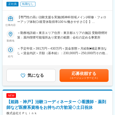
・被験者候補の適格性調査補助（スクリーニング）
なく仕事ができます。
正社員
転勤なし
・被験者へのインフォームドコンセントの補助
・被験者の来院と検査スケジュールの調整
・被験者へプロトコルに則った正確な服薬指導
【専門性の高い治験支援を実施(精神科領域メイン)/研修・フォロ
変更の範囲：会社の定める業務
・症例管理のための報告書作成
ーアップ体制◎/産育休取得率100％/働きやすさ◎】】
仕事内容
■働き方：
【担当業務】
＜勤務地詳細＞東京エリア住所：東京都エリアの施設 受動喫煙対
・平均残業は10時間程度で長期的に働ける環境が整っています。
CRC兼臨床心理士の募集です。臨床心理士としてのご経験を活か
策：屋内喫煙可能場所あり変更の範囲：会社の定める事業所
・日曜日はほとんどの施設が休みのため固定で休むことが可能で
して、ご活躍いただきたいと考えています。治験に際しての心理
勤務地
す。
検査業務をメインにご担当いただきます。具体的な業務内容は以
＜予定年収＞391万円～430万円＜賃金形態＞月給制■補足事項な
※土曜休み、または平日休みかは病院や常駐先により決定いたしま
下の通りです。
し＜賃金内訳＞月額（基本給）：230,000円～250,000円その他固
す。
給与
定手当/月：30,000円＜月給＞260,000円～280,000円＜昇給有無
・産休育休の実績が豊富で周囲の理解がある点も魅力の1つです。
（1）臨床心理士専任業務：
＞有＜残業手当＞有＜給与補足＞前職の経験や能力を考慮の上、
臨床心理士の資格を生かして心理検査業務をご担当いただきま
決定致します。■昇給：年1回（自己アセスメント評価制度）■賞
■ポジションの魅力：
す。ご経験が無い場合は研修がございますのでご安心ください。
与：年2回（7月・12月）※基礎賞与額標準4ヵ月分■手当：CRC手
・治験コーディネーター（CRC）は、医療機関での臨床試験実施
・認知機能評価（MMSE、CDR、ADAS-Cog、NPIなど）
応募依頼する
気になる
当（2～4万円）資格手当（1～2万円）役職手当※年齢や資格、ご
にあたり、治験責任医師のもと治験が 適正に実施されるようサ
・各種精神疾患評価（MADRS、HAM-D、PANSS、YMRSなど）
（エージェントサービス）
経歴により想定年収が下がる場合もございます。賃金はあくまで
ポートします。治験に係わる各部門と連携をとり、治験業務が円
・カウンセリング業務
も目安の金額であり、選考を通じて上下する可能性があります。
滑に実施できるように調整を行います。
月給(月額)は固定手当を含めた表記です。
・精神、神経科領域を中心に、専門性と実践性を重視した教育制
（2）CRC業務：
度を確立。CRC業務に必要な治験のルールであるGCPをはじめ、
NEW
・試験依頼者および臨床試験実施担当者との打ち合わせ
決められた研修内容を効率的に修得可能です。
・治験前の契約準備や説明会
【姫路・神戸】治験コーディネーター ◇看護師・薬剤
・中途入社・未経験でCRC職を始めた人も多く在籍し、活躍して
・担当する治験に関する業務フローの作成
師など医療系資格をお持ちの方歓迎◇土日祝休
います。充実した教育研修制度があるので、ブランクのある方も
・被験者候補の適格性調査補助（スクリーニング）
株式会社ＥＰＬｉｎｋ
不安なくお仕事を始められます。
・被験者へのインフォームドコンセントの補助