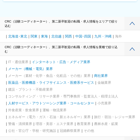
CRC（治験コーディネーター）、第二新卒歓迎の転職・求人情報をエリアで絞り
込む
北海道･東北
関東
東海
北信越
関西
中国･四国
九州・沖縄
海外
CRC（治験コーディネーター）、第二新卒歓迎の転職・求人情報を業種で絞り込
む
IT・通信業界
インターネット・広告・メディア業界
メーカー（機械・電気）業界
メーカー（素材・化学・食品・化粧品・その他）業界
商社業界
医薬品・医療機器・ライフサイエンス・医療系サービス
金融業界
建設・プラント・不動産業界
コンサルティング・リサーチ業界・専門事務所・監査法人・税理士法人
人材サービス・アウトソーシング業界・コールセンター
小売業界
外食産業・飲食業界
運輸・物流業界
エネルギー（電力・ガス・石油・新エネルギー）業界
旅行・宿泊・レジャー業界
警備・清掃業界
理容・美容・エステ業界
教育業界
農林水産・鉱業
公社・官公庁・学校・研究施設
冠婚葬祭業界
その他