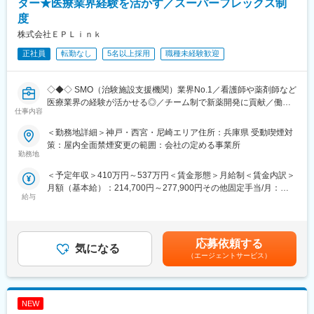
ター★医療業界経験を活かす／スーパーフレックス制
■CRCのやりがい
度
CRCが集めている臨床データは、新薬の承認申請に欠かせない根
株式会社ＥＰＬｉｎｋ
拠データであり、CRCは新薬開発の一翼を担っております。
また、薬の効果を患者様の近くで見ることができ、喜びの声を直
正社員
転勤なし
5名以上採用
職種未経験歓迎
接聞けることもあります。患者様や医療機関から「ありがとう」
と感謝の言葉をいただけたときの喜びは、ひとしおです。
◇◆◇ SMO（治験施設支援機関）業界No.1／看護師や薬剤師など
■充実した研修制度
医療業界の経験が活かせる◎／チーム制で新薬開発に貢献／働き
仕事内容
・※入社後1か月は研修期間となります。ビジネスマナーやPCスキ
方改革制度多数 ◇◆◇
ル研修が入社後研修としてあり、PC慣れしていない方も安心して
＜勤務地詳細＞神戸・西宮・尼崎エリア住所：兵庫県 受動喫煙対
ご入社いただけます。
【CRC=治験コーディネーターとは？】
策：屋内全面禁煙変更の範囲：会社の定める事業所
・現場配属後は、OJTで独り立ちまでサポートその後も定期的な
病院・クリニックを訪問して、患者様や医師や院内スタッフ、さ
勤務地
フォローアップ研修や、専門性を高める継続研修、階層別研修な
らに製薬企業との連絡・調整役を担います。また、治験を受けて
＜予定年収＞410万円～537万円＜賃金形態＞月給制＜賃金内訳＞
ど様々な研修をご用意しています。
いただく患者様の相談相手となり、じっくり向き合う仕事です。
月額（基本給）：214,700円～277,900円その他固定手当/月：
給与
58,000円～77,000円＜月給＞272,700円～354,900円＜昇給有無
■働きやすい制度と環境
【CRCのやりがい】
＞有＜残業手当＞有＜給与補足＞前職・経験を考慮の上、決定致
・ご自宅から1時間程度で通える施設をお任せする予定です。
CRCが集めている臨床データは、新薬の承認申請に欠かせない根
します。■年収内訳＝(基本給＋手当)×12ヶ月＋賞与■各種手当：
・スーパーフレックスタイム制を導入しており、社員自身が業務
拠データであり、CRCは新薬開発の一翼を担っております。
CRC手当・休日連絡対応手当■賞与：年2回（6月、12月）／昇
のスケジュールに合わせて始業、就業時間を決めることができま
また、薬の効果を患者様の近くで見ることができ、喜びの声を直
応募依頼する
気になる
給：年1回（10月）※業績に応じ、決算賞与（秋季賞与）支給の場
す。
接聞けることもあります。患者様や医療機関から「ありがとう」
（エージェントサービス）
合あり（10月）■時間外・休日出勤手当等の割増賃金は別途支給
・5日間のリフレッシュ休暇制度や、時間単位で取得できる有給休
と感謝の言葉をいただけたときの喜びは、ひとしおです。
賃金はあくまでも目安の金額であり、選考を通じて上下する可能
暇。
性があります。月給(月額)は固定手当を含めた表記です。
・産前産後休暇（妊娠中時短勤務あり）、子供が3歳になるまで取
【一日の流れ※一例】
NEW
得できる育児休業、
■朝：担当の医療機関に出勤