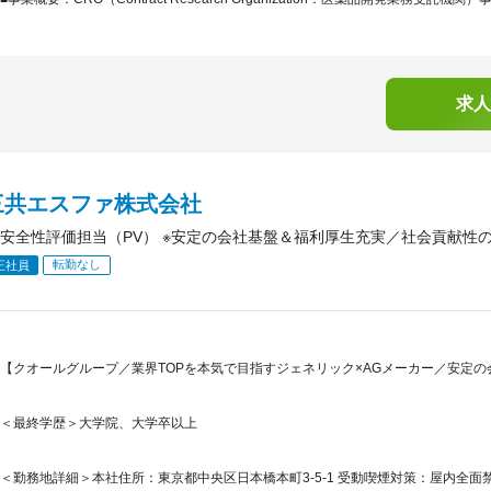
求人
三共エスファ株式会社
安全性評価担当（PV） ※安定の会社基盤＆福利厚生充実／社会貢献性
転勤なし
正社員
【クオールグループ／業界TOPを本気で目指すジェネリック×AGメーカー／安定の
＜最終学歴＞大学院、大学卒以上
＜勤務地詳細＞本社住所：東京都中央区日本橋本町3-5-1 受動喫煙対策：屋内全