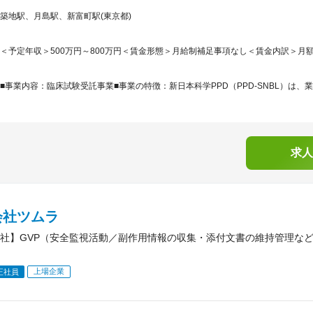
築地駅、月島駅、新富町駅(東京都)
＜予定年収＞500万円～800万円＜賃金形態＞月給制補足事項なし＜賃金内訳＞月額（基本
■事業内容：臨床試験受託事業■事業の特徴：新日本科学PPD（PPD-SNBL）は、業
求人
会社ツムラ
社】GVP（安全監視活動／副作用情報の収集・添付文書の維持管理な
上場企業
正社員