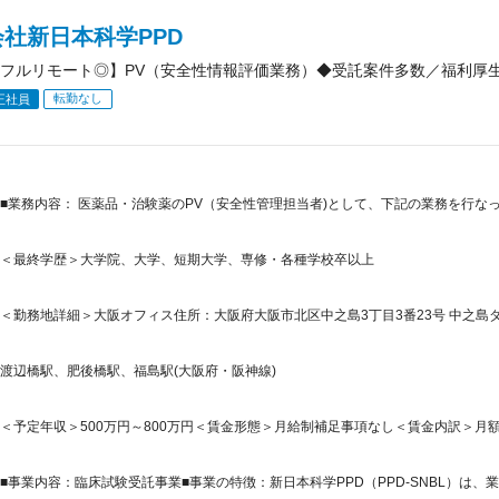
社新日本科学PPD
フルリモート◎】PV（安全性情報評価業務）◆受託案件多数／福利厚
転勤なし
正社員
■業務内容： 医薬品・治験薬のPV（安全性管理担当者)として、下記の業務を行なっ
＜最終学歴＞大学院、大学、短期大学、専修・各種学校卒以上
＜勤務地詳細＞大阪オフィス住所：大阪府大阪市北区中之島3丁目3番23号 中之島ダイ
渡辺橋駅、肥後橋駅、福島駅(大阪府・阪神線)
＜予定年収＞500万円～800万円＜賃金形態＞月給制補足事項なし＜賃金内訳＞月額（基本
■事業内容：臨床試験受託事業■事業の特徴：新日本科学PPD（PPD-SNBL）は、業