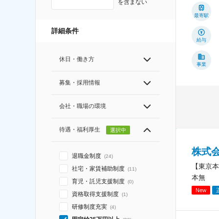
を含まない
最寄駅
詳細条件
給与
休日・働き方
事業
募集・採用情報
会社・職場の環境
待遇・福利厚生
選択中
株式
退職金制度
(
24
)
【東京本
社宅・家賃補助制度
(
11
)
本無
育児・託児支援制度
(
0
)
New
資格取得支援制度
(
1
)
研修制度充実
(
4
)