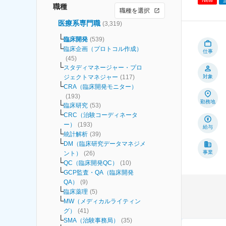
職種
職種を選択
医療系専門職
(
3,319
)
臨床開発
(
539
)
臨床企画（プロトコル作成）
仕事
(
45
)
スタディマネージャー・プロ
ジェクトマネジャー
(
117
)
対象
CRA（臨床開発モニター）
(
193
)
勤務地
臨床研究
(
53
)
CRC（治験コーディネータ
ー）
(
193
)
給与
統計解析
(
39
)
DM（臨床研究データマネジメ
事業
ント）
(
26
)
QC（臨床開発QC）
(
10
)
GCP監査・QA（臨床開発
QA）
(
9
)
臨床薬理
(
5
)
MW（メディカルライティン
グ）
(
41
)
SMA（治験事務局）
(
35
)