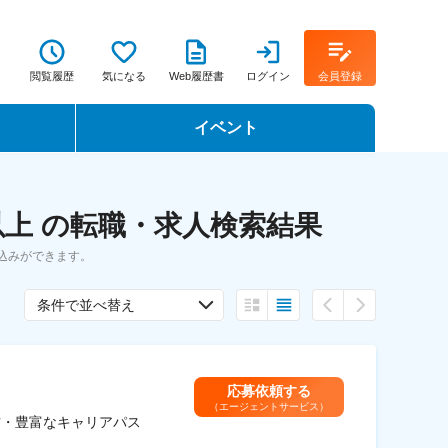
閲覧履歴
気になる
Web履歴書
ログイン
会員登録
イベント
転職イベント・転職セミナー
以上 の転職・求人検索結果
転職フェア
込みができます。
転職セミナー動画
条件で並べ替え
応募依頼する
（エージェントサービス）
方・豊富なキャリアパス