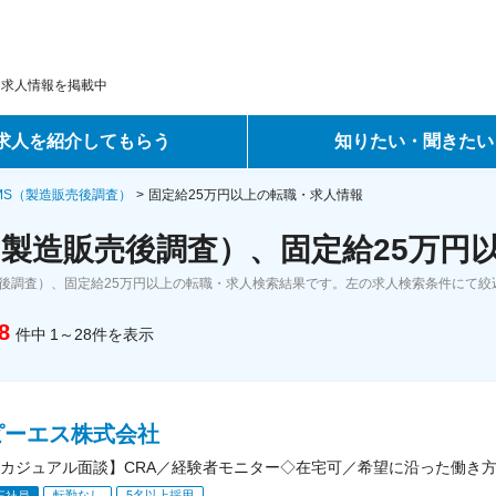
・求人情報を掲載中
求人を紹介してもらう
知りたい・聞きたい
ントサービス
転職ノウハウ
MS（製造販売後調査）
固定給25万円以上の転職・求人情報
（製造販売後調査）、固定給25万円
サービス
データで見る転職
売後調査）、固定給25万円以上の転職・求人検索結果です。左の求人検索条件にて絞
ーエージェントサービス
コラム・インタビュー
8
件中
1～28
件
を表示
転職Q&A
ピーエス株式会社
カジュアル面談】CRA／経験者モニター◇在宅可／希望に沿った働き
転勤なし
5名以上採用
正社員