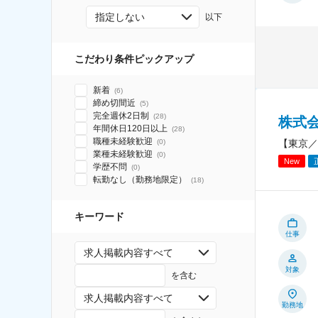
指定しない
以下
こだわり条件ピックアップ
新着
(
6
)
締め切間近
(
5
)
完全週休2日制
(
28
)
株式会
年間休日120日以上
(
28
)
職種未経験歓迎
【東京／
(
0
)
業種未経験歓迎
(
0
)
New
学歴不問
(
0
)
転勤なし（勤務地限定）
(
18
)
キーワード
仕事
求人掲載内容すべて
対象
を含む
求人掲載内容すべて
勤務地