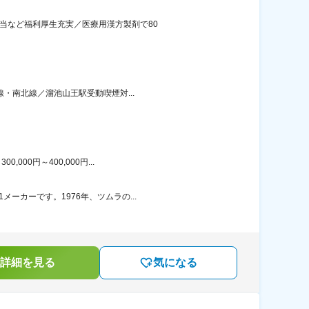
手当など福利厚生充実／医療用漢方製剤で80
線・南北線／溜池山王駅受動喫煙対...
00円～400,000円...
ーカーです。1976年、ツムラの...
詳細を見る
気になる