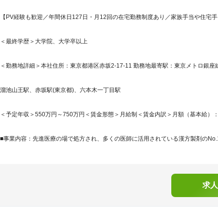
【PV経験も歓迎／年間休日127日・月12回の在宅勤務制度あり／家族手当や住宅
＜最終学歴＞大学院、大学卒以上
＜勤務地詳細＞本社住所：東京都港区赤坂2-17-11 勤務地最寄駅：東京メトロ銀座
溜池山王駅、赤坂駅(東京都)、六本木一丁目駅
＜予定年収＞550万円～750万円＜賃金形態＞月給制＜賃金内訳＞月額（基本給）：300,0
■事業内容：先進医療の場で処方され、多くの医師に活用されている漢方製剤のNo.1メ
求人