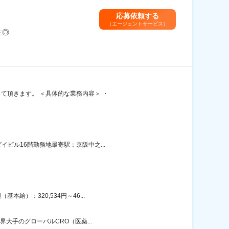
応募依頼する
（エージェントサービス）
生◎
て頂きます。 ＜具体的な業務内容＞ ・
ビル16階勤務地最寄駅：京阪中之...
給）：320,534円～46...
界大手のグローバルCRO（医薬...