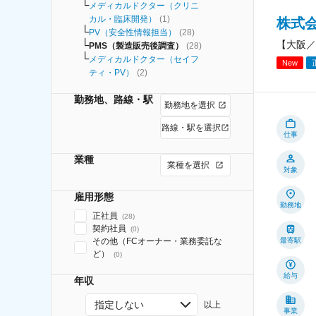
メディカルドクター（クリニ
カル・臨床開発）
(
1
)
株式会
PV（安全性情報担当）
(
28
)
【大阪／
PMS（製造販売後調査）
(
28
)
メディカルドクター（セイフ
New
ティ・PV）
(
2
)
勤務地、路線・駅
勤務地を選択
路線・駅を選択
仕事
業種
業種を選択
対象
雇用形態
勤務地
正社員
(
28
)
契約社員
(
0
)
その他（FCオーナー・業務委託な
最寄駅
ど）
(
0
)
給与
年収
指定しない
以上
事業