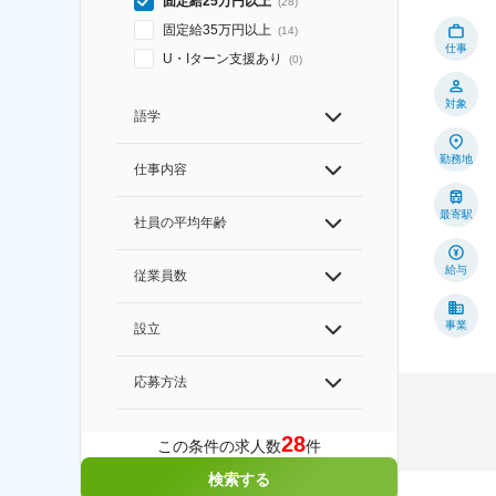
固定給25万円以上
(
28
)
固定給35万円以上
(
14
)
仕事
U・Iターン支援あり
(
0
)
対象
語学
勤務地
仕事内容
最寄駅
社員の平均年齢
給与
従業員数
事業
設立
応募方法
28
この条件の求人数
件
検索する