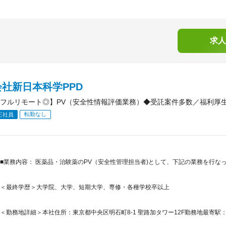
求人
社新日本科学PPD
フルリモート◎】PV（安全性情報評価業務）◆受託案件多数／福利厚
転勤なし
正社員
■業務内容： 医薬品・治験薬のPV（安全性管理担当者)として、下記の業務を行なっ
＜最終学歴＞大学院、大学、短期大学、専修・各種学校卒以上
＜勤務地詳細＞本社住所：東京都中央区明石町8-1 聖路加タワー12F勤務地最寄駅：