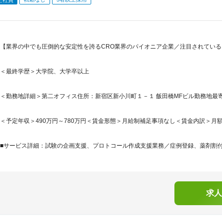
【業界の中でも圧倒的な安定性を誇るCRO業界のパイオニア企業／注目されてい
＜最終学歴＞大学院、大学卒以上
＜勤務地詳細＞第二オフィス住所：新宿区新小川町１－１ 飯田橋MFビル勤務地最寄駅
＜予定年収＞490万円～780万円＜賃金形態＞月給制補足事項なし＜賃金内訳＞月額（基本
■サービス詳細：試験の企画支援、プロトコール作成支援業務／症例登録、薬剤割付、
求人