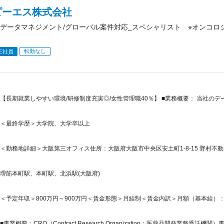
ピーエス株式会社
データマネジメント/グローバル案件対応_スペシャリスト ※オンコロ
転勤なし
正社員
【長期就業しやすい環境/研修制度充実◎/女性管理職40％】 ■業務概要： 当社の
＜最終学歴＞大学院、大学卒以上
＜勤務地詳細＞大阪第三オフィス住所：大阪府大阪市中央区安土町1-8-15 野村不動
堺筋本町駅、本町駅、北浜駅(大阪府)
＜予定年収＞800万円～900万円＜賃金形態＞月給制＜賃金内訳＞月額（基本給）：480,0
■事業概要：CRO（Contract Research Organization：医薬品開発業務受託機関）事