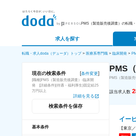
PMS（製造販売後調査）の転職
求人を探す
詳細条件から探す
エージェ
転職・求人doda（デューダ）トップ
医療系専門職
臨床開発
P
PMS
新着求人から探す
スカウト
[
]
現在の検索条件
条件変更
PMS（製造販
[職種]PMS（製造販売後調査）-臨床開
求人特集から探す
パートナ
発 [詳細条件](待遇・福利厚生)固定給25
2
万円以上
該当求人数
詳細を見る
検索条件を保存
イー
基本条件
【東京／
New