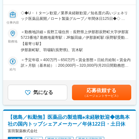
■入社後のフォロー、教育体制
◇◆U・Ｉターン歓迎／業界未経験歓迎／知名度の高いジェネリ
〇入社時GMP教育
ック医薬品展開／ロート製薬グループ／年間休日125日◆◇
会社ルール・手順のすり合わせを中心に実施。
仕事内容
これまでのご経験を前提とした内容のため、早期に現場へ入って
＼この求人の“ポイント”／
いただけます。
＜勤務地詳細＞長野工場住所：長野県上伊那郡辰野町大字伊那富
・ロート製薬グループの安定基盤×ニーズが高まり続ける点眼薬市
〇配属後の専門研修
5723番地7 勤務地最寄駅：JR飯田線／伊那新町駅 /辰野駅受動喫
場
勤務地
・製剤技術・品質管理に関する定期研修（約2ヶ月に1回）
煙対策：屋内全面禁煙変更の範囲：会社の定める事業所
【最寄り駅】
・未経験から医薬品製造のプロを目指せる
・GMP・法規制・品質トピックスを学べるeラーニング環境あり
伊那新町駅、羽場駅(長野県)、宮木駅
・年間休日125日で働きやすさ◎！U・Iターンも歓迎
■キャリアイメージ
＜予定年収＞400万円～650万円＜賃金形態＞日給月給制＜賃金内
■業務内容
1年目：担当工程の操作や手順を深く理解し、1年以内を目標に一
訳＞月額（基本給）：200,000円～320,000円/月20日間勤務想定
当社では、医薬品点眼薬の一貫製造（原資材受入れから製造、出
給与
人で業務を完結できる「独り立ち」を目指します。
＜想定月額＞200,000円～320,000円＜昇給有無＞有＜残業手当＞
荷まで）を行っており、法令を遵守した各製造作業や機器操作、
3年目～：トラブル対応や工程改善の提案ができる技術者へとステ
有＜給与補足＞※前職・年齢・キャリアを考慮の上、当社規則によ
メンテナンス、製造記録の管理などをご担当いただきます。
ップアップ。その後、書類の最終確認などを担う「工程責任者」
り決定いたします。※上記年収には、月20時間分の想定残業代・
個人の挑戦意欲を積極的に評価し、将来は工場の中核を担う人材
として、現場の品質担保の要を目指していただきます。
夜勤手当・各種手当・賞与4カ月分を含みます。■賞与：年2回
応募依頼する
として期待しています。「改善のない工場は衰退していく」をモ
気になる
その後のキャリア：リーダーとして現場をまとめる「主任・管理
（昨年実績年間4か月）■昇給：年1回■モデル年収：係長クラス
（エージェントサービス）
ットーに、何事にも前向きに取り組める方をお待ちしています。
職」への道はもちろん、培った技術を活かして品質管理（QC）や
630万円賃金はあくまでも目安の金額であり、選考を通じて上下
品質保証（QA）といった他職種へ挑戦することも可能。ご自身の
する可能性があります。月給(月額)は固定手当を含めた表記です。
【具体的な業務例】
志向に合わせたキャリアを自ら選択していける環境です。
・目薬の充填
【徳島／転勤無】医薬品の製造職※未経験歓迎◆徳島本
機械を使って、薬液を容器へ充填する作業です。無菌状態を保つ
■当社／本ポジションの魅力
社の国内トップシェアメーカー／年休122日・土日休
必要があるため、手順書どおりに作業する正確さが求められま
『挑戦と成長を歓迎する社風』
す。
富田製薬株式会社
当社では「製薬は未知への挑戦」と考え、主体的に学び、責任感
を持って行動する姿勢を大切にしています。