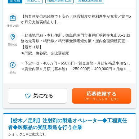
正社員
転勤なし
職種未経験歓迎
業種未経験歓迎
・資材の準備
気軽に相談しやすい雰囲気の中で、年功序列で縦割りの組織とは
外部からクリーンルームに資材を運ぶ際に無菌状態を保つために
違い、若手であっても積極的に情報を発信し、周囲を巻き込みな
手順に従って消毒します。
がら成長していくことが期待される環境です。
【教育体制◎未経験でも安心／休暇制度や福利厚生が充実／賞与5
か月分支給実績あり】
■入社後の流れ
変更の範囲：会社の定める業務
仕事内容
入社後1週間程度、医薬品の知識について座学で研修いたします。
■業務概要：
＜勤務地詳細＞本社住所：徳島県鳴門市瀬戸町明神字丸山85-1 勤
その後、OJTにて業務を覚えていただきます。商品の特性上、品
当社は医薬品の製造・販売を行うほか、さまざまな企業から依頼
務地最寄駅：鳴門線／鳴門駅受動喫煙対策：屋内全面禁煙変更の
質が最優先であるため、ミスが起きないようにしっかり教育いた
を受けて製品を製造しています。多くの人の健康や暮らしを支え
勤務地
範囲：会社の定める事業所
します。半年から1年かけてすべての作業を習得いただきます。基
【最寄り駅】
る製品づくりに携われる仕事です。
本教育・研修プログラムがあるため、未経験の方でも安心して業
鳴門駅、撫養駅、金比羅前駅
入社後は、医薬品やその原料、食品添加物の製造作業をお任せし
務を行えます。
ます。作業手順はしっかり決まっており、未経験からでも知識や
＜予定年収＞400万円～650万円＜賃金形態＞月給制補足事項なし
スキルを身につけながら成長できる環境です。
＜賃金内訳＞月額（基本給）：250,000円～400,000円＜月給＞
■配属先情報
※ほとんどは工場内での業務になり、大きくは以下の３つの業務を
給与
250,000円～400,000円＜昇給有無＞有＜残業手当＞有＜給与補足
長野工場は全体で90名ほど在籍しており、その中で生産グループ
行ってもらいます。
＞※給与詳細は年齢・経験・能力等を踏まえて決定■昇給：年1回
は現在51名で構成されております。
（4月）■賞与：年2回（7月、12月）※昨年度年5か月賃金はあくま
・課長40代
（1）原材料の投入作業
でも目安の金額であり、選考を通じて上下する可能性がありま
・課員（正社員）34名、20～40代で構成、フルターム・パート社
応募依頼する
医薬品原料、食品添加物などの粉末状の原材料を工場内の製造設
気になる
す。月給(月額)は固定手当を含めた表記です。
員17名
（エージェントサービス）
備へ投入します。作業手順書（マニュアル）に沿って行うので、
未経験でもすぐに覚えられます。
■当社の強み
点眼薬の将来性："点眼薬"と聞くと一見ニッチな領域のように思わ
（2）製品包装作業（袋詰め・箱詰めなど）
れますが、少子高齢化が進み緑内障などのニーズが生まれる中で
【栃木／足利】注射剤の製造オペレーター◆工程責任
完成した製品を袋や容器に詰めて、出荷できる状態にする作業で
その需要は高まっています。当社は、防腐剤を使わない（目への
者◆医薬品の受託製造を行う企業
す。作業は機械を使って行いますが、15～25kgの製品を扱うた
負荷が少ない）点眼容器を利用している「防腐剤無添加の点眼
め、体を動かすことが得意な方に向いています。
シミックCMO株式会社
薬」を有しており、現在も全国のドクターから高い評価を得てい