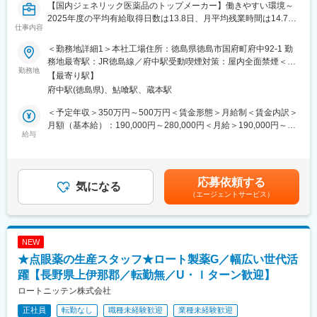
【国内ジェネリック医薬品のトップメーカー】働きやすい環境～
2025年度の平均有給取得日数は13.8日、月平均残業時間は14.7時
仕事内容
間～長期的なキャリア形成が可能です
＜勤務地詳細1＞本社工場住所：徳島県徳島市国府町府中92-1 勤
■業務内容
務地最寄駅：JR徳島線／府中駅受動喫煙対策：屋内全面禁煙＜勤
ジェネリック医薬品の製造工程（（1）製剤、（2）包装）のいず
勤務地
務地詳細2＞本社第二工場住所：徳島県徳島市国府町和田字七反田
【最寄り駅】
れかをご担当いただきます。配属先はこれまでのご経験工程・ご
53番地 勤務地最寄駅：JR徳島線／府中駅受動喫煙対策：屋内全面
府中駅(徳島県)、鮎喰駅、蔵本駅
希望・適性を踏まえ、配属工程を決定します。
禁煙＜勤務地詳細3＞川内工場住所：徳島県徳島市川内町加賀須野
単なるライン作業ではなく、GMPに基づいた製造・包装業務全般
463番地 勤務地最寄駅：JR 徳島線／府中駅受動喫煙対策：屋内全
＜予定年収＞350万円～500万円＜賃金形態＞月給制＜賃金内訳＞
を担う機械オペレーターとして、品質を意識した主体的な業務を
面禁煙変更の範囲：会社の定める事業所
月額（基本給）：190,000円～280,000円＜月給＞190,000円～
お任せします。
給与
280,000円＜昇給有無＞有＜残業手当＞有＜給与補足＞■昇給：年
1回（4月）■賞与：年2回（7月、12月）※上記年収は賞与含む総支
■業務詳細
給額となり、残業代は別途支給されます。賃金はあくまでも目安
（1）製剤工程
の金額であり、選考を通じて上下する可能性があります。月給(月
応募依頼する
→製造機械のオペレーション（操作）をしながら固形製剤を作
気になる
額)は固定手当を含めた表記です。
（エージェントサービス）
るお仕事
▼原材料の受け入れ
▼錠剤にするための調製
▼均一に混合して成型（打錠）
NEW
▼錠剤のコーティング
★点眼薬の生産スタッフ★ロート製薬G／幅広い世代活
（2）包装工程
躍【長野県上伊那郡／転勤無／U・Ｉターン歓迎】
▼検査、印刷
ロートニッテン株式会社
▼充填、包装
正社員
転勤なし
職種未経験歓迎
業種未経験歓迎
▼品質の最終チェック など