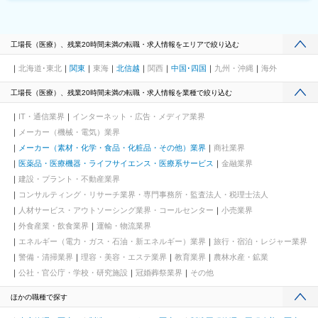
工場長（医療）、残業20時間未満の転職・求人情報をエリアで絞り込む
北海道･東北
関東
東海
北信越
関西
中国･四国
九州・沖縄
海外
工場長（医療）、残業20時間未満の転職・求人情報を業種で絞り込む
IT・通信業界
インターネット・広告・メディア業界
メーカー（機械・電気）業界
メーカー（素材・化学・食品・化粧品・その他）業界
商社業界
医薬品・医療機器・ライフサイエンス・医療系サービス
金融業界
建設・プラント・不動産業界
コンサルティング・リサーチ業界・専門事務所・監査法人・税理士法人
人材サービス・アウトソーシング業界・コールセンター
小売業界
外食産業・飲食業界
運輸・物流業界
エネルギー（電力・ガス・石油・新エネルギー）業界
旅行・宿泊・レジャー業界
警備・清掃業界
理容・美容・エステ業界
教育業界
農林水産・鉱業
公社・官公庁・学校・研究施設
冠婚葬祭業界
その他
ほかの職種で探す