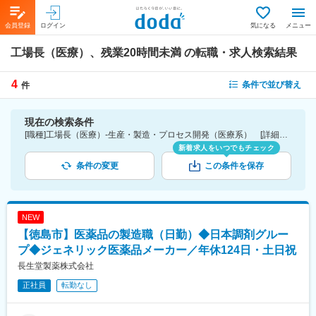
会員登録
ログイン
気になる
メニュー
工場長（医療）、残業20時間未満
の転職・求人検索結果
4
条件で並び替え
件
現在の検索条件
[職種]工場長（医療）-生産・製造・プロセス開発（医療系） [詳細条件](休日・働き方)残業20時間未満
新着求人をいつでもチェック
条件の変更
この条件を保存
NEW
【徳島市】医薬品の製造職（日勤）◆日本調剤グルー
プ◆ジェネリック医薬品メーカー／年休124日・土日祝
長生堂製薬株式会社
正社員
転勤なし