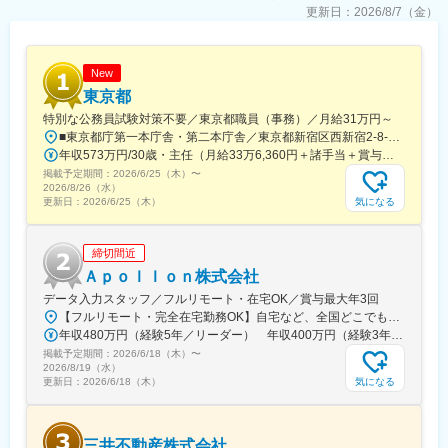
を大切にしています。
・国内外当局による査察対応
更新日：
2026/8/7（金）
・各種手順書の制改訂 等
変更の範囲：会社の定める業務
■足利工場について
New
・主なサービス内容
東京都
固形製剤・注射製剤・治験薬製造（注射剤）
特別な公務員試験対策不要／東京都職員（事務）／月給31万円～
■東京都庁第一本庁舎・第二本庁舎／東京都新宿区西新宿2-8-1 ※東京都庁本庁舎のほか、都内の出先事業所などに配属される場合があります。 ※配属される部署によってリモートワークの相談も可能です。 ◎アクセス・「JR新宿駅」（西口から徒歩約10分）・都営地下鉄大江戸線「都庁前駅」・新宿駅西口（地下バスのりば）から都営バス（都庁循環）「都庁第一本庁舎」、「都庁第二本庁舎」、「都議会議事堂」下車・JR新宿駅西改札「新宿駅西口」バス停から「西参道方面」行きの新宿WEバス乗車、「新宿ワシントンホテル前」下車※禁煙対策：敷地内禁煙
・生産能力（年間）
年収573万円/30歳・主任（月給33万6,360円＋諸手当＋賞与） 年収694万円/35歳・課長代理（月給40万3,560円＋諸手当＋賞与）
錠剤（24億錠）／散・顆粒剤（54トン）／注射剤（アンプル290
万本、新棟バイアル280万本）
掲載予定期間：
2026/6/25（木）
〜
2026/8/26（水）
気になる
更新日：
2026/6/25（木）
・施設の特徴
フレキシビリティ：大量生産から少量生産まで対応
剤型：脂肪乳化アンプル剤、生物由来製剤、糖衣錠
締切間近
技術力：スケールアップ検討、技術移転に対応
Ａｐｏｌｌｏｎ株式会社
品質保証システム：高度な品質保証システム
データ入力スタッフ／フルリモート・在宅OK／賞与最大年3回
PIC／S対応：新注射剤棟 PIC／S対応・3極GMP対応
【フルリモート・完全在宅勤務OK】自宅など、全国どこでもあなたが働きやすい場所で働けます★転居を伴う転勤なし★全国47都道府県どこからでも応募OK【本社】東京都新宿区山吹町130番地の15 茜ビル2-A＜アクセス＞有楽町線「江戸川橋駅」、東西線「東西線」より徒歩10分※受動喫煙対策：あり
年収480万円（経験5年／リーダー） 年収400万円（経験3年／メンバー）
変更の範囲：会社の定める業務
掲載予定期間：
2026/6/18（木）
〜
2026/8/19（水）
気になる
更新日：
2026/6/18（木）
三井不動産株式会社