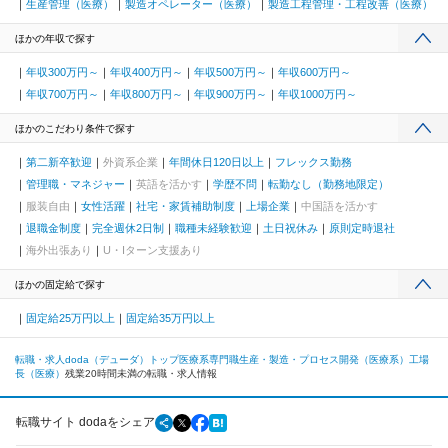
生産管理（医療）
製造オペレーター（医療）
製造工程管理・工程改善（医療）
ほかの年収で探す
年収300万円～
年収400万円～
年収500万円～
年収600万円～
年収700万円～
年収800万円～
年収900万円～
年収1000万円～
ほかのこだわり条件で探す
第二新卒歓迎
外資系企業
年間休日120日以上
フレックス勤務
管理職・マネジャー
英語を活かす
学歴不問
転勤なし（勤務地限定）
服装自由
女性活躍
社宅・家賃補助制度
上場企業
中国語を活かす
退職金制度
完全週休2日制
職種未経験歓迎
土日祝休み
原則定時退社
海外出張あり
U・Iターン支援あり
ほかの固定給で探す
固定給25万円以上
固定給35万円以上
転職・求人doda（デューダ）トップ
医療系専門職
生産・製造・プロセス開発（医療系）
工場
長（医療）
残業20時間未満の転職・求人情報
転職サイト dodaをシェア