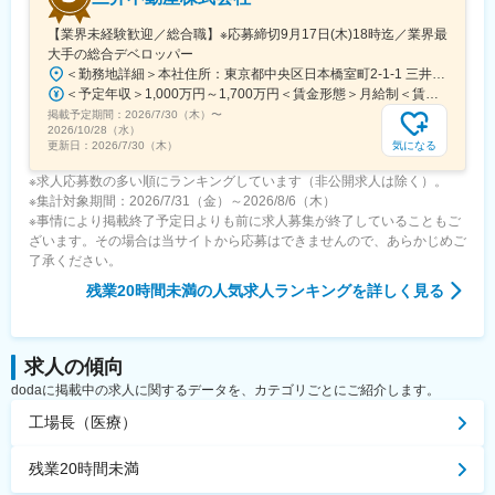
【業界未経験歓迎／総合職】※応募締切9月17日(木)18時迄／業界最
大手の総合デベロッパー
＜勤務地詳細＞本社住所：東京都中央区日本橋室町2-1-1 三井本館勤務地最寄駅：東京メトロ銀座線・半蔵門線／三越前駅受動喫煙対策：屋内全面禁煙変更の範囲：会社の定める事業所（リモートワーク含む）
＜予定年収＞1,000万円～1,700万円＜賃金形態＞月給制＜賃金内訳＞月額（基本給）：470,000円～800,000円＜月給＞470,000円～800,000円＜昇給有無＞有＜残業手当＞有＜給与補足＞※経験に応ず※上記年収は基礎給与・賞与（2回）を含む。時間外勤務手当・諸手当別途支給。※あくまでモデルケースであり、実際の年収とは異なる可能性があります。処遇条件の詳細は内定後のオファー面談にてご説明いたします。賃金はあくまでも目安の金額であり、選考を通じて上下する可能性があります。月給(月額)は固定手当を含めた表記です。
掲載予定期間：
2026/7/30（木）
〜
2026/10/28（水）
気になる
更新日：
2026/7/30（木）
※求人応募数の多い順にランキングしています（非公開求人は除く）。
※集計対象期間：2026/7/31（金）～2026/8/6（木）
※事情により掲載終了予定日よりも前に求人募集が終了していることもご
ざいます。その場合は当サイトから応募はできませんので、あらかじめご
了承ください。
残業20時間未満
の人気求人ランキングを詳しく見る
求人の傾向
dodaに掲載中の求人に関するデータを、カテゴリごとにご紹介します。
工場長（医療）
残業20時間未満