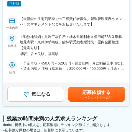
ます。
正社員
（3）機械の操作作業（機械オペレーター業務）
原料製造設備、原材料搬入出設備等での機械の操作を行っていた
変更の範囲：会社の定める業務
だきます。
【最新鋭の注射剤新棟での工程責任者募集／製造管理業務やメン
難しいプログラミングなどは不要です。慣れるまでは先輩が一緒
バーのマネジメントなどをお任せいたします】
に作業するのでご安心ください。
仕事内容
■業務内容
＜勤務地詳細＞足利工場住所：栃木県足利市久保田町588-3 勤務
■教育・研修制度：
シミックCMO株式会社では医薬品の受託製造を行っております。
地最寄駅：東武伊勢崎線／館林駅受動喫煙対策：屋内全面禁煙変
社員一人ひとりが自身の能力、個性を100％活かせるよう、社員
様々な医薬品を供給できる信頼性の高い技術を有しており、経験
勤務地
更の範囲：会社の定める事業所
の成長度合に応じて、様々な教育プログラム・研修制度を設け、
【最寄り駅】
豊富な技術スタッフとご一緒に働いてみませんか。
それぞれのキャリアアップを支援しています。
県駅、多々良駅、福居駅
足利工場では、2018年に最先端の注射剤新棟が稼働致しました。
＜予定年収＞450万円～620万円＜賃金形態＞月給制補足事項なし
■働き方：
スタートアップの段階から多くの業務に携わって頂ける貴重なポ
＜賃金内訳＞月額（基本給）：250,000円～400,000円＜月給＞
・転勤は想定していません。徳島に腰を据えて働くことが出来ま
ジションです。
給与
250,000円～400,000円＜昇給有無＞有＜残業手当＞有＜給与補足
す。
＞※通勤費は別途支給いたします※給与は経験能力等を考慮し、当
・長期休暇は年末年始休暇、夏季休暇、GW休暇。その他にもアニ
また足利工場では固形剤も製造しており、これまでのご経験スキ
社規定により決定します■昇給：有賃金はあくまでも目安の金額で
バーサリー休暇や、産休・育児休暇も取得実績があります。
ルに応じて、そちらの部署での検討もさせて頂いております。
あり、選考を通じて上下する可能性があります。月給(月額)は固定
・資格取得支援制度や、入社年次にあわせた階層別研修など、長
応募依頼する
気になる
手当を含めた表記です。
期的なキャリアアップに向けた支援制度をご用意しています。
（エージェントサービス）
■主な業務内容
医薬品（注射剤）の製造の責任者の募集になります。
■当社の特徴：
当社は、長年にわたり医薬品分野を中心に事業を展開してきた化
[業務例]
学メーカーです。培ってきた技術力を活かし、医薬品や食品、工
残業20時間未満の人気求人ランキング
・製造管理業務
業分野で使用される製品の開発・製造を行っています。お客様の
dodaに掲載中の求人を、応募数順にランキング形式でご紹介します。
・メンバーマネジメント
ニーズに迅速に応え、品質の高い製品とサービスを提供すること
※応募数が同数の場合は、新着順に表示しています。
・逸脱処理・変更管理・品質情報等のGMP管理に係る業務