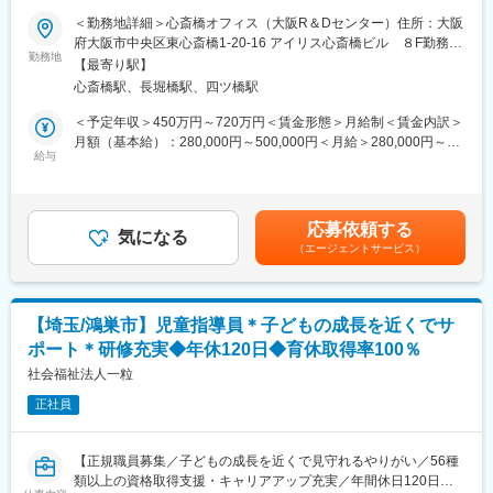
■同社の特徴：
同社は震災時にボランティアからスタートし、被災地支援活動を
＜勤務地詳細＞心斎橋オフィス（大阪R＆Dセンター）住所：大阪
【業務内容】
通じて、地元ニーズに合わせて事業化していった企業です。震災
府大阪市中央区東心斎橋1-20-16 アイリス心斎橋ビル ８F勤務地
・社員のカウンセリング（メンタルフォロー・キャリア支援な
勤務地
により被害を受けた方は多いですが、「せっかく助かった命を健
最寄駅：地下鉄御堂筋線／心斎橋駅受動喫煙対策：屋内全面禁煙
【最寄り駅】
ど）
康に保つ」という理念・想いの元、地域の方と接し、業務を行っ
変更の範囲：本文参照
心斎橋駅、長堀橋駅、四ツ橋駅
・メンタルヘルス研修（不調の予防と対策）
ています。被災地域の健康を守り、日本全国のモデルとなる事業
・社内へ健康に関する情報発信
展開を目指しています。
＜予定年収＞450万円～720万円＜賃金形態＞月給制＜賃金内訳＞
・休職者の復職支援
また、同社の薬剤師は、「栄養を届けるチョコレート」などの企
月額（基本給）：280,000円～500,000円＜月給＞280,000円～
・職場環境改善
給与
画・製造にも携わっており、枠を超えた事業展開・チャレンジを
500,000円＜昇給有無＞有＜残業手当＞有＜給与補足＞■賞与：年
・健康経営への取り組み
行っています。中にはYoutuberとしてご活躍していた方もいらっ
2回（対象者は決算賞与もあり）■昇給：年1回※スキル・経験・面
など
しゃったことがあり、社員の考えるアイディアなどには能動的に
接評価に応じて年収を定めますので想定年収の範囲内から上下す
支援・バックアップを行っています。
る可能性がございます。※休日出勤手当あり※リーダー職は固定残
応募依頼する
【採用背景】
気になる
業手当（50,000円／20～25h／超過分別途支給）※管理監督職は時
（エージェントサービス）
社員数増加に伴い、カウンセラー増員採用となります。
変更の範囲：会社の定める業務
間外手当の対象外賃金はあくまでも目安の金額であり、選考を通
じて上下する可能性があります。月給(月額)は固定手当を含めた表
■アイリスグループの特徴：
記です。
アイリスグループは「快適生活」をキーワードに、生活者の潜在
【埼玉/鴻巣市】児童指導員＊子どもの成長を近くでサ
的な不満を解消するソリューション型商品で、暮らしをより豊か
ポート＊研修充実◆年休120日◆育休取得率100％
で快適にするためのものづくりを行ってきました。不満解消型商
品として代表的なのが、クリア収納ケースです。中身が見えない
社会福祉法人一粒
潜在的不満に注目し、世界初の透明の収納ケースを開発しまし
正社員
た。日本で大ヒットした後、海外にもニーズがあると考え、アメ
リカとヨーロッパで販売。日本と同じく欧米で大ヒットし、世界
中の収納ケースが透明に変わりました。こうして「しまう収納」
【正規職員募集／子どもの成長を近くで見守れるやりがい／56種
から「探す収納」へとその概念を変えたことで、世界の収納文化
類以上の資格取得支援・キャリアアップ充実／年間休日120日】
を変えました。世の中は常に変化しており、想定外の出来事も起