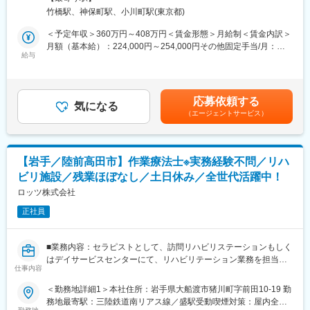
いただきます。
美容注射、ホクロ除去など、人気の美容施術半額）※ご家族利用可
竹橋駅、神保町駅、小川町駅(東京都)
■具体的には：
・ベビーシッター利用補助制度
主には以下の4つの業務のオペレーションを軸に、企業ごとのニー
＜予定年収＞360万円～408万円＜賃金形態＞月給制＜賃金内訳＞
・提携施設の一時・病児保育利用料半額
ズに合わせた支援を行っていただきます。
月額（基本給）：224,000円～254,000円その他固定手当/月：
（1） 相談窓口の運用・進行管理
給与
4,000円固定残業手当/月：35,000円～39,700円（固定残業時間20
■当院について：
Microsoft Forms等で届く面談依頼の受付、スケジュール調整、デ
時間0分/月）超過した時間外労働の残業手当は追加支給＜月給＞
・「つらいとき、すぐに」「豊富な治療法」「カウンセリング重
ータ入力、進捗管理。Microsoft 365を用いた事務作業や仕組みづ
263,000円～297,700円（一律手当を含む）＜昇給有無＞有＜残業
視」の3つを大切にしている当院はビジネス・家庭・人間関係の現
くりを主軸に行います。
手当＞有＜給与補足＞■別途資格手当あり■昇給・評価制度：年2
場で悩む方をサポートする、都会の精神科医療の最前線のクリニ
応募依頼する
（2） 企業ヒアリングと個別面談（企業担当カウンセラー）
気になる
回■賞与：年2回（7・12月）※基本給1ヶ月分ベースの業績連動賃
ックです。
（エージェントサービス）
企業が抱える課題感を事前ヒアリングし、対象者本人と面談（オ
金はあくまでも目安の金額であり、選考を通じて上下する可能性
・年間のべ7万件以上のカウンセリングを行っており、当院は悩め
ンライン中心／訪問あり）を実施。特性や環境要因などの背景・
があります。月給(月額)は固定手当を含めた表記です。
る患者様にとっての”拠り所”であり続けています。
本音を引き出します。
・口コミWebサービスにて「日曜診療」「女医のいるクリニッ
（3） 企業へのフィードバック（報告書作成・助言）
ク」で総合ランキング一位を受賞！多くの雑誌媒体において「安
【岩手／陸前高田市】作業療法士※実務経験不問／リハ
面談内容を報告書にまとめ、企業へフィードバック。本人への直
心できるクリニックNo.1」とご紹介頂いています。
ビリ施設／残業ほぼなし／土日休み／全世代活躍中！
接指導ではなく「企業側が実行できる具体的な対応策や配慮」を
提案・助言します。
ロッツ株式会社
変更の範囲：会社の定める業務
（4） チーム連携・情報共有（月1回MTG）
正社員
新規案件の共有や担当割り振り、運用フローのすり合わせなど、
チームで円滑にサポートする体制を整えます。
■サービスについて：https://dandi.co.jp/service/worksupport/
■業務内容：セラピストとして、訪問リハビリステーションもしく
定着支援サービス『ワクサポ』にて、障害のある方の「戦力化」
はデイサービスセンターにて、リハビリテーション業務を担当い
と企業の「組織づくり」を支援します。
仕事内容
ただきます。
＜勤務地詳細1＞本社住所：岩手県大船渡市猪川町字前田10-19 勤
■ カウンセラーの専門性を高めるサポート体制（勉強会・ケース
■業務の特徴：
務地最寄駅：三陸鉄道南リアス線／盛駅受動喫煙対策：屋内全面
相談）
・リハビリ特化型デイサービスでは一日約30名～40名の利用者さ