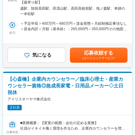
勤務地
禁煙＜勤務地詳細2＞訪問リハビリステーションさんぽ住所：岩手
月に1回、ワクサポメンバー全員で専門性を高めるための「勉強
【最寄り駅】
まのリハビリテーションを行い、送迎業務も行います。
県陸前高田市高田町字館の沖1番地 アバッセたかた専門店街勤務
会」を実施しています。
盛駅、陸前高田駅、田茂山駅、高田高校前駅、地ノ森駅、奇跡の
・訪問リハビリテーションでは1対1の対応が必要なため、分析、
地最寄駅：大船渡線／陸前高田駅受動喫煙対策：屋内全面禁煙＜
ロールプレイングや報告書の書き方のブラッシュアップをはじ
一本松駅
仮説検証を繰り返し行います。療法士を派遣するこの事業は日本
勤務地詳細3＞リハビリ特化型デイサービスReborn住所：岩手県
め、対応に悩む難しいケースの相談やカウンセラー同士の意見交
で初めて実現したのが同社です。
陸前高田市高田町字館の沖1番地 アバッセたかた専門店街勤務地
＜予定年収＞400万円～480万円＜賃金形態＞月給制補足事項なし
換など、一人で抱え込まずにチーム全体でノウハウを共有し、お
・ほかにも、フィットネス事業、産業リハビリテーション、農業
最寄駅：大船渡線線／陸前高田駅受動喫煙対策：屋内全面禁煙変
＜賃金内訳＞月額（基本給）：265,000円～350,000円その他固定
互いに専門性を高め合える環境が整っています。
リハビリテーションなど、介護予防や保険外事業にも力を入れて
給与
更の範囲：会社の定める事業所
手当/月：20,000円～80,000円＜月給＞285,000円～430,000円＜
おり、柔軟な発想と固定概念に囚われない前向きな姿勢で事業展
昇給有無＞有＜残業手当＞有＜給与補足＞※上記年収は残業手当を
■当社について：
開しています。
含む金額となり、給与詳細はスキルに応じ決定します。■昇給：年
私たちは「誰もが挑戦できる社会をつくる」というビジョンのも
1回（4月）■賞与：年1回（12月）記載金額は選考を通じて上下す
と、障害者の雇用支援と教育事業を展開しています。
応募依頼する
■研修制度：
気になる
る可能性があります。月給(月額)は固定手当を含みます。
「法律で決まっているから採用する」という枠を超え、企業に新
（エージェントサービス）
実務未経験、ブランクがある方でも安心して就業できるよう「メ
たな価値をもたらす存在として活躍してほしい。そのために、私
ンター制度」を作っています。入社後半年は、実務経験10年以上
たちは単なるマッチングにとどまらず、企業の組織づくりから伴
の先輩に同行し、リハビリや診断について勉強します。しっかり
走しています。
と技術を見につけたあと、ひとり立ちいただきますので、安心し
【心斎橋】企業内カウンセラー／臨床心理士・産業カ
て就業することができます。
変更の範囲：会社の定める業務
ウンセラー資格◎急成長家電・日用品メーカー◇土日
祝休
■業務の魅力：
残業時間がほとんどなく、土日休みのため、ワークライフバラン
アイリスオーヤマ株式会社
スを安定させることが出来ます。社員の中には独立を目指した
正社員
り、勉強のために大学院に通う人、フィットネスやピラティスト
レーナーの資格を取るなどスキルアップを目指す仲間も多い環境
です。会社としても補助金を出すなど、社員のスキルアップを支
■業務概要：【変更の範囲：会社の定める業務】
援しています。
社員がイキイキ働く環境を作るため、企業内カウンセラーを増員
仕事内容
募集いたします。