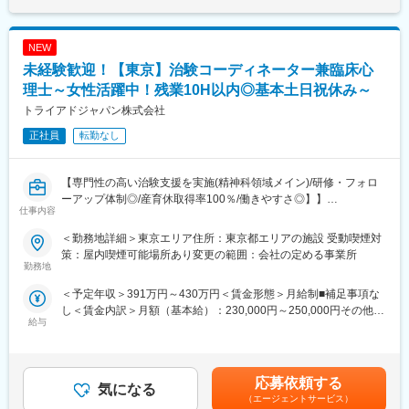
も目安の金額であり、選考を通じて上下する可能性があります。
・各種精神疾患評価（MADRS、HAM-D、PANSS、YMRSなど）
月給(月額)は固定手当を含めた表記です。
・カウンセリング業務
NEW
◎CRC業務：
未経験歓迎！【東京】治験コーディネーター兼臨床心
・試験依頼者および臨床試験実施担当者との打ち合わせ
理士～女性活躍中！残業10H以内◎基本土日祝休み～
・治験前の契約準備や説明会
トライアドジャパン株式会社
・担当する治験に関する業務フローの作成
・被験者候補の適格性調査補助（スクリーニング）
正社員
転勤なし
・被験者へのインフォームドコンセントの補助
・被験者の来院と検査スケジュールの調整
・被験者へプロトコルに則った正確な服薬指導
【専門性の高い治験支援を実施(精神科領域メイン)/研修・フォロ
・症例管理のための報告書作成
ーアップ体制◎/産育休取得率100％/働きやすさ◎】】
仕事内容
■働き方：
【担当業務】
＜勤務地詳細＞東京エリア住所：東京都エリアの施設 受動喫煙対
・平均残業は10時間程度で長期的に働ける環境が整っています。
CRC兼臨床心理士の募集です。臨床心理士としてのご経験を活か
策：屋内喫煙可能場所あり変更の範囲：会社の定める事業所
・日曜日はほとんどの施設が休みのため固定で休むことが可能で
して、ご活躍いただきたいと考えています。治験に際しての心理
勤務地
す。
検査業務をメインにご担当いただきます。具体的な業務内容は以
＜予定年収＞391万円～430万円＜賃金形態＞月給制■補足事項な
※土曜休み、または平日休みかは病院や常駐先により決定いたしま
下の通りです。
し＜賃金内訳＞月額（基本給）：230,000円～250,000円その他固
す。
給与
定手当/月：30,000円＜月給＞260,000円～280,000円＜昇給有無
・産休育休の実績が豊富で周囲の理解がある点も魅力の1つです。
（1）臨床心理士専任業務：
＞有＜残業手当＞有＜給与補足＞前職の経験や能力を考慮の上、
臨床心理士の資格を生かして心理検査業務をご担当いただきま
決定致します。■昇給：年1回（自己アセスメント評価制度）■賞
■ポジションの魅力：
す。ご経験が無い場合は研修がございますのでご安心ください。
与：年2回（7月・12月）※基礎賞与額標準4ヵ月分■手当：CRC手
・治験コーディネーター（CRC）は、医療機関での臨床試験実施
・認知機能評価（MMSE、CDR、ADAS-Cog、NPIなど）
応募依頼する
気になる
当（2～4万円）資格手当（1～2万円）役職手当※年齢や資格、ご
にあたり、治験責任医師のもと治験が 適正に実施されるようサ
・各種精神疾患評価（MADRS、HAM-D、PANSS、YMRSなど）
（エージェントサービス）
経歴により想定年収が下がる場合もございます。賃金はあくまで