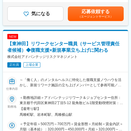
・チーム制
＞270,000円～500,199円（一律手当を含む）＜昇給有無＞有＜残
・定期の申し送り：なし
業手当＞有＜給与補足＞・地域手当：50,000円・PTOTST手当：
応募依頼する
・社内カンファレンス：週1回・お昼に1時間
気になる
25,000円・賞与 年2回 ※業績による・昇給 年1回 ※試用期間は対象
（エージェントサービス）
・各種の連絡調整や担当者会議等への参加
外※給与は経験等考慮の上、社内規定に則って確定します。賃金は
・訪問の記録、各種書類の作成（電子カルテ使用）
あくまでも目安の金額であり、選考を通じて上下する可能性があ
・直行直帰：可
ります。月給(月額)は固定手当を含めた表記です。
NEW
＊疾患や症例の傾向：慢性期の方から、終末期、難病、小児、精
【東神田】リワークセンター職員（サービス管理責任
神科等、幅広くお受けしています。
＊入職後、3ヶ月を目安とした同行訪問を実施します。
者候補）◆復職支援×新規事業立ち上げに関わる
株式会社アドバンテッジリスクマネジメント
■各種手当：
正社員
上場企業
・住宅手当（近隣手当）：10,000円※勤務拠点から直線距離6km圏
内に居住する場合
・サンキュー手当：20,000円/月
～「働く人」のメンタルヘルスに特化した復職支援ノウハウを活
※訪問件数が100件/月をボーダー、超過時インセンティブ 250円/
かし、新規リワーク施設の立ち上げメンバーとして参画可能／東
件
仕事内容
証スタンダード上場／12期連続増収／業界シェア率トップクラス
・土日勤務手当：1,000円/日
～
・土日固定勤務手当：10,000円/月
＜勤務地詳細＞アドバンテッジリワーク＆ジョブセンター住所：
（土日両方勤務するシフトの方に支給）
東京都千代田区東神田2丁目5-12 龍角散ビル1階受動喫煙対策：屋
2025年11月に新規事業として立ち上げたリワーク施設にて、職員
勤務地
・サブサポーター（主任）手当：40,000円/月
内全面禁煙変更の範囲：会社の定める事業所（リモートワーク含
【最寄り駅】
としての業務をお任せいたします。今後の事業展開に応じて、将
・災害時等危険対応手当：2,500円/日
む）
馬喰町駅、岩本町駅、馬喰横山駅
来的にはサービス管理責任者としてのキャリアパスも想定してい
(上限50,000円/月※災害時と判断された場合に限る)
ます。
＜予定年収＞500万円～700万円＜賃金形態＞月給制＜賃金内訳＞
■当社の魅力：
月額（基本給）：320,000円～450,000円＜月給＞320,000円～