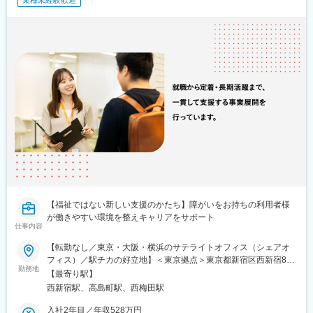
業種未経験歓迎
【福祉ではない新しい支援のかたち】障がいをお持ちの利用者様
が働きやすい環境を整えキャリアをサポート
仕事内容
【転勤なし／東京・大阪・横浜のサテライトオフィス（シェアオ
フィス）／駅チカの好立地】＜東京拠点＞東京都新宿区西新宿8-
勤務地
14-24 西新宿KFビル 4階▼アクセス東京メトロ丸ノ内線「西新宿
【最寄り駅】
駅」より徒歩3分都営大江戸線「都庁前駅」より徒歩9分東京メト
西新宿駅、高島町駅、西梅田駅
ロ丸ノ内線「新宿駅」より徒歩10分＜大阪拠点＞大阪府大阪市北
区梅田三丁目4番5号 毎日インテシオビル11階▼アクセスJR「大
入社2年目／年収528万円