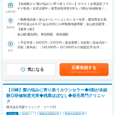
【未経験から“髪の悩み”に寄り添うプロへ】ホワイト企業認定プラ
■業務の魅力
チナ取得／女性活躍中／産育休取得率100％／8割が未経験者／完
資格取得支援や研修制度が充実しており、正規職員として働きな
仕事内容
全週休2日制◎
がら継続的なスキルアップが可能です。
産休・育休取得率100％、年間休日120日で、ワークライフバラン
＜勤務地詳細＞金山オペレーションセンター住所：愛知県名古屋
毛髪クリニックリーブ21は、独自の技術とアプローチで育毛・発
スも大切にできます。
市中区金山4-6-27 金山共同ビル8F勤務地最寄駅：金山総合駅受動
毛サービスを提供する専門クリニック。
勤務地
年2回のキャリア面談を通じて、経験や希望に応じて多様なキャリ
喫煙対策：屋内全面禁煙変更の範囲：無
【最寄り駅】
お客様の悩みに寄り添い、発毛施術とカウンセリングを通じてサ
アパスが選択可能です。
金山駅(愛知県)、東別院駅、西高蔵駅
ポートする【カウンセラー職】を募集します。
■企業の特徴/魅力
＜予定年収＞340万円～370万円＜賃金形態＞月給制＜賃金内訳＞
【この仕事のポイント】
当法人は福祉業界で多様な事業展開を行い、長期的な成長支援と
月額（基本給）：145,000円～167,000円その他固定手当/月：
■未経験からスタートOK！
給与
働きやすさを両立しています。
120,000円＜月給＞265,000円～287,000円＜昇給有無＞有＜残業
・未経験の方も8割ほど！人の悩みに寄り添いたい方にお勧めの求
心理的安全性を重視し、改善提案も歓迎される企業風土です。
手当＞有＜給与補足＞・半年に2回の表彰制度やインセンティブ支
人です！
給があります！・会員様の効果・評価、商品の売上高等によって
■教育体制が充実！
変更の範囲：会社の定める業務
店舗スタッフ全員に賞与支給。・カウンセラー認定後3ヶ月毎の成
応募依頼する
・入社後はインストラクターによる研修からスタート。店舗配属
気になる
績評価：業績給10,000円⇒40,000円までUP・成績によりランク
（エージェントサービス）
後もチーフやメンターがしっかりサポートしてくれるので、安心
が変動：役職手当80,000円⇒130,000円までUP賃金はあくまでも
して成長できます。
目安の金額であり、選考を通じて上下する可能性があります。月
■(月)(火)の連休で固定休！
給(月額)は固定手当を含めた表記です。
・有給消化率は77％と高く、毎年リフレッシュ休暇として最大10
【川崎】髪の悩みに寄り添うカウンセラー◆8割が未経
連休も可能！それとは別に1年に2回、4～5連休を取得するスタッ
験◎研修制度充実◆残業ほぼなし◆発毛専門クリニッ
フも多数。特別休暇5日間は好きなタイミングで取得でき、土日も
ク
OK！
株式会社毛髪クリニック リーブ21
【仕事内容】
正社員
転勤なし
職種未経験歓迎
業種未経験歓迎
■発毛施術業務