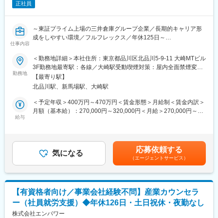
心から嬉しい」
正社員
【仕事内容】
「皆で目標に向かって取り組める職場。感謝の言葉をいただける
■発毛施術業務
瞬間が多く、誇りを持てる仕事」
独自技術を用いた施術や、食事・生活習慣・メンタルケアを組み
「10連休が取れるなど、休みの取りやすさが最大の魅力！」
～東証プライム上場の三井倉庫グループ企業／長期的キャリア形
合わせたトータルサポートを提供。カウンセラーと連携し、チー
成をしやすい環境／フルフレックス／年休125日～
ムでお客様を支えます。
仕事内容
変更の範囲：当社業務全般
■カウンセリング業務
■業務内容：
＜勤務地詳細＞本社住所：東京都品川区北品川5-9-11 大崎MTビル
頭皮チェックや生活習慣のヒアリングを通じて最適なプランをご
当社として初の保健師採用となります。当社初の保健師として、
3F勤務地最寄駅：各線／大崎駅受動喫煙対策：屋内全面禁煙変更
提案。契約から施術・アフターケアまで一貫して担当します。
健康管理室業務のお仕事と、健康経営に関する企画・実行をお任
勤務地
の範囲：会社の定める事業所
【最寄り駅】
せします。裁量を持ちながら働きたい方にはぴったりのポジショ
【働く環境・制度】
北品川駅、新馬場駅、大崎駅
ンです。
・産休・育休取得率100％／復職後は時短勤務もOK（例：9:00～
＜予定年収＞400万円～470万円＜賃金形態＞月給制＜賃金内訳＞
15:00）
■業務詳細：
月額（基本給）：270,000円～320,000円＜月給＞270,000円～
・年間休日114日／完全週休2日制＋特別休暇5日（好きなタイミ
"【健康管理室業務全般】
給与
320,000円＜昇給有無＞有＜残業手当＞有＜給与補足＞※能力・ご
ングで取得可能）
1. 健康診断関連業務
経験を考慮して、当社規定により決定いたします。■昇給：年1回
・有給消化率77％／毎年リフレッシュ休暇として最大10連休を取
（事前準備、結果の管理・分析、事後措置サポート・受診勧奨、
（4月）■賞与：年2回（6・12月） 賃金はあくまでも目安の金額
得するスタッフも多数！
保健指導、支払処理など）
であり、選考を通じて上下する可能性があります。月給(月額)は固
・残業ほとんどなし（店舗によりますが基本的に残業が少なく、
応募依頼する
2. メンタルヘルス対策
気になる
定手当を含めた表記です。
週に1時間ほど）
（エージェントサービス）
（ストレスチェックの運営、不調の早期発見・面談、休職・復職
支援など）
【社員の声から見える“やりがい”】※社員アンケート一例※
3.健康相談・面談業務
「お客様から『髪が生えてきた！ありがとう！』と言われた時、
（過重労働者の面談、産業医面談調整など）
心から嬉しい」
【有資格者向け／事業会社経験不問】産業カウンセラ
4. 職場環境の改善
「皆で目標に向かって取り組める職場。感謝の言葉をいただける
ー（社員就労支援）◆年休126日・土日祝休・夜勤なし
（労働衛生への参画、職場巡視の実施、環境改善の提案、安全衛
瞬間が多く、誇りを持てる仕事です」
生委員会への参加など）
株式会社エンパワー
「10連休が取れるなど、休みの取りやすさが最大の魅力！」