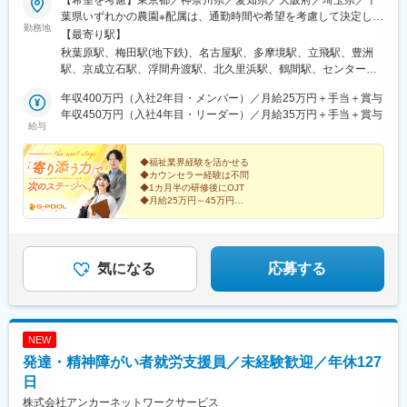
葉県いずれかの農園※配属は、通勤時間や希望を考慮して決定しま
勤務地
す※マイカー通勤OK（勤務地により異なる）・受動喫煙対策：分
【最寄り駅】
煙（喫煙所あり）【■「わーくはぴねす農園」とは】わーくはぴね
秋葉原駅、梅田駅(地下鉄)、名古屋駅、多摩境駅、立飛駅、豊洲
す農園は、エスプールプラスが生み出した農園型障がい者雇用支
駅、京成立石駅、浮間舟渡駅、北久里浜駅、鶴間駅、センター南
援サービス。企業は、私たちが運営する貸し農園を通じて障がい
駅、北新横浜駅、印旛日本医大駅、愛宕駅(千葉県)、市川大野駅、
者を雇用できるため、社内の仕事の切り出しが難しい場合でも雇
年収400万円（入社2年目・メンバー）／月給25万円＋手当＋賞与
八千代緑が丘駅、東松戸駅、勝田台駅、高柳駅、飯山満駅、千城
用を推進できます。現在、関東・東海・関西エリアで60以上の農
年収450万円（入社4年目・リーダー）／月給35万円＋手当＋賞与
台駅、光風台駅(千葉県)、上総村上駅、上総鶴舞駅、茂原駅、吹上
給与
園を運営しており、障がいがある方々が自分らしくイキイキと働
駅(埼玉県)、与野本町駅、三郷中央駅、仏子駅、南与野駅、上福岡
いています。
駅、南大塚駅、武里駅、新越谷駅、白岡駅、豊春駅、上豊田駅、
◆福祉業界経験を活かせる
間内駅、小牧原駅、愛・地球博記念公園駅、中島駅(愛知県)、下小
◆カウンセラー経験は不問
田井駅、加木屋中ノ池駅、高蔵寺駅、土橋駅(愛知県)、徳重駅、吉
◆1カ月半の研修後にOJT
田駅(大阪府)、北巽駅、野崎駅(大阪府)、塚本駅、千船駅、ポート
◆月給25万円～45万円
◆プライム上場企業グループの安定基盤
タウン東駅、藤阪駅、摂津駅、末広町駅(東京都)、大阪梅田駅(阪
神線)、名鉄名古屋駅、高松駅(東京都)、センター北駅、杭瀬駅、
これまで培ってきた経験・スキルを
淡路町駅、大阪梅田駅(阪急線)、近鉄名古屋駅、出来島駅
障がいのある方が安心して長く働ける
「環境づくり」に活かしませんか？
気になる
応募する
NEW
発達・精神障がい者就労支援員／未経験歓迎／年休127
日
株式会社アンカーネットワークサービス