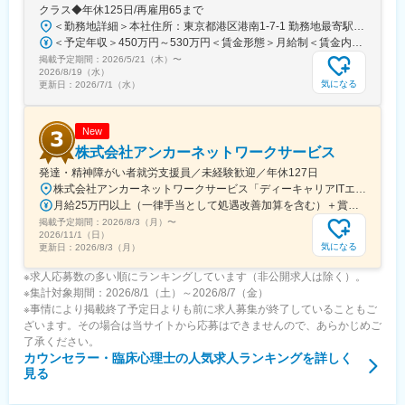
クラス◆年休125日/再雇用65まで
＜勤務地詳細＞本社住所：東京都港区港南1-7-1 勤務地最寄駅：JR山手線／品川駅受動喫煙対策：敷地内全面禁煙変更の範囲：会社の定める事業所
＜予定年収＞450万円～530万円＜賃金形態＞月給制＜賃金内訳＞月額（基本給）：269,000円～330,000円＜月給＞269,000円～330,000円＜昇給有無＞有＜残業手当＞有＜給与補足＞※記載の年収には、平均残業時間（20時間分）相当の残業手当を含んでいます。※残業手当は固定ではなく、実際の残業時間に応じて1分単位で支給されるため、支給額は前後する可能性があります。※賞与実績：年2回（6、12月）賃金はあくまでも目安の金額であり、選考を通じて上下する可能性があります。月給(月額)は固定手当を含めた表記です。
掲載予定期間：
2026/5/21（木）
〜
2026/8/19（水）
気になる
更新日：
2026/7/1（水）
New
株式会社アンカーネットワークサービス
発達・精神障がい者就労支援員／未経験歓迎／年休127日
株式会社アンカーネットワークサービス「ディーキャリアITエキスパート錦糸町マルイオフィス」＜住所＞〒130-0022東京都墨田区江東橋3丁目9-10 錦糸町マルイ6階＜アクセス＞◆JR総武線・東京メトロ半蔵門線「錦糸町」より徒歩1分「ディーキャリア 平井オフィス」＜住所＞〒132-0035東京都江戸川区平井４丁目６番３号 グランテスタ２階＜アクセス＞◆JR総武線「平井駅」より徒歩4分
月給25万円以上（一律手当として処遇改善加算を含む）＋賞与年3回＋諸手当（残業手当全額、家族手当など）★初年度年収例380万円以上★資格・スキル・経験などを考慮して優遇します。→臨床心理士、精神保健福祉士、公認心理士などの資格をお持ちの方は給与面でも優遇します。★賞与は決算賞与を合わせて年3回別途支給されます。【各種手当】◆残業手当（全額支給）◆交通費全額支給◆家族手当（扶養家族1名につき月5000円支給）◆出張手当◆役職手当
掲載予定期間：
2026/8/3（月）
〜
2026/11/1（日）
気になる
更新日：
2026/8/3（月）
※求人応募数の多い順にランキングしています（非公開求人は除く）。
※集計対象期間：2026/8/1（土）～2026/8/7（金）
※事情により掲載終了予定日よりも前に求人募集が終了していることもご
ざいます。その場合は当サイトから応募はできませんので、あらかじめご
了承ください。
カウンセラー・臨床心理士
の人気求人ランキングを詳しく
見る