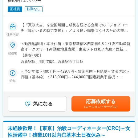
株式会社エンパワー
大歓迎です！
変更の範囲：会社の定める業務
正社員
転勤なし
■正当な評価制度：
年功序列は一切なく、成果に応じた正当な評価制度がございま
【『買取大吉』を全国展開し成長を続ける企業での「ジョブコー
す。
チ（障がい者の就労支援）」／より良い職場づくりのための重要
四半期に一度の昇給制度があり、入社後早々に自走が叶った方や
仕事内容
なポジション／健やかな就業環境形成のためのフォローを裁量権
安定就労への成果を出された方は早々の昇格・昇給が可能です。
を持って推進】
＜勤務地詳細＞本社住所：東京都新宿区西新宿6-8-1 住友不動産新
直近1年以内に入社された方も等級を2段階上げ、年間で約50万円
宿オークタワー19F勤務地最寄駅：東京メトロ丸ノ内線／西新宿
の年収アップに繋げている事例もございます。
当社で就労障がいを持つ社員の方々等へ安定就労のための支援・
勤務地
駅受動喫煙対策：屋内全面禁煙変更の範囲：会社の定める事業所
【最寄り駅】
サポートをお任せします。
■業務の魅力：
西新宿駅、都庁前駅、西新宿五丁目駅
■業務詳細：
・お持ちの資格を活かし、社員数1000名規模の会社で就労支援員
・検品作業を担う部署で就労いただいている障がい者の業務（事
＜予定年収＞400万円～429万円＜賃金形態＞月給制＜賃金内訳＞
として裁量権のあるキャリア形成・スキルアップが叶います。
務作業）の進捗状況確認、納品物のチェック
月額（基本給）：213,000円～244,000円固定残業手当/月：
・社員対応においては「労務視点」も必要な業務のため、高度な
・安定した就労を目的とした定期フォロー面談
給与
70,000円～86,000円（固定残業時間45時間0分/月）超過した時間
知見を養うことに繋がります。
・仕事を円滑に進めるためのサポート
外労働の残業手当は追加支給＜月給＞283,000円～330,000円（一
律手当を含む）＜昇給有無＞有＜残業手当＞有＜給与補足＞・賞
■今後について：
■組織：
与：年2回（4月・10月）※半年在籍後支給／実績：1～2ヶ月分賃
・店舗数／社員数が拡大する中で社員の「安定就労」は今後もよ
応募依頼する
管理部門に所属頂きつつ、障がい者対応については配属されてい
気になる
金はあくまでも目安の金額であり、選考を通じて上下する可能性
り注力すべき対応として組織強化を図っていく予定です。
（エージェントサービス）
る現場（卸部門の検品）のそばでフォローアップを頂きます。同
があります。月給(月額)は固定手当を含めた表記です。
・会社規模が大きくなるにつれて障がい者の法定雇用人数は増え
業務を担当している社員が数名おり、障がい者／社員の方ごとの
ていくため、本ポジションの裁量や組織規模も今後更に大きくな
担当制ではなく適宜役割分担しながら対応を進めて頂きます。
りニーズが高まっていく想定です。
未経験歓迎！【東京】治験コーディネーター(CRC)～女
■業務の魅力：
■求める人物像：
性活躍中！残業10H以内◎基本土日祝休み～
・ご経歴を重要視するため、資格のない方の応募も歓迎！事業会