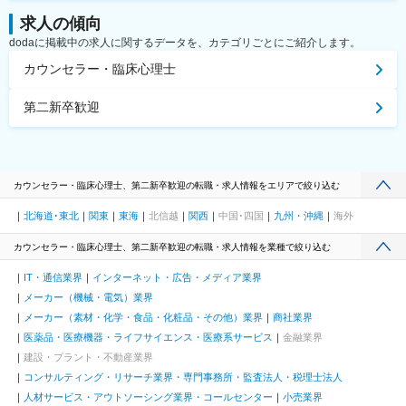
求人の傾向
dodaに掲載中の求人に関するデータを、カテゴリごとにご紹介します。
カウンセラー・臨床心理士
第二新卒歓迎
カウンセラー・臨床心理士、第二新卒歓迎の転職・求人情報をエリアで絞り込む
北海道･東北
関東
東海
北信越
関西
中国･四国
九州・沖縄
海外
カウンセラー・臨床心理士、第二新卒歓迎の転職・求人情報を業種で絞り込む
IT・通信業界
インターネット・広告・メディア業界
メーカー（機械・電気）業界
メーカー（素材・化学・食品・化粧品・その他）業界
商社業界
医薬品・医療機器・ライフサイエンス・医療系サービス
金融業界
建設・プラント・不動産業界
コンサルティング・リサーチ業界・専門事務所・監査法人・税理士法人
人材サービス・アウトソーシング業界・コールセンター
小売業界