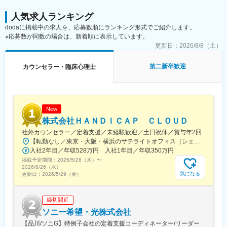
・日曜日はほとんどの施設が休みのため固定で休むことが可能で
す。
人気求人ランキング
土曜休み、または平日休みかは病院や常駐先により決定いたし
dodaに掲載中の求人を、応募数順にランキング形式でご紹介します。
ます。
※応募数が同数の場合は、新着順に表示しています。
・産休育休の実績が豊富で周囲の理解がある点も魅力の1つです。
更新日：
2026/8/8（土）
■ポジションの魅力：
・精神科領域だからこそ、被験者が快方に向かっているのが目に
第二新卒歓迎
カウンセラー・臨床心理士
見えてわかるところが他領域との大きな違いであり、やりがいを
感じられるポイントです。
・精神、神経科領域を中心に、専門性と実践性を重視した教育制
度を確立。CRC業務に必要な治験のルールであるGCPをはじめ決
New
められた研修内容を効率的に修得していただけます。
株式会社ＨＡＮＤＩＣＡＰ ＣＬＯＵＤ
・中途・未経験でCRC職を始めた人も多く在籍し、活躍していま
す。充実した教育研修制度があるので、ブランクのある方も不安
社外カウンセラー／定着支援／未経験歓迎／土日祝休／賞与年2回
なくお仕事を始められます。
【転勤なし／東京・大阪・横浜のサテライトオフィス（シェアオフィス）／駅チカの好立地】＜東京拠点＞東京都新宿区西新宿8-14-24 西新宿KFビル 4階▼アクセス東京メトロ丸ノ内線「西新宿駅」より徒歩3分都営大江戸線「都庁前駅」より徒歩9分東京メトロ丸ノ内線「新宿駅」より徒歩10分＜大阪拠点＞大阪府大阪市北区梅田三丁目4番5号 毎日インテシオビル11階▼アクセスJR「大阪駅」桜橋口より徒歩7分（地下通路直結）大阪メトロ四つ橋線「西梅田駅」徒歩3分（地下通路直結）JR「福島駅」より徒歩5分＜横浜拠点＞神奈川県横浜市西区花咲町7丁目150 ウエインズ&イッセイ横浜ビル6階▼アクセスJR「横浜駅」より徒歩12分ブルーライン 「高島町駅」より徒歩4分京急本線「戸部駅」より徒歩8分
入社2年目／年収528万円 入社1年目／年収350万円
■企業について：
掲載予定期間：
2026/5/28（木）
〜
精神科領域を中心に、専門性の高い治験支援を実施しています。
2026/8/26（水）
気になる
更新日：
2026/5/29（金）
治験コーディネーター（CRC）業務、治験事務局業務、IRB事務
局業務などを行い、病院やクリニックの精神科をサポートする
SMO（治験施設支援機関）として精神神経疾患における治験の質
締切間近
の高さには定評があります。
ソニー希望・光株式会社
【品川/ソニG】特例子会社の定着支援コーディネーター/リーダー