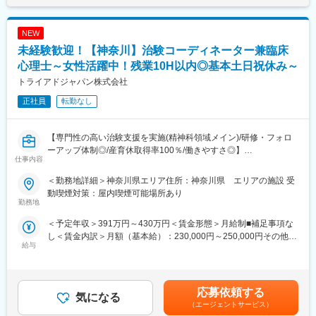
NEW
未経験歓迎！【神奈川】治験コーディネーター兼臨床
心理士～女性活躍中！残業10H以内◎基本土日祝休み～
トライアドジャパン株式会社
正社員
転勤なし
【専門性の高い治験支援を実施(精神科領域メイン)/研修・フォロ
ーアップ体制◎/産育休取得率100％/働きやすさ◎】
仕事内容
CRC兼臨床心理士を募集いたします！
＜勤務地詳細＞神奈川県エリア住所：神奈川県 エリアの施設 受
臨床心理士としてのご経験を活かしつつご活躍いただきたいと考
動喫煙対策：屋内喫煙可能場所あり
えており、治験に際しての心理検査業務をメインにご担当いただ
勤務地
きます。
＜予定年収＞391万円～430万円＜賃金形態＞月給制■補足事項な
し＜賃金内訳＞月額（基本給）：230,000円～250,000円その他固
■業務内容：
給与
定手当/月：30,000円＜月給＞260,000円～280,000円＜昇給有無
◎臨床心理士専任業務：
＞有＜残業手当＞有＜給与補足＞前職の経験や能力を考慮の上、
臨床心理士の資格を生かして心理検査業務をご担当いただきま
決定致します。■昇給：年1回（自己アセスメント評価制度）■賞
す。
与：年2回（7月・12月）※基礎賞与額標準4ヵ月分■手当：CRC手
ご経験が無い場合は、研修でのフォロー体制がございますので、
応募依頼する
気になる
当（2～4万円）資格手当（1～2万円）役職手当※年齢や資格、ご
安心してご入社くださいませ。
（エージェントサービス）
経歴により想定年収が下がる場合もございます。賃金はあくまで
・認知機能評価（MMSE、CDR、ADAS-Cog、NPIなど）