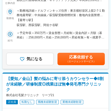
■業務の魅力
仕事内容
資格取得支援や研修制度が充実しており、正規職員として働きな
■児童指導員とは？
＜勤務地詳細＞ドルフィンキッズ住所：東京都杉並区上荻2-7-1 勤
がら継続的なスキルアップが可能です。
発達に特性のある子どもたちをメインに、成長や自立を支援する
務地最寄駅：中央線線／荻窪駅受動喫煙対策：敷地内全面禁煙変
産休・育休取得率100％、年間休日120日で、ワークライフバラン
福祉の専門職です。
勤務地
更の範囲：会社の定める事業所
スも大切にできます。
【最寄り駅】
児童養護施設や放課後等デイサービス、児童発達支援事業所など
年2回のキャリア面談を通じて、経験や希望に応じて多様なキャリ
荻窪駅、西荻窪駅、阿佐ケ谷駅
で子どもたちの生活や学習、社会性の発達をサポートします。
アパスが選択可能です。
子どもが「できなかったことができるようになる」「学校に楽し
＜予定年収＞350万円＜賃金形態＞月給制＜賃金内訳＞月額（基
く通えるようになる」など、成長を間近で見られるのが大きな魅
本給）：258,000円＜月給＞258,000円＜昇給有無＞有＜残業手当
■企業の特徴/魅力
力です。
給与
＞有賃金はあくまでも目安の金額であり、選考を通じて上下する
当法人は福祉業界で多様な事業展開を行い、長期的な成長支援と
可能性があります。月給(月額)は固定手当を含めた表記です。
働きやすさを両立しています。
■業務詳細
心理的安全性を重視し、改善提案も歓迎される企業風土です。
・発達に凸凹のあるお子様への療育サポート、日常生活の自立支
応募依頼する
援
気になる
変更の範囲：会社の定める業務
（エージェントサービス）
・個別支援計画の作成補助や日々の記録管理
・保護者様への面談や相談支援、アドバイスの提供
・地域や学校、他機関との連携・調整業務
＜将来的には＞
【愛知／金山】髪の悩みに寄り添うカウンセラー◆8割
事業所のマネジメントやチームリーダー業務など
が未経験／研修制度◎残業ほぼ無◆発毛専門クリニッ
ク
■組織構成
現場には児童指導員の任用資格を有した専門スタッフ(保育士、公
株式会社毛髪クリニック リーブ21
認心理師、教員免許取得者等)が複数在籍。
正社員
転勤なし
職種未経験歓迎
業種未経験歓迎
チームで協力しながら業務を進めています。風通しが良く、心理
的安全性の高い職場環境が特徴です。