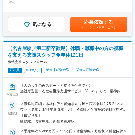
■具体的な業務：
給与
・「全ての人に家に帰る選択肢を」をミッションに掲げ、訪問看
450,000円＜昇給有無＞有＜残業手当＞有＜給与補足＞■賞与年2
・施設利用者の相談対応
護サービスを全国で展開しており、社会貢献度の高いサービスを
回（6月／12月）■昇給昇格いずれも年2回賃金はあくまでも目安
・プログラム運営
提供しております。
の金額であり、選考を通じて上下する可能性があります。月給(月
・事業所運営全般
・【働きやすさ】…年間休日120日・夜勤なしとメリハリをつけ
額)は固定手当を含めた表記です。
応募依頼する
・外部企業との連携（見学会等）
気になる
てのご就業が可能です！
（エージェントサービス）
■配属部門：
変更の範囲：会社の定める業務
配属先：事業開発部
構成：部長1名、副部長2名、課長2名、エキスパート1名、リーダ
【名古屋駅／第二新卒歓迎】休職・離職中の方の復職
ー1名、メンバー8名
を支える支援スタッフ◆年休121日
■キャリアパス：
株式会社スタッフロール
職員としてのスキルアップだけではなく、将来的には施設も増や
正社員
転勤なし
職種未経験歓迎
業種未経験歓迎
していきたく、マーケティングや新規事業の立ち上げについても
学ぶ機会があります。サービス管理責任者も目指せる環境です。
【人の人生の再スタートを支える仕事です】
■働き方について：
当社が運営する社会復帰支援サービス「Views」では、精神的不
・企業における「働く人」のメンタルヘルス課題に長年向き合
仕事内容
調などを理由に休職・離職された方の復職や再就職をサポートし
い、実績と信頼を積み重ねてきた当社が、このたびリワーク（復
ています。
＜勤務地詳細＞本社住所：愛知県名古屋市西区名駅2-25-21 ベル
職支援）施設の運営を本格的に開始しました。
ウッド名駅1F勤務地最寄駅：JR・名鉄線／名古屋駅受動喫煙対
復職支援のカウンセリング実績もあり、これまでのノウハウを活
利用者様一人ひとりに寄り添いながら、不安や悩みを整理し、
勤務地
策：屋内全面禁煙変更の範囲：会社の定める事業所
かしたプログラムを利用者の個々の課題に合わせて提供し、復職
【最寄り駅】
「自分らしく働くための一歩」を一緒に考えていく仕事です。社
までを支援します。
亀島駅、名古屋駅、近鉄名古屋駅
会復帰や就職が実現した時には、利用者様の人生の転機に関わる
大きなやりがいを感じられます。
＜予定年収＞286万円～312万円＜賃金形態＞月給制＜賃金内訳＞
・メンタル不調による休職者は年々増加傾向にあり、さらに復職