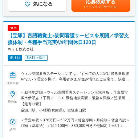
応募依頼する
夜勤はなく、日曜日はほとんどの施設が休みのため固定で休むこ
・産業医、医療機関、各事業所および社内関係部署との連携・調
気になる
る可能性があります。月給(月額)は固定手当を含めた表記です。
とができます。土曜休みか平日休みかは病院や常駐先によります
（エージェントサービス）
整
が、休日はしっかり取得可能です。産休育休の実績が豊富で周囲
・健康保持・増進施策および健康経営施策の企画・推進
の理解がある点も魅力の1つです。平均残業も10時間程度で長期
・将来的な全社健康管理体制の構築および運営への参画
的に働ける環境が整っています。
NEW
■組織構成：
【宝塚】言語聴覚士※訪問看護サービスを展開／学習支
変更の範囲：会社の定める業務
勤務フロア（群馬）：7名（男性3名、女性4名）
部署人員（本社）：3名（男性3名、女性0名）
援体制・各種手当充実◎/年間休日120日
ＷｙＬ株式会社
■教育体制
正社員
5名以上採用
OJTを中心に、実務を通じて業務を習得いただきます。部内メン
バーが丁寧にサポートし、業務に慣れていただける環境です。
ウィル訪問看護ステーションでは、“すべての人に家に帰る選択肢
■当社について：
を“という理念を掲げ、利用者さまが住み慣れたご自宅で、快適に
◎東証プライム上場SUBARUの100％子会社です。
仕事内容
過ごせるようにサポートをおこなっています。ウィルの理念に共
◎株式会社SUBARUにはコア業務（スバル車の企画開発、生産及
感していただける方、ぜひ一緒に施設を作り上げていきましょ
び販売）に専念してもらい、当社は以下のノンコア業務を担当す
＜勤務地詳細＞ウィル訪問看護ステーション宝塚住所：兵庫県宝
う！
ることでSUBARUを支え、グループ企業を支援します。ゆくゆく
塚市伊孑志３丁目２－３０ 勤務地最寄駅：阪急今津線／逆瀬川駅
勤務地
はSUBARUグループ全体の業務支援も行えるよう人員体制の強化
受動喫煙対策：屋内全面禁煙変更の範囲：会社の定める事業所
【最寄り駅】
■業務内容：
を目的に募集します。
逆瀬川駅、小林駅(兵庫県)、宝塚南口駅
自宅で生活をされるご利用者様への訪問リハビリ業務をお願いし
ます。
変更の範囲：会社の定める業務
＜予定年収＞378万円～532万円＜賃金形態＞月給制＜賃金内訳＞
月額（基本給）：159,100円～380,000円その他固定手当/月：
・訪問件数の目安：4～5件/日
給与
75,000円固定残業手当/月：35,900円～45,199円（固定残業時間
・移動手段：自転車・自動車
20時間0分/月）超過した時間外労働の残業手当は追加支給＜月給