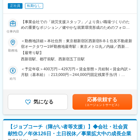
5.健康経営・企画・事務（管理業務）
正社員
転勤なし
（健康経営推進、健康イベントの企画、労基報告書作成・報告、
変更の範囲：当社業務全般
産業保健データ管理など）
6. その他
【事業会社での「就労支援スタッフ」／より良い職場づくりのた
・千葉県市川事業所へ、月1回の外出があります。（安全衛生委
めの重要なポジション／健やかな就業環境形成のためのフォロー
員会参加と産業医面談対応のため）
仕事内容
を裁量権を持って推進◎／社員数1000名超の『買取大吉』を全国
・健康優良企業「金の認定」取得を目指しています。
展開し続ける成長企業】
＜勤務地詳細＞本社住所：東京都新宿区西新宿6-8-1 住友不動産新
・健康管理システムはさんぽクラウドを使用中です。（26年5
宿オークタワー19F勤務地最寄駅：東京メトロ丸ノ内線／西新宿
月時点）
当社での社員の安定就労のための支援・サポートをお任せしま
勤務地
駅受動喫煙対策：屋内全面禁煙変更の範囲：会社の定める事業所
・健康管理システムはさんぽクラウドを使用中です。（26年5
【最寄り駅】
す。
月時点）
西新宿駅、都庁前駅、西新宿五丁目駅
■業務詳細：
・安定した就労を目的とした定期フォロー面談
＜予定年収＞400万円～429万円＜賃金形態＞月給制＜賃金内訳＞
■当ポジションについて：
⇒休職・復職に伴う面談対応 等
月額（基本給）：213,000円～244,000円固定残業手当/月：
当社では、産業保健の体制をこれから構築していく段階です。総
・労務規定に基づく社内・産業医との折衝／情報処理業務
給与
70,000円～86,000円（固定残業時間45時間0分/月）超過した時間
務課チームのメンバーと一緒に成長していくことを目指す方に仲
※一部障がい者サポートもお願いすることがございます。
外労働の残業手当は追加支給＜月給＞283,000円～330,000円（一
間に加わっていただきたいと考えています。
律手当を含む）＜昇給有無＞有＜残業手当＞有＜給与補足＞・賞
■組織構成：
与：年2回（4月・10月）※半年在籍後支給／実績：1～2ヶ月分賃
■組織構成：
応募依頼する
管理部門に所属し業務推進頂きます。
気になる
金はあくまでも目安の金額であり、選考を通じて上下する可能性
"現在、健康管理室は産業医1名（委託）、総務課2名（課長・担当
（エージェントサービス）
があります。月給(月額)は固定手当を含めた表記です。
者）体制です。
■活躍事例：
上長・担当者より引継ぎをしますが、ゆくゆくは上記記載の健康
メンタルクリニックでの就業経験を活かし、キャリアチェンジで
経営の推進など健康管理室業務全般の対応をお任せしたいと思い
当社（事業会社）の産業カウンセラーとして活躍する社員も在籍
ます。基本的に実務はメインでご担当頂きますが、事務作業にお
【ジョブコーチ（障がい者等支援）】◆会社・社会貢
しております。
いては総務課メンバーと協力しながら進めていきます。また、困
献性◎／年休126日・土日祝休／事業拡大中の成長企業
※保健師としての就業経験のない「看護師経験」の方でも、当社の
った際には上司や人事への相談ができる環境です。
志望動機や活躍イメージをしっかりお伝え頂ける方であれば応募