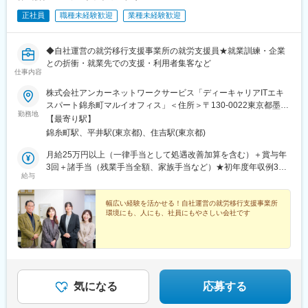
正社員
職種未経験歓迎
業種未経験歓迎
◆自社運営の就労移行支援事業所の就労支援員★就業訓練・企業
との折衝・就業先での支援・利用者集客など
仕事内容
株式会社アンカーネットワークサービス「ディーキャリアITエキ
スパート錦糸町マルイオフィス」＜住所＞〒130-0022東京都墨田
勤務地
区江東橋3丁目9-10 錦糸町マルイ6階＜アクセス＞◆JR総武線・
【最寄り駅】
東京メトロ半蔵門線「錦糸町」より徒歩1分「ディーキャリア 平
錦糸町駅、平井駅(東京都)、住吉駅(東京都)
井オフィス」＜住所＞〒132-0035東京都江戸川区平井４丁目６番
３号 グランテスタ２階＜アクセス＞◆JR総武線「平井駅」より
月給25万円以上（一律手当として処遇改善加算を含む）＋賞与年
徒歩4分
3回＋諸手当（残業手当全額、家族手当など）★初年度年収例380
給与
万円以上★資格・スキル・経験などを考慮して優遇します。→臨
床心理士、精神保健福祉士、公認心理士などの資格をお持ちの方
は給与面でも優遇します。★賞与は決算賞与を合わせて年3回別途
幅広い経験を活かせる！自社運営の就労移行支援事業所
環境にも、人にも、社員にもやさしい会社です
支給されます。【各種手当】◆残業手当（全額支給）◆交通費全
額支給◆家族手当（扶養家族1名につき月5000円支給）◆出張手
当◆役職手当
気になる
応募する