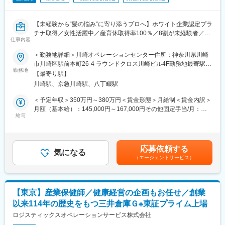
独自技術を用いた施術や、食事・生活習慣・メンタルケアを組み
合わせたトータルサポートを提供。カウンセラーと連携し、チー
【未経験から“髪の悩み”に寄り添うプロへ】ホワイト企業認定プラ
ムでお客様を支えます。
チナ取得／女性活躍中／産育休取得率100％／8割が未経験者／完
■カウンセリング業務
仕事内容
全週休2日制◎
頭皮チェックや生活習慣のヒアリングを通じて最適なプランをご
提案。契約から施術・アフターケアまで一貫して担当します。
＜勤務地詳細＞川崎オペレーションセンター住所：神奈川県川崎
毛髪クリニックリーブ21は、独自の技術とアプローチで育毛・発
市川崎区駅前本町26-4 ラウンドクロス川崎ビル4F勤務地最寄駅：
毛サービスを提供する専門クリニック。
勤務地
【研修・キャリアステップ】
JR線／川崎駅「東口」駅受動喫煙対策：屋内全面禁煙変更の範
【最寄り駅】
お客様の悩みに寄り添い、発毛施術とカウンセリングを通じてサ
入社後は2週間の技術研修からスタート。店舗でのOJTやカウンセ
囲：無
川崎駅、京急川崎駅、八丁畷駅
ポートする【カウンセラー職】を募集します。
リング研修を経て、約6ヶ月でカウンセラーとしてデビュー可能で
す。
＜予定年収＞350万円～380万円＜賃金形態＞月給制＜賃金内訳＞
【この仕事のポイント】
月額（基本給）：145,000円～167,000円その他固定手当/月：
■未経験からスタートOK！
給与
【働く環境・制度】
130,000円＜月給＞275,000円～297,000円＜昇給有無＞有＜残業
・未経験の方も8割ほど！人の悩みに寄り添いたい方にお勧めの求
・産休・育休取得率100％／復職後は時短勤務もOK（例：9:00～
手当＞有＜給与補足＞・半年に2回の表彰制度やインセンティブ支
人です！
15:00）
給があります！・会員様の効果・評価、商品の売上高等によって
■教育体制が充実！
・年間休日114日／完全週休2日制＋特別休暇5日（好きなタイミ
店舗スタッフ全員に賞与支給。・カウンセラー認定後3ヶ月毎の成
応募依頼する
・入社後はインストラクターによる研修からスタート。店舗配属
気になる
ングで取得可能）
績評価：業績給10,000円⇒40,000円までUP・成績によりランク
（エージェントサービス）
後もチーフやメンターがしっかりサポートしてくれるので、安心
・有給消化率77％／毎年リフレッシュ休暇として最大10連休を取
が変動：役職手当80,000円⇒130,000円までUP賃金はあくまでも
して成長できます。
得するスタッフも多数！
目安の金額であり、選考を通じて上下する可能性があります。月
■シフトは2ヶ月前に決定／希望休も提出可能！
・残業ほとんどなし（店舗によりますが基本的に残業が少なく、
給(月額)は固定手当を含めた表記です。
・有給消化率は77％と高く、毎年リフレッシュ休暇として最大10
週に1時間ほど）
【東京】産業保健師／健康経営の企画もお任せ／創業
連休も可能！それとは別に1年に2回、4～5連休を取得するスタッ
以来114年の歴史をもつ三井倉庫Ｇ※東証プライム上場
フも多数。特別休暇5日間は好きなタイミングで取得でき、土日も
【社員の声から見える“やりがい”】※社員アンケート一例
OK！
ロジスティックスオペレーションサービス株式会社
「お客様から『髪が生えてきた！ありがとう！』と言われた時、