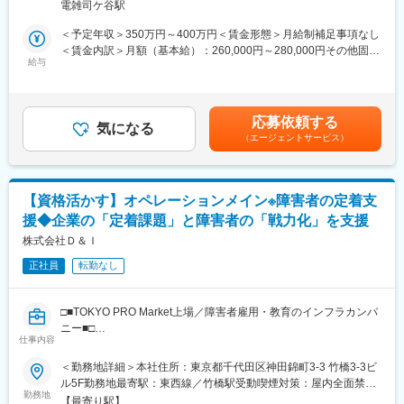
受動喫煙対策：敷地内全面禁煙変更の範囲：会社の定める事業所
■入社後の研修
電雑司ケ谷駅
・プログラムのテキスト作成（先輩サポートあり）
まずは本院にて訪問診療の基礎を学んで頂きます。新入社員研
・患者さんの復職に関する面談・評価
＜予定年収＞350万円～400万円＜賃金形態＞月給制補足事項なし
修・階層別研修、各セクション毎の勉強会、院内資格「診療コー
＜賃金内訳＞月額（基本給）：260,000円～280,000円その他固定
ディネーター」取得制度あり。一人前になるまで6ヶ月程度かかる
■働き方
給与
手当/月：5,000円～35,000円＜月給＞265,000円～315,000円＜昇
想定です。
夜勤はなく、患者さまとじっくり向き合う業務が中心です！
給有無＞有＜残業手当＞有＜給与補足＞■昇給：年1回（4/1時点で
看護師実務未経験の方も、OJTを通じて段階的に業務を習得でき
入社1年以上経過した者が対象）■賞与：年2回（6月・12月）※上
■組織構成
る環境が整っております。
記年収は諸手当込み賃金はあくまでも目安の金額であり、選考を
当院には3つのクリニックがあります。各院によってスタッフの人
応募依頼する
残業もほぼなくワークライフバランスの整った働き方が可能で
気になる
通じて上下する可能性があります。月給(月額)は固定手当を含めた
数が異なりますが、まず勤務頂く本院では40～50名のスタッフが
（エージェントサービス）
す。
表記です。
勤務しています。
各院の事務長は3名とも男性（30代～40代）で、当院全体の平均
■リワークデイケアとは
年齢は33.7歳と若い方が多く活躍いただいています。
リワークデイケアとは復職及び再休職予防のための復職支援プロ
・大江戸江東クリニック（本院）…スタッフ40名～50名
【資格活かす】オペレーションメイン※障害者の定着支
グラムです！
・大江戸浦安クリニック（分院）…スタッフ5名程
援◆企業の「定着課題」と障害者の「戦力化」を支援
プログラムは医療の専門スタッフが行います。
・大江戸台東クリニック（分院）…スタッフ5名程
パソコン、事務作業などのオフィスワークだけでなく、対コミュ
株式会社Ｄ＆Ｉ
ニケーションや、生理学的視点からのストレスケア、仕事の取組
■当法人について
正社員
転勤なし
み方や考え方を振り返り、再発予防にも取り組みます。
「次世代でも医療介護が充実した社会をつくる」を掲げ、法人設
同じ悩みを抱えた利用者がいることや復職までのステップを知る
立は2023年5月ですが、わずか2年で浦安・台東に2つの分院を展
ことで不安、心配が少なくなり落ち着いて復職準備を進めること
開する成長中の医療法人です。今後も成長スピードを緩めること
□■TOKYO PRO Market上場／障害者雇用・教育のインフラカンパ
ができるプログラムです。
なく分院を展開していく計画です。
ニー■□
仕事内容
■充実した福利厚生：
変更の範囲：会社の定める業務
■業務概要：
＜勤務地詳細＞本社住所：東京都千代田区神田錦町3-3 竹橋3-3ビ
・月1回美容注射無料
企業からの「どうすれば戦力化できるか」というご相談を起点
ル5F勤務地最寄駅：東西線／竹橋駅受動喫煙対策：屋内全面禁煙
・社割制度（脱毛やHIFU、ボトックス、ダーマペン4、ピーリン
に、就業者にヒアリング、企業へ内容共有とアドバイスを行って
勤務地
変更の範囲：会社の定める事業所（リモートワーク含む）
グ、フラクショナルレーザー、レーザートーニング、美容点滴、
【最寄り駅】