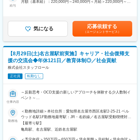
月額（基本給）：220,000円～240,000円＜月給＞220,000円～
後に再発を繰り返してしまうケースも少なくありません。働く人
■具体的な業務内容
給与
240,000円＜昇給有無＞有＜残業手当＞有＜給与補足＞※経験・ス
口が減少していく社会の中で、「再発させない復職支援」は、企
利用者様の社会復帰に向け、チームで連携しながら支援を行いま
キルに応じて考慮の上、当社規定により決定します。※上記は残業
業・個人・社会すべてにとって重要なテーマです。当施設では、
す。
代を含まない金額です（残業代は全額支給）■昇給：有■賞与：有
認知行動療法(CBT)等を用いて復職支援に参画できる、やりがいあ
【直接支援】
（3ヶ月分／過去実績）＜モデル年収＞入社6年目 年収550万円
る環境です。
応募依頼する
・利用者様とのコミュニケーション
気になる
賃金はあくまでも目安の金額であり、選考を通じて上下する可能
（エージェントサービス）
・個別面談の実施
性があります。月給(月額)は固定手当を含めた表記です。
・リワーク施設は現在、社会的ニーズの高まりとともに増加傾向
・グループワークやプログラムの運営
にあります。色々な企業が施設運営している中で、弊社が運営し
・就職活動、復職活動のサポート
ているリワーク施設では「再発させない」、また企業間の連携を
・目標設定や振り返り支援
強め、「利用者が復職した際のミスマッチを起こさせない」ため
【8月29日(土)名古屋駅前実施】キャリア・社会復帰支
の支援をモットーとしています。世の働く方々が長く勤めていけ
援の交流会◆年休121日／教育体制◎／社会貢献
【間接支援】
ることを目指す中で、「理想の支援とは何か」を現場から一緒に
・支援記録や各種書類の作成
株式会社スタッフロール
考え、形にしていける方を歓迎します。
・ケース会議への参加
正社員
転勤なし
・利用者様情報の共有
変更の範囲：会社の定める業務
・医療機関、行政機関との連携
・地域支援機関との関係構築
～反芻思考・OCD支援の新しいアプローチを体験する少人数制イ
ベント～
利用者様ごとに状況や目標は異なるため、「その方らしい働き
仕事内容
◆募集背景
方」をチームで考えながら支援を行います。
精神的不調により休職・離職された方の社会復帰支援を行う当社
＜勤務地詳細＞本社住所：愛知県名古屋市西区名駅2-25-21 ベル
では、日々の臨床実践の中で培った独自の支援ノウハウを活用
ウッド名駅1F勤務地最寄駅：JR・名鉄線／名古屋駅受動喫煙対
■入社後の流れ
し、一人ひとりの「在り方」を支える支援を行っています。
勤務地
策：屋内全面禁煙変更の範囲：会社の定める事業所
入社後は、基礎から丁寧にサポートします。まずは先輩スタッフ
【最寄り駅】
のサポートのもと、プログラム運営の補助や利用者様とのコミュ
亀島駅、名古屋駅、近鉄名古屋駅
今回は、臨床心理士・公認心理師・カウンセラーなど対人支援の
ニケーションからスタート。利用者様との関わりに慣れていただ
実務経験をお持ちの方を対象に、当社が実践する最新の心理療法
＜予定年収＞350万円～650万円＜賃金形態＞月給制＜賃金内訳＞
きながら、徐々に個別面談や支援計画の作成など、できる業務を