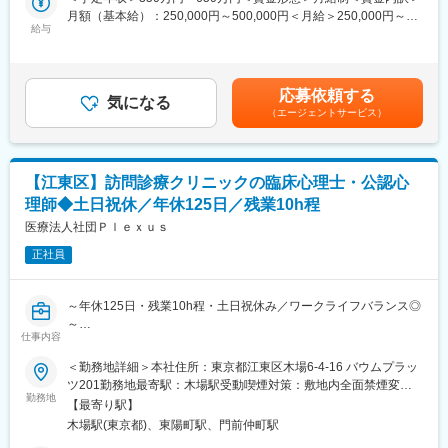
である「言語的価値低減法」 を体験いただける少人数制イベント
月額（基本給）：250,000円～500,000円＜月給＞250,000円～
段階的に広げていきます。
を開催いたします。
給与
500,000円＜昇給有無＞有＜残業手当＞有＜給与補足＞※経験・ス
キルに応じて考慮の上、当社規定により決定します。※上記は残業
また、電子版業務マニュアルを完備しているため、業界経験のな
◆イベント概要
代を含まない金額です（残業代は全額支給）■昇給：有■賞与：有
い方でも安心して知識やスキルを習得できます。
日時：2026年8月29日（土）13:00～15:00
（3ヶ月分／過去実績）賃金はあくまでも目安の金額であり、選考
応募依頼する
会場：自立支援事業所「views」
気になる
を通じて上下する可能性があります。月給(月額)は固定手当を含め
【成長ステップ例】
（エージェントサービス）
住所：〒451-0045 愛知県名古屋市西区名駅二丁目25-21 ベルウッ
た表記です。
・1ヶ月目：導入研修、業務理解、先輩社員への同行
ド名駅1F
・2～3ヶ月目：プログラム運営補助、面談同席、記録作成
アクセス：名古屋駅（1）番出口より徒歩6分
・3～6ヶ月目：利用者様支援を担当しながら実践経験を積む
定員：6名
・6ヶ月以降：個別支援や就職支援を主体的に担当
【江東区】訪問診療クリニックの臨床心理士・公認心
所要時間：約2時間
理師◆土日祝休／年休125日／残業10h程
■チームで支え合う環境
◆イベント内容
医療法人社団Ｐｌｅｘｕｓ
当社では、一人で全てを担うのではなく、スタッフ同士で役割を
臨床を続ける中で、こんな想いを抱いたことはありませんか。
分担しています。面談や進行が得意なメンバーがフォローに入る
正社員
ため、未経験の方でも安心して経験を積んでいただけます。
個別面接だけでは届かない部分にもどかしさを感じる
反芻思考やOCDへの新しいアプローチを学びたい
定期的なケース会議やフィードバックも実施しており、相談しや
～年休125日・残業10h程・土日祝休み／ワークライフバランス◎
メンタル支援の幅を広げ、より深いサポートを提供したい
すく学び合える風土が根付いています。
～
仕事内容
人と向き合う仕事に挑戦したい方、社会貢献性の高い仕事を通じ
本イベントでは、ビューズの臨床現場で実践している最新の心理
て成長したい方をお待ちしています。
■業務内容
＜勤務地詳細＞本社住所：東京都江東区木場6-4-16 バウムプラッ
療法である「言語的価値低減法」 を、グループワーク形式で実際
当院の訪問診療では、通院が難しい高齢の方や終末期の患者様を
ツ201勤務地最寄駅：木場駅受動喫煙対策：敷地内全面禁煙変更
に体験いただきます。
変更の範囲：会社の定める業務
対象に、ご自宅や施設での医療を提供しています。心理士の方に
勤務地
の範囲：会社の定める事業所（リモートワーク含む）
【最寄り駅】
は、そうした患者様やご家族に対する心理的支援やカウンセリン
言語価値低減法は、テレビでも取り上げられており、Yahooニュ
木場駅(東京都)、東陽町駅、門前仲町駅
グを中心にご活躍頂きます。
ースで記事にもなっております。