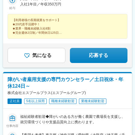
阪駅」桜橋口より徒歩7分（地下通路直結）大阪メトロ四つ橋線
入社1年目／年収350万円
給与
「西梅田駅」徒歩3分（地下通路直結）JR「福島駅」より徒歩5分
＜横浜拠点＞神奈川県横浜市西区花咲町7丁目150 ウエインズ&
【利用者様の長期就業をサポート】
イッセイ横浜ビル6階▼アクセスJR「横浜駅」より徒歩12分ブル
★20代若手活躍中！
ーライン 「高島町駅」より徒歩4分京急本線「戸部駅」より徒歩
★業界・職種未経験入社8割
8分
★完全週休2日制／年間休日125日
★基本定時退社
★日本最大級の障害者向け総合求人サイト「障害者雇用バンク」を運営
気になる
応募する
障がい者雇用支援の専門カウンセラー／土日祝休・年
休124日～
株式会社エスプールプラス(エスプールグループ)
正社員
5名以上採用
職種未経験歓迎
業種未経験歓迎
福祉経験者歓迎◆障がいのある方が働く農園で農場長を支援し、
就労環境づくりや支援品質向上に携わります。
仕事内容
【希望を考慮】東京都／神奈川県／愛知県／大阪府／埼玉県／千