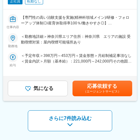
・平均残業は10時間程度で長期的に働ける環境が整っています。
正社員
転勤なし
・日曜日はほとんどの施設が休みのため固定で休むことが可能で
す。
【専門性の高い治験支援を実施(精神科領域メイン)/研修・フォロ
土曜休み、または平日休みかは病院や常駐先により決定いたし
ーアップ体制◎/産育休取得率100％/働きやすさ◎】
ます。
仕事内容
・産休育休の実績が豊富で周囲の理解がある点も魅力の1つです。
治験コーディネーター（CRC）は、医療機関での臨床試験実施に
＜勤務地詳細＞神奈川県エリア住所：神奈川県 エリアの施設 受
あたり、治験責任医師のもと治験が適正に実施されるようサポー
■ポジションの魅力：
動喫煙対策：屋内喫煙可能場所あり
ト業務にあたっていただきます。
・精神科領域だからこそ、被験者が快方に向かっているのが目に
勤務地
治験に係わる各部門と連携をとり、治験業務が円滑に実施できる
見えてわかるところが他領域との大きな違いであり、やりがいを
＜予定年収＞398万円～453万円＜賃金形態＞月給制補足事項なし
ように調整を行います。また一方で、治験依頼者である製薬会社
感じられるポイントです。
＜賃金内訳＞月額（基本給）：221,000円～242,000円その他固定
との連絡窓口としても活躍します。
・精神、神経科領域を中心に、専門性と実践性を重視した教育制
給与
手当/月：45,000円～60,000円＜月給＞266,000円～302,000円＜
度を確立。CRC業務に必要な治験のルールであるGCPをはじめ決
昇給有無＞有＜残業手当＞有＜給与補足＞前職の経験や能力を考
■業務内容：
められた研修内容を効率的に修得していただけます。
慮の上、決定致します。■昇給：年1回（自己アセスメント評価制
・試験依頼者および臨床試験実施担当者との打ち合わせ
・中途・未経験でCRC職を始めた人も多く在籍し、活躍していま
度）■賞与：年2回（7月・12月）※基礎賞与額標準4ヵ月分■手当：
・治験前の契約準備や説明会
す。充実した教育研修制度があるので、ブランクのある方も不安
応募依頼する
気になる
CRC手当（2～4万円）資格手当（1～2万円）役職手当※年齢や資
・担当する治験に関する業務フローの作成
なくお仕事を始められます。
（エージェントサービス）
格、ご経歴により想定年収が下がる場合もございます。賃金はあ
・被験者候補の適格性調査補助（スクリーニング）
くまでも目安の金額であり、選考を通じて上下する可能性があり
・被験者へのインフォームドコンセントの補助
■企業について：
ます。月給(月額)は固定手当を含めた表記です。
・被験者の来院と検査スケジュールの調整
精神科領域を中心に、専門性の高い治験支援を実施しています。
・被験者へプロトコルに則った正確な服薬指導
治験コーディネーター（CRC）業務、治験事務局業務、IRB事務
さらに7件読み込む
・症例管理のための報告書作成
局業務などを行い、病院やクリニックの精神科をサポートする
SMO（治験施設支援機関）として精神神経疾患における治験の質
■働き方：
の高さには定評があります。
・平均残業は10時間程度で長期的に働ける環境が整っています。