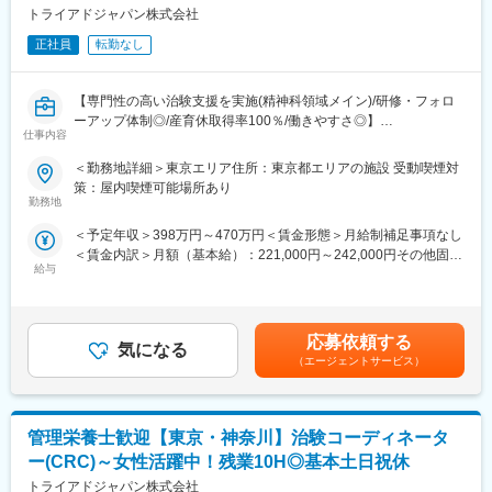
・対峙する相手に対し、寄り添うだけではなく時には言うべきこ
社のジョブコーチとして裁量権のあるキャリア形成・スキルアッ
トライアドジャパン株式会社
とをハッキリ言う、という対応をとれる方
プが叶います。
・事業会社視点に立ち、会社にとっての最適解は何かということ
正社員
転勤なし
・就労障がいを持つ社員の方々については「現場」にてフォロー
を冷静に判断できる方
アップして頂きます。近い目線・距離感でより良い職場環境形成
・志望動機を言語化でき、本ポジションで「自身のどんな強みを
を手触り感を持って推進することができます。
活かすことができるか」をわかりやすく伝えることができる方
【専門性の高い治験支援を実施(精神科領域メイン)/研修・フォロ
ーアップ体制◎/産育休取得率100％/働きやすさ◎】
■ミッション・評価について：
仕事内容
変更の範囲：会社の定める業務
ご自身の働きかけによる社員の定着（就業継続）率アップがミッ
治験コーディネーター（CRC）は、医療機関での臨床試験実施に
＜勤務地詳細＞東京エリア住所：東京都エリアの施設 受動喫煙対
ションです。
あたり、治験責任医師のもと治験が適正に実施されるようサポー
策：屋内喫煙可能場所あり
四半期に一度の昇給制度があり、入社後早々に自走が叶った方や
ト業務にあたっていただきます。
勤務地
安定就労への成果を出された方は早々の昇格・昇給が可能です。
治験に係わる各部門と連携をとり、治験業務が円滑に実施できる
直近1年以内に入社された方も等級を2段階上げ、年間で約50万円
＜予定年収＞398万円～470万円＜賃金形態＞月給制補足事項なし
ように調整を行います。また一方で、治験依頼者である製薬会社
の年収アップに繋げている事例もございます。
＜賃金内訳＞月額（基本給）：221,000円～242,000円その他固定
との連絡窓口としても活躍します
給与
手当/月：45,000円～60,000円＜月給＞266,000円～302,000円＜
■今後について：
昇給有無＞有＜残業手当＞有＜給与補足＞前職の経験や能力を考
■業務内容：
・店舗数／社員数が拡大する中で社員の「安定就労」は今後もよ
慮の上、決定致します。■昇給：年1回（自己アセスメント評価制
・試験依頼者および臨床試験実施担当者との打ち合わせ
り注力すべき対応として組織強化を図っていく予定です。
度）■賞与：年2回（7月・12月）※基礎賞与額標準4ヵ月分■手当：
・治験前の契約準備や説明会
応募依頼する
・会社規模が大きくなるにつれて障がい者の法定雇用人数は増え
気になる
CRC手当（2～4万円）資格手当（1～2万円）役職手当※年齢や資
・担当する治験に関する業務フローの作成
（エージェントサービス）
ていくため、本ポジションの裁量や組織規模も今後更に大きくな
格、ご経歴により想定年収が下がる場合もございます。賃金はあ
・被験者候補の適格性調査補助（スクリーニング）
りニーズが高まっていく想定です。
くまでも目安の金額であり、選考を通じて上下する可能性があり
・被験者へのインフォームドコンセントの補助
ます。月給(月額)は固定手当を含めた表記です。
・被験者の来院と検査スケジュールの調整
■求める人物像：
管理栄養士歓迎【東京・神奈川】治験コーディネータ
・被験者へプロトコルに則った正確な服薬指導
・対峙する相手に対し、寄り添うだけではなく時には言うべきこ
・症例管理のための報告書作成
ー(CRC)～女性活躍中！残業10H◎基本土日祝休
とをハッキリ言う、という対応をとれる方
トライアドジャパン株式会社
・事業会社視点に立ち、会社にとっての最適解は何かということ