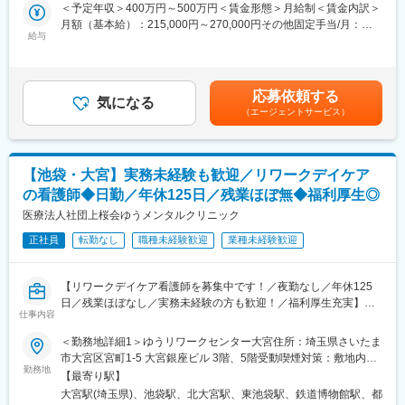
＜予定年収＞400万円～500万円＜賃金形態＞月給制＜賃金内訳＞
https://news.yahoo.co.jp/articles/e6aacd24346623025fcdbc341422
患者様の「最期まで自分らしく生きる」を支える重要な役割で
月額（基本給）：215,000円～270,000円その他固定手当/月：
す。重要なのが、ACP（アドバンス・ケア・プランニング）の支
給与
30,000円＜月給＞245,000円～300,000円＜昇給有無＞有＜残業手
また、米国認定カウンセラーより、臨床現場での活用事例や支援
援です。患者様ご自身の価値観や希望に基づいて、将来の医療や
当＞有＜給与補足＞※予定年収はあくまでも目安の金額であり、年
応用についても解説いたします。
ケアについて話し合い、意思決定をサポートする取り組みです。
齢やスキルに応じて上下する可能性があります。※賞与は年収に含
む※資格手当3万円を含む賃金はあくまでも目安の金額であり、選
◆当日の流れ（約2時間）
応募依頼する
■業務詳細
気になる
考を通じて上下する可能性があります。月給(月額)は固定手当を含
（1） オリエンテーション（5分）
（エージェントサービス）
心理士の具体的な業務には以下があります。
めた表記です。
（2） グループワーク形式による言語的価値低減法の体験（60
・患者様の心情や希望の把握
分）
・医療・ケアに関する情報提供のサポート
（3） ワーク／セッション（25分）
・話し合いの記録や意思の共有
・National Certified Counselorによる実践解説
【池袋・大宮】実務未経験も歓迎／リワークデイケア
・ご家族や関係機関との連携と調整
・言語的価値低減法の支援応用
の看護師◆日勤／年休125日／残業ほぼ無◆福利厚生◎
・座談会
対応は電話などを用いたクリニック内での支援が中心ですが、必
医療法人社団上桜会ゆうメンタルクリニック
（4） ビジョン共有（20分）
要に応じて医師と同行訪問したり、単独での訪問対応を行うこと
私たちスタッフロールが考える「在り方支援」とは
正社員
転勤なし
職種未経験歓迎
業種未経験歓迎
もあります。
（5） クロージング（10分）
※目安１日1～3件ぐらい対応頂きます（訪問は1日1件程。訪問エ
◆持ち物 筆記用具
【リワークデイケア看護師を募集中です！／夜勤なし／年休125
リアは城東・千葉エリアで、車での移動）
◆服装 自由（カジュアルな服装でご参加ください）
日／残業ほぼなし／実務未経験の方も歓迎！／福利厚生充実】
仕事内容
ゆうリワークセンターのリワークデイケア看護師として以下の業
■働き方
変更の範囲：会社の定める業務
務をお任せいたします。
＜勤務地詳細1＞ゆうリワークセンター大宮住所：埼玉県さいたま
◎年休125日・大型連休取得可能・残業10h程
市大宮区宮町1-5 大宮銀座ビル 3階、5階受動喫煙対策：敷地内全
◎土日祝休み・完全週休2日制で腰を据えて働ける環境が整ってい
■具体的な仕事内容：
勤務地
面禁煙＜勤務地詳細2＞ゆうリワークセンター池袋住所：東京都豊
ます。
【最寄り駅】
・患者さまの健康管理
島区西池袋1-15-9 第一西池ビル 9F勤務地最寄駅：各線／新宿駅
大宮駅(埼玉県)、池袋駅、北大宮駅、東池袋駅、鉄道博物館駅、都
・プログラムに対しての見守りや手伝い