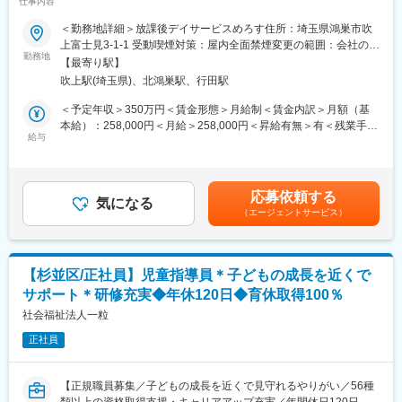
仕事内容
こります。移り行く時代の変化にスピーディに対応し、グループ
■児童指導員とは？
＜勤務地詳細＞放課後デイサービスめろす住所：埼玉県鴻巣市吹
力を最大限に活用すること。それが新しい需要と市場を創造する
発達に特性のある子どもたちをメインに、成長や自立を支援する
上富士見3-1-1 受動喫煙対策：屋内全面禁煙変更の範囲：会社の定
ことであり、使命だと考えます。アイリスグループはこれから
福祉の専門職です。
勤務地
める事業所
も、企業理念にあるように「健全な成長を続けることにより社会
【最寄り駅】
児童養護施設や放課後等デイサービス、児童発達支援事業所など
貢献する」企業であり続けます。
吹上駅(埼玉県)、北鴻巣駅、行田駅
で子どもたちの生活や学習、社会性の発達をサポートします。
子どもが「できなかったことができるようになる」「学校に楽し
＜予定年収＞350万円＜賃金形態＞月給制＜賃金内訳＞月額（基
変更の範囲：本文参照
く通えるようになる」など、成長を間近で見られるのが大きな魅
本給）：258,000円＜月給＞258,000円＜昇給有無＞有＜残業手当
力です。
給与
＞有賃金はあくまでも目安の金額であり、選考を通じて上下する
可能性があります。月給(月額)は固定手当を含めた表記です。
■業務詳細
・発達に凸凹のあるお子様への療育サポート、日常生活の自立支
応募依頼する
援
気になる
（エージェントサービス）
・個別支援計画の作成補助や日々の記録管理
・保護者様への面談や相談支援、アドバイスの提供
・地域や学校、他機関との連携・調整業務
＜将来的には＞
【杉並区/正社員】児童指導員＊子どもの成長を近くで
事業所のマネジメントやチームリーダー業務など
サポート＊研修充実◆年休120日◆育休取得100％
■組織構成
社会福祉法人一粒
現場には児童指導員の任用資格を有した専門スタッフ(保育士、公
正社員
認心理師、教員免許取得者等)が複数在籍。
チームで協力しながら業務を進めています。風通しが良く、心理
的安全性の高い職場環境が特徴です。
【正規職員募集／子どもの成長を近くで見守れるやりがい／56種
類以上の資格取得支援・キャリアアップ充実／年間休日120日】