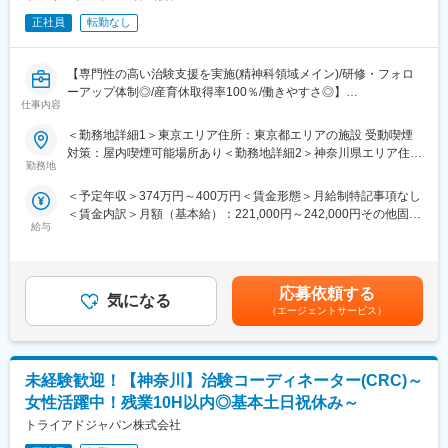
■働き方：
を冷静に判断できる方
・平均残業は10時間程度で長期的に働ける環境が整っています。
正社員
転勤なし
・志望動機を言語化でき、本ポジションで「自身のどんな強みを
・日曜日はほとんどの施設が休みのため固定で休むことが可能で
活かすことができるか」をわかりやすく伝えることができる方
す。
【専門性の高い治験支援を実施(精神科領域メイン)/研修・フォロ
土曜休み、または平日休みかは病院や常駐先により決定いたし
変更の範囲：会社の定める業務
ーアップ体制◎/産育休取得率100％/働きやすさ◎】
ます。
仕事内容
・産休育休の実績が豊富で周囲の理解がある点も魅力の1つです。
治験コーディネーター（CRC）は、医療機関での臨床試験実施に
＜勤務地詳細1＞東京エリア住所：東京都エリアの施設 受動喫煙
あたり、治験責任医師のもと治験が適正に実施されるようサポー
■ポジションの魅力：
対策：屋内喫煙可能場所あり＜勤務地詳細2＞神奈川県エリア住
ト業務にあたっていただきます。
・精神科領域だからこそ、被験者が快方に向かっているのが目に
勤務地
所：神奈川県 エリアの施設 受動喫煙対策：屋内喫煙可能場所あ
治験に係わる各部門と連携をとり、治験業務が円滑に実施できる
見えてわかるところが他領域との大きな違いであり、やりがいを
り
＜予定年収＞374万円～400万円＜賃金形態＞月給制特記事項なし
ように調整を行います。また一方で、治験依頼者である製薬会社
感じられるポイントです。
＜賃金内訳＞月額（基本給）：221,000円～242,000円その他固定
との連絡窓口としても活躍します。
・精神・神経科領域を中心に、専門性と実践性を重視した教育制
給与
手当/月：25,000円＜月給＞246,000円～267,000円＜昇給有無＞
度を確立。CRC業務に必要な治験のルールであるGCPをはじめ決
有＜残業手当＞有＜給与補足＞前職の経験や能力を考慮の上、決
■業務内容：
められた研修内容を効率的に修得していただけます。
定致します。■昇給：年1回（自己アセスメント評価制度）■賞
・試験依頼者および臨床試験実施担当者との打ち合わせ
・中途・未経験でCRC職を始めた人も多く在籍し、活躍していま
与：年2回（7月・12月）※基礎賞与額標準4ヵ月分■手当：CRC手
・治験前の契約準備や説明会
す。充実した教育研修制度があるので、ブランクのある方も不安
応募依頼する
気になる
当（2～4万円）資格手当（1～2万円）役職手当※年齢や資格、ご
・担当する治験に関する業務フローの作成
なくお仕事を始められます。
（エージェントサービス）
経歴により想定年収が下がる場合もございます。賃金はあくまで
・被験者候補の適格性調査補助（スクリーニング）
も目安の金額であり、選考を通じて上下する可能性があります。
・被験者へのインフォームドコンセントの補助
■企業について：
月給(月額)は固定手当を含めた表記です。
・被験者の来院と検査スケジュールの調整
精神科領域を中心に、専門性の高い治験支援を実施しています。
未経験歓迎！【神奈川】治験コーディネーター(CRC)～
・被験者へプロトコルに則った正確な服薬指導
治験コーディネーター（CRC）業務、治験事務局業務、IRB事務
・症例管理のための報告書作成
局業務などを行い、病院やクリニックの精神科をサポートする
女性活躍中！残業10H以内◎基本土日祝休み～
SMO（治験施設支援機関）として精神神経疾患における治験の質
トライアドジャパン株式会社
■働き方：
の高さには定評があります。