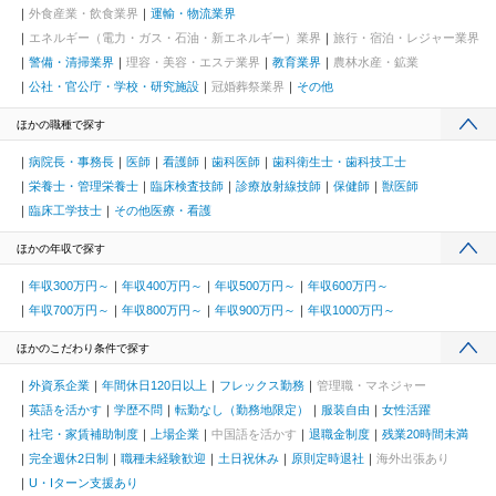
外食産業・飲食業界
運輸・物流業界
エネルギー（電力・ガス・石油・新エネルギー）業界
旅行・宿泊・レジャー業界
警備・清掃業界
理容・美容・エステ業界
教育業界
農林水産・鉱業
公社・官公庁・学校・研究施設
冠婚葬祭業界
その他
ほかの職種で探す
病院長・事務長
医師
看護師
歯科医師
歯科衛生士・歯科技工士
栄養士・管理栄養士
臨床検査技師
診療放射線技師
保健師
獣医師
臨床工学技士
その他医療・看護
ほかの年収で探す
年収300万円～
年収400万円～
年収500万円～
年収600万円～
年収700万円～
年収800万円～
年収900万円～
年収1000万円～
ほかのこだわり条件で探す
外資系企業
年間休日120日以上
フレックス勤務
管理職・マネジャー
英語を活かす
学歴不問
転勤なし（勤務地限定）
服装自由
女性活躍
社宅・家賃補助制度
上場企業
中国語を活かす
退職金制度
残業20時間未満
完全週休2日制
職種未経験歓迎
土日祝休み
原則定時退社
海外出張あり
U・Iターン支援あり