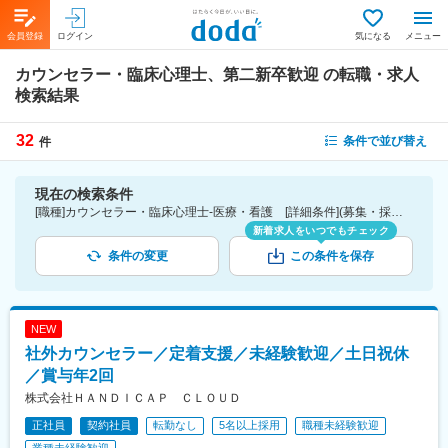
会員登録
ログイン
気になる
メニュー
カウンセラー・臨床心理士、第二新卒歓迎
の転職・求人
検索結果
32
条件で並び替え
件
現在の検索条件
[職種]カウンセラー・臨床心理士-医療・看護 [詳細条件](募集・採用情報)第二新卒歓迎
新着求人をいつでもチェック
条件の変更
この条件を保存
NEW
社外カウンセラー／定着支援／未経験歓迎／土日祝休
／賞与年2回
株式会社ＨＡＮＤＩＣＡＰ ＣＬＯＵＤ
正社員
契約社員
転勤なし
5名以上採用
職種未経験歓迎