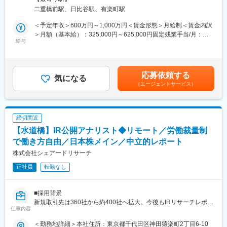
・マクロ経済学（または国際政治学など）を活用した顧客ビジネ
確な情報をお客様に提供すべく活動しています。
業所（リモートワーク含む）
二重橋前駅、日比谷駅、有楽町駅
ス支援：経営計画策定支援、地政学リスクの分析・影響予想、地
・兜町の自社スタジオからのテレビLIVE放送、全国各地での株式
域経済分析など
投資セミナー、毎月のNAITOレポートを始めとする各種レポート
＜予定年収＞600万円～1,000万円＜賃金形態＞月給制＜賃金内訳
・ストレスシナリオ策定：経済モデルを活用したマクロストレス
などによりお客様に直接情報をお届けするのはもちろんのこと、
＞月額（基本給）：325,000円～625,000円固定残業手当/月：
テストシナリオ（実体経済・金融指標）策定、ストレステスト実
給与
お客様の資産運用のサポート役である営業員に対しても毎日、最
75,000円～150,000円（固定残業時間30時間0分/月）超過した時
施支援
新の情報を提供しています。
間外労働の残業手当は追加支給＜月給＞400,000円～775,000円
・対外経済分析レポート等の執筆
（一律手当を含む）＜昇給有無＞有＜残業手当＞有＜給与補足＞※
変更の範囲：会社の定める業務
詳細は前職や経験考慮の上決定します。■賞与：年3回■昇格：
応募依頼する
変更の範囲：会社の定める業務
気になる
有 ※能力査定の上決定■残業代の有無は役職により異なります。
（エージェントサービス）
賃金はあくまでも目安の金額であり、選考を通じて上下する可能
性があります。月給(月額)は固定手当を含めた表記です。
締切間近
【水道橋】IR公開アナリスト◆リモート／労働裁量制
で働き方自由／日本株メイン／中立的レポート
株式会社シェアードリサーチ
正社員
転勤なし
■採用背景
新規取引先は360社から約400社へ拡大。今後もIRリサーチレポー
仕事内容
トのニーズが増える見込みです。そのためアナリストを最大4名ま
で増員募集します。
＜勤務地詳細＞本社住所：東京都千代田区神田猿楽町2丁目6-10