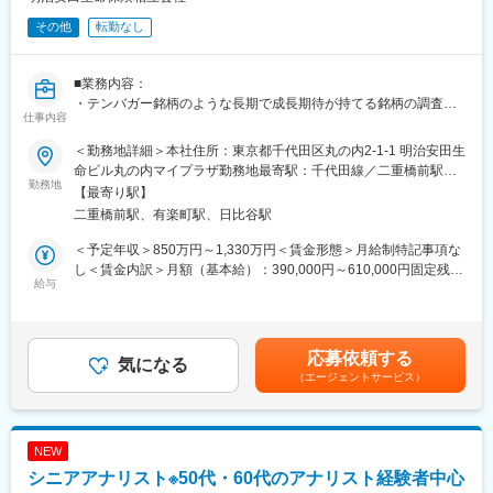
りません。
その他
転勤なし
・当社の研究員の多くは在宅勤務中心で、平均的には、週１～２
回程度出社、残りは在宅勤務となっています。
子育て中の研究員等では月 1 回程度の出社というケースもありま
■業務内容：
す。
・テンバガー銘柄のような長期で成長期待が持てる銘柄の調査・
仕事内容
分析、レポート執筆
■募集ポジション：
・ファンド・ポートフォリオマネジャーへの銘柄推奨、投資アイ
・研究員（プロジェクトの担当パートにおける主担当）
＜勤務地詳細＞本社住所：東京都千代田区丸の内2-1-1 明治安田生
デアの提案
・副主任研究員（プロジェクトリーダーとして、プロジェクト全
命ビル丸の内マイプラザ勤務地最寄駅：千代田線／二重橋前駅受
■配属部門：
勤務地
体のマネジメントを担う）
動喫煙対策：敷地内全面禁煙変更の範囲：会社の定める事業所
【最寄り駅】
・株式投資部：30名程度
期待役割：主任研究員や副主任研究員等の指導のもと、プロジェ
（リモートワーク含む）
二重橋前駅、有楽町駅、日比谷駅
・20代～50代と幅広い年代の方、かつ中途入社者もご活躍してい
クトチームの一員として、与えられたテーマを遂行すると同時
る環境です。
に、
＜予定年収＞850万円～1,330万円＜賃金形態＞月給制特記事項な
■働き方について：
具体的な専門性を身につけていくことが期待されるポジションで
し＜賃金内訳＞月額（基本給）：390,000円～610,000円固定残業
業務状況に応じて出社と在宅勤務を組み合わせることが可能で
給与
す。
手当/月：126,000円～225,000円（固定残業時間45時間0分/月）
す。
超過した時間外労働の残業手当は追加支給＜月給＞516,000円～
一定の裁量を持ち、ワークライフバランスを保ちながら業務に取
■強み：三菱UFJフィナンシャル・グループの広大なネットワーク
835,000円（一律手当を含む）＜昇給有無＞有＜残業手当＞有＜
り組める環境です。
を利用し、幅広いクライアントからの案件を受注しています。
給与補足＞※業務効率化加算給は、45時間相当分として支給いた
応募依頼する
■キャリアパス：
気になる
します。※上記時間を超えた分については別途支給いたします。賃
（エージェントサービス）
数年に一度、資産運用分野の部署を中心に人事異動の可能性がご
■社風：社風としては、チームワークを重視し互いに助け合う風土
金はあくまでも目安の金額であり、選考を通じて上下する可能性
ざいます。
があり、アットホームな雰囲気です。非常に勉強熱心でかつ自分
があります。月給(月額)は固定手当を含めた表記です。
※専門性を高めるキャリアパスもございます
から積極的に行動を起こす文化も特徴的です。中には休職して大
また、将来的にニューヨークへの駐在の可能性もございます。
学院やMBAスクールに通う社員もいます。
NEW
（中途入社者で駐在された方もいらっしゃいます）
シニアアナリスト※50代・60代のアナリスト経験者中心
■魅力：
■長期就業が可能：離職率は低く、長期的に社内においてスキルア