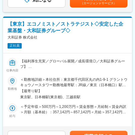
験・現年収等を考慮して個別に決定します。■賞与/昇給：年2回
（エージェントサービス）
ロール（ミドル部署としてのデューデリジェンス・モニタリング
（6月、12月）賃金はあくまでも目安の金額であり、選考を通じ
等の管理業務）
て上下する可能性があります。月給(月額)は固定手当を含めた表記
です。
◆配属部署について
【東京】エコノミスト／ストラテジスト◇安定した企
部長＋下記2グループの体制で、計13名で構成されております。
業基盤・大和証券グループ◇
（26年3月時点）
・企画・信用リスク管理グループ：7名
大和証券 株式会社
・市場リスク管理グループ：5名
正社員
様々な経歴をもった、20代から50代までの幅広い年次の社員・出
向者で構成されており、風通しの良い組織です。
今回の募集では、市場リスク管理グループへの配属を予定してい
【福利厚生充実／グローバル展開／成長環境◎／大和証券グルー
ます。
プ】
仕事内容
◆働き方について
■業務概要：
＜勤務地詳細＞本社住所：東京都千代田区丸の内1-9-1 グラントウ
フレックス勤務を導入しています。（コアタイム：午前10時～午
所属：統合リスク課（8名）
キョウノースタワー勤務地最寄駅：JR線／東京（日本橋口）駅受
後3時）
統合リスク課はリスクマネジメント部の企画・立案機能を担って
勤務地
動喫煙対策：屋内全面禁煙変更の範囲：会社の定める事業所（リ
リモートワーク可能、頻度は担当業務により異なります。
【最寄り駅】
います。リスクアペタイト・フレームワークに基づくリスク管理
モートワーク含む）
東京駅、日本橋駅(東京都)、三越前駅
態勢の整備、統合的リスク管理、ストレステスト等を担当すると
◆受け入れ体制
ともに、気候関連金融リスクなど新しいリスクに関する調査・分
＜予定年収＞500万円～1,200万円＜賃金形態＞月給制＜賃金内訳
入社後は中途入社者向け研修に加え、部内でのOJTを通じて業務
析にも取組んでいます。
＞月額（基本給）：357,142円～857,142円＜月給＞357,142円～
を理解していただきます。
給与
857,142円＜昇給有無＞有＜残業手当＞有＜給与補足＞※上記は想
ご本人の適性や意向も確認しながら、専門性を発揮して頂けるよ
■業務詳細：
定年収であり、詳細は経験等を考慮し当社規定により決定しま
う、1on1等でバックアップします。
・経済・金融市場等の観測・考察
す。賃金はあくまでも目安の金額であり、選考を通じて上下する
・リスク・ストレス要素の選定
可能性があります。月給(月額)は固定手当を含めた表記です。
◆ポジションの魅力