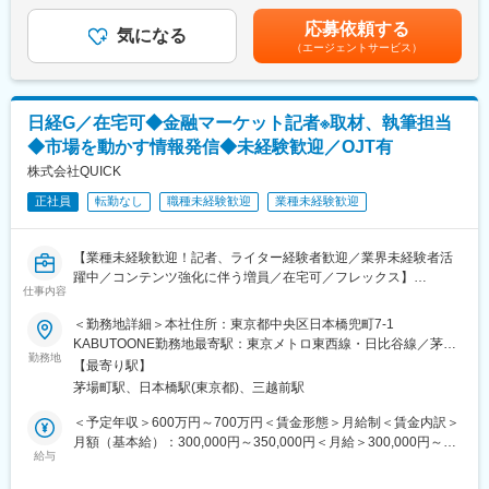
支給＜月給＞333,270円～595,120円（一律手当を含む）＜昇給有
・防災・防犯
無＞有＜残業手当＞有＜給与補足＞■賞与：年2回（6月、12月）※
■強み：三菱UFJフィナンシャル・グループの広大なネットワーク
応募依頼する
・人材育成・教育
気になる
業績連動※給与詳細は経験・能力・前給等を考慮し、同社規定によ
を利用し、幅広いクライアントからの案件を受注しています。
（エージェントサービス）
※ご自身のキャリアを活かした分野・テーマを軸としつつ、複数の
り決定します。※固定残業代相当時間を超える時間外労働分につい
分野・テーマに関わり横断的な課題解決に関心を持ち、
て、割増賃金の支給なし（深夜労働・休日労働の場合は別途割増
■社風：社風としては、チームワークを重視し互いに助け合う風土
中長期的にはリーダーとして主体的に取り組む意欲のある方を歓
賃金あり）賃金はあくまでも目安の金額であり、選考を通じて上
があり、アットホームな雰囲気です。非常に勉強熱心でかつ自分
迎します
下する可能性があります。月給(月額)は固定手当を含めた表記で
から積極的に行動を起こす文化も特徴的です。中には休職して大
日経G／在宅可◆金融マーケット記者※取材、執筆担当
す。
学院やMBAスクールに通う社員もいます。
◆市場を動かす情報発信◆未経験歓迎／OJT有
■働き方：
・入社当初は、当社の業務習得のため出社を推奨しております
株式会社QUICK
■長期就業が可能：離職率は低く、長期的に社内においてスキルア
が、社内のネットワークを構築できれば、在宅勤務中心で問題あ
ップ・キャリアアップがイメージできる環境です。
正社員
転勤なし
職種未経験歓迎
業種未経験歓迎
りません。
・当社の研究員の多くは在宅勤務中心で、平均的には、週１～２
変更の範囲：会社の定める業務
回程度出社、残りは在宅勤務となっています。
【業種未経験歓迎！記者、ライター経験者歓迎／業界未経験者活
子育て中の研究員等では月 1 回程度の出社というケースもありま
躍中／コンテンツ強化に伴う増員／在宅可／フレックス】
す。
仕事内容
■業務概要：
＜勤務地詳細＞本社住所：東京都中央区日本橋兜町7-1
■募集ポジション：
株式・金融市場の取材および執筆、コンテンツの企画・編集をお
KABUTOONE勤務地最寄駅：東京メトロ東西線・日比谷線／茅場
・研究員（プロジェクトの担当パートにおける主担当）
任せします。
勤務地
町駅受動喫煙対策：屋内全面禁煙変更の範囲：会社の定める事業
・副主任研究員（プロジェクトリーダーとして、プロジェクト全
【最寄り駅】
所（リモートワーク含む）
体のマネジメントを担う）
茅場町駅、日本橋駅(東京都)、三越前駅
■業務詳細：
期待役割：主任研究員や副主任研究員等の指導のもと、プロジェ
・日米の相場見通しや個別企業の決算および場況記事、債券・外
＜予定年収＞600万円～700万円＜賃金形態＞月給制＜賃金内訳＞
クトチームの一員として、与えられたテーマを遂行すると同時
為市場の記事執筆
月額（基本給）：300,000円～350,000円＜月給＞300,000円～
に、
・オンライン証券向けコンテンツなどの取材・執筆
給与
350,000円＜昇給有無＞有＜残業手当＞有＜給与補足＞■経験・ス
具体的な専門性を身につけていくことが期待されるポジションで
・新規コンテンツの企画および編集作業
キルなどを考慮し、規定により決定します。■時間外手当の支給あ
す。