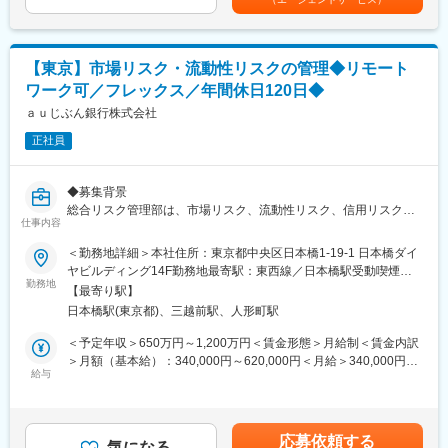
■今後のキャリア
グループ内のプラットフォームを活用した柔軟な異動ができ、幅
変更の範囲：本文参照
広いキャリア形成が可能です。
通常の発令や社内公募によるポジション変更が行われ、フロント
【東京】市場リスク・流動性リスクの管理◆リモート
業務のみならず、企画・推進・支援・事務・内部管理・システム
ワーク可／フレックス／年間休日120日◆
等々のミドルバック業務への異動の可能性もあります。
ａｕじぶん銀行株式会社
変更の範囲：会社の定める業務
正社員
◆募集背景
総合リスク管理部は、市場リスク、流動性リスク、信用リスク、
仕事内容
オペレーショナル・リスクといった、銀行を取り巻く様々なリス
クの管理・運営を行う専門部署です。
＜勤務地詳細＞本社住所：東京都中央区日本橋1-19-1 日本橋ダイ
当社はインターネット専業銀行として成長を続けておりますが、
ヤビルディング14F勤務地最寄駅：東西線／日本橋駅受動喫煙対
今後の事業領域の拡大を見据え、管理体制を強化・高度化させる
勤務地
策：屋内全面禁煙変更の範囲：会社の定める事業所
【最寄り駅】
ため、市場リスク・流動性リスク管理業務のメンバーを募集いた
日本橋駅(東京都)、三越前駅、人形町駅
します。
＜予定年収＞650万円～1,200万円＜賃金形態＞月給制＜賃金内訳
◆業務内容
＞月額（基本給）：340,000円～620,000円＜月給＞340,000円～
・市場リスク・流動性リスクの把握・予兆管理の強化
給与
620,000円＜昇給有無＞有＜残業手当＞有＜給与補足＞※上記想定
・金融・経済環境の変化を見据えたストレスシナリオ策定、スト
年収は、時間外手当30時間・賞与を含んだモデルです。残業時間
レステスト実施と資本充実度・流動性リスク評価、社内会議体へ
は業務内容や業務繁閑により異なります。※時間外手当は非管理職
の報告等
のみ支給対象とし、1分単位で全額支給します。※給与額はご経
応募依頼する
・証券化商品・ファンド・私募REIT等投資にかかるリスクコント
気になる