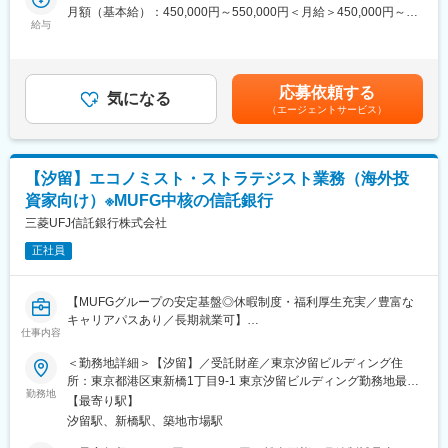
・埼玉県内企業の2024年度雇用動向調査
月額（基本給）：450,000円～550,000円＜月給＞450,000円～
は、ご本人の希望や適性等を踏まえ、海外駐在員として現地に赴
・2025年度の国内及び埼玉県内経済の成長率予測
給与
550,000円＜昇給有無＞有＜残業手当＞有＜給与補足＞■賞与：年
任し、海外拠点における金融支援業務等に従事していただく可能
・埼玉県内企業の2025年度春季賃上げ見通し調査
2回（6月、12月）■昇給：年1回（7月）賃金はあくまでも目安の
性があります。
「オリジナル調査レポート」の執筆
金額であり、選考を通じて上下する可能性があります。月給(月額)
※過去のレポート例：
は固定手当を含めた表記です。
■想定されるキャリアパス
応募依頼する
・埼玉県の上場企業に小売業が多いのは何故か（ぶぎんレポー
気になる
国内外問わず専門性を磨き、将来は海外拠点やプロジェクトリー
（エージェントサービス）
ト2025年3月）
ダーも目指せます。
・カーボンニュートラル（CN）が 自動車産業に与える影響と
■企業の特徴/魅力
県内自動車部品サプライヤーに求められる対応（ぶぎんレポート
グローバル金融グループならではのネットワークと最先端サービ
2025年2月）
ス、オープンな社風でキャリアアップを実現できます。
【汐留】エコノミスト・ストラテジスト業務（海外投
【受託調査】
資家向け）※MUFG中核の信託銀行
県や市町村、各省庁の出先機関（地方支分部局）からの受託調
変更の範囲：会社の定める業務
査
三菱UFJ信託銀行株式会社
※過去の調査例：
正社員
・埼玉県 新たな新たな地方創生 調査・分析・企業連携事業調
査
・さいたま市 市内地域経済動向調査
【MUFGグループの安定基盤◎休暇制度・福利厚生充実／豊富な
・久喜市 中小企業・小規模企業振興基本計画策定業務
キャリアパスあり／長期就業可】
【その他】
仕事内容
■業務概要：
講演会やセミナーに講師として登壇（セミナー、講演会の企画
エコノミスト・ストラテジスト業務
＜勤務地詳細＞【汐留】／受託財産／東京汐留ビルディング住
運営受託もあります）
- マクロ経済及び株式市場調査・分析
所：東京都港区東新橋1丁目9-1 東京汐留ビルディング勤務地最寄
※過去の登壇講演会セミナー例：
- マクロ経済・株式市場の見通し等に関するレポート作成・プレゼ
勤務地
駅：各路線線／新橋駅駅受動喫煙対策：敷地内全面禁煙変更の範
・むさしの経済トレンド ～企業経営動向調査から見る埼玉県内
【最寄り駅】
ンテーション（主に海外投資家向け）
囲：当社の全国の拠点（海外含む）
の経済状況と今後の見通し～
汐留駅、新橋駅、築地市場駅
※当初数年間は当社チーフストラテジストの補佐業務を兼ねる
・健康経営が中小企業の生産性を向上させる ～経営者に求めら