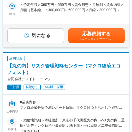
＜予定年収＞360万円～550万円＜賃金形態＞月給制＜賃金内訳＞
■組織構成：
月額（基本給）：300,000円～500,000円＜月給＞300,000円～
当該部署には14名、そのうち米国株グループには2名（30代・50
給与
500,000円＜昇給有無＞有＜残業手当＞有＜給与補足＞■前職考慮
代）が在籍しています。
致しますが、予定年収はあくまでも目安の金額であり、選考及び
試用期間の業績により、上下する場合があります。■人事考課に基
■キャリアパス：
づく賞与を年2回支給。賃金はあくまでも目安の金額であり、選考
応募依頼する
アナリストとしての採用の場合、総合職ですが他ポジションへの
気になる
を通じて上下する可能性があります。月給(月額)は固定手当を含め
（エージェントサービス）
異動の可能性はかなり少ないです。アナリストとして長期的なキ
た表記です。
ャリアを築いていくことができます。
■働き方：
締切間近
水曜日・金曜日のノー残業デー等、就業時間の中で最大限のパフ
【丸の内】リスク管理戦略センター（マクロ経済エコ
ォーマンスを出すこと徹底している社風の為、実質他の曜日につ
いても、時期的な繁忙期を除いて、残業は少なくかなり働きやす
ノミスト）
い環境であると言えます。
合同会社デロイト トーマツ
正社員
転勤なし
5名以上採用
■投資情報本部について：
・内外の政治経済情勢、金融市場環境、産業・企業動向などを中
心とする調査・分析を主な業務としています。データ収集や財務
■業務内容：
諸表分析などの机上の作業に止まらず、企業訪問等による経営者
マクロ経済分析予測レポート執筆、マクロ経済を活用した顧客ビ
への直接取材、あるいは工場見学による製造工程の調査等を通じ
仕事内容
ジネス支援
て企業の真の価値を見極め、お客様の投資判断に役立つ情報を提
・経済レポート執筆：担当地域（日本、米国、欧州、新興国な
供することが使命です。
＜勤務地詳細＞本社住所：東京都千代田区丸の内3-2-3 丸の内二重
ど）の月次経済分析レポート執筆とクライアント宛プレゼンテー
・日本株・米国株・中国株グループから成る投資調査部、そして
橋ビルディング勤務地最寄駅：地下鉄・千代田線／二重橋前駅受
ション
勤務地
現地の生の情報を収集・伝達する上海事務所が、日々最新かつ正
動喫煙対策：屋内喫煙可能場所あり変更の範囲：会社の定める事
【最寄り駅】