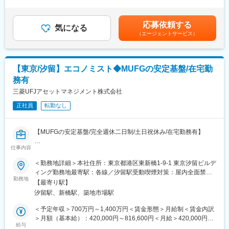
がつく場合は年収480万円～610万円程になります。■昇給：年1回
た記事執筆やデータ分析も可能です。株式・金融市場に関する深
集しています。2～3年以内の引き継ぎを想定しており、長期的に
（4月）■賞与：年2回（6月・12月）※前年度実績／143万円～275
い専門知識や取材を通じたコミュニケーション力、早く正確な記
組織を担うことを期待しています。
万円▼モデル年収・30代：600万～750万円・40代中盤（同業界
事を執筆する能力などのスキルが身につきます。
応募依頼する
気になる
同職種経験）：800万～1000万円賃金はあくまでも目安の金額で
（エージェントサービス）
■職務概要
あり、選考を通じて上下する可能性があります。月給(月額)は固定
■募集部署よりメッセージ：
山梨中央銀行よりグループ会社「山梨中銀経営コンサルティン
手当を含めた表記です。
株式・債券・為替と幅広い分野で活躍できるほか、記者経験や深
グ」へ出向し、地域経済に関する調査・分析業務を担当いただき
い専門知識を持つメンバーが豊富なためスキルアップを図ること
ます。
ができます。新しい企画や事業の実現も可能です。
【東京/汐留】エコノミスト◆MUFGの安定基盤/在宅勤
務有
■職務内容（詳細）
変更の範囲：会社の定める業務
・地域／マクロ経済データの収集・分析
三菱UFJアセットマネジメント株式会社
・経済動向の予測およびレポート作成
正社員
転勤なし
・地域企業・自治体向けの調査レポート作成
・中長期的な地域経済の分析と提言
・地方自治体等からの業務受託
【MUFGの安定基盤/完全週休二日制/土日祝休み/在宅勤務有】
■業務の特徴
仕事内容
■業務内容：
収集・分析～提言まで一貫して担当できるポジション
・社内向けの経済･マーケット見通し提供
＜勤務地詳細＞本社住所：東京都港区東新橋1-9-1 東京汐留ビルデ
企業コンサルとは異なり、地域全体の経済動向に影響する分析
・対外向け投資環境レポート作成
ィング勤務地最寄駅：各線／汐留駅受動喫煙対策：屋内全面禁煙
作成したレポートは、地域企業や自治体が意思決定の参考として
（週･月・四半期の定例または臨時）
勤務地
変更の範囲：会社の定める事業所
活用
【最寄り駅】
・顧客･販社向け勉強会･セミナー講師
汐留駅、新橋駅、築地市場駅
■配属組織
■福利厚生：
＜予定年収＞700万円～1,400万円＜賃金形態＞月給制＜賃金内訳
・山梨中銀経営コンサルティング（出向）
・連続休暇制度：上期・下期毎に5営業日の連続休暇を年2回取得
＞月額（基本給）：420,000円～816,600円＜月給＞420,000円～
・社員数：約20名
可能
給与
816,600円＜昇給有無＞有＜残業手当＞有＜給与補足＞■賞与年2