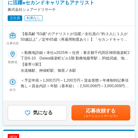
生保資金は長期であるため、短期の相場動向に左右されることな
に活躍※セカンドキャリアもアナリスト
ップ・キャリアアップがイメージできる環境です。
く、中長期的な企業価値向上の観点から調査・分析に取組むこと
株式会社シェアードリサーチ
ができます。
正社員
転勤なし
また、データ分析スキル習得のための研修や、語学習得の支援な
変更の範囲：会社の定める業務
ど、充実した体制をご用意しております。
【最高齢 "63歳" のアナリストが活躍／全社員の "約３人に１人が
変更の範囲：会社の定める業務
50歳以上" ／定年65歳（再雇用制度あり）】「セカンドキャリア
仕事内容
も、アナリストとして働き続けたい…」その思いを叶えません
か？
＜勤務地詳細＞本社※2025年～住所：東京都千代田区神田猿楽町2
丁目6-10 Daiwa猿楽町ビル1階 勤務地最寄駅：JR総武線、地下
企業の事業・業界・財務分析などに長年携わり、定年を見据えて
勤務地
鉄三田線線／水道橋駅駅受動喫煙対策：屋内全面禁煙
【最寄り駅】
転職活動中の方、または定年を迎え次を模索しているあなたへ。
水道橋駅、神保町駅、御茶ノ水駅
以下と近しい【本音】をお持ちであれば、ぜひ応募をご検討くだ
さい！
＜予定年収＞1,000万円～1,200万円＜賃金形態＞年俸制特記事項
【第二の人生も、20年以上培ってきた経験を生かしたい】
無し＜賃金内訳＞年額（基本給）：2,500,008円～3,000,009円そ
【定年が近づいてきたが、60代以降も現役で活躍したい】
給与
の他固定手当/月：444,953円～533,943円＜月額＞833,334円～
【定年を迎えた今、同世代が活躍中の会社で頑張りたい】
999,999円（12分割）（一律手当を含む）＜昇給有無＞有＜残業
【給与より、レポート作成に集中できる環境で働きたい】
手当＞有＜給与補足＞その他固定手当・固定深夜残業代20時間
分：28,285円・シニアアナリスト手当：83,334円～・暫定インセ
応募依頼する
◆私たちは、世界の投資家に企業の本質を伝えるリサーチ会社で
気になる
ンティブ20社分：333,334円～固定時間を超える労働を行った場
（エージェントサービス）
す◆
合は手当を追加支給する旨担当企業1社につき年俸50万円で、担
国内外の金融機関で、日本株の調査・運用に携わってきたスタッ
当20社を目指していただきます。賃金はあくまでも目安の金額で
フによるスポンサード・リサーチ「リサーチカバレッジ（※）」を
あり、選考を通じて上下する可能性があります。月給(月額)は固定
提供しています。
手当を含めた表記です。
NEW