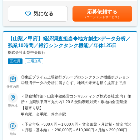
執筆本数はチームにもよりますが、多くて7本程度/日です。ご入
り■賞与は年2回支給あり賃金はあくまでも目安の金額であり、選
社直後は1~2本/日から徐々にお任せする予定です。執筆本数のノ
考を通じて上下する可能性があります。月給(月額)は固定手当を含
■強み：三菱UFJフィナンシャル・グループの広大なネットワーク
応募依頼する
ルマはございません。
気になる
めた表記です。
を利用し、幅広いクライアントからの案件を受注しています。
（エージェントサービス）
取材の手法は対面以外にも電話、メールを活用しながら行ってお
ります。
■社風：社風としては、チームワークを重視し互いに助け合う風土
があり、アットホームな雰囲気です。非常に勉強熱心でかつ自分
■組織構成：
から積極的に行動を起こす文化も特徴的です。中には休職して大
【山梨／甲府】経済調査担当◆地方創生×データ分析／
社員は10名在籍しており、男女比率は8:2の構成になっておりま
学院やMBAスクールに通う社員もいます。
残業10時間／銀行シンクタンク機能／年休125日
す。
株式会社山梨中央銀行
■長期就業が可能：離職率は低く、長期的に社内においてスキルア
■働き方：
ップ・キャリアアップがイメージできる環境です。
正社員
上場企業
基本的には6：00～14：30にて勤務いただきますが、
7:00~15:30（遅番）での勤務も週1回程度発生します。
変更の範囲：会社の定める業務
午前在宅にて勤務いただき、午後出社される社員が多いです。
◎東証プライム上場銀行グループのシンクタンク機能ポジション
◎経済データの分析に留まらず、地域の未来を描く提言まで担う
■育成体制と将来的なキャリア：
仕事内容
裁量
入社直後はベテラン社員が横についてOJTの形でキャッチアップ
◎後継者採用のため、中心人材としてのキャリア形成が可能
＜勤務地詳細＞山梨中銀経営コンサルティング株式会社(出向）住
いただきます。何かご不安な部分があれば気軽に相談できる環境
◎年収最大1000万円も可能（40代中盤・即戦力）
所：山梨県甲府市丸の内1-20-8 受動喫煙対策：敷地内全面禁煙変
です。
◎残業10時間程度／年休125日で働き方◎
勤務地
更の範囲：会社の定める事業所（リモートワーク含む）
将来的には記者やアナリスト、編集者などのキャリアパスがござ
【最寄り駅】
■ミッション
います。
甲府駅、金手駅、善光寺駅
地域経済のデータを分析し、「山梨県の未来」を描くレポートを
発信すること。
＜予定年収＞500万円～1,000万円＜賃金形態＞月給制＜賃金内訳
■ポジションの魅力：
＞月額（基本給）：290,000円～610,000円＜月給＞290,000円～
エコノミストやアナリスト、事業法人のボードメンバー、要人な
■募集背景
給与
610,000円＜昇給有無＞有＜残業手当＞有＜給与補足＞役職手当
ど様々な分野・人に取材できます。QUICKの豊富なデータを用い
経済調査担当の高齢化に伴い、次世代の中核人材（後継者）を募