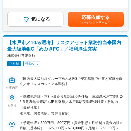
・育児休業：子供が満2歳になるまで取得可能 ※取得率:男性
回■年収は選考を通じて上下する場合があります。賃金はあくまで
■キャリアパス
100％ 女性:100％(2022年度実績)
も目安の金額であり、選考を通じて上下する可能性があります。
・数年後：主要レポートの主担当
・早帰りデー：毎週水曜日は18時までに業務を終わらせるように
月給(月額)は固定手当を含めた表記です。
・将来：経済調査機能の中核人材／リーダー
応募依頼する
推奨
気になる
（エージェントサービス）
・ドレスコードなし
■企業の特徴
山梨中央銀行は、地域シェアトップクラスの地方銀行として金融
変更の範囲：会社の定める業務
機能に留まらず、「地域の知的インフラ」としての役割を担って
います。
【水戸市／1day選考】リスクアセット業務担当◆国内
本ポジションは、その中でもシンクタンク機能を担う稀有な役割
最大級地銀G「めぶきFG」／福利厚生充実
です。
株式会社常陽銀行
■働き方
正社員
転勤なし
・残業：月平均10時間程度
・完全週休2日制（土日祝）
・年間休日125日
【国内最大級地銀グループめぶきFG／安定基盤で仕事と家庭を両
立／オフィスカジュアル勤務】
仕事内容
変更の範囲：会社の定める業務
■業務内容
＜勤務地詳細＞本社※最寄り駅記載済み住所：茨城県水戸市南町2-
・バーゼル規制に係る制度運営・信用リスクアセット額の算出
5-5 勤務地最寄駅：JR常磐線／水戸駅駅受動喫煙対策：敷地内喫
・信用リスク量の計測・運営業務
勤務地
煙可能場所あり変更の範囲：会社の定める事業所（リモートワー
【最寄り駅】
・格付制度・自己査定に係る制度設計・運営業務
ク含む）
水戸駅、偕楽園駅、常陸青柳駅
・四半期毎の信用リスクアセット額の算出、当局・関係者宛の連
携
＜予定年収＞600万円～800万円＜賃金形態＞月給制＜賃金内訳＞
・分散システム（信用リスクアセット算出システム、パラメータ
月額（基本給）：326,900円～673,000円＜月給＞326,900円～