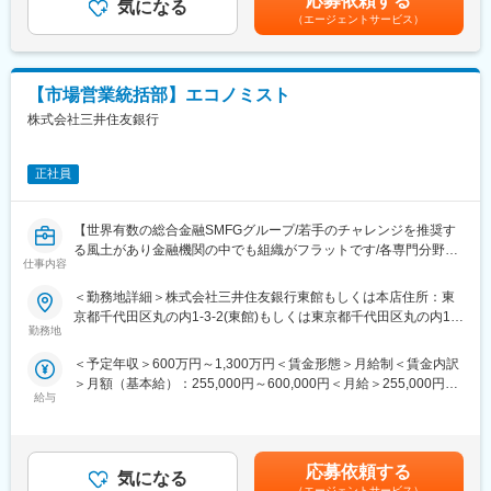
応募依頼する
・大規模工場（工場財団を含む） ・本社ビル ・物流倉庫 ・
気になる
合は、時間外勤務、休日勤務については手当を支給しないものと
ーム、有価証券チーム）および市場トレーディング室（カスタマ
（エージェントサービス）
ホテル ・ゴルフ場
する。賃金はあくまでも目安の金額であり、選考を通じて上下す
ーグループ、トレーディンググループ）に加え、埼玉りそな銀行
・保険会社や大手不動産会社が運用する大型のオフィスビル・マ
る可能性があります。月給(月額)は固定手当を含めた表記です。
資金証券部により構成され、木場にある東京本社ビル3階のディー
ンションなどの投資用不動産
リングルームで一体的に執務を行っています。
・富裕層顧客の邸宅 など
銀行のALM運営の中心となり、マーケットと対峙して収益を計上
【市場営業統括部】エコノミスト
していく重要な役割を担う部門として認識をされております。そ
株式会社三井住友銀行
■就業環境
のため、大きな責任を伴いながらも、大きなやりがいをもって業
在宅勤務制度やフレックス制度あり。※部門により適用有無・利用
務に取り組める環境です。
頻度は異なります。
正社員
変更の範囲：原則変更なし。ただし、本人の同意のある場合を除
■当社の特徴
く
みずほ信託銀行はみずほフィナンシャルグループの一員として、
【世界有数の総合金融SMFGグループ/若手のチャレンジを推奨す
グループ各社と連携したワンストップの高度なサービスを提供す
る風土があり金融機関の中でも組織がフラットです/各専門分野の
ることで、皆さまに高い評価をいただいております。
仕事内容
エキスパートが集まる当行では中途行員も多数活躍していま
常にマーケットに受け入れられる商品開発や、国内外を問わずお
す！】
＜勤務地詳細＞株式会社三井住友銀行東館もしくは本店住所：東
客さまの幅広い金融ニーズへ的確かつ
■業務内容、案件例：下記のような、行内・顧客向けプレゼンテー
京都千代田区丸の内1-3-2(東館)もしくは東京都千代田区丸の内1-
スピーディにお応えすることで、お客さまや経済・社会の豊かな
ション、定期的なレポート作成・発信業務をお任せします。
勤務地
1-2(本店) 勤務地最寄駅：地下鉄各線／大手町（C14出口）駅受動
未来につなげてまいります。
・日本及びグローバル経済のマクロ分析
喫煙対策：屋内全面禁煙変更の範囲：本文参照
＜予定年収＞600万円～1,300万円＜賃金形態＞月給制＜賃金内訳
・中央銀行動向ウォッチ
■教育体制
＞月額（基本給）：255,000円～600,000円＜月給＞255,000円～
・各種市場動向調査・分析
入社後リモート研修にて会社の制度等を学びつつ、プロダクツや
給与
600,000円＜昇給有無＞有＜残業手当＞有＜給与補足＞※給与詳細
■配属予定の部/グループ：市場営業統括部／調査グループ
サービスの理解促進を図ります。
は経験・能力・前職給与等を踏まえて決定します。詳細は選考過
■想定されるキャリアパス：主として市場部門において業務に従事
その後OJTを受けながら段階的に業務に携わっていただきます。
程で当行より説明がございます。賃金はあくまでも目安の金額で
頂きます。本人希望と適性を踏まえ、行内での関連業務に従事頂
またＥラーニングを活用することでスキルアップが可能です。
あり、選考を通じて上下する可能性があります。月給(月額)は固定
く等のキャリアパスも展望できます。
応募依頼する
気になる
手当を含めた表記です。
【変更の範囲：当行の定める業務】
（エージェントサービス）