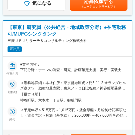
応募依頼する
・シナリオ作成・計算
気になる
・事業拡大を続ける当社において、「攻め」「守り」双方の要と
（エージェントサービス）
なる業務です。当部からの提言は、経営判断に与える影響も大き
■組織について：
く、社内でも注目度の高い部署です。
当社グループのリスクマネジメント部は、事業に伴う各種のリス
・当部にはリスクの各分野に精通した専門性の高いメンバーが集
クを適切に認識・評価し効果的に管理することが重要であるとの
まっているうえ、企画や営業、審査、経理など、他部署との接点
【東京】研究員（公共経営・地域政策分野）※在宅勤務
考えの下、短期・中長期のリスクを適切に管理することで、企業
も多く、事業全体を俯瞰した環境で働くことができ、個人のキャ
可/MUFGシンクタンク
価値の持続的な向上をサポートします。リスクマネジメント部
リア形成としても成長が臨めます。
は、リスクカテゴリ別の市場リスク課・信用リスク課・流動性リ
三菱ＵＦＪリサーチ＆コンサルティング株式会社
・出社と在宅勤務とを組み合わせた働き方をしているメンバーが
スク課・オペレーショナルリスク課に加えて、統合リスク課・投
多く、ワークライフバランスを保った働き方ができます。
正社員
資リスク課・モデルリスク課・業務課からなります。
変更の範囲：会社の定める業務
■募集背景：
■業務内容：
当社グループではストレス時の財務的損失の影響を把握するため
下記分野・テーマの調査・研究、計画策定支援、実行・実装支援
にフォワードルッキングなシナリオに基づきストレステストを実
仕事内容
に従事頂ける方を募集しております。
施しています。また、気候関連金融リスクなどサステナビリティ
＜勤務地詳細＞本社住所：東京都港区虎ノ門5-11-2 オランダヒル
関連のリスクを分析するためにシナリオ分析等の手法を活用して
・自治体経営（総合計画、行政評価、PFS/SIB他）
ズ森タワー勤務地最寄駅：東京メトロ日比谷線／神谷町駅受動喫
います。ストレステストやシナリオ分析を実施する前提として、
・PFI/PPP
勤務地
煙対策：屋内全面禁煙変更の範囲：会社の定める事業所（リモー
将来のリスク事象を適切に反映したシナリオを作成することが必
【最寄り駅】
・産業振興（地域中小企業、観光、ものづくり産業、メディア・
トワーク含む）
要です。これまで培ってこられた経済分析の知識・経験を活かし
神谷町駅、六本木一丁目駅、御成門駅
コンテンツ他）
サステナビリティ事象も含めたシナリオを作成するという新しい
・地域社会・地域産業のデジタル化、脱炭素化
＜予定年収＞515万円～1,015万円＜賃金形態＞月給制特記事項な
業務に魅力に感じていただける方のご応募をお待ちしています。
・国土保全・農山漁村振興
し＜賃金内訳＞月額（基本給）：205,000円～407,000円その他固
・都市・まちづくり
給与
定手当/月：52,000円固定残業手当/月：76,270円～136,120円（固
■当社について：
・住宅・土地利用
定残業時間38時間30分/月）超過した時間外労働の残業手当は追加
・当社グループでは「お客様の資産価値最大化」を新中期経営計
・交通・物流
支給＜月給＞333,270円～595,120円（一律手当を含む）＜昇給有
画の基本方針としています