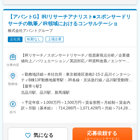
■キャリアパス：
能性もあります
・まずはマクロ経済調査、自治体からの受託調査（計画づくり
等）、マーケティング調査を経験豊富なスタッフと一緒に幅広く
■平均残業時間
【アバントG】IR/リサーチアナリスト■スポンサードリ
経験していただきます。
・残業：10~25h(19時までに退社している社員が多いです）
サーチの執筆／IR領域におけるコンサルテーショ
・将来的には各案件のプロジェクトマネージャーとして、チーム
マネジメントを担っていただくことを考えています。
株式会社アバントグループ
■配属されるグループ
審査部 企業調査室（19名）
正社員
転勤なし
上場企業
■配属予定部署：株式会社ちばぎん総合研究所 調査部
※専門性の高い業務ですが、ベテラン社員がフォローをしながらキ
・千葉銀行のグループ会社として、設立以来30余年にわたって地
ャッチアップいただきますのでご安心ください。
域に密着してまちづくり支援ノウハウ、経済・産業分析ノウハウ
【IRリサーチ／スポンサードリサーチ／投資家視点分析／企業価
を積上げてきたことにより、地域から信頼され、期待されている
変更の範囲：【変更の範囲：原則変更なし。ただし、本人の同意
値向上／バリュエーション／英語対応／IR資料改善／エンゲージ
会社です。こうした期待に応えるべく、地域の事業者や自治体が
仕事内容
ある場合を除く】
メント支援】
抱える課題の解決に役立つ情報提供・提言に努めています。
＜勤務地詳細＞本社住所：東京都港区港南2-15-2 品川インターシ
・調査部は若手からベテランまで幅広い年代の20名が在籍してお
投資家と発行体の双方を深く理解し、対話の質を高めるポジショ
ティB棟13F勤務地最寄駅：JR各線・京浜急行線／品川駅受動喫煙
り、うち7名が女性です。男女問わず、多様な年代のスタッフが活
ン。分析力と論理的表現力を軸に、資本市場での企業評価向上に
勤務地
対策：屋内全面禁煙変更の範囲：会社の定める事業所（リモート
躍しています。
【最寄り駅】
貢献します。
ワーク含む）
北品川駅、品川駅、新馬場駅
■募集背景：
■採用背景
＜予定年収＞1,000万円～1,500万円＜賃金形態＞月給制＜賃金内
地域のまちづくり支援に関わる調査やマーケティング調査など、
スポンサードリサーチ事業の立ち上げ・拡大および投資家エンゲ
訳＞月額（基本給）：714,286円～1,071,429円＜月給＞714,286
自治体や民間事業者からの依頼案件が増加するほか、親会社であ
ージメント需要の高まりを受け、調査レポート執筆と提言を担う
給与
円～1,071,429円＜昇給有無＞有＜残業手当＞無＜給与補足＞※賞
る千葉銀行からも銀行経営戦略をたてるうえでの参考とする調査
体制を強化するための増員です。
与：年3回賃金はあくまでも目安の金額であり、選考を通じて上下
依頼も増加しています。県内に本社をおく唯一のシンクタンクと
する可能性があります。月給(月額)は固定手当を含めた表記です。
して各方面からの期待が高まるなか、増加する調査依頼に対応す
■業務内容
るため研究員を募集します。
応募依頼する
上場企業を対象に、投資家目線での分析と提言を実行。主軸はス
気になる
（エージェントサービス）
ポンサードリサーチレポートの作成で、財務・事業の定量定性デ