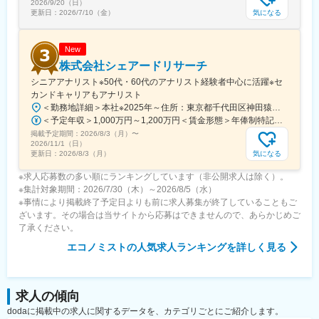
2026/9/20（日）
気になる
更新日：
2026/7/10（金）
New
株式会社シェアードリサーチ
シニアアナリスト※50代・60代のアナリスト経験者中心に活躍※セ
カンドキャリアもアナリスト
＜勤務地詳細＞本社※2025年～住所：東京都千代田区神田猿楽町2丁目6-10 Daiwa猿楽町ビル1階 勤務地最寄駅：JR総武線、地下鉄三田線線／水道橋駅駅受動喫煙対策：屋内全面禁煙
＜予定年収＞1,000万円～1,200万円＜賃金形態＞年俸制特記事項無し＜賃金内訳＞年額（基本給）：2,500,008円～3,000,009円その他固定手当/月：444,953円～533,943円＜月額＞833,334円～999,999円（12分割）（一律手当を含む）＜昇給有無＞有＜残業手当＞有＜給与補足＞その他固定手当・固定深夜残業代20時間分：28,285円・シニアアナリスト手当：83,334円～・暫定インセンティブ20社分：333,334円～固定時間を超える労働を行った場合は手当を追加支給する旨担当企業1社につき年俸50万円で、担当20社を目指していただきます。賃金はあくまでも目安の金額であり、選考を通じて上下する可能性があります。月給(月額)は固定手当を含めた表記です。
掲載予定期間：
2026/8/3（月）
〜
2026/11/1（日）
気になる
更新日：
2026/8/3（月）
※求人応募数の多い順にランキングしています（非公開求人は除く）。
※集計対象期間：2026/7/30（木）～2026/8/5（水）
※事情により掲載終了予定日よりも前に求人募集が終了していることもご
ざいます。その場合は当サイトから応募はできませんので、あらかじめご
了承ください。
エコノミスト
の人気求人ランキングを詳しく見る
求人の傾向
dodaに掲載中の求人に関するデータを、カテゴリごとにご紹介します。