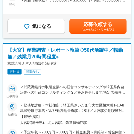
＞月額（基本給）：330,000円～350,000円＜月給＞330,000円～
M＆A、広告サービス、人材採用など）により選ばれています。
海外進出支援、外国為替取引、貿易金融等に関する各種サポート
給与
350,000円＜昇給有無＞有＜残業手当＞有＜給与補足＞上記月給
（2）国際業務に関する企画・戦略立案
は同職種における最低給与であり、入社時の経験等によって月給
■福利厚生と働き方
国際ビジネスに係る戦略立案、新商品・新サービスの企画・推進
は上記以上となります。弊社規定に沿って賞与の支給（年２回）
社員のライフスタイル充実を図り家庭と仕事を両立し、生涯のキ
等（トレードファイナンス、クロスボーダーローン、外為決済サ
がございます。賃金はあくまでも目安の金額であり、選考を通じ
ャリアを育成できる制度があります。
応募依頼する
ービス等）
気になる
て上下する可能性があります。月給(月額)は固定手当を含めた表記
・有給休暇：平均取得13.3日
（エージェントサービス）
です。
・連休：連続休暇制度（5日）プチバカンス（3日）など
■扱うサービス
・早帰り日：毎週水・金曜日、退行目標17:30
トレードファイナンス、クロスボーダーローン、外国為替決済、
※早帰り日以外の退行目標19：00
国際送金、貿易保険等
・月間残業時間約13.9時間
【大宮】産業調査・レポート執筆◇50代活躍中／転勤
・育児休暇はお子様が2歳まで＜2022年度：女性97.7％、男性
無／残業月20時間程度※
■組織構成
130.2％＞
国際業務経験者や専門人材が在籍し、協働による成長が可能な環
株式会社ぶぎん地域経済研究所
境です。
変更の範囲：会社の定める業務
正社員
転勤なし
■業務の魅力
グローバルな領域で専門性を高めながら多様なクライアントと関
＜武蔵野銀行の取引企業への経営コンサルティングや埼玉県内自
われます。海外駐在や国際プロジェクト参画も目指せます。
治体への行政コンサルティングなどをお任せします/所定労働時間
仕事内容
7時間30分/残業月20時間程度/転勤無＞
■教育体制
■業務内容
＜勤務地詳細＞本社住所：埼玉県さいたま市大宮区桜木町1-10-8
OJTや研修を通じ国際業務の知見・ノウハウを着実に習得できま
調査事業部の業務は大きく自主調査と受託調査＞に分けられま
武蔵野銀行本店ビル7F勤務地最寄駅：JR線／大宮駅受動喫煙対
す。
す。
勤務地
策：屋内全面禁煙変更の範囲：無
【最寄り駅】
【自主調査】
■就業環境
大宮駅(埼玉県)、北大宮駅、鉄道博物館駅
「定例調査レポート」の執筆
フレックスタイム制やリモートワークを活用し、働きやすさを重
※過去のレポート例：
＜予定年収＞700万円～800万円＜賃金形態＞月給制＜賃金内訳＞
視しています。当面は国内で勤務していただきますが、将来的に