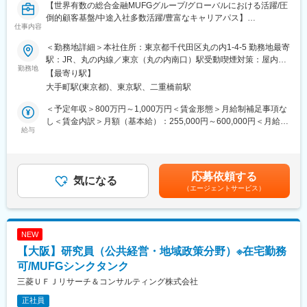
【世界有数の総合金融MUFGグループ/グローバルにおける活躍/圧
倒的顧客基盤/中途入社多数活躍/豊富なキャリアパス】
仕事内容
■業務内容：
・マクロ経済や金融市場に係る調査分析とレポート・資料の作成
＜勤務地詳細＞本社住所：東京都千代田区丸の内1-4-5 勤務地最寄
・社内の役員・他部署宛の経済動向説明や、社外の顧客等向けの
駅：JR、丸の内線／東京（丸の内南口）駅受動喫煙対策：屋内全
レクチャー・講演の実施
勤務地
面禁煙変更の範囲：会社の定める事業所（リモートワーク含む）
【最寄り駅】
・銀行の経営・リスク管理に係るマクロ経済シナリオの策定、等
大手町駅(東京都)、東京駅、二重橋前駅
※調査分析をご担当頂く地域・分野は、経験や適性等を踏まえて決
定
＜予定年収＞800万円～1,000万円＜賃金形態＞月給制補足事項な
■組織構成：
し＜賃金内訳＞月額（基本給）：255,000円～600,000円＜月給＞
・経済調査室は「経済調査Gr.（経済・金融・政策調査）」と「海
給与
255,000円～600,000円＜昇給有無＞有＜残業手当＞有＜給与補足
外情報戦略Gr.（地政学等調査）」により構成される約30名の組織
＞※給与詳細は経験、前職の年収、同行基準テーブルを考慮の上決
です。「経済調査Gr.」は、東京に経済調査班・金融調査班・政策
定します（同行規定による提示）。賃金はあくまでも目安の金額
調査班3チームを配するほか、名古屋・大阪・ニューヨーク・ロン
であり、選考を通じて上下する可能性があります。月給(月額)は固
応募依頼する
ドン・香港に駐在を置いています。今回の募集ポストは「経済調
気になる
定手当を含めた表記です。
（エージェントサービス）
査Gr.」の経済調査班に配属されるエコノミストです。
■部署概要：
・経済調査室は経営企画部内にあり、経済・金融・政策動向の分
析を通じて経営戦略立案やリスク管理、顧客業務推進等をサポー
NEW
トしているインハウスのシンクタンクです。調査レポートの一部
【大阪】研究員（公共経営・地域政策分野）※在宅勤務
は三菱UFJ銀行のウェブサイト内「経済・産業レポートとマーケ
ット情報」に掲載されています
可/MUFGシンクタンク
（https://www.bk.mufg.jp/rept_mkt/index.html）。
三菱ＵＦＪリサーチ＆コンサルティング株式会社
■業務の魅力：
正社員
・マクロ経済等の調査に係る専門スキルを磨きながら、銀行経営