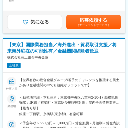
システム）の管理・運営
給与
673,000円＜昇給有無＞有＜残業手当＞有＜給与補足＞賞与／年2
・バーゼルパラメータの算出・分析・対策の立案
回（6月・12月）■手当：通勤手当、残業手当、退職金制度、勤務
・信用リスク計測システムの管理・運営、分析、対策の立案
地手当・保育手当・子育て支援手当・職種手当・赴任手当■住居補
・格付・自己査定に係る制度の維持・管理、分析、対策の立案
助社宅・独身寮の貸与制度あり（水戸市への通勤が困難な場合）
応募依頼する
気になる
借り上げ社宅：月1～2万円程度独身寮：月1万円程度賃金はあく
（エージェントサービス）
■勤務地
までも目安の金額であり、選考を通じて上下する可能性がありま
総合職採用のため異動可能性はございますが、専門職採用につき
す。月給(月額)は固定手当を含めた表記です。
原則本社勤務となります。
【東京】国際業務担当／海外進出・貿易取引支援／将
■常陽銀行の強み
来海外駐在の可能性有／金融機関経験者歓迎
全国地方銀行グループで資産規模第3位のめぶきFGの経済基盤
お客様のニーズが多様化する中で、コンサルティング機能の強化
株式会社商工組合中央金庫
やITサービス／データの利活用によりお客様・地域と共に成長す
正社員
るビジネスモデルの構築をしています。
・3年間で150億円のIT投資「DX認定事業者」
BIツールや生成AIを全員が活用できる状態を目指す。ITリテラシー
【世界有数の総合金融グループ/若手のチャレンジを推奨する風土
が高いのも特徴です。ペーパーレス化などのバックオフィス改
があり金融機関の中でも組織がフラットです】
革、業務効率化だけでなく、社員の働き方改善に繋がる取り組み
仕事内容
■業務内容
はもちろん、お客様へデジタルチャネルの利便性向上、データ活
国際部では、海外駐在員や国際業務に精通した専門人材が蓄積し
＜勤務地詳細＞本社住所：東京都中央区八重洲2-10-17 勤務地最
用による適切な提案など、地方銀行の新しいモデルケースを開拓
てきた豊富な知見と実績を活用し、進出前の情報提供から事業展
寄駅：JR線／有楽町・東京駅受動喫煙対策：屋内全面禁煙変更の
しています。
開のステージに応じた支援まで、お客様に実効性の高いサービス
勤務地
範囲：会社の定める事業所（リモートワーク含む）
・コンサルティング力の強化
【最寄り駅】
を提供しています。
お客さまの円滑な資金支援、事業戦略、事業承継などの様々な経
銀座一丁目駅、京橋駅(東京都)、有楽町駅
ご経験・適性に応じて、以下いずれかの業務をご担当いただきま
営課題解決に向けて取り組んでおり、伝統的な銀行業務からお客
す。
＜予定年収＞550万円～1,000万円＜賃金形態＞月給制＜賃金内訳
様へあらゆる課題へソリューション提案（DX化支援、事業承継・
（1）海外展開・貿易取引に関するお客様支援