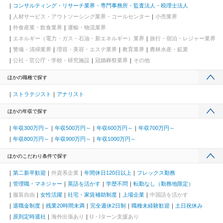
コンサルティング・リサーチ業界・専門事務所・監査法人・税理士法人
人材サービス・アウトソーシング業界・コールセンター
小売業界
外食産業・飲食業界
運輸・物流業界
エネルギー（電力・ガス・石油・新エネルギー）業界
旅行・宿泊・レジャー業界
警備・清掃業界
理容・美容・エステ業界
教育業界
農林水産・鉱業
公社・官公庁・学校・研究施設
冠婚葬祭業界
その他
ほかの職種で探す
ストラテジスト
アナリスト
ほかの年収で探す
年収300万円～
年収500万円～
年収600万円～
年収700万円～
年収800万円～
年収900万円～
年収1000万円～
ほかのこだわり条件で探す
第二新卒歓迎
外資系企業
年間休日120日以上
フレックス勤務
管理職・マネジャー
英語を活かす
学歴不問
転勤なし（勤務地限定）
服装自由
女性活躍
社宅・家賃補助制度
上場企業
中国語を活かす
退職金制度
残業20時間未満
完全週休2日制
職種未経験歓迎
土日祝休み
原則定時退社
海外出張あり
U・Iターン支援あり