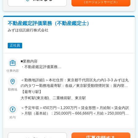
長可能。特定セクターのスペシャリストとしての深化も可能で
（エージェントサービス）
※当該業務経験の豊富な方、大歓迎です。
通じて上下する可能性があります。賃金はあくまでも目安の金額
す。
であり、選考を通じて上下する可能性があります。月給(月額)は固
■配属想定：
定手当を含めた表記です。
■出向先について
りそなホールディングス市場企画部（りそな銀行より出向扱）市
企業名：株式会社VISTA https://vista.avantgroup.com/
不動産鑑定評価業務（不動産鑑定士）
場戦略Gr（14名）
住所：東京都港区港南2-15-2品川インターシティ B棟13階
みずほ信託銀行株式会社
兼りそな銀行資金証券部兼埼玉りそな銀行資金証券部
事業内容：株式市場における個社のポジショニングに応じた経営
※りそなホールディングス市場企画部、りそな銀行資金証券部、埼
コンサルティングサービスを提供し、持続的な企業価値向上とス
玉りそな銀行資金証券部を合わせた市場部門人員は90名となって
テークホルダーへの長期的価値創出の実現を支援
正社員
おります。
■働き方
変更の範囲：会社の定める業務
■業務内容
・平均残業時間2時間/日
・不動産鑑定評価業務
・在宅勤務やサテライト勤務等を推進しており、社員に合わせた
仕事内容
1.依頼者との依頼受任交渉
就業環境の整備にも力を入れております。
2.評価資料、マーケットデータの収集・分析
＜勤務地詳細1＞本社住所：東京都千代田区丸の内1-3-3 みずほ丸
3.現地調査、周辺環境調査
の内タワー勤務地最寄駅：各線／東京駅受動喫煙対策：屋内喫煙
■キャリアパス
4.鑑定評価書の作成、依頼者への評価内容の説明
勤務地
可能場所あり＜勤務地詳細2＞東京23区内住所：東京都23区内 受
ご入社頂く方に合わせ、教育体制を考えております。
【最寄り駅】
・不動産コンサルティング業務
動喫煙対策：屋内全面禁煙変更の範囲：会社の定める事業所（リ
しっかりと地に足をつけ、中長期目線で、ご活躍できるようフォ
大手町駅(東京都)、二重橋前駅、東京駅
・みずほグループの営業・コンサルティング担当者への営業支
モートワーク含む）
ローしていきますので当該業務での専門性を高めたい方にはおス
援、案件相談対応
＜予定年収＞450万円～1,200万円＜賃金形態＞月給制＜賃金内訳
スメです。
＞月額（基本給）：250,000円～666,666円＜月給＞250,000円～
■業務の特徴
給与
666,666円＜昇給有無＞有＜残業手当＞有＜給与補足＞※上記はあ
■りそなグループの市場部門について：
大手信託銀行内の不動産鑑定評価チームとして、取引先からの企
くまで目安であり、月給は能力・適性等を考慮し、当行の規定に
当社グループの市場部門は、りそなグループの市場部門を企画・
業会計、売買、担保評価、相続を目的とした鑑定評価に対応。
より決定いたします。※上記予定年収は残業手当を含みます。・時
統括するりそなホールディングス市場企画部（企画統括グルー
全国エリア・幅広いアセットに携わることができます。
間外勤務手当：時間外勤務時間に応じて支払う。※管理監督者の場
プ、市場戦略グループ）のほか、りそな銀行資金証券部（資金チ