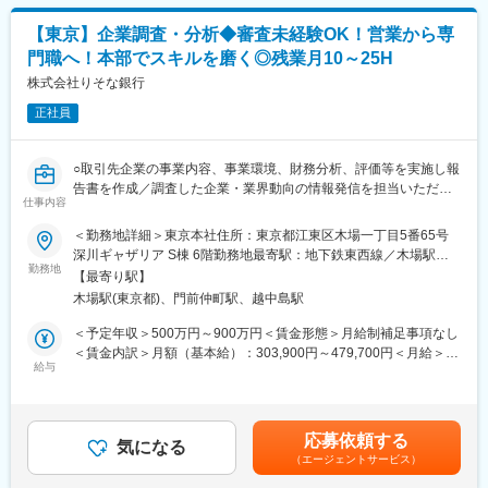
任せいたします。
その後、特定の領域に関し、ご自身でテーマを設定した研究を行
【東京】企業調査・分析◆審査未経験OK！営業から専
い、将来的には日本経済に関する特定分野における調査レポート
門職へ！本部でスキルを磨く◎残業月10～25H
の執筆、社外発信を想定しております。
また、親会社経由で講演依頼を受けるため、主に内外経済の見通
株式会社りそな銀行
しについて講演いただきます。
正社員
地元愛や都道府県別の生活意識の変化、恋愛や結婚といったライ
フイベント関連など（過去実施例）のアンケート調査を実施し、
○取引先企業の事業内容、事業環境、財務分析、評価等を実施し報
その考察を行うなどにも関与いただきます。
告書を作成／調査した企業・業界動向の情報発信を担当いただき
https://www.myri.co.jp/news/
仕事内容
ます
○法人融資経験などを活かし、本部ポジションに挑戦いただけま
＜勤務地詳細＞東京本社住所：東京都江東区木場一丁目5番65号
■評価制度：
す。フォロー体制が充実した環境です。
深川ギャザリア S棟 6階勤務地最寄駅：地下鉄東西線／木場駅受
当社規定により、調査レポートなどを含む各種アウトプットの数
勤務地
動喫煙対策：屋内全面禁煙変更の範囲：本文参照
を目標として設定いただきます。
【最寄り駅】
■お任せしたい業務内容
また、発信したレポートの社外評価のひとつとして、マスコミで
木場駅(東京都)、門前仲町駅、越中島駅
<企業調査報告書作成業務>
の取り上げなども評価に加味される場合もあります。
・報告書の作成、企業や業界の調査内容の情報発信をお任せしま
＜予定年収＞500万円～900万円＜賃金形態＞月給制補足事項なし
※こちらに関しては目標設定はいたしません。
す。
＜賃金内訳＞月額（基本給）：303,900円～479,700円＜月給＞
・報告書は、様々な方法で収集した情報をもとに作成します。
給与
303,900円～479,700円＜昇給有無＞有＜残業手当＞有＜給与補足
■当ポジションの魅力：
(経営者に対する経営課題や事業内容のヒアリング・同業他社への
＞※給与詳細は経験、前職の年収、当行基準テーブルを考慮の上決
・マクロ経済分析への強い興味がおありであれば、専門性の高い
ヒアリング・決算書から財務データの読み取り・外部データ等を
定します（当行規定による提示）※予定年収はあくまでも目安の金
領域で力量を広げていくことのできる環境が整っております。
もとに作成）
額であり、選考を通じて上下する可能性があります。賃金はあく
応募依頼する
・1件あたりの企業調査期間は、2～3カ月程度で、基本的にはお
気になる
までも目安の金額であり、選考を通じて上下する可能性がありま
■組織体制：
（エージェントサービス）
一人でご担当いただきます。
す。月給(月額)は固定手当を含めた表記です。
経済調査部は4名が在籍しております。
・企業への訪問頻度は、実務担当者面談1回、経営者面談1回の合