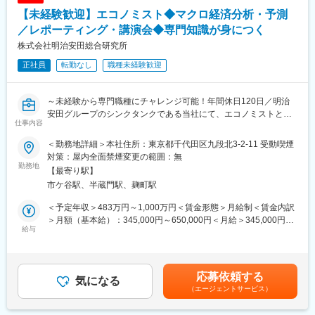
機関投資家向けにつくられた「企業徹底分析レポート」は130カ
【未経験歓迎】エコノミスト◆マクロ経済分析・予測
国6,800を超える機関投資家のほか、多くの個人投資家にも活用さ
れています。スポンサー企業を対象とした徹底的な分析情報を広
／レポーティング・講演会◆専門知識が身につく
く投資家に共有することで、投資家の企業理解促進、企業IRの効
株式会社明治安田総合研究所
率化に貢献しています。
正社員
転勤なし
職種未経験歓迎
※リサーチカバレッジとは
投資家の知りたいことがすべてが詰まっている、弊社独自のレポ
～未経験から専門職種にチャレンジ可能！年間休日120日／明治
ートです。弊社のレポートでは売買の推奨や、短期投資で儲かる
安田グループのシンクタンクである当社にて、エコノミストとし
株式銘柄の紹介は一切ありません。唯一の焦点は「企業の実態」
仕事内容
て経済・金融情勢等の分析・予測業務をご担当いただきます～
です。
「何をしている会社か」「ビジネスモデルはどうなっているか」
＜勤務地詳細＞本社住所：東京都千代田区九段北3-2-11 受動喫煙
■具体的な業務：
「過去の実績はどうか」「他社と比して競争力があるか」「その
対策：屋内全面禁煙変更の範囲：無
※ご経験や力量に応じて段階的に活躍の場をご提供していきます。
勤務地
会社の強みと弱みは何か」という投資家の視点、かつ客観的な立
【最寄り駅】
・日本、米国、欧州、中国経済等のマクロ経済分析・予測
場で企業を徹底して分析することにこだわっています。
市ケ谷駅、半蔵門駅、麹町駅
・金融政策・市場の分析・予測
・定期的なレポート作成・発信、社内外向けプレゼンテーション
◆"最高齢63歳のアナリスト"が活躍／50代～60代が中心の職場で
＜予定年収＞483万円～1,000万円＜賃金形態＞月給制＜賃金内訳
・経済動向などの明治安田生命への影響調査等
す◆
＞月額（基本給）：345,000円～650,000円＜月給＞345,000円～
・ご自身が執筆した経済・金融レポートについて、新聞・Webメ
給与
リサーチ部門では、35名（アナリスト20名、アシスタント15名）
650,000円＜昇給有無＞有＜残業手当＞有＜給与補足＞※上記年収
ディア等への掲載、コメント引用などのメディア露出
が在籍しています。国内外の証券会社、メガバンク、資産運用会
はあくまで想定であり、実際のご提示年収は職務経験等に応じ
社などで20年以上のキャリアを有する「50代・60代のプロフェッ
て、選考を通して決定いたします。賃金はあくまでも目安の金額
■入社後お任せする業務（未経験者の場合）：
ショナル」が多いことが特徴です。
であり、選考を通じて上下する可能性があります。月給(月額)は固
応募依頼する
定期的に出しているレポートを参考にしながら、内外マクロ経済
気になる
定手当を含めた表記です。
（エージェントサービス）
に関するレポート作成からスタートします。
また、中国と豪州のマクロ経済担当として経済見通しの作成をお