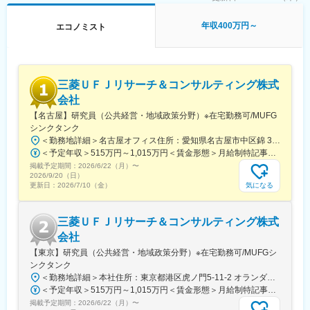
財務分析の深さは証券会社以上のレベルを目指せます。全員でレ
ビュー・添削を行う文化があり、経験豊富なシニアアナリストか
年収400万円～
エコノミスト
ら多くを吸収できる点も魅力です。
■働く環境
組織は取締役が部長を務め、アナリスト25名が在籍。20～60代ま
で幅広い年代が活躍しています。中途入社者は、証券会社のバイ
三菱ＵＦＪリサーチ＆コンサルティング株式
サイド・セルサイドアナリストや銀行調査部出身者が中心です。
会社
担当セクターは、各人の経験や得意分野を参考にしつつ、基本的
【名古屋】研究員（公共経営・地域政策分野）※在宅勤務可/MUFG
には幅広い業界をお任せします。ただし、担当銘柄が過度に偏る
シンクタンク
場合や、どうしても対応が難しい業界は調整します。
＜勤務地詳細＞名古屋オフィス住所：愛知県名古屋市中区錦 3-21-24 勤務地最寄駅：地下鉄東山線線／伏見駅・栄駅駅受動喫煙対策：屋内全面禁煙変更の範囲：会社の定める事業所（リモートワーク含む）
クライアントからの「書いてほしい／ほしくない」要望には丁寧
＜予定年収＞515万円～1,015万円＜賃金形態＞月給制特記事項なし＜賃金内訳＞月額（基本給）：205,000円～407,000円その他固定手当/月：52,000円固定残業手当/月：76,270円～136,120円（固定残業時間38時間30分/月）超過した時間外労働の残業手当は追加支給＜月給＞333,270円～595,120円（一律手当を含む）＜昇給有無＞有＜残業手当＞有＜給与補足＞■賞与：年2回（6月、12月）※業績連動※給与詳細は経験・能力・前給等を考慮し、同社規定により決定します。※固定残業代相当時間を超える時間外労働分について、割増賃金の支給なし（深夜労働・休日労働の場合は別途割増賃金あり）賃金はあくまでも目安の金額であり、選考を通じて上下する可能性があります。月給(月額)は固定手当を含めた表記です。
に耳を傾けつつ、投資家の判断に必要な情報は守るというスタン
掲載予定期間：
スで、表現面を工夫しながら合意形成を図っています。
2026/6/22（月）
〜
2026/9/20（日）
気になる
更新日：
2026/7/10（金）
三菱ＵＦＪリサーチ＆コンサルティング株式
会社
【東京】研究員（公共経営・地域政策分野）※在宅勤務可/MUFGシ
ンクタンク
＜勤務地詳細＞本社住所：東京都港区虎ノ門5-11-2 オランダヒルズ森タワー勤務地最寄駅：東京メトロ日比谷線／神谷町駅受動喫煙対策：屋内全面禁煙変更の範囲：会社の定める事業所（リモートワーク含む）
＜予定年収＞515万円～1,015万円＜賃金形態＞月給制特記事項なし＜賃金内訳＞月額（基本給）：205,000円～407,000円その他固定手当/月：52,000円固定残業手当/月：76,270円～136,120円（固定残業時間38時間30分/月）超過した時間外労働の残業手当は追加支給＜月給＞333,270円～595,120円（一律手当を含む）＜昇給有無＞有＜残業手当＞有＜給与補足＞■賞与：年2回（6月、12月）※業績連動※給与詳細は経験・能力・前給等を考慮し、同社規定により決定します。※固定残業代相当時間を超える時間外労働分について、割増賃金の支給なし（深夜労働・休日労働の場合は別途割増賃金あり）賃金はあくまでも目安の金額であり、選考を通じて上下する可能性があります。月給(月額)は固定手当を含めた表記です。
掲載予定期間：
2026/6/22（月）
〜