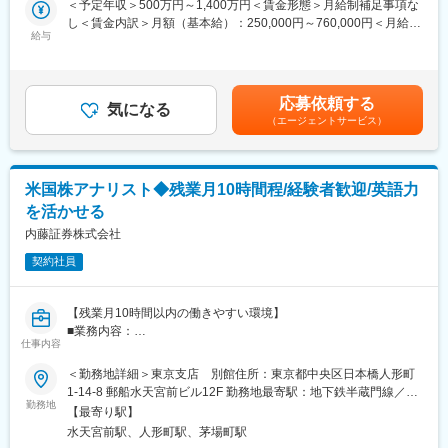
＜予定年収＞500万円～1,400万円＜賃金形態＞月給制補足事項な
れる新たな経営視点と実践～
■企業としての特徴：
し＜賃金内訳＞月額（基本給）：250,000円～760,000円＜月給＞
■組織構成
◎MUFGの中核を担う信託銀行として、高度かつ幅広い専門性を
給与
250,000円～760,000円＜昇給有無＞有＜残業手当＞有＜給与補足
調査事業部
お客様へ提供。Fintech等による金融の変革の中においても、
＞■前職・経験を考慮の上、同社規定により決定いたします。■昇
部長1名、研究員4名、編集デザイナー1名、調査アシスタント１
MUFGの国内随一の圧倒的な顧客基盤に対して高い付加価値を生
給：年1回、■賞与：年2回賃金はあくまでも目安の金額であり、
名
み出し続けることで更なる成長を目指しています。
選考を通じて上下する可能性があります。賃金はあくまでも目安
産業調査メディア会社、大手企業信用調査会社、銀行出身の方が
応募依頼する
◎足許では高度な専門性発揮を担える人材に焦点を当てた人事制
気になる
の金額であり、選考を通じて上下する可能性があります。月給(月
ご活躍されています。
（エージェントサービス）
度への改定を行い、主軸となる事業領域を中心に即戦力としての
額)は固定手当を含めた表記です。
■働き方
キャリア採用を拡大しております。
残業時間は平均20時間程度で18時30分にはほとんどの方が退勤し
◎またワークライフバランスの実現に向けて、ライブウィークと
ています。
呼ぶ「半期毎の5営業日連続休暇」取得を強く奨励し、加えて効率
なお、服装はビジネスカジュアル可となっております。
米国株アナリスト◆残業月10時間程/経験者歓迎/英語力
的・魅力的な職場作りを目指した「スマートワーク」推進による
■福利厚生
を活かせる
社内業務改革にも常に取り組んでおります。
・連続休暇：連続した7日間（土日祝日を利用して最長10日間可
内藤証券株式会社
能）
変更の範囲：当社業務全般
・計画休暇：連続した3日間（土日祝日を利用して最長6日間可
契約社員
能）
・産前／産後休暇（産前6週間／産後8週間）
・育児休業（保育園等に入れないなどの場合、最長で子が2歳に達
【残業月10時間以内の働きやすい環境】
する日が属する月の末日まで）
■業務内容：
仕事内容
・時短勤務（始業･終業時刻を最大2時間短縮／小学校3年生まで）
米国株アナリストとして、以下業務に携わっていただきます。
・米国株レポート作成（銘柄・決算概要など）
＜勤務地詳細＞東京支店 別館住所：東京都中央区日本橋人形町
変更の範囲：会社の定める業務
・現地のメディアや企業サイト・取引所などからの情報収集
1-14-8 郵船水天宮前ビル12F 勤務地最寄駅：地下鉄半蔵門線／水
・メディア出演やWEB セミナー、支店セミナー・勉強会の主催
勤務地
天宮前駅受動喫煙対策：敷地内喫煙可能場所あり変更の範囲：会
【最寄り駅】
（将来的）
社の定める事業所
水天宮前駅、人形町駅、茅場町駅
・支店や営業担当者からの問い合わせ対応