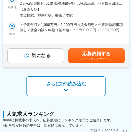
Daiwa猿楽町ビル1階 勤務地最寄駅：JR総武線、地下鉄三田線／
■業務内容
勤務地
水道橋駅受動喫煙対策：敷地内全面禁煙
【最寄り駅】
IRリサーチレポート（約50ページ）の企画・取材・執筆・更新を
水道橋駅、神保町駅、御茶ノ水駅
一貫して担当します。発行体企業と契約後、経営者やIR担当者へ
のインタビュー、有価証券報告書・決算短信・開示資料などの分
＜予定年収＞1,000万円～1,200万円＜賃金形態＞年俸制特記事項
析を行い、事業内容、収益モデル、競合比較、強み・弱みを客観
無し＜賃金内訳＞年額（基本給）：2,500,008円～3,000,009円そ
的に整理します。
給与
の他固定手当/月：444,953円～533,943円＜月額＞833,334円～
完成レポートは機関投資家・個人投資家向けIRプラットフォーム
999,999円（12分割）（一律手当を含む）＜昇給有無＞有＜残業
に公開され、投資家が理解を深めるための基礎資料となります。
手当＞有＜給与補足＞※給与内訳・固定残業代27時間分：180,047
入社後は詳細なマニュアル・フォーマットに沿って業務を習得
円～・固定深夜残業代20時間分：28,285円～・シニアアナリスト
応募依頼する
し、先輩アナリストのレビューを受けながらクオリティを高めて
気になる
手当：83,334円～・暫定インセンティブ20社分：333,334円～担
（エージェントサービス）
いきます。
当企業1社につき年俸50万円で、担当20社を目指していただきま
最終的には一人あたり20～25社を担当し、決算ごと・四半期ごと
す。賃金はあくまでも目安の金額であり、選考を通じて上下する
に企業取材とレポート更新を実施。
可能性があります。月給(月額)は固定手当を含めた表記です。
対象は主に日本株ですが、経験により外国株やクレジット、銀行
調査出身の方にもご活躍いただける内容です。
さらに2件読み込む
■業務の魅力
バイサイド・セルサイドのように「株を買ってもらう」目的のレ
ポートではなく、中立的な立場から事実と分析を積み上げる点が
特徴です。良い点も悪い点も含めてフラットに記載することで、
投資家が自らの判断で投資可否を考えられる環境づくりに貢献で
人気求人ランキング
きます。執筆者名は表に出ないため、個人名よりもアウトプット
dodaに掲載中の求人を、応募数順にランキング形式でご紹介します。
の質で勝負したい職人志向の方に最適です。
※応募数が同数の場合は、新着順に表示しています。
1社あたり約50ページを書き込むため、ビジネスモデルの理解や
更新日：
2026/8/6（木）