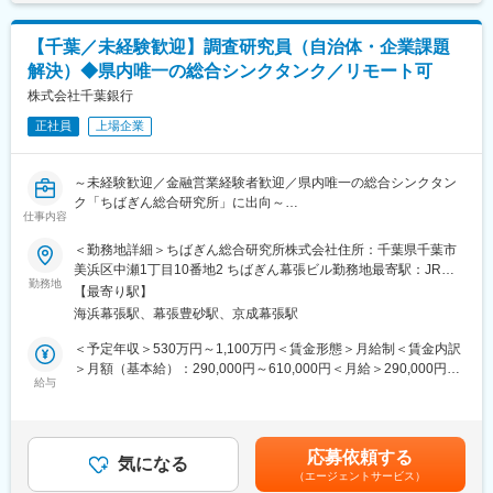
専門知識を持ったエコノミストと働くことができるため専門知識
計2回が多いですが、場合によっては、工場見学などで面談回数が
が身につきます。育成については基本的にOJTを想定しており周
増えることもあります。
囲にいつでも質問・相談ができる環境です。
【千葉／未経験歓迎】調査研究員（自治体・企業課題
https://www.myri.co.jp/division/researcher/
解決）◆県内唯一の総合シンクタンク／リモート可
<社内向けレポート作成業務>
・業界動向の調査結果をもとに、社内向けのレポートや資料の作
株式会社千葉銀行
変更の範囲：会社の定める業務
成にも携わって頂きます。
正社員
上場企業
※その他、研修等の人財育成や、将来的には、ご本人のご希望や適
性に応じて、組織運営や管理補佐としての役割も担って頂きたい
と考えております。
～未経験歓迎／金融営業経験者歓迎／県内唯一の総合シンクタン
ク「ちばぎん総合研究所」に出向～
■本ポジションの魅力
仕事内容
■お任せする業務：
・様々な業界や企業に関する知見を蓄えることができる業務で
・マクロ、ミクロの両視点からの経済分析、産業分析
＜勤務地詳細＞ちばぎん総合研究所株式会社住所：千葉県千葉市
す。
・自治体（主に千葉県内）からの受託調査
美浜区中瀬1丁目10番地2 ちばぎん幕張ビル勤務地最寄駅：JR京
・作成した報告書が融資案件の審査資料に用いられるため、責任
・民間企業の依頼に応じたオーダーメイドのマーケティング調査
勤務地
葉線／海浜幕張駅受動喫煙対策：屋内全面禁煙変更の範囲：当行
のある業務に携わることができます。
【最寄り駅】
が指定する場所 ※配置転換や転勤・出向などの人事異動等によ
・長年、企業調査業務に携わっているベテラン社員が多く、豊富
海浜幕張駅、幕張豊砂駅、京成幕張駅
■当ポジションの魅力：
り、就業場所を変更することがある。
な知識やノウハウがあり未経験の方でも一から教育できる体制が
・地域の自治体や企業の課題解決ニーズが業務のスタートである
＜予定年収＞530万円～1,100万円＜賃金形態＞月給制＜賃金内訳
整っています。
ため、業務を通じて様々な調査スキルを身につけられるだけでな
＞月額（基本給）：290,000円～610,000円＜月給＞290,000円～
・情報発信や研修等の人財育成を通して、自身のプレゼン能力や
く、地域の活性化への貢献というやりがいを感じることができる
給与
610,000円＜昇給有無＞有＜残業手当＞有＜給与補足＞※当行の規
情報発信力の向上を目指すことができます。
職場です。
程により決定します。■賞与実績：月給約6か月分程度賃金はあく
・多くの調査業務では様々な人に会って話をきく機会があり、こ
までも目安の金額であり、選考を通じて上下する可能性がありま
■将来的なキャリアプラン
うした機会を通じて日々新たな視点に接することができるだけで
す。月給(月額)は固定手当を含めた表記です。
・当室内での業務経験を積み重ねることによりプロ人財としての
応募依頼する
なく、人的ネットワーク（人脈）を広げることができます。
気になる
キャリアアップを想定していますが、一定の経験を積んで頂いた
（エージェントサービス）
後は、本部各部内や営業店へ異動することでのキャリアップの可