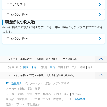
エコノミスト
年収400万円～
職業別の求人数
dodaに掲載中の求人に関するデータを、年収×職種ごとにグラフ形式でご紹介
します。
年収400万円～
エコノミスト、年収400万円～の転職・求人情報をエリアで絞り込む
北海道･東北
関東
東海
北信越
関西
中国･四国
九州・沖縄
海外
エコノミスト、年収400万円～の転職・求人情報を業種で絞り込む
IT・通信業界
インターネット・広告・メディア業界
メーカー（機械・電気）業界
メーカー（素材・化学・食品・化粧品・その他）業界
商社業界
医薬品・医療機器・ライフサイエンス・医療系サービス
金融業界
建設・プラント・不動産業界