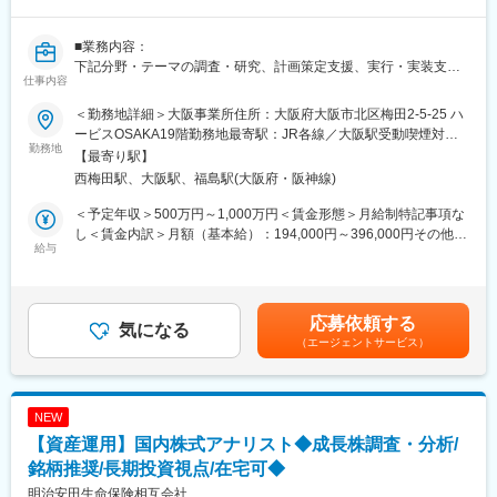
や顧客ビジネスのサポートなど、インハウスのシンクタンクなら
ではの経験を積むことができます。
■業務内容：
・東京でマクロ経済調査をしながら、金融・政策調査の担当者や
下記分野・テーマの調査・研究、計画策定支援、実行・実装支援
ニューヨーク・ロンドン・香港・名古屋・大阪の室員と接点を持
仕事内容
に従事頂ける方を募集しております。
つことで、調査の幅や視野を拡げる機会が得られます。
・出社と在宅勤務を組み合わせた柔軟な働き方が可能です。
＜勤務地詳細＞大阪事業所住所：大阪府大阪市北区梅田2-5-25 ハ
・自治体経営（総合計画、行政評価、PFS/SIB他）
ービスOSAKA19階勤務地最寄駅：JR各線／大阪駅受動喫煙対
・PFI/PPP
勤務地
変更の範囲：会社の定める業務
策：屋内全面禁煙変更の範囲：会社の定める事業所（リモートワ
【最寄り駅】
・産業振興（地域中小企業、観光、ものづくり産業、メディア・
ーク含む）
西梅田駅、大阪駅、福島駅(大阪府・阪神線)
コンテンツ他）
・地域社会・地域産業のデジタル化、脱炭素化
＜予定年収＞500万円～1,000万円＜賃金形態＞月給制特記事項な
・国土保全・農山漁村振興
し＜賃金内訳＞月額（基本給）：194,000円～396,000円その他固
・都市・まちづくり
給与
定手当/月：52,000円固定残業手当/月：73,010円～132,860円（固
・住宅・土地利用
定残業時間38時間30分/月）超過した時間外労働の残業手当は追加
・交通・物流
支給＜月給＞319,010円～580,860円（一律手当を含む）＜昇給有
・防災・防犯
無＞有＜残業手当＞有＜給与補足＞※給与詳細は経験・能力・前給
応募依頼する
・人材育成・教育
気になる
等を考慮し、同社規定により決定します。※準研究員は通常勤務者
（エージェントサービス）
※ご自身のキャリアを活かした分野・テーマを軸としつつ、複数の
となりますので固定残業代はございません。※固定残業代相当時間
分野・テーマに関わり横断的な課題解決に関心を持ち、
を超える時間外労働分について、割増賃金の支給なし（深夜労
中長期的にはリーダーとして主体的に取り組む意欲のある方を歓
働・休日労働の場合は別途割増賃金あり）■賞与：年2回（6月、
迎します
12月）※業績連動賃金はあくまでも目安の金額であり、選考を通
NEW
じて上下する可能性があります。月給(月額)は固定手当を含めた表
【資産運用】国内株式アナリスト◆成長株調査・分析/
■働き方：
記です。
・入社当初は、当社の業務習得のため出社を推奨しております
銘柄推奨/長期投資視点/在宅可◆
が、社内のネットワークを構築できれば、在宅勤務中心で問題あ
明治安田生命保険相互会社