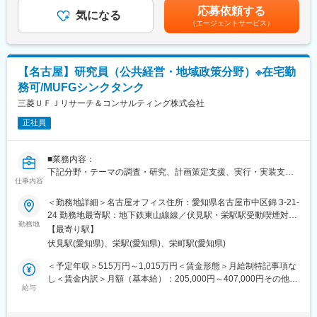
・防災・防犯
無＞有＜残業手当＞有＜給与補足＞■賞与：年2回（6月、12月）※
・ウェルスマネジメント部門（大和証券、ネクスト銀行、スマホ
応募依頼する
・人材育成・教育
気になる
業績連動※給与詳細は経験・能力・前給等を考慮し、同社規定によ
証券、フィンテック子会社等）、アセットマネジメント部門（証
（エージェントサービス）
※ご自身のキャリアを活かした分野・テーマを軸としつつ、複数の
り決定します。※固定残業代相当時間を超える時間外労働分につい
券AM、不動産AM、オルタナティブAM）、GM＆GIB部門に加
分野・テーマに関わり横断的な課題解決に関心を持ち、
て、割増賃金の支給なし（深夜労働・休日労働の場合は別途割増
え、インオーガニックな資本業務提携戦略等により、外部環境に
中長期的にはリーダーとして主体的に取り組む意欲のある方を歓
賃金あり）賃金はあくまでも目安の金額であり、選考を通じて上
左右されない事業ポートフォリオ構築を推進しています。
迎します
下する可能性があります。月給(月額)は固定手当を含めた表記で
【名古屋】研究員（公共経営・地域政策分野）※在宅勤
す。
務可/MUFGシンクタンク
■働き方：
・入社当初は、当社の業務習得のため出社を推奨しております
三菱ＵＦＪリサーチ＆コンサルティング株式会社
変更の範囲：会社の定める業務
が、社内のネットワークを構築できれば、在宅勤務中心で問題あ
正社員
りません。
・当社の研究員の多くは在宅勤務中心で、平均的には、週１～２
回程度出社、残りは在宅勤務となっています。
■業務内容：
子育て中の研究員等では月 1 回程度の出社というケースもありま
下記分野・テーマの調査・研究、計画策定支援、実行・実装支援
す。
仕事内容
に従事頂ける方を募集しております。
＜勤務地詳細＞名古屋オフィス住所：愛知県名古屋市中区錦 3-21-
■募集ポジション：
・自治体経営（総合計画、行政評価、PFS/SIB他）
24 勤務地最寄駅：地下鉄東山線線／伏見駅・栄駅駅受動喫煙対
・研究員（プロジェクトの担当パートにおける主担当）
・PFI/PPP
勤務地
策：屋内全面禁煙変更の範囲：会社の定める事業所（リモートワ
・副主任研究員（プロジェクトリーダーとして、プロジェクト全
【最寄り駅】
・産業振興（地域中小企業、観光、ものづくり産業、メディア・
ーク含む）
体のマネジメントを担う）
伏見駅(愛知県)、栄駅(愛知県)、栄町駅(愛知県)
コンテンツ他）
期待役割：主任研究員や副主任研究員等の指導のもと、プロジェ
・地域社会・地域産業のデジタル化、脱炭素化
＜予定年収＞515万円～1,015万円＜賃金形態＞月給制特記事項な
クトチームの一員として、与えられたテーマを遂行すると同時
・国土保全・農山漁村振興
し＜賃金内訳＞月額（基本給）：205,000円～407,000円その他固
に、
・都市・まちづくり
給与
定手当/月：52,000円固定残業手当/月：76,270円～136,120円（固
具体的な専門性を身につけていくことが期待されるポジションで
・住宅・土地利用
定残業時間38時間30分/月）超過した時間外労働の残業手当は追加
す。
・交通・物流