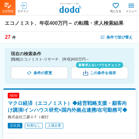
会員登録
ログイン
気になる
メニュー
エコノミスト、年収400万円～
の転職・求人検索結果
27
条件で並び替え
件
現在の検索条件
[職種]エコノミスト-リサーチ [年収]400万円～
新着求人をいつでもチェック
条件の変更
この条件を保存
NEW
マクロ経済（エコノミスト）◆経営戦略支援・顧客向
け講演/インハウス研究×国内外拠点連携/在宅勤務可◆
株式会社三菱ＵＦＪ銀行
正社員
転勤なし
上場企業