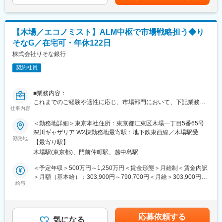
変更の範囲：【変更の範囲：その他当行が指示する業務】
ータを整理し、バリュエーションの妥当性や成長ドライバーを明
確化します。加えて、経営層やIR担当と連携し、決算説明資料や
インベスターズデッキの構成・ストーリーを見直し、訴求力向上
【木場／エコノミスト】ALM中枢で市場戦略担う◆り
に直結する改善案を提示。海外機関投資家との面談準備やコミュ
そなG／在宅可・年休122日
ニケーション支援にも関与し、発行体と投資家の相互理解を促進
します。仮説設定→検証→示唆抽出→アウトプットまでを一貫し
株式会社りそな銀行
て担い、複雑な情報を構造化して明瞭に伝える力が求められま
契約社員
す。
■業務の魅力
■業務内容：
・バイサイド視点とコンサルティングの両立により、分析が実際
これまでのご経験や適性に応じ、市場部門において、下記業務い
のIR改善に反映される手応え
仕事内容
ずれかをご担当いただきます。
・企業・産業を深掘りし、仮説思考で価値評価を更新していく知
将来的な係替えによる市場部門内での他の業務（有価証券運用、
＜勤務地詳細＞東京本社住所：東京都江東区木場一丁目5番65号
的プロセス
トレーディング業務、企画業務等）でのご活躍の可能性もござい
深川ギャザリア W2棟勤務地最寄駅：地下鉄東西線／木場駅受動
・英語での対話やレポート作成を通じた国際的な投資家折衝
ます。
勤務地
喫煙対策：屋内全面禁煙変更の範囲：変更の範囲：会社の定める
【最寄り駅】
・エコノミスト業務
場所（テレワークを行う場所を含む）
■働く環境
木場駅(東京都)、門前仲町駅、越中島駅
・ストラテジスト業務
バイサイド出身者を中心とした少数精鋭の体制。専門性の高いメ
いずれの業務も、銀行経営の根幹をなすALM運営のベースとなる
＜予定年収＞500万円～1,250万円＜賃金形態＞月給制＜賃金内訳
ンバーと協働しながら、自律的にアウトプットを追求できる環境
マーケット見通しを策定し、
＞月額（基本給）：303,900円～790,700円＜月給＞303,900円～
です。
運用現場のオペレーションへの活用や各種社内会議への報告等、
給与
790,700円＜昇給有無＞有＜残業手当＞有＜給与補足＞■昇給：有
市場部門のみならず、
※給与詳細は経験、前職の年収、同行基準テーブルを考慮の上決定
■キャリアパス
銀行全体に幅広く関わる業務に携わっていただきます。
します（同行規定による提示）※裁量労働制を選択した場合、裁量
リサーチ執筆の専門性を深めつつ、IRコンサル領域へ拡張し、投
また、お客さま向けマーケット資料の作成やセミナーの講師等も
労働手当は職務の適用基準により職務給の20～40％相当額を支給
資家エンゲージメントやガバナンス対応の提言まで担う人材へ成
応募依頼する
務めていただきます。
気になる
します。※予定年収、月額はあくまでも目安の金額であり、選考を