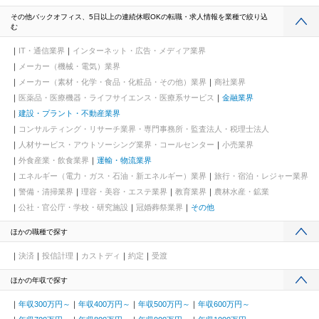
その他バックオフィス、5日以上の連続休暇OKの転職・求人情報を業種で絞り込
む
IT・通信業界
インターネット・広告・メディア業界
メーカー（機械・電気）業界
メーカー（素材・化学・食品・化粧品・その他）業界
商社業界
医薬品・医療機器・ライフサイエンス・医療系サービス
金融業界
建設・プラント・不動産業界
コンサルティング・リサーチ業界・専門事務所・監査法人・税理士法人
人材サービス・アウトソーシング業界・コールセンター
小売業界
外食産業・飲食業界
運輸・物流業界
エネルギー（電力・ガス・石油・新エネルギー）業界
旅行・宿泊・レジャー業界
警備・清掃業界
理容・美容・エステ業界
教育業界
農林水産・鉱業
公社・官公庁・学校・研究施設
冠婚葬祭業界
その他
ほかの職種で探す
決済
投信計理
カストディ
約定
受渡
ほかの年収で探す
年収300万円～
年収400万円～
年収500万円～
年収600万円～