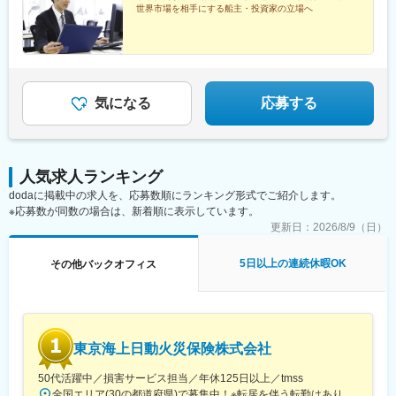
世界市場を相手にする船主・投資家の立場へ
気になる
応募する
人気求人ランキング
dodaに掲載中の求人を、応募数順にランキング形式でご紹介します。
※応募数が同数の場合は、新着順に表示しています。
更新日：
2026/8/9（日）
5日以上の連続休暇OK
その他バックオフィス
東京海上日動火災保険株式会社
50代活躍中／損害サービス担当／年休125日以上／tmss
全国エリア(30の都道府県)で募集中！※転居を伴う転勤はありませんが、 近隣拠点への異動やグループ会社への 出向の可能性はあります。＜北海道・東北＞・北海道：札幌市、釧路市、旭川市、北見市・宮城：仙台市・福島：郡山市、いわき市<関東・甲信越>・茨城：水戸市・栃木：宇都宮市・群馬：前橋市、高崎市・埼玉：さいたま市、熊谷市・東京：千代田区、豊島区、墨田区・神奈川：横浜市・新潟県：新潟市・山梨：甲府市<中部>・岐阜：岐阜市・静岡：浜松市、静岡市・愛知：名古屋市、豊橋市、刈谷市 <関西>・滋賀：大津市・京都：京都市、福知山市・兵庫：神戸市＜中国・四国＞・島根：松江市・岡山：岡山市・広島：福山市・山口：山口市・徳島：徳島市・香川：高松市・愛媛：松山市＜九州・沖縄＞・福岡：福岡市、北九州市、久留米市・長崎：長崎市・宮崎：宮崎市・熊本：熊本市・大分：大分市・沖縄：那覇市