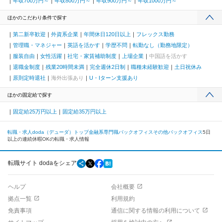
年収700万円～
年収800万円～
年収900万円～
年収1000万円～
ほかのこだわり条件で探す
第二新卒歓迎
外資系企業
年間休日120日以上
フレックス勤務
管理職・マネジャー
英語を活かす
学歴不問
転勤なし（勤務地限定）
服装自由
女性活躍
社宅・家賃補助制度
上場企業
中国語を活かす
退職金制度
残業20時間未満
完全週休2日制
職種未経験歓迎
土日祝休み
原則定時退社
海外出張あり
U・Iターン支援あり
ほかの固定給で探す
固定給25万円以上
固定給35万円以上
転職・求人doda（デューダ）トップ
金融系専門職
バックオフィス
その他バックオフィス
5日
以上の連続休暇OKの転職・求人情報
転職サイト dodaをシェア
ヘルプ
会社概要
拠点一覧
利用規約
免責事項
通信に関する情報の利用について