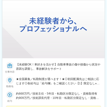
【未経験OK！車好きを活かす】自動車事故の傷や損傷から状況や
原因を調査し、事故解決をサポート
仕事内容
★全国募集／転勤制度が選べます！★◎初回配属先はご相談に応
じます◎各給与は「給与欄」をご確認ください【1】限定なし※全
勤務地
国へ転勤の可能性あり【2】ブロック限定次の（1）～（3）に該
当する都道府県（1）「主たる勤務地」を含むブロック（2）「主
約668万円／技術主任・5年目・転勤区分限定なし・資格取得有
たる勤務地」の隣接都道府県（3）居住地から通勤可能な都道府県
約909万円／技術課長代理・10年目・転勤区分限定なし・資格取
※上記内で転居を伴う転勤の可能性あり※採用時に「主たる勤務
給与
得有
地」を決定します■北海道ブロック（北海道）■東北ブロック（秋