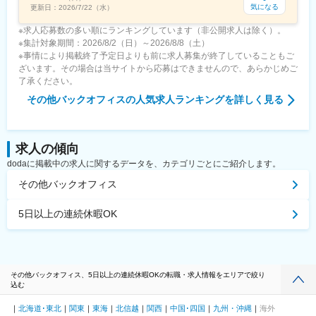
気になる
更新日：
2026/7/22（水）
※求人応募数の多い順にランキングしています（非公開求人は除く）。
※集計対象期間：2026/8/2（日）～2026/8/8（土）
※事情により掲載終了予定日よりも前に求人募集が終了していることもご
ざいます。その場合は当サイトから応募はできませんので、あらかじめご
了承ください。
その他バックオフィス
の人気求人ランキングを詳しく見る
求人の傾向
dodaに掲載中の求人に関するデータを、カテゴリごとにご紹介します。
その他バックオフィス
5日以上の連続休暇OK
その他バックオフィス、5日以上の連続休暇OKの転職・求人情報をエリアで絞り
込む
北海道･東北
関東
東海
北信越
関西
中国･四国
九州・沖縄
海外