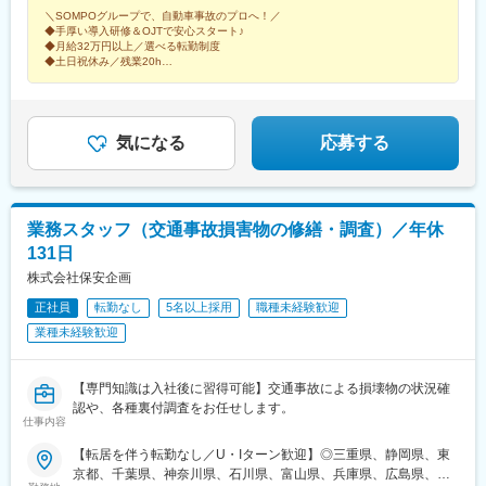
田・青森・山形・宮城・岩手・福島）■関東甲信越ブロック（茨
＼SOMPOグループで、自動車事故のプロへ！／
城・栃木・群馬・山梨・新潟・長野）■首都圏ブロック（東京・神
◆手厚い導入研修＆OJTで安心スタート♪
◆月給32万円以上／選べる転勤制度
奈川・千葉・埼玉）■中部・北陸ブロック（愛知・岐阜・三重・静
◆土日祝休み／残業20h
岡・石川・富山・福井）■近畿ブロック（大阪・京都・滋賀・奈
◆年休実質130日～140日／5日以上の連続休暇の取得義務あり！
良・和歌山・兵庫）■中国ブロック（広島・鳥取・島根・山口・岡
◆「ありがとう」と感謝される仕事
山）■四国ブロック（香川・徳島・愛媛・高知）■九州ブロック
（福岡・佐賀・長崎・熊本・大分・宮崎・鹿児島・沖縄）【3】地
気になる
応募する
域限定原則「主たる勤務地」または「転居転勤のない範囲」※自宅
から公共交通機関で90分以内※受動喫煙対策制度あり
業務スタッフ（交通事故損害物の修繕・調査）／年休
131日
株式会社保安企画
正社員
転勤なし
5名以上採用
職種未経験歓迎
業種未経験歓迎
【専門知識は入社後に習得可能】交通事故による損壊物の状況確
認や、各種裏付調査をお任せします。
仕事内容
【転居を伴う転勤なし／U・Iターン歓迎】◎三重県、静岡県、東
京都、千葉県、神奈川県、石川県、富山県、兵庫県、広島県、香