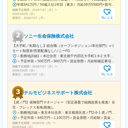
年収641万円／50歳入社1年目（東京）月給39万5580円+賞与+残業月10h
掲載予定期間：
2026/7/27（月）
〜
2026/10/25（日）
気になる
更新日：
2026/7/27（月）
ソニー生命保険株式会社
【大手町／転勤なし】総合職（オープンポジション/本社部門）※リ
モート制度有/営業配属なし/ソニーFG
＜勤務地詳細1＞本社住所：東京都千代田区大手町1-9-2 大手町フィナンシャルシティ グランキューブ勤務地最寄駅：東京メトロ丸の内線／大手町駅受動喫煙対策：屋内全面禁煙＜勤務地詳細2＞中野坂上住所：東京都中野区本町2-46-1 中野坂上サンブライトツイン 受動喫煙対策：屋内全面禁煙変更の範囲：会社の定める事業所（リモートワーク含む）
＜予定年収＞500万円～900万円＜賃金形態＞月給制補足事項なし＜賃金内訳＞月額（基本給）：275,000円～400,000円＜月給＞275,000円～400,000円＜昇給有無＞有＜残業手当＞有＜給与補足＞※上記は残業30時間込の想定年収になります。※給与詳細は、前職を考慮のうえ応相談となります。賃金はあくまでも目安の金額であり、選考を通じて上下する可能性があります。月給(月額)は固定手当を含めた表記です。
掲載予定期間：
2026/7/27（月）
〜
2026/10/25（日）
気になる
更新日：
2026/7/27（月）
テルモビジネスサポート株式会社
【虎ノ門】保険部門マネージャー《安定基盤で組織改善を推進》在
宅・フレックス有/転勤無し
＜勤務地詳細＞東京本社住所：東京都港区虎ノ門2-6-1 虎ノ門ヒルズ ステーションタワー28F受動喫煙対策：敷地内喫煙可能場所あり変更の範囲：会社の定める事業所
＜予定年収＞840万円～1,100万円＜賃金形態＞月給制＜賃金内訳＞月額（基本給）：500,000円～800,000円＜月給＞500,000円～800,000円＜昇給有無＞有＜残業手当＞有＜給与補足＞※給与額は職位・キャリア等によります。賃金はあくまでも目安の金額であり、選考を通じて上下する可能性があります。月給(月額)は固定手当を含めた表記です。
掲載予定期間：
2026/7/6（月）
〜
2026/10/4（日）