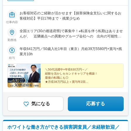
お客様対応のご経験が活かせます【損害保険金支払いに関するお
客様対応】平日17時まで・残業少なめ
仕事内容
全国エリア(30の都道府県)で募集中！※転居を伴う転勤はありませ
んが、 近隣拠点への異動やグループ会社への 出向の可能性は
勤務地
あります。＜北海道・東北＞・北海道：札幌市、釧路市、旭川
市、北見市・宮城：仙台市・福島：郡山市、いわき市<関東・甲信
年収641万円／50歳入社1年目（東京）月給39万5580円+賞与+残
越>・茨城：水戸市・栃木：宇都宮市・群馬：前橋市、高崎市・埼
業月10h
玉：さいたま市、熊谷市・東京：千代田区、豊島区、墨田区・神
給与
奈川：横浜市・新潟県：新潟市・山梨：甲府市<中部>・岐阜：岐
阜市・静岡：浜松市、静岡市・愛知：名古屋市、豊橋市、刈谷
＼50代活躍中×年収630万円～／
市 <関西>・滋賀：大津市・京都：京都市、福知山市・兵庫：神
経験を活かしセカンドキャリアを構築！
最後の転職にも◎
戸市＜中国・四国＞・島根：松江市・岡山：岡山市・広島：福山
★月収38万円以上＋賞与年2回
市・山口：山口市・徳島：徳島市・香川：高松市・愛媛：松山市
★全国30都道府県で募集・転勤なし
＜九州・沖縄＞・福岡：福岡市、北九州市、久留米市・長崎：長
★残業月10～20時間
崎市・宮崎：宮崎市・熊本：熊本市・大分：大分市・沖縄：那覇
★完全週休2日制（土日祝）
★一部リモート勤務※配属先による
市
気になる
応募する
ホワイトな働き方ができる損害調査員／未経験歓迎／