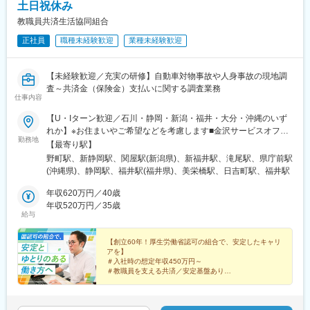
土日祝休み
教職員共済生活協同組合
正社員
職種未経験歓迎
業種未経験歓迎
【未経験歓迎／充実の研修】自動車対物事故や人身事故の現地調
査～共済金（保険金）支払いに関する調査業務
仕事内容
【U・Iターン歓迎／石川・静岡・新潟・福井・大分・沖縄のいず
れか】※お住まいやご希望などを考慮します■金沢サービスオフィ
勤務地
ス（金沢市香林坊）野町駅バス停「香林坊」より徒歩3分、自動車
【最寄り駅】
通勤相談可※受動喫煙対策：あり（屋内喫煙可能場所なし）■静岡
野町駅、新静岡駅、関屋駅(新潟県)、新福井駅、滝尾駅、県庁前駅
サービスオフィス（静岡市葵区駿府町）「静岡」駅より徒歩10分
(沖縄県)、静岡駅、福井駅(福井県)、美栄橋駅、日吉町駅、福井駅
※屋内喫煙可能場所あり、自動車通勤NG■新潟サービスオフィス
（新潟市中央区新光町）JR「新潟」駅より車で約10分※屋内喫煙
年収620万円／40歳
可能場所なし、自動車通勤OK■福井サービスオフィス（福井市大
年収520万円／35歳
給与
手）JR「福井」駅より徒歩10分、自動車通勤相談可※屋内喫煙可
能場所なし■大分サービスオフィス（大分市大字下郡）JR「大
分」駅より車で約15分※屋内喫煙可能場所なし、屋外あり、自動
【創立60年！厚生労働省認可の組合で、安定したキャリ
アを】
車通勤OK■那覇サービスオフィス（那覇市）ゆいレール「県庁前
＃入社時の想定年収450万円～
駅」より徒歩8分※屋内喫煙可能場所あり、自動車通勤NG※所在地
＃教職員を支える共済／安定基盤あり
の詳細は、下記の勤務地一覧をご覧ください
＃土日祝休／残業月10h以下／年休120日以上
＃5日以上の長期連休もOK
＃未経験スタートの先輩たちも多く活躍！