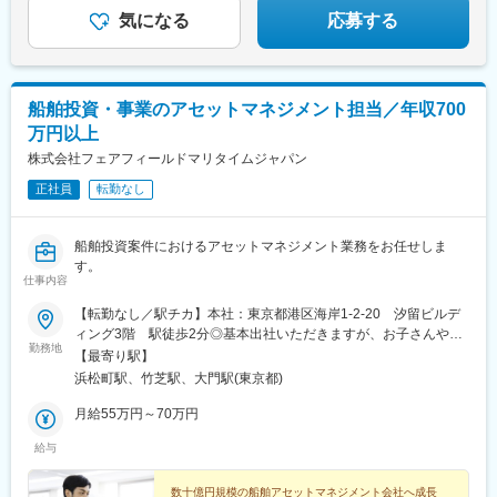
気になる
応募する
船舶投資・事業のアセットマネジメント担当／年収700
万円以上
株式会社フェアフィールドマリタイムジャパン
正社員
転勤なし
船舶投資案件におけるアセットマネジメント業務をお任せしま
す。
仕事内容
【転勤なし／駅チカ】本社：東京都港区海岸1-2-20 汐留ビルデ
ィング3階 駅徒歩2分◎基本出社いただきますが、お子さんやご
勤務地
自身の体調不良等の場合、柔軟に在宅勤務も相談可能です。受動
【最寄り駅】
喫煙対策あり：オフィス内禁煙
浜松町駅、竹芝駅、大門駅(東京都)
月給55万円～70万円
給与
数十億円規模の船舶アセットマネジメント会社へ成長