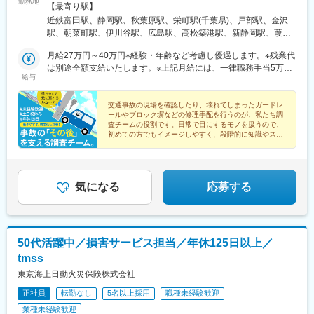
勤務地
川県の各拠点◎希望勤務地で活躍可能です！■四日市営業所：三重
【最寄り駅】
県四日市市茂福149-1■静岡営業所：静岡県静岡市駿河区南町18-
近鉄富田駅、静岡駅、秋葉原駅、栄町駅(千葉県)、戸部駅、金沢
1■東京支店：東京都千代田区外神田1-8-13■千葉営業所：千葉県
駅、朝菜町駅、伊川谷駅、広島駅、高松築港駅、新静岡駅、葭川
千葉市中央区富士見1-15-8■横浜営業所：神奈川県横浜市西区中央
公園駅、平沼橋駅、高松駅(香川県)、日吉町駅、千葉中央駅、高島
1-36-2■金沢営業所：石川県金沢市示野中町2丁目10■富山営業
月給27万円～40万円※経験・年齢など考慮し優遇します。※残業代
町駅、猿猴橋町駅
所：富山県富山市蜷川342-1■兵庫営業所：兵庫県神戸市西区池上
は別途全額支給いたします。※上記月給には、一律職務手当5万円
給与
3-1-5■広島営業所：広島県広島市東区光町1-10-19■四国営業所：
を含みます。
香川県高松市サンポート2-1受動喫煙対策：屋内禁煙
交通事故の現場を確認したり、壊れてしまったガードレ
ールやブロック塀などの修理手配を行うのが、私たち調
査チームの役割です。日常で目にするモノを扱うので、
初めての方でもイメージしやすく、段階的に知識やスキ
ルを身に付けていける環境が整っています。
気になる
応募する
50代活躍中／損害サービス担当／年休125日以上／
tmss
東京海上日動火災保険株式会社
正社員
転勤なし
5名以上採用
職種未経験歓迎
業種未経験歓迎