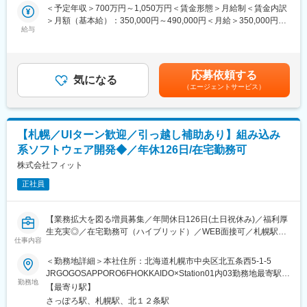
に応じた研修体制が確立しております。
＜予定年収＞700万円～1,050万円＜賃金形態＞月給制＜賃金内訳
る具体的な役職・役割については同種のシステム開発経験や技量
※異動制度なども活発に行われているため、「やりたい」を叶えら
＞月額（基本給）：350,000円～490,000円＜月給＞350,000円～
に応じてアサインします。
れる環境でもあります。
給与
490,000円＜昇給有無＞有＜残業手当＞有＜給与補足＞※詳細は面
談時に説明があります。賃金はあくまでも目安の金額であり、選
■業務内容
■当社の特徴：
考を通じて上下する可能性があります。月給(月額)は固定手当を含
・顧客：官公庁／自治体他、一般国民の利用を想定
~働きやすい環境・教育制度~
めた表記です。
・役割：ITスペシャリスト
応募依頼する
・平均有給所得日数18.5日(2024年度実績)・リフレッシュ休暇
気になる
・業務内容：役職・技量等に応じて以下の開発業務からアサイン
（エージェントサービス）
有・介護休暇有(通算1年可)・初年度から有給最大24日付与
- 公的ICカード用OSの商品企画
・各種手当：住宅手当有・家族手当有・その他多数
- 公的ICカード用OSの設計・製造管理・試験、試験ツールの開
・仕事・子育て支援制度：育休産休実績多数・出産休暇・育児休
発、セキュリティ認定(CC認証)の取得、PJ管理(QCD管理)
暇・不妊治療休暇有・産休所得者数26名(2023年度実績)
【札幌／UIターン歓迎／引っ越し補助あり】組み込み
- 公的ICカード利用システム開発の技術支援
・働き方制度：フレックスタイム制度有・サテライトオフィス
系ソフトウェア開発◆／年休126日/在宅勤務可
有・在宅勤務有
■ポジションの魅力
株式会社フィット
・社会の変革に関わる仕事に携わることができ、世の中を変える
変更の範囲：会社の定める業務
という魅力を実感できます。
正社員
・NTTデータにおける高信頼・高品質のシステム開発手法を体得
することができ、IT業界のどの部門、どの顧客でも通用する「SE
【業務拡大を図る増員募集／年間休日126日(土日祝休み)／福利厚
力」を身につけることができます。
生充実◎／在宅勤務可（ハイブリッド）／WEB面接可／札幌駅よ
・この先10～20年間の日本国の認証・ID基盤の中心となるマイナ
仕事内容
り徒歩５分の立地】
ンバーカード/公的個人認証のスペシャリストとなることで市場価
値の高い人財となることができます。特に認証、電子署名、ICカ
＜勤務地詳細＞本社住所：北海道札幌市中央区北五条西5-1-5
■業務概要：
ードに関する技術、本人確認や４情報・マイナンバーの証明とい
JRGOGOSAPPORO6FHOKKAIDO×Station01内03勤務地最寄駅：
組込・制御系ソフトウェア及び業務系ソフトウェアの受託開発を
った業務知識とNTTデータにおける品質管理は市場価値と直結し
勤務地
JR線／札幌駅受動喫煙対策：屋内全面禁煙変更の範囲： 会社の定
【最寄り駅】
行う同社にて、組込・制御系及び業務系のソフトウェア開発設
ます。
める事務所（在宅勤務含む）※出勤と在宅勤務のハイブリッドを推
さっぽろ駅、札幌駅、北１２条駅
計・仕様検討・基本設計・詳細設計からシステム評価をお任せい