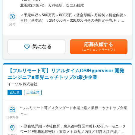
保守
先（大阪府）住所：大阪府 受動喫煙対策：屋内全面禁煙
ムは7人前後の規模ですが、経験豊富なメンバが多く、選定方法や
北浜駅(大阪府)、天満橋駅、なにわ橋駅
・モジュール間のIF設計、詳細設計、実装、設計レビューなど上
カスタマイズ方法、品質基準確認方法を一から学び吸収すること
流工程から担当
＜予定年収＞500万円～600万円＜賃金形態＞月給制＜賃金内訳＞
が可能です。
＜具体的には＞
月額（基本給）：284,000円～326,000円その他固定手当/月：
大手家電メーカーのテレビ向けAndroidアプリケーション開発にお
給与
16,000円～23,000円固定残業手当/月：37,000円（固定残業時間
経験・スキルに応じて、チームをリードする立場になっていただ
いて、既存アプリの保守・機能追加、旧モデルのソフトウェア資
15時間0分/月）超過した時間外労働の残業手当は追加支給＜月給
くこともあります。
産（C/C++）のAndroidアプリ・ミドルウェアへの移植、Android
＞337,000円～386,000円（一律手当を含む）＜昇給有無＞有＜残
バージョンアップ対応のための設計変更などを担当していただき
業手当＞有＜給与補足＞※給与は経験・能力により決定します。■
業務委託先として、ソニーグループ内の海外の部署と連携してお
応募依頼する
ます。また、今後は車載システム（カーナビ）開発への参画も予
気になる
賞与実績：年2回（7月・12月）■昇給：年1回■その他固定手当：
り、日常の会議やメールにおいて英語での会話やコミュニケーシ
（エージェントサービス）
定しています。
住宅手当賃金はあくまでも目安の金額であり、選考を通じて上下
ョンが必要です。
する可能性があります。月給(月額)は固定手当を含めた表記です。
■配属先情報：
■就業環境：
お客様先へ行く際は平均4、5名のチームとなります。
【テレワーク比率】
【フルリモート可】リアルタイムOS/Hypervisor 開発
会社方針に沿った範囲内でテレワークを行うことが可能です。
エンジニア■業界ニッチトップの希少企業
■ポジションの魅力：
【職場雰囲気】
◎大手家電メーカーの大規模開発案件に携わることができ、小規
イーソル 株式会社
雑談も含め自由闊達で、上司に対しても物怖じせずに自身の意見
模では経験できない開発規模の大きさを体感できます。
を述べることができる、明るい雰囲気の職場です。
正社員
上場企業
◎今後拡大が見込まれる車載分野への参画機会があり、業界特有
の知識やスキルを習得できます。
◎設計から実装まで上流工程に関われるため、技術力とキャリア
~フルリモート可／スタンダード市場上場／業界ニッチトップ企業
の幅を広げられます。
～
◎将来的にはプロジェクトリーダーとしての活躍も期待されてい
仕事内容
●最新技術に触れるだけではなく、当社の製品を対象とした開発を
ます。
行うため、ご自身の考えを製品に活かすことができます。
＜勤務地詳細＞本社住所：東京都中野区本町1-32-2 ハーモニータ
●業務は当社内となりますので、当社内でじっくり腰を据えて業務
ワー24F勤務地最寄駅：東京メトロ丸ノ内線／都営大江戸線／中
■制度について：
に取組むことができます。