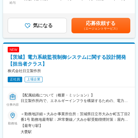
客課題を解決するシステム設計のプロジェクトを遂行する。
給与
・成長を支援する制度
632,000円＜昇給有無＞有＜残業手当＞有＜給与補足＞※給与詳細
システムの仕様書などの設計開発文書の作成や、計画工程に伴っ
技術研修や資格取得支援、キャリア開発プログラムを通じて、専
は経験・年齢・能力を考慮し、当社規定により決定します。■昇
た設計開発を担当する。
門性の向上やキャリアアップをサポートします。
給：年1回■賞与：年2回（6月、12月）賃金はあくまでも目安の金
所属する組織の方針に基づき、指示を仰ぎながら一連の設計開発
・働きやすさ
額であり、選考を通じて上下する可能性があります。月給(月額)は
応募依頼する
作業を遂行する。
気になる
フレックスタイム制度やワークライフバランスを重視した取り組
固定手当を含めた表記です。
（エージェントサービス）
みを推進。長期的に安心して働ける環境を整えています。
【職務詳細】
・顧客課題を解決するニーズなどを、既存のプロセス、手順に従
変更の範囲：会社の定める業務
い調査を行う。
NEW
・製品開発とエンジニアリング活動を行う。確立したシステムを
【茨城】電力系統監視制御システムに関する設計開発
ベースとして、顧客ニーズを分析し新しい製品を定義し提供をす
る。
【担当者クラス】
・システムの指定された運用要件などに従い、顧客要件を満たす
株式会社日立製作所
条件にて現地にて最終的に稼働するか確認をする。
正社員
上場企業
【働く環境】
・配属組織/チーム：配属組織は12名程度。20代～50代までの幅
【配属組織について（概要・ミッション）】
広い年齢層にて構成。
日立製作所内で、エネルギーインフラを構築するための、電力系
担当するPJにおいては、社内組織メンバーが上記の12名程度、関
仕事内容
統の監視制御システムの設計・開発を推進する。
係協力会社が数十名程度のPJにおいて業務を遂行する。
それにより、地球環境にやさしく持続可能なエネルギーインフラ
・働き方：担当するPJの工程や業務内容に応じて、在宅勤務可。
＜勤務地詳細＞大みか事業所住所：茨城県日立市大みか町五丁目2
を、ステークホルダー（お客さま、パートナー等）との協創を通
出社頻度の目安は1~2日/週。
番1号 勤務地最寄駅：JR常磐線／大みか駅受動喫煙対策：屋内全
じて構築し、安全、安心、快適、エコな暮らしを提供する。
勤務地
システムへの現地稼働確認時や、顧客打ち合わせ時には、出張の
面禁煙変更の範囲：会社の定める事業所（リモートワーク含む）
【最寄り駅】
可能性あり。
大甕駅
【職務概要】