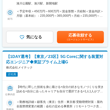
よび評価をお任せいたします。
可能性あり。
湊川公園駅、湊川駅、新開地駅
■業務詳細
【ポジションの魅力・やりがい・キャリアパス】
＜予定年収＞450万円～600万円＜賃金形態＞月給制＜賃金内訳＞
・RF性能評価（2.4GHz/5GHz）
魅力・やりがい：
月額（基本給）：235,000円～365,000円＜月給＞235,000円～
・Bluetooth/Wifi同時動作時の通信速度検証
給与
・社会インフラを支えるシステム開発を通して、社会に安全、安
365,000円＜昇給有無＞有＜残業手当＞有＜給与補足＞※上記はあ
・制御仕様書検証/設計
心、快適、エコな暮らしを提供する。
くまで想定です。前職、ご経験を基に当社規定に従い決定しま
・CarPlay認証試験業務
キャリアパス：
す。■賞与実績：年2回（6月・12月）昨年度実績4.5か月分■昇
・開発/評価に関わる準備、レポート作成など
・システム開発を経験した後に、PJ全体の管理などのマネージメ
給・昇格：年1回（4月）■残業手当：残業時間に応じて別途支給
応募依頼する
・インターフェース仕様書の設計
気になる
ントを推進するポジションや、自身の専門性を活かした技術に特
賃金はあくまでも目安の金額であり、選考を通じて上下する可能
（エージェントサービス）
化したポジションへのキャリアパスが多い。
性があります。月給(月額)は固定手当を含めた表記です。
■工程
詳細設計、単体テスト
変更の範囲：会社の定める業務
【1DAY選考】【東京／23区】5G Coreに関する装置対
■製品
応エンジニア◆東証プライム上場G
通信機器
株式会社メイテック
■ツール
正社員
オシロスコープ、スペクトラムアナライザ
■当社について
【時代に即した技術を身に着ける×自分の好きなモノづくりを突き
2023年1月1日に誕生したパーソルクロステクノロジーは、人と組
詰める×自分に合ったキャリアを自分で選択できる×1人1人がプロ
織の生産性の向上および、エンジニアの多様なはたらき方を追求
仕事内容
のエンジニアをして技術を高め続ける】
し、はたらき方に変革を起こすことで社会課題の解決を図ってま
＜勤務地詳細＞顧客先（東京）住所：東京都 受動喫煙対策：屋内
いります。
■職務内容：
全面禁煙変更の範囲：会社の定める事業所（リモートワーク含
研究開発・ものづくりの領域においては自動車・航空宇宙関連機
Network Business（通信基地局など）5Gなどの通信基地局を事業
勤務地