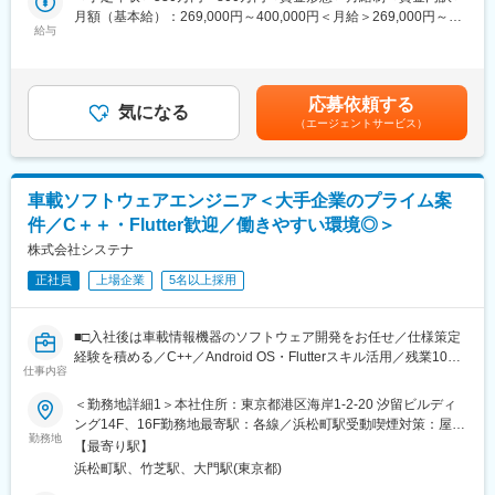
【関係先／顧客】
C言語、C++、C#、Java、Javascript、Python、VB、VBA、Go言
月額（基本給）：269,000円～400,000円＜月給＞269,000円～
関係先：協力会社／社内開発部門
語 等
給与
400,000円＜昇給有無＞有＜残業手当＞有賃金はあくまでも目安
【OS】
の金額であり、選考を通じて上下する可能性があります。月給(月
【担当工程】
Windows、Linux、androidOS、iOS
額)は固定手当を含めた表記です。
■業務概要：
【DB】
実際の組込み設計及びアプリケーション開発に主担当として携わ
SQL、Oracle、PostgreSQL
応募依頼する
気になる
っていただく予定です。
【クラウド】
（エージェントサービス）
AWS、Azure、GCP
■業務詳細：
※一つのプロジェクトを担当いただく平均期間は3～4年程度
・各種モジュール仕様書作成及びAPI設計書の作成（エンジン選
車載ソフトウェアエンジニア＜大手企業のプライム案
定、カメラ制御。、センサ入力等のミドルウェア開発）
■充実のサポート体制：
・アプリケーション開発（UI／UX設計、UnityでUI／AR表示機能
・スキルに合わせた業務からスタート
件／C＋＋・Flutter歓迎／働きやすい環境◎＞
の実装）
・2人以上のチームで案件に配属
株式会社システナ
・2～3カ月に1度営業や人事との面談
【魅力ポイント】
正社員
上場企業
5名以上採用
・研修費用補助などスキル支援充実
◎ハードとソフト間の仕様調整ではソフトだけでなく、ハードウ
「このスキルを磨きたい」「上流工程に挑戦したい」などあなた
ェアの理解も深まり市場価値の高い複合的なエンジニアとして成
の希望を考慮したキャリアを歩めます。
■□入社後は車載情報機器のソフトウェア開発をお任せ／仕様策定
長することが可能です。
経験を積める／C++／Android OS・Flutterスキル活用／残業10時
◎アプリ開発も経験することでクラウド連携やセンサデータなど
変更の範囲：会社の定める業務
仕事内容
間・年休128日と働きやすい環境□■
今後必要となる技術知識が得ることができます。
＜勤務地詳細1＞本社住所：東京都港区海岸1-2-20 汐留ビルディ
大手完成車メーカーと一体となって次世代のメーター、HUD、IVI
■ツール／開発環境：
ング14F、16F勤務地最寄駅：各線／浜松町駅受動喫煙対策：屋内
といった車載情報機器のソフトウェアの仕様策定、仕様書作成等
Android OS、C言語
勤務地
全面禁煙＜勤務地詳細2＞顧客先（東京）住所：東京都 受動喫煙
【最寄り駅】
の上流工程業務を行っていただきます。
対策：屋内全面禁煙変更の範囲：本社および全国の拠点、顧客
浜松町駅、竹芝駅、大門駅(東京都)
■チーム構成：
先、または自宅