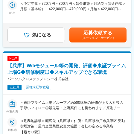
社会に地球環境にやさしく持続可能なエネルギーインフラを構築
【ポジションの魅力・やりがい・キャリアパス】
＜予定年収＞720万円～800万円＜賃金形態＞月給制＜賃金内訳＞
するためには、再生可能エネルギーの導入を促進しつつ、次世代
魅力・やりがい：
月額（基本給）：422,000円～470,000円＜月給＞422,000円～
のエネルギーインフラとなる電力系統の監視制御システムの構築
給与
・社会インフラを支えるシステム開発を通して、社会に安全、安
470,000円＜昇給有無＞有＜残業手当＞有＜給与補足＞※給与詳細
が急務である。
心、快適、エコな暮らしを提供する。
は経験・年齢・能力を考慮し、当社規定により決定します。■昇
それらシステムの設計開発をより加速するための人員を募集し、
キャリアパス：
給：年1回■賞与：年2回（6月、12月）賃金はあくまでも目安の金
社会インフラをリードすべきトッププレイヤーとなるべく推進す
・システム開発を経験した後に、PJ全体の管理などのマネージメ
額であり、選考を通じて上下する可能性があります。月給(月額)は
応募依頼する
る。
気になる
ントを推進するポジションや、自身の専門性を活かした技術に特
固定手当を含めた表記です。
（エージェントサービス）
化したポジションへのキャリアパスが多い。
【職務詳細】
・顧客課題を解決するニーズなどを、既存のプロセス、手順に従
変更の範囲：会社の定める業務
い調査を行う。
NEW
・製品開発とエンジニアリング活動を行う。確立したシステムを
【兵庫】Wifiモジュール等の開発、評価◆東証プライム
ベースとして、顧客ニーズを分析し新しい製品を定義し提供をす
る。
上場G◆研修制度◎◆スキルアップできる環境
・システムの指定された運用要件などに従い、顧客要件を満たす
パーソルクロステクノロジー株式会社
条件にて現地にて最終的に稼働するか確認をする。
正社員
業種未経験歓迎
【働く環境】
・配属組織/チーム：配属組織は12名程度。20代～50代までの幅
～東証プライム上場グループ／約500講座の研修があり入社後の
広い年齢層にて構成。
手厚いフォロー◎最先端・上流案件にも携われます／原則チーム
担当するPJにおいては、社内組織メンバーが上記の12名程度、関
仕事内容
で配属のため相談もしやすい環境～
係協力会社が数十名程度のPJにおいて業務を遂行する。
・働き方：担当するPJの工程や業務内容に応じて、在宅勤務可。
＜勤務地詳細＞顧客先（兵庫県）住所：兵庫県神戸市兵庫区 受動
■業務内容
出社頻度の目安は1~2日/週。
喫煙対策：屋内全面禁煙変更の範囲：会社の定める事業所
大手自動車関連メーカーにて、Bluetooth/Wifiモジュールの開発お
勤務地
システムへの現地稼働確認時や、顧客打ち合わせ時には、出張の
【最寄り駅】