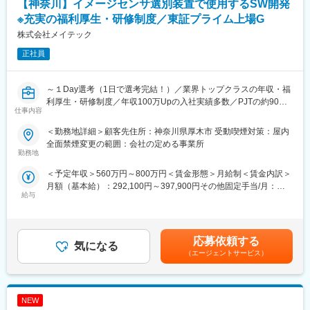
【神奈川】イメージセンサ選別装置で使用するSW開発
※充実の福利厚生・研修制度／東証プライム上場G
株式会社メイテック
正社員
～１Day選考（1日で選考完結！）／業界トップクラスの年収・福
利厚生・研修制度／年収100万Upの入社実績多数／PJTの約90%
仕事内容
が上流工程／研修費用は年間13億円を投資（売上の8%）／離職率
6.0％（メーカー平均約9.7%）～
＜勤務地詳細＞顧客先住所：神奈川県厚木市 受動喫煙対策：屋内
全面禁煙変更の範囲：会社の定める事業所
【時代に即した技術を身に着ける×自分の好きなモノづくりを突き
勤務地
詰める×自分に合ったキャリアを自分で選択できる×1人1人がプロ
＜予定年収＞560万円～800万円＜賃金形態＞月給制＜賃金内訳＞
のエンジニアをして技術を高め続ける】
月額（基本給）：292,100円～397,900円その他固定手当/月：
～転職回数多い方でも歓迎／業界トップクラスの平均年収600万
給与
1,500円＜月給＞293,600円～399,400円＜昇給有無＞有＜残業手
円越え／東証プライム上場G業界大手／多くの業界に展開するこ
当＞有＜給与補足＞※能力・経験・年齢等を配慮の上、当社規定に
とで安定◎／研修費用は売上の8%を投資／平均残業月20H程度／
より決定します。賃金はあくまでも目安の金額であり、選考を通
生涯プロエンジニア～
じて上下する可能性があります。月給(月額)は固定手当を含めた表
応募依頼する
気になる
記です。
■職務内容：
（エージェントサービス）
イメージセンサ選別装置で使用するSW開発（制御PC上のSW、装
置内のSW）、イメージセンサ選別装置に組み込むFPGAの論理設
計
NEW