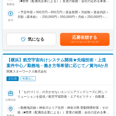
（■禁煙（配属先企業による））変更の範囲：会社の定める事業所
・大手企業＆先端技術などPJT数3000件以上
勤務地
（リモートワーク含む）
・経験豊富な先輩とチームで案件に配属
【言語】
＜予定年収＞500万円～850万円＜賃金形態＞月給制＜賃金内訳＞
・あなたの希望を重視。理想のキャリアを描ける。
C言語、C++、C#、Java、Javascript、Python、VB、VBA、Go言
月額（基本給）：250,000円～550,000円＜月給＞250,000円～
・上京支援（家賃・引っ越し費用補助）あり
語 等
給与
550,000円＜昇給有無＞有＜残業手当＞有＜給与補足＞■これまで
【OS】
のご経験等に基づき、月給をご提示します。■賞与：年2回（前年
■仕事内容：
Windows、Linux、androidOS、iOS
度実績：4カ月分）■昇給：年1回■社員の年収例：850万円（月給
研究開発や製品開発、先端AI技術における開発ソフトウェアエン
【DB】
50万円+賞与＋諸手当）※49歳／経験者／入社7年目720万円（月
ジニアを大募集。
SQL、Oracle、PostgreSQL
応募依頼する
気になる
給45万円+賞与＋諸手当）※35歳／経験者／入社4年目賃金はあく
【クラウド】
（エージェントサービス）
までも目安の金額であり、選考を通じて上下する可能性がありま
■業務内容：
AWS、Azure、GCP
す。月給(月額)は固定手当を含めた表記です。
ソフトウェア分野における開発を行っています。
※一つのプロジェクトを担当いただく平均期間は3～4年程度
先端技術系を中心に、防衛関連、宇宙開発、自動運転、ロボティ
【横浜】航空宇宙向けシステム開発★先端技術・上流
クス、AI技術、IOT、ネットワーク（クラウド）分野の開発に携わ
■充実のサポート体制：
っていただきます。
・スキルに合わせた業務からスタート
案件中心／勤務地・働き方等希望に応じて／賞与4か月
（1）ドローンの空中制御システムの開発（C＃、Matlab）
・2人以上のチームで案件に配属
関東スターワークス株式会社
（2）防衛（ロケット、自動運転）に関するソフトウェア開発（ア
・2～3カ月に1度営業や人事との面談
プリケーション）
正社員
転勤なし
・研修費用補助などスキル支援充実
（3）宇宙開発関連のソフトウェア開発（C言語、VB）
「このスキルを磨きたい」「上流工程に挑戦したい」などあなた
（4）自走ロボットの制御ソフトウェア開発（C++、C#）
の希望を考慮したキャリアを歩めます。
【「ものづくり」の欠かせないエンジニアリングニーズに対しソ
（5）自走ロボットの感知システムのソフトウェア試験（Java）
リューションを提供／航空宇宙防衛・エアモビリティ・自動運転
（6）車載ソフトウェア開発 ADAS（先進運転支援システム）開発
変更の範囲：会社の定める業務
仕事内容
等の国内最先端・先行開発プロジェクトを中心とした技術支援】
（7）次世代センシング技術の研究開発業務（Python）
（8）エッヂAIのアルゴリズム開発 等※その他、多数あり
＜勤務地詳細＞神奈川エリア住所：神奈川県 受動喫煙対策：その
＼ここがPOINT／
（9）利用するツール・言語※プロジェクトごと
他（■禁煙（配属先企業による））変更の範囲：会社の定める事業
・大手企業＆先端技術などPJT数3000件以上
勤務地