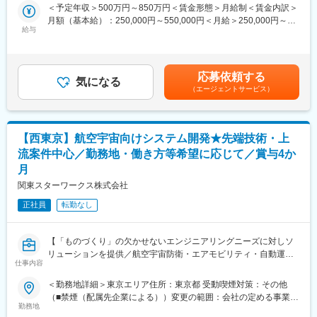
＜予定年収＞500万円～850万円＜賃金形態＞月給制＜賃金内訳＞
・あなたの希望を重視。理想のキャリアを描ける。
C言語、C++、C#、Java、Javascript、Python、VB、VBA、Go言
月額（基本給）：250,000円～550,000円＜月給＞250,000円～
・上京支援（家賃・引っ越し費用補助）あり
語 等
給与
550,000円＜昇給有無＞有＜残業手当＞有＜給与補足＞■これまで
【OS】
のご経験等に基づき、月給をご提示します。■賞与：年2回（前年
■仕事内容：
Windows、Linux、androidOS、iOS
度実績：4カ月分）■昇給：年1回■社員の年収例：850万円（月給
研究開発や製品開発、先端AI技術における開発ソフトウェアエン
【DB】
50万円+賞与＋諸手当）※49歳／経験者／入社7年目720万円（月
ジニアを大募集。
SQL、Oracle、PostgreSQL
応募依頼する
気になる
給45万円+賞与＋諸手当）※35歳／経験者／入社4年目賃金はあく
【クラウド】
（エージェントサービス）
までも目安の金額であり、選考を通じて上下する可能性がありま
■業務内容：
AWS、Azure、GCP
す。月給(月額)は固定手当を含めた表記です。
ソフトウェア分野における開発を行っています。
※一つのプロジェクトを担当いただく平均期間は3～4年程度
先端技術系を中心に、防衛関連、宇宙開発、自動運転、ロボティ
【西東京】航空宇宙向けシステム開発★先端技術・上
クス、AI技術、IOT、ネットワーク（クラウド）分野の開発に携わ
■充実のサポート体制：
っていただきます。
・スキルに合わせた業務からスタート
流案件中心／勤務地・働き方等希望に応じて／賞与4か
（1）ドローンの空中制御システムの開発（C＃、Matlab）
・2人以上のチームで案件に配属
月
（2）防衛（ロケット、自動運転）に関するソフトウェア開発（ア
・2～3カ月に1度営業や人事との面談
関東スターワークス株式会社
プリケーション）
・研修費用補助などスキル支援充実
（3）宇宙開発関連のソフトウェア開発（C言語、VB）
「このスキルを磨きたい」「上流工程に挑戦したい」などあなた
正社員
転勤なし
（4）自走ロボットの制御ソフトウェア開発（C++、C#）
の希望を考慮したキャリアを歩めます。
（5）自走ロボットの感知システムのソフトウェア試験（Java）
（6）車載ソフトウェア開発 ADAS（先進運転支援システム）開発
変更の範囲：会社の定める業務
【「ものづくり」の欠かせないエンジニアリングニーズに対しソ
（7）次世代センシング技術の研究開発業務（Python）
リューションを提供／航空宇宙防衛・エアモビリティ・自動運転
仕事内容
（8）エッヂAIのアルゴリズム開発 等※その他、多数あり
等の国内最先端・先行開発プロジェクトを中心とした技術支援】
（9）利用するツール・言語※プロジェクトごと
＜勤務地詳細＞東京エリア住所：東京都 受動喫煙対策：その他
＼ここがPOINT／
（■禁煙（配属先企業による））変更の範囲：会社の定める事業所
【言語】
・大手企業＆先端技術などPJT数3000件以上
勤務地
（リモートワーク含む）
C言語、C++、C#、Java、Javascript、Python、VB、VBA、Go言