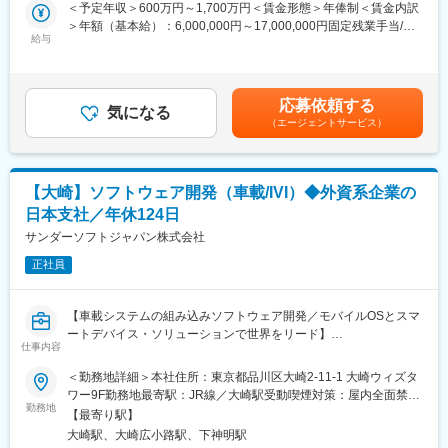
【配属予定プロジェクトの特色】
8名（MT0名）
＜予定年収＞600万円～1,700万円＜賃金形態＞年俸制＜賃金内訳
◆大手自動車メーカーの上流工程に参画（確約します）
＞年額（基本給）：6,000,000円～17,000,000円固定残業手当/
・車載ソフトウェアの仕様調整、仕様書作成
■勤務地補足：
給与
月：127,700円～361,900円（固定残業時間45時間0分/月）超過し
・仕様調整用のドキュメント作成
・スキルに応じて「勤務地確約」
た時間外労働の残業手当は追加支給＜月額＞627,700円～
・仕様策定スケジュール管理、進捗管理
・持ち家率は30代「50％超」
1,778,566円（12分割）（一律手当を含む）＜昇給有無＞有＜残
・テスト項目作成 etc
・入社後、U／Iターンも可能です
業手当＞有＜給与補足＞※45時間分の残業代含む/月（45時間以上
応募依頼する
※ご経験や適性をもとに、参画ポジションをご提案させていただき
・家族手当、単身赴任手当など福利厚生充実
気になる
は別途支給）※給与詳細は経験・能力・前職給与等を踏まえて決定
（エージェントサービス）
ますので
します■昇給：年1回賃金はあくまでも目安の金額であり、選考を
ご安心ください。
【豊富な研修制度】
通じて上下する可能性があります。月給(月額)は固定手当を含めた
個人に任せきりではなく、エンジニア・エリア同士、横のつなが
表記です。
【次世代モビリティ事業部について】
りもございます。エンジニア主導での研修も行われています。ま
【大崎】ソフトウェア開発（車載/IVI）◆外資系企業の
https://mobility.systena.co.jp/
た、各専門ごとの技術研修から、人間力研修まで、業界トップク
日本支社／年休124日
2024年5月、システナグループのSDV及びモビリティ関連の開発
ラスのグループ研修体制を整えています。
経験者を集約し、次世代モビリティ事業部が発足。
サンダーソフトジャパン株式会社
「研修回数：631回／年」「研修制度を有効活用しているエンジ
IVIやCDC、ECUなどのSDV開発に携わっているエンジニア450名
ニア：延べ6,762名」など、他社とは比べ物にならないレベルでの
正社員
が在籍。
研修を受けることができます。その結果が、「離職率：約6.1%
（製造業平均約11％）」「勤続16年以上のエンジニア：約1500
■当ポジションの魅力：
名」という実績に表れています。
【車載システムの組み込みソフトウェア開発／モバイルOSとスマ
・業務を通じて車載システムの最新技術に触れることができ、次
ートデバイス・ソリューションで世界をリード】
世代の完成車を開発するやりがいと社会への貢献感を感じ、スキ
変更の範囲：会社の定める業務
仕事内容
車載情報通信システム（IVI：In-Vehicle Infotainment system)にお
ルアップが望めます。
ける組み込みソフトウェア開発を行います。
＜勤務地詳細＞本社住所：東京都品川区大崎2-11-1 大崎ウィズタ
・お客様と密に連携しながらPJTを一緒に進めている為、手触り
ワー9F勤務地最寄駅：JR線／大崎駅受動喫煙対策：屋内全面禁煙
感をもってエンドユーザーに近い視点で、社会貢献実感・未来の
■業務内容：
勤務地
変更の範囲：会社の定める事業所
車作りへのワクワク感を持って開発可能です。
【最寄り駅】
・クライアント先の環境にて、クライアントと共に車載コックピ
・年次関係ない実力・成果主義の社風になります。
大崎駅、大崎広小路駅、下神明駅
ット開発に従事します。最先端の車載情報システム（IVI、カーオ