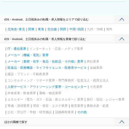
iOS・Android、土日祝休みの転職・求人情報をエリアで絞り込む
北海道･東北
関東
東海
北信越
関西
中国･四国
九州・沖縄
海外
iOS・Android、土日祝休みの転職・求人情報を業種で絞り込む
IT・通信業界
インターネット・広告・メディア業界
メーカー（機械・電気）業界
メーカー（素材・化学・食品・化粧品・その他）業界
商社業界
医薬品・医療機器・ライフサイエンス・医療系サービス
金融業界
建設・プラント・不動産業界
コンサルティング・リサーチ業界・専門事務所・監査法人・税理士法人
人材サービス・アウトソーシング業界・コールセンター
小売業界
外食産業・飲食業界
運輸・物流業界
エネルギー（電力・ガス・石油・新エネルギー）業界
旅行・宿泊・レジャー業界
警備・清掃業界
理容・美容・エステ業界
教育業界
農林水産・鉱業
公社・官公庁・学校・研究施設
冠婚葬祭業界
その他
ほかの職種で探す