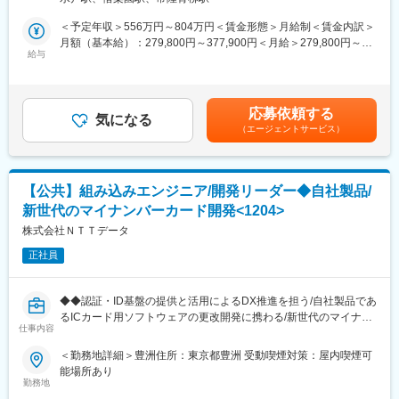
る開発・設計業務をお任せします。
し、従業員数も100名を超えております。グローバル40拠点（法
＜予定年収＞556万円～804万円＜賃金形態＞月給制＜賃金内訳＞
人）以上ある中で日本法人は売上シェアトップです。
【具体的な業務例】
月額（基本給）：279,800円～377,900円＜月給＞279,800円～
・スマートフォン、タブレット、IoT、自動車、エンタープライズ
ご経験に併せて、下記のいずれかの業務を担当いただきます。
給与
377,900円＜昇給有無＞有＜残業手当＞有＜給与補足＞※想定年収
など、さまざまな市場にソリューションとサービスを提供してい
＜Web系アプリケーション開発＞
は〔月給×12カ月〕＋〔賞与×2回〕＋〔残業代24h×12カ月〕をも
ます。
日立グループ内会社の業務系基幹システムにおける、Java等を使
とに算出しております。※上記表記年収とは別に各種手当（住宅手
った開発業務を担当いただきます。
当、家族手当他）支給有■賞与：年2回（6月・12月）賃金はあく
変更の範囲：会社の定める業務
応募依頼する
※主に在宅勤務となりますが、担当する案件により週2回程度出社
気になる
までも目安の金額であり、選考を通じて上下する可能性がありま
（エージェントサービス）
いただく場合もございます。
す。月給(月額)は固定手当を含めた表記です。
＜制御系アプリケーション開発＞
日立グループ内の工場にて、組み込み系システムの開発業務をお
【公共】組み込みエンジニア/開発リーダー◆自社製品/
任せします。
新世代のマイナンバーカード開発<1204>
■キャリアパス：
株式会社ＮＴＴデータ
・1on1を定期的に実施し、本人の希望を組んでのアサインや異動
正社員
制度等も活発に行われています。色々なプロジェクトをスピーデ
ィに経験しながらスキルをつけたり、中長期案件に長く安定的に
携わるなど、キャリアや志向性に合わせたステップがあります。
◆◆認証・ID基盤の提供と活用によるDX推進を担う/自社製品であ
るICカード用ソフトウェアの更改開発に携わる/新世代のマイナン
■教育体制：
仕事内容
バーカードを用いた認証やセキュリティ技術が身に付く/リモート
それぞれの部署において、キャリアに併せての資格取得やスキル
可◆◆
＜勤務地詳細＞豊洲住所：東京都豊洲 受動喫煙対策：屋内喫煙可
向上の指針があり、上長との相談をしながら適切なキャリア形成
能場所あり
が行える制度がございます。
■概要
勤務地
※日立グループ独自の研修コンテンツもあるため、一人一人の状況
公的ICカードOSの開発を担当して頂きます。プロジェクトにおけ