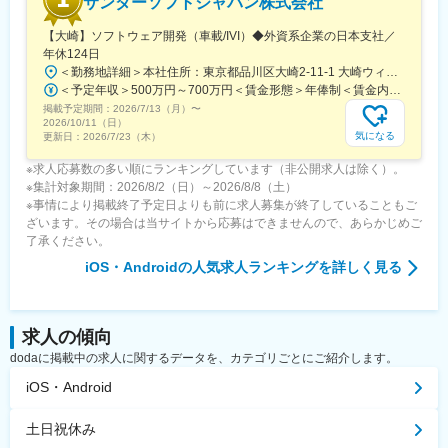
サンダーソフトジャパン株式会社
【大崎】ソフトウェア開発（車載/IVI）◆外資系企業の日本支社／
年休124日
＜勤務地詳細＞本社住所：東京都品川区大崎2-11-1 大崎ウィズタワー9F勤務地最寄駅：JR線／大崎駅受動喫煙対策：屋内全面禁煙変更の範囲：会社の定める事業所
＜予定年収＞500万円～700万円＜賃金形態＞年俸制＜賃金内訳＞年額（基本給）：3,571,424円～4,571,424円固定残業手当/月：100,000円（固定残業時間40時間0分/月）超過した時間外労働の残業手当は追加支給＜月額＞397,618円～480,952円（12分割）（一律手当を含む）＜昇給有無＞有＜残業手当＞有＜給与補足＞■年収構成：基本給＋残業手当■時間外労働：月平均２０時間程賃金はあくまでも目安の金額であり、選考を通じて上下する可能性があります。月給(月額)は固定手当を含めた表記です。
掲載予定期間：
2026/7/13（月）
〜
2026/10/11（日）
気になる
更新日：
2026/7/23（木）
※求人応募数の多い順にランキングしています（非公開求人は除く）。
※集計対象期間：2026/8/2（日）～2026/8/8（土）
※事情により掲載終了予定日よりも前に求人募集が終了していることもご
ざいます。その場合は当サイトから応募はできませんので、あらかじめご
了承ください。
iOS・Android
の人気求人ランキングを詳しく見る
求人の傾向
dodaに掲載中の求人に関するデータを、カテゴリごとにご紹介します。
iOS・Android
土日祝休み