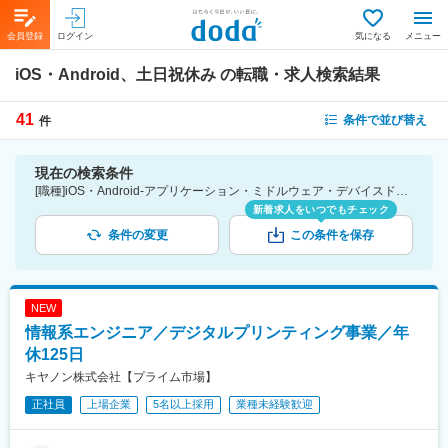
会員登録
ログイン
気になる
メニュー
iOS・Android、土日祝休み
の転職・求人検索結果
41
条件で並び替え
件
現在の検索条件
[職種]iOS・Android-アプリケーション・ミドルウェア・デバイスドライバ・ファームウェア [詳細条件](休日・働き方)土日祝休み
新着求人をいつでもチェック
条件の変更
この条件を保存
NEW
情報系エンジニア／デジタルプリンティング事業／年
休125日
キヤノン株式会社【プライム市場】
正社員
上場企業
5名以上採用
業種未経験歓迎