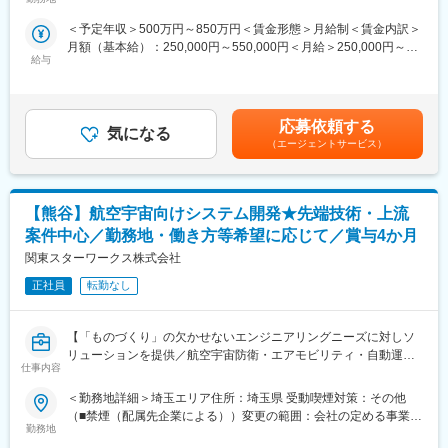
所（リモートワーク含む）
・経験豊富な先輩とチームで案件に配属
【言語】
＜予定年収＞500万円～850万円＜賃金形態＞月給制＜賃金内訳＞
・あなたの希望を重視。理想のキャリアを描ける。
C言語、C++、C#、Java、Javascript、Python、VB、VBA、Go言
月額（基本給）：250,000円～550,000円＜月給＞250,000円～
・上京支援（家賃・引っ越し費用補助）あり
語 等
給与
550,000円＜昇給有無＞有＜残業手当＞有＜給与補足＞■これまで
【OS】
のご経験等に基づき、月給をご提示します。■賞与：年2回（前年
■仕事内容：
Windows、Linux、androidOS、iOS
度実績：4カ月分）■昇給：年1回■社員の年収例：850万円（月給
研究開発や製品開発、先端AI技術における開発ソフトウェアエン
【DB】
50万円+賞与＋諸手当）※49歳／経験者／入社7年目720万円（月
ジニアを大募集。
SQL、Oracle、PostgreSQL
応募依頼する
気になる
給45万円+賞与＋諸手当）※35歳／経験者／入社4年目賃金はあく
【クラウド】
（エージェントサービス）
までも目安の金額であり、選考を通じて上下する可能性がありま
■業務内容：
AWS、Azure、GCP
す。月給(月額)は固定手当を含めた表記です。
ソフトウェア分野における開発を行っています。
※一つのプロジェクトを担当いただく平均期間は3～4年程度
先端技術系を中心に、防衛関連、宇宙開発、自動運転、ロボティ
【熊谷】航空宇宙向けシステム開発★先端技術・上流
クス、AI技術、IOT、ネットワーク（クラウド）分野の開発に携わ
■充実のサポート体制：
っていただきます。
・スキルに合わせた業務からスタート
案件中心／勤務地・働き方等希望に応じて／賞与4か月
（1）ドローンの空中制御システムの開発（C＃、Matlab）
・2人以上のチームで案件に配属
関東スターワークス株式会社
（2）防衛（ロケット、自動運転）に関するソフトウェア開発（ア
・2～3カ月に1度営業や人事との面談
プリケーション）
正社員
転勤なし
・研修費用補助などスキル支援充実
（3）宇宙開発関連のソフトウェア開発（C言語、VB）
「このスキルを磨きたい」「上流工程に挑戦したい」などあなた
（4）自走ロボットの制御ソフトウェア開発（C++、C#）
の希望を考慮したキャリアを歩めます。
【「ものづくり」の欠かせないエンジニアリングニーズに対しソ
（5）自走ロボットの感知システムのソフトウェア試験（Java）
リューションを提供／航空宇宙防衛・エアモビリティ・自動運転
（6）車載ソフトウェア開発 ADAS（先進運転支援システム）開発
変更の範囲：会社の定める業務
仕事内容
等の国内最先端・先行開発プロジェクトを中心とした技術支援】
（7）次世代センシング技術の研究開発業務（Python）
（8）エッヂAIのアルゴリズム開発 等※その他、多数あり
＜勤務地詳細＞埼玉エリア住所：埼玉県 受動喫煙対策：その他
＼ここがPOINT／
（9）利用するツール・言語※プロジェクトごと
（■禁煙（配属先企業による））変更の範囲：会社の定める事業所
・大手企業＆先端技術などPJT数3000件以上
勤務地
（リモートワーク含む）
・経験豊富な先輩とチームで案件に配属
【言語】