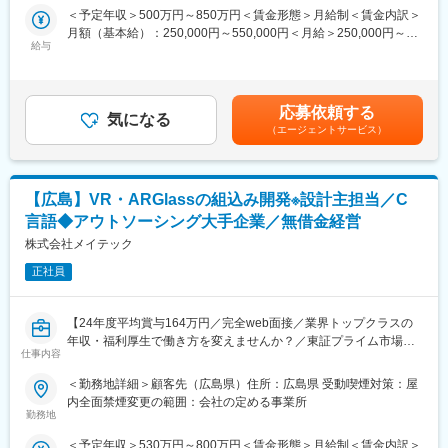
・経験豊富な先輩とチームで案件に配属
＜予定年収＞500万円～850万円＜賃金形態＞月給制＜賃金内訳＞
語 等
・あなたの希望を重視。理想のキャリアを描ける。
月額（基本給）：250,000円～550,000円＜月給＞250,000円～
【OS】
・上京支援（家賃・引っ越し費用補助）あり
給与
550,000円＜昇給有無＞有＜残業手当＞有＜給与補足＞■これまで
Windows、Linux、androidOS、iOS
のご経験等に基づき、月給をご提示します。■賞与：年2回（前年
【DB】
■仕事内容：
度実績：4カ月分）■昇給：年1回■社員の年収例：850万円（月給
SQL、Oracle、PostgreSQL
研究開発や製品開発、先端AI技術における開発ソフトウェアエン
50万円+賞与＋諸手当）※49歳／経験者／入社7年目720万円（月
【クラウド】
ジニアを大募集。
応募依頼する
気になる
給45万円+賞与＋諸手当）※35歳／経験者／入社4年目賃金はあく
AWS、Azure、GCP
（エージェントサービス）
までも目安の金額であり、選考を通じて上下する可能性がありま
※一つのプロジェクトを担当いただく平均期間は3～4年程度
■業務内容：
す。月給(月額)は固定手当を含めた表記です。
ソフトウェア分野における開発を行っています。
■充実のサポート体制：
先端技術系を中心に、防衛関連、宇宙開発、自動運転、ロボティ
・スキルに合わせた業務からスタート
【広島】VR・ARGlassの組込み開発※設計主担当／C
クス、AI技術、IOT、ネットワーク（クラウド）分野の開発に携わ
・2人以上のチームで案件に配属
っていただきます。
言語◆アウトソーシング大手企業／無借金経営
・2～3カ月に1度営業や人事との面談
（1）ドローンの空中制御システムの開発（C＃、Matlab）
株式会社メイテック
・研修費用補助などスキル支援充実
（2）防衛（ロケット、自動運転）に関するソフトウェア開発（ア
「このスキルを磨きたい」「上流工程に挑戦したい」などあなた
プリケーション）
正社員
の希望を考慮したキャリアを歩めます。
（3）宇宙開発関連のソフトウェア開発（C言語、VB）
（4）自走ロボットの制御ソフトウェア開発（C++、C#）
変更の範囲：会社の定める業務
【24年度平均賞与164万円／完全web面接／業界トップクラスの
（5）自走ロボットの感知システムのソフトウェア試験（Java）
年収・福利厚生で働き方を変えませんか？／東証プライム市場上
（6）車載ソフトウェア開発 ADAS（先進運転支援システム）開発
仕事内容
場グループ】
（7）次世代センシング技術の研究開発業務（Python）
（8）エッヂAIのアルゴリズム開発 等※その他、多数あり
＜勤務地詳細＞顧客先（広島県）住所：広島県 受動喫煙対策：屋
【製品】
（9）利用するツール・言語※プロジェクトごと
内全面禁煙変更の範囲：会社の定める事業所
VR・ARGlass
勤務地
【言語】
＜予定年収＞530万円～800万円＜賃金形態＞月給制＜賃金内訳＞