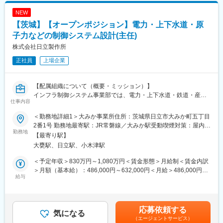
ョン、プロジェクトマネジメントなど、幅広い業務を対象としま
NEW
す。
【茨城】【オープンポジション】電力・上下水道・原
また、IoT・AI・クラウド技術を活用したスマート化や運用最適
化、データ利活用によるDX推進など、最新技術を取り入れたソリ
子力などの制御システム設計(主任)
ューション開発にも携わることができます。
株式会社日立製作所
正社員
上場企業
【職務詳細】
・制御システムの設計・開発（電力、産業機器、プラントなど）
・ソフトウェア開発（C/C++、Python、PLCなど）
【配属組織について（概要・ミッション）】
・顧客要件に基づくシステム構築、試験、導入支援
インフラ制御システム事業部では、電力・上下水道・鉄道・産業
・プロジェクト計画策定、進捗管理、品質保証
仕事内容
設備など、社会インフラを支える領域において、制御システムや
・IoT、AI、クラウド、セキュリティ技術を活用した新規ソリュー
電気設備、パワーエレクトロニクスを基盤とした幅広いソリュー
ション開発 等
＜勤務地詳細1＞大みか事業所住所：茨城県日立市大みか町五丁目
ションを提供しています。
2番1号 勤務地最寄駅：JR常磐線／大みか駅受動喫煙対策：屋内全
近年は、AIやIoT、クラウド技術を活用し、設備のスマート化や遠
勤務地
【働く環境】
面禁煙＜勤務地詳細2＞【日立事業所】山手工場住所：茨城県日立
【最寄り駅】
隔監視、データ活用による運用最適化を推進。さらに、DXやGX
・チームでの協働
市白銀町一丁目1番1号 受動喫煙対策：屋内全面禁煙変更の範囲：
大甕駅、日立駅、小木津駅
の観点から、設備の老朽化や人材不足といった社会課題に対応
制御システムの専門家やプロジェクトマネージャー、ソフトウェ
会社の定める事業所（リモートワーク含む）
し、持続可能な社会の実現に貢献しています。
アエンジニアなど多様な職種と連携しながら、課題解決に取り組
＜予定年収＞830万円～1,080万円＜賃金形態＞月給制＜賃金内訳
最新技術と長年培ったノウハウを融合させ、安定稼働と環境負荷
む環境です。
＞月額（基本給）：486,000円～632,000円＜月給＞486,000円～
低減を両立することが私たちの使命です。
給与
・成長を支援する制度
632,000円＜昇給有無＞有＜残業手当＞有＜給与補足＞※給与詳細
技術研修や資格取得支援、キャリア開発プログラムを通じて、専
は経験・年齢・能力を考慮し、当社規定により決定します。■昇
【職務概要】
門性の向上やキャリアアップをサポートします。
給：年1回■賞与：年2回（6月、12月）賃金はあくまでも目安の金
社会インフラや産業分野を支える制御システムの開発・運用に関
・働きやすさ
額であり、選考を通じて上下する可能性があります。月給(月額)は
応募依頼する
する業務を、これまでのご経験・スキルに応じてご担当いただき
気になる
フレックスタイム制度やワークライフバランスを重視した取り組
固定手当を含めた表記です。
（エージェントサービス）
ます。
みを推進。長期的に安心して働ける環境を整えています。