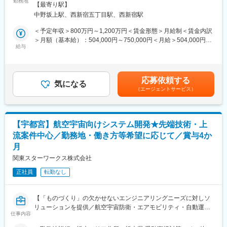
勤務地
野坂上駅受動喫煙対策：屋内全面禁煙変更の範囲：会社の定める
＜人事制度の特徴＞
【最寄り駅】
●技術力の高い企業文化と柔軟な働き方が可能（フルリモート）
事業所
（1）会社目標に沿った個人目標を作成し、自助努力で着実に実績
中野坂上駅、西新宿五丁目駅、西新宿駅
をあげたものを評価し引き上げて行く職能資格制度や評価制度
■業務内容：
＜予定年収＞800万円～1,200万円＜賃金形態＞月給制＜賃金内訳
（2）発揮した能力や成果・業績を正しく評価し、努力した者がす
経験やスキルに応じて、リアルタイムOSの設計、開発、機能拡
＞月額（基本給）：504,000円～750,000円＜月給＞504,000円～
ぐにその成果を享受できる給与・賞与体系
張、評価、テスト、サポート、お客様環境への移植、などさまざ
給与
750,000円＜昇給有無＞有＜残業手当＞無＜給与補足＞・昇給は
（3）自己啓発による資格取得を支援し、成果が出ればそれを手厚
まなフェーズやポジションをお任せします。
年1回（1月）、・賞与年2回(6月、12月)・賞与とは別途、事業部
く褒賞する資格取得褒賞金制度
また、これらの製品を組み込んだシステム向けの開発支援ツール
業績に連動した決算賞与制度（1月）があります。賃金はあくまで
の開発なども担っていただきます。
も目安の金額であり、選考を通じて上下する可能性があります。
＜教育制度／資格補助＞
応募依頼する
日本で唯一の独立系統合RTOSベンダとして展開する、当社の基
気になる
月給(月額)は固定手当を含めた表記です。
人材育成：技術者スキルアップのための部門内技術研修、外部技
（エージェントサービス）
幹製品
術セミナーや研修会、ベンダー等資格受験を奨励、新人社員研
**「eBinder」「eMCOS」「eT-Kernel」**の開発に直接関われる
修、若手社員研修、中堅社員研修、マネージメント研修、部門共
ポジションです。
通技術研修、昇格者研修、他
【業務内容詳細】
【宇都宮】航空宇宙向けシステム開発★先端技術・上
リアルタイムOS（RTOS）の設計・開発
■当社について：
流案件中心／勤務地・働き方等希望に応じて／賞与4か
TCP/IPスタック、USBスタック、ファイルシステムの開発
ソフトウェア開発専門の企業として、顧客の優良上場企業と永年
月
Windowsアプリケーションの開発（開発支援ツール等）
に亘り継続安定した取引を続けてきました。関西での独立系のソ
車載関連ソフトウェアの開発
関東スターワークス株式会社
フトウェア会社の中で、その歴史と実績では名の知られたシステ
※ご経験・スキル・ご志向に応じて、担当領域を決定します。
ムインテグレーターです。
正社員
転勤なし
■当社の魅力：
◇複雑で技術的な話をわかりやすく伝えるコミュニケーション能
【「ものづくり」の欠かせないエンジニアリングニーズに対しソ
力が身に付きます。
リューションを提供／航空宇宙防衛・エアモビリティ・自動運転
◇様々な分野のメーカ様であるお客様と技術的なディスカッショ
仕事内容
等の国内最先端・先行開発プロジェクトを中心とした技術支援】
ンができるので、コンピューティングの幅広い知見が身に付きま