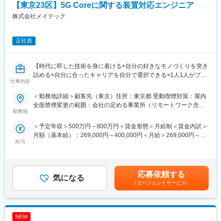
■業務の魅力：
【東京23区】5G Coreに関する装置対応エンジニア
イメージセンサーは、デジタルカメラやスマートフォンといった
株式会社メイテック
イメージング用途だけでなく、車載用など、生活に必須なセンシ
ング用途にも幅を広げて進化を続けています。
将来のイメージセンサーを支える新しい要素技術の研究開発に確
正社員
かなやりがいを感じていただけるポジションです。
今後拡大する自動運転などのモビリティ業界やスマートファクト
リーなど
【時代に即した技術を身に着ける×自分の好きなモノづくりを突き
AIやIoTを活用したsociety5.3社会での活躍の第一歩となるキャリ
詰める×自分に合ったキャリアを自分で選択できる×1人1人がプロ
仕事内容
アを積んでいただくことが出来ます。
のエンジニアをして技術を高め続ける】
＜勤務地詳細＞顧客先（東京）住所：東京都 受動喫煙対策：屋内
■顧客例：
■業務内容
全面禁煙変更の範囲：会社の定める事業所（リモートワーク含
主要取引先TOP10（2022年3月期）デンソー／ソニーセミコンダ
Network Business（通信基地局など）5Gなどの通信基地局を事業
勤務地
む）
クタソリューションズ／三菱重工業／パナソニック／ニコン／ト
者へ提供し、次世代通信規格の標準化などを行っている事業にて
＜予定年収＞500万円～800万円＜賃金形態＞月給制＜賃金内訳＞
ヨタ自動車／日立ハイテク／SUBARU／デンソーテン／テルモ
ご活躍いただきます。KDDI 5G Core【装置構築】【技術協議】
月額（基本給）：269,000円～400,000円＜月給＞269,000円～
（敬称略）
【装置IOT】の対応業務を担当していただき、ネットワークサーバ
給与
400,000円＜昇給有無＞有＜残業手当＞有＜給与補足＞※能力・経
ーの構築対応やシステム試験の対応を行っていただきます。
験・年齢等を配慮の上、当社規定により決定します。賃金はあく
■充実の研修体制：
までも目安の金額であり、選考を通じて上下する可能性がありま
「社員一人あたりの研修費ランキング」で5位にランクインしてお
■業務フェース
す。月給(月額)は固定手当を含めた表記です。
り、「技術力」と「人間力」の向上を軸に様々な機械を提供して
装置構築対応、技術協議対応
応募依頼する
気になる
おります。年間550回の技術研修のみならず、エンジニア主催の
（エージェントサービス）
勉強会が900回以上開催されております。エンジニアとしてプラ
■使用ツール
イドを持ち、スキルアップの意欲が高く、常に技術力の鍛錬を行
Linux、OpenShift Container Platform(OCP)、Kubernetes
っています。時代に即した技術を身に着けることが出来、幅広い
業界へ展開しているためスキルの習得もしやすい環境となりま
NEW
■魅力ポイント