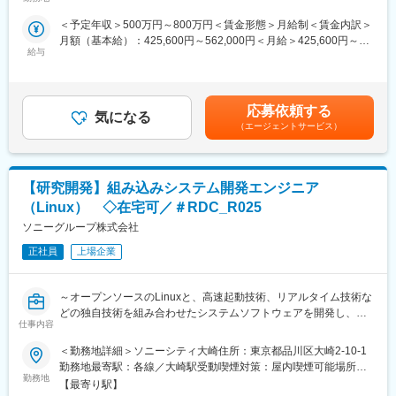
む）
器・家電・ロボットの設計・開発・実験におけるモデルベース開
者へ提供し、次世代通信規格の標準化などを行っている事業にて
発（MBD）等を提供しており、IT領域においては情報通信、IT／
＜予定年収＞500万円～800万円＜賃金形態＞月給制＜賃金内訳＞
ご活躍いただきます。KDDI 5G Core【装置構築】【技術協議】
インターネット、EC分野を中心とした幅広い業界に対してのシス
月額（基本給）：425,600円～562,000円＜月給＞425,600円～
【装置IOT】の対応業務を担当していただき、ネットワークサーバ
テム開発・インフラ設計・評価検証業務等を提供しております。
給与
562,000円＜昇給有無＞有＜残業手当＞有賃金はあくまでも目安
ーの構築対応やシステム試験の対応を行っていただきます。
さらには、近年需要が拡大しているRPA・IoT・UWB・ドロー
の金額であり、選考を通じて上下する可能性があります。月給(月
ン・セキュリティ等の最新技術の活用についても精力的に取り組
額)は固定手当を含めた表記です。
■業務フェース：
んでおります。
装置構築対応、技術協議対応
応募依頼する
また、エンジニアとして生涯活躍できる人材を育てるべく、パー
気になる
（エージェントサービス）
ソルクロステクノロジーでは最新の技術トレンドを踏まえ、各種
■使用ツール：
研修を実施しています。
Linux、OpenShift Container Platform(OCP)、Kubernetes
変更の範囲：会社の定める業務
【研究開発】組み込みシステム開発エンジニア
■得られる経験・スキル：
通信基地局のネットワーク技術やサーバー構築経験が得られま
（Linux） ◇在宅可／＃RDC_R025
す。5G通信に絡む業務や装置IOT対応もあるため、5G通信などの
ソニーグループ株式会社
先端通信技術の業務、IOT製品に絡む開発など。
正社員
上場企業
変更の範囲：会社の定める業務
～オープンソースのLinuxと、高速起動技術、リアルタイム技術な
どの独自技術を組み合わせたシステムソフトウェアを開発し、ソ
仕事内容
ニーの商品群へ貢献～
＜勤務地詳細＞ソニーシティ大崎住所：東京都品川区大崎2-10-1
■職務概要：組み込み機器向けの Linux システムソフトウェアの開
勤務地最寄駅：各線／大崎駅受動喫煙対策：屋内喫煙可能場所あ
発を担当します。既存商品向けから新規商品まで幅広い商品群を
勤務地
り
【最寄り駅】
ターゲットとし、オープンソースソフトウェアを最大限活用しつ