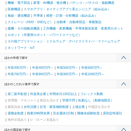
機械・電子部品
家電・AV機器・複合機
パチンコ・パチスロ・遊戯機器
医療機器
スマホアプリ・ネイティブアプリ系エンジニア（組み込み）
無線・通信機器
半導体
精密・計測・分析機器（組み込み）
ストレージ（HDD・SSDなど）
自動車・自動車部品・車載製品
建機・その他輸送機器
工作機械・産業機械・半導体製造装置・産業用ロボット
ロボット（作業用ロボット・パワードスーツなど）
その他アプリケーション・ミドルウェア・デバイスドライバ・ファームウェア
ネットワーク・IoT
ほかの年収で探す
年収300万円～
年収400万円～
年収500万円～
年収600万円～
年収700万円～
年収800万円～
年収900万円～
年収1000万円～
ほかのこだわり条件で探す
第二新卒歓迎
外資系企業
年間休日120日以上
フレックス勤務
管理職・マネジャー
英語を活かす
学歴不問
転勤なし（勤務地限定）
服装自由
女性活躍
社宅・家賃補助制度
上場企業
中国語を活かす
退職金制度
残業20時間未満
完全週休2日制
職種未経験歓迎
原則定時退社
海外出張あり
U・Iターン支援あり
ほかの固定給で探す