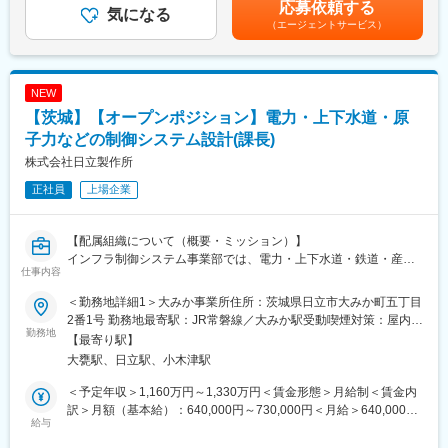
応募依頼する
・既存リソースや資産の最適活用方法の検討・提案
気になる
フレックスタイム制度やワークライフバランスを重視した取り組
間 8時間/日 ■残業手当 有（午後10時以降の深夜労働及び臨時出
（エージェントサービス）
・開発体制やドキュメント標準化の推進
みを推進。長期的に安心して働ける環境を整えています。
勤時）■標準的な勤務例：9～18時賃金はあくまでも目安の金額で
あり、選考を通じて上下する可能性があります。月給(月額)は固定
■職務の魅力
変更の範囲：会社の定める業務
手当を含めた表記です。
グローバル展開を見据えた最先端の開発環境で、次世代製品開発
NEW
の中核を担うことができます。裁量の大きなポジションで、組織
【茨城】【オープンポジション】電力・上下水道・原
やプロセスの変革にも主体的に関われる点が魅力です
子力などの制御システム設計(課長)
■当社について
株式会社日立製作所
2026年4月より、TOPPANはグループ内の中核事業会社を統合
正社員
上場企業
し、製品やサービスごとの事業を軸とした戦略単位であるビジネ
スユニット制へと移行いたしました。これによって、私たちは各
事業の専門性を研ぎ澄ませ、事業価値を最大化することを目指し
【配属組織について（概要・ミッション）】
ます。また併せて、TOPPANならではの事業間の連携も強化して
インフラ制御システム事業部では、電力・上下水道・鉄道・産業
いくことにより、お客さまの真の課題を共有し、その解決に直結
仕事内容
設備など、社会インフラを支える領域において、制御システムや
するご提案を行ってまいります。TOPPANは、社会課題の解決を
電気設備、パワーエレクトロニクスを基盤とした幅広いソリュー
事業の成長エンジンに据え、創業以来培った印刷テクノロジーを
＜勤務地詳細1＞大みか事業所住所：茨城県日立市大みか町五丁目
ションを提供しています。
さらに進化させ、グローバル市場へ展開することにより、社会的
2番1号 勤務地最寄駅：JR常磐線／大みか駅受動喫煙対策：屋内全
近年は、AIやIoT、クラウド技術を活用し、設備のスマート化や遠
勤務地
価値を創造するグローバルカンパニーとして、変化の激しい市場
面禁煙＜勤務地詳細2＞【日立事業所】山手工場住所：茨城県日立
【最寄り駅】
隔監視、データ活用による運用最適化を推進。さらに、DXやGX
環境において、期待を超える価値の創出に邁進してまいります。
市白銀町一丁目1番1号 受動喫煙対策：屋内全面禁煙変更の範囲：
大甕駅、日立駅、小木津駅
の観点から、設備の老朽化や人材不足といった社会課題に対応
会社の定める事業所（リモートワーク含む）
し、持続可能な社会の実現に貢献しています。
変更の範囲：会社の定める業務
＜予定年収＞1,160万円～1,330万円＜賃金形態＞月給制＜賃金内
最新技術と長年培ったノウハウを融合させ、安定稼働と環境負荷
訳＞月額（基本給）：640,000円～730,000円＜月給＞640,000円
低減を両立することが私たちの使命です。
給与
～730,000円＜昇給有無＞有＜残業手当＞有＜給与補足＞※給与詳
細は経験・年齢・能力を考慮し、当社規定により決定します。■昇