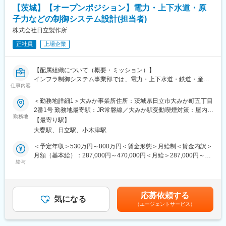
す。
通信基地局のネットワーク技術やサーバー構築経験が得られま
【茨城】【オープンポジション】電力・上下水道・原
す。5G通信に絡む業務や装置IOT対応もあるため、5G通信などの
子力などの制御システム設計(担当者)
変更の範囲：会社の定める業務
先端通信技術の業務、IOT製品に絡む開発など。
株式会社日立製作所
■充実の研修体制
正社員
上場企業
「技術力」と「人間力」の向上を軸に様々な機会を提供しており
ます。年間550回以上の技術研修のみならず、エンジニア主催の
勉強会が900回以上開催されております。エンジニアとしてプラ
【配属組織について（概要・ミッション）】
イドを持ち、スキルアップの意欲が高く、常に技術力の鍛錬を行
インフラ制御システム事業部では、電力・上下水道・鉄道・産業
仕事内容
っています。時代に即した技術を身に着けることが出来、幅広い
設備など、社会インフラを支える領域において、制御システムや
業界へ展開しているためスキルの習得もしやすい環境となりま
電気設備、パワーエレクトロニクスを基盤とした幅広いソリュー
＜勤務地詳細1＞大みか事業所住所：茨城県日立市大みか町五丁目
す。
ションを提供しています。
2番1号 勤務地最寄駅：JR常磐線／大みか駅受動喫煙対策：屋内全
近年は、AIやIoT、クラウド技術を活用し、設備のスマート化や遠
勤務地
面禁煙＜勤務地詳細2＞【日立事業所】山手工場住所：茨城県日立
【最寄り駅】
■福利厚生
隔監視、データ活用による運用最適化を推進。さらに、DXやGX
市白銀町一丁目1番1号 受動喫煙対策：屋内全面禁煙変更の範囲：
大甕駅、日立駅、小木津駅
定年までの長い時間軸で、給与や将来について不安を感じること
の観点から、設備の老朽化や人材不足といった社会課題に対応
会社の定める事業所（リモートワーク含む）
なく、仕事に集中できるように、「待遇面」での支援も充実して
し、持続可能な社会の実現に貢献しています。
＜予定年収＞530万円～800万円＜賃金形態＞月給制＜賃金内訳＞
おります。また、たとえ案件のない待機の状態であったとして
最新技術と長年培ったノウハウを融合させ、安定稼働と環境負荷
月額（基本給）：287,000円～470,000円＜月給＞287,000円～
も、給与が下がる事はなく安心して就業できます。
低減を両立することが私たちの使命です。
給与
470,000円＜昇給有無＞有＜残業手当＞有＜給与補足＞※給与詳細
は経験・年齢・能力を考慮し、当社規定により決定します。■昇
【職務概要】
給：年1回■賞与：年2回（6月、12月）賃金はあくまでも目安の金
変更の範囲：会社の定める業務
社会インフラや産業分野を支える制御システムの開発・運用に関
額であり、選考を通じて上下する可能性があります。月給(月額)は
応募依頼する
する業務を、これまでのご経験・スキルに応じてご担当いただき
気になる
固定手当を含めた表記です。
（エージェントサービス）
ます。
具体的には、電力・上下水道・原子力・産業機器などの領域にお
けるシステム設計、ソフトウェア開発、システムインテグレーシ