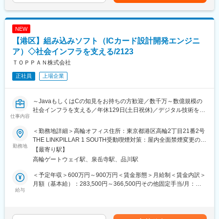
具体的には、電力・上下水道・原子力・産業機器などの領域にお
けるシステム設計、ソフトウェア開発、システムインテグレーシ
変更の範囲：会社の定める業務
ョン、プロジェクトマネジメントなど、幅広い業務を対象としま
NEW
す。
【港区】組み込みソフト（ICカード設計開発エンジニ
また、IoT・AI・クラウド技術を活用したスマート化や運用最適
化、データ利活用によるDX推進など、最新技術を取り入れたソリ
ア）◇社会インフラを支える/2123
ューション開発にも携わることができます。
ＴＯＰＰＡＮ株式会社
正社員
上場企業
【職務詳細】
・制御システムの設計・開発（電力、産業機器、プラントなど）
・ソフトウェア開発（C/C++、Python、PLCなど）
～JavaもしくはCの知見をお持ちの方歓迎／数千万～数億規模の
・顧客要件に基づくシステム構築、試験、導入支援
社会インフラを支える／年休129日(土日祝休)／デジタル技術を駆
・プロジェクト計画策定、進捗管理、品質保証
仕事内容
使し多分野でソリューションを実現～
・IoT、AI、クラウド、セキュリティ技術を活用した新規ソリュー
ション開発 等
＜勤務地詳細＞高輪オフィス住所：東京都港区高輪2丁目21番2号
■職務概要
THE LINKPILLAR 1 SOUTH受動喫煙対策：屋内全面禁煙変更の範
セキュアマイコン組み込みソフトの開発に従事し、開発プロジェ
勤務地
【働く環境】
囲：会社の定める事業所（リモートワーク含む）
【最寄り駅】
クトの推進とチームの技術力向上を担います。自ら設計・実装・
・チームでの協働
高輪ゲートウェイ駅、泉岳寺駅、品川駅
テストを行いながら、チームメンバーの指導も担当します。
制御システムの専門家やプロジェクトマネージャー、ソフトウェ
※これまでのご経験・スキルを鑑みながらアサイン業務を検討いた
アエンジニアなど多様な職種と連携しながら、課題解決に取り組
＜予定年収＞600万円～900万円＜賃金形態＞月給制＜賃金内訳＞
します。
む環境です。
月額（基本給）：283,500円～366,500円その他固定手当/月：
給与
・成長を支援する制度
22,500円＜月給＞306,000円～389,000円＜昇給有無＞有＜残業手
■職務詳細
技術研修や資格取得支援、キャリア開発プログラムを通じて、専
当＞有＜給与補足＞※担当業務や役割によって、一部の方は「企画
・セキュアマイコン組み込みソフトの設計・実装・テスト業務
門性の向上やキャリアアップをサポートします。
業務型裁量労働制」が適用されます。支給額は、個人の経験、ス
・エミュレータを活用した評価設計と検証
・働きやすさ
キル等に基づき、当社規定により決定いたします。■みなし労働時