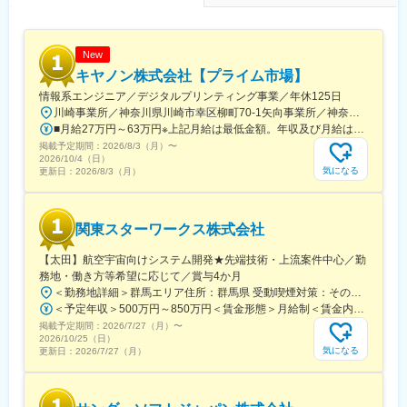
するために後輩育成や顧客要望に応える開発を進めていただくこ
とを期待しています。
New
■当社について：
キヤノン株式会社【プライム市場】
当社は電子設計、ソフトウェア開発を通し幅広い分野で活躍し、
情報系エンジニア／デジタルプリンティング事業／年休125日
日々技術の向上に努めています。
川崎事業所／神奈川県川崎市幸区柳町70-1矢向事業所／神奈川県川崎市幸区塚越3丁目451番地取手事業所／茨城県取手市白山7-5-1 ※マイカー通勤可能（規定あり）＜配属先＞【1】矢向事業所・取手事業所【2】川崎事業所・矢向事業所・取手事業所【3】【4】川崎事業所★受動喫煙対策：敷地内全面禁煙
電子回路設計・ソフトウェア設計・販売等、幅広い分野で活動を
■月給27万円～63万円※上記月給は最低金額。年収及び月給は、経験・スキルを考慮の上決定※通勤手当、時間外手当は別途支給
広げる当社は、常にお客様に喜ばれる商品提供を目指し、日々技
掲載予定期間：
術の向上に努めています。
2026/8/3（月）
〜
2026/10/4（日）
気になる
更新日：
2026/8/3（月）
変更の範囲：会社の定める業務
関東スターワークス株式会社
【太田】航空宇宙向けシステム開発★先端技術・上流案件中心／勤
務地・働き方等希望に応じて／賞与4か月
＜勤務地詳細＞群馬エリア住所：群馬県 受動喫煙対策：その他（■禁煙（配属先企業による））変更の範囲：会社の定める事業所（リモートワーク含む）
＜予定年収＞500万円～850万円＜賃金形態＞月給制＜賃金内訳＞月額（基本給）：250,000円～550,000円＜月給＞250,000円～550,000円＜昇給有無＞有＜残業手当＞有＜給与補足＞■これまでのご経験等に基づき、月給をご提示します。■賞与：年2回（前年度実績：4カ月分）■昇給：年1回■社員の年収例：850万円（月給50万円+賞与＋諸手当）※49歳／経験者／入社7年目720万円（月給45万円+賞与＋諸手当）※35歳／経験者／入社4年目賃金はあくまでも目安の金額であり、選考を通じて上下する可能性があります。月給(月額)は固定手当を含めた表記です。
掲載予定期間：
2026/7/27（月）
〜
2026/10/25（日）
気になる
更新日：
2026/7/27（月）