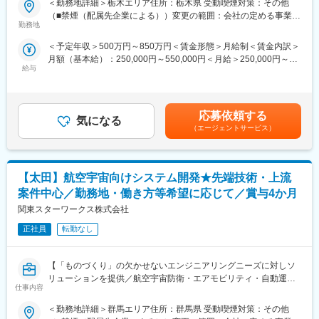
す。
＜勤務地詳細＞栃木エリア住所：栃木県 受動喫煙対策：その他
＼ここがPOINT／
◇結論的に売上に結び付ける必要がある営業部門の仕事であり、
（■禁煙（配属先企業による））変更の範囲：会社の定める事業所
・大手企業＆先端技術などPJT数3000件以上
勤務地
売るためにどうすればいいのかを日々磨くことになるので、どこ
（リモートワーク含む）
・経験豊富な先輩とチームで案件に配属
で働くにも必ず役に立つ、技術知見をベースとした営業力が身に
＜予定年収＞500万円～850万円＜賃金形態＞月給制＜賃金内訳＞
・あなたの希望を重視。理想のキャリアを描ける。
付きます。
月額（基本給）：250,000円～550,000円＜月給＞250,000円～
・上京支援（家賃・引っ越し費用補助）あり
給与
550,000円＜昇給有無＞有＜残業手当＞有＜給与補足＞■これまで
■働く環境
のご経験等に基づき、月給をご提示します。■賞与：年2回（前年
■仕事内容：
リモートと出社のハイブリッド型の働き方を採用しており、フレ
度実績：4カ月分）■昇給：年1回■社員の年収例：850万円（月給
研究開発や製品開発、先端AI技術における開発ソフトウェアエン
ックス制も導入。個々人の働きやすさに合わせた働き方ができる
50万円+賞与＋諸手当）※49歳／経験者／入社7年目720万円（月
ジニアを大募集。
応募依頼する
環境づくりをしています。育児休暇（取得率男性：男女
気になる
給45万円+賞与＋諸手当）※35歳／経験者／入社4年目賃金はあく
（エージェントサービス）
100％）、有給休暇（取得率72％）などライフステージの変化に
までも目安の金額であり、選考を通じて上下する可能性がありま
■業務内容：
合わせた働き方が出来るように会社として休暇の取得を推奨して
す。月給(月額)は固定手当を含めた表記です。
ソフトウェア分野における開発を行っています。
います。
先端技術系を中心に、防衛関連、宇宙開発、自動運転、ロボティ
プラチナくるみん認定、女性の活躍推進認定企業の「えるぼ
【太田】航空宇宙向けシステム開発★先端技術・上流
クス、AI技術、IOT、ネットワーク（クラウド）分野の開発に携わ
し」、仕事と介護を両立できる職場環境認定の「トモニン」を取
っていただきます。
案件中心／勤務地・働き方等希望に応じて／賞与4か月
得
（1）ドローンの空中制御システムの開発（C＃、Matlab）
関東スターワークス株式会社
（2）防衛（ロケット、自動運転）に関するソフトウェア開発（ア
変更の範囲：会社の定める業務
プリケーション）
正社員
転勤なし
（3）宇宙開発関連のソフトウェア開発（C言語、VB）
（4）自走ロボットの制御ソフトウェア開発（C++、C#）
【「ものづくり」の欠かせないエンジニアリングニーズに対しソ
（5）自走ロボットの感知システムのソフトウェア試験（Java）
リューションを提供／航空宇宙防衛・エアモビリティ・自動運転
（6）車載ソフトウェア開発 ADAS（先進運転支援システム）開発
仕事内容
等の国内最先端・先行開発プロジェクトを中心とした技術支援】
（7）次世代センシング技術の研究開発業務（Python）
（8）エッヂAIのアルゴリズム開発 等※その他、多数あり
＜勤務地詳細＞群馬エリア住所：群馬県 受動喫煙対策：その他
＼ここがPOINT／
（9）利用するツール・言語※プロジェクトごと