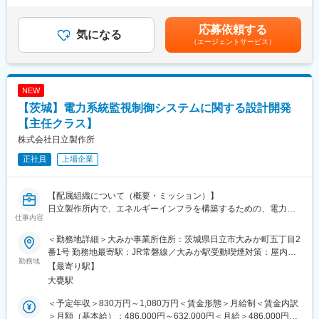
【職務概要】
給：年1回■賞与：年2回（6月、12月）賃金はあくまでも目安の金
社会インフラや産業分野を支える制御システムの開発・運用に関
額であり、選考を通じて上下する可能性があります。月給(月額)は
応募依頼する
する業務を、これまでのご経験・スキルに応じてご担当いただき
気になる
固定手当を含めた表記です。
（エージェントサービス）
ます。
具体的には、電力・上下水道・原子力・産業機器などの領域にお
けるシステム設計、ソフトウェア開発、システムインテグレーシ
ョン、プロジェクトマネジメントなど、幅広い業務を対象としま
NEW
す。
【茨城】電力系統監視制御システムに関する設計開発
また、IoT・AI・クラウド技術を活用したスマート化や運用最適
化、データ利活用によるDX推進など、最新技術を取り入れたソリ
【主任クラス】
ューション開発にも携わることができます。
株式会社日立製作所
正社員
上場企業
【職務詳細】
・制御システムの設計・開発（電力、産業機器、プラントなど）
・ソフトウェア開発（C/C++、Python、PLCなど）
【配属組織について（概要・ミッション）】
・顧客要件に基づくシステム構築、試験、導入支援
日立製作所内で、エネルギーインフラを構築するための、電力系
・プロジェクト計画策定、進捗管理、品質保証
仕事内容
統の監視制御システムの設計・開発を推進する。
・IoT、AI、クラウド、セキュリティ技術を活用した新規ソリュー
それにより、地球環境にやさしく持続可能なエネルギーインフラ
ション開発 等
＜勤務地詳細＞大みか事業所住所：茨城県日立市大みか町五丁目2
を、ステークホルダー（お客さま、パートナー等）との協創を通
番1号 勤務地最寄駅：JR常磐線／大みか駅受動喫煙対策：屋内全
じて構築し、安全、安心、快適、エコな暮らしを提供する。
勤務地
【働く環境】
面禁煙変更の範囲：会社の定める事業所（リモートワーク含む）
【最寄り駅】
・チームでの協働
大甕駅
【職務概要】
制御システムの専門家やプロジェクトマネージャー、ソフトウェ
担当する分野・部門における電力系統監視制御システムにおい
アエンジニアなど多様な職種と連携しながら、課題解決に取り組
＜予定年収＞830万円～1,080万円＜賃金形態＞月給制＜賃金内訳
て、顧客の要求する条件で稼働するように業務担当者として、顧
む環境です。
＞月額（基本給）：486,000円～632,000円＜月給＞486,000円～