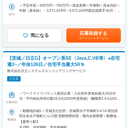
ーディオやカーナビシステム)における組み込みソフトウェア開発
＜予定年収＞500万円～700万円＜賃金形態＞年俸制＜賃金内訳＞
変更の範囲：本人の適正により当社業務全般に変更の可能性がご
を行い、コネクテッドカー社会を牽引するお客様と共に、ビジネ
年額（基本給）：3,571,424円～4,571,424円固定残業手当/月：
ざいます。
スの拡大を目指します。
給与
100,000円（固定残業時間40時間0分/月）超過した時間外労働の
・車載システム開発の最新の動向・技術にキャッチアップしなが
残業手当は追加支給＜月額＞397,618円～480,952円（12分割）
ら、ソフトウェアの技術力で業界の発展にダイレクトに貢献して
（一律手当を含む）＜昇給有無＞有＜残業手当＞有＜給与補足＞■
いく実感を得ることができるポジションです。
年収構成：基本給＋残業手当■時間外労働：月平均２０時間程賃金
応募依頼する
気になる
はあくまでも目安の金額であり、選考を通じて上下する可能性が
（エージェントサービス）
■業務のポイント：
あります。月給(月額)は固定手当を含めた表記です。
・CASE等最新の動向・技術をキャッチアップできます。
・要件定義から評価まで一貫して従事いただきます。
・最初のサイトは「新横浜」を予定しています。
【茨城／日立G】オープン系SE〈Java,C,VB等〉※在宅
週3~／年休126日／住宅手当最大50％
■採用背景：
自動運転・SDVと大きな変革期にある車載システムに向け、様々
株式会社日立システムズエンジニアリングサービス
な先進技術の搭載が求められています。我々には最新の車載技術
正社員
があり、お客様とともに新しい車載コックピットシステムの開発
を続けています。今後更なる進化を遂げる車載コックピット開発
を加速させるため、新しい仲間を求めています。
～ワークライフバランス推奨企業：入社初年度有給最大24日付
与・平均有給所得日数18.5日(2024年度実績)・離職率2.4％(2024
■キャリアプラン：プログラマ→SE→PL→PM
仕事内容
年度実績)・住宅手当・家族手当充実/グレード別教育カリキュラ
※PMについては、一部セールス的な期待もしますが、希望に沿い
ム・マネジメント人材を育成／年間休日126日～
＜勤務地詳細1＞茨城支社住所：茨城県水戸市南町3-4-14 明治安
ます。
田生命水戸南町ビル11階 受動喫煙対策：屋内全面禁煙＜勤務地詳
■業務概要：
勤務地
細2＞顧客先住所：茨城県 受動喫煙対策：屋内全面禁煙変更の範
■当社のポイント：
【最寄り駅】
当社のSEとして、日立グループ向けの業務系基幹システムにおけ
囲：会社の定める事業所（リモートワーク含む）
・外資系ですが日本支社は非常に安定しており設立から16年経過
水戸駅、偕楽園駅、常陸青柳駅