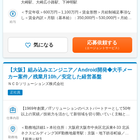
大崎駅、大崎広小路駅、下神明駅
つ、必要に応じて独自技術の開発も行います。開発結果のオープ
ンソースコミュニティへの貢献活動も行います。
＜予定年収＞600万円～1,100万円＜賃金形態＞月給制補足事項な
【業務詳細】
し＜賃金内訳＞月額（基本給）：350,000円～530,000円＜月給＞
・組み込み機器向けLinuxシステムソフトウェアの開発（既存製品
給与
350,000円～530,000円＜昇給有無＞有＜残業手当＞有＜給与補足
から新規カテゴリ製品まで幅広く担当）
＞※年収は経験や能力を考慮の上、当社規定により決定します。賃
・OSSの選定および、ソニー基準に適合させるためのカスタマイ
金はあくまでも目安の金額であり、選考を通じて上下する可能性
ズ
があります。月給(月額)は固定手当を含めた表記です。
応募依頼する
・OSS依存関係の解析や品質確認を支援する専用ツールの開発、
気になる
（エージェントサービス）
およびCI/CD環境への統合
・開発成果のOSSコミュニティへの還元活動、および国内外の関
係部署との技術連携（英語でのコミュニケーションあり）
【大阪】組み込みエンジニア／Android開発◆大手メー
■?ポジションの魅力：
カー案件／残業月10h／安定した経営基盤
・OSSやLinuxカーネルなどの先端技術に深く関わり、グローバル
な開発コミュニティへの貢献も可能です
ＮＣＤソリューションズ株式会社
・経験豊富なメンバーが在籍するチームで、技術力を吸収・成長
正社員
できる環境 です
・海外グループ会社との連携も多く、英語を活かしたグローバル
な開発経験が積めます
【1969年創業／ITソリューションのベストパートナーとして50年
・既存製品から新規カテゴリまで、幅広い商品群への技術貢献が
以上の実績／技術力を活かして新領域を切り開いていく主軸とな
可能。製品ごとの異なる課題への対応を通じてスキルの幅も広が
仕事内容
る方を募集】
ります
＜勤務地詳細1＞本社住所：大阪府大阪市中央区北浜東4-33 北浜
■業務内容：
ネクスビルディング30F勤務地最寄駅：京阪・地下鉄谷町線／天
■配属組織：オープンソースソフトウェアの選定とカスタマイズ、
・大手家電メーカーのテレビ向けAndroidアプリケーション開発、
勤務地
満橋駅受動喫煙対策：屋内喫煙可能場所あり＜勤務地詳細2＞顧客
品質基準確認を行っているチームに所属していただきます。チー
【最寄り駅】