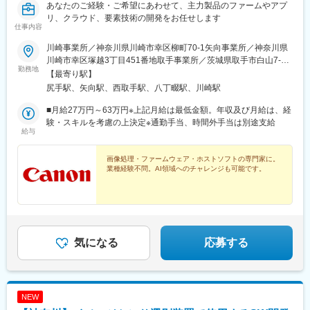
あなたのご経験・ご希望にあわせて、主力製品のファームやアプ
リ、クラウド、要素技術の開発をお任せします
仕事内容
川崎事業所／神奈川県川崎市幸区柳町70-1矢向事業所／神奈川県
川崎市幸区塚越3丁目451番地取手事業所／茨城県取手市白山7-5-
勤務地
1 ※マイカー通勤可能（規定あり）＜配属先＞【1】矢向事業
【最寄り駅】
所・取手事業所【2】川崎事業所・矢向事業所・取手事業所【3】
尻手駅、矢向駅、西取手駅、八丁畷駅、川崎駅
【4】川崎事業所★受動喫煙対策：敷地内全面禁煙
■月給27万円～63万円※上記月給は最低金額。年収及び月給は、経
験・スキルを考慮の上決定※通勤手当、時間外手当は別途支給
給与
画像処理・ファームウェア・ホストソフトの専門家に。
業種経験不問。AI領域へのチャレンジも可能です。
気になる
応募する
NEW