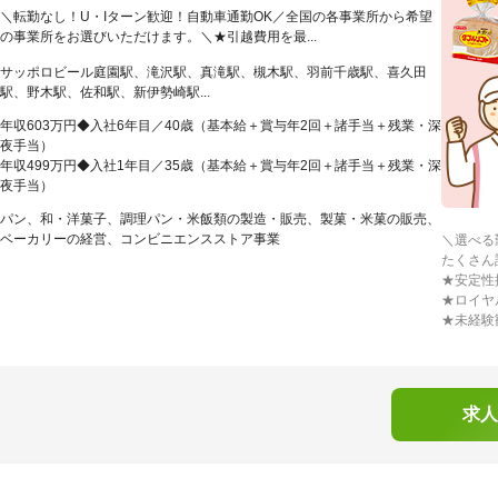
＼転勤なし！U・Iターン歓迎！自動車通勤OK／全国の各事業所から希望
の事業所をお選びいただけます。＼★引越費用を最...
サッポロビール庭園駅、滝沢駅、真滝駅、槻木駅、羽前千歳駅、喜久田
駅、野木駅、佐和駅、新伊勢崎駅...
年収603万円◆入社6年目／40歳（基本給＋賞与年2回＋諸手当＋残業・深
夜手当）
年収499万円◆入社1年目／35歳（基本給＋賞与年2回＋諸手当＋残業・深
夜手当）
パン、和・洋菓子、調理パン・米飯類の製造・販売、製菓・米菓の販売、
ベーカリーの経営、コンビニエンスストア事業
＼選べる
たくさん
★安定性
★ロイヤ
★未経験
求人