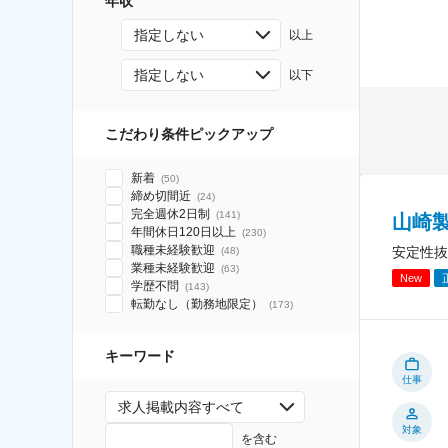
年収
指定しない
以上
指定しない
以下
こだわり条件ピックアップ
新着
(
50
)
締め切間近
(
24
)
完全週休2日制
(
141
)
山崎
年間休日120日以上
(
230
)
職種未経験歓迎
安定性抜
(
48
)
業種未経験歓迎
(
63
)
New
学歴不問
(
143
)
転勤なし（勤務地限定）
(
173
)
キーワード
仕事
求人掲載内容すべて
対象
を含む