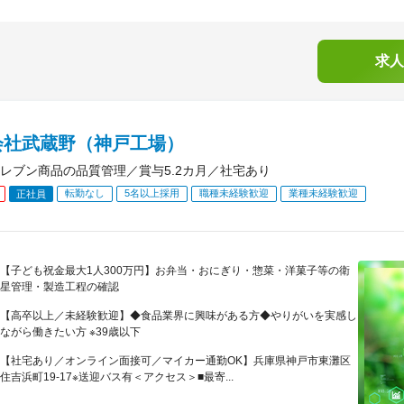
求人
会社武蔵野（神戸工場）
レブン商品の品質管理／賞与5.2カ月／社宅あり
転勤なし
5名以上採用
職種未経験歓迎
業種未経験歓迎
正社員
【子ども祝金最大1人300万円】お弁当・おにぎり・惣菜・洋菓子等の衛
星管理・製造工程の確認
【高卒以上／未経験歓迎】◆食品業界に興味がある方◆やりがいを実感し
ながら働きたい方 ※39歳以下
【社宅あり／オンライン面接可／マイカー通勤OK】兵庫県神戸市東灘区
住吉浜町19-17※送迎バス有＜アクセス＞■最寄...