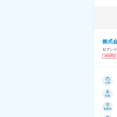
株式
セブンイ
締切間近
仕事
対象
勤務地