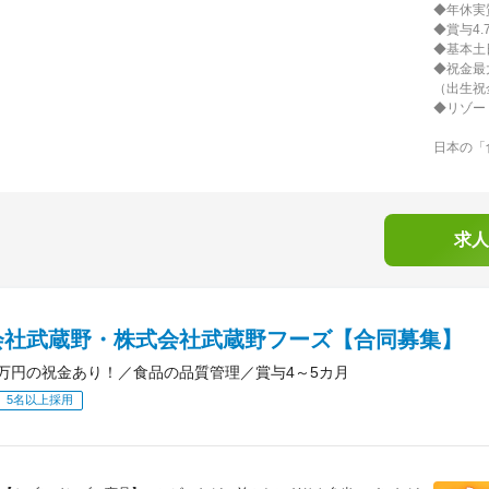
◆年休実
◆賞与4.
◆基本土
◆祝金最
（出生祝
◆リゾー
日本の「
求人
会社武蔵野・株式会社武蔵野フーズ【合同募集】
0万円の祝金あり！／食品の品質管理／賞与4～5カ月
5名以上採用