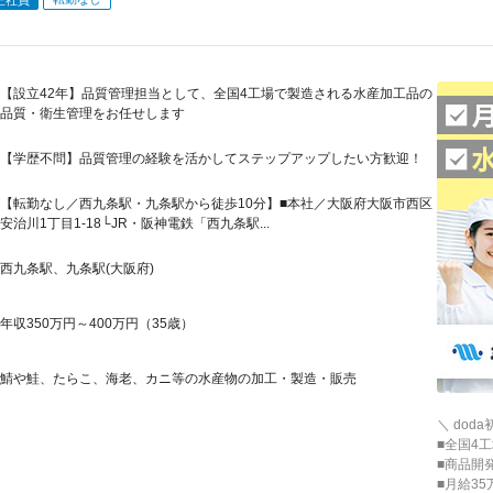
【設立42年】品質管理担当として、全国4工場で製造される水産加工品の
品質・衛生管理をお任せします
【学歴不問】品質管理の経験を活かしてステップアップしたい方歓迎！
【転勤なし／西九条駅・九条駅から徒歩10分】■本社／大阪府大阪市西区
安治川1丁目1-18└JR・阪神電鉄「西九条駅...
西九条駅、九条駅(大阪府)
年収350万円～400万円（35歳）
鯖や鮭、たらこ、海老、カニ等の水産物の加工・製造・販売
＼ dod
■全国4
■商品開
■月給3