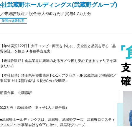
会社武蔵野ホールディングス(武蔵野グループ)
／未経験歓迎／祝金最大650万円／賞与4.7カ月分
業種未経験歓迎
【年休実質122日】大手コンビニ商品を中心に、安全性と品質を守る「品
質保証」を担当 ★各種手当充実
【未経験歓迎】食品業界に興味のある方／今後も安心できるキャリアを築
きたい方
【本社勤務】埼玉県朝霞市西原1-1-1＜アクセス＞JR武蔵野線 北朝霞駅／
東武東上線 朝霞台駅より徒歩1分※受動喫...
朝霞台駅、北朝霞駅
512万円（35歳既婚 妻＋子1人／総合職）
■武蔵野ホールディングスは、武蔵野、武蔵野フーズ、武蔵野ロジスティ
クスの３つの事業会社を傘下に持つ、武蔵野グループ...