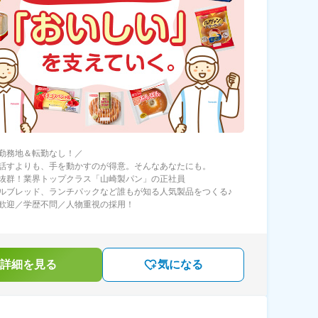
勤務地＆転勤なし！／
話すよりも、手を動かすのが得意。そんなあなたにも。
抜群！業界トップクラス「山崎製パン」の正社員
ルブレッド、ランチパックなど誰もが知る人気製品をつくる♪
歓迎／学歴不問／人物重視の採用！
詳細を見る
気になる