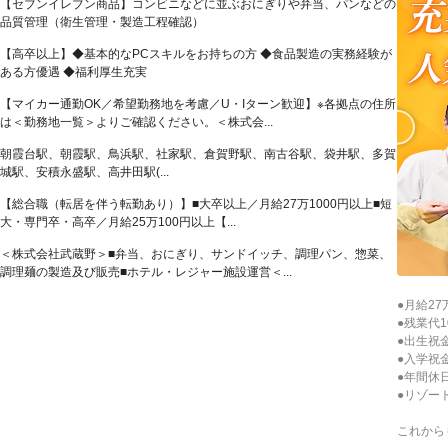
【セブンイレブン商品】コンビニなどに並ぶおにぎりや弁当、パンなどの
品質管理（衛生管理・製造工程確認）
【高卒以上】◆基本的なPCスキルをお持ちの方 ◆食品製造の実務経験が
ある方優遇 ◆福利厚生充実
【マイカー通勤OK／希望勤務地を考慮／U・Iターン歓迎】※各拠点の住所
は＜勤務地一覧＞よりご確認ください。＜株式会...
朝霞台駅、朝霞駅、鳥浜駅、社家駅、倉賀野駅、南古谷駅、袋井駅、多賀
城駅、安積永盛駅、高井田駅(...
【総合職（転居を伴う転勤あり）】■大卒以上／月給27万1000円以上■短
大・専門卒・高卒／月給25万100円以上【...
＜株式会社武蔵野＞■弁当、おにぎり、サンドイッチ、調理パン、惣菜、
調理麺の製造及び販売■ホテル・レジャー施設運営＜...
●月給2
●残業代1
●出生祝
●入学祝金
●年間休
●リゾート
これから