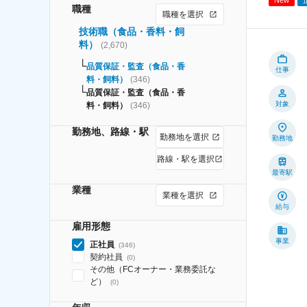
職種
職種を選択
技術職（食品・香料・飼
料）
(
2,670
)
品質保証・監査（食品・香
仕事
料・飼料）
(
346
)
品質保証・監査（食品・香
対象
料・飼料）
(
346
)
勤務地、路線・駅
勤務地を選択
勤務地
路線・駅を選択
最寄駅
業種
業種を選択
給与
雇用形態
事業
正社員
(
346
)
契約社員
(
0
)
その他（FCオーナー・業務委託な
ど）
(
0
)