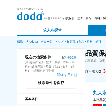
品質保証・監査（食品・香料・飼
求人を探す
詳細条件から探す
エージェ
転職・求人doda（デューダ）トップ
技術職（食品・香料・飼料）
品質保
新着求人から探す
スカウト
[
]
現在の検索条件
条件変更
品質保証・監査
[職種]品質保証・監査（食品・香料・飼
求人特集から探す
パートナ
料）-品質保証・監査（食品・香料・飼
3
料） [雇用形態]正社員
該当求人数
詳細を見る
検索条件を保存
丸大
基本条件
本社品質
New