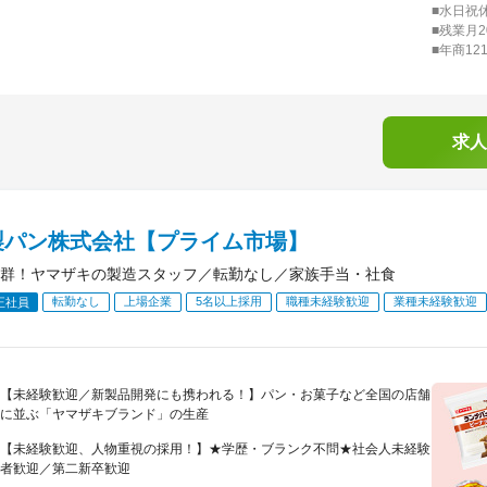
■水日祝
■残業月
■年商1
求人
製パン株式会社【プライム市場】
群！ヤマザキの製造スタッフ／転勤なし／家族手当・社食
転勤なし
上場企業
5名以上採用
職種未経験歓迎
業種未経験歓迎
正社員
【未経験歓迎／新製品開発にも携われる！】パン・お菓子など全国の店舗
に並ぶ「ヤマザキブランド」の生産
【未経験歓迎、人物重視の採用！】★学歴・ブランク不問★社会人未経験
者歓迎／第二新卒歓迎