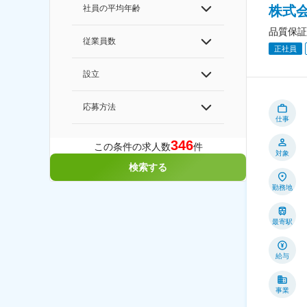
株式
社員の平均年齢
品質保証
従業員数
正社員
設立
応募方法
仕事
346
この条件の求人数
件
対象
検索する
勤務地
最寄駅
給与
事業