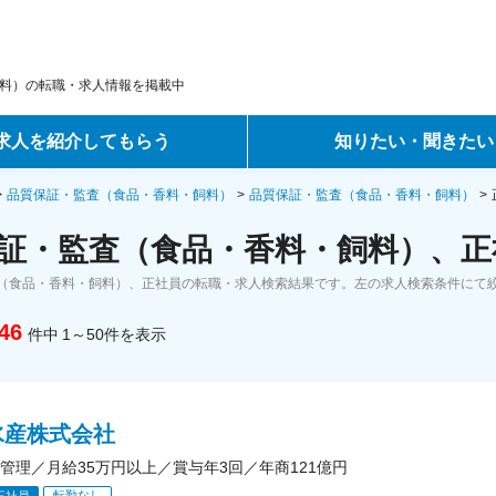
料）の転職・求人情報を掲載中
求人を紹介してもらう
知りたい・聞きたい
ントサービス
転職ノウハウ
品質保証・監査（食品・香料・飼料）
品質保証・監査（食品・香料・飼料）
証・監査（食品・香料・飼料）、正
サービス
データで見る転職
（食品・香料・飼料）、正社員の転職・求人検索結果です。左の求人検索条件にて
ーエージェントサービス
コラム・インタビュー
46
件中
1～50
件
を表示
転職Q&A
水産株式会社
管理／月給35万円以上／賞与年3回／年商121億円
転勤なし
正社員