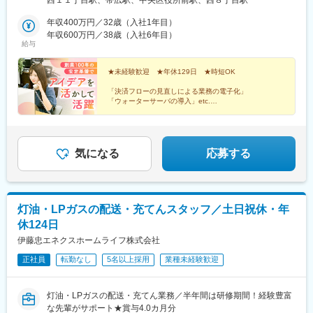
西１１丁目駅、帯広駅、中央区役所前駅、西８丁目駅
り駅》根室本線「帯広駅」※受動喫煙防止対策：敷地内全面禁煙
年収400万円／32歳（入社1年目）
年収600万円／38歳（入社6年目）
給与
★未経験歓迎 ★年休129日 ★時短OK
「決済フローの見直しによる業務の電子化」
「ウォーターサーバの導入」etc.
実はこれ、現場社員の声から生まれた制度です。
ぜひあなたも“アイデアを形にして、人や組織を支える事
務職”として活躍しませんか？
気になる
応募する
灯油・LPガスの配送・充てんスタッフ／土日祝休・年
休124日
伊藤忠エネクスホームライフ株式会社
正社員
転勤なし
5名以上採用
業種未経験歓迎
灯油・LPガスの配送・充てん業務／半年間は研修期間！経験豊富
な先輩がサポート★賞与4.0カ月分