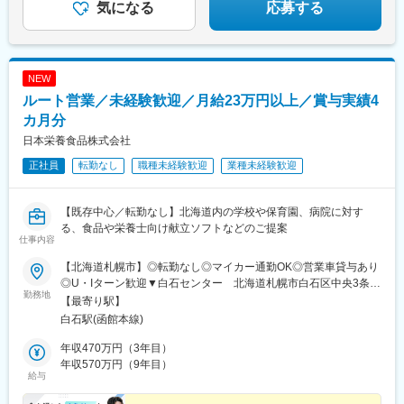
気になる
応募する
NEW
ルート営業／未経験歓迎／月給23万円以上／賞与実績4
カ月分
日本栄養食品株式会社
正社員
転勤なし
職種未経験歓迎
業種未経験歓迎
【既存中心／転勤なし】北海道内の学校や保育園、病院に対す
る、食品や栄養士向け献立ソフトなどのご提案
仕事内容
【北海道札幌市】◎転勤なし◎マイカー通勤OK◎営業車貸与あり
◎U・Iターン歓迎▼白石センター 北海道札幌市白石区中央3条3-
勤務地
2-1☆JR線「白石駅」より車で4分☆中央バス「中央3条4丁目」よ
【最寄り駅】
り徒歩5分＜勤務先について＞今回新たにお迎えするあなたの配属
白石駅(函館本線)
先は、2018年春に完成した白石センター。白石センター3Fには営
業部以外に営業事務や仕入れ部門、配送や管理部門が1つの事務所
年収470万円（3年目）
に集結しており、同フロアには休憩場所を兼ねた社員食堂も完
年収570万円（9年目）
給与
備。部署間のコミュニケーションも取りやすい環境が魅力です。
社屋内には商談スペース、応接室、会議室などのオフィス機能は