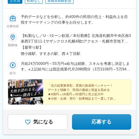
正社員
転勤なし
業種未経験歓迎
予約データなどを分析し、約400件の民宿の売上・利益向上を目
指すマーケティングの仕事をお任せします。
仕事内容
【転勤なし／U・Iターン歓迎／本社勤務】北海道札幌市中央区南3
条西3丁目11-1サザンクロス札幌4階□アクセス・札幌市営地下鉄
勤務地
南北線「すすきの駅」から徒歩2分・札幌市営地下鉄各線「大通
【最寄り駅】
駅」から徒歩5分
狸小路駅、すすきの駅、西４丁目駅
月給24万5000円～55万円※給与は経験、スキルを考慮し決定しま
す。※上記給与には固定残業代月20時間分（3万3108円～5万9460
給与
円）を含みます。超過分は別途支給
「北の起業家表彰」受賞の急成長ベンチャー！
データと戦略で、民宿の価値と収益を高める
★9億円→18億円→30億円と売上拡大中
★分析・企画・実行・効果検証まで一貫して担当
★約400件の宿泊施設の売上・利益向上を目指す
★完全週休2日制＆残業少なめ
気になる
応募する