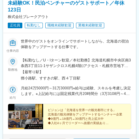
未経験OK！民泊ベンチャーのゲストサポート／年休
123日
株式会社ブレークアウト
正社員
転勤なし
職種未経験歓迎
業種未経験歓迎
世界中のゲストをオンラインでサポートしながら、北海道の宿泊
体験をアップデートする仕事です。
仕事内容
【転勤なし／U・Iターン歓迎／本社勤務】北海道札幌市中央区南3
条西3丁目11-1サザンクロス札幌4階□アクセス・札幌市営地下鉄
勤務地
南北線「すすきの駅」から徒歩2分・札幌市営地下鉄各線「大通
【最寄り駅】
駅」から徒歩5分
狸小路駅、すすきの駅、西４丁目駅
月給24万5000円～31万3000円※給与は経験、スキルを考慮し決定
します。※上記給与には固定残業代月20時間分（3万3108円～4万
給与
2297円）を含みます。超過分は別途支給
ビジョンは「北海道を世界一の観光都市にする」
北海道の観光体験をアップデートするベンチャー企業
◆9億円→18億円→30億円と売上拡大中
◆入社4ヶ月でリーダーへ抜擢の実績あり
◆業務改善や仕組みづくりにも挑戦できる
◆月給24万5000円スタート！