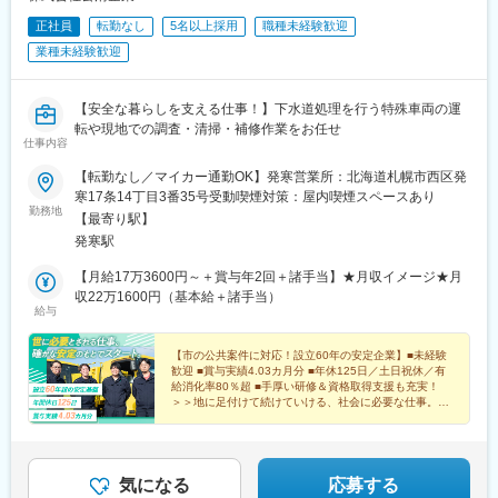
正社員
転勤なし
5名以上採用
職種未経験歓迎
業種未経験歓迎
【安全な暮らしを支える仕事！】下水道処理を行う特殊車両の運
転や現地での調査・清掃・補修作業をお任せ
仕事内容
【転勤なし／マイカー通勤OK】発寒営業所：北海道札幌市西区発
寒17条14丁目3番35号受動喫煙対策：屋内喫煙スペースあり
勤務地
【最寄り駅】
発寒駅
【月給17万3600円～＋賞与年2回＋諸手当】★月収イメージ★月
収22万1600円（基本給＋諸手当）
給与
【市の公共案件に対応！設立60年の安定企業】■未経験
歓迎 ■賞与実績4.03カ月分 ■年休125日／土日祝休／有
給消化率80％超 ■手厚い研修＆資格取得支援も充実！
＞＞地に足付けて続けていける、社会に必要な仕事。は
じめませんか？＜＜
気になる
応募する