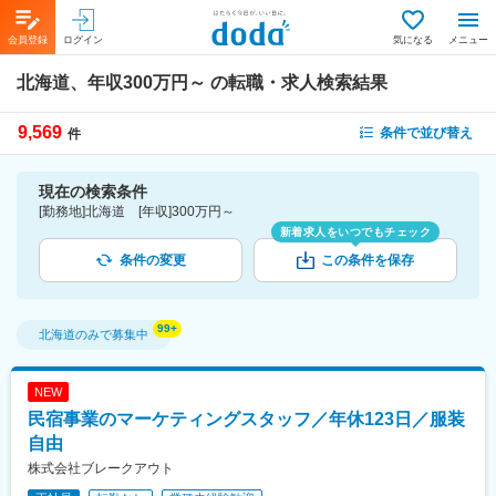
会員登録
ログイン
気になる
メニュー
北海道、年収300万円～
の転職・求人検索結果
9,569
条件で並び替え
件
現在の検索条件
[勤務地]北海道 [年収]300万円～
新着求人をいつでもチェック
条件の変更
この条件を保存
北海道
のみで募集中
NEW
民宿事業のマーケティングスタッフ／年休123日／服装
自由
株式会社ブレークアウト