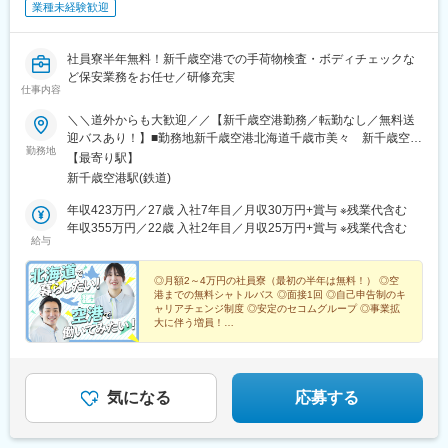
業種未経験歓迎
社員寮半年無料！新千歳空港での手荷物検査・ボディチェックな
ど保安業務をお任せ／研修充実
仕事内容
＼＼道外からも大歓迎／／【新千歳空港勤務／転勤なし／無料送
迎バスあり！】■勤務地新千歳空港北海道千歳市美々 新千歳空港
勤務地
ターミナルビル内★受動喫煙防止対策：屋内喫煙室あり
【最寄り駅】
新千歳空港駅(鉄道)
年収423万円／27歳 入社7年目／月収30万円+賞与 ※残業代含む
年収355万円／22歳 入社2年目／月収25万円+賞与 ※残業代含む
給与
◎月額2～4万円の社員寮（最初の半年は無料！） ◎空
港までの無料シャトルバス ◎面接1回 ◎自己申告制のキ
ャリアチェンジ制度 ◎安定のセコムグループ ◎事業拡
大に伴う増員！
「北海道に住みたい」「空港で働きたい」
そんな思いを持った先輩が活躍中です！
気になる
応募する