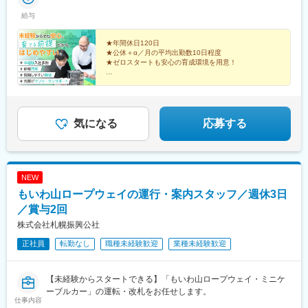
給与
★年間休日120日
★公休＋α／月の平均出勤数10日程度
★ゼロスタートも安心の育成環境を用意！
はじめやすくて続けやすい！
働きやすい環境も整った会社で、心機一転、新たな仕事
をはじめませんか？
気になる
応募する
NEW
もいわ山ロープウェイの運行・案内スタッフ／週休3日
／賞与2回
株式会社札幌振興公社
正社員
転勤なし
職種未経験歓迎
業種未経験歓迎
【未経験からスタートできる】「もいわ山ロープウェイ・ミニケ
ーブルカー」の運転・改札をお任せします。
仕事内容