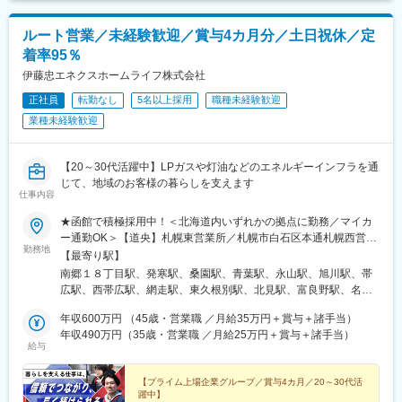
ルート営業／未経験歓迎／賞与4カ月分／土日祝休／定
着率95％
伊藤忠エネクスホームライフ株式会社
正社員
転勤なし
5名以上採用
職種未経験歓迎
業種未経験歓迎
【20～30代活躍中】LPガスや灯油などのエネルギーインフラを通
じて、地域のお客様の暮らしを支えます
仕事内容
★函館で積極採用中！＜北海道内いずれかの拠点に勤務／マイカ
ー通勤OK＞【道央】札幌東営業所／札幌市白石区本通札幌西営業
勤務地
所／札幌市手稲区西宮の沢札幌販売課／札幌市中央区北余市営業
【最寄り駅】
所／余市郡余市町栄町倶知安営業所／虻田郡倶知安町字比羅夫苫
南郷１８丁目駅、発寒駅、桑園駅、青葉駅、永山駅、旭川駅、帯
小牧営業所／苫小牧市北光町苫小牧販売課／苫小牧市北光町浦河
広駅、西帯広駅、網走駅、東久根別駅、北見駅、富良野駅、名寄
営業所／浦河郡浦河町東町ちのみ日高営業所／日高郡新ひだか町
高校駅、石狩沼田駅、余市駅、倶知安駅、芽室駅、鵡川駅、南幌
静内木場町静内販売課／日高郡新ひだか町静内木場町【道南】函
年収600万円 （45歳・営業職 ／月給35万円＋賞与＋諸手当）
延駅、佐久駅
館営業所／北斗市七重浜函館販売課／北斗市七重浜【道東】帯広
年収490万円（35歳・営業職 ／月給25万円＋賞与＋諸手当）
給与
営業所／帯広市西北見営業所／北見市常盤町オホーツク販売課／
網走市新町帯広販売課／帯広市西7条南【道北】旭川営業所／旭川
市東鷹栖旭川販売課／旭川市富良野販売課／富良野市南町名寄販
【プライム上場企業グループ／賞与4カ月／20～30代活
躍中】
売課／名寄市字徳田オロロン販売課／留萌市潮静オロロン営業所