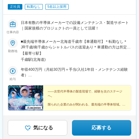
正社員
転勤なし
5名以上採用
日本有数の半導体メーカーでの設備メンテナンス・製造サポート
｜国家規模のプロジェクトの一員として活躍！
仕事内容
■最先端半導体メーカー北海道千歳市【車通勤可】＊転勤なし＊
JR千歳/南千歳からシャトルバスの送迎あり＊車通勤の方は所定の
勤務地
駐車場から送迎となります＊引越し代補助/社宅家賃補助あり
【最寄り駅】
千歳駅(北海道)
年収400万円（月給30万円＋手当/入社1年目・メンテナンス経験
者）
給与
年収650万円（月給50万円＋手当/入社1年目・現場改善経験者）
――次世代半導体の製造現場で、経験を次のステージ
へ。
限られた企業のみが関われる、最先端の半導体領域。
「2nmロジック半導体の量産化実現」という
次世代領域に挑む国家規模プロジェクトの一員として
あなたの新たなキャリアをスタートさせてみませんか？
気になる
応募する