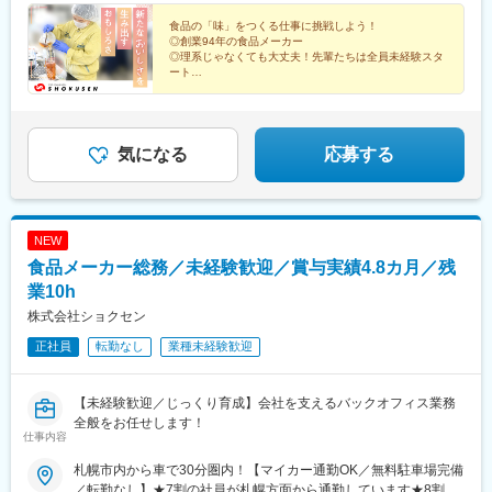
食品の「味」をつくる仕事に挑戦しよう！
◎創業94年の食品メーカー
◎理系じゃなくても大丈夫！先輩たちは全員未経験スタ
ート
◎原則土日祝休み＆残業月20h程度
◎家族・住宅・燃料手当など充実
◎いくら、たらこは常時試食OK
気になる
応募する
NEW
食品メーカー総務／未経験歓迎／賞与実績4.8カ月／残
業10h
株式会社ショクセン
正社員
転勤なし
業種未経験歓迎
【未経験歓迎／じっくり育成】会社を支えるバックオフィス業務
全般をお任せします！
仕事内容
札幌市内から車で30分圏内！【マイカー通勤OK／無料駐車場完備
／転勤なし】★7割の社員が札幌方面から通勤しています★8割の