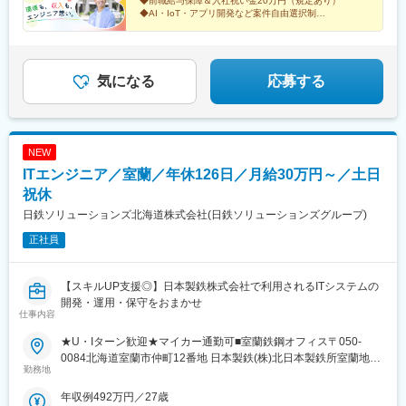
◆前職給与保障＆入社祝い金20万円（規定あり）
実績が認められ、月給50万円以上昇給した方も！==【モデル年収
◆AI・IoT・アプリ開発など案件自由選択制
例】==■年収430万円／経験2年／30代前半Webサービスの運用・
◆リモート案件あり！札幌で腰を据えて働ける
◆月給35万円以上！収入アップが実現
改修（PHP / Laravel / Vue.js）■年収530万円／経験6年／30代前
◆残業月5ｈ以下＆年間休日125日
半車載系アプリの設計・開発（Python / React / PostgreSQL）■年
収620万円／経験10年／30代後半大手企業向けノーコードシステ
気になる
応募する
ムの要件定義・マネジメント（PL）
NEW
ITエンジニア／室蘭／年休126日／月給30万円～／土日
祝休
日鉄ソリューションズ北海道株式会社(日鉄ソリューションズグループ)
正社員
【スキルUP支援◎】日本製鉄株式会社で利用されるITシステムの
開発・運用・保守をおまかせ
仕事内容
★U・Iターン歓迎★マイカー通勤可■室蘭鉄鋼オフィス〒050‐
0084北海道室蘭市仲町12番地 日本製鉄(株)北日本製鉄所室蘭地区
勤務地
構内＜アクセス＞■室蘭鉄鋼オフィス「東室蘭駅」より車で8分
★U・Iターン支援制度あり（引越し費用を一部会社が負担）【変
年収例492万円／27歳