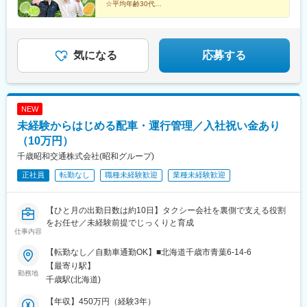
り
☆平均年齢30代
☆食を支える仲間と働く
地域に根ざし「ありがとう」をもらえるJA職員。
ともに農業を次世代へ繋げていきましょう！
気になる
応募する
NEW
未経験からはじめる配車・運行管理／入社祝い金あり
（10万円）
千歳昭和交通株式会社(昭和グループ)
正社員
転勤なし
職種未経験歓迎
業種未経験歓迎
【ひと月の出勤日数は約10日】タクシー会社を裏側で支える役割
をお任せ／未経験前提でじっくりと育成
仕事内容
【転勤なし／自動車通勤OK】■北海道千歳市青葉6-14-6
【最寄り駅】
勤務地
千歳駅(北海道)
【年収】450万円（経験3年）