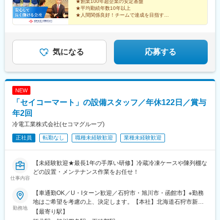
★創業100年超企業の安定基盤
★平均勤続年数10年以上
★人間関係良好！チームで達成を目指す
★大型案件に挑戦できる
★既存中心&飛び込み営業なしで安心
★年休125日&土日祝休みで家族との時間も大切に
気になる
応募する
NEW
「セイコーマート」の設備スタッフ／年休122日／賞与
年2回
冷電工業株式会社(セコマグループ)
正社員
転勤なし
職種未経験歓迎
業種未経験歓迎
【未経験歓迎★最長1年の手厚い研修】冷蔵冷凍ケースや陳列棚な
どの設置・メンテナンス作業をお任せ！
仕事内容
【車通勤OK／U・Iターン歓迎／石狩市・旭川市・函館市】※勤務
地はご希望を考慮の上、決定します。【本社】北海道石狩市新港
勤務地
南2-718-3◎JR札沼線「拓北駅」より車で15分【旭川営業所】北
【最寄り駅】
海道旭川市東光2条4-2-25◎JR宗谷本線「旭川四条駅」より車で7