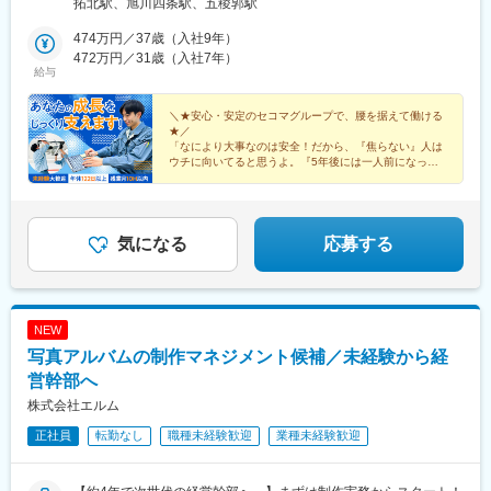
拓北駅、旭川四条駅、五稜郭駅
分【函館営業所】北海道函館市富岡町2丁目18-7◎JR函館本線
「五稜郭駅」より車で5分★マイカー通勤OK！駐車場完備★受動
474万円／37歳（入社9年）
喫煙対策：オフィス内禁煙
472万円／31歳（入社7年）
給与
＼★安心・安定のセコマグループで、腰を据えて働ける
★／
「なにより大事なのは安全！だから、『焦らない』人は
ウチに向いてると思うよ。『5年後には一人前になって
やるぞ』くらいの気持ちで、じっくり成長していってく
ださい！」by採用担当Hさん
気になる
応募する
NEW
写真アルバムの制作マネジメント候補／未経験から経
営幹部へ
株式会社エルム
正社員
転勤なし
職種未経験歓迎
業種未経験歓迎