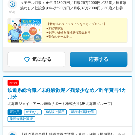
28-13■苫小牧事業所／北海道苫小牧市真砂町27番地3
＜モデル月収＞★年収430万円／月収26万2000円／22歳／扶養家
族なし／社設寮★年収590万円／月収37万2000円／30歳／扶養家
給与
族2名／賃貸住まい月給20万円～35万円＋諸手当＋賞与（年3回|
計6.39カ月分）※経験・能力等を考慮の上、決定いたします。＜各
種手当あり！＞■特定勤務地手当└泊原子力センター勤務者に1万
【北海道のライフラインを支えるプロへ！】
■未経験歓迎
円/月■世帯手当└扶養する家族数に応じて2万3000円～4万1000円/
■手厚い研修＆資格取得支援あり
月■燃料手当└住居や扶養状況に応じて2万5000円～14万1000円/1
■安心のチーム制
シーズン■住宅手当 住居や扶養状況に応じて8000円～3万8000円/
■年間休日126日＆土日祝休
■月平均残業時間20ｈ以下
月■特別赴任手当└単身赴任者に対して1万5000円+往復交通費3回
■ほくでんグループの安定基盤
分/月■特別労働手当・作業手当・特定勤務手当 └仕事の内容や作
■豊富なキャリアパス
業環境等に応じて、作業回数や作業日数、作業時間等で手当を支
■昨年度賞与実績6.3カ月分
気になる
応募する
給（現場管理者や特別ボイラー溶接など）
NEW
鉄道系総合職／未経験歓迎／残業少なめ／昨年賞与4カ
月分
北海道ジェイ・アール運輸サポート株式会社(JR北海道グループ)
正社員
転勤なし
5名以上採用
職種未経験歓迎
業種未経験歓迎
【鉄道系総合職】鉄道車両の誘導・連結・分割（構内運転士も目