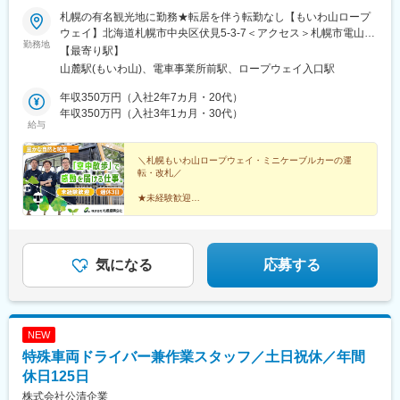
札幌の有名観光地に勤務★転居を伴う転勤なし【もいわ山ロープ
ウェイ】北海道札幌市中央区伏見5-3-7＜アクセス＞札幌市電山鼻
勤務地
西線「ロープウェイ入口駅」より徒歩9分※U・Iターン歓迎※転居
【最寄り駅】
を伴う転勤なし※車通勤OK（無料駐車場あり）※受動喫煙対策あり
山麓駅(もいわ山)、電車事業所前駅、ロープウェイ入口駅
年収350万円（入社2年7カ月・20代）
年収350万円（入社3年1カ月・30代）
給与
＼札幌もいわ山ロープウェイ・ミニケーブルカーの運
転・改札／
★未経験歓迎
★手厚い研修制度
★年間休日130日・4勤3休
★正社員募集
★賞与年2回
★各種手当充実
気になる
応募する
★転勤なし
北海道有数の観光地で
お客様に感動とワクワクをお届けできる職場です。
NEW
特殊車両ドライバー兼作業スタッフ／土日祝休／年間
休日125日
株式会社公清企業