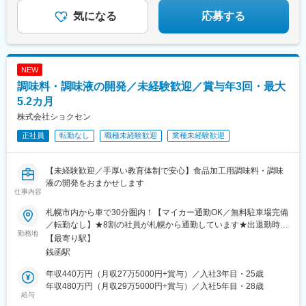
気になる
応募する
NEW
調味料・調味液の開発／未経験歓迎／賞与年3回・最大
5.2カ月
株式会社ショクセン
正社員
転勤なし
職種未経験歓迎
業種未経験歓迎
【未経験歓迎／手厚い教育体制で安心】食品加工用調味料・調味
液の開発をおまかせします
仕事内容
札幌市内から車で30分圏内！【マイカー通勤OK／無料駐車場完備
／転勤なし】★8割の社員が札幌から通勤しています★出退勤時は
勤務地
最寄り駅との送迎可能本社：北海道小樽市銭函3-263-29＜アクセ
【最寄り駅】
ス＞JR函館本線「銭函駅」「ほしみ駅」より車で4分JR函館本線
銭函駅
「手稲駅」より車で15分※JR「小樽駅」より車で25分、「南小樽
駅」より車で20分と、小樽市内よりも札幌寄りに位置していま
年収440万円（月収27万5000円+賞与）／入社3年目・25歳
す。そのため、札幌方面からのアクセスがしやすい立地です。受
年収480万円（月収29万5000円+賞与）／入社5年目・28歳
給与
動喫煙対策：あり（社内分煙）