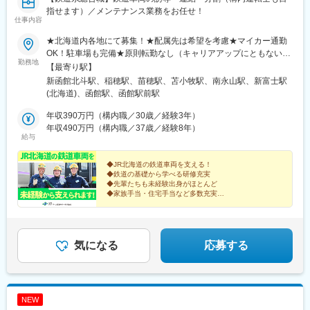
指せます）／メンテナンス業務をお任せ！
仕事内容
★北海道内各地にて募集！★配属先は希望を考慮★マイカー通勤
OK！駐車場も完備★原則転勤なし（キャリアアップにともない打
勤務地
診の可能性あり）以下、北海道内の各拠点への配属となります。
【最寄り駅】
【新幹線事業所 】※検修職のみ亀田郡七飯町字飯田町233-1（函館
新函館北斗駅、稲穂駅、苗穂駅、苫小牧駅、南永山駅、新富士駅
新幹線総合車両所構内）【手稲事業所】 ※検修職のみ札幌市手稲
(北海道)、函館駅、函館駅前駅
区曙1条3-1-1（札幌運転所構内）【手稲構内運転事業所 】※構内
職のみ札幌市手稲区曙1条3-1-1（札幌運転所構内）【苗穂事業
年収390万円（構内職／30歳／経験3年）
所】札幌市東区北4条東16丁目（苗穂運転所構内）【苫小牧事業
年収490万円（構内職／37歳／経験8年）
給与
所】苫小牧市王子町3-6-9（苫小牧運転所構内）【旭川事業所】旭
川市永山1条9-3-39（旭川運転所構内）【釧路事業所】釧路市喜多
町2-16（釧路運輸車両所構内）【函館事業所】函館市海岸町20-
◆JR北海道の鉄道車両を支える！
◆鉄道の基礎から学べる研修充実
1（函館運輸所構内）※受動喫煙対策：敷地内喫煙可能場所あり
◆先輩たちも未経験出身がほとんど
◆家族手当・住宅手当など多数充実
◆残業少なめ・お休みしっかり！
◆地元で腰を据えて長く活躍！
正社員デビューしたい、鉄道が好きといった方もOK！
気になる
応募する
NEW