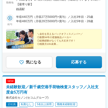
勤務地
社員がマイカーで通勤しています★出退勤時は最寄り駅との送迎
【最寄り駅】
も可能です本社：北海道小樽市銭函3-263-29＜アクセス＞JR函館
銭函駅
本線「銭函駅」「ほしみ駅」より車で4分（徒歩23分）JR函館本
線「手稲駅」より車で15分※JR「小樽駅」より車で25分、「南小
年収440万円（月収27万5000円+賞与）／入社3年目・25歳
樽駅」より車で20分と、小樽市内よりも札幌寄りに位置していま
年収480万円（月収29万5000円+賞与）／入社5年目・28歳
給与
す。そのため、札幌方面からのアクセスがしやすい立地です。受
動喫煙対策：あり（社内分煙）
＼会社を支えるバックオフィスメンバー／
◎創業94年の老舗食品メーカー
◎総務経験がなくても大丈夫です！
◎残業月10h未満
◎家族・住宅・燃料手当など充実
気になる
応募する
NEW
未経験歓迎／新千歳空港手荷物検査スタッフ／入社支
度金5万円有
株式会社セノン(セコムグループ)
正社員
転勤なし
5名以上採用
職種未経験歓迎