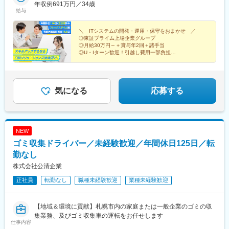
更の範囲】会社の定める場所：札幌、室蘭、東京、釜石、その他
年収例691万円／34歳
プロジェクト駐在有、在宅勤務の規定有※受動喫煙対策：屋内禁煙
給与
（敷地内喫煙可能場所あり）
＼ ITシステムの開発・運用・保守をおまかせ ／
◎東証プライム上場企業グループ
◎月給30万円～＋賞与年2回＋諸手当
◎U・Iターン歓迎！引越し費用一部負担
◎研修制度充実！PL・PMへキャリアアップも目指せる
◎土日祝休みの年間休日126日
気になる
応募する
NEW
ゴミ収集ドライバー／未経験歓迎／年間休日125日／転
勤なし
株式会社公清企業
正社員
転勤なし
職種未経験歓迎
業種未経験歓迎
【地域＆環境に貢献】札幌市内の家庭または一般企業のゴミの収
集業務、及びゴミ収集車の運転をお任せします
仕事内容