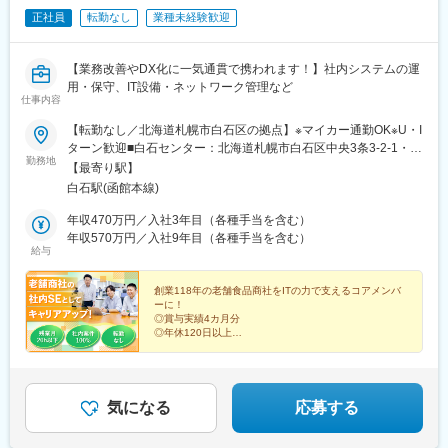
正社員
転勤なし
業種未経験歓迎
【業務改善やDX化に一気通貫で携われます！】社内システムの運
用・保守、IT設備・ネットワーク管理など
仕事内容
【転勤なし／北海道札幌市白石区の拠点】※マイカー通勤OK※U・I
ターン歓迎■白石センター：北海道札幌市白石区中央3条3-2-1・
勤務地
JR線「白石駅」より車で4分・中央バス「中央3条4丁目」より徒
【最寄り駅】
歩5分＜受動喫煙対策あり：屋内原則禁煙＞
白石駅(函館本線)
年収470万円／入社3年目（各種手当を含む）
年収570万円／入社9年目（各種手当を含む）
給与
創業118年の老舗食品商社をITの力で支えるコアメンバ
ーに！
◎賞与実績4カ月分
◎年休120日以上
◎完全週休2日制
◎土日祝休み
◎残業月10h程度で基本定時退社
◎スキルUPサポート制度充実
◎「健康経営優良法人」4年連続認定
気になる
応募する