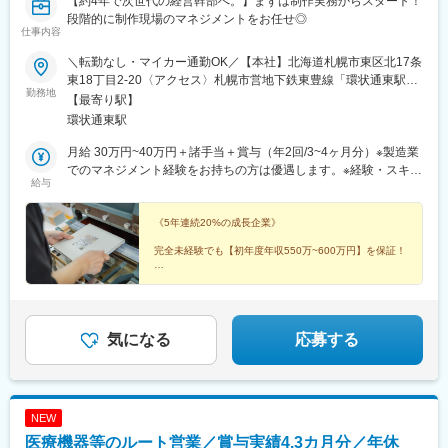
【約4年で次世代の経営幹部へ。】まずは制作実務からスタート！
段階的に制作現場のマネジメントをお任せ◎
仕事内容
＼転勤なし・マイカー通勤OK／【本社】北海道札幌市東区北17条
東18丁目2-20〈アクセス〉札幌市営地下鉄東豊線「環状通東駅」
勤務地
徒歩8分
【最寄り駅】
環状通東駅
月給 30万円~40万円＋諸手当＋賞与（年2回/3~4ヶ月分）※製造業
でのマネジメント経験をお持ちの方は優遇します。※経験・スキル
給与
に応じて給与を決定いたします。※固定残業代：なし└1分単位で
残業手当を支給いたします。※試用期間：3ヶ月（同条件）【想定
年収】550万円~600万円＼キャリアアップに応じて昇給のチャン
《5年連続20%の成長企業》
スあり／■マネジメント職：年収700万円~800万円■経営幹部：年
完全未経験でも【初年度年収550万~600万円】を保証！
収1,000万円~「若いうちから稼ぎたい」というあなたの意欲を、
当社は全力で受け止めます！
「パートの応募殺到＆高定着率」で現場が安定している
から、
現場の穴埋めに追われない◎
新社長の右腕として、将来は【年収1,000万円】の幹部
気になる
応募する
へ！
NEW
医療機器等のルート営業／賞与実績4.3カ月分／年休