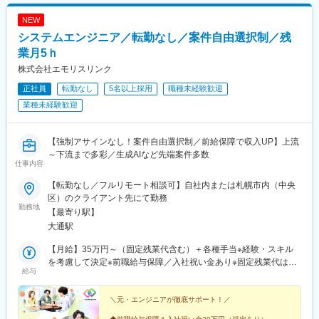
NEW
システムエンジニア／転勤なし／案件自由選択制／残
業月5ｈ
株式会社エモリスリンク
正社員
転勤なし
5名以上採用
職種未経験歓迎
業種未経験歓迎
【強制アサインなし！案件自由選択制／前給保障で収入UP】上流
～下流まで多彩／生成AIなど先端案件多数
仕事内容
【転勤なし／フルリモート相談可】自社内または札幌市内（中央
区）のクライアント先にて勤務
勤務地
【最寄り駅】
大通駅
【月給】35万円～（固定残業代含む）＋各種手当※経験・スキル
を考慮して決定※前職給与保障／入社祝い金あり※固定残業代は、
給与
時間外労働の有無に関わらず月30時間分を、6万6000円～10万
4000円支給上記を超える時間外労働分は追加で支給【頑張りが給
与に繋がります】エンジニアの頑張りをしっかり評価する当社。
＼元・エンジニアが徹底サポート！／
高い評価を得るとそれが給与に還元されます。★実際、スキルや