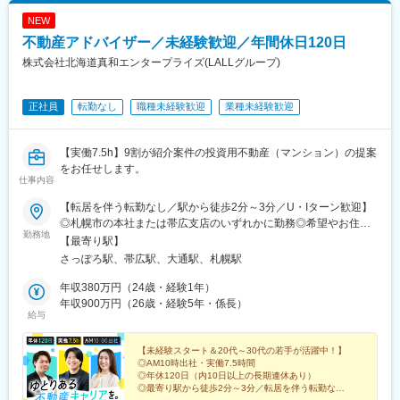
NEW
不動産アドバイザー／未経験歓迎／年間休日120日
株式会社北海道真和エンタープライズ(LALLグループ)
正社員
転勤なし
職種未経験歓迎
業種未経験歓迎
【実働7.5h】9割が紹介案件の投資用不動産（マンション）の提案
をお任せします。
仕事内容
【転居を伴う転勤なし／駅から徒歩2分～3分／U・Iターン歓迎】
◎札幌市の本社または帯広支店のいずれかに勤務◎希望やお住ま
勤務地
いなどを考慮の上、配属いたします（1）本社北海道札幌市中央区
【最寄り駅】
北2条西3-1-15 SKIビル5階＜アクセス＞・南北線「さっぽろ駅」
さっぽろ駅、帯広駅、大通駅、札幌駅
から徒歩3分・JR「札幌駅」から徒歩8分（2）帯広支店北海道帯
広市西2条南11-16-1 第3エーワンビル5階＜アクセス＞・JR「帯
年収380万円（24歳・経験1年）
広駅」より徒歩2分※マイカー通勤については応相談※受動喫煙対
年収900万円（26歳・経験5年・係長）
給与
策:屋内全面禁煙
【未経験スタート＆20代～30代の若手が活躍中！】
◎AM10時出社・実働7.5時間
◎年休120日（内10日以上の長期連休あり）
◎最寄り駅から徒歩2分～3分／転居を伴う転勤なし