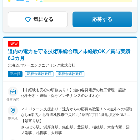
◎住宅手当や寒冷地手当など待遇充実
◎未経験スタートの先輩が多数！
気になる
応募する
NEW
道内の電力を守る技術系総合職／未経験OK／賞与実績
6.3カ月
北海道パワーエンジニアリング株式会社
正社員
職種未経験歓迎
業種未経験歓迎
【未経験も安心の研修あり！】道内各発電所の施工管理・設計・
化学分析・運転・保守メンテナンスのいずれか
仕事内容
＜U・Iターン支援あり／遠方からの応募も歓迎！＞※道外への転勤
なし■本店／北海道札幌市中央区北4条西1丁目1番地 共済ビル2■
勤務地
苫東厚真火力センター／北海道苫小牧市字弁天515番地■泊原子力
【最寄り駅】
センター／北海道古宇郡泊村大字堀株村996番地3■奈井江砂川支
さっぽろ駅、浜厚真駅、銀山駅、豊沼駅、稲穂駅、木古内駅、沼
店／北海道砂川市西3条南21丁目83番地2■石狩湾新港支店／北海
ノ端駅、札幌駅、大通駅
道小樽市銭函5丁目192番地1■知内支店／北海道上磯郡知内町元町