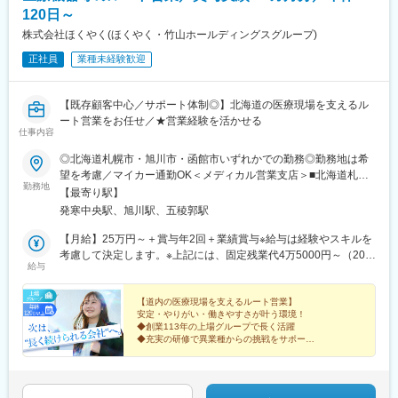
120日～
株式会社ほくやく(ほくやく・竹山ホールディングスグループ)
正社員
業種未経験歓迎
【既存顧客中心／サポート体制◎】北海道の医療現場を支えるル
ート営業をお任せ／★営業経験を活かせる
仕事内容
◎北海道札幌市・旭川市・函館市いずれかでの勤務◎勤務地は希
望を考慮／マイカー通勤OK＜メディカル営業支店＞■北海道札幌
勤務地
市西区発寒10条3丁目1番1号・JR「発寒中央駅」より徒歩2分＜
【最寄り駅】
メディカル営業支店／旭川駐在＞■北海道旭川市宮下通12丁目3番
発寒中央駅、旭川駅、五稜郭駅
3号・「旭川駅」より徒歩5分＜メディカル営業支店／函館駐在＞
■北海道函館市吉川町5番41号・「函館バス亀田駅」より徒歩4分※
【月給】25万円～＋賞与年2回＋業績賞与※給与は経験やスキルを
受動喫煙対策：オフィス内禁煙
考慮して決定します。※上記には、固定残業代4万5000円～（20時
給与
間分／月）を含みます。※超過分は別途全額支給します。
【道内の医療現場を支えるルート営業】
安定・やりがい・働きやすさが叶う環境！
◆創業113年の上場グループで長く活躍
◆充実の研修で異業種からの挑戦をサポート
◆土日祝休み・年休120日以上・残業少なめ
◆「ほくやく」の知名度で既存顧客へ提案