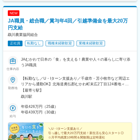
NEW
JA職員・総合職／賞与年4回／引越準備金を最大20万
円支給
鵡川農業協同組合
正社員
転勤なし
職種未経験歓迎
業種未経験歓迎
JAむかわで日本の「食」を支える！農業や人々の暮らしに寄り添
うJA職員
仕事内容
【転勤なし／U・Iターン支援あり／千歳市・苫小牧市など周辺エ
リアから通勤OK】北海道勇払郡むかわ町末広2丁目124番地＜ア
勤務地
クセス＞JR「鵡川駅」より徒歩5分高速バス（道南バス）「むか
【最寄り駅】
わ四季の館駅前停留所」より徒歩5分＼U・Iターン支援あり！遠方
鵡川駅
入社大歓迎／引っ越しに伴う準備金が支給されます。◆世帯主：
20万円◆世帯主以外（ご家族の実家など）：10万円さらに全員対
年収426万円（25歳）
象の住宅手当（月1.5万円）に加え、むかわ町在住の場合は月1万
年収439万円（30歳）
給与
円を追加支給いたします！※支給開始後3年間が対象＼各地へのア
クセスも良好！／札幌や新千歳空港へは高速道路で1時間ほど。繁
華街へのお出かけや帰省にも便利なエリアです。☆マイカー（自
＼U・Iターン支援あり／
引っ越しで最大20万円支給！新生活も安心スタート◎
動車・バイクなど）通勤OK☆受動喫煙対策：屋内禁煙・喫煙室あ
☆月平均残業10時間＆閑散期は定時退社