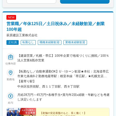
NEW
営業職／年休125日／土日祝休み／未経験歓迎／創業
100年超
萩原建設工業株式会社
正社員
転勤なし
職種未経験歓迎
業種未経験歓迎
【建築営業／札幌・帯広】100年企業で地域づくりに挑戦／100％
法人営業&既存営業
仕事内容
【転勤なし／自動車通勤OK】U・Iターン歓迎★本社：北海道帯広
市東七条南8-2 勤務地最寄駅：根室本線「帯広駅」★札幌支店：
勤務地
北海道札幌市中央区南2条西10-5-3 PPCビル6F勤務地最寄駅：
【最寄り駅】
地下鉄東西線「西11丁目駅」より徒歩3分受動喫煙対策：敷地内
中央区役所前駅、西１１丁目駅、西８丁目駅
全面禁煙
月給28万円～45万円+各種手当+賞与年2回※経験・年齢などを考慮
し決定いたします
給与
【老舗の安定基盤のもと、長く働く！】