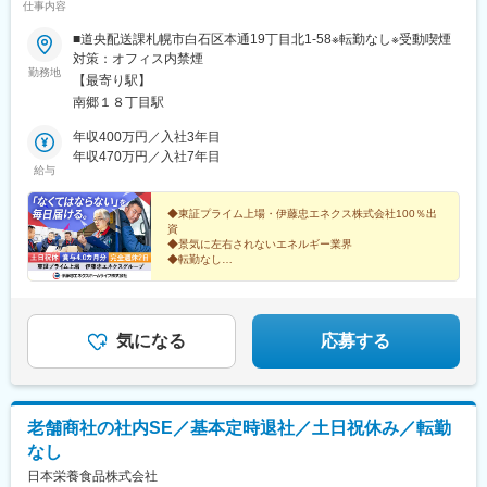
仕事内容
■道央配送課札幌市白石区本通19丁目北1-58※転勤なし※受動喫煙
対策：オフィス内禁煙
勤務地
【最寄り駅】
南郷１８丁目駅
年収400万円／入社3年目
年収470万円／入社7年目
給与
◆東証プライム上場・伊藤忠エネクス株式会社100％出
資
◆景気に左右されないエネルギー業界
◆転勤なし
◆土日祝休・完全週休2日制
◆年間休日124日・残業月平均15ｈ
◆費用全額会社負担で資格を取得できる！
◆配送エリアは近隣のみ・急な配送対応なし
気になる
応募する
老舗商社の社内SE／基本定時退社／土日祝休み／転勤
なし
日本栄養食品株式会社