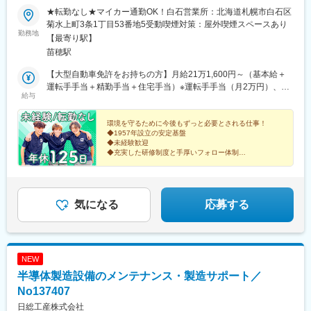
★転勤なし★マイカー通勤OK！白石営業所：北海道札幌市白石区
菊水上町3条1丁目53番地5受動喫煙対策：屋外喫煙スペースあり
勤務地
【最寄り駅】
苗穂駅
【大型自動車免許をお持ちの方】月給21万1,600円～（基本給＋
運転手手当＋精勤手当＋住宅手当）※運転手手当（月2万円）、精
給与
勤手当（月5,000円）は一律支給。住宅手当は単身者：月1万
3,000円／扶養家族がある方：月2万円支給。※残業が発生した場
合は時間外勤務手当を全額支給。【大型自動車免許をお持ちでな
環境を守るために今後もずっと必要とされる仕事！
◆1957年設立の安定基盤
い方】月給18万6,600円～（基本給＋運転助手手当＋精勤手当＋
◆未経験歓迎
住宅手当）※運転助手手当（月5,000円）、精勤手当（月5,000
◆充実した研修制度と手厚いフォロー体制
円）は一律支給。住宅手当は単身者：月1万3,000円／扶養家族が
◆基本土日休み＆年間休日125日
◆賞与年2回／昨年度実績4.03カ月
ある方：月2万円支給。※残業が発生した場合は時間外勤務手当を
◆手厚い手当＆福利厚生あり
全額支給。※試用期間中は日給9,870円～11,870円■ドライバー：
10,870円～11,870円■作業員：9,870円～10,870円
気になる
応募する
NEW
半導体製造設備のメンテナンス・製造サポート／
No137407
日総工産株式会社