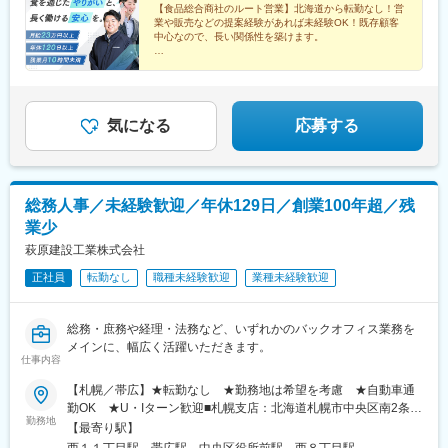
もちろん、クリーンルームや冷凍倉庫、常温倉庫、冷蔵倉庫を備
【食品総合商社のルート営業】北海道から転勤なし！営
業や販売などの提案経験があれば未経験OK！既存顧客
えており受注から配送に至るすべての機能が集約されていま
中心なので、長い関係性を築けます。
す。 ※受動喫煙対策あり
＃残業月10時間程度＃年間休日120日＃第二新卒歓迎＆
月給23万円以上＆賞与4カ月＃健康経営優良法人5年連
続認定
気になる
応募する
総務人事／未経験歓迎／年休129日／創業100年超／残
業少
萩原建設工業株式会社
正社員
転勤なし
職種未経験歓迎
業種未経験歓迎
総務・庶務や経理・法務など、いずれかのバックオフィス業務を
メインに、幅広く活躍いただきます。
仕事内容
【札幌／帯広】★転勤なし ★勤務地は希望を考慮 ★自動車通
勤OK ★U・Iターン歓迎■札幌支店：北海道札幌市中央区南2条西
勤務地
10丁目5番3 PPCビル6階《最寄り駅》地下鉄東西線「西11丁目
【最寄り駅】
駅」より徒歩3分■本社：北海道帯広市東7条南8丁目2番地《最寄