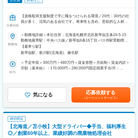
（2）荷物が出荷される取引先への依頼
（3）（1）と（2）に付随する連絡（電話/メール/FAX）・システ
ム入力
【資格取得支援制度で手に職をつけられる環境／20代・30代の社
（4）トラックに荷物を最大限積載するために、積載可能な荷物
員が多く、活気のある会社です。将来性も含め、意欲的な人材を
仕事内容
（商材）を探すための営業活動（営業先は、過去に取引があった
求めます／社用車貸与／直行直帰◎】
ものの、現在は取引がない会社となります）
＜勤務地詳細＞本社住所：北海道札幌市北区新琴似五条16-5-15
■業務概要：
勤務地最寄駅：中央バス線／新琴似6条16丁目 バス停駅受動喫煙
■1日の流れ
ガスおよび灯油の販売を行う当社にて、プロパンガス・灯油の直
勤務地
対策：屋内全面禁煙変更の範囲：会社の定める事業所
【最寄り駅】
下記はあくまでも一例です。
売業務に従事していただきます。具体的には以下の業務を担当し
新琴似駅、新川駅(北海道)、麻生駅
日によっては取引先への営業で終日外出する可能性もあります。
ていただきます。
09:00～ メール・FAX確認
＜予定年収＞300万円～480万円＜賃金形態＞月給制＜賃金内訳＞
09:30～ 当日分の配送明細作成
■職務内容：
月額（基本給）：170,000円～280,000円固定残業手当/月：
10:30～ ドライバー・現場担当者への作業指示（電話で物量や注
・弊社ガス・灯油供給先の開閉栓
給与
40,000円～65,000円（固定残業時間30時間0分/月）超過した時間
意点等を連絡）
・ガス定期保安検査等の保安業務
外労働の残業手当は追加支給＜月給＞210,000円～345,000円（一
12:00～ 昼食
・アフターメンテナンス
律手当を含む）＜昇給有無＞有＜残業手当＞有＜給与補足＞・昇
13:00～ メール・FAX・明細の再確認、ドライバーからの出発連
・ガス・灯油等の料金回収
給(前年度実績)：あり(1月あたり：10000円～25000円)・賞与(前
応募依頼する
絡の対応
・プロパン・灯油機器の取付
気になる
年度実績)：年2回(賞与月数：計3.60ヶ月分)・残業手当補足：固定
15:00～ 翌日分の配送依頼チェック
（エージェントサービス）
残業代制(超過分別途支給)・諸手当その他：成果給(0～20000
16:00～ 翌日分の出荷依頼書を作成し、海貨業者へFAXで出荷指
資格を取得するまでは、先輩社員の指導のもとで、資格がなくて
円)・モデル年収：2年目 430万円~ 3年目 500万円~賃金はあくま
示
も対応可能な業務から進めていただきます。
でも目安の金額であり、選考を通じて上下する可能性がありま
17:00～ 翌日分の配送情報をドライバーに連絡
す。月給(月額)は固定手当を含めた表記です。
締切間近
18:00 帰社
【担当エリア】
【北海道／苫小牧】大型ドライバー◆手当、福利厚生
・札幌をエリアごとに5つのブロックに分けておりますので移動負
■当社について
担は少ないです。
◎／創業60年以上、業績好調の廃棄物処理会社
大手ファーマインドのグループ企業である当社は、青果物輸送に
・1日3~6件ほどお客様先を回ります・