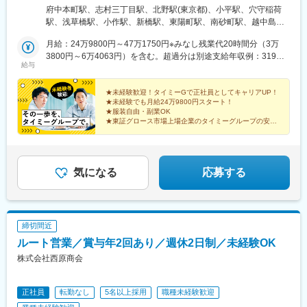
山駅、木次駅、遙堪駅、乃木駅、下府駅、八浜駅、金光駅、木見
／転居は前提にしておりません）★U・Iターン支援あり（引っ越
府中本町駅、志村三丁目駅、北野駅(東京都)、小平駅、穴守稲荷
駅、高野駅、厚東駅、長府駅、米川駅、山口駅(山口県)、新南陽
し補助など※規定あり）通勤交通費は月5万円まで支給。公共交通
駅、浅草橋駅、小作駅、新橋駅、東陽町駅、南砂町駅、越中島
駅、萩駅、鳥取駅、三本松口駅、南瀬高駅、五郎丸駅、苅田駅、
機関が利用できない場合は自家用車での通勤可。※自家用車通勤の
駅、羽村駅、江戸川台駅、川間駅、榎戸駅(千葉県)、八千代緑が丘
赤間駅、伊賀駅、甘木駅(西鉄線)、新飯塚駅、橋本駅(福岡県)、貝
場合は別途定めあり【本社住所（所属先）】東京都港区東新橋1-
月給：24万9800円～47万1750円※みなし残業代20時間分（3万
駅、小室駅、東我孫子駅、柏駅、柏たなか駅、北柏駅、南船橋
塚駅(福岡県)、雑餉隈駅、吉塚駅、西小倉駅、大塔駅、佐伯駅、豊
5-2 汐留シティセンター 35階【変更の範囲】会社の定める事業所
3800円～6万4063円）を含む。超過分は別途支給年収例：319万
駅、スポーツセンター駅、芝山千代田駅、北松戸駅、実籾駅、新
給与
後豊岡駅、鶴崎駅、東中津駅、北友田駅、朝地駅、バルーンさが
※受動喫煙対策：完全分煙（事業所ごとに対策は異なります）勤務
1250円～566万1000円
習志野駅、二俣新町駅、原木中山駅、市川塩浜駅、物井駅、舞浜
駅、田代駅、東唐津駅、肥後大津駅、光の森駅、平成駅、西人吉
先は、・稼働人数が100人を超える大規模物流倉庫・精密作業が
駅、東京ディズニーシー・ステーション駅、千葉ニュータウン中
駅、三角駅、草道駅、志布志駅、姶良駅、米ノ津駅、古島駅、赤
求められる製造現場など、さまざま。あなたの経験や希望に応じ
★未経験歓迎！タイミーGで正社員としてキャリアUP！
央駅、長後駅、小田急相模原駅、上溝駅、鈴木町駅、愛甲石田
★未経験でも月給24万9800円スタート！
嶺駅、てだこ浦西駅、南方駅(宮崎県)、高鍋駅、三股駅、東旭川
て担当現場をマッチングしています。
駅、社家駅、センター南駅、生麦駅、山手駅、戸部駅、戸塚駅、
★服装自由・副業OK
駅、倶知安駅、岩見沢駅、新富士駅(北海道)、根室駅、新川駅(北
杉田駅(神奈川県)、鶴ケ峰駅、かしわ台駅、白岡駅、東松山駅、草
★東証グロース市場上場企業のタイミーグループの安心
海道)、環状通東駅、南郷１３丁目駅、問寒別駅、東室蘭駅、ほし
感
加駅、金子駅、ふじみ野駅、越谷レイクタウン駅、上福岡駅、深
み駅、深川駅、長都駅、西帯広駅、滝川駅、南稚内駅、利別駅、
★メンター制度あり！充実の研修でイチから成長
谷駅、新座駅、西大宮駅、原市駅、新所沢駅、三郷中央駅、坂戸
沼ノ端駅、八雲駅、鵡川駅、七重浜駅、磯分内駅、富良野駅、西
駅(埼玉県)、戸田公園駅、北戸田駅、鷲宮駅、野田市駅、花崎駅、
北見駅、名寄高校駅、桂台駅、遠軽駅、木古内駅、くりこま高原
東浦和駅、大宮駅(埼玉県)、野木駅、ひたち野うしく駅、みらい平
気になる
応募する
駅、荒井駅(宮城県)、福田町駅、泉中央駅、古川駅、東白石駅、泉
駅、足利駅、結城駅、小金井駅、平石駅(栃木県)、篠塚駅、駒形
駅(常磐線)、藤田駅、七日町駅、泉崎駅、中荒井駅、日立木駅、安
駅、泉中央駅、槻木駅、東花輪駅、金城ふ頭駅、八田駅(関西本
達駅、五百川駅、東酒田駅、高擶駅、置賜駅、山ノ目駅、花巻空
線)、金山駅(愛知県)、小田井駅、清洲駅、公園西駅、間内駅、東
港駅(東北本線)、岩手飯岡駅、地ノ森駅、村崎野駅、横手駅、上飯
刈谷駅、坂祝駅、西可児駅、入山瀬駅、藤枝駅、掛川駅、暁学園
締切間近
島駅、扇田駅、羽後四ツ屋駅、大曲駅(秋田県)、能代駅、西目駅、
前駅、長尾駅(大阪府)、河内花園駅、石橋阪大前駅、天神橋筋六丁
金谷沢駅、田んぼアート駅、七戸十和田駅、新青森駅、小中野
ルート営業／賞与年2回あり／週休2日制／未経験OK
目駅、海老江駅、忠岡駅、樽井駅、彩都西駅、武庫川団地前駅、
駅、東陽町駅、八幡山駅、立会川駅、神戸駅(愛知県)、江端駅、箕
道場南口駅、妙法寺駅(兵庫県)、東福山駅、名島駅、土井駅、整備
株式会社西原商会
面船場阪大前駅、大間駅、大井競馬場前駅
場駅、馬喰町駅、汐留駅、門前仲町駅、東京ディズニーランド・
ステーション駅、花月総持寺駅、平沼橋駅、平津駅、東花園駅、
正社員
転勤なし
5名以上採用
職種未経験歓迎
中崎町駅、野田阪神駅、天空橋駅、東日本橋駅、内幸町駅、リゾ
ートゲートウェイ・ステーション駅、西横浜駅、天満駅、野田駅