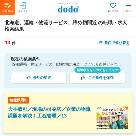
会員登録
ログイン
気になる
メニュー
北海道、運輸・物流サービス、締め切間近
の転職・求人
検索結果
13
条件で並び替え
件
現在の検索条件
[職種]運輸・物流サービス [勤務地]北海道 [こだわり条件ピックアップ]締切間近
新着求人をいつでもチェック
条件の変更
この条件を保存
積極採用中
大手取引／現場の司令塔／企業の物流
課題を解決！工程管理／13