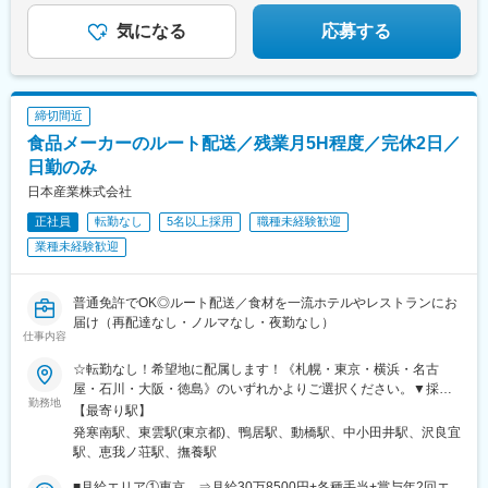
◎基本土日休み
◎有給取得率93.4％
気になる
応募する
◎独身寮・家族寮あり
締切間近
食品メーカーのルート配送／残業月5H程度／完休2日／
日勤のみ
日本産業株式会社
正社員
転勤なし
5名以上採用
職種未経験歓迎
業種未経験歓迎
普通免許でOK◎ルート配送／食材を一流ホテルやレストランにお
届け（再配達なし・ノルマなし・夜勤なし）
仕事内容
☆転勤なし！希望地に配属します！《札幌・東京・横浜・名古
屋・石川・大阪・徳島》のいずれかよりご選択ください。▼採用
勤務地
拠点▼札幌支店／北海道札幌市西区西町南11丁目2-24東京本店／
【最寄り駅】
東京都江東区東雲2丁目6-10横浜支店／神奈川県横浜市都筑区池辺
発寒南駅、東雲駅(東京都)、鴨居駅、動橋駅、中小田井駅、沢良宜
町4452北陸支店／石川県加賀市伊切町乙45番1名古屋支店／愛知
駅、恵我ノ荘駅、撫養駅
県名古屋市西区中小田井3-136大阪北支店／大阪府摂津市鳥飼中3
丁目7-17大阪南支店／大阪府松原市大堀１丁目4-17四国支店／徳
■月給エリア①東京 ⇒月給30万8500円+各種手当+賞与年2回エ