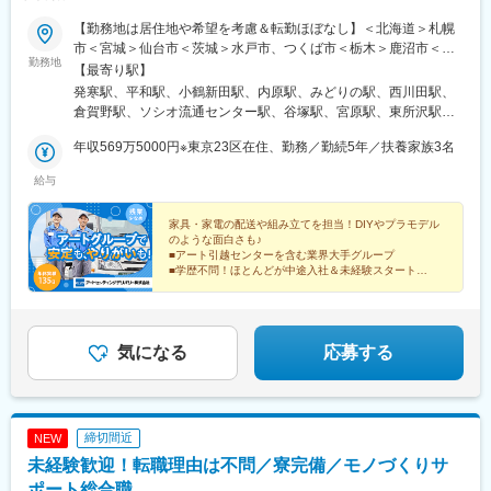
【勤務地は居住地や希望を考慮＆転勤ほぼなし】＜北海道＞札幌
市＜宮城＞仙台市＜茨城＞水戸市、つくば市＜栃木＞鹿沼市＜群
勤務地
馬＞高崎＜埼玉＞熊谷市、草加市、さいたま市、所沢市＜千葉＞
【最寄り駅】
千葉市、木更津市、船橋市、柏市＜東京＞足立区、練馬区、江東
発寒駅、平和駅、小鶴新田駅、内原駅、みどりの駅、西川田駅、
区、大田区、府中市、町田市＜神奈川＞横浜市、川崎市、海老名
倉賀野駅、ソシオ流通センター駅、谷塚駅、宮原駅、東所沢駅、
市、足柄上郡＜新潟＞新潟市＜富山＞射水市＜石川＞金沢市＜長
スポーツセンター駅、木更津駅、西船橋駅、高柳駅、舎人駅、北
野＞中野市、松本市＜山梨＞甲斐市＜岐阜＞羽鳥郡＜静岡＞静岡
年収569万5000円※東京23区在住、勤務／勤続5年／扶養家族3名
綾瀬駅、石神井公園駅、西大島駅、流通センター駅、万願寺駅、
市、沼津市、浜松市＜愛知＞長久手市、岡崎市、名古屋市、一宮
古淵駅、元町・中華街駅、高津駅(神奈川県)、社家駅、相模金子
給与
市＜三重＞四日市市＜大阪＞住之江区、西淀川区、岸和田市、摂
駅、小机駅、亀田駅、小杉駅、野々市駅(ＩＲいしかわ鉄道線)、延
津市、東大阪市、豊中市＜京都＞京都市＜兵庫＞神戸市、川西
徳駅、村井駅、竜王駅、細畑駅、安倍川駅、沼津駅、浜北駅、杁
市、高砂市＜滋賀＞栗東市＜奈良＞大和郡山市＜和歌山＞和歌山
家具・家電の配送や組み立てを担当！DIYやプラモデル
ケ池公園駅、六名駅、稲永駅、島氏永駅、新正駅、平林駅(大阪
のような面白さも♪
市＜岡山＞岡山市＜広島＞広島市、東広島市＜香川＞高松市＜福
府)、春木駅、御幣島駅、香里園駅、新石切駅、十条駅(京都府・近
■アート引越センターを含む業界大手グループ
岡＞北九州市、福岡市＜熊本＞熊本市＜鹿児島＞鹿児島市※支店に
鉄線)、栗東駅、大和小泉駅、田井ノ瀬駅、鷹取駅、北伊丹駅、千
■学歴不問！ほとんどが中途入社＆未経験スタート
より車通勤OK※受動喫煙対策あり
■年休実績135日
里中央駅(大阪モノレール)、曽根駅(兵庫県)、北長瀬駅、井口駅(広
■扶養手当など各種手当充実
島県)、東広島駅、春日川駅、枝光駅、貝塚駅(福岡県)、武蔵塚
■育休産休取得実績あり
駅、上塩屋駅、六町駅、昭和島駅、上鳥羽口駅
気になる
応募する
締切間近
NEW
未経験歓迎！転職理由は不問／寮完備／モノづくりサ
ポート総合職