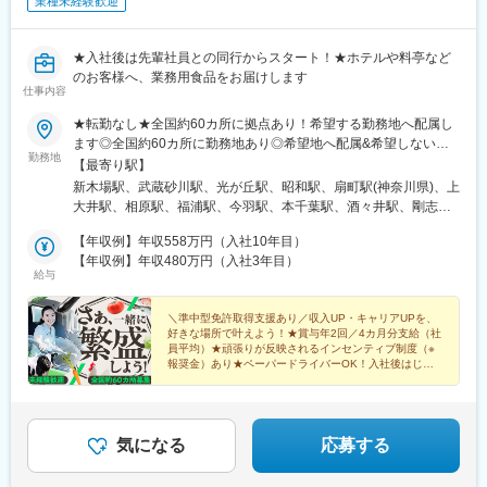
業種未経験歓迎
(阪神線)
★入社後は先輩社員との同行からスタート！★ホテルや料亭など
のお客様へ、業務用食品をお届けします
仕事内容
★転勤なし★全国約60カ所に拠点あり！希望する勤務地へ配属し
ます◎全国約60カ所に勤務地あり◎希望地へ配属&希望しない限
勤務地
り転勤なし◎同じルートで配送するため未経験でも安心♪▼各拠点
【最寄り駅】
の詳細は下記よりご確認ください▼https://www.nishihara-
新木場駅、武蔵砂川駅、光が丘駅、昭和駅、扇町駅(神奈川県)、上
shokai.co.jp/business/jigyou_itiran※石垣島にも拠点あり
大井駅、相原駅、福浦駅、今羽駅、本千葉駅、酒々井駅、剛志
駅、清陵高校前駅、赤塚駅、発寒駅、荒井駅(宮城県)、新潟駅、大
【年収例】年収558万円（入社10年目）
河端駅、小杉駅、神領駅、荒子川公園駅、上島駅、函南駅、河芸
【年収例】年収480万円（入社3年目）
駅、津守駅、恵我ノ荘駅、アイランド北口駅、砥堀駅、中書島
給与
駅、広島港・宇品駅、寺家駅、東福山駅、備前西市駅、乃木駅、
湖山駅、仁保津駅、山西駅、阿波富田駅、伏石駅、伊賀駅、通谷
＼準中型免許取得支援あり／収入UP・キャリアUPを、
駅、宇島駅、鶴崎駅、西諫早駅、日宇駅、田代駅、鍋島駅、平成
好きな場所で叶えよう！★賞与年2回／4カ月分支給（社
駅、たのうら御立岬公園駅、新八代駅、宮崎駅、延岡駅、西都城
員平均）★頑張りが反映されるインセンティブ制度（※
駅、武之橋駅、志布志駅、川内駅(鹿児島県)、国分駅(鹿児島県)、
報奨金）あり★ペーパードライバーOK！入社後はじっ
くり先輩社員と同行営業
赤嶺駅、てだこ浦西駅、産業振興センター駅、市大医学部駅
気になる
応募する