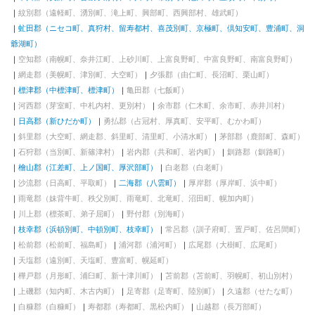
紋別郡（遠軽町、湧別町、滝上町、興部町、西興部村、雄武町）
虻田郡（ニセコ町、真狩村、留寿都村、喜茂別町、京極町、倶知安町、豊浦町、洞
爺湖町）
空知郡（南幌町、奈井江町、上砂川町、上富良野町、中富良野町、南富良野町）
網走郡（美幌町、津別町、大空町）
夕張郡（由仁町、長沼町、栗山町）
標津郡（中標津町、標津町）
亀田郡（七飯町）
河西郡（芽室町、中札内村、更別村）
余市郡（仁木町、余市町、赤井川村）
日高郡（新ひだか町）
勇払郡（占冠村、厚真町、安平町、むかわ町）
斜里郡（大空町、網走郡、斜里町、清里町、小清水町）
茅部郡（鹿部町、森町）
石狩郡（当別町、新篠津村）
岩内郡（共和町、岩内町）
釧路郡（釧路町）
檜山郡（江差町、上ノ国町、厚沢部町）
白老郡（白老町）
沙流郡（日高町、平取町）
二海郡（八雲町）
厚岸郡（厚岸町、浜中町）
雨竜郡（妹背牛町、秩父別町、雨竜町、北竜町、沼田町、幌加内町）
川上郡（標茶町、弟子屈町）
野付郡（別海町）
枝幸郡（浜頓別町、中頓別町、枝幸町）
常呂郡（訓子府町、置戸町、佐呂間町）
松前郡（松前町、福島町）
浦河郡（浦河町）
広尾郡（大樹町、広尾町）
天塩郡（遠別町、天塩町、豊富町、幌延町）
樺戸郡（月形町、浦臼町、新十津川町）
苫前郡（苫前町、羽幌町、初山別村）
上磯郡（知内町、木古内町）
足寄郡（足寄町、陸別町）
久遠郡（せたな町）
白糠郡（白糠町）
寿都郡（寿都町、黒松内町）
山越郡（長万部町）