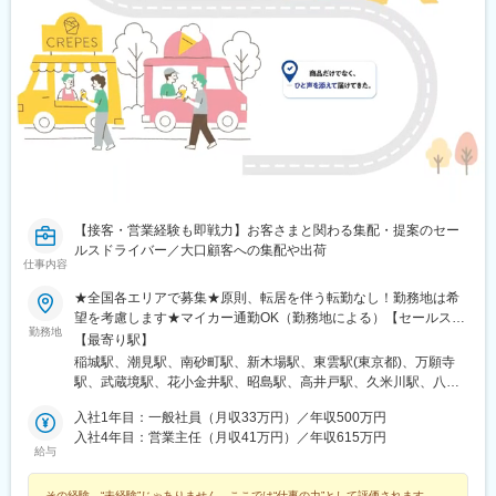
三本松駅(香川県)、北伊予駅、伊予富田駅、平田駅(高知県)、多ノ
郷駅、布師田駅、撫養駅、川原石駅、伴中央駅、広島港・宇品
駅、本郷駅(広島県)、八本松駅、東福山駅、木次駅、遙堪駅、乃木
駅、下府駅、八浜駅、金光駅、木見駅、高野駅、厚東駅、長府
駅、米川駅、山口駅(山口県)、新南陽駅、萩駅、鳥取駅、三本松口
駅、南瀬高駅、五郎丸駅、苅田駅、赤間駅、巻向駅、甘木駅(西鉄
線)、新飯塚駅、橋本駅(福岡県)、貝塚駅(福岡県)、雑餉隈駅、吉塚
駅、西小倉駅、大塔駅、佐伯駅、豊後豊岡駅、鶴崎駅、東中津
駅、北友田駅、朝地駅、バルーンさが駅、田代駅、相知駅、肥後
大津駅、光の森駅、平成駅、人吉駅、三角駅、草道駅、志布志
駅、姶良駅、米ノ津駅、古島駅、赤嶺駅、てだこ浦西駅、南方駅
(宮崎県)、高鍋駅、三股駅、東旭川駅、倶知安駅、岩見沢駅、新富
【接客・営業経験も即戦力】お客さまと関わる集配・提案のセー
士駅(北海道)、根室駅、新川駅(北海道)、環状通東駅、南郷１３丁
ルスドライバー／大口顧客への集配や出荷
目駅、問寒別駅、東室蘭駅、ほしみ駅、深川駅、長都駅、西帯広
仕事内容
駅、滝川駅、南稚内駅、利別駅、沼ノ端駅、八雲駅、鵡川駅、七
★全国各エリアで募集★原則、転居を伴う転勤なし！勤務地は希
重浜駅、磯分内駅、富良野駅、西北見駅、名寄高校駅、桂台駅、
望を考慮します★マイカー通勤OK（勤務地による）【セールスド
遠軽駅、木古内駅、くりこま高原駅、荒井駅(宮城県)、福田町駅、
勤務地
ライバー】【ルート（輸送）ドライバー】■関東エリア東京、埼
【最寄り駅】
泉中央駅、古川駅、東白石駅、泉駅(常磐線)、藤田駅、七日町駅、
玉、神奈川、栃木、群馬、千葉、茨城■東海エリア愛知、三重、岐
泉崎駅、中荒井駅、日立木駅、安達駅、五百川駅、東酒田駅、高
稲城駅、潮見駅、南砂町駅、新木場駅、東雲駅(東京都)、万願寺
阜、静岡■甲信越エリア新潟、長野、山梨■北陸エリア石川、福
擶駅、置賜駅、山ノ目駅、花巻空港駅(東北本線)、岩手飯岡駅、地
駅、武蔵境駅、花小金井駅、昭島駅、高井戸駅、久米川駅、八王
井、富山■関西エリア大阪、兵庫、和歌山、奈良、京都、滋賀■中
ノ森駅、村崎野駅、横手駅、上飯島駅、扇田駅、羽後四ツ屋駅、
子みなみ野駅、西高島平駅、西台駅、鮫洲駅、狭山市駅、保谷
国・四国エリア香川、愛媛、高知、徳島、広島、島根、岡山、山
入社1年目：一般社員（月収33万円）／年収500万円
大曲駅(秋田県)、能代駅、西目駅、金谷沢駅、田んぼアート駅、七
駅、永田駅(埼玉県)、鳩ケ谷駅、鳥浜駅、高座渋谷駅、踊場駅、新
口、鳥取■九州エリア福岡、長崎、大分、佐賀、熊本、鹿児島、沖
入社4年目：営業主任（月収41万円）／年収615万円
戸十和田駅、新青森駅、小中野駅、東陽町駅、東中野駅、神戸駅
羽駅、羽沢横浜国大駅、中野島駅、武蔵新城駅、相模大野駅、秦
給与
縄、宮崎■北海道・東北エリア北海道、宮城、福島、山形、岩手、
(愛知県)、江端駅、南公園駅、大間駅、市民広場駅
野駅、南宇都宮駅、樅山駅、福居駅、藤岡駅、西那須野駅、下今
秋田、青森
市駅、多田羅駅、岩宿駅、上州新屋駅、新前橋駅、渋川駅、駒形
その経験、“未経験”じゃありません。ここでは“仕事の力”として評価されます。