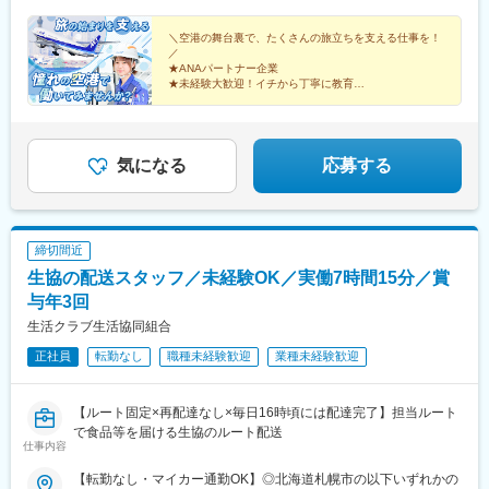
込む仕事です。飛行機を定刻通りに送り出すために、仲間と協力
当全額支給＋賞与※経験・能力を考慮の上、当社規定により優遇し
して一つの業務に向き合う――そんなやりがいを実感できます！
ます。
＼空港の舞台裏で、たくさんの旅立ちを支える仕事を！
／
Q.この仕事のポイントは？A.飛行機の間近で作業するため、普段
★ANAパートナー企業
では感じられない大きさや迫力に圧倒！離陸する飛行機を見送る
★未経験大歓迎！イチから丁寧に教育
ワクワク感も味わえます♪
★年間休日120日！連休取得もOK
★残業は月に5hほど！
★移住支援含め、手厚い福利厚生あり！
気になる
応募する
締切間近
生協の配送スタッフ／未経験OK／実働7時間15分／賞
与年3回
生活クラブ生活協同組合
正社員
転勤なし
職種未経験歓迎
業種未経験歓迎
【ルート固定×再配達なし×毎日16時頃には配達完了】担当ルート
で食品等を届ける生協のルート配送
仕事内容
【転勤なし・マイカー通勤OK】◎北海道札幌市の以下いずれかの