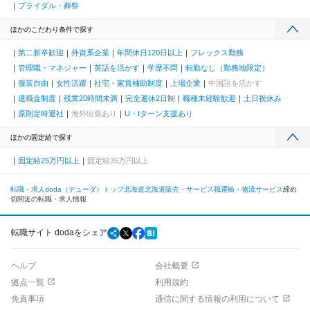
ブライダル・葬祭
ほかのこだわり条件で探す
第二新卒歓迎
外資系企業
年間休日120日以上
フレックス勤務
管理職・マネジャー
英語を活かす
学歴不問
転勤なし（勤務地限定）
服装自由
女性活躍
社宅・家賃補助制度
上場企業
中国語を活かす
退職金制度
残業20時間未満
完全週休2日制
職種未経験歓迎
土日祝休み
原則定時退社
海外出張あり
U・Iターン支援あり
ほかの固定給で探す
固定給25万円以上
固定給35万円以上
転職・求人doda（デューダ）トップ
北海道
北海道
販売・サービス職
運輸・物流サービス
締め
切間近の転職・求人情報
転職サイト dodaをシェア
ヘルプ
会社概要
拠点一覧
利用規約
免責事項
通信に関する情報の利用について