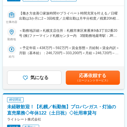
【働き方改善◎家族時間やプライベート時間充実を叶える／日曜
出勤は3か月に2～3回程度／土曜出勤は月半分程度／残業20h程／
仕事内容
18～19時退勤が基本／離職率5％台の安定した職場】
※シフト制ではありますが、土日祝の稼働が比較的少なく、夜勤や
＜勤務地詳細＞札幌支店住所：札幌市東区東雁来9条3丁目2番20
夜遅い対応も基本ないので、働きやすい環境です。
号 (株)ファーマインド札幌センター内 3階勤務地最寄駅：JR千
勤務地
歳線／札幌駅受動喫煙対策：敷地内喫煙可能場所あり変更の範
■当社について
囲：会社の定める事業所
＜予定年収＞438万円～592万円＜賃金形態＞月給制＜賃金内訳＞
全国50以上の拠点を展開し、食品・日用品など生活インフラを支
月額（基本給）：246,720円～333,200円＜月給＞246,720円～
える総合物流企業です。創業60年以上の安定基盤を持ち、効率
給与
333,200円＜昇給有無＞有＜残業手当＞有＜給与補足＞※上記年収
化・品質向上に向けた改善文化が根付く成長企業です。
は賞与・法定内5時間＋法定外15時間の時間外手当と賞与を含ん
だ想定年収です。■昇給：年1回(8月)■賞与：年2回(7月、12月)
■業務概要：
計4か月分★2024・2025年は1月に決算賞与支給実績あり★■残業
当社の物流担当として配送完了までの一連の業務をお任せしま
応募依頼する
気になる
手当：1分単位で支給賃金はあくまでも目安の金額であり、選考を
す。
（エージェントサービス）
通じて上下する可能性があります。月給(月額)は固定手当を含めた
表記です。
■具体的には：
青果を全国へ配送するために、「物流の司令塔」として輸送プラ
締切間近
ンの策定や配送手配を行っていただきます。鮮度が命の青果物の
輸送において重要なポジションです。
未経験歓迎！【札幌／転勤無】プロパンガス・灯油の
直売業務◇年休122（土日祝）◇社用車貸与
基本的な仕事内容は、以下の通りです。
ライトレート株式会社
（1）取引先からの依頼を元に荷物を運ぶトラックを手配（1日あ
たり7～10台のトラックを管理）
正社員
転勤なし