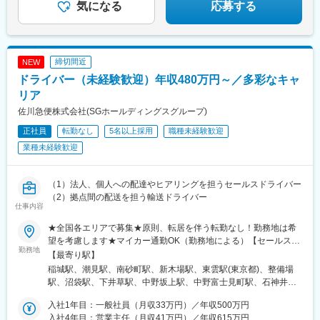
松江駅、出雲市駅、防府駅、徳島駅、高松駅(香川県)、平和通駅、
気になる
応募する
博多駅、小波瀬西工大前駅、佐賀駅、諫早駅、中津駅(大分県)、光
の森駅、辛島町駅、国分駅(鹿児島県)、都通駅、古島駅、函館駅、
長町南駅、上熊谷駅、栄町駅(千葉県)、西松本駅、仙台駅、西国立
駅、新宿駅、石上駅、新浜松駅、三島広小路駅、中村公園駅、名
締切間近
NEW
古屋駅、近鉄名古屋駅、あすなろう四日市駅、北鉄金沢駅、福井
ドライバー（未経験歓迎）年収480万円～／多彩なキャ
駅、南方駅(大阪府)、梅田駅(地下鉄)、神戸三宮駅(阪神)、明石
駅、岡山駅、家庭裁判所前駅、稲荷町駅(広島県)、電鉄出雲市駅、
リア
高松築港駅、小倉駅(福岡県)、鹿児島中央駅前駅、市役所前駅(北
佐川急便株式会社(SGホールディングスグループ)
海道)、富沢駅、千葉駅、広瀬通駅、立川南駅、新宿駅(東京メト
正社員
転勤なし
5名以上採用
職種未経験歓迎
ロ)、第一通り駅、七ツ屋駅、新福井駅、新大阪駅、大阪駅、貿易
センター駅、西川緑道公園駅、縮景園前駅、胡町駅、片原町駅(香
業種未経験歓迎
川県)、旦過駅、鹿児島中央駅
（1）法人、個人への配達やヒアリングを担うセールスドライバー
（2）拠点間の配送を担う輸送ドライバー
仕事内容
★全国各エリアで募集★原則、転居を伴う転勤なし！勤務地は希
望を考慮します★マイカー通勤OK（勤務地による）【セールスド
勤務地
ライバー】【ルート（輸送）ドライバー】■関東エリア東京、埼
【最寄り駅】
玉、神奈川、千葉、栃木、群馬、茨城■東海エリア愛知、三重、岐
稲城駅、潮見駅、南砂町駅、新木場駅、東雲駅(東京都)、整備場
阜、静岡■甲信越エリア新潟、長野、山梨■北陸エリア石川、福
駅、沼袋駅、下井草駅、中野坂上駅、中野富士見町駅、石神井公
井、富山■関西エリア大阪、兵庫、京都、和歌山、奈良、滋賀■中
園駅、日進駅(埼玉県)、南羽生駅、越谷駅、越谷レイクタウン駅、
国・四国エリア香川、愛媛、高知、徳島、広島、島根、岡山、山
入社1年目：一般社員（月収33万円）／年収500万円
本庄早稲田駅、和光市駅、番田駅(神奈川県)、久里浜駅、港南台
口、鳥取■九州エリア福岡、長崎、大分、佐賀、熊本、鹿児島、沖
入社4年目：営業主任（月収41万円）／年収615万円