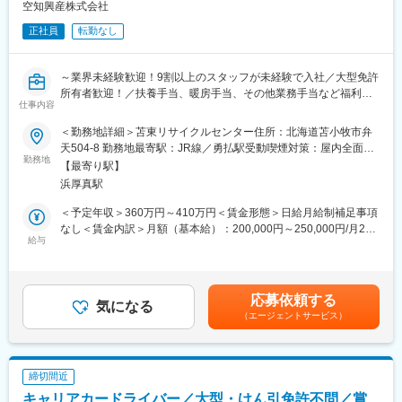
空知興産株式会社
は欠かせない低温輸送の技術およびネットワークを強みに、昨今
・社用車で訪問・対応をいただきます。
のECニーズの高まりによる物流需要の増加を受け、業績を拡大中
正社員
転勤なし
・弊社の供給先は9割が集合住宅です。
です。
■組織構成：
～業界未経験歓迎！9割以上のスタッフが未経験で入社／大型免許
変更の範囲：会社の定める業務
直売（20代～40代）6名・工事2名・事務4名
所有者歓迎！／扶養手当、暖房手当、その他業務手当など福利厚
仕事内容
生充実／施設も拡張し取引先も拡大しているため業績好調／週休2
■入社後の流れ：
日／賞与年2回＋期末手当あり／月残業平均10時間／マイカー通
入社後は先輩社員に同行しながらOJTにて業務を覚えていただき
＜勤務地詳細＞苫東リサイクルセンター住所：北海道苫小牧市弁
勤可、駐車場あり～
ます。また、業務に必要な資格の取得を目指していただくにあた
天504-8 勤務地最寄駅：JR線／勇払駅受動喫煙対策：屋内全面禁
■職務内容：
勤務地
り、勉強諸費用、受験費用、合格申請費用などの費用負担の支援
煙変更の範囲：会社の定める事業所
【最寄り駅】
産業廃棄物の収集・運搬作業に従事します。
制度があります。
浜厚真駅
廃棄物の種類については、汚泥、廃プラスチック類、木くず、繊
また、合格時のお祝い金制度も整っております。
維くず、ゴムくず、金属くずなど工場・建設現場から出た廃棄物
資格は一度取得いただくとずっと生かせるものですので、長くご
＜予定年収＞360万円～410万円＜賃金形態＞日給月給制補足事項
や、動植物性残さなど自然由来のものまで様々です。
活躍いただける方歓迎です！
なし＜賃金内訳＞月額（基本給）：200,000円～250,000円/月22
◎大型または４ｔダンプ、トラック等の車両を運転し、廃棄物を
給与
日間勤務想定＜想定月額＞200,000円～250,000円＜昇給有無＞有
現場から収集し、苫東リサイクルセンターや各リサイクル施設等
■働く環境の魅力：
＜残業手当＞有＜給与補足＞※上記給与詳細は、経験等を考慮し決
へ運搬します。
◎業務に慣れ一人で対応できるようになってからは社用車を貸与
定いたします。年収は残業手当、下記記載の賞与、手当を合算し
◎運転がメインですが、積み込み作業に従事する場合もありま
します。社用車での出勤、直行直帰も可能です。
た金額になります。■賞与：年2回※過去実績…計2.60ヶ月分■昇
応募依頼する
す。
気になる
◎基本的に泊りがけの出張はなく、日帰りで帰ってくることがで
給：年1回※過去実績…4,500円～6,000円/月■暖房手当（冬季）：
（エージェントサービス）
【変更の範囲：会社の定める業務】
きる範囲の訪問です。
上限120,000円■期末手当（業績により支給）賃金はあくまでも目
◎週休二日制で基本土日祝休みのためプライベートも大事にしな
安の金額であり、選考を通じて上下する可能性があります。月給
■当社の特徴：
がら働くことが可能です。
(月額)は固定手当を含めた表記です。
廃棄物の収集運搬から最終処分までを行い、循環型社会の一端を
締切間近
担う企業として、安全・適正処理を心がけ、事業活動を通じて、
■当社について：
キャリアカードライバー／大型・けん引免許不問／賞
より一層地球や人にやさしい環境づくりを目指す活気のある会社