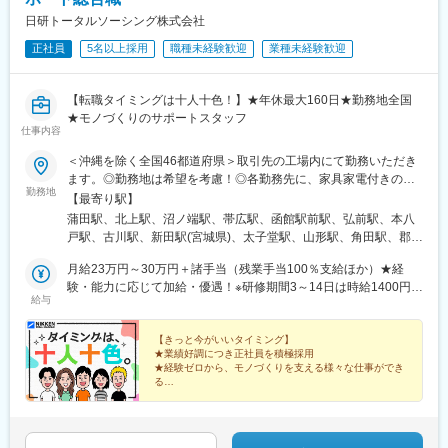
日研トータルソーシング株式会社
正社員
5名以上採用
職種未経験歓迎
業種未経験歓迎
【転職タイミングは十人十色！】★年休最大160日★勤務地全国
★モノづくりのサポートスタッフ
仕事内容
＜沖縄を除く全国46都道府県＞取引先の工場内にて勤務いただき
ます。◎勤務地は希望を考慮！◎各勤務先に、家具家電付きのキ
勤務地
レイな寮あり！※将来的に結婚等で転勤を希望される場合もご相談
【最寄り駅】
ください。＜勤務地のある都道府県＞◆北海道・東北／北海道、
蒲田駅、北上駅、沼ノ端駅、帯広駅、函館駅前駅、弘前駅、本八
青森、岩手、宮城、秋田、山形、福島◆関東／東京、神奈川、千
戸駅、古川駅、新田駅(宮城県)、太子堂駅、山形駅、角田駅、郡山
葉、埼玉、茨城、栃木、群馬◆北陸・甲信越／富山、石川、福
富田駅、雀宮駅、倉賀野駅、長岡駅、日立駅、つくば駅、宇都宮
井、新潟、山梨、長野◆東海／愛知、静岡、岐阜、三重◆関西／
月給23万円～30万円＋諸手当（残業手当100％支給ほか）★経
駅、西那須野駅、小山駅、古河駅、高崎駅、太田駅(群馬県)、高田
大阪、京都、兵庫、滋賀、奈良、和歌山◆中国／広島、岡山、鳥
験・能力に応じて加給・優遇！※研修期間3～14日は時給1400円※
駅(新潟県)、大宮駅(埼玉県)、熊谷駅、篠ノ井駅、菊名駅、京成千
給与
取、島根、山口◆四国／徳島、香川、愛媛、高知◆九州／福岡、
試用期間（研修期間終了後／最長2ヵ月）は月給18万円～29万円└
葉駅、柏駅、松本駅、あおば通駅、蕨駅、立川駅、新宿三丁目
熊本、佐賀、長崎、大分、宮崎、鹿児島＜交通手段＞勤務地によ
就業先により異なります。＜各種手当＞・残業手当（100%支
駅、国母駅、横浜駅、藤沢駅、本厚木駅、上溝駅、上田駅、浜松
る／自動車・バイク・自転車通勤可（規定有）
給）・資格手当・深夜手当・休日出勤手当
【きっと今がいいタイミング】
駅、三島駅、掛川駅、中村日赤駅、亀島駅、桜町前駅、知立駅、
★業績好調につき正社員を積極採用
名鉄名古屋駅、多治見駅、近鉄四日市駅、南富山駅、金沢駅、野
★経験ゼロから、モノづくりを支える様々な仕事ができ
町駅、福井駅(福井県)、守山駅、近江八幡駅、草津駅(滋賀県)、京
る
★家具家電付きの寮完備
都駅、南吹田駅、西中島南方駅、大阪梅田駅(阪急線)、大日駅、水
★年休最大160日
無瀬駅、三宮・花時計前駅、山陽明石駅、倉敷市駅、岡山駅前
★全国各地に勤務地あり♪U・Iターン大歓迎
駅、白島駅(広島電鉄線)、銀山町駅、福山駅、東広島駅、鳥取駅、