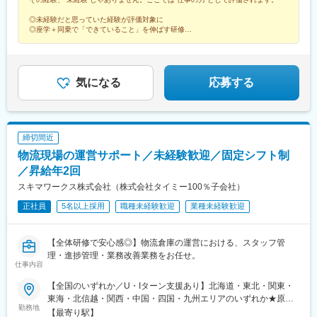
駅、細谷駅(群馬県)、松飛台駅、成田空港駅(鉄道)、スポーツセン
ター駅、千葉みなと駅、誉田駅、神立駅、みどりの駅、南栗橋
◎未経験だと思っていた経験が評価対象に
駅、赤塚駅、下館駅、延方駅、常陸鴻巣駅、日立駅、佐古木駅、
◎座学＋同乗で「できていること」を伸ばす研修
◎昇格や他職種への挑戦など多彩なキャリア
三河安城駅、萩原駅(愛知県)、北岡崎駅、石仏駅、田県神社前駅、
◎男性も育休実績あり・退職金や家族手当あり
下小田井駅、福地駅、南大高駅、富貴駅、三河田原駅、向ケ丘
駅、三河一宮駅、竹村駅、港区役所駅、新守山駅、尾張星の宮
駅、本郷駅(愛知県)、佐那具駅、朝熊駅、亀山駅(三重県)、霞ケ浦
気になる
応募する
駅、六軒駅(三重県)、尾鷲駅、加佐登駅、江吉良駅、新加納駅、関
口駅、南宿駅、郡上大和駅、恵那駅、高山駅、多治見駅、古井
駅、美江寺駅、河津駅、菊川駅(静岡県)、鷲津駅、大場駅、長泉な
めり駅、藤枝駅、静岡駅、草薙駅(東海道本線)、袋井駅、西焼津
締切間近
駅、上島駅、須津駅、南吉田駅、糸魚川駅、春日山駅、小針駅、
物流現場の運営サポート／未経験歓迎／固定シフト制
中条駅、宮内駅(新潟県)、魚沼丘陵駅、茨目駅、伊那北駅、広丘
駅、岩村田駅、村山駅(長野県)、信濃常盤駅、田中駅、切石駅、常
／昇給年2回
永駅、春日居町駅、東桂駅、動橋駅、三ツ屋駅、笠師保駅、松任
スキマワークス株式会社（株式会社タイミー100％子会社）
駅、丸岡駅、敦賀駅、清明駅、黒部駅、小杉駅、越中舟橋駅、沢
正社員
5名以上採用
職種未経験歓迎
業種未経験歓迎
良宜駅、ＪＲ総持寺駅、豊川駅(大阪府)、羽倉崎駅、松ノ浜駅、藤
井寺駅、喜志駅、長尾駅(大阪府)、箕面萱野駅、光明池駅、武庫川
団地前駅、白浜の宮駅、中山寺駅、豊岡駅(兵庫県)、紀伊山田駅、
【全体研修で安心感◎】物流倉庫の運営における、スタッフ管
新宮駅、芳養駅、船戸駅、西田原本駅、吉野口駅、郡山駅(奈良
理・進捗管理・業務改善業務をお任せ。
県)、長柄駅、大山崎駅、馬堀駅、峰山駅、篠原駅(滋賀県)、多賀
仕事内容
大社前駅、三雲駅、栗東駅、おごと温泉駅、長浜駅、箕浦駅、讃
岐塩屋駅、片原町駅(香川県)、三本松駅(香川県)、北伊予駅、伊予
【全国のいずれか／U・Iターン支援あり】北海道・東北・関東・
富田駅、平田駅(高知県)、多ノ郷駅、布師田駅、撫養駅、川原石
東海・北信越・関西・中国・四国・九州エリアのいずれか★原
勤務地
駅、伴中央駅、広島港・宇品駅、本郷駅(広島県)、八本松駅、東福
則、ご自宅から通勤90分圏内への配属予定（希望勤務エリア考慮
【最寄り駅】