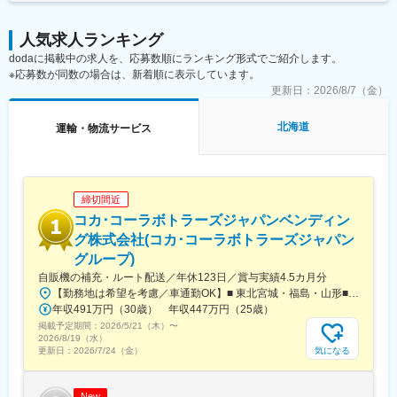
人気求人ランキング
dodaに掲載中の求人を、応募数順にランキング形式でご紹介します。
※応募数が同数の場合は、新着順に表示しています。
更新日：
2026/8/7（金）
北海道
運輸・物流サービス
締切間近
コカ･コーラボトラーズジャパンベンディン
グ株式会社(コカ･コーラボトラーズジャパン
グループ)
自販機の補充・ルート配送／年休123日／賞与実績4.5カ月分
【勤務地は希望を考慮／車通勤OK】■ 東北宮城・福島・山形■ 関東東京・埼玉・神奈川・千葉・群馬・栃木・茨城・山梨■ 北信越新潟■ 東海静岡・岐阜・愛知・三重■ 近畿滋賀・奈良・和歌山・大阪・京都・兵庫■中国・四国岡山・香川・徳島・高知・広島・山口■ 九州福岡・熊本・大分・宮崎・鹿児島・長崎・佐賀※一部、自社敷地内に駐車場がない拠点では、ご自身で駐車場を手配していただきます。※受動喫煙対策あり
年収491万円（30歳） 年収447万円（25歳）
掲載予定期間：
2026/5/21（木）
〜
2026/8/19（水）
気になる
更新日：
2026/7/24（金）
New