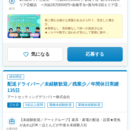
島県鳴門市撫養町立岩字四枚107番地▼関東圏アクセス▼■東京本
リア②横浜 ⇒月給28万8500円+各種手当+賞与年2回エリア③札
給与
店／最寄り駅：東雲駅 徒歩7分※東京駅から電車で約19分■横浜
幌/北陸/名古屋/大阪北/大阪南/四国 ⇒月給25万8500円+各種手当
支店／最寄り駅：鴨居駅 徒歩8分※横浜駅から電車で約18分★マ
+賞与年2回※賞与は2年目以降の支給となります。＊上記月給は固
イカー通勤可能拠点札幌、横浜、北陸、名古屋、大阪北、大阪
定残業代を含む/10時間・18,100円～20,400円＊10時間を超える
食に携わる確かな基盤があるから叶う、安定した働き
方。
南、四国（※マイカー通勤の場合、当社規定により距離に応じて月
時間外労働は追加支給＊地域手当：（30,000円・横浜支店）
★夜勤なし・長距離なしで体への負担少なめ
1万5000円まで支給）
（50,000円・東京本店）を含む■月収例月収31万円／25歳／入社1
★ノルマや数字に追われず安心して業務に集中
年目／エリア①月収32万円／30歳／入社3年目／エリア③■年収例
★16時半退社＆完休2日でプライベートの時間も充実
550万円／入社5年目／エリア①385万円／入社2年目／エリア③
気になる
応募する
締切間近
配送ドライバー／未経験歓迎／残業少／年間休日実績
135日
アートセッティングデリバリー株式会社
正社員
5名以上採用
職種未経験歓迎
業種未経験歓迎
【未経験歓迎／アートグループ】家具・家電の配送・設置★普免
があればOK！ほとんどが中途＆未経験入社
仕事内容