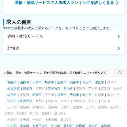
運輸・物流サービス
の人気求人ランキングを詳しく見る
求人の傾向
dodaに掲載中の求人に関するデータを、カテゴリごとにご紹介します。
運輸・物流サービス
北海道
北海道、運輸・物流サービス、締め切間近の転職・求人情報をエリアで絞り込む
札幌市
函館市
小樽市
旭川市
室蘭市
釧路市
帯広市
北見市
夕張市
岩見沢市
網走市
留萌市
苫小牧市
稚内市
美唄市
芦別市
江別市
赤平市
紋別市
士別市
名寄市
三笠市
根室市
千歳市
滝川市
砂川市
歌志内市
深川市
富良野市
登別市
恵庭市
伊達市
北広島市
石狩市
北斗市
上川郡（鷹栖町、東神楽町、当麻町、比布町、愛別町、上川町、東川町、美瑛町、
和寒町、剣淵町、下川町、新得町、清水町）
河東郡（音更町、士幌町、上士幌町、鹿追町）
中川郡（美深町、音威子府村、中川町、幕別町、池田町、豊頃町、本別町）