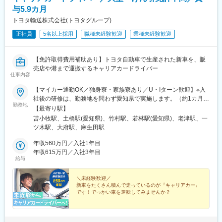
ライトレート株式会社は、札幌市内及び近郊のお客様に対し、燃
です。
与5.9カ月
料小売や各種機器の販売・メンテナンスを行っています。
また、資格取得支援制度を通じて成長をサポートし、安心して長
トヨタ輸送株式会社(トヨタグループ)
■当社の特徴：廃棄物の収集運搬から最終処分までを行い、循環型
期的に働ける環境が整っています。
正社員
5名以上採用
職種未経験歓迎
業種未経験歓迎
社会の一端を担う企業として、安全・適正処理を心がけ、事業活
動を通じて、より一層地球や人にやさしい環境づくりを目指す活
変更の範囲：無
気のある会社です。
【免許取得費用補助あり】トヨタ自動車で生産された新車を、販
◇◆魅力（1）『安定した企業、職場環境で活躍できる』
売店や港まで運搬するキャリアカードライバー
同社は北海道で創業65年以上の老舗企業で、年間を通して安定し
仕事内容
た受注を確保しています。入社後に取得頂く資格は全額会社負担
なので安心してキャリアアップを目指せます。
【マイカー通勤OK／独身寮・家族寮あり／U・Iターン歓迎】※入
◇◆魅力（2）『未経験でも安心の研修体制』
社後の研修は、勤務地を問わず愛知県で実施します。（約1カ月
勤務地
まずは、3ヵ月～半年間は、OJTを通して産業廃棄物処理の知識や
間）◎各勤務地に従業員駐車場完備！◎屋根付きの営業所もあ
【最寄り駅】
営業の流れを学んで頂きます。いきなり配属するようなことはご
り、雨天時でも作業しやすい環境です。ミスト設備もあるので、
苫小牧駅、土橋駅(愛知県)、竹村駅、若林駅(愛知県)、老津駅、一
ざいませんのでご安心ください。※未経験者が活躍している環境で
暑さ対策も万全です。■北海道・苫小牧営業所：北海道苫小牧市新
ツ木駅、大府駅、麻生田駅
す。
明町4-1-5■愛知県・元町営業所：愛知県豊田市元町2・堤営業所：
愛知県豊田市堤町馬の頭1・高岡営業所：愛知県豊田市本田町三光
年収560万円／入社1年目
変更の範囲：会社の定める業務
726・田原営業所：愛知県田原市緑が浜3-8・富士松営業所：愛知
年収615万円／入社3年目
給与
県刈谷市今岡町吹戸池7-3・長草営業所：愛知県大府市長草町山口
15-53■三重県・いなべ営業所：三重県いなべ市員弁町市之原
10（中部地区配属の可能性あり）※受動喫煙対策／分煙：喫煙所
＼未経験歓迎／
新車をたくさん積んで走っているのが『キャリアカー』
あり
です！でっかい車を運転してみませんか？
◎大型・けん引免許は内定後でOK
（免許取得費用補助あり）
◎日帰り配送がメイン