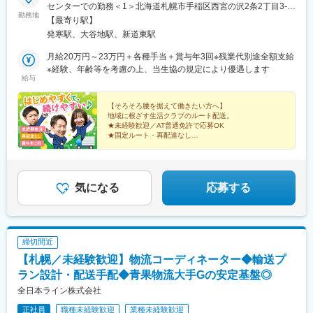
センターでの勤務＜1＞北海道札幌市手稲区西宮の沢2条2丁目3-1
勤務地
＜2＞北海道札幌市厚別区大谷地東1丁目4-15＜3＞北海道札幌市
【最寄り駅】
東区北37条東27丁目7-3※受動喫煙対策：建物内禁煙
発寒駅、大谷地駅、新道東駅
月給20万円～23万円＋各種手当＋賞与年3回※残業代別途全額支給
※経験、年齢等を考慮の上、当生協の規定により優遇します
給与
【そろそろ腰を据えて働きたい方へ】
地域に根ざす生活クラブのルート配送。
★未経験歓迎／AT普通免許で応募OK
★固定ルート・再配達なし
★16時頃に配送完了
★賞与年3回／転勤なし
★実働7時間15分勤務
★札幌で長く安心して働ける環境
気になる
応募する
締切間近
【札幌／未経験歓迎】物流コーディネーター◆輸送プ
ラン設計・配送手配◆青果物流大手Gの安定基盤◎
全日本ライン株式会社
正社員
職種未経験歓迎
業種未経験歓迎