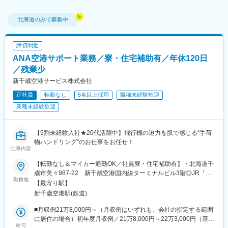
北海道
のみで募集中
締切間近
ANA空港サポート業務／寮・住宅補助有／年休120日
／残業少
新千歳空港サービス株式会社
正社員
転勤なし
5名以上採用
職種未経験歓迎
業種未経験歓迎
【9割未経験入社★20代活躍中】飛行機の迫力を肌で感じる“手荷
物ハンドリング”のお仕事をお任せ！
仕事内容
【転勤なし＆マイカー通勤OK／社員寮・住宅補助有】・北海道千
歳市美々987-22 新千歳空港国内線ターミナルビル3階◎JR「新
勤務地
千歳空港駅」から徒歩3分◎U・Iターン歓迎◎受動喫煙対策：屋内
【最寄り駅】
原則禁煙…＼よくある質問にお答えします！／Q.本当に未経験で
新千歳空港駅(鉄道)
も大丈夫？A.普通免許さえあれば挑戦可能です！先輩社員の9割が
未経験からスタートしています。「飛行機が好き」「空港で働い
■月収例21万8,000円～（月収例はいずれも、会社の指定する範囲
てみたい」という理由でOK◎Q.「手荷物ハンドリング」ってどん
に居住の場合）初年度月収例／21万8,000円～22万3,000円（基本
給与
な仕事？A.お客さまの手荷物や貨物を、間違いなく飛行機へ積み
給＋近接地居住補助）≪◎月給≫・月給19万3,000円～+時間外手