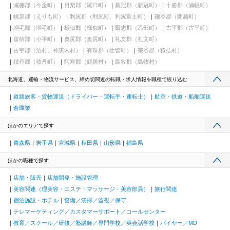
瀬棚郡（今金町）
目梨郡（羅臼町）
新冠郡（新冠町）
十勝郡（浦幌町）
幌泉郡（えりも町）
利尻郡（利尻町、利尻富士町）
磯谷郡（蘭越町）
増毛郡（増毛町）
様似郡（様似町）
爾志郡（乙部町）
古平郡（古平町）
留萌郡（小平町）
奥尻郡（奥尻町）
礼文郡（礼文町）
古宇郡（泊村、神恵内村）
有珠郡（壮瞥町）
宗谷郡（猿払村）
積丹郡（積丹町）
阿寒郡（鶴居村）
島牧郡（島牧村）
北海道、運輸・物流サービス、締め切間近の転職・求人情報を職種で絞り込む
道路旅客・貨物運送（ドライバー・運転手・運転士）
航空・鉄道・船舶運送
倉庫業
ほかのエリアで探す
青森県
岩手県
宮城県
秋田県
山形県
福島県
ほかの職種で探す
店舗・販売
店舗開発・施設管理
美容関連（理美容・エステ・マッサージ・美容部員）
旅行関連
宿泊施設・ホテル
警備／清掃／監視／保守
テレマーケティング／カスタマーサポート／コールセンター
教育／スクール／研修／塾講師／専門学校／英会話学校
バイヤー／MD