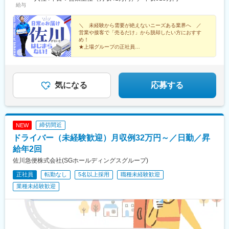
駅、栢山駅、読売ランド前駅、武蔵新城駅、昭和駅、片岡駅、南
給与
縄、宮崎■北海道・東北エリア北海道、宮城、福島、山形、岩手、
宇都宮駅、樅山駅、福居駅、藤岡駅、西那須野駅、下今市駅、多
秋田、青森
田羅駅、岩宿駅、上州新屋駅、新前橋駅、渋川駅、駒形駅、細谷
＼ 未経験から需要が絶えないニーズある業界へ ／
駅(群馬県)、千葉ニュータウン中央駅、湖北駅、江見駅、佐倉駅、
営業や接客で「売るだけ」から脱却したい方におすす
新習志野駅、木更津駅、川間駅、江戸川台駅、神立駅、みどりの
め！
駅、野木駅、赤塚駅、下館駅、延方駅、常陸鴻巣駅、日立駅、佐
★上場グループの正社員
★業界大手のノウハウで効率的な働き方を実現
古木駅、三河安城駅、萩原駅(愛知県)、北岡崎駅、石仏駅、田県神
★目標はチーム制※個人ノルマなし
社前駅、下小田井駅、福地駅、南大高駅、富貴駅、三河田原駅、
★教育や管理職などのキャリアパスあり
向ケ丘駅、三河一宮駅、竹村駅、港区役所駅、新守山駅、尾張星
の宮駅、本郷駅(愛知県)、佐那具駅、朝熊駅、亀山駅(三重県)、霞
気になる
応募する
ケ浦駅、六軒駅(三重県)、尾鷲駅、加佐登駅、江吉良駅、新加納
駅、関口駅、南宿駅、郡上大和駅、恵那駅、高山駅、多治見駅、
古井駅、美江寺駅、河津駅、菊川駅(静岡県)、鷲津駅、大場駅、長
泉なめり駅、藤枝駅、静岡駅、草薙駅(東海道本線)、袋井駅、西焼
締切間近
NEW
津駅、上島駅、須津駅、南吉田駅、糸魚川駅、春日山駅、小針
ドライバー（未経験歓迎）月収例32万円～／日勤／昇
駅、中条駅、宮内駅(新潟県)、魚沼丘陵駅、茨目駅、伊那北駅、広
丘駅、岩村田駅、村山駅(長野県)、信濃常盤駅、田中駅、切石駅、
給年2回
常永駅、春日居町駅、東桂駅、動橋駅、三ツ屋駅、笠師保駅、松
佐川急便株式会社(SGホールディングスグループ)
任駅、丸岡駅、敦賀駅、清明駅、黒部駅、小杉駅、越中舟橋駅、
正社員
転勤なし
5名以上採用
職種未経験歓迎
朝潮橋駅、門真南駅、深江橋駅、河内花園駅、鴻池新田駅、西明
石駅、中埠頭駅、苅藻駅、加太駅(和歌山県)、武庫川団地前駅、紀
業種未経験歓迎
伊山田駅、新宮駅、芳養駅、船戸駅、西田原本駅、吉野口駅、郡
山駅(奈良県)、長柄駅、ケーブル八幡宮山上駅、西舞鶴駅、福知山
市民病院口駅、篠原駅(滋賀県)、多賀大社前駅、三雲駅、栗東駅、
おごと温泉駅、長浜駅、箕浦駅、讃岐塩屋駅、片原町駅(香川県)、