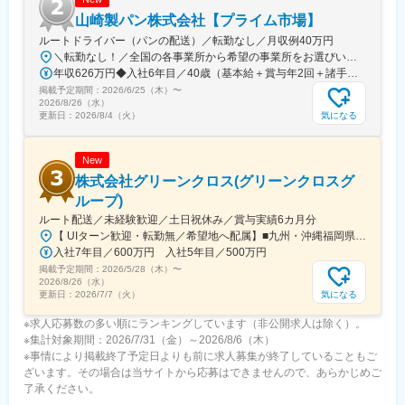
山崎製パン株式会社【プライム市場】
ルートドライバー（パンの配送）／転勤なし／月収例40万円
＼転勤なし！／全国の各事業所から希望の事業所をお選びいただけます。※U・Iターン歓迎！※自動車通勤OK★準中型運転免許の取得もサポート♪準中型運転免許をお持ちでない方については、実習期間中に準中型運転免許を取得していただきます。もちろん取得費用は会社負担！教習所へ通う時間も勤務時間として取り扱います。＼★引越費用を最大10万円まで補助！／「新しい場所で働きたい」という方を応援します！入社に伴う転居が必要な場合は、引越費用を最大10万円まで会社が補助。新生活のスタートをサポートします！制度の詳細については、お気軽にご相談ください！
年収626万円◆入社6年目／40歳（基本給＋賞与年2回＋諸手当＋残業・深夜手当） 年収519万円◆入社1年目／35歳（基本給＋賞与年2回＋諸手当＋残業・深夜手当）
掲載予定期間：
2026/6/25（木）
〜
2026/8/26（水）
気になる
更新日：
2026/8/4（火）
New
株式会社グリーンクロス(グリーンクロスグ
ループ)
ルート配送／未経験歓迎／土日祝休み／賞与実績6カ月分
【 UIターン歓迎・転勤無／希望地へ配属】■九州・沖縄福岡県福岡市、福岡県北九州市、福岡県糟屋郡志免町、福岡県久留米市、佐賀県佐賀市、佐賀県鳥栖市、長崎県西彼杵郡長与町、長崎県佐世保市、熊本県熊本市、熊本県球磨郡あさぎり町、大分県大分市、宮崎県宮崎市、鹿児島県鹿児島市、鹿児島県鹿屋市、沖縄県浦添市、沖縄県名護市■中国山口県山口市、山口県岩国市、山口県下関市、広島県広島市、広島県福山市、岡山県岡山市、鳥取県鳥取市、鳥取県境港市、島根県松江市■四国愛媛県松山市、香川県高松市、徳島県徳島市、高知県高知市■東海愛知県名古屋市、三重県四日市市、静岡県静岡市、静岡県浜松市、岐阜県羽島市■関西大阪府大阪市、大阪府堺市、兵庫県神戸市、兵庫県姫路市、奈良県奈良市、京都府京都市■関東埼玉県川口市、埼玉県久喜市、埼玉県さいたま市、神奈川県横浜市、神奈川県相模原市、千葉県千葉市■東北宮城県仙台市、宮城県登米市、宮城県石巻市、山形県山形市、福島県郡山市※受動喫煙対策あり
入社7年目／600万円 入社5年目／500万円
掲載予定期間：
2026/5/28（木）
〜
2026/8/26（水）
気になる
更新日：
2026/7/7（火）
※求人応募数の多い順にランキングしています（非公開求人は除く）。
※集計対象期間：2026/7/31（金）～2026/8/6（木）
※事情により掲載終了予定日よりも前に求人募集が終了していることもご
ざいます。その場合は当サイトから応募はできませんので、あらかじめご
了承ください。