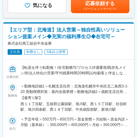
も目安の金額であり、選考を通じて上下する可能性があります。
応募依頼する
・提携済の地方銀行/信用金庫からの紹介依頼のサポート
気になる
月給(月額)は固定手当を含めた表記です。
■企業の特徴／魅力：
（エージェントサービス）
・銀行紹介後、弊社営業社員サポート
株式会社ストライクは、日本国内の中小企業を対象にM&Aコンサ
ルティングを提供している企業です。1997年に設立され、東証プ
■一日の業務イメージ：
ライムに上場している安定企業です。M&A仲介業界の中で数少な
8時～：部内MTG
い上場企業として、豊富なノウハウと高成約率を誇ります。固定
【エリア型：北海道】法人営業～独自性高いソリュー
9時～：地銀へのリレーションマネジメント、メガバンクへのトッ
給に加え、成果に応じたインセンティブ制度もあり、やりがいを
ション提案メイン◆充実の福利厚生◎◆在宅可～
プリレーション（紹介の引き出し）。税理士・会計士法人へも同
持って働ける環境が整っています。
様。
株式会社商工組合中央金庫
※1日４～５件の営業活動を行います
変更の範囲：会社の定める業務
正社員
転勤なし
5名以上採用
終わり次第帰社となります。
■営業優位性について：
【転居を伴う転勤無！/在宅勤務可/プロセス評価重視/既存先メイ
金融機関にはない、区分所有オフィスという独自ビジネスモデル
ン/対法人特化の営業/平均残業時間20時間以内/顧客と伴走しなが
を持っているため、金融機関などと連携して提案をすることが可
仕事内容
ら成長支援！】
能となっております。物件も都心の中心部となるためニーズが高
＜勤務地詳細1＞札幌支店住所：北海道札幌市中央区北二条西3-1-
く、相続税や贈与税対策、事業承継へのサポートなどに最適な商
■職務概要：
20 受動喫煙対策：屋内全面禁煙＜勤務地詳細2＞函館支店住所：
品を展開しております。
法人の営業担当となり、北海道エリアを主に各自50先～100先の
勤務地
北海道函館市五稜郭町33-1 受動喫煙対策：屋内全面禁煙＜勤務地
【最寄り駅】
中小企業をメインとした事業者へ向けて様々な課題解決手段を用
詳細3＞旭川支店住所：北海道旭川市五条通9-1703-81 受動喫煙対
■企業紹介動画：
西１１丁目駅、五稜郭公園前駅、旭川駅、西１５丁目駅、杉並町
いて提案営業を推進いただきます。
策：屋内全面禁煙変更の範囲：無
https://www.vortex-net.com/mov/
駅、旭川四条駅、西１８丁目駅、中央病院前駅、新旭川駅
※プロジェクト事例：
https://shochu-saiyo.com/plus/project/002/
＜予定年収＞550万円～850万円＜賃金形態＞月給制＜賃金内訳＞
■同社の魅力：
└大規模テーマパークの開設に際して当金庫がシンジケートロー
月額（基本給）：300,000円～400,000円＜月給＞300,000円～
・安定性：売上の伸びだけに依存せず、同社でも物件を保有して
ンのアレンジャーとして、現地の支店法人営業担当者が中心とな
給与
400,000円＜昇給有無＞有＜残業手当＞有＜給与補足＞※ご経験に
運用し、その賃料収入を中心とした収益は、財務の下支えとなっ
り、完結まで伴走する事例等。
応じ、提示年収の変動あり※賞与：有※昇給：有※規定により55歳
ています。同社の都心部の物件に特化した区分所有オフィスとい