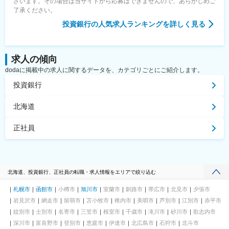
ざいます。その場合は当サイトから応募はできませんので、あらかじめご
了承ください。
投資銀行
の人気求人ランキングを詳しく見る
求人の傾向
dodaに掲載中の求人に関するデータを、カテゴリごとにご紹介します。
投資銀行
北海道
正社員
北海道、投資銀行、正社員の転職・求人情報をエリアで絞り込む
札幌市
函館市
小樽市
旭川市
室蘭市
釧路市
帯広市
北見市
夕張市
岩見沢市
網走市
留萌市
苫小牧市
稚内市
美唄市
芦別市
江別市
赤平市
紋別市
士別市
名寄市
三笠市
根室市
千歳市
滝川市
砂川市
歌志内市
深川市
富良野市
登別市
恵庭市
伊達市
北広島市
石狩市
北斗市