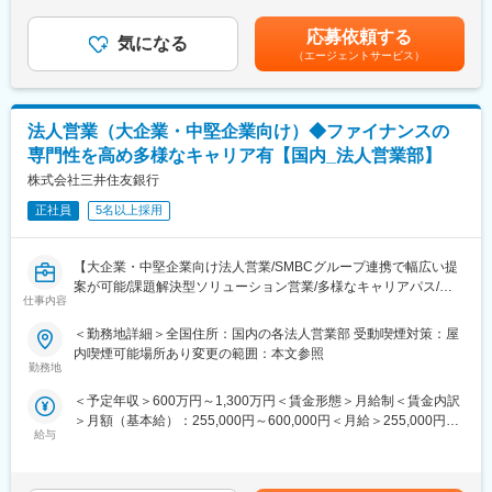
・プロジェクトファイナンス、アセットファイナンスに関する案
がら専門性を高めていける環境です。
給与補足＞■昇給：年1回（8月）■賞与：年2回（6月、12月）※上
件ソーシング
記年収は残業代を含みません※前職・スキル・経験等を考慮の上決
応募依頼する
・リスクリターン分析、案件の条件交渉、デューデリジェンスの
■就業環境
気になる
定します賃金はあくまでも目安の金額であり、選考を通じて上下
（エージェントサービス）
実施
オープンなオフィスやテレワーク・シェアオフィス等、柔軟な働
する可能性があります。月給(月額)は固定手当を含めた表記です。
・案件モニタリング、期中管理業務
き方を実現。ITインフラも整備され、コミュニケーションが円滑
・海外拠点（アメリカ、欧州、豪州等）での案件推進やクロスボ
です。
ーダー案件のフロント業務
法人営業（大企業・中堅企業向け）◆ファイナンスの
・最新トレンドの再生可能エネルギーやデータセンター等の案件
■想定されるキャリアパス
専門性を高め多様なキャリア有【国内_法人営業部】
も担当
営業フロントを経験後、本人希望や適性を考慮しつつ、法人営業
株式会社三井住友銀行
領域を中心に幅広いキャリア形成が可能です。他部門での経験も
■扱うサービス
積めます。
正社員
5名以上採用
グローバルなアセットクラス、メガバンク同等の幅広い商品群を
担当し、スケールの大きな取組みに携われます。
■企業の特徴/魅力
国内有数の機関投資家として金融と実業の両輪を活かし、他行と
【大企業・中堅企業向け法人営業/SMBCグループ連携で幅広い提
■組織構成
一線を画す提案力と成長機会を提供します。社会的意義とやりが
案が可能/課題解決型ソリューション営業/多様なキャリアパス/収
本店フロント10名規模、海外拠点は現地3～5名体制。年次に関わ
いを両立できる職場です。
仕事内容
益性と効率性◎】
らず裁量を持ってフロント業務に携われる環境です。
＜勤務地詳細＞全国住所：国内の各法人営業部 受動喫煙対策：屋
変更の範囲：会社の定める業務
■業務内容：
内喫煙可能場所あり変更の範囲：本文参照
■業務の魅力
・日本国内の大企業・中堅企業（主には年商30億円以上）に対す
勤務地
担当者としてイニシアティブを発揮し、長期的な視点で投資判断
る法人営業
が可能。海外拠点での現地フロント業務も経験できます。
＜予定年収＞600万円～1,300万円＜賃金形態＞月給制＜賃金内訳
・深い顧客理解、事業分析等を通じて、コーポレートファイナン
＞月額（基本給）：255,000円～600,000円＜月給＞255,000円～
スやSMBCグループと連携した幅広いソリューションを提供する
■教育体制
給与
600,000円＜昇給有無＞有＜残業手当＞有＜給与補足＞※給与詳細
課題解決型営業
期中管理や補助業務を通じてプロジェクトファイナンスを学べる
は経験・能力・前職給与等を踏まえて決定します。詳細は選考過
※お客さまのニーズや経営課題はますます複雑・高度化しており、
環境。中途入社者も多数活躍しています。
程で当行より説明いたします。賃金はあくまでも目安の金額であ
その理解・解決ができるニーズ把握力・コンサルティング力を実