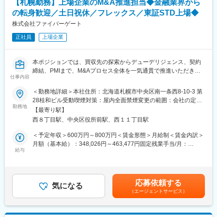
【札幌勤務】上場企業のM&A推進担当◆金融業界から
て向けた財務をはじめとした支援策を社長や財務部門トップに提
案をしていきます。
の転身歓迎／土日祝休／フレックス／東証STD上場◆
株式会社ファイバーゲート
■営業ポジションの特徴と魅力：
正社員
上場企業
・財務支援以外にも豊富なソリューションを活用し、幅のある提
案が可能です。
・各事業エリアの特性を踏まえた支店全体での目標設定を行って
本ポジションでは、買収先の探索からデューデリジェンス、契約
おり、個人の定量的なノルマ設定はありません。
締結、PMIまで、M&Aプロセス全体を一気通貫で推進いただきま
・戦略的に訪問先を選定し、仮説提案型の営業を行っていただき
仕事内容
す。経営視点を持ち、関係者を巻き込みながらディールを前に進
ます。（1日訪問数平均2件～6件）
める役割としてご活躍いただくことを期待しています。
・法人代表者へ自身が設計した金融ソリューションスキームを直
＜勤務地詳細＞本社住所：北海道札幌市中央区南一条西8-10-3 第
接ご提案可能な環境です。
28桂和ビル受動喫煙対策：屋内全面禁煙変更の範囲：会社の定め
■業務詳細
勤務地
・取引先は法人に限定されるので法人向けソリューション提供の
る事業所
【最寄り駅】
1．M&A案件の探索・初期検討
専門性をより高めることができます。
西８丁目駅、中央区役所前駅、西１１丁目駅
・M&A仲介会社や金融機関との連携による案件情報の収集
・初期スクリーニング（事業内容・成長性・戦略適合性の整理）
■今後のキャリアパス事例：
＜予定年収＞600万円～800万円＜賃金形態＞月給制＜賃金内訳＞
営業でご活躍いただいた後にスタートアップ営業室や投資開発事
月額（基本給）：348,026円～463,477円固定残業手当/月：
2．デューデリジェンスの推進
給与
業室などのバックオフィスポジションへのキャリアも形成できま
67,974円～90,523円（固定残業時間25時間0分/月）超過した時間
・財務／法務／ビジネスDDの全体進行管理・推進
す。
外労働の残業手当は追加支給＜月給＞416,000円～554,000円（一
・投資判断に必要なリスク整理（財務リスク、事業リスク等）
キャリアチャレンジの希望については前向きに考慮いただける環
律手当を含む）＜昇給有無＞有＜残業手当＞有＜給与補足＞■昇給
・買収後のシナジー仮説の整理および数値インパクトの検討
境があります。
2回、賞与年2回＋決算賞与賃金はあくまでも目安の金額であり、
応募依頼する
気になる
選考を通じて上下する可能性があります。月給(月額)は固定手当を
（エージェントサービス）
3．契約締結・PMI推進
■当金庫働き方と魅力：
含めた表記です。
・株式譲渡契約等の条件整理および社内調整
・初任地は北海道エリア（札幌支店,函館支店,帯広支店,旭川支店
・経営者処遇やスキーム検討のサポート
等）となります。