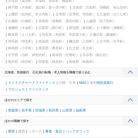
天塩郡（遠別町、天塩町、豊富町、幌延町）
樺戸郡（月形町、浦臼町、新十津川町）
苫前郡（苫前町、羽幌町、初山別村）
上磯郡（知内町、木古内町）
足寄郡（足寄町、陸別町）
久遠郡（せたな町）
白糠郡（白糠町）
寿都郡（寿都町、黒松内町）
山越郡（長万部町）
瀬棚郡（今金町）
目梨郡（羅臼町）
新冠郡（新冠町）
十勝郡（浦幌町）
幌泉郡（えりも町）
利尻郡（利尻町、利尻富士町）
磯谷郡（蘭越町）
増毛郡（増毛町）
様似郡（様似町）
爾志郡（乙部町）
古平郡（古平町）
留萌郡（小平町）
奥尻郡（奥尻町）
礼文郡（礼文町）
古宇郡（泊村、神恵内村）
有珠郡（壮瞥町）
宗谷郡（猿払村）
積丹郡（積丹町）
阿寒郡（鶴居村）
島牧郡（島牧村）
北海道、投資銀行、正社員の転職・求人情報を職種で絞り込む
ストラクチャードファイナンス
公開・引受
M&A
その他投資銀行
プロジェクトファイナンス
ほかのエリアで探す
青森県
岩手県
宮城県
秋田県
山形県
福島県
ほかの職種で探す
開発
運用
リサーチ
審査・査定
バックオフィス