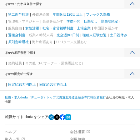
ほかのこだわり条件で探す
第二新卒歓迎
外資系企業
年間休日120日以上
フレックス勤務
管理職・マネジャー
英語を活かす
学歴不問
転勤なし（勤務地限定）
服装自由
女性活躍
社宅・家賃補助制度
上場企業
中国語を活かす
退職金制度
残業20時間未満
完全週休2日制
職種未経験歓迎
土日祝休み
原則定時退社
海外出張あり
U・Iターン支援あり
ほかの雇用形態で探す
契約社員
その他（FCオーナー・業務委託など）
ほかの固定給で探す
固定給25万円以上
固定給35万円以上
転職・求人doda（デューダ）トップ
北海道
北海道
金融系専門職
投資銀行
正社員の転職・求人
情報
転職サイト dodaをシェア
ヘルプ
会社概要
拠点一覧
利用規約