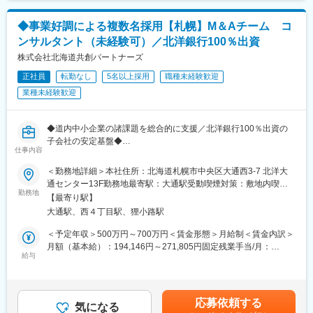
海道エリアのM&A事業を統括する責任者として活躍いただくこと
度なナレッジを直に吸収。札幌にいながら、都心と変わらないス
を期待しています。
ピード感でキャリアを磨ける環境です。
◆事業好調による複数名採用【札幌】M＆Aチーム コ
・2026年3月にヒューリックスクエア札幌（地下鉄南北線「さっ
ンサルタント（未経験可）／北洋銀行100％出資
■案件のルート／業界：
ぽろ駅」徒歩1分）へ移転予定。好立地の新しいオフィスで働けま
・紹介ルート：金融機関からの紹介が7割、自社他部署（税務顧問
株式会社北海道共創パートナーズ
す。
先等）からの紹介が3割。
正社員
転勤なし
5名以上採用
職種未経験歓迎
・案件比率：中小企業の「FA案件・仲介案件」が6割、中堅・上
業種未経験歓迎
場企業の「FA案件」が4割。
・担当体制：基本は2名体制（インチャージ＋アソシエイト）。規
模により1名やチーム組成など柔軟に対応します。
◆道内中小企業の諸課題を総合的に支援／北洋銀行100％出資の
子会社の安定基盤◆
■このポジションの魅力：
仕事内容
・社内には蓄積されたナレッジやデータベースはありますが、裁
＜業務詳細＞
量を持って戦略を立て案件をリードすることができます。
＜勤務地詳細＞本社住所：北海道札幌市中央区大通西3-7 北洋大
●チーム概要
・上場企業や中小企業のFA案件、仲介案件とどちらにも携わるこ
通センター13F勤務地最寄駅：大通駅受動喫煙対策：敷地内喫煙
・当チームは、道内リーディングバンクのM＆A部門として、承継
勤務地
とが可能です。どちらか一方に偏ることなく、両面の経験を積む
可能場所あり
【最寄り駅】
全般に対するクライアントの経営課題解決を支援する承継総合コ
ことでコンサルタントとして市場価値を高めることができます。
大通駅、西４丁目駅、狸小路駅
ンサルティングのプロフェッショナル集団を目指しています。
・経営・資産承継コンサルティング、M＆Aコンサルティングに加
■雰囲気について：
＜予定年収＞500万円～700万円＜賃金形態＞月給制＜賃金内訳＞
え、道内企業の円滑な事業承継と更なる企業発展の実現に貢献す
・創業55年の安定基盤がありながら、年次や役職に関わらず意見
月額（基本給）：194,146円～271,805円固定残業手当/月：
ることを目的に事業承継ファンドを設立・運営しています。
給与
を言いやすいフラットな企業文化で、積極的に声を上げることが
118,354円～165,695円（固定残業時間45時間0分/月）超過した時
歓迎される環境です。
間外労働の残業手当は追加支給＜月給＞312,500円～437,500円
●役割
・東京メンバーとの共同プロジェクトや実践的なOJTを通じ、高
（一律手当を含む）＜昇給有無＞有＜残業手当＞有＜給与補足＞※
・M＆Aアドバイザリー業務および周辺領域のコンサルティング業
度なナレッジを直に吸収。札幌にいながら、都心と変わらないス
ご経験を考慮し面接により処遇を決定いたします。■月に1/16ずつ
応募依頼する
務をお任せします。Pre・On・Postの各フェーズ毎のM＆Aサービ
気になる
ピード感でキャリアを磨ける環境です。
支給し、6月・12月に残りを賞与として2/16ずつ支給■その他手