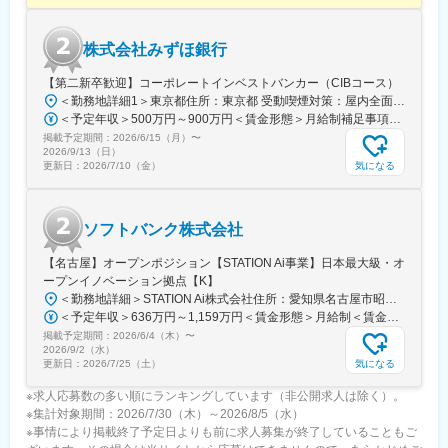
株式会社みずほ銀行
【第二新卒歓迎】コーポレートインベストバンカー（CIBコース）
＜勤務地詳細1＞東京都住所：東京都 受動喫煙対策：屋内全面禁煙＜勤務地詳細2＞大阪府住所：大阪府 受動喫煙対策：屋内全面禁煙変更の範囲：会社の定める事業所（リモートワーク含む）
＜予定年収＞500万円～900万円＜賃金形態＞月給制補足事項なし＜賃金内訳＞月額（基本給）：287,500円～435,000円＜月給＞287,500円～435,000円＜昇給有無＞有＜残業手当＞有＜給与補足＞※上記はあくまで目安であり、給与詳細は経験、前職の年収、同行基準テーブルを考慮の上決定します。賃金はあくまでも目安の金額であり、選考を通じて上下する可能性があります。月給(月額)は固定手当を含めた表記です。
掲載予定期間：
2026/6/15（月）
〜
2026/9/13（日）
気になる
更新日：
2026/7/10（金）
ソフトバンク株式会社
【名古屋】オープンポジション【STATION Ai事業】日本最大級・オ
ープンイノベーション拠点【K】
＜勤務地詳細＞STATION Ai株式会社住所：愛知県名古屋市昭和区鶴舞1丁目2番32号 勤務地最寄駅：JR線／鶴舞駅受動喫煙対策：屋内全面禁煙変更の範囲：本社および国内外の支社、営業所、グループ内外の出向先事業所（テレワークを行う場所を含む）
＜予定年収＞636万円～1,159万円＜賃金形態＞月給制＜賃金内訳＞月額（基本給）：296,000円～545,000円その他固定手当/月：4,000円＜月給＞300,000円～549,000円＜昇給有無＞有＜残業手当＞有＜給与補足＞※上記「その他固定手当」は「WorkStyle支援金」として支給※上記月給とは別途等級により自己成長支援金[10,000円]あり※賞与、特別加算賞与は会社業績、個人別評価に応じて変動します賃金はあくまでも目安の金額であり、選考を通じて上下する可能性があります。月給(月額)は固定手当を含めた表記です。
掲載予定期間：
2026/6/4（木）
〜
2026/9/2（水）
気になる
更新日：
2026/7/25（土）
※求人応募数の多い順にランキングしています（非公開求人は除く）。
※集計対象期間：2026/7/30（木）～2026/8/5（水）
※事情により掲載終了予定日よりも前に求人募集が終了していることもご