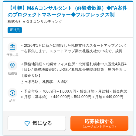
だき、OJT形式で専門知識を習得していただきます。
【札幌】M&Aコンサルタント（経験者歓迎）◆FA案件
・M&A実行支援（案件進行管理、資料作成・収集）
のプロジェクトマネージャー◆フルフレックス制
・企業価値評価（財務分析、業界調査、バリュエーション補助）
・クライアント対応（経営者との面談同席、提案資料作成）
株式会社ＡＧＳコンサルティング
正社員
■このポジションの魅力：
・札幌勤務でありながら、東京本社と同レベルの研修・仕事が得
られます。東京メンバーとの共同プロジェクトにアサインされる
～2026年1月に新たに開設した札幌支社のスタートアップメンバ
機会もあり、場所にとらわれず高度なナレッジを吸収可能です。
ーを募集します。スタートアップ期の札幌支社の中核で、成長・
・クロージングまでの「専門実務」を一貫して経験できます。
仕事内容
拡大を共に担っていただける即戦力しての活躍を期待していま
OJTで早くから経営層（中小企業社長など）と対峙することもで
す。～
＜勤務地詳細＞札幌オフィス住所：北海道札幌市中央区北4条西4
き、市場価値の高い専門的なスキルが身につきます。
丁目1-7 勤務地最寄駅：JR線／札幌駅受動喫煙対策：屋内全面禁
・未経験歓迎。必要な専門知識は入社後の研修とOJTで習得し、
■業務内容：
勤務地
煙
着実にプロフェッショナルを目指せる体制があります。
【最寄り駅】
札幌支社におけるM&Aアドバイザリー業務全般をお任せします。
さっぽろ駅、札幌駅、大通駅
クライアントは中小企業から上場企業まで多岐にわたり、幅広い
■キャリアパス：
案件に携わることが可能です。ソーシングよりもエクゼキューシ
＜予定年収＞700万円～1,000万円＜賃金形態＞月給制＜賃金内訳
【3年目までのロードマップ】
ョンが中心となります。
＞月額（基本給）：449,000円～594,000円＜月給＞449,000円～
未経験からでも着実にステップアップし、将来の自分を想像でき
給与
594,000円＜昇給有無＞有＜残業手当＞有＜給与補足＞※前職のご
る環境です。
■具体的な業務：
年収及びご希望を考慮します。・残業代別途支給・昇給／年1回、
・FA案件の主担当のプロジェクトマネージャーとして案件全般を
賞与／年2回（業績に応じて支給）賃金はあくまでも目安の金額で
■雰囲気について：
お任せします。
あり、選考を通じて上下する可能性があります。月給(月額)は固定
・創業55年の安定基盤がありながら、年次や役職に関わらず意見
応募依頼する
・財務デューデリジェンスを主に担うメンバー・他部署と連動し
気になる
手当を含めた表記です。
を言いやすいフラットな企業文化で、積極的に声を上げることが
（エージェントサービス）
て、DDにも携わるチャンスがあります。
歓迎される環境です。
・チームを率いるマネジメント職にも挑戦可能です。将来的に北
・東京メンバーとの共同プロジェクトや実践的なOJTを通じ、高