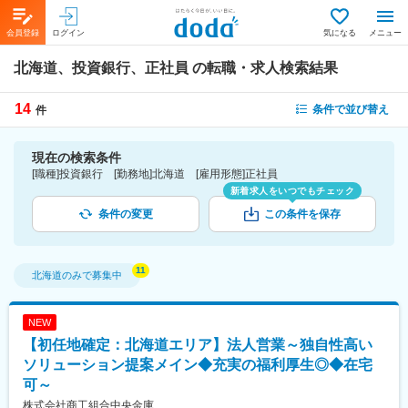
会員登録
ログイン
気になる
メニュー
北海道、投資銀行、正社員
の転職・求人検索結果
14
条件で並び替え
件
現在の検索条件
[職種]投資銀行 [勤務地]北海道 [雇用形態]正社員
新着求人をいつでもチェック
条件の変更
この条件を保存
北海道
のみで募集中
NEW
【初任地確定：北海道エリア】法人営業～独自性高い
ソリューション提案メイン◆充実の福利厚生◎◆在宅
可～
株式会社商工組合中央金庫