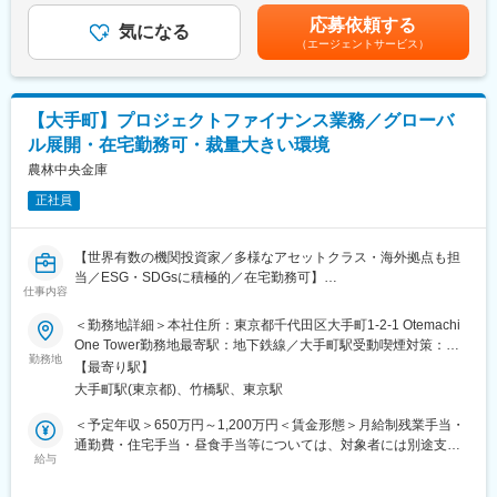
■業務詳細
営業でご活躍いただいた後にスタートアップ営業室や投資開発事
記年収は残業代を含みません※前職・スキル・経験等を考慮の上決
・法人顧客への長期・短期貸出や、コミットメントライン、ノン
応募依頼する
業室等のバックオフィスポジションへのキャリアも形成できま
気になる
定します賃金はあくまでも目安の金額であり、選考を通じて上下
リコースローン、シンジケートローンなどの金融ソリューション
（エージェントサービス）
す。
する可能性があります。月給(月額)は固定手当を含めた表記です。
提案
キャリアチャレンジの希望については前向きに考慮いたします。
・グローバルインベストメンツ本部と連携し、資金調達サポート
やファイナンスストラクチャリング
■当金庫働き方と魅力：
【大手町】プロジェクトファイナンス業務／グローバ
・サステナブルファイナンスの提供や、顧客ニーズを先取りした
・初任地は北海道エリア（札幌支店,函館支店,帯広支店,旭川支店
成長支援、リサーチ＆ソリューション機能の発揮
ル展開・在宅勤務可・裁量大きい環境
等）での確定となります。
・農林水産業の成長に向けた生産者向けコンサルティングや、食
農林中央金庫
※途中でフリーコース（住宅手当等を伴う全国転勤型）へ転換も可
農関連企業への金融サービス提供
能（年2回の申告制）
・投資業務全般（ファンド投資、個別株式投資、業界・個社分
正社員
・平均残業時間については20時間以内です。
析、エグゼキューション、エグジット戦略、投資先バリューアッ
・リモートワークや顧客向け直行・直帰も可能です。
プ支援）
【世界有数の機関投資家／多様なアセットクラス・海外拠点も担
・グループ内外の多様なパートナーと協働し、顧客の課題解決を
変更の範囲：会社の定める業務
当／ESG・SDGsに積極的／在宅勤務可】
リード
仕事内容
■業務概要
■業務の魅力
＜勤務地詳細＞本社住所：東京都千代田区大手町1-2-1 Otemachi
当社のグローバル・インベストメント＆バンキング本部 クレジッ
当社は「いのち」に向き合うパーパスのもと、社会的意義の高い
One Tower勤務地最寄駅：地下鉄線／大手町駅受動喫煙対策：屋
ト投融資部にて、プロジェクトファイナンスおよびアセットファ
ミッションを担います。独自のネットワークやノウハウを活か
勤務地
内喫煙可能場所あり変更の範囲：会社の定める事業所（リモート
【最寄り駅】
イナンス（航空機ファイナンス等）に関連する一連の業務を担当
し、収益貢献だけでなく、農林水産業の発展や地方創生にも貢献
ワーク含む）
大手町駅(東京都)、竹橋駅、東京駅
いただきます。グローバルな体制強化のもと、国内外の多様な案
できる点が大きな魅力です。担当者の意見が反映されやすいボト
件に携わり、ESGやSDGs関連分野にも積極的に参画いただけま
ムアップの風土も特徴です。
＜予定年収＞650万円～1,200万円＜賃金形態＞月給制残業手当・
す。
通勤費・住宅手当・昼食手当等については、対象者には別途支給
■教育体制
給与
されます。＜賃金内訳＞月額（基本給）：360,000円～620,000円
■業務詳細
入社後はOJTを中心に、各種研修や先輩社員のサポートを受けな
＜月給＞360,000円～620,000円＜昇給有無＞有＜残業手当＞有＜