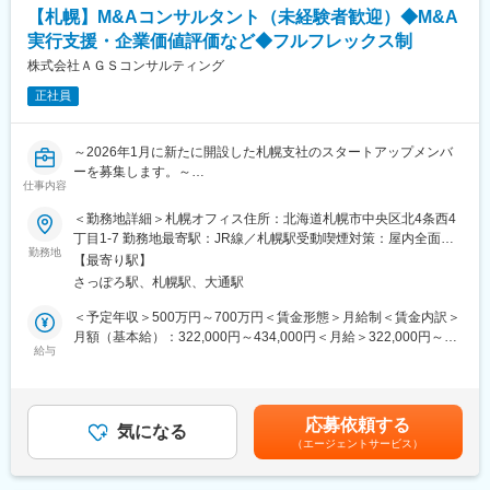
・買収後の統合計画策定および各部門との調整
※途中でエリアコース（転居伴う転勤無）への転換も可能（年2回
【札幌】M&Aコンサルタント（未経験者歓迎）◆M&A
・PMIプロジェクトの進行管理
の申告制）
実行支援・企業価値評価など◆フルフレックス制
・平均残業時間については20時間以内です。
※案件規模やフェーズ・候補者様のご経験領域に応じて担当範囲は
株式会社ＡＧＳコンサルティング
・リモートワークや顧客向け直行・直帰も可能です。
調整します。
正社員
変更の範囲：会社の定める業務
変更の範囲：会社の定める業務
～2026年1月に新たに開設した札幌支社のスタートアップメンバ
ーを募集します。～
仕事内容
■業務概要：
＜勤務地詳細＞札幌オフィス住所：北海道札幌市中央区北4条西4
北海道内では後継者不足などの課題を抱えている企業様が多く、
丁目1-7 勤務地最寄駅：JR線／札幌駅受動喫煙対策：屋内全面禁
事業承継を含むM&Aのニーズが高まっており、すでに多くのご相
勤務地
煙
【最寄り駅】
談をいただいております。
さっぽろ駅、札幌駅、大通駅
地域経済の課題解決や発展に貢献しながら、スタートアップ期の
札幌支社の成長・拡大を共に担っていただける「コアメンバー」
＜予定年収＞500万円～700万円＜賃金形態＞月給制＜賃金内訳＞
としての活躍を期待しています。
月額（基本給）：322,000円～434,000円＜月給＞322,000円～
給与
434,000円＜昇給有無＞有＜残業手当＞有＜給与補足＞※前職のご
■業務内容：
年収及びご希望を考慮します。・残業代別途支給・昇給／年1回、
札幌支社におけるM&Aアドバイザリー業務全般をお任せします。
賞与／年2回（業績に応じて支給）賃金はあくまでも目安の金額で
クライアントは中小企業から上場企業まで多岐にわたり、幅広い
あり、選考を通じて上下する可能性があります。月給(月額)は固定
応募依頼する
案件に携わることが可能です。
気になる
手当を含めた表記です。
（エージェントサービス）
■具体的な業務：
入社後は中小規模のM&A仲介業務にアソシエイトとして担当いた