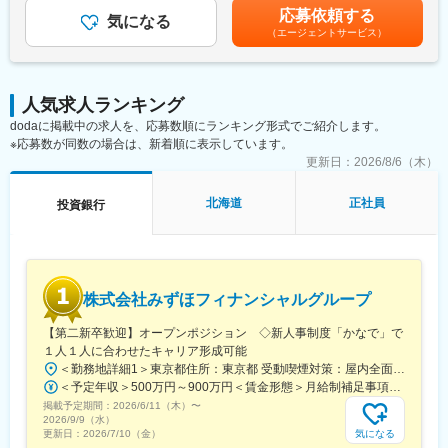
り、選考を通じて上下する可能性があります。月給(月額)は固定手
装頂き、SMBCグループのリレーションシップマネージャーとし
応募依頼する
■就業環境
気になる
当を含めた表記です。
て法人営業に携わって頂きます。
（エージェントサービス）
在宅勤務も柔軟に可能で、ワークライフバランスを重視した働き
【変更の範囲：当行の定める業務】
方ができます。
■配属予定部署／グループ：国内法人営業部（113拠点）
■想定されるキャリアパス
ご本人の業務経験や希望等に応じて、プロダクト部署（コーポレ
人気求人ランキング
本店・海外拠点でのファイナンス業務、審査・リーガル・市場関
ートファイナンスを所管するファイナンシャル・ソリューション
dodaに掲載中の求人を、応募数順にランキング形式でご紹介します。
連他部署・グループ会社での経験等、多様なキャリア形成が可能
本部部署）等での国内法人営業部サポートや、法人エリア（21拠
※応募数が同数の場合は、新着順に表示しています。
です。
点）での中小企業（主には年商30億円未満）に対する法人営業に
更新日：
2026/8/6（木）
従事頂く場合もございます。
■企業の特徴/魅力
安定した資金力とグローバルな展開力を背景に、未来志向の金融
北海道
正社員
投資銀行
■想定されるキャリアパス：
サービスを提供しています。
ご本人の能力・適性に応じて、以下のような様々な分野にチャレ
ンジして頂く機会もあります。
変更の範囲：会社の定める業務
・国内法人営業（大/中堅/中小企業・ベンチャー企業・不動産・企
業再生 等）
株式会社みずほフィナンシャルグループ
・国内法人取引関連の本部（ストラクチャードファイナンス・
M&A・事業承継・デジタルソリューション・サステナ関連ビジネ
【第二新卒歓迎】オープンポジション ◇新人事制度「かなで」で
ス 等）
１人１人に合わせたキャリア形成可能
・国内法人取引企画
＜勤務地詳細1＞東京都住所：東京都 受動喫煙対策：屋内全面禁煙＜勤務地詳細2＞大阪府住所：大阪府 受動喫煙対策：敷地内喫煙可能場所あり変更の範囲：会社の定める事業所（リモートワーク含む）
＜予定年収＞500万円～900万円＜賃金形態＞月給制補足事項なし＜賃金内訳＞月額（基本給）：287,500円～435,000円＜月給＞287,500円～435,000円＜昇給有無＞有＜残業手当＞有＜給与補足＞※上記はあくまで目安であり、給与詳細は経験、前職の年収、同行基準テーブルを考慮の上決定します。賃金はあくまでも目安の金額であり、選考を通じて上下する可能性があります。月給(月額)は固定手当を含めた表記です。
変更の範囲：会社の定める業務
掲載予定期間：
2026/6/11（木）
〜
2026/9/9（水）
気になる
更新日：
2026/7/10（金）