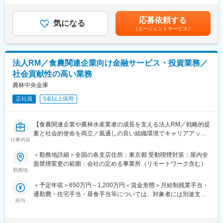
を超えると賃金体系の見直しが行われます。賃金はあくまでも目
う商材そのものが非常に安定性の高い商品であることから、顧客
■業務詳細：
安の金額であり、選考を通じて上下する可能性があります。月給
のリピート率も非常に高く、事業の安定性にもつながっています
応募依頼する
顧客の財務分析を行い、融資やデリバティブ取引、シンジケート
気になる
(月額)は固定手当を含めた表記です。
・競合優位性：ビルを1棟調達し、商品化して区分で販売し、その
（エージェントサービス）
ローン組成などの提案・セールス・経営相談・アドバイス、創業
管理を請け負うというビジネスモデル自体が同社独自のものであ
支援、再生支援などの総合的な金融サービスを提供していきま
り、この独自性が同社の成長率にも結びついていることから、そ
す。
のままぶつかってくる競合がいないと言って良い領域でのビジネ
ス展開をしています。
法人RM／食農関連企業向け金融サービス・投資業務／
■メインミッション：
社会貢献性の高い業務
社会変革や地域創生に向けて取り組む中小中堅から上場企業含め
て向けた財務をはじめとした支援策を社長や財務部門トップに提
農林中央金庫
案をしていきます。
正社員
5名以上採用
■営業ポジションの特徴と魅力：
・財務支援以外にも豊富なソリューションを活用し、幅のある提
【食農関連企業や農林水産業者の成長を支える法人RM／戦略的提
案が可能です。
案と社会的使命を両立／風通しの良い組織環境でキャリアアップ
・各事業エリアの特性を踏まえた支店全体での目標設定を行って
仕事内容
可能】
おり、個人の定量的なノルマ設定はありません。
＜勤務地詳細＞全国の各支店住所：東京都 受動喫煙対策：屋内全
・戦略的に訪問先を選定し、仮説提案型の営業を行います。（1日
■業務概要
面禁煙変更の範囲：会社の定める事業所（リモートワーク含む）
訪問数平均2件～6件）
当社の食農法人営業本部にて、法人営業のリレーションシップマ
勤務地
・代表者と直接面談を通じて、自身が設計した金融ソリューショ
ネージャー（RM）として、上場企業から農業法人まで幅広い顧客
ンスキームを直接経営者向けにご提案可能です。
＜予定年収＞650万円～1,200万円＜賃金形態＞月給制残業手当・
に多様な金融サービスを提供いただきます。グループ会社との連
・取引先は法人に限定されており、法人向けソリューション提供
通勤費・住宅手当・昼食手当等については、対象者には別途支給
携やDXを活用した新規ビジネス創出を推進し、顧客の経営課題解
の専門性をより高めることができます。
給与
されます。＜賃金内訳＞月額（基本給）：360,000円～620,000円
決と食農バリューチェーンの成長支援に携わります。
＜月給＞360,000円～620,000円＜昇給有無＞有＜残業手当＞有＜
■今後のキャリアパス事例：
給与補足＞■昇給：年1回（8月）■賞与：年2回（6月、12月）※上