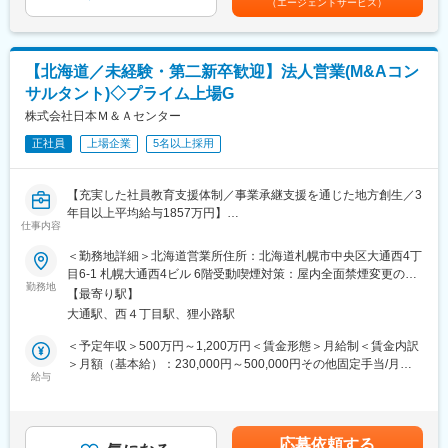
（エージェントサービス）
スを中心とした資本戦略における個々の業務に精通する一方、コ
・2026年3月にヒューリックスクエア札幌（地下鉄南北線「さっ
当：出張手当賃金はあくまでも目安の金額であり、選考を通じて
ンサルタントとして多様なアプローチによりクライアントの経営
ぽろ駅」徒歩1分）へ移転予定。好立地の新しいオフィスで働けま
上下する可能性があります。月給(月額)は固定手当を含めた表記で
課題の解決をトータルに支援します。
す。
す。
【北海道／未経験・第二新卒歓迎】法人営業(M&Aコン
●具体的には下記業務について、PJメンバーとしてPJリーダーの
サルタント)◇プライム上場G
指導の下、各種タスク（情報収集、各種分析、資料作成、関係者
調整等）を遂行する役割を担って頂きます。
株式会社日本Ｍ＆Ａセンター
（1）M＆Aアドバイザリー業務：関係者調整、交渉支援、スキー
正社員
上場企業
5名以上採用
ム検討、企業価値算定、DDサポート支援、ドキュメンテーション
支援、クロージング対応支援に関する業務全般
（2）M＆A戦略立案、ビジネスDD、PMI支援、資本政策等に関わ
【充実した社員教育支援体制／事業承継支援を通じた地方創生／3
る各種コンサルティング
年目以上平均給与1857万円】
（3）グループ再編コンサルティング：持ち株会社体制移行や合
仕事内容
併・分割等の組織再編スキームの立案と実行支援
■業務概要
＜勤務地詳細＞北海道営業所住所：北海道札幌市中央区大通西4丁
・入社後一定の経験を積んで頂いた後、ファンド業務（ソーシン
当社はM＆Aを通じて事業承継問題を抱える中堅中小企業様のご支
目6-1 札幌大通西4ビル 6階受動喫煙対策：屋内全面禁煙変更の範
グ、投資検討・実行、ハンズオン支援等）にも携わってもらう予
援を行っております。M&Aコンサルタントには、中堅・中小企業
勤務地
囲：会社の定める事業所（リモートワーク含む）
定です。
【最寄り駅】
～大手・上場企業のM&Aに関する一連の業務を担っていただきま
大通駅、西４丁目駅、狸小路駅
す。
●特徴
＜予定年収＞500万円～1,200万円＜賃金形態＞月給制＜賃金内訳
・承継事業部は30名程度（M＆Aチームは15名程度）の組織で
■具体的な業務
＞月額（基本給）：230,000円～500,000円その他固定手当/月：
す。
【オリジネーション業務（案件発掘）】
給与
25,000円～50,000円固定残業手当/月：105,720円～185,600円
・クライアントは、上場・非上場を問わず、道内の様々な業種の
＜譲渡サイド＞
（固定残業時間50時間0分/月）超過した時間外労働の残業手当は
大企業から中堅・中小企業です。
・会計事務所／金融機関の開拓及びフォロー
追加支給＜月給＞360,720円～735,600円（一律手当を含む）＜昇
・北洋銀行の顧客基盤を活用するため、新規営業はほぼありませ
・紹介案件相談～アドバイザリー契約締結
給有無＞有＜残業手当＞有＜給与補足＞■経験・能力・前職給与を
ん。
応募依頼する
・バリュエーション