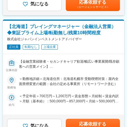
応募依頼する
築
気になる
で異なります。賃金はあくまでも目安の金額であり、選考を通じ
■過去入社された方：
（エージェントサービス）
・M&A仲介会社：プラットフォームを活用した成約支援および
て上下する可能性があります。月給(月額)は固定手当を含めた表記
金融業界／メーカー／商社／広告代理店等々、幅広い業界からご
協業
です。
入社されています。
・士業（会計士、税理士、弁護士など）：専門性を活かした協
業案件の発掘、士業事務所自体の事業承継支援
■評価制度：
【北海道】プレイングマネージャー（金融法人営業）
年次や経験に関係なく、実績に応じた評価を行っています。
◆東証プライム上場/転勤無し/残業10時間程度
２．案件発掘後のM&Aアドバイザリー業務
早期から案件の主担当として活躍頂く為、圧倒的に成長できる環
M&Aプロセスにおけるプロジェクト・マネジメントやデューディ
株式会社ジャパンインベストメントアドバイザー
境。案件数も業界トップクラスの為、プロとしての経験を積みや
リジェンスの実行支援などのM&Aアドバイザリー業務を担当して
すい環境です。
正社員
転勤なし
上場企業
おります。（主に士業や医療承継）
【職務内容】
■当社について
・M&A実行ストラクチャーの策定支援
当社は中堅・中小企業のM&A仲介実績トップクラスのリーディン
【金融営業経験者・セカンドキャリア歓迎/幅広い事業展開/既存顧
・M&Aプロセスにおけるプロジェクト・マネジメント
グカンパニーです。世の中には、後継者不在により廃業の危機に
客への営業メイン】
・M&A候補先企業との交渉支援
仕事内容
直面している企業が多数あり、また自社単独での事業展開に限界
・デューディリジェンスの実行支援
を感じ、次の成長戦略を模索している企業も数多く存在します。
全国の優良中小・中堅企業、税理士・会計士事務所、金融機関等
＜勤務地詳細＞北海道住所：北海道札幌市 受動喫煙対策：屋内全
・企業価値評価
私たちはこの両者をM&Aでつなぎ、老舗のブランドや固有の技術
に対するコンサルティング営業をご担当いただきます。
面禁煙変更の範囲：会社の定める事業所（リモートワーク含む）
・クライアント社内プロセスにおける承認取得支援
を守り、成長を支援し、地方そして日本を創生することを目指し
勤務地
・M&A実行後のPMI戦略策定支援
ております。
■業務内容：
＜予定年収＞700万円～1,200万円＜賃金形態＞月給制＜賃金内訳
◇税理士・会計士事務所や金融機関とビジネスマッチング契約を
３，M&A関連プラットフォーム「M&Aプラス」
＞月額（基本給）：500,000円～857,000円＜月給＞500,000円～
変更の範囲：当社業務全般
締結
M&Aプラスのチーム運営に参画し、プラットフォームを通じた案
給与
857,000円＜昇給有無＞有＜残業手当＞無＜給与補足＞※上記年収
◇提携先より紹介された優良中小・中堅企業と投資契約を締結
件創出の最大化に貢献します。
は賞与を含みます。給与詳細については経験等を考慮し決定しま
◇全国の地銀等金融機関や会計事務所と連携し、事業承継やM&A
プラットフォーム利用ユーザーに対するサポート、エンゲージメ
す。■賞与：年2回■管理監督者として採用する場合には労働時間
コンサルティングニーズ等のある中小企業の掘り起こし
ント強化、および継続的な利用促進を行います。
管理の対象外賃金はあくまでも目安の金額であり、選考を通じて
◇顧客企業の金融ニーズを把握し、各種金融ソリューション（オ
応募依頼する
気になる
上下する可能性があります。月給(月額)は固定手当を含めた表記で