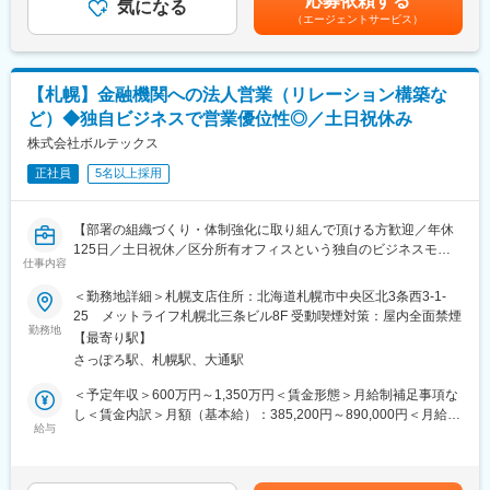
応募依頼する
買収先の両方をサポートします。専門知識が必要な場面では、社
変更の範囲：会社の定める業務
気になる
別に個人業績に基づき算定し上限なしのインセンティブ（年4回）
（エージェントサービス）
内の公認会計士や弁護士のフォローも受けられます。営業成績を
あり。※経験・前職を考慮し決定します。※1年間のみ特別手当を
追い求める方や金融業界で顕著な成績を上げてきた方にとって、
支給する場合があります。賃金はあくまでも目安の金額であり、
成長しやすい環境が整っています。
選考を通じて上下する可能性があります。月給(月額)は固定手当を
含めた表記です。
【札幌】金融機関への法人営業（リレーション構築な
■職務詳細：
ど）◆独自ビジネスで営業優位性◎／土日祝休み
・架電やDM、訪問による新規開拓
・セミナーや広告からの流入顧客対応
株式会社ボルテックス
・業務提携先の開拓、関係強化
正社員
5名以上採用
・譲渡希望先からの相談対応、提案
・案件化、マッチング、クロージングの全プロセスを担当
【部署の組織づくり・体制強化に取り組んで頂ける方歓迎／年休
■モデル年収
125日／土日祝休／区分所有オフィスという独自のビジネスモデ
2020年4月入社／チームリーダー／前職：メガバンク
仕事内容
ルで成長中のリーディングカンパニー】
∟入社2年：年収5,000万
＜勤務地詳細＞札幌支店住所：北海道札幌市中央区北3条西3-1-
∟入社3年：年収1億以上
■業務内容：
25 メットライフ札幌北三条ビル8F 受動喫煙対策：屋内全面禁煙
※実績に応じて2-10名のメンバーのチームリーダー（手当あり）の
弊社事業の根幹をなす、各銀行本店へ渉外営業を進めて頂きま
勤務地
役割を担っていただくこともあります。
【最寄り駅】
す。
さっぽろ駅、札幌駅、大通駅
銀行が未だ持っていない不動産金融商品の価値（相続税や贈与税
■組織体制：
対策、事業承継へのサポートなど）を銀行本店へ説明に上がり、
＜予定年収＞600万円～1,350万円＜賃金形態＞月給制補足事項な
同社のM&Aコンサルタントチームは、経験豊富な先輩コンサルタ
当社商品を各支店へ紹介いただけるよう、リレーション構築をお
し＜賃金内訳＞月額（基本給）：385,200円～890,000円＜月給＞
ントがOJTで指導に当たる体制です。また、公認会計士、税理
願いいたします。
給与
385,200円～890,000円＜昇給有無＞有＜残業手当＞有＜給与補足
士、弁護士などの社内専門家からのサポートも受けられます。未
＞※月給に関しては、過去の経験も含めて弊社基準にて決定。■賞
経験者でも安心して業務に取り組めるよう、充実した研修制度が
■具体的には：
与年2回（業績貢献評価、会社業績により変動） 賃金はあくまで
整っており、個別の育成プログラムも用意されています。
・地方銀行/信用金庫との提携、深耕営業