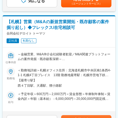
気になる
考慮の上、給与体系・支給額を決定致します。■給与改定：年1回
・顧客への伴走や本質的な課題解決を重視しているためノルマは
（エージェントサービス）
・概要書作成
■賞与：年2回+金額上限無しインセンティブ■モデル年収：M&Aコ
ありません。
＜譲受サイド＞
ンサル・2年目以上 平均給与1647万円・3年目以上 平均給与
・弊社内のコンサルティング事業部、人材事業部、補助金事業部
・マッチング～ロングリスト作成
1857万円賃金はあくまでも目安の金額であり、選考を通じて上下
と連携した支援により、クライアントの総合的な企業成長へ貢献
・ノンネーム提案
する可能性があります。月給(月額)は固定手当を含めた表記です。
できます。
【札幌】営業（M&Aの新規営業開拓・既存顧客の案件
・秘密保持契約締結
掘り起し）◆フレックス/在宅相談可
・概要書提案
・アドバイザリー契約締結
合同会社デロイト トーマツ
・IP提供
正社員
転勤なし
【エグゼキューション（調整・交渉）】
・トップ面談／企業訪問
・条件交渉
～金融営業、M&A仲介会社経験者歓迎／M&A関連プラットフォー
・基本合意契約締結
ムの案件発掘・既存顧客深耕～
・デューデリジェンス対応
仕事内容
・最終条件交渉
■業務概要
＜勤務地詳細＞札幌オフィス住所：北海道札幌市中央区南1条西4-
・最終契約締結
１、案件発掘・新規開拓および既存顧客深耕
1-1 札幌4丁目プレイス 13階 勤務地最寄駅：札幌市営地下鉄各
・デリバリー／成約式／ディスクローズ
既存ユーザー（プラットフォーム利用者、金融機関、事業会社な
勤務地
線／大通駅受動喫煙対策：屋内全面禁煙変更の範囲：会社の定め
※オリジネーション業務は譲渡／譲受サイドは別々の業務ですが、
【最寄り駅】
ど）とのリレーションを深め、M&A案件の掘り起こしや各種コン
る事業所（リモートワーク含む）
エグゼキューション業務に進むと社内で協業し、お客様にとって
西４丁目駅、大通駅、狸小路駅
サルメニューの提案を行います。
より良いM&Aになるようご支援いただきます。
新規開拓としては、以下のターゲットに対し、戦略的なアプロー
＜予定年収＞600万円～2,000万円＜賃金形態＞年俸制年俸制＜賃
チとソリューション提案を実行します。
金内訳＞年額（基本給）：6,000,000円～20,000,000円固定残業
■研修制度：
【対象顧客】
給与
手当/月：113,817円～184,041円（固定残業時間33時間0分/月）
業務未経験であっても入社時研修／M&A知識／経営分析／財務分
・企業（事業会社）：事業承継、M&A戦略、資本政策などに関
超過した時間外労働の残業手当は追加支給＜月額＞613,817円～
析など、万全の研修体制で社員の成長をバックアップする体制が
する課題解決
1,850,707円（12分割）（一律手当を含む）＜昇給有無＞有＜残
整っています。貪欲に学ぶ姿勢が成果に繋がる環境です。
・金融機関（地銀含む）：M&A案件の共同推進、協業体制の構
業手当＞有＜給与補足＞※処遇についてはタイトル、前職の実績等