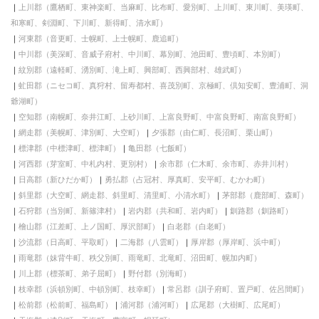
上川郡（鷹栖町、東神楽町、当麻町、比布町、愛別町、上川町、東川町、美瑛町、
和寒町、剣淵町、下川町、新得町、清水町）
河東郡（音更町、士幌町、上士幌町、鹿追町）
中川郡（美深町、音威子府村、中川町、幕別町、池田町、豊頃町、本別町）
紋別郡（遠軽町、湧別町、滝上町、興部町、西興部村、雄武町）
虻田郡（ニセコ町、真狩村、留寿都村、喜茂別町、京極町、倶知安町、豊浦町、洞
爺湖町）
空知郡（南幌町、奈井江町、上砂川町、上富良野町、中富良野町、南富良野町）
網走郡（美幌町、津別町、大空町）
夕張郡（由仁町、長沼町、栗山町）
標津郡（中標津町、標津町）
亀田郡（七飯町）
河西郡（芽室町、中札内村、更別村）
余市郡（仁木町、余市町、赤井川村）
日高郡（新ひだか町）
勇払郡（占冠村、厚真町、安平町、むかわ町）
斜里郡（大空町、網走郡、斜里町、清里町、小清水町）
茅部郡（鹿部町、森町）
石狩郡（当別町、新篠津村）
岩内郡（共和町、岩内町）
釧路郡（釧路町）
檜山郡（江差町、上ノ国町、厚沢部町）
白老郡（白老町）
沙流郡（日高町、平取町）
二海郡（八雲町）
厚岸郡（厚岸町、浜中町）
雨竜郡（妹背牛町、秩父別町、雨竜町、北竜町、沼田町、幌加内町）
川上郡（標茶町、弟子屈町）
野付郡（別海町）
枝幸郡（浜頓別町、中頓別町、枝幸町）
常呂郡（訓子府町、置戸町、佐呂間町）
松前郡（松前町、福島町）
浦河郡（浦河町）
広尾郡（大樹町、広尾町）