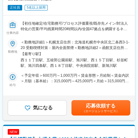
正社員
5名以上採用
【初任地確定/在宅勤務可/プロセス評価重視/既存先メイン/対法人
特化の営業/平均残業時間20時間以内/全国47拠点を網羅するネッ
仕事内容
トワークがここにある！】
■職務概要：
＜勤務地詳細1＞札幌支店住所：北海道札幌市中央区北二条西3-1-
法人の営業担当となり、北海道エリアを主として各自50先～100
20 受動喫煙対策：屋内全面禁煙＜勤務地詳細2＞函館支店住所：
先の中小企業をメインとした事業者へ向けて様々な課題解決手段
勤務地
北海道函館市五稜郭町33-1 受動喫煙対策：屋内全面禁煙＜勤務地
【最寄り駅】
を用いて提案営業を推進いただきます。
詳細3＞旭川支店住所：北海道旭川市五条通9-1703-81 受動喫煙対
西１１丁目駅、五稜郭公園前駅、旭川駅、西１５丁目駅、杉並町
※プロジェクト事例：
策：屋内全面禁煙変更の範囲：会社の定める事業所
駅、旭川四条駅、西１８丁目駅、中央病院前駅、新旭川駅
https://shochu-saiyo.com/plus/project/002/
└大規模テーマパークの開設に際して当金庫がシンジケートロー
＜予定年収＞600万円～1,000万円＜賃金形態＞月給制＜賃金内訳
ンのアレンジャーとして、現地の支店法人営業担当者が中心とな
＞月額（基本給）：315,000円～425,000円＜月給＞315,000円～
り、完結まで伴走する事例等。
給与
425,000円＜昇給有無＞有＜残業手当＞有＜給与補足＞※ご経験に
応じ、提示年収の変動あり※賞与：有※昇給：有※規定により55歳
■業務詳細：
を超えると賃金体系の見直しが行われます。賃金はあくまでも目
顧客の財務分析を行い、特性に合わせて融資やデリバティブ取
安の金額であり、選考を通じて上下する可能性があります。月給
応募依頼する
引、シンジケートローン組成などの提案・セールス・経営相談・
気になる
(月額)は固定手当を含めた表記です。
（エージェントサービス）
アドバイス、創業支援、再生支援などの総合的な金融サービスを
提供していきます。
■メインミッション：
NEW
社会変革や地域創生に向けて取り組む中小中堅から上場企業含め