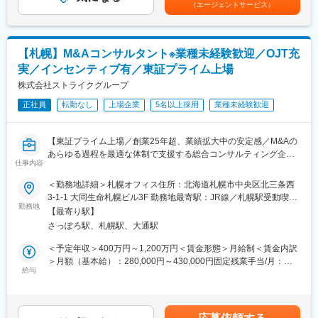
ペレーティング・リース、事業承継、M＆A他）を提供
（エージェントサービス）
■当部門の魅力
す。
◇金融ソリューションの提供時には、自身の知見を活かしつつ、
当部門ではBig４ FAS系で唯一、TOBや統合・組織再編等の「上場
JIAグループ社内外の専門知識を擁するメンバーと連携
株式を対象としたM&A」を専門としたチームも擁しており金融商
品取引法や取引所の規則等に関連した最新のプラクティスについ
【札幌】M&Aコンサルタント※業種未経験歓迎／OJT充
■社風：
ても経験可能です。日本各地の中堅オーナー企業の支援も得意と
上場以来、安定した成長を続ける企業です。また、自由闊達、ク
実／インセンティブ有／東証プライム上場
し、同じくBig4 FAS系で唯一セルサイドM&A支援を含めた事業承
リエイティブで新しいことにスピード感をもってチャレンジする
株式会社ストライクグループ
継関連チームを擁しております。PEファンド向けやクロスボーダ
姿勢、ワークライフバランスを重視する企業風土です。離職率も
ー案件にも対応しており、各分野の専門家の下で、スキルを磨け
低く、長期安定的に働ける会社です。
正社員
転勤なし
上場企業
5名以上採用
業種未経験歓迎
る環境になっています。
中途入社者100％で銀行出身者の方も多く在籍しているため、落
ち着いた雰囲気で業務を進めることができます。
変更の範囲：会社の定める業務
【東証プライム上場／創業25年超、業績拡大中の安定感／M&Aの
あらゆる過程を最適な体制で支援する総合コンサルティング企
■当社の魅力：
仕事内容
業】
オペレーティングリース事業を中心に、グループ企業を含めて金
■募集背景
融ソリューション事業を展開しています。オペレーティングリー
＜勤務地詳細＞札幌オフィス住所：北海道札幌市中央区北三条西
事業承継や成長戦略の一環として、中小企業のM&Aニーズが高ま
ス業界は、（1）参入障壁が高く競合が比較的少ない、（2）潜在
3-1-1 大同生命札幌ビル3F 勤務地最寄駅：JR線／札幌駅受動喫煙
っていることから、同社ではM&Aのコンサルティングを提供する
的な市場が膨大である（潜在的な顧客は国内に約30万社近くあり
勤務地
対策：敷地内全面禁煙変更の範囲：会社の定める事業所
【最寄り駅】
ため、コンサルタントを増員します。東証プライム上場の安定し
ますが、現時点で当社がアプローチできているのは30分の1程
さっぽろ駅、札幌駅、大通駅
た企業であり、未経験から専門知識を習得することができる環境
度。まだまだ開拓の余地あり）ため、今後も有望な市場と言われ
を整えています。
ています。当社は、グループ企業と共に金融商品や資本市場、個
＜予定年収＞400万円～1,200万円＜賃金形態＞月給制＜賃金内訳
別産業分野に対する豊富な専門知識と経験を駆使して、個々の顧
＞月額（基本給）：280,000円～430,000円固定残業手当/月：
■業務概要：
客に適した商品と包括的なアドバイスを提供することで、顧客と
給与
46,700円～71,700円（固定残業時間20時間0分/月）超過した時間
同社でのM&Aコンサルタントの役割は、中小企業の事業承継ニー
の長期にわたる信頼関係の構築を目指すとともに、社会に存在す
外労働の残業手当は追加支給＜月給＞326,700円～501,700円（一
ズに応じたM&Aコンサルティングです。案件の探索からクロージ
る複雑化していく金融ニーズに応えています。
律手当を含む）＜昇給有無＞有＜残業手当＞有＜給与補足＞アド
ングまで、一人のコンサルタントが一気通貫で担当し、売却先と
バイザークラスの固定年収は400-600万です。上記固定年収とは