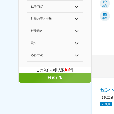
給与
仕事内容
事業
社員の平均年齢
従業員数
設立
応募方法
52
この条件の求人数
件
検索する
セン
【第二新
正社員