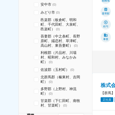
勤務地
安中市
(
0
)
みどり市
(
0
)
最寄駅
邑楽郡（板倉町、明和
町、千代田町、大泉町、
給与
邑楽町）
(
0
)
吾妻郡（中之条町、長野
事業
原町、嬬恋村、草津町、
高山村、東吾妻町）
(
0
)
利根郡（片品村、川場
村、昭和村、みなかみ
町）
(
0
)
佐波郡（玉村町）
(
0
)
北群馬郡（榛東村、吉岡
町）
(
0
)
株式
多野郡（上野村、神流
【群馬】
町）
(
0
)
正社員
甘楽郡（下仁田町、南牧
村、甘楽町）
(
0
)