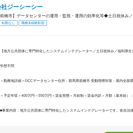
会社ジーシーシー
前橋市】データセンターの運用・監視・運用の効率化等◆土日祝休み／
転勤なし
職種未経験歓迎
【地方公共団体に専門特化したシステムインテグレーター／土日祝休み／福利厚生充
学歴不問
＜勤務地詳細＞GCCデータセンター住所：群馬県前橋市 受動喫煙対策：屋内全面
＜予定年収＞400万円～550万円＜賃金形態＞月給制＜賃金内訳＞月額（基本給）：230,0
■事業内容：地方公共団体に専門特化したシステムインテグレーターです。各自治体に