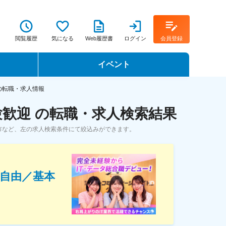
閲覧履歴
気になる
Web履歴書
ログイン
会員登録
イベント
転職イベント・転職セミナー
の転職・求人情報
歓迎 の転職・求人検索結果
転職フェア
市など、左の求人検索条件にて絞込みができます。
転職セミナー動画
装自由／基本