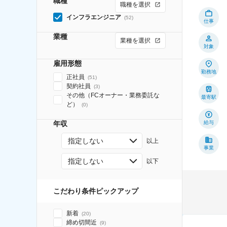
職種
職種を選択
インフラエンジニア
(
52
)
仕事
業種
業種を選択
対象
雇用形態
勤務地
正社員
(
51
)
契約社員
(
3
)
その他（FCオーナー・業務委託な
最寄駅
ど）
(
0
)
年収
給与
指定しない
以上
事業
指定しない
以下
こだわり条件ピックアップ
新着
(
20
)
締め切間近
(
9
)