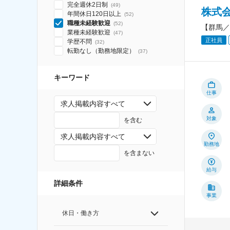
完全週休2日制
(
49
)
株式
年間休日120日以上
(
52
)
職種未経験歓迎
(
52
)
【群馬／
業種未経験歓迎
(
47
)
正社員
学歴不問
(
32
)
転勤なし（勤務地限定）
(
37
)
キーワード
仕事
求人掲載内容すべて
対象
を含む
求人掲載内容すべて
勤務地
を含まない
給与
詳細条件
事業
休日・働き方