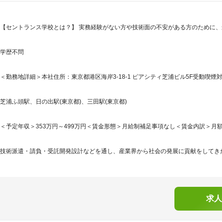
【セントランス学校とは？】 実務経験がない方や技術面の不安がある方のために、
学歴不問
＜勤務地詳細＞本社住所：東京都港区海岸3-18-1 ピアシティ芝浦ビル5F受動喫煙対
芝浦ふ頭駅、日の出駅(東京都)、三田駅(東京都)
＜予定年収＞353万円～499万円＜賃金形態＞月給制補足事項なし＜賃金内訳＞月額（基本
技術派遣・請負・受託開発設計などを通し、産業界から社会の発展に貢献をしてきた
求人