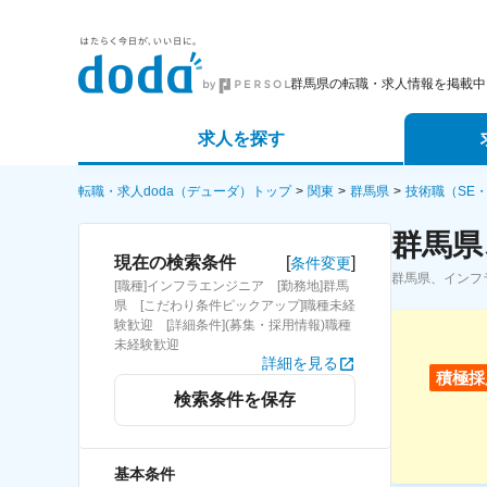
群馬県の転職・求人情報を掲載中
求人を探す
詳細条件から探す
エージェ
転職・求人doda（デューダ）トップ
関東
群馬県
技術職（SE
群馬県
新着求人から探す
スカウト
[
]
現在の検索条件
条件変更
群馬県、インフ
[職種]インフラエンジニア [勤務地]群馬
求人特集から探す
パートナ
県 [こだわり条件ピックアップ]職種未経
験歓迎 [詳細条件](募集・採用情報)職種
未経験歓迎
詳細を見る
積極採
検索条件を保存
基本条件