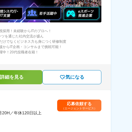
視採用！未経験からITのプロへ！
ーツを通じた社内交流が盛ん
だけでなくビジネス力も身につく研修制度
援からIT企画・コンサルまで挑戦可能！
躍中！20代役職者在籍！
詳細を見る
気になる
応募依頼する
（エージェントサービス）
0H／年休120日以上