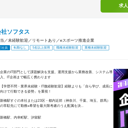
求人
会社ソフタス
当／未経験歓迎／リモートあり／eスポーツ推進企業
転勤なし
5名以上採用
職種未経験歓迎
業種未経験歓迎
正社員
企業のIT部門として課題解決を支援。運用支援から業務改善、システム導
入、IT企画まで幅広く携わります
【学歴不問・業界未経験・IT微経験歓迎】経験よりも「自ら学び、成長に
向けて行動できる姿勢」を重視！
新橋駅すぐの本社または23区・都内近郊（神奈川、千葉、埼玉、群馬）
の常駐先にて勤務※希望を最大限考慮のうえ配属を決...
新橋駅、内幸町駅、汐留駅