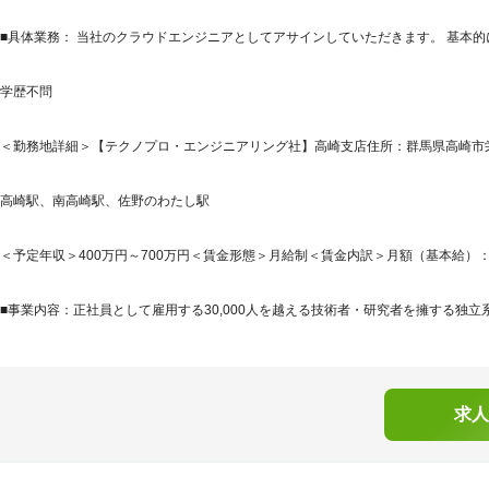
■具体業務： 当社のクラウドエンジニアとしてアサインしていただきます。 基本的に
学歴不問
＜勤務地詳細＞【テクノプロ・エンジニアリング社】高崎支店住所：群馬県高崎市栄町1
高崎駅、南高崎駅、佐野のわたし駅
＜予定年収＞400万円～700万円＜賃金形態＞月給制＜賃金内訳＞月額（基本給）：230,0
■事業内容：正社員として雇用する30,000人を越える技術者・研究者を擁する独立系
求人