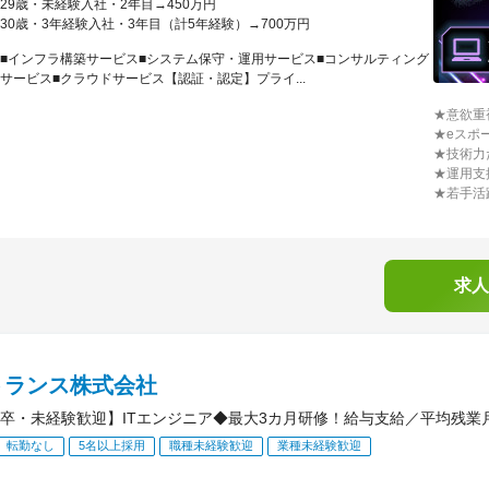
29歳・未経験入社・2年目→450万円
30歳・3年経験入社・3年目（計5年経験）→700万円
■インフラ構築サービス■システム保守・運用サービス■コンサルティング
サービス■クラウドサービス【認証・認定】プライ...
★意欲重
★eスポ
★技術力
★運用支
★若手活
求人
トランス株式会社
卒・未経験歓迎】ITエンジニア◆最大3カ月研修！給与支給／平均残業月2
転勤なし
5名以上採用
職種未経験歓迎
業種未経験歓迎