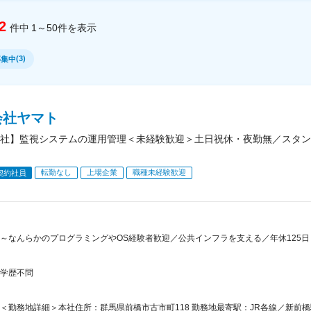
2
件中
1～50
件
を表示
(
3
)
募集中
会社ヤマト
社】監視システムの運用管理＜未経験歓迎＞土日祝休・夜勤無／スタン
転勤なし
上場企業
職種未経験歓迎
契約社員
～なんらかのプログラミングやOS経験者歓迎／公共インフラを支える／年休125日
学歴不問
＜勤務地詳細＞本社住所：群馬県前橋市古市町118 勤務地最寄駅：JR各線／新前橋