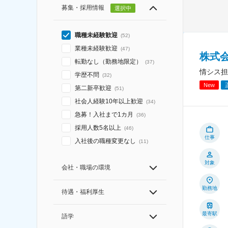
募集・採用情報
選択中
職種未経験歓迎
(
52
)
業種未経験歓迎
(
47
)
株式
転勤なし（勤務地限定）
(
37
)
情シス担
学歴不問
(
32
)
New
第二新卒歓迎
(
51
)
社会人経験10年以上歓迎
(
34
)
急募！入社まで1カ月
(
36
)
採用人数5名以上
(
46
)
仕事
入社後の職種変更なし
(
11
)
対象
会社・職場の環境
勤務地
待遇・福利厚生
最寄駅
語学