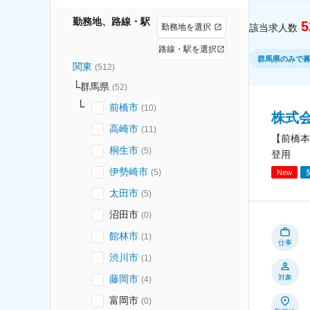
勤務地、路線・駅
5
勤務地を選択
該当求人数
路線・駅を選択
群馬県のみで
関東
(
512
)
群馬県
(
52
)
前橋市
(
10
)
株式
高崎市
(
11
)
【前橋本
桐生市
(
5
)
登用
伊勢崎市
(
5
)
New
太田市
(
5
)
沼田市
(
0
)
館林市
(
1
)
仕事
渋川市
(
1
)
藤岡市
対象
(
4
)
富岡市
(
0
)