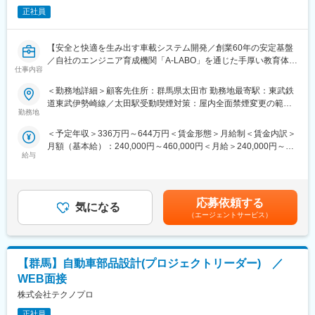
Lアメリカを始めとした同盟国の政府やシステムプライムメーカー
正社員
が顧客となるため、英語を使用した業務が発生します。防衛事業
の成長・拡大へ向けて、将来の防衛装備品に関する製品の立ち上
げに関わることができるポジションです。
【安全と快適を生み出す車載システム開発／創業60年の安定基盤
※ご経験や志向によって、同部署の別グループ（防衛装備品グルー
／自社のエンジニア育成機関「A-LABO」を通じた手厚い教育体制
プ）ポジションをご提案することがあります。
仕事内容
／女性社員の育休取得率100％／平均有休取得日数12日】
＜勤務地詳細＞顧客先住所：群馬県太田市 勤務地最寄駅：東武鉄
■組織構成
■業務内容：
道東武伊勢崎線／太田駅受動喫煙対策：屋内全面禁煙変更の範
国防に資する誘導弾や、海外との共同開発案件など引き合いが増
大手自動車メーカーで電子制御システムの設計開発業務です。
勤務地
囲：会社の定める事業所（リモートワーク含む）
加しており、国内案件を担当するグループと海外案件を担当する
グループいずれかに配属となり、特定の型式に関する製品開発プ
＜予定年収＞336万円～644万円＜賃金形態＞月給制＜賃金内訳＞
■業務詳細：
ロジェクトに参画いただきます。
月額（基本給）：240,000円～460,000円＜月給＞240,000円～
・自動車用電子制御システムの機能設計、プログラム設計、評価
給与
460,000円＜昇給有無＞有＜残業手当＞有＜給与補足＞※経験、ス
・上記に付随する資料の作成
■魅力
キルを考慮して決定いたします。■昇給：年1回（8月）■賞与：年
・車載センサおよび周辺部品のレイアウト・部品形状設計・機能
・製造部門が近いため、自分が図面を書いた試作品・製品の出来
2回（7月、12月）賃金はあくまでも目安の金額であり、選考を通
設計・評価検証・解析等の実施
上がりを間近で見ることができます。
じて上下する可能性があります。月給(月額)は固定手当を含めた表
・業務を行う上で必要な関係部署やサプライヤとの調整、進捗管
応募依頼する
・規模の大きな燃焼試験にもエンジニアとして携わることがで
気になる
記です。
理、業務計画立案、関連内容調査、資料作成 等
（エージェントサービス）
き、最終的な出来上がりの達成感や面白さを味わうことができま
す。
■使用ツール：
・C／C＋＋
■配属部署：
【群馬】自動車部品設計(プロジェクトリーダー) ／
・CATIA V5
※ご入社時に、本事業を担当する(株)IHIエアロスペースに出向・勤
・Microsoft Office全般
WEB面接
務いただきます。
・Pytyon
株式会社テクノプロ
〒370-2398 群馬県富岡市藤木900番地
■自社のエンジニア育成機関「A-LABO」：
正社員