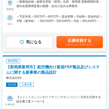
ャリアや人生設計の方向性、職場環境の改善等の悩み相談まで話
＜勤務地詳細＞顧客先常駐（群馬）住所：群馬県 受動喫煙対策：
基本的には弊社クライアント様先に常駐していただき、業務に従
し合い、技術者の希望に沿う提案をしています。
屋内全面禁煙変更の範囲：会社の定める事業所
事していただきます。
女性技術者の育休・産休取得実績もあります。
勤務地
＜予定年収＞500万円～600万円＜賃金形態＞月給制＜賃金内訳＞
◎幅広い案件があり、あなたのやりたいを見つけられる
＜メンター制度＞
月額（基本給）：300,000円～500,000円＜月給＞300,000円～
◎有給休暇取得率は80％で働きやすい
異なる派遣先の社員同士がグループを組み、仕事や技術に対する
給与
500,000円＜昇給有無＞有＜残業手当＞有＜給与補足＞※社会人経
◎定年65歳まで！長く安定して働ける
相談などを受け付ける制度があります。
験、面接結果等を考慮の上決定します。 ■昇給：年1回（4月）■賞
月1回、勉強会を行っているグループもございます。
与：年2回（7月、12月）※過去実績2.6ヶ月賃金はあくまでも目安
より良い環境で難易度が高く専門性を高めていきたい！
の金額であり、選考を通じて上下する可能性があります。月給(月
そんなあなたにピッタリです。
＜社内交流イベント＞
応募依頼する
気になる
額)は固定手当を含めた表記です。
全社員が一同に集まる年末一泊研修会や事業部でのイベントを行
（エージェントサービス）
◆業務内容
っております。
（1）車載用充電器のシステム開発
また、フットサル、テニス、ゴルフ、ダーツ、野球等の同好会活
（2）要件抽出～システムアーキ設計
動も盛んです。
締切間近
（3）車載用充電器の顧客要求仕様の要件抽出、分析、システムア
ーキテクチャ設計、課題抽出など
■充実した研修制度：
【群馬県富岡市】航空機向け新規FRP製品及びシステ
入社後の基礎研修の他、機械設計、電気電子回路設計、システム
ムに関する新事業の製品設計
【開発環境】
開発どの分野においてもOJTが可能となる体制、設備を整備して
株式会社IHI
使用言語：C言語
います。
自己啓発のための通信教育講座も充実しています。受講料は終了
正社員
上場企業
※ご経験スキルに応じて別案件へのご相談も承ります。
時に全額会社負担となり、報奨金も贈呈されます。
ご面接の際に志向性に合わせて様々お話しできればと思います。
【ジェットエンジンのリーディングカンパニー／日本を代表する
■働く環境/当社の特徴：
総合重工業メーカー】
仕事内容
・全社月平均残業時間：20時間程度
■求人概要：