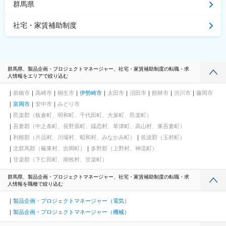
群馬県
社宅・家賃補助制度
群馬県、製品企画・プロジェクトマネージャー、社宅・家賃補助制度の転職・求
人情報をエリアで絞り込む
前橋市
高崎市
桐生市
伊勢崎市
太田市
沼田市
館林市
渋川市
藤岡市
富岡市
安中市
みどり市
邑楽郡（板倉町、明和町、千代田町、大泉町、邑楽町）
吾妻郡（中之条町、長野原町、嬬恋村、草津町、高山村、東吾妻町）
利根郡（片品村、川場村、昭和村、みなかみ町）
佐波郡（玉村町）
北群馬郡（榛東村、吉岡町）
多野郡（上野村、神流町）
甘楽郡（下仁田町、南牧村、甘楽町）
群馬県、製品企画・プロジェクトマネージャー、社宅・家賃補助制度の転職・求
人情報を職種で絞り込む
製品企画・プロジェクトマネージャー（電気）
製品企画・プロジェクトマネージャー（機械）