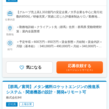
＜案件管理番号：01040031＞
先端をゆく技術が求められる場に身をおくエンジニアのため「A-
LABO」という独自の育成機関・施設を用意し、知識・スキル面の
変更の範囲：会社の定める業務
【グループ売上高1,332億円の安定企業／大手企業を中心に取引社
成長をバックアップ。基礎研修をはじめ、スキルアップ、キャリ
数約850社／研修充実／実績に応じた評価体制あり◎／勤務地相
アアップセミナー、エンジニア交流などを行えるスペースです。
仕事内容
談可／社員の持ち家比率6割以上】
成長に合わせて新しいものを生み出す企画力、人を動かすプレゼ
ン力、リーダー・マネージャークラスの育成など、テクニカル×ヒ
＜勤務地詳細＞クライアント先（群馬）住所：群馬県 受動喫煙対
■業務概要：
ューマンスキルの両軸で育成に取り組んでいます。また「A-
策：屋内全面禁煙
群馬県太田市を拠点とするSUBARU様等の大手自動車メーカーの
LABO」はカフェのような落ち着いた空間設計で、自習の場として
勤務地
開発環境で、自動車に関する設計及びマネジメント業務に従事し
自由に利用しているエンジニアも多数。今後もさらに充実させて
＜予定年収＞600万円～850万円＜賃金形態＞月給制＜賃金内訳＞
ていただきます。
いく方針。
月額（基本給）：340,000円～490,000円＜月給＞340,000円～
【変更の範囲：会社の定める業務】
給与
490,000円＜昇給有無＞有＜残業手当＞有＜給与補足＞※給与は、
■当社について：
能力・経験等を考慮の上、当社規程に従って決定します。■給与改
■業務詳細：
当社は航空宇宙、自動車、電気電子通信、IT情報、エネルギー分
定：年1回■賞与：年2回(6月・12月)※別途決算賞与(8月)を支給す
・市場調査結果により、社内提案仕様の企画立案、見積もり仕様
野などの業界約300社の大手メーカーに技術を提供。まだ世に出
る場合あり賃金はあくまでも目安の金額であり、選考を通じて上
書の作成、構想書類の作成
ていない新製品の開発など様々なプロジェクトに参画し、創業か
応募依頼する
気になる
下する可能性があります。月給(月額)は固定手当を含めた表記で
・車両へ搭載するための内装電装部品(コックピット内のスイッチ
ら60年日本のモノづくりを支え続けています。
（エージェントサービス）
す。
類)配置レイアウト検討
試作～資材調達～開発設計～製造（自社工場）とワンストップで
社内関連部署・サプライヤーとの調整業務、図面・仕様書作成
お客様のご要望に対応できることが最大の強み。また、夕方街に
・量産車両の市場不具合・供給課題に対して、計画の立案、要因
流れる「夕焼け小焼け」の防災無線用のアンプは全国約40,000箇
【群馬／富岡】メタン燃料ロケットエンジンの推進系
の解析、対策の立案
所に設置された自社製品です。今後の高齢化社会を見据え、医療
社内関連部署・サプライヤーとの調整業務、図面・仕様書の作
機器業界にも参入。あなたの可能性を広げ大きく羽ばたく舞台を
システム・関連機器の設計・開発※リモート可
成、報告書作成
ご用意し、あなたの「“やりたい”に就ける」を実現します。
株式会社IHI
■テクノプロ デザイン社について：
正社員
上場企業
変更の範囲：会社の定める業務
当社は年間売上が1,600億円を超える国内最大の技術ソリューショ