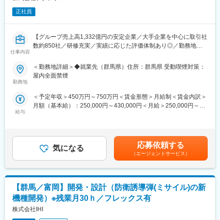
正社員
【グループ売上高1,332億円の安定企業／大手企業を中心に取引社
数約850社／研修充実／実績に応じた評価体制あり◎／勤務地相
仕事内容
談可／社員の持ち家比率6割以上】
＜勤務地詳細＞◆就業先（群馬県）住所：群馬県 受動喫煙対策：
■業務概要：
屋内全面禁煙
群馬県太田市を拠点とするSUBARU様等の大手自動車メーカーの
勤務地
開発環境で、自動車に関する設計業務に従事していただきます。
＜予定年収＞450万円～750万円＜賃金形態＞月給制＜賃金内訳＞
【変更の範囲：会社の定める業務】
月額（基本給）：250,000円～430,000円＜月給＞250,000円～
給与
430,000円＜昇給有無＞有＜残業手当＞有＜給与補足＞※給与は、
■業務詳細：
能力・経験等を考慮の上、当社規程に従って決定します。■給与改
・CATIA によるレイアウト検討、図面作成
定：年1回■賞与：年2回(6月・12月)※別途決算賞与(8月)を支給す
・ハードウェア設計
る場合あり賃金はあくまでも目安の金額であり、選考を通じて上
・関連部署との調整・会議
応募依頼する
気になる
下する可能性があります。月給(月額)は固定手当を含めた表記で
・市場調査、関連資料作成
（エージェントサービス）
す。
・車両評価立ち合い
■テクノプロ デザイン社について：
【群馬／富岡】開発・設計（防衛誘導弾(ミサイル)の新
当社は年間売上が1,600億円を超える国内最大の技術ソリューショ
ン企業・テクノプログループを牽引する中核企業です。
機種開発）※残業月30ｈ／フレックス有
テクノプロ・デザイン社では7,500名を超えるエンジニアを中心に
株式会社IHI
ソリューションサービスを提供しています。