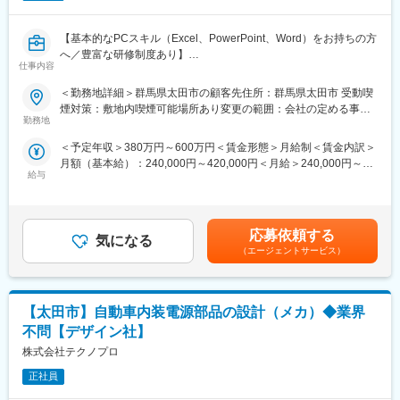
プロジェクトへの参画を想定しており、OJTを通して業務を理解
いただき、将来的にはいずれかのロケットの主担当として、設計
【基本的なPCスキル（Excel、PowerPoint、Word）をお持ちの方
から試験･打上げまで一連のプロジェクトに携わっていただきま
へ／豊富な研修制度あり】
す。
仕事内容
■業務概要：
＜勤務地詳細＞群馬県太田市の顧客先住所：群馬県太田市 受動喫
・推進系システム、関連機器の設計解析・試験評価（推進系シス
車に搭載されるさまざまな制御機能について、「どんな機能が必
煙対策：敷地内喫煙可能場所あり変更の範囲：会社の定める事業
テム・コンポーネントの基本設計～詳細設計・解析・燃焼試験
要か」「どの部品で実現するか」を整理し、システム全体の設計
勤務地
所
等）
を行う業務です。
・タンクおよびロケット構造の設計解析・試験評価（構造設計、
＜予定年収＞380万円～600万円＜賃金形態＞月給制＜賃金内訳＞
開発試験計画等）
月額（基本給）：240,000円～420,000円＜月給＞240,000円～
■業務内容：
・ロケット打上げ運用業務における技術担当（推進系特性評価、
給与
420,000円＜昇給有無＞有＜残業手当＞有＜給与補足＞※スキル経
想定配属先で担当いただく業務は、車載システムの設計業務で
射場運用におけるの技術支援、飛行データの評価）
験年数を考慮し話し合いの上、決定します。■昇給：年1回（4
す。
・詳細設計や試作等におけるベンダー選定・マネジメント
月）■賞与：年2回賃金はあくまでも目安の金額であり、選考を通
・お客様/パートナー企業との技術調整
じて上下する可能性があります。月給(月額)は固定手当を含めた表
■具体的には：
応募依頼する
気になる
記です。
◎車両に求められる機能や性能についての内容整理
（エージェントサービス）
※基本は富岡での業務を想定しておりますが、東京での勤務をメイ
・企画内容や要求事項の確認
ンに、富岡へ出張ベースで勤務いただくことも検討可能です。設
・実現するための条件や制約の把握
計フェーズは週に1～2日、試作・試験や打ち上げなどのものづく
◎機能を実現するためのシステム構成の検討
りのフェーズでは週に3～4日は富岡で勤務するような想定です
【太田市】自動車内装電源部品の設計（メカ）◆業界
・どの制御機能をどの電子部品で担当させるかの検討
・全体構成の整理・見える化
不問【デザイン社】
変更の範囲：会社の定める業務
◎各機能の役割分担やつながりの整理
株式会社テクノプロ
・情報の流れや処理の考え方の整理
・関連する機能同士の整合確認
正社員
◎設計内容の資料作成