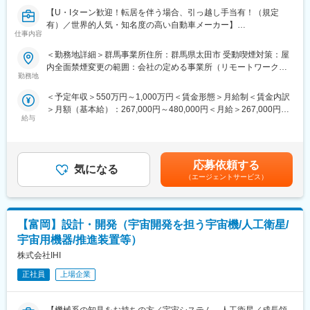
・MILS/HILSによる解析＆MATLABモデル作成
【U・Iターン歓迎！転居を伴う場合、引っ越し手当有！（規定
有）／世界的人気・知名度の高い自動車メーカー】
●電動車両（HEV/EV)用インバータのインバータ制御・モータ制
仕事内容
御・診断に対するシステムテスト
■業務内容：
＜勤務地詳細＞群馬事業所住所：群馬県太田市 受動喫煙対策：屋
・モータ/インバータ制御に対する顧客仕様書からの動作検証
自動車のスタイリングデザイナー職を募集します。自動車業界で
内全面禁煙変更の範囲：会社の定める事業所（リモートワーク含
・診断・OBD・機能安全・セキュリティーに対する動作検証
は、EV（電気自動車）や自動運転技術の進化に伴い、車両のデザ
勤務地
む）
・HILS・ベンチの設備構築
インに求められる要素が大きく変化しています。従来の自動車の
＜予定年収＞550万円～1,000万円＜賃金形態＞月給制＜賃金内訳
スタイリングの枠にはとどまらない新しい発想と斬新なデザイン
●電動車両(HEV/EV)用システムの解析技術構築/アーキテクチャ設
＞月額（基本給）：267,000円～480,000円＜月給＞267,000円～
力が求められています。適性・ご経験を踏まえて、以下の業務を
計
給与
480,000円＜昇給有無＞有＜残業手当＞有＜給与補足＞※処遇につ
お任せします。
・構造設計(強度/振動解析)
いては、経験や能力を考慮の上、決定します。・通勤手当：会社
・熱設計、電磁界設計
規定に基づき支給・時間外手当全額支給・昇給：年1回・賞与：年
<具体的には>
・MATLAB/Simulinkモデル作成
2回 2025年度実績6.3ヶ月賃金はあくまでも目安の金額であり、
１．コンセプトの立案
応募依頼する
・1D ⇔ 3D解析連携技術
気になる
選考を通じて上下する可能性があります。月給(月額)は固定手当を
市場調査やトレンド分析をもとに、デザインコンセプトを企画。
（エージェントサービス）
含めた表記です。
ブランド戦略やターゲットユーザーに合わせたスタイル提案。
■仕事の魅力
自分たちで開発した製品を世界中の自動車に載せられることが仕
２．スケッチ・レンダリング
事の魅力です。グローバルサプライヤーのため、国内だけでなく
【富岡】設計・開発（宇宙開発を担う宇宙機/人工衛星/
手描きやデジタルツール（Photoshop、Alias、Blender）を使っ
海外のお客様を担当することもでき、世界中の完成車メーカーと
てアイ デアを視覚化。初期段階では複数案を提示し、方向
宇宙用機器/推進装置等）
二人三脚で自動車の未来をつくるお仕事です。
性を絞り込む。
株式会社IHI
変更の範囲：会社の定める業務
３．3Dモデリング指示
正社員
上場企業
モデラーと協力し、３Dソフトを用いて、スケッチを立体化。
エンジニアと連携し、構造や製造可能性を考慮したデザインに調