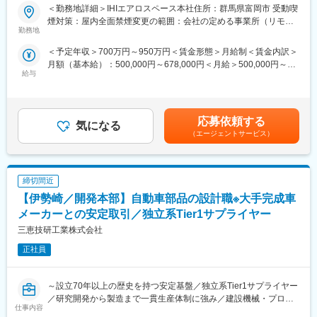
・年休：123日程度
ご入社後すぐ、本事業を担当する「（株）IHIエアロスペース」に
＜勤務地詳細＞IHIエアロスペース本社住所：群馬県富岡市 受動喫
・キャリアサポート制度充実：社内に専属のカウンセラーがお
出向・勤務いただきます。
煙対策：屋内全面禁煙変更の範囲：会社の定める事業所（リモー
り、プロジェクト、働き方など相談できる環境がございます。
・当社では航空機向けの新規FRP製品の設計開発業務を担当する
勤務地
トワーク含む）
・定年：65歳となっており、その後も１年更新での契約社員とし
人材を募集しています。具体的な役割としては、開発した材料を
＜予定年収＞700万円～950万円＜賃金形態＞月給制＜賃金内訳＞
てご活躍いただけます。
応用した機械部品・システム設計／開発、およびプロジェクトマ
月額（基本給）：500,000円～678,000円＜月給＞500,000円～
・手厚い福利厚生：配属先への勤務に伴う引っ越し費用に関して
ネジメント業務があります。応募者にはFRPなどの複合材料に関
給与
678,000円＜昇給有無＞有＜残業手当＞有＜給与補足＞■給与：経
は、会社が全額負担します。家賃補助の金額に関して、6万円（家
する専門性と製品設計・製品開発の経験、3力学（材料力学、熱力
験・能力・年齢を考慮し、当社規定により優遇■昇給：年1回（4
賃＋共益費）の物件を上限として半分を支給いたします。他にも
学、流体力学）の基礎知識、解析技術の知識、技術情報やり取り
月）■賞与：年2回（6月・12月）賃金はあくまでも目安の金額で
家族手当制度等がございます。
可能レベルの英語力（TOEIC500点以上目安）が求められます。
あり、選考を通じて上下する可能性があります。月給(月額)は固定
航空工学の知見がある方は歓迎されます。
応募依頼する
気になる
手当を含めた表記です。
■福利厚生「SS&CU制度」：
（エージェントサービス）
エンジニア（技術社員）を対象に、キャリアチェンジを支援する
■業務内容：
制度です。U・Iターンしたい、上流工程へ挑戦したいなど転職に
当社が新たに取り組む航空機向けの新規FRP製品の設計開発業務
ともなうリスクを気にすることなく、社内で自分の新しいキャリ
アを形成し、可能性を広げることが可能です。シフトしたことに
締切間近
■役割：
よって上がった派遣料金が一定基準を超えた場合、給与に還元し
・開発した材料を応用した機械部品・システム設計／開発、およ
【伊勢崎／開発本部】自動車部品の設計職※大手完成車
ております。
びプロジェクトマネジメント業務
メーカーとの安定取引／独立系Tier1サプライヤー
三恵技研工業株式会社
■身につけられるスキル
・海外のお客様との共同開発など、グローバルな業務経験・スキ
正社員
変更の範囲：会社の定める業務
ルが得られます。
■アピールポイント：
～設立70年以上の歴史を持つ安定基盤／独立系Tier1サプライヤー
・カーボンニュートラル社会の実現に向けて加速する航空機の高
／研究開発から製造まで一貫生産体制に強み／建設機械・プロ用
仕事内容
効率化や電動化に対し、複合材料を適用した新しい製品やシステ
厨房機器・生活用品・キャンプ用品・スポーツ用品他の産業領域