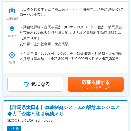
ン企業・テクノプログループを牽引する中核企業です。
【日本を代表する総合重工業メーカー／海外売上比率約5割超のグ
テクノプロ・デザイン社では7,500名を超えるエンジニアを中心に
ローバル企業】
ソリューションサービスを提供しています。
仕事内容
■業務内容：
＜勤務地詳細＞富岡事業所（IHIエアロスペース）住所：群馬県富
近年、宇宙産業は国主導から民間主導への移行が進んでおり、宇
岡市藤木900番地 勤務地最寄駅：ＪＲ線／高崎駅受動喫煙対策：
宙市場のさらなる拡大が期待されます。こうした宇宙産業活動の
勤務地
屋内喫煙可能場所あり変更の範囲：会社の定める事業所（リモー
【最寄り駅】
進展の中で、メタンを燃料とするロケットエンジン（メタンエン
トワーク含む）
安中駅、上州福島駅、東富岡駅
ジン）が注目を集めており、いくつかの特性からメタンエンジン
は商業輸送や惑星探査において重要な役割を果たし、宇宙へのア
＜予定年収＞650万円～1,050万円＜賃金形態＞月給制＜賃金内訳
クセスをより経済的かつ持続可能にする技術として期待されてい
＞月額（基本給）：407,300円～740,000円＜月給＞407,300円～
ます。IHIでは、このメタンエンジンを世界に先駆けて研究開発を
給与
740,000円＜昇給有無＞有＜残業手当＞有＜給与補足＞※年収は、
進めてきており、その適用候補となる日本の主力ロケット（イプ
経験・年齢・資格等を考慮し、規定により決定致します。■昇給：
シロン/H3後継機/Space Oneカイロスロケット）およびそのコン
年1回（4月）■賞与：年2回（6月、12月）、実績6.5カ月（2025
ポーネントにおける設計・開発業務を担当いただきます。設計か
年度）■残業代：別途支給致します。※管理職採用となった場合
応募依頼する
ら打ち上げまでに携わることができるだけでなく、将来的には、
気になる
は、監理・監督者のため残業代の支給はございません。賃金はあ
（エージェントサービス）
新型ロケット開発に伴う要素技術の開発やチーフエンジニアとし
くまでも目安の金額であり、選考を通じて上下する可能性があり
てご活躍いただき、宇宙産業拡大のキープレイヤーとして成長い
ます。月給(月額)は固定手当を含めた表記です。
ただくことを期待します。
【群馬県太田市】車載制御システムの設計エンジニア
■業務詳細
◆大手企業と取引実績あり
メタンエンジンの適用候補となる日本の主力ロケット（イプシロ
ン/H3後継機/Space Oneカイロスロケット）に関わる、ロケット
株式会社BREXA Technology
用推進系（加圧供給系システム）の設計・開発に関する以下の業
正社員
務をご担当いただきます。入社当初はカイロスロケットに関わる