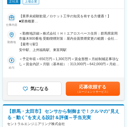
正社員
上場企業
【業界未経験歓迎／ロケット工学の知見を有する方優遇！】
■業務概要
仕事内容
IHIの宇宙機器・防衛機器等の設計/製造/販売及び航空部品の製
造、販売などを手掛けるIHIエアロスペース社にて、国内または海
＜勤務地詳細＞株式会社ＩＨＩエアロスペース住所：群馬県富岡
外における誘導弾用固体ロケットモータの開発プロジェクトの主
市藤木900番地 受動喫煙対策：屋内全面禁煙変更の範囲：会社の
担当として、仕様提案・設計・ものづくり～試験、プロジェクト
勤務地
定める事業所（リモートワーク含む）
【最寄り駅】
管理までの一連の業務に携わっていただきます。固体ロケットモ
安中駅、上州福島駅、東富岡駅
ータは固体燃料を使用するロケットエンジンの総称であり、基幹
ロケットの大型ブースターや中・小型ロケット、防衛用誘導弾の
＜予定年収＞650万円～1,300万円＜賃金形態＞月給制補足事項な
主要な推進システムなどに広く用いられています。
し＜賃金内訳＞月額（基本給）：313,000円～642,000円＜月給＞
給与
313,000円～642,000円＜昇給有無＞有＜残業手当＞有＜給与補足
■職務内容
＞※年収は、経験・年齢・資格等を考慮し、規定により決定致しま
当社が得意とする誘導弾向け固体ロケットモータ（推進装置）の
す。■昇給：年1回（4月）■賞与：年2回（6月、12月）■残業代：
開発業務をお任せ致します。
別途支給致します。※管理職採用となった場合は、監理・監督者の
応募依頼する
＜詳細＞
気になる
ため残業代の支給はございません。賃金はあくまでも目安の金額
（エージェントサービス）
・仕様検討～とりまとめ
であり、選考を通じて上下する可能性があります。月給(月額)は固
L顧客（防衛省やシステムプライムメーカー等）から来る仕様要求
定手当を含めた表記です。
に対して、ロケットエンジンの具体的な仕様検討及び提案を行
い、それに基づいた設計、開発試験計画の立案や試験評価のとり
【群馬・太田市】 センサから制御まで！クルマの“見え
まとめなどを進めていただきます。
る・動く”を支える設計＆評価～手当充実
・海外案件（国際共同開発案件や海外ライセンスの設計・製造
等）
セントラルエンジニアリング株式会社