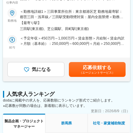
※基本は製造、試験の拠点である伊勢崎本社での業務を想定してお
仕事内容
ス開発（MBD）を活用した最先端の開発プロジェクトに参画いた
りますが、担当業務やプロジェクトの状況に応じて東京での勤務
だきます。
＜勤務地詳細1＞三田事業所住所：東京都港区芝 勤務地最寄駅：
をメインに、伊勢崎へ出張ベースで勤務いただくことも検討可能
電動化・SDV（Software Defined Vehicle）や産業機器分野など、
都営三田・浅草線／三田駅受動喫煙対策：屋内全面禁煙＜勤務地
です。また、お客様との折衝や関連メーカーとの技術調整、試
幅広い業界でのシミュレーション開発や効率的な検証プロセス構
勤務地
詳細2＞クライアント先（群馬）住所：群馬県 受動喫煙対策：屋
験、運用フェーズ等においては、JAXAや関連メーカー、試験場な
【最寄り駅】
築を担います。
内全面禁煙
どへの出張が発生します。
三田駅(東京都)、芝公園駅、田町駅(東京都)
■業務詳細：
＜予定年収＞450万円～1,000万円＜賃金形態＞月給制＜賃金内訳
■給与情報の補足
・デジタルツインを活用したプロトタイプ検証／評価
＞月額（基本給）：250,000円～600,000円＜月給＞250,000円～
下記いずれかの給与です。
・Omniverse／Unityなどを用いたシミュレーション環境構築
給与
600,000円＜昇給有無＞有＜残業手当＞有＜給与補足＞※能力・経
＜管理職：管理監督者＞
・ROS2などを活用した自律システム開発支援
験・年齢等を考慮の上、当社規程に従って決定します。■賃金改
・想定年収：935万円～995万円（賞与5か月を含む）
・産業機器・製造分野におけるデジタルツイン推進支援
定：年1回■賞与：年2回※別途決算賞与を支給する場合あり賃金は
・基本給：550,000円～585,000円
・生産シミュレーターを使った工場シミュレーション
あくまでも目安の金額であり、選考を通じて上下する可能性があ
応募依頼する
・モデル作成、シミュレーション設計・検証（MATLAB／
気になる
ります。月給(月額)は固定手当を含めた表記です。
＜管理職：専門業務型裁量労働制適用者＞
（エージェントサービス）
Simulink 等）
・想定年収：841万円 （賞与5か月を含む）
・プロジェクトリーダーの場合：チームマネジメント、品質／進
・基本給：402,000円
捗管理、顧客折衝、部門間調整
・裁量労働手当：92,000円 （基本給の23%相当）
・月給：494,000円
人気求人ランキング
■使用ツール例：
・1日のみなし労働時間：8時間
dodaに掲載中の求人を、応募数順にランキング形式でご紹介します。
・言語：C#／Python／C++
※応募数が同数の場合は、新着順に表示しています。
・OS : Windows／Linux／QNX／ROS2
変更の範囲：会社の定める業務
・シミュレーション環境：Omniverse、Unity、Isaac Sim、
更新日：
2026/8/9（日）
Blender、MELSOFT Gemini、Emulate3D
製品企画・プロジェクト
・検証ツール：MATLAB／Simulink／Simscape 等
群馬県
社宅・家賃補助制度
マネージャー