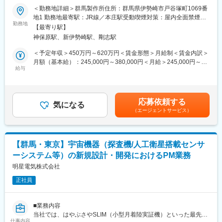
ムを提案・開発・実現していく仕事です。
まで展開する、「広くモノづくりの会社」です～
＜勤務地詳細＞群馬製作所住所：群馬県伊勢崎市戸谷塚町1069番
地1 勤務地最寄駅：JR線／本庄駅受動喫煙対策：屋内全面禁煙変
＜出向先について＞
■業務内容：
勤務地
更の範囲：会社の定める事業所
【最寄り駅】
企業名：株式会社IHIエアロスペース
開発本部（群馬製作所内）にて、自動車部品の設計業務を担って
神保原駅、新伊勢崎駅、剛志駅
本社所在地：〒370-2398 群馬県富岡市藤木900番地
いただきます。自動車のボディや排気システムの樹脂部品／金属
事業内容：宇宙機器、防衛機器等の設計、製造、販売及び航空部
部品の設計を行い、完成車メーカー開発者との連携もとりながら
＜予定年収＞450万円～620万円＜賃金形態＞月給制＜賃金内訳＞
品の製造、販売など
業務推進いただきます。キャリア向上および自身が携わった部品
月額（基本給）：245,000円～380,000円＜月給＞245,000円～
が使用される車が街中を走る喜びを感じていただけます。
給与
380,000円＜昇給有無＞有＜残業手当＞有＜給与補足＞※条件はス
＜求人管理番号：01040073＞
キル・ご経験を考慮し決定致します。※上記想定年収には残業30
■当社開発本部全体で注力している技術分野一例
時間程の残業代が含まれます。■昇給：年1回（6月）■賞与：年2
変更の範囲：会社の定める業務
・自動御社部品の軽量化技術
回（7月、12月）賃金はあくまでも目安の金額であり、選考を通
応募依頼する
・自動車の自動化、電動化にまつわる技術
気になる
じて上下する可能性があります。月給(月額)は固定手当を含めた表
（エージェントサービス）
・自社開発の高倍率発泡成形技術を用いた商品開発
記です。
・エネルギーマネジメントにまつわる開発
・低CO２排出の生産工法開発
・75年の塑性加工/表面処理技術の航空宇宙、生活、産業機械分
【群馬・東京】宇宙機器（探査機/人工衛星搭載センサ
野など他領域展開へのさらなる拡大
ーシステム等）の新規設計・開発におけるPM業務
■三恵技研工業の業界優位性：
明星電気株式会社
当社は、研究開発/設計から生産技術・製造・表面処理まで全工程
正社員
を自社で手掛け、完成車各社様をお取引先とするTier１自動車部
品メーカーです。また自動車部品製造で培ってきた技術を、建
機・業務用厨房機器・マグボトル等生活用品・キャンプ用品・医
■業務内容
療用機器・宇宙ロケット連絡カプセル等の開発・製造に活用し非
当社では、はやぶさやSLIM（小型月着陸実証機）といった最先端
自動車分野でも常に新しい付加価値を創造・模索し続けていま
仕事内容