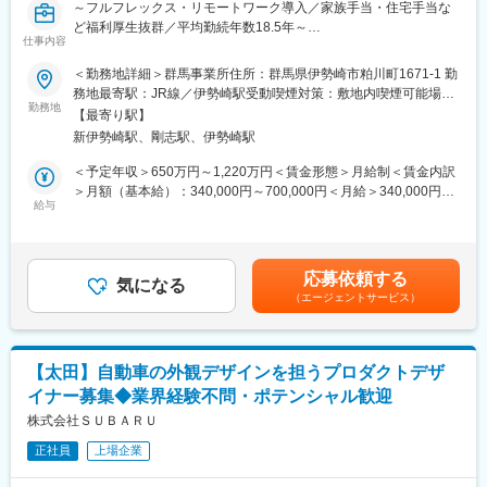
～フルフレックス・リモートワーク導入／家族手当・住宅手当な
・昨年度、研修を受講したエンジニアは延べ150,000名！
ど福利厚生抜群／平均勤続年数18.5年～
変更の範囲：会社の定める業務
仕事内容
■テクノプログループについて
■職務概要
・アウトソーシング業界2000社の中で売上・シェア共にNo.1
＜勤務地詳細＞群馬事業所住所：群馬県伊勢崎市粕川町1671-1 勤
当部署では、今後、自動車の中核となる電動車(EV・HEVなど)向
・国内最大の人材規模：20,000人以上
務地最寄駅：JR線／伊勢崎駅受動喫煙対策：敷地内喫煙可能場所
けの先進的な電動パワートレイン製品を、世界中の自動車メーカ
・豊富なお取引先 ：2,000社以上
勤務地
あり変更の範囲：会社の定める事業所（リモートワーク含む）
【最寄り駅】
に提供しており、世界の環境負荷低減に貢献しています。
新伊勢崎駅、剛志駅、伊勢崎駅
一人ひとりが重要な業務を任せてもらえるため、やりがいやエン
■テクノプロ デザイン社について
ジニアとしての成長を感じられると考えます。チーム全体で成果
・テクノプロは社内カンパニー制を取っており、中で4社に分かれ
＜予定年収＞650万円～1,220万円＜賃金形態＞月給制＜賃金内訳
を出すためにコミュニケーションを重要視しておりカテゴリ毎の
ております。
＞月額（基本給）：340,000円～700,000円＜月給＞340,000円～
垣根が非常に低い事が特徴として挙げられます。
・本ポジションは上流工程比率73.9%の「テクノプロ・デザイン
給与
700,000円＜昇給有無＞有＜残業手当＞有＜給与補足＞※経験・能
尚と当ポジションはリーダークラス以上を想定しております。
社」での採用です！
力を十分に考慮の上、当社規定により処遇を決定します。 ■昇
ご経験によっては育成やマネジメントもお任せいたします。
・当カンパニーの取引先は全国の大手企業など、製造業を中心に
給：年1回■賞与実績：年2回 【想定年収】リーダークラス：650
800社以上ございます。
万円～850万円課長クラス：930万円～1220万円賃金はあくまで
応募依頼する
■具体的なポジション
・7,000名を超えるエンジニアが活躍する売上高・顧客数最大級の
気になる
も目安の金額であり、選考を通じて上下する可能性があります。
（エージェントサービス）
下記のような求人票で選考を行います。
エンジニアリングソリューションを展開する企業となります。
月給(月額)は固定手当を含めた表記です。
※もしも既に希望ポジションがございます場合はご応募時にお知ら
せください。
■業務形態
●電動車両（HEV/EV)用インバータのインバータ制御・モータ制
・プロジェクト参画型の「技術サービスビジネス（請負・派
【太田】自動車の外観デザインを担うプロダクトデザ
御・診断/機能安全設計
遣）」
イナー募集◆業界経験不問・ポテンシャル歓迎
・インバータ制御設計（通信・シーケンス 他）
・自社開発センターでの「受託」
・診断・OBD・機能安全設計とセキュリティー
株式会社ＳＵＢＡＲＵ
・最先端技術を持つ企業との協業で生まれる、技術コンサルティ
・顧客仕様書から要件定義と制御仕様書作成（A-SPICE準拠）
ングなどの「ソリューションビジネス」
正社員
上場企業
・試験仕様書・適合仕様書作成（検証部隊とのコラボレーショ
ン）