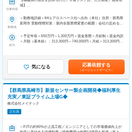
【機械系の知見をお持ちの方／宇宙システム、人工衛星／成長領
整。
域】
仕事内容
■業務内容：
４．プロトタイプ制作のフォロー
宇宙機、人工衛星や有人宇宙システム、液体推進装置（ロケット
クレイモデルやVRを使ったモックアップの作成指示。
＜勤務地詳細＞IHIエアロスペース社へ出向（本社）住所：群馬県
上段エンジンや人工衛星の軌道制御エンジン、有人飛行および惑
実物大モデルで形状やバランスを確認。
富岡市 受動喫煙対策：屋内全面禁煙変更の範囲：会社の定める事
星間飛行に対応しうる高信頼度な推進システム）等、いずれかの
勤務地
業所
宇宙利用に用いられるシステムや装置の担当として、システムレ
５．部門間連携
＜予定年収＞650万円～1,300万円＜賃金形態＞月給制＜賃金内訳
ベル、サブシステムレベル、コンポーネントレベルでのいずれか
インテリアデザイナー、エンジニア、他、設計・開発部門と協
＞月額（基本給）：313,300円～740,000円＜月給＞313,300円～
において企画、研究、設計、開発、運用、関連事業の推進をご経
働。
給与
740,000円＜昇給有無＞有＜残業手当＞有＜給与補足＞※年収は、
験に応じて担当いただきます。
デザインの意図を伝えながら、技術的・法規的な制約をクリア。
経験・年齢・資格等を考慮し、規定により決定致します。■昇給：
《業務詳細》
年1回（4月）■賞与：年2回（6月、12月）■残業代：別途支給致し
◇宇宙利用のシステムや装置の新規企画や、顧客からの要求仕様
６．プレゼンテーション
ます。※管理職採用となった場合は、監理・監督者のため残業代の
に基づく概念設計、顧客との仕様検討や技術折衝
社内外の関係者に向けてデザイン案を説明。
応募依頼する
気になる
支給はございません。賃金はあくまでも目安の金額であり、選考
◇宇宙機、人工衛星や有人宇宙システム、液体推進装置等におけ
経営層の承認を得るための資料作成。
（エージェントサービス）
を通じて上下する可能性があります。月給(月額)は固定手当を含め
る基本設計～詳細設計（システム設計、ミッション・軌道設計、
※上記は一例となります。ご経験やご希望を考慮の上、選考を通じ
た表記です。
構造・熱・流体設計等）の実施と取りまとめ
て検討させていただきます。
◇プロジェクトの管理、マネジメント
【群馬県高崎市】新規センサー製企画開発◆福利厚生
◇開発試験（単体・実証）における計画立案・実施・試験データ
■働く環境：
評価
・残業時間：月平均15時間（繁忙期：25時間）
充実／東証プライム上場G◆
◇運用または運用支援
・出張：有（1年に数回程度）
株式会社メイテック
製造、試験の拠点である富岡本社での勤務が原則となりますが、
・リモートワーク：有（週2日程度利用可能）
担当業務やプロジェクトの状況に応じてリモートでの勤務も可能
正社員
・フレックス導入実績：実績有
となります。また、関連メーカとの技術調整や、運用フェーズに
おいては、システムメーカや射場での作業が発生します。シンポ
■育児支援制度：
～PJTの約90%が上流工程／エンジニアとしての市場価値向上が
ジウムでの技術発表、情報収集などのために、JAXAおよび欧米を
育児支援制度として、ライフイベントごとに「子育て応援祝金」