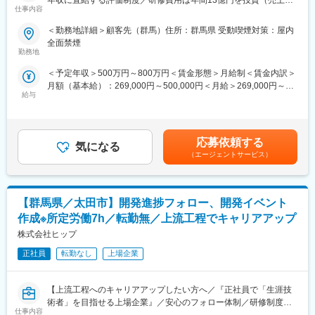
年収に直結する評価制度／研修費用は年間13億円を投資（売上の
始めとした海外顧客や関係企業（システムメーカーなど）などの
を支給いたします！
仕事内容
8%）／離職率6.0％（メーカー平均約9.7%）～
国内外への出張が発生します。
＜支給額（お子さんお一人あたり＞
＜勤務地詳細＞顧客先（群馬）住所：群馬県 受動喫煙対策：屋内
■職務内容
宇宙機器・防衛機器等の設計/製造/販売及び航空部品の製造、販売
出生時：50万円
全面禁煙
製品開発工程における仕様策定、図面作成、外注管理業務。
などを手掛けるIHIエアロスペース社では、IHIグループの宇宙開発
勤務地
小学校入学時：50万円
◆業務フェーズ 仕様検討、基本設計、外注管理
事業（イプシロンロケット開発/打ち上げ輸送・基幹ロケットの固
中学校入学時：100万円
＜予定年収＞500万円～800万円＜賃金形態＞月給制＜賃金内訳＞
◆外部企業や大学との協同研究
体ブースタ開発・国際宇宙ステーション用実験装置開発・人工衛
高校入学時：100万円
月額（基本給）：269,000円～500,000円＜月給＞269,000円～
星用推進装置開発、等）の中心的な役割を果たしています。この
高校卒業時：100万円
給与
500,000円＜昇給有無＞有＜残業手当＞有＜給与補足＞※能力・経
■魅力
事業は、安全保障における宇宙利用ニーズの高まりや低軌道にお
※ライフイベント時に在籍し、賞与支給対象であること等諸条件あ
験・年齢等を配慮の上、当社規定により決定します。賃金はあく
高周波関連では先端技術を持つ会社です。今後6Ｇビジネス向けに
ける民間事業の拡大に伴い成長が見込まれている分野でもありま
り
までも目安の金額であり、選考を通じて上下する可能性がありま
も製品投入する予定で、光技術/光伝送の技術などにも触れられま
す。
す。月給(月額)は固定手当を含めた表記です。
す。
応募依頼する
変更の範囲：会社の定める業務
気になる
当ポジションは入社後すぐにIHIエアロスペースに出向いただきま
（エージェントサービス）
■福利厚生
す。
定年までの長い時間軸で、給与や将来について不安を感じること
〒370-2398 群馬県富岡市藤木９００番地
なく、仕事に集中できるように、「待遇面」での支援も充実して
宇宙機器、防衛機器等の設計、製造、販売及び航空部品の製造、
【群馬県／太田市】開発進捗フォロー、開発イベント
おります。また、たとえ案件のない待機の状態であったとして
販売など
も、給与が下がる事はなく安心して就業できます。
作成※所定労働7h／転勤無／上流工程でキャリアアップ
変更の範囲：会社の定める業務
株式会社ヒップ
■生涯プロエンジニアとして
・エンジニアのキャリアを第一に考える企業です。エンジニアの
正社員
転勤なし
上場企業
年代別構成比率は40代以降が半数を超え、長く働くことができる
環境が整っています。一生エンジニアとして活躍するためには、
【上流工程へのキャリアアップしたい方へ／『正社員で「生涯技
絶えず時代に合わせた技術を身に着けていく必要があり、当社で
術者」を目指せる上場企業』／安心のフォロー体制／研修制度充
は幅広い知識を身に着けることが可能な制度等を幅広く整えてい
仕事内容