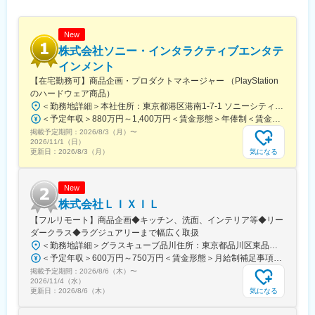
New
株式会社ソニー・インタラクティブエンタテ
インメント
【在宅勤務可】商品企画・プロダクトマネージャー （PlayStation
のハードウェア商品）
＜勤務地詳細＞本社住所：東京都港区港南1-7-1 ソニーシティ勤務地最寄駅：JR線／品川駅受動喫煙対策：屋内全面禁煙
＜予定年収＞880万円～1,400万円＜賃金形態＞年俸制＜賃金内訳＞年額（基本給）：5,054,000円～8,330,000円固定残業手当/月：162,166円～222,400円（固定残業時間45時間0分/月）超過した時間外労働の残業手当は追加支給＜月額＞583,332円～916,566円（12分割）（一律手当を含む）＜昇給有無＞有＜残業手当＞有＜給与補足＞前職を考慮の上、経験・スキルに応じて年収を決定いたします。※予定年収には固定残業手当（45H/月）と特別賞与を含む■特別賞与（決算後6月に年1回支給）■年俸更改：年1回賃金はあくまでも目安の金額であり、選考を通じて上下する可能性があります。月給(月額)は固定手当を含めた表記です。
掲載予定期間：
2026/8/3（月）
〜
2026/11/1（日）
気になる
更新日：
2026/8/3（月）
New
株式会社ＬＩＸＩＬ
【フルリモート】商品企画◆キッチン、洗面、インテリア等◆リー
ダークラス◆ラグジュアリーまで幅広く取扱
＜勤務地詳細＞グラスキューブ品川住所：東京都品川区東品川四丁目13番14号 グラスキューブ品川受動喫煙対策：敷地内全面禁煙変更の範囲：会社の定める事業所（リモートワーク含む）
＜予定年収＞600万円～750万円＜賃金形態＞月給制補足事項なし＜賃金内訳＞月額（基本給）：350,000円～450,000円＜月給＞350,000円～450,000円＜昇給有無＞有＜残業手当＞有＜給与補足＞※年齢と経験に基づき決定します（応相談）。■昇給：年1回（4月）■賞与：年2回（7月・12月）賃金はあくまでも目安の金額であり、選考を通じて上下する可能性があります。月給(月額)は固定手当を含めた表記です。
掲載予定期間：
2026/8/6（木）
〜
2026/11/4（水）
気になる
更新日：
2026/8/6（木）