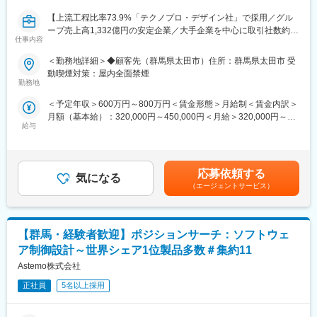
・構成図や説明資料の作成
【上流工程比率73.9%「テクノプロ・デザイン社」で採用／グル
・検討結果のまとめ
ープ売上高1,332億円の安定企業／大手企業を中心に取引社数約
◎関連部署との打ち合わせ・調整
仕事内容
850社／研修充実／実績に応じた評価体制あり◎／勤務地相談可
・設計内容の説明
／社員の持ち家比率6割以上】
・意見や要望の取りまとめ
＜勤務地詳細＞◆顧客先（群馬県太田市）住所：群馬県太田市 受
動喫煙対策：屋内全面禁煙
■業務内容：
■この仕事の魅力：
勤務地
・市場調査結果により、社内提案仕様の企画立案、見積もり仕様
・車両全体の仕組みを理解できるポジション
＜予定年収＞600万円～800万円＜賃金形態＞月給制＜賃金内訳＞
書の作成、構想書類の作成
・開発の上流工程から関われるため、設計力が身につく
月額（基本給）：320,000円～450,000円＜月給＞320,000円～
・車両へ搭載するための内装電装部品(コックピット内のスイッチ
・経験を積むことで、専門性の高いシステム設計エンジニアへ成
給与
450,000円＜昇給有無＞有＜残業手当＞有＜給与補足＞※給与は、
類)配置レイアウト検討、社内関連部署
長可能
能力・経験等を考慮の上、当社規程に従って決定します。■給与改
・サプライヤーとの調整業務、図面・仕様書作成
・想定配属先での福利厚生の充実
定：年1回■賞与：年2回（6月・12月）※別途決算賞与支給の場合
・量産車両の市場不具合
※食堂（交通系ICで使用）／ロッカー／休憩室／その他（ジムやマ
あり賃金はあくまでも目安の金額であり、選考を通じて上下する
・供給課題に対して、計画の立案、要因の解析、対策の立案
ッサージチェア、酸素カプセルなど業務内で30分使用可能）
応募依頼する
気になる
可能性があります。月給(月額)は固定手当を含めた表記です。
・社内関連部署・サプライヤーとの調整業務、図面
（エージェントサービス）
・仕様書の作成、報告書作成
■当社について：
当社は創業20周年の節目に、更なる成長のため7月1日よりリブラ
■豊富な研修制度
ンディングを行い、会社名を「BREXA Technology」へ変更いた
【群馬・経験者歓迎】ポジションサーチ：ソフトウェ
・年間10億円の教育研修費用を投下しています。
しました。
・自社研修以外にもUdemyやAidemyなどの外部e-Learningのコン
「BREXA」とは、境界を壊し（Break）人々の能力（Ability）を
ア制御設計～世界シェア1位製品多数＃集約11
テンツも会社負担で利用可能
拡張（Expand）していく、そして能力の拡張を“より多く”行うこ
Astemo株式会社
・技術研修事業を手がけるグループ会社が運営する、全国53校の
とを表現する EXA（10の18乗＝百京を表す接頭語）との造語とな
外部スクールも活用OK！
正社員
5名以上採用
っております。
・技術研修数：1,092研修
当社は既存の枠組みや常識にとらわれることなく、新たな価値を
・ヒューマン&ビジネス系研修：155研修
創造することを使命とする企業です。