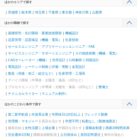
ほかのエリアで探す
茨城県
栃木県
埼玉県
千葉県
東京都
神奈川県
山梨県
ほかの職種で探す
基礎研究・先行開発・要素技術開発
機械設計
品質管理・品質保証（機械・電気）
生産技術
セールスエンジニア・アプリケーションエンジニア・FAE
サービスエンジニア・サポートエンジニア
その他技術職（機械・電気）
CADオペレーター（機械）
光学設計
CAE解析
回路設計
電気設計・シーケンス制御
評価・実験
金型設計
製造（溶接・加工・組立など）
生産管理・工場長
デバイス開発（半導体・太陽光・液晶・LEDなど）
プロセスエンジニア（半導体・太陽光・液晶・LEDなど）
整備士
テクニカルライター（マニュアル制作）
ほかのこだわり条件で探す
第二新卒歓迎
外資系企業
年間休日120日以上
フレックス勤務
管理職・マネジャー
英語を活かす
学歴不問
転勤なし（勤務地限定）
服装自由
女性活躍
上場企業
中国語を活かす
退職金制度
残業20時間未満
完全週休2日制
職種未経験歓迎
土日祝休み
原則定時退社
海外出張あり