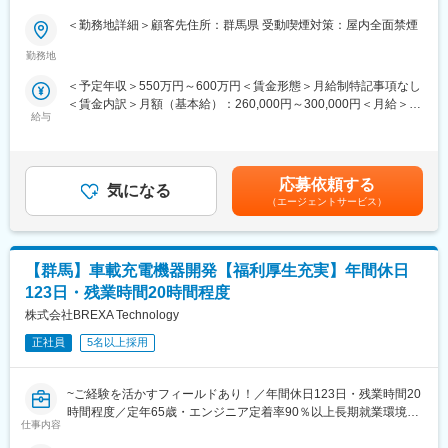
実／低い離職率】
ます。
・業界トップクラスとして多くの顧客から厚い信頼をいただいて
＜勤務地詳細＞顧客先住所：群馬県 受動喫煙対策：屋内全面禁煙
■職務概要：
います。開発の上流工程から携われることはもちろん中には外注
アウトソーシング事業を展開する当社にて開発進捗フォロー、開
選定を任されているエンジニアもいます。
勤務地
発イベント作成をお任せします。
＜予定年収＞550万円～600万円＜賃金形態＞月給制特記事項なし
■充実の研修体制
＜賃金内訳＞月額（基本給）：260,000円～300,000円＜月給＞
■職務詳細：
「社員一人あたりの研修費ランキング」でトップクラスにランク
給与
260,000円～300,000円＜昇給有無＞有＜残業手当＞有＜給与補足
開発進捗フォロー、開発イベント作成をお任せします。
インしており、「技術力」と「人間力」の向上を軸に様々な機会
＞■就業時間7時間制：1日7時間以上働いた分が残業代として支給
そのため、上流工程をメインに若手の教育や派遣先顧客とのPJ管
を提供しております。年間550回の技術研修のみならず、エンジ
されます。残業時間分は割増料金となりますので、技術者の収入
理などを担当いただくポジションになります。
ニア主催の勉強会が900回以上開催されております。エンジニア
アップに繋がります。所定外労働手当は全額支給です。■昇給年1
としてプライドを持ち、スキルアップの意欲が高く、常に技術力
応募依頼する
気になる
回、賞与年2回【年収例】年収595万円／38歳(経験15年)賃金はあ
■働き方：
の鍛錬を行っています。時代に即した技術を身に着けることが出
（エージェントサービス）
くまでも目安の金額であり、選考を通じて上下する可能性があり
残業は月20h～30h程度でございます。
来、幅広い業界へ展開しているためスキルの習得もしやすい環境
ます。月給(月額)は固定手当を含めた表記です。
となります。
■PJ期間（目安）
【群馬】車載充電機器開発【福利厚生充実】年間休日
基本的には3年毎に設計テーマを策定しており、明確な期間は決ま
っていないものの、10年単位で稼働している方や出戻りでの再ア
123日・残業時間20時間程度
サインなどのエンジニアがおります。
株式会社BREXA Technology
平均3～5年程度のメンバーが多く配属されております。
正社員
5名以上採用
■同社の魅力：
＜営業担当による密なフォロー＞
~ご経験を活かすフィールドあり！／年間休日123日・残業時間20
各営業担当はきちんとフォローできる担当人数（20～40名）を担
時間程度／定年65歳・エンジニア定着率90％以上長期就業環境あ
当します。
仕事内容
り~
週1回～月1回まで各技術者に合わせた頻度で連絡をし、目指すキ