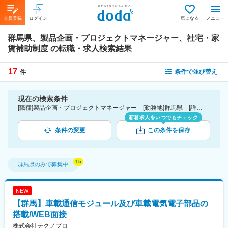
会員登録
ログイン
気になる
メニュー
群馬県、製品企画・プロジェクトマネージャー、社宅・家
賃補助制度
の転職・求人検索結果
17
条件で並び替え
件
現在の検索条件
[職種]製品企画・プロジェクトマネージャー [勤務地]群馬県 [詳細条件](待遇・福利厚生)社宅・家賃補助制度
新着求人をいつでもチェック
条件の変更
この条件を保存
群馬県
のみで募集中
NEW
【群馬】車載通信モジュール及び車載電気電子部品の
搭載/WEB面接
株式会社テクノプロ