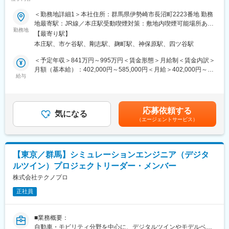
の宇宙探査機プログラムや、国際宇宙ステーションで活動する宇
す。
宙飛行士を支援する船内ドローン「Int-Ball」など、様々な宇宙開
＜勤務地詳細1＞本社住所：群馬県伊勢崎市長沼町2223番地 勤務
発・探査機器を開発しています。
地最寄駅：JR線／本庄駅受動喫煙対策：敷地内喫煙可能場所あり
変更の範囲：会社の定める業務
探査機/人工衛星搭載センサーシステム（宇宙用カメラ、分光計、
勤務地
＜勤務地詳細2＞東京事業所住所：東京都千代田区六番町2番地19
【最寄り駅】
粒子観測装置、通信装置、制御装置等）の開発に向けた、設計か
PMO市ヶ谷3階勤務地最寄駅：各線／市ヶ谷・四ツ谷・麹町駅受
本庄駅、市ケ谷駅、剛志駅、麹町駅、神保原駅、四ツ谷駅
ら試験までにおける日程・コストなどの管理および顧客との技術
動喫煙対策：屋内喫煙可能場所あり変更の範囲：会社の定める事
折衝といったPM業務をお任せいたします。
業所（リモートワーク含む）
＜予定年収＞841万円～995万円＜賃金形態＞月給制＜賃金内訳＞
月額（基本給）：402,000円～585,000円＜月給＞402,000円～
■業務詳細
給与
585,000円＜昇給有無＞有＜残業手当＞無＜給与補足＞給与情報
◎JAXAを始めとしたお客様からの要求仕様取りまとめ及び、仕様
の補足を職務内容欄に記載賃金はあくまでも目安の金額であり、
を踏まえた製品企画・提案
選考を通じて上下する可能性があります。月給(月額)は固定手当を
◎宇宙開発・探査機器の開発における設計・解析・試験等のスケ
含めた表記です。
応募依頼する
ジュールの設定、試験計画のとりまとめ、各種工程・コスト管理
気になる
（エージェントサービス）
等
◎最適な設計～製造方法の検討を設計部門や製造部門と実施
◎お客様とのやり取り、報告や提案等に向けた資料作成及び調整
業務
【東京／群馬】シミュレーションエンジニア（デジタ
◎社内外ステークホルダーとの協業・折衝（JAXA/社内設計・開
ルツイン）プロジェクトリーダー・メンバー
発部門/国内外メーカー/共同研究先等）
株式会社テクノプロ
プロジェクトは基本的に新規開発品の設計・開発プロジェクトが
正社員
多く、仕様を検討する段階から参画するような機会も多数ありま
す。企画・構想から技術開発、設計、検証試験まで、これからの
宇宙開発・探査に向けた新規製品開発に携わっていただきます。
■業務概要：
自動車・モビリティ分野を中心に、デジタルツインやモデルベー