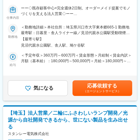
□仕事
・担当するお客様は長年お取引のある大手企業が中心です
ーー◇既存顧客中心×完全週休2日制。オーダーメイド提案でモノ
・お客様から設備や製品に関するご相談をいただき、要望や納
づくりを支える法人営業◇ーー
仕事内容
期、予算などをヒアリングします
創業60年の包装機械メーカー。でから＜提案型のメーカー営業＞
・ヒアリング内容を社内の設計担当へ共有し、製品仕様の検討を
へ。お客様の課題解決に深く関われる仕事です。
＜勤務地詳細＞本社住所：埼玉県川口市大字東本郷665-1 勤務地
依頼します
最寄駅：日暮里・舎人ライナー線／見沼代親水公園駅受動喫煙対
・技術的な対応は設計担当が行うため、営業はお客様と社内をつ
■仕事概要：
勤務地
策：敷地内喫煙可能場所あり変更の範囲：会社の定める事業所
【最寄り駅】
なぐ窓口として調整を行います
食品（練り製品・あん・菓子・スープ・野菜・機械部品等）の包
見沼代親水公園駅、舎人駅、鳩ケ谷駅
・見積作成や納期管理を行いながら、製品完成までサポートしま
装機械の開発・製造・販売・メンテナンスを手掛けている当社に
す
おいて、包装機械の販売営業として既存顧客を中心とした営業活
＜予定年収＞360万円～600万円＜賃金形態＞月給制＜賃金内訳＞
動をご担当いただきます。
月額（基本給）：180,000円～500,000円＜月給＞180,000円～
□詳細
給与
500,000円＜昇給有無＞有＜残業手当＞有＜給与補足＞※経験・年
・エリア：北関東中心 出張：月0～1回程度
■入社後の教育体制：
齢・能力を考慮のうえ決定します。※詳細は面接時にご説明いたし
・案件期間は数週間程度のものから2～3年かかる大型案件までさ
未経験者も安心のサポート体制
ます。■昇給：あり■賞与：あり賃金はあくまでも目安の金額であ
まざま
入社後は先輩社員との同行営業からスタート。
り、選考を通じて上下する可能性があります。月給(月額)は固定手
応募依頼する
・外出はほとんどなく、メールや電話、WEB会議を中心
まずは、
気になる
当を含めた表記です。
（エージェントサービス）
・製品知識
■部署：3名 40代～60代のベテラン社員が活躍中
・包装機械の仕組み
同オフィス内には20代・30代の社員も在籍！風通しが良く、わか
・お客様との打ち合わせ方法
らないことはいつでも相談できる職場環境です！
・提案の進め方
【埼玉】法人営業／二輪にふさわしいランプ開発／光
などをOJTで丁寧に学んでいただきます。
源から自社開発できるから、世にない製品を生み出せ
■制御盤とは：工場で使われる機械に欠かせない「動く」「止ま
当社の営業は単なる物売りではなく、お客様ごとの課題解決を行
る
る」などの指示を出す司令塔のような設備です。
う提案型営業です。そのため、一人で営業活動を行うまでには十
■将来性：製造業の自動化や省人化ニーズの高まりにより、制御盤
分な育成期間を設け、技術部門とも連携しながら知識を習得して
スタンレー電気株式会社
の需要は今後も拡大が見込まれています。
いただきます。