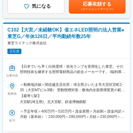
ます。月給(月額)は固定手当を含めた表記です。
※ご応募にあたって
応募依頼する
設計部門や生産部門へ定期訪問し、生産状況や開発計画、課題な
気になる
当社は、令和8年12月25日までに施行予定の学校設置者等及び民
（エージェントサービス）
どをヒアリング。信頼関係を構築しながら、新規ニーズの発掘・
間教育保育等事業者による児童対象性暴力等の防止等のための措
提案を行っていただきます。
置に関する法律（令和6年法律第69号）に基づく認定申請を行う
【主な取引先】 ・産業機械メーカー ・半導体製造装置メーカー
予定です。採用条件として「特定性犯罪の前科がないこと」を定
・医療機器メーカー ・家電メーカー ・自動車、船舶関連メーカー
めていますので、選考過程で誓約書等により前科の有無を確認い
C102【大宮／未経験OK】省エネLED照明の法人営業※
【商材】 ・コネクタ製品を中心とした電子部品 ・海外有名メーカ
たします。また、認定された場合は、法に基づく犯罪事実確認を
東芝G／年休126日／平均勤続年数25年
ー製品 ・国内独占販売製品
行います。特定性犯罪の前科がある場合、または法の定める手続
※営業エリアは関東中心 ※出張を伴う営業活動あり ※経験や習得状
東芝ライテック株式会社
きにご協力いただけない場合には、本業務に従事することは出来
況に応じて担当顧客をお任せします
ません。
正社員
あらかじめご了承の上、ご応募くださいますようお願いいたしま
■入社後のフォロー体制
す。
先輩社員との同行営業を中心としたOJTで育成します。
【日本でいち早く白熱電球・蛍光ランプを実用化した東芝。その
業界・製品知識だけでなく、提案方法や顧客との関係構築につい
変更の範囲：会社の定める業務
照明技術を継承する照明電材商品の総合メーカーです。 /福利厚生
ても実務を通じて習得可能です。早い方では3か月程度で顧客を担
仕事内容
充実/健康経営優良法人ホワイト500に連続認定/各種資格取得支援
当し、1年程度で独り立ちしています。
制度有り】
＜勤務地詳細＞関信越支店住所：埼玉県さいたま市大宮区宮町2-
35（大宮MTビル3階） 受動喫煙対策：敷地内全面禁煙変更の範
■当社で活躍する人材
照明商品で業界トップクラスのシェアを誇る当社にて、LED照明
勤務地
囲：会社の定める事業所（リモートワーク含む）
・主体的に考え行動できる方 ・お客様との信頼関係構築を大切に
【最寄り駅】
を中心に既存のお客様への提案営業、販売活動をお任せします。
できる方 ・裁量ある環境で営業力を高めたい方
大宮駅(埼玉県)、北大宮駅、鉄道博物館駅
■業務詳細：
当社は営業一人ひとりの裁量が大きく、自ら業務を設計しながら
代理店と連携し新築やリニューアルの受注を目指した営業活動が
＜予定年収＞400万円～520万円＜賃金形態＞月給制＜賃金内訳＞
活動できる環境です。
中心です。
月額（基本給）：230,000円～290,000円＜月給＞230,000円～
・製品：照明器具、照明制御、舞台照明、電設資材商品など
給与
290,000円＜昇給有無＞有＜残業手当＞有＜給与補足＞※月給・年
■当社で働く魅力
・顧客：電設資材総合商社・電気工事店など
収はあくまでも安の額であり、選考を通じて上下する可能性があ
【丸紅グループの安定基盤】 安定した経営基盤のもと、長期的な
・製品の提案・スペックイン活動の実施
ります。※上記の想定年収には15時間の時間外勤務を含みます。■