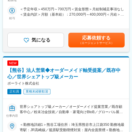
勤務地
・メールや電話・WEB会議中心で外回りは個人差がありますが週
の範囲：会社の定める事業所
最適な工具のコーディネート、並びにオーダーメイド品の企画を
1回前後
＜予定年収＞450万円～700万円＜賃金形態＞月給制補足事項なし
担います。
＜賃金内訳＞月額（基本給）：270,000円～400,000円＜月給＞
～お仕事～
給与
270,000円～400,000円＜昇給有無＞有＜残業手当＞有＜給与補足
■業務のやりがい
（1）お客様から設備や製品に関するご相談をいただき、要望や納
＞※経験・年齢・能力を考慮の上、決定します。■昇給：年1回■賞
顧客からの様々な要望をヒアリングし、ニーズに応えるため、既
期、予算などをヒアリングします
与：年2回(前年実績4.8ヵ月分)賃金はあくまでも目安の金額であ
製品の改良やオーダーメイドで新しい工具を考えることもありま
（2）ヒアリング内容を社内の設計担当へ共有し、製品仕様の検討
り、選考を通じて上下する可能性があります。月給(月額)は固定手
す。
応募依頼する
を依頼します
気になる
当を含めた表記です。
それができるのは開発製造を担う「住友電工ハードメタル」と連
（3）技術的な対応は設計担当が行うため、営業はお客様と社内を
（エージェントサービス）
携しているためです。そのためモノづくりの面白さも味わえま
つなぐ窓口として調整を行います
す。
（4）見積作成や納期管理を行いながら、製品完成までサポートし
また、9割が既存のお客様となるため、長期的にお客様と信頼関係
ます
NEW
を築く営業が可能です。
＊スキルに合わせてお任せするお仕事内容の幅を徐々に広げてい
【熊谷】法人営業◆オーダーメイド軸受提案／既存中
きますので、文系の方もご安心ください！
■働き方
心／世界シェアトップ級メーカー
・出張：外出、日帰り出張がメインですが、宿泊出張を行う可能
■部署：3名 40代～60代のベテラン社員が活躍中
ポーライト株式会社
性もございます。
同オフィス内には20代・30代の社員も在籍！風通しが良く、わか
・直行直帰：可能
らないことはいつでも相談できる職場環境です！
正社員
業種未経験歓迎
・残業時間：月平均20時間程度
・有給取得日数：平均16日（昨年実績）
■評価制度
・ノルマ：月ごとの目標はありますが、数字を追うことだけが目
世界シェアトップ級メーカー／オーダーメイド提案営業／既存顧
・営業ノルマなし・数字だけで評価する環境ではない
的ではなく、お客様との信頼関係づくりを重視しています。
客中心／粉末冶金技術／自動車・家電向けBtoB／グローバル展開
・お客様対応や社内調整力も評価対象
仕事内容
／技術志向の提案営業／研修充実／第二新卒歓迎
■組織構成：
変更の範囲：会社の定める業務
＜勤務地詳細1＞熊谷工場住所：埼玉県熊谷市上江袋350 勤務地最
・営業部10名（事務3名）
■業務内容：
寄駅：JR高崎線／籠原駅受動喫煙対策：屋内全面禁煙＜勤務地詳