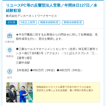
リユースPC等の反響型法人営業／年間休日127日／未
経験歓迎
株式会社アンカーネットワークサービス
正社員
5名以上採用
職種未経験歓迎
業種未経験歓迎
★中古IT機器に対するお客様からの問合せに対して在庫確認、見
積作成等を行い、受注を獲得します。
仕事内容
◆三郷セールスマネージメントセンター（住所）埼玉県三郷市イ
ンター南1丁目6番1号（アクセス）・つくばエクスプレス「三郷
勤務地
中央駅」から公共バスまたは送迎バス利用※「三郷中央駅」は秋葉
【最寄り駅】
原駅から6駅、約20分です※受動喫煙対策（屋内全面禁煙）実施
三郷中央駅
【年収例】◆450万円（3年目）◆480万円（5年目）
給与
情報端末のリサイクル業界で日本TOPクラスの会社
安定性と仕事による社会貢献、働く環境の充実も魅力