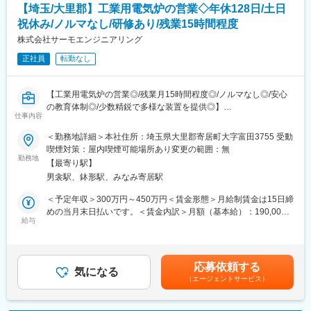
※営業ノルマはございません。
■当社製品の強み
【埼玉/大里郡】工業用電気炉の営業◇年休128日/土日
特許登録件数は445件！ブレーカ・分電盤の専門メーカーとし
祝休み/ノルマなし/研修あり/残業15時間程度
■入社後のフォロー体制：
て、大手電機メーカーでは叶わない顧客の要望にきめ細かく対応
業界未経験の方でも安心して取り組めるよう、先輩がしっかりサ
株式会社サーモエンジニアリング
した商品のご提案・アフターフォローが可能です。
ポートしますのでご安心ください。入社後にイチから教えるの
全国のマンション・戸建て・店舗などで当社の製品が使われてお
正社員
転勤なし
で、知識や経験はなくてもOKです！
り、電気の安全利用に貢献しています。
■配属部署：
変更の範囲：会社の定める業務
【工業用電気炉の営業◎/残業月15時間程度◎/ノルマなし◎/安心
・営業部への配属となります。
の教育体制◎/少数精鋭で多様な装置を提供◎】
現在、3名（50代1名・40代1名・30代1名：男性）が在籍してい
仕事内容
■職務概要：当社は工業用電気炉の設計・製造・販売・メンテナン
ます。
スを一貫して行っています。今回募集する営業職は、既存顧客へ
＜勤務地詳細＞本社住所：埼玉県大里郡寄居町大字富田3755 受動
全員未経験での入社になります。
のルート営業と新規開拓を担当し、お客様のニーズに合わせた製
喫煙対策：屋内喫煙可能場所あり変更の範囲：無
品提案、メンテナンス業務見積もり作成、販売・アフターフォロ
勤務地
■ポイント：
【最寄り駅】
ーまで幅広く携わります。既存のお客様への訪問が主の営業活動
【インフラ業界で安定基盤抜群】
男衾駅、鉢形駅、みなみ寄居駅
となります。ノルマは設けていないため、目標達成に向けてじっ
ガスは日常生活に切っては切り離せないインフラのため、社会景
くりとお客様と向き合える環境です。入社後は先輩社員が同行
＜予定年収＞300万円～450万円＜賃金形態＞月給制賃金は15日締
気や情勢に左右されることなく安定的に収益を確保できておりま
し、業務を丁寧にレクチャーしますので安心してスタートできま
めの当月末日払いです。＜賃金内訳＞月額（基本給）：190,000
す。
す。
給与
円～330,000円＜月給＞190,000円～330,000円＜昇給有無＞有＜
【宿直はシフトがあるので急な呼び出しなし】
残業手当＞有＜給与補足＞賞与は年2回、前年度実績で計3ヶ月分
月4回、宿直があります。夜間のお問い合わせは滅多にありませ
■業務詳細：
支給。昇給率 1月あたり 3.00％ ～ 4.00％（前年度実績）賃金はあ
ん。また宿直室完備でベットやテレビ等普通の家と変わらない設
・工業用電気炉（焼結炉、乾燥炉等）の販売提案営業
くまでも目安の金額であり、選考を通じて上下する可能性があり
備が備わっています。
応募依頼する
・既存顧客への定期訪問による関係構築および追加受注
気になる
ます。月給(月額)は固定手当を含めた表記です。
【ワークライフバランス◎】
（エージェントサービス）
・新規顧客の開拓、ニーズヒアリング
土日祝休み・希望有給取得実績100％・出張・転勤なし等の地元
・顧客要望に応じた製品仕様の打ち合わせ・見積もり作成
に根付いて自分の時間や家族の時間を大切にしながら働けます。
・納入後のアフターフォローや簡単なメンテナンス提案