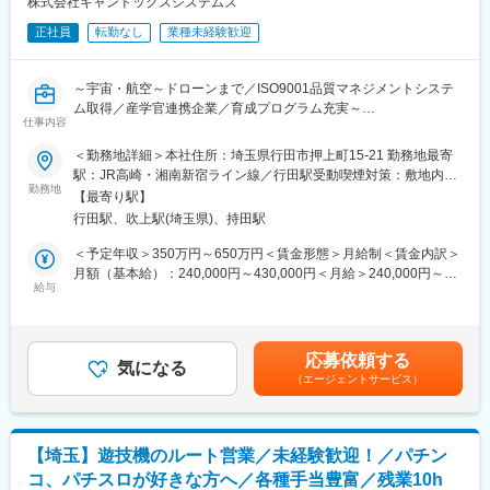
株式会社キャンドックスシステムズ
■営業部門は8名で構成
正社員
転勤なし
業種未経験歓迎
海外営業3名（30代前半～40代前半）と海外営業事務1名
※メンバー全員ネイティブレベルの語学力を持っています
～宇宙・航空～ドローンまで／ISO9001品質マネジメントシステ
【Mission/期待すること】
ム取得／産学官連携企業／育成プログラム充実～
■海外営業に従事し、売上拡大に努めて頂きます。■プロモーショ
仕事内容
自社ブランドの計測器・システム・マイクロ波コンポーネント、
ン活動を通してLibecのブランディングを行って頂きます。 ■自
ケーブルアッセンブリー、コネクタ類の営業活動全般をお任せし
＜勤務地詳細＞本社住所：埼玉県行田市押上町15-21 勤務地最寄
身の職務に責任を持ち、部門のメンバーと一緒に成長していくこ
ます。
駅：JR高崎・湘南新宿ライン線／行田駅受動喫煙対策：敷地内全
とを期待します
■業務詳細：
勤務地
面禁煙変更の範囲：会社の定める事業所（リモートワーク含む）
【最寄り駅】
※営業エリア：営業エリアは日本全国が対象となります。
【キャリアパス】
行田駅、吹上駅(埼玉県)、持田駅
毎週月曜は原則、本社(埼玉県行田市)への出社となりますが、
■入社4～5年後の昇格や次の役職へとチャレンジして頂きます
他の日は東京・神奈川エリアを中心に全国に営業となります。
＜予定年収＞350万円～650万円＜賃金形態＞月給制＜賃金内訳＞
※東日本のみではなく、西日本へ宿泊を伴う出張も発生いたしま
月額（基本給）：240,000円～430,000円＜月給＞240,000円～
【当社の魅力】
す。
給与
430,000円＜昇給有無＞有＜残業手当＞有＜給与補足＞※年収はご
■本社工場に複数の加工機械を保有しており、日本のモノづくりを
※基本的には対面での営業活動がメインとなります
経験、能力等に応じて設定いたします。■昇給：年1回 (6月）※業
間近で感じて頂くことができます。■国内では唯一の自社ブランド
◎大手電機メーカー、研究所関係、情報通信企業へ当社の技術を
績連動■賞与：年2回（6月、12月）※業績連動賃金はあくまでも目
を有したビデオカメラ用三脚メーカーであり、世界１００か国以
営業し、特注システム、アクティブコンポーネント、パッシブコ
安の金額であり、選考を通じて上下する可能性があります。月給
上に販売網をもっております。■新築の綺麗なオフィスです。壁を
応募依頼する
ンポーネント、検査装置の受注につなげる営業活動。
気になる
(月額)は固定手当を含めた表記です。
なくしてガラスパーテーションで区切った開放的な空間のため社
（エージェントサービス）
◎用途としては航空機用レーダーシステム、研究所で使用される
内のコミュニケーションが活発です。■数々のドラマや、テレビ局
システム機器、民生用通信機器の検査装置などの割合が多い。ま
の収録など国内の様々な撮影現場で弊社製品が使用されており、
た、標準品より特注品の割合が多いのが特徴。
撮影の裏側を垣間見ることが出来ます
※参考URL：
【埼玉】遊技機のルート営業／未経験歓迎！／パチン
■就業環境：
https://www.libec.co.jp/products/introduce/introduce.html
コ、パチスロが好きな方へ／各種手当豊富／残業10h
残業15時間程度／完全週休二日制