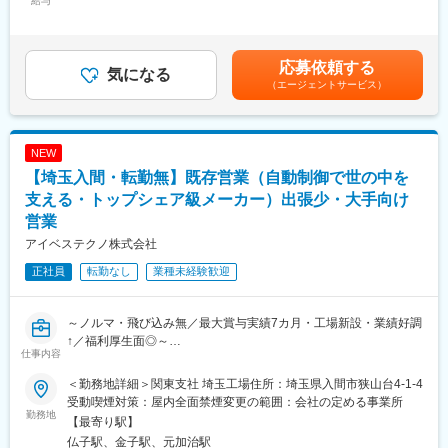
給与
270,000円～400,000円＜昇給有無＞有＜残業手当＞有＜給与補足
製品の改良やオーダーメイドで新しい工具を考えることもありま
＞※経験・年齢・能力を考慮の上、決定します。■昇給：年1回■賞
す。
与：年2回(前年実績4.8ヵ月分)賃金はあくまでも目安の金額であ
それができるのは開発製造を担う「住友電工ハードメタル」と連
り、選考を通じて上下する可能性があります。月給(月額)は固定手
応募依頼する
携しているためです。そのためモノづくりの面白さも味わえま
気になる
当を含めた表記です。
（エージェントサービス）
す。
また、9割が既存のお客様となるため、長期的にお客様と信頼関係
を築く営業が可能です。
NEW
■働き方
【埼玉入間・転勤無】既存営業（自動制御で世の中を
・出張：外出、日帰り出張がメインですが、宿泊出張を行う可能
性もございます。
支える・トップシェア級メーカー）出張少・大手向け
・直行直帰：可能
営業
・残業時間：月平均20時間程度
アイベステクノ株式会社
・有給取得日数：平均16日（昨年実績）
・ノルマ：月ごとの目標はありますが、数字を追うことだけが目
正社員
転勤なし
業種未経験歓迎
的ではなく、お客様との信頼関係づくりを重視しています。
■組織構成：
～ノルマ・飛び込み無／最大賞与実績7カ月・工場新設・業績好調
・営業部10名（事務3名）
↑／福利厚生面◎～
仕事内容
・20代2名、30代3名、40代1名、50代4名
【お客様に寄り添った営業】
＜勤務地詳細＞関東支社 埼玉工場住所：埼玉県入間市狭山台4-1-4
■部門の特徴：適性に応じて、以下いずれかの部門へ配属となりま
・工場の自動化や安定稼働に欠かせない「制御盤」を設計から製
受動喫煙対策：屋内全面禁煙変更の範囲：会社の定める事業所
す
造まで一貫して手掛けるメーカーです
勤務地
【最寄り駅】
（1）直販営業部門…日本を代表する各自動車メーカー等へ向けて
・「売り込む営業」ではなく、お客様の要望通りに製品が完成す
仏子駅、金子駅、元加治駅