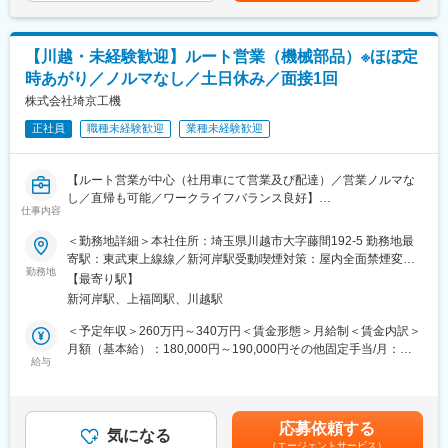
≪出張≫
営業範囲が全国規模の為1週間に2回程度出張が発生します。1日
◆キャリアパス
で帰社できる程の距離です。稀ですが遠方の場合、現地で宿泊す
新規営業として経験を積んだ後、既存営業やリーダーポジション
【川越・未経験歓迎】ルート営業（機械部品）※ほぼ定
ることがあります。
へのステップアップも可能です。
時あがり／ノルマなし／土日休み／面接1回
≪製品導入事例≫
歯科医院にて、治療部位を患者に説明する際に使用する映像処理
株式会社埼京工機
■組織体制：
システムに当社製品を使用。
30代~40代までの2名の構成でOJT研修を通じて丁寧にサポートし
正社員
職種未経験歓迎
業種未経験歓迎
ます。
■配属先：
営業は2名（男性2名、40代50代）が在籍しております。
■当社の魅力
【ルート営業が中心（社用車にて営業及び配達）／営業ノルマな
・エネテクホールディングスグループは、「先進技術の、その先
し／直帰も可能／ワークライフバランス良好】
■入社後／キャリアパス：
仕事内容
へ」を掲げるトータルエネルギーソリューションカンパニーで
既存の自動車部品製造メーカーに対して、既存製品の提案をお任
外部研修機関による研修や必要に応じて都度OJTを実施します。
す。現在、グループ9社を擁し、多様な事業を展開しています。
せします。
＜勤務地詳細＞本社住所：埼玉県川越市大字藤間192-5 勤務地最
社内事務手続き等については総務部門、ITシステム部門から説明
寄駅：東武東上線線／新河岸駅受動喫煙対策：屋内全面禁煙変更
を受けながら実施して覚えていきます。
変更の範囲：会社の定める業務
■業務の内容：
勤務地
の範囲：会社の定める事業所
【最寄り駅】
・顧客のニーズをヒアリングし、要望に沿った商品を提案して頂
■当社の特徴/魅力：
新河岸駅、上福岡駅、川越駅
きます。現状取引先の企業は100社以上ありますが、ご担当頂く
・当社は堅実に成長しており、産業向け映像周辺機器のシェアト
社数は20社程度です。
＜予定年収＞260万円～340万円＜賃金形態＞月給制＜賃金内訳＞
ップです。
・飛び込み営業などの新規開拓はありません。新規顧客について
月額（基本給）：180,000円～190,000円その他固定手当/月：
・当社の魅力：自社ブランド製品について、日本国内では顧客か
は他の営業マンから顧客を紹介してもらい対応することが多いで
給与
6,000円～55,000円＜月給＞186,000円～245,000円＜昇給有無＞
ら必要とされる製品ラインナップを揃えた競合他社は存在しませ
す。
有＜残業手当＞有＜給与補足＞・経験や能力によって決定・賞
ん。
入社後は既存顧客を中心に対応をお任せします。営業ノルマはあ
与：年２回・昇給：年１回 賃金はあくまでも目安の金額であ
・仕事のやりがい：自社製品開発では、製品化の全工程を体験で
りません。
り、選考を通じて上下する可能性があります。月給(月額)は固定手
き、ご自身が開発した製品が顧客にご利用いただけることを実感
応募依頼する
気になる
当を含めた表記です。
できます。受託開発についても同様です。全工程とは、例えば、
（エージェントサービス）