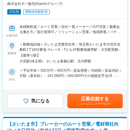
※毎週月曜日は本社（行田市）に出勤し、会議等に参加していただ
株式会社大一販売(Daiichiグループ)
変更の範囲：会社の定める業務
きます。営業は自家用車で行いますが交通費は会社が負担しま
正社員
職種未経験歓迎
す。
■配属先の特徴：
未経験歓迎／ルート営業／自社一貫メーカー／OJT充実／裁量あ
営業担当は総勢3名で40歳代～60歳代の社員構成です。成績を競
る働き方／直行直帰可／ソリューション営業／地域密着／パチン
い合う雰囲気がない為、自分のペースで業務を行っていただける
仕事内容
コ好き歓迎
環境です。
＜勤務地詳細＞さいたま営業所住所：埼玉県さいたま市大宮区吉
配属先は入社後に決まります。
■業務詳細
敷町1丁目62番地 マレーS・Tビル1F勤務地最寄駅：大宮駅受動喫
■ポジション魅力：
担当ホールをお持ちいただき、自分でスケジュールを組みなが
勤務地
煙対策：敷地内喫煙可能場所あり変更の範囲：会社の定める事業
・ノルマ無し：取り扱っている商品がニッチである為、常に需要
【最寄り駅】
ら、パチンコホール様の責任者の方に対して営業（商談）を行っ
所
があります。会社としての目標数値はありますが、個人で数値を
大宮駅(埼玉県)、さいたま新都心駅、北与野駅
ていただきます。
追い求めるような営業スタイルではありません。
新機種を導入（購入）していただいたホール様に対して、納品時
＜予定年収＞350万円～450万円＜賃金形態＞月給制＜賃金内訳＞
・年間休日128日/残業15時間程度の為、ライフワークバランスを
の立会い（問題なく動作するかの確認他）や開店時の立会い（ど
月額（基本給）：197,000円～260,000円その他固定手当/月：
非常に整えやすい環境となっております。
のようなお客様が遊技されているかなどの動向確認他）、開店し
給与
16,000円～19,750円固定残業手当/月：15,000円～20,000円（固
た後のアフターフォローを行っていただきます。
定残業時間10時間0分/月）超過した時間外労働の残業手当は追加
■当社特徴：
営業職として、『どうすればお客様のお役に立てるのか』を考え
支給＜月給＞228,000円～299,750円（一律手当を含む）＜昇給有
当社は、常に進化する情報化社会の企業活動や社会インフラ設
ることからスタートします。
無＞有＜残業手当＞有＜給与補足＞※経験・スキル、年齢を考慮の
備、民間や防衛のレーダー設備、研究施設などで必要となるシス
応募依頼する
担当ホール様の経営にも深く関わっていくため、コンサルティン
気になる
上、当社規程により決定します。■賞与：年2回（6月、12月）■昇
テム製品、ユニット製品、マイクロ波コンポーネントなどを独自
（エージェントサービス）
グ力も身につきます。
給：年1回（4月）賃金はあくまでも目安の金額であり、選考を通
開発し提供しています。売り上げに占めるインフラ分野の割合が
営業社員の約半数が中途入社です。遊技機の営業が未経験でも、
じて上下する可能性があります。月給(月額)は固定手当を含めた表
高く市場動向に影響を受け難いため、新しい成長分野に挑戦しや
先輩社員がOJTを通して丁寧に教えていきます。
記です。
すい事業です。
【さいたま市】ブレーカーのルート営業／電材商社向
■フォロー体制
変更の範囲：会社の定める業務