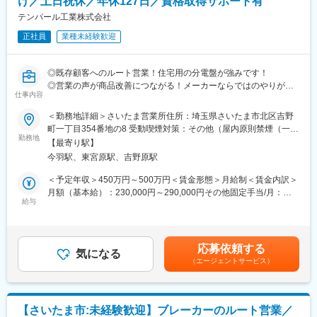
け／土日祝休／年休127日／資格取得サポート有
入社から5～6か月程度は先輩社員や拠点長のフォローを受けなが
らマンツーマンで教えてもらえます。
テンパール工業株式会社
実際に営業する遊技機器を見てもらいながら製品特性を覚えても
正社員
業種未経験歓迎
らいます。
製品の修理や契約、集金、搬入など様々な場面に同行して独り立
ちまでサポートしていきます。
◎既存顧客へのルート営業！住宅用の分電盤が強みです！
◎営業の声が商品改善につながる！メーカーならではのやりがい
■働き方：
仕事内容
があり！
・年休124日<2025年度>、月平均残業10h、直行直帰可能
◎有休実績12.8日、ライフサポート休暇等プライベート充実！
＜勤務地詳細＞さいたま営業所住所：埼玉県さいたま市北区吉野
・基本的に9時～18時の勤務となりますが新機種納品時は夜22時
町一丁目354番地の8 受動喫煙対策：その他（屋内原則禁煙（一部
以降の納品立ち合いとなります。
＜当社主力商品「ブレーカ・分電盤」について＞
勤務地
喫煙可能スペース有））変更の範囲：会社の定める事業所
翌日の出勤時間はPM出勤などフレックスを導入しております。
【最寄り駅】
電力会社から送られた電気は、分電盤で分配されて家の中のコン
今羽駅、東宮原駅、吉野原駅
セントやスイッチに流れます。
■ミッション
分電盤の中には、安全装置として遮断器(ブレーカー)が組み込まれ
＜予定年収＞450万円～500万円＜賃金形態＞月給制＜賃金内訳＞
当社新機種は年間5～6台のリリースとなります。
ており、ここで漏電や過電流などによる電気回路の事故を未然に
月額（基本給）：230,000円～290,000円その他固定手当/月：
遊技機器を通してエリアでのシェアを伸ばし地域を盛り上げるこ
防ぎ、火災や感電・機器破壊を防ぐ役割を担っています。
給与
20,020円～27,720円＜月給＞250,020円～317,720円＜昇給有無
とがミッションとなりますが、
人の命を感電から守り、大切な住宅・建物を電気火災から守る、
＞有＜残業手当＞有＜給与補足＞■賞与：年2回（6月・12月）※住
現場の生の声を吸い上げて営業企画と連携し、販促活動やイベン
私たちの生活に欠かせない製品です。
宅手当、地域手当は扶養者の有無により変動賃金はあくまでも目
トの企画に繋げることも営業の業務管轄となります。
安の金額であり、選考を通じて上下する可能性があります。月給
ただのモノ売りではなくパチンコホールへソリューション営業の
応募依頼する
■業務内容
気になる
(月額)は固定手当を含めた表記です。
要素もございます。
（エージェントサービス）
＜社内業務＞
・特定のお客様（主に電気材料商社）からの受発注
■転勤頻度
・図面作成されたものを基に見積もり
基本的には地域に根付いて異動するエリアを考慮する方針です。
・商品（ブレーカー・分電盤類）の手配
各拠点ごとにエリア特性をつかむのに3～5年かかるため、簡単に
【さいたま市:未経験歓迎】ブレーカーのルート営業／