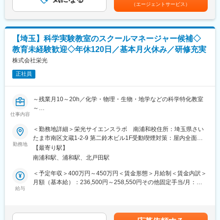
見定めたうえで弊社に連携いただき作成された求人です。
（エージェントサービス）
ください。
■業務内容：
変更の範囲：会社の定める業務
当社の電子部品（ソレノイド）の営業職として以下のお仕事をお
【埼玉】科学実験教室のスクールマネージャー候補◇
任せいたします。
教育未経験歓迎◇年休120日／基本月火休み／研修充実
・既存顧客への訪問、商品の提案、ニーズ掘り起こし
・受発注業務
株式会社栄光
・技術者同行にて設計調整など
正社員
※営業エリアは関東がメインです。（首都圏、茨城、千葉）、一部
長野。数日間の出張は基本ありません。
※お客様先：フルタイムシステム様（マンション向けの宅配ボック
～残業月10～20h／化学・物理・生物・地学などの科学特化教室
ス）、日立オムロン様（自動改札）、金具を展開しているメーカ
～
ー様など
仕事内容
■仕事内容
＜勤務地詳細＞栄光サイエンスラボ 南浦和校住所：埼玉県さい
■入社後について：
科学実験教室「栄光サイエンスラボ」の教室長候補として、下記
たま市南区文蔵1-2-9 第二鈴木ビル1F受動喫煙対策：屋内全面禁
まずは既存のお客様からスタートいただく予定です。
のお仕事をお任せいたします。
勤務地
煙変更の範囲：会社の定める事業所
基本は既存対応が多く、新規のお客様獲得にも対応していただき
【最寄り駅】
https://www.eikoh-sciencelabo.com/
ます。飛び込み営業はありません！
南浦和駅、浦和駅、北戸田駅
・幼児から中学生を対象とする科学実験の授業（化学・物理・生
＜予定年収＞400万円～450万円＜賃金形態＞月給制＜賃金内訳＞
■組織構成：
物・地学など様々な分野の実験です。）
月額（基本給）：236,500円～258,550円その他固定手当/月：
現在部長（40代男性）が兼務している状況で、専任メンバーは不
・教材開発（実験の品質管理や新規開発など）
給与
1,500円＜月給＞238,000円～260,050円＜昇給有無＞有＜残業手
在です。
・事務手続き（入塾手続き・退塾手続き・請求書発行・退勤管理
当＞有＜給与補足＞※経験・能力を考慮の上、決定します。■賞
など）
与：年2回（7月・12月）■昇給：年1回（5月）賃金はあくまでも
■会社の魅力：
・集客営業（体験授業の実施・クロージング・実験動画の制作な
目安の金額であり、選考を通じて上下する可能性があります。月
（1）福祉機器事業：当社製点字ディスプレイに搭載されている点