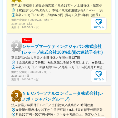
た加工法で顧客の要望に応えます。
前年比4倍成長！通販企画営業／月給28万～／土日祝休・残業少
・リモコンやゲーム機のボタンに使用されるメタルドーム（スイ
【駅徒歩1分／転勤なし】本社／東京都港区浜松町1-29-6 浜松町セントラルビル2階＜アクセス＞・都営地下鉄都営浅草線「大門駅」より徒歩1分・JR山手線「浜松町駅」より徒歩2分※受動喫煙対策：屋内禁煙
ッチ部品）で世界シェア15％の実績がございます。生産地消費、
年収780万円／48歳（月給56万円+賞与）入社3年目（部長） 年収525万円／28歳（月給37.5万円+賞与）入社3年目（課長）
現地調達のニーズだけでなく、グループネットワークを使い、
掲載予定期間：
各々の製品に適した生産国を決定し、輸出による供給もしており
2026/7/30（木）
〜
2026/10/28（水）
ます。国内2ヶ所、国外3ヶ所に工場を保有しております。（越谷
気になる
更新日：
2026/8/5（水）
工場、川根工場、肇慶工場、廣州工場、タイ工場）中国工場は日
本人技術者が赴いて技術指導を行っているので、日本水準の高い
技術を保っております。
New
シャープマーケティングジャパン株式会社
変更の範囲：本文参照
(シャープ株式会社100%出資の連結子会社)
家電製品の法人営業／土日祝休／年間休日127日
【全国の拠点で募集】★配属先は希望を考慮します。★長期的にキャリアを積む中で全国転勤の可能性があります。※配属先の詳細は当社HPをご確認ください。https://smj.jp.sharp/hs/corporation/office.html＜営業拠点＞■北日本営業部札幌市、旭川市、函館市、帯広市、仙台市、山形市郡山市、紫波郡矢巾町、青森市、秋田市■首都圏営業部港区、立川市、千葉市、横浜市、平塚市、さいたま市、宇都宮市水戸市、前橋市、新潟市、長岡市、長野市、松本市、甲府市■中部営業部名古屋市、岐阜市、津市、静岡市、浜松市、野々市市、富山市■近畿営業部八尾市、京都市、大津市、神戸市■中四国営業部広島市、福山市、松江市、都窪郡早島町、山口市、高松市高知市、松山市■九州営業部福岡市、大村市、北九州市、大分市、上益城郡嘉島町鹿児島市、宮崎市受動喫煙対策：屋内全面禁煙
年収560万円 ／ 28歳 経験2年 ／月給32万円／時間外月15h想定 年収630万円 ／ 31歳 経験3年 ／月給36万円／時間外月15h想定
掲載予定期間：
2026/8/3（月）
〜
2026/10/4（日）
気になる
更新日：
2026/8/7（金）
ＮＥＣパーソナルコンピュータ株式会社(レ
ノボ・ジャパングループ)
法人営業／年間休日126日／土日祝休／残業月20時間程度
★希望の勤務地を以下から選択可能！■本社東京都千代田区外神田4丁目14番1号 秋葉原UDX■北海道支社北海道札幌市中央区北5条東2丁目1番地（平和不動産札幌駅東ビル3階）■東北支社宮城県仙台市青葉区中央4-6-1（SS30）■甲府支店山梨県甲府市相生2-3-16（三井住友海上甲府ビル）■東海支社愛知県名古屋市中区錦1-17-1（NEC中部ビル）■関西支社大阪府大阪市中央区城見1-4-24（NEC関西ビル）■中国支社広島県広島市中区八丁堀16番11号(スタートラム広島)■九州支社福岡県福岡市中央区天神1-10-20 天神ビジネスセンター 19階※受動喫煙対策：オフィス内禁煙
月給35万円～50万円※経験・スキルを考慮の上、決定いたします。※残業代別途支給