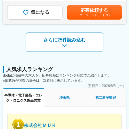
フォローまでを一貫して担当いただき、お客様のニーズを形にし
あります。・昇給年1回（4月）・賞与年2回（7・12月）賃金はあ
ていただきます。担当顧客はおよそ20～30社でございます。
くまでも目安の金額であり、選考を通じて上下する可能性があり
■当社特徴：
応募依頼する
気になる
ます。月給(月額)は固定手当を含めた表記です。
1890年に日本で初めて白熱電球を実用化した東芝。その照明技術
（エージェントサービス）
■入社後：
を継承する照明電材商品の総合メーカーが当社です。照明業界で
・既存顧客（得意顧客）のフォローを中心に担当いただきます。
トップクラスのシェアを誇ります。
一般家庭用の照明から、ビジネスを支えるオフィス・商業施設等
■やりがい：
の照明、スタジアム・舞台照明等の大型施設における照明システ
・「設計」「試作」段階から量産を見据えた最適なご提案が出来
さらに25件読み込む
ムや車載光源・産業用光源まで、様々な生活シーンに密着した製
ます。時には、プレス部品の形状をご提案しながらよりコストを
品を、開発から製造販売まで一貫して手掛けています。
抑えた製品設計をご支援、時には、ISOに準拠した管理とフォロー
＜強み＞東芝ブランドの強みを持ち、多様な製品をラインナップ
体制により量産管理を支援いたします。顧客の疑問を解消し、要
しています。
求に基づいたご提案をしながらフォローを行える体制を確立して
＜社風＞部門間の連携が取りやすく、風通しの良い職場環境で
います。
す。
人気求人ランキング
■社風：
dodaに掲載中の求人を、応募数順にランキング形式でご紹介します。
変更の範囲：会社の定める業務
・取締役や総務経理マネージャーをはじめ、技術者の方々も穏や
※応募数が同数の場合は、新着順に表示しています。
かで親切な方が多く、和気藹々とした一体感のある雰囲気の職場
更新日：
2026/8/8（土）
です。
半導体・電子部品・エレ
埼玉県
第二新卒歓迎
■同社魅力：
クトロニクス製品営業
・1973年創業、長年にわたり培った高い技術で高品質の製品を供
給、車載関連、家電関連、産業関連、医療関連と幅広い業界に製
品を提供しております。特定の業界の景気に左右されることな
く、安定した売り上げを維持しております。箔材高速プレス、メ
株式会社ＭＵＫ
タルドーム、せん断面プレス、オイルレスプレス等、製品に合っ