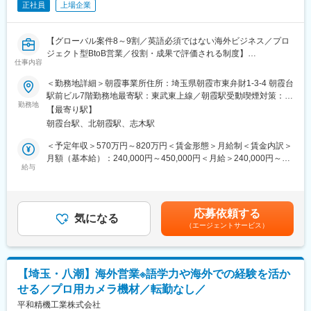
正社員
上場企業
取り扱う機械も幅広いため、機械業界未経験の方でも徐々に専門
変更の範囲：会社の定める業務
知識を身に付けられる環境です。
【グローバル案件8～9割／英語必須ではない海外ビジネス／プロ
■業務詳細：
ジェクト型BtoB営業／役割・成果で評価される制度】
包装機械メーカーの営業担当として、お客様の課題やニーズをヒ
仕事内容
アリングし、最適な包装機械や包装システムを提案していただき
二輪車用ランプで世界トップシェアを持つメーカーにて、海外案
ます。
＜勤務地詳細＞朝霞事業所住所：埼玉県朝霞市東弁財1-3-4 朝霞台
件を主担当で推進する営業ポジションです。製品を、「売る」だ
既存顧客への提案・アフターフォローが中心となるため、お客様
駅前ビル7階勤務地最寄駅：東武東上線／朝霞駅受動喫煙対策：屋
けでなく、顧客・技術・社内をつなぎ、営業の立場から製品づく
勤務地
と長期的な信頼関係を築く営業スタイルです。
内全面禁煙変更の範囲：会社の定める事業所（リモートワーク含
【最寄り駅】
りの中核を担う役割を期待しています。
・担当エリアの既存顧客への定期訪問
む）
朝霞台駅、北朝霞駅、志木駅
・お客様の包装工程や生産ラインの課題ヒアリング
■採用背景：グローバルでの二輪市場拡大を背景に、海外案件比率
・包装機械・包装システムの提案
＜予定年収＞570万円～820万円＜賃金形態＞月給制＜賃金内訳＞
の高まりと次世代ランプ開発を加速するため、事業の中核を担う
・カスタマイズ提案やオーダーメイド機械の打ち合わせ
月額（基本給）：240,000円～450,000円＜月給＞240,000円～
人材を募集しています。
給与
・展示会（FOOMA JAPANなど）での営業活動
450,000円＜昇給有無＞有＜残業手当＞有＜給与補足＞※スキル・
■業務内容：二輪車OEMメーカー向けに、ランプシステムの提案
・導入後のアフターフォロー
経験に応じて前後する場合がございます。賃金はあくまでも目安
営業を担当します。顧客の要望を起点に、仕様・コスト・スケジ
・技術部門や製造部門との連携
の金額であり、選考を通じて上下する可能性があります。月給(月
ュールを整理し、日本および海外拠点と連携しながら開発案件を
・見積書作成、提案資料作成
額)は固定手当を含めた表記です。
応募依頼する
推進。ニーズ把握から技術提案、開発段階のプロジェクトマネジ
気になる
※担当エリアにより、週に数日程度の出張が発生する場合がありま
（エージェントサービス）
メント、量産立ち上げまで一貫して関わります。営業でありなが
す。
ら、設計・生産・品質など社内の専門部門を巻き込み、QCD全体
を見渡してリードする役割です。特定顧客と長期的な関係を築
■取り扱い製品
き、単発の受注ではなく「パートナー」として価値を共創しま
食品・工業製品など幅広い業界で使用される包装機械。
【埼玉・八潮】海外営業※語学力や海外での経験を活か
す。海外案件は全体の8～9割を占め、主戦場はアジア。海外拠点
多種多用な包装機械を製造・販売しています。
せる／プロ用カメラ機材／転勤なし／
とは日本語でのやり取りが中心のため、英語力は必須ではありま
※既にある機種をベースとしてのお客様に合わせたカスタマイズ
せんが、意欲があれば活躍の幅が広がります。
平和精機工業株式会社
も、特注機を1から設計してオーダーメイドで制作する事も可能で