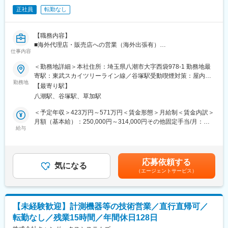
■業務の魅力
す。
正社員
転勤なし
・海外比率の高い案件を主担当として持ち、グローバルビジネス
に実務から挑戦できる
■当社の受賞歴：
・顧客折衝だけでなく、技術理解と社内調整力を活かしプロジェ
「JAPAN PACK AWARDS 2019 優良賞」
【職務内容】
クト全体を動かせる
「2006日本パッケージングコンテスト 食品包装部門賞 受賞」
■海外代理店・販売店への営業（海外出張有）
・年齢や社歴ではなく、役割と成果で評価される制度のもと裁量
仕事内容
など
■展示会の出展及びアテンド業務（海外出張有）
を持って働ける
■プロモーション活動
＜勤務地詳細＞本社住所：埼玉県八潮市大字西袋978-1 勤務地最
■働く環境：約20名規模の部門で、中途入社者も複数名在籍して
■見積書や報告書等の書類作成 他
寄駅：東武スカイツリーライン線／谷塚駅受動喫煙対策：屋内全
います。意見を発信しやすいフラットな風土で、新しい取り組み
変更の範囲：会社の定める業務
■状況によりますが1週間程度の海外出張が年数回～あります
勤務地
面禁煙変更の範囲：無
や挑戦も歓迎されます。評価制度も役割等級制度を導入し、中途
【最寄り駅】
でも公平に評価され、キャリアを伸ばしやすい環境となっていま
八潮駅、谷塚駅、草加駅
【職務の魅力】
す。
既存海外代理店とのコミュニケーションを通じて、現地の市場動
＜予定年収＞423万円～571万円＜賃金形態＞月給制＜賃金内訳＞
■働き方
向の把握や、製品の販売促進、案件サポートなどグローバルな視
月額（基本給）：250,000円～314,000円その他固定手当/月：
・フレックスタイム制を日常的に活用
点での営業活動をして頂きます。海外で開催される展示会に出展
給与
40,000円～70,000円＜月給＞290,000円～384,000円＜昇給有無
・国内外への出張あり（海外は主にアジア圏）
し、アテンド業務を通じてユーザーへのブランド認知度向上や新
＞有＜残業手当＞有＜給与補足＞※上記予定年収は月額給与＋賞与
■キャリアパス：早期から案件の主担当を任され、将来的にはマネ
規取引先の開拓を行って頂きます。弊社は規模は小さいながら
＋職務手当を含みます。※年収は経験・能力により当社規定により
ジメントまたは専門性を高めるスペシャリストの道を選択可能。
も、世界中で支持されているグローバルブランドを有しており、
決定します。■昇給：年1回（4月）■賞与：年2回（7・12月）■決
海外赴任のチャンスもあります。
応募依頼する
全社売上における海外比率は約7割を占めています。経営陣との距
気になる
算賞与（業績に応じて支給 直近実績 6年連続支給）賃金はあく
■企業魅力：二輪車用ランプで世界トップシェア。LED光源から量
（エージェントサービス）
離が近いため、経営のビジョンや方針を直接理解しやすく、会社
までも目安の金額であり、選考を通じて上下する可能性がありま
産まで一貫した技術力を強みに、安定した需要と成長性を持つ分
の方向性に沿った活動がしやすいです。そして実力主義の社風が
す。月給(月額)は固定手当を含めた表記です。
野で事業を展開しています。
根付いており、力が認められれば、若手であっても重要なプロジ
ェクトに参加し、自分の意見やアイデアを実現することができま
変更の範囲：会社の定める業務
【未経験歓迎】計測機器等の技術営業／直行直帰可／
す
転勤なし／残業15時間／年間休日128日
【組織構成】