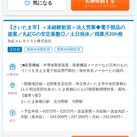
応募依頼する
ど）
気になる
給(月額)は固定手当を含めた表記です。
字セル(点字表示部)は、海外からも広く信頼いただいており、世界
（エージェントサービス）
・経理処理や分析業務（小口管理・発注業務・PL分析など）
の多くの点字ディスプレイメーカーにご提供しており、世界トッ
・アルバイトスタッフの管理（育成研修の実施・シフト管理な
プシェアを誇っております◎国内でも郵便局のATMにご採用いた
ど）
だいております。
【さいたま市】＜未経験歓迎＞法人営業◆電子部品の
■入社後の研修制度
（2）ソレノイド事業：創業から培ってきた生産技術と国内生産に
提案／丸紅Gの安定基盤◎／土日祝休／残業月20h程
入社後はまずサイエンスラボの授業を実践していただけるよう、
こだわった高品質製品を量産しております。「電気」・「ソフ
先輩社員の授業見学や模擬授業を重ね、安心して授業を担当いた
丸紅エレネクスト株式会社
ト」・「制御技術」の他、機構のノウハウも保有しており、ソレ
だけるよう充実した研修をご準備しています。また、教室運営を
ノイドを含む、周辺機構の提供も可能です。
正社員
職種未経験歓迎
業種未経験歓迎
お任せしたいと考えていますので、授業だけでなく生徒募集や数
値管理なども学んでいただきます。
■主要な取引先：
・ソレノイド：タキゲン製造株式会社・フルタイムシステム
□■産業機械・半導体製造装置・医療機器メーカーなど日本のもの
（1）初期研修 ※2週間程度
・点字セル：HUMANWARE・SELVAS
づくりを支える電子部品専門商社／海外有名メーカーとの国内独
【前半】会社理念、教務システム、入試事情、コンプライアン
仕事内容
占契約あり／丸紅グループの安定基盤■□
ス、サービス内容など
変更の範囲：会社の定める業務
＜勤務地詳細＞北関東支店住所：埼玉県さいたま市中央区新都心
【後半】授業（個別・グループ）の事前準備、見学、模擬授業・
■業務内容
11‐2 明治安田生命さいたま新都心ビル17階受動喫煙対策：屋内全
面談・電話対応（ロープレ形式）など
当社が取り扱う電子部品（主にコネクタ製品）を、産業機械メー
勤務地
面禁煙変更の範囲：会社の定める事業所
※サイエンスラボの社員は理科や実験の形式で参加します。
【最寄り駅】
カーや半導体製造装置メーカーをはじめとする法人顧客へ提案し
さいたま新都心駅、北与野駅、与野駅
ていただく営業職です。
（2）教室でのOJT＜現場＞
既存顧客との関係構築を中心に、お客様の設計・開発・生産部門
＜予定年収＞420万円～520万円＜賃金形態＞月給制＜賃金内訳＞
初期研修と並行して、配属先の教室での現場研修も進められま
へアプローチし、課題やニーズに応じた製品提案を行います。
月額（基本給）：243,000円～297,000円＜月給＞243,000円～
す。
※業界知識や製品知識は入社後に習得いただけますのでご安心くだ
給与
297,000円＜昇給有無＞有＜残業手当＞有＜給与補足＞■昇給：年
教室の特性や、生徒のことなど先輩の指導を受けながら、徐々に
さい。
1回■賞与：年2回（7月・12月）※5.47ヶ月分／過去実績賃金はあ
生徒への授業を担当していきます。
くまでも目安の金額であり、選考を通じて上下する可能性があり
■具体的には