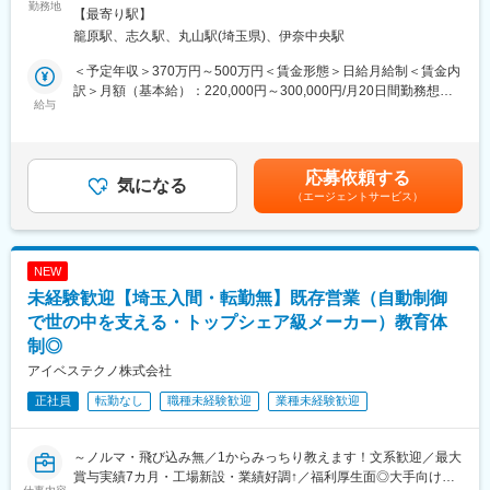
・20代2名、30代3名、40代1名、50代4名
粉末冶金法を用いた軸受・機械部品等の専門メーカーである当社
勤務地
細2＞本社住所：埼玉県北足立郡伊奈町大字小室4852-1 勤務地最
【最寄り駅】
にて、熊谷営業所配属の営業職を募集します。
寄駅：志久駅受動喫煙対策：屋内全面禁煙変更の範囲：会社の定
籠原駅、志久駅、丸山駅(埼玉県)、伊奈中央駅
■部門の特徴：適性に応じて、以下いずれかの部門へ配属となりま
める事業所
す
■業務詳細：
＜予定年収＞370万円～500万円＜賃金形態＞日給月給制＜賃金内
（1）直販営業部門…日本を代表する各自動車メーカー等へ向けて
・北関東地区にある主要取引先に対する受注活動、新製品PR、納
訳＞月額（基本給）：220,000円～300,000円/月20日間勤務想定
のルート営業／具体的には新車種の開発に向けた製造工程で必要
期管理及び
給与
＜想定月額＞220,000円～300,000円＜昇給有無＞有＜残業手当＞
となる切削工具の提案を行っています。
新規取引先の開拓（既存8割：新規2割程度）等。
有＜給与補足＞※上記年収は、月20時間分の残業手当を含んだ想
（２）直需営業部門…鉄鋼や精密機械、産業機械メーカーへ向け
※主要取引先＝自動車関連メーカー、モーターメーカー、家電メー
定金額となります。■昇給：年1回（2～3％）■年間賞与（見
てのルート営業
カー等
込）：68万円～90万円程■給与システム：固定給+残業手当賃金は
応募依頼する
（３）流通販売部門…住友電工の超硬工具を取り扱う特約店や販
※新規営業は営業統括部側で立てた計画に沿って実施する為、飛び
気になる
あくまでも目安の金額であり、選考を通じて上下する可能性があ
売代理店へのサポート営業
（エージェントサービス）
込み等は
ります。月給(月額)は固定手当を含めた表記です。
発生しません。
■入社後について：入社後は5日程度の導入研修ののち、2週間か
ら1か月程度製品に関する研修を実施いたします。
■教育体制：
NEW
前職でのご経験や知識を考慮し、研修の内容・期間は一人ひとり
・本社（伊奈）、熊谷工場にて研修あり
未経験歓迎【埼玉入間・転勤無】既存営業（自動制御
に合わせて決定しています。
約半年程度を想定（相談に応じて臨機応変に対応可能）
配属後は先輩社員との同行やマンツーマン指導で着実に専門スキ
研修内容：製造工程、生産管理、設計、品質、営業等
で世の中を支える・トップシェア級メーカー）教育体
ルを学んでいきます。
制◎
営業活動に必要な製品知識は会社に入ってからの研修等で十分覚
■組織構成：
アイベステクノ株式会社
えられます。
営業職2名、営業事務3名在籍
２～３回/週程度、技術者・商社との同行があり、営業会議が１回/
正社員
転勤なし
職種未経験歓迎
業種未経験歓迎
月のペースで行われています。
■魅力：
・当社の製品は全てオーダーメイド。顧客ニーズを汲み取りなが
変更の範囲：会社の定める業務
らオーダーメイド製品を提案するため、課題解決力やニーズを汲
～ノルマ・飛び込み無／1からみっちり教えます！文系歓迎／最大
み取る力が身につきます。
賞与実績7カ月・工場新設・業績好調↑／福利厚生面◎大手向け営