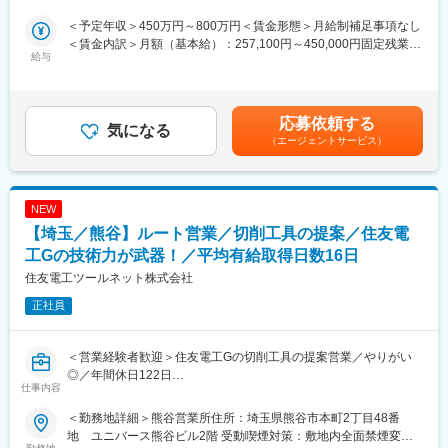
のルート営業／具体的には新車種の開発に向けた製造工程で必要
るよう、お客様と社内の設計部門をつなぐ調整役として活躍いた
となる切削工具の提案を行っています。
だくポジションです！
＜予定年収＞450万円～800万円＜賃金形態＞月給制補足事項なし
（２）直需営業部門…鉄鋼や精密機械、産業機械メーカーへ向け
・お客様からのご相談を受け、製品完成まで伴走する“サポート型
＜賃金内訳＞月額（基本給）：257,100円～450,000円固定残業手
てのルート営業
の営業”です！
給与
当/月：53,000円～98,000円（固定残業時間35時間0分/月）超過し
（３）流通販売部門…住友電工の超硬工具を取り扱う特約店や販
た時間外労働の残業手当は追加支給＜月給＞310,100円～548,000
売代理店へのサポート営業
★制御盤とは？
円（一律手当を含む）＜昇給有無＞有＜残業手当＞有＜給与補足
・工場の機械や生産ラインを動かすための“心臓部”となる設備で
＞※給与詳細は、年齢・経験・能力を考慮した上で決定■賞与：年
応募依頼する
■入社後について：入社後は5日程度の導入研修ののち、2週間か
す。制御盤がなければ機械は動かず、食品・飲料・自動車など私
気になる
2回（平均5.5ヶ月） 最大7か月支給実績あり※個人差あり■モデ
（エージェントサービス）
ら1か月程度製品に関する研修を実施いたします。
たちの身近な製品を作ることもできません。日本のものづくりを
ル年収例：・年収640万円 ／ 35歳 技術営業職 経験10年・年収
前職でのご経験や知識を考慮し、研修の内容・期間は一人ひとり
支える欠かせない製品です
710万円 ／ 45歳 技術営業職 経験16年■各種手当有り：（例）技術
に合わせて決定しています。
営業／役職手当など賃金はあくまでも目安の金額であり、選考を
配属後は先輩社員との同行やマンツーマン指導で着実に専門スキ
★当社の強みと将来性
通じて上下する可能性があります。月給(月額)は固定手当を含めた
NEW
ルを学んでいきます。
・お客様ごとに異なる要望に応えるオーダーメイド対応と、設計
表記です。
【埼玉／熊谷】ルート営業／切削工具の提案／住友電
営業活動に必要な製品知識は会社に入ってからの研修等で十分覚
から製造まで一貫して手掛けられる技術力が強みです。高い専門
えられます。
性から大手企業との長期取引を実現しています。
工Gの技術力が武器！／平均有給取得日数16日
２～３回/週程度、技術者・商社との同行があり、営業会議が１回/
・製造業では自動化・省人化ニーズが年々高まっており、制御盤
住友電工ツールネット株式会社
月のペースで行われています。
の需要は今後も拡大が見込まれています。日本のものづくりを支
正社員
える社会貢献性が高く、将来性のある業界です
変更の範囲：会社の定める業務
・受注も増加に伴い、業績好調で、埼玉に新工場も設立いたしま
す！
＜営業経験者歓迎＞住友電工Gの切削工具の提案営業／やりがい
◎／年間休日122日
□仕事
仕事内容
・担当：長年取引の大手企業（5～10社）
■業務内容：
・エリア：北関東中心 出張：月0～1回程度
＜勤務地詳細＞熊谷営業所住所：埼玉県熊谷市本町2丁目48番
長年取引のある大手企業に対し、同社が誇る超硬工具「イゲタロ
・案件期間：数週間～2・3年まで様々
地 ユニバース熊谷ビル2階 受動喫煙対策：敷地内全面禁煙変更
イ」をはじめとする切削工具の提案営業を行います。