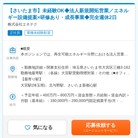
■配属部署のミッション：
【さいたま市】未経験OK◆法人新規開拓営業／エネル
コニカミノルタジャパンの情報機器事業は複合機やICTソリューシ
ギー設備提案×研修あり・成長事業◆完全週休2日
ョンなど、お客様のビジネス課題を解決する幅広い製品・サービ
スを提供しています。近年、デジタル化の進展に伴い、お客様の
株式会社エネテク
ニーズはますます多様化・高度化しており、ICTソリューションへ
正社員
業種未経験歓迎
の需要も高まり続けています。
このような市場環境の中、更なる拡販と市場シェア拡大を図るた
め、そしてお客様への提供価値をより一層向上させるため、ソリ
■概要
ューション営業を強化しています。
本ポジションでは、再生可能エネルギー分野における法人営業と
自社のICTや複合機を活用した実践経験を基に、顧客の業務課題・
仕事内容
して、新規顧客への提案業務を担当いただきます。太陽光発電設
経営課題を深く理解し、最適なソリューションを企画・提案しま
備やメンテナンスサービスを中心に、企業ごとの課題やニーズに
＜勤務地詳細＞関東支社住所：埼玉県さいたま市大宮区三橋3-162
す。単なる製品提案ではなく、”お客様のはたらくを豊かにし未来
合わせた最適なソリューションの提案営業を行います。
勤務地最寄駅：（各線）大宮駅受動喫煙対策：その他（■オフィス
につなぐ”の実現に向けて伴走する営業活動を担います。
勤務地
内禁煙）変更の範囲：会社の定める事業所
【最寄り駅】
◆魅力の要約
■組織構成：
大宮駅(埼玉県)、北与野駅、さいたま新都心駅
・成長市場（再生可能エネルギー）で市場価値を高められる
営業本部内にSE部門、企画部門があり連携し活動します。
・長期的な関係構築を前提とした営業スタイル
＜予定年収＞400万円～800万円＜賃金形態＞月給制＜賃金内訳＞
関東支社：営業担当、サービスエンジニア、営業支援（業務
・将来的に既存営業や他ポジションへのキャリアパスあり
月額（基本給）：180,000円～290,000円固定残業手当/月：
面）、営業推進（SOL案件支援）、で構成。
給与
70,000円～110,000円（固定残業時間45時間0分/月）超過した時
◆募集背景
間外労働の残業手当は追加支給＜月給＞250,000円～400,000円
■キャリアパス：
事業拡大に伴い、これまで新規・既存の両面を担っていた営業体
（一律手当を含む）＜昇給有無＞有＜残業手当＞有＜給与補足＞
3年後：中堅営業担当として、主要顧客を任される存在に。提案
制を見直し、今後は役割ごとの専門性を高めていくフェーズにあ
想定年収はインセンティブ込になります。■昇給：年1回（4月）■
力・交渉力を磨き、社内外から信頼される営業パーソンへ。
応募依頼する
ります。その一環として、今回は新規顧客開拓を専任で担うポジ
気になる
賞与：年2回（6月／12月）■資格手当（最大9万5000円支給／
5年後：チームリーダーとして若手育成やプロジェクトマネジメン
（エージェントサービス）
ションの募集となります。将来的な営業組織の中核となる人材を
月）3級ファイナンシャルプランニング月5千円、宅地建物取引主
トを担い、営業戦略の立案にも関与。
育成するための採用となります。