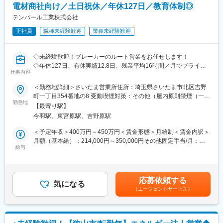
は異動しません。
電材商社向け／土日祝休／年休127日／教育体制◎
＜社外業務＞
※キャリアアップの段階で異動の可能性があります。
・電材商社やその先の工事事業者向けの商品PR・営業活動
テンパール工業株式会社
・納入現場への立ち合い
変更の範囲：会社の定める業務
正社員
職種未経験歓迎
業種未経験歓迎
社内外業務の割合は半々程度。午前中は見積もり作業、午後には
外回りをする社員が多いです。
◇未経験歓迎！ブレーカーのルート営業をお任せします！
■営業スタイルについて
◇年休127日、有休実績12.8日、残業平均16時間／月でプライベ
長くお取引のある顧客への完全ルート営業となります。
仕事内容
ート充実◎
基本的に都道府県ごとのお客様をメインとしており、出張はほぼ
＜勤務地詳細＞さいたま営業所住所：埼玉県さいたま市北区吉野
ございません。
＜当社主力商品「ブレーカ・分電盤」について＞
町一丁目354番地の8 受動喫煙対策：その他（屋内原則禁煙（一部
担当顧客数：1人当たり20～30社程度です。
電力会社から送られた電気は、分電盤で分配されて家の中のコン
勤務地
喫煙可能スペース有））変更の範囲：会社の定める事業所
キャリアアップを見据え、他部署へのチャレンジも可能です。
【最寄り駅】
セントやスイッチに流れます。
今羽駅、東宮原駅、吉野原駅
分電盤の中には、安全装置として遮断器(ブレーカー)が組み込まれ
■研修体制
ており、ここで漏電や過電流などによる電気回路の事故を未然に
＜予定年収＞400万円～450万円＜賃金形態＞月給制＜賃金内訳＞
製品の見方、図面の見方、業務の端末操作から丁寧にフォローし
防ぎ、火災や感電・機器破壊を防ぐ役割を担っています。
月額（基本給）：214,000円～350,000円その他固定手当/月：
ます。
人の命を感電から守り、大切な住宅・建物を電気火災から守る、
給与
20,020円～27,720円＜月給＞234,020円～377,720円＜昇給有無
文系出身者も現在の営業メンバーに多数在籍しております。
私たちの生活に欠かせない製品です。
＞有＜残業手当＞有＜給与補足＞■賞与：年2回（6月・12月）※住
宅手当、地域手当は扶養者の有無により変動賃金はあくまでも目
■ライフサポート休暇を入社時に30日付与！
■業務内容
安の金額であり、選考を通じて上下する可能性があります。月給
有休・各種休暇とは別に、子育ての行事・ボランティア活動等に
応募依頼する
＜社内業務＞
気になる
(月額)は固定手当を含めた表記です。
使える休暇です。消化しきれていない有休はライフサポート休暇
（エージェントサービス）
・特定のお客様（主に電気材料商社）からの受発注
分として上限80日まで貯めることができます。
・図面作成されたものを基に見積もり
・商品（ブレーカー・分電盤類）の手配
■当社製品の強み
特許登録件数は445件！ブレーカ・分電盤の専門メーカーとし