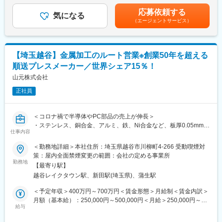
キャリア形成が可能です。
・既存顧客を中心に新商品／重点商品のPR・普及活動を行い市場
昇給：年1回（7月）■賞与：年2回（7月、12月）■残業時間：残業
【独自性の高い商材】 海外有名メーカーとの国内独占契約製品を
応募依頼する
へ定着を図り、関係部へ情報を共有しより良い商品作りを支援し
気になる
時間に応じて別途支給賃金はあくまでも目安の金額であり、選考
取り扱っており、お客様へ付加価値の高い提案ができます。
（エージェントサービス）
ます
を通じて上下する可能性があります。月給(月額)は固定手当を含め
【景気変動に強い事業基盤】 産業機械・半導体・医療機器・自動
＜担当エリア＞
た表記です。
車など幅広い業界と取引しているため、特定業界の景況に左右さ
・埼玉県全域、営業車移動が中心です。
れにくいことが特徴です。
・宿泊出張：基本なし
【埼玉越谷】金属加工のルート営業※創業50年を超える
■当社の今後
順送プレスメーカー／世界シェア15％！
■入社後：
株式会社ソルトンとの統合により製品ラインナップが拡充。今後
入社後、1‐2か月は商品を覚える座学から始め、まずは見積書作成
山元株式会社
も多様な業界のお客様へ最適な提案を行いながら、さらなる事業
などの業務からお任せします。その後教育担当をつけ主に先輩の
成長を目指していきます。
正社員
営業に同行し業務を覚えて行って頂きます。個人のペースに合わ
せしっかりと教えて行きますので、未経験の方でもご安心くださ
変更の範囲：会社の定める業務
い。
＜コロナ禍で半導体やPC部品の売上が伸長＞
・ステンレス、銅合金、アルミ、鉄、Ni合金など、板厚0.05mmか
■組織構成：
仕事内容
ら2.0mmまでの精密なプレス加工が得意な同社にて提案営業をお
10名（20代1名、30代2名、40代2名、50代3名、60代2名）
願いします。【変更の範囲：会社の定める業務】
＜勤務地詳細＞本社住所：埼玉県越谷市川柳町4-266 受動喫煙対
策：屋内全面禁煙変更の範囲：会社の定める事業所
■働き方：
■担当業務：
勤務地
フレックスタイム制で、フレキシブルに働ける制度が整っていま
【最寄り駅】
・金属部品（プレス加工品）の提案営業およびマネジメント、販
す。
越谷レイクタウン駅、新田駅(埼玉県)、蒲生駅
売における一連の営業活動に携わっていただきます。
「健康経営優良法人2026（大規模法人部門（ホワイト500））」
（取引先）車載、医療、家電業界などにアプローチをし、金属部
＜予定年収＞400万円～700万円＜賃金形態＞月給制＜賃金内訳＞
に8年連続認定されています。
品の加工を同社で行ってもらえるようにご提案をしていただきま
月額（基本給）：250,000円～500,000円＜月給＞250,000円～
・平均有給取得数16日
す。
給与
500,000円＜昇給有無＞有＜残業手当＞有＜給与補足＞予定年収
・育休取得率：男性39%・女性100%(育休復帰率100%)
（業務詳細）担当顧客のニーズのヒアリング～試作～量産体制の
はあくまでも目安の金額であり、選考を通じて上下する可能性が
・部署平均残業：15時間