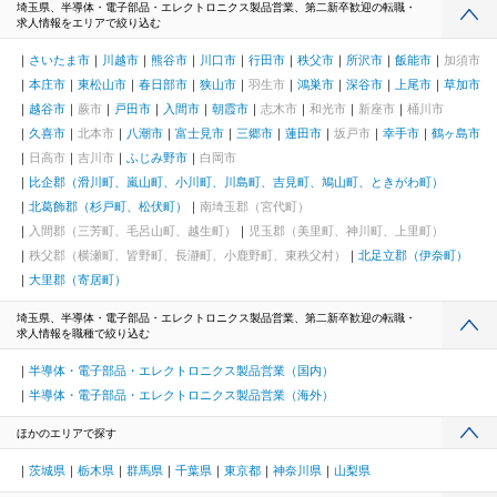
埼玉県、半導体・電子部品・エレクトロニクス製品営業、第二新卒歓迎の転職・
求人情報をエリアで絞り込む
さいたま市
川越市
熊谷市
川口市
行田市
秩父市
所沢市
飯能市
加須市
本庄市
東松山市
春日部市
狭山市
羽生市
鴻巣市
深谷市
上尾市
草加市
越谷市
蕨市
戸田市
入間市
朝霞市
志木市
和光市
新座市
桶川市
久喜市
北本市
八潮市
富士見市
三郷市
蓮田市
坂戸市
幸手市
鶴ヶ島市
日高市
吉川市
ふじみ野市
白岡市
比企郡（滑川町、嵐山町、小川町、川島町、吉見町、鳩山町、ときがわ町）
北葛飾郡（杉戸町、松伏町）
南埼玉郡（宮代町）
入間郡（三芳町、毛呂山町、越生町）
児玉郡（美里町、神川町、上里町）
秩父郡（横瀬町、皆野町、長瀞町、小鹿野町、東秩父村）
北足立郡（伊奈町）
大里郡（寄居町）
埼玉県、半導体・電子部品・エレクトロニクス製品営業、第二新卒歓迎の転職・
求人情報を職種で絞り込む
半導体・電子部品・エレクトロニクス製品営業（国内）
半導体・電子部品・エレクトロニクス製品営業（海外）
ほかのエリアで探す
茨城県
栃木県
群馬県
千葉県
東京都
神奈川県
山梨県