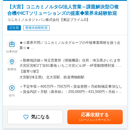
・営業活動に付随する社内報告や各種書類作成
■当社について：
【大宮】コニカミノルタG/法人営業～課題解決型◎複
・創業は1915年（大正4年）と100年以上にわたり、埼玉県狭山市
合機やICTソリューションズの提案◆業界未経験歓迎
■組織構成：全社15名・営業部門は少数精鋭体制。協力し合いな
に根付いて暮らしに欠かせないガスの安定供給を通して、地域の
がら業務を進めています。
コニカミノルタジャパン株式会社【東証プライムG】
皆様の生活を支えながら当社も地域の皆様に育てていただきまし
た。おかげさまで地元の認知度は高く、皆様に親しまれている会
正社員
業種未経験歓迎
■業務の魅力：ノルマはなく、顧客と信頼関係を構築しながら提案
社です。
できる環境です。工業用装置の専門知識や提案力を身につけられ
・2019年には本社屋を建て替え、次の100年に向けてこれからも
ます。
地域に必要とされる会社であり続けます。
★☆業界不問／コニカミノルタグループの中核事業商材を扱う企
業☆★
■教育体制：入社後は先輩社員が同行しますので安心してくださ
仕事内容
い。未経験の分野でも丁寧にフォローします。
■業務内容：
＜勤務地詳細＞埼玉営業所（情報機器）住所：埼玉県さいたま市
コニカミノルタ製品を核とした情報機器(複合機、ICTソリューシ
大宮区宮町2丁目81番地 いちご大宮ビル3F・4F受動喫煙対策：屋
■就業環境：土日祝休み、残業は月平均15時間程度。マイカー通
ョンなど)事業におけるソリューションセールス候補として、顧客
勤務地
内全面禁煙変更の範囲：会社の定める事業所
勤可・駐車場完備で通勤も便利です。
【最寄り駅】
企業のビジネス課題を解決するソリューション提案をお任せしま
大宮駅(埼玉県)、北大宮駅、鉄道博物館駅
す。
■企業の特徴/魅力：当社は埼玉県を拠点に工業用電気炉の設計・
＜予定年収＞400万円～750万円＜賃金形態＞月給制補足事項なし
製造・販売・メンテナンスを一貫して行う専門企業です。多様な
■仕事内容：
＜賃金内訳＞月額（基本給）：250,000円～431,500円＜月給＞
装置製作に対応し、少数精鋭で高品質なサービスを提供していま
法人顧客に対する情報機器（複合機、ICT、業務改善ツール等）の
給与
250,000円～431,500円＜昇給有無＞有＜残業手当＞有＜給与補足
す。
営業・コンサルティング
＞※給与詳細は前職・経験を考慮し、同社社内規定に準じ決定しま
既存顧客の深耕営業および新規開拓営業（代理店営業・直販営
す。■昇給：年1回■賞与：年2回（6月、12月）賃金はあくまでも
変更の範囲：会社の定める業務
業）
目安の金額であり、選考を通じて上下する可能性があります。月
応募依頼する
顧客の業務プロセスを理解し、課題に応じたソリューション提案
気になる
給(月額)は固定手当を含めた表記です。
（エージェントサービス）
を実施
SEや本部企画部と連携したソリューションの設計・導入支援