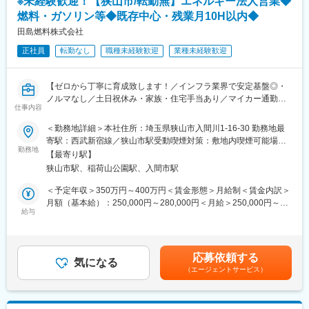
※未経験歓迎！【狭山市/転勤無】エネルギー法人営業◆
＜社外業務＞
て、大手電機メーカーでは叶わない顧客の要望にきめ細かく対応
燃料・ガソリン等◆既存中心・残業月10H以内◆
・電材商社やその先の工事事業者向けの商品PR・営業活動
した商品のご提案・アフターフォローが可能です。
・納入現場への立ち合い
田島燃料株式会社
全国のマンション・戸建て・店舗などで当社の製品が使われてお
社内外業務の割合は半々程度。午前中は見積もり作業、午後には
り、電気の安全利用に貢献しています。
正社員
転勤なし
職種未経験歓迎
業種未経験歓迎
外回りをする社員が多いです。
変更の範囲：会社の定める業務
■営業スタイルについて
【ゼロから丁寧に育成致します！／インフラ業界で安定基盤◎・
長くお取引のある顧客への完全ルート営業となります。
ノルマなし／土日祝休み・家族・住宅手当あり／マイカー通勤
基本的に都道府県ごとのお客様をメインとしており、出張はほぼ
仕事内容
OK】
ございません。
＜勤務地詳細＞本社住所：埼玉県狭山市入間川1-16-30 勤務地最
担当顧客数：1人当たり20～30社程度です。
■募集背景：
寄駅：西武新宿線／狭山市駅受動喫煙対策：敷地内喫煙可能場所
・継続的なサービスの提供と更なるお客様満足度の向上のため営
勤務地
あり
※将来的な業務の変更の範囲：会社の定める業務となります。
【最寄り駅】
業部の社員を増員いたします。
キャリアアップを見据え、他部署へのチャレンジも可能です。
狭山市駅、稲荷山公園駅、入間市駅
■担当業務詳細：
＜予定年収＞350万円～400万円＜賃金形態＞月給制＜賃金内訳＞
■研修体制
ガソリンスタンドや、燃料を提供している企業様へ訪問し、ご要
月額（基本給）：250,000円～280,000円＜月給＞250,000円～
製品の見方、図面の見方、業務の端末操作から丁寧にフォローし
望のお伺いやサービスのご提案を行っていただきます。
給与
280,000円＜昇給有無＞有＜残業手当＞有＜給与補足＞■昇給：年
ます。
・既存顧客への燃料（石油製品、天然ガス等）卸売営業
1回 ※業績連動■賞与：年2回 ※業績連動※年収は年齢や経歴等に
文系出身者も現在の営業メンバーに多数在籍しております。
・お客様との打合せ、交渉を通して顧客ニーズのヒアリングと最
より決定いたします。※賞与は、入社時期によって金額が変わりま
適な燃料プランの提案
す。賃金はあくまでも目安の金額であり、選考を通じて上下する
■ライフサポート休暇を入社時に30日付与！
応募依頼する
・受注から納品までのタンクローリー手配やフォローアップ
気になる
可能性があります。月給(月額)は固定手当を含めた表記です。
有休・各種休暇とは別に、子育ての行事・ボランティア活動等に
（エージェントサービス）
※担当エリア：狭山・所沢・入間周辺のお客様を訪問いただきま
使える休暇です。消化しきれていない有休はライフサポート休暇
す。
分として上限80日まで貯めることができます。
ほとんどが既存先のルート営業です。