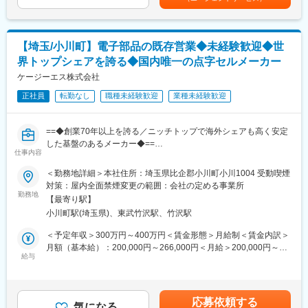
■業務のポイント：
要件定義、仕様提案、製品設計、基板実装・組立配線の外注先選
埼玉県が中心です。（一部他県もあり）移動は社用車を使用しま
定や指示、半製品の調整、出荷検査、発送に至るまでです。
す。状況によってはリモート商談も実施しております。業務に慣
・クライアントが当社を選んでくれる理由：多種の映像信号を規
れた頃には直帰も可能です。
格に準拠しながら取り扱えるコア技術を有し、特にCamera Link
【埼玉/小川町】電子部品の既存営業◆未経験歓迎◆世
については業界内で長年の実績があるため、顧客から選ばれてお
界トップシェアを誇る◆国内唯一の点字セルメーカー
■入社後：社長のもと業務を覚えて頂きます。また2泊3日程度の
ります。
メーカー研修もありますので、しっかりと知識を身に付けること
ケージーエス株式会社
・環境の魅力：自由度の高い社風ではありますが、自律性が求め
が可能です。まずは簡単な納品業務からお任せし徐々に業務の幅
られます。ご自身がなりたい姿が当社でなれると判断でき、成長
正社員
転勤なし
職種未経験歓迎
業種未経験歓迎
を広げて頂きます。独り立ちできるまで想定1～3年程度です。
意欲と行動力があれば、成長しやすい環境です。
■組織構成：
変更の範囲：会社の定める業務
==◆創業70年以上を誇る／ニッチトップで海外シェアも高く安定
・本社は営業5名（年齢層40～60代：男性のみ）その他内勤4名
した基盤のあるメーカー◆==
（女性）
仕事内容
・営業所は営業3名（年齢層40～60代：男性のみ）その他内勤3名
☆オススメポイント☆
＜勤務地詳細＞本社住所：埼玉県比企郡小川町小川1004 受動喫煙
（女性）
◎年間休日120日、有給取得もしやすく、残業も月20時間程度と
対策：屋内全面禁煙変更の範囲：会社の定める事業所
※営業職の半分以上は中途入社の方です。
ワークライフバランスのとれた働き方ができます！
勤務地
【最寄り駅】
◎経験も重要ですが、お人柄を最も重視して採用します！
本件は内閣府主導の地方創生事業の一環である先導的人材マッチ
小川町駅(埼玉県)、東武竹沢駅、竹沢駅
◎点字関連機器で世界トップシェア！国内で唯一の点字関連機器
ング事業に基づく求人でございます。
の製造販売を手掛けるメーカーで事業も安定！
＜予定年収＞300万円～400万円＜賃金形態＞月給制＜賃金内訳＞
<参考
◎自動改札機や宅配ボックスなどに使用される機能性部品「ソレ
月額（基本給）：200,000円～266,000円＜月給＞200,000円～
URL>https://www.chisou.go.jp/tiiki/jinzai_matching/index.html
ノイド」も製造販売も手掛けています！
給与
266,000円＜昇給有無＞有＜残業手当＞有＜給与補足＞■賞与・年
2回、6月・12月（前年度：3ヶ月～3.5ヶ月）賃金はあくまでも目
本求人は上記事業に基づき、地域金融機関が当該企業様の事業内
点字関連製品を含めた福祉機器事業も展開しているため、相手を
安の金額であり、選考を通じて上下する可能性があります。月給
容の分析や成長可能性の評価(事業性評価)を実施し、当該企業様の
思いやるお気持ちのある方と一緒に働きたいと考えています。面
(月額)は固定手当を含めた表記です。
課題解決や今後のさらなる成長のために必要となる役割を正確に
応募依頼する
接時に今まで取り組まれてきた仕事のスタンスなどを是非お話し
気になる