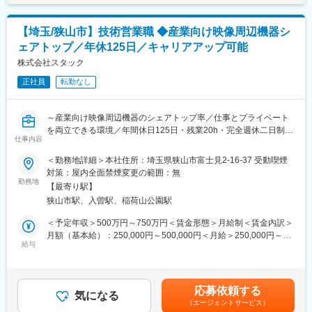
任者月3万円など■年収例：500万円／28歳600万円／33歳900万
10年後：営業マネージャーとして、支社全体の営業方針策定や新
円／38歳賃金はあくまでも目安の金額であり、選考を通じて上下
規事業の立ち上げなど、経営視点での活躍を期待
◆職務概要
する可能性があります。月給(月額)は固定手当を含めた表記です。
【埼玉/狭山市】技術営業職 ◆産業向け映像周辺機器シ
新規顧客の開拓から提案、契約までを一貫して担当します。対象
■事業概要：
ェアトップ／年休125日／キャリアアップ可能
となる顧客は、発電事業者や建設会社、不動産会社、製造業など
コニカミノルタジャパンは、コニカミノルタグループの中核事業
多岐にわたります。
株式会社スタック
である情報機器、医療機器、産業用計測機器などの販売・サービ
ス提供を行う日本国内の事業会社です。
正社員
転勤なし
◆職務詳細
・顧客リストをもとにしたアプローチ（紹介・既存顧客からの派
変更の範囲：会社の定める業務
生含む）
～産業向け映像周辺機器のシェアトップ率／仕事とプライベート
・企業のニーズや課題のヒアリング
を両立できる環境／年間休日125日・残業20h・完全週休二日制～
・エネルギー設備導入やメンテナンスサービスの提案
仕事内容
・見積書作成および契約調整
■職務概要：
＜勤務地詳細＞本社住所：埼玉県狭山市富士見2-16-37 受動喫煙
・受注後の社内連携（施工・保守部門との調整）
画像検査処理システムを構築する上で必要な機器の開発、製造、
対策：屋内全面禁煙変更の範囲：無
案件は数百万円～数千万円規模となることが多く、受注までの期
販売を行っている当社にて、製品及び技術提案の営業をお任せ致
勤務地
間は数ヶ月～1年程度の中長期案件が中心です。
【最寄り駅】
します。
狭山市駅、入曽駅、稲荷山公園駅
◆職務の特徴
■職務詳細：
＜予定年収＞500万円～750万円＜賃金形態＞月給制＜賃金内訳＞
・単なる物売りではなく、顧客の事業課題を踏まえた提案営業
・FA及び放送向け画像処理機器業界をターゲットにした営業計画
月額（基本給）：250,000円～500,000円＜月給＞250,000円～
・長期的な案件関与による営業スキルの習得
の作成
給与
500,000円＜昇給有無＞有＜残業手当＞有＜給与補足＞■定額的に
・市場拡大中の分野で専門性を身につけられる
・営業計画に沿った活動の実施。ターゲット顧客企業へ訪問して
支払われる手当：食事手当：4,800円～4,800円■その他手当：主
いただきます（社用車を使用）
任手当、住宅手当、家族手当■賞与：年2回 （3.0月分）賃金はあ
◆教育体制
※すでに取引のある既存顧客を中心にご対応いただきます。
くまでも目安の金額であり、選考を通じて上下する可能性があり
入社後はOJTを中心に、商材知識の習得からスタート。先輩社員
応募依頼する
※ワード・エクセル・パワーポイントの他、専用のITシステムを使
気になる
ます。月給(月額)は固定手当を含めた表記です。
の同行を通じて提案手法を学び、段階的に独り立ちを目指しま
（エージェントサービス）
用します。
す。