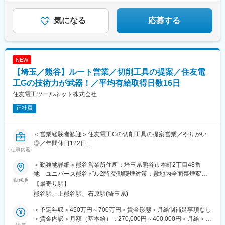
気になる
応募する
NEW
【埼玉／熊谷】ルート営業／切削工具の提案／住友電
工Gの技術力が武器！／平均有給取得日数16日
住友電工ツールネット株式会社
正社員
＜営業経験者歓迎＞住友電工Gの切削工具の提案営業／やりがい
◎／年間休日122日
仕事内容
■業務内容：
＜勤務地詳細＞熊谷営業所住所：埼玉県熊谷市本町2丁目48番
長年取引のある大手企業に対し、同社が誇る超硬工具「イゲタロ
地 ユニバース熊谷ビル2階 受動喫煙対策：敷地内全面禁煙変更
イ」をはじめとする切削工具の提案営業を行います。
勤務地
の範囲：会社の定める事業所
【最寄り駅】
最適な工具のコーディネート、並びにオーダーメイド品の企画を
熊谷駅、上熊谷駅、石原駅(埼玉県)
担います。
＜予定年収＞450万円～700万円＜賃金形態＞月給制補足事項なし
■業務のやりがい
＜賃金内訳＞月額（基本給）：270,000円～400,000円＜月給＞
顧客からの様々な要望をヒアリングし、ニーズに応えるため、既