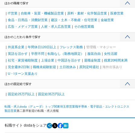
ほかの職種で探す
IT営業
自動車・装置・機械製品営業
原料・素材・化学製品営業
医療営業
食品・日用品・消費財営業
建設・土木・不動産・住宅営業
金融営業
広告・メディア営業
人材・求人広告営業
その他営業職
ほかのこだわり条件で探す
外資系企業
年間休日120日以上
フレックス勤務
管理職・マネジャー
英語を活かす
学歴不問
転勤なし（勤務地限定）
服装自由
女性活躍
社宅・家賃補助制度
上場企業
中国語を活かす
退職金制度
残業20時間未満
完全週休2日制
職種未経験歓迎
土日祝休み
原則定時退社
海外出張あり
U・Iターン支援あり
ほかの固定給で探す
固定給25万円以上
固定給35万円以上
転職・求人doda（デューダ）トップ
関東
埼玉県
営業職
半導体・電子部品・エレクトロニクス
製品営業
第二新卒歓迎の転職・求人情報
転職サイト dodaをシェア