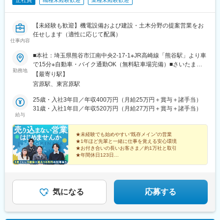
正社員
職種未経験歓迎
業種未経験歓迎
【未経験も歓迎】機電設備および建設・土木分野の提案営業をお
任せします（適性に応じて配属）
仕事内容
■本社：埼玉県熊谷市江南中央2-17-1※JR高崎線「熊谷駅」より車
で15分※自動車・バイク通勤OK（無料駐車場完備）■さいたま支
勤務地
店：埼玉県さいたま市北区宮原町4-27-1※JR高崎線「宮原駅」よ
【最寄り駅】
り徒歩9分※ニューシャトル「東宮原駅」より徒歩10分※さいたま
宮原駅、東宮原駅
支店は原則、電車通勤となります◎受動喫煙対策：屋内全面禁煙
（喫煙所あり）◎直行直帰も可能（上長承認が必要）
25歳・入社3年目／年収400万円（月給25万円＋賞与＋諸手当）
31歳・入社1年目／年収520万円（月給27万円＋賞与＋諸手当）
給与
★未経験でも始めやすい“既存メイン”の営業
★1年ほど先輩と一緒に仕事を覚える安心環境
★お付き合いの長いお客さま／約1万社と取引
★年間休日123日
★平均残業時間月15時間ほど
★熊谷に根差した安定企業で転勤なし
気になる
応募する