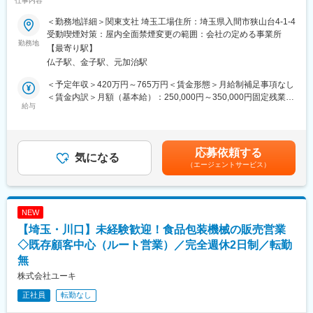
仕事内容
・”粉末冶金”とは、金属粉を押し固め加熱し製品化する技術です。
業！～
そのため材料に無駄がなく環境に優しいため、カーボンニュート
＜勤務地詳細＞関東支社 埼玉工場住所：埼玉県入間市狭山台4-1-4
ラルに向けてニーズの高まりが期待されます。
【お客様に寄り添った営業】
受動喫煙対策：屋内全面禁煙変更の範囲：会社の定める事業所
・「売り込む営業」ではなく、お客様と社内の設計部門をつなぐ
勤務地
【最寄り駅】
■当社の特徴：
調整役として活躍いただくポジションです！
仏子駅、金子駅、元加治駅
金属粉末を圧縮し高温で焼き固める”粉末冶金製法”の専門メーカー
・ノルマを追ったり、製品を売り込む営業ではなく、お客様の要
です。
望通りに製品が完成するよう、社内の設計担当や製造担当と連携
＜予定年収＞420万円～765万円＜賃金形態＞月給制補足事項なし
軸受及び機械構造部品が主要製品です。
しながら納期や費用の調整を行います！
＜賃金内訳＞月額（基本給）：250,000円～350,000円固定残業手
特に自動車や電動工具、家電などの小型精密モーター用軸受で世
・お客様からのご相談を受け、製品完成まで伴走する“サポート型
給与
当/月：53,000円～98,000円（固定残業時間35時間0分/月）超過し
界シェアトップクラスを誇ります。
の営業”です！
た時間外労働の残業手当は追加支給＜月給＞303,000円～448,000
円（一律手当を含む）＜昇給有無＞有＜残業手当＞有＜給与補足
～文系・未経験でも安心の教育体制～
＞※給与詳細は、年齢・経験・能力を考慮した上で決定■賞与：年
応募依頼する
変更の範囲：会社の定める業務
（1）入社後約3ヶ月間は自社工場で研修
気になる
2回（平均5.5ヶ月） 最大7か月支給実績あり※個人差あり■モデ
（エージェントサービス）
Ｌ当社の製品である、エレベーターや空調設備、工場の生産設備
ル年収例：・年収640万円 ／ 35歳 技術営業職 経験10年・年収
などを動かすために欠かせない「制御盤」について、製品知識や
710万円 ／ 45歳 技術営業職 経験16年■各種手当有り：（例）技術
ものづくりの流れを習得
営業／役職手当など賃金はあくまでも目安の金額であり、選考を
（2）先輩社員との同行を通して、営業の進め方「メール対応や提
通じて上下する可能性があります。月給(月額)は固定手当を含めた
NEW
案の仕方」を習得
表記です。
【埼玉・川口】未経験歓迎！食品包装機械の販売営業
（3）まずは簡単なリピート案件から担当し、徐々に既存顧客を引
き継ぎ
◇既存顧客中心（ルート営業）／完全週休2日制／転勤
・独り立ち後も先輩社員のフォローがあるため、未経験の方も安
無
心して成長できる環境です！
株式会社ユーキ
（4）DXツールやAIを活用しながら業務を進められるため、効率
良く知識を身につけられます！
正社員
転勤なし